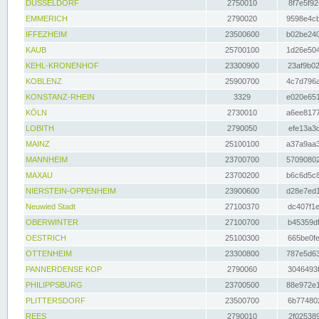
DÜSSELDORF
2750010
8f7e5f92
EMMERICH
2790020
9598e4cb
IFFEZHEIM
23500600
b02be240
KAUB
25700100
1d26e504
KEHL-KRONENHOF
23300900
23af9b02
KOBLENZ
25900700
4c7d796a
KONSTANZ-RHEIN
3329
e020e651
KÖLN
2730010
a6ee8177
LOBITH
2790050
efe13a3d
MAINZ
25100100
a37a9aa3
MANNHEIM
23700700
57090802
MAXAU
23700200
b6c6d5c8
NIERSTEIN-OPPENHEIM
23900600
d28e7ed1
Neuwied Stadt
27100370
dc407f1e
OBERWINTER
27100700
b45359df
OESTRICH
25100300
665be0fe
OTTENHEIM
23300800
787e5d63
PANNERDENSE KOP
2790060
3046493f
PHILIPPSBURG
23700500
88e972e1
PLITTERSDORF
23500700
6b774802
REES
2790010
2f025389