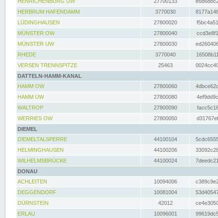
HENRICHENBURG UW
27700133
e6b68bc2
HERBRUM HAFENDAMM
3770030
8177a148
LÜDINGHAUSEN
27800020
f5bc4a51
MÜNSTER OW
27800040
ccd3e8f1
MÜNSTER UW
27800030
ed260406
RHEDE
3770040
16508b11
VERSEN TRENNSPITZE
25463
0024cc40
DATTELN-HAMM-KANAL
HAMM OW
27800060
4dbce62d
HAMM UW
27800080
4ef9dd9c
WALTROP
27800090
facc5c16
WERRIES OW
27800050
d31767ef
DIEMEL
DIEMELTALSPERRE
44100104
5cdc6555
HELMINGHAUSEN
44100206
33092c28
WILHELMSBRÜCKE
44100024
7deedc21
DONAU
ACHLEITEN
10094006
c389c9e2
DEGGENDORF
10081004
53d40547
DÜRNSTEIN
42012
ce4e3050
ERLAU
10096001
99619dc5