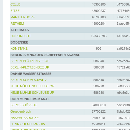
CELLE
48300105
b475386c
EITZE
48900237
47174d8f
MARKLENDORF
48700103
8b4f9f7c
RETHEM
48900204
5aaed954
ALTE MAAS
DORDRECHT
123456785
6c6f84c2
BODENSEE
KONSTANZ
906
aa9179c1
BERLIN-SPANDAUER-SCHIFFFAHRTSKANAL
BERLIN-PLÖTZENSEE OP
586640
ee52ce62
BERLIN-PLÖTZENSEE UP
586650
45721a68
DAHME-WASSERSTRASSE
BERLIN-SCHMÖCKWITZ
586810
6b595707
NEUE MÜHLE SCHLEUSE OP
586270
0e0dbcc9
NEUE MÜHLE SCHLEUSE UP
586280
c9a6c3bf
DORTMUND-EMS-KANAL
BERGESHÖVEDE
34000010
ade3a084
Groppenbruch
27700122
7bbdb421
HASEHUBBRÜCKE
3690010
04572010
HENRICHENBURG OW
27700111
70bee932