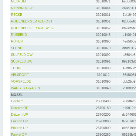
MEHRUM
31010071
be05603a
NIENBRÜGGE
31010044
864a8111
RECKE
31010011
7af19499
RODENBERGER AUE-OST
31010051
6288de60
RODENBERGER AUE-WEST
31010052
eb24b5a3
RUSBEND
31010043
c1f06401
RÜHEN
31010093
4ed5f6da
SEHNDE
31010070
ab0d9117
SÜLFELD OW
31010092
a8604e8f
SÜLFELD UW
31010091
892183d6
THUNE
31010080
42b865fb
VELSDORF
3101012
36f80081
VORSFELDE
31010090
dbb2bb9f
WARBER GRABEN
31010040
2f1080ba
MOSEL
Cochem
26900400
768df4e9
Detzem OP
26700180
c40912fd
Detzem UP
26700200
dc344605
Enkirch OP
26700880
87207dcd
Enkirch UP
26700900
ee861944
Fankel OP
26900280
68198b48