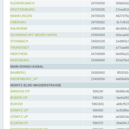
KLEINHEUBACH
24700200
355b02d2
KROTZENBURG
24700335
27eed51b
MAINFLINGEN
24700325
4627475d
OBERNAU
24700302
3c7cfb10
RAUNHEIM
24900108
db1684c1
SCHWEINFURT NEUER HAFEN
24300304
42ecae60
STEINBACH
24500100
1ed983c3
TRUNSTADT
24300202
a77aad00
WERTHEIM
24709089
0e065a22
WÜRZBURG
24300600
915d76e1
MAIN-DONAU-KANAL
BAMBERG
24300042
ff02f181
RIEDENBURG_UP
13409200
4a69e82e
MÜRITZ-ELDE-WASSERSTRASSE
BARKOW OP
596100
06d86c6b
BOBZIN OP
596120
faefa284
BUROW
5961601
a68cf527
DÖMITZ OP
596450
ec8188ee
DÖMITZ UP
596460
ad3a51da
ELDENA OP
596370
0fab94c7