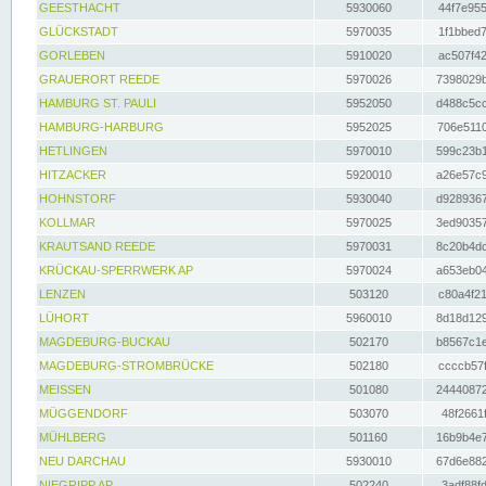
GEESTHACHT
5930060
44f7e955
GLÜCKSTADT
5970035
1f1bbed7
GORLEBEN
5910020
ac507f42
GRAUERORT REEDE
5970026
7398029b
HAMBURG ST. PAULI
5952050
d488c5cc
HAMBURG-HARBURG
5952025
706e5110
HETLINGEN
5970010
599c23b1
HITZACKER
5920010
a26e57c9
HOHNSTORF
5930040
d9289367
KOLLMAR
5970025
3ed90357
KRAUTSAND REEDE
5970031
8c20b4dc
KRÜCKAU-SPERRWERK AP
5970024
a653eb04
LENZEN
503120
c80a4f21
LÜHORT
5960010
8d18d129
MAGDEBURG-BUCKAU
502170
b8567c1e
MAGDEBURG-STROMBRÜCKE
502180
ccccb57f
MEISSEN
501080
24440872
MÜGGENDORF
503070
48f2661f
MÜHLBERG
501160
16b9b4e7
NEU DARCHAU
5930010
67d6e882
NIEGRIPP AP
502240
3adf88fd