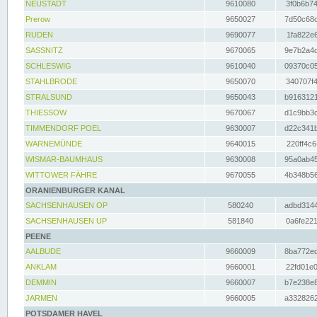
NEUSTADT
9610080
3f0b6b74
Prerow
9650027
7d50c68c
RUDEN
9690077
1fa822e6
SASSNITZ
9670065
9e7b2a4d
SCHLESWIG
9610040
09370c05
STAHLBRODE
9650070
340707f4
STRALSUND
9650043
b9163121
THIESSOW
9670067
d1c9bb3c
TIMMENDORF POEL
9630007
d22c341b
WARNEMÜNDE
9640015
220ff4c6
WISMAR-BAUMHAUS
9630008
95a0ab45
WITTOWER FÄHRE
9670055
4b348b56
ORANIENBURGER KANAL
SACHSENHAUSEN OP
580240
adbd3144
SACHSENHAUSEN UP
581840
0a6fe221
PEENE
AALBUDE
9660009
8ba772ed
ANKLAM
9660001
22fd01e0
DEMMIN
9660007
b7e238e8
JARMEN
9660005
a3328262
POTSDAMER HAVEL