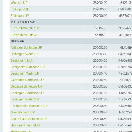
Wintrich UP
26700400
a392113c
Zeltingen OP
26700580
8b802863
Zeltingen UP
26700600
d867e7e9
MALZER KANAL
LIEBENWALDE OP
581540
3f8ceb6d
LIEBENWALDE UP
581550
a1cf60be
NECKAR
Aldingen Schleuse UP
23800280
dfdfb4ff
Beihingen Wehr UP
23800360
8a2e3048
Besigheim SKA
23800460
46d8ed02
Besigheim Schleuse UP
23800480
57db82c7
Besigheim Wehr UP
23800440
42c11b7a
Cannstatt Schleuse UP
23800240
7068d262
Deizisau Schleuse UP
23800120
c5b6243d
Esslingen Schleuse UP
23800180
130a3761
Esslingen Wehr OP
23800176
31c32a38
Feudenheim Schleuse UP
23800840
48a939b9
Gundelsheim UP
23800620
fc1072e4
Guttenbach Schleuse UP
23800660
bd36404b
Hassmersheim AMS
23800630
0e1b8ae0
Heidelberg UP
23800760
827b2685