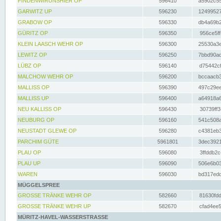
FINDENWIRUNSHIER OP
596410
a5902c55
GARWITZ UP
596230
12499527
GRABOW OP
596330
db4a69b2
GÜRITZ OP
596350
956ce5ff
KLEIN LAASCH WEHR OP
596300
25530a3e
LEWITZ OP
596250
7bbd90ad
LÜBZ OP
596140
d75442cf
MALCHOW WEHR OP
596200
bccaacb3
MALLISS OP
596390
497c29ee
MALLISS UP
596400
a64918a6
NEU KALLISS OP
596430
30739ff3
NEUBURG OP
596160
541c508a
NEUSTADT GLEWE OP
596280
c4381eb3
PARCHIM GÜTE
5961801
3dec3921
PLAU OP
596080
3ffddb2c
PLAU UP
596090
506e6b03
WAREN
596030
bd317edd
MÜGGELSPREE
GROSSE TRÄNKE WEHR OP
582660
81630fdd
GROSSE TRÄNKE WEHR UP
582670
cfad4ee5
MÜRITZ-HAVEL-WASSERSTRASSE