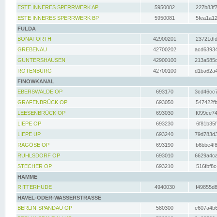
ESTE INNERES SPERRWERK AP
5950082
227b83f7
ESTE INNERES SPERRWERK BP
5950081
5fea1a12
FULDA
BONAFORTH
42900201
23721dfd
GREBENAU
42700202
acd63934
GUNTERSHAUSEN
42900100
213a585d
ROTENBURG
42700100
d1ba62a4
FINOWKANAL
EBERSWALDE OP
693170
3cd46cc7
GRAFENBRÜCK OP
693050
547422fb
LEESENBRÜCK OP
693030
f099ce74
LIEPE OP
693230
6f81b35f
LIEPE UP
693240
79d783d3
RAGÖSE OP
693190
b6bbe4f8
RUHLSDORF OP
693010
6629a4ca
STECHER OP
693210
516fbf8c
HAMME
RITTERHUDE
4940030
f49855d8
HAVEL-ODER-WASSERSTRASSE
BERLIN-SPANDAU OP
580300
e607a4b6