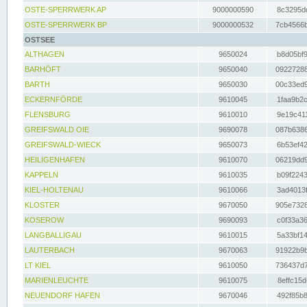
OSTE-SPERRWERK AP
9000000590
8c3295dc
OSTE-SPERRWERK BP
9000000532
7cb4566b
OSTSEE
ALTHAGEN
9650024
b8d05bf9
BARHÖFT
9650040
09227288
BARTH
9650030
00c33ed9
ECKERNFÖRDE
9610045
1faa9b2c
FLENSBURG
9610010
9e19c411
GREIFSWALD OIE
9690078
087b6386
GREIFSWALD-WIECK
9650073
6b53ef42
HEILIGENHAFEN
9610070
06219dd9
KAPPELN
9610035
b09f2243
KIEL-HOLTENAU
9610066
3ad4013f
KLOSTER
9670050
905e7328
KOSEROW
9690093
c0f33a36
LANGBALLIGAU
9610015
5a33bf14
LAUTERBACH
9670063
91922b9b
LT KIEL
9610050
736437d7
MARIENLEUCHTE
9610075
8effc15d
NEUENDORF HAFEN
9670046
492f85b8