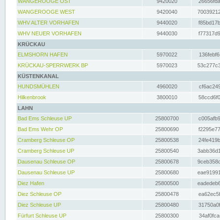
WANGEROOGE OST
9420020
26656fda
WANGEROOGE WEST
9420040
70039212
WHV ALTER VORHAFEN
9440020
f85bd17b
WHV NEUER VORHAFEN
9440030
f77317d9
KRÜCKAU
ELMSHORN HAFEN
5970022
136febf6
KRÜCKAU-SPERRWERK BP
5970023
53c277c3
KÜSTENKANAL
HUNDSMÜHLEN
4960020
cf6ac249
Hilkenbrook
3800010
58ccd6f0
LAHN
Bad Ems Schleuse UP
25800700
c005afb9
Bad Ems Wehr OP
25800690
f2295e77
Cramberg Schleuse OP
25800538
24fe419b
Cramberg Schleuse UP
25800540
3abb36d1
Dausenau Schleuse OP
25800678
9ceb358c
Dausenau Schleuse UP
25800680
eae91991
Diez Hafen
25800500
eadedeb6
Diez Schleuse OP
25800478
ea62ec5f
Diez Schleuse UP
25800480
31750a0f
Fürfurt Schleuse UP
25800300
34af0fca