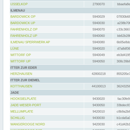
IJSSELKOP
2790070
bbaefa8e
ILMENAU
BARDOWICK OP
5940029
07830b68
BARDOWICK UP
5940030
a238b70f
FAHRENHOLZ OP
5940070
c33c3667
FAHRENHOLZ UP
5940060
bb62b28f
ILMENAU SPERRWERK AP
5940080
6b05e8dc
LÜNE
5940020
d7a8df36
WITTORF OP
5940049
eb3d4195
WITTORF UP
5940050
308c39b6
ITTER ZUR EDER
HERZHAUSEN
42800218
855205e7
ITTER ZUR DIEMEL
KOTTHAUSEN
44100013
36243256
JADE
HOOKSIELPLATE
9430020
fac30fe9
JADE-WESER-PORT
9430050
33bdec83
MELLUMPLATE
9420010
c8b9a2b6
SCHILLIG
9430030
b1cda5a0
WANGEROOGE NORD
9420030
c41d42b1