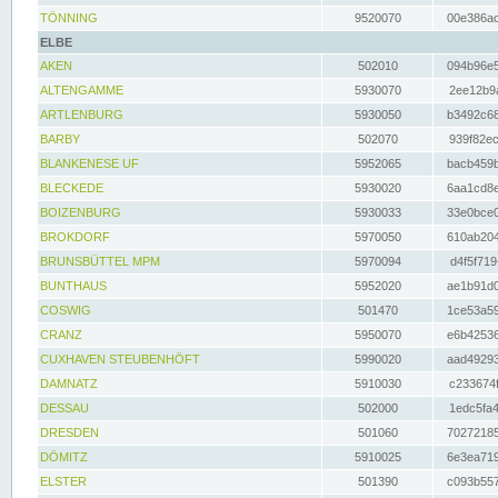
TÖNNING
9520070
00e386ac
ELBE
AKEN
502010
094b96e5
ALTENGAMME
5930070
2ee12b9a
ARTLENBURG
5930050
b3492c68
BARBY
502070
939f82ec
BLANKENESE UF
5952065
bacb459b
BLECKEDE
5930020
6aa1cd8e
BOIZENBURG
5930033
33e0bce0
BROKDORF
5970050
610ab204
BRUNSBÜTTEL MPM
5970094
d4f5f719
BUNTHAUS
5952020
ae1b91d0
COSWIG
501470
1ce53a59
CRANZ
5950070
e6b42536
CUXHAVEN STEUBENHÖFT
5990020
aad49293
DAMNATZ
5910030
c233674f
DESSAU
502000
1edc5fa4
DRESDEN
501060
70272185
DÖMITZ
5910025
6e3ea719
ELSTER
501390
c093b557