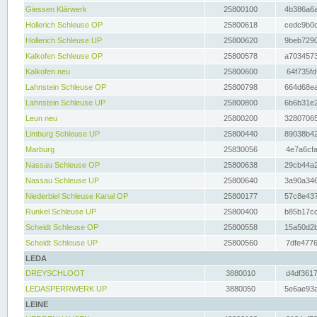
Giessen Klärwerk
25800100
4b386a6a
Hollerich Schleuse OP
25800618
cedc9b0c
Hollerich Schleuse UP
25800620
9beb7290
Kalkofen Schleuse OP
25800578
a7034573
Kalkofen neu
25800600
64f735fd
Lahnstein Schleuse OP
25800798
664d68ea
Lahnstein Schleuse UP
25800800
6b6b31e2
Leun neu
25800200
32807065
Limburg Schleuse UP
25800440
89038b42
Marburg
25830056
4e7a6cfa
Nassau Schleuse OP
25800638
29cb44a2
Nassau Schleuse UP
25800640
3a90a346
Niederbiel Schleuse Kanal OP
25800177
57c8e437
Runkel Schleuse UP
25800400
b85b17cc
Scheidt Schleuse OP
25800558
15a50d2b
Scheidt Schleuse UP
25800560
7dfe4776
LEDA
DREYSCHLOOT
3880010
d4df3617
LEDASPERRWERK UP
3880050
5e6ae93a
LEINE