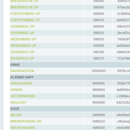
BREDEREICHE OP
580080
308f5979
BREDEREICHE UP
580090
470acd2a
FÜRSTENBERG OP
580060
2c95f83d
FÜRSTENBERG UP
580070
a5830277
VOßWINKEL OP
580000
09b422f7
VOßWINKEL UP
580010
2bcef51a
WESENBERG OP
580020
7909d3f7
WESENBERG UP
580030
da3b5de9
ZEHDENICK OP
580160
a9b8e24c
ZEHDENICK UP
580170
721d7dbf
ORKE
DALWIGKSTHAL
42840453
f0f78cc4
KLEINES HAFF
KARLSHAGEN
9690085
f53bb77f
KARNIN
9690084
da893bbd
UECKERMÜNDE
9690088
c1588dcc
WOLGAST
9650080
b327e35c
OSTE
BELUM
5980060
a9e93be0
BREMERVÖRDE UW
5980010
cf8a3ea2
HECHTHAUSEN
5980030
e5e02890