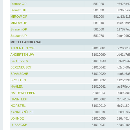
Diemitz OP
581020
d6426c42
Diemitz UP
581030
6b3b55e2
MIROW OP
581000
ab13c115
MIROW UP
581010
19cc3b9a
Strasen OP
581060
117877ec
Strasen UP
581070
2cc40997
MITTELLANDKANAL
ANDERTEN OW
31010061
bc20d819
ANDERTEN UW
31010060
dd41a7d6
BAD ESSEN
31010030
6760b547
BERENBUSCH
31010042
d2c8f60e
BRAMSCHE
31010020
bec8a6a5
BROXTEN
31010032
1125a391
HAHLEN
31010041
ac970eb0
HALDENSLEBEN
3101013
90d92801
HANN. LIST
31010062
27dfd137
HÖRSTEL
31010010
6c7c180f
KANALBRÜCKE
3101018
32b997c2
LOHNDE
31010050
516c4814
LÜBBECKE
31010031
c2aa9164