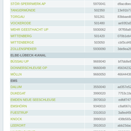
STÖR-SPERRWERK AP
5970041
d9acdbec
TANGERMÜNDE
502350
13e91b77
TORGAU
501261
83bbaedb
VOCKERODE
501480
ae93f2a5
WEHR GEESTHACHT UP
5930062
0f7f58a8
WITTENBERG
501420
070b1eb4
WITTENBERGE
503050
cbf3cd49
ZOLLENSPIEKER
5930090
3de8ea26
ELBE-LÜBECK-KANAL
BÜSSAU UP
9669040
bf7bb8e8
DONNERSCHLEUSE OP
9660049
45634232
MÖLLN
9660050
46644438
EMS
DALUM
3550040
ad357e52
DUKEGAT
3990020
7753c1fa
EMDEN NEUE SEESCHLEUSE
3970010
edfdf747
EMSHÖRN
9340010
c8af067c
FUESTRUP
3310010
3a8ed45f
KNOCK
3990010
438b565e
LEERORT
3910010
abb23dad