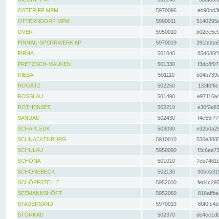
OSTERIFF MPM
5970096
eb90bd3f
OTTERNDORF MPM
5990011
5140295e
OVER
5950010
b02ce5c0
PINNAU-SPERRWERK AP
5970019
391bbba5
PIRNA
501040
85d686f1
PRETZSCH-MAUKEN
501330
f3dc8f07
RIESA
501110
b04b739d
ROGÄTZ
502250
133f0f6c
ROSSLAU
501490
e97116a4
ROTHENSEE
502210
e30f2e83
SANDAU
502430
f4c55f77
SCHARLEUK
503030
e32b0a28
SCHNACKENBURG
5910010
550e3885
SCHULAU
5950090
f3c6ee73
SCHÖNA
501010
7cb7461b
SCHÖNEBECK
502130
90bcb315
SCHÖPFSTELLE
5952030
fed4c295
SEEMANNSHÖFT
5952060
816affba
STADERSAND
5970013
80f0fc4d
STORKAU
502370
de4cc1db