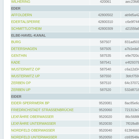
WILHERING
420061
aec23fd6
EDER
AFFOLDERN
42800502
ab9d5a42
EDERTALSPERRE
42800310
c6e9f744
SCHMITTLOTHEIM
42800309
d2155fa6
ELBE-HAVEL-KANAL
BURG
587507
831ad501
DETERSHAGEN
587505
a7b1eda9
GENTHIN
587535
e9e7f20c
KADE
587541
e4f29379
WUSTERWITZ OP
587540
c6a12d34
WUSTERWITZ UP
587550
3bfcf759
ZERBEN OP
587510
64c37072
ZERBEN UP
587520
532d8718
EIDER
EIDER-SPERRWERK BP
9520081
8ac85e6c
FRIEDRICHSTADT STRASSENBRÜCKE
9520060
721313e7
LEXFÄHRE OBERWASSER
9520020
86c5688f
LEXFÄHRE UNTERWASSER
9520030
7f01fbd8
NORDFELD OBERWASSER
9520040
61394669
NORDFELD UNTERWASSER
9520050
cb93548e