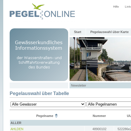
Hilfe
Link
Start
Pegelauswahl über Karte
Newsletter
Pegelauswahl über Tabelle
Pegelname
Nummer
UU
ALLER
AHLDEN
48900102
522286e2