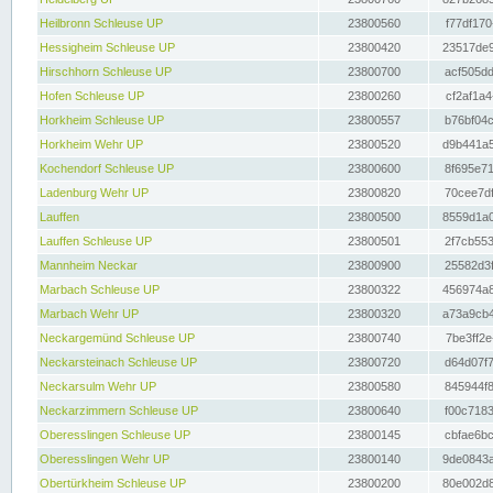
Heilbronn Schleuse UP
23800560
f77df170
Hessigheim Schleuse UP
23800420
23517de9
Hirschhorn Schleuse UP
23800700
acf505dd
Hofen Schleuse UP
23800260
cf2af1a4
Horkheim Schleuse UP
23800557
b76bf04c
Horkheim Wehr UP
23800520
d9b441a5
Kochendorf Schleuse UP
23800600
8f695e71
Ladenburg Wehr UP
23800820
70cee7df
Lauffen
23800500
8559d1a0
Lauffen Schleuse UP
23800501
2f7cb553
Mannheim Neckar
23800900
25582d3f
Marbach Schleuse UP
23800322
456974a8
Marbach Wehr UP
23800320
a73a9cb4
Neckargemünd Schleuse UP
23800740
7be3ff2e
Neckarsteinach Schleuse UP
23800720
d64d07f7
Neckarsulm Wehr UP
23800580
845944f8
Neckarzimmern Schleuse UP
23800640
f00c7183
Oberesslingen Schleuse UP
23800145
cbfae6bc
Oberesslingen Wehr UP
23800140
9de0843a
Obertürkheim Schleuse UP
23800200
80e002d8