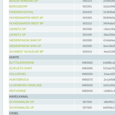
BERLIN-SPANDAU UP
580310
2c68509c
BORGSDORF
581591
1b2e2996
FRIEDRICHSTHAL
603420
314945d6
HOHENSAATEN WEST AP
603400
99309d3e
HOHENSAATEN WEST BP
603310
3404a6e5
LEHNITZ OP
581580
c8a1cf0a
LEHNITZ UP
581590
5bb1f56d
NIEDERFINOW SHW OP
692080
414dd4ee
NIEDERFINOW SHW UP
692090
4eec6b25
SCHWEDT SCHLEUSE BP
603410
4ee515f9
HUNTE
BUTTELERHÖRNE
4960060
b3d88ca6
ELSFLETH OHRT
4960080
531da758
HOLLERSIEL
4960050
2eacef2f
HUNTEBRÜCK
4960070
2e1d458b
OLDENBURG-DRIELAKE
4960030
1b51e55e
REITHÖRNE
4960040
c9df61c4
HAVELKANAL
SCHÖNWALDE OP
587050
d8ef9f21
SCHÖNWALDE UP
587060
b6650b13
IJSSEL