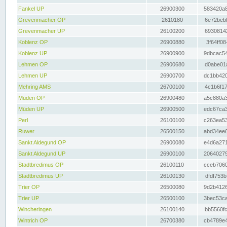
Fankel UP
26900300
583420a8
Grevenmacher OP
2610180
6e72bebf
Grevenmacher UP
26100200
69308142
Koblenz OP
26900880
3f64ff08
Koblenz UP
26900900
9dbcac54
Lehmen OP
26900680
d0abe01a
Lehmen UP
26900700
dc1bb420
Mehring AMS
26700100
4c1b6f17
Müden OP
26900480
a5c880a3
Müden UP
26900500
edc67ca3
Perl
26100100
c263ea53
Ruwer
26500150
abd34ee6
Sankt Aldegund OP
26900080
e4d6a271
Sankt Aldegund UP
26900100
20640279
Stadtbredimus OP
26100110
cceb7060
Stadtbredimus UP
26100130
dfdf753b
Trier OP
26500080
9d2b4126
Trier UP
26500100
3bec53ca
Wincheringen
26100140
bb5560fc
Wintrich OP
26700380
cb4789e4