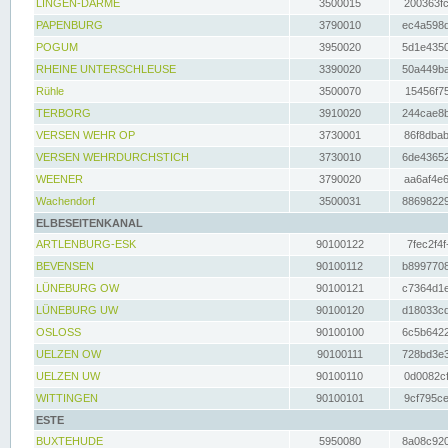
LINGEN-DARME
3500015
200363fc
PAPENBURG
3790010
ec4a598d
POGUM
3950020
5d1e4350
RHEINE UNTERSCHLEUSE
3390020
50a449ba
Rühle
3500070
15456f75
TERBORG
3910020
244cae8b
VERSEN WEHR OP
3730001
86f8dbab
VERSEN WEHRDURCHSTICH
3730010
6de43652
WEENER
3790020
aa6af4e6
Wachendorf
3500031
88698229
ELBESEITENKANAL
ARTLENBURG-ESK
90100122
7fec2f4f
BEVENSEN
90100112
b8997708
LÜNEBURG OW
90100121
c7364d1e
LÜNEBURG UW
90100120
d18033cd
OSLOSS
90100100
6c5b6422
UELZEN OW
90100111
728bd3e3
UELZEN UW
90100110
0d0082cf
WITTINGEN
90100101
9cf795ce
ESTE
BUXTEHUDE
5950080
8a08c920