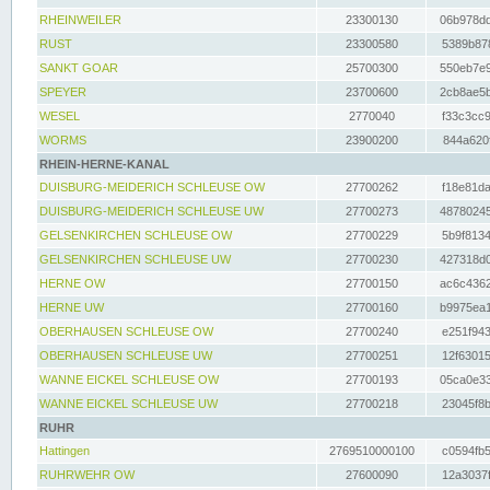
RHEINWEILER
23300130
06b978dd
RUST
23300580
5389b878
SANKT GOAR
25700300
550eb7e9
SPEYER
23700600
2cb8ae5b
WESEL
2770040
f33c3cc9
WORMS
23900200
844a620f
RHEIN-HERNE-KANAL
DUISBURG-MEIDERICH SCHLEUSE OW
27700262
f18e81da
DUISBURG-MEIDERICH SCHLEUSE UW
27700273
48780245
GELSENKIRCHEN SCHLEUSE OW
27700229
5b9f8134
GELSENKIRCHEN SCHLEUSE UW
27700230
427318d0
HERNE OW
27700150
ac6c4362
HERNE UW
27700160
b9975ea1
OBERHAUSEN SCHLEUSE OW
27700240
e251f943
OBERHAUSEN SCHLEUSE UW
27700251
12f63015
WANNE EICKEL SCHLEUSE OW
27700193
05ca0e33
WANNE EICKEL SCHLEUSE UW
27700218
23045f8b
RUHR
Hattingen
2769510000100
c0594fb5
RUHRWEHR OW
27600090
12a3037f