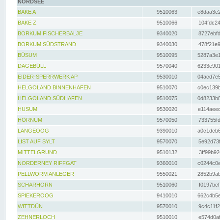
NORDSEE
BAKE A
9510063
e8daa3e2
BAKE Z
9510066
104fdc24
BORKUM FISCHERBALJE
9340020
8727ebfd
BORKUM SÜDSTRAND
9340030
478f21e9
BÜSUM
9510095
5287a3e1
DAGEBÜLL
9570040
6233e901
EIDER-SPERRWERK AP
9530010
04acd7e5
HELGOLAND BINNENHAFEN
9510070
c0ec139b
HELGOLAND SÜDHAFEN
9510075
0d8233b8
HUSUM
9530020
e114aeec
HÖRNUM
9570050
733755fd
LANGEOOG
9390010
a0c1dcb6
LIST AUF SYLT
9570070
5e92d73f
MITTELGRUND
9510132
3ff99b92
NORDERNEY RIFFGAT
9360010
c0244c0e
PELLWORM ANLEGER
9550021
2852b9ab
SCHARHÖRN
9510060
f0197bcf
SPIEKEROOG
9410010
662c4b5e
WITTDÜN
9570010
9c4c11f2
ZEHNERLOCH
9510010
e574d0af