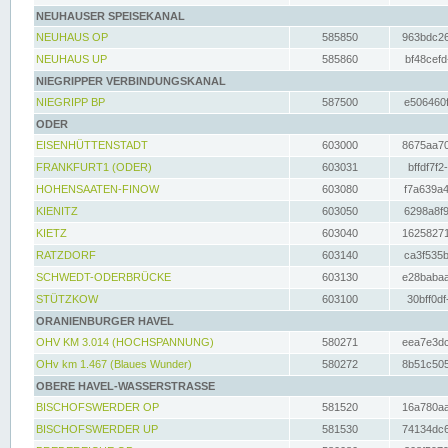
NEUHAUSER SPEISEKANAL
NEUHAUS OP
585850
963bdc26
NEUHAUS UP
585860
bf48cefd
NIEGRIPPER VERBINDUNGSKANAL
NIEGRIPP BP
587500
e506460f
ODER
EISENHÜTTENSTADT
603000
8675aa70
FRANKFURT1 (ODER)
603031
bffdf7f2
HOHENSAATEN-FINOW
603080
f7a639a4
KIENITZ
603050
6298a8f9
KIETZ
603040
16258271
RATZDORF
603140
ca3f535b
SCHWEDT-ODERBRÜCKE
603130
e28babaa
STÜTZKOW
603100
30bff0df
ORANIENBURGER HAVEL
OHV KM 3.014 (HOCHSPANNUNG)
580271
eea7e3dc
OHv km 1.467 (Blaues Wunder)
580272
8b51c505
OBERE HAVEL-WASSERSTRASSE
BISCHOFSWERDER OP
581520
16a780aa
BISCHOFSWERDER UP
581530
74134dc6