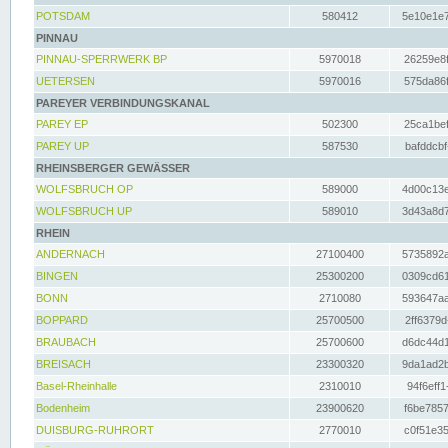
POTSDAM
580412
5e10e1e7
PINNAU
PINNAU-SPERRWERK BP
5970018
26259e8f
UETERSEN
5970016
575da86f
PAREYER VERBINDUNGSKANAL
PAREY EP
502300
25ca1bef
PAREY UP
587530
bafddcbf
RHEINSBERGER GEWÄSSER
WOLFSBRUCH OP
589000
4d00c13e
WOLFSBRUCH UP
589010
3d43a8d7
RHEIN
ANDERNACH
27100400
5735892a
BINGEN
25300200
0309cd61
BONN
2710080
593647aa
BOPPARD
25700500
2ff6379d
BRAUBACH
25700600
d6dc44d1
BREISACH
23300320
9da1ad2b
Basel-Rheinhalle
2310010
94f6eff1
Bodenheim
23900620
f6be7857
DUISBURG-RUHRORT
2770010
c0f51e35