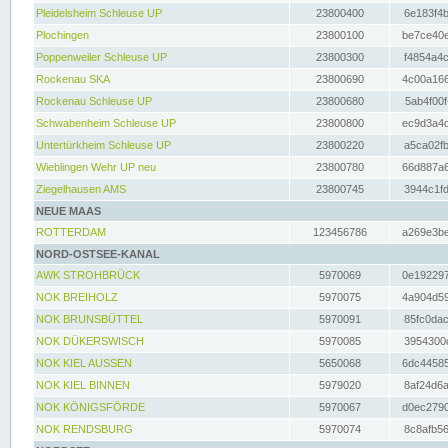
Pleidelsheim Schleuse UP
23800400
6e183f4b
Plochingen
23800100
be7ce40e
Poppenweiler Schleuse UP
23800300
f4854a4c
Rockenau SKA
23800690
4c00a166
Rockenau Schleuse UP
23800680
5ab4f00f
Schwabenheim Schleuse UP
23800800
ec9d3a4d
Untertürkheim Schleuse UP
23800220
a5ca02fb
Wieblingen Wehr UP neu
23800780
66d887a6
Ziegelhausen AMS
23800745
3944c1fd
NEUE MAAS
ROTTERDAM
123456786
a269e3be
NORD-OSTSEE-KANAL
AWK STROHBRÜCK
5970069
0e192297
NOK BREIHOLZ
5970075
4a904d59
NOK BRUNSBÜTTEL
5970091
85fc0dac
NOK DÜKERSWISCH
5970085
3954300d
NOK KIEL AUSSEN
5650068
6dc44585
NOK KIEL BINNEN
5979020
8af24d6a
NOK KÖNIGSFÖRDE
5970067
d0ec2790
NOK RENDSBURG
5970074
8c8afb56