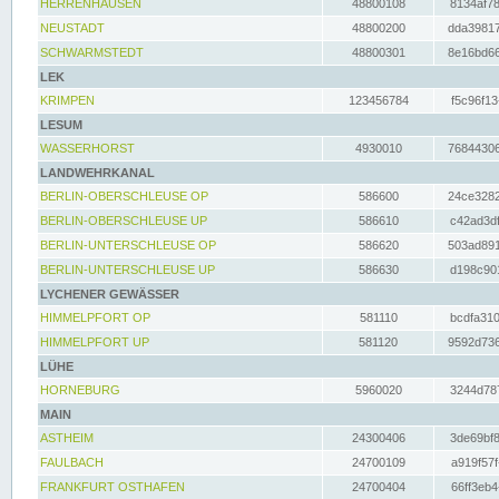
HERRENHAUSEN
48800108
8134af78
NEUSTADT
48800200
dda39817
SCHWARMSTEDT
48800301
8e16bd66
LEK
KRIMPEN
123456784
f5c96f13
LESUM
WASSERHORST
4930010
76844306
LANDWEHRKANAL
BERLIN-OBERSCHLEUSE OP
586600
24ce3282
BERLIN-OBERSCHLEUSE UP
586610
c42ad3df
BERLIN-UNTERSCHLEUSE OP
586620
503ad891
BERLIN-UNTERSCHLEUSE UP
586630
d198c901
LYCHENER GEWÄSSER
HIMMELPFORT OP
581110
bcdfa310
HIMMELPFORT UP
581120
9592d736
LÜHE
HORNEBURG
5960020
3244d787
MAIN
ASTHEIM
24300406
3de69bf8
FAULBACH
24700109
a919f57f
FRANKFURT OSTHAFEN
24700404
66ff3eb4