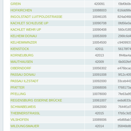
GREIN
420091
f3bf0b0b
HOFKIRCHEN
10088003
616dd98e
INGOLSTADT LUITPOLDSTRASSE
10046105
824a046b
KACHLET SCHLEUSE UP
10090708
0fd56e0a
KACHLET WEHR UP
10090408
560cf185
KELHEIM DONAU
10053009
296fc6d4
KELHEIMWINZER
10054500
c9409937
KIENSTOCK
42011
56178f74
KORNEUBURG
42013
ff44be4a
MAUTHAUSEN
42009
6b002fef
OBERNDORF
10056302
e476bcad
PASSAU DONAU
10091008
9f12c405
PASSAU ILZSTADT
10092000
33ceb441
PFATTER
10068006
f768173a
PFELLING
10078000
7fe63a95
REGENSBURG EISERNE BRÜCKE
10061007
eebd633a
SCHWABELWEIS
10062000
7644f1d7
THEBNERSTRASSL
42015
f7b5c3d3
VILSHOFEN
10089006
e6d68ab7
WILDUNGSMAUER
42014
35846b8b