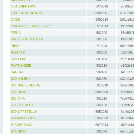
OSTERIFF MPM
5970096
eb90bd3f
OTTERNDORF MPM
5990011
5140295e
OVER
5950010
b02ce5c0
PINNAU-SPERRWERK AP
5970019
391bbba5
PIRNA
501040
85d686f1
PRETZSCH-MAUKEN
501330
f3dc8f07
RIESA
501110
b04b739d
ROGÄTZ
502250
133f0f6c
ROSSLAU
501490
e97116a4
ROTHENSEE
502210
e30f2e83
SANDAU
502430
f4c55f77
SCHARLEUK
503030
e32b0a28
SCHNACKENBURG
5910010
550e3885
SCHULAU
5950090
f3c6ee73
SCHÖNA
501010
7cb7461b
SCHÖNEBECK
502130
90bcb315
SCHÖPFSTELLE
5952030
fed4c295
SEEMANNSHÖFT
5952060
816affba
STADERSAND
5970013
80f0fc4d
STORKAU
502370
de4cc1db