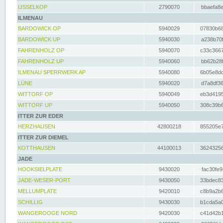
IJSSELKOP
2790070
bbaefa8e
ILMENAU
BARDOWICK OP
5940029
07830b68
BARDOWICK UP
5940030
a238b70f
FAHRENHOLZ OP
5940070
c33c3667
FAHRENHOLZ UP
5940060
bb62b28f
ILMENAU SPERRWERK AP
5940080
6b05e8dc
LÜNE
5940020
d7a8df36
WITTORF OP
5940049
eb3d4195
WITTORF UP
5940050
308c39b6
ITTER ZUR EDER
HERZHAUSEN
42800218
855205e7
ITTER ZUR DIEMEL
KOTTHAUSEN
44100013
36243256
JADE
HOOKSIELPLATE
9430020
fac30fe9
JADE-WESER-PORT
9430050
33bdec83
MELLUMPLATE
9420010
c8b9a2b6
SCHILLIG
9430030
b1cda5a0
WANGEROOGE NORD
9420030
c41d42b1