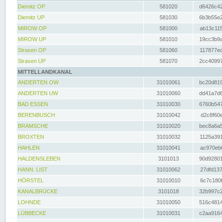
Diemitz OP
581020
d6426c42
Diemitz UP
581030
6b3b55e2
MIROW OP
581000
ab13c115
MIROW UP
581010
19cc3b9a
Strasen OP
581060
117877ec
Strasen UP
581070
2cc40997
MITTELLANDKANAL
ANDERTEN OW
31010061
bc20d819
ANDERTEN UW
31010060
dd41a7d6
BAD ESSEN
31010030
6760b547
BERENBUSCH
31010042
d2c8f60e
BRAMSCHE
31010020
bec8a6a5
BROXTEN
31010032
1125a391
HAHLEN
31010041
ac970eb0
HALDENSLEBEN
3101013
90d92801
HANN. LIST
31010062
27dfd137
HÖRSTEL
31010010
6c7c180f
KANALBRÜCKE
3101018
32b997c2
LOHNDE
31010050
516c4814
LÜBBECKE
31010031
c2aa9164