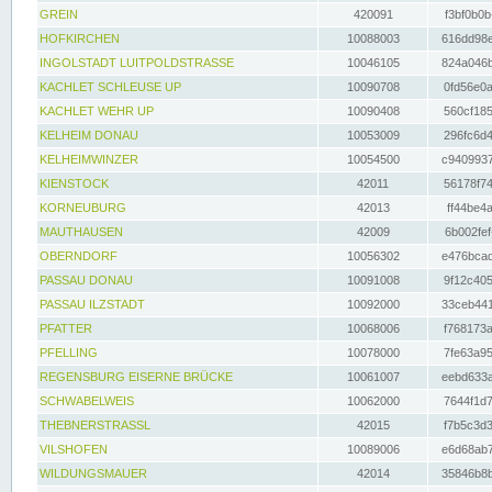
GREIN
420091
f3bf0b0b
HOFKIRCHEN
10088003
616dd98e
INGOLSTADT LUITPOLDSTRASSE
10046105
824a046b
KACHLET SCHLEUSE UP
10090708
0fd56e0a
KACHLET WEHR UP
10090408
560cf185
KELHEIM DONAU
10053009
296fc6d4
KELHEIMWINZER
10054500
c9409937
KIENSTOCK
42011
56178f74
KORNEUBURG
42013
ff44be4a
MAUTHAUSEN
42009
6b002fef
OBERNDORF
10056302
e476bcad
PASSAU DONAU
10091008
9f12c405
PASSAU ILZSTADT
10092000
33ceb441
PFATTER
10068006
f768173a
PFELLING
10078000
7fe63a95
REGENSBURG EISERNE BRÜCKE
10061007
eebd633a
SCHWABELWEIS
10062000
7644f1d7
THEBNERSTRASSL
42015
f7b5c3d3
VILSHOFEN
10089006
e6d68ab7
WILDUNGSMAUER
42014
35846b8b