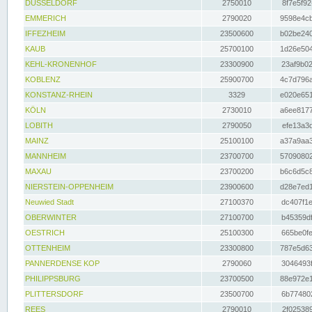
DÜSSELDORF
2750010
8f7e5f92
EMMERICH
2790020
9598e4cb
IFFEZHEIM
23500600
b02be240
KAUB
25700100
1d26e504
KEHL-KRONENHOF
23300900
23af9b02
KOBLENZ
25900700
4c7d796a
KONSTANZ-RHEIN
3329
e020e651
KÖLN
2730010
a6ee8177
LOBITH
2790050
efe13a3d
MAINZ
25100100
a37a9aa3
MANNHEIM
23700700
57090802
MAXAU
23700200
b6c6d5c8
NIERSTEIN-OPPENHEIM
23900600
d28e7ed1
Neuwied Stadt
27100370
dc407f1e
OBERWINTER
27100700
b45359df
OESTRICH
25100300
665be0fe
OTTENHEIM
23300800
787e5d63
PANNERDENSE KOP
2790060
3046493f
PHILIPPSBURG
23700500
88e972e1
PLITTERSDORF
23500700
6b774802
REES
2790010
2f025389