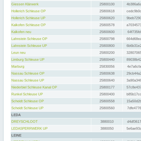
Giessen Klärwerk
25800100
4b386a6a
Hollerich Schleuse OP
25800618
cedc9b0c
Hollerich Schleuse UP
25800620
9beb7290
Kalkofen Schleuse OP
25800578
a7034573
Kalkofen neu
25800600
64f735fd
Lahnstein Schleuse OP
25800798
664d68ea
Lahnstein Schleuse UP
25800800
6b6b31e2
Leun neu
25800200
32807065
Limburg Schleuse UP
25800440
89038b42
Marburg
25830056
4e7a6cfa
Nassau Schleuse OP
25800638
29cb44a2
Nassau Schleuse UP
25800640
3a90a346
Niederbiel Schleuse Kanal OP
25800177
57c8e437
Runkel Schleuse UP
25800400
b85b17cc
Scheidt Schleuse OP
25800558
15a50d2b
Scheidt Schleuse UP
25800560
7dfe4776
LEDA
DREYSCHLOOT
3880010
d4df3617
LEDASPERRWERK UP
3880050
5e6ae93a
LEINE