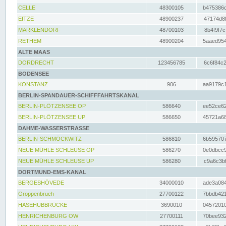
CELLE
48300105
b475386c
EITZE
48900237
47174d8f
MARKLENDORF
48700103
8b4f9f7c
RETHEM
48900204
5aaed954
ALTE MAAS
DORDRECHT
123456785
6c6f84c2
BODENSEE
KONSTANZ
906
aa9179c1
BERLIN-SPANDAUER-SCHIFFFAHRTSKANAL
BERLIN-PLÖTZENSEE OP
586640
ee52ce62
BERLIN-PLÖTZENSEE UP
586650
45721a68
DAHME-WASSERSTRASSE
BERLIN-SCHMÖCKWITZ
586810
6b595707
NEUE MÜHLE SCHLEUSE OP
586270
0e0dbcc9
NEUE MÜHLE SCHLEUSE UP
586280
c9a6c3bf
DORTMUND-EMS-KANAL
BERGESHÖVEDE
34000010
ade3a084
Groppenbruch
27700122
7bbdb421
HASEHUBBRÜCKE
3690010
04572010
HENRICHENBURG OW
27700111
70bee932