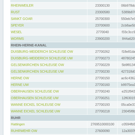
RHEINWEILER
23300130
06b978dd
RUST
23300580
5389b878
SANKT GOAR
25700300
550eb7e9
SPEYER
23700600
2cb8ae5b
WESEL
2770040
f33c3cc9
WORMS
23900200
844a620f
RHEIN-HERNE-KANAL
DUISBURG-MEIDERICH SCHLEUSE OW
27700262
f18e81da
DUISBURG-MEIDERICH SCHLEUSE UW
27700273
48780245
GELSENKIRCHEN SCHLEUSE OW
27700229
5b9f8134
GELSENKIRCHEN SCHLEUSE UW
27700230
427318d0
HERNE OW
27700150
ac6c4362
HERNE UW
27700160
b9975ea1
OBERHAUSEN SCHLEUSE OW
27700240
e251f943
OBERHAUSEN SCHLEUSE UW
27700251
12f63015
WANNE EICKEL SCHLEUSE OW
27700193
05ca0e33
WANNE EICKEL SCHLEUSE UW
27700218
23045f8b
RUHR
Hattingen
2769510000100
c0594fb5
RUHRWEHR OW
27600090
12a3037f