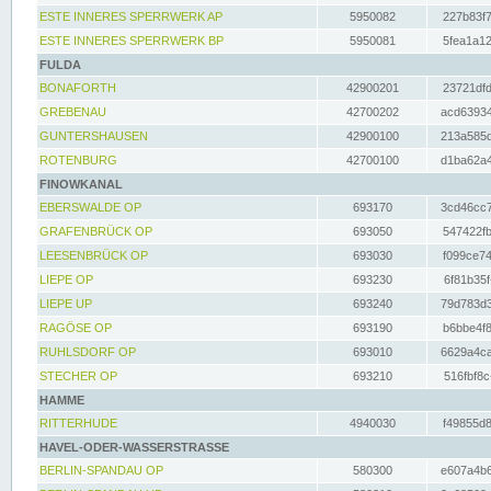
ESTE INNERES SPERRWERK AP
5950082
227b83f7
ESTE INNERES SPERRWERK BP
5950081
5fea1a12
FULDA
BONAFORTH
42900201
23721dfd
GREBENAU
42700202
acd63934
GUNTERSHAUSEN
42900100
213a585d
ROTENBURG
42700100
d1ba62a4
FINOWKANAL
EBERSWALDE OP
693170
3cd46cc7
GRAFENBRÜCK OP
693050
547422fb
LEESENBRÜCK OP
693030
f099ce74
LIEPE OP
693230
6f81b35f
LIEPE UP
693240
79d783d3
RAGÖSE OP
693190
b6bbe4f8
RUHLSDORF OP
693010
6629a4ca
STECHER OP
693210
516fbf8c
HAMME
RITTERHUDE
4940030
f49855d8
HAVEL-ODER-WASSERSTRASSE
BERLIN-SPANDAU OP
580300
e607a4b6