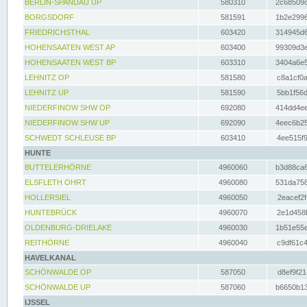
BERLIN-SPANDAU UP
580310
2c68509c
BORGSDORF
581591
1b2e2996
FRIEDRICHSTHAL
603420
314945d6
HOHENSAATEN WEST AP
603400
99309d3e
HOHENSAATEN WEST BP
603310
3404a6e5
LEHNITZ OP
581580
c8a1cf0a
LEHNITZ UP
581590
5bb1f56d
NIEDERFINOW SHW OP
692080
414dd4ee
NIEDERFINOW SHW UP
692090
4eec6b25
SCHWEDT SCHLEUSE BP
603410
4ee515f9
HUNTE
BUTTELERHÖRNE
4960060
b3d88ca6
ELSFLETH OHRT
4960080
531da758
HOLLERSIEL
4960050
2eacef2f
HUNTEBRÜCK
4960070
2e1d458b
OLDENBURG-DRIELAKE
4960030
1b51e55e
REITHÖRNE
4960040
c9df61c4
HAVELKANAL
SCHÖNWALDE OP
587050
d8ef9f21
SCHÖNWALDE UP
587060
b6650b13
IJSSEL