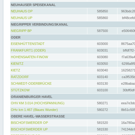
NEUHAUSER SPEISEKANAL
NEUHAUS OP
585850
963bdc26
NEUHAUS UP
585860
bf48cefd
NIEGRIPPER VERBINDUNGSKANAL
NIEGRIPP BP
587500
e506460f
ODER
EISENHÜTTENSTADT
603000
8675aa70
FRANKFURT1 (ODER)
603031
bffdf7f2
HOHENSAATEN-FINOW
603080
f7a639a4
KIENITZ
603050
6298a8f9
KIETZ
603040
16258271
RATZDORF
603140
ca3f535b
SCHWEDT-ODERBRÜCKE
603130
e28babaa
STÜTZKOW
603100
30bff0df
ORANIENBURGER HAVEL
OHV KM 3.014 (HOCHSPANNUNG)
580271
eea7e3dc
OHv km 1.467 (Blaues Wunder)
580272
8b51c505
OBERE HAVEL-WASSERSTRASSE
BISCHOFSWERDER OP
581520
16a780aa
BISCHOFSWERDER UP
581530
74134dc6