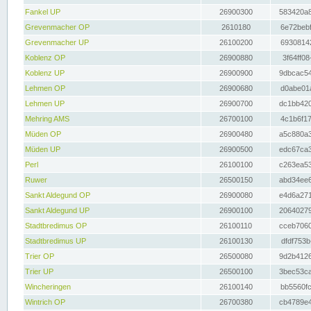
Fankel UP
26900300
583420a8
Grevenmacher OP
2610180
6e72bebf
Grevenmacher UP
26100200
69308142
Koblenz OP
26900880
3f64ff08
Koblenz UP
26900900
9dbcac54
Lehmen OP
26900680
d0abe01a
Lehmen UP
26900700
dc1bb420
Mehring AMS
26700100
4c1b6f17
Müden OP
26900480
a5c880a3
Müden UP
26900500
edc67ca3
Perl
26100100
c263ea53
Ruwer
26500150
abd34ee6
Sankt Aldegund OP
26900080
e4d6a271
Sankt Aldegund UP
26900100
20640279
Stadtbredimus OP
26100110
cceb7060
Stadtbredimus UP
26100130
dfdf753b
Trier OP
26500080
9d2b4126
Trier UP
26500100
3bec53ca
Wincheringen
26100140
bb5560fc
Wintrich OP
26700380
cb4789e4