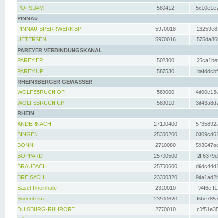
POTSDAM
580412
5e10e1e7
PINNAU
PINNAU-SPERRWERK BP
5970018
26259e8f
UETERSEN
5970016
575da86f
PAREYER VERBINDUNGSKANAL
PAREY EP
502300
25ca1bef
PAREY UP
587530
bafddcbf
RHEINSBERGER GEWÄSSER
WOLFSBRUCH OP
589000
4d00c13e
WOLFSBRUCH UP
589010
3d43a8d7
RHEIN
ANDERNACH
27100400
5735892a
BINGEN
25300200
0309cd61
BONN
2710080
593647aa
BOPPARD
25700500
2ff6379d
BRAUBACH
25700600
d6dc44d1
BREISACH
23300320
9da1ad2b
Basel-Rheinhalle
2310010
94f6eff1
Bodenheim
23900620
f6be7857
DUISBURG-RUHRORT
2770010
c0f51e35