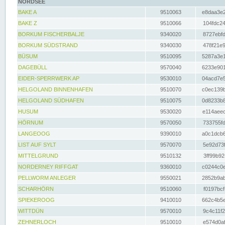
NORDSEE
BAKE A
9510063
e8daa3e2
BAKE Z
9510066
104fdc24
BORKUM FISCHERBALJE
9340020
8727ebfd
BORKUM SÜDSTRAND
9340030
478f21e9
BÜSUM
9510095
5287a3e1
DAGEBÜLL
9570040
6233e901
EIDER-SPERRWERK AP
9530010
04acd7e5
HELGOLAND BINNENHAFEN
9510070
c0ec139b
HELGOLAND SÜDHAFEN
9510075
0d8233b8
HUSUM
9530020
e114aeec
HÖRNUM
9570050
733755fd
LANGEOOG
9390010
a0c1dcb6
LIST AUF SYLT
9570070
5e92d73f
MITTELGRUND
9510132
3ff99b92
NORDERNEY RIFFGAT
9360010
c0244c0e
PELLWORM ANLEGER
9550021
2852b9ab
SCHARHÖRN
9510060
f0197bcf
SPIEKEROOG
9410010
662c4b5e
WITTDÜN
9570010
9c4c11f2
ZEHNERLOCH
9510010
e574d0af