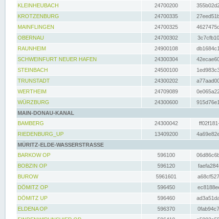
KLEINHEUBACH
24700200
355b02d2
KROTZENBURG
24700335
27eed51b
MAINFLINGEN
24700325
4627475d
OBERNAU
24700302
3c7cfb10
RAUNHEIM
24900108
db1684c1
SCHWEINFURT NEUER HAFEN
24300304
42ecae60
STEINBACH
24500100
1ed983c3
TRUNSTADT
24300202
a77aad00
WERTHEIM
24709089
0e065a22
WÜRZBURG
24300600
915d76e1
MAIN-DONAU-KANAL
BAMBERG
24300042
ff02f181
RIEDENBURG_UP
13409200
4a69e82e
MÜRITZ-ELDE-WASSERSTRASSE
BARKOW OP
596100
06d86c6b
BOBZIN OP
596120
faefa284
BUROW
5961601
a68cf527
DÖMITZ OP
596450
ec8188ee
DÖMITZ UP
596460
ad3a51da
ELDENA OP
596370
0fab94c7