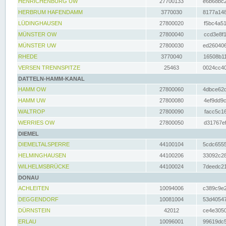
HENRICHENBURG UW
27700133
e6b68bc2
HERBRUM HAFENDAMM
3770030
8177a148
LÜDINGHAUSEN
27800020
f5bc4a51
MÜNSTER OW
27800040
ccd3e8f1
MÜNSTER UW
27800030
ed260406
RHEDE
3770040
16508b11
VERSEN TRENNSPITZE
25463
0024cc40
DATTELN-HAMM-KANAL
HAMM OW
27800060
4dbce62d
HAMM UW
27800080
4ef9dd9c
WALTROP
27800090
facc5c16
WERRIES OW
27800050
d31767ef
DIEMEL
DIEMELTALSPERRE
44100104
5cdc6555
HELMINGHAUSEN
44100206
33092c28
WILHELMSBRÜCKE
44100024
7deedc21
DONAU
ACHLEITEN
10094006
c389c9e2
DEGGENDORF
10081004
53d40547
DÜRNSTEIN
42012
ce4e3050
ERLAU
10096001
99619dc5