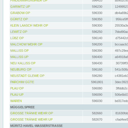
FINDENWIRUNSHIER OP
596410
a5902c55
GARWITZ UP
596230
12499527
GRABOW OP
596330
db4a69b2
GÜRITZ OP
596350
956ce5ff
KLEIN LAASCH WEHR OP
596300
25530a3e
LEWITZ OP
596250
7bbd90ad
LÜBZ OP
596140
d75442cf
MALCHOW WEHR OP
596200
bccaacb3
MALLISS OP
596390
497c29ee
MALLISS UP
596400
a64918a6
NEU KALLISS OP
596430
30739ff3
NEUBURG OP
596160
541c508a
NEUSTADT GLEWE OP
596280
c4381eb3
PARCHIM GÜTE
5961801
3dec3921
PLAU OP
596080
3ffddb2c
PLAU UP
596090
506e6b03
WAREN
596030
bd317edd
MÜGGELSPREE
GROSSE TRÄNKE WEHR OP
582660
81630fdd
GROSSE TRÄNKE WEHR UP
582670
cfad4ee5
MÜRITZ-HAVEL-WASSERSTRASSE