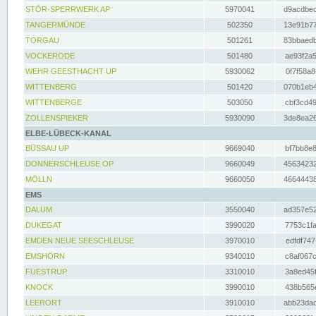
STÖR-SPERRWERK AP
5970041
d9acdbec
TANGERMÜNDE
502350
13e91b77
TORGAU
501261
83bbaedb
VOCKERODE
501480
ae93f2a5
WEHR GEESTHACHT UP
5930062
0f7f58a8
WITTENBERG
501420
070b1eb4
WITTENBERGE
503050
cbf3cd49
ZOLLENSPIEKER
5930090
3de8ea26
ELBE-LÜBECK-KANAL
BÜSSAU UP
9669040
bf7bb8e8
DONNERSCHLEUSE OP
9660049
45634232
MÖLLN
9660050
46644438
EMS
DALUM
3550040
ad357e52
DUKEGAT
3990020
7753c1fa
EMDEN NEUE SEESCHLEUSE
3970010
edfdf747
EMSHÖRN
9340010
c8af067c
FUESTRUP
3310010
3a8ed45f
KNOCK
3990010
438b565e
LEERORT
3910010
abb23dad