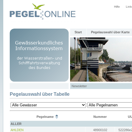
Hilfe
Link
Start
Pegelauswahl über Karte
Newsletter
Pegelauswahl über Tabelle
Pegelname
Nummer
UU
ALLER
AHLDEN
48900102
522286e2