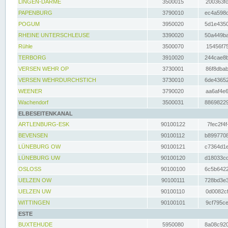
LINGEN-DARME
3500015
200363fc
PAPENBURG
3790010
ec4a598d
POGUM
3950020
5d1e4350
RHEINE UNTERSCHLEUSE
3390020
50a449ba
Rühle
3500070
15456f75
TERBORG
3910020
244cae8b
VERSEN WEHR OP
3730001
86f8dbab
VERSEN WEHRDURCHSTICH
3730010
6de43652
WEENER
3790020
aa6af4e6
Wachendorf
3500031
88698229
ELBESEITENKANAL
ARTLENBURG-ESK
90100122
7fec2f4f
BEVENSEN
90100112
b8997708
LÜNEBURG OW
90100121
c7364d1e
LÜNEBURG UW
90100120
d18033cd
OSLOSS
90100100
6c5b6422
UELZEN OW
90100111
728bd3e3
UELZEN UW
90100110
0d0082cf
WITTINGEN
90100101
9cf795ce
ESTE
BUXTEHUDE
5950080
8a08c920