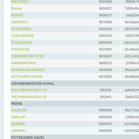
NEUSTADT
9610080
3f0b6b74
Prerow
9650027
7d50c68c
RUDEN
9690077
1fa822e6
SASSNITZ
9670065
9e7b2a4d
SCHLESWIG
9610040
09370c05
STAHLBRODE
9650070
340707f4
STRALSUND
9650043
b9163121
THIESSOW
9670067
d1c9bb3c
TIMMENDORF POEL
9630007
d22c341b
WARNEMÜNDE
9640015
220ff4c6
WISMAR-BAUMHAUS
9630008
95a0ab45
WITTOWER FÄHRE
9670055
4b348b56
ORANIENBURGER KANAL
SACHSENHAUSEN OP
580240
adbd3144
SACHSENHAUSEN UP
581840
0a6fe221
PEENE
AALBUDE
9660009
8ba772ed
ANKLAM
9660001
22fd01e0
DEMMIN
9660007
b7e238e8
JARMEN
9660005
a3328262
POTSDAMER HAVEL