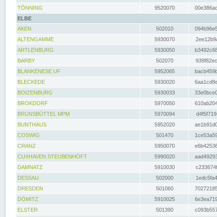
TÖNNING
9520070
00e386ac
ELBE
AKEN
502010
094b96e5
ALTENGAMME
5930070
2ee12b9a
ARTLENBURG
5930050
b3492c68
BARBY
502070
939f82ec
BLANKENESE UF
5952065
bacb459b
BLECKEDE
5930020
6aa1cd8e
BOIZENBURG
5930033
33e0bce0
BROKDORF
5970050
610ab204
BRUNSBÜTTEL MPM
5970094
d4f5f719
BUNTHAUS
5952020
ae1b91d0
COSWIG
501470
1ce53a59
CRANZ
5950070
e6b42536
CUXHAVEN STEUBENHÖFT
5990020
aad49293
DAMNATZ
5910030
c233674f
DESSAU
502000
1edc5fa4
DRESDEN
501060
70272185
DÖMITZ
5910025
6e3ea719
ELSTER
501390
c093b557