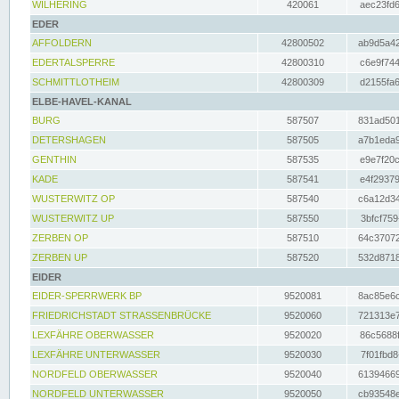
WILHERING
420061
aec23fd6
EDER
AFFOLDERN
42800502
ab9d5a42
EDERTALSPERRE
42800310
c6e9f744
SCHMITTLOTHEIM
42800309
d2155fa6
ELBE-HAVEL-KANAL
BURG
587507
831ad501
DETERSHAGEN
587505
a7b1eda9
GENTHIN
587535
e9e7f20c
KADE
587541
e4f29379
WUSTERWITZ OP
587540
c6a12d34
WUSTERWITZ UP
587550
3bfcf759
ZERBEN OP
587510
64c37072
ZERBEN UP
587520
532d8718
EIDER
EIDER-SPERRWERK BP
9520081
8ac85e6c
FRIEDRICHSTADT STRASSENBRÜCKE
9520060
721313e7
LEXFÄHRE OBERWASSER
9520020
86c5688f
LEXFÄHRE UNTERWASSER
9520030
7f01fbd8
NORDFELD OBERWASSER
9520040
61394669
NORDFELD UNTERWASSER
9520050
cb93548e