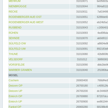
MEHRUM
31010071
be05603a
NIENBRÜGGE
31010044
864a8111
RECKE
31010011
7af19499
RODENBERGER AUE-OST
31010051
6288de60
RODENBERGER AUE-WEST
31010052
eb24b5a3
RUSBEND
31010043
c1f06401
RÜHEN
31010093
4ed5f6da
SEHNDE
31010070
ab0d9117
SÜLFELD OW
31010092
a8604e8f
SÜLFELD UW
31010091
892183d6
THUNE
31010080
42b865fb
VELSDORF
3101012
36f80081
VORSFELDE
31010090
dbb2bb9f
WARBER GRABEN
31010040
2f1080ba
MOSEL
Cochem
26900400
768df4e9
Detzem OP
26700180
c40912fd
Detzem UP
26700200
dc344605
Enkirch OP
26700880
87207dcd
Enkirch UP
26700900
ee861944
Fankel OP
26900280
68198b48