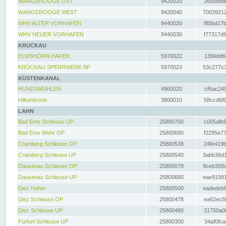
WANGEROOGE OST
9420020
26656fda
WANGEROOGE WEST
9420040
70039212
WHV ALTER VORHAFEN
9440020
f85bd17b
WHV NEUER VORHAFEN
9440030
f77317d9
KRÜCKAU
ELMSHORN HAFEN
5970022
136febf6
KRÜCKAU-SPERRWERK BP
5970023
53c277c3
KÜSTENKANAL
HUNDSMÜHLEN
4960020
cf6ac249
Hilkenbrook
3800010
58ccd6f0
LAHN
Bad Ems Schleuse UP
25800700
c005afb9
Bad Ems Wehr OP
25800690
f2295e77
Cramberg Schleuse OP
25800538
24fe419b
Cramberg Schleuse UP
25800540
3abb36d1
Dausenau Schleuse OP
25800678
9ceb358c
Dausenau Schleuse UP
25800680
eae91991
Diez Hafen
25800500
eadedeb6
Diez Schleuse OP
25800478
ea62ec5f
Diez Schleuse UP
25800480
31750a0f
Fürfurt Schleuse UP
25800300
34af0fca