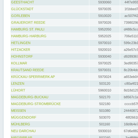
GEESTHACHT
5930060
44f7e955
GLÜCKSTADT
5970035
1f1bbed7
GORLEBEN
5910020
ac507f42
GRAUERORT REEDE
5970026
7398029b
HAMBURG ST. PAULI
5952050
d488c5cc
HAMBURG-HARBURG
5952025
706e5110
HETLINGEN
5970010
599c23b1
HITZACKER
5920010
a26e57c9
HOHNSTORF
5930040
d9289367
KOLLMAR
5970025
3ed90357
KRAUTSAND REEDE
5970031
8c20b4dc
KRÜCKAU-SPERRWERK AP
5970024
a653eb04
LENZEN
503120
c80a4f21
LÜHORT
5960010
8d18d129
MAGDEBURG-BUCKAU
502170
b8567c1e
MAGDEBURG-STROMBRÜCKE
502180
ccccb57f
MEISSEN
501080
24440872
MÜGGENDORF
503070
48f2661f
MÜHLBERG
501160
16b9b4e7
NEU DARCHAU
5930010
67d6e882
NIEGRIPP AP
502240
3adf88fd