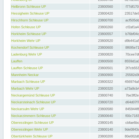
Heilbronn Schleuse UP
23800560
f77df170
Hessigheim Schleuse UP
23800420
23517de9
Hirschhorn Schleuse UP
23800700
acf505dd
Hofen Schleuse UP
23800260
cf2af1a4
Horkheim Schleuse UP
23800557
b76bf04c
Horkheim Wehr UP
23800520
d9b441a5
Kochendorf Schleuse UP
23800600
8f695e71
Ladenburg Wehr UP
23800820
70cee7df
Lauffen
23800500
8559d1a0
Lauffen Schleuse UP
23800501
2f7cb553
Mannheim Neckar
23800900
25582d3f
Marbach Schleuse UP
23800322
456974a8
Marbach Wehr UP
23800320
a73a9cb4
Neckargemünd Schleuse UP
23800740
7be3ff2e
Neckarsteinach Schleuse UP
23800720
d64d07f7
Neckarsulm Wehr UP
23800580
845944f8
Neckarzimmern Schleuse UP
23800640
f00c7183
Oberesslingen Schleuse UP
23800145
cbfae6bc
Oberesslingen Wehr UP
23800140
9de0843a
Obertürkheim Schleuse UP
23800200
80e002d8