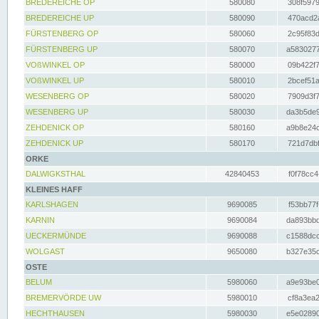
BREDEREICHE OP
580080
308f5979
BREDEREICHE UP
580090
470acd2a
FÜRSTENBERG OP
580060
2c95f83d
FÜRSTENBERG UP
580070
a5830277
VOßWINKEL OP
580000
09b422f7
VOßWINKEL UP
580010
2bcef51a
WESENBERG OP
580020
7909d3f7
WESENBERG UP
580030
da3b5de9
ZEHDENICK OP
580160
a9b8e24c
ZEHDENICK UP
580170
721d7dbf
ORKE
DALWIGKSTHAL
42840453
f0f78cc4
KLEINES HAFF
KARLSHAGEN
9690085
f53bb77f
KARNIN
9690084
da893bbd
UECKERMÜNDE
9690088
c1588dcc
WOLGAST
9650080
b327e35c
OSTE
BELUM
5980060
a9e93be0
BREMERVÖRDE UW
5980010
cf8a3ea2
HECHTHAUSEN
5980030
e5e02890