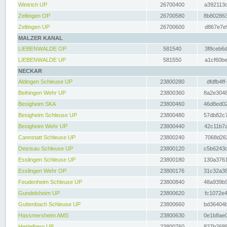
Wintrich UP
26700400
a392113c
Zeltingen OP
26700580
8b802863
Zeltingen UP
26700600
d867e7e9
MALZER KANAL
LIEBENWALDE OP
581540
3f8ceb6d
LIEBENWALDE UP
581550
a1cf60be
NECKAR
Aldingen Schleuse UP
23800280
dfdfb4ff
Beihingen Wehr UP
23800360
8a2e3048
Besigheim SKA
23800460
46d8ed02
Besigheim Schleuse UP
23800480
57db82c7
Besigheim Wehr UP
23800440
42c11b7a
Cannstatt Schleuse UP
23800240
7068d262
Deizisau Schleuse UP
23800120
c5b6243d
Esslingen Schleuse UP
23800180
130a3761
Esslingen Wehr OP
23800176
31c32a38
Feudenheim Schleuse UP
23800840
48a939b9
Gundelsheim UP
23800620
fc1072e4
Guttenbach Schleuse UP
23800660
bd36404b
Hassmersheim AMS
23800630
0e1b8ae0
Heidelberg UP
23800760
827b2685