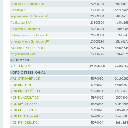
Pleidelsheim Schleuse UP
23800400
6e183f4b
Plochingen
23800100
be7ce40e
Poppenweiler Schleuse UP
23800300
f4854a4c
Rockenau SKA
23800690
4c00a166
Rockenau Schleuse UP
23800680
5ab4f00f
Schwabenheim Schleuse UP
23800800
ec9d3a4d
Untertürkheim Schleuse UP
23800220
a5ca02fb
Wieblingen Wehr UP neu
23800780
66d887a6
Ziegelhausen AMS
23800745
3944c1fd
NEUE MAAS
ROTTERDAM
123456786
a269e3be
NORD-OSTSEE-KANAL
AWK STROHBRÜCK
5970069
0e192297
NOK BREIHOLZ
5970075
4a904d59
NOK BRUNSBÜTTEL
5970091
85fc0dac
NOK DÜKERSWISCH
5970085
3954300d
NOK KIEL AUSSEN
5650068
6dc44585
NOK KIEL BINNEN
5979020
8af24d6a
NOK KÖNIGSFÖRDE
5970067
d0ec2790
NOK RENDSBURG
5970074
8c8afb56