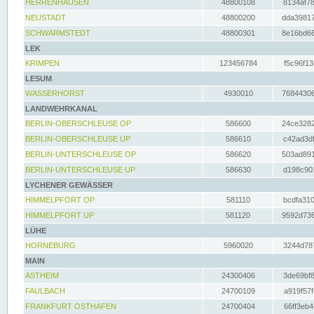
HERRENHAUSEN
48800108
8134af78
NEUSTADT
48800200
dda39817
SCHWARMSTEDT
48800301
8e16bd66
LEK
KRIMPEN
123456784
f5c96f13
LESUM
WASSERHORST
4930010
76844306
LANDWEHRKANAL
BERLIN-OBERSCHLEUSE OP
586600
24ce3282
BERLIN-OBERSCHLEUSE UP
586610
c42ad3df
BERLIN-UNTERSCHLEUSE OP
586620
503ad891
BERLIN-UNTERSCHLEUSE UP
586630
d198c901
LYCHENER GEWÄSSER
HIMMELPFORT OP
581110
bcdfa310
HIMMELPFORT UP
581120
9592d736
LÜHE
HORNEBURG
5960020
3244d787
MAIN
ASTHEIM
24300406
3de69bf8
FAULBACH
24700109
a919f57f
FRANKFURT OSTHAFEN
24700404
66ff3eb4