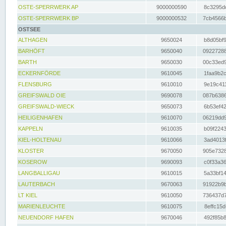
OSTE-SPERRWERK AP
9000000590
8c3295dc
OSTE-SPERRWERK BP
9000000532
7cb4566b
OSTSEE
ALTHAGEN
9650024
b8d05bf9
BARHÖFT
9650040
09227288
BARTH
9650030
00c33ed9
ECKERNFÖRDE
9610045
1faa9b2c
FLENSBURG
9610010
9e19c411
GREIFSWALD OIE
9690078
087b6386
GREIFSWALD-WIECK
9650073
6b53ef42
HEILIGENHAFEN
9610070
06219dd9
KAPPELN
9610035
b09f2243
KIEL-HOLTENAU
9610066
3ad4013f
KLOSTER
9670050
905e7328
KOSEROW
9690093
c0f33a36
LANGBALLIGAU
9610015
5a33bf14
LAUTERBACH
9670063
91922b9b
LT KIEL
9610050
736437d7
MARIENLEUCHTE
9610075
8effc15d
NEUENDORF HAFEN
9670046
492f85b8