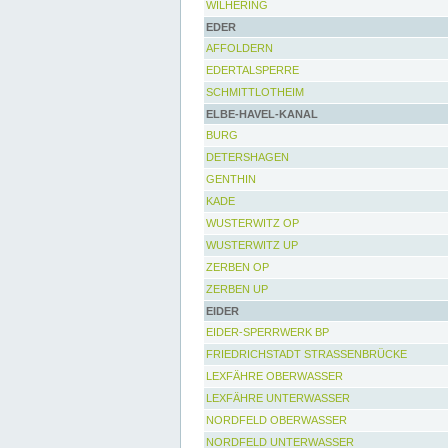
WILHERING
EDER
AFFOLDERN
EDERTALSPERRE
SCHMITTLOTHEIM
ELBE-HAVEL-KANAL
BURG
DETERSHAGEN
GENTHIN
KADE
WUSTERWITZ OP
WUSTERWITZ UP
ZERBEN OP
ZERBEN UP
EIDER
EIDER-SPERRWERK BP
FRIEDRICHSTADT STRASSENBRÜCKE
LEXFÄHRE OBERWASSER
LEXFÄHRE UNTERWASSER
NORDFELD OBERWASSER
NORDFELD UNTERWASSER