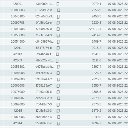
420091
f3bf0b0b-e...
2079.1
07.08.2026 22
10088003
616dd98e-8...
2256.9
07.08.2026 22
10046105
824a046b-9...
2458.3
07.08.2026 22
10090708
0fd56e0a-e...
2230.3
07.08.2026 22
10090408
560cf185-0...
2230.724
07.08.2026 22
10053009
296fc6d4-3...
2414.8
07.08.2026 22
10054500
c9409937-b...
2409.7
07.08.2026 22
42011
56178f74-b...
2015.2
07.08.2026 22
42013
ff44be4a-f...
1941.5
07.08.2026 22
42009
6b002fef-8...
2111.0
07.08.2026 22
10056302
e476bcad-b...
2397.4
07.08.2026 22
10091008
9f12c405-3...
2226.7
07.08.2026 22
10092000
33ceb441-2...
2225.2
07.08.2026 22
10068006
f768173a-7...
2350.7
07.08.2026 22
10078000
7fe63a95-8...
2305.5
07.08.2026 22
10061007
eebd633a-3...
2379.3
07.08.2026 22
10062000
7644f1d7-3...
2376.5
07.08.2026 22
42015
f7b5c3d3-3...
1879.2
07.08.2026 22
10089006
e6d68ab7-5...
2249.5
07.08.2026 22
42014
35846b8b-e...
1894.7
07.08.2026 22