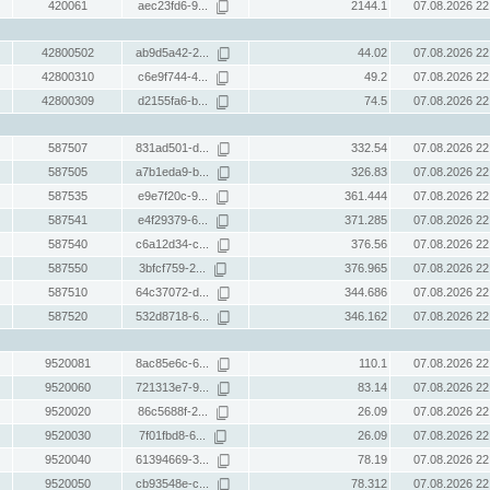
420061
aec23fd6-9...
2144.1
07.08.2026 22
42800502
ab9d5a42-2...
44.02
07.08.2026 22
42800310
c6e9f744-4...
49.2
07.08.2026 22
42800309
d2155fa6-b...
74.5
07.08.2026 22
587507
831ad501-d...
332.54
07.08.2026 22
587505
a7b1eda9-b...
326.83
07.08.2026 22
587535
e9e7f20c-9...
361.444
07.08.2026 22
587541
e4f29379-6...
371.285
07.08.2026 22
587540
c6a12d34-c...
376.56
07.08.2026 22
587550
3bfcf759-2...
376.965
07.08.2026 22
587510
64c37072-d...
344.686
07.08.2026 22
587520
532d8718-6...
346.162
07.08.2026 22
9520081
8ac85e6c-6...
110.1
07.08.2026 22
9520060
721313e7-9...
83.14
07.08.2026 22
9520020
86c5688f-2...
26.09
07.08.2026 22
9520030
7f01fbd8-6...
26.09
07.08.2026 22
9520040
61394669-3...
78.19
07.08.2026 22
9520050
cb93548e-c...
78.312
07.08.2026 22