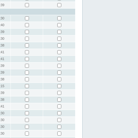
:39
:30
:40
:39
:30
:38
:41
:41
:39
:39
:38
:15
:39
:38
:41
:30
:30
:30
:30