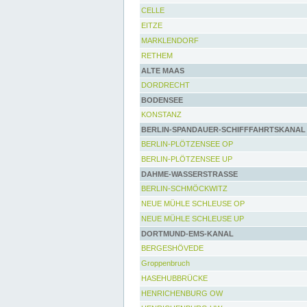
CELLE
EITZE
MARKLENDORF
RETHEM
ALTE MAAS
DORDRECHT
BODENSEE
KONSTANZ
BERLIN-SPANDAUER-SCHIFFFAHRTSKANAL
BERLIN-PLÖTZENSEE OP
BERLIN-PLÖTZENSEE UP
DAHME-WASSERSTRASSE
BERLIN-SCHMÖCKWITZ
NEUE MÜHLE SCHLEUSE OP
NEUE MÜHLE SCHLEUSE UP
DORTMUND-EMS-KANAL
BERGESHÖVEDE
Groppenbruch
HASEHUBBRÜCKE
HENRICHENBURG OW