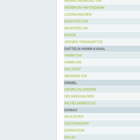
HENRICHENBURG UW
HERBRUM HAFENDAMM
LÜDINGHAUSEN
MÜNSTER OW
MÜNSTER UW
RHEDE
VERSEN TRENNSPITZE
DATTELN-HAMM-KANAL
HAMM OW
HAMM UW
WALTROP
WERRIES OW
DIEMEL
DIEMELTALSPERRE
HELMINGHAUSEN
WILHELMSBRÜCKE
DONAU
ACHLEITEN
DEGGENDORF
DÜRNSTEIN
ERLAU