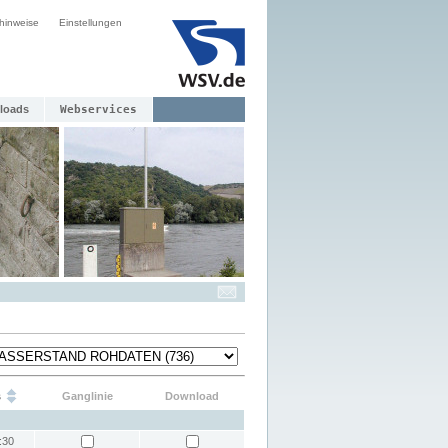
hinweise
Einstellungen
loads
Webservices
s
Ganglinie
Download
:30