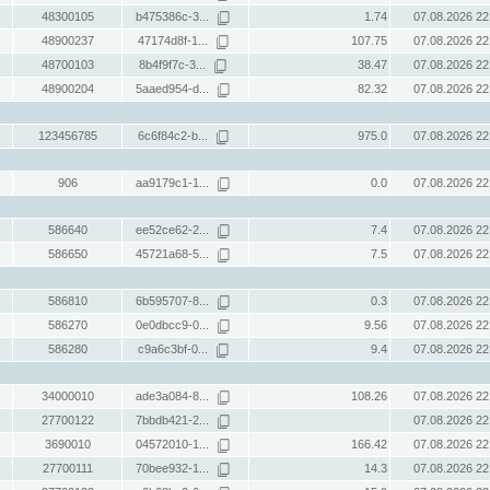
48300105
b475386c-3...
1.74
07.08.2026 22
48900237
47174d8f-1...
107.75
07.08.2026 22
48700103
8b4f9f7c-3...
38.47
07.08.2026 22
48900204
5aaed954-d...
82.32
07.08.2026 22
123456785
6c6f84c2-b...
975.0
07.08.2026 22
906
aa9179c1-1...
0.0
07.08.2026 22
586640
ee52ce62-2...
7.4
07.08.2026 22
586650
45721a68-5...
7.5
07.08.2026 22
586810
6b595707-8...
0.3
07.08.2026 22
586270
0e0dbcc9-0...
9.56
07.08.2026 22
586280
c9a6c3bf-0...
9.4
07.08.2026 22
34000010
ade3a084-8...
108.26
07.08.2026 22
27700122
7bbdb421-2...
07.08.2026 22
3690010
04572010-1...
166.42
07.08.2026 22
27700111
70bee932-1...
14.3
07.08.2026 22