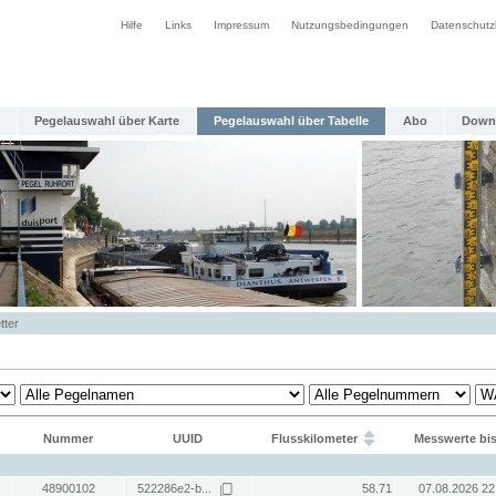
Hilfe
Links
Impressum
Nutzungsbedingungen
Datenschutz
Pegelauswahl über Karte
Pegelauswahl über Tabelle
Abo
Down
tter
Nummer
UUID
Flusskilometer
Messwerte bi
48900102
522286e2-b...
58.71
07.08.2026 22