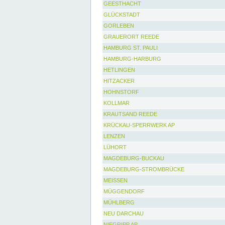
GEESTHACHT
GLÜCKSTADT
GORLEBEN
GRAUERORT REEDE
HAMBURG ST. PAULI
HAMBURG-HARBURG
HETLINGEN
HITZACKER
HOHNSTORF
KOLLMAR
KRAUTSAND REEDE
KRÜCKAU-SPERRWERK AP
LENZEN
LÜHORT
MAGDEBURG-BUCKAU
MAGDEBURG-STROMBRÜCKE
MEISSEN
MÜGGENDORF
MÜHLBERG
NEU DARCHAU
NIEGRIPP AP