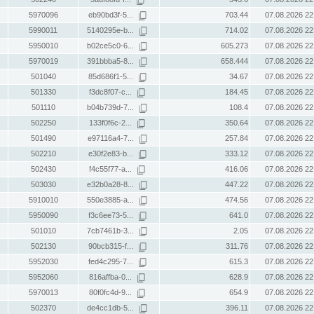
5970096
eb90bd3f-5...
703.44
07.08.2026 22
5990011
5140295e-b...
714.02
07.08.2026 22
5950010
b02ce5c0-6...
605.273
07.08.2026 22
5970019
391bbba5-8...
658.444
07.08.2026 22
501040
85d686f1-5...
34.67
07.08.2026 22
501330
f3dc8f07-c...
184.45
07.08.2026 22
501110
b04b739d-7...
108.4
07.08.2026 22
502250
133f0f6c-2...
350.64
07.08.2026 22
501490
e97116a4-7...
257.84
07.08.2026 22
502210
e30f2e83-b...
333.12
07.08.2026 22
502430
f4c55f77-a...
416.06
07.08.2026 22
503030
e32b0a28-8...
447.22
07.08.2026 22
5910010
550e3885-a...
474.56
07.08.2026 22
5950090
f3c6ee73-5...
641.0
07.08.2026 22
501010
7cb7461b-3...
2.05
07.08.2026 22
502130
90bcb315-f...
311.76
07.08.2026 22
5952030
fed4c295-7...
615.3
07.08.2026 22
5952060
816affba-0...
628.9
07.08.2026 22
5970013
80f0fc4d-9...
654.9
07.08.2026 22
502370
de4cc1db-5...
396.11
07.08.2026 22