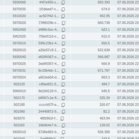
5930060
44f7e955-c...
583.393
07.08.2026 22
5970035
1f1bbed7-c...
674.0
07.08.2026 22
5910020
ac507f42-1...
492.95
07.08.2026 22
5970026
7398029b-c...
660.738
07.08.2026 22
5952050
d488c5cc-4...
623.1
07.08.2026 22
5952025
706e5110-c...
615.0
07.08.2026 22
5970010
599c23b1-4...
650.5
07.08.2026 22
5920010
a26e57c9-1...
522.639
07.08.2026 22
5930040
d9289367-c...
568.987
07.08.2026 22
5970025
3ed90357-4...
666.9
07.08.2026 22
5970031
8c20b4dc-1...
671.787
07.08.2026 22
5970024
a653eb04-d...
663.3
07.08.2026 22
503120
c80a4f21-5...
484.7
07.08.2026 22
5960010
8d18d129-0...
645.5
07.08.2026 22
502170
b8567c1e-8...
325.39
07.08.2026 22
502180
ccccb57f-a...
326.67
07.08.2026 22
501080
24440872-5...
82.2
07.08.2026 22
503070
48f2661f-f...
463.94
07.08.2026 22
501160
16b9b4e7-b...
128.02
07.08.2026 19
5930010
67d6e882-b...
536.385
07.08.2026 22
502240
3adf88fd-f...
343.6
07.08.2026 22