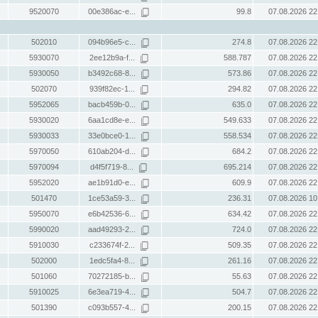
9520070
00e386ac-e...
99.8
07.08.2026 22
502010
094b96e5-c...
274.8
07.08.2026 22
5930070
2ee12b9a-f...
588.787
07.08.2026 22
5930050
b3492c68-8...
573.86
07.08.2026 22
502070
939f82ec-1...
294.82
07.08.2026 22
5952065
bacb459b-0...
635.0
07.08.2026 22
5930020
6aa1cd8e-e...
549.633
07.08.2026 22
5930033
33e0bce0-1...
558.534
07.08.2026 22
5970050
610ab204-d...
684.2
07.08.2026 22
5970094
d4f5f719-8...
695.214
07.08.2026 22
5952020
ae1b91d0-e...
609.9
07.08.2026 22
501470
1ce53a59-3...
236.31
07.08.2026 10
5950070
e6b42536-6...
634.42
07.08.2026 22
5990020
aad49293-2...
724.0
07.08.2026 22
5910030
c233674f-2...
509.35
07.08.2026 22
502000
1edc5fa4-8...
261.16
07.08.2026 22
501060
70272185-b...
55.63
07.08.2026 22
5910025
6e3ea719-4...
504.7
07.08.2026 22
501390
c093b557-4...
200.15
07.08.2026 22