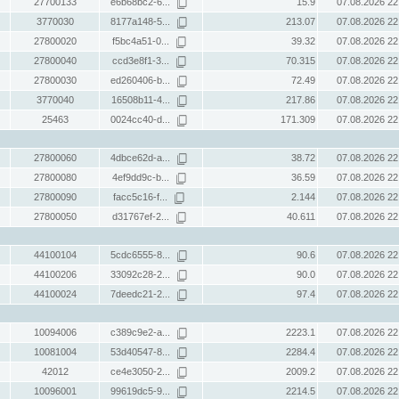
27700133
e6b68bc2-6...
15.9
07.08.2026 22
3770030
8177a148-5...
213.07
07.08.2026 22
27800020
f5bc4a51-0...
39.32
07.08.2026 22
27800040
ccd3e8f1-3...
70.315
07.08.2026 22
27800030
ed260406-b...
72.49
07.08.2026 22
3770040
16508b11-4...
217.86
07.08.2026 22
25463
0024cc40-d...
171.309
07.08.2026 22
27800060
4dbce62d-a...
38.72
07.08.2026 22
27800080
4ef9dd9c-b...
36.59
07.08.2026 22
27800090
facc5c16-f...
2.144
07.08.2026 22
27800050
d31767ef-2...
40.611
07.08.2026 22
44100104
5cdc6555-8...
90.6
07.08.2026 22
44100206
33092c28-2...
90.0
07.08.2026 22
44100024
7deedc21-2...
97.4
07.08.2026 22
10094006
c389c9e2-a...
2223.1
07.08.2026 22
10081004
53d40547-8...
2284.4
07.08.2026 22
42012
ce4e3050-2...
2009.2
07.08.2026 22
10096001
99619dc5-9...
2214.5
07.08.2026 22