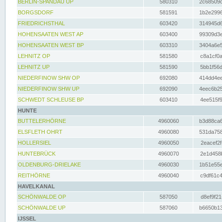
BERLIN-SPANDAU UP
580310
2c68509c
BORGSDORF
581591
1b2e2996
FRIEDRICHSTHAL
603420
314945d6
HOHENSAATEN WEST AP
603400
99309d3e
HOHENSAATEN WEST BP
603310
3404a6e5
LEHNITZ OP
581580
c8a1cf0a
LEHNITZ UP
581590
5bb1f56d
NIEDERFINOW SHW OP
692080
414dd4ee
NIEDERFINOW SHW UP
692090
4eec6b25
SCHWEDT SCHLEUSE BP
603410
4ee515f9
HUNTE
BUTTELERHÖRNE
4960060
b3d88ca6
ELSFLETH OHRT
4960080
531da758
HOLLERSIEL
4960050
2eacef2f
HUNTEBRÜCK
4960070
2e1d458b
OLDENBURG-DRIELAKE
4960030
1b51e55e
REITHÖRNE
4960040
c9df61c4
HAVELKANAL
SCHÖNWALDE OP
587050
d8ef9f21
SCHÖNWALDE UP
587060
b6650b13
IJSSEL