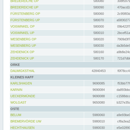
BREDEREICHE OP
580080
308f5979
BREDEREICHE UP
580090
470acd2a
FÜRSTENBERG OP
580060
2c95f83d
FÜRSTENBERG UP
580070
a5830277
VOßWINKEL OP
580000
09b422f7
VOßWINKEL UP
580010
2bcef51a
WESENBERG OP
580020
7909d3f7
WESENBERG UP
580030
da3b5de9
ZEHDENICK OP
580160
a9b8e24c
ZEHDENICK UP
580170
721d7dbf
ORKE
DALWIGKSTHAL
42840453
f0f78cc4
KLEINES HAFF
KARLSHAGEN
9690085
f53bb77f
KARNIN
9690084
da893bbd
UECKERMÜNDE
9690088
c1588dcc
WOLGAST
9650080
b327e35c
OSTE
BELUM
5980060
a9e93be0
BREMERVÖRDE UW
5980010
cf8a3ea2
HECHTHAUSEN
5980030
e5e02890