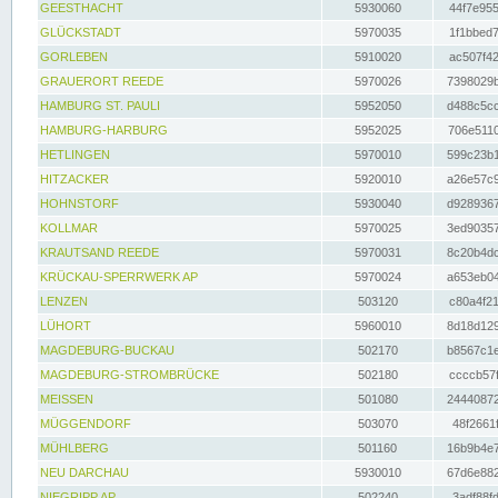
GEESTHACHT
5930060
44f7e955
GLÜCKSTADT
5970035
1f1bbed7
GORLEBEN
5910020
ac507f42
GRAUERORT REEDE
5970026
7398029b
HAMBURG ST. PAULI
5952050
d488c5cc
HAMBURG-HARBURG
5952025
706e5110
HETLINGEN
5970010
599c23b1
HITZACKER
5920010
a26e57c9
HOHNSTORF
5930040
d9289367
KOLLMAR
5970025
3ed90357
KRAUTSAND REEDE
5970031
8c20b4dc
KRÜCKAU-SPERRWERK AP
5970024
a653eb04
LENZEN
503120
c80a4f21
LÜHORT
5960010
8d18d129
MAGDEBURG-BUCKAU
502170
b8567c1e
MAGDEBURG-STROMBRÜCKE
502180
ccccb57f
MEISSEN
501080
24440872
MÜGGENDORF
503070
48f2661f
MÜHLBERG
501160
16b9b4e7
NEU DARCHAU
5930010
67d6e882
NIEGRIPP AP
502240
3adf88fd