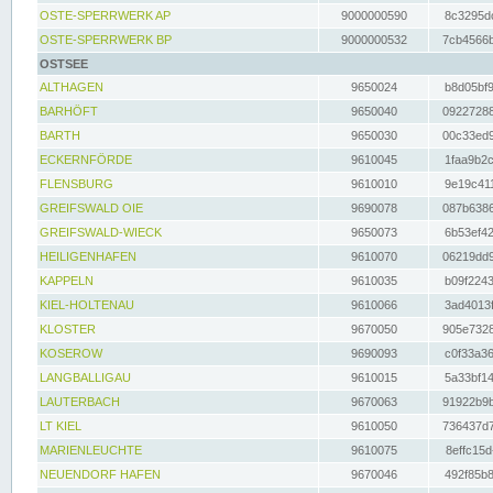
OSTE-SPERRWERK AP
9000000590
8c3295dc
OSTE-SPERRWERK BP
9000000532
7cb4566b
OSTSEE
ALTHAGEN
9650024
b8d05bf9
BARHÖFT
9650040
09227288
BARTH
9650030
00c33ed9
ECKERNFÖRDE
9610045
1faa9b2c
FLENSBURG
9610010
9e19c411
GREIFSWALD OIE
9690078
087b6386
GREIFSWALD-WIECK
9650073
6b53ef42
HEILIGENHAFEN
9610070
06219dd9
KAPPELN
9610035
b09f2243
KIEL-HOLTENAU
9610066
3ad4013f
KLOSTER
9670050
905e7328
KOSEROW
9690093
c0f33a36
LANGBALLIGAU
9610015
5a33bf14
LAUTERBACH
9670063
91922b9b
LT KIEL
9610050
736437d7
MARIENLEUCHTE
9610075
8effc15d
NEUENDORF HAFEN
9670046
492f85b8