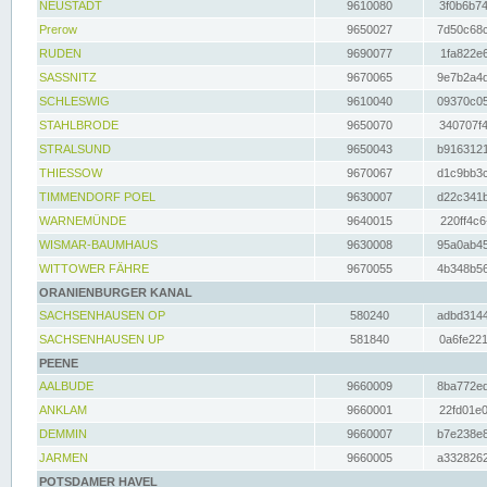
NEUSTADT
9610080
3f0b6b74
Prerow
9650027
7d50c68c
RUDEN
9690077
1fa822e6
SASSNITZ
9670065
9e7b2a4d
SCHLESWIG
9610040
09370c05
STAHLBRODE
9650070
340707f4
STRALSUND
9650043
b9163121
THIESSOW
9670067
d1c9bb3c
TIMMENDORF POEL
9630007
d22c341b
WARNEMÜNDE
9640015
220ff4c6
WISMAR-BAUMHAUS
9630008
95a0ab45
WITTOWER FÄHRE
9670055
4b348b56
ORANIENBURGER KANAL
SACHSENHAUSEN OP
580240
adbd3144
SACHSENHAUSEN UP
581840
0a6fe221
PEENE
AALBUDE
9660009
8ba772ed
ANKLAM
9660001
22fd01e0
DEMMIN
9660007
b7e238e8
JARMEN
9660005
a3328262
POTSDAMER HAVEL