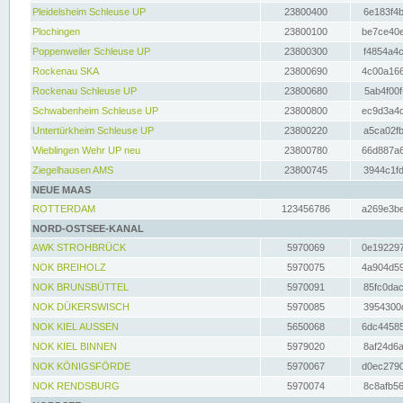
Pleidelsheim Schleuse UP
23800400
6e183f4b
Plochingen
23800100
be7ce40e
Poppenweiler Schleuse UP
23800300
f4854a4c
Rockenau SKA
23800690
4c00a166
Rockenau Schleuse UP
23800680
5ab4f00f
Schwabenheim Schleuse UP
23800800
ec9d3a4d
Untertürkheim Schleuse UP
23800220
a5ca02fb
Wieblingen Wehr UP neu
23800780
66d887a6
Ziegelhausen AMS
23800745
3944c1fd
NEUE MAAS
ROTTERDAM
123456786
a269e3be
NORD-OSTSEE-KANAL
AWK STROHBRÜCK
5970069
0e192297
NOK BREIHOLZ
5970075
4a904d59
NOK BRUNSBÜTTEL
5970091
85fc0dac
NOK DÜKERSWISCH
5970085
3954300d
NOK KIEL AUSSEN
5650068
6dc44585
NOK KIEL BINNEN
5979020
8af24d6a
NOK KÖNIGSFÖRDE
5970067
d0ec2790
NOK RENDSBURG
5970074
8c8afb56