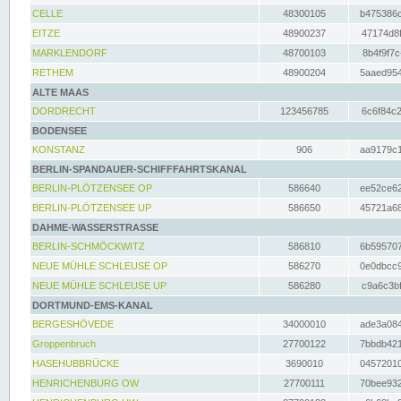
CELLE
48300105
b475386c
EITZE
48900237
47174d8f
MARKLENDORF
48700103
8b4f9f7c
RETHEM
48900204
5aaed954
ALTE MAAS
DORDRECHT
123456785
6c6f84c2
BODENSEE
KONSTANZ
906
aa9179c1
BERLIN-SPANDAUER-SCHIFFFAHRTSKANAL
BERLIN-PLÖTZENSEE OP
586640
ee52ce62
BERLIN-PLÖTZENSEE UP
586650
45721a68
DAHME-WASSERSTRASSE
BERLIN-SCHMÖCKWITZ
586810
6b595707
NEUE MÜHLE SCHLEUSE OP
586270
0e0dbcc9
NEUE MÜHLE SCHLEUSE UP
586280
c9a6c3bf
DORTMUND-EMS-KANAL
BERGESHÖVEDE
34000010
ade3a084
Groppenbruch
27700122
7bbdb421
HASEHUBBRÜCKE
3690010
04572010
HENRICHENBURG OW
27700111
70bee932