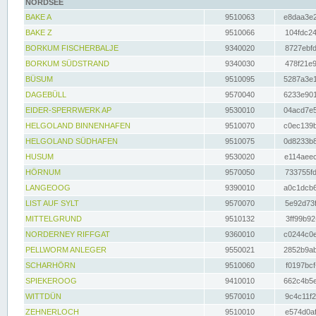
NORDSEE
BAKE A
9510063
e8daa3e2
BAKE Z
9510066
104fdc24
BORKUM FISCHERBALJE
9340020
8727ebfd
BORKUM SÜDSTRAND
9340030
478f21e9
BÜSUM
9510095
5287a3e1
DAGEBÜLL
9570040
6233e901
EIDER-SPERRWERK AP
9530010
04acd7e5
HELGOLAND BINNENHAFEN
9510070
c0ec139b
HELGOLAND SÜDHAFEN
9510075
0d8233b8
HUSUM
9530020
e114aeec
HÖRNUM
9570050
733755fd
LANGEOOG
9390010
a0c1dcb6
LIST AUF SYLT
9570070
5e92d73f
MITTELGRUND
9510132
3ff99b92
NORDERNEY RIFFGAT
9360010
c0244c0e
PELLWORM ANLEGER
9550021
2852b9ab
SCHARHÖRN
9510060
f0197bcf
SPIEKEROOG
9410010
662c4b5e
WITTDÜN
9570010
9c4c11f2
ZEHNERLOCH
9510010
e574d0af