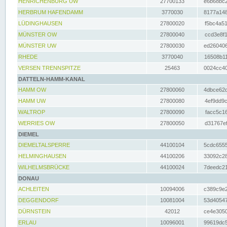
HENRICHENBURG UW
27700133
e6b68bc2
HERBRUM HAFENDAMM
3770030
8177a148
LÜDINGHAUSEN
27800020
f5bc4a51
MÜNSTER OW
27800040
ccd3e8f1
MÜNSTER UW
27800030
ed260406
RHEDE
3770040
16508b11
VERSEN TRENNSPITZE
25463
0024cc40
DATTELN-HAMM-KANAL
HAMM OW
27800060
4dbce62d
HAMM UW
27800080
4ef9dd9c
WALTROP
27800090
facc5c16
WERRIES OW
27800050
d31767ef
DIEMEL
DIEMELTALSPERRE
44100104
5cdc6555
HELMINGHAUSEN
44100206
33092c28
WILHELMSBRÜCKE
44100024
7deedc21
DONAU
ACHLEITEN
10094006
c389c9e2
DEGGENDORF
10081004
53d40547
DÜRNSTEIN
42012
ce4e3050
ERLAU
10096001
99619dc5