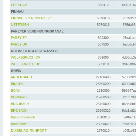
POTSDAM
580412
5e10e1e7
PINNAU
PINNAU-SPERRWERK BP
5970018
26259e8f
UETERSEN
5970016
575da86f
PAREYER VERBINDUNGSKANAL
PAREY EP
502300
25ca1bef
PAREY UP
587530
bafddcbf
RHEINSBERGER GEWÄSSER
WOLFSBRUCH OP
589000
4d00c13e
WOLFSBRUCH UP
589010
3d43a8d7
RHEIN
ANDERNACH
27100400
5735892a
BINGEN
25300200
0309cd61
BONN
2710080
593647aa
BOPPARD
25700500
2ff6379d
BRAUBACH
25700600
d6dc44d1
BREISACH
23300320
9da1ad2b
Basel-Rheinhalle
2310010
94f6eff1
Bodenheim
23900620
f6be7857
DUISBURG-RUHRORT
2770010
c0f51e35