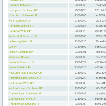
Heilbronn Schleuse UP
23800560
f77df170
Hessigheim Schleuse UP
23800420
23517de9
Hirschhorn Schleuse UP
23800700
acf505dd
Hofen Schleuse UP
23800260
cf2af1a4
Horkheim Schleuse UP
23800557
b76bf04c
Horkheim Wehr UP
23800520
d9b441a5
Kochendorf Schleuse UP
23800600
8f695e71
Ladenburg Wehr UP
23800820
70cee7df
Lauffen
23800500
8559d1a0
Lauffen Schleuse UP
23800501
2f7cb553
Mannheim Neckar
23800900
25582d3f
Marbach Schleuse UP
23800322
456974a8
Marbach Wehr UP
23800320
a73a9cb4
Neckargemünd Schleuse UP
23800740
7be3ff2e
Neckarsteinach Schleuse UP
23800720
d64d07f7
Neckarsulm Wehr UP
23800580
845944f8
Neckarzimmern Schleuse UP
23800640
f00c7183
Oberesslingen Schleuse UP
23800145
cbfae6bc
Oberesslingen Wehr UP
23800140
9de0843a
Obertürkheim Schleuse UP
23800200
80e002d8