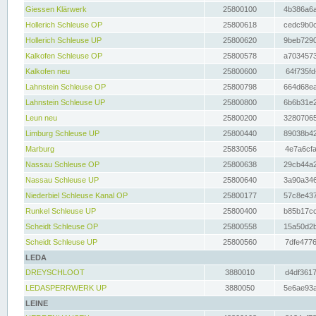
Giessen Klärwerk
25800100
4b386a6a
Hollerich Schleuse OP
25800618
cedc9b0c
Hollerich Schleuse UP
25800620
9beb7290
Kalkofen Schleuse OP
25800578
a7034573
Kalkofen neu
25800600
64f735fd
Lahnstein Schleuse OP
25800798
664d68ea
Lahnstein Schleuse UP
25800800
6b6b31e2
Leun neu
25800200
32807065
Limburg Schleuse UP
25800440
89038b42
Marburg
25830056
4e7a6cfa
Nassau Schleuse OP
25800638
29cb44a2
Nassau Schleuse UP
25800640
3a90a346
Niederbiel Schleuse Kanal OP
25800177
57c8e437
Runkel Schleuse UP
25800400
b85b17cc
Scheidt Schleuse OP
25800558
15a50d2b
Scheidt Schleuse UP
25800560
7dfe4776
LEDA
DREYSCHLOOT
3880010
d4df3617
LEDASPERRWERK UP
3880050
5e6ae93a
LEINE