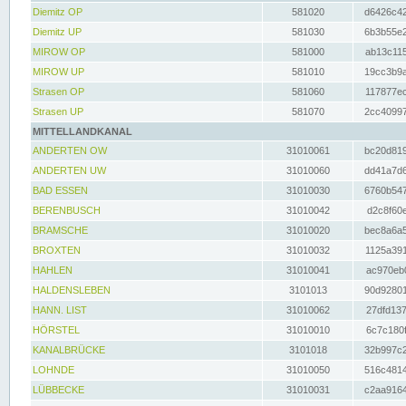
Diemitz OP
581020
d6426c42
Diemitz UP
581030
6b3b55e2
MIROW OP
581000
ab13c115
MIROW UP
581010
19cc3b9a
Strasen OP
581060
117877ec
Strasen UP
581070
2cc40997
MITTELLANDKANAL
ANDERTEN OW
31010061
bc20d819
ANDERTEN UW
31010060
dd41a7d6
BAD ESSEN
31010030
6760b547
BERENBUSCH
31010042
d2c8f60e
BRAMSCHE
31010020
bec8a6a5
BROXTEN
31010032
1125a391
HAHLEN
31010041
ac970eb0
HALDENSLEBEN
3101013
90d92801
HANN. LIST
31010062
27dfd137
HÖRSTEL
31010010
6c7c180f
KANALBRÜCKE
3101018
32b997c2
LOHNDE
31010050
516c4814
LÜBBECKE
31010031
c2aa9164