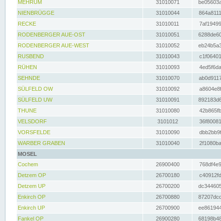
MEHRUM
31010071
be05603a
NIENBRÜGGE
31010044
864a8111
RECKE
31010011
7af19499
RODENBERGER AUE-OST
31010051
6288de60
RODENBERGER AUE-WEST
31010052
eb24b5a3
RUSBEND
31010043
c1f06401
RÜHEN
31010093
4ed5f6da
SEHNDE
31010070
ab0d9117
SÜLFELD OW
31010092
a8604e8f
SÜLFELD UW
31010091
892183d6
THUNE
31010080
42b865fb
VELSDORF
3101012
36f80081
VORSFELDE
31010090
dbb2bb9f
WARBER GRABEN
31010040
2f1080ba
MOSEL
Cochem
26900400
768df4e9
Detzem OP
26700180
c40912fd
Detzem UP
26700200
dc344605
Enkirch OP
26700880
87207dcd
Enkirch UP
26700900
ee861944
Fankel OP
26900280
68198b48