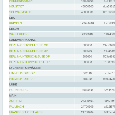
HERRENHAUSEN
48800108
8134af78
NEUSTADT
48800200
dda39817
SCHWARMSTEDT
48800301
8e16bd66
LEK
KRIMPEN
123456784
f5c96f13
LESUM
WASSERHORST
4930010
76844306
LANDWEHRKANAL
BERLIN-OBERSCHLEUSE OP
586600
24ce3282
BERLIN-OBERSCHLEUSE UP
586610
c42ad3df
BERLIN-UNTERSCHLEUSE OP
586620
503ad891
BERLIN-UNTERSCHLEUSE UP
586630
d198c901
LYCHENER GEWÄSSER
HIMMELPFORT OP
581110
bcdfa310
HIMMELPFORT UP
581120
9592d736
LÜHE
HORNEBURG
5960020
3244d787
MAIN
ASTHEIM
24300406
3de69bf8
FAULBACH
24700109
a919f57f
FRANKFURT OSTHAFEN
24700404
66ff3eb4