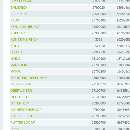
DÜSSELDORF
2750010
8f7e5f92
EMMERICH
2790020
9598e4cb
IFFEZHEIM
23500600
b02be240
KAUB
25700100
1d26e504
KEHL-KRONENHOF
23300900
23af9b02
KOBLENZ
25900700
4c7d796a
KONSTANZ-RHEIN
3329
e020e651
KÖLN
2730010
a6ee8177
LOBITH
2790050
efe13a3d
MAINZ
25100100
a37a9aa3
MANNHEIM
23700700
57090802
MAXAU
23700200
b6c6d5c8
NIERSTEIN-OPPENHEIM
23900600
d28e7ed1
Neuwied Stadt
27100370
dc407f1e
OBERWINTER
27100700
b45359df
OESTRICH
25100300
665be0fe
OTTENHEIM
23300800
787e5d63
PANNERDENSE KOP
2790060
3046493f
PHILIPPSBURG
23700500
88e972e1
PLITTERSDORF
23500700
6b774802
REES
2790010
2f025389