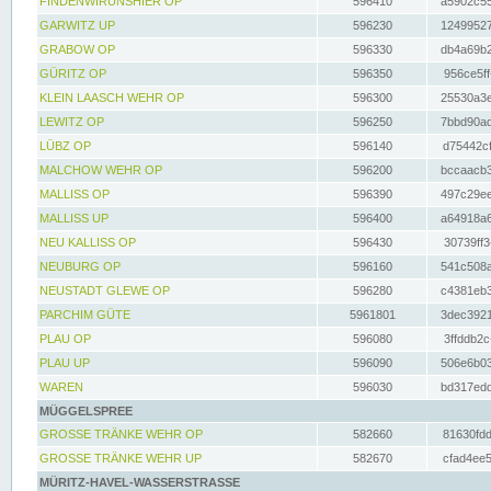
FINDENWIRUNSHIER OP
596410
a5902c55
GARWITZ UP
596230
12499527
GRABOW OP
596330
db4a69b2
GÜRITZ OP
596350
956ce5ff
KLEIN LAASCH WEHR OP
596300
25530a3e
LEWITZ OP
596250
7bbd90ad
LÜBZ OP
596140
d75442cf
MALCHOW WEHR OP
596200
bccaacb3
MALLISS OP
596390
497c29ee
MALLISS UP
596400
a64918a6
NEU KALLISS OP
596430
30739ff3
NEUBURG OP
596160
541c508a
NEUSTADT GLEWE OP
596280
c4381eb3
PARCHIM GÜTE
5961801
3dec3921
PLAU OP
596080
3ffddb2c
PLAU UP
596090
506e6b03
WAREN
596030
bd317edd
MÜGGELSPREE
GROSSE TRÄNKE WEHR OP
582660
81630fdd
GROSSE TRÄNKE WEHR UP
582670
cfad4ee5
MÜRITZ-HAVEL-WASSERSTRASSE