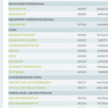
NEUHAUSER SPEISEKANAL
NEUHAUS OP
585850
963bdc26
NEUHAUS UP
585860
bf48cefd
NIEGRIPPER VERBINDUNGSKANAL
NIEGRIPP BP
587500
e506460f
ODER
EISENHÜTTENSTADT
603000
8675aa70
FRANKFURT1 (ODER)
603031
bffdf7f2
HOHENSAATEN-FINOW
603080
f7a639a4
KIENITZ
603050
6298a8f9
KIETZ
603040
16258271
RATZDORF
603140
ca3f535b
SCHWEDT-ODERBRÜCKE
603130
e28babaa
STÜTZKOW
603100
30bff0df
ORANIENBURGER HAVEL
OHV KM 3.014 (HOCHSPANNUNG)
580271
eea7e3dc
OHv km 1.467 (Blaues Wunder)
580272
8b51c505
OBERE HAVEL-WASSERSTRASSE
BISCHOFSWERDER OP
581520
16a780aa
BISCHOFSWERDER UP
581530
74134dc6