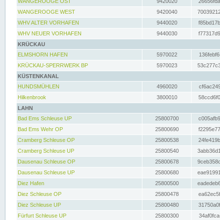
WANGEROOGE OST
9420020
26656fda
WANGEROOGE WEST
9420040
70039212
WHV ALTER VORHAFEN
9440020
f85bd17b
WHV NEUER VORHAFEN
9440030
f77317d9
KRÜCKAU
ELMSHORN HAFEN
5970022
136febf6
KRÜCKAU-SPERRWERK BP
5970023
53c277c3
KÜSTENKANAL
HUNDSMÜHLEN
4960020
cf6ac249
Hilkenbrook
3800010
58ccd6f0
LAHN
Bad Ems Schleuse UP
25800700
c005afb9
Bad Ems Wehr OP
25800690
f2295e77
Cramberg Schleuse OP
25800538
24fe419b
Cramberg Schleuse UP
25800540
3abb36d1
Dausenau Schleuse OP
25800678
9ceb358c
Dausenau Schleuse UP
25800680
eae91991
Diez Hafen
25800500
eadedeb6
Diez Schleuse OP
25800478
ea62ec5f
Diez Schleuse UP
25800480
31750a0f
Fürfurt Schleuse UP
25800300
34af0fca