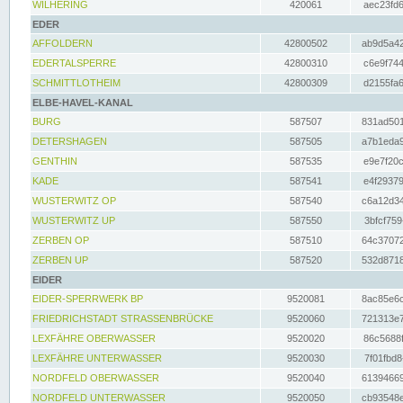
WILHERING
420061
aec23fd6
EDER
AFFOLDERN
42800502
ab9d5a42
EDERTALSPERRE
42800310
c6e9f744
SCHMITTLOTHEIM
42800309
d2155fa6
ELBE-HAVEL-KANAL
BURG
587507
831ad501
DETERSHAGEN
587505
a7b1eda9
GENTHIN
587535
e9e7f20c
KADE
587541
e4f29379
WUSTERWITZ OP
587540
c6a12d34
WUSTERWITZ UP
587550
3bfcf759
ZERBEN OP
587510
64c37072
ZERBEN UP
587520
532d8718
EIDER
EIDER-SPERRWERK BP
9520081
8ac85e6c
FRIEDRICHSTADT STRASSENBRÜCKE
9520060
721313e7
LEXFÄHRE OBERWASSER
9520020
86c5688f
LEXFÄHRE UNTERWASSER
9520030
7f01fbd8
NORDFELD OBERWASSER
9520040
61394669
NORDFELD UNTERWASSER
9520050
cb93548e