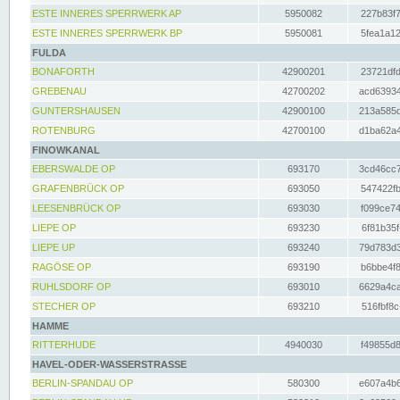
ESTE INNERES SPERRWERK AP
5950082
227b83f7
ESTE INNERES SPERRWERK BP
5950081
5fea1a12
FULDA
BONAFORTH
42900201
23721dfd
GREBENAU
42700202
acd63934
GUNTERSHAUSEN
42900100
213a585d
ROTENBURG
42700100
d1ba62a4
FINOWKANAL
EBERSWALDE OP
693170
3cd46cc7
GRAFENBRÜCK OP
693050
547422fb
LEESENBRÜCK OP
693030
f099ce74
LIEPE OP
693230
6f81b35f
LIEPE UP
693240
79d783d3
RAGÖSE OP
693190
b6bbe4f8
RUHLSDORF OP
693010
6629a4ca
STECHER OP
693210
516fbf8c
HAMME
RITTERHUDE
4940030
f49855d8
HAVEL-ODER-WASSERSTRASSE
BERLIN-SPANDAU OP
580300
e607a4b6