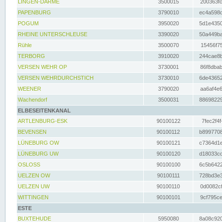
LINGEN-DARME
3500015
200363fc
PAPENBURG
3790010
ec4a598d
POGUM
3950020
5d1e4350
RHEINE UNTERSCHLEUSE
3390020
50a449ba
Rühle
3500070
15456f75
TERBORG
3910020
244cae8b
VERSEN WEHR OP
3730001
86f8dbab
VERSEN WEHRDURCHSTICH
3730010
6de43652
WEENER
3790020
aa6af4e6
Wachendorf
3500031
88698229
ELBESEITENKANAL
ARTLENBURG-ESK
90100122
7fec2f4f
BEVENSEN
90100112
b8997708
LÜNEBURG OW
90100121
c7364d1e
LÜNEBURG UW
90100120
d18033cd
OSLOSS
90100100
6c5b6422
UELZEN OW
90100111
728bd3e3
UELZEN UW
90100110
0d0082cf
WITTINGEN
90100101
9cf795ce
ESTE
BUXTEHUDE
5950080
8a08c920