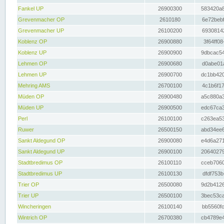
Fankel UP
26900300
583420a8
Grevenmacher OP
2610180
6e72bebf
Grevenmacher UP
26100200
69308142
Koblenz OP
26900880
3f64ff08
Koblenz UP
26900900
9dbcac54
Lehmen OP
26900680
d0abe01a
Lehmen UP
26900700
dc1bb420
Mehring AMS
26700100
4c1b6f17
Müden OP
26900480
a5c880a3
Müden UP
26900500
edc67ca3
Perl
26100100
c263ea53
Ruwer
26500150
abd34ee6
Sankt Aldegund OP
26900080
e4d6a271
Sankt Aldegund UP
26900100
20640279
Stadtbredimus OP
26100110
cceb7060
Stadtbredimus UP
26100130
dfdf753b
Trier OP
26500080
9d2b4126
Trier UP
26500100
3bec53ca
Wincheringen
26100140
bb5560fc
Wintrich OP
26700380
cb4789e4