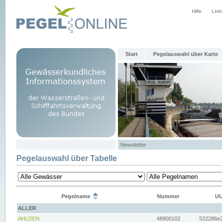
Hilfe
Link
Start
Pegelauswahl über Karte
Newsletter
Pegelauswahl über Tabelle
Pegelname
Nummer
UU
ALLER
AHLDEN
48900102
522286e2