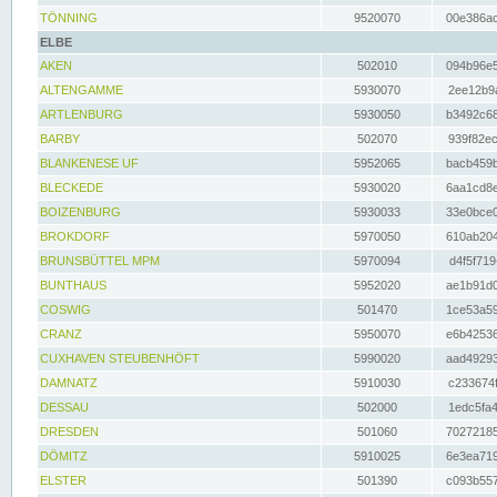
TÖNNING
9520070
00e386ac
ELBE
AKEN
502010
094b96e5
ALTENGAMME
5930070
2ee12b9a
ARTLENBURG
5930050
b3492c68
BARBY
502070
939f82ec
BLANKENESE UF
5952065
bacb459b
BLECKEDE
5930020
6aa1cd8e
BOIZENBURG
5930033
33e0bce0
BROKDORF
5970050
610ab204
BRUNSBÜTTEL MPM
5970094
d4f5f719
BUNTHAUS
5952020
ae1b91d0
COSWIG
501470
1ce53a59
CRANZ
5950070
e6b42536
CUXHAVEN STEUBENHÖFT
5990020
aad49293
DAMNATZ
5910030
c233674f
DESSAU
502000
1edc5fa4
DRESDEN
501060
70272185
DÖMITZ
5910025
6e3ea719
ELSTER
501390
c093b557