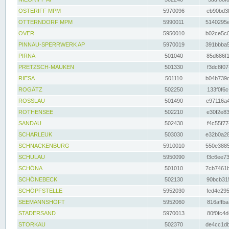
OSTERIFF MPM
5970096
eb90bd3f
OTTERNDORF MPM
5990011
5140295e
OVER
5950010
b02ce5c0
PINNAU-SPERRWERK AP
5970019
391bbba5
PIRNA
501040
85d686f1
PRETZSCH-MAUKEN
501330
f3dc8f07
RIESA
501110
b04b739d
ROGÄTZ
502250
133f0f6c
ROSSLAU
501490
e97116a4
ROTHENSEE
502210
e30f2e83
SANDAU
502430
f4c55f77
SCHARLEUK
503030
e32b0a28
SCHNACKENBURG
5910010
550e3885
SCHULAU
5950090
f3c6ee73
SCHÖNA
501010
7cb7461b
SCHÖNEBECK
502130
90bcb315
SCHÖPFSTELLE
5952030
fed4c295
SEEMANNSHÖFT
5952060
816affba
STADERSAND
5970013
80f0fc4d
STORKAU
502370
de4cc1db