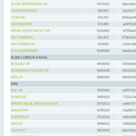
STÖR-SPERRWERK AP
5970041
d9acdbec
TANGERMÜNDE
502350
13e91b77
TORGAU
501261
83bbaedb
VOCKERODE
501480
ae93f2a5
WEHR GEESTHACHT UP
5930062
0f7f58a8
WITTENBERG
501420
070b1eb4
WITTENBERGE
503050
cbf3cd49
ZOLLENSPIEKER
5930090
3de8ea26
ELBE-LÜBECK-KANAL
BÜSSAU UP
9669040
bf7bb8e8
DONNERSCHLEUSE OP
9660049
45634232
MÖLLN
9660050
46644438
EMS
DALUM
3550040
ad357e52
DUKEGAT
3990020
7753c1fa
EMDEN NEUE SEESCHLEUSE
3970010
edfdf747
EMSHÖRN
9340010
c8af067c
FUESTRUP
3310010
3a8ed45f
KNOCK
3990010
438b565e
LEERORT
3910010
abb23dad