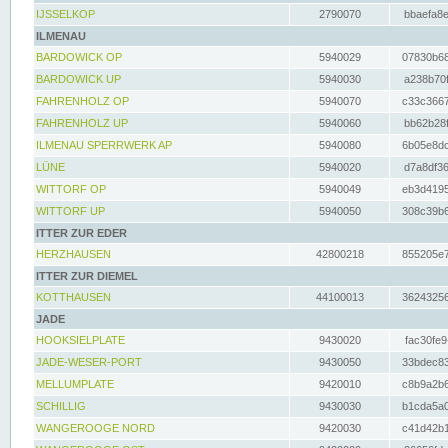
IJSSELKOP
2790070
bbaefa8e
ILMENAU
BARDOWICK OP
5940029
07830b68
BARDOWICK UP
5940030
a238b70f
FAHRENHOLZ OP
5940070
c33c3667
FAHRENHOLZ UP
5940060
bb62b28f
ILMENAU SPERRWERK AP
5940080
6b05e8dc
LÜNE
5940020
d7a8df36
WITTORF OP
5940049
eb3d4195
WITTORF UP
5940050
308c39b6
ITTER ZUR EDER
HERZHAUSEN
42800218
855205e7
ITTER ZUR DIEMEL
KOTTHAUSEN
44100013
36243256
JADE
HOOKSIELPLATE
9430020
fac30fe9
JADE-WESER-PORT
9430050
33bdec83
MELLUMPLATE
9420010
c8b9a2b6
SCHILLIG
9430030
b1cda5a0
WANGEROOGE NORD
9420030
c41d42b1