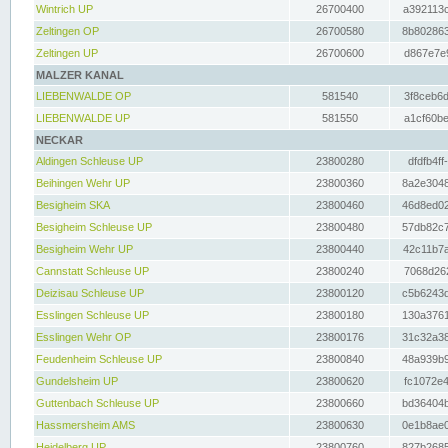
Wintrich UP
26700400
a392113c
Zeltingen OP
26700580
8b802863
Zeltingen UP
26700600
d867e7e9
MALZER KANAL
LIEBENWALDE OP
581540
3f8ceb6d
LIEBENWALDE UP
581550
a1cf60be
NECKAR
Aldingen Schleuse UP
23800280
dfdfb4ff
Beihingen Wehr UP
23800360
8a2e3048
Besigheim SKA
23800460
46d8ed02
Besigheim Schleuse UP
23800480
57db82c7
Besigheim Wehr UP
23800440
42c11b7a
Cannstatt Schleuse UP
23800240
7068d262
Deizisau Schleuse UP
23800120
c5b6243d
Esslingen Schleuse UP
23800180
130a3761
Esslingen Wehr OP
23800176
31c32a38
Feudenheim Schleuse UP
23800840
48a939b9
Gundelsheim UP
23800620
fc1072e4
Guttenbach Schleuse UP
23800660
bd36404b
Hassmersheim AMS
23800630
0e1b8ae0
Heidelberg UP
23800760
827b2685