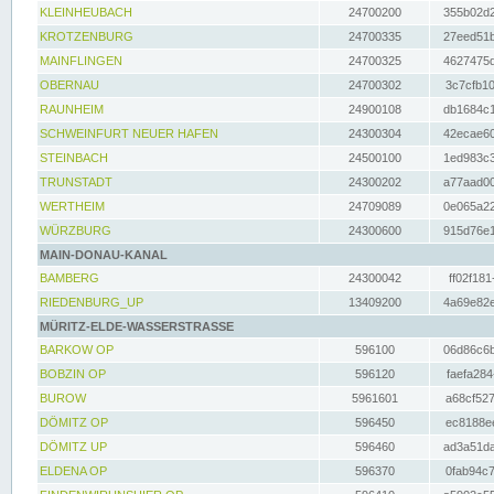
KLEINHEUBACH
24700200
355b02d2
KROTZENBURG
24700335
27eed51b
MAINFLINGEN
24700325
4627475d
OBERNAU
24700302
3c7cfb10
RAUNHEIM
24900108
db1684c1
SCHWEINFURT NEUER HAFEN
24300304
42ecae60
STEINBACH
24500100
1ed983c3
TRUNSTADT
24300202
a77aad00
WERTHEIM
24709089
0e065a22
WÜRZBURG
24300600
915d76e1
MAIN-DONAU-KANAL
BAMBERG
24300042
ff02f181
RIEDENBURG_UP
13409200
4a69e82e
MÜRITZ-ELDE-WASSERSTRASSE
BARKOW OP
596100
06d86c6b
BOBZIN OP
596120
faefa284
BUROW
5961601
a68cf527
DÖMITZ OP
596450
ec8188ee
DÖMITZ UP
596460
ad3a51da
ELDENA OP
596370
0fab94c7