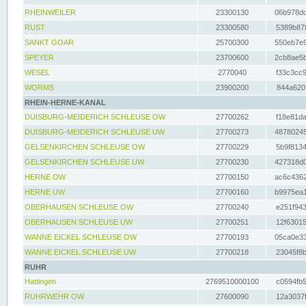
RHEINWEILER
23300130
06b978dd
RUST
23300580
5389b878
SANKT GOAR
25700300
550eb7e9
SPEYER
23700600
2cb8ae5b
WESEL
2770040
f33c3cc9
WORMS
23900200
844a620f
RHEIN-HERNE-KANAL
DUISBURG-MEIDERICH SCHLEUSE OW
27700262
f18e81da
DUISBURG-MEIDERICH SCHLEUSE UW
27700273
48780245
GELSENKIRCHEN SCHLEUSE OW
27700229
5b9f8134
GELSENKIRCHEN SCHLEUSE UW
27700230
427318d0
HERNE OW
27700150
ac6c4362
HERNE UW
27700160
b9975ea1
OBERHAUSEN SCHLEUSE OW
27700240
e251f943
OBERHAUSEN SCHLEUSE UW
27700251
12f63015
WANNE EICKEL SCHLEUSE OW
27700193
05ca0e33
WANNE EICKEL SCHLEUSE UW
27700218
23045f8b
RUHR
Hattingen
2769510000100
c0594fb5
RUHRWEHR OW
27600090
12a3037f