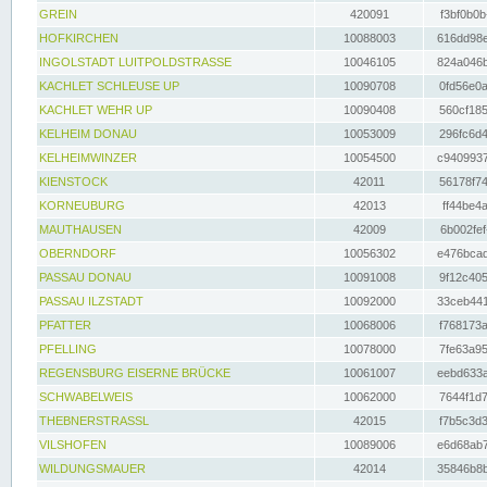
GREIN
420091
f3bf0b0b
HOFKIRCHEN
10088003
616dd98e
INGOLSTADT LUITPOLDSTRASSE
10046105
824a046b
KACHLET SCHLEUSE UP
10090708
0fd56e0a
KACHLET WEHR UP
10090408
560cf185
KELHEIM DONAU
10053009
296fc6d4
KELHEIMWINZER
10054500
c9409937
KIENSTOCK
42011
56178f74
KORNEUBURG
42013
ff44be4a
MAUTHAUSEN
42009
6b002fef
OBERNDORF
10056302
e476bcad
PASSAU DONAU
10091008
9f12c405
PASSAU ILZSTADT
10092000
33ceb441
PFATTER
10068006
f768173a
PFELLING
10078000
7fe63a95
REGENSBURG EISERNE BRÜCKE
10061007
eebd633a
SCHWABELWEIS
10062000
7644f1d7
THEBNERSTRASSL
42015
f7b5c3d3
VILSHOFEN
10089006
e6d68ab7
WILDUNGSMAUER
42014
35846b8b