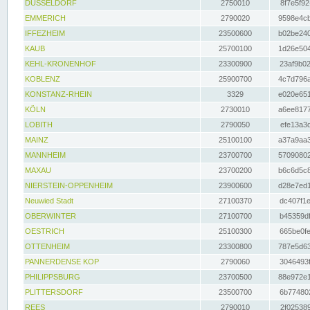
DÜSSELDORF
2750010
8f7e5f92
EMMERICH
2790020
9598e4cb
IFFEZHEIM
23500600
b02be240
KAUB
25700100
1d26e504
KEHL-KRONENHOF
23300900
23af9b02
KOBLENZ
25900700
4c7d796a
KONSTANZ-RHEIN
3329
e020e651
KÖLN
2730010
a6ee8177
LOBITH
2790050
efe13a3d
MAINZ
25100100
a37a9aa3
MANNHEIM
23700700
57090802
MAXAU
23700200
b6c6d5c8
NIERSTEIN-OPPENHEIM
23900600
d28e7ed1
Neuwied Stadt
27100370
dc407f1e
OBERWINTER
27100700
b45359df
OESTRICH
25100300
665be0fe
OTTENHEIM
23300800
787e5d63
PANNERDENSE KOP
2790060
3046493f
PHILIPPSBURG
23700500
88e972e1
PLITTERSDORF
23500700
6b774802
REES
2790010
2f025389