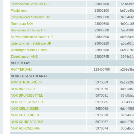
Pleidelsheim Schleuse UP
23800400
6e183f4b
Plochingen
23800100
be7ce40e
Poppenweiler Schleuse UP
23800300
f4854a4c
Rockenau SKA
23800690
4c00a166
Rockenau Schleuse UP
23800680
5ab4f00f
Schwabenheim Schleuse UP
23800800
ec9d3a4d
Untertürkheim Schleuse UP
23800220
a5ca02fb
Wieblingen Wehr UP neu
23800780
66d887a6
Ziegelhausen AMS
23800745
3944c1fd
NEUE MAAS
ROTTERDAM
123456786
a269e3be
NORD-OSTSEE-KANAL
AWK STROHBRÜCK
5970069
0e192297
NOK BREIHOLZ
5970075
4a904d59
NOK BRUNSBÜTTEL
5970091
85fc0dac
NOK DÜKERSWISCH
5970085
3954300d
NOK KIEL AUSSEN
5650068
6dc44585
NOK KIEL BINNEN
5979020
8af24d6a
NOK KÖNIGSFÖRDE
5970067
d0ec2790
NOK RENDSBURG
5970074
8c8afb56