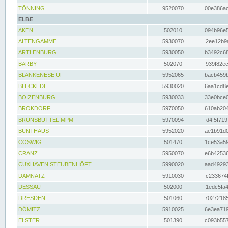
TÖNNING
9520070
00e386ac
ELBE
AKEN
502010
094b96e5
ALTENGAMME
5930070
2ee12b9a
ARTLENBURG
5930050
b3492c68
BARBY
502070
939f82ec
BLANKENESE UF
5952065
bacb459b
BLECKEDE
5930020
6aa1cd8e
BOIZENBURG
5930033
33e0bce0
BROKDORF
5970050
610ab204
BRUNSBÜTTEL MPM
5970094
d4f5f719
BUNTHAUS
5952020
ae1b91d0
COSWIG
501470
1ce53a59
CRANZ
5950070
e6b42536
CUXHAVEN STEUBENHÖFT
5990020
aad49293
DAMNATZ
5910030
c233674f
DESSAU
502000
1edc5fa4
DRESDEN
501060
70272185
DÖMITZ
5910025
6e3ea719
ELSTER
501390
c093b557