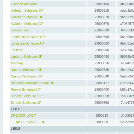
Giessen Klärwerk
25800100
4b386a6a
Hollerich Schleuse OP
25800618
cedc9b0c
Hollerich Schleuse UP
25800620
9beb7290
Kalkofen Schleuse OP
25800578
a7034573
Kalkofen neu
25800600
64f735fd
Lahnstein Schleuse OP
25800798
664d68ea
Lahnstein Schleuse UP
25800800
6b6b31e2
Leun neu
25800200
32807065
Limburg Schleuse UP
25800440
89038b42
Marburg
25830056
4e7a6cfa
Nassau Schleuse OP
25800638
29cb44a2
Nassau Schleuse UP
25800640
3a90a346
Niederbiel Schleuse Kanal OP
25800177
57c8e437
Runkel Schleuse UP
25800400
b85b17cc
Scheidt Schleuse OP
25800558
15a50d2b
Scheidt Schleuse UP
25800560
7dfe4776
LEDA
DREYSCHLOOT
3880010
d4df3617
LEDASPERRWERK UP
3880050
5e6ae93a
LEINE