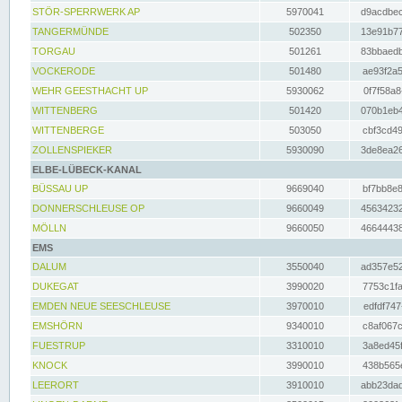
STÖR-SPERRWERK AP
5970041
d9acdbec
TANGERMÜNDE
502350
13e91b77
TORGAU
501261
83bbaedb
VOCKERODE
501480
ae93f2a5
WEHR GEESTHACHT UP
5930062
0f7f58a8
WITTENBERG
501420
070b1eb4
WITTENBERGE
503050
cbf3cd49
ZOLLENSPIEKER
5930090
3de8ea26
ELBE-LÜBECK-KANAL
BÜSSAU UP
9669040
bf7bb8e8
DONNERSCHLEUSE OP
9660049
45634232
MÖLLN
9660050
46644438
EMS
DALUM
3550040
ad357e52
DUKEGAT
3990020
7753c1fa
EMDEN NEUE SEESCHLEUSE
3970010
edfdf747
EMSHÖRN
9340010
c8af067c
FUESTRUP
3310010
3a8ed45f
KNOCK
3990010
438b565e
LEERORT
3910010
abb23dad