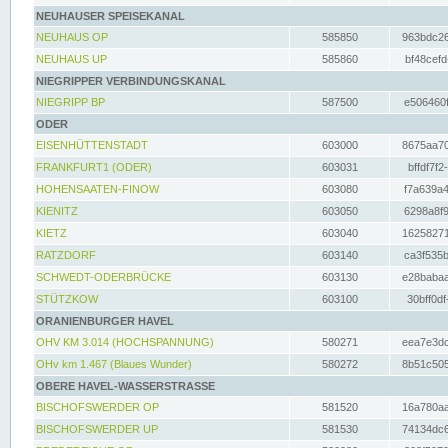
NEUHAUSER SPEISEKANAL
NEUHAUS OP
585850
963bdc26
NEUHAUS UP
585860
bf48cefd
NIEGRIPPER VERBINDUNGSKANAL
NIEGRIPP BP
587500
e506460f
ODER
EISENHÜTTENSTADT
603000
8675aa70
FRANKFURT1 (ODER)
603031
bffdf7f2
HOHENSAATEN-FINOW
603080
f7a639a4
KIENITZ
603050
6298a8f9
KIETZ
603040
16258271
RATZDORF
603140
ca3f535b
SCHWEDT-ODERBRÜCKE
603130
e28babaa
STÜTZKOW
603100
30bff0df
ORANIENBURGER HAVEL
OHV KM 3.014 (HOCHSPANNUNG)
580271
eea7e3dc
OHv km 1.467 (Blaues Wunder)
580272
8b51c505
OBERE HAVEL-WASSERSTRASSE
BISCHOFSWERDER OP
581520
16a780aa
BISCHOFSWERDER UP
581530
74134dc6