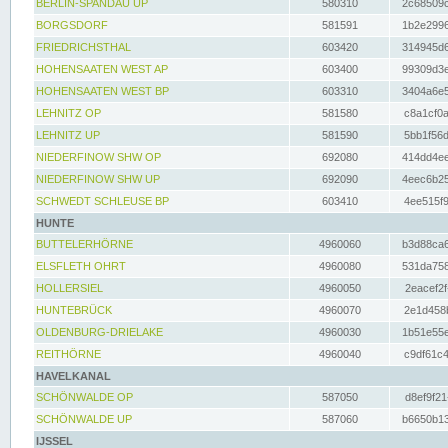
BERLIN-SPANDAU UP
580310
2c68509c
BORGSDORF
581591
1b2e2996
FRIEDRICHSTHAL
603420
314945d6
HOHENSAATEN WEST AP
603400
99309d3e
HOHENSAATEN WEST BP
603310
3404a6e5
LEHNITZ OP
581580
c8a1cf0a
LEHNITZ UP
581590
5bb1f56d
NIEDERFINOW SHW OP
692080
414dd4ee
NIEDERFINOW SHW UP
692090
4eec6b25
SCHWEDT SCHLEUSE BP
603410
4ee515f9
HUNTE
BUTTELERHÖRNE
4960060
b3d88ca6
ELSFLETH OHRT
4960080
531da758
HOLLERSIEL
4960050
2eacef2f
HUNTEBRÜCK
4960070
2e1d458b
OLDENBURG-DRIELAKE
4960030
1b51e55e
REITHÖRNE
4960040
c9df61c4
HAVELKANAL
SCHÖNWALDE OP
587050
d8ef9f21
SCHÖNWALDE UP
587060
b6650b13
IJSSEL