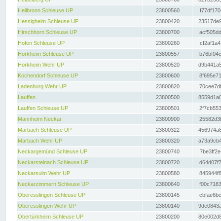
Heilbronn Schleuse UP
23800560
f77df170
Hessigheim Schleuse UP
23800420
23517de9
Hirschhorn Schleuse UP
23800700
acf505dd
Hofen Schleuse UP
23800260
cf2af1a4
Horkheim Schleuse UP
23800557
b76bf04c
Horkheim Wehr UP
23800520
d9b441a5
Kochendorf Schleuse UP
23800600
8f695e71
Ladenburg Wehr UP
23800820
70cee7df
Lauffen
23800500
8559d1a0
Lauffen Schleuse UP
23800501
2f7cb553
Mannheim Neckar
23800900
25582d3f
Marbach Schleuse UP
23800322
456974a8
Marbach Wehr UP
23800320
a73a9cb4
Neckargemünd Schleuse UP
23800740
7be3ff2e
Neckarsteinach Schleuse UP
23800720
d64d07f7
Neckarsulm Wehr UP
23800580
845944f8
Neckarzimmern Schleuse UP
23800640
f00c7183
Oberesslingen Schleuse UP
23800145
cbfae6bc
Oberesslingen Wehr UP
23800140
9de0843a
Obertürkheim Schleuse UP
23800200
80e002d8