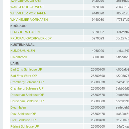
WANGEROOGE OST
9420020
26656fda
WANGEROOGE WEST
9420040
70039212
WHV ALTER VORHAFEN
9440020
f85bd17b
WHV NEUER VORHAFEN
9440030
f77317d9
KRÜCKAU
ELMSHORN HAFEN
5970022
136febf6
KRÜCKAU-SPERRWERK BP
5970023
53c277c3
KÜSTENKANAL
HUNDSMÜHLEN
4960020
cf6ac249
Hilkenbrook
3800010
58ccd6f0
LAHN
Bad Ems Schleuse UP
25800700
c005afb9
Bad Ems Wehr OP
25800690
f2295e77
Cramberg Schleuse OP
25800538
24fe419b
Cramberg Schleuse UP
25800540
3abb36d1
Dausenau Schleuse OP
25800678
9ceb358c
Dausenau Schleuse UP
25800680
eae91991
Diez Hafen
25800500
eadedeb6
Diez Schleuse OP
25800478
ea62ec5f
Diez Schleuse UP
25800480
31750a0f
Fürfurt Schleuse UP
25800300
34af0fca