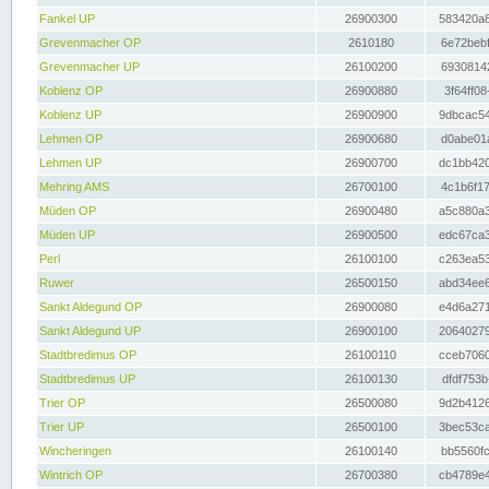
Fankel UP
26900300
583420a8
Grevenmacher OP
2610180
6e72bebf
Grevenmacher UP
26100200
69308142
Koblenz OP
26900880
3f64ff08
Koblenz UP
26900900
9dbcac54
Lehmen OP
26900680
d0abe01a
Lehmen UP
26900700
dc1bb420
Mehring AMS
26700100
4c1b6f17
Müden OP
26900480
a5c880a3
Müden UP
26900500
edc67ca3
Perl
26100100
c263ea53
Ruwer
26500150
abd34ee6
Sankt Aldegund OP
26900080
e4d6a271
Sankt Aldegund UP
26900100
20640279
Stadtbredimus OP
26100110
cceb7060
Stadtbredimus UP
26100130
dfdf753b
Trier OP
26500080
9d2b4126
Trier UP
26500100
3bec53ca
Wincheringen
26100140
bb5560fc
Wintrich OP
26700380
cb4789e4