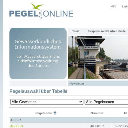
Hilfe
Link
Start
Pegelauswahl über Karte
Newsletter
Pegelauswahl über Tabelle
Pegelname
Nummer
UU
ALLER
AHLDEN
48900102
522286e2