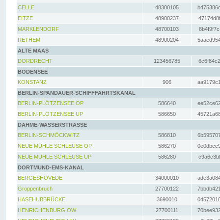
CELLE
48300105
b475386c
EITZE
48900237
47174d8f
MARKLENDORF
48700103
8b4f9f7c
RETHEM
48900204
5aaed954
ALTE MAAS
DORDRECHT
123456785
6c6f84c2
BODENSEE
KONSTANZ
906
aa9179c1
BERLIN-SPANDAUER-SCHIFFFAHRTSKANAL
BERLIN-PLÖTZENSEE OP
586640
ee52ce62
BERLIN-PLÖTZENSEE UP
586650
45721a68
DAHME-WASSERSTRASSE
BERLIN-SCHMÖCKWITZ
586810
6b595707
NEUE MÜHLE SCHLEUSE OP
586270
0e0dbcc9
NEUE MÜHLE SCHLEUSE UP
586280
c9a6c3bf
DORTMUND-EMS-KANAL
BERGESHÖVEDE
34000010
ade3a084
Groppenbruch
27700122
7bbdb421
HASEHUBBRÜCKE
3690010
04572010
HENRICHENBURG OW
27700111
70bee932