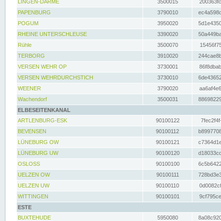
LINGEN-DARME
3500015
200363fc
PAPENBURG
3790010
ec4a598d
POGUM
3950020
5d1e4350
RHEINE UNTERSCHLEUSE
3390020
50a449ba
Rühle
3500070
15456f75
TERBORG
3910020
244cae8b
VERSEN WEHR OP
3730001
86f8dbab
VERSEN WEHRDURCHSTICH
3730010
6de43652
WEENER
3790020
aa6af4e6
Wachendorf
3500031
88698229
ELBESEITENKANAL
ARTLENBURG-ESK
90100122
7fec2f4f
BEVENSEN
90100112
b8997708
LÜNEBURG OW
90100121
c7364d1e
LÜNEBURG UW
90100120
d18033cd
OSLOSS
90100100
6c5b6422
UELZEN OW
90100111
728bd3e3
UELZEN UW
90100110
0d0082cf
WITTINGEN
90100101
9cf795ce
ESTE
BUXTEHUDE
5950080
8a08c920