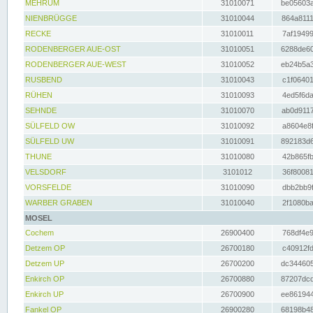
MEHRUM
31010071
be05603a
NIENBRÜGGE
31010044
864a8111
RECKE
31010011
7af19499
RODENBERGER AUE-OST
31010051
6288de60
RODENBERGER AUE-WEST
31010052
eb24b5a3
RUSBEND
31010043
c1f06401
RÜHEN
31010093
4ed5f6da
SEHNDE
31010070
ab0d9117
SÜLFELD OW
31010092
a8604e8f
SÜLFELD UW
31010091
892183d6
THUNE
31010080
42b865fb
VELSDORF
3101012
36f80081
VORSFELDE
31010090
dbb2bb9f
WARBER GRABEN
31010040
2f1080ba
MOSEL
Cochem
26900400
768df4e9
Detzem OP
26700180
c40912fd
Detzem UP
26700200
dc344605
Enkirch OP
26700880
87207dcd
Enkirch UP
26700900
ee861944
Fankel OP
26900280
68198b48