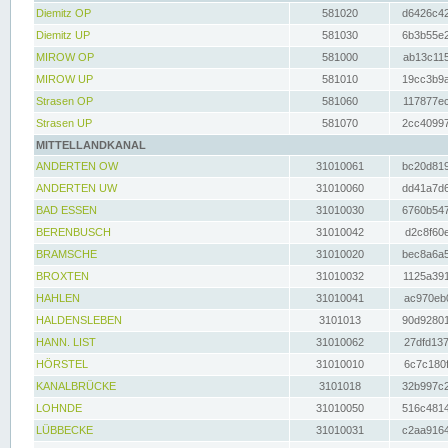
Diemitz OP
581020
d6426c42
Diemitz UP
581030
6b3b55e2
MIROW OP
581000
ab13c115
MIROW UP
581010
19cc3b9a
Strasen OP
581060
117877ec
Strasen UP
581070
2cc40997
MITTELLANDKANAL
ANDERTEN OW
31010061
bc20d819
ANDERTEN UW
31010060
dd41a7d6
BAD ESSEN
31010030
6760b547
BERENBUSCH
31010042
d2c8f60e
BRAMSCHE
31010020
bec8a6a5
BROXTEN
31010032
1125a391
HAHLEN
31010041
ac970eb0
HALDENSLEBEN
3101013
90d92801
HANN. LIST
31010062
27dfd137
HÖRSTEL
31010010
6c7c180f
KANALBRÜCKE
3101018
32b997c2
LOHNDE
31010050
516c4814
LÜBBECKE
31010031
c2aa9164