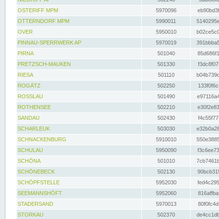
OSTERIFF MPM
5970096
eb90bd3f
OTTERNDORF MPM
5990011
5140295e
OVER
5950010
b02ce5c0
PINNAU-SPERRWERK AP
5970019
391bbba5
PIRNA
501040
85d686f1
PRETZSCH-MAUKEN
501330
f3dc8f07
RIESA
501110
b04b739d
ROGÄTZ
502250
133f0f6c
ROSSLAU
501490
e97116a4
ROTHENSEE
502210
e30f2e83
SANDAU
502430
f4c55f77
SCHARLEUK
503030
e32b0a28
SCHNACKENBURG
5910010
550e3885
SCHULAU
5950090
f3c6ee73
SCHÖNA
501010
7cb7461b
SCHÖNEBECK
502130
90bcb315
SCHÖPFSTELLE
5952030
fed4c295
SEEMANNSHÖFT
5952060
816affba
STADERSAND
5970013
80f0fc4d
STORKAU
502370
de4cc1db