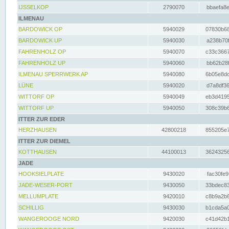
IJSSELKOP
2790070
bbaefa8e
ILMENAU
BARDOWICK OP
5940029
07830b68
BARDOWICK UP
5940030
a238b70f
FAHRENHOLZ OP
5940070
c33c3667
FAHRENHOLZ UP
5940060
bb62b28f
ILMENAU SPERRWERK AP
5940080
6b05e8dc
LÜNE
5940020
d7a8df36
WITTORF OP
5940049
eb3d4195
WITTORF UP
5940050
308c39b6
ITTER ZUR EDER
HERZHAUSEN
42800218
855205e7
ITTER ZUR DIEMEL
KOTTHAUSEN
44100013
36243256
JADE
HOOKSIELPLATE
9430020
fac30fe9
JADE-WESER-PORT
9430050
33bdec83
MELLUMPLATE
9420010
c8b9a2b6
SCHILLIG
9430030
b1cda5a0
WANGEROOGE NORD
9420030
c41d42b1