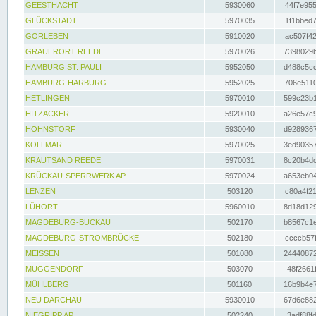
GEESTHACHT
5930060
44f7e955
GLÜCKSTADT
5970035
1f1bbed7
GORLEBEN
5910020
ac507f42
GRAUERORT REEDE
5970026
7398029b
HAMBURG ST. PAULI
5952050
d488c5cc
HAMBURG-HARBURG
5952025
706e5110
HETLINGEN
5970010
599c23b1
HITZACKER
5920010
a26e57c9
HOHNSTORF
5930040
d9289367
KOLLMAR
5970025
3ed90357
KRAUTSAND REEDE
5970031
8c20b4dc
KRÜCKAU-SPERRWERK AP
5970024
a653eb04
LENZEN
503120
c80a4f21
LÜHORT
5960010
8d18d129
MAGDEBURG-BUCKAU
502170
b8567c1e
MAGDEBURG-STROMBRÜCKE
502180
ccccb57f
MEISSEN
501080
24440872
MÜGGENDORF
503070
48f2661f
MÜHLBERG
501160
16b9b4e7
NEU DARCHAU
5930010
67d6e882
NIEGRIPP AP
502240
3adf88fd