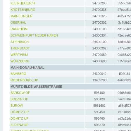
KLEINHEUBACH
24700200
355b02d2
KROTZENBURG
24700335
27eed51b
MAINFLINGEN
24700325
4627475d
OBERNAU
24700302
3c7cfb10
RAUNHEIM
24900108
db1684c1
SCHWEINFURT NEUER HAFEN
24300304
42ecae60
STEINBACH
24500100
1ed983c3
TRUNSTADT
24300202
a77aad00
WERTHEIM
24709089
0e065a22
WÜRZBURG
24300600
915d76e1
MAIN-DONAU-KANAL
BAMBERG
24300042
ff02f181
RIEDENBURG_UP
13409200
4a69e82e
MÜRITZ-ELDE-WASSERSTRASSE
BARKOW OP
596100
06d86c6b
BOBZIN OP
596120
faefa284
BUROW
5961601
a68cf527
DÖMITZ OP
596450
ec8188ee
DÖMITZ UP
596460
ad3a51da
ELDENA OP
596370
0fab94c7