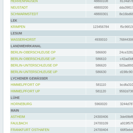
HERRENHAUSEN
48800108
8134af78
NEUSTADT
48800200
dda39817
SCHWARMSTEDT
48800301
8e16bd66
LEK
KRIMPEN
123456784
f5c96f13
LESUM
WASSERHORST
4930010
76844306
LANDWEHRKANAL
BERLIN-OBERSCHLEUSE OP
586600
24ce3282
BERLIN-OBERSCHLEUSE UP
586610
c42ad3df
BERLIN-UNTERSCHLEUSE OP
586620
503ad891
BERLIN-UNTERSCHLEUSE UP
586630
d198c901
LYCHENER GEWÄSSER
HIMMELPFORT OP
581110
bcdfa310
HIMMELPFORT UP
581120
9592d736
LÜHE
HORNEBURG
5960020
3244d787
MAIN
ASTHEIM
24300406
3de69bf8
FAULBACH
24700109
a919f57f
FRANKFURT OSTHAFEN
24700404
66ff3eb4