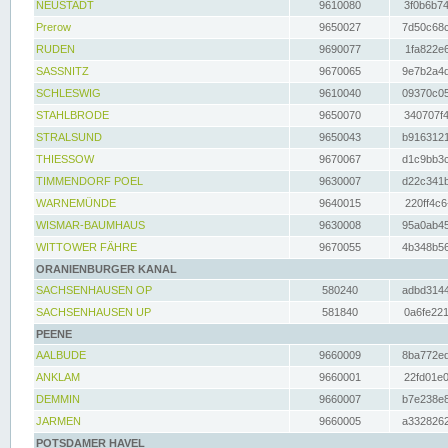
NEUSTADT
9610080
3f0b6b74
Prerow
9650027
7d50c68c
RUDEN
9690077
1fa822e6
SASSNITZ
9670065
9e7b2a4d
SCHLESWIG
9610040
09370c05
STAHLBRODE
9650070
340707f4
STRALSUND
9650043
b9163121
THIESSOW
9670067
d1c9bb3c
TIMMENDORF POEL
9630007
d22c341b
WARNEMÜNDE
9640015
220ff4c6
WISMAR-BAUMHAUS
9630008
95a0ab45
WITTOWER FÄHRE
9670055
4b348b56
ORANIENBURGER KANAL
SACHSENHAUSEN OP
580240
adbd3144
SACHSENHAUSEN UP
581840
0a6fe221
PEENE
AALBUDE
9660009
8ba772ed
ANKLAM
9660001
22fd01e0
DEMMIN
9660007
b7e238e8
JARMEN
9660005
a3328262
POTSDAMER HAVEL