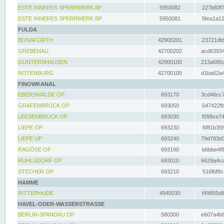
ESTE INNERES SPERRWERK AP
5950082
227b83f7
ESTE INNERES SPERRWERK BP
5950081
5fea1a12
FULDA
BONAFORTH
42900201
23721dfd
GREBENAU
42700202
acd63934
GUNTERSHAUSEN
42900100
213a585d
ROTENBURG
42700100
d1ba62a4
FINOWKANAL
EBERSWALDE OP
693170
3cd46cc7
GRAFENBRÜCK OP
693050
547422fb
LEESENBRÜCK OP
693030
f099ce74
LIEPE OP
693230
6f81b35f
LIEPE UP
693240
79d783d3
RAGÖSE OP
693190
b6bbe4f8
RUHLSDORF OP
693010
6629a4ca
STECHER OP
693210
516fbf8c
HAMME
RITTERHUDE
4940030
f49855d8
HAVEL-ODER-WASSERSTRASSE
BERLIN-SPANDAU OP
580300
e607a4b6