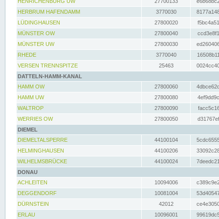
HENRICHENBURG UW
27700133
e6b68bc2
HERBRUM HAFENDAMM
3770030
8177a148
LÜDINGHAUSEN
27800020
f5bc4a51
MÜNSTER OW
27800040
ccd3e8f1
MÜNSTER UW
27800030
ed260406
RHEDE
3770040
16508b11
VERSEN TRENNSPITZE
25463
0024cc40
DATTELN-HAMM-KANAL
HAMM OW
27800060
4dbce62d
HAMM UW
27800080
4ef9dd9c
WALTROP
27800090
facc5c16
WERRIES OW
27800050
d31767ef
DIEMEL
DIEMELTALSPERRE
44100104
5cdc6555
HELMINGHAUSEN
44100206
33092c28
WILHELMSBRÜCKE
44100024
7deedc21
DONAU
ACHLEITEN
10094006
c389c9e2
DEGGENDORF
10081004
53d40547
DÜRNSTEIN
42012
ce4e3050
ERLAU
10096001
99619dc5