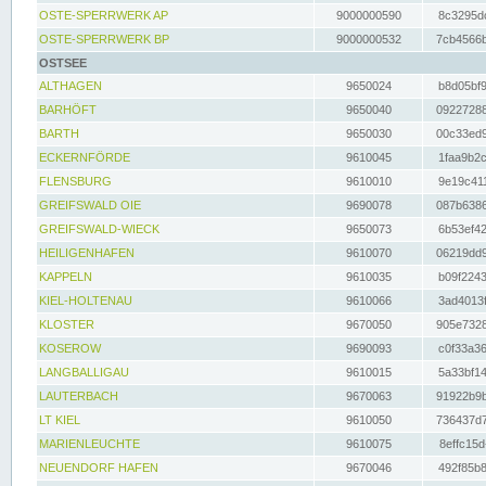
OSTE-SPERRWERK AP
9000000590
8c3295dc
OSTE-SPERRWERK BP
9000000532
7cb4566b
OSTSEE
ALTHAGEN
9650024
b8d05bf9
BARHÖFT
9650040
09227288
BARTH
9650030
00c33ed9
ECKERNFÖRDE
9610045
1faa9b2c
FLENSBURG
9610010
9e19c411
GREIFSWALD OIE
9690078
087b6386
GREIFSWALD-WIECK
9650073
6b53ef42
HEILIGENHAFEN
9610070
06219dd9
KAPPELN
9610035
b09f2243
KIEL-HOLTENAU
9610066
3ad4013f
KLOSTER
9670050
905e7328
KOSEROW
9690093
c0f33a36
LANGBALLIGAU
9610015
5a33bf14
LAUTERBACH
9670063
91922b9b
LT KIEL
9610050
736437d7
MARIENLEUCHTE
9610075
8effc15d
NEUENDORF HAFEN
9670046
492f85b8