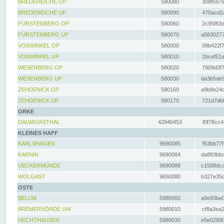
BREDEREICHE OP
580080
308f5979
BREDEREICHE UP
580090
470acd2a
FÜRSTENBERG OP
580060
2c95f83d
FÜRSTENBERG UP
580070
a5830277
VOßWINKEL OP
580000
09b422f7
VOßWINKEL UP
580010
2bcef51a
WESENBERG OP
580020
7909d3f7
WESENBERG UP
580030
da3b5de9
ZEHDENICK OP
580160
a9b8e24c
ZEHDENICK UP
580170
721d7dbf
ORKE
DALWIGKSTHAL
42840453
f0f78cc4
KLEINES HAFF
KARLSHAGEN
9690085
f53bb77f
KARNIN
9690084
da893bbd
UECKERMÜNDE
9690088
c1588dcc
WOLGAST
9650080
b327e35c
OSTE
BELUM
5980060
a9e93be0
BREMERVÖRDE UW
5980010
cf8a3ea2
HECHTHAUSEN
5980030
e5e02890