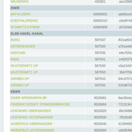
WILHERING
420061
aec23fd6
EDER
AFFOLDERN
42800502
ab9d5a42
EDERTALSPERRE
42800310
c6e9f744
SCHMITTLOTHEIM
42800309
d2155fa6
ELBE-HAVEL-KANAL
BURG
587507
831ad501
DETERSHAGEN
587505
a7b1eda9
GENTHIN
587535
e9e7f20c
KADE
587541
e4f29379
WUSTERWITZ OP
587540
c6a12d34
WUSTERWITZ UP
587550
3bfcf759
ZERBEN OP
587510
64c37072
ZERBEN UP
587520
532d8718
EIDER
EIDER-SPERRWERK BP
9520081
8ac85e6c
FRIEDRICHSTADT STRASSENBRÜCKE
9520060
721313e7
LEXFÄHRE OBERWASSER
9520020
86c5688f
LEXFÄHRE UNTERWASSER
9520030
7f01fbd8
NORDFELD OBERWASSER
9520040
61394669
NORDFELD UNTERWASSER
9520050
cb93548e