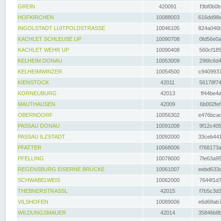
GREIN
420091
f3bf0b0b
HOFKIRCHEN
10088003
616dd98e
INGOLSTADT LUITPOLDSTRASSE
10046105
824a046b
KACHLET SCHLEUSE UP
10090708
0fd56e0a
KACHLET WEHR UP
10090408
560cf185
KELHEIM DONAU
10053009
296fc6d4
KELHEIMWINZER
10054500
c9409937
KIENSTOCK
42011
56178f74
KORNEUBURG
42013
ff44be4a
MAUTHAUSEN
42009
6b002fef
OBERNDORF
10056302
e476bcad
PASSAU DONAU
10091008
9f12c405
PASSAU ILZSTADT
10092000
33ceb441
PFATTER
10068006
f768173a
PFELLING
10078000
7fe63a95
REGENSBURG EISERNE BRÜCKE
10061007
eebd633a
SCHWABELWEIS
10062000
7644f1d7
THEBNERSTRASSL
42015
f7b5c3d3
VILSHOFEN
10089006
e6d68ab7
WILDUNGSMAUER
42014
35846b8b