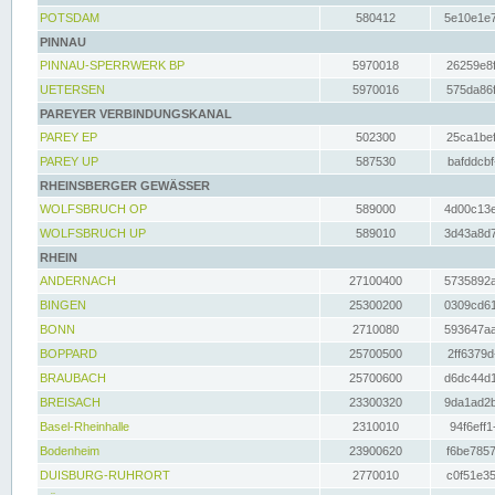
POTSDAM
580412
5e10e1e7
PINNAU
PINNAU-SPERRWERK BP
5970018
26259e8f
UETERSEN
5970016
575da86f
PAREYER VERBINDUNGSKANAL
PAREY EP
502300
25ca1bef
PAREY UP
587530
bafddcbf
RHEINSBERGER GEWÄSSER
WOLFSBRUCH OP
589000
4d00c13e
WOLFSBRUCH UP
589010
3d43a8d7
RHEIN
ANDERNACH
27100400
5735892a
BINGEN
25300200
0309cd61
BONN
2710080
593647aa
BOPPARD
25700500
2ff6379d
BRAUBACH
25700600
d6dc44d1
BREISACH
23300320
9da1ad2b
Basel-Rheinhalle
2310010
94f6eff1
Bodenheim
23900620
f6be7857
DUISBURG-RUHRORT
2770010
c0f51e35