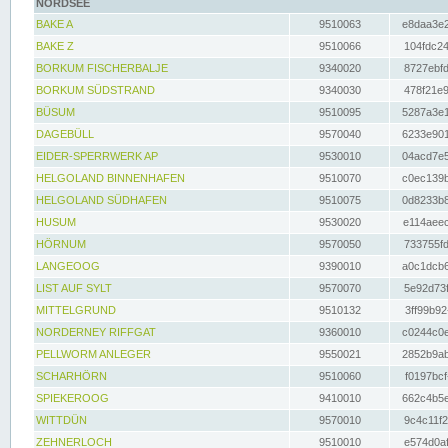
NORDSEE
BAKE A
9510063
e8daa3e2
BAKE Z
9510066
104fdc24
BORKUM FISCHERBALJE
9340020
8727ebfd
BORKUM SÜDSTRAND
9340030
478f21e9
BÜSUM
9510095
5287a3e1
DAGEBÜLL
9570040
6233e901
EIDER-SPERRWERK AP
9530010
04acd7e5
HELGOLAND BINNENHAFEN
9510070
c0ec139b
HELGOLAND SÜDHAFEN
9510075
0d8233b8
HUSUM
9530020
e114aeec
HÖRNUM
9570050
733755fd
LANGEOOG
9390010
a0c1dcb6
LIST AUF SYLT
9570070
5e92d73f
MITTELGRUND
9510132
3ff99b92
NORDERNEY RIFFGAT
9360010
c0244c0e
PELLWORM ANLEGER
9550021
2852b9ab
SCHARHÖRN
9510060
f0197bcf
SPIEKEROOG
9410010
662c4b5e
WITTDÜN
9570010
9c4c11f2
ZEHNERLOCH
9510010
e574d0af