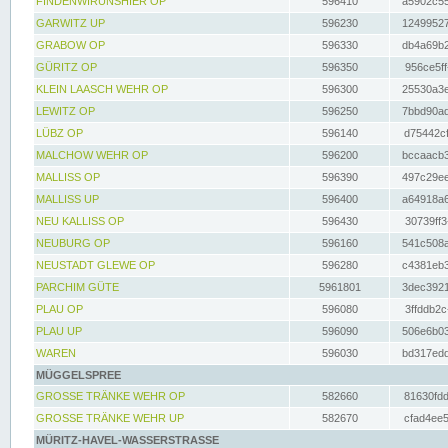
FINDENWIRUNSHIER OP
596410
a5902c55
GARWITZ UP
596230
12499527
GRABOW OP
596330
db4a69b2
GÜRITZ OP
596350
956ce5ff
KLEIN LAASCH WEHR OP
596300
25530a3e
LEWITZ OP
596250
7bbd90ad
LÜBZ OP
596140
d75442cf
MALCHOW WEHR OP
596200
bccaacb3
MALLISS OP
596390
497c29ee
MALLISS UP
596400
a64918a6
NEU KALLISS OP
596430
30739ff3
NEUBURG OP
596160
541c508a
NEUSTADT GLEWE OP
596280
c4381eb3
PARCHIM GÜTE
5961801
3dec3921
PLAU OP
596080
3ffddb2c
PLAU UP
596090
506e6b03
WAREN
596030
bd317edd
MÜGGELSPREE
GROSSE TRÄNKE WEHR OP
582660
81630fdd
GROSSE TRÄNKE WEHR UP
582670
cfad4ee5
MÜRITZ-HAVEL-WASSERSTRASSE