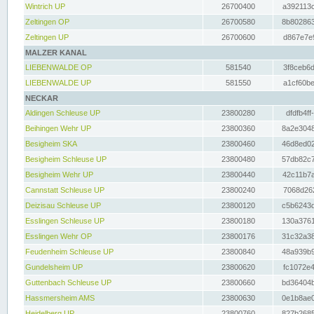
Wintrich UP
26700400
a392113c
Zeltingen OP
26700580
8b802863
Zeltingen UP
26700600
d867e7e9
MALZER KANAL
LIEBENWALDE OP
581540
3f8ceb6d
LIEBENWALDE UP
581550
a1cf60be
NECKAR
Aldingen Schleuse UP
23800280
dfdfb4ff
Beihingen Wehr UP
23800360
8a2e3048
Besigheim SKA
23800460
46d8ed02
Besigheim Schleuse UP
23800480
57db82c7
Besigheim Wehr UP
23800440
42c11b7a
Cannstatt Schleuse UP
23800240
7068d262
Deizisau Schleuse UP
23800120
c5b6243d
Esslingen Schleuse UP
23800180
130a3761
Esslingen Wehr OP
23800176
31c32a38
Feudenheim Schleuse UP
23800840
48a939b9
Gundelsheim UP
23800620
fc1072e4
Guttenbach Schleuse UP
23800660
bd36404b
Hassmersheim AMS
23800630
0e1b8ae0
Heidelberg UP
23800760
827b2685