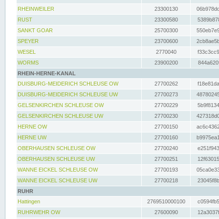
RHEINWEILER
23300130
06b978dd
RUST
23300580
5389b878
SANKT GOAR
25700300
550eb7e9
SPEYER
23700600
2cb8ae5b
WESEL
2770040
f33c3cc9
WORMS
23900200
844a620f
RHEIN-HERNE-KANAL
DUISBURG-MEIDERICH SCHLEUSE OW
27700262
f18e81da
DUISBURG-MEIDERICH SCHLEUSE UW
27700273
48780245
GELSENKIRCHEN SCHLEUSE OW
27700229
5b9f8134
GELSENKIRCHEN SCHLEUSE UW
27700230
427318d0
HERNE OW
27700150
ac6c4362
HERNE UW
27700160
b9975ea1
OBERHAUSEN SCHLEUSE OW
27700240
e251f943
OBERHAUSEN SCHLEUSE UW
27700251
12f63015
WANNE EICKEL SCHLEUSE OW
27700193
05ca0e33
WANNE EICKEL SCHLEUSE UW
27700218
23045f8b
RUHR
Hattingen
2769510000100
c0594fb5
RUHRWEHR OW
27600090
12a3037f