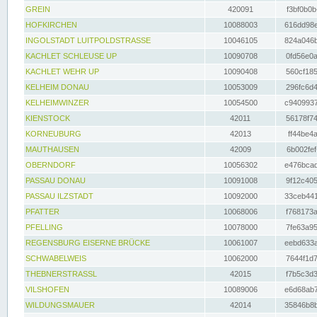
GREIN
420091
f3bf0b0b
HOFKIRCHEN
10088003
616dd98e
INGOLSTADT LUITPOLDSTRASSE
10046105
824a046b
KACHLET SCHLEUSE UP
10090708
0fd56e0a
KACHLET WEHR UP
10090408
560cf185
KELHEIM DONAU
10053009
296fc6d4
KELHEIMWINZER
10054500
c9409937
KIENSTOCK
42011
56178f74
KORNEUBURG
42013
ff44be4a
MAUTHAUSEN
42009
6b002fef
OBERNDORF
10056302
e476bcad
PASSAU DONAU
10091008
9f12c405
PASSAU ILZSTADT
10092000
33ceb441
PFATTER
10068006
f768173a
PFELLING
10078000
7fe63a95
REGENSBURG EISERNE BRÜCKE
10061007
eebd633a
SCHWABELWEIS
10062000
7644f1d7
THEBNERSTRASSL
42015
f7b5c3d3
VILSHOFEN
10089006
e6d68ab7
WILDUNGSMAUER
42014
35846b8b