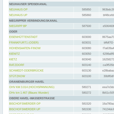
NEUHAUSER SPEISEKANAL
NEUHAUS OP
585850
963bdc26
NEUHAUS UP
585860
bf48cefd
NIEGRIPPER VERBINDUNGSKANAL
NIEGRIPP BP
587500
e506460f
ODER
EISENHÜTTENSTADT
603000
8675aa70
FRANKFURT1 (ODER)
603031
bffdf7f2
HOHENSAATEN-FINOW
603080
f7a639a4
KIENITZ
603050
6298a8f9
KIETZ
603040
16258271
RATZDORF
603140
ca3f535b
SCHWEDT-ODERBRÜCKE
603130
e28babaa
STÜTZKOW
603100
30bff0df
ORANIENBURGER HAVEL
OHV KM 3.014 (HOCHSPANNUNG)
580271
eea7e3dc
OHv km 1.467 (Blaues Wunder)
580272
8b51c505
OBERE HAVEL-WASSERSTRASSE
BISCHOFSWERDER OP
581520
16a780aa
BISCHOFSWERDER UP
581530
74134dc6