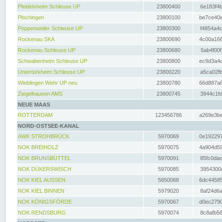
Pleidelsheim Schleuse UP
23800400
6e183f4b
Plochingen
23800100
be7ce40e
Poppenweiler Schleuse UP
23800300
f4854a4c
Rockenau SKA
23800690
4c00a166
Rockenau Schleuse UP
23800680
5ab4f00f
Schwabenheim Schleuse UP
23800800
ec9d3a4d
Untertürkheim Schleuse UP
23800220
a5ca02fb
Wieblingen Wehr UP neu
23800780
66d887a6
Ziegelhausen AMS
23800745
3944c1fd
NEUE MAAS
ROTTERDAM
123456786
a269e3be
NORD-OSTSEE-KANAL
AWK STROHBRÜCK
5970069
0e192297
NOK BREIHOLZ
5970075
4a904d59
NOK BRUNSBÜTTEL
5970091
85fc0dac
NOK DÜKERSWISCH
5970085
3954300d
NOK KIEL AUSSEN
5650068
6dc44585
NOK KIEL BINNEN
5979020
8af24d6a
NOK KÖNIGSFÖRDE
5970067
d0ec2790
NOK RENDSBURG
5970074
8c8afb56