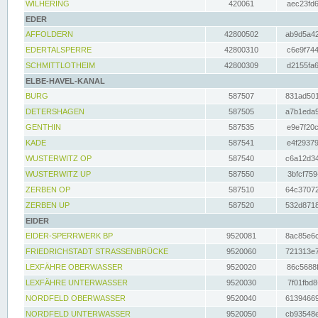
WILHERING
420061
aec23fd6
EDER
AFFOLDERN
42800502
ab9d5a42
EDERTALSPERRE
42800310
c6e9f744
SCHMITTLOTHEIM
42800309
d2155fa6
ELBE-HAVEL-KANAL
BURG
587507
831ad501
DETERSHAGEN
587505
a7b1eda9
GENTHIN
587535
e9e7f20c
KADE
587541
e4f29379
WUSTERWITZ OP
587540
c6a12d34
WUSTERWITZ UP
587550
3bfcf759
ZERBEN OP
587510
64c37072
ZERBEN UP
587520
532d8718
EIDER
EIDER-SPERRWERK BP
9520081
8ac85e6c
FRIEDRICHSTADT STRASSENBRÜCKE
9520060
721313e7
LEXFÄHRE OBERWASSER
9520020
86c5688f
LEXFÄHRE UNTERWASSER
9520030
7f01fbd8
NORDFELD OBERWASSER
9520040
61394669
NORDFELD UNTERWASSER
9520050
cb93548e