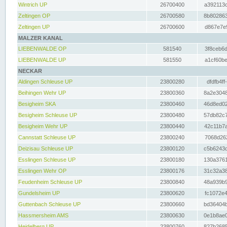
Wintrich UP
26700400
a392113c
Zeltingen OP
26700580
8b802863
Zeltingen UP
26700600
d867e7e9
MALZER KANAL
LIEBENWALDE OP
581540
3f8ceb6d
LIEBENWALDE UP
581550
a1cf60be
NECKAR
Aldingen Schleuse UP
23800280
dfdfb4ff
Beihingen Wehr UP
23800360
8a2e3048
Besigheim SKA
23800460
46d8ed02
Besigheim Schleuse UP
23800480
57db82c7
Besigheim Wehr UP
23800440
42c11b7a
Cannstatt Schleuse UP
23800240
7068d262
Deizisau Schleuse UP
23800120
c5b6243d
Esslingen Schleuse UP
23800180
130a3761
Esslingen Wehr OP
23800176
31c32a38
Feudenheim Schleuse UP
23800840
48a939b9
Gundelsheim UP
23800620
fc1072e4
Guttenbach Schleuse UP
23800660
bd36404b
Hassmersheim AMS
23800630
0e1b8ae0
Heidelberg UP
23800760
827b2685