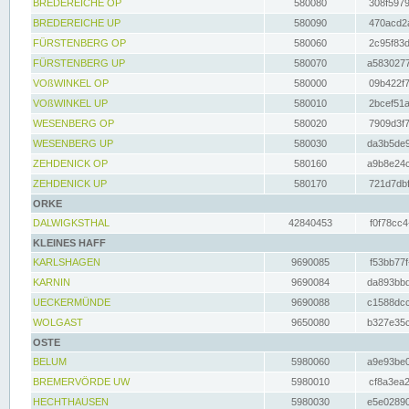
BREDEREICHE OP
580080
308f5979
BREDEREICHE UP
580090
470acd2a
FÜRSTENBERG OP
580060
2c95f83d
FÜRSTENBERG UP
580070
a5830277
VOßWINKEL OP
580000
09b422f7
VOßWINKEL UP
580010
2bcef51a
WESENBERG OP
580020
7909d3f7
WESENBERG UP
580030
da3b5de9
ZEHDENICK OP
580160
a9b8e24c
ZEHDENICK UP
580170
721d7dbf
ORKE
DALWIGKSTHAL
42840453
f0f78cc4
KLEINES HAFF
KARLSHAGEN
9690085
f53bb77f
KARNIN
9690084
da893bbd
UECKERMÜNDE
9690088
c1588dcc
WOLGAST
9650080
b327e35c
OSTE
BELUM
5980060
a9e93be0
BREMERVÖRDE UW
5980010
cf8a3ea2
HECHTHAUSEN
5980030
e5e02890