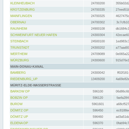
KLEINHEUBACH
24700200
355b02d2
KROTZENBURG
24700335
27eed51b
MAINFLINGEN
24700325
4627475d
OBERNAU
24700302
3c7cfb10
RAUNHEIM
24900108
db1684c1
SCHWEINFURT NEUER HAFEN
24300304
42ecae60
STEINBACH
24500100
1ed983c3
TRUNSTADT
24300202
a77aad00
WERTHEIM
24709089
0e065a22
WÜRZBURG
24300600
915d76e1
MAIN-DONAU-KANAL
BAMBERG
24300042
ff02f181
RIEDENBURG_UP
13409200
4a69e82e
MÜRITZ-ELDE-WASSERSTRASSE
BARKOW OP
596100
06d86c6b
BOBZIN OP
596120
faefa284
BUROW
5961601
a68cf527
DÖMITZ OP
596450
ec8188ee
DÖMITZ UP
596460
ad3a51da
ELDENA OP
596370
0fab94c7