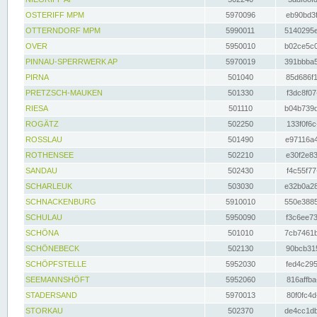
OSTERIFF MPM
5970096
eb90bd3f
OTTERNDORF MPM
5990011
5140295e
OVER
5950010
b02ce5c0
PINNAU-SPERRWERK AP
5970019
391bbba5
PIRNA
501040
85d686f1
PRETZSCH-MAUKEN
501330
f3dc8f07
RIESA
501110
b04b739d
ROGÄTZ
502250
133f0f6c
ROSSLAU
501490
e97116a4
ROTHENSEE
502210
e30f2e83
SANDAU
502430
f4c55f77
SCHARLEUK
503030
e32b0a28
SCHNACKENBURG
5910010
550e3885
SCHULAU
5950090
f3c6ee73
SCHÖNA
501010
7cb7461b
SCHÖNEBECK
502130
90bcb315
SCHÖPFSTELLE
5952030
fed4c295
SEEMANNSHÖFT
5952060
816affba
STADERSAND
5970013
80f0fc4d
STORKAU
502370
de4cc1db