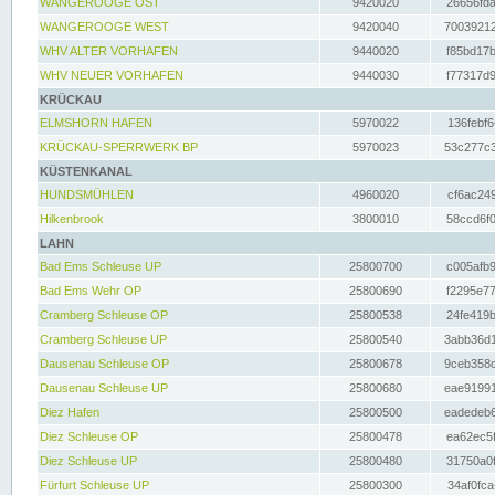
WANGEROOGE OST
9420020
26656fda
WANGEROOGE WEST
9420040
70039212
WHV ALTER VORHAFEN
9440020
f85bd17b
WHV NEUER VORHAFEN
9440030
f77317d9
KRÜCKAU
ELMSHORN HAFEN
5970022
136febf6
KRÜCKAU-SPERRWERK BP
5970023
53c277c3
KÜSTENKANAL
HUNDSMÜHLEN
4960020
cf6ac249
Hilkenbrook
3800010
58ccd6f0
LAHN
Bad Ems Schleuse UP
25800700
c005afb9
Bad Ems Wehr OP
25800690
f2295e77
Cramberg Schleuse OP
25800538
24fe419b
Cramberg Schleuse UP
25800540
3abb36d1
Dausenau Schleuse OP
25800678
9ceb358c
Dausenau Schleuse UP
25800680
eae91991
Diez Hafen
25800500
eadedeb6
Diez Schleuse OP
25800478
ea62ec5f
Diez Schleuse UP
25800480
31750a0f
Fürfurt Schleuse UP
25800300
34af0fca