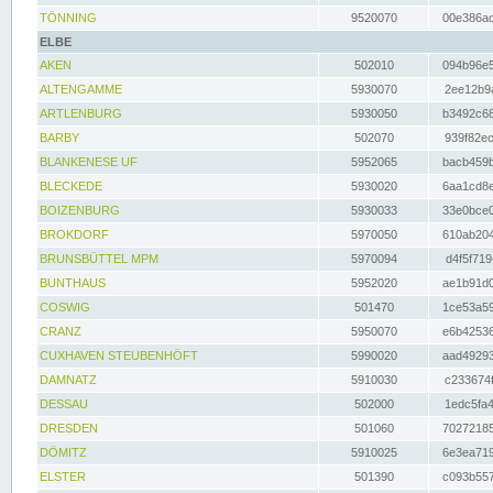
TÖNNING
9520070
00e386ac
ELBE
AKEN
502010
094b96e5
ALTENGAMME
5930070
2ee12b9a
ARTLENBURG
5930050
b3492c68
BARBY
502070
939f82ec
BLANKENESE UF
5952065
bacb459b
BLECKEDE
5930020
6aa1cd8e
BOIZENBURG
5930033
33e0bce0
BROKDORF
5970050
610ab204
BRUNSBÜTTEL MPM
5970094
d4f5f719
BUNTHAUS
5952020
ae1b91d0
COSWIG
501470
1ce53a59
CRANZ
5950070
e6b42536
CUXHAVEN STEUBENHÖFT
5990020
aad49293
DAMNATZ
5910030
c233674f
DESSAU
502000
1edc5fa4
DRESDEN
501060
70272185
DÖMITZ
5910025
6e3ea719
ELSTER
501390
c093b557