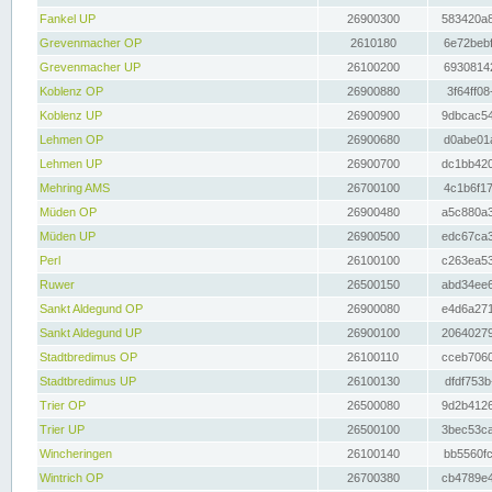
Fankel UP
26900300
583420a8
Grevenmacher OP
2610180
6e72bebf
Grevenmacher UP
26100200
69308142
Koblenz OP
26900880
3f64ff08
Koblenz UP
26900900
9dbcac54
Lehmen OP
26900680
d0abe01a
Lehmen UP
26900700
dc1bb420
Mehring AMS
26700100
4c1b6f17
Müden OP
26900480
a5c880a3
Müden UP
26900500
edc67ca3
Perl
26100100
c263ea53
Ruwer
26500150
abd34ee6
Sankt Aldegund OP
26900080
e4d6a271
Sankt Aldegund UP
26900100
20640279
Stadtbredimus OP
26100110
cceb7060
Stadtbredimus UP
26100130
dfdf753b
Trier OP
26500080
9d2b4126
Trier UP
26500100
3bec53ca
Wincheringen
26100140
bb5560fc
Wintrich OP
26700380
cb4789e4