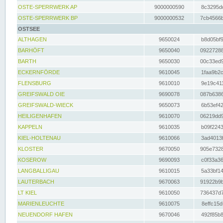
OSTE-SPERRWERK AP
9000000590
8c3295dc
OSTE-SPERRWERK BP
9000000532
7cb4566b
OSTSEE
ALTHAGEN
9650024
b8d05bf9
BARHÖFT
9650040
09227288
BARTH
9650030
00c33ed9
ECKERNFÖRDE
9610045
1faa9b2c
FLENSBURG
9610010
9e19c411
GREIFSWALD OIE
9690078
087b6386
GREIFSWALD-WIECK
9650073
6b53ef42
HEILIGENHAFEN
9610070
06219dd9
KAPPELN
9610035
b09f2243
KIEL-HOLTENAU
9610066
3ad4013f
KLOSTER
9670050
905e7328
KOSEROW
9690093
c0f33a36
LANGBALLIGAU
9610015
5a33bf14
LAUTERBACH
9670063
91922b9b
LT KIEL
9610050
736437d7
MARIENLEUCHTE
9610075
8effc15d
NEUENDORF HAFEN
9670046
492f85b8