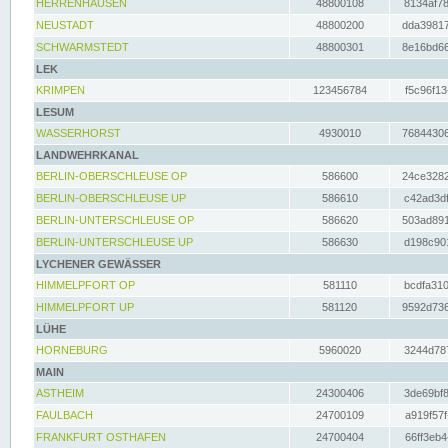
HERRENHAUSEN
48800108
8134af78
NEUSTADT
48800200
dda39817
SCHWARMSTEDT
48800301
8e16bd66
LEK
KRIMPEN
123456784
f5c96f13
LESUM
WASSERHORST
4930010
76844306
LANDWEHRKANAL
BERLIN-OBERSCHLEUSE OP
586600
24ce3282
BERLIN-OBERSCHLEUSE UP
586610
c42ad3df
BERLIN-UNTERSCHLEUSE OP
586620
503ad891
BERLIN-UNTERSCHLEUSE UP
586630
d198c901
LYCHENER GEWÄSSER
HIMMELPFORT OP
581110
bcdfa310
HIMMELPFORT UP
581120
9592d736
LÜHE
HORNEBURG
5960020
3244d787
MAIN
ASTHEIM
24300406
3de69bf8
FAULBACH
24700109
a919f57f
FRANKFURT OSTHAFEN
24700404
66ff3eb4