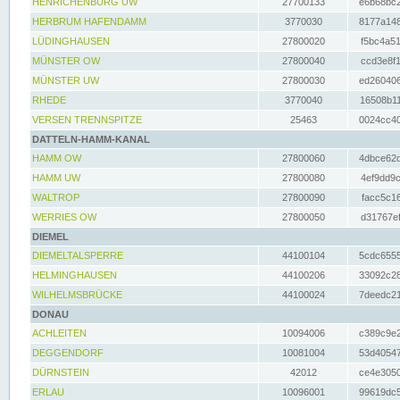
HENRICHENBURG UW
27700133
e6b68bc2
HERBRUM HAFENDAMM
3770030
8177a148
LÜDINGHAUSEN
27800020
f5bc4a51
MÜNSTER OW
27800040
ccd3e8f1
MÜNSTER UW
27800030
ed260406
RHEDE
3770040
16508b11
VERSEN TRENNSPITZE
25463
0024cc40
DATTELN-HAMM-KANAL
HAMM OW
27800060
4dbce62d
HAMM UW
27800080
4ef9dd9c
WALTROP
27800090
facc5c16
WERRIES OW
27800050
d31767ef
DIEMEL
DIEMELTALSPERRE
44100104
5cdc6555
HELMINGHAUSEN
44100206
33092c28
WILHELMSBRÜCKE
44100024
7deedc21
DONAU
ACHLEITEN
10094006
c389c9e2
DEGGENDORF
10081004
53d40547
DÜRNSTEIN
42012
ce4e3050
ERLAU
10096001
99619dc5