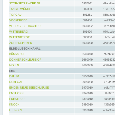
STÖR-SPERRWERK AP
5970041
d9acdbec
TANGERMÜNDE
502350
13e91b77
TORGAU
501261
83bbaedb
VOCKERODE
501480
ae93f2a5
WEHR GEESTHACHT UP
5930062
0f7f58a8
WITTENBERG
501420
070b1eb4
WITTENBERGE
503050
cbf3cd49
ZOLLENSPIEKER
5930090
3de8ea26
ELBE-LÜBECK-KANAL
BÜSSAU UP
9669040
bf7bb8e8
DONNERSCHLEUSE OP
9660049
45634232
MÖLLN
9660050
46644438
EMS
DALUM
3550040
ad357e52
DUKEGAT
3990020
7753c1fa
EMDEN NEUE SEESCHLEUSE
3970010
edfdf747
EMSHÖRN
9340010
c8af067c
FUESTRUP
3310010
3a8ed45f
KNOCK
3990010
438b565e
LEERORT
3910010
abb23dad