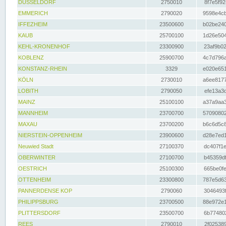
DÜSSELDORF
2750010
8f7e5f92
EMMERICH
2790020
9598e4cb
IFFEZHEIM
23500600
b02be240
KAUB
25700100
1d26e504
KEHL-KRONENHOF
23300900
23af9b02
KOBLENZ
25900700
4c7d796a
KONSTANZ-RHEIN
3329
e020e651
KÖLN
2730010
a6ee8177
LOBITH
2790050
efe13a3d
MAINZ
25100100
a37a9aa3
MANNHEIM
23700700
57090802
MAXAU
23700200
b6c6d5c8
NIERSTEIN-OPPENHEIM
23900600
d28e7ed1
Neuwied Stadt
27100370
dc407f1e
OBERWINTER
27100700
b45359df
OESTRICH
25100300
665be0fe
OTTENHEIM
23300800
787e5d63
PANNERDENSE KOP
2790060
3046493f
PHILIPPSBURG
23700500
88e972e1
PLITTERSDORF
23500700
6b774802
REES
2790010
2f025389