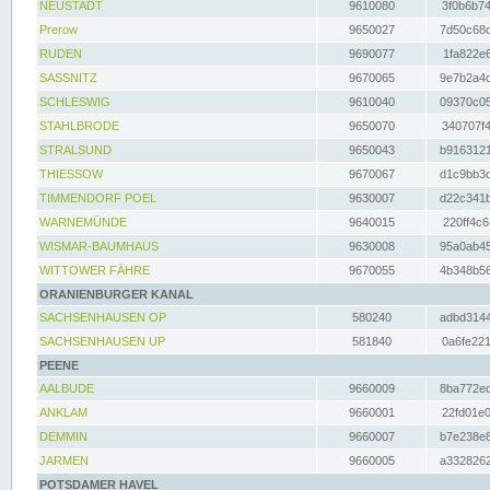
NEUSTADT
9610080
3f0b6b74
Prerow
9650027
7d50c68c
RUDEN
9690077
1fa822e6
SASSNITZ
9670065
9e7b2a4d
SCHLESWIG
9610040
09370c05
STAHLBRODE
9650070
340707f4
STRALSUND
9650043
b9163121
THIESSOW
9670067
d1c9bb3c
TIMMENDORF POEL
9630007
d22c341b
WARNEMÜNDE
9640015
220ff4c6
WISMAR-BAUMHAUS
9630008
95a0ab45
WITTOWER FÄHRE
9670055
4b348b56
ORANIENBURGER KANAL
SACHSENHAUSEN OP
580240
adbd3144
SACHSENHAUSEN UP
581840
0a6fe221
PEENE
AALBUDE
9660009
8ba772ed
ANKLAM
9660001
22fd01e0
DEMMIN
9660007
b7e238e8
JARMEN
9660005
a3328262
POTSDAMER HAVEL