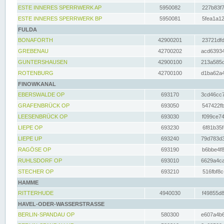
ESTE INNERES SPERRWERK AP
5950082
227b83f7
ESTE INNERES SPERRWERK BP
5950081
5fea1a12
FULDA
BONAFORTH
42900201
23721dfd
GREBENAU
42700202
acd63934
GUNTERSHAUSEN
42900100
213a585d
ROTENBURG
42700100
d1ba62a4
FINOWKANAL
EBERSWALDE OP
693170
3cd46cc7
GRAFENBRÜCK OP
693050
547422fb
LEESENBRÜCK OP
693030
f099ce74
LIEPE OP
693230
6f81b35f
LIEPE UP
693240
79d783d3
RAGÖSE OP
693190
b6bbe4f8
RUHLSDORF OP
693010
6629a4ca
STECHER OP
693210
516fbf8c
HAMME
RITTERHUDE
4940030
f49855d8
HAVEL-ODER-WASSERSTRASSE
BERLIN-SPANDAU OP
580300
e607a4b6