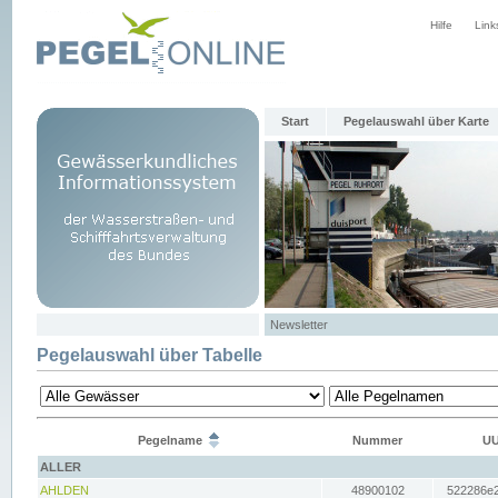
Hilfe
Link
Start
Pegelauswahl über Karte
Newsletter
Pegelauswahl über Tabelle
Pegelname
Nummer
UU
ALLER
AHLDEN
48900102
522286e2