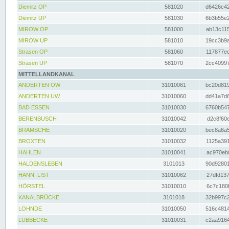
Diemitz OP
581020
d6426c42
Diemitz UP
581030
6b3b55e2
MIROW OP
581000
ab13c115
MIROW UP
581010
19cc3b9a
Strasen OP
581060
117877ec
Strasen UP
581070
2cc40997
MITTELLANDKANAL
ANDERTEN OW
31010061
bc20d819
ANDERTEN UW
31010060
dd41a7d6
BAD ESSEN
31010030
6760b547
BERENBUSCH
31010042
d2c8f60e
BRAMSCHE
31010020
bec8a6a5
BROXTEN
31010032
1125a391
HAHLEN
31010041
ac970eb0
HALDENSLEBEN
3101013
90d92801
HANN. LIST
31010062
27dfd137
HÖRSTEL
31010010
6c7c180f
KANALBRÜCKE
3101018
32b997c2
LOHNDE
31010050
516c4814
LÜBBECKE
31010031
c2aa9164