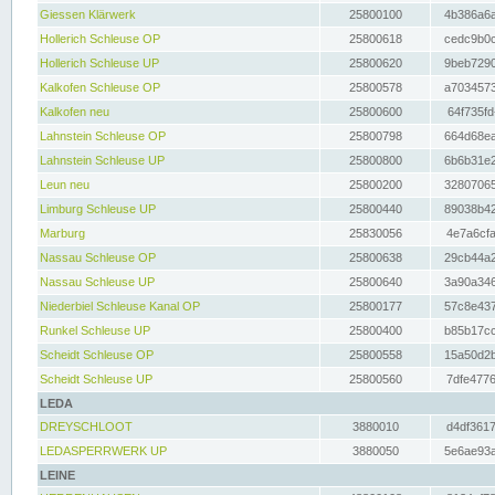
Giessen Klärwerk
25800100
4b386a6a
Hollerich Schleuse OP
25800618
cedc9b0c
Hollerich Schleuse UP
25800620
9beb7290
Kalkofen Schleuse OP
25800578
a7034573
Kalkofen neu
25800600
64f735fd
Lahnstein Schleuse OP
25800798
664d68ea
Lahnstein Schleuse UP
25800800
6b6b31e2
Leun neu
25800200
32807065
Limburg Schleuse UP
25800440
89038b42
Marburg
25830056
4e7a6cfa
Nassau Schleuse OP
25800638
29cb44a2
Nassau Schleuse UP
25800640
3a90a346
Niederbiel Schleuse Kanal OP
25800177
57c8e437
Runkel Schleuse UP
25800400
b85b17cc
Scheidt Schleuse OP
25800558
15a50d2b
Scheidt Schleuse UP
25800560
7dfe4776
LEDA
DREYSCHLOOT
3880010
d4df3617
LEDASPERRWERK UP
3880050
5e6ae93a
LEINE