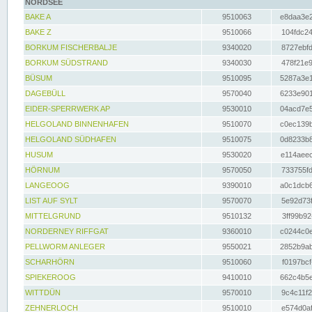
NORDSEE
BAKE A
9510063
e8daa3e2
BAKE Z
9510066
104fdc24
BORKUM FISCHERBALJE
9340020
8727ebfd
BORKUM SÜDSTRAND
9340030
478f21e9
BÜSUM
9510095
5287a3e1
DAGEBÜLL
9570040
6233e901
EIDER-SPERRWERK AP
9530010
04acd7e5
HELGOLAND BINNENHAFEN
9510070
c0ec139b
HELGOLAND SÜDHAFEN
9510075
0d8233b8
HUSUM
9530020
e114aeec
HÖRNUM
9570050
733755fd
LANGEOOG
9390010
a0c1dcb6
LIST AUF SYLT
9570070
5e92d73f
MITTELGRUND
9510132
3ff99b92
NORDERNEY RIFFGAT
9360010
c0244c0e
PELLWORM ANLEGER
9550021
2852b9ab
SCHARHÖRN
9510060
f0197bcf
SPIEKEROOG
9410010
662c4b5e
WITTDÜN
9570010
9c4c11f2
ZEHNERLOCH
9510010
e574d0af