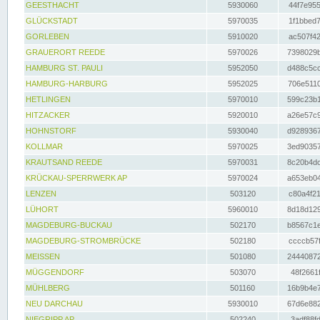
GEESTHACHT
5930060
44f7e955
GLÜCKSTADT
5970035
1f1bbed7
GORLEBEN
5910020
ac507f42
GRAUERORT REEDE
5970026
7398029b
HAMBURG ST. PAULI
5952050
d488c5cc
HAMBURG-HARBURG
5952025
706e5110
HETLINGEN
5970010
599c23b1
HITZACKER
5920010
a26e57c9
HOHNSTORF
5930040
d9289367
KOLLMAR
5970025
3ed90357
KRAUTSAND REEDE
5970031
8c20b4dc
KRÜCKAU-SPERRWERK AP
5970024
a653eb04
LENZEN
503120
c80a4f21
LÜHORT
5960010
8d18d129
MAGDEBURG-BUCKAU
502170
b8567c1e
MAGDEBURG-STROMBRÜCKE
502180
ccccb57f
MEISSEN
501080
24440872
MÜGGENDORF
503070
48f2661f
MÜHLBERG
501160
16b9b4e7
NEU DARCHAU
5930010
67d6e882
NIEGRIPP AP
502240
3adf88fd