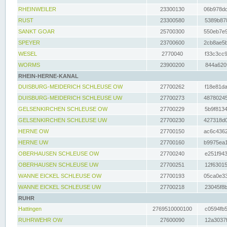
RHEINWEILER
23300130
06b978dd
RUST
23300580
5389b878
SANKT GOAR
25700300
550eb7e9
SPEYER
23700600
2cb8ae5b
WESEL
2770040
f33c3cc9
WORMS
23900200
844a620f
RHEIN-HERNE-KANAL
DUISBURG-MEIDERICH SCHLEUSE OW
27700262
f18e81da
DUISBURG-MEIDERICH SCHLEUSE UW
27700273
48780245
GELSENKIRCHEN SCHLEUSE OW
27700229
5b9f8134
GELSENKIRCHEN SCHLEUSE UW
27700230
427318d0
HERNE OW
27700150
ac6c4362
HERNE UW
27700160
b9975ea1
OBERHAUSEN SCHLEUSE OW
27700240
e251f943
OBERHAUSEN SCHLEUSE UW
27700251
12f63015
WANNE EICKEL SCHLEUSE OW
27700193
05ca0e33
WANNE EICKEL SCHLEUSE UW
27700218
23045f8b
RUHR
Hattingen
2769510000100
c0594fb5
RUHRWEHR OW
27600090
12a3037f