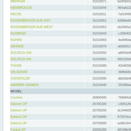
MEHRUM
31010071
be05603a
NIENBRÜGGE
31010044
864a8111
RECKE
31010011
7af19499
RODENBERGER AUE-OST
31010051
6288de60
RODENBERGER AUE-WEST
31010052
eb24b5a3
RUSBEND
31010043
c1f06401
RÜHEN
31010093
4ed5f6da
SEHNDE
31010070
ab0d9117
SÜLFELD OW
31010092
a8604e8f
SÜLFELD UW
31010091
892183d6
THUNE
31010080
42b865fb
VELSDORF
3101012
36f80081
VORSFELDE
31010090
dbb2bb9f
WARBER GRABEN
31010040
2f1080ba
MOSEL
Cochem
26900400
768df4e9
Detzem OP
26700180
c40912fd
Detzem UP
26700200
dc344605
Enkirch OP
26700880
87207dcd
Enkirch UP
26700900
ee861944
Fankel OP
26900280
68198b48