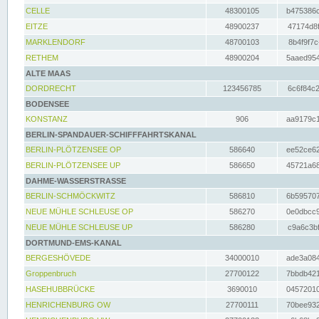
CELLE
48300105
b475386c
EITZE
48900237
47174d8f
MARKLENDORF
48700103
8b4f9f7c
RETHEM
48900204
5aaed954
ALTE MAAS
DORDRECHT
123456785
6c6f84c2
BODENSEE
KONSTANZ
906
aa9179c1
BERLIN-SPANDAUER-SCHIFFFAHRTSKANAL
BERLIN-PLÖTZENSEE OP
586640
ee52ce62
BERLIN-PLÖTZENSEE UP
586650
45721a68
DAHME-WASSERSTRASSE
BERLIN-SCHMÖCKWITZ
586810
6b595707
NEUE MÜHLE SCHLEUSE OP
586270
0e0dbcc9
NEUE MÜHLE SCHLEUSE UP
586280
c9a6c3bf
DORTMUND-EMS-KANAL
BERGESHÖVEDE
34000010
ade3a084
Groppenbruch
27700122
7bbdb421
HASEHUBBRÜCKE
3690010
04572010
HENRICHENBURG OW
27700111
70bee932