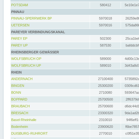
POTSDAM
580412
5e10e1e7
PINNAU
PINNAU-SPERRWERK BP
5970018
26259e8f
UETERSEN
5970016
575da86f
PAREYER VERBINDUNGSKANAL
PAREY EP
502300
25ca1bef
PAREY UP
587530
bafddcbf
RHEINSBERGER GEWÄSSER
WOLFSBRUCH OP
589000
4d00c13e
WOLFSBRUCH UP
589010
3d43a8d7
RHEIN
ANDERNACH
27100400
5735892a
BINGEN
25300200
0309cd61
BONN
2710080
593647aa
BOPPARD
25700500
2ff6379d
BRAUBACH
25700600
d6dc44d1
BREISACH
23300320
9da1ad2b
Basel-Rheinhalle
2310010
94f6eff1
Bodenheim
23900620
f6be7857
DUISBURG-RUHRORT
2770010
c0f51e35