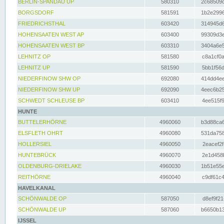
BERLIN-SPANDAU UP
580310
2c68509c
BORGSDORF
581591
1b2e2996
FRIEDRICHSTHAL
603420
314945d6
HOHENSAATEN WEST AP
603400
99309d3e
HOHENSAATEN WEST BP
603310
3404a6e5
LEHNITZ OP
581580
c8a1cf0a
LEHNITZ UP
581590
5bb1f56d
NIEDERFINOW SHW OP
692080
414dd4ee
NIEDERFINOW SHW UP
692090
4eec6b25
SCHWEDT SCHLEUSE BP
603410
4ee515f9
HUNTE
BUTTELERHÖRNE
4960060
b3d88ca6
ELSFLETH OHRT
4960080
531da758
HOLLERSIEL
4960050
2eacef2f
HUNTEBRÜCK
4960070
2e1d458b
OLDENBURG-DRIELAKE
4960030
1b51e55e
REITHÖRNE
4960040
c9df61c4
HAVELKANAL
SCHÖNWALDE OP
587050
d8ef9f21
SCHÖNWALDE UP
587060
b6650b13
IJSSEL