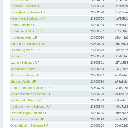
Heilbronn Schleuse UP
23800560
f77df170
Hessigheim Schleuse UP
23800420
23517de9
Hirschhorn Schleuse UP
23800700
acf505dd
Hofen Schleuse UP
23800260
cf2af1a4
Horkheim Schleuse UP
23800557
b76bf04c
Horkheim Wehr UP
23800520
d9b441a5
Kochendorf Schleuse UP
23800600
8f695e71
Ladenburg Wehr UP
23800820
70cee7df
Lauffen
23800500
8559d1a0
Lauffen Schleuse UP
23800501
2f7cb553
Mannheim Neckar
23800900
25582d3f
Marbach Schleuse UP
23800322
456974a8
Marbach Wehr UP
23800320
a73a9cb4
Neckargemünd Schleuse UP
23800740
7be3ff2e
Neckarsteinach Schleuse UP
23800720
d64d07f7
Neckarsulm Wehr UP
23800580
845944f8
Neckarzimmern Schleuse UP
23800640
f00c7183
Oberesslingen Schleuse UP
23800145
cbfae6bc
Oberesslingen Wehr UP
23800140
9de0843a
Obertürkheim Schleuse UP
23800200
80e002d8