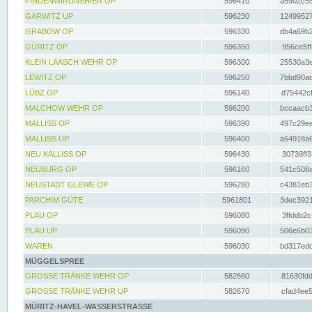
FINDENWIRUNSHIER OP
596410
a5902c55
GARWITZ UP
596230
12499527
GRABOW OP
596330
db4a69b2
GÜRITZ OP
596350
956ce5ff
KLEIN LAASCH WEHR OP
596300
25530a3e
LEWITZ OP
596250
7bbd90ad
LÜBZ OP
596140
d75442cf
MALCHOW WEHR OP
596200
bccaacb3
MALLISS OP
596390
497c29ee
MALLISS UP
596400
a64918a6
NEU KALLISS OP
596430
30739ff3
NEUBURG OP
596160
541c508a
NEUSTADT GLEWE OP
596280
c4381eb3
PARCHIM GÜTE
5961801
3dec3921
PLAU OP
596080
3ffddb2c
PLAU UP
596090
506e6b03
WAREN
596030
bd317edd
MÜGGELSPREE
GROSSE TRÄNKE WEHR OP
582660
81630fdd
GROSSE TRÄNKE WEHR UP
582670
cfad4ee5
MÜRITZ-HAVEL-WASSERSTRASSE