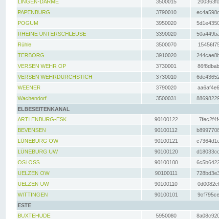
LINGEN-DARME
3500015
200363fc
PAPENBURG
3790010
ec4a598d
POGUM
3950020
5d1e4350
RHEINE UNTERSCHLEUSE
3390020
50a449ba
Rühle
3500070
15456f75
TERBORG
3910020
244cae8b
VERSEN WEHR OP
3730001
86f8dbab
VERSEN WEHRDURCHSTICH
3730010
6de43652
WEENER
3790020
aa6af4e6
Wachendorf
3500031
88698229
ELBESEITENKANAL
ARTLENBURG-ESK
90100122
7fec2f4f
BEVENSEN
90100112
b8997708
LÜNEBURG OW
90100121
c7364d1e
LÜNEBURG UW
90100120
d18033cd
OSLOSS
90100100
6c5b6422
UELZEN OW
90100111
728bd3e3
UELZEN UW
90100110
0d0082cf
WITTINGEN
90100101
9cf795ce
ESTE
BUXTEHUDE
5950080
8a08c920