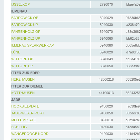
IJSSELKOP
2790070
bbaefa8e
ILMENAU
BARDOWICK OP
5940029
07830b68
BARDOWICK UP
5940030
a238b70f
FAHRENHOLZ OP
5940070
c33c3667
FAHRENHOLZ UP
5940060
bb62b28f
ILMENAU SPERRWERK AP
5940080
6b05e8dc
LÜNE
5940020
d7a8df36
WITTORF OP
5940049
eb3d4195
WITTORF UP
5940050
308c39b6
ITTER ZUR EDER
HERZHAUSEN
42800218
855205e7
ITTER ZUR DIEMEL
KOTTHAUSEN
44100013
36243256
JADE
HOOKSIELPLATE
9430020
fac30fe9
JADE-WESER-PORT
9430050
33bdec83
MELLUMPLATE
9420010
c8b9a2b6
SCHILLIG
9430030
b1cda5a0
WANGEROOGE NORD
9420030
c41d42b1