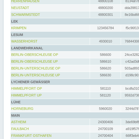
HERRENHAUSEN
48800108
8134af78
NEUSTADT
48800200
dda39817
SCHWARMSTEDT
48800301
8e16bd66
LEK
KRIMPEN
123456784
f5c96f13
LESUM
WASSERHORST
4930010
76844306
LANDWEHRKANAL
BERLIN-OBERSCHLEUSE OP
586600
24ce3282
BERLIN-OBERSCHLEUSE UP
586610
c42ad3df
BERLIN-UNTERSCHLEUSE OP
586620
503ad891
BERLIN-UNTERSCHLEUSE UP
586630
d198c901
LYCHENER GEWÄSSER
HIMMELPFORT OP
581110
bcdfa310
HIMMELPFORT UP
581120
9592d736
LÜHE
HORNEBURG
5960020
3244d787
MAIN
ASTHEIM
24300406
3de69bf8
FAULBACH
24700109
a919f57f
FRANKFURT OSTHAFEN
24700404
66ff3eb4