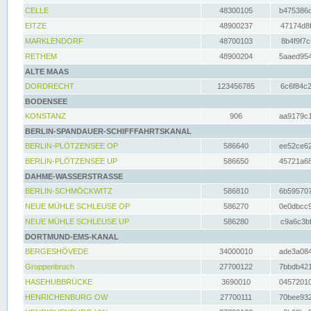
CELLE
48300105
b475386c
EITZE
48900237
47174d8f
MARKLENDORF
48700103
8b4f9f7c
RETHEM
48900204
5aaed954
ALTE MAAS
DORDRECHT
123456785
6c6f84c2
BODENSEE
KONSTANZ
906
aa9179c1
BERLIN-SPANDAUER-SCHIFFFAHRTSKANAL
BERLIN-PLÖTZENSEE OP
586640
ee52ce62
BERLIN-PLÖTZENSEE UP
586650
45721a68
DAHME-WASSERSTRASSE
BERLIN-SCHMÖCKWITZ
586810
6b595707
NEUE MÜHLE SCHLEUSE OP
586270
0e0dbcc9
NEUE MÜHLE SCHLEUSE UP
586280
c9a6c3bf
DORTMUND-EMS-KANAL
BERGESHÖVEDE
34000010
ade3a084
Groppenbruch
27700122
7bbdb421
HASEHUBBRÜCKE
3690010
04572010
HENRICHENBURG OW
27700111
70bee932