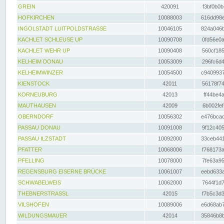
GREIN
420091
f3bf0b0b
HOFKIRCHEN
10088003
616dd98e
INGOLSTADT LUITPOLDSTRASSE
10046105
824a046b
KACHLET SCHLEUSE UP
10090708
0fd56e0a
KACHLET WEHR UP
10090408
560cf185
KELHEIM DONAU
10053009
296fc6d4
KELHEIMWINZER
10054500
c9409937
KIENSTOCK
42011
56178f74
KORNEUBURG
42013
ff44be4a
MAUTHAUSEN
42009
6b002fef
OBERNDORF
10056302
e476bcad
PASSAU DONAU
10091008
9f12c405
PASSAU ILZSTADT
10092000
33ceb441
PFATTER
10068006
f768173a
PFELLING
10078000
7fe63a95
REGENSBURG EISERNE BRÜCKE
10061007
eebd633a
SCHWABELWEIS
10062000
7644f1d7
THEBNERSTRASSL
42015
f7b5c3d3
VILSHOFEN
10089006
e6d68ab7
WILDUNGSMAUER
42014
35846b8b