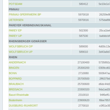
POTSDAM
580412
5e10e1e7
PINNAU
PINNAU-SPERRWERK BP
5970018
26259e8f
UETERSEN
5970016
575da86f
PAREYER VERBINDUNGSKANAL
PAREY EP
502300
25ca1bef
PAREY UP
587530
bafddcbf
RHEINSBERGER GEWÄSSER
WOLFSBRUCH OP
589000
4d00c13e
WOLFSBRUCH UP
589010
3d43a8d7
RHEIN
ANDERNACH
27100400
5735892a
BINGEN
25300200
0309cd61
BONN
2710080
593647aa
BOPPARD
25700500
2ff6379d
BRAUBACH
25700600
d6dc44d1
BREISACH
23300320
9da1ad2b
Basel-Rheinhalle
2310010
94f6eff1
Bodenheim
23900620
f6be7857
DUISBURG-RUHRORT
2770010
c0f51e35