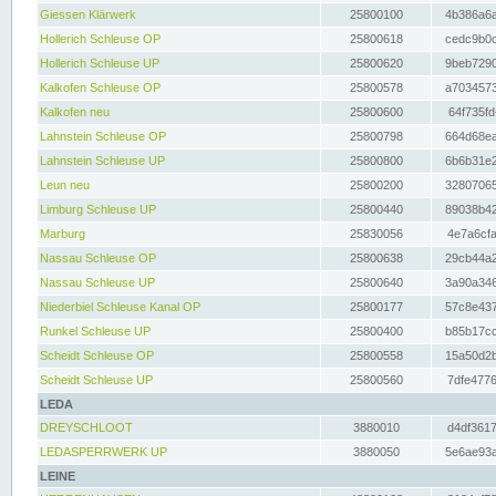
Giessen Klärwerk
25800100
4b386a6a
Hollerich Schleuse OP
25800618
cedc9b0c
Hollerich Schleuse UP
25800620
9beb7290
Kalkofen Schleuse OP
25800578
a7034573
Kalkofen neu
25800600
64f735fd
Lahnstein Schleuse OP
25800798
664d68ea
Lahnstein Schleuse UP
25800800
6b6b31e2
Leun neu
25800200
32807065
Limburg Schleuse UP
25800440
89038b42
Marburg
25830056
4e7a6cfa
Nassau Schleuse OP
25800638
29cb44a2
Nassau Schleuse UP
25800640
3a90a346
Niederbiel Schleuse Kanal OP
25800177
57c8e437
Runkel Schleuse UP
25800400
b85b17cc
Scheidt Schleuse OP
25800558
15a50d2b
Scheidt Schleuse UP
25800560
7dfe4776
LEDA
DREYSCHLOOT
3880010
d4df3617
LEDASPERRWERK UP
3880050
5e6ae93a
LEINE