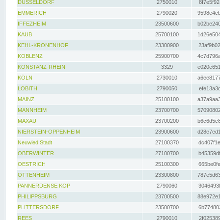
DÜSSELDORF
2750010
8f7e5f92
EMMERICH
2790020
9598e4cb
IFFEZHEIM
23500600
b02be240
KAUB
25700100
1d26e504
KEHL-KRONENHOF
23300900
23af9b02
KOBLENZ
25900700
4c7d796a
KONSTANZ-RHEIN
3329
e020e651
KÖLN
2730010
a6ee8177
LOBITH
2790050
efe13a3d
MAINZ
25100100
a37a9aa3
MANNHEIM
23700700
57090802
MAXAU
23700200
b6c6d5c8
NIERSTEIN-OPPENHEIM
23900600
d28e7ed1
Neuwied Stadt
27100370
dc407f1e
OBERWINTER
27100700
b45359df
OESTRICH
25100300
665be0fe
OTTENHEIM
23300800
787e5d63
PANNERDENSE KOP
2790060
3046493f
PHILIPPSBURG
23700500
88e972e1
PLITTERSDORF
23500700
6b774802
REES
2790010
2f025389