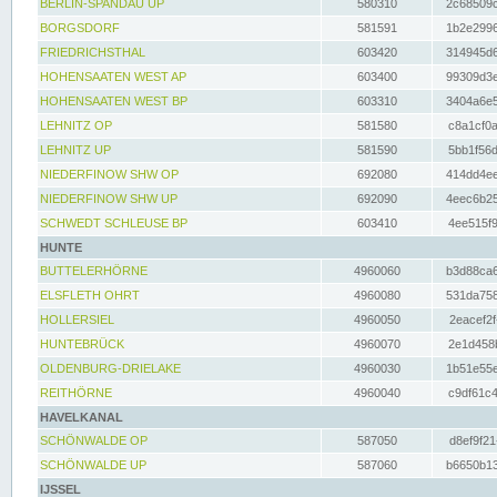
BERLIN-SPANDAU UP
580310
2c68509c
BORGSDORF
581591
1b2e2996
FRIEDRICHSTHAL
603420
314945d6
HOHENSAATEN WEST AP
603400
99309d3e
HOHENSAATEN WEST BP
603310
3404a6e5
LEHNITZ OP
581580
c8a1cf0a
LEHNITZ UP
581590
5bb1f56d
NIEDERFINOW SHW OP
692080
414dd4ee
NIEDERFINOW SHW UP
692090
4eec6b25
SCHWEDT SCHLEUSE BP
603410
4ee515f9
HUNTE
BUTTELERHÖRNE
4960060
b3d88ca6
ELSFLETH OHRT
4960080
531da758
HOLLERSIEL
4960050
2eacef2f
HUNTEBRÜCK
4960070
2e1d458b
OLDENBURG-DRIELAKE
4960030
1b51e55e
REITHÖRNE
4960040
c9df61c4
HAVELKANAL
SCHÖNWALDE OP
587050
d8ef9f21
SCHÖNWALDE UP
587060
b6650b13
IJSSEL