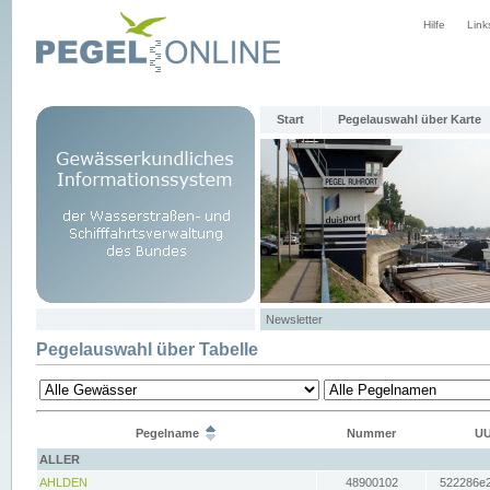
Hilfe
Link
Start
Pegelauswahl über Karte
Newsletter
Pegelauswahl über Tabelle
Pegelname
Nummer
UU
ALLER
AHLDEN
48900102
522286e2