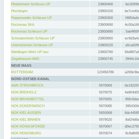
Pleidelsheim Schleuse UP
23800400
6e183f4b
Plochingen
23800100
be7ce40e
Poppenweiler Schleuse UP
23800300
f4854a4c
Rockenau SKA
23800690
4c00a166
Rockenau Schleuse UP
23800680
5ab4f00f
Schwabenheim Schleuse UP
23800800
ec9d3a4d
Untertürkheim Schleuse UP
23800220
a5ca02fb
Wieblingen Wehr UP neu
23800780
66d887a6
Ziegelhausen AMS
23800745
3944c1fd
NEUE MAAS
ROTTERDAM
123456786
a269e3be
NORD-OSTSEE-KANAL
AWK STROHBRÜCK
5970069
0e192297
NOK BREIHOLZ
5970075
4a904d59
NOK BRUNSBÜTTEL
5970091
85fc0dac
NOK DÜKERSWISCH
5970085
3954300d
NOK KIEL AUSSEN
5650068
6dc44585
NOK KIEL BINNEN
5979020
8af24d6a
NOK KÖNIGSFÖRDE
5970067
d0ec2790
NOK RENDSBURG
5970074
8c8afb56