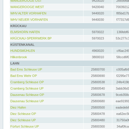
WANGEROOGE OST
9420020
26656fda
WANGEROOGE WEST
9420040
70039212
WHV ALTER VORHAFEN
9440020
f85bd17b
WHV NEUER VORHAFEN
9440030
f77317d9
KRÜCKAU
ELMSHORN HAFEN
5970022
136febf6
KRÜCKAU-SPERRWERK BP
5970023
53c277c3
KÜSTENKANAL
HUNDSMÜHLEN
4960020
cf6ac249
Hilkenbrook
3800010
58ccd6f0
LAHN
Bad Ems Schleuse UP
25800700
c005afb9
Bad Ems Wehr OP
25800690
f2295e77
Cramberg Schleuse OP
25800538
24fe419b
Cramberg Schleuse UP
25800540
3abb36d1
Dausenau Schleuse OP
25800678
9ceb358c
Dausenau Schleuse UP
25800680
eae91991
Diez Hafen
25800500
eadedeb6
Diez Schleuse OP
25800478
ea62ec5f
Diez Schleuse UP
25800480
31750a0f
Fürfurt Schleuse UP
25800300
34af0fca