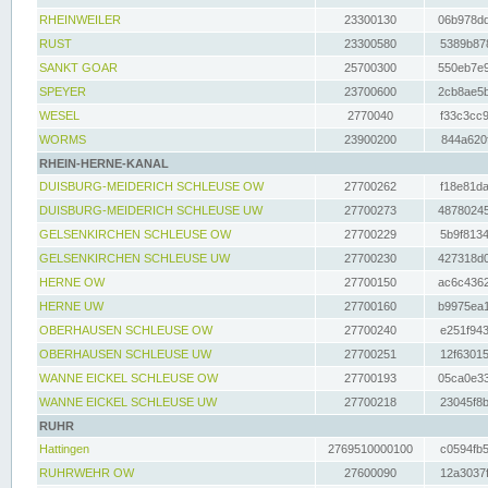
RHEINWEILER
23300130
06b978dd
RUST
23300580
5389b878
SANKT GOAR
25700300
550eb7e9
SPEYER
23700600
2cb8ae5b
WESEL
2770040
f33c3cc9
WORMS
23900200
844a620f
RHEIN-HERNE-KANAL
DUISBURG-MEIDERICH SCHLEUSE OW
27700262
f18e81da
DUISBURG-MEIDERICH SCHLEUSE UW
27700273
48780245
GELSENKIRCHEN SCHLEUSE OW
27700229
5b9f8134
GELSENKIRCHEN SCHLEUSE UW
27700230
427318d0
HERNE OW
27700150
ac6c4362
HERNE UW
27700160
b9975ea1
OBERHAUSEN SCHLEUSE OW
27700240
e251f943
OBERHAUSEN SCHLEUSE UW
27700251
12f63015
WANNE EICKEL SCHLEUSE OW
27700193
05ca0e33
WANNE EICKEL SCHLEUSE UW
27700218
23045f8b
RUHR
Hattingen
2769510000100
c0594fb5
RUHRWEHR OW
27600090
12a3037f