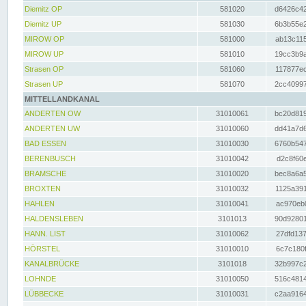
Diemitz OP
581020
d6426c42
Diemitz UP
581030
6b3b55e2
MIROW OP
581000
ab13c115
MIROW UP
581010
19cc3b9a
Strasen OP
581060
117877ec
Strasen UP
581070
2cc40997
MITTELLANDKANAL
ANDERTEN OW
31010061
bc20d819
ANDERTEN UW
31010060
dd41a7d6
BAD ESSEN
31010030
6760b547
BERENBUSCH
31010042
d2c8f60e
BRAMSCHE
31010020
bec8a6a5
BROXTEN
31010032
1125a391
HAHLEN
31010041
ac970eb0
HALDENSLEBEN
3101013
90d92801
HANN. LIST
31010062
27dfd137
HÖRSTEL
31010010
6c7c180f
KANALBRÜCKE
3101018
32b997c2
LOHNDE
31010050
516c4814
LÜBBECKE
31010031
c2aa9164