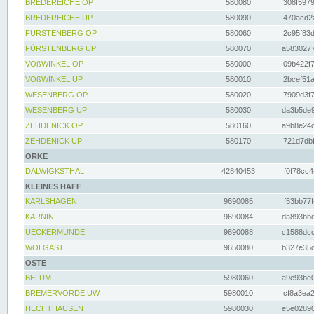
BREDEREICHE OP
580080
308f5979
BREDEREICHE UP
580090
470acd2a
FÜRSTENBERG OP
580060
2c95f83d
FÜRSTENBERG UP
580070
a5830277
VOßWINKEL OP
580000
09b422f7
VOßWINKEL UP
580010
2bcef51a
WESENBERG OP
580020
7909d3f7
WESENBERG UP
580030
da3b5de9
ZEHDENICK OP
580160
a9b8e24c
ZEHDENICK UP
580170
721d7dbf
ORKE
DALWIGKSTHAL
42840453
f0f78cc4
KLEINES HAFF
KARLSHAGEN
9690085
f53bb77f
KARNIN
9690084
da893bbd
UECKERMÜNDE
9690088
c1588dcc
WOLGAST
9650080
b327e35c
OSTE
BELUM
5980060
a9e93be0
BREMERVÖRDE UW
5980010
cf8a3ea2
HECHTHAUSEN
5980030
e5e02890