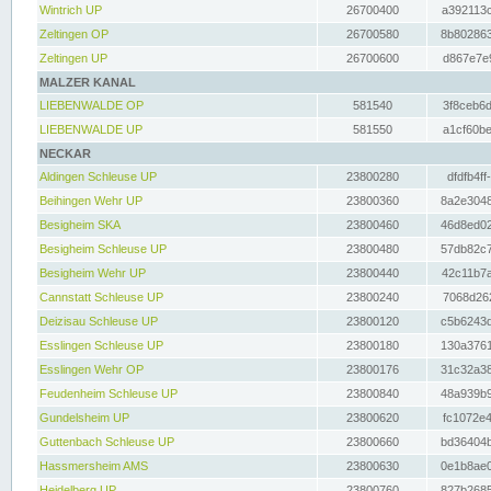
Wintrich UP
26700400
a392113c
Zeltingen OP
26700580
8b802863
Zeltingen UP
26700600
d867e7e9
MALZER KANAL
LIEBENWALDE OP
581540
3f8ceb6d
LIEBENWALDE UP
581550
a1cf60be
NECKAR
Aldingen Schleuse UP
23800280
dfdfb4ff
Beihingen Wehr UP
23800360
8a2e3048
Besigheim SKA
23800460
46d8ed02
Besigheim Schleuse UP
23800480
57db82c7
Besigheim Wehr UP
23800440
42c11b7a
Cannstatt Schleuse UP
23800240
7068d262
Deizisau Schleuse UP
23800120
c5b6243d
Esslingen Schleuse UP
23800180
130a3761
Esslingen Wehr OP
23800176
31c32a38
Feudenheim Schleuse UP
23800840
48a939b9
Gundelsheim UP
23800620
fc1072e4
Guttenbach Schleuse UP
23800660
bd36404b
Hassmersheim AMS
23800630
0e1b8ae0
Heidelberg UP
23800760
827b2685