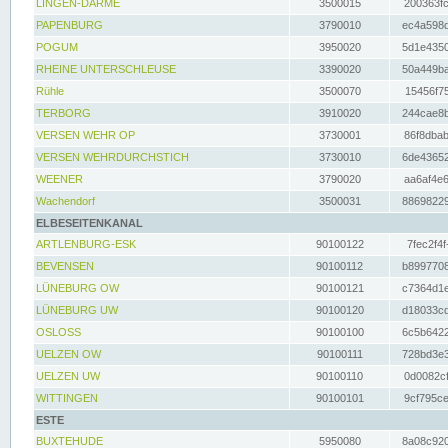
LINGEN-DARME
3500015
200363fc
PAPENBURG
3790010
ec4a598d
POGUM
3950020
5d1e4350
RHEINE UNTERSCHLEUSE
3390020
50a449ba
Rühle
3500070
15456f75
TERBORG
3910020
244cae8b
VERSEN WEHR OP
3730001
86f8dbab
VERSEN WEHRDURCHSTICH
3730010
6de43652
WEENER
3790020
aa6af4e6
Wachendorf
3500031
88698229
ELBESEITENKANAL
ARTLENBURG-ESK
90100122
7fec2f4f
BEVENSEN
90100112
b8997708
LÜNEBURG OW
90100121
c7364d1e
LÜNEBURG UW
90100120
d18033cd
OSLOSS
90100100
6c5b6422
UELZEN OW
90100111
728bd3e3
UELZEN UW
90100110
0d0082cf
WITTINGEN
90100101
9cf795ce
ESTE
BUXTEHUDE
5950080
8a08c920