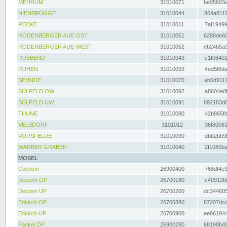
MEHRUM
31010071
be05603a
NIENBRÜGGE
31010044
864a8111
RECKE
31010011
7af19499
RODENBERGER AUE-OST
31010051
6288de60
RODENBERGER AUE-WEST
31010052
eb24b5a3
RUSBEND
31010043
c1f06401
RÜHEN
31010093
4ed5f6da
SEHNDE
31010070
ab0d9117
SÜLFELD OW
31010092
a8604e8f
SÜLFELD UW
31010091
892183d6
THUNE
31010080
42b865fb
VELSDORF
3101012
36f80081
VORSFELDE
31010090
dbb2bb9f
WARBER GRABEN
31010040
2f1080ba
MOSEL
Cochem
26900400
768df4e9
Detzem OP
26700180
c40912fd
Detzem UP
26700200
dc344605
Enkirch OP
26700880
87207dcd
Enkirch UP
26700900
ee861944
Fankel OP
26900280
68198b48