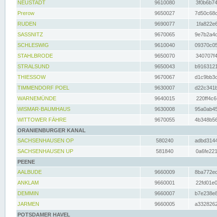
NEUSTADT
9610080
3f0b6b74
Prerow
9650027
7d50c68c
RUDEN
9690077
1fa822e6
SASSNITZ
9670065
9e7b2a4d
SCHLESWIG
9610040
09370c05
STAHLBRODE
9650070
340707f4
STRALSUND
9650043
b9163121
THIESSOW
9670067
d1c9bb3c
TIMMENDORF POEL
9630007
d22c341b
WARNEMÜNDE
9640015
220ff4c6
WISMAR-BAUMHAUS
9630008
95a0ab45
WITTOWER FÄHRE
9670055
4b348b56
ORANIENBURGER KANAL
SACHSENHAUSEN OP
580240
adbd3144
SACHSENHAUSEN UP
581840
0a6fe221
PEENE
AALBUDE
9660009
8ba772ed
ANKLAM
9660001
22fd01e0
DEMMIN
9660007
b7e238e8
JARMEN
9660005
a3328262
POTSDAMER HAVEL