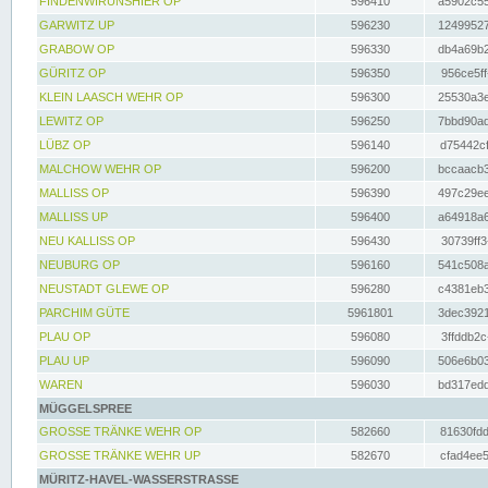
FINDENWIRUNSHIER OP
596410
a5902c55
GARWITZ UP
596230
12499527
GRABOW OP
596330
db4a69b2
GÜRITZ OP
596350
956ce5ff
KLEIN LAASCH WEHR OP
596300
25530a3e
LEWITZ OP
596250
7bbd90ad
LÜBZ OP
596140
d75442cf
MALCHOW WEHR OP
596200
bccaacb3
MALLISS OP
596390
497c29ee
MALLISS UP
596400
a64918a6
NEU KALLISS OP
596430
30739ff3
NEUBURG OP
596160
541c508a
NEUSTADT GLEWE OP
596280
c4381eb3
PARCHIM GÜTE
5961801
3dec3921
PLAU OP
596080
3ffddb2c
PLAU UP
596090
506e6b03
WAREN
596030
bd317edd
MÜGGELSPREE
GROSSE TRÄNKE WEHR OP
582660
81630fdd
GROSSE TRÄNKE WEHR UP
582670
cfad4ee5
MÜRITZ-HAVEL-WASSERSTRASSE