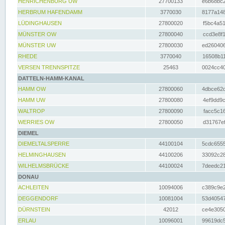
HENRICHENBURG UW
27700133
e6b68bc2
HERBRUM HAFENDAMM
3770030
8177a148
LÜDINGHAUSEN
27800020
f5bc4a51
MÜNSTER OW
27800040
ccd3e8f1
MÜNSTER UW
27800030
ed260406
RHEDE
3770040
16508b11
VERSEN TRENNSPITZE
25463
0024cc40
DATTELN-HAMM-KANAL
HAMM OW
27800060
4dbce62d
HAMM UW
27800080
4ef9dd9c
WALTROP
27800090
facc5c16
WERRIES OW
27800050
d31767ef
DIEMEL
DIEMELTALSPERRE
44100104
5cdc6555
HELMINGHAUSEN
44100206
33092c28
WILHELMSBRÜCKE
44100024
7deedc21
DONAU
ACHLEITEN
10094006
c389c9e2
DEGGENDORF
10081004
53d40547
DÜRNSTEIN
42012
ce4e3050
ERLAU
10096001
99619dc5