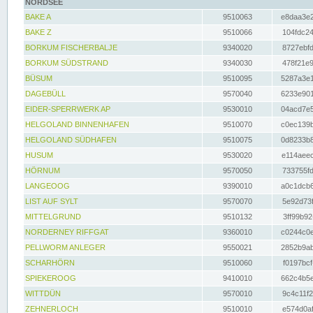
NORDSEE
BAKE A
9510063
e8daa3e2
BAKE Z
9510066
104fdc24
BORKUM FISCHERBALJE
9340020
8727ebfd
BORKUM SÜDSTRAND
9340030
478f21e9
BÜSUM
9510095
5287a3e1
DAGEBÜLL
9570040
6233e901
EIDER-SPERRWERK AP
9530010
04acd7e5
HELGOLAND BINNENHAFEN
9510070
c0ec139b
HELGOLAND SÜDHAFEN
9510075
0d8233b8
HUSUM
9530020
e114aeec
HÖRNUM
9570050
733755fd
LANGEOOG
9390010
a0c1dcb6
LIST AUF SYLT
9570070
5e92d73f
MITTELGRUND
9510132
3ff99b92
NORDERNEY RIFFGAT
9360010
c0244c0e
PELLWORM ANLEGER
9550021
2852b9ab
SCHARHÖRN
9510060
f0197bcf
SPIEKEROOG
9410010
662c4b5e
WITTDÜN
9570010
9c4c11f2
ZEHNERLOCH
9510010
e574d0af