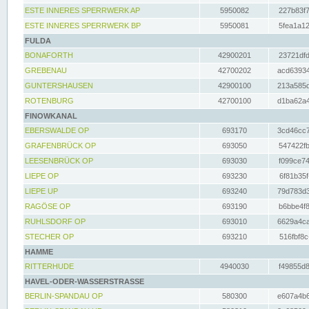
ESTE INNERES SPERRWERK AP
5950082
227b83f7
ESTE INNERES SPERRWERK BP
5950081
5fea1a12
FULDA
BONAFORTH
42900201
23721dfd
GREBENAU
42700202
acd63934
GUNTERSHAUSEN
42900100
213a585d
ROTENBURG
42700100
d1ba62a4
FINOWKANAL
EBERSWALDE OP
693170
3cd46cc7
GRAFENBRÜCK OP
693050
547422fb
LEESENBRÜCK OP
693030
f099ce74
LIEPE OP
693230
6f81b35f
LIEPE UP
693240
79d783d3
RAGÖSE OP
693190
b6bbe4f8
RUHLSDORF OP
693010
6629a4ca
STECHER OP
693210
516fbf8c
HAMME
RITTERHUDE
4940030
f49855d8
HAVEL-ODER-WASSERSTRASSE
BERLIN-SPANDAU OP
580300
e607a4b6