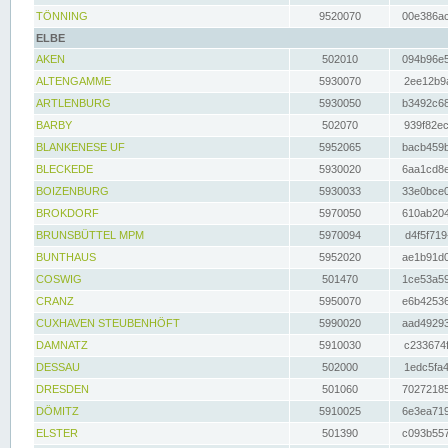
TÖNNING
9520070
00e386ac
ELBE
AKEN
502010
094b96e5
ALTENGAMME
5930070
2ee12b9a
ARTLENBURG
5930050
b3492c68
BARBY
502070
939f82ec
BLANKENESE UF
5952065
bacb459b
BLECKEDE
5930020
6aa1cd8e
BOIZENBURG
5930033
33e0bce0
BROKDORF
5970050
610ab204
BRUNSBÜTTEL MPM
5970094
d4f5f719
BUNTHAUS
5952020
ae1b91d0
COSWIG
501470
1ce53a59
CRANZ
5950070
e6b42536
CUXHAVEN STEUBENHÖFT
5990020
aad49293
DAMNATZ
5910030
c233674f
DESSAU
502000
1edc5fa4
DRESDEN
501060
70272185
DÖMITZ
5910025
6e3ea719
ELSTER
501390
c093b557