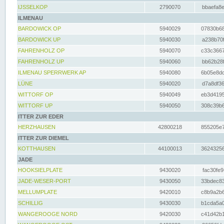
IJSSELKOP
2790070
bbaefa8e
ILMENAU
BARDOWICK OP
5940029
07830b68
BARDOWICK UP
5940030
a238b70f
FAHRENHOLZ OP
5940070
c33c3667
FAHRENHOLZ UP
5940060
bb62b28f
ILMENAU SPERRWERK AP
5940080
6b05e8dc
LÜNE
5940020
d7a8df36
WITTORF OP
5940049
eb3d4195
WITTORF UP
5940050
308c39b6
ITTER ZUR EDER
HERZHAUSEN
42800218
855205e7
ITTER ZUR DIEMEL
KOTTHAUSEN
44100013
36243256
JADE
HOOKSIELPLATE
9430020
fac30fe9
JADE-WESER-PORT
9430050
33bdec83
MELLUMPLATE
9420010
c8b9a2b6
SCHILLIG
9430030
b1cda5a0
WANGEROOGE NORD
9420030
c41d42b1