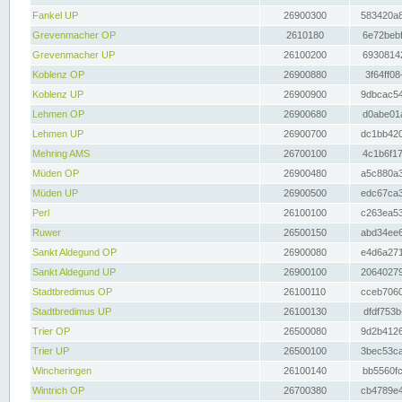
Fankel UP
26900300
583420a8
Grevenmacher OP
2610180
6e72bebf
Grevenmacher UP
26100200
69308142
Koblenz OP
26900880
3f64ff08
Koblenz UP
26900900
9dbcac54
Lehmen OP
26900680
d0abe01a
Lehmen UP
26900700
dc1bb420
Mehring AMS
26700100
4c1b6f17
Müden OP
26900480
a5c880a3
Müden UP
26900500
edc67ca3
Perl
26100100
c263ea53
Ruwer
26500150
abd34ee6
Sankt Aldegund OP
26900080
e4d6a271
Sankt Aldegund UP
26900100
20640279
Stadtbredimus OP
26100110
cceb7060
Stadtbredimus UP
26100130
dfdf753b
Trier OP
26500080
9d2b4126
Trier UP
26500100
3bec53ca
Wincheringen
26100140
bb5560fc
Wintrich OP
26700380
cb4789e4