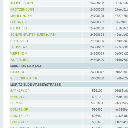
KLEINHEUBACH
24700200
355b02d2
KROTZENBURG
24700335
27eed51b
MAINFLINGEN
24700325
4627475d
OBERNAU
24700302
3c7cfb10
RAUNHEIM
24900108
db1684c1
SCHWEINFURT NEUER HAFEN
24300304
42ecae60
STEINBACH
24500100
1ed983c3
TRUNSTADT
24300202
a77aad00
WERTHEIM
24709089
0e065a22
WÜRZBURG
24300600
915d76e1
MAIN-DONAU-KANAL
BAMBERG
24300042
ff02f181
RIEDENBURG_UP
13409200
4a69e82e
MÜRITZ-ELDE-WASSERSTRASSE
BARKOW OP
596100
06d86c6b
BOBZIN OP
596120
faefa284
BUROW
5961601
a68cf527
DÖMITZ OP
596450
ec8188ee
DÖMITZ UP
596460
ad3a51da
ELDENA OP
596370
0fab94c7