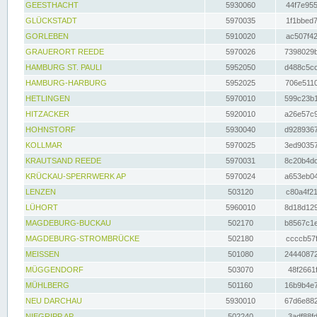
GEESTHACHT
5930060
44f7e955
GLÜCKSTADT
5970035
1f1bbed7
GORLEBEN
5910020
ac507f42
GRAUERORT REEDE
5970026
7398029b
HAMBURG ST. PAULI
5952050
d488c5cc
HAMBURG-HARBURG
5952025
706e5110
HETLINGEN
5970010
599c23b1
HITZACKER
5920010
a26e57c9
HOHNSTORF
5930040
d9289367
KOLLMAR
5970025
3ed90357
KRAUTSAND REEDE
5970031
8c20b4dc
KRÜCKAU-SPERRWERK AP
5970024
a653eb04
LENZEN
503120
c80a4f21
LÜHORT
5960010
8d18d129
MAGDEBURG-BUCKAU
502170
b8567c1e
MAGDEBURG-STROMBRÜCKE
502180
ccccb57f
MEISSEN
501080
24440872
MÜGGENDORF
503070
48f2661f
MÜHLBERG
501160
16b9b4e7
NEU DARCHAU
5930010
67d6e882
NIEGRIPP AP
502240
3adf88fd