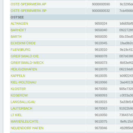
OSTE-SPERRWERK AP
9000000590
8c3295dc
OSTE-SPERRWERK BP
9000000532
7cb4566b
OSTSEE
ALTHAGEN
9650024
b8d05bf9
BARHÖFT
9650040
09227288
BARTH
9650030
00c33ed9
ECKERNFÖRDE
9610045
1faa9b2c
FLENSBURG
9610010
9e19c411
GREIFSWALD OIE
9690078
087b6386
GREIFSWALD-WIECK
9650073
6b53ef42
HEILIGENHAFEN
9610070
06219dd9
KAPPELN
9610035
b09f2243
KIEL-HOLTENAU
9610066
3ad4013f
KLOSTER
9670050
905e7328
KOSEROW
9690093
c0f33a36
LANGBALLIGAU
9610015
5a33bf14
LAUTERBACH
9670063
91922b9b
LT KIEL
9610050
736437d7
MARIENLEUCHTE
9610075
8effc15d
NEUENDORF HAFEN
9670046
492f85b8