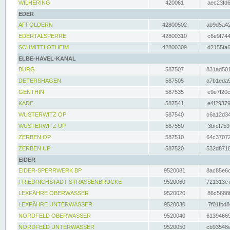
WILHERING
420061
aec23fd6
EDER
AFFOLDERN
42800502
ab9d5a42
EDERTALSPERRE
42800310
c6e9f744
SCHMITTLOTHEIM
42800309
d2155fa6
ELBE-HAVEL-KANAL
BURG
587507
831ad501
DETERSHAGEN
587505
a7b1eda9
GENTHIN
587535
e9e7f20c
KADE
587541
e4f29379
WUSTERWITZ OP
587540
c6a12d34
WUSTERWITZ UP
587550
3bfcf759
ZERBEN OP
587510
64c37072
ZERBEN UP
587520
532d8718
EIDER
EIDER-SPERRWERK BP
9520081
8ac85e6c
FRIEDRICHSTADT STRASSENBRÜCKE
9520060
721313e7
LEXFÄHRE OBERWASSER
9520020
86c5688f
LEXFÄHRE UNTERWASSER
9520030
7f01fbd8
NORDFELD OBERWASSER
9520040
61394669
NORDFELD UNTERWASSER
9520050
cb93548e