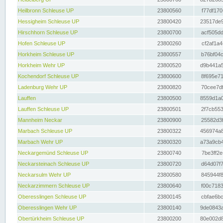
Heilbronn Schleuse UP
23800560
f77df170
Hessigheim Schleuse UP
23800420
23517de9
Hirschhorn Schleuse UP
23800700
acf505dd
Hofen Schleuse UP
23800260
cf2af1a4
Horkheim Schleuse UP
23800557
b76bf04c
Horkheim Wehr UP
23800520
d9b441a5
Kochendorf Schleuse UP
23800600
8f695e71
Ladenburg Wehr UP
23800820
70cee7df
Lauffen
23800500
8559d1a0
Lauffen Schleuse UP
23800501
2f7cb553
Mannheim Neckar
23800900
25582d3f
Marbach Schleuse UP
23800322
456974a8
Marbach Wehr UP
23800320
a73a9cb4
Neckargemünd Schleuse UP
23800740
7be3ff2e
Neckarsteinach Schleuse UP
23800720
d64d07f7
Neckarsulm Wehr UP
23800580
845944f8
Neckarzimmern Schleuse UP
23800640
f00c7183
Oberesslingen Schleuse UP
23800145
cbfae6bc
Oberesslingen Wehr UP
23800140
9de0843a
Obertürkheim Schleuse UP
23800200
80e002d8