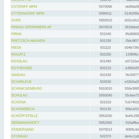
OSTERIFF MPM
5970096
eb90bd3f
OTTERNDORF MPM
5990011
5140295e
OVER
5950010
b02ce5c0
PINNAU-SPERRWERK AP
5970019
391bbba5
PIRNA
501040
85d686f1
PRETZSCH-MAUKEN
501330
f3dc8f07
RIESA
501110
b04b739d
ROGÄTZ
502250
133f0f6c
ROSSLAU
501490
e97116a4
ROTHENSEE
502210
e30f2e83
SANDAU
502430
f4c55f77
SCHARLEUK
503030
e32b0a28
SCHNACKENBURG
5910010
550e3885
SCHULAU
5950090
f3c6ee73
SCHÖNA
501010
7cb7461b
SCHÖNEBECK
502130
90bcb315
SCHÖPFSTELLE
5952030
fed4c295
SEEMANNSHÖFT
5952060
816affba
STADERSAND
5970013
80f0fc4d
STORKAU
502370
de4cc1db