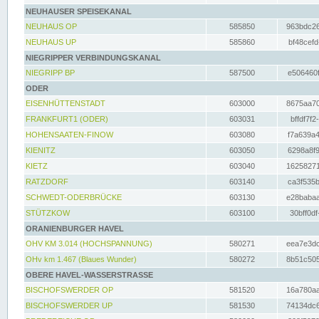
NEUHAUSER SPEISEKANAL
NEUHAUS OP
585850
963bdc26
NEUHAUS UP
585860
bf48cefd
NIEGRIPPER VERBINDUNGSKANAL
NIEGRIPP BP
587500
e506460f
ODER
EISENHÜTTENSTADT
603000
8675aa70
FRANKFURT1 (ODER)
603031
bffdf7f2
HOHENSAATEN-FINOW
603080
f7a639a4
KIENITZ
603050
6298a8f9
KIETZ
603040
16258271
RATZDORF
603140
ca3f535b
SCHWEDT-ODERBRÜCKE
603130
e28babaa
STÜTZKOW
603100
30bff0df
ORANIENBURGER HAVEL
OHV KM 3.014 (HOCHSPANNUNG)
580271
eea7e3dc
OHv km 1.467 (Blaues Wunder)
580272
8b51c505
OBERE HAVEL-WASSERSTRASSE
BISCHOFSWERDER OP
581520
16a780aa
BISCHOFSWERDER UP
581530
74134dc6