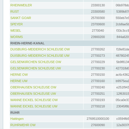
RHEINWEILER
23300130
06b978dd
RUST
23300580
5389b878
SANKT GOAR
25700300
550eb7e9
SPEYER
23700600
2cb8ae5b
WESEL
2770040
f33c3cc9
WORMS
23900200
844a620f
RHEIN-HERNE-KANAL
DUISBURG-MEIDERICH SCHLEUSE OW
27700262
f18e81da
DUISBURG-MEIDERICH SCHLEUSE UW
27700273
48780245
GELSENKIRCHEN SCHLEUSE OW
27700229
5b9f8134
GELSENKIRCHEN SCHLEUSE UW
27700230
427318d0
HERNE OW
27700150
ac6c4362
HERNE UW
27700160
b9975ea1
OBERHAUSEN SCHLEUSE OW
27700240
e251f943
OBERHAUSEN SCHLEUSE UW
27700251
12f63015
WANNE EICKEL SCHLEUSE OW
27700193
05ca0e33
WANNE EICKEL SCHLEUSE UW
27700218
23045f8b
RUHR
Hattingen
2769510000100
c0594fb5
RUHRWEHR OW
27600090
12a3037f