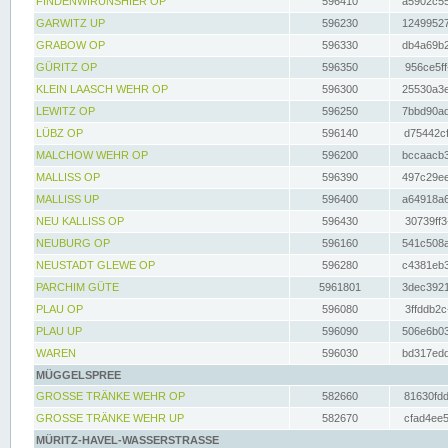
FINDENWIRUNSHIER OP
596410
a5902c55
GARWITZ UP
596230
12499527
GRABOW OP
596330
db4a69b2
GÜRITZ OP
596350
956ce5ff
KLEIN LAASCH WEHR OP
596300
25530a3e
LEWITZ OP
596250
7bbd90ad
LÜBZ OP
596140
d75442cf
MALCHOW WEHR OP
596200
bccaacb3
MALLISS OP
596390
497c29ee
MALLISS UP
596400
a64918a6
NEU KALLISS OP
596430
30739ff3
NEUBURG OP
596160
541c508a
NEUSTADT GLEWE OP
596280
c4381eb3
PARCHIM GÜTE
5961801
3dec3921
PLAU OP
596080
3ffddb2c
PLAU UP
596090
506e6b03
WAREN
596030
bd317edd
MÜGGELSPREE
GROSSE TRÄNKE WEHR OP
582660
81630fdd
GROSSE TRÄNKE WEHR UP
582670
cfad4ee5
MÜRITZ-HAVEL-WASSERSTRASSE