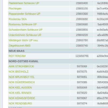
Pleidelsheim Schleuse UP
23800400
6e183f4b
Plochingen
23800100
be7ce40e
Poppenweiler Schleuse UP
23800300
f4854a4c
Rockenau SKA
23800690
4c00a166
Rockenau Schleuse UP
23800680
5ab4f00f
Schwabenheim Schleuse UP
23800800
ec9d3a4d
Untertürkheim Schleuse UP
23800220
a5ca02fb
Wieblingen Wehr UP neu
23800780
66d887a6
Ziegelhausen AMS
23800745
3944c1fd
NEUE MAAS
ROTTERDAM
123456786
a269e3be
NORD-OSTSEE-KANAL
AWK STROHBRÜCK
5970069
0e192297
NOK BREIHOLZ
5970075
4a904d59
NOK BRUNSBÜTTEL
5970091
85fc0dac
NOK DÜKERSWISCH
5970085
3954300d
NOK KIEL AUSSEN
5650068
6dc44585
NOK KIEL BINNEN
5979020
8af24d6a
NOK KÖNIGSFÖRDE
5970067
d0ec2790
NOK RENDSBURG
5970074
8c8afb56