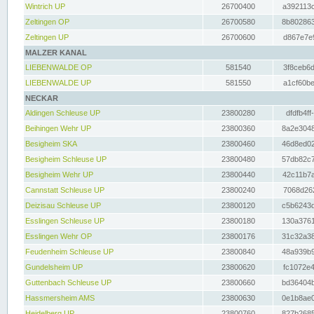
Wintrich UP
26700400
a392113c
Zeltingen OP
26700580
8b802863
Zeltingen UP
26700600
d867e7e9
MALZER KANAL
LIEBENWALDE OP
581540
3f8ceb6d
LIEBENWALDE UP
581550
a1cf60be
NECKAR
Aldingen Schleuse UP
23800280
dfdfb4ff
Beihingen Wehr UP
23800360
8a2e3048
Besigheim SKA
23800460
46d8ed02
Besigheim Schleuse UP
23800480
57db82c7
Besigheim Wehr UP
23800440
42c11b7a
Cannstatt Schleuse UP
23800240
7068d262
Deizisau Schleuse UP
23800120
c5b6243d
Esslingen Schleuse UP
23800180
130a3761
Esslingen Wehr OP
23800176
31c32a38
Feudenheim Schleuse UP
23800840
48a939b9
Gundelsheim UP
23800620
fc1072e4
Guttenbach Schleuse UP
23800660
bd36404b
Hassmersheim AMS
23800630
0e1b8ae0
Heidelberg UP
23800760
827b2685