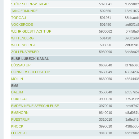
STÖR-SPERRWERK AP
5970041
d9acdbec
TANGERMÜNDE
502350
13e91b77
TORGAU
501261
83bbaedb
VOCKERODE
501480
ae93f2a5
WEHR GEESTHACHT UP
5930062
0f7f58a8
WITTENBERG
501420
070b1eb4
WITTENBERGE
503050
cbf3cd49
ZOLLENSPIEKER
5930090
3de8ea26
ELBE-LÜBECK-KANAL
BÜSSAU UP
9669040
bf7bb8e8
DONNERSCHLEUSE OP
9660049
45634232
MÖLLN
9660050
46644438
EMS
DALUM
3550040
ad357e52
DUKEGAT
3990020
7753c1fa
EMDEN NEUE SEESCHLEUSE
3970010
edfdf747
EMSHÖRN
9340010
c8af067c
FUESTRUP
3310010
3a8ed45f
KNOCK
3990010
438b565e
LEERORT
3910010
abb23dad