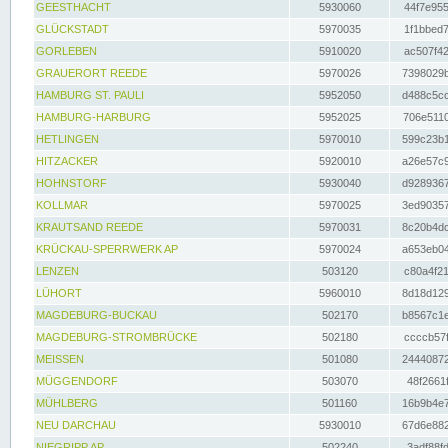
GEESTHACHT
5930060
44f7e955
GLÜCKSTADT
5970035
1f1bbed7
GORLEBEN
5910020
ac507f42
GRAUERORT REEDE
5970026
7398029b
HAMBURG ST. PAULI
5952050
d488c5cc
HAMBURG-HARBURG
5952025
706e5110
HETLINGEN
5970010
599c23b1
HITZACKER
5920010
a26e57c9
HOHNSTORF
5930040
d9289367
KOLLMAR
5970025
3ed90357
KRAUTSAND REEDE
5970031
8c20b4dc
KRÜCKAU-SPERRWERK AP
5970024
a653eb04
LENZEN
503120
c80a4f21
LÜHORT
5960010
8d18d129
MAGDEBURG-BUCKAU
502170
b8567c1e
MAGDEBURG-STROMBRÜCKE
502180
ccccb57f
MEISSEN
501080
24440872
MÜGGENDORF
503070
48f2661f
MÜHLBERG
501160
16b9b4e7
NEU DARCHAU
5930010
67d6e882
NIEGRIPP AP
502240
3adf88fd