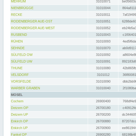
MEHRUM
31010071
be05603a
NIENBRÜGGE
31010044
864a8111
RECKE
31010011
7af19499
RODENBERGER AUE-OST
31010051
6288de60
RODENBERGER AUE-WEST
31010052
eb24b5a3
RUSBEND
31010043
c1f06401
RÜHEN
31010093
4ed5f6da
SEHNDE
31010070
ab0d9117
SÜLFELD OW
31010092
a8604e8f
SÜLFELD UW
31010091
892183d6
THUNE
31010080
42b865fb
VELSDORF
3101012
36f80081
VORSFELDE
31010090
dbb2bb9f
WARBER GRABEN
31010040
2f1080ba
MOSEL
Cochem
26900400
768df4e9
Detzem OP
26700180
c40912fd
Detzem UP
26700200
dc344605
Enkirch OP
26700880
87207dcd
Enkirch UP
26700900
ee861944
Fankel OP
26900280
68198b48