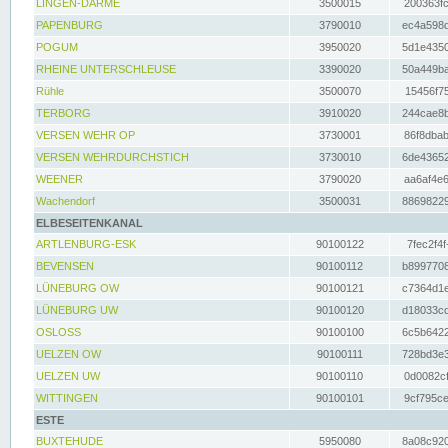
LINGEN-DARME
3500015
200363fc
PAPENBURG
3790010
ec4a598d
POGUM
3950020
5d1e4350
RHEINE UNTERSCHLEUSE
3390020
50a449ba
Rühle
3500070
15456f75
TERBORG
3910020
244cae8b
VERSEN WEHR OP
3730001
86f8dbab
VERSEN WEHRDURCHSTICH
3730010
6de43652
WEENER
3790020
aa6af4e6
Wachendorf
3500031
88698229
ELBESEITENKANAL
ARTLENBURG-ESK
90100122
7fec2f4f
BEVENSEN
90100112
b8997708
LÜNEBURG OW
90100121
c7364d1e
LÜNEBURG UW
90100120
d18033cd
OSLOSS
90100100
6c5b6422
UELZEN OW
90100111
728bd3e3
UELZEN UW
90100110
0d0082cf
WITTINGEN
90100101
9cf795ce
ESTE
BUXTEHUDE
5950080
8a08c920