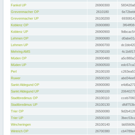
Fankel UP
26900300
583420a8
Grevenmacher OP
2610180
6e72bebf
Grevenmacher UP
26100200
69308142
Koblenz OP
26900880
3f64ff08
Koblenz UP
26900900
9dbcac54
Lehmen OP
26900680
d0abe01a
Lehmen UP
26900700
dc1bb420
Mehring AMS
26700100
4c1b6f17
Müden OP
26900480
a5c880a3
Müden UP
26900500
edc67ca3
Perl
26100100
c263ea53
Ruwer
26500150
abd34ee6
Sankt Aldegund OP
26900080
e4d6a271
Sankt Aldegund UP
26900100
20640279
Stadtbredimus OP
26100110
cceb7060
Stadtbredimus UP
26100130
dfdf753b
Trier OP
26500080
9d2b4126
Trier UP
26500100
3bec53ca
Wincheringen
26100140
bb5560fc
Wintrich OP
26700380
cb4789e4