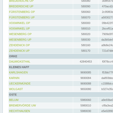
BREDEREICHE OP
580080
308f5979
BREDEREICHE UP
580090
470acd2a
FÜRSTENBERG OP
580060
2c95f83d
FÜRSTENBERG UP
580070
a5830277
VOßWINKEL OP
580000
09b422f7
VOßWINKEL UP
580010
2bcef51a
WESENBERG OP
580020
7909d3f7
WESENBERG UP
580030
da3b5de9
ZEHDENICK OP
580160
a9b8e24c
ZEHDENICK UP
580170
721d7dbf
ORKE
DALWIGKSTHAL
42840453
f0f78cc4
KLEINES HAFF
KARLSHAGEN
9690085
f53bb77f
KARNIN
9690084
da893bbd
UECKERMÜNDE
9690088
c1588dcc
WOLGAST
9650080
b327e35c
OSTE
BELUM
5980060
a9e93be0
BREMERVÖRDE UW
5980010
cf8a3ea2
HECHTHAUSEN
5980030
e5e02890