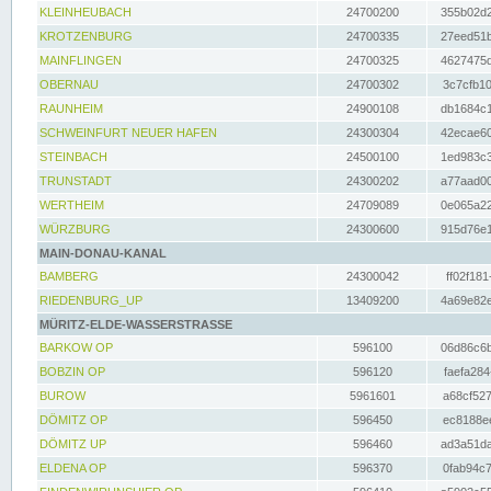
KLEINHEUBACH
24700200
355b02d2
KROTZENBURG
24700335
27eed51b
MAINFLINGEN
24700325
4627475d
OBERNAU
24700302
3c7cfb10
RAUNHEIM
24900108
db1684c1
SCHWEINFURT NEUER HAFEN
24300304
42ecae60
STEINBACH
24500100
1ed983c3
TRUNSTADT
24300202
a77aad00
WERTHEIM
24709089
0e065a22
WÜRZBURG
24300600
915d76e1
MAIN-DONAU-KANAL
BAMBERG
24300042
ff02f181
RIEDENBURG_UP
13409200
4a69e82e
MÜRITZ-ELDE-WASSERSTRASSE
BARKOW OP
596100
06d86c6b
BOBZIN OP
596120
faefa284
BUROW
5961601
a68cf527
DÖMITZ OP
596450
ec8188ee
DÖMITZ UP
596460
ad3a51da
ELDENA OP
596370
0fab94c7