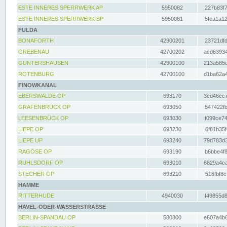
ESTE INNERES SPERRWERK AP
5950082
227b83f7
ESTE INNERES SPERRWERK BP
5950081
5fea1a12
FULDA
BONAFORTH
42900201
23721dfd
GREBENAU
42700202
acd63934
GUNTERSHAUSEN
42900100
213a585d
ROTENBURG
42700100
d1ba62a4
FINOWKANAL
EBERSWALDE OP
693170
3cd46cc7
GRAFENBRÜCK OP
693050
547422fb
LEESENBRÜCK OP
693030
f099ce74
LIEPE OP
693230
6f81b35f
LIEPE UP
693240
79d783d3
RAGÖSE OP
693190
b6bbe4f8
RUHLSDORF OP
693010
6629a4ca
STECHER OP
693210
516fbf8c
HAMME
RITTERHUDE
4940030
f49855d8
HAVEL-ODER-WASSERSTRASSE
BERLIN-SPANDAU OP
580300
e607a4b6