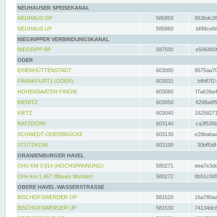
NEUHAUSER SPEISEKANAL
NEUHAUS OP
585850
963bdc26
NEUHAUS UP
585860
bf48cefd
NIEGRIPPER VERBINDUNGSKANAL
NIEGRIPP BP
587500
e506460f
ODER
EISENHÜTTENSTADT
603000
8675aa70
FRANKFURT1 (ODER)
603031
bffdf7f2
HOHENSAATEN-FINOW
603080
f7a639a4
KIENITZ
603050
6298a8f9
KIETZ
603040
16258271
RATZDORF
603140
ca3f535b
SCHWEDT-ODERBRÜCKE
603130
e28babaa
STÜTZKOW
603100
30bff0df
ORANIENBURGER HAVEL
OHV KM 3.014 (HOCHSPANNUNG)
580271
eea7e3dc
OHv km 1.467 (Blaues Wunder)
580272
8b51c505
OBERE HAVEL-WASSERSTRASSE
BISCHOFSWERDER OP
581520
16a780aa
BISCHOFSWERDER UP
581530
74134dc6