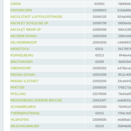
GREIN
420091
f3bf0b0b
HOFKIRCHEN
10088003
616dd98e
INGOLSTADT LUITPOLDSTRASSE
10046105
824a046b
KACHLET SCHLEUSE UP
10090708
0fd56e0a
KACHLET WEHR UP
10090408
560cf185
KELHEIM DONAU
10053009
296fc6d4
KELHEIMWINZER
10054500
c9409937
KIENSTOCK
42011
56178f74
KORNEUBURG
42013
ff44be4a
MAUTHAUSEN
42009
6b002fef
OBERNDORF
10056302
e476bcad
PASSAU DONAU
10091008
9f12c405
PASSAU ILZSTADT
10092000
33ceb441
PFATTER
10068006
f768173a
PFELLING
10078000
7fe63a95
REGENSBURG EISERNE BRÜCKE
10061007
eebd633a
SCHWABELWEIS
10062000
7644f1d7
THEBNERSTRASSL
42015
f7b5c3d3
VILSHOFEN
10089006
e6d68ab7
WILDUNGSMAUER
42014
35846b8b