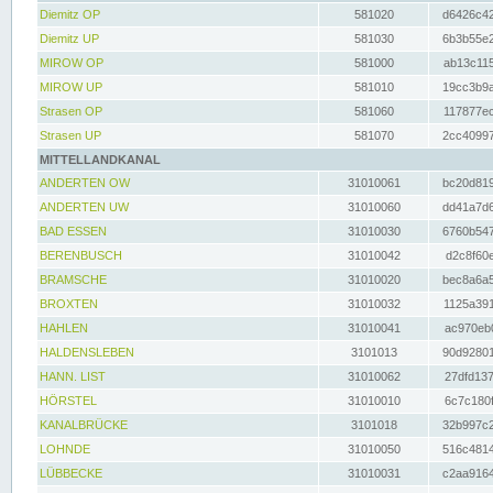
Diemitz OP
581020
d6426c42
Diemitz UP
581030
6b3b55e2
MIROW OP
581000
ab13c115
MIROW UP
581010
19cc3b9a
Strasen OP
581060
117877ec
Strasen UP
581070
2cc40997
MITTELLANDKANAL
ANDERTEN OW
31010061
bc20d819
ANDERTEN UW
31010060
dd41a7d6
BAD ESSEN
31010030
6760b547
BERENBUSCH
31010042
d2c8f60e
BRAMSCHE
31010020
bec8a6a5
BROXTEN
31010032
1125a391
HAHLEN
31010041
ac970eb0
HALDENSLEBEN
3101013
90d92801
HANN. LIST
31010062
27dfd137
HÖRSTEL
31010010
6c7c180f
KANALBRÜCKE
3101018
32b997c2
LOHNDE
31010050
516c4814
LÜBBECKE
31010031
c2aa9164