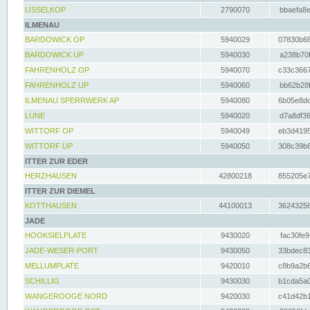
IJSSELKOP
2790070
bbaefa8e
ILMENAU
BARDOWICK OP
5940029
07830b68
BARDOWICK UP
5940030
a238b70f
FAHRENHOLZ OP
5940070
c33c3667
FAHRENHOLZ UP
5940060
bb62b28f
ILMENAU SPERRWERK AP
5940080
6b05e8dc
LÜNE
5940020
d7a8df36
WITTORF OP
5940049
eb3d4195
WITTORF UP
5940050
308c39b6
ITTER ZUR EDER
HERZHAUSEN
42800218
855205e7
ITTER ZUR DIEMEL
KOTTHAUSEN
44100013
36243256
JADE
HOOKSIELPLATE
9430020
fac30fe9
JADE-WESER-PORT
9430050
33bdec83
MELLUMPLATE
9420010
c8b9a2b6
SCHILLIG
9430030
b1cda5a0
WANGEROOGE NORD
9420030
c41d42b1