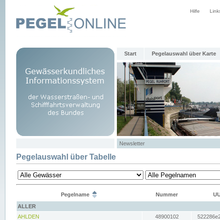
Hilfe
Link
Start
Pegelauswahl über Karte
Newsletter
Pegelauswahl über Tabelle
Pegelname
Nummer
UU
ALLER
AHLDEN
48900102
522286e2