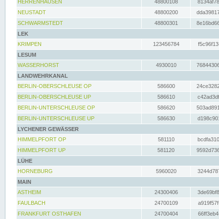
HERRENHAUSEN
48800108
8134af78
NEUSTADT
48800200
dda39817
SCHWARMSTEDT
48800301
8e16bd66
LEK
KRIMPEN
123456784
f5c96f13
LESUM
WASSERHORST
4930010
76844306
LANDWEHRKANAL
BERLIN-OBERSCHLEUSE OP
586600
24ce3282
BERLIN-OBERSCHLEUSE UP
586610
c42ad3df
BERLIN-UNTERSCHLEUSE OP
586620
503ad891
BERLIN-UNTERSCHLEUSE UP
586630
d198c901
LYCHENER GEWÄSSER
HIMMELPFORT OP
581110
bcdfa310
HIMMELPFORT UP
581120
9592d736
LÜHE
HORNEBURG
5960020
3244d787
MAIN
ASTHEIM
24300406
3de69bf8
FAULBACH
24700109
a919f57f
FRANKFURT OSTHAFEN
24700404
66ff3eb4