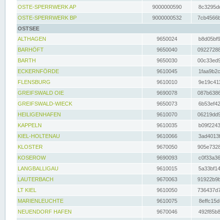
OSTE-SPERRWERK AP
9000000590
8c3295dc
OSTE-SPERRWERK BP
9000000532
7cb4566b
OSTSEE
ALTHAGEN
9650024
b8d05bf9
BARHÖFT
9650040
09227288
BARTH
9650030
00c33ed9
ECKERNFÖRDE
9610045
1faa9b2c
FLENSBURG
9610010
9e19c411
GREIFSWALD OIE
9690078
087b6386
GREIFSWALD-WIECK
9650073
6b53ef42
HEILIGENHAFEN
9610070
06219dd9
KAPPELN
9610035
b09f2243
KIEL-HOLTENAU
9610066
3ad4013f
KLOSTER
9670050
905e7328
KOSEROW
9690093
c0f33a36
LANGBALLIGAU
9610015
5a33bf14
LAUTERBACH
9670063
91922b9b
LT KIEL
9610050
736437d7
MARIENLEUCHTE
9610075
8effc15d
NEUENDORF HAFEN
9670046
492f85b8