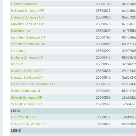
Giessen Klärwerk
25800100
4b386a6a
Hollerich Schleuse OP
25800618
cedc9b0c
Hollerich Schleuse UP
25800620
9beb7290
Kalkofen Schleuse OP
25800578
a7034573
Kalkofen neu
25800600
64f735fd
Lahnstein Schleuse OP
25800798
664d68ea
Lahnstein Schleuse UP
25800800
6b6b31e2
Leun neu
25800200
32807065
Limburg Schleuse UP
25800440
89038b42
Marburg
25830056
4e7a6cfa
Nassau Schleuse OP
25800638
29cb44a2
Nassau Schleuse UP
25800640
3a90a346
Niederbiel Schleuse Kanal OP
25800177
57c8e437
Runkel Schleuse UP
25800400
b85b17cc
Scheidt Schleuse OP
25800558
15a50d2b
Scheidt Schleuse UP
25800560
7dfe4776
LEDA
DREYSCHLOOT
3880010
d4df3617
LEDASPERRWERK UP
3880050
5e6ae93a
LEINE