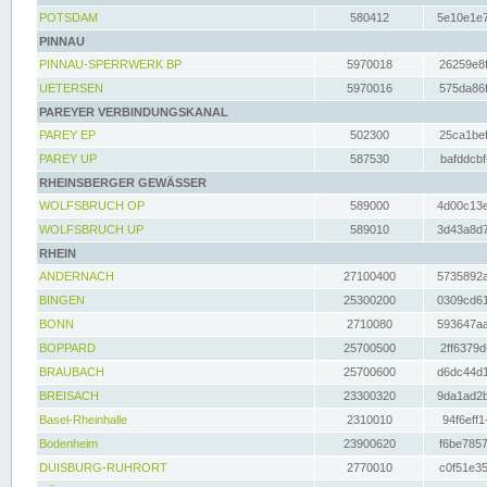
POTSDAM
580412
5e10e1e7
PINNAU
PINNAU-SPERRWERK BP
5970018
26259e8f
UETERSEN
5970016
575da86f
PAREYER VERBINDUNGSKANAL
PAREY EP
502300
25ca1bef
PAREY UP
587530
bafddcbf
RHEINSBERGER GEWÄSSER
WOLFSBRUCH OP
589000
4d00c13e
WOLFSBRUCH UP
589010
3d43a8d7
RHEIN
ANDERNACH
27100400
5735892a
BINGEN
25300200
0309cd61
BONN
2710080
593647aa
BOPPARD
25700500
2ff6379d
BRAUBACH
25700600
d6dc44d1
BREISACH
23300320
9da1ad2b
Basel-Rheinhalle
2310010
94f6eff1
Bodenheim
23900620
f6be7857
DUISBURG-RUHRORT
2770010
c0f51e35