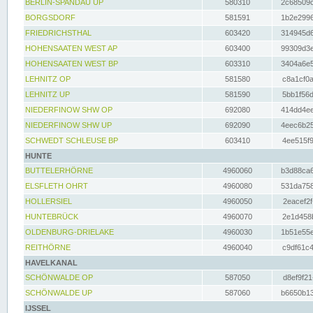
BERLIN-SPANDAU UP
580310
2c68509c
BORGSDORF
581591
1b2e2996
FRIEDRICHSTHAL
603420
314945d6
HOHENSAATEN WEST AP
603400
99309d3e
HOHENSAATEN WEST BP
603310
3404a6e5
LEHNITZ OP
581580
c8a1cf0a
LEHNITZ UP
581590
5bb1f56d
NIEDERFINOW SHW OP
692080
414dd4ee
NIEDERFINOW SHW UP
692090
4eec6b25
SCHWEDT SCHLEUSE BP
603410
4ee515f9
HUNTE
BUTTELERHÖRNE
4960060
b3d88ca6
ELSFLETH OHRT
4960080
531da758
HOLLERSIEL
4960050
2eacef2f
HUNTEBRÜCK
4960070
2e1d458b
OLDENBURG-DRIELAKE
4960030
1b51e55e
REITHÖRNE
4960040
c9df61c4
HAVELKANAL
SCHÖNWALDE OP
587050
d8ef9f21
SCHÖNWALDE UP
587060
b6650b13
IJSSEL