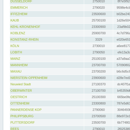
DÜSSELDORF
2750010
8f7e5f92
EMMERICH
2790020
9598e4cb
IFFEZHEIM
23500600
b02be240
KAUB
25700100
1d26e504
KEHL-KRONENHOF
23300900
23af9b02
KOBLENZ
25900700
4c7d796a
KONSTANZ-RHEIN
3329
e020e651
KÖLN
2730010
a6ee8177
LOBITH
2790050
efe13a3d
MAINZ
25100100
a37a9aa3
MANNHEIM
23700700
57090802
MAXAU
23700200
b6c6d5c8
NIERSTEIN-OPPENHEIM
23900600
d28e7ed1
Neuwied Stadt
27100370
dc407f1e
OBERWINTER
27100700
b45359df
OESTRICH
25100300
665be0fe
OTTENHEIM
23300800
787e5d63
PANNERDENSE KOP
2790060
3046493f
PHILIPPSBURG
23700500
88e972e1
PLITTERSDORF
23500700
6b774802
REES
2790010
2f025389