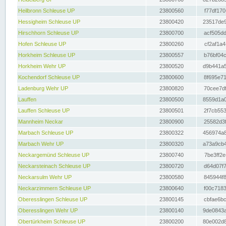
Heilbronn Schleuse UP
23800560
f77df170
Hessigheim Schleuse UP
23800420
23517de9
Hirschhorn Schleuse UP
23800700
acf505dd
Hofen Schleuse UP
23800260
cf2af1a4
Horkheim Schleuse UP
23800557
b76bf04c
Horkheim Wehr UP
23800520
d9b441a5
Kochendorf Schleuse UP
23800600
8f695e71
Ladenburg Wehr UP
23800820
70cee7df
Lauffen
23800500
8559d1a0
Lauffen Schleuse UP
23800501
2f7cb553
Mannheim Neckar
23800900
25582d3f
Marbach Schleuse UP
23800322
456974a8
Marbach Wehr UP
23800320
a73a9cb4
Neckargemünd Schleuse UP
23800740
7be3ff2e
Neckarsteinach Schleuse UP
23800720
d64d07f7
Neckarsulm Wehr UP
23800580
845944f8
Neckarzimmern Schleuse UP
23800640
f00c7183
Oberesslingen Schleuse UP
23800145
cbfae6bc
Oberesslingen Wehr UP
23800140
9de0843a
Obertürkheim Schleuse UP
23800200
80e002d8