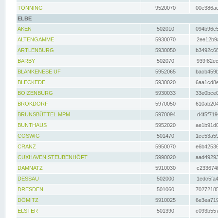
TÖNNING
9520070
00e386ac
ELBE
AKEN
502010
094b96e5
ALTENGAMME
5930070
2ee12b9a
ARTLENBURG
5930050
b3492c68
BARBY
502070
939f82ec
BLANKENESE UF
5952065
bacb459b
BLECKEDE
5930020
6aa1cd8e
BOIZENBURG
5930033
33e0bce0
BROKDORF
5970050
610ab204
BRUNSBÜTTEL MPM
5970094
d4f5f719
BUNTHAUS
5952020
ae1b91d0
COSWIG
501470
1ce53a59
CRANZ
5950070
e6b42536
CUXHAVEN STEUBENHÖFT
5990020
aad49293
DAMNATZ
5910030
c233674f
DESSAU
502000
1edc5fa4
DRESDEN
501060
70272185
DÖMITZ
5910025
6e3ea719
ELSTER
501390
c093b557