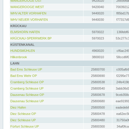
WANGEROOGE OST
9420020
26656fda
WANGEROOGE WEST
9420040
70039212
WHV ALTER VORHAFEN
9440020
f85bd17b
WHV NEUER VORHAFEN
9440030
f77317d9
KRÜCKAU
ELMSHORN HAFEN
5970022
136febf6
KRÜCKAU-SPERRWERK BP
5970023
53c277c3
KÜSTENKANAL
HUNDSMÜHLEN
4960020
cf6ac249
Hilkenbrook
3800010
58ccd6f0
LAHN
Bad Ems Schleuse UP
25800700
c005afb9
Bad Ems Wehr OP
25800690
f2295e77
Cramberg Schleuse OP
25800538
24fe419b
Cramberg Schleuse UP
25800540
3abb36d1
Dausenau Schleuse OP
25800678
9ceb358c
Dausenau Schleuse UP
25800680
eae91991
Diez Hafen
25800500
eadedeb6
Diez Schleuse OP
25800478
ea62ec5f
Diez Schleuse UP
25800480
31750a0f
Fürfurt Schleuse UP
25800300
34af0fca