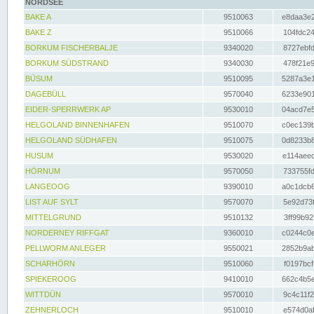
NORDSEE
BAKE A
9510063
e8daa3e2
BAKE Z
9510066
104fdc24
BORKUM FISCHERBALJE
9340020
8727ebfd
BORKUM SÜDSTRAND
9340030
478f21e9
BÜSUM
9510095
5287a3e1
DAGEBÜLL
9570040
6233e901
EIDER-SPERRWERK AP
9530010
04acd7e5
HELGOLAND BINNENHAFEN
9510070
c0ec139b
HELGOLAND SÜDHAFEN
9510075
0d8233b8
HUSUM
9530020
e114aeec
HÖRNUM
9570050
733755fd
LANGEOOG
9390010
a0c1dcb6
LIST AUF SYLT
9570070
5e92d73f
MITTELGRUND
9510132
3ff99b92
NORDERNEY RIFFGAT
9360010
c0244c0e
PELLWORM ANLEGER
9550021
2852b9ab
SCHARHÖRN
9510060
f0197bcf
SPIEKEROOG
9410010
662c4b5e
WITTDÜN
9570010
9c4c11f2
ZEHNERLOCH
9510010
e574d0af