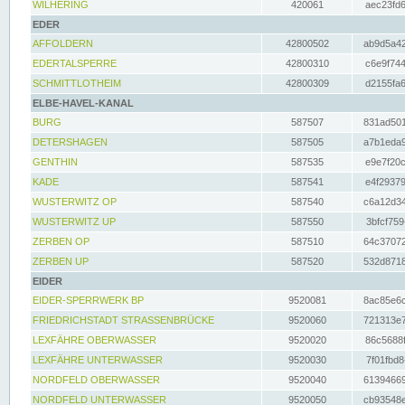
WILHERING
420061
aec23fd6
EDER
AFFOLDERN
42800502
ab9d5a42
EDERTALSPERRE
42800310
c6e9f744
SCHMITTLOTHEIM
42800309
d2155fa6
ELBE-HAVEL-KANAL
BURG
587507
831ad501
DETERSHAGEN
587505
a7b1eda9
GENTHIN
587535
e9e7f20c
KADE
587541
e4f29379
WUSTERWITZ OP
587540
c6a12d34
WUSTERWITZ UP
587550
3bfcf759
ZERBEN OP
587510
64c37072
ZERBEN UP
587520
532d8718
EIDER
EIDER-SPERRWERK BP
9520081
8ac85e6c
FRIEDRICHSTADT STRASSENBRÜCKE
9520060
721313e7
LEXFÄHRE OBERWASSER
9520020
86c5688f
LEXFÄHRE UNTERWASSER
9520030
7f01fbd8
NORDFELD OBERWASSER
9520040
61394669
NORDFELD UNTERWASSER
9520050
cb93548e