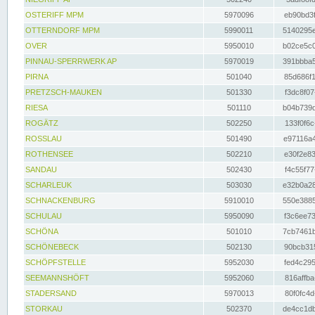
OSTERIFF MPM
5970096
eb90bd3f
OTTERNDORF MPM
5990011
5140295e
OVER
5950010
b02ce5c0
PINNAU-SPERRWERK AP
5970019
391bbba5
PIRNA
501040
85d686f1
PRETZSCH-MAUKEN
501330
f3dc8f07
RIESA
501110
b04b739d
ROGÄTZ
502250
133f0f6c
ROSSLAU
501490
e97116a4
ROTHENSEE
502210
e30f2e83
SANDAU
502430
f4c55f77
SCHARLEUK
503030
e32b0a28
SCHNACKENBURG
5910010
550e3885
SCHULAU
5950090
f3c6ee73
SCHÖNA
501010
7cb7461b
SCHÖNEBECK
502130
90bcb315
SCHÖPFSTELLE
5952030
fed4c295
SEEMANNSHÖFT
5952060
816affba
STADERSAND
5970013
80f0fc4d
STORKAU
502370
de4cc1db