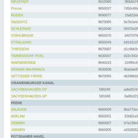
NEUSTADT
9610080
3f0b6b74
Prerow
9650027
7d50c68c
RUDEN
9690077
1fa822e6
SASSNITZ
9670065
9e7b2a4d
SCHLESWIG
9610040
09370c05
STAHLBRODE
9650070
340707f4
STRALSUND
9650043
b9163121
THIESSOW
9670067
d1c9bb3c
TIMMENDORF POEL
9630007
d22c341b
WARNEMÜNDE
9640015
220ff4c6
WISMAR-BAUMHAUS
9630008
95a0ab45
WITTOWER FÄHRE
9670055
4b348b56
ORANIENBURGER KANAL
SACHSENHAUSEN OP
580240
adbd3144
SACHSENHAUSEN UP
581840
0a6fe221
PEENE
AALBUDE
9660009
8ba772ed
ANKLAM
9660001
22fd01e0
DEMMIN
9660007
b7e238e8
JARMEN
9660005
a3328262
POTSDAMER HAVEL