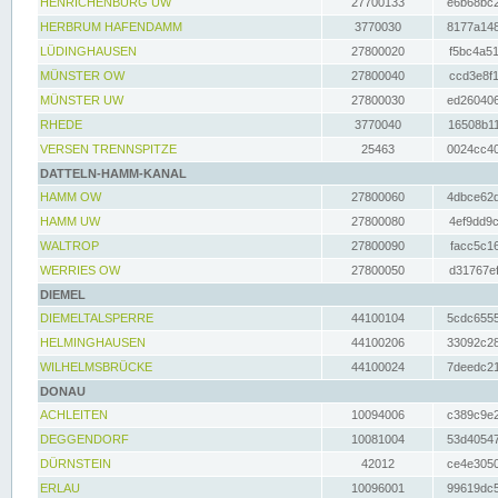
HENRICHENBURG UW
27700133
e6b68bc2
HERBRUM HAFENDAMM
3770030
8177a148
LÜDINGHAUSEN
27800020
f5bc4a51
MÜNSTER OW
27800040
ccd3e8f1
MÜNSTER UW
27800030
ed260406
RHEDE
3770040
16508b11
VERSEN TRENNSPITZE
25463
0024cc40
DATTELN-HAMM-KANAL
HAMM OW
27800060
4dbce62d
HAMM UW
27800080
4ef9dd9c
WALTROP
27800090
facc5c16
WERRIES OW
27800050
d31767ef
DIEMEL
DIEMELTALSPERRE
44100104
5cdc6555
HELMINGHAUSEN
44100206
33092c28
WILHELMSBRÜCKE
44100024
7deedc21
DONAU
ACHLEITEN
10094006
c389c9e2
DEGGENDORF
10081004
53d40547
DÜRNSTEIN
42012
ce4e3050
ERLAU
10096001
99619dc5