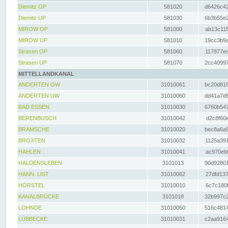
Diemitz OP
581020
d6426c42
Diemitz UP
581030
6b3b55e2
MIROW OP
581000
ab13c115
MIROW UP
581010
19cc3b9a
Strasen OP
581060
117877ec
Strasen UP
581070
2cc40997
MITTELLANDKANAL
ANDERTEN OW
31010061
bc20d819
ANDERTEN UW
31010060
dd41a7d6
BAD ESSEN
31010030
6760b547
BERENBUSCH
31010042
d2c8f60e
BRAMSCHE
31010020
bec8a6a5
BROXTEN
31010032
1125a391
HAHLEN
31010041
ac970eb0
HALDENSLEBEN
3101013
90d92801
HANN. LIST
31010062
27dfd137
HÖRSTEL
31010010
6c7c180f
KANALBRÜCKE
3101018
32b997c2
LOHNDE
31010050
516c4814
LÜBBECKE
31010031
c2aa9164