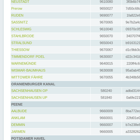
NEUSTADT
9610080
3f0b6b74
Prerow
9650027
7d50c68c
RUDEN
9690077
1fa822e6
SASSNITZ
9670065
9e7b2a4d
SCHLESWIG
9610040
09370c05
STAHLBRODE
9650070
340707f4
STRALSUND
9650043
b9163121
THIESSOW
9670067
d1c9bb3c
TIMMENDORF POEL
9630007
d22c341b
WARNEMÜNDE
9640015
220ff4c6
WISMAR-BAUMHAUS
9630008
95a0ab45
WITTOWER FÄHRE
9670055
4b348b56
ORANIENBURGER KANAL
SACHSENHAUSEN OP
580240
adbd3144
SACHSENHAUSEN UP
581840
0a6fe221
PEENE
AALBUDE
9660009
8ba772ed
ANKLAM
9660001
22fd01e0
DEMMIN
9660007
b7e238e8
JARMEN
9660005
a3328262
POTSDAMER HAVEL