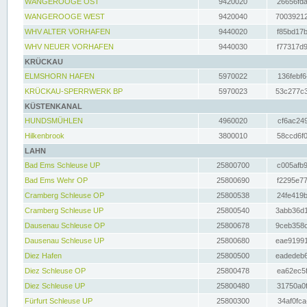
WANGEROOGE OST
9420020
26656fda
WANGEROOGE WEST
9420040
70039212
WHV ALTER VORHAFEN
9440020
f85bd17b
WHV NEUER VORHAFEN
9440030
f77317d9
KRÜCKAU
ELMSHORN HAFEN
5970022
136febf6
KRÜCKAU-SPERRWERK BP
5970023
53c277c3
KÜSTENKANAL
HUNDSMÜHLEN
4960020
cf6ac249
Hilkenbrook
3800010
58ccd6f0
LAHN
Bad Ems Schleuse UP
25800700
c005afb9
Bad Ems Wehr OP
25800690
f2295e77
Cramberg Schleuse OP
25800538
24fe419b
Cramberg Schleuse UP
25800540
3abb36d1
Dausenau Schleuse OP
25800678
9ceb358c
Dausenau Schleuse UP
25800680
eae91991
Diez Hafen
25800500
eadedeb6
Diez Schleuse OP
25800478
ea62ec5f
Diez Schleuse UP
25800480
31750a0f
Fürfurt Schleuse UP
25800300
34af0fca