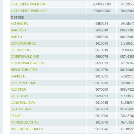
OSTE-SPERRWERK AP
9000000590
8c3295dc
OSTE-SPERRWERK BP
9000000532
7cb4566b
OSTSEE
ALTHAGEN
9650024
b8d05bf9
BARHÖFT
9650040
09227288
BARTH
9650030
00c33ed9
ECKERNFÖRDE
9610045
1faa9b2c
FLENSBURG
9610010
9e19c411
GREIFSWALD OIE
9690078
087b6386
GREIFSWALD-WIECK
9650073
6b53ef42
HEILIGENHAFEN
9610070
06219dd9
KAPPELN
9610035
b09f2243
KIEL-HOLTENAU
9610066
3ad4013f
KLOSTER
9670050
905e7328
KOSEROW
9690093
c0f33a36
LANGBALLIGAU
9610015
5a33bf14
LAUTERBACH
9670063
91922b9b
LT KIEL
9610050
736437d7
MARIENLEUCHTE
9610075
8effc15d
NEUENDORF HAFEN
9670046
492f85b8