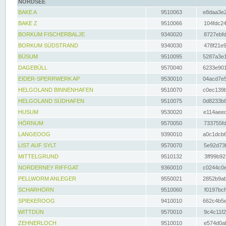
NORDSEE
BAKE A
9510063
e8daa3e2
BAKE Z
9510066
104fdc24
BORKUM FISCHERBALJE
9340020
8727ebfd
BORKUM SÜDSTRAND
9340030
478f21e9
BÜSUM
9510095
5287a3e1
DAGEBÜLL
9570040
6233e901
EIDER-SPERRWERK AP
9530010
04acd7e5
HELGOLAND BINNENHAFEN
9510070
c0ec139b
HELGOLAND SÜDHAFEN
9510075
0d8233b8
HUSUM
9530020
e114aeec
HÖRNUM
9570050
733755fd
LANGEOOG
9390010
a0c1dcb6
LIST AUF SYLT
9570070
5e92d73f
MITTELGRUND
9510132
3ff99b92
NORDERNEY RIFFGAT
9360010
c0244c0e
PELLWORM ANLEGER
9550021
2852b9ab
SCHARHÖRN
9510060
f0197bcf
SPIEKEROOG
9410010
662c4b5e
WITTDÜN
9570010
9c4c11f2
ZEHNERLOCH
9510010
e574d0af