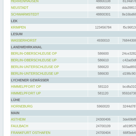
HERRENHAUSEN
48800108
8134af78
NEUSTADT
48800200
dda39817
SCHWARMSTEDT
48800301
8e16bd66
LEK
KRIMPEN
123456784
f5c96f13
LESUM
WASSERHORST
4930010
76844306
LANDWEHRKANAL
BERLIN-OBERSCHLEUSE OP
586600
24ce3282
BERLIN-OBERSCHLEUSE UP
586610
c42ad3df
BERLIN-UNTERSCHLEUSE OP
586620
503ad891
BERLIN-UNTERSCHLEUSE UP
586630
d198c901
LYCHENER GEWÄSSER
HIMMELPFORT OP
581110
bcdfa310
HIMMELPFORT UP
581120
9592d736
LÜHE
HORNEBURG
5960020
3244d787
MAIN
ASTHEIM
24300406
3de69bf8
FAULBACH
24700109
a919f57f
FRANKFURT OSTHAFEN
24700404
66ff3eb4