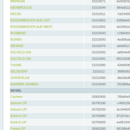
MEHRUM
31010071
be05603a
NIENBRÜGGE
31010044
864a8111
RECKE
31010011
7af19499
RODENBERGER AUE-OST
31010051
6288de60
RODENBERGER AUE-WEST
31010052
eb24b5a3
RUSBEND
31010043
c1f06401
RÜHEN
31010093
4ed5f6da
SEHNDE
31010070
ab0d9117
SÜLFELD OW
31010092
a8604e8f
SÜLFELD UW
31010091
892183d6
THUNE
31010080
42b865fb
VELSDORF
3101012
36f80081
VORSFELDE
31010090
dbb2bb9f
WARBER GRABEN
31010040
2f1080ba
MOSEL
Cochem
26900400
768df4e9
Detzem OP
26700180
c40912fd
Detzem UP
26700200
dc344605
Enkirch OP
26700880
87207dcd
Enkirch UP
26700900
ee861944
Fankel OP
26900280
68198b48