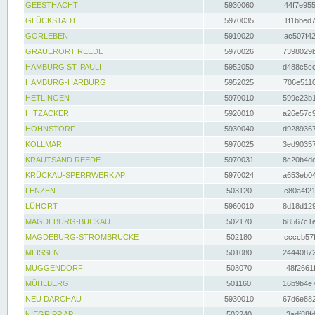
GEESTHACHT
5930060
44f7e955
GLÜCKSTADT
5970035
1f1bbed7
GORLEBEN
5910020
ac507f42
GRAUERORT REEDE
5970026
7398029b
HAMBURG ST. PAULI
5952050
d488c5cc
HAMBURG-HARBURG
5952025
706e5110
HETLINGEN
5970010
599c23b1
HITZACKER
5920010
a26e57c9
HOHNSTORF
5930040
d9289367
KOLLMAR
5970025
3ed90357
KRAUTSAND REEDE
5970031
8c20b4dc
KRÜCKAU-SPERRWERK AP
5970024
a653eb04
LENZEN
503120
c80a4f21
LÜHORT
5960010
8d18d129
MAGDEBURG-BUCKAU
502170
b8567c1e
MAGDEBURG-STROMBRÜCKE
502180
ccccb57f
MEISSEN
501080
24440872
MÜGGENDORF
503070
48f2661f
MÜHLBERG
501160
16b9b4e7
NEU DARCHAU
5930010
67d6e882
NIEGRIPP AP
502240
3adf88fd