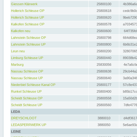
Giessen Klärwerk
25800100
4b386a6a
Hollerich Schleuse OP
25800618
cedc9b0c
Hollerich Schleuse UP
25800620
9beb7290
Kalkofen Schleuse OP
25800578
a7034573
Kalkofen neu
25800600
64f735fd
Lahnstein Schleuse OP
25800798
664d68ea
Lahnstein Schleuse UP
25800800
6b6b31e2
Leun neu
25800200
32807065
Limburg Schleuse UP
25800440
89038b42
Marburg
25830056
4e7a6cfa
Nassau Schleuse OP
25800638
29cb44a2
Nassau Schleuse UP
25800640
3a90a346
Niederbiel Schleuse Kanal OP
25800177
57c8e437
Runkel Schleuse UP
25800400
b85b17cc
Scheidt Schleuse OP
25800558
15a50d2b
Scheidt Schleuse UP
25800560
7dfe4776
LEDA
DREYSCHLOOT
3880010
d4df3617
LEDASPERRWERK UP
3880050
5e6ae93a
LEINE