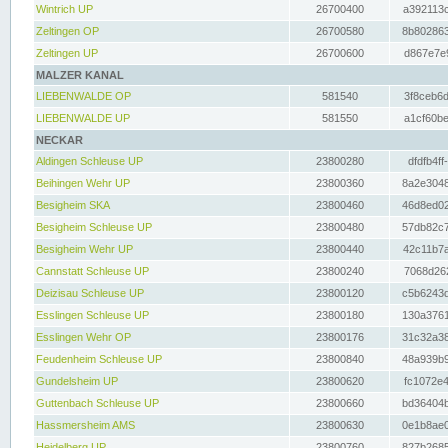
Wintrich UP
26700400
a392113c
Zeltingen OP
26700580
8b802863
Zeltingen UP
26700600
d867e7e9
MALZER KANAL
LIEBENWALDE OP
581540
3f8ceb6d
LIEBENWALDE UP
581550
a1cf60be
NECKAR
Aldingen Schleuse UP
23800280
dfdfb4ff
Beihingen Wehr UP
23800360
8a2e3048
Besigheim SKA
23800460
46d8ed02
Besigheim Schleuse UP
23800480
57db82c7
Besigheim Wehr UP
23800440
42c11b7a
Cannstatt Schleuse UP
23800240
7068d262
Deizisau Schleuse UP
23800120
c5b6243d
Esslingen Schleuse UP
23800180
130a3761
Esslingen Wehr OP
23800176
31c32a38
Feudenheim Schleuse UP
23800840
48a939b9
Gundelsheim UP
23800620
fc1072e4
Guttenbach Schleuse UP
23800660
bd36404b
Hassmersheim AMS
23800630
0e1b8ae0
Heidelberg UP
23800760
827b2685