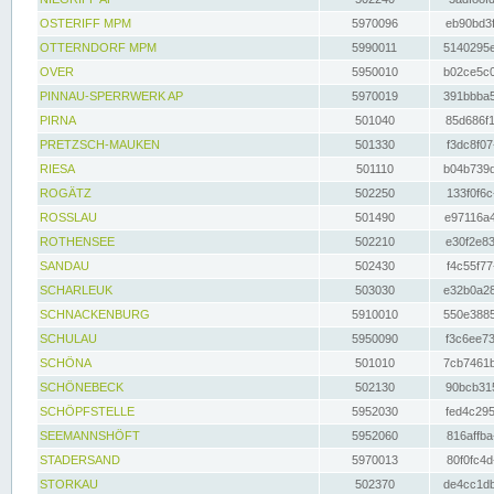
OSTERIFF MPM
5970096
eb90bd3f
OTTERNDORF MPM
5990011
5140295e
OVER
5950010
b02ce5c0
PINNAU-SPERRWERK AP
5970019
391bbba5
PIRNA
501040
85d686f1
PRETZSCH-MAUKEN
501330
f3dc8f07
RIESA
501110
b04b739d
ROGÄTZ
502250
133f0f6c
ROSSLAU
501490
e97116a4
ROTHENSEE
502210
e30f2e83
SANDAU
502430
f4c55f77
SCHARLEUK
503030
e32b0a28
SCHNACKENBURG
5910010
550e3885
SCHULAU
5950090
f3c6ee73
SCHÖNA
501010
7cb7461b
SCHÖNEBECK
502130
90bcb315
SCHÖPFSTELLE
5952030
fed4c295
SEEMANNSHÖFT
5952060
816affba
STADERSAND
5970013
80f0fc4d
STORKAU
502370
de4cc1db