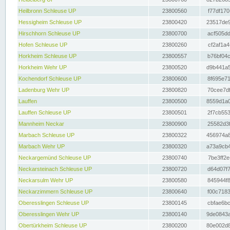
Heilbronn Schleuse UP
23800560
f77df170
Hessigheim Schleuse UP
23800420
23517de9
Hirschhorn Schleuse UP
23800700
acf505dd
Hofen Schleuse UP
23800260
cf2af1a4
Horkheim Schleuse UP
23800557
b76bf04c
Horkheim Wehr UP
23800520
d9b441a5
Kochendorf Schleuse UP
23800600
8f695e71
Ladenburg Wehr UP
23800820
70cee7df
Lauffen
23800500
8559d1a0
Lauffen Schleuse UP
23800501
2f7cb553
Mannheim Neckar
23800900
25582d3f
Marbach Schleuse UP
23800322
456974a8
Marbach Wehr UP
23800320
a73a9cb4
Neckargemünd Schleuse UP
23800740
7be3ff2e
Neckarsteinach Schleuse UP
23800720
d64d07f7
Neckarsulm Wehr UP
23800580
845944f8
Neckarzimmern Schleuse UP
23800640
f00c7183
Oberesslingen Schleuse UP
23800145
cbfae6bc
Oberesslingen Wehr UP
23800140
9de0843a
Obertürkheim Schleuse UP
23800200
80e002d8