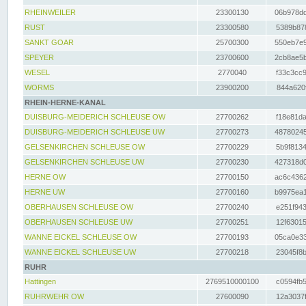
RHEINWEILER
23300130
06b978dd
RUST
23300580
5389b878
SANKT GOAR
25700300
550eb7e9
SPEYER
23700600
2cb8ae5b
WESEL
2770040
f33c3cc9
WORMS
23900200
844a620f
RHEIN-HERNE-KANAL
DUISBURG-MEIDERICH SCHLEUSE OW
27700262
f18e81da
DUISBURG-MEIDERICH SCHLEUSE UW
27700273
48780245
GELSENKIRCHEN SCHLEUSE OW
27700229
5b9f8134
GELSENKIRCHEN SCHLEUSE UW
27700230
427318d0
HERNE OW
27700150
ac6c4362
HERNE UW
27700160
b9975ea1
OBERHAUSEN SCHLEUSE OW
27700240
e251f943
OBERHAUSEN SCHLEUSE UW
27700251
12f63015
WANNE EICKEL SCHLEUSE OW
27700193
05ca0e33
WANNE EICKEL SCHLEUSE UW
27700218
23045f8b
RUHR
Hattingen
2769510000100
c0594fb5
RUHRWEHR OW
27600090
12a3037f