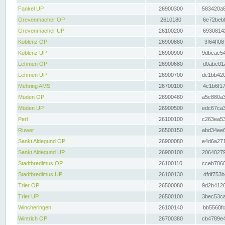
Fankel UP
26900300
583420a8
Grevenmacher OP
2610180
6e72bebf
Grevenmacher UP
26100200
69308142
Koblenz OP
26900880
3f64ff08
Koblenz UP
26900900
9dbcac54
Lehmen OP
26900680
d0abe01a
Lehmen UP
26900700
dc1bb420
Mehring AMS
26700100
4c1b6f17
Müden OP
26900480
a5c880a3
Müden UP
26900500
edc67ca3
Perl
26100100
c263ea53
Ruwer
26500150
abd34ee6
Sankt Aldegund OP
26900080
e4d6a271
Sankt Aldegund UP
26900100
20640279
Stadtbredimus OP
26100110
cceb7060
Stadtbredimus UP
26100130
dfdf753b
Trier OP
26500080
9d2b4126
Trier UP
26500100
3bec53ca
Wincheringen
26100140
bb5560fc
Wintrich OP
26700380
cb4789e4