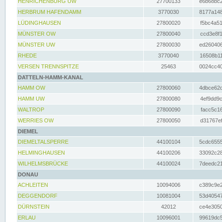
HENRICHENBURG UW
27700133
e6b68bc2
HERBRUM HAFENDAMM
3770030
8177a148
LÜDINGHAUSEN
27800020
f5bc4a51
MÜNSTER OW
27800040
ccd3e8f1
MÜNSTER UW
27800030
ed260406
RHEDE
3770040
16508b11
VERSEN TRENNSPITZE
25463
0024cc40
DATTELN-HAMM-KANAL
HAMM OW
27800060
4dbce62d
HAMM UW
27800080
4ef9dd9c
WALTROP
27800090
facc5c16
WERRIES OW
27800050
d31767ef
DIEMEL
DIEMELTALSPERRE
44100104
5cdc6555
HELMINGHAUSEN
44100206
33092c28
WILHELMSBRÜCKE
44100024
7deedc21
DONAU
ACHLEITEN
10094006
c389c9e2
DEGGENDORF
10081004
53d40547
DÜRNSTEIN
42012
ce4e3050
ERLAU
10096001
99619dc5