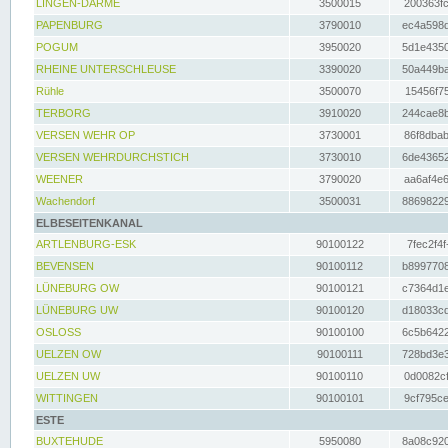
LINGEN-DARME
3500015
200363fc
PAPENBURG
3790010
ec4a598d
POGUM
3950020
5d1e4350
RHEINE UNTERSCHLEUSE
3390020
50a449ba
Rühle
3500070
15456f75
TERBORG
3910020
244cae8b
VERSEN WEHR OP
3730001
86f8dbab
VERSEN WEHRDURCHSTICH
3730010
6de43652
WEENER
3790020
aa6af4e6
Wachendorf
3500031
88698229
ELBESEITENKANAL
ARTLENBURG-ESK
90100122
7fec2f4f
BEVENSEN
90100112
b8997708
LÜNEBURG OW
90100121
c7364d1e
LÜNEBURG UW
90100120
d18033cd
OSLOSS
90100100
6c5b6422
UELZEN OW
90100111
728bd3e3
UELZEN UW
90100110
0d0082cf
WITTINGEN
90100101
9cf795ce
ESTE
BUXTEHUDE
5950080
8a08c920