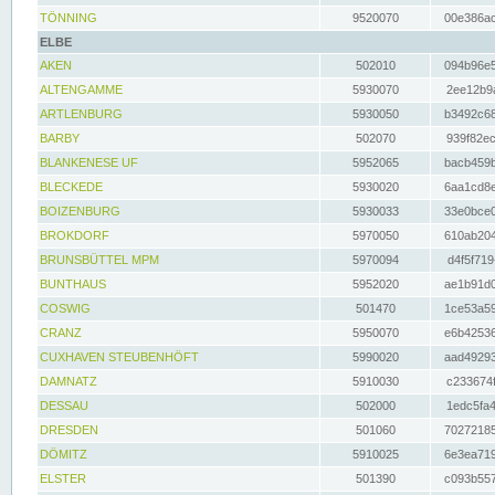
TÖNNING
9520070
00e386ac
ELBE
AKEN
502010
094b96e5
ALTENGAMME
5930070
2ee12b9a
ARTLENBURG
5930050
b3492c68
BARBY
502070
939f82ec
BLANKENESE UF
5952065
bacb459b
BLECKEDE
5930020
6aa1cd8e
BOIZENBURG
5930033
33e0bce0
BROKDORF
5970050
610ab204
BRUNSBÜTTEL MPM
5970094
d4f5f719
BUNTHAUS
5952020
ae1b91d0
COSWIG
501470
1ce53a59
CRANZ
5950070
e6b42536
CUXHAVEN STEUBENHÖFT
5990020
aad49293
DAMNATZ
5910030
c233674f
DESSAU
502000
1edc5fa4
DRESDEN
501060
70272185
DÖMITZ
5910025
6e3ea719
ELSTER
501390
c093b557