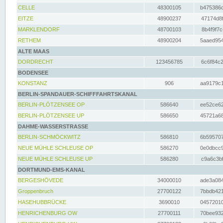
CELLE
48300105
b475386c
EITZE
48900237
47174d8f
MARKLENDORF
48700103
8b4f9f7c
RETHEM
48900204
5aaed954
ALTE MAAS
DORDRECHT
123456785
6c6f84c2
BODENSEE
KONSTANZ
906
aa9179c1
BERLIN-SPANDAUER-SCHIFFFAHRTSKANAL
BERLIN-PLÖTZENSEE OP
586640
ee52ce62
BERLIN-PLÖTZENSEE UP
586650
45721a68
DAHME-WASSERSTRASSE
BERLIN-SCHMÖCKWITZ
586810
6b595707
NEUE MÜHLE SCHLEUSE OP
586270
0e0dbcc9
NEUE MÜHLE SCHLEUSE UP
586280
c9a6c3bf
DORTMUND-EMS-KANAL
BERGESHÖVEDE
34000010
ade3a084
Groppenbruch
27700122
7bbdb421
HASEHUBBRÜCKE
3690010
04572010
HENRICHENBURG OW
27700111
70bee932