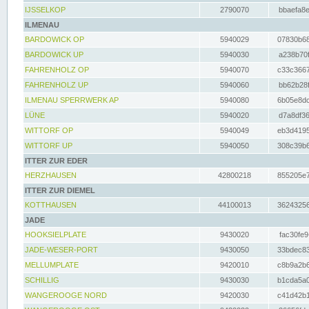
IJSSELKOP
2790070
bbaefa8e
ILMENAU
BARDOWICK OP
5940029
07830b68
BARDOWICK UP
5940030
a238b70f
FAHRENHOLZ OP
5940070
c33c3667
FAHRENHOLZ UP
5940060
bb62b28f
ILMENAU SPERRWERK AP
5940080
6b05e8dc
LÜNE
5940020
d7a8df36
WITTORF OP
5940049
eb3d4195
WITTORF UP
5940050
308c39b6
ITTER ZUR EDER
HERZHAUSEN
42800218
855205e7
ITTER ZUR DIEMEL
KOTTHAUSEN
44100013
36243256
JADE
HOOKSIELPLATE
9430020
fac30fe9
JADE-WESER-PORT
9430050
33bdec83
MELLUMPLATE
9420010
c8b9a2b6
SCHILLIG
9430030
b1cda5a0
WANGEROOGE NORD
9420030
c41d42b1