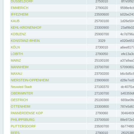
DÜSSELDORF
2750010
8f7e5f92
EMMERICH
2790020
9598e4cb
IFFEZHEIM
23500600
b02be240
KAUB
25700100
1d26e504
KEHL-KRONENHOF
23300900
23af9b02
KOBLENZ
25900700
4c7d796a
KONSTANZ-RHEIN
3329
e020e651
KÖLN
2730010
a6ee8177
LOBITH
2790050
efe13a3d
MAINZ
25100100
a37a9aa3
MANNHEIM
23700700
57090802
MAXAU
23700200
b6c6d5c8
NIERSTEIN-OPPENHEIM
23900600
d28e7ed1
Neuwied Stadt
27100370
dc407f1e
OBERWINTER
27100700
b45359df
OESTRICH
25100300
665be0fe
OTTENHEIM
23300800
787e5d63
PANNERDENSE KOP
2790060
3046493f
PHILIPPSBURG
23700500
88e972e1
PLITTERSDORF
23500700
6b774802
REES
2790010
2f025389