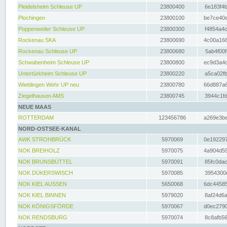
Pleidelsheim Schleuse UP
23800400
6e183f4b
Plochingen
23800100
be7ce40e
Poppenweiler Schleuse UP
23800300
f4854a4c
Rockenau SKA
23800690
4c00a166
Rockenau Schleuse UP
23800680
5ab4f00f
Schwabenheim Schleuse UP
23800800
ec9d3a4d
Untertürkheim Schleuse UP
23800220
a5ca02fb
Wieblingen Wehr UP neu
23800780
66d887a6
Ziegelhausen AMS
23800745
3944c1fd
NEUE MAAS
ROTTERDAM
123456786
a269e3be
NORD-OSTSEE-KANAL
AWK STROHBRÜCK
5970069
0e192297
NOK BREIHOLZ
5970075
4a904d59
NOK BRUNSBÜTTEL
5970091
85fc0dac
NOK DÜKERSWISCH
5970085
3954300d
NOK KIEL AUSSEN
5650068
6dc44585
NOK KIEL BINNEN
5979020
8af24d6a
NOK KÖNIGSFÖRDE
5970067
d0ec2790
NOK RENDSBURG
5970074
8c8afb56