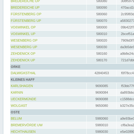
BREDEREICHE OP
580080
308f5979
BREDEREICHE UP
580090
470acd2a
FÜRSTENBERG OP
580060
2c95f83d
FÜRSTENBERG UP
580070
a5830277
VOßWINKEL OP
580000
09b422f7
VOßWINKEL UP
580010
2bcef51a
WESENBERG OP
580020
7909d3f7
WESENBERG UP
580030
da3b5de9
ZEHDENICK OP
580160
a9b8e24c
ZEHDENICK UP
580170
721d7dbf
ORKE
DALWIGKSTHAL
42840453
f0f78cc4
KLEINES HAFF
KARLSHAGEN
9690085
f53bb77f
KARNIN
9690084
da893bbd
UECKERMÜNDE
9690088
c1588dcc
WOLGAST
9650080
b327e35c
OSTE
BELUM
5980060
a9e93be0
BREMERVÖRDE UW
5980010
cf8a3ea2
HECHTHAUSEN
5980030
e5e02890