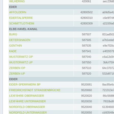
WILHERING
420061
aec23fd6
EDER
AFFOLDERN
42800502
ab9d5a42
EDERTALSPERRE
42800310
c6e9f744
SCHMITTLOTHEIM
42800309
d2155fa6
ELBE-HAVEL-KANAL
BURG
587507
831ad501
DETERSHAGEN
587505
a7b1eda9
GENTHIN
587535
e9e7f20c
KADE
587541
e4f29379
WUSTERWITZ OP
587540
c6a12d34
WUSTERWITZ UP
587550
3bfcf759
ZERBEN OP
587510
64c37072
ZERBEN UP
587520
532d8718
EIDER
EIDER-SPERRWERK BP
9520081
8ac85e6c
FRIEDRICHSTADT STRASSENBRÜCKE
9520060
721313e7
LEXFÄHRE OBERWASSER
9520020
86c5688f
LEXFÄHRE UNTERWASSER
9520030
7f01fbd8
NORDFELD OBERWASSER
9520040
61394669
NORDFELD UNTERWASSER
9520050
cb93548e