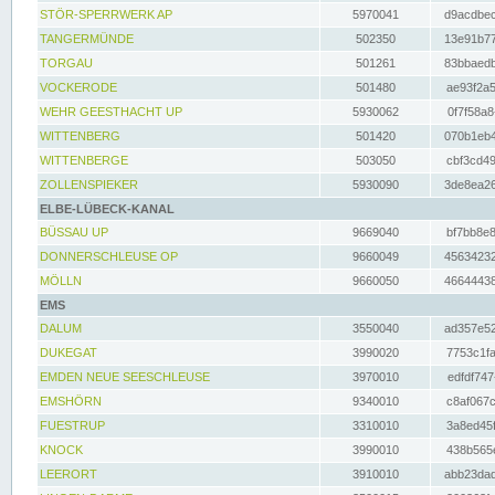
STÖR-SPERRWERK AP
5970041
d9acdbec
TANGERMÜNDE
502350
13e91b77
TORGAU
501261
83bbaedb
VOCKERODE
501480
ae93f2a5
WEHR GEESTHACHT UP
5930062
0f7f58a8
WITTENBERG
501420
070b1eb4
WITTENBERGE
503050
cbf3cd49
ZOLLENSPIEKER
5930090
3de8ea26
ELBE-LÜBECK-KANAL
BÜSSAU UP
9669040
bf7bb8e8
DONNERSCHLEUSE OP
9660049
45634232
MÖLLN
9660050
46644438
EMS
DALUM
3550040
ad357e52
DUKEGAT
3990020
7753c1fa
EMDEN NEUE SEESCHLEUSE
3970010
edfdf747
EMSHÖRN
9340010
c8af067c
FUESTRUP
3310010
3a8ed45f
KNOCK
3990010
438b565e
LEERORT
3910010
abb23dad