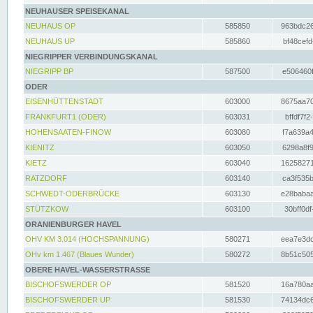
NEUHAUSER SPEISEKANAL
NEUHAUS OP
585850
963bdc26
NEUHAUS UP
585860
bf48cefd
NIEGRIPPER VERBINDUNGSKANAL
NIEGRIPP BP
587500
e506460f
ODER
EISENHÜTTENSTADT
603000
8675aa70
FRANKFURT1 (ODER)
603031
bffdf7f2
HOHENSAATEN-FINOW
603080
f7a639a4
KIENITZ
603050
6298a8f9
KIETZ
603040
16258271
RATZDORF
603140
ca3f535b
SCHWEDT-ODERBRÜCKE
603130
e28babaa
STÜTZKOW
603100
30bff0df
ORANIENBURGER HAVEL
OHV KM 3.014 (HOCHSPANNUNG)
580271
eea7e3dc
OHv km 1.467 (Blaues Wunder)
580272
8b51c505
OBERE HAVEL-WASSERSTRASSE
BISCHOFSWERDER OP
581520
16a780aa
BISCHOFSWERDER UP
581530
74134dc6