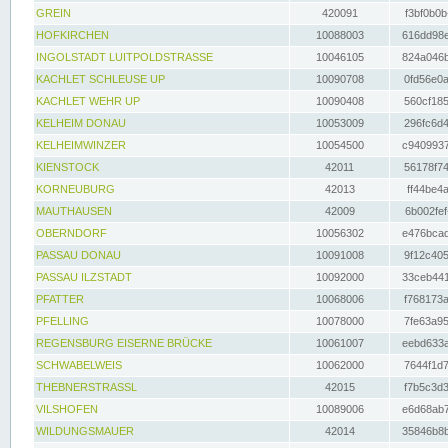
GREIN
420091
f3bf0b0b
HOFKIRCHEN
10088003
616dd98e
INGOLSTADT LUITPOLDSTRASSE
10046105
824a046b
KACHLET SCHLEUSE UP
10090708
0fd56e0a
KACHLET WEHR UP
10090408
560cf185
KELHEIM DONAU
10053009
296fc6d4
KELHEIMWINZER
10054500
c9409937
KIENSTOCK
42011
56178f74
KORNEUBURG
42013
ff44be4a
MAUTHAUSEN
42009
6b002fef
OBERNDORF
10056302
e476bcad
PASSAU DONAU
10091008
9f12c405
PASSAU ILZSTADT
10092000
33ceb441
PFATTER
10068006
f768173a
PFELLING
10078000
7fe63a95
REGENSBURG EISERNE BRÜCKE
10061007
eebd633a
SCHWABELWEIS
10062000
7644f1d7
THEBNERSTRASSL
42015
f7b5c3d3
VILSHOFEN
10089006
e6d68ab7
WILDUNGSMAUER
42014
35846b8b