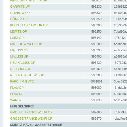
FINDENWIRUNSHIER OP
596410
a5902c55
GARWITZ UP
596230
12499527
GRABOW OP
596330
db4a69b2
GÜRITZ OP
596350
956ce5ff
KLEIN LAASCH WEHR OP
596300
25530a3e
LEWITZ OP
596250
7bbd90ad
LÜBZ OP
596140
d75442cf
MALCHOW WEHR OP
596200
bccaacb3
MALLISS OP
596390
497c29ee
MALLISS UP
596400
a64918a6
NEU KALLISS OP
596430
30739ff3
NEUBURG OP
596160
541c508a
NEUSTADT GLEWE OP
596280
c4381eb3
PARCHIM GÜTE
5961801
3dec3921
PLAU OP
596080
3ffddb2c
PLAU UP
596090
506e6b03
WAREN
596030
bd317edd
MÜGGELSPREE
GROSSE TRÄNKE WEHR OP
582660
81630fdd
GROSSE TRÄNKE WEHR UP
582670
cfad4ee5
MÜRITZ-HAVEL-WASSERSTRASSE