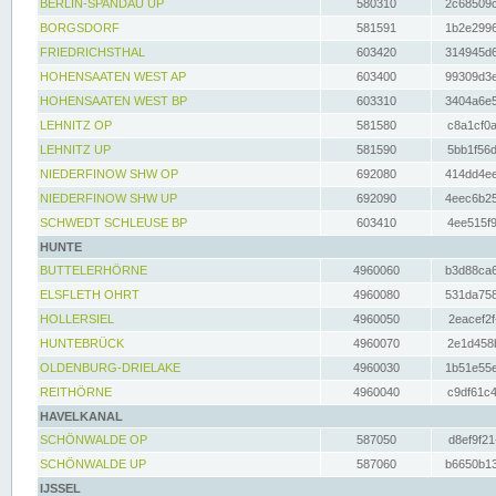
BERLIN-SPANDAU UP
580310
2c68509c
BORGSDORF
581591
1b2e2996
FRIEDRICHSTHAL
603420
314945d6
HOHENSAATEN WEST AP
603400
99309d3e
HOHENSAATEN WEST BP
603310
3404a6e5
LEHNITZ OP
581580
c8a1cf0a
LEHNITZ UP
581590
5bb1f56d
NIEDERFINOW SHW OP
692080
414dd4ee
NIEDERFINOW SHW UP
692090
4eec6b25
SCHWEDT SCHLEUSE BP
603410
4ee515f9
HUNTE
BUTTELERHÖRNE
4960060
b3d88ca6
ELSFLETH OHRT
4960080
531da758
HOLLERSIEL
4960050
2eacef2f
HUNTEBRÜCK
4960070
2e1d458b
OLDENBURG-DRIELAKE
4960030
1b51e55e
REITHÖRNE
4960040
c9df61c4
HAVELKANAL
SCHÖNWALDE OP
587050
d8ef9f21
SCHÖNWALDE UP
587060
b6650b13
IJSSEL