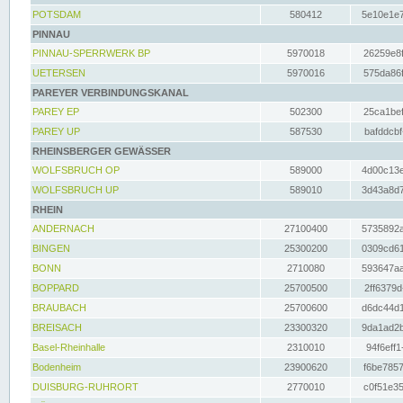
POTSDAM
580412
5e10e1e7
PINNAU
PINNAU-SPERRWERK BP
5970018
26259e8f
UETERSEN
5970016
575da86f
PAREYER VERBINDUNGSKANAL
PAREY EP
502300
25ca1bef
PAREY UP
587530
bafddcbf
RHEINSBERGER GEWÄSSER
WOLFSBRUCH OP
589000
4d00c13e
WOLFSBRUCH UP
589010
3d43a8d7
RHEIN
ANDERNACH
27100400
5735892a
BINGEN
25300200
0309cd61
BONN
2710080
593647aa
BOPPARD
25700500
2ff6379d
BRAUBACH
25700600
d6dc44d1
BREISACH
23300320
9da1ad2b
Basel-Rheinhalle
2310010
94f6eff1
Bodenheim
23900620
f6be7857
DUISBURG-RUHRORT
2770010
c0f51e35