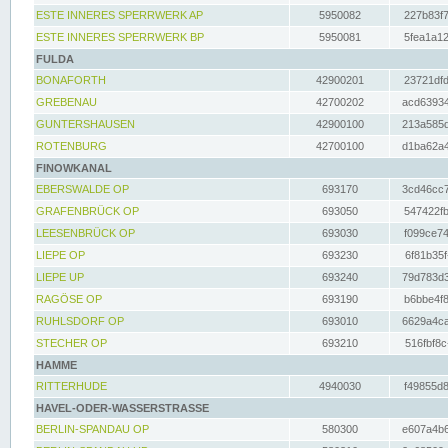
ESTE INNERES SPERRWERK AP
5950082
227b83f7
ESTE INNERES SPERRWERK BP
5950081
5fea1a12
FULDA
BONAFORTH
42900201
23721dfd
GREBENAU
42700202
acd63934
GUNTERSHAUSEN
42900100
213a585d
ROTENBURG
42700100
d1ba62a4
FINOWKANAL
EBERSWALDE OP
693170
3cd46cc7
GRAFENBRÜCK OP
693050
547422fb
LEESENBRÜCK OP
693030
f099ce74
LIEPE OP
693230
6f81b35f
LIEPE UP
693240
79d783d3
RAGÖSE OP
693190
b6bbe4f8
RUHLSDORF OP
693010
6629a4ca
STECHER OP
693210
516fbf8c
HAMME
RITTERHUDE
4940030
f49855d8
HAVEL-ODER-WASSERSTRASSE
BERLIN-SPANDAU OP
580300
e607a4b6