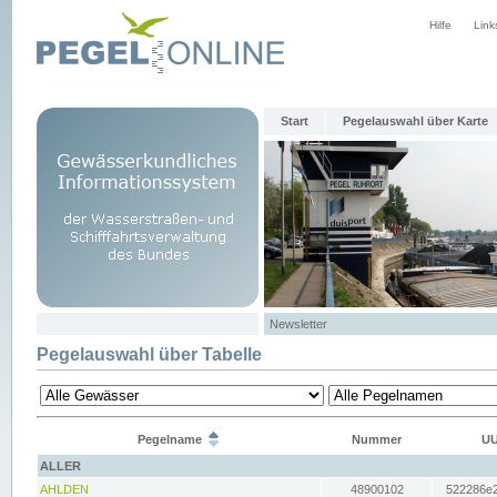
Hilfe
Link
Start
Pegelauswahl über Karte
Newsletter
Pegelauswahl über Tabelle
Pegelname
Nummer
UU
ALLER
AHLDEN
48900102
522286e2