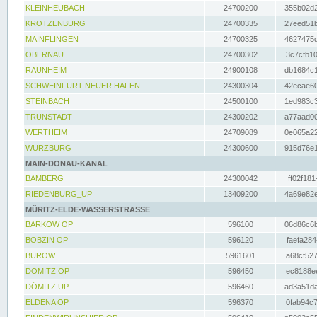
KLEINHEUBACH
24700200
355b02d2
KROTZENBURG
24700335
27eed51b
MAINFLINGEN
24700325
4627475d
OBERNAU
24700302
3c7cfb10
RAUNHEIM
24900108
db1684c1
SCHWEINFURT NEUER HAFEN
24300304
42ecae60
STEINBACH
24500100
1ed983c3
TRUNSTADT
24300202
a77aad00
WERTHEIM
24709089
0e065a22
WÜRZBURG
24300600
915d76e1
MAIN-DONAU-KANAL
BAMBERG
24300042
ff02f181
RIEDENBURG_UP
13409200
4a69e82e
MÜRITZ-ELDE-WASSERSTRASSE
BARKOW OP
596100
06d86c6b
BOBZIN OP
596120
faefa284
BUROW
5961601
a68cf527
DÖMITZ OP
596450
ec8188ee
DÖMITZ UP
596460
ad3a51da
ELDENA OP
596370
0fab94c7