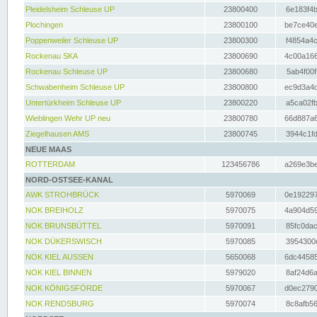
Pleidelsheim Schleuse UP
23800400
6e183f4b
Plochingen
23800100
be7ce40e
Poppenweiler Schleuse UP
23800300
f4854a4c
Rockenau SKA
23800690
4c00a166
Rockenau Schleuse UP
23800680
5ab4f00f
Schwabenheim Schleuse UP
23800800
ec9d3a4d
Untertürkheim Schleuse UP
23800220
a5ca02fb
Wieblingen Wehr UP neu
23800780
66d887a6
Ziegelhausen AMS
23800745
3944c1fd
NEUE MAAS
ROTTERDAM
123456786
a269e3be
NORD-OSTSEE-KANAL
AWK STROHBRÜCK
5970069
0e192297
NOK BREIHOLZ
5970075
4a904d59
NOK BRUNSBÜTTEL
5970091
85fc0dac
NOK DÜKERSWISCH
5970085
3954300d
NOK KIEL AUSSEN
5650068
6dc44585
NOK KIEL BINNEN
5979020
8af24d6a
NOK KÖNIGSFÖRDE
5970067
d0ec2790
NOK RENDSBURG
5970074
8c8afb56