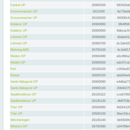
Fankel UP
26900300
583420a8
Grevenmacher OP
2610180
6e72bebf
Grevenmacher UP
26100200
69308142
Koblenz OP
26900880
3f64ff08
Koblenz UP
26900900
9dbcac54
Lehmen OP
26900680
d0abe01a
Lehmen UP
26900700
dc1bb420
Mehring AMS
26700100
4c1b6f17
Müden OP
26900480
a5c880a3
Müden UP
26900500
edc67ca3
Perl
26100100
c263ea53
Ruwer
26500150
abd34ee6
Sankt Aldegund OP
26900080
e4d6a271
Sankt Aldegund UP
26900100
20640279
Stadtbredimus OP
26100110
cceb7060
Stadtbredimus UP
26100130
dfdf753b
Trier OP
26500080
9d2b4126
Trier UP
26500100
3bec53ca
Wincheringen
26100140
bb5560fc
Wintrich OP
26700380
cb4789e4