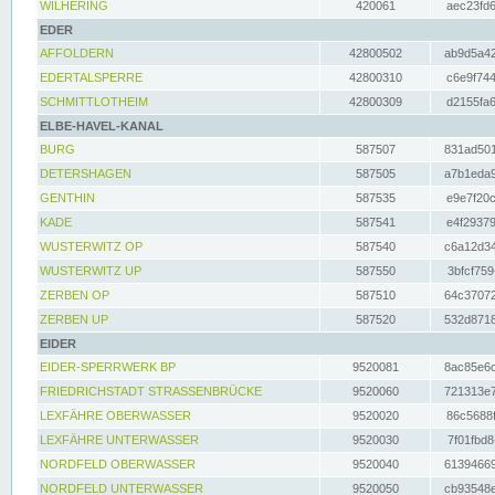
WILHERING
420061
aec23fd6
EDER
AFFOLDERN
42800502
ab9d5a42
EDERTALSPERRE
42800310
c6e9f744
SCHMITTLOTHEIM
42800309
d2155fa6
ELBE-HAVEL-KANAL
BURG
587507
831ad501
DETERSHAGEN
587505
a7b1eda9
GENTHIN
587535
e9e7f20c
KADE
587541
e4f29379
WUSTERWITZ OP
587540
c6a12d34
WUSTERWITZ UP
587550
3bfcf759
ZERBEN OP
587510
64c37072
ZERBEN UP
587520
532d8718
EIDER
EIDER-SPERRWERK BP
9520081
8ac85e6c
FRIEDRICHSTADT STRASSENBRÜCKE
9520060
721313e7
LEXFÄHRE OBERWASSER
9520020
86c5688f
LEXFÄHRE UNTERWASSER
9520030
7f01fbd8
NORDFELD OBERWASSER
9520040
61394669
NORDFELD UNTERWASSER
9520050
cb93548e