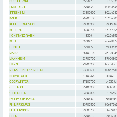
DÜSSELDORF
2750010
8f7e5f92
EMMERICH
2790020
9598e4cb
IFFEZHEIM
23500600
b02be240
KAUB
25700100
1d26e504
KEHL-KRONENHOF
23300900
23af9b02
KOBLENZ
25900700
4c7d796a
KONSTANZ-RHEIN
3329
e020e651
KÖLN
2730010
a6ee8177
LOBITH
2790050
efe13a3d
MAINZ
25100100
a37a9aa3
MANNHEIM
23700700
57090802
MAXAU
23700200
b6c6d5c8
NIERSTEIN-OPPENHEIM
23900600
d28e7ed1
Neuwied Stadt
27100370
dc407f1e
OBERWINTER
27100700
b45359df
OESTRICH
25100300
665be0fe
OTTENHEIM
23300800
787e5d63
PANNERDENSE KOP
2790060
3046493f
PHILIPPSBURG
23700500
88e972e1
PLITTERSDORF
23500700
6b774802
REES
2790010
2f025389