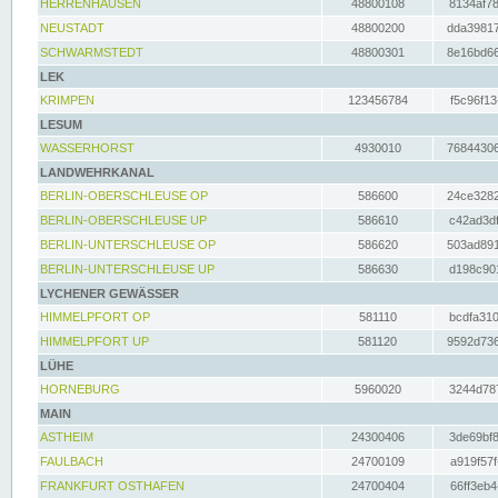
HERRENHAUSEN
48800108
8134af78
NEUSTADT
48800200
dda39817
SCHWARMSTEDT
48800301
8e16bd66
LEK
KRIMPEN
123456784
f5c96f13
LESUM
WASSERHORST
4930010
76844306
LANDWEHRKANAL
BERLIN-OBERSCHLEUSE OP
586600
24ce3282
BERLIN-OBERSCHLEUSE UP
586610
c42ad3df
BERLIN-UNTERSCHLEUSE OP
586620
503ad891
BERLIN-UNTERSCHLEUSE UP
586630
d198c901
LYCHENER GEWÄSSER
HIMMELPFORT OP
581110
bcdfa310
HIMMELPFORT UP
581120
9592d736
LÜHE
HORNEBURG
5960020
3244d787
MAIN
ASTHEIM
24300406
3de69bf8
FAULBACH
24700109
a919f57f
FRANKFURT OSTHAFEN
24700404
66ff3eb4