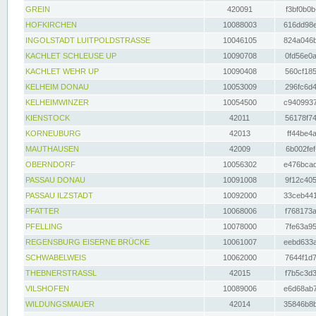
GREIN
420091
f3bf0b0b
HOFKIRCHEN
10088003
616dd98e
INGOLSTADT LUITPOLDSTRASSE
10046105
824a046b
KACHLET SCHLEUSE UP
10090708
0fd56e0a
KACHLET WEHR UP
10090408
560cf185
KELHEIM DONAU
10053009
296fc6d4
KELHEIMWINZER
10054500
c9409937
KIENSTOCK
42011
56178f74
KORNEUBURG
42013
ff44be4a
MAUTHAUSEN
42009
6b002fef
OBERNDORF
10056302
e476bcad
PASSAU DONAU
10091008
9f12c405
PASSAU ILZSTADT
10092000
33ceb441
PFATTER
10068006
f768173a
PFELLING
10078000
7fe63a95
REGENSBURG EISERNE BRÜCKE
10061007
eebd633a
SCHWABELWEIS
10062000
7644f1d7
THEBNERSTRASSL
42015
f7b5c3d3
VILSHOFEN
10089006
e6d68ab7
WILDUNGSMAUER
42014
35846b8b