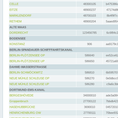
CELLE
48300105
b475386c
EITZE
48900237
47174d8f
MARKLENDORF
48700103
8b4f9f7c
RETHEM
48900204
5aaed954
ALTE MAAS
DORDRECHT
123456785
6c6f84c2
BODENSEE
KONSTANZ
906
aa9179c1
BERLIN-SPANDAUER-SCHIFFFAHRTSKANAL
BERLIN-PLÖTZENSEE OP
586640
ee52ce62
BERLIN-PLÖTZENSEE UP
586650
45721a68
DAHME-WASSERSTRASSE
BERLIN-SCHMÖCKWITZ
586810
6b595707
NEUE MÜHLE SCHLEUSE OP
586270
0e0dbcc9
NEUE MÜHLE SCHLEUSE UP
586280
c9a6c3bf
DORTMUND-EMS-KANAL
BERGESHÖVEDE
34000010
ade3a084
Groppenbruch
27700122
7bbdb421
HASEHUBBRÜCKE
3690010
04572010
HENRICHENBURG OW
27700111
70bee932