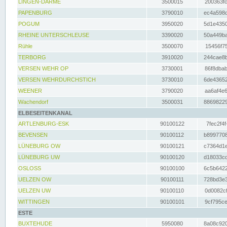
LINGEN-DARME
3500015
200363fc
PAPENBURG
3790010
ec4a598d
POGUM
3950020
5d1e4350
RHEINE UNTERSCHLEUSE
3390020
50a449ba
Rühle
3500070
15456f75
TERBORG
3910020
244cae8b
VERSEN WEHR OP
3730001
86f8dbab
VERSEN WEHRDURCHSTICH
3730010
6de43652
WEENER
3790020
aa6af4e6
Wachendorf
3500031
88698229
ELBESEITENKANAL
ARTLENBURG-ESK
90100122
7fec2f4f
BEVENSEN
90100112
b8997708
LÜNEBURG OW
90100121
c7364d1e
LÜNEBURG UW
90100120
d18033cd
OSLOSS
90100100
6c5b6422
UELZEN OW
90100111
728bd3e3
UELZEN UW
90100110
0d0082cf
WITTINGEN
90100101
9cf795ce
ESTE
BUXTEHUDE
5950080
8a08c920