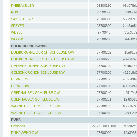
RHEINWEILER
23300130
06b978dd
RUST
23300580
5389b878
SANKT GOAR
25700300
550eb7e9
SPEYER
23700600
2cb8ae5b
WESEL
2770040
f33c3cc9
WORMS
23900200
844a620f
RHEIN-HERNE-KANAL
DUISBURG-MEIDERICH SCHLEUSE OW
27700262
f18e81da
DUISBURG-MEIDERICH SCHLEUSE UW
27700273
48780245
GELSENKIRCHEN SCHLEUSE OW
27700229
5b9f8134
GELSENKIRCHEN SCHLEUSE UW
27700230
427318d0
HERNE OW
27700150
ac6c4362
HERNE UW
27700160
b9975ea1
OBERHAUSEN SCHLEUSE OW
27700240
e251f943
OBERHAUSEN SCHLEUSE UW
27700251
12f63015
WANNE EICKEL SCHLEUSE OW
27700193
05ca0e33
WANNE EICKEL SCHLEUSE UW
27700218
23045f8b
RUHR
Hattingen
2769510000100
c0594fb5
RUHRWEHR OW
27600090
12a3037f