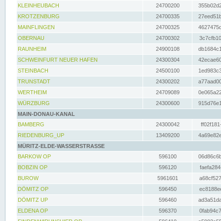
KLEINHEUBACH
24700200
355b02d2
KROTZENBURG
24700335
27eed51b
MAINFLINGEN
24700325
4627475d
OBERNAU
24700302
3c7cfb10
RAUNHEIM
24900108
db1684c1
SCHWEINFURT NEUER HAFEN
24300304
42ecae60
STEINBACH
24500100
1ed983c3
TRUNSTADT
24300202
a77aad00
WERTHEIM
24709089
0e065a22
WÜRZBURG
24300600
915d76e1
MAIN-DONAU-KANAL
BAMBERG
24300042
ff02f181
RIEDENBURG_UP
13409200
4a69e82e
MÜRITZ-ELDE-WASSERSTRASSE
BARKOW OP
596100
06d86c6b
BOBZIN OP
596120
faefa284
BUROW
5961601
a68cf527
DÖMITZ OP
596450
ec8188ee
DÖMITZ UP
596460
ad3a51da
ELDENA OP
596370
0fab94c7