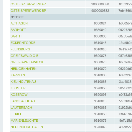
OSTE-SPERRWERK AP
9000000590
8c3295dc
OSTE-SPERRWERK BP
9000000532
7cb4566b
OSTSEE
ALTHAGEN
9650024
b8d05bf9
BARHÖFT
9650040
09227288
BARTH
9650030
00c33ed9
ECKERNFÖRDE
9610045
1faa9b2c
FLENSBURG
9610010
9e19c411
GREIFSWALD OIE
9690078
087b6386
GREIFSWALD-WIECK
9650073
6b53ef42
HEILIGENHAFEN
9610070
06219dd9
KAPPELN
9610035
b09f2243
KIEL-HOLTENAU
9610066
3ad4013f
KLOSTER
9670050
905e7328
KOSEROW
9690093
c0f33a36
LANGBALLIGAU
9610015
5a33bf14
LAUTERBACH
9670063
91922b9b
LT KIEL
9610050
736437d7
MARIENLEUCHTE
9610075
8effc15d
NEUENDORF HAFEN
9670046
492f85b8