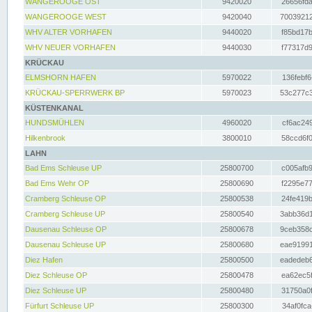
WANGEROOGE OST
9420020
26656fda
WANGEROOGE WEST
9420040
70039212
WHV ALTER VORHAFEN
9440020
f85bd17b
WHV NEUER VORHAFEN
9440030
f77317d9
KRÜCKAU
ELMSHORN HAFEN
5970022
136febf6
KRÜCKAU-SPERRWERK BP
5970023
53c277c3
KÜSTENKANAL
HUNDSMÜHLEN
4960020
cf6ac249
Hilkenbrook
3800010
58ccd6f0
LAHN
Bad Ems Schleuse UP
25800700
c005afb9
Bad Ems Wehr OP
25800690
f2295e77
Cramberg Schleuse OP
25800538
24fe419b
Cramberg Schleuse UP
25800540
3abb36d1
Dausenau Schleuse OP
25800678
9ceb358c
Dausenau Schleuse UP
25800680
eae91991
Diez Hafen
25800500
eadedeb6
Diez Schleuse OP
25800478
ea62ec5f
Diez Schleuse UP
25800480
31750a0f
Fürfurt Schleuse UP
25800300
34af0fca