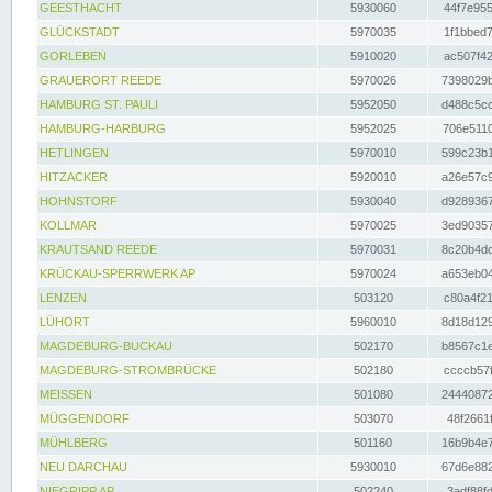
GEESTHACHT
5930060
44f7e955
GLÜCKSTADT
5970035
1f1bbed7
GORLEBEN
5910020
ac507f42
GRAUERORT REEDE
5970026
7398029b
HAMBURG ST. PAULI
5952050
d488c5cc
HAMBURG-HARBURG
5952025
706e5110
HETLINGEN
5970010
599c23b1
HITZACKER
5920010
a26e57c9
HOHNSTORF
5930040
d9289367
KOLLMAR
5970025
3ed90357
KRAUTSAND REEDE
5970031
8c20b4dc
KRÜCKAU-SPERRWERK AP
5970024
a653eb04
LENZEN
503120
c80a4f21
LÜHORT
5960010
8d18d129
MAGDEBURG-BUCKAU
502170
b8567c1e
MAGDEBURG-STROMBRÜCKE
502180
ccccb57f
MEISSEN
501080
24440872
MÜGGENDORF
503070
48f2661f
MÜHLBERG
501160
16b9b4e7
NEU DARCHAU
5930010
67d6e882
NIEGRIPP AP
502240
3adf88fd