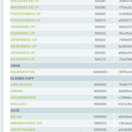
BREDEREICHE OP
580080
308f5979
BREDEREICHE UP
580090
470acd2a
FÜRSTENBERG OP
580060
2c95f83d
FÜRSTENBERG UP
580070
a5830277
VOßWINKEL OP
580000
09b422f7
VOßWINKEL UP
580010
2bcef51a
WESENBERG OP
580020
7909d3f7
WESENBERG UP
580030
da3b5de9
ZEHDENICK OP
580160
a9b8e24c
ZEHDENICK UP
580170
721d7dbf
ORKE
DALWIGKSTHAL
42840453
f0f78cc4
KLEINES HAFF
KARLSHAGEN
9690085
f53bb77f
KARNIN
9690084
da893bbd
UECKERMÜNDE
9690088
c1588dcc
WOLGAST
9650080
b327e35c
OSTE
BELUM
5980060
a9e93be0
BREMERVÖRDE UW
5980010
cf8a3ea2
HECHTHAUSEN
5980030
e5e02890