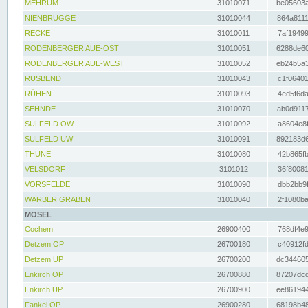
MEHRUM
31010071
be05603a
NIENBRÜGGE
31010044
864a8111
RECKE
31010011
7af19499
RODENBERGER AUE-OST
31010051
6288de60
RODENBERGER AUE-WEST
31010052
eb24b5a3
RUSBEND
31010043
c1f06401
RÜHEN
31010093
4ed5f6da
SEHNDE
31010070
ab0d9117
SÜLFELD OW
31010092
a8604e8f
SÜLFELD UW
31010091
892183d6
THUNE
31010080
42b865fb
VELSDORF
3101012
36f80081
VORSFELDE
31010090
dbb2bb9f
WARBER GRABEN
31010040
2f1080ba
MOSEL
Cochem
26900400
768df4e9
Detzem OP
26700180
c40912fd
Detzem UP
26700200
dc344605
Enkirch OP
26700880
87207dcd
Enkirch UP
26700900
ee861944
Fankel OP
26900280
68198b48