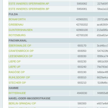
ESTE INNERES SPERRWERK AP
5950082
227b83f7
ESTE INNERES SPERRWERK BP
5950081
5fea1a12
FULDA
BONAFORTH
42900201
23721dfd
GREBENAU
42700202
acd63934
GUNTERSHAUSEN
42900100
213a585d
ROTENBURG
42700100
d1ba62a4
FINOWKANAL
EBERSWALDE OP
693170
3cd46cc7
GRAFENBRÜCK OP
693050
547422fb
LEESENBRÜCK OP
693030
f099ce74
LIEPE OP
693230
6f81b35f
LIEPE UP
693240
79d783d3
RAGÖSE OP
693190
b6bbe4f8
RUHLSDORF OP
693010
6629a4ca
STECHER OP
693210
516fbf8c
HAMME
RITTERHUDE
4940030
f49855d8
HAVEL-ODER-WASSERSTRASSE
BERLIN-SPANDAU OP
580300
e607a4b6