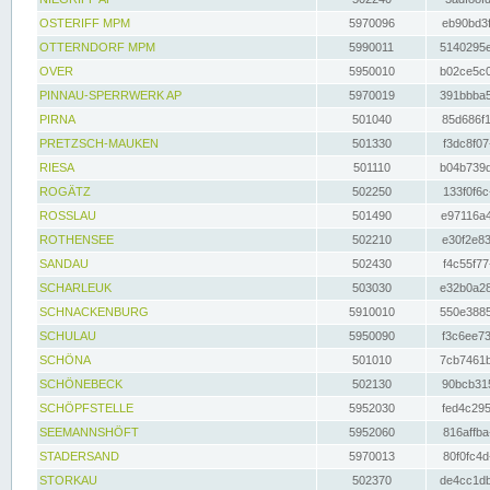
OSTERIFF MPM
5970096
eb90bd3f
OTTERNDORF MPM
5990011
5140295e
OVER
5950010
b02ce5c0
PINNAU-SPERRWERK AP
5970019
391bbba5
PIRNA
501040
85d686f1
PRETZSCH-MAUKEN
501330
f3dc8f07
RIESA
501110
b04b739d
ROGÄTZ
502250
133f0f6c
ROSSLAU
501490
e97116a4
ROTHENSEE
502210
e30f2e83
SANDAU
502430
f4c55f77
SCHARLEUK
503030
e32b0a28
SCHNACKENBURG
5910010
550e3885
SCHULAU
5950090
f3c6ee73
SCHÖNA
501010
7cb7461b
SCHÖNEBECK
502130
90bcb315
SCHÖPFSTELLE
5952030
fed4c295
SEEMANNSHÖFT
5952060
816affba
STADERSAND
5970013
80f0fc4d
STORKAU
502370
de4cc1db