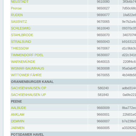
NEUSTADT
9610080
3f0b6b74
Prerow
9650027
7d50c68c
RUDEN
9690077
1fa822e6
SASSNITZ
9670065
9e7b2a4d
SCHLESWIG
9610040
09370c05
STAHLBRODE
9650070
340707f4
STRALSUND
9650043
b9163121
THIESSOW
9670067
d1c9bb3c
TIMMENDORF POEL
9630007
d22c341b
WARNEMÜNDE
9640015
220ff4c6
WISMAR-BAUMHAUS
9630008
95a0ab45
WITTOWER FÄHRE
9670055
4b348b56
ORANIENBURGER KANAL
SACHSENHAUSEN OP
580240
adbd3144
SACHSENHAUSEN UP
581840
0a6fe221
PEENE
AALBUDE
9660009
8ba772ed
ANKLAM
9660001
22fd01e0
DEMMIN
9660007
b7e238e8
JARMEN
9660005
a3328262
POTSDAMER HAVEL