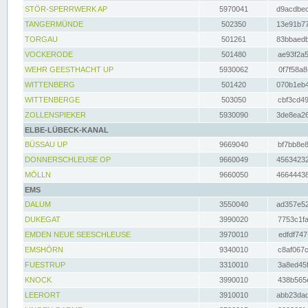
STÖR-SPERRWERK AP
5970041
d9acdbec
TANGERMÜNDE
502350
13e91b77
TORGAU
501261
83bbaedb
VOCKERODE
501480
ae93f2a5
WEHR GEESTHACHT UP
5930062
0f7f58a8
WITTENBERG
501420
070b1eb4
WITTENBERGE
503050
cbf3cd49
ZOLLENSPIEKER
5930090
3de8ea26
ELBE-LÜBECK-KANAL
BÜSSAU UP
9669040
bf7bb8e8
DONNERSCHLEUSE OP
9660049
45634232
MÖLLN
9660050
46644438
EMS
DALUM
3550040
ad357e52
DUKEGAT
3990020
7753c1fa
EMDEN NEUE SEESCHLEUSE
3970010
edfdf747
EMSHÖRN
9340010
c8af067c
FUESTRUP
3310010
3a8ed45f
KNOCK
3990010
438b565e
LEERORT
3910010
abb23dad