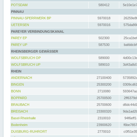
POTSDAM
580412
5e10e1e7
PINNAU
PINNAU-SPERRWERK BP
5970018
26259e8f
UETERSEN
5970016
575da86f
PAREYER VERBINDUNGSKANAL
PAREY EP
502300
25ca1bef
PAREY UP
587530
bafddcbf
RHEINSBERGER GEWÄSSER
WOLFSBRUCH OP
589000
4d00c13e
WOLFSBRUCH UP
589010
3d43a8d7
RHEIN
ANDERNACH
27100400
5735892a
BINGEN
25300200
0309cd61
BONN
2710080
593647aa
BOPPARD
25700500
2ff6379d
BRAUBACH
25700600
d6dc44d1
BREISACH
23300320
9da1ad2b
Basel-Rheinhalle
2310010
94f6eff1
Bodenheim
23900620
f6be7857
DUISBURG-RUHRORT
2770010
c0f51e35