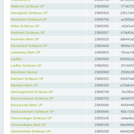
Heilbronn Schleuse UP
23800560
f77df170
Hessigheim Schleuse UP
23800420
23517de9
Hirschhorn Schleuse UP
23800700
acf505dd
Hofen Schleuse UP
23800260
cf2af1a4
Horkheim Schleuse UP
23800557
b76bf04c
Horkheim Wehr UP
23800520
d9b441a5
Kochendorf Schleuse UP
23800600
8f695e71
Ladenburg Wehr UP
23800820
70cee7df
Lauffen
23800500
8559d1a0
Lauffen Schleuse UP
23800501
2f7cb553
Mannheim Neckar
23800900
25582d3f
Marbach Schleuse UP
23800322
456974a8
Marbach Wehr UP
23800320
a73a9cb4
Neckargemünd Schleuse UP
23800740
7be3ff2e
Neckarsteinach Schleuse UP
23800720
d64d07f7
Neckarsulm Wehr UP
23800580
845944f8
Neckarzimmern Schleuse UP
23800640
f00c7183
Oberesslingen Schleuse UP
23800145
cbfae6bc
Oberesslingen Wehr UP
23800140
9de0843a
Obertürkheim Schleuse UP
23800200
80e002d8