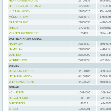
HENRICHENBURG UW
27700133
e6b68bc2
HERBRUM HAFENDAMM
3770030
8177a148
LÜDINGHAUSEN
27800020
f5bc4a51
MÜNSTER OW
27800040
ccd3e8f1
MÜNSTER UW
27800030
ed260406
RHEDE
3770040
16508b11
VERSEN TRENNSPITZE
25463
0024cc40
DATTELN-HAMM-KANAL
HAMM OW
27800060
4dbce62d
HAMM UW
27800080
4ef9dd9c
WALTROP
27800090
facc5c16
WERRIES OW
27800050
d31767ef
DIEMEL
DIEMELTALSPERRE
44100104
5cdc6555
HELMINGHAUSEN
44100206
33092c28
WILHELMSBRÜCKE
44100024
7deedc21
DONAU
ACHLEITEN
10094006
c389c9e2
DEGGENDORF
10081004
53d40547
DÜRNSTEIN
42012
ce4e3050
ERLAU
10096001
99619dc5