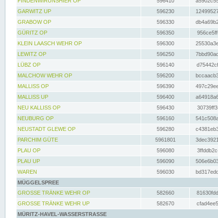
FINDENWIRUNSHIER OP
596410
a5902c55
GARWITZ UP
596230
12499527
GRABOW OP
596330
db4a69b2
GÜRITZ OP
596350
956ce5ff
KLEIN LAASCH WEHR OP
596300
25530a3e
LEWITZ OP
596250
7bbd90ad
LÜBZ OP
596140
d75442cf
MALCHOW WEHR OP
596200
bccaacb3
MALLISS OP
596390
497c29ee
MALLISS UP
596400
a64918a6
NEU KALLISS OP
596430
30739ff3
NEUBURG OP
596160
541c508a
NEUSTADT GLEWE OP
596280
c4381eb3
PARCHIM GÜTE
5961801
3dec3921
PLAU OP
596080
3ffddb2c
PLAU UP
596090
506e6b03
WAREN
596030
bd317edd
MÜGGELSPREE
GROSSE TRÄNKE WEHR OP
582660
81630fdd
GROSSE TRÄNKE WEHR UP
582670
cfad4ee5
MÜRITZ-HAVEL-WASSERSTRASSE