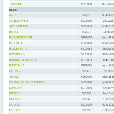
TÖNNING
9520070
00e386ac
ELBE
AKEN
502010
094b96e5
ALTENGAMME
5930070
2ee12b9a
ARTLENBURG
5930050
b3492c68
BARBY
502070
939f82ec
BLANKENESE UF
5952065
bacb459b
BLECKEDE
5930020
6aa1cd8e
BOIZENBURG
5930033
33e0bce0
BROKDORF
5970050
610ab204
BRUNSBÜTTEL MPM
5970094
d4f5f719
BUNTHAUS
5952020
ae1b91d0
COSWIG
501470
1ce53a59
CRANZ
5950070
e6b42536
CUXHAVEN STEUBENHÖFT
5990020
aad49293
DAMNATZ
5910030
c233674f
DESSAU
502000
1edc5fa4
DRESDEN
501060
70272185
DÖMITZ
5910025
6e3ea719
ELSTER
501390
c093b557