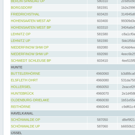
BERLIN-SPANDAU UP
580310
2c68509c
BORGSDORF
581591
1b2e2996
FRIEDRICHSTHAL
603420
314945d6
HOHENSAATEN WEST AP
603400
99309d3e
HOHENSAATEN WEST BP
603310
3404a6e5
LEHNITZ OP
581580
c8a1cf0a
LEHNITZ UP
581590
5bb1f56d
NIEDERFINOW SHW OP
692080
414dd4ee
NIEDERFINOW SHW UP
692090
4eec6b25
SCHWEDT SCHLEUSE BP
603410
4ee515f9
HUNTE
BUTTELERHÖRNE
4960060
b3d88ca6
ELSFLETH OHRT
4960080
531da758
HOLLERSIEL
4960050
2eacef2f
HUNTEBRÜCK
4960070
2e1d458b
OLDENBURG-DRIELAKE
4960030
1b51e55e
REITHÖRNE
4960040
c9df61c4
HAVELKANAL
SCHÖNWALDE OP
587050
d8ef9f21
SCHÖNWALDE UP
587060
b6650b13
IJSSEL