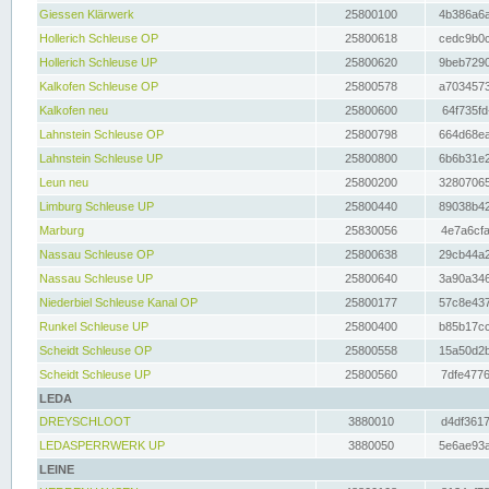
Giessen Klärwerk
25800100
4b386a6a
Hollerich Schleuse OP
25800618
cedc9b0c
Hollerich Schleuse UP
25800620
9beb7290
Kalkofen Schleuse OP
25800578
a7034573
Kalkofen neu
25800600
64f735fd
Lahnstein Schleuse OP
25800798
664d68ea
Lahnstein Schleuse UP
25800800
6b6b31e2
Leun neu
25800200
32807065
Limburg Schleuse UP
25800440
89038b42
Marburg
25830056
4e7a6cfa
Nassau Schleuse OP
25800638
29cb44a2
Nassau Schleuse UP
25800640
3a90a346
Niederbiel Schleuse Kanal OP
25800177
57c8e437
Runkel Schleuse UP
25800400
b85b17cc
Scheidt Schleuse OP
25800558
15a50d2b
Scheidt Schleuse UP
25800560
7dfe4776
LEDA
DREYSCHLOOT
3880010
d4df3617
LEDASPERRWERK UP
3880050
5e6ae93a
LEINE