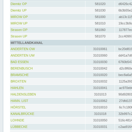
Diemitz OP
581020
d6426c42
Diemitz UP
581030
6b3b55e2
MIROW OP
581000
ab13c115
MIROW UP
581010
19cc3b9a
Strasen OP
581060
117877ec
Strasen UP
581070
2cc40997
MITTELLANDKANAL
ANDERTEN OW
31010061
bc20d819
ANDERTEN UW
31010060
dd41a7d6
BAD ESSEN
31010030
6760b547
BERENBUSCH
31010042
d2c8f60e
BRAMSCHE
31010020
bec8a6a5
BROXTEN
31010032
1125a391
HAHLEN
31010041
ac970eb0
HALDENSLEBEN
3101013
90d92801
HANN. LIST
31010062
27dfd137
HÖRSTEL
31010010
6c7c180f
KANALBRÜCKE
3101018
32b997c2
LOHNDE
31010050
516c4814
LÜBBECKE
31010031
c2aa9164