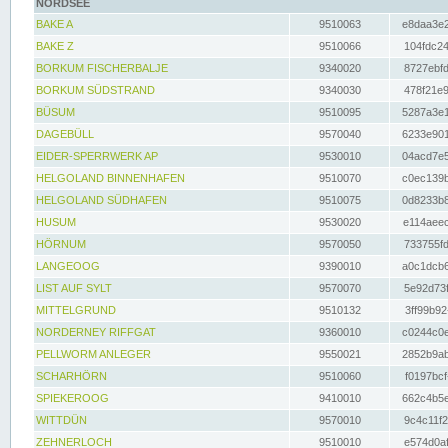
NORDSEE
BAKE A
9510063
e8daa3e2
BAKE Z
9510066
104fdc24
BORKUM FISCHERBALJE
9340020
8727ebfd
BORKUM SÜDSTRAND
9340030
478f21e9
BÜSUM
9510095
5287a3e1
DAGEBÜLL
9570040
6233e901
EIDER-SPERRWERK AP
9530010
04acd7e5
HELGOLAND BINNENHAFEN
9510070
c0ec139b
HELGOLAND SÜDHAFEN
9510075
0d8233b8
HUSUM
9530020
e114aeec
HÖRNUM
9570050
733755fd
LANGEOOG
9390010
a0c1dcb6
LIST AUF SYLT
9570070
5e92d73f
MITTELGRUND
9510132
3ff99b92
NORDERNEY RIFFGAT
9360010
c0244c0e
PELLWORM ANLEGER
9550021
2852b9ab
SCHARHÖRN
9510060
f0197bcf
SPIEKEROOG
9410010
662c4b5e
WITTDÜN
9570010
9c4c11f2
ZEHNERLOCH
9510010
e574d0af