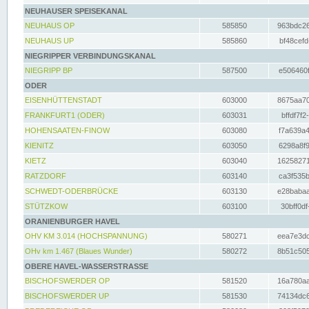
NEUHAUSER SPEISEKANAL
NEUHAUS OP
585850
963bdc26
NEUHAUS UP
585860
bf48cefd
NIEGRIPPER VERBINDUNGSKANAL
NIEGRIPP BP
587500
e506460f
ODER
EISENHÜTTENSTADT
603000
8675aa70
FRANKFURT1 (ODER)
603031
bffdf7f2
HOHENSAATEN-FINOW
603080
f7a639a4
KIENITZ
603050
6298a8f9
KIETZ
603040
16258271
RATZDORF
603140
ca3f535b
SCHWEDT-ODERBRÜCKE
603130
e28babaa
STÜTZKOW
603100
30bff0df
ORANIENBURGER HAVEL
OHV KM 3.014 (HOCHSPANNUNG)
580271
eea7e3dc
OHv km 1.467 (Blaues Wunder)
580272
8b51c505
OBERE HAVEL-WASSERSTRASSE
BISCHOFSWERDER OP
581520
16a780aa
BISCHOFSWERDER UP
581530
74134dc6