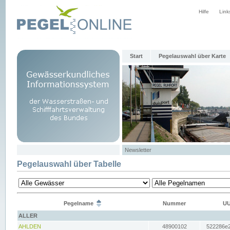
Hilfe
Link
Start
Pegelauswahl über Karte
Newsletter
Pegelauswahl über Tabelle
Pegelname
Nummer
UU
ALLER
AHLDEN
48900102
522286e2