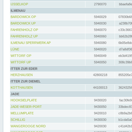
IJSSELKOP
2790070
bbaefa8e
ILMENAU
BARDOWICK OP
5940029
07830b68
BARDOWICK UP
5940030
a238b70f
FAHRENHOLZ OP
5940070
c33c3667
FAHRENHOLZ UP
5940060
bb62b28f
ILMENAU SPERRWERK AP
5940080
6b05e8dc
LÜNE
5940020
d7a8df36
WITTORF OP
5940049
eb3d4195
WITTORF UP
5940050
308c39b6
ITTER ZUR EDER
HERZHAUSEN
42800218
855205e7
ITTER ZUR DIEMEL
KOTTHAUSEN
44100013
36243256
JADE
HOOKSIELPLATE
9430020
fac30fe9
JADE-WESER-PORT
9430050
33bdec83
MELLUMPLATE
9420010
c8b9a2b6
SCHILLIG
9430030
b1cda5a0
WANGEROOGE NORD
9420030
c41d42b1