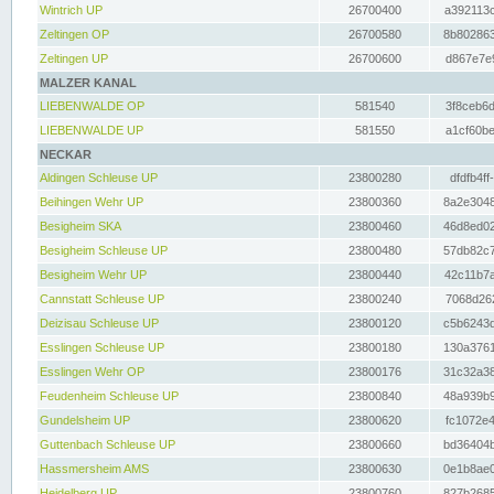
Wintrich UP
26700400
a392113c
Zeltingen OP
26700580
8b802863
Zeltingen UP
26700600
d867e7e9
MALZER KANAL
LIEBENWALDE OP
581540
3f8ceb6d
LIEBENWALDE UP
581550
a1cf60be
NECKAR
Aldingen Schleuse UP
23800280
dfdfb4ff
Beihingen Wehr UP
23800360
8a2e3048
Besigheim SKA
23800460
46d8ed02
Besigheim Schleuse UP
23800480
57db82c7
Besigheim Wehr UP
23800440
42c11b7a
Cannstatt Schleuse UP
23800240
7068d262
Deizisau Schleuse UP
23800120
c5b6243d
Esslingen Schleuse UP
23800180
130a3761
Esslingen Wehr OP
23800176
31c32a38
Feudenheim Schleuse UP
23800840
48a939b9
Gundelsheim UP
23800620
fc1072e4
Guttenbach Schleuse UP
23800660
bd36404b
Hassmersheim AMS
23800630
0e1b8ae0
Heidelberg UP
23800760
827b2685