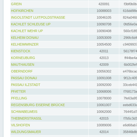
GREIN
420091
f3bf0b0b
HOFKIRCHEN
10088003
616dd98e
INGOLSTADT LUITPOLDSTRASSE
10046105
824a046b
KACHLET SCHLEUSE UP
10090708
0fd56e0a
KACHLET WEHR UP
10090408
560cf185
KELHEIM DONAU
10053009
296fc6d4
KELHEIMWINZER
10054500
c9409937
KIENSTOCK
42011
56178f74
KORNEUBURG
42013
ff44be4a
MAUTHAUSEN
42009
6b002fef
OBERNDORF
10056302
e476bcad
PASSAU DONAU
10091008
9f12c405
PASSAU ILZSTADT
10092000
33ceb441
PFATTER
10068006
f768173a
PFELLING
10078000
7fe63a95
REGENSBURG EISERNE BRÜCKE
10061007
eebd633a
SCHWABELWEIS
10062000
7644f1d7
THEBNERSTRASSL
42015
f7b5c3d3
VILSHOFEN
10089006
e6d68ab7
WILDUNGSMAUER
42014
35846b8b