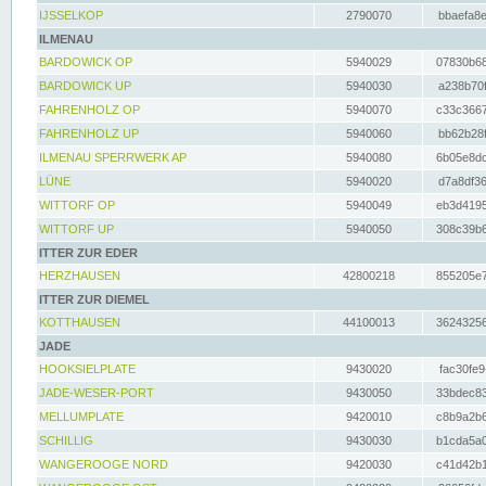
IJSSELKOP
2790070
bbaefa8e
ILMENAU
BARDOWICK OP
5940029
07830b68
BARDOWICK UP
5940030
a238b70f
FAHRENHOLZ OP
5940070
c33c3667
FAHRENHOLZ UP
5940060
bb62b28f
ILMENAU SPERRWERK AP
5940080
6b05e8dc
LÜNE
5940020
d7a8df36
WITTORF OP
5940049
eb3d4195
WITTORF UP
5940050
308c39b6
ITTER ZUR EDER
HERZHAUSEN
42800218
855205e7
ITTER ZUR DIEMEL
KOTTHAUSEN
44100013
36243256
JADE
HOOKSIELPLATE
9430020
fac30fe9
JADE-WESER-PORT
9430050
33bdec83
MELLUMPLATE
9420010
c8b9a2b6
SCHILLIG
9430030
b1cda5a0
WANGEROOGE NORD
9420030
c41d42b1