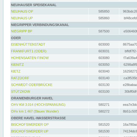
NEUHAUSER SPEISEKANAL
NEUHAUS OP
585850
963bdc26
NEUHAUS UP
585860
bf48cefd
NIEGRIPPER VERBINDUNGSKANAL
NIEGRIPP BP
587500
e506460f
ODER
EISENHÜTTENSTADT
603000
8675aa70
FRANKFURT1 (ODER)
603031
bffdf7f2
HOHENSAATEN-FINOW
603080
f7a639a4
KIENITZ
603050
6298a8f9
KIETZ
603040
16258271
RATZDORF
603140
ca3f535b
SCHWEDT-ODERBRÜCKE
603130
e28babaa
STÜTZKOW
603100
30bff0df
ORANIENBURGER HAVEL
OHV KM 3.014 (HOCHSPANNUNG)
580271
eea7e3dc
OHv km 1.467 (Blaues Wunder)
580272
8b51c505
OBERE HAVEL-WASSERSTRASSE
BISCHOFSWERDER OP
581520
16a780aa
BISCHOFSWERDER UP
581530
74134dc6