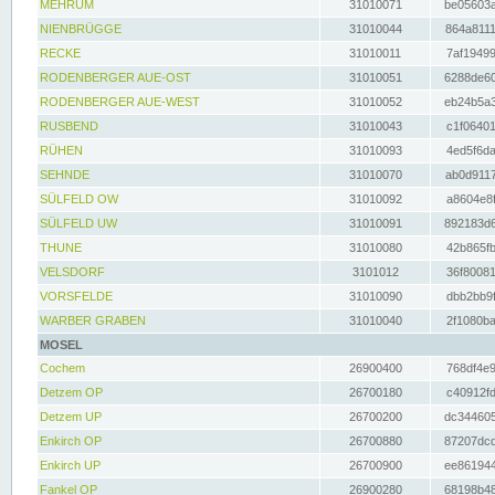
MEHRUM
31010071
be05603a
NIENBRÜGGE
31010044
864a8111
RECKE
31010011
7af19499
RODENBERGER AUE-OST
31010051
6288de60
RODENBERGER AUE-WEST
31010052
eb24b5a3
RUSBEND
31010043
c1f06401
RÜHEN
31010093
4ed5f6da
SEHNDE
31010070
ab0d9117
SÜLFELD OW
31010092
a8604e8f
SÜLFELD UW
31010091
892183d6
THUNE
31010080
42b865fb
VELSDORF
3101012
36f80081
VORSFELDE
31010090
dbb2bb9f
WARBER GRABEN
31010040
2f1080ba
MOSEL
Cochem
26900400
768df4e9
Detzem OP
26700180
c40912fd
Detzem UP
26700200
dc344605
Enkirch OP
26700880
87207dcd
Enkirch UP
26700900
ee861944
Fankel OP
26900280
68198b48