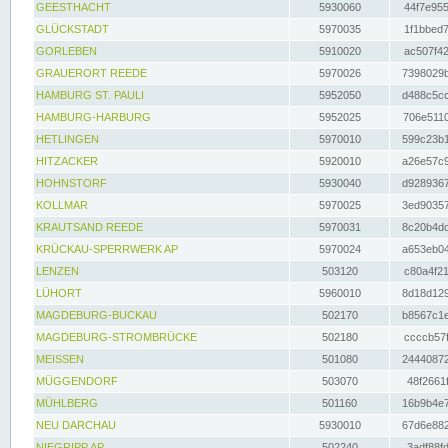
GEESTHACHT
5930060
44f7e955
GLÜCKSTADT
5970035
1f1bbed7
GORLEBEN
5910020
ac507f42
GRAUERORT REEDE
5970026
7398029b
HAMBURG ST. PAULI
5952050
d488c5cc
HAMBURG-HARBURG
5952025
706e5110
HETLINGEN
5970010
599c23b1
HITZACKER
5920010
a26e57c9
HOHNSTORF
5930040
d9289367
KOLLMAR
5970025
3ed90357
KRAUTSAND REEDE
5970031
8c20b4dc
KRÜCKAU-SPERRWERK AP
5970024
a653eb04
LENZEN
503120
c80a4f21
LÜHORT
5960010
8d18d129
MAGDEBURG-BUCKAU
502170
b8567c1e
MAGDEBURG-STROMBRÜCKE
502180
ccccb57f
MEISSEN
501080
24440872
MÜGGENDORF
503070
48f2661f
MÜHLBERG
501160
16b9b4e7
NEU DARCHAU
5930010
67d6e882
NIEGRIPP AP
502240
3adf88fd