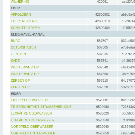
WILHERING
420061
aec23fd6
EDER
AFFOLDERN
42800502
ab9d5a42
EDERTALSPERRE
42800310
c6e9f744
SCHMITTLOTHEIM
42800309
d2155fa6
ELBE-HAVEL-KANAL
BURG
587507
831ad501
DETERSHAGEN
587505
a7b1eda9
GENTHIN
587535
e9e7f20c
KADE
587541
e4f29379
WUSTERWITZ OP
587540
c6a12d34
WUSTERWITZ UP
587550
3bfcf759
ZERBEN OP
587510
64c37072
ZERBEN UP
587520
532d8718
EIDER
EIDER-SPERRWERK BP
9520081
8ac85e6c
FRIEDRICHSTADT STRASSENBRÜCKE
9520060
721313e7
LEXFÄHRE OBERWASSER
9520020
86c5688f
LEXFÄHRE UNTERWASSER
9520030
7f01fbd8
NORDFELD OBERWASSER
9520040
61394669
NORDFELD UNTERWASSER
9520050
cb93548e