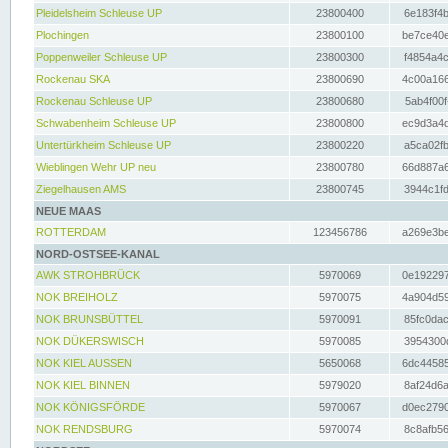
Pleidelsheim Schleuse UP
23800400
6e183f4b
Plochingen
23800100
be7ce40e
Poppenweiler Schleuse UP
23800300
f4854a4c
Rockenau SKA
23800690
4c00a166
Rockenau Schleuse UP
23800680
5ab4f00f
Schwabenheim Schleuse UP
23800800
ec9d3a4d
Untertürkheim Schleuse UP
23800220
a5ca02fb
Wieblingen Wehr UP neu
23800780
66d887a6
Ziegelhausen AMS
23800745
3944c1fd
NEUE MAAS
ROTTERDAM
123456786
a269e3be
NORD-OSTSEE-KANAL
AWK STROHBRÜCK
5970069
0e192297
NOK BREIHOLZ
5970075
4a904d59
NOK BRUNSBÜTTEL
5970091
85fc0dac
NOK DÜKERSWISCH
5970085
3954300d
NOK KIEL AUSSEN
5650068
6dc44585
NOK KIEL BINNEN
5979020
8af24d6a
NOK KÖNIGSFÖRDE
5970067
d0ec2790
NOK RENDSBURG
5970074
8c8afb56