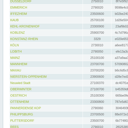
DÜSSELDORF
2750010
8f7e5f92
EMMERICH
2790020
9598e4cb
IFFEZHEIM
23500600
b02be240
KAUB
25700100
1d26e504
KEHL-KRONENHOF
23300900
23af9b02
KOBLENZ
25900700
4c7d796a
KONSTANZ-RHEIN
3329
e020e651
KÖLN
2730010
a6ee8177
LOBITH
2790050
efe13a3d
MAINZ
25100100
a37a9aa3
MANNHEIM
23700700
57090802
MAXAU
23700200
b6c6d5c8
NIERSTEIN-OPPENHEIM
23900600
d28e7ed1
Neuwied Stadt
27100370
dc407f1e
OBERWINTER
27100700
b45359df
OESTRICH
25100300
665be0fe
OTTENHEIM
23300800
787e5d63
PANNERDENSE KOP
2790060
3046493f
PHILIPPSBURG
23700500
88e972e1
PLITTERSDORF
23500700
6b774802
REES
2790010
2f025389