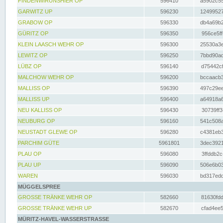
FINDENWIRUNSHIER OP
596410
a5902c55
GARWITZ UP
596230
12499527
GRABOW OP
596330
db4a69b2
GÜRITZ OP
596350
956ce5ff
KLEIN LAASCH WEHR OP
596300
25530a3e
LEWITZ OP
596250
7bbd90ad
LÜBZ OP
596140
d75442cf
MALCHOW WEHR OP
596200
bccaacb3
MALLISS OP
596390
497c29ee
MALLISS UP
596400
a64918a6
NEU KALLISS OP
596430
30739ff3
NEUBURG OP
596160
541c508a
NEUSTADT GLEWE OP
596280
c4381eb3
PARCHIM GÜTE
5961801
3dec3921
PLAU OP
596080
3ffddb2c
PLAU UP
596090
506e6b03
WAREN
596030
bd317edd
MÜGGELSPREE
GROSSE TRÄNKE WEHR OP
582660
81630fdd
GROSSE TRÄNKE WEHR UP
582670
cfad4ee5
MÜRITZ-HAVEL-WASSERSTRASSE