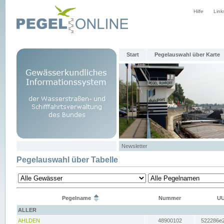
Hilfe
Link
Start
Pegelauswahl über Karte
Newsletter
Pegelauswahl über Tabelle
Pegelname
Nummer
UU
ALLER
AHLDEN
48900102
522286e2