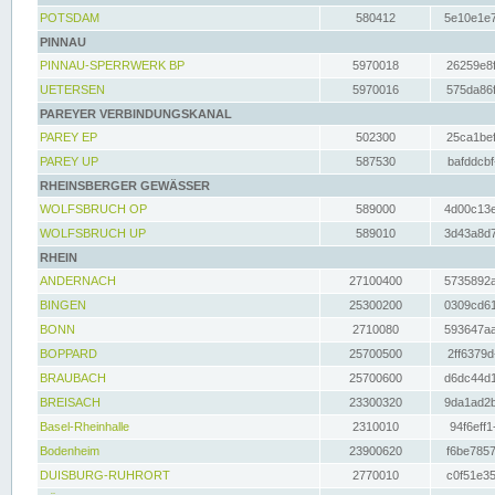
POTSDAM
580412
5e10e1e7
PINNAU
PINNAU-SPERRWERK BP
5970018
26259e8f
UETERSEN
5970016
575da86f
PAREYER VERBINDUNGSKANAL
PAREY EP
502300
25ca1bef
PAREY UP
587530
bafddcbf
RHEINSBERGER GEWÄSSER
WOLFSBRUCH OP
589000
4d00c13e
WOLFSBRUCH UP
589010
3d43a8d7
RHEIN
ANDERNACH
27100400
5735892a
BINGEN
25300200
0309cd61
BONN
2710080
593647aa
BOPPARD
25700500
2ff6379d
BRAUBACH
25700600
d6dc44d1
BREISACH
23300320
9da1ad2b
Basel-Rheinhalle
2310010
94f6eff1
Bodenheim
23900620
f6be7857
DUISBURG-RUHRORT
2770010
c0f51e35