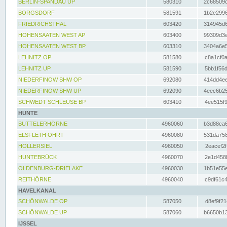
BERLIN-SPANDAU UP
580310
2c68509c
BORGSDORF
581591
1b2e2996
FRIEDRICHSTHAL
603420
314945d6
HOHENSAATEN WEST AP
603400
99309d3e
HOHENSAATEN WEST BP
603310
3404a6e5
LEHNITZ OP
581580
c8a1cf0a
LEHNITZ UP
581590
5bb1f56d
NIEDERFINOW SHW OP
692080
414dd4ee
NIEDERFINOW SHW UP
692090
4eec6b25
SCHWEDT SCHLEUSE BP
603410
4ee515f9
HUNTE
BUTTELERHÖRNE
4960060
b3d88ca6
ELSFLETH OHRT
4960080
531da758
HOLLERSIEL
4960050
2eacef2f
HUNTEBRÜCK
4960070
2e1d458b
OLDENBURG-DRIELAKE
4960030
1b51e55e
REITHÖRNE
4960040
c9df61c4
HAVELKANAL
SCHÖNWALDE OP
587050
d8ef9f21
SCHÖNWALDE UP
587060
b6650b13
IJSSEL