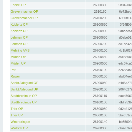
Fankel UP
26900300
583420a8
Grevenmacher OP
2610180
6e72bebf
Grevenmacher UP
26100200
69308142
Koblenz OP
26900880
3f64ff08
Koblenz UP
26900900
9dbcac54
Lehmen OP
26900680
d0abe01a
Lehmen UP
26900700
dc1bb420
Mehring AMS
26700100
4c1b6f17
Müden OP
26900480
a5c880a3
Müden UP
26900500
edc67ca3
Perl
26100100
c263ea53
Ruwer
26500150
abd34ee6
Sankt Aldegund OP
26900080
e4d6a271
Sankt Aldegund UP
26900100
20640279
Stadtbredimus OP
26100110
cceb7060
Stadtbredimus UP
26100130
dfdf753b
Trier OP
26500080
9d2b4126
Trier UP
26500100
3bec53ca
Wincheringen
26100140
bb5560fc
Wintrich OP
26700380
cb4789e4