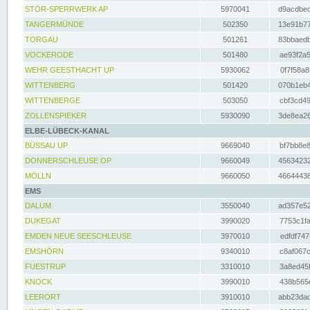
STÖR-SPERRWERK AP
5970041
d9acdbec
TANGERMÜNDE
502350
13e91b77
TORGAU
501261
83bbaedb
VOCKERODE
501480
ae93f2a5
WEHR GEESTHACHT UP
5930062
0f7f58a8
WITTENBERG
501420
070b1eb4
WITTENBERGE
503050
cbf3cd49
ZOLLENSPIEKER
5930090
3de8ea26
ELBE-LÜBECK-KANAL
BÜSSAU UP
9669040
bf7bb8e8
DONNERSCHLEUSE OP
9660049
45634232
MÖLLN
9660050
46644438
EMS
DALUM
3550040
ad357e52
DUKEGAT
3990020
7753c1fa
EMDEN NEUE SEESCHLEUSE
3970010
edfdf747
EMSHÖRN
9340010
c8af067c
FUESTRUP
3310010
3a8ed45f
KNOCK
3990010
438b565e
LEERORT
3910010
abb23dad