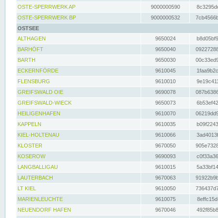
OSTE-SPERRWERK AP
9000000590
8c3295dc
OSTE-SPERRWERK BP
9000000532
7cb4566b
OSTSEE
ALTHAGEN
9650024
b8d05bf9
BARHÖFT
9650040
09227288
BARTH
9650030
00c33ed9
ECKERNFÖRDE
9610045
1faa9b2c
FLENSBURG
9610010
9e19c411
GREIFSWALD OIE
9690078
087b6386
GREIFSWALD-WIECK
9650073
6b53ef42
HEILIGENHAFEN
9610070
06219dd9
KAPPELN
9610035
b09f2243
KIEL-HOLTENAU
9610066
3ad4013f
KLOSTER
9670050
905e7328
KOSEROW
9690093
c0f33a36
LANGBALLIGAU
9610015
5a33bf14
LAUTERBACH
9670063
91922b9b
LT KIEL
9610050
736437d7
MARIENLEUCHTE
9610075
8effc15d
NEUENDORF HAFEN
9670046
492f85b8