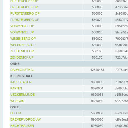
BREDEREICHE OP
580080
308f5979
BREDEREICHE UP
580090
470acd2a
FÜRSTENBERG OP
580060
2c95f83d
FÜRSTENBERG UP
580070
a5830277
VOßWINKEL OP
580000
09b422f7
VOßWINKEL UP
580010
2bcef51a
WESENBERG OP
580020
7909d3f7
WESENBERG UP
580030
da3b5de9
ZEHDENICK OP
580160
a9b8e24c
ZEHDENICK UP
580170
721d7dbf
ORKE
DALWIGKSTHAL
42840453
f0f78cc4
KLEINES HAFF
KARLSHAGEN
9690085
f53bb77f
KARNIN
9690084
da893bbd
UECKERMÜNDE
9690088
c1588dcc
WOLGAST
9650080
b327e35c
OSTE
BELUM
5980060
a9e93be0
BREMERVÖRDE UW
5980010
cf8a3ea2
HECHTHAUSEN
5980030
e5e02890