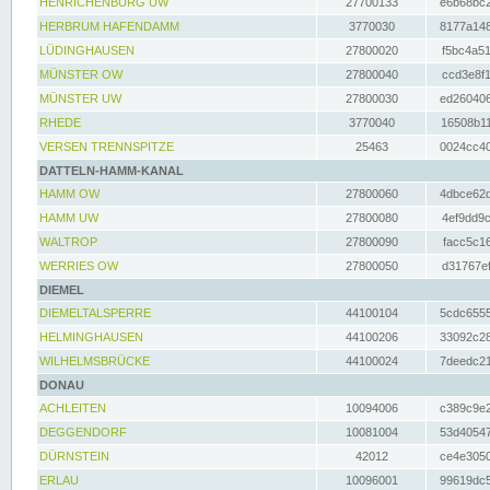
HENRICHENBURG UW
27700133
e6b68bc2
HERBRUM HAFENDAMM
3770030
8177a148
LÜDINGHAUSEN
27800020
f5bc4a51
MÜNSTER OW
27800040
ccd3e8f1
MÜNSTER UW
27800030
ed260406
RHEDE
3770040
16508b11
VERSEN TRENNSPITZE
25463
0024cc40
DATTELN-HAMM-KANAL
HAMM OW
27800060
4dbce62d
HAMM UW
27800080
4ef9dd9c
WALTROP
27800090
facc5c16
WERRIES OW
27800050
d31767ef
DIEMEL
DIEMELTALSPERRE
44100104
5cdc6555
HELMINGHAUSEN
44100206
33092c28
WILHELMSBRÜCKE
44100024
7deedc21
DONAU
ACHLEITEN
10094006
c389c9e2
DEGGENDORF
10081004
53d40547
DÜRNSTEIN
42012
ce4e3050
ERLAU
10096001
99619dc5