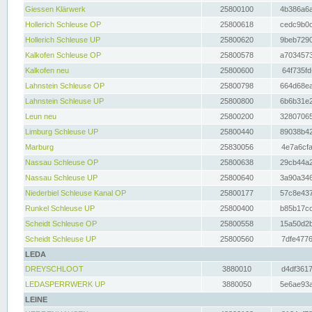
Giessen Klärwerk
25800100
4b386a6a
Hollerich Schleuse OP
25800618
cedc9b0c
Hollerich Schleuse UP
25800620
9beb7290
Kalkofen Schleuse OP
25800578
a7034573
Kalkofen neu
25800600
64f735fd
Lahnstein Schleuse OP
25800798
664d68ea
Lahnstein Schleuse UP
25800800
6b6b31e2
Leun neu
25800200
32807065
Limburg Schleuse UP
25800440
89038b42
Marburg
25830056
4e7a6cfa
Nassau Schleuse OP
25800638
29cb44a2
Nassau Schleuse UP
25800640
3a90a346
Niederbiel Schleuse Kanal OP
25800177
57c8e437
Runkel Schleuse UP
25800400
b85b17cc
Scheidt Schleuse OP
25800558
15a50d2b
Scheidt Schleuse UP
25800560
7dfe4776
LEDA
DREYSCHLOOT
3880010
d4df3617
LEDASPERRWERK UP
3880050
5e6ae93a
LEINE