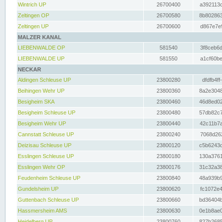
Wintrich UP
26700400
a392113c
Zeltingen OP
26700580
8b802863
Zeltingen UP
26700600
d867e7e9
MALZER KANAL
LIEBENWALDE OP
581540
3f8ceb6d
LIEBENWALDE UP
581550
a1cf60be
NECKAR
Aldingen Schleuse UP
23800280
dfdfb4ff
Beihingen Wehr UP
23800360
8a2e3048
Besigheim SKA
23800460
46d8ed02
Besigheim Schleuse UP
23800480
57db82c7
Besigheim Wehr UP
23800440
42c11b7a
Cannstatt Schleuse UP
23800240
7068d262
Deizisau Schleuse UP
23800120
c5b6243d
Esslingen Schleuse UP
23800180
130a3761
Esslingen Wehr OP
23800176
31c32a38
Feudenheim Schleuse UP
23800840
48a939b9
Gundelsheim UP
23800620
fc1072e4
Guttenbach Schleuse UP
23800660
bd36404b
Hassmersheim AMS
23800630
0e1b8ae0
Heidelberg UP
23800760
827b2685