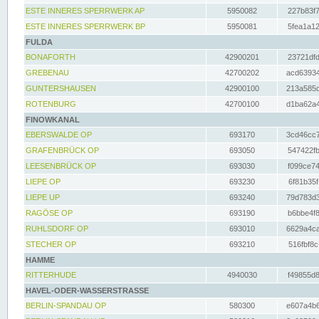
ESTE INNERES SPERRWERK AP
5950082
227b83f7
ESTE INNERES SPERRWERK BP
5950081
5fea1a12
FULDA
BONAFORTH
42900201
23721dfd
GREBENAU
42700202
acd63934
GUNTERSHAUSEN
42900100
213a585d
ROTENBURG
42700100
d1ba62a4
FINOWKANAL
EBERSWALDE OP
693170
3cd46cc7
GRAFENBRÜCK OP
693050
547422fb
LEESENBRÜCK OP
693030
f099ce74
LIEPE OP
693230
6f81b35f
LIEPE UP
693240
79d783d3
RAGÖSE OP
693190
b6bbe4f8
RUHLSDORF OP
693010
6629a4ca
STECHER OP
693210
516fbf8c
HAMME
RITTERHUDE
4940030
f49855d8
HAVEL-ODER-WASSERSTRASSE
BERLIN-SPANDAU OP
580300
e607a4b6