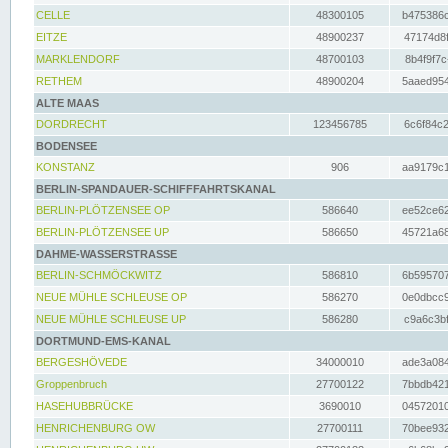
CELLE
48300105
b475386c
EITZE
48900237
47174d8f
MARKLENDORF
48700103
8b4f9f7c
RETHEM
48900204
5aaed954
ALTE MAAS
DORDRECHT
123456785
6c6f84c2
BODENSEE
KONSTANZ
906
aa9179c1
BERLIN-SPANDAUER-SCHIFFFAHRTSKANAL
BERLIN-PLÖTZENSEE OP
586640
ee52ce62
BERLIN-PLÖTZENSEE UP
586650
45721a68
DAHME-WASSERSTRASSE
BERLIN-SCHMÖCKWITZ
586810
6b595707
NEUE MÜHLE SCHLEUSE OP
586270
0e0dbcc9
NEUE MÜHLE SCHLEUSE UP
586280
c9a6c3bf
DORTMUND-EMS-KANAL
BERGESHÖVEDE
34000010
ade3a084
Groppenbruch
27700122
7bbdb421
HASEHUBBRÜCKE
3690010
04572010
HENRICHENBURG OW
27700111
70bee932