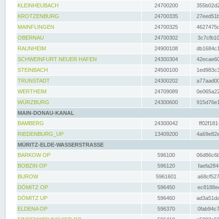
KLEINHEUBACH
24700200
355b02d2
KROTZENBURG
24700335
27eed51b
MAINFLINGEN
24700325
4627475d
OBERNAU
24700302
3c7cfb10
RAUNHEIM
24900108
db1684c1
SCHWEINFURT NEUER HAFEN
24300304
42ecae60
STEINBACH
24500100
1ed983c3
TRUNSTADT
24300202
a77aad00
WERTHEIM
24709089
0e065a22
WÜRZBURG
24300600
915d76e1
MAIN-DONAU-KANAL
BAMBERG
24300042
ff02f181
RIEDENBURG_UP
13409200
4a69e82e
MÜRITZ-ELDE-WASSERSTRASSE
BARKOW OP
596100
06d86c6b
BOBZIN OP
596120
faefa284
BUROW
5961601
a68cf527
DÖMITZ OP
596450
ec8188ee
DÖMITZ UP
596460
ad3a51da
ELDENA OP
596370
0fab94c7