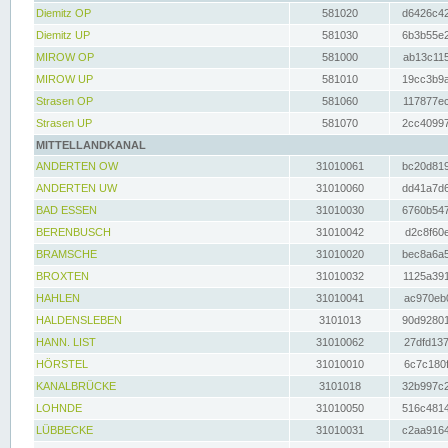
Diemitz OP
581020
d6426c42
Diemitz UP
581030
6b3b55e2
MIROW OP
581000
ab13c115
MIROW UP
581010
19cc3b9a
Strasen OP
581060
117877ec
Strasen UP
581070
2cc40997
MITTELLANDKANAL
ANDERTEN OW
31010061
bc20d819
ANDERTEN UW
31010060
dd41a7d6
BAD ESSEN
31010030
6760b547
BERENBUSCH
31010042
d2c8f60e
BRAMSCHE
31010020
bec8a6a5
BROXTEN
31010032
1125a391
HAHLEN
31010041
ac970eb0
HALDENSLEBEN
3101013
90d92801
HANN. LIST
31010062
27dfd137
HÖRSTEL
31010010
6c7c180f
KANALBRÜCKE
3101018
32b997c2
LOHNDE
31010050
516c4814
LÜBBECKE
31010031
c2aa9164