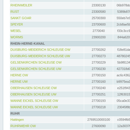
RHEINWEILER
23300130
06b978dd
RUST
23300580
5389b878
SANKT GOAR
25700300
550eb7e9
SPEYER
23700600
2cb8ae5b
WESEL
2770040
f33c3cc9
WORMS
23900200
844a620f
RHEIN-HERNE-KANAL
DUISBURG-MEIDERICH SCHLEUSE OW
27700262
f18e81da
DUISBURG-MEIDERICH SCHLEUSE UW
27700273
48780245
GELSENKIRCHEN SCHLEUSE OW
27700229
5b9f8134
GELSENKIRCHEN SCHLEUSE UW
27700230
427318d0
HERNE OW
27700150
ac6c4362
HERNE UW
27700160
b9975ea1
OBERHAUSEN SCHLEUSE OW
27700240
e251f943
OBERHAUSEN SCHLEUSE UW
27700251
12f63015
WANNE EICKEL SCHLEUSE OW
27700193
05ca0e33
WANNE EICKEL SCHLEUSE UW
27700218
23045f8b
RUHR
Hattingen
2769510000100
c0594fb5
RUHRWEHR OW
27600090
12a3037f