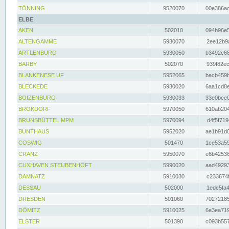
TÖNNING
9520070
00e386ac
ELBE
AKEN
502010
094b96e5
ALTENGAMME
5930070
2ee12b9a
ARTLENBURG
5930050
b3492c68
BARBY
502070
939f82ec
BLANKENESE UF
5952065
bacb459b
BLECKEDE
5930020
6aa1cd8e
BOIZENBURG
5930033
33e0bce0
BROKDORF
5970050
610ab204
BRUNSBÜTTEL MPM
5970094
d4f5f719
BUNTHAUS
5952020
ae1b91d0
COSWIG
501470
1ce53a59
CRANZ
5950070
e6b42536
CUXHAVEN STEUBENHÖFT
5990020
aad49293
DAMNATZ
5910030
c233674f
DESSAU
502000
1edc5fa4
DRESDEN
501060
70272185
DÖMITZ
5910025
6e3ea719
ELSTER
501390
c093b557