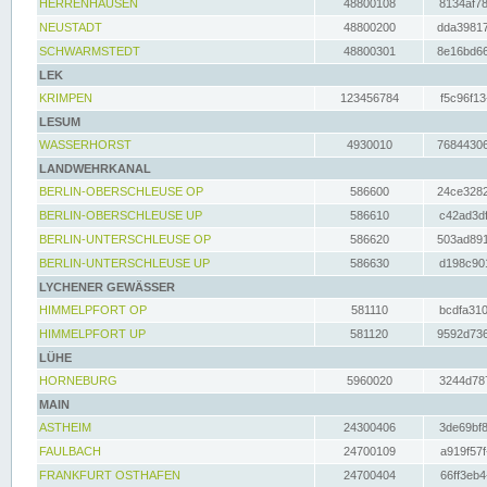
HERRENHAUSEN
48800108
8134af78
NEUSTADT
48800200
dda39817
SCHWARMSTEDT
48800301
8e16bd66
LEK
KRIMPEN
123456784
f5c96f13
LESUM
WASSERHORST
4930010
76844306
LANDWEHRKANAL
BERLIN-OBERSCHLEUSE OP
586600
24ce3282
BERLIN-OBERSCHLEUSE UP
586610
c42ad3df
BERLIN-UNTERSCHLEUSE OP
586620
503ad891
BERLIN-UNTERSCHLEUSE UP
586630
d198c901
LYCHENER GEWÄSSER
HIMMELPFORT OP
581110
bcdfa310
HIMMELPFORT UP
581120
9592d736
LÜHE
HORNEBURG
5960020
3244d787
MAIN
ASTHEIM
24300406
3de69bf8
FAULBACH
24700109
a919f57f
FRANKFURT OSTHAFEN
24700404
66ff3eb4