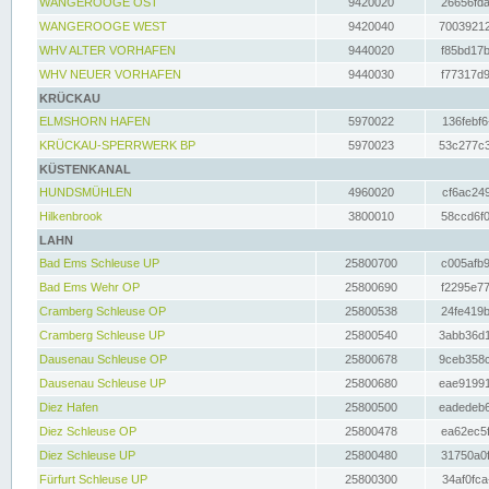
WANGEROOGE OST
9420020
26656fda
WANGEROOGE WEST
9420040
70039212
WHV ALTER VORHAFEN
9440020
f85bd17b
WHV NEUER VORHAFEN
9440030
f77317d9
KRÜCKAU
ELMSHORN HAFEN
5970022
136febf6
KRÜCKAU-SPERRWERK BP
5970023
53c277c3
KÜSTENKANAL
HUNDSMÜHLEN
4960020
cf6ac249
Hilkenbrook
3800010
58ccd6f0
LAHN
Bad Ems Schleuse UP
25800700
c005afb9
Bad Ems Wehr OP
25800690
f2295e77
Cramberg Schleuse OP
25800538
24fe419b
Cramberg Schleuse UP
25800540
3abb36d1
Dausenau Schleuse OP
25800678
9ceb358c
Dausenau Schleuse UP
25800680
eae91991
Diez Hafen
25800500
eadedeb6
Diez Schleuse OP
25800478
ea62ec5f
Diez Schleuse UP
25800480
31750a0f
Fürfurt Schleuse UP
25800300
34af0fca