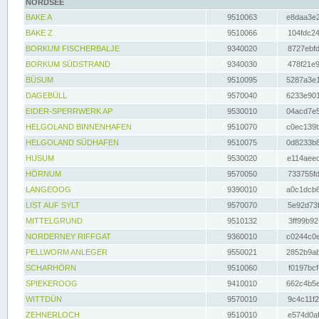
NORDSEE
BAKE A
9510063
e8daa3e2
BAKE Z
9510066
104fdc24
BORKUM FISCHERBALJE
9340020
8727ebfd
BORKUM SÜDSTRAND
9340030
478f21e9
BÜSUM
9510095
5287a3e1
DAGEBÜLL
9570040
6233e901
EIDER-SPERRWERK AP
9530010
04acd7e5
HELGOLAND BINNENHAFEN
9510070
c0ec139b
HELGOLAND SÜDHAFEN
9510075
0d8233b8
HUSUM
9530020
e114aeec
HÖRNUM
9570050
733755fd
LANGEOOG
9390010
a0c1dcb6
LIST AUF SYLT
9570070
5e92d73f
MITTELGRUND
9510132
3ff99b92
NORDERNEY RIFFGAT
9360010
c0244c0e
PELLWORM ANLEGER
9550021
2852b9ab
SCHARHÖRN
9510060
f0197bcf
SPIEKEROOG
9410010
662c4b5e
WITTDÜN
9570010
9c4c11f2
ZEHNERLOCH
9510010
e574d0af