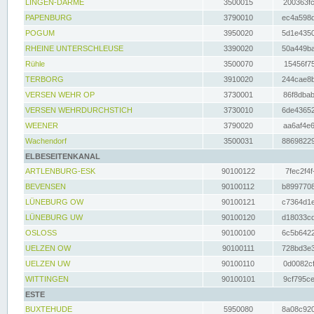
LINGEN-DARME
3500015
200363fc
PAPENBURG
3790010
ec4a598d
POGUM
3950020
5d1e4350
RHEINE UNTERSCHLEUSE
3390020
50a449ba
Rühle
3500070
15456f75
TERBORG
3910020
244cae8b
VERSEN WEHR OP
3730001
86f8dbab
VERSEN WEHRDURCHSTICH
3730010
6de43652
WEENER
3790020
aa6af4e6
Wachendorf
3500031
88698229
ELBESEITENKANAL
ARTLENBURG-ESK
90100122
7fec2f4f
BEVENSEN
90100112
b8997708
LÜNEBURG OW
90100121
c7364d1e
LÜNEBURG UW
90100120
d18033cd
OSLOSS
90100100
6c5b6422
UELZEN OW
90100111
728bd3e3
UELZEN UW
90100110
0d0082cf
WITTINGEN
90100101
9cf795ce
ESTE
BUXTEHUDE
5950080
8a08c920