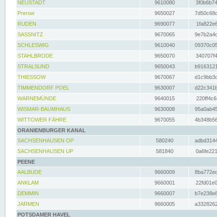
NEUSTADT
9610080
3f0b6b74
Prerow
9650027
7d50c68c
RUDEN
9690077
1fa822e6
SASSNITZ
9670065
9e7b2a4d
SCHLESWIG
9610040
09370c05
STAHLBRODE
9650070
340707f4
STRALSUND
9650043
b9163121
THIESSOW
9670067
d1c9bb3c
TIMMENDORF POEL
9630007
d22c341b
WARNEMÜNDE
9640015
220ff4c6
WISMAR-BAUMHAUS
9630008
95a0ab45
WITTOWER FÄHRE
9670055
4b348b56
ORANIENBURGER KANAL
SACHSENHAUSEN OP
580240
adbd3144
SACHSENHAUSEN UP
581840
0a6fe221
PEENE
AALBUDE
9660009
8ba772ed
ANKLAM
9660001
22fd01e0
DEMMIN
9660007
b7e238e8
JARMEN
9660005
a3328262
POTSDAMER HAVEL