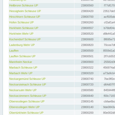
Heilbronn Schleuse UP
23800560
f77df170
Hessigheim Schleuse UP
23800420
23517de9
Hirschhorn Schleuse UP
23800700
acf505dd
Hofen Schleuse UP
23800260
cf2af1a4
Horkheim Schleuse UP
23800557
b76bf04c
Horkheim Wehr UP
23800520
d9b441a5
Kochendorf Schleuse UP
23800600
8f695e71
Ladenburg Wehr UP
23800820
70cee7df
Lauffen
23800500
8559d1a0
Lauffen Schleuse UP
23800501
2f7cb553
Mannheim Neckar
23800900
25582d3f
Marbach Schleuse UP
23800322
456974a8
Marbach Wehr UP
23800320
a73a9cb4
Neckargemünd Schleuse UP
23800740
7be3ff2e
Neckarsteinach Schleuse UP
23800720
d64d07f7
Neckarsulm Wehr UP
23800580
845944f8
Neckarzimmern Schleuse UP
23800640
f00c7183
Oberesslingen Schleuse UP
23800145
cbfae6bc
Oberesslingen Wehr UP
23800140
9de0843a
Obertürkheim Schleuse UP
23800200
80e002d8