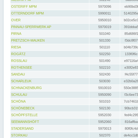
OSTERIFF MPM
5970096
eb90bd3f
OTTERNDORF MPM
5990011
5140295e
OVER
5950010
b02ce5c0
PINNAU-SPERRWERK AP
5970019
391bbba5
PIRNA
501040
85d686f1
PRETZSCH-MAUKEN
501330
f3dc8f07
RIESA
501110
b04b739d
ROGÄTZ
502250
133f0f6c
ROSSLAU
501490
e97116a4
ROTHENSEE
502210
e30f2e83
SANDAU
502430
f4c55f77
SCHARLEUK
503030
e32b0a28
SCHNACKENBURG
5910010
550e3885
SCHULAU
5950090
f3c6ee73
SCHÖNA
501010
7cb7461b
SCHÖNEBECK
502130
90bcb315
SCHÖPFSTELLE
5952030
fed4c295
SEEMANNSHÖFT
5952060
816affba
STADERSAND
5970013
80f0fc4d
STORKAU
502370
de4cc1db