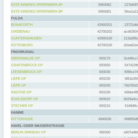
ESTE INNERES SPERRWERK AP
5950082
227b83f7
ESTE INNERES SPERRWERK BP
5950081
5fea1a12
FULDA
BONAFORTH
42900201
23721dfd
GREBENAU
42700202
acd63934
GUNTERSHAUSEN
42900100
213a585d
ROTENBURG
42700100
d1ba62a4
FINOWKANAL
EBERSWALDE OP
693170
3cd46cc7
GRAFENBRÜCK OP
693050
547422fb
LEESENBRÜCK OP
693030
f099ce74
LIEPE OP
693230
6f81b35f
LIEPE UP
693240
79d783d3
RAGÖSE OP
693190
b6bbe4f8
RUHLSDORF OP
693010
6629a4ca
STECHER OP
693210
516fbf8c
HAMME
RITTERHUDE
4940030
f49855d8
HAVEL-ODER-WASSERSTRASSE
BERLIN-SPANDAU OP
580300
e607a4b6