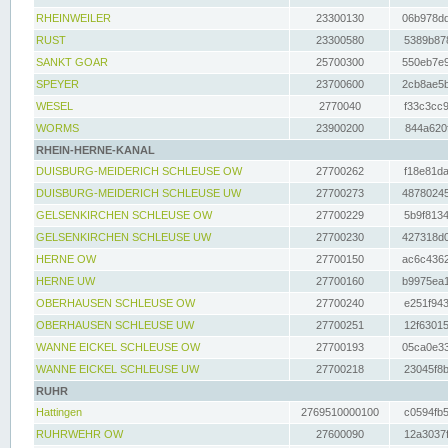
RHEINWEILER
23300130
06b978dd
RUST
23300580
5389b878
SANKT GOAR
25700300
550eb7e9
SPEYER
23700600
2cb8ae5b
WESEL
2770040
f33c3cc9
WORMS
23900200
844a620f
RHEIN-HERNE-KANAL
DUISBURG-MEIDERICH SCHLEUSE OW
27700262
f18e81da
DUISBURG-MEIDERICH SCHLEUSE UW
27700273
48780245
GELSENKIRCHEN SCHLEUSE OW
27700229
5b9f8134
GELSENKIRCHEN SCHLEUSE UW
27700230
427318d0
HERNE OW
27700150
ac6c4362
HERNE UW
27700160
b9975ea1
OBERHAUSEN SCHLEUSE OW
27700240
e251f943
OBERHAUSEN SCHLEUSE UW
27700251
12f63015
WANNE EICKEL SCHLEUSE OW
27700193
05ca0e33
WANNE EICKEL SCHLEUSE UW
27700218
23045f8b
RUHR
Hattingen
2769510000100
c0594fb5
RUHRWEHR OW
27600090
12a3037f