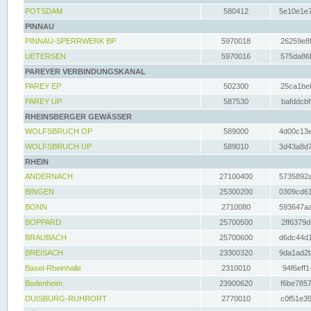
POTSDAM
580412
5e10e1e7
PINNAU
PINNAU-SPERRWERK BP
5970018
26259e8f
UETERSEN
5970016
575da86f
PAREYER VERBINDUNGSKANAL
PAREY EP
502300
25ca1bef
PAREY UP
587530
bafddcbf
RHEINSBERGER GEWÄSSER
WOLFSBRUCH OP
589000
4d00c13e
WOLFSBRUCH UP
589010
3d43a8d7
RHEIN
ANDERNACH
27100400
5735892a
BINGEN
25300200
0309cd61
BONN
2710080
593647aa
BOPPARD
25700500
2ff6379d
BRAUBACH
25700600
d6dc44d1
BREISACH
23300320
9da1ad2b
Basel-Rheinhalle
2310010
94f6eff1
Bodenheim
23900620
f6be7857
DUISBURG-RUHRORT
2770010
c0f51e35