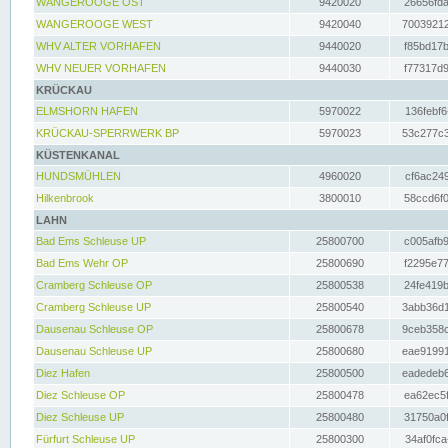
WANGEROOGE OST
9420020
26656fda
WANGEROOGE WEST
9420040
70039212
WHV ALTER VORHAFEN
9440020
f85bd17b
WHV NEUER VORHAFEN
9440030
f77317d9
KRÜCKAU
ELMSHORN HAFEN
5970022
136febf6
KRÜCKAU-SPERRWERK BP
5970023
53c277c3
KÜSTENKANAL
HUNDSMÜHLEN
4960020
cf6ac249
Hilkenbrook
3800010
58ccd6f0
LAHN
Bad Ems Schleuse UP
25800700
c005afb9
Bad Ems Wehr OP
25800690
f2295e77
Cramberg Schleuse OP
25800538
24fe419b
Cramberg Schleuse UP
25800540
3abb36d1
Dausenau Schleuse OP
25800678
9ceb358c
Dausenau Schleuse UP
25800680
eae91991
Diez Hafen
25800500
eadedeb6
Diez Schleuse OP
25800478
ea62ec5f
Diez Schleuse UP
25800480
31750a0f
Fürfurt Schleuse UP
25800300
34af0fca