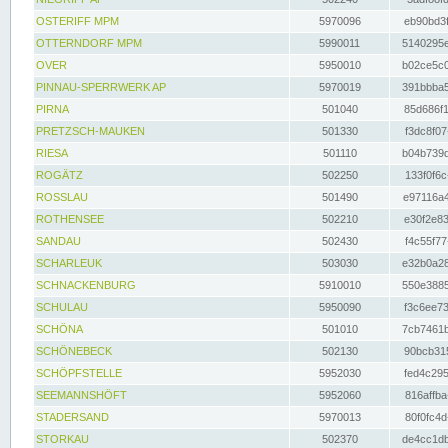
OSTERIFF MPM
5970096
eb90bd3f
OTTERNDORF MPM
5990011
5140295e
OVER
5950010
b02ce5c0
PINNAU-SPERRWERK AP
5970019
391bbba5
PIRNA
501040
85d686f1
PRETZSCH-MAUKEN
501330
f3dc8f07
RIESA
501110
b04b739d
ROGÄTZ
502250
133f0f6c
ROSSLAU
501490
e97116a4
ROTHENSEE
502210
e30f2e83
SANDAU
502430
f4c55f77
SCHARLEUK
503030
e32b0a28
SCHNACKENBURG
5910010
550e3885
SCHULAU
5950090
f3c6ee73
SCHÖNA
501010
7cb7461b
SCHÖNEBECK
502130
90bcb315
SCHÖPFSTELLE
5952030
fed4c295
SEEMANNSHÖFT
5952060
816affba
STADERSAND
5970013
80f0fc4d
STORKAU
502370
de4cc1db