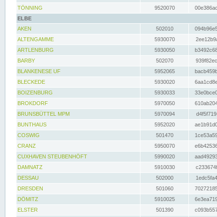
TÖNNING
9520070
00e386ac
ELBE
AKEN
502010
094b96e5
ALTENGAMME
5930070
2ee12b9a
ARTLENBURG
5930050
b3492c68
BARBY
502070
939f82ec
BLANKENESE UF
5952065
bacb459b
BLECKEDE
5930020
6aa1cd8e
BOIZENBURG
5930033
33e0bce0
BROKDORF
5970050
610ab204
BRUNSBÜTTEL MPM
5970094
d4f5f719
BUNTHAUS
5952020
ae1b91d0
COSWIG
501470
1ce53a59
CRANZ
5950070
e6b42536
CUXHAVEN STEUBENHÖFT
5990020
aad49293
DAMNATZ
5910030
c233674f
DESSAU
502000
1edc5fa4
DRESDEN
501060
70272185
DÖMITZ
5910025
6e3ea719
ELSTER
501390
c093b557