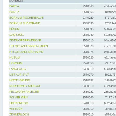
NORDSEE
BAKE A
9510063
e8daa3e2
BAKE Z
9510066
104fdc24
BORKUM FISCHERBALJE
9340020
8727ebfd
BORKUM SÜDSTRAND
9340030
478f21e9
BÜSUM
9510095
5287a3e1
DAGEBÜLL
9570040
6233e901
EIDER-SPERRWERK AP
9530010
04acd7e5
HELGOLAND BINNENHAFEN
9510070
c0ec139b
HELGOLAND SÜDHAFEN
9510075
0d8233b8
HUSUM
9530020
e114aeec
HÖRNUM
9570050
733755fd
LANGEOOG
9390010
a0c1dcb6
LIST AUF SYLT
9570070
5e92d73f
MITTELGRUND
9510132
3ff99b92
NORDERNEY RIFFGAT
9360010
c0244c0e
PELLWORM ANLEGER
9550021
2852b9ab
SCHARHÖRN
9510060
f0197bcf
SPIEKEROOG
9410010
662c4b5e
WITTDÜN
9570010
9c4c11f2
ZEHNERLOCH
9510010
e574d0af