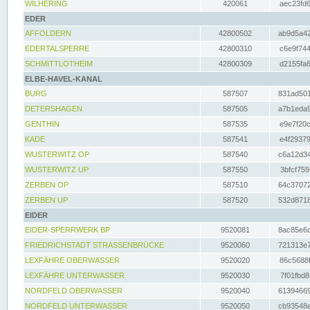
WILHERING
420061
aec23fd6
EDER
AFFOLDERN
42800502
ab9d5a42
EDERTALSPERRE
42800310
c6e9f744
SCHMITTLOTHEIM
42800309
d2155fa6
ELBE-HAVEL-KANAL
BURG
587507
831ad501
DETERSHAGEN
587505
a7b1eda9
GENTHIN
587535
e9e7f20c
KADE
587541
e4f29379
WUSTERWITZ OP
587540
c6a12d34
WUSTERWITZ UP
587550
3bfcf759
ZERBEN OP
587510
64c37072
ZERBEN UP
587520
532d8718
EIDER
EIDER-SPERRWERK BP
9520081
8ac85e6c
FRIEDRICHSTADT STRASSENBRÜCKE
9520060
721313e7
LEXFÄHRE OBERWASSER
9520020
86c5688f
LEXFÄHRE UNTERWASSER
9520030
7f01fbd8
NORDFELD OBERWASSER
9520040
61394669
NORDFELD UNTERWASSER
9520050
cb93548e