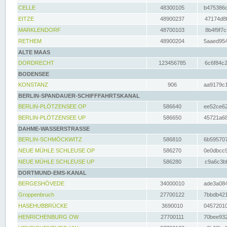
CELLE
48300105
b475386c
EITZE
48900237
47174d8f
MARKLENDORF
48700103
8b4f9f7c
RETHEM
48900204
5aaed954
ALTE MAAS
DORDRECHT
123456785
6c6f84c2
BODENSEE
KONSTANZ
906
aa9179c1
BERLIN-SPANDAUER-SCHIFFFAHRTSKANAL
BERLIN-PLÖTZENSEE OP
586640
ee52ce62
BERLIN-PLÖTZENSEE UP
586650
45721a68
DAHME-WASSERSTRASSE
BERLIN-SCHMÖCKWITZ
586810
6b595707
NEUE MÜHLE SCHLEUSE OP
586270
0e0dbcc9
NEUE MÜHLE SCHLEUSE UP
586280
c9a6c3bf
DORTMUND-EMS-KANAL
BERGESHÖVEDE
34000010
ade3a084
Groppenbruch
27700122
7bbdb421
HASEHUBBRÜCKE
3690010
04572010
HENRICHENBURG OW
27700111
70bee932