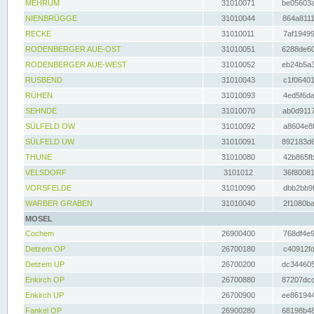
MEHRUM
31010071
be05603a
NIENBRÜGGE
31010044
864a8111
RECKE
31010011
7af19499
RODENBERGER AUE-OST
31010051
6288de60
RODENBERGER AUE-WEST
31010052
eb24b5a3
RUSBEND
31010043
c1f06401
RÜHEN
31010093
4ed5f6da
SEHNDE
31010070
ab0d9117
SÜLFELD OW
31010092
a8604e8f
SÜLFELD UW
31010091
892183d6
THUNE
31010080
42b865fb
VELSDORF
3101012
36f80081
VORSFELDE
31010090
dbb2bb9f
WARBER GRABEN
31010040
2f1080ba
MOSEL
Cochem
26900400
768df4e9
Detzem OP
26700180
c40912fd
Detzem UP
26700200
dc344605
Enkirch OP
26700880
87207dcd
Enkirch UP
26700900
ee861944
Fankel OP
26900280
68198b48