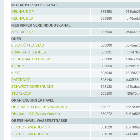
NEUHAUSER SPEISEKANAL
NEUHAUS OP
585850
963bdc26
NEUHAUS UP
585860
bf48cefd
NIEGRIPPER VERBINDUNGSKANAL
NIEGRIPP BP
587500
e506460f
ODER
EISENHÜTTENSTADT
603000
8675aa70
FRANKFURT1 (ODER)
603031
bffdf7f2
HOHENSAATEN-FINOW
603080
f7a639a4
KIENITZ
603050
6298a8f9
KIETZ
603040
16258271
RATZDORF
603140
ca3f535b
SCHWEDT-ODERBRÜCKE
603130
e28babaa
STÜTZKOW
603100
30bff0df
ORANIENBURGER HAVEL
OHV KM 3.014 (HOCHSPANNUNG)
580271
eea7e3dc
OHv km 1.467 (Blaues Wunder)
580272
8b51c505
OBERE HAVEL-WASSERSTRASSE
BISCHOFSWERDER OP
581520
16a780aa
BISCHOFSWERDER UP
581530
74134dc6