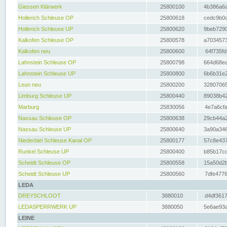
Giessen Klärwerk
25800100
4b386a6a
Hollerich Schleuse OP
25800618
cedc9b0c
Hollerich Schleuse UP
25800620
9beb7290
Kalkofen Schleuse OP
25800578
a7034573
Kalkofen neu
25800600
64f735fd
Lahnstein Schleuse OP
25800798
664d68ea
Lahnstein Schleuse UP
25800800
6b6b31e2
Leun neu
25800200
32807065
Limburg Schleuse UP
25800440
89038b42
Marburg
25830056
4e7a6cfa
Nassau Schleuse OP
25800638
29cb44a2
Nassau Schleuse UP
25800640
3a90a346
Niederbiel Schleuse Kanal OP
25800177
57c8e437
Runkel Schleuse UP
25800400
b85b17cc
Scheidt Schleuse OP
25800558
15a50d2b
Scheidt Schleuse UP
25800560
7dfe4776
LEDA
DREYSCHLOOT
3880010
d4df3617
LEDASPERRWERK UP
3880050
5e6ae93a
LEINE