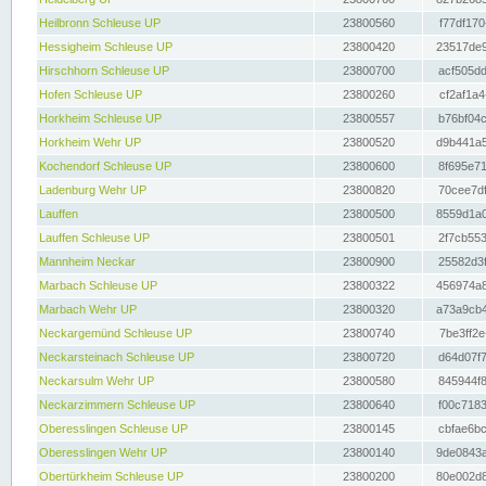
Heilbronn Schleuse UP
23800560
f77df170
Hessigheim Schleuse UP
23800420
23517de9
Hirschhorn Schleuse UP
23800700
acf505dd
Hofen Schleuse UP
23800260
cf2af1a4
Horkheim Schleuse UP
23800557
b76bf04c
Horkheim Wehr UP
23800520
d9b441a5
Kochendorf Schleuse UP
23800600
8f695e71
Ladenburg Wehr UP
23800820
70cee7df
Lauffen
23800500
8559d1a0
Lauffen Schleuse UP
23800501
2f7cb553
Mannheim Neckar
23800900
25582d3f
Marbach Schleuse UP
23800322
456974a8
Marbach Wehr UP
23800320
a73a9cb4
Neckargemünd Schleuse UP
23800740
7be3ff2e
Neckarsteinach Schleuse UP
23800720
d64d07f7
Neckarsulm Wehr UP
23800580
845944f8
Neckarzimmern Schleuse UP
23800640
f00c7183
Oberesslingen Schleuse UP
23800145
cbfae6bc
Oberesslingen Wehr UP
23800140
9de0843a
Obertürkheim Schleuse UP
23800200
80e002d8