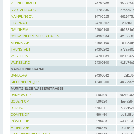
KLEINHEUBACH
24700200
355b02d2
KROTZENBURG
24700335
27eed51b
MAINFLINGEN
24700325
4627475d
OBERNAU
24700302
3c7cfb10
RAUNHEIM
24900108
db1684c1
SCHWEINFURT NEUER HAFEN
24300304
42ecae60
STEINBACH
24500100
1ed983c3
TRUNSTADT
24300202
a77aad00
WERTHEIM
24709089
0e065a22
WÜRZBURG
24300600
915d76e1
MAIN-DONAU-KANAL
BAMBERG
24300042
ff02f181
RIEDENBURG_UP
13409200
4a69e82e
MÜRITZ-ELDE-WASSERSTRASSE
BARKOW OP
596100
06d86c6b
BOBZIN OP
596120
faefa284
BUROW
5961601
a68cf527
DÖMITZ OP
596450
ec8188ee
DÖMITZ UP
596460
ad3a51da
ELDENA OP
596370
0fab94c7