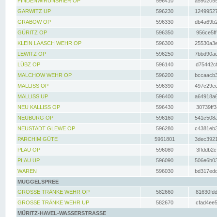
FINDENWIRUNSHIER OP
596410
a5902c55
GARWITZ UP
596230
12499527
GRABOW OP
596330
db4a69b2
GÜRITZ OP
596350
956ce5ff
KLEIN LAASCH WEHR OP
596300
25530a3e
LEWITZ OP
596250
7bbd90ad
LÜBZ OP
596140
d75442cf
MALCHOW WEHR OP
596200
bccaacb3
MALLISS OP
596390
497c29ee
MALLISS UP
596400
a64918a6
NEU KALLISS OP
596430
30739ff3
NEUBURG OP
596160
541c508a
NEUSTADT GLEWE OP
596280
c4381eb3
PARCHIM GÜTE
5961801
3dec3921
PLAU OP
596080
3ffddb2c
PLAU UP
596090
506e6b03
WAREN
596030
bd317edd
MÜGGELSPREE
GROSSE TRÄNKE WEHR OP
582660
81630fdd
GROSSE TRÄNKE WEHR UP
582670
cfad4ee5
MÜRITZ-HAVEL-WASSERSTRASSE