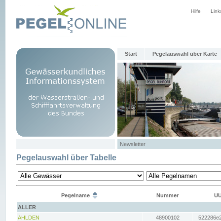
Hilfe
Link
Start
Pegelauswahl über Karte
Newsletter
Pegelauswahl über Tabelle
Pegelname
Nummer
UU
ALLER
AHLDEN
48900102
522286e2