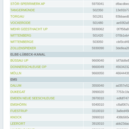
STÖR-SPERRWERK AP
5970041
d9acdbec
TANGERMÜNDE
502350
13e91b77
TORGAU
501261
83bbaedb
VOCKERODE
501480
ae93f2a5
WEHR GEESTHACHT UP
5930062
0f7f58a8
WITTENBERG
501420
070b1eb4
WITTENBERGE
503050
cbf3cd49
ZOLLENSPIEKER
5930090
3de8ea26
ELBE-LÜBECK-KANAL
BÜSSAU UP
9669040
bf7bb8e8
DONNERSCHLEUSE OP
9660049
45634232
MÖLLN
9660050
46644438
EMS
DALUM
3550040
ad357e52
DUKEGAT
3990020
7753c1fa
EMDEN NEUE SEESCHLEUSE
3970010
edfdf747
EMSHÖRN
9340010
c8af067c
FUESTRUP
3310010
3a8ed45f
KNOCK
3990010
438b565e
LEERORT
3910010
abb23dad