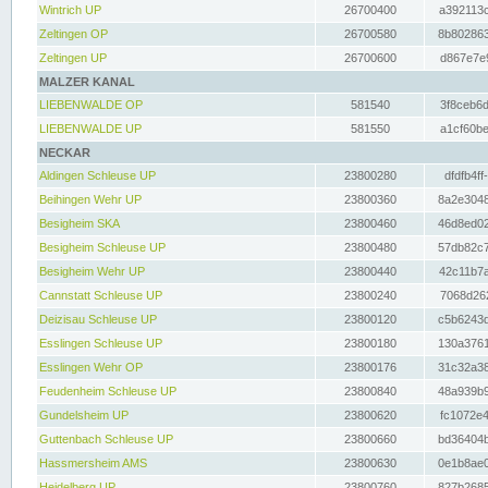
Wintrich UP
26700400
a392113c
Zeltingen OP
26700580
8b802863
Zeltingen UP
26700600
d867e7e9
MALZER KANAL
LIEBENWALDE OP
581540
3f8ceb6d
LIEBENWALDE UP
581550
a1cf60be
NECKAR
Aldingen Schleuse UP
23800280
dfdfb4ff
Beihingen Wehr UP
23800360
8a2e3048
Besigheim SKA
23800460
46d8ed02
Besigheim Schleuse UP
23800480
57db82c7
Besigheim Wehr UP
23800440
42c11b7a
Cannstatt Schleuse UP
23800240
7068d262
Deizisau Schleuse UP
23800120
c5b6243d
Esslingen Schleuse UP
23800180
130a3761
Esslingen Wehr OP
23800176
31c32a38
Feudenheim Schleuse UP
23800840
48a939b9
Gundelsheim UP
23800620
fc1072e4
Guttenbach Schleuse UP
23800660
bd36404b
Hassmersheim AMS
23800630
0e1b8ae0
Heidelberg UP
23800760
827b2685