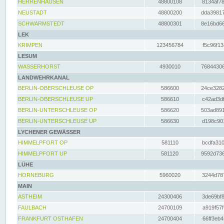
HERRENHAUSEN
48800108
8134af78
NEUSTADT
48800200
dda39817
SCHWARMSTEDT
48800301
8e16bd66
LEK
KRIMPEN
123456784
f5c96f13
LESUM
WASSERHORST
4930010
76844306
LANDWEHRKANAL
BERLIN-OBERSCHLEUSE OP
586600
24ce3282
BERLIN-OBERSCHLEUSE UP
586610
c42ad3df
BERLIN-UNTERSCHLEUSE OP
586620
503ad891
BERLIN-UNTERSCHLEUSE UP
586630
d198c901
LYCHENER GEWÄSSER
HIMMELPFORT OP
581110
bcdfa310
HIMMELPFORT UP
581120
9592d736
LÜHE
HORNEBURG
5960020
3244d787
MAIN
ASTHEIM
24300406
3de69bf8
FAULBACH
24700109
a919f57f
FRANKFURT OSTHAFEN
24700404
66ff3eb4