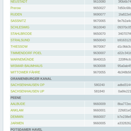
NEUSTADT
9610080
3f0b6b74
Prerow
9650027
7d50c68c
RUDEN
9690077
1fa822e6
SASSNITZ
9670065
9e7b2a4d
SCHLESWIG
9610040
09370c05
STAHLBRODE
9650070
340707f4
STRALSUND
9650043
b9163121
THIESSOW
9670067
d1c9bb3c
TIMMENDORF POEL
9630007
d22c341b
WARNEMÜNDE
9640015
220ff4c6
WISMAR-BAUMHAUS
9630008
95a0ab45
WITTOWER FÄHRE
9670055
4b348b56
ORANIENBURGER KANAL
SACHSENHAUSEN OP
580240
adbd3144
SACHSENHAUSEN UP
581840
0a6fe221
PEENE
AALBUDE
9660009
8ba772ed
ANKLAM
9660001
22fd01e0
DEMMIN
9660007
b7e238e8
JARMEN
9660005
a3328262
POTSDAMER HAVEL