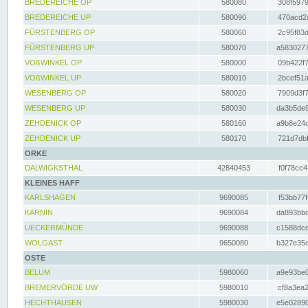
BREDEREICHE OP
580080
308f5979
BREDEREICHE UP
580090
470acd2a
FÜRSTENBERG OP
580060
2c95f83d
FÜRSTENBERG UP
580070
a5830277
VOßWINKEL OP
580000
09b422f7
VOßWINKEL UP
580010
2bcef51a
WESENBERG OP
580020
7909d3f7
WESENBERG UP
580030
da3b5de9
ZEHDENICK OP
580160
a9b8e24c
ZEHDENICK UP
580170
721d7dbf
ORKE
DALWIGKSTHAL
42840453
f0f78cc4
KLEINES HAFF
KARLSHAGEN
9690085
f53bb77f
KARNIN
9690084
da893bbd
UECKERMÜNDE
9690088
c1588dcc
WOLGAST
9650080
b327e35c
OSTE
BELUM
5980060
a9e93be0
BREMERVÖRDE UW
5980010
cf8a3ea2
HECHTHAUSEN
5980030
e5e02890