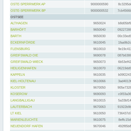
OSTE-SPERRWERK AP
9000000590
8c3295dc
OSTE-SPERRWERK BP
9000000532
7cb4566b
OSTSEE
ALTHAGEN
9650024
b8d05bf9
BARHÖFT
9650040
09227288
BARTH
9650030
00c33ed9
ECKERNFÖRDE
9610045
1faa9b2c
FLENSBURG
9610010
9e19c411
GREIFSWALD OIE
9690078
087b6386
GREIFSWALD-WIECK
9650073
6b53ef42
HEILIGENHAFEN
9610070
06219dd9
KAPPELN
9610035
b09f2243
KIEL-HOLTENAU
9610066
3ad4013f
KLOSTER
9670050
905e7328
KOSEROW
9690093
c0f33a36
LANGBALLIGAU
9610015
5a33bf14
LAUTERBACH
9670063
91922b9b
LT KIEL
9610050
736437d7
MARIENLEUCHTE
9610075
8effc15d
NEUENDORF HAFEN
9670046
492f85b8