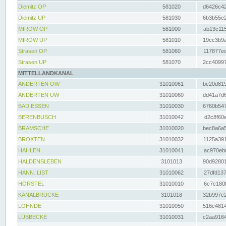
Diemitz OP
581020
d6426c42
Diemitz UP
581030
6b3b55e2
MIROW OP
581000
ab13c115
MIROW UP
581010
19cc3b9a
Strasen OP
581060
117877ec
Strasen UP
581070
2cc40997
MITTELLANDKANAL
ANDERTEN OW
31010061
bc20d819
ANDERTEN UW
31010060
dd41a7d6
BAD ESSEN
31010030
6760b547
BERENBUSCH
31010042
d2c8f60e
BRAMSCHE
31010020
bec8a6a5
BROXTEN
31010032
1125a391
HAHLEN
31010041
ac970eb0
HALDENSLEBEN
3101013
90d92801
HANN. LIST
31010062
27dfd137
HÖRSTEL
31010010
6c7c180f
KANALBRÜCKE
3101018
32b997c2
LOHNDE
31010050
516c4814
LÜBBECKE
31010031
c2aa9164