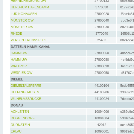
HENRICHENBURG UW
27700133
e6b68bc2
HERBRUM HAFENDAMM
3770030
8177a148
LÜDINGHAUSEN
27800020
f5bc4a51
MÜNSTER OW
27800040
ccd3e8f1
MÜNSTER UW
27800030
ed260406
RHEDE
3770040
16508b11
VERSEN TRENNSPITZE
25463
0024cc40
DATTELN-HAMM-KANAL
HAMM OW
27800060
4dbce62d
HAMM UW
27800080
4ef9dd9c
WALTROP
27800090
facc5c16
WERRIES OW
27800050
d31767ef
DIEMEL
DIEMELTALSPERRE
44100104
5cdc6555
HELMINGHAUSEN
44100206
33092c28
WILHELMSBRÜCKE
44100024
7deedc21
DONAU
ACHLEITEN
10094006
c389c9e2
DEGGENDORF
10081004
53d40547
DÜRNSTEIN
42012
ce4e3050
ERLAU
10096001
99619dc5