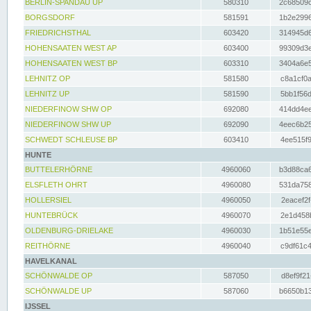
BERLIN-SPANDAU UP
580310
2c68509c
BORGSDORF
581591
1b2e2996
FRIEDRICHSTHAL
603420
314945d6
HOHENSAATEN WEST AP
603400
99309d3e
HOHENSAATEN WEST BP
603310
3404a6e5
LEHNITZ OP
581580
c8a1cf0a
LEHNITZ UP
581590
5bb1f56d
NIEDERFINOW SHW OP
692080
414dd4ee
NIEDERFINOW SHW UP
692090
4eec6b25
SCHWEDT SCHLEUSE BP
603410
4ee515f9
HUNTE
BUTTELERHÖRNE
4960060
b3d88ca6
ELSFLETH OHRT
4960080
531da758
HOLLERSIEL
4960050
2eacef2f
HUNTEBRÜCK
4960070
2e1d458b
OLDENBURG-DRIELAKE
4960030
1b51e55e
REITHÖRNE
4960040
c9df61c4
HAVELKANAL
SCHÖNWALDE OP
587050
d8ef9f21
SCHÖNWALDE UP
587060
b6650b13
IJSSEL