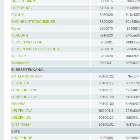
LINGEN-DARME
3500015
200363fc
PAPENBURG
3790010
ec4a598d
POGUM
3950020
5d1e4350
RHEINE UNTERSCHLEUSE
3390020
50a449ba
Rühle
3500070
15456f75
TERBORG
3910020
244cae8b
VERSEN WEHR OP
3730001
86f8dbab
VERSEN WEHRDURCHSTICH
3730010
6de43652
WEENER
3790020
aa6af4e6
Wachendorf
3500031
88698229
ELBESEITENKANAL
ARTLENBURG-ESK
90100122
7fec2f4f
BEVENSEN
90100112
b8997708
LÜNEBURG OW
90100121
c7364d1e
LÜNEBURG UW
90100120
d18033cd
OSLOSS
90100100
6c5b6422
UELZEN OW
90100111
728bd3e3
UELZEN UW
90100110
0d0082cf
WITTINGEN
90100101
9cf795ce
ESTE
BUXTEHUDE
5950080
8a08c920