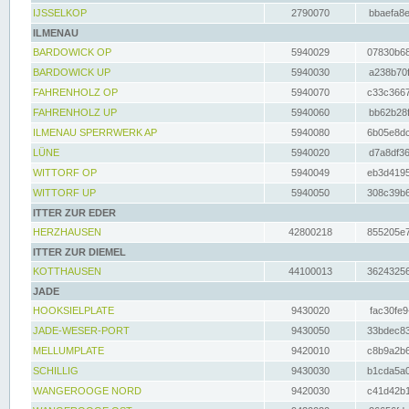
IJSSELKOP
2790070
bbaefa8e
ILMENAU
BARDOWICK OP
5940029
07830b68
BARDOWICK UP
5940030
a238b70f
FAHRENHOLZ OP
5940070
c33c3667
FAHRENHOLZ UP
5940060
bb62b28f
ILMENAU SPERRWERK AP
5940080
6b05e8dc
LÜNE
5940020
d7a8df36
WITTORF OP
5940049
eb3d4195
WITTORF UP
5940050
308c39b6
ITTER ZUR EDER
HERZHAUSEN
42800218
855205e7
ITTER ZUR DIEMEL
KOTTHAUSEN
44100013
36243256
JADE
HOOKSIELPLATE
9430020
fac30fe9
JADE-WESER-PORT
9430050
33bdec83
MELLUMPLATE
9420010
c8b9a2b6
SCHILLIG
9430030
b1cda5a0
WANGEROOGE NORD
9420030
c41d42b1