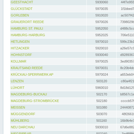
GEESTHACHT
5930060
44f7e955
GLÜCKSTADT
5970035
1f1bbed7
GORLEBEN
5910020
ac507f42
GRAUERORT REEDE
5970026
7398029b
HAMBURG ST. PAULI
5952050
d488c5cc
HAMBURG-HARBURG
5952025
706e5110
HETLINGEN
5970010
599c23b1
HITZACKER
5920010
a26e57c9
HOHNSTORF
5930040
d9289367
KOLLMAR
5970025
3ed90357
KRAUTSAND REEDE
5970031
8c20b4dc
KRÜCKAU-SPERRWERK AP
5970024
a653eb04
LENZEN
503120
c80a4f21
LÜHORT
5960010
8d18d129
MAGDEBURG-BUCKAU
502170
b8567c1e
MAGDEBURG-STROMBRÜCKE
502180
ccccb57f
MEISSEN
501080
24440872
MÜGGENDORF
503070
48f2661f
MÜHLBERG
501160
16b9b4e7
NEU DARCHAU
5930010
67d6e882
NIEGRIPP AP
502240
3adf88fd