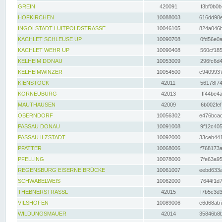
GREIN
420091
f3bf0b0b
HOFKIRCHEN
10088003
616dd98e
INGOLSTADT LUITPOLDSTRASSE
10046105
824a046b
KACHLET SCHLEUSE UP
10090708
0fd56e0a
KACHLET WEHR UP
10090408
560cf185
KELHEIM DONAU
10053009
296fc6d4
KELHEIMWINZER
10054500
c9409937
KIENSTOCK
42011
56178f74
KORNEUBURG
42013
ff44be4a
MAUTHAUSEN
42009
6b002fef
OBERNDORF
10056302
e476bcad
PASSAU DONAU
10091008
9f12c405
PASSAU ILZSTADT
10092000
33ceb441
PFATTER
10068006
f768173a
PFELLING
10078000
7fe63a95
REGENSBURG EISERNE BRÜCKE
10061007
eebd633a
SCHWABELWEIS
10062000
7644f1d7
THEBNERSTRASSL
42015
f7b5c3d3
VILSHOFEN
10089006
e6d68ab7
WILDUNGSMAUER
42014
35846b8b