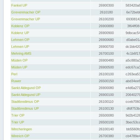
Fankel UP
26900300
583420a8
Grevenmacher OP
2610180
6e72bebf
Grevenmacher UP
26100200
69308142
Koblenz OP
26900880
3f64ff08
Koblenz UP
26900900
9dbcac54
Lehmen OP
26900680
d0abe01a
Lehmen UP
26900700
dc1bb420
Mehring AMS
26700100
4c1b6f17
Müden OP
26900480
a5c880a3
Müden UP
26900500
edc67ca3
Perl
26100100
c263ea53
Ruwer
26500150
abd34ee6
Sankt Aldegund OP
26900080
e4d6a271
Sankt Aldegund UP
26900100
20640279
Stadtbredimus OP
26100110
cceb7060
Stadtbredimus UP
26100130
dfdf753b
Trier OP
26500080
9d2b4126
Trier UP
26500100
3bec53ca
Wincheringen
26100140
bb5560fc
Wintrich OP
26700380
cb4789e4