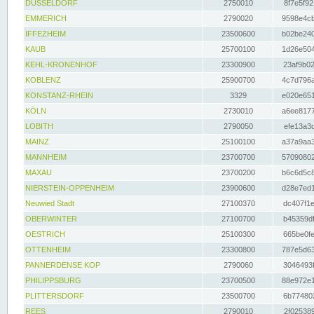
DÜSSELDORF
2750010
8f7e5f92
EMMERICH
2790020
9598e4cb
IFFEZHEIM
23500600
b02be240
KAUB
25700100
1d26e504
KEHL-KRONENHOF
23300900
23af9b02
KOBLENZ
25900700
4c7d796a
KONSTANZ-RHEIN
3329
e020e651
KÖLN
2730010
a6ee8177
LOBITH
2790050
efe13a3d
MAINZ
25100100
a37a9aa3
MANNHEIM
23700700
57090802
MAXAU
23700200
b6c6d5c8
NIERSTEIN-OPPENHEIM
23900600
d28e7ed1
Neuwied Stadt
27100370
dc407f1e
OBERWINTER
27100700
b45359df
OESTRICH
25100300
665be0fe
OTTENHEIM
23300800
787e5d63
PANNERDENSE KOP
2790060
3046493f
PHILIPPSBURG
23700500
88e972e1
PLITTERSDORF
23500700
6b774802
REES
2790010
2f025389