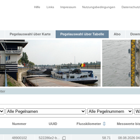
Hilfe
Links
Impressum
Nutzungsbedingungen
Datenschutz
Pegelauswahl über Karte
Pegelauswahl über Tabelle
Abo
Down
tter
Nummer
UUID
Flusskilometer
Messwerte bi
48900102
522286e2-b...
58.71
08.08.2026 04