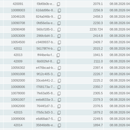
420091
f3bf0b0b-e...
2079.1
08.08.2026 04
10088003
616dd98e-8...
2256.9
08.08.2026 04
10046105
824a046b-9...
2458.3
08.08.2026 04
10090708
0fd56e0a-e...
2230.3
08.08.2026 04
10090408
560cf185-0...
2230.724
08.08.2026 04
10053009
296fc6d4-3...
2414.8
08.08.2026 04
10054500
c9409937-b...
2409.7
08.08.2026 04
42011
56178f74-b...
2015.2
08.08.2026 04
42013
ff44be4a-f...
1941.5
08.08.2026 04
42009
6b002fef-8...
2111.0
08.08.2026 04
10056302
e476bcad-b...
2397.4
08.08.2026 04
10091008
9f12c405-3...
2226.7
08.08.2026 04
10092000
33ceb441-2...
2225.2
08.08.2026 04
10068006
f768173a-7...
2350.7
08.08.2026 04
10078000
7fe63a95-8...
2305.5
08.08.2026 04
10061007
eebd633a-3...
2379.3
08.08.2026 04
10062000
7644f1d7-3...
2376.5
08.08.2026 04
42015
f7b5c3d3-3...
1879.2
08.08.2026 04
10089006
e6d68ab7-5...
2249.5
08.08.2026 04
42014
35846b8b-e...
1894.7
08.08.2026 04