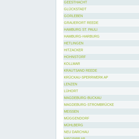
GEESTHACHT
GLÜCKSTADT
GORLEBEN
GRAUERORT REEDE
HAMBURG ST. PAULI
HAMBURG-HARBURG
HETLINGEN
HITZACKER
HOHNSTORF
KOLLMAR
KRAUTSAND REEDE
KRÜCKAU-SPERRWERK AP
LENZEN
LÜHORT
MAGDEBURG-BUCKAU
MAGDEBURG-STROMBRÜCKE
MEISSEN
MÜGGENDORF
MÜHLBERG
NEU DARCHAU
NIEGRIPP AP