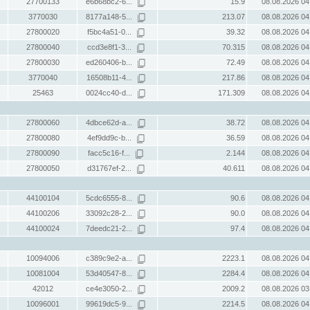
27700133
e6b68bc2-6...
15.9
08.08.2026 04
3770030
8177a148-5...
213.07
08.08.2026 04
27800020
f5bc4a51-0...
39.32
08.08.2026 04
27800040
ccd3e8f1-3...
70.315
08.08.2026 04
27800030
ed260406-b...
72.49
08.08.2026 04
3770040
16508b11-4...
217.86
08.08.2026 04
25463
0024cc40-d...
171.309
08.08.2026 04
27800060
4dbce62d-a...
38.72
08.08.2026 04
27800080
4ef9dd9c-b...
36.59
08.08.2026 04
27800090
facc5c16-f...
2.144
08.08.2026 04
27800050
d31767ef-2...
40.611
08.08.2026 04
44100104
5cdc6555-8...
90.6
08.08.2026 04
44100206
33092c28-2...
90.0
08.08.2026 04
44100024
7deedc21-2...
97.4
08.08.2026 04
10094006
c389c9e2-a...
2223.1
08.08.2026 04
10081004
53d40547-8...
2284.4
08.08.2026 04
42012
ce4e3050-2...
2009.2
08.08.2026 03
10096001
99619dc5-9...
2214.5
08.08.2026 04