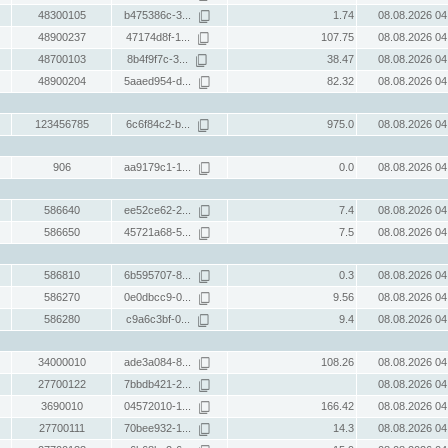
48300105
b475386c-3...
1.74
08.08.2026 04
48900237
47174d8f-1...
107.75
08.08.2026 04
48700103
8b4f9f7c-3...
38.47
08.08.2026 04
48900204
5aaed954-d...
82.32
08.08.2026 04
123456785
6c6f84c2-b...
975.0
08.08.2026 04
906
aa9179c1-1...
0.0
08.08.2026 04
586640
ee52ce62-2...
7.4
08.08.2026 04
586650
45721a68-5...
7.5
08.08.2026 04
586810
6b595707-8...
0.3
08.08.2026 04
586270
0e0dbcc9-0...
9.56
08.08.2026 04
586280
c9a6c3bf-0...
9.4
08.08.2026 04
34000010
ade3a084-8...
108.26
08.08.2026 04
27700122
7bbdb421-2...
08.08.2026 04
3690010
04572010-1...
166.42
08.08.2026 04
27700111
70bee932-1...
14.3
08.08.2026 04