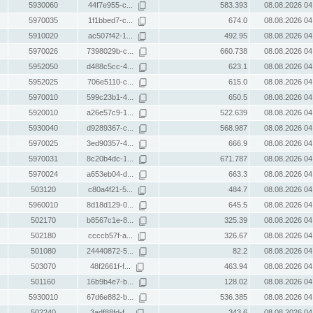
5930060
44f7e955-c...
583.393
08.08.2026 04
5970035
1f1bbed7-c...
674.0
08.08.2026 04
5910020
ac507f42-1...
492.95
08.08.2026 04
5970026
7398029b-c...
660.738
08.08.2026 04
5952050
d488c5cc-4...
623.1
08.08.2026 04
5952025
706e5110-c...
615.0
08.08.2026 04
5970010
599c23b1-4...
650.5
08.08.2026 04
5920010
a26e57c9-1...
522.639
08.08.2026 04
5930040
d9289367-c...
568.987
08.08.2026 04
5970025
3ed90357-4...
666.9
08.08.2026 04
5970031
8c20b4dc-1...
671.787
08.08.2026 04
5970024
a653eb04-d...
663.3
08.08.2026 04
503120
c80a4f21-5...
484.7
08.08.2026 04
5960010
8d18d129-0...
645.5
08.08.2026 04
502170
b8567c1e-8...
325.39
08.08.2026 04
502180
ccccb57f-a...
326.67
08.08.2026 04
501080
24440872-5...
82.2
08.08.2026 04
503070
48f2661f-f...
463.94
08.08.2026 04
501160
16b9b4e7-b...
128.02
08.08.2026 04
5930010
67d6e882-b...
536.385
08.08.2026 04
502240
3adf88fd-f...
343.6
08.08.2026 04