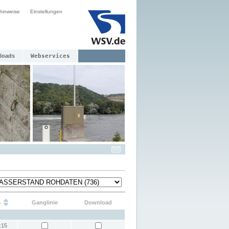
hinweise
Einstellungen
loads
Webservices
s
Ganglinie
Download
:15