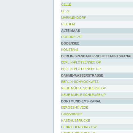
CELLE
EITZE
MARKLENDORF
RETHEM
ALTE MAAS
DORDRECHT
BODENSEE
KONSTANZ
BERLIN-SPANDAUER-SCHIFFFAHRTSKANAL
BERLIN-PLÖTZENSEE OP
BERLIN-PLÖTZENSEE UP
DAHME-WASSERSTRASSE
BERLIN-SCHMÖCKWITZ
NEUE MÜHLE SCHLEUSE OP
NEUE MÜHLE SCHLEUSE UP
DORTMUND-EMS-KANAL
BERGESHÖVEDE
Groppenbruch
HASEHUBBRÜCKE
HENRICHENBURG OW