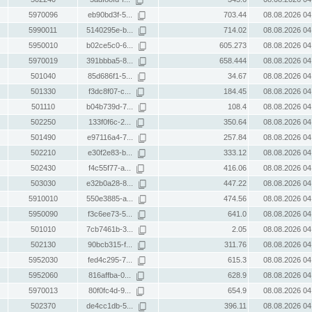
5970096
eb90bd3f-5...
703.44
08.08.2026 04
5990011
5140295e-b...
714.02
08.08.2026 04
5950010
b02ce5c0-6...
605.273
08.08.2026 04
5970019
391bbba5-8...
658.444
08.08.2026 04
501040
85d686f1-5...
34.67
08.08.2026 04
501330
f3dc8f07-c...
184.45
08.08.2026 04
501110
b04b739d-7...
108.4
08.08.2026 04
502250
133f0f6c-2...
350.64
08.08.2026 04
501490
e97116a4-7...
257.84
08.08.2026 04
502210
e30f2e83-b...
333.12
08.08.2026 04
502430
f4c55f77-a...
416.06
08.08.2026 04
503030
e32b0a28-8...
447.22
08.08.2026 04
5910010
550e3885-a...
474.56
08.08.2026 04
5950090
f3c6ee73-5...
641.0
08.08.2026 04
501010
7cb7461b-3...
2.05
08.08.2026 04
502130
90bcb315-f...
311.76
08.08.2026 04
5952030
fed4c295-7...
615.3
08.08.2026 04
5952060
816affba-0...
628.9
08.08.2026 04
5970013
80f0fc4d-9...
654.9
08.08.2026 04
502370
de4cc1db-5...
396.11
08.08.2026 04