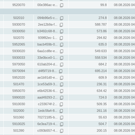
9520070
00e386ac-e...
99.8
08.08.2026 04
502010
094b96e5-c...
274.8
08.08.2026 04
5930070
2ee12b9a-f...
588.787
08.08.2026 04
5930050
b3492c68-8...
573.86
08.08.2026 04
502070
939f82ec-1...
294.82
08.08.2026 04
5952065
bacb459b-0...
635.0
08.08.2026 04
5930020
6aa1cd8e-e...
549.633
08.08.2026 04
5930033
33e0bce0-1...
558.534
08.08.2026 04
5970050
610ab204-d...
684.2
08.08.2026 04
5970094
d4f5f719-8...
695.214
08.08.2026 04
5952020
ae1b91d0-e...
609.9
08.08.2026 04
501470
1ce53a59-3...
236.31
08.08.2026 04
5950070
e6b42536-6...
634.42
08.08.2026 04
5990020
aad49293-2...
724.0
08.08.2026 04
5910030
c233674f-2...
509.35
08.08.2026 04
502000
1edc5fa4-8...
261.16
08.08.2026 04
501060
70272185-b...
55.63
08.08.2026 04
5910025
6e3ea719-4...
504.7
08.08.2026 04
501390
c093b557-4...
200.15
08.08.2026 04