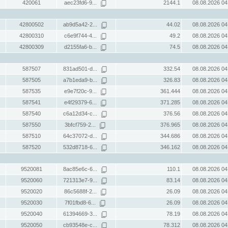
420061
aec23fd6-9...
2144.1
08.08.2026 04
42800502
ab9d5a42-2...
44.02
08.08.2026 04
42800310
c6e9f744-4...
49.2
08.08.2026 04
42800309
d2155fa6-b...
74.5
08.08.2026 04
587507
831ad501-d...
332.54
08.08.2026 04
587505
a7b1eda9-b...
326.83
08.08.2026 04
587535
e9e7f20c-9...
361.444
08.08.2026 04
587541
e4f29379-6...
371.285
08.08.2026 04
587540
c6a12d34-c...
376.56
08.08.2026 04
587550
3bfcf759-2...
376.965
08.08.2026 04
587510
64c37072-d...
344.686
08.08.2026 04
587520
532d8718-6...
346.162
08.08.2026 04
9520081
8ac85e6c-6...
110.1
08.08.2026 04
9520060
721313e7-9...
83.14
08.08.2026 04
9520020
86c5688f-2...
26.09
08.08.2026 04
9520030
7f01fbd8-6...
26.09
08.08.2026 04
9520040
61394669-3...
78.19
08.08.2026 04
9520050
cb93548e-c...
78.312
08.08.2026 04