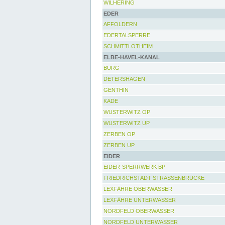
WILHERING
EDER
AFFOLDERN
EDERTALSPERRE
SCHMITTLOTHEIM
ELBE-HAVEL-KANAL
BURG
DETERSHAGEN
GENTHIN
KADE
WUSTERWITZ OP
WUSTERWITZ UP
ZERBEN OP
ZERBEN UP
EIDER
EIDER-SPERRWERK BP
FRIEDRICHSTADT STRASSENBRÜCKE
LEXFÄHRE OBERWASSER
LEXFÄHRE UNTERWASSER
NORDFELD OBERWASSER
NORDFELD UNTERWASSER