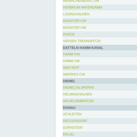
HENRICHENBURG UW
HERBRUM HAFENDAMM
LÜDINGHAUSEN
MÜNSTER OW
MÜNSTER UW
RHEDE
VERSEN TRENNSPITZE
DATTELN-HAMM-KANAL
HAMM OW
HAMM UW
WALTROP
WERRIES OW
DIEMEL
DIEMELTALSPERRE
HELMINGHAUSEN
WILHELMSBRÜCKE
DONAU
ACHLEITEN
DEGGENDORF
DÜRNSTEIN
ERLAU