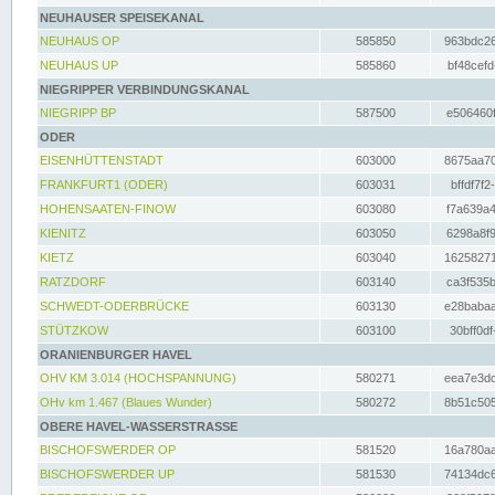
NEUHAUSER SPEISEKANAL
NEUHAUS OP
585850
963bdc26
NEUHAUS UP
585860
bf48cefd
NIEGRIPPER VERBINDUNGSKANAL
NIEGRIPP BP
587500
e506460f
ODER
EISENHÜTTENSTADT
603000
8675aa70
FRANKFURT1 (ODER)
603031
bffdf7f2
HOHENSAATEN-FINOW
603080
f7a639a4
KIENITZ
603050
6298a8f9
KIETZ
603040
16258271
RATZDORF
603140
ca3f535b
SCHWEDT-ODERBRÜCKE
603130
e28babaa
STÜTZKOW
603100
30bff0df
ORANIENBURGER HAVEL
OHV KM 3.014 (HOCHSPANNUNG)
580271
eea7e3dc
OHv km 1.467 (Blaues Wunder)
580272
8b51c505
OBERE HAVEL-WASSERSTRASSE
BISCHOFSWERDER OP
581520
16a780aa
BISCHOFSWERDER UP
581530
74134dc6