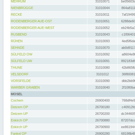
MEHRUM
31010071
be05603a
NIENBRÜGGE
31010044
864a8111
RECKE
31010011
7af19499
RODENBERGER AUE-OST
31010051
6288de60
RODENBERGER AUE-WEST
31010052
eb24b5a3
RUSBEND
31010043
c1f06401
RÜHEN
31010093
4ed5f6da
SEHNDE
31010070
ab0d9117
SÜLFELD OW
31010092
a8604e8f
SÜLFELD UW
31010091
892183d6
THUNE
31010080
42b865fb
VELSDORF
3101012
36f80081
VORSFELDE
31010090
dbb2bb9f
WARBER GRABEN
31010040
2f1080ba
MOSEL
Cochem
26900400
768df4e9
Detzem OP
26700180
c40912fd
Detzem UP
26700200
dc344605
Enkirch OP
26700880
87207dcd
Enkirch UP
26700900
ee861944
Fankel OP
26900280
68198b48