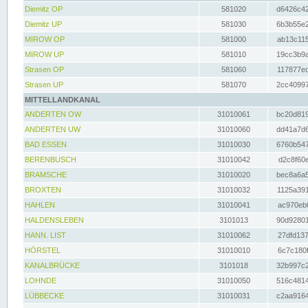
Diemitz OP
581020
d6426c42
Diemitz UP
581030
6b3b55e2
MIROW OP
581000
ab13c115
MIROW UP
581010
19cc3b9a
Strasen OP
581060
117877ec
Strasen UP
581070
2cc40997
MITTELLANDKANAL
ANDERTEN OW
31010061
bc20d819
ANDERTEN UW
31010060
dd41a7d6
BAD ESSEN
31010030
6760b547
BERENBUSCH
31010042
d2c8f60e
BRAMSCHE
31010020
bec8a6a5
BROXTEN
31010032
1125a391
HAHLEN
31010041
ac970eb0
HALDENSLEBEN
3101013
90d92801
HANN. LIST
31010062
27dfd137
HÖRSTEL
31010010
6c7c180f
KANALBRÜCKE
3101018
32b997c2
LOHNDE
31010050
516c4814
LÜBBECKE
31010031
c2aa9164