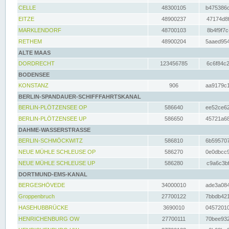
CELLE
48300105
b475386c
EITZE
48900237
47174d8f
MARKLENDORF
48700103
8b4f9f7c
RETHEM
48900204
5aaed954
ALTE MAAS
DORDRECHT
123456785
6c6f84c2
BODENSEE
KONSTANZ
906
aa9179c1
BERLIN-SPANDAUER-SCHIFFFAHRTSKANAL
BERLIN-PLÖTZENSEE OP
586640
ee52ce62
BERLIN-PLÖTZENSEE UP
586650
45721a68
DAHME-WASSERSTRASSE
BERLIN-SCHMÖCKWITZ
586810
6b595707
NEUE MÜHLE SCHLEUSE OP
586270
0e0dbcc9
NEUE MÜHLE SCHLEUSE UP
586280
c9a6c3bf
DORTMUND-EMS-KANAL
BERGESHÖVEDE
34000010
ade3a084
Groppenbruch
27700122
7bbdb421
HASEHUBBRÜCKE
3690010
04572010
HENRICHENBURG OW
27700111
70bee932