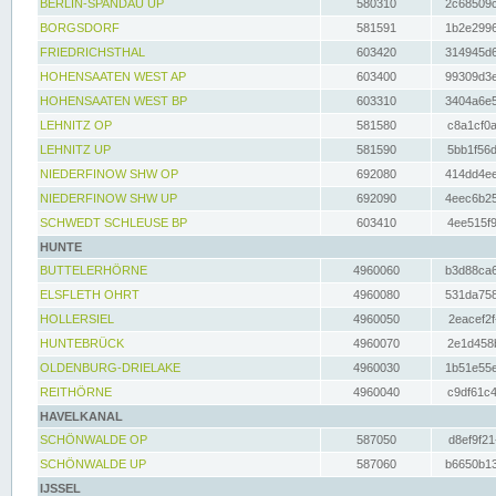
BERLIN-SPANDAU UP
580310
2c68509c
BORGSDORF
581591
1b2e2996
FRIEDRICHSTHAL
603420
314945d6
HOHENSAATEN WEST AP
603400
99309d3e
HOHENSAATEN WEST BP
603310
3404a6e5
LEHNITZ OP
581580
c8a1cf0a
LEHNITZ UP
581590
5bb1f56d
NIEDERFINOW SHW OP
692080
414dd4ee
NIEDERFINOW SHW UP
692090
4eec6b25
SCHWEDT SCHLEUSE BP
603410
4ee515f9
HUNTE
BUTTELERHÖRNE
4960060
b3d88ca6
ELSFLETH OHRT
4960080
531da758
HOLLERSIEL
4960050
2eacef2f
HUNTEBRÜCK
4960070
2e1d458b
OLDENBURG-DRIELAKE
4960030
1b51e55e
REITHÖRNE
4960040
c9df61c4
HAVELKANAL
SCHÖNWALDE OP
587050
d8ef9f21
SCHÖNWALDE UP
587060
b6650b13
IJSSEL