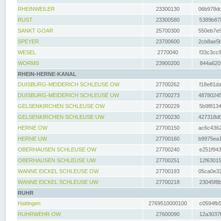
RHEINWEILER
23300130
06b978dd
RUST
23300580
5389b878
SANKT GOAR
25700300
550eb7e9
SPEYER
23700600
2cb8ae5b
WESEL
2770040
f33c3cc9
WORMS
23900200
844a620f
RHEIN-HERNE-KANAL
DUISBURG-MEIDERICH SCHLEUSE OW
27700262
f18e81da
DUISBURG-MEIDERICH SCHLEUSE UW
27700273
48780245
GELSENKIRCHEN SCHLEUSE OW
27700229
5b9f8134
GELSENKIRCHEN SCHLEUSE UW
27700230
427318d0
HERNE OW
27700150
ac6c4362
HERNE UW
27700160
b9975ea1
OBERHAUSEN SCHLEUSE OW
27700240
e251f943
OBERHAUSEN SCHLEUSE UW
27700251
12f63015
WANNE EICKEL SCHLEUSE OW
27700193
05ca0e33
WANNE EICKEL SCHLEUSE UW
27700218
23045f8b
RUHR
Hattingen
2769510000100
c0594fb5
RUHRWEHR OW
27600090
12a3037f