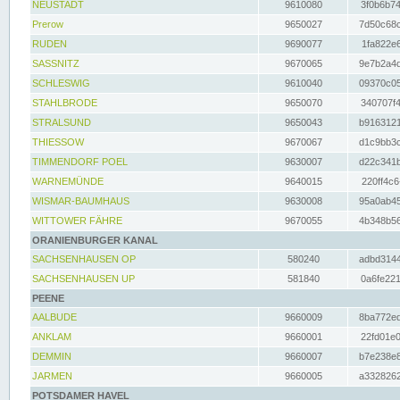
NEUSTADT
9610080
3f0b6b74
Prerow
9650027
7d50c68c
RUDEN
9690077
1fa822e6
SASSNITZ
9670065
9e7b2a4d
SCHLESWIG
9610040
09370c05
STAHLBRODE
9650070
340707f4
STRALSUND
9650043
b9163121
THIESSOW
9670067
d1c9bb3c
TIMMENDORF POEL
9630007
d22c341b
WARNEMÜNDE
9640015
220ff4c6
WISMAR-BAUMHAUS
9630008
95a0ab45
WITTOWER FÄHRE
9670055
4b348b56
ORANIENBURGER KANAL
SACHSENHAUSEN OP
580240
adbd3144
SACHSENHAUSEN UP
581840
0a6fe221
PEENE
AALBUDE
9660009
8ba772ed
ANKLAM
9660001
22fd01e0
DEMMIN
9660007
b7e238e8
JARMEN
9660005
a3328262
POTSDAMER HAVEL