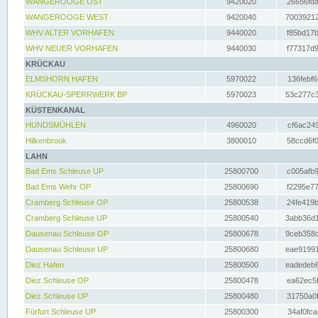
WANGEROOGE OST
9420020
26656fda
WANGEROOGE WEST
9420040
70039212
WHV ALTER VORHAFEN
9440020
f85bd17b
WHV NEUER VORHAFEN
9440030
f77317d9
KRÜCKAU
ELMSHORN HAFEN
5970022
136febf6
KRÜCKAU-SPERRWERK BP
5970023
53c277c3
KÜSTENKANAL
HUNDSMÜHLEN
4960020
cf6ac249
Hilkenbrook
3800010
58ccd6f0
LAHN
Bad Ems Schleuse UP
25800700
c005afb9
Bad Ems Wehr OP
25800690
f2295e77
Cramberg Schleuse OP
25800538
24fe419b
Cramberg Schleuse UP
25800540
3abb36d1
Dausenau Schleuse OP
25800678
9ceb358c
Dausenau Schleuse UP
25800680
eae91991
Diez Hafen
25800500
eadedeb6
Diez Schleuse OP
25800478
ea62ec5f
Diez Schleuse UP
25800480
31750a0f
Fürfurt Schleuse UP
25800300
34af0fca