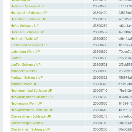
Heilbronn Schleuse UP
23800560
f77df170
Hessigheim Schleuse UP
23800420
23517de9
Hirschhorn Schleuse UP
23800700
acf505dd
Hofen Schleuse UP
23800260
cf2af1a4
Horkheim Schleuse UP
23800557
b76bf04c
Horkheim Wehr UP
23800520
d9b441a5
Kochendorf Schleuse UP
23800600
8f695e71
Ladenburg Wehr UP
23800820
70cee7df
Lauffen
23800500
8559d1a0
Lauffen Schleuse UP
23800501
2f7cb553
Mannheim Neckar
23800900
25582d3f
Marbach Schleuse UP
23800322
456974a8
Marbach Wehr UP
23800320
a73a9cb4
Neckargemünd Schleuse UP
23800740
7be3ff2e
Neckarsteinach Schleuse UP
23800720
d64d07f7
Neckarsulm Wehr UP
23800580
845944f8
Neckarzimmern Schleuse UP
23800640
f00c7183
Oberesslingen Schleuse UP
23800145
cbfae6bc
Oberesslingen Wehr UP
23800140
9de0843a
Obertürkheim Schleuse UP
23800200
80e002d8