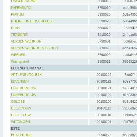
LINGEN-DARME
3500015
200363fc
PAPENBURG
3790010
ec4a598d
POGUM
3950020
5d1e4350
RHEINE UNTERSCHLEUSE
3390020
50a449ba
Rühle
3500070
15456f75
TERBORG
3910020
244cae8b
VERSEN WEHR OP
3730001
86f8dbab
VERSEN WEHRDURCHSTICH
3730010
6de43652
WEENER
3790020
aa6af4e6
Wachendorf
3500031
88698229
ELBESEITENKANAL
ARTLENBURG-ESK
90100122
7fec2f4f
BEVENSEN
90100112
b8997708
LÜNEBURG OW
90100121
c7364d1e
LÜNEBURG UW
90100120
d18033cd
OSLOSS
90100100
6c5b6422
UELZEN OW
90100111
728bd3e3
UELZEN UW
90100110
0d0082cf
WITTINGEN
90100101
9cf795ce
ESTE
BUXTEHUDE
5950080
8a08c920