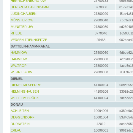
HENRICHENBURG UW
27700133
e6b68bc2
HERBRUM HAFENDAMM
3770030
8177a148
LÜDINGHAUSEN
27800020
f5bc4a51
MÜNSTER OW
27800040
ccd3e8f1
MÜNSTER UW
27800030
ed260406
RHEDE
3770040
16508b11
VERSEN TRENNSPITZE
25463
0024cc40
DATTELN-HAMM-KANAL
HAMM OW
27800060
4dbce62d
HAMM UW
27800080
4ef9dd9c
WALTROP
27800090
facc5c16
WERRIES OW
27800050
d31767ef
DIEMEL
DIEMELTALSPERRE
44100104
5cdc6555
HELMINGHAUSEN
44100206
33092c28
WILHELMSBRÜCKE
44100024
7deedc21
DONAU
ACHLEITEN
10094006
c389c9e2
DEGGENDORF
10081004
53d40547
DÜRNSTEIN
42012
ce4e3050
ERLAU
10096001
99619dc5