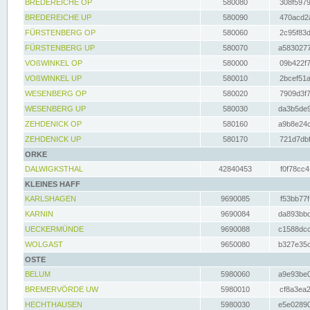
BREDEREICHE OP
580080
308f5979
BREDEREICHE UP
580090
470acd2a
FÜRSTENBERG OP
580060
2c95f83d
FÜRSTENBERG UP
580070
a5830277
VOßWINKEL OP
580000
09b422f7
VOßWINKEL UP
580010
2bcef51a
WESENBERG OP
580020
7909d3f7
WESENBERG UP
580030
da3b5de9
ZEHDENICK OP
580160
a9b8e24c
ZEHDENICK UP
580170
721d7dbf
ORKE
DALWIGKSTHAL
42840453
f0f78cc4
KLEINES HAFF
KARLSHAGEN
9690085
f53bb77f
KARNIN
9690084
da893bbd
UECKERMÜNDE
9690088
c1588dcc
WOLGAST
9650080
b327e35c
OSTE
BELUM
5980060
a9e93be0
BREMERVÖRDE UW
5980010
cf8a3ea2
HECHTHAUSEN
5980030
e5e02890