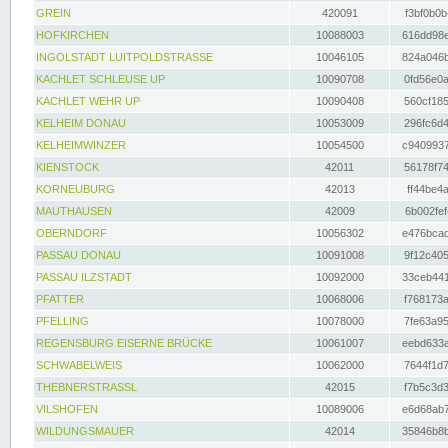
GREIN
420091
f3bf0b0b
HOFKIRCHEN
10088003
616dd98e
INGOLSTADT LUITPOLDSTRASSE
10046105
824a046b
KACHLET SCHLEUSE UP
10090708
0fd56e0a
KACHLET WEHR UP
10090408
560cf185
KELHEIM DONAU
10053009
296fc6d4
KELHEIMWINZER
10054500
c9409937
KIENSTOCK
42011
56178f74
KORNEUBURG
42013
ff44be4a
MAUTHAUSEN
42009
6b002fef
OBERNDORF
10056302
e476bcad
PASSAU DONAU
10091008
9f12c405
PASSAU ILZSTADT
10092000
33ceb441
PFATTER
10068006
f768173a
PFELLING
10078000
7fe63a95
REGENSBURG EISERNE BRÜCKE
10061007
eebd633a
SCHWABELWEIS
10062000
7644f1d7
THEBNERSTRASSL
42015
f7b5c3d3
VILSHOFEN
10089006
e6d68ab7
WILDUNGSMAUER
42014
35846b8b