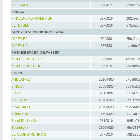
POTSDAM
580412
5e10e1e7
PINNAU
PINNAU-SPERRWERK BP
5970018
26259e8f
UETERSEN
5970016
575da86f
PAREYER VERBINDUNGSKANAL
PAREY EP
502300
25ca1bef
PAREY UP
587530
bafddcbf
RHEINSBERGER GEWÄSSER
WOLFSBRUCH OP
589000
4d00c13e
WOLFSBRUCH UP
589010
3d43a8d7
RHEIN
ANDERNACH
27100400
5735892a
BINGEN
25300200
0309cd61
BONN
2710080
593647aa
BOPPARD
25700500
2ff6379d
BRAUBACH
25700600
d6dc44d1
BREISACH
23300320
9da1ad2b
Basel-Rheinhalle
2310010
94f6eff1
Bodenheim
23900620
f6be7857
DUISBURG-RUHRORT
2770010
c0f51e35