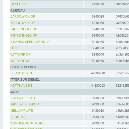
IJSSELKOP
2790070
bbaefa8e
ILMENAU
BARDOWICK OP
5940029
07830b68
BARDOWICK UP
5940030
a238b70f
FAHRENHOLZ OP
5940070
c33c3667
FAHRENHOLZ UP
5940060
bb62b28f
ILMENAU SPERRWERK AP
5940080
6b05e8dc
LÜNE
5940020
d7a8df36
WITTORF OP
5940049
eb3d4195
WITTORF UP
5940050
308c39b6
ITTER ZUR EDER
HERZHAUSEN
42800218
855205e7
ITTER ZUR DIEMEL
KOTTHAUSEN
44100013
36243256
JADE
HOOKSIELPLATE
9430020
fac30fe9
JADE-WESER-PORT
9430050
33bdec83
MELLUMPLATE
9420010
c8b9a2b6
SCHILLIG
9430030
b1cda5a0
WANGEROOGE NORD
9420030
c41d42b1