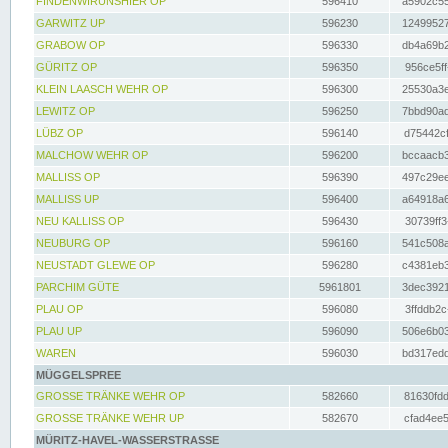
FINDENWIRUNSHIER OP
596410
a5902c55
GARWITZ UP
596230
12499527
GRABOW OP
596330
db4a69b2
GÜRITZ OP
596350
956ce5ff
KLEIN LAASCH WEHR OP
596300
25530a3e
LEWITZ OP
596250
7bbd90ad
LÜBZ OP
596140
d75442cf
MALCHOW WEHR OP
596200
bccaacb3
MALLISS OP
596390
497c29ee
MALLISS UP
596400
a64918a6
NEU KALLISS OP
596430
30739ff3
NEUBURG OP
596160
541c508a
NEUSTADT GLEWE OP
596280
c4381eb3
PARCHIM GÜTE
5961801
3dec3921
PLAU OP
596080
3ffddb2c
PLAU UP
596090
506e6b03
WAREN
596030
bd317edd
MÜGGELSPREE
GROSSE TRÄNKE WEHR OP
582660
81630fdd
GROSSE TRÄNKE WEHR UP
582670
cfad4ee5
MÜRITZ-HAVEL-WASSERSTRASSE