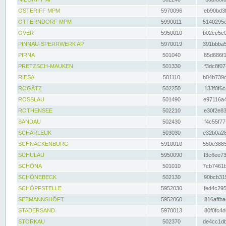
OSTERIFF MPM
5970096
eb90bd3f
OTTERNDORF MPM
5990011
5140295e
OVER
5950010
b02ce5c0
PINNAU-SPERRWERK AP
5970019
391bbba5
PIRNA
501040
85d686f1
PRETZSCH-MAUKEN
501330
f3dc8f07
RIESA
501110
b04b739d
ROGÄTZ
502250
133f0f6c
ROSSLAU
501490
e97116a4
ROTHENSEE
502210
e30f2e83
SANDAU
502430
f4c55f77
SCHARLEUK
503030
e32b0a28
SCHNACKENBURG
5910010
550e3885
SCHULAU
5950090
f3c6ee73
SCHÖNA
501010
7cb7461b
SCHÖNEBECK
502130
90bcb315
SCHÖPFSTELLE
5952030
fed4c295
SEEMANNSHÖFT
5952060
816affba
STADERSAND
5970013
80f0fc4d
STORKAU
502370
de4cc1db