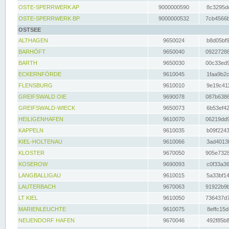
OSTE-SPERRWERK AP
9000000590
8c3295dc
OSTE-SPERRWERK BP
9000000532
7cb4566b
OSTSEE
ALTHAGEN
9650024
b8d05bf9
BARHÖFT
9650040
09227288
BARTH
9650030
00c33ed9
ECKERNFÖRDE
9610045
1faa9b2c
FLENSBURG
9610010
9e19c411
GREIFSWALD OIE
9690078
087b6386
GREIFSWALD-WIECK
9650073
6b53ef42
HEILIGENHAFEN
9610070
06219dd9
KAPPELN
9610035
b09f2243
KIEL-HOLTENAU
9610066
3ad4013f
KLOSTER
9670050
905e7328
KOSEROW
9690093
c0f33a36
LANGBALLIGAU
9610015
5a33bf14
LAUTERBACH
9670063
91922b9b
LT KIEL
9610050
736437d7
MARIENLEUCHTE
9610075
8effc15d
NEUENDORF HAFEN
9670046
492f85b8