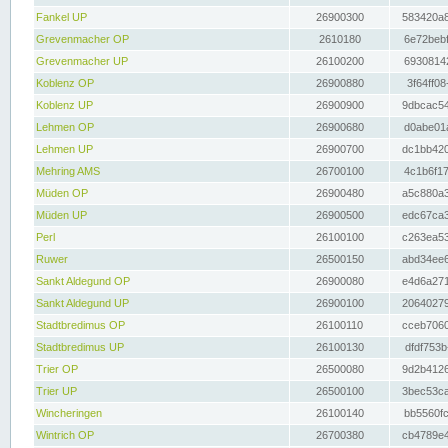
Fankel UP
26900300
583420a8
Grevenmacher OP
2610180
6e72bebf
Grevenmacher UP
26100200
69308142
Koblenz OP
26900880
3f64ff08
Koblenz UP
26900900
9dbcac54
Lehmen OP
26900680
d0abe01a
Lehmen UP
26900700
dc1bb420
Mehring AMS
26700100
4c1b6f17
Müden OP
26900480
a5c880a3
Müden UP
26900500
edc67ca3
Perl
26100100
c263ea53
Ruwer
26500150
abd34ee6
Sankt Aldegund OP
26900080
e4d6a271
Sankt Aldegund UP
26900100
20640279
Stadtbredimus OP
26100110
cceb7060
Stadtbredimus UP
26100130
dfdf753b
Trier OP
26500080
9d2b4126
Trier UP
26500100
3bec53ca
Wincheringen
26100140
bb5560fc
Wintrich OP
26700380
cb4789e4