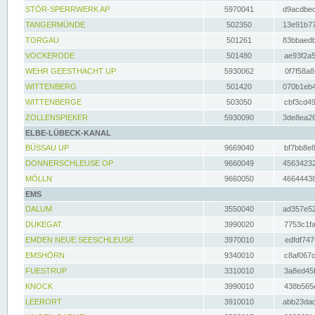
STÖR-SPERRWERK AP
5970041
d9acdbec
TANGERMÜNDE
502350
13e91b77
TORGAU
501261
83bbaedb
VOCKERODE
501480
ae93f2a5
WEHR GEESTHACHT UP
5930062
0f7f58a8
WITTENBERG
501420
070b1eb4
WITTENBERGE
503050
cbf3cd49
ZOLLENSPIEKER
5930090
3de8ea26
ELBE-LÜBECK-KANAL
BÜSSAU UP
9669040
bf7bb8e8
DONNERSCHLEUSE OP
9660049
45634232
MÖLLN
9660050
46644438
EMS
DALUM
3550040
ad357e52
DUKEGAT
3990020
7753c1fa
EMDEN NEUE SEESCHLEUSE
3970010
edfdf747
EMSHÖRN
9340010
c8af067c
FUESTRUP
3310010
3a8ed45f
KNOCK
3990010
438b565e
LEERORT
3910010
abb23dad