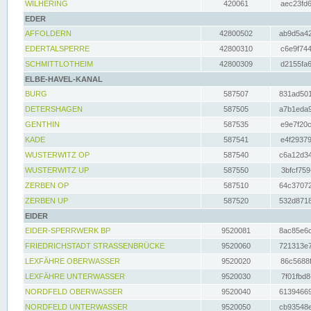
WILHERING
420061
aec23fd6
EDER
AFFOLDERN
42800502
ab9d5a42
EDERTALSPERRE
42800310
c6e9f744
SCHMITTLOTHEIM
42800309
d2155fa6
ELBE-HAVEL-KANAL
BURG
587507
831ad501
DETERSHAGEN
587505
a7b1eda9
GENTHIN
587535
e9e7f20c
KADE
587541
e4f29379
WUSTERWITZ OP
587540
c6a12d34
WUSTERWITZ UP
587550
3bfcf759
ZERBEN OP
587510
64c37072
ZERBEN UP
587520
532d8718
EIDER
EIDER-SPERRWERK BP
9520081
8ac85e6c
FRIEDRICHSTADT STRASSENBRÜCKE
9520060
721313e7
LEXFÄHRE OBERWASSER
9520020
86c5688f
LEXFÄHRE UNTERWASSER
9520030
7f01fbd8
NORDFELD OBERWASSER
9520040
61394669
NORDFELD UNTERWASSER
9520050
cb93548e