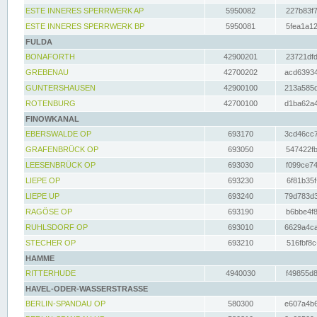
ESTE INNERES SPERRWERK AP
5950082
227b83f7
ESTE INNERES SPERRWERK BP
5950081
5fea1a12
FULDA
BONAFORTH
42900201
23721dfd
GREBENAU
42700202
acd63934
GUNTERSHAUSEN
42900100
213a585d
ROTENBURG
42700100
d1ba62a4
FINOWKANAL
EBERSWALDE OP
693170
3cd46cc7
GRAFENBRÜCK OP
693050
547422fb
LEESENBRÜCK OP
693030
f099ce74
LIEPE OP
693230
6f81b35f
LIEPE UP
693240
79d783d3
RAGÖSE OP
693190
b6bbe4f8
RUHLSDORF OP
693010
6629a4ca
STECHER OP
693210
516fbf8c
HAMME
RITTERHUDE
4940030
f49855d8
HAVEL-ODER-WASSERSTRASSE
BERLIN-SPANDAU OP
580300
e607a4b6