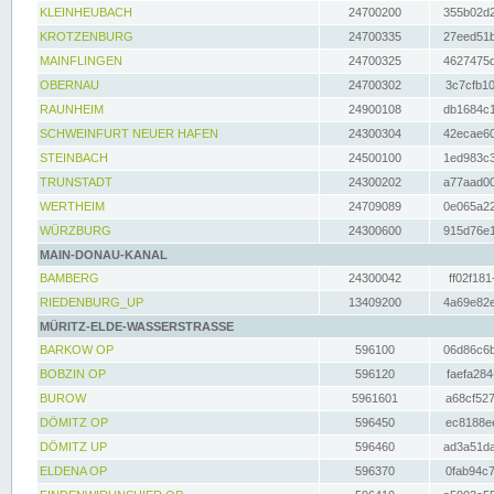
KLEINHEUBACH
24700200
355b02d2
KROTZENBURG
24700335
27eed51b
MAINFLINGEN
24700325
4627475d
OBERNAU
24700302
3c7cfb10
RAUNHEIM
24900108
db1684c1
SCHWEINFURT NEUER HAFEN
24300304
42ecae60
STEINBACH
24500100
1ed983c3
TRUNSTADT
24300202
a77aad00
WERTHEIM
24709089
0e065a22
WÜRZBURG
24300600
915d76e1
MAIN-DONAU-KANAL
BAMBERG
24300042
ff02f181
RIEDENBURG_UP
13409200
4a69e82e
MÜRITZ-ELDE-WASSERSTRASSE
BARKOW OP
596100
06d86c6b
BOBZIN OP
596120
faefa284
BUROW
5961601
a68cf527
DÖMITZ OP
596450
ec8188ee
DÖMITZ UP
596460
ad3a51da
ELDENA OP
596370
0fab94c7