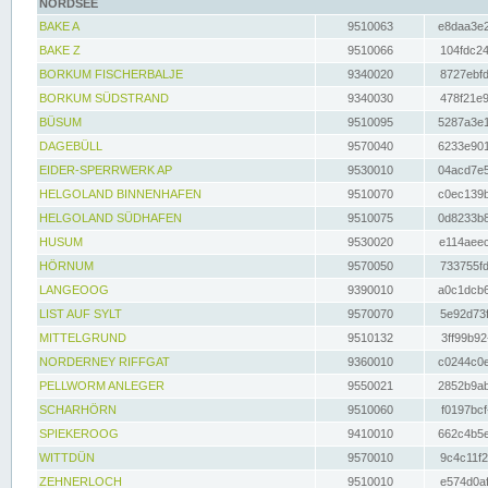
NORDSEE
BAKE A
9510063
e8daa3e2
BAKE Z
9510066
104fdc24
BORKUM FISCHERBALJE
9340020
8727ebfd
BORKUM SÜDSTRAND
9340030
478f21e9
BÜSUM
9510095
5287a3e1
DAGEBÜLL
9570040
6233e901
EIDER-SPERRWERK AP
9530010
04acd7e5
HELGOLAND BINNENHAFEN
9510070
c0ec139b
HELGOLAND SÜDHAFEN
9510075
0d8233b8
HUSUM
9530020
e114aeec
HÖRNUM
9570050
733755fd
LANGEOOG
9390010
a0c1dcb6
LIST AUF SYLT
9570070
5e92d73f
MITTELGRUND
9510132
3ff99b92
NORDERNEY RIFFGAT
9360010
c0244c0e
PELLWORM ANLEGER
9550021
2852b9ab
SCHARHÖRN
9510060
f0197bcf
SPIEKEROOG
9410010
662c4b5e
WITTDÜN
9570010
9c4c11f2
ZEHNERLOCH
9510010
e574d0af