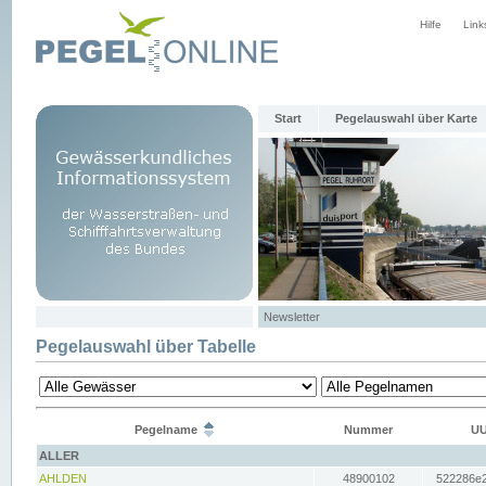
Hilfe
Link
Start
Pegelauswahl über Karte
Newsletter
Pegelauswahl über Tabelle
Pegelname
Nummer
UU
ALLER
AHLDEN
48900102
522286e2