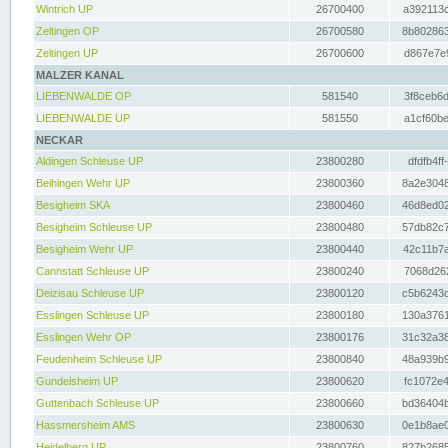
Wintrich UP
26700400
a392113c
Zeltingen OP
26700580
8b802863
Zeltingen UP
26700600
d867e7e9
MALZER KANAL
LIEBENWALDE OP
581540
3f8ceb6d
LIEBENWALDE UP
581550
a1cf60be
NECKAR
Aldingen Schleuse UP
23800280
dfdfb4ff
Beihingen Wehr UP
23800360
8a2e3048
Besigheim SKA
23800460
46d8ed02
Besigheim Schleuse UP
23800480
57db82c7
Besigheim Wehr UP
23800440
42c11b7a
Cannstatt Schleuse UP
23800240
7068d262
Deizisau Schleuse UP
23800120
c5b6243d
Esslingen Schleuse UP
23800180
130a3761
Esslingen Wehr OP
23800176
31c32a38
Feudenheim Schleuse UP
23800840
48a939b9
Gundelsheim UP
23800620
fc1072e4
Guttenbach Schleuse UP
23800660
bd36404b
Hassmersheim AMS
23800630
0e1b8ae0
Heidelberg UP
23800760
827b2685