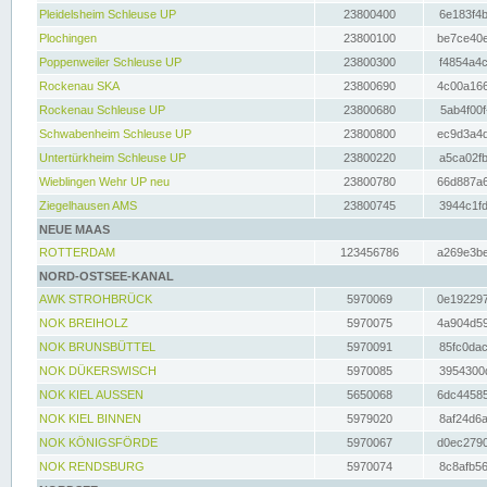
Pleidelsheim Schleuse UP
23800400
6e183f4b
Plochingen
23800100
be7ce40e
Poppenweiler Schleuse UP
23800300
f4854a4c
Rockenau SKA
23800690
4c00a166
Rockenau Schleuse UP
23800680
5ab4f00f
Schwabenheim Schleuse UP
23800800
ec9d3a4d
Untertürkheim Schleuse UP
23800220
a5ca02fb
Wieblingen Wehr UP neu
23800780
66d887a6
Ziegelhausen AMS
23800745
3944c1fd
NEUE MAAS
ROTTERDAM
123456786
a269e3be
NORD-OSTSEE-KANAL
AWK STROHBRÜCK
5970069
0e192297
NOK BREIHOLZ
5970075
4a904d59
NOK BRUNSBÜTTEL
5970091
85fc0dac
NOK DÜKERSWISCH
5970085
3954300d
NOK KIEL AUSSEN
5650068
6dc44585
NOK KIEL BINNEN
5979020
8af24d6a
NOK KÖNIGSFÖRDE
5970067
d0ec2790
NOK RENDSBURG
5970074
8c8afb56