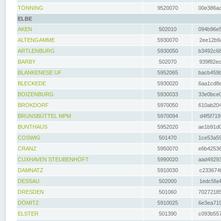
TÖNNING
9520070
00e386ac
ELBE
AKEN
502010
094b96e5
ALTENGAMME
5930070
2ee12b9a
ARTLENBURG
5930050
b3492c68
BARBY
502070
939f82ec
BLANKENESE UF
5952065
bacb459b
BLECKEDE
5930020
6aa1cd8e
BOIZENBURG
5930033
33e0bce0
BROKDORF
5970050
610ab204
BRUNSBÜTTEL MPM
5970094
d4f5f719
BUNTHAUS
5952020
ae1b91d0
COSWIG
501470
1ce53a59
CRANZ
5950070
e6b42536
CUXHAVEN STEUBENHÖFT
5990020
aad49293
DAMNATZ
5910030
c233674f
DESSAU
502000
1edc5fa4
DRESDEN
501060
70272185
DÖMITZ
5910025
6e3ea719
ELSTER
501390
c093b557