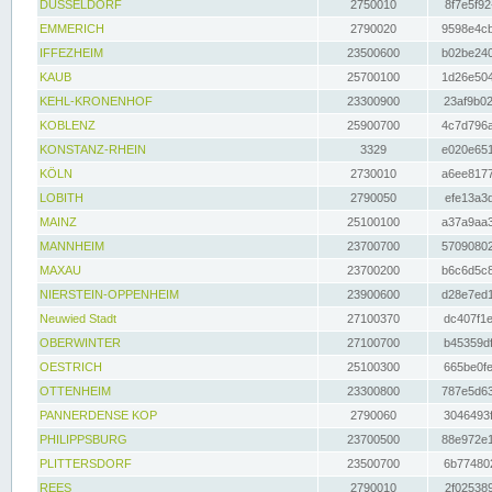
DÜSSELDORF
2750010
8f7e5f92
EMMERICH
2790020
9598e4cb
IFFEZHEIM
23500600
b02be240
KAUB
25700100
1d26e504
KEHL-KRONENHOF
23300900
23af9b02
KOBLENZ
25900700
4c7d796a
KONSTANZ-RHEIN
3329
e020e651
KÖLN
2730010
a6ee8177
LOBITH
2790050
efe13a3d
MAINZ
25100100
a37a9aa3
MANNHEIM
23700700
57090802
MAXAU
23700200
b6c6d5c8
NIERSTEIN-OPPENHEIM
23900600
d28e7ed1
Neuwied Stadt
27100370
dc407f1e
OBERWINTER
27100700
b45359df
OESTRICH
25100300
665be0fe
OTTENHEIM
23300800
787e5d63
PANNERDENSE KOP
2790060
3046493f
PHILIPPSBURG
23700500
88e972e1
PLITTERSDORF
23500700
6b774802
REES
2790010
2f025389