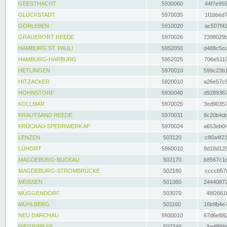
GEESTHACHT
5930060
44f7e955
GLÜCKSTADT
5970035
1f1bbed7
GORLEBEN
5910020
ac507f42
GRAUERORT REEDE
5970026
7398029b
HAMBURG ST. PAULI
5952050
d488c5cc
HAMBURG-HARBURG
5952025
706e5110
HETLINGEN
5970010
599c23b1
HITZACKER
5920010
a26e57c9
HOHNSTORF
5930040
d9289367
KOLLMAR
5970025
3ed90357
KRAUTSAND REEDE
5970031
8c20b4dc
KRÜCKAU-SPERRWERK AP
5970024
a653eb04
LENZEN
503120
c80a4f21
LÜHORT
5960010
8d18d129
MAGDEBURG-BUCKAU
502170
b8567c1e
MAGDEBURG-STROMBRÜCKE
502180
ccccb57f
MEISSEN
501080
24440872
MÜGGENDORF
503070
48f2661f
MÜHLBERG
501160
16b9b4e7
NEU DARCHAU
5930010
67d6e882
NIEGRIPP AP
502240
3adf88fd