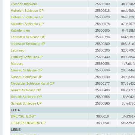
Giessen Klärwerk
25800100
4b386a6a
Hollerich Schleuse OP
25800618
cedc9b0c
Hollerich Schleuse UP
25800620
9beb7290
Kalkofen Schleuse OP
25800578
a7034573
Kalkofen neu
25800600
64f735fd
Lahnstein Schleuse OP
25800798
664d68ea
Lahnstein Schleuse UP
25800800
6b6b31e2
Leun neu
25800200
32807065
Limburg Schleuse UP
25800440
89038b42
Marburg
25830056
4e7a6cfa
Nassau Schleuse OP
25800638
29cb44a2
Nassau Schleuse UP
25800640
3a90a346
Niederbiel Schleuse Kanal OP
25800177
57c8e437
Runkel Schleuse UP
25800400
b85b17cc
Scheidt Schleuse OP
25800558
15a50d2b
Scheidt Schleuse UP
25800560
7dfe4776
LEDA
DREYSCHLOOT
3880010
d4df3617
LEDASPERRWERK UP
3880050
5e6ae93a
LEINE