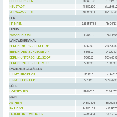
HERRENHAUSEN
48800108
8134af78
NEUSTADT
48800200
dda39817
SCHWARMSTEDT
48800301
8e16bd66
LEK
KRIMPEN
123456784
f5c96f13
LESUM
WASSERHORST
4930010
76844306
LANDWEHRKANAL
BERLIN-OBERSCHLEUSE OP
586600
24ce3282
BERLIN-OBERSCHLEUSE UP
586610
c42ad3df
BERLIN-UNTERSCHLEUSE OP
586620
503ad891
BERLIN-UNTERSCHLEUSE UP
586630
d198c901
LYCHENER GEWÄSSER
HIMMELPFORT OP
581110
bcdfa310
HIMMELPFORT UP
581120
9592d736
LÜHE
HORNEBURG
5960020
3244d787
MAIN
ASTHEIM
24300406
3de69bf8
FAULBACH
24700109
a919f57f
FRANKFURT OSTHAFEN
24700404
66ff3eb4