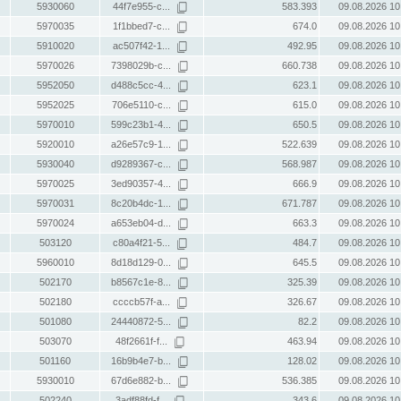
5930060
44f7e955-c...
583.393
09.08.2026 10
5970035
1f1bbed7-c...
674.0
09.08.2026 10
5910020
ac507f42-1...
492.95
09.08.2026 10
5970026
7398029b-c...
660.738
09.08.2026 10
5952050
d488c5cc-4...
623.1
09.08.2026 10
5952025
706e5110-c...
615.0
09.08.2026 10
5970010
599c23b1-4...
650.5
09.08.2026 10
5920010
a26e57c9-1...
522.639
09.08.2026 10
5930040
d9289367-c...
568.987
09.08.2026 10
5970025
3ed90357-4...
666.9
09.08.2026 10
5970031
8c20b4dc-1...
671.787
09.08.2026 10
5970024
a653eb04-d...
663.3
09.08.2026 10
503120
c80a4f21-5...
484.7
09.08.2026 10
5960010
8d18d129-0...
645.5
09.08.2026 10
502170
b8567c1e-8...
325.39
09.08.2026 10
502180
ccccb57f-a...
326.67
09.08.2026 10
501080
24440872-5...
82.2
09.08.2026 10
503070
48f2661f-f...
463.94
09.08.2026 10
501160
16b9b4e7-b...
128.02
09.08.2026 10
5930010
67d6e882-b...
536.385
09.08.2026 10
502240
3adf88fd-f...
343.6
09.08.2026 10