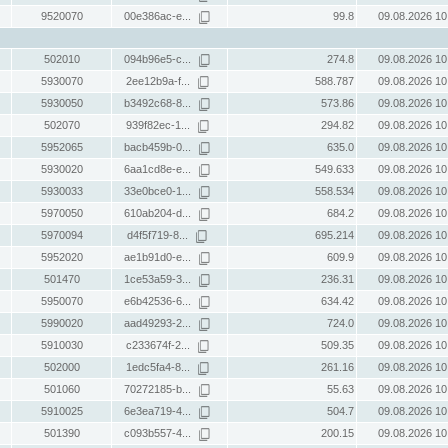
9520070
00e386ac-e...
99.8
09.08.2026 10
502010
094b96e5-c...
274.8
09.08.2026 10
5930070
2ee12b9a-f...
588.787
09.08.2026 10
5930050
b3492c68-8...
573.86
09.08.2026 10
502070
939f82ec-1...
294.82
09.08.2026 10
5952065
bacb459b-0...
635.0
09.08.2026 10
5930020
6aa1cd8e-e...
549.633
09.08.2026 10
5930033
33e0bce0-1...
558.534
09.08.2026 10
5970050
610ab204-d...
684.2
09.08.2026 10
5970094
d4f5f719-8...
695.214
09.08.2026 10
5952020
ae1b91d0-e...
609.9
09.08.2026 10
501470
1ce53a59-3...
236.31
09.08.2026 10
5950070
e6b42536-6...
634.42
09.08.2026 10
5990020
aad49293-2...
724.0
09.08.2026 10
5910030
c233674f-2...
509.35
09.08.2026 10
502000
1edc5fa4-8...
261.16
09.08.2026 10
501060
70272185-b...
55.63
09.08.2026 10
5910025
6e3ea719-4...
504.7
09.08.2026 10
501390
c093b557-4...
200.15
09.08.2026 10