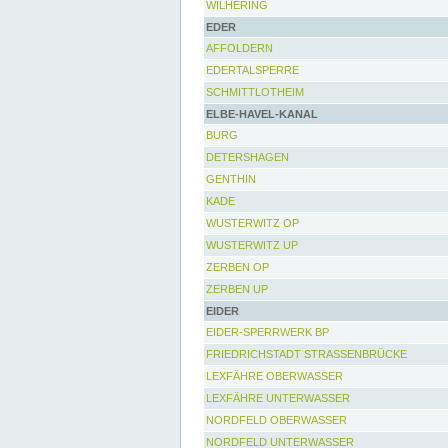
WILHERING
EDER
AFFOLDERN
EDERTALSPERRE
SCHMITTLOTHEIM
ELBE-HAVEL-KANAL
BURG
DETERSHAGEN
GENTHIN
KADE
WUSTERWITZ OP
WUSTERWITZ UP
ZERBEN OP
ZERBEN UP
EIDER
EIDER-SPERRWERK BP
FRIEDRICHSTADT STRASSENBRÜCKE
LEXFÄHRE OBERWASSER
LEXFÄHRE UNTERWASSER
NORDFELD OBERWASSER
NORDFELD UNTERWASSER