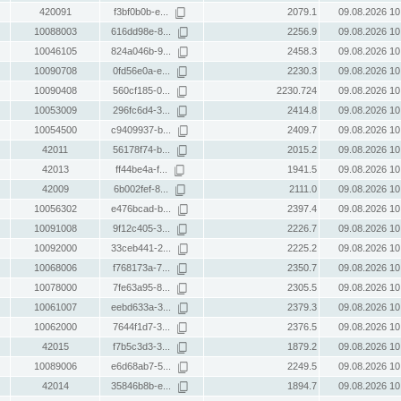
420091
f3bf0b0b-e...
2079.1
09.08.2026 10
10088003
616dd98e-8...
2256.9
09.08.2026 10
10046105
824a046b-9...
2458.3
09.08.2026 10
10090708
0fd56e0a-e...
2230.3
09.08.2026 10
10090408
560cf185-0...
2230.724
09.08.2026 10
10053009
296fc6d4-3...
2414.8
09.08.2026 10
10054500
c9409937-b...
2409.7
09.08.2026 10
42011
56178f74-b...
2015.2
09.08.2026 10
42013
ff44be4a-f...
1941.5
09.08.2026 10
42009
6b002fef-8...
2111.0
09.08.2026 10
10056302
e476bcad-b...
2397.4
09.08.2026 10
10091008
9f12c405-3...
2226.7
09.08.2026 10
10092000
33ceb441-2...
2225.2
09.08.2026 10
10068006
f768173a-7...
2350.7
09.08.2026 10
10078000
7fe63a95-8...
2305.5
09.08.2026 10
10061007
eebd633a-3...
2379.3
09.08.2026 10
10062000
7644f1d7-3...
2376.5
09.08.2026 10
42015
f7b5c3d3-3...
1879.2
09.08.2026 10
10089006
e6d68ab7-5...
2249.5
09.08.2026 10
42014
35846b8b-e...
1894.7
09.08.2026 10