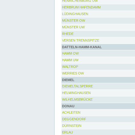
HENRICHENBURG UW
HERBRUM HAFENDAMM
LÜDINGHAUSEN
MÜNSTER OW
MÜNSTER UW
RHEDE
VERSEN TRENNSPITZE
DATTELN-HAMM-KANAL
HAMM OW
HAMM UW
WALTROP
WERRIES OW
DIEMEL
DIEMELTALSPERRE
HELMINGHAUSEN
WILHELMSBRÜCKE
DONAU
ACHLEITEN
DEGGENDORF
DÜRNSTEIN
ERLAU