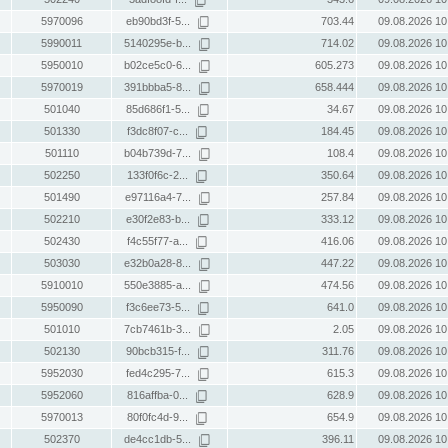
5970096
eb90bd3f-5...
703.44
09.08.2026 10
5990011
5140295e-b...
714.02
09.08.2026 10
5950010
b02ce5c0-6...
605.273
09.08.2026 10
5970019
391bbba5-8...
658.444
09.08.2026 10
501040
85d686f1-5...
34.67
09.08.2026 10
501330
f3dc8f07-c...
184.45
09.08.2026 10
501110
b04b739d-7...
108.4
09.08.2026 10
502250
133f0f6c-2...
350.64
09.08.2026 10
501490
e97116a4-7...
257.84
09.08.2026 10
502210
e30f2e83-b...
333.12
09.08.2026 10
502430
f4c55f77-a...
416.06
09.08.2026 10
503030
e32b0a28-8...
447.22
09.08.2026 10
5910010
550e3885-a...
474.56
09.08.2026 10
5950090
f3c6ee73-5...
641.0
09.08.2026 10
501010
7cb7461b-3...
2.05
09.08.2026 10
502130
90bcb315-f...
311.76
09.08.2026 10
5952030
fed4c295-7...
615.3
09.08.2026 10
5952060
816affba-0...
628.9
09.08.2026 10
5970013
80f0fc4d-9...
654.9
09.08.2026 10
502370
de4cc1db-5...
396.11
09.08.2026 10