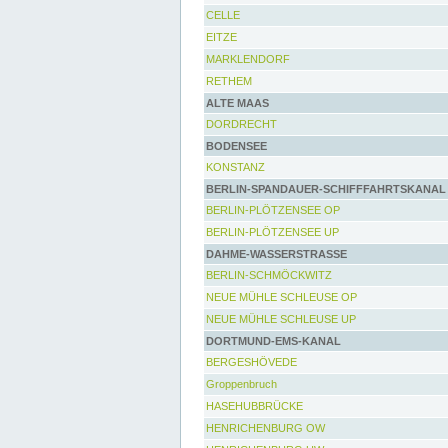
CELLE
EITZE
MARKLENDORF
RETHEM
ALTE MAAS
DORDRECHT
BODENSEE
KONSTANZ
BERLIN-SPANDAUER-SCHIFFFAHRTSKANAL
BERLIN-PLÖTZENSEE OP
BERLIN-PLÖTZENSEE UP
DAHME-WASSERSTRASSE
BERLIN-SCHMÖCKWITZ
NEUE MÜHLE SCHLEUSE OP
NEUE MÜHLE SCHLEUSE UP
DORTMUND-EMS-KANAL
BERGESHÖVEDE
Groppenbruch
HASEHUBBRÜCKE
HENRICHENBURG OW