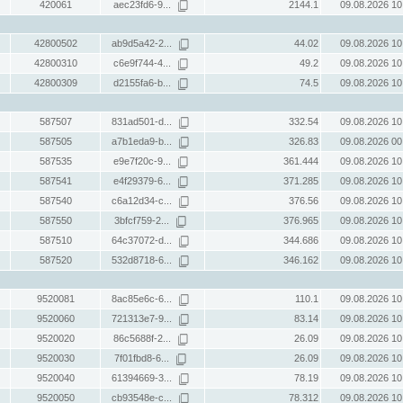
420061
aec23fd6-9...
2144.1
09.08.2026 10
42800502
ab9d5a42-2...
44.02
09.08.2026 10
42800310
c6e9f744-4...
49.2
09.08.2026 10
42800309
d2155fa6-b...
74.5
09.08.2026 10
587507
831ad501-d...
332.54
09.08.2026 10
587505
a7b1eda9-b...
326.83
09.08.2026 00
587535
e9e7f20c-9...
361.444
09.08.2026 10
587541
e4f29379-6...
371.285
09.08.2026 10
587540
c6a12d34-c...
376.56
09.08.2026 10
587550
3bfcf759-2...
376.965
09.08.2026 10
587510
64c37072-d...
344.686
09.08.2026 10
587520
532d8718-6...
346.162
09.08.2026 10
9520081
8ac85e6c-6...
110.1
09.08.2026 10
9520060
721313e7-9...
83.14
09.08.2026 10
9520020
86c5688f-2...
26.09
09.08.2026 10
9520030
7f01fbd8-6...
26.09
09.08.2026 10
9520040
61394669-3...
78.19
09.08.2026 10
9520050
cb93548e-c...
78.312
09.08.2026 10