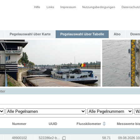
Hilfe
Links
Impressum
Nutzungsbedingungen
Datenschutz
Pegelauswahl über Karte
Pegelauswahl über Tabelle
Abo
Down
tter
Nummer
UUID
Flusskilometer
Messwerte bi
48900102
522286e2-b...
58.71
09.08.2026 10