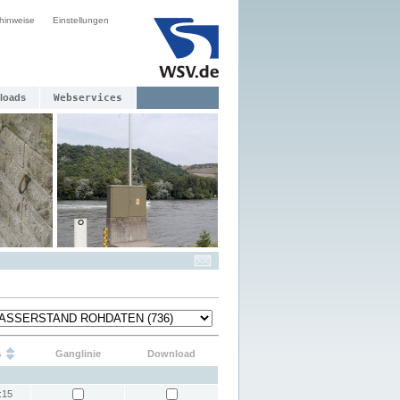
hinweise
Einstellungen
loads
Webservices
s
Ganglinie
Download
:15