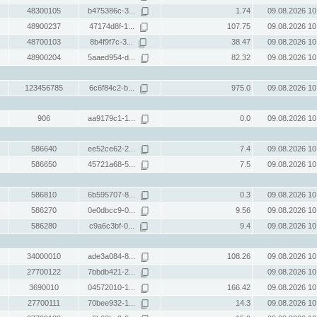
48300105
b475386c-3...
1.74
09.08.2026 10
48900237
47174d8f-1...
107.75
09.08.2026 10
48700103
8b4f9f7c-3...
38.47
09.08.2026 10
48900204
5aaed954-d...
82.32
09.08.2026 10
123456785
6c6f84c2-b...
975.0
09.08.2026 10
906
aa9179c1-1...
0.0
09.08.2026 10
586640
ee52ce62-2...
7.4
09.08.2026 10
586650
45721a68-5...
7.5
09.08.2026 10
586810
6b595707-8...
0.3
09.08.2026 10
586270
0e0dbcc9-0...
9.56
09.08.2026 10
586280
c9a6c3bf-0...
9.4
09.08.2026 10
34000010
ade3a084-8...
108.26
09.08.2026 10
27700122
7bbdb421-2...
09.08.2026 10
3690010
04572010-1...
166.42
09.08.2026 10
27700111
70bee932-1...
14.3
09.08.2026 10