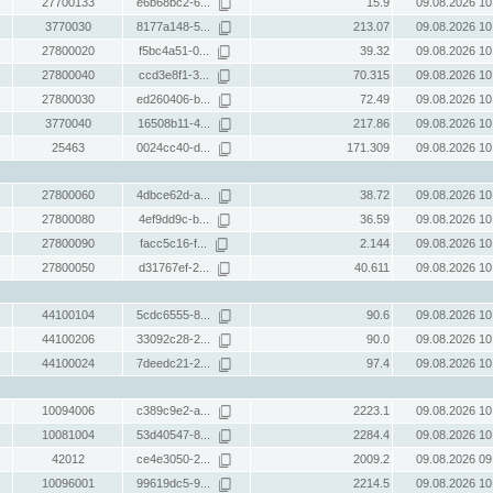
27700133
e6b68bc2-6...
15.9
09.08.2026 10
3770030
8177a148-5...
213.07
09.08.2026 10
27800020
f5bc4a51-0...
39.32
09.08.2026 10
27800040
ccd3e8f1-3...
70.315
09.08.2026 10
27800030
ed260406-b...
72.49
09.08.2026 10
3770040
16508b11-4...
217.86
09.08.2026 10
25463
0024cc40-d...
171.309
09.08.2026 10
27800060
4dbce62d-a...
38.72
09.08.2026 10
27800080
4ef9dd9c-b...
36.59
09.08.2026 10
27800090
facc5c16-f...
2.144
09.08.2026 10
27800050
d31767ef-2...
40.611
09.08.2026 10
44100104
5cdc6555-8...
90.6
09.08.2026 10
44100206
33092c28-2...
90.0
09.08.2026 10
44100024
7deedc21-2...
97.4
09.08.2026 10
10094006
c389c9e2-a...
2223.1
09.08.2026 10
10081004
53d40547-8...
2284.4
09.08.2026 10
42012
ce4e3050-2...
2009.2
09.08.2026 09
10096001
99619dc5-9...
2214.5
09.08.2026 10