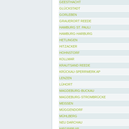
GEESTHACHT
GLÜCKSTADT
GORLEBEN
GRAUERORT REEDE
HAMBURG ST. PAULI
HAMBURG-HARBURG
HETLINGEN
HITZACKER
HOHNSTORF
KOLLMAR
KRAUTSAND REEDE
KRÜCKAU-SPERRWERK AP
LENZEN
LÜHORT
MAGDEBURG-BUCKAU
MAGDEBURG-STROMBRÜCKE
MEISSEN
MÜGGENDORF
MÜHLBERG
NEU DARCHAU
NIEGRIPP AP