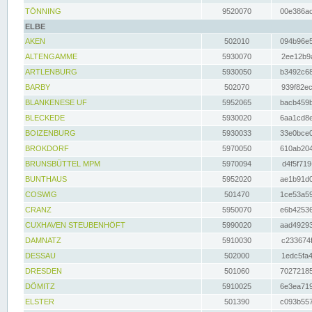
TÖNNING
9520070
00e386ac
ELBE
AKEN
502010
094b96e5
ALTENGAMME
5930070
2ee12b9a
ARTLENBURG
5930050
b3492c68
BARBY
502070
939f82ec
BLANKENESE UF
5952065
bacb459b
BLECKEDE
5930020
6aa1cd8e
BOIZENBURG
5930033
33e0bce0
BROKDORF
5970050
610ab204
BRUNSBÜTTEL MPM
5970094
d4f5f719
BUNTHAUS
5952020
ae1b91d0
COSWIG
501470
1ce53a59
CRANZ
5950070
e6b42536
CUXHAVEN STEUBENHÖFT
5990020
aad49293
DAMNATZ
5910030
c233674f
DESSAU
502000
1edc5fa4
DRESDEN
501060
70272185
DÖMITZ
5910025
6e3ea719
ELSTER
501390
c093b557