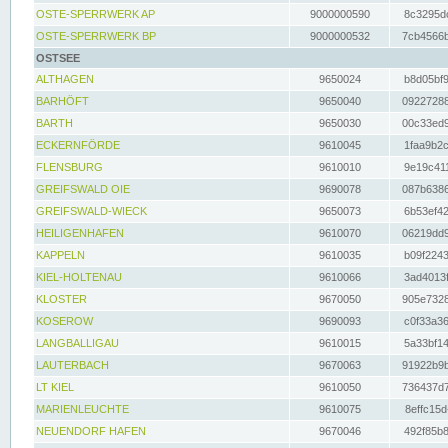
OSTE-SPERRWERK AP
9000000590
8c3295dc
OSTE-SPERRWERK BP
9000000532
7cb4566b
OSTSEE
ALTHAGEN
9650024
b8d05bf9
BARHÖFT
9650040
09227288
BARTH
9650030
00c33ed9
ECKERNFÖRDE
9610045
1faa9b2c
FLENSBURG
9610010
9e19c411
GREIFSWALD OIE
9690078
087b6386
GREIFSWALD-WIECK
9650073
6b53ef42
HEILIGENHAFEN
9610070
06219dd9
KAPPELN
9610035
b09f2243
KIEL-HOLTENAU
9610066
3ad4013f
KLOSTER
9670050
905e7328
KOSEROW
9690093
c0f33a36
LANGBALLIGAU
9610015
5a33bf14
LAUTERBACH
9670063
91922b9b
LT KIEL
9610050
736437d7
MARIENLEUCHTE
9610075
8effc15d
NEUENDORF HAFEN
9670046
492f85b8