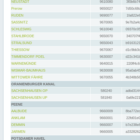
NEUSTADT
9610080
3f0b6b74
Prerow
9650027
7d50c68c
RUDEN
9690077
1fa822e6
SASSNITZ
9670065
9e7b2a4d
SCHLESWIG
9610040
09370c05
STAHLBRODE
9650070
340707f4
STRALSUND
9650043
b9163121
THIESSOW
9670067
d1c9bb3c
TIMMENDORF POEL
9630007
d22c341b
WARNEMÜNDE
9640015
220ff4c6
WISMAR-BAUMHAUS
9630008
95a0ab45
WITTOWER FÄHRE
9670055
4b348b56
ORANIENBURGER KANAL
SACHSENHAUSEN OP
580240
adbd3144
SACHSENHAUSEN UP
581840
0a6fe221
PEENE
AALBUDE
9660009
8ba772ed
ANKLAM
9660001
22fd01e0
DEMMIN
9660007
b7e238e8
JARMEN
9660005
a3328262
POTSDAMER HAVEL