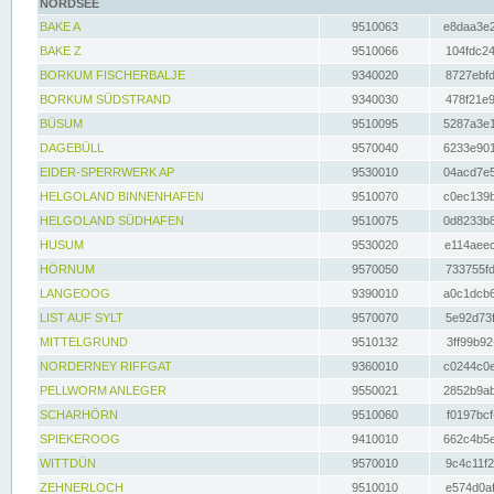
NORDSEE
BAKE A
9510063
e8daa3e2
BAKE Z
9510066
104fdc24
BORKUM FISCHERBALJE
9340020
8727ebfd
BORKUM SÜDSTRAND
9340030
478f21e9
BÜSUM
9510095
5287a3e1
DAGEBÜLL
9570040
6233e901
EIDER-SPERRWERK AP
9530010
04acd7e5
HELGOLAND BINNENHAFEN
9510070
c0ec139b
HELGOLAND SÜDHAFEN
9510075
0d8233b8
HUSUM
9530020
e114aeec
HÖRNUM
9570050
733755fd
LANGEOOG
9390010
a0c1dcb6
LIST AUF SYLT
9570070
5e92d73f
MITTELGRUND
9510132
3ff99b92
NORDERNEY RIFFGAT
9360010
c0244c0e
PELLWORM ANLEGER
9550021
2852b9ab
SCHARHÖRN
9510060
f0197bcf
SPIEKEROOG
9410010
662c4b5e
WITTDÜN
9570010
9c4c11f2
ZEHNERLOCH
9510010
e574d0af