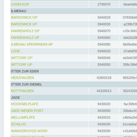
IJSSELKOP
2790070
bbaefa8e
ILMENAU
BARDOWICK OP
5940029
07830b68
BARDOWICK UP
5940030
a238b70f
FAHRENHOLZ OP
5940070
c33c3667
FAHRENHOLZ UP
5940060
bb62b28f
ILMENAU SPERRWERK AP
5940080
6b05e8dc
LÜNE
5940020
d7a8df36
WITTORF OP
5940049
eb3d4195
WITTORF UP
5940050
308c39b6
ITTER ZUR EDER
HERZHAUSEN
42800218
855205e7
ITTER ZUR DIEMEL
KOTTHAUSEN
44100013
36243256
JADE
HOOKSIELPLATE
9430020
fac30fe9
JADE-WESER-PORT
9430050
33bdec83
MELLUMPLATE
9420010
c8b9a2b6
SCHILLIG
9430030
b1cda5a0
WANGEROOGE NORD
9420030
c41d42b1