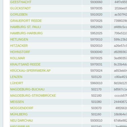
GEESTHACHT
5930060
44f7e955
GLÜCKSTADT
5970035
1f1bbed7
GORLEBEN
5910020
ac507f42
GRAUERORT REEDE
5970026
7398029b
HAMBURG ST. PAULI
5952050
d488c5cc
HAMBURG-HARBURG
5952025
706e5110
HETLINGEN
5970010
599c23b1
HITZACKER
5920010
a26e57c9
HOHNSTORF
5930040
d9289367
KOLLMAR
5970025
3ed90357
KRAUTSAND REEDE
5970031
8c20b4dc
KRÜCKAU-SPERRWERK AP
5970024
a653eb04
LENZEN
503120
c80a4f21
LÜHORT
5960010
8d18d129
MAGDEBURG-BUCKAU
502170
b8567c1e
MAGDEBURG-STROMBRÜCKE
502180
ccccb57f
MEISSEN
501080
24440872
MÜGGENDORF
503070
48f2661f
MÜHLBERG
501160
16b9b4e7
NEU DARCHAU
5930010
67d6e882
NIEGRIPP AP
502240
3adf88fd