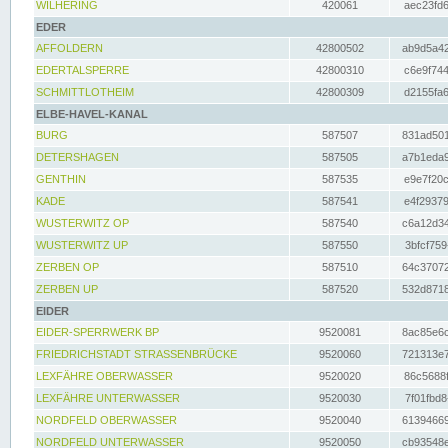
WILHERING
420061
aec23fd6
EDER
AFFOLDERN
42800502
ab9d5a42
EDERTALSPERRE
42800310
c6e9f744
SCHMITTLOTHEIM
42800309
d2155fa6
ELBE-HAVEL-KANAL
BURG
587507
831ad501
DETERSHAGEN
587505
a7b1eda9
GENTHIN
587535
e9e7f20c
KADE
587541
e4f29379
WUSTERWITZ OP
587540
c6a12d34
WUSTERWITZ UP
587550
3bfcf759
ZERBEN OP
587510
64c37072
ZERBEN UP
587520
532d8718
EIDER
EIDER-SPERRWERK BP
9520081
8ac85e6c
FRIEDRICHSTADT STRASSENBRÜCKE
9520060
721313e7
LEXFÄHRE OBERWASSER
9520020
86c5688f
LEXFÄHRE UNTERWASSER
9520030
7f01fbd8
NORDFELD OBERWASSER
9520040
61394669
NORDFELD UNTERWASSER
9520050
cb93548e