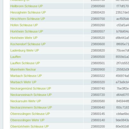
Heilbronn Schleuse UP
23800560
f77df170
Hessigheim Schleuse UP
23800420
23517de9
Hirschhorn Schleuse UP
23800700
acf505dd
Hofen Schleuse UP
23800260
cf2af1a4
Horkheim Schleuse UP
23800557
b76bf04c
Horkheim Wehr UP
23800520
d9b441a5
Kochendorf Schleuse UP
23800600
8f695e71
Ladenburg Wehr UP
23800820
70cee7df
Lauffen
23800500
8559d1a0
Lauffen Schleuse UP
23800501
2f7cb553
Mannheim Neckar
23800900
25582d3f
Marbach Schleuse UP
23800322
456974a8
Marbach Wehr UP
23800320
a73a9cb4
Neckargemünd Schleuse UP
23800740
7be3ff2e
Neckarsteinach Schleuse UP
23800720
d64d07f7
Neckarsulm Wehr UP
23800580
845944f8
Neckarzimmern Schleuse UP
23800640
f00c7183
Oberesslingen Schleuse UP
23800145
cbfae6bc
Oberesslingen Wehr UP
23800140
9de0843a
Obertürkheim Schleuse UP
23800200
80e002d8