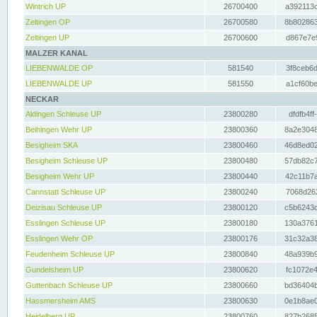
Wintrich UP
26700400
a392113c
Zeltingen OP
26700580
8b802863
Zeltingen UP
26700600
d867e7e9
MALZER KANAL
LIEBENWALDE OP
581540
3f8ceb6d
LIEBENWALDE UP
581550
a1cf60be
NECKAR
Aldingen Schleuse UP
23800280
dfdfb4ff
Beihingen Wehr UP
23800360
8a2e3048
Besigheim SKA
23800460
46d8ed02
Besigheim Schleuse UP
23800480
57db82c7
Besigheim Wehr UP
23800440
42c11b7a
Cannstatt Schleuse UP
23800240
7068d262
Deizisau Schleuse UP
23800120
c5b6243d
Esslingen Schleuse UP
23800180
130a3761
Esslingen Wehr OP
23800176
31c32a38
Feudenheim Schleuse UP
23800840
48a939b9
Gundelsheim UP
23800620
fc1072e4
Guttenbach Schleuse UP
23800660
bd36404b
Hassmersheim AMS
23800630
0e1b8ae0
Heidelberg UP
23800760
827b2685