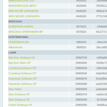
WANGEROOGE OST
9420020
26656fda
WANGEROOGE WEST
9420040
70039212
WHV ALTER VORHAFEN
9440020
f85bd17b
WHV NEUER VORHAFEN
9440030
f77317d9
KRÜCKAU
ELMSHORN HAFEN
5970022
136febf6
KRÜCKAU-SPERRWERK BP
5970023
53c277c3
KÜSTENKANAL
HUNDSMÜHLEN
4960020
cf6ac249
Hilkenbrook
3800010
58ccd6f0
LAHN
Bad Ems Schleuse UP
25800700
c005afb9
Bad Ems Wehr OP
25800690
f2295e77
Cramberg Schleuse OP
25800538
24fe419b
Cramberg Schleuse UP
25800540
3abb36d1
Dausenau Schleuse OP
25800678
9ceb358c
Dausenau Schleuse UP
25800680
eae91991
Diez Hafen
25800500
eadedeb6
Diez Schleuse OP
25800478
ea62ec5f
Diez Schleuse UP
25800480
31750a0f
Fürfurt Schleuse UP
25800300
34af0fca