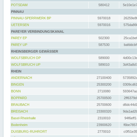
POTSDAM
580412
5e10e1e7
PINNAU
PINNAU-SPERRWERK BP
5970018
26259e8f
UETERSEN
5970016
575da86f
PAREYER VERBINDUNGSKANAL
PAREY EP
502300
25ca1bef
PAREY UP
587530
bafddcbf
RHEINSBERGER GEWÄSSER
WOLFSBRUCH OP
589000
4d00c13e
WOLFSBRUCH UP
589010
3d43a8d7
RHEIN
ANDERNACH
27100400
5735892a
BINGEN
25300200
0309cd61
BONN
2710080
593647aa
BOPPARD
25700500
2ff6379d
BRAUBACH
25700600
d6dc44d1
BREISACH
23300320
9da1ad2b
Basel-Rheinhalle
2310010
94f6eff1
Bodenheim
23900620
f6be7857
DUISBURG-RUHRORT
2770010
c0f51e35