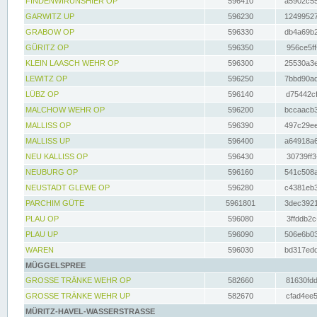
FINDENWIRUNSHIER OP
596410
a5902c55
GARWITZ UP
596230
12499527
GRABOW OP
596330
db4a69b2
GÜRITZ OP
596350
956ce5ff
KLEIN LAASCH WEHR OP
596300
25530a3e
LEWITZ OP
596250
7bbd90ad
LÜBZ OP
596140
d75442cf
MALCHOW WEHR OP
596200
bccaacb3
MALLISS OP
596390
497c29ee
MALLISS UP
596400
a64918a6
NEU KALLISS OP
596430
30739ff3
NEUBURG OP
596160
541c508a
NEUSTADT GLEWE OP
596280
c4381eb3
PARCHIM GÜTE
5961801
3dec3921
PLAU OP
596080
3ffddb2c
PLAU UP
596090
506e6b03
WAREN
596030
bd317edd
MÜGGELSPREE
GROSSE TRÄNKE WEHR OP
582660
81630fdd
GROSSE TRÄNKE WEHR UP
582670
cfad4ee5
MÜRITZ-HAVEL-WASSERSTRASSE