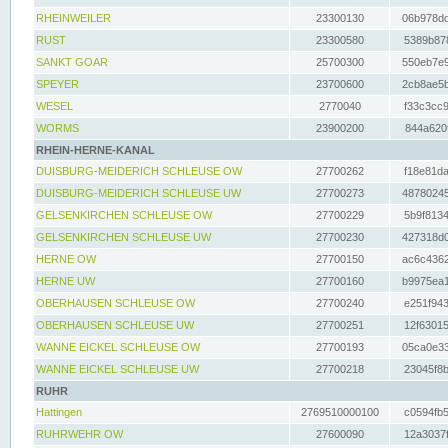
RHEINWEILER
23300130
06b978dd
RUST
23300580
5389b878
SANKT GOAR
25700300
550eb7e9
SPEYER
23700600
2cb8ae5b
WESEL
2770040
f33c3cc9
WORMS
23900200
844a620f
RHEIN-HERNE-KANAL
DUISBURG-MEIDERICH SCHLEUSE OW
27700262
f18e81da
DUISBURG-MEIDERICH SCHLEUSE UW
27700273
48780245
GELSENKIRCHEN SCHLEUSE OW
27700229
5b9f8134
GELSENKIRCHEN SCHLEUSE UW
27700230
427318d0
HERNE OW
27700150
ac6c4362
HERNE UW
27700160
b9975ea1
OBERHAUSEN SCHLEUSE OW
27700240
e251f943
OBERHAUSEN SCHLEUSE UW
27700251
12f63015
WANNE EICKEL SCHLEUSE OW
27700193
05ca0e33
WANNE EICKEL SCHLEUSE UW
27700218
23045f8b
RUHR
Hattingen
2769510000100
c0594fb5
RUHRWEHR OW
27600090
12a3037f