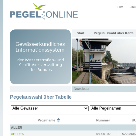
Hilfe
Link
Start
Pegelauswahl über Karte
Newsletter
Pegelauswahl über Tabelle
Pegelname
Nummer
UU
ALLER
AHLDEN
48900102
522286e2