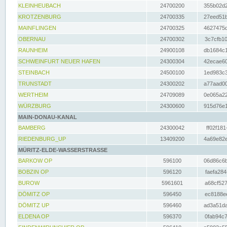
KLEINHEUBACH
24700200
355b02d2
KROTZENBURG
24700335
27eed51b
MAINFLINGEN
24700325
4627475d
OBERNAU
24700302
3c7cfb10
RAUNHEIM
24900108
db1684c1
SCHWEINFURT NEUER HAFEN
24300304
42ecae60
STEINBACH
24500100
1ed983c3
TRUNSTADT
24300202
a77aad00
WERTHEIM
24709089
0e065a22
WÜRZBURG
24300600
915d76e1
MAIN-DONAU-KANAL
BAMBERG
24300042
ff02f181
RIEDENBURG_UP
13409200
4a69e82e
MÜRITZ-ELDE-WASSERSTRASSE
BARKOW OP
596100
06d86c6b
BOBZIN OP
596120
faefa284
BUROW
5961601
a68cf527
DÖMITZ OP
596450
ec8188ee
DÖMITZ UP
596460
ad3a51da
ELDENA OP
596370
0fab94c7