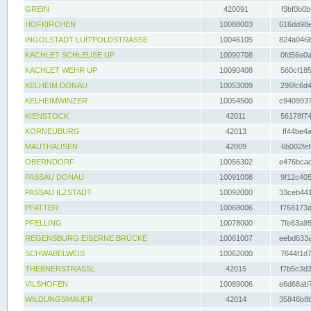
GREIN
420091
f3bf0b0b
HOFKIRCHEN
10088003
616dd98e
INGOLSTADT LUITPOLDSTRASSE
10046105
824a046b
KACHLET SCHLEUSE UP
10090708
0fd56e0a
KACHLET WEHR UP
10090408
560cf185
KELHEIM DONAU
10053009
296fc6d4
KELHEIMWINZER
10054500
c9409937
KIENSTOCK
42011
56178f74
KORNEUBURG
42013
ff44be4a
MAUTHAUSEN
42009
6b002fef
OBERNDORF
10056302
e476bcad
PASSAU DONAU
10091008
9f12c405
PASSAU ILZSTADT
10092000
33ceb441
PFATTER
10068006
f768173a
PFELLING
10078000
7fe63a95
REGENSBURG EISERNE BRÜCKE
10061007
eebd633a
SCHWABELWEIS
10062000
7644f1d7
THEBNERSTRASSL
42015
f7b5c3d3
VILSHOFEN
10089006
e6d68ab7
WILDUNGSMAUER
42014
35846b8b