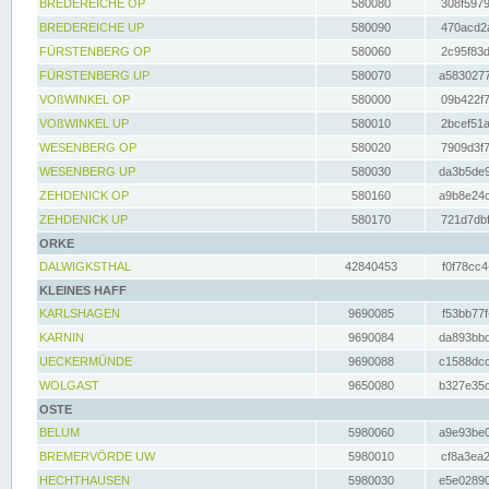
BREDEREICHE OP
580080
308f5979
BREDEREICHE UP
580090
470acd2a
FÜRSTENBERG OP
580060
2c95f83d
FÜRSTENBERG UP
580070
a5830277
VOßWINKEL OP
580000
09b422f7
VOßWINKEL UP
580010
2bcef51a
WESENBERG OP
580020
7909d3f7
WESENBERG UP
580030
da3b5de9
ZEHDENICK OP
580160
a9b8e24c
ZEHDENICK UP
580170
721d7dbf
ORKE
DALWIGKSTHAL
42840453
f0f78cc4
KLEINES HAFF
KARLSHAGEN
9690085
f53bb77f
KARNIN
9690084
da893bbd
UECKERMÜNDE
9690088
c1588dcc
WOLGAST
9650080
b327e35c
OSTE
BELUM
5980060
a9e93be0
BREMERVÖRDE UW
5980010
cf8a3ea2
HECHTHAUSEN
5980030
e5e02890