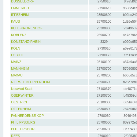
DÜSSELDORF
2750010
8f7e5f92
EMMERICH
2790020
9598e4cb
IFFEZHEIM
23500600
b02be240
KAUB
25700100
1d26e504
KEHL-KRONENHOF
23300900
23af9b02
KOBLENZ
25900700
4c7d796a
KONSTANZ-RHEIN
3329
e020e651
KÖLN
2730010
a6ee8177
LOBITH
2790050
efe13a3d
MAINZ
25100100
a37a9aa3
MANNHEIM
23700700
57090802
MAXAU
23700200
b6c6d5c8
NIERSTEIN-OPPENHEIM
23900600
d28e7ed1
Neuwied Stadt
27100370
dc407f1e
OBERWINTER
27100700
b45359df
OESTRICH
25100300
665be0fe
OTTENHEIM
23300800
787e5d63
PANNERDENSE KOP
2790060
3046493f
PHILIPPSBURG
23700500
88e972e1
PLITTERSDORF
23500700
6b774802
REES
2790010
2f025389