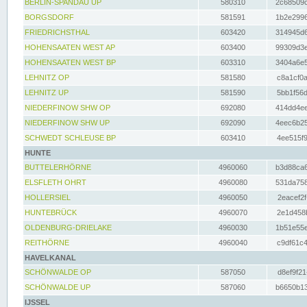
BERLIN-SPANDAU UP
580310
2c68509c
BORGSDORF
581591
1b2e2996
FRIEDRICHSTHAL
603420
314945d6
HOHENSAATEN WEST AP
603400
99309d3e
HOHENSAATEN WEST BP
603310
3404a6e5
LEHNITZ OP
581580
c8a1cf0a
LEHNITZ UP
581590
5bb1f56d
NIEDERFINOW SHW OP
692080
414dd4ee
NIEDERFINOW SHW UP
692090
4eec6b25
SCHWEDT SCHLEUSE BP
603410
4ee515f9
HUNTE
BUTTELERHÖRNE
4960060
b3d88ca6
ELSFLETH OHRT
4960080
531da758
HOLLERSIEL
4960050
2eacef2f
HUNTEBRÜCK
4960070
2e1d458b
OLDENBURG-DRIELAKE
4960030
1b51e55e
REITHÖRNE
4960040
c9df61c4
HAVELKANAL
SCHÖNWALDE OP
587050
d8ef9f21
SCHÖNWALDE UP
587060
b6650b13
IJSSEL