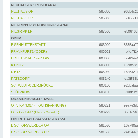
NEUHAUSER SPEISEKANAL
NEUHAUS OP
585850
963bdc26
NEUHAUS UP
585860
bf48cefd
NIEGRIPPER VERBINDUNGSKANAL
NIEGRIPP BP
587500
e506460f
ODER
EISENHÜTTENSTADT
603000
8675aa70
FRANKFURT1 (ODER)
603031
bffdf7f2
HOHENSAATEN-FINOW
603080
f7a639a4
KIENITZ
603050
6298a8f9
KIETZ
603040
16258271
RATZDORF
603140
ca3f535b
SCHWEDT-ODERBRÜCKE
603130
e28babaa
STÜTZKOW
603100
30bff0df
ORANIENBURGER HAVEL
OHV KM 3.014 (HOCHSPANNUNG)
580271
eea7e3dc
OHv km 1.467 (Blaues Wunder)
580272
8b51c505
OBERE HAVEL-WASSERSTRASSE
BISCHOFSWERDER OP
581520
16a780aa
BISCHOFSWERDER UP
581530
74134dc6