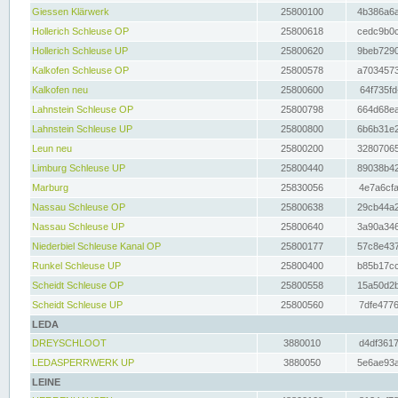
Giessen Klärwerk
25800100
4b386a6a
Hollerich Schleuse OP
25800618
cedc9b0c
Hollerich Schleuse UP
25800620
9beb7290
Kalkofen Schleuse OP
25800578
a7034573
Kalkofen neu
25800600
64f735fd
Lahnstein Schleuse OP
25800798
664d68ea
Lahnstein Schleuse UP
25800800
6b6b31e2
Leun neu
25800200
32807065
Limburg Schleuse UP
25800440
89038b42
Marburg
25830056
4e7a6cfa
Nassau Schleuse OP
25800638
29cb44a2
Nassau Schleuse UP
25800640
3a90a346
Niederbiel Schleuse Kanal OP
25800177
57c8e437
Runkel Schleuse UP
25800400
b85b17cc
Scheidt Schleuse OP
25800558
15a50d2b
Scheidt Schleuse UP
25800560
7dfe4776
LEDA
DREYSCHLOOT
3880010
d4df3617
LEDASPERRWERK UP
3880050
5e6ae93a
LEINE