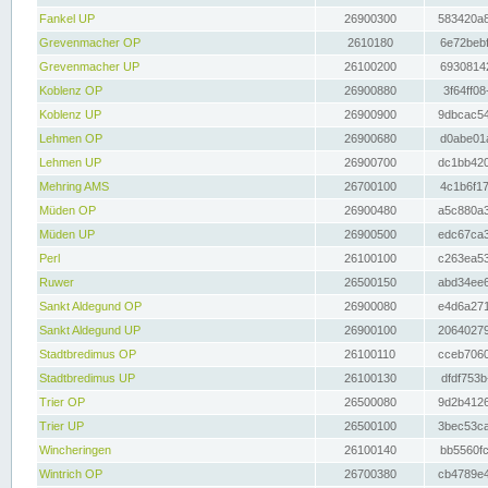
Fankel UP
26900300
583420a8
Grevenmacher OP
2610180
6e72bebf
Grevenmacher UP
26100200
69308142
Koblenz OP
26900880
3f64ff08
Koblenz UP
26900900
9dbcac54
Lehmen OP
26900680
d0abe01a
Lehmen UP
26900700
dc1bb420
Mehring AMS
26700100
4c1b6f17
Müden OP
26900480
a5c880a3
Müden UP
26900500
edc67ca3
Perl
26100100
c263ea53
Ruwer
26500150
abd34ee6
Sankt Aldegund OP
26900080
e4d6a271
Sankt Aldegund UP
26900100
20640279
Stadtbredimus OP
26100110
cceb7060
Stadtbredimus UP
26100130
dfdf753b
Trier OP
26500080
9d2b4126
Trier UP
26500100
3bec53ca
Wincheringen
26100140
bb5560fc
Wintrich OP
26700380
cb4789e4