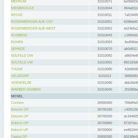
MEHRUM
31010071
be05603a
NIENBRÜGGE
31010044
864a8111
RECKE
31010011
7af19499
RODENBERGER AUE-OST
31010051
6288de60
RODENBERGER AUE-WEST
31010052
eb24b5a3
RUSBEND
31010043
c1f06401
RÜHEN
31010093
4ed5f6da
SEHNDE
31010070
ab0d9117
SÜLFELD OW
31010092
a8604e8f
SÜLFELD UW
31010091
892183d6
THUNE
31010080
42b865fb
VELSDORF
3101012
36f80081
VORSFELDE
31010090
dbb2bb9f
WARBER GRABEN
31010040
2f1080ba
MOSEL
Cochem
26900400
768df4e9
Detzem OP
26700180
c40912fd
Detzem UP
26700200
dc344605
Enkirch OP
26700880
87207dcd
Enkirch UP
26700900
ee861944
Fankel OP
26900280
68198b48