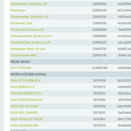
Pleidelsheim Schleuse UP
23800400
6e183f4b
Plochingen
23800100
be7ce40e
Poppenweiler Schleuse UP
23800300
f4854a4c
Rockenau SKA
23800690
4c00a166
Rockenau Schleuse UP
23800680
5ab4f00f
Schwabenheim Schleuse UP
23800800
ec9d3a4d
Untertürkheim Schleuse UP
23800220
a5ca02fb
Wieblingen Wehr UP neu
23800780
66d887a6
Ziegelhausen AMS
23800745
3944c1fd
NEUE MAAS
ROTTERDAM
123456786
a269e3be
NORD-OSTSEE-KANAL
AWK STROHBRÜCK
5970069
0e192297
NOK BREIHOLZ
5970075
4a904d59
NOK BRUNSBÜTTEL
5970091
85fc0dac
NOK DÜKERSWISCH
5970085
3954300d
NOK KIEL AUSSEN
5650068
6dc44585
NOK KIEL BINNEN
5979020
8af24d6a
NOK KÖNIGSFÖRDE
5970067
d0ec2790
NOK RENDSBURG
5970074
8c8afb56