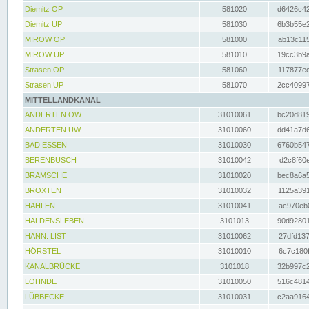
Diemitz OP
581020
d6426c42
Diemitz UP
581030
6b3b55e2
MIROW OP
581000
ab13c115
MIROW UP
581010
19cc3b9a
Strasen OP
581060
117877ec
Strasen UP
581070
2cc40997
MITTELLANDKANAL
ANDERTEN OW
31010061
bc20d819
ANDERTEN UW
31010060
dd41a7d6
BAD ESSEN
31010030
6760b547
BERENBUSCH
31010042
d2c8f60e
BRAMSCHE
31010020
bec8a6a5
BROXTEN
31010032
1125a391
HAHLEN
31010041
ac970eb0
HALDENSLEBEN
3101013
90d92801
HANN. LIST
31010062
27dfd137
HÖRSTEL
31010010
6c7c180f
KANALBRÜCKE
3101018
32b997c2
LOHNDE
31010050
516c4814
LÜBBECKE
31010031
c2aa9164