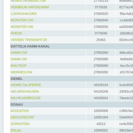
HENRICHENBURG UW
27700133
e6b68bc2
HERBRUM HAFENDAMM
3770030
8177a148
LÜDINGHAUSEN
27800020
f5bc4a51
MÜNSTER OW
27800040
ccd3e8f1
MÜNSTER UW
27800030
ed260406
RHEDE
3770040
16508b11
VERSEN TRENNSPITZE
25463
0024cc40
DATTELN-HAMM-KANAL
HAMM OW
27800060
4dbce62d
HAMM UW
27800080
4ef9dd9c
WALTROP
27800090
facc5c16
WERRIES OW
27800050
d31767ef
DIEMEL
DIEMELTALSPERRE
44100104
5cdc6555
HELMINGHAUSEN
44100206
33092c28
WILHELMSBRÜCKE
44100024
7deedc21
DONAU
ACHLEITEN
10094006
c389c9e2
DEGGENDORF
10081004
53d40547
DÜRNSTEIN
42012
ce4e3050
ERLAU
10096001
99619dc5