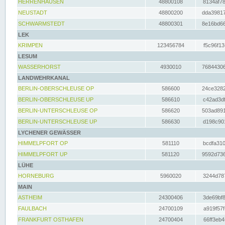
HERRENHAUSEN
48800108
8134af78
NEUSTADT
48800200
dda39817
SCHWARMSTEDT
48800301
8e16bd66
LEK
KRIMPEN
123456784
f5c96f13
LESUM
WASSERHORST
4930010
76844306
LANDWEHRKANAL
BERLIN-OBERSCHLEUSE OP
586600
24ce3282
BERLIN-OBERSCHLEUSE UP
586610
c42ad3df
BERLIN-UNTERSCHLEUSE OP
586620
503ad891
BERLIN-UNTERSCHLEUSE UP
586630
d198c901
LYCHENER GEWÄSSER
HIMMELPFORT OP
581110
bcdfa310
HIMMELPFORT UP
581120
9592d736
LÜHE
HORNEBURG
5960020
3244d787
MAIN
ASTHEIM
24300406
3de69bf8
FAULBACH
24700109
a919f57f
FRANKFURT OSTHAFEN
24700404
66ff3eb4