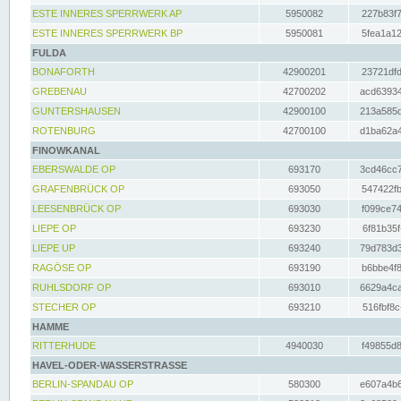
ESTE INNERES SPERRWERK AP
5950082
227b83f7
ESTE INNERES SPERRWERK BP
5950081
5fea1a12
FULDA
BONAFORTH
42900201
23721dfd
GREBENAU
42700202
acd63934
GUNTERSHAUSEN
42900100
213a585d
ROTENBURG
42700100
d1ba62a4
FINOWKANAL
EBERSWALDE OP
693170
3cd46cc7
GRAFENBRÜCK OP
693050
547422fb
LEESENBRÜCK OP
693030
f099ce74
LIEPE OP
693230
6f81b35f
LIEPE UP
693240
79d783d3
RAGÖSE OP
693190
b6bbe4f8
RUHLSDORF OP
693010
6629a4ca
STECHER OP
693210
516fbf8c
HAMME
RITTERHUDE
4940030
f49855d8
HAVEL-ODER-WASSERSTRASSE
BERLIN-SPANDAU OP
580300
e607a4b6