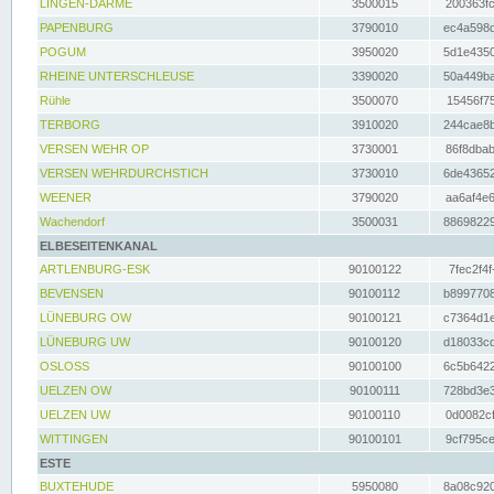
LINGEN-DARME
3500015
200363fc
PAPENBURG
3790010
ec4a598d
POGUM
3950020
5d1e4350
RHEINE UNTERSCHLEUSE
3390020
50a449ba
Rühle
3500070
15456f75
TERBORG
3910020
244cae8b
VERSEN WEHR OP
3730001
86f8dbab
VERSEN WEHRDURCHSTICH
3730010
6de43652
WEENER
3790020
aa6af4e6
Wachendorf
3500031
88698229
ELBESEITENKANAL
ARTLENBURG-ESK
90100122
7fec2f4f
BEVENSEN
90100112
b8997708
LÜNEBURG OW
90100121
c7364d1e
LÜNEBURG UW
90100120
d18033cd
OSLOSS
90100100
6c5b6422
UELZEN OW
90100111
728bd3e3
UELZEN UW
90100110
0d0082cf
WITTINGEN
90100101
9cf795ce
ESTE
BUXTEHUDE
5950080
8a08c920