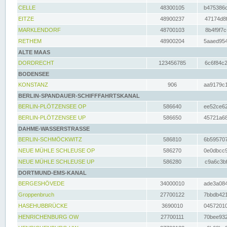
CELLE
48300105
b475386c
EITZE
48900237
47174d8f
MARKLENDORF
48700103
8b4f9f7c
RETHEM
48900204
5aaed954
ALTE MAAS
DORDRECHT
123456785
6c6f84c2
BODENSEE
KONSTANZ
906
aa9179c1
BERLIN-SPANDAUER-SCHIFFFAHRTSKANAL
BERLIN-PLÖTZENSEE OP
586640
ee52ce62
BERLIN-PLÖTZENSEE UP
586650
45721a68
DAHME-WASSERSTRASSE
BERLIN-SCHMÖCKWITZ
586810
6b595707
NEUE MÜHLE SCHLEUSE OP
586270
0e0dbcc9
NEUE MÜHLE SCHLEUSE UP
586280
c9a6c3bf
DORTMUND-EMS-KANAL
BERGESHÖVEDE
34000010
ade3a084
Groppenbruch
27700122
7bbdb421
HASEHUBBRÜCKE
3690010
04572010
HENRICHENBURG OW
27700111
70bee932