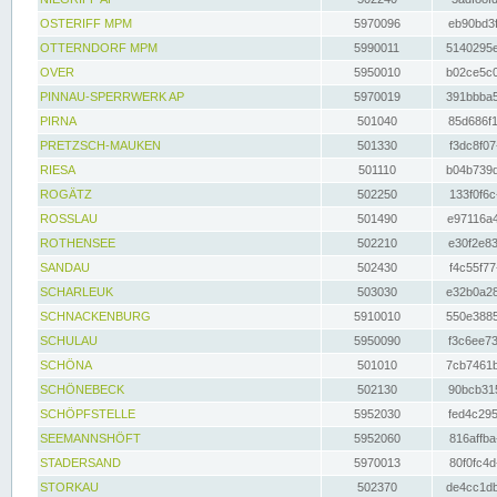
OSTERIFF MPM
5970096
eb90bd3f
OTTERNDORF MPM
5990011
5140295e
OVER
5950010
b02ce5c0
PINNAU-SPERRWERK AP
5970019
391bbba5
PIRNA
501040
85d686f1
PRETZSCH-MAUKEN
501330
f3dc8f07
RIESA
501110
b04b739d
ROGÄTZ
502250
133f0f6c
ROSSLAU
501490
e97116a4
ROTHENSEE
502210
e30f2e83
SANDAU
502430
f4c55f77
SCHARLEUK
503030
e32b0a28
SCHNACKENBURG
5910010
550e3885
SCHULAU
5950090
f3c6ee73
SCHÖNA
501010
7cb7461b
SCHÖNEBECK
502130
90bcb315
SCHÖPFSTELLE
5952030
fed4c295
SEEMANNSHÖFT
5952060
816affba
STADERSAND
5970013
80f0fc4d
STORKAU
502370
de4cc1db