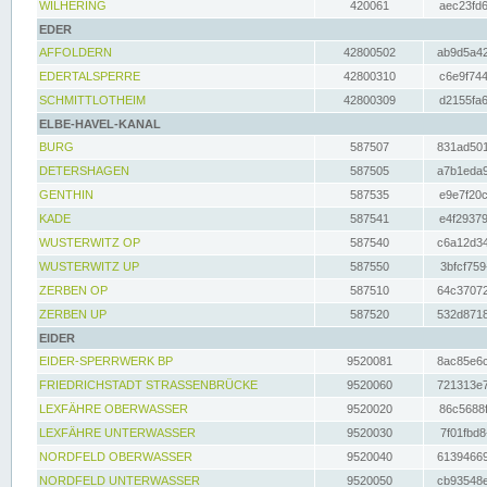
WILHERING
420061
aec23fd6
EDER
AFFOLDERN
42800502
ab9d5a42
EDERTALSPERRE
42800310
c6e9f744
SCHMITTLOTHEIM
42800309
d2155fa6
ELBE-HAVEL-KANAL
BURG
587507
831ad501
DETERSHAGEN
587505
a7b1eda9
GENTHIN
587535
e9e7f20c
KADE
587541
e4f29379
WUSTERWITZ OP
587540
c6a12d34
WUSTERWITZ UP
587550
3bfcf759
ZERBEN OP
587510
64c37072
ZERBEN UP
587520
532d8718
EIDER
EIDER-SPERRWERK BP
9520081
8ac85e6c
FRIEDRICHSTADT STRASSENBRÜCKE
9520060
721313e7
LEXFÄHRE OBERWASSER
9520020
86c5688f
LEXFÄHRE UNTERWASSER
9520030
7f01fbd8
NORDFELD OBERWASSER
9520040
61394669
NORDFELD UNTERWASSER
9520050
cb93548e