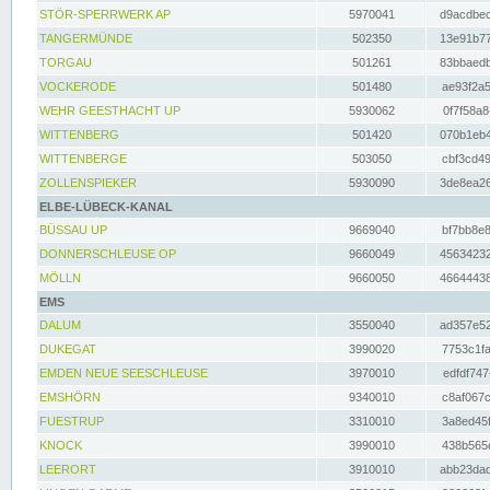
STÖR-SPERRWERK AP
5970041
d9acdbec
TANGERMÜNDE
502350
13e91b77
TORGAU
501261
83bbaedb
VOCKERODE
501480
ae93f2a5
WEHR GEESTHACHT UP
5930062
0f7f58a8
WITTENBERG
501420
070b1eb4
WITTENBERGE
503050
cbf3cd49
ZOLLENSPIEKER
5930090
3de8ea26
ELBE-LÜBECK-KANAL
BÜSSAU UP
9669040
bf7bb8e8
DONNERSCHLEUSE OP
9660049
45634232
MÖLLN
9660050
46644438
EMS
DALUM
3550040
ad357e52
DUKEGAT
3990020
7753c1fa
EMDEN NEUE SEESCHLEUSE
3970010
edfdf747
EMSHÖRN
9340010
c8af067c
FUESTRUP
3310010
3a8ed45f
KNOCK
3990010
438b565e
LEERORT
3910010
abb23dad