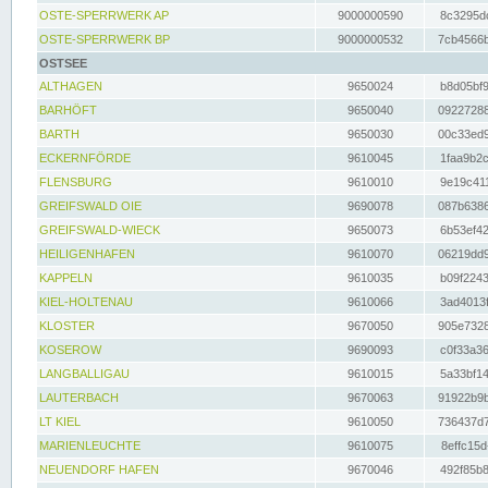
OSTE-SPERRWERK AP
9000000590
8c3295dc
OSTE-SPERRWERK BP
9000000532
7cb4566b
OSTSEE
ALTHAGEN
9650024
b8d05bf9
BARHÖFT
9650040
09227288
BARTH
9650030
00c33ed9
ECKERNFÖRDE
9610045
1faa9b2c
FLENSBURG
9610010
9e19c411
GREIFSWALD OIE
9690078
087b6386
GREIFSWALD-WIECK
9650073
6b53ef42
HEILIGENHAFEN
9610070
06219dd9
KAPPELN
9610035
b09f2243
KIEL-HOLTENAU
9610066
3ad4013f
KLOSTER
9670050
905e7328
KOSEROW
9690093
c0f33a36
LANGBALLIGAU
9610015
5a33bf14
LAUTERBACH
9670063
91922b9b
LT KIEL
9610050
736437d7
MARIENLEUCHTE
9610075
8effc15d
NEUENDORF HAFEN
9670046
492f85b8