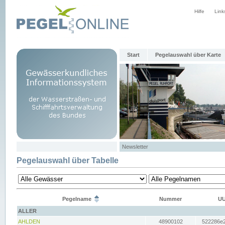
Hilfe
Link
Start
Pegelauswahl über Karte
Newsletter
Pegelauswahl über Tabelle
Pegelname
Nummer
UU
ALLER
AHLDEN
48900102
522286e2