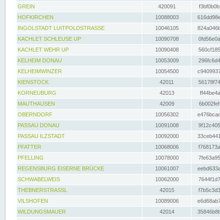
GREIN
420091
f3bf0b0b
HOFKIRCHEN
10088003
616dd98e
INGOLSTADT LUITPOLDSTRASSE
10046105
824a046b
KACHLET SCHLEUSE UP
10090708
0fd56e0a
KACHLET WEHR UP
10090408
560cf185
KELHEIM DONAU
10053009
296fc6d4
KELHEIMWINZER
10054500
c9409937
KIENSTOCK
42011
56178f74
KORNEUBURG
42013
ff44be4a
MAUTHAUSEN
42009
6b002fef
OBERNDORF
10056302
e476bcad
PASSAU DONAU
10091008
9f12c405
PASSAU ILZSTADT
10092000
33ceb441
PFATTER
10068006
f768173a
PFELLING
10078000
7fe63a95
REGENSBURG EISERNE BRÜCKE
10061007
eebd633a
SCHWABELWEIS
10062000
7644f1d7
THEBNERSTRASSL
42015
f7b5c3d3
VILSHOFEN
10089006
e6d68ab7
WILDUNGSMAUER
42014
35846b8b