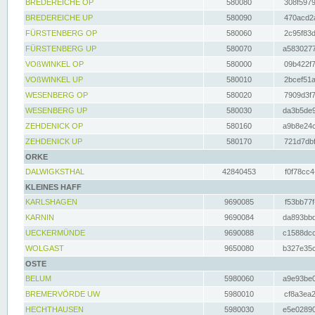
BREDEREICHE OP
580080
308f5979
BREDEREICHE UP
580090
470acd2a
FÜRSTENBERG OP
580060
2c95f83d
FÜRSTENBERG UP
580070
a5830277
VOßWINKEL OP
580000
09b422f7
VOßWINKEL UP
580010
2bcef51a
WESENBERG OP
580020
7909d3f7
WESENBERG UP
580030
da3b5de9
ZEHDENICK OP
580160
a9b8e24c
ZEHDENICK UP
580170
721d7dbf
ORKE
DALWIGKSTHAL
42840453
f0f78cc4
KLEINES HAFF
KARLSHAGEN
9690085
f53bb77f
KARNIN
9690084
da893bbd
UECKERMÜNDE
9690088
c1588dcc
WOLGAST
9650080
b327e35c
OSTE
BELUM
5980060
a9e93be0
BREMERVÖRDE UW
5980010
cf8a3ea2
HECHTHAUSEN
5980030
e5e02890