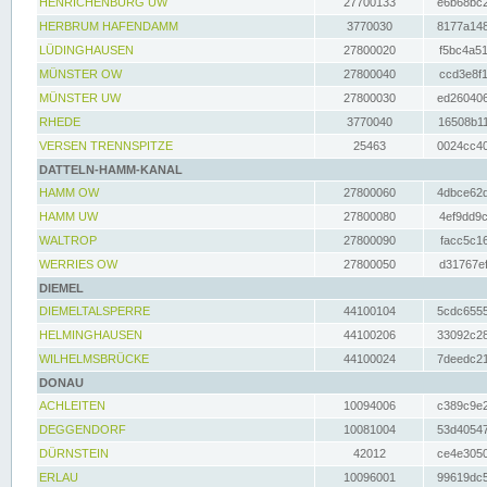
HENRICHENBURG UW
27700133
e6b68bc2
HERBRUM HAFENDAMM
3770030
8177a148
LÜDINGHAUSEN
27800020
f5bc4a51
MÜNSTER OW
27800040
ccd3e8f1
MÜNSTER UW
27800030
ed260406
RHEDE
3770040
16508b11
VERSEN TRENNSPITZE
25463
0024cc40
DATTELN-HAMM-KANAL
HAMM OW
27800060
4dbce62d
HAMM UW
27800080
4ef9dd9c
WALTROP
27800090
facc5c16
WERRIES OW
27800050
d31767ef
DIEMEL
DIEMELTALSPERRE
44100104
5cdc6555
HELMINGHAUSEN
44100206
33092c28
WILHELMSBRÜCKE
44100024
7deedc21
DONAU
ACHLEITEN
10094006
c389c9e2
DEGGENDORF
10081004
53d40547
DÜRNSTEIN
42012
ce4e3050
ERLAU
10096001
99619dc5