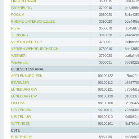
LINGEN-DARME
3500015
200363fc
PAPENBURG
3790010
ec4a598d
POGUM
3950020
5d1e4350
RHEINE UNTERSCHLEUSE
3390020
50a449ba
Rühle
3500070
15456f75
TERBORG
3910020
244cae8b
VERSEN WEHR OP
3730001
86f8dbab
VERSEN WEHRDURCHSTICH
3730010
6de43652
WEENER
3790020
aa6af4e6
Wachendorf
3500031
88698229
ELBESEITENKANAL
ARTLENBURG-ESK
90100122
7fec2f4f
BEVENSEN
90100112
b8997708
LÜNEBURG OW
90100121
c7364d1e
LÜNEBURG UW
90100120
d18033cd
OSLOSS
90100100
6c5b6422
UELZEN OW
90100111
728bd3e3
UELZEN UW
90100110
0d0082cf
WITTINGEN
90100101
9cf795ce
ESTE
BUXTEHUDE
5950080
8a08c920