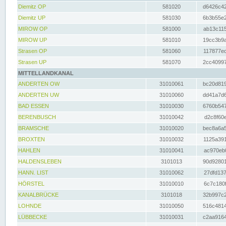
Diemitz OP
581020
d6426c42
Diemitz UP
581030
6b3b55e2
MIROW OP
581000
ab13c115
MIROW UP
581010
19cc3b9a
Strasen OP
581060
117877ec
Strasen UP
581070
2cc40997
MITTELLANDKANAL
ANDERTEN OW
31010061
bc20d819
ANDERTEN UW
31010060
dd41a7d6
BAD ESSEN
31010030
6760b547
BERENBUSCH
31010042
d2c8f60e
BRAMSCHE
31010020
bec8a6a5
BROXTEN
31010032
1125a391
HAHLEN
31010041
ac970eb0
HALDENSLEBEN
3101013
90d92801
HANN. LIST
31010062
27dfd137
HÖRSTEL
31010010
6c7c180f
KANALBRÜCKE
3101018
32b997c2
LOHNDE
31010050
516c4814
LÜBBECKE
31010031
c2aa9164