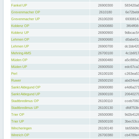
Fankel UP
26900300
583420a8
Grevenmacher OP
2610180
6e72bebf
Grevenmacher UP
26100200
69308142
Koblenz OP
26900880
3f64ff08
Koblenz UP
26900900
9dbcac54
Lehmen OP
26900680
d0abe01a
Lehmen UP
26900700
dc1bb420
Mehring AMS
26700100
4c1b6f17
Müden OP
26900480
a5c880a3
Müden UP
26900500
edc67ca3
Perl
26100100
c263ea53
Ruwer
26500150
abd34ee6
Sankt Aldegund OP
26900080
e4d6a271
Sankt Aldegund UP
26900100
20640279
Stadtbredimus OP
26100110
cceb7060
Stadtbredimus UP
26100130
dfdf753b
Trier OP
26500080
9d2b4126
Trier UP
26500100
3bec53ca
Wincheringen
26100140
bb5560fc
Wintrich OP
26700380
cb4789e4