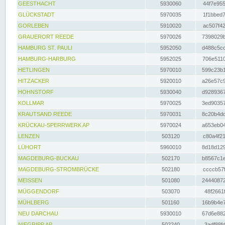
GEESTHACHT
5930060
44f7e955
GLÜCKSTADT
5970035
1f1bbed7
GORLEBEN
5910020
ac507f42
GRAUERORT REEDE
5970026
7398029b
HAMBURG ST. PAULI
5952050
d488c5cc
HAMBURG-HARBURG
5952025
706e5110
HETLINGEN
5970010
599c23b1
HITZACKER
5920010
a26e57c9
HOHNSTORF
5930040
d9289367
KOLLMAR
5970025
3ed90357
KRAUTSAND REEDE
5970031
8c20b4dc
KRÜCKAU-SPERRWERK AP
5970024
a653eb04
LENZEN
503120
c80a4f21
LÜHORT
5960010
8d18d129
MAGDEBURG-BUCKAU
502170
b8567c1e
MAGDEBURG-STROMBRÜCKE
502180
ccccb57f
MEISSEN
501080
24440872
MÜGGENDORF
503070
48f2661f
MÜHLBERG
501160
16b9b4e7
NEU DARCHAU
5930010
67d6e882
NIEGRIPP AP
502240
3adf88fd