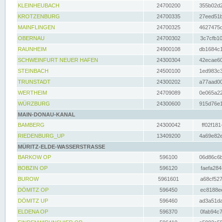
KLEINHEUBACH
24700200
355b02d2
KROTZENBURG
24700335
27eed51b
MAINFLINGEN
24700325
4627475d
OBERNAU
24700302
3c7cfb10
RAUNHEIM
24900108
db1684c1
SCHWEINFURT NEUER HAFEN
24300304
42ecae60
STEINBACH
24500100
1ed983c3
TRUNSTADT
24300202
a77aad00
WERTHEIM
24709089
0e065a22
WÜRZBURG
24300600
915d76e1
MAIN-DONAU-KANAL
BAMBERG
24300042
ff02f181
RIEDENBURG_UP
13409200
4a69e82e
MÜRITZ-ELDE-WASSERSTRASSE
BARKOW OP
596100
06d86c6b
BOBZIN OP
596120
faefa284
BUROW
5961601
a68cf527
DÖMITZ OP
596450
ec8188ee
DÖMITZ UP
596460
ad3a51da
ELDENA OP
596370
0fab94c7