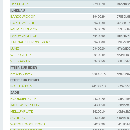
IJSSELKOP
2790070
bbaefa8e
ILMENAU
BARDOWICK OP
5940029
07830b68
BARDOWICK UP
5940030
a238b70f
FAHRENHOLZ OP
5940070
c33c3667
FAHRENHOLZ UP
5940060
bb62b28f
ILMENAU SPERRWERK AP
5940080
6b05e8dc
LÜNE
5940020
d7a8df36
WITTORF OP
5940049
eb3d4195
WITTORF UP
5940050
308c39b6
ITTER ZUR EDER
HERZHAUSEN
42800218
855205e7
ITTER ZUR DIEMEL
KOTTHAUSEN
44100013
36243256
JADE
HOOKSIELPLATE
9430020
fac30fe9
JADE-WESER-PORT
9430050
33bdec83
MELLUMPLATE
9420010
c8b9a2b6
SCHILLIG
9430030
b1cda5a0
WANGEROOGE NORD
9420030
c41d42b1