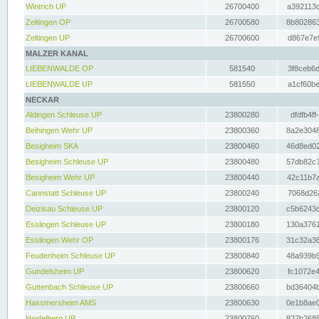
Wintrich UP
26700400
a392113c
Zeltingen OP
26700580
8b802863
Zeltingen UP
26700600
d867e7e9
MALZER KANAL
LIEBENWALDE OP
581540
3f8ceb6d
LIEBENWALDE UP
581550
a1cf60be
NECKAR
Aldingen Schleuse UP
23800280
dfdfb4ff
Beihingen Wehr UP
23800360
8a2e3048
Besigheim SKA
23800460
46d8ed02
Besigheim Schleuse UP
23800480
57db82c7
Besigheim Wehr UP
23800440
42c11b7a
Cannstatt Schleuse UP
23800240
7068d262
Deizisau Schleuse UP
23800120
c5b6243d
Esslingen Schleuse UP
23800180
130a3761
Esslingen Wehr OP
23800176
31c32a38
Feudenheim Schleuse UP
23800840
48a939b9
Gundelsheim UP
23800620
fc1072e4
Guttenbach Schleuse UP
23800660
bd36404b
Hassmersheim AMS
23800630
0e1b8ae0
Heidelberg UP
23800760
827b2685