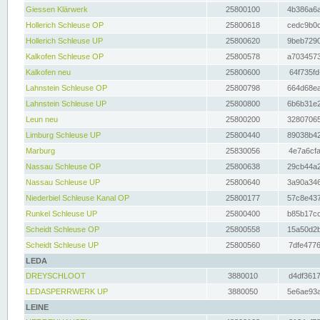
Giessen Klärwerk
25800100
4b386a6a
Hollerich Schleuse OP
25800618
cedc9b0c
Hollerich Schleuse UP
25800620
9beb7290
Kalkofen Schleuse OP
25800578
a7034573
Kalkofen neu
25800600
64f735fd
Lahnstein Schleuse OP
25800798
664d68ea
Lahnstein Schleuse UP
25800800
6b6b31e2
Leun neu
25800200
32807065
Limburg Schleuse UP
25800440
89038b42
Marburg
25830056
4e7a6cfa
Nassau Schleuse OP
25800638
29cb44a2
Nassau Schleuse UP
25800640
3a90a346
Niederbiel Schleuse Kanal OP
25800177
57c8e437
Runkel Schleuse UP
25800400
b85b17cc
Scheidt Schleuse OP
25800558
15a50d2b
Scheidt Schleuse UP
25800560
7dfe4776
LEDA
DREYSCHLOOT
3880010
d4df3617
LEDASPERRWERK UP
3880050
5e6ae93a
LEINE