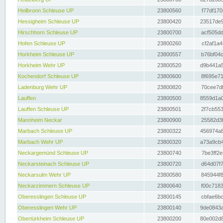
Heilbronn Schleuse UP
23800560
f77df170
Hessigheim Schleuse UP
23800420
23517de9
Hirschhorn Schleuse UP
23800700
acf505dd
Hofen Schleuse UP
23800260
cf2af1a4
Horkheim Schleuse UP
23800557
b76bf04c
Horkheim Wehr UP
23800520
d9b441a5
Kochendorf Schleuse UP
23800600
8f695e71
Ladenburg Wehr UP
23800820
70cee7df
Lauffen
23800500
8559d1a0
Lauffen Schleuse UP
23800501
2f7cb553
Mannheim Neckar
23800900
25582d3f
Marbach Schleuse UP
23800322
456974a8
Marbach Wehr UP
23800320
a73a9cb4
Neckargemünd Schleuse UP
23800740
7be3ff2e
Neckarsteinach Schleuse UP
23800720
d64d07f7
Neckarsulm Wehr UP
23800580
845944f8
Neckarzimmern Schleuse UP
23800640
f00c7183
Oberesslingen Schleuse UP
23800145
cbfae6bc
Oberesslingen Wehr UP
23800140
9de0843a
Obertürkheim Schleuse UP
23800200
80e002d8