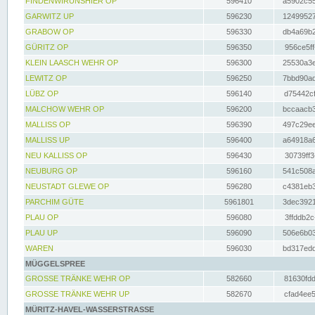
FINDENWIRUNSHIER OP
596410
a5902c55
GARWITZ UP
596230
12499527
GRABOW OP
596330
db4a69b2
GÜRITZ OP
596350
956ce5ff
KLEIN LAASCH WEHR OP
596300
25530a3e
LEWITZ OP
596250
7bbd90ad
LÜBZ OP
596140
d75442cf
MALCHOW WEHR OP
596200
bccaacb3
MALLISS OP
596390
497c29ee
MALLISS UP
596400
a64918a6
NEU KALLISS OP
596430
30739ff3
NEUBURG OP
596160
541c508a
NEUSTADT GLEWE OP
596280
c4381eb3
PARCHIM GÜTE
5961801
3dec3921
PLAU OP
596080
3ffddb2c
PLAU UP
596090
506e6b03
WAREN
596030
bd317edd
MÜGGELSPREE
GROSSE TRÄNKE WEHR OP
582660
81630fdd
GROSSE TRÄNKE WEHR UP
582670
cfad4ee5
MÜRITZ-HAVEL-WASSERSTRASSE