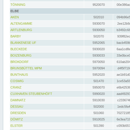
TÖNNING
9520070
00e386ac
ELBE
AKEN
502010
094b96e5
ALTENGAMME
5930070
2ee12b9a
ARTLENBURG
5930050
b3492c68
BARBY
502070
939f82ec
BLANKENESE UF
5952065
bacb459b
BLECKEDE
5930020
6aa1cd8e
BOIZENBURG
5930033
33e0bce0
BROKDORF
5970050
610ab204
BRUNSBÜTTEL MPM
5970094
d4f5f719
BUNTHAUS
5952020
ae1b91d0
COSWIG
501470
1ce53a59
CRANZ
5950070
e6b42536
CUXHAVEN STEUBENHÖFT
5990020
aad49293
DAMNATZ
5910030
c233674f
DESSAU
502000
1edc5fa4
DRESDEN
501060
70272185
DÖMITZ
5910025
6e3ea719
ELSTER
501390
c093b557