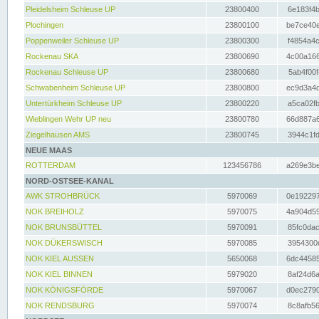
Pleidelsheim Schleuse UP
23800400
6e183f4b
Plochingen
23800100
be7ce40e
Poppenweiler Schleuse UP
23800300
f4854a4c
Rockenau SKA
23800690
4c00a166
Rockenau Schleuse UP
23800680
5ab4f00f
Schwabenheim Schleuse UP
23800800
ec9d3a4d
Untertürkheim Schleuse UP
23800220
a5ca02fb
Wieblingen Wehr UP neu
23800780
66d887a6
Ziegelhausen AMS
23800745
3944c1fd
NEUE MAAS
ROTTERDAM
123456786
a269e3be
NORD-OSTSEE-KANAL
AWK STROHBRÜCK
5970069
0e192297
NOK BREIHOLZ
5970075
4a904d59
NOK BRUNSBÜTTEL
5970091
85fc0dac
NOK DÜKERSWISCH
5970085
3954300d
NOK KIEL AUSSEN
5650068
6dc44585
NOK KIEL BINNEN
5979020
8af24d6a
NOK KÖNIGSFÖRDE
5970067
d0ec2790
NOK RENDSBURG
5970074
8c8afb56