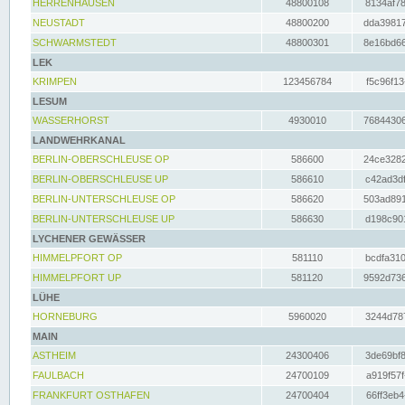
HERRENHAUSEN
48800108
8134af78
NEUSTADT
48800200
dda39817
SCHWARMSTEDT
48800301
8e16bd66
LEK
KRIMPEN
123456784
f5c96f13
LESUM
WASSERHORST
4930010
76844306
LANDWEHRKANAL
BERLIN-OBERSCHLEUSE OP
586600
24ce3282
BERLIN-OBERSCHLEUSE UP
586610
c42ad3df
BERLIN-UNTERSCHLEUSE OP
586620
503ad891
BERLIN-UNTERSCHLEUSE UP
586630
d198c901
LYCHENER GEWÄSSER
HIMMELPFORT OP
581110
bcdfa310
HIMMELPFORT UP
581120
9592d736
LÜHE
HORNEBURG
5960020
3244d787
MAIN
ASTHEIM
24300406
3de69bf8
FAULBACH
24700109
a919f57f
FRANKFURT OSTHAFEN
24700404
66ff3eb4