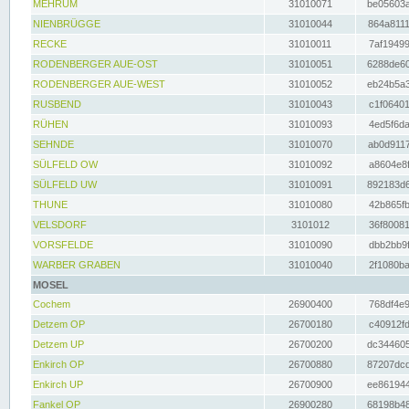
MEHRUM
31010071
be05603a
NIENBRÜGGE
31010044
864a8111
RECKE
31010011
7af19499
RODENBERGER AUE-OST
31010051
6288de60
RODENBERGER AUE-WEST
31010052
eb24b5a3
RUSBEND
31010043
c1f06401
RÜHEN
31010093
4ed5f6da
SEHNDE
31010070
ab0d9117
SÜLFELD OW
31010092
a8604e8f
SÜLFELD UW
31010091
892183d6
THUNE
31010080
42b865fb
VELSDORF
3101012
36f80081
VORSFELDE
31010090
dbb2bb9f
WARBER GRABEN
31010040
2f1080ba
MOSEL
Cochem
26900400
768df4e9
Detzem OP
26700180
c40912fd
Detzem UP
26700200
dc344605
Enkirch OP
26700880
87207dcd
Enkirch UP
26700900
ee861944
Fankel OP
26900280
68198b48