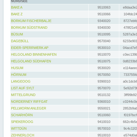
NORDSEE
BAKE A
9510063
e8daa3e2
BAKE Z
9510066
104fdc24
BORKUM FISCHERBALJE
9340020
8727ebfd
BORKUM SÜDSTRAND
9340030
478f21e9
BÜSUM
9510095
5287a3e1
DAGEBÜLL
9570040
6233e901
EIDER-SPERRWERK AP
9530010
04acd7e5
HELGOLAND BINNENHAFEN
9510070
c0ec139b
HELGOLAND SÜDHAFEN
9510075
0d8233b8
HUSUM
9530020
e114aeec
HÖRNUM
9570050
733755fd
LANGEOOG
9390010
a0c1dcb6
LIST AUF SYLT
9570070
5e92d73f
MITTELGRUND
9510132
3ff99b92
NORDERNEY RIFFGAT
9360010
c0244c0e
PELLWORM ANLEGER
9550021
2852b9ab
SCHARHÖRN
9510060
f0197bcf
SPIEKEROOG
9410010
662c4b5e
WITTDÜN
9570010
9c4c11f2
ZEHNERLOCH
9510010
e574d0af