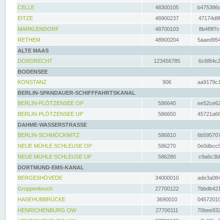
CELLE
48300105
b475386c
EITZE
48900237
47174d8f
MARKLENDORF
48700103
8b4f9f7c
RETHEM
48900204
5aaed954
ALTE MAAS
DORDRECHT
123456785
6c6f84c2
BODENSEE
KONSTANZ
906
aa9179c1
BERLIN-SPANDAUER-SCHIFFFAHRTSKANAL
BERLIN-PLÖTZENSEE OP
586640
ee52ce62
BERLIN-PLÖTZENSEE UP
586650
45721a68
DAHME-WASSERSTRASSE
BERLIN-SCHMÖCKWITZ
586810
6b595707
NEUE MÜHLE SCHLEUSE OP
586270
0e0dbcc9
NEUE MÜHLE SCHLEUSE UP
586280
c9a6c3bf
DORTMUND-EMS-KANAL
BERGESHÖVEDE
34000010
ade3a084
Groppenbruch
27700122
7bbdb421
HASEHUBBRÜCKE
3690010
04572010
HENRICHENBURG OW
27700111
70bee932