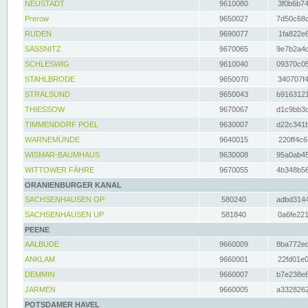
NEUSTADT
9610080
3f0b6b74
Prerow
9650027
7d50c68c
RUDEN
9690077
1fa822e6
SASSNITZ
9670065
9e7b2a4d
SCHLESWIG
9610040
09370c05
STAHLBRODE
9650070
340707f4
STRALSUND
9650043
b9163121
THIESSOW
9670067
d1c9bb3c
TIMMENDORF POEL
9630007
d22c341b
WARNEMÜNDE
9640015
220ff4c6
WISMAR-BAUMHAUS
9630008
95a0ab45
WITTOWER FÄHRE
9670055
4b348b56
ORANIENBURGER KANAL
SACHSENHAUSEN OP
580240
adbd3144
SACHSENHAUSEN UP
581840
0a6fe221
PEENE
AALBUDE
9660009
8ba772ed
ANKLAM
9660001
22fd01e0
DEMMIN
9660007
b7e238e8
JARMEN
9660005
a3328262
POTSDAMER HAVEL