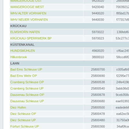
WANGEROOGE OST
9420020
26656fda
WANGEROOGE WEST
9420040
70039212
WHV ALTER VORHAFEN
9440020
f85bd17b
WHV NEUER VORHAFEN
9440030
f77317d9
KRÜCKAU
ELMSHORN HAFEN
5970022
136febf6
KRÜCKAU-SPERRWERK BP
5970023
53c277c3
KÜSTENKANAL
HUNDSMÜHLEN
4960020
cf6ac249
Hilkenbrook
3800010
58ccd6f0
LAHN
Bad Ems Schleuse UP
25800700
c005afb9
Bad Ems Wehr OP
25800690
f2295e77
Cramberg Schleuse OP
25800538
24fe419b
Cramberg Schleuse UP
25800540
3abb36d1
Dausenau Schleuse OP
25800678
9ceb358c
Dausenau Schleuse UP
25800680
eae91991
Diez Hafen
25800500
eadedeb6
Diez Schleuse OP
25800478
ea62ec5f
Diez Schleuse UP
25800480
31750a0f
Fürfurt Schleuse UP
25800300
34af0fca