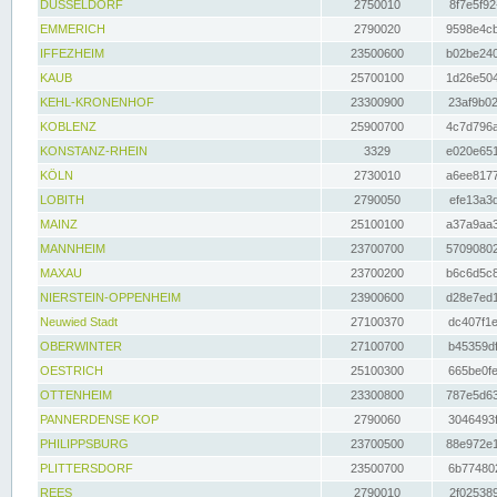
DÜSSELDORF
2750010
8f7e5f92
EMMERICH
2790020
9598e4cb
IFFEZHEIM
23500600
b02be240
KAUB
25700100
1d26e504
KEHL-KRONENHOF
23300900
23af9b02
KOBLENZ
25900700
4c7d796a
KONSTANZ-RHEIN
3329
e020e651
KÖLN
2730010
a6ee8177
LOBITH
2790050
efe13a3d
MAINZ
25100100
a37a9aa3
MANNHEIM
23700700
57090802
MAXAU
23700200
b6c6d5c8
NIERSTEIN-OPPENHEIM
23900600
d28e7ed1
Neuwied Stadt
27100370
dc407f1e
OBERWINTER
27100700
b45359df
OESTRICH
25100300
665be0fe
OTTENHEIM
23300800
787e5d63
PANNERDENSE KOP
2790060
3046493f
PHILIPPSBURG
23700500
88e972e1
PLITTERSDORF
23500700
6b774802
REES
2790010
2f025389