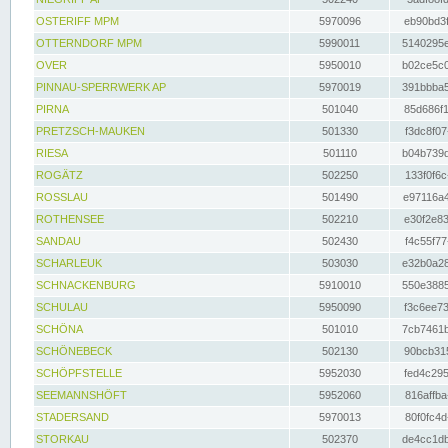
OSTERIFF MPM
5970096
eb90bd3f
OTTERNDORF MPM
5990011
5140295e
OVER
5950010
b02ce5c0
PINNAU-SPERRWERK AP
5970019
391bbba5
PIRNA
501040
85d686f1
PRETZSCH-MAUKEN
501330
f3dc8f07
RIESA
501110
b04b739d
ROGÄTZ
502250
133f0f6c
ROSSLAU
501490
e97116a4
ROTHENSEE
502210
e30f2e83
SANDAU
502430
f4c55f77
SCHARLEUK
503030
e32b0a28
SCHNACKENBURG
5910010
550e3885
SCHULAU
5950090
f3c6ee73
SCHÖNA
501010
7cb7461b
SCHÖNEBECK
502130
90bcb315
SCHÖPFSTELLE
5952030
fed4c295
SEEMANNSHÖFT
5952060
816affba
STADERSAND
5970013
80f0fc4d
STORKAU
502370
de4cc1db