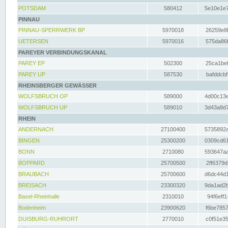
POTSDAM
580412
5e10e1e7
PINNAU
PINNAU-SPERRWERK BP
5970018
26259e8f
UETERSEN
5970016
575da86f
PAREYER VERBINDUNGSKANAL
PAREY EP
502300
25ca1bef
PAREY UP
587530
bafddcbf
RHEINSBERGER GEWÄSSER
WOLFSBRUCH OP
589000
4d00c13e
WOLFSBRUCH UP
589010
3d43a8d7
RHEIN
ANDERNACH
27100400
5735892a
BINGEN
25300200
0309cd61
BONN
2710080
593647aa
BOPPARD
25700500
2ff6379d
BRAUBACH
25700600
d6dc44d1
BREISACH
23300320
9da1ad2b
Basel-Rheinhalle
2310010
94f6eff1
Bodenheim
23900620
f6be7857
DUISBURG-RUHRORT
2770010
c0f51e35