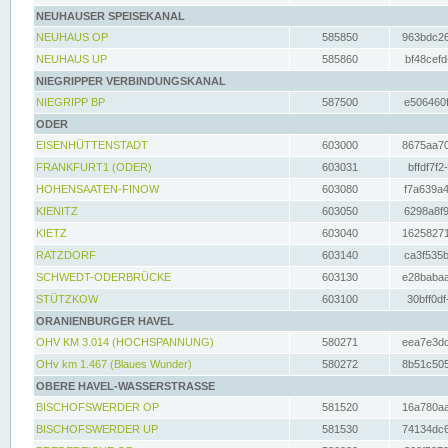
NEUHAUSER SPEISEKANAL
NEUHAUS OP
585850
963bdc26
NEUHAUS UP
585860
bf48cefd
NIEGRIPPER VERBINDUNGSKANAL
NIEGRIPP BP
587500
e506460f
ODER
EISENHÜTTENSTADT
603000
8675aa70
FRANKFURT1 (ODER)
603031
bffdf7f2
HOHENSAATEN-FINOW
603080
f7a639a4
KIENITZ
603050
6298a8f9
KIETZ
603040
16258271
RATZDORF
603140
ca3f535b
SCHWEDT-ODERBRÜCKE
603130
e28babaa
STÜTZKOW
603100
30bff0df
ORANIENBURGER HAVEL
OHV KM 3.014 (HOCHSPANNUNG)
580271
eea7e3dc
OHv km 1.467 (Blaues Wunder)
580272
8b51c505
OBERE HAVEL-WASSERSTRASSE
BISCHOFSWERDER OP
581520
16a780aa
BISCHOFSWERDER UP
581530
74134dc6