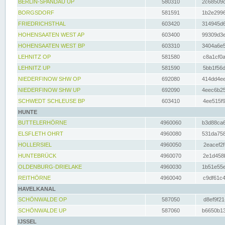
BERLIN-SPANDAU UP
580310
2c68509c
BORGSDORF
581591
1b2e2996
FRIEDRICHSTHAL
603420
314945d6
HOHENSAATEN WEST AP
603400
99309d3e
HOHENSAATEN WEST BP
603310
3404a6e5
LEHNITZ OP
581580
c8a1cf0a
LEHNITZ UP
581590
5bb1f56d
NIEDERFINOW SHW OP
692080
414dd4ee
NIEDERFINOW SHW UP
692090
4eec6b25
SCHWEDT SCHLEUSE BP
603410
4ee515f9
HUNTE
BUTTELERHÖRNE
4960060
b3d88ca6
ELSFLETH OHRT
4960080
531da758
HOLLERSIEL
4960050
2eacef2f
HUNTEBRÜCK
4960070
2e1d458b
OLDENBURG-DRIELAKE
4960030
1b51e55e
REITHÖRNE
4960040
c9df61c4
HAVELKANAL
SCHÖNWALDE OP
587050
d8ef9f21
SCHÖNWALDE UP
587060
b6650b13
IJSSEL