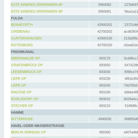
ESTE INNERES SPERRWERK AP
5950082
227b83f7
ESTE INNERES SPERRWERK BP
5950081
5fea1a12
FULDA
BONAFORTH
42900201
23721dfd
GREBENAU
42700202
acd63934
GUNTERSHAUSEN
42900100
213a585d
ROTENBURG
42700100
d1ba62a4
FINOWKANAL
EBERSWALDE OP
693170
3cd46cc7
GRAFENBRÜCK OP
693050
547422fb
LEESENBRÜCK OP
693030
f099ce74
LIEPE OP
693230
6f81b35f
LIEPE UP
693240
79d783d3
RAGÖSE OP
693190
b6bbe4f8
RUHLSDORF OP
693010
6629a4ca
STECHER OP
693210
516fbf8c
HAMME
RITTERHUDE
4940030
f49855d8
HAVEL-ODER-WASSERSTRASSE
BERLIN-SPANDAU OP
580300
e607a4b6