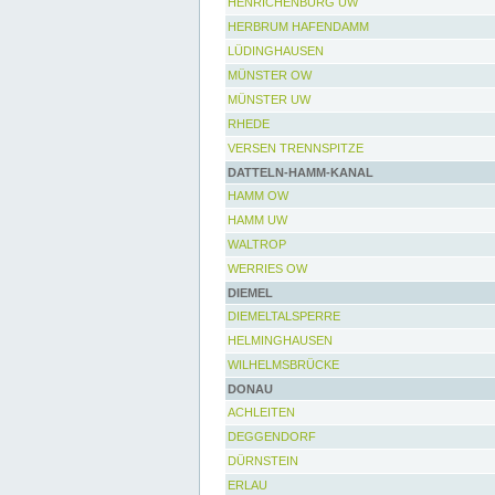
HENRICHENBURG UW
HERBRUM HAFENDAMM
LÜDINGHAUSEN
MÜNSTER OW
MÜNSTER UW
RHEDE
VERSEN TRENNSPITZE
DATTELN-HAMM-KANAL
HAMM OW
HAMM UW
WALTROP
WERRIES OW
DIEMEL
DIEMELTALSPERRE
HELMINGHAUSEN
WILHELMSBRÜCKE
DONAU
ACHLEITEN
DEGGENDORF
DÜRNSTEIN
ERLAU