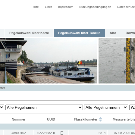
Hilfe
Links
Impressum
Nutzungsbedingungen
Datenschutz
Pegelauswahl über Karte
Pegelauswahl über Tabelle
Abo
Down
tter
Nummer
UUID
Flusskilometer
Messwerte bi
48900102
522286e2-b...
58.71
07.08.2026 06