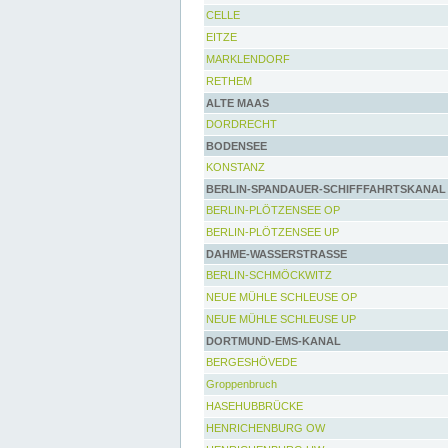
CELLE
EITZE
MARKLENDORF
RETHEM
ALTE MAAS
DORDRECHT
BODENSEE
KONSTANZ
BERLIN-SPANDAUER-SCHIFFFAHRTSKANAL
BERLIN-PLÖTZENSEE OP
BERLIN-PLÖTZENSEE UP
DAHME-WASSERSTRASSE
BERLIN-SCHMÖCKWITZ
NEUE MÜHLE SCHLEUSE OP
NEUE MÜHLE SCHLEUSE UP
DORTMUND-EMS-KANAL
BERGESHÖVEDE
Groppenbruch
HASEHUBBRÜCKE
HENRICHENBURG OW