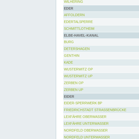
WILHERING
EDER
AFFOLDERN
EDERTALSPERRE
SCHMITTLOTHEIM
ELBE-HAVEL-KANAL
BURG
DETERSHAGEN
GENTHIN
KADE
WUSTERWITZ OP
WUSTERWITZ UP
ZERBEN OP
ZERBEN UP
EIDER
EIDER-SPERRWERK BP
FRIEDRICHSTADT STRASSENBRÜCKE
LEXFÄHRE OBERWASSER
LEXFÄHRE UNTERWASSER
NORDFELD OBERWASSER
NORDFELD UNTERWASSER