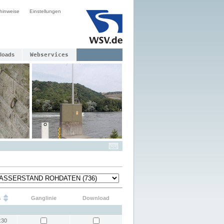
hinweise
Einstellungen
loads
Webservices
s
Ganglinie
Download
:30