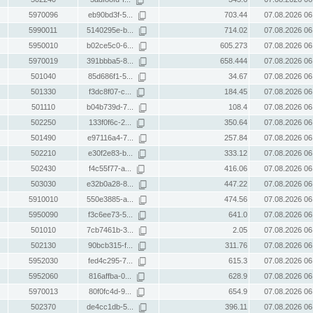
5970096
eb90bd3f-5...
703.44
07.08.2026 06
5990011
5140295e-b...
714.02
07.08.2026 06
5950010
b02ce5c0-6...
605.273
07.08.2026 06
5970019
391bbba5-8...
658.444
07.08.2026 06
501040
85d686f1-5...
34.67
07.08.2026 06
501330
f3dc8f07-c...
184.45
07.08.2026 06
501110
b04b739d-7...
108.4
07.08.2026 06
502250
133f0f6c-2...
350.64
07.08.2026 06
501490
e97116a4-7...
257.84
07.08.2026 06
502210
e30f2e83-b...
333.12
07.08.2026 06
502430
f4c55f77-a...
416.06
07.08.2026 06
503030
e32b0a28-8...
447.22
07.08.2026 06
5910010
550e3885-a...
474.56
07.08.2026 06
5950090
f3c6ee73-5...
641.0
07.08.2026 06
501010
7cb7461b-3...
2.05
07.08.2026 06
502130
90bcb315-f...
311.76
07.08.2026 06
5952030
fed4c295-7...
615.3
07.08.2026 06
5952060
816affba-0...
628.9
07.08.2026 06
5970013
80f0fc4d-9...
654.9
07.08.2026 06
502370
de4cc1db-5...
396.11
07.08.2026 06