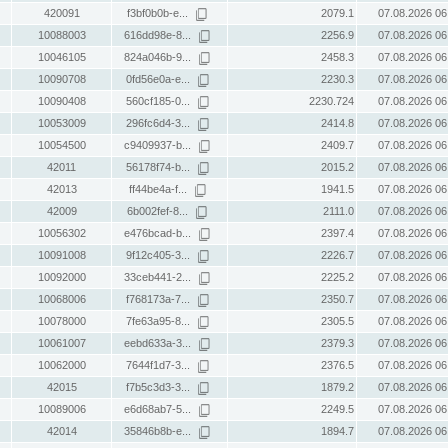
420091
f3bf0b0b-e...
2079.1
07.08.2026 06
10088003
616dd98e-8...
2256.9
07.08.2026 06
10046105
824a046b-9...
2458.3
07.08.2026 06
10090708
0fd56e0a-e...
2230.3
07.08.2026 06
10090408
560cf185-0...
2230.724
07.08.2026 06
10053009
296fc6d4-3...
2414.8
07.08.2026 06
10054500
c9409937-b...
2409.7
07.08.2026 06
42011
56178f74-b...
2015.2
07.08.2026 06
42013
ff44be4a-f...
1941.5
07.08.2026 06
42009
6b002fef-8...
2111.0
07.08.2026 06
10056302
e476bcad-b...
2397.4
07.08.2026 06
10091008
9f12c405-3...
2226.7
07.08.2026 06
10092000
33ceb441-2...
2225.2
07.08.2026 06
10068006
f768173a-7...
2350.7
07.08.2026 06
10078000
7fe63a95-8...
2305.5
07.08.2026 06
10061007
eebd633a-3...
2379.3
07.08.2026 06
10062000
7644f1d7-3...
2376.5
07.08.2026 06
42015
f7b5c3d3-3...
1879.2
07.08.2026 06
10089006
e6d68ab7-5...
2249.5
07.08.2026 06
42014
35846b8b-e...
1894.7
07.08.2026 06