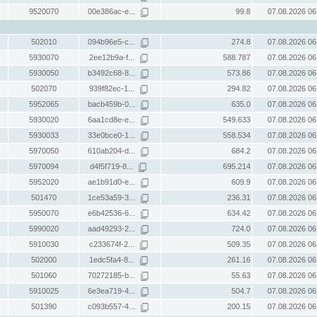
9520070
00e386ac-e...
99.8
07.08.2026 06
502010
094b96e5-c...
274.8
07.08.2026 06
5930070
2ee12b9a-f...
588.787
07.08.2026 06
5930050
b3492c68-8...
573.86
07.08.2026 06
502070
939f82ec-1...
294.82
07.08.2026 06
5952065
bacb459b-0...
635.0
07.08.2026 06
5930020
6aa1cd8e-e...
549.633
07.08.2026 06
5930033
33e0bce0-1...
558.534
07.08.2026 06
5970050
610ab204-d...
684.2
07.08.2026 06
5970094
d4f5f719-8...
695.214
07.08.2026 06
5952020
ae1b91d0-e...
609.9
07.08.2026 06
501470
1ce53a59-3...
236.31
07.08.2026 06
5950070
e6b42536-6...
634.42
07.08.2026 06
5990020
aad49293-2...
724.0
07.08.2026 06
5910030
c233674f-2...
509.35
07.08.2026 06
502000
1edc5fa4-8...
261.16
07.08.2026 06
501060
70272185-b...
55.63
07.08.2026 06
5910025
6e3ea719-4...
504.7
07.08.2026 06
501390
c093b557-4...
200.15
07.08.2026 06