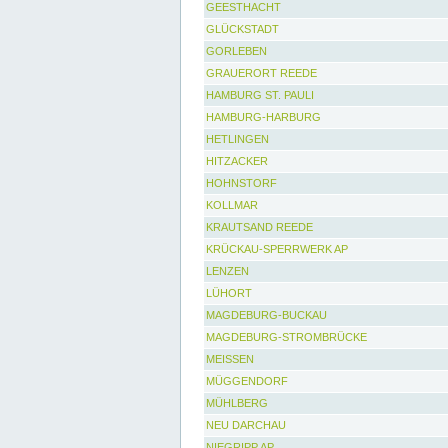
GEESTHACHT
GLÜCKSTADT
GORLEBEN
GRAUERORT REEDE
HAMBURG ST. PAULI
HAMBURG-HARBURG
HETLINGEN
HITZACKER
HOHNSTORF
KOLLMAR
KRAUTSAND REEDE
KRÜCKAU-SPERRWERK AP
LENZEN
LÜHORT
MAGDEBURG-BUCKAU
MAGDEBURG-STROMBRÜCKE
MEISSEN
MÜGGENDORF
MÜHLBERG
NEU DARCHAU
NIEGRIPP AP