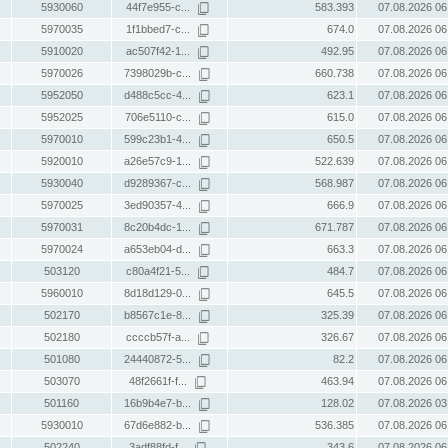
5930060
44f7e955-c...
583.393
07.08.2026 06
5970035
1f1bbed7-c...
674.0
07.08.2026 06
5910020
ac507f42-1...
492.95
07.08.2026 06
5970026
7398029b-c...
660.738
07.08.2026 06
5952050
d488c5cc-4...
623.1
07.08.2026 06
5952025
706e5110-c...
615.0
07.08.2026 06
5970010
599c23b1-4...
650.5
07.08.2026 06
5920010
a26e57c9-1...
522.639
07.08.2026 06
5930040
d9289367-c...
568.987
07.08.2026 06
5970025
3ed90357-4...
666.9
07.08.2026 06
5970031
8c20b4dc-1...
671.787
07.08.2026 06
5970024
a653eb04-d...
663.3
07.08.2026 06
503120
c80a4f21-5...
484.7
07.08.2026 06
5960010
8d18d129-0...
645.5
07.08.2026 06
502170
b8567c1e-8...
325.39
07.08.2026 06
502180
ccccb57f-a...
326.67
07.08.2026 06
501080
24440872-5...
82.2
07.08.2026 06
503070
48f2661f-f...
463.94
07.08.2026 06
501160
16b9b4e7-b...
128.02
07.08.2026 03
5930010
67d6e882-b...
536.385
07.08.2026 06
502240
3adf88fd-f...
343.6
07.08.2026 06