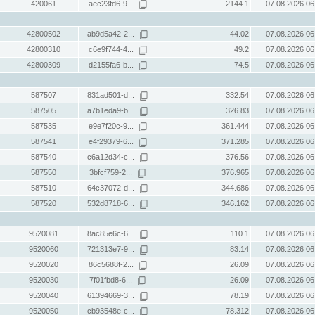
420061
aec23fd6-9...
2144.1
07.08.2026 06
42800502
ab9d5a42-2...
44.02
07.08.2026 06
42800310
c6e9f744-4...
49.2
07.08.2026 06
42800309
d2155fa6-b...
74.5
07.08.2026 06
587507
831ad501-d...
332.54
07.08.2026 06
587505
a7b1eda9-b...
326.83
07.08.2026 06
587535
e9e7f20c-9...
361.444
07.08.2026 06
587541
e4f29379-6...
371.285
07.08.2026 06
587540
c6a12d34-c...
376.56
07.08.2026 06
587550
3bfcf759-2...
376.965
07.08.2026 06
587510
64c37072-d...
344.686
07.08.2026 06
587520
532d8718-6...
346.162
07.08.2026 06
9520081
8ac85e6c-6...
110.1
07.08.2026 06
9520060
721313e7-9...
83.14
07.08.2026 06
9520020
86c5688f-2...
26.09
07.08.2026 06
9520030
7f01fbd8-6...
26.09
07.08.2026 06
9520040
61394669-3...
78.19
07.08.2026 06
9520050
cb93548e-c...
78.312
07.08.2026 06