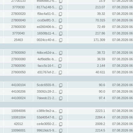
27700133
e6b68bc2-6...
15.9
07.08.2026 06
3770030
8177a148-5...
213.07
07.08.2026 06
27800020
f5bc4a51-0...
39.32
07.08.2026 06
27800040
ccd3e8f1-3...
70.315
07.08.2026 06
27800030
ed260406-b...
72.49
07.08.2026 06
3770040
16508b11-4...
217.86
07.08.2026 06
25463
0024cc40-d...
171.309
07.08.2026 06
27800060
4dbce62d-a...
38.72
07.08.2026 06
27800080
4ef9dd9c-b...
36.59
07.08.2026 06
27800090
facc5c16-f...
2.144
07.08.2026 06
27800050
d31767ef-2...
40.611
07.08.2026 06
44100104
5cdc6555-8...
90.6
07.08.2026 06
44100206
33092c28-2...
90.0
07.08.2026 06
44100024
7deedc21-2...
97.4
07.08.2026 06
10094006
c389c9e2-a...
2223.1
07.08.2026 06
10081004
53d40547-8...
2284.4
07.08.2026 06
42012
ce4e3050-2...
2009.2
07.08.2026 06
10096001
99619dc5-9...
2214.5
07.08.2026 06