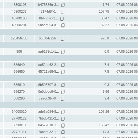
48300105
b475386c-3...
1.74
07.08.2026 06
48900237
47174d8f-1...
107.75
07.08.2026 06
48700103
8b4f9f7c-3...
38.47
07.08.2026 06
48900204
5aaed954-d...
82.32
07.08.2026 06
123456785
6c6f84c2-b...
975.0
07.08.2026 06
906
aa9179c1-1...
0.0
07.08.2026 06
586640
ee52ce62-2...
7.4
07.08.2026 06
586650
45721a68-5...
7.5
07.08.2026 06
586810
6b595707-8...
0.3
07.08.2026 05
586270
0e0dbcc9-0...
9.56
07.08.2026 06
586280
c9a6c3bf-0...
9.4
07.08.2026 06
34000010
ade3a084-8...
108.26
07.08.2026 06
27700122
7bbdb421-2...
07.08.2026 06
3690010
04572010-1...
166.42
07.08.2026 06
27700111
70bee932-1...
14.3
07.08.2026 06