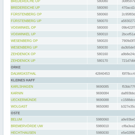
BREDEREICHE OP
580080
308f5979
BREDEREICHE UP
580090
470acd2a
FÜRSTENBERG OP
580060
2c95f83d
FÜRSTENBERG UP
580070
a5830277
VOßWINKEL OP
580000
09b422f7
VOßWINKEL UP
580010
2bcef51a
WESENBERG OP
580020
7909d3f7
WESENBERG UP
580030
da3b5de9
ZEHDENICK OP
580160
a9b8e24c
ZEHDENICK UP
580170
721d7dbf
ORKE
DALWIGKSTHAL
42840453
f0f78cc4
KLEINES HAFF
KARLSHAGEN
9690085
f53bb77f
KARNIN
9690084
da893bbd
UECKERMÜNDE
9690088
c1588dcc
WOLGAST
9650080
b327e35c
OSTE
BELUM
5980060
a9e93be0
BREMERVÖRDE UW
5980010
cf8a3ea2
HECHTHAUSEN
5980030
e5e02890