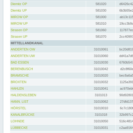
Diemitz OP
581020
d6426c42
Diemitz UP
581030
6b3b55e2
MIROW OP
581000
ab13c115
MIROW UP
581010
19cc3b9a
Strasen OP
581060
117877ec
Strasen UP
581070
2cc40997
MITTELLANDKANAL
ANDERTEN OW
31010061
bc20d819
ANDERTEN UW
31010060
dd41a7d6
BAD ESSEN
31010030
6760b547
BERENBUSCH
31010042
d2c8f60e
BRAMSCHE
31010020
bec8a6a5
BROXTEN
31010032
1125a391
HAHLEN
31010041
ac970eb0
HALDENSLEBEN
3101013
90d92801
HANN. LIST
31010062
27dfd137
HÖRSTEL
31010010
6c7c180f
KANALBRÜCKE
3101018
32b997c2
LOHNDE
31010050
516c4814
LÜBBECKE
31010031
c2aa9164