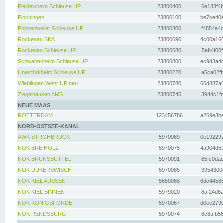
Pleidelsheim Schleuse UP
23800400
6e183f4b
Plochingen
23800100
be7ce40e
Poppenweiler Schleuse UP
23800300
f4854a4c
Rockenau SKA
23800690
4c00a166
Rockenau Schleuse UP
23800680
5ab4f00f
Schwabenheim Schleuse UP
23800800
ec9d3a4d
Untertürkheim Schleuse UP
23800220
a5ca02fb
Wieblingen Wehr UP neu
23800780
66d887a6
Ziegelhausen AMS
23800745
3944c1fd
NEUE MAAS
ROTTERDAM
123456786
a269e3be
NORD-OSTSEE-KANAL
AWK STROHBRÜCK
5970069
0e192297
NOK BREIHOLZ
5970075
4a904d59
NOK BRUNSBÜTTEL
5970091
85fc0dac
NOK DÜKERSWISCH
5970085
3954300d
NOK KIEL AUSSEN
5650068
6dc44585
NOK KIEL BINNEN
5979020
8af24d6a
NOK KÖNIGSFÖRDE
5970067
d0ec2790
NOK RENDSBURG
5970074
8c8afb56