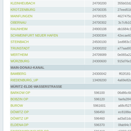
KLEINHEUBACH
24700200
355b02d2
KROTZENBURG
24700335
27eed51b
MAINFLINGEN
24700325
4627475d
OBERNAU
24700302
3c7cfb10
RAUNHEIM
24900108
db1684c1
SCHWEINFURT NEUER HAFEN
24300304
42ecae60
STEINBACH
24500100
1ed983c3
TRUNSTADT
24300202
a77aad00
WERTHEIM
24709089
0e065a22
WÜRZBURG
24300600
915d76e1
MAIN-DONAU-KANAL
BAMBERG
24300042
ff02f181
RIEDENBURG_UP
13409200
4a69e82e
MÜRITZ-ELDE-WASSERSTRASSE
BARKOW OP
596100
06d86c6b
BOBZIN OP
596120
faefa284
BUROW
5961601
a68cf527
DÖMITZ OP
596450
ec8188ee
DÖMITZ UP
596460
ad3a51da
ELDENA OP
596370
0fab94c7