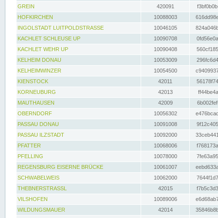
GREIN
420091
f3bf0b0b
HOFKIRCHEN
10088003
616dd98e
INGOLSTADT LUITPOLDSTRASSE
10046105
824a046b
KACHLET SCHLEUSE UP
10090708
0fd56e0a
KACHLET WEHR UP
10090408
560cf185
KELHEIM DONAU
10053009
296fc6d4
KELHEIMWINZER
10054500
c9409937
KIENSTOCK
42011
56178f74
KORNEUBURG
42013
ff44be4a
MAUTHAUSEN
42009
6b002fef
OBERNDORF
10056302
e476bcad
PASSAU DONAU
10091008
9f12c405
PASSAU ILZSTADT
10092000
33ceb441
PFATTER
10068006
f768173a
PFELLING
10078000
7fe63a95
REGENSBURG EISERNE BRÜCKE
10061007
eebd633a
SCHWABELWEIS
10062000
7644f1d7
THEBNERSTRASSL
42015
f7b5c3d3
VILSHOFEN
10089006
e6d68ab7
WILDUNGSMAUER
42014
35846b8b