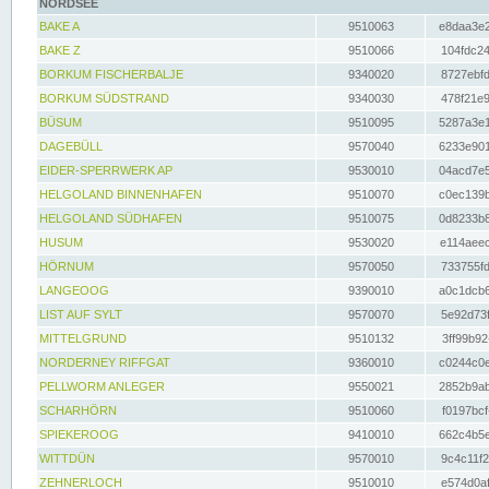
NORDSEE
BAKE A
9510063
e8daa3e2
BAKE Z
9510066
104fdc24
BORKUM FISCHERBALJE
9340020
8727ebfd
BORKUM SÜDSTRAND
9340030
478f21e9
BÜSUM
9510095
5287a3e1
DAGEBÜLL
9570040
6233e901
EIDER-SPERRWERK AP
9530010
04acd7e5
HELGOLAND BINNENHAFEN
9510070
c0ec139b
HELGOLAND SÜDHAFEN
9510075
0d8233b8
HUSUM
9530020
e114aeec
HÖRNUM
9570050
733755fd
LANGEOOG
9390010
a0c1dcb6
LIST AUF SYLT
9570070
5e92d73f
MITTELGRUND
9510132
3ff99b92
NORDERNEY RIFFGAT
9360010
c0244c0e
PELLWORM ANLEGER
9550021
2852b9ab
SCHARHÖRN
9510060
f0197bcf
SPIEKEROOG
9410010
662c4b5e
WITTDÜN
9570010
9c4c11f2
ZEHNERLOCH
9510010
e574d0af