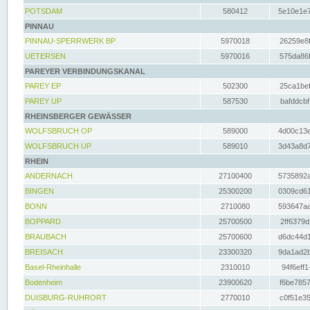
POTSDAM
580412
5e10e1e7
PINNAU
PINNAU-SPERRWERK BP
5970018
26259e8f
UETERSEN
5970016
575da86f
PAREYER VERBINDUNGSKANAL
PAREY EP
502300
25ca1bef
PAREY UP
587530
bafddcbf
RHEINSBERGER GEWÄSSER
WOLFSBRUCH OP
589000
4d00c13e
WOLFSBRUCH UP
589010
3d43a8d7
RHEIN
ANDERNACH
27100400
5735892a
BINGEN
25300200
0309cd61
BONN
2710080
593647aa
BOPPARD
25700500
2ff6379d
BRAUBACH
25700600
d6dc44d1
BREISACH
23300320
9da1ad2b
Basel-Rheinhalle
2310010
94f6eff1
Bodenheim
23900620
f6be7857
DUISBURG-RUHRORT
2770010
c0f51e35