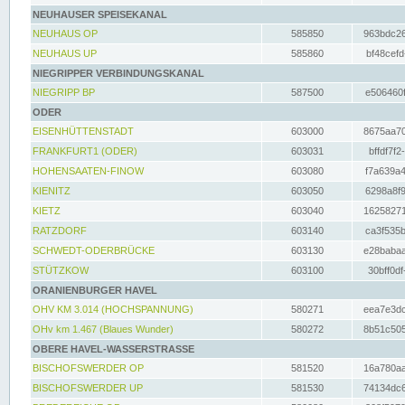
NEUHAUSER SPEISEKANAL
NEUHAUS OP
585850
963bdc26
NEUHAUS UP
585860
bf48cefd
NIEGRIPPER VERBINDUNGSKANAL
NIEGRIPP BP
587500
e506460f
ODER
EISENHÜTTENSTADT
603000
8675aa70
FRANKFURT1 (ODER)
603031
bffdf7f2
HOHENSAATEN-FINOW
603080
f7a639a4
KIENITZ
603050
6298a8f9
KIETZ
603040
16258271
RATZDORF
603140
ca3f535b
SCHWEDT-ODERBRÜCKE
603130
e28babaa
STÜTZKOW
603100
30bff0df
ORANIENBURGER HAVEL
OHV KM 3.014 (HOCHSPANNUNG)
580271
eea7e3dc
OHv km 1.467 (Blaues Wunder)
580272
8b51c505
OBERE HAVEL-WASSERSTRASSE
BISCHOFSWERDER OP
581520
16a780aa
BISCHOFSWERDER UP
581530
74134dc6