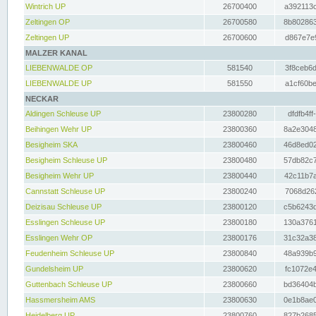
Wintrich UP
26700400
a392113c
Zeltingen OP
26700580
8b802863
Zeltingen UP
26700600
d867e7e9
MALZER KANAL
LIEBENWALDE OP
581540
3f8ceb6d
LIEBENWALDE UP
581550
a1cf60be
NECKAR
Aldingen Schleuse UP
23800280
dfdfb4ff
Beihingen Wehr UP
23800360
8a2e3048
Besigheim SKA
23800460
46d8ed02
Besigheim Schleuse UP
23800480
57db82c7
Besigheim Wehr UP
23800440
42c11b7a
Cannstatt Schleuse UP
23800240
7068d262
Deizisau Schleuse UP
23800120
c5b6243d
Esslingen Schleuse UP
23800180
130a3761
Esslingen Wehr OP
23800176
31c32a38
Feudenheim Schleuse UP
23800840
48a939b9
Gundelsheim UP
23800620
fc1072e4
Guttenbach Schleuse UP
23800660
bd36404b
Hassmersheim AMS
23800630
0e1b8ae0
Heidelberg UP
23800760
827b2685