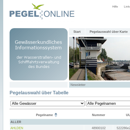
Hilfe
Link
Start
Pegelauswahl über Karte
Newsletter
Pegelauswahl über Tabelle
Pegelname
Nummer
UU
ALLER
AHLDEN
48900102
522286e2