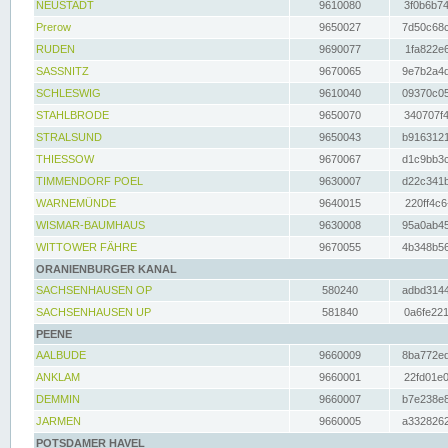
NEUSTADT
9610080
3f0b6b74
Prerow
9650027
7d50c68c
RUDEN
9690077
1fa822e6
SASSNITZ
9670065
9e7b2a4d
SCHLESWIG
9610040
09370c05
STAHLBRODE
9650070
340707f4
STRALSUND
9650043
b9163121
THIESSOW
9670067
d1c9bb3c
TIMMENDORF POEL
9630007
d22c341b
WARNEMÜNDE
9640015
220ff4c6
WISMAR-BAUMHAUS
9630008
95a0ab45
WITTOWER FÄHRE
9670055
4b348b56
ORANIENBURGER KANAL
SACHSENHAUSEN OP
580240
adbd3144
SACHSENHAUSEN UP
581840
0a6fe221
PEENE
AALBUDE
9660009
8ba772ed
ANKLAM
9660001
22fd01e0
DEMMIN
9660007
b7e238e8
JARMEN
9660005
a3328262
POTSDAMER HAVEL