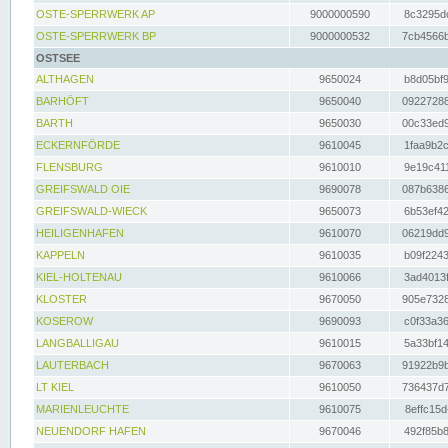
OSTE-SPERRWERK AP
9000000590
8c3295dc
OSTE-SPERRWERK BP
9000000532
7cb4566b
OSTSEE
ALTHAGEN
9650024
b8d05bf9
BARHÖFT
9650040
09227288
BARTH
9650030
00c33ed9
ECKERNFÖRDE
9610045
1faa9b2c
FLENSBURG
9610010
9e19c411
GREIFSWALD OIE
9690078
087b6386
GREIFSWALD-WIECK
9650073
6b53ef42
HEILIGENHAFEN
9610070
06219dd9
KAPPELN
9610035
b09f2243
KIEL-HOLTENAU
9610066
3ad4013f
KLOSTER
9670050
905e7328
KOSEROW
9690093
c0f33a36
LANGBALLIGAU
9610015
5a33bf14
LAUTERBACH
9670063
91922b9b
LT KIEL
9610050
736437d7
MARIENLEUCHTE
9610075
8effc15d
NEUENDORF HAFEN
9670046
492f85b8