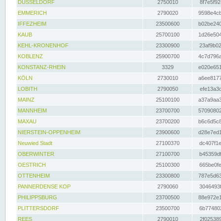
DÜSSELDORF
2750010
8f7e5f92
EMMERICH
2790020
9598e4cb
IFFEZHEIM
23500600
b02be240
KAUB
25700100
1d26e504
KEHL-KRONENHOF
23300900
23af9b02
KOBLENZ
25900700
4c7d796a
KONSTANZ-RHEIN
3329
e020e651
KÖLN
2730010
a6ee8177
LOBITH
2790050
efe13a3d
MAINZ
25100100
a37a9aa3
MANNHEIM
23700700
57090802
MAXAU
23700200
b6c6d5c8
NIERSTEIN-OPPENHEIM
23900600
d28e7ed1
Neuwied Stadt
27100370
dc407f1e
OBERWINTER
27100700
b45359df
OESTRICH
25100300
665be0fe
OTTENHEIM
23300800
787e5d63
PANNERDENSE KOP
2790060
3046493f
PHILIPPSBURG
23700500
88e972e1
PLITTERSDORF
23500700
6b774802
REES
2790010
2f025389