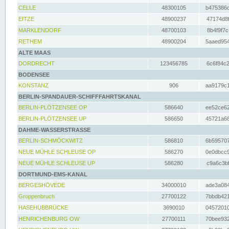
CELLE
48300105
b475386c
EITZE
48900237
47174d8f
MARKLENDORF
48700103
8b4f9f7c
RETHEM
48900204
5aaed954
ALTE MAAS
DORDRECHT
123456785
6c6f84c2
BODENSEE
KONSTANZ
906
aa9179c1
BERLIN-SPANDAUER-SCHIFFFAHRTSKANAL
BERLIN-PLÖTZENSEE OP
586640
ee52ce62
BERLIN-PLÖTZENSEE UP
586650
45721a68
DAHME-WASSERSTRASSE
BERLIN-SCHMÖCKWITZ
586810
6b595707
NEUE MÜHLE SCHLEUSE OP
586270
0e0dbcc9
NEUE MÜHLE SCHLEUSE UP
586280
c9a6c3bf
DORTMUND-EMS-KANAL
BERGESHÖVEDE
34000010
ade3a084
Groppenbruch
27700122
7bbdb421
HASEHUBBRÜCKE
3690010
04572010
HENRICHENBURG OW
27700111
70bee932