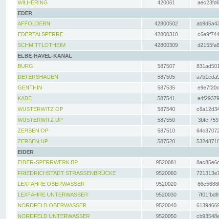
WILHERING
420061
aec23fd6
EDER
AFFOLDERN
42800502
ab9d5a42
EDERTALSPERRE
42800310
c6e9f744
SCHMITTLOTHEIM
42800309
d2155fa6
ELBE-HAVEL-KANAL
BURG
587507
831ad501
DETERSHAGEN
587505
a7b1eda9
GENTHIN
587535
e9e7f20c
KADE
587541
e4f29379
WUSTERWITZ OP
587540
c6a12d34
WUSTERWITZ UP
587550
3bfcf759
ZERBEN OP
587510
64c37072
ZERBEN UP
587520
532d8718
EIDER
EIDER-SPERRWERK BP
9520081
8ac85e6c
FRIEDRICHSTADT STRASSENBRÜCKE
9520060
721313e7
LEXFÄHRE OBERWASSER
9520020
86c5688f
LEXFÄHRE UNTERWASSER
9520030
7f01fbd8
NORDFELD OBERWASSER
9520040
61394669
NORDFELD UNTERWASSER
9520050
cb93548e