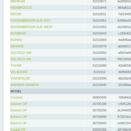
MEHRUM
31010071
be05603a
NIENBRÜGGE
31010044
864a8111
RECKE
31010011
7af19499
RODENBERGER AUE-OST
31010051
6288de60
RODENBERGER AUE-WEST
31010052
eb24b5a3
RUSBEND
31010043
c1f06401
RÜHEN
31010093
4ed5f6da
SEHNDE
31010070
ab0d9117
SÜLFELD OW
31010092
a8604e8f
SÜLFELD UW
31010091
892183d6
THUNE
31010080
42b865fb
VELSDORF
3101012
36f80081
VORSFELDE
31010090
dbb2bb9f
WARBER GRABEN
31010040
2f1080ba
MOSEL
Cochem
26900400
768df4e9
Detzem OP
26700180
c40912fd
Detzem UP
26700200
dc344605
Enkirch OP
26700880
87207dcd
Enkirch UP
26700900
ee861944
Fankel OP
26900280
68198b48