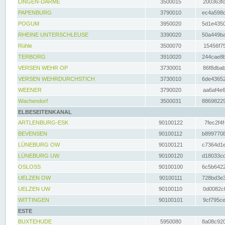
LINGEN-DARME
3500015
200363fc
PAPENBURG
3790010
ec4a598d
POGUM
3950020
5d1e4350
RHEINE UNTERSCHLEUSE
3390020
50a449ba
Rühle
3500070
15456f75
TERBORG
3910020
244cae8b
VERSEN WEHR OP
3730001
86f8dbab
VERSEN WEHRDURCHSTICH
3730010
6de43652
WEENER
3790020
aa6af4e6
Wachendorf
3500031
88698229
ELBESEITENKANAL
ARTLENBURG-ESK
90100122
7fec2f4f
BEVENSEN
90100112
b8997708
LÜNEBURG OW
90100121
c7364d1e
LÜNEBURG UW
90100120
d18033cd
OSLOSS
90100100
6c5b6422
UELZEN OW
90100111
728bd3e3
UELZEN UW
90100110
0d0082cf
WITTINGEN
90100101
9cf795ce
ESTE
BUXTEHUDE
5950080
8a08c920