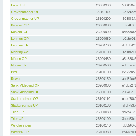
Fankel UP
26900300
583420a8
Grevenmacher OP
2610180
6e72bebf
Grevenmacher UP
26100200
69308142
Koblenz OP
26900880
3f64ff08
Koblenz UP
26900900
9dbcac54
Lehmen OP
26900680
d0abe01a
Lehmen UP
26900700
dc1bb420
Mehring AMS
26700100
4c1b6f17
Müden OP
26900480
a5c880a3
Müden UP
26900500
edc67ca3
Perl
26100100
c263ea53
Ruwer
26500150
abd34ee6
Sankt Aldegund OP
26900080
e4d6a271
Sankt Aldegund UP
26900100
20640279
Stadtbredimus OP
26100110
cceb7060
Stadtbredimus UP
26100130
dfdf753b
Trier OP
26500080
9d2b4126
Trier UP
26500100
3bec53ca
Wincheringen
26100140
bb5560fc
Wintrich OP
26700380
cb4789e4