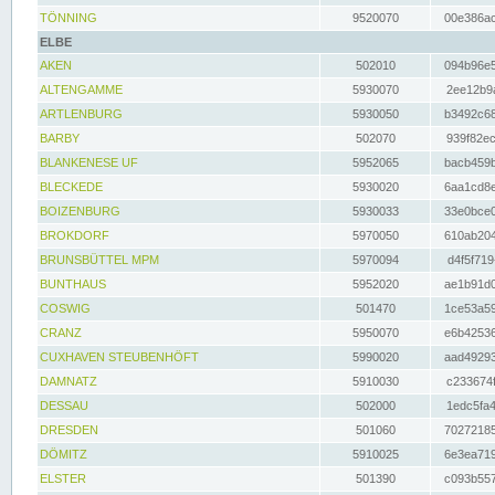
TÖNNING
9520070
00e386ac
ELBE
AKEN
502010
094b96e5
ALTENGAMME
5930070
2ee12b9a
ARTLENBURG
5930050
b3492c68
BARBY
502070
939f82ec
BLANKENESE UF
5952065
bacb459b
BLECKEDE
5930020
6aa1cd8e
BOIZENBURG
5930033
33e0bce0
BROKDORF
5970050
610ab204
BRUNSBÜTTEL MPM
5970094
d4f5f719
BUNTHAUS
5952020
ae1b91d0
COSWIG
501470
1ce53a59
CRANZ
5950070
e6b42536
CUXHAVEN STEUBENHÖFT
5990020
aad49293
DAMNATZ
5910030
c233674f
DESSAU
502000
1edc5fa4
DRESDEN
501060
70272185
DÖMITZ
5910025
6e3ea719
ELSTER
501390
c093b557