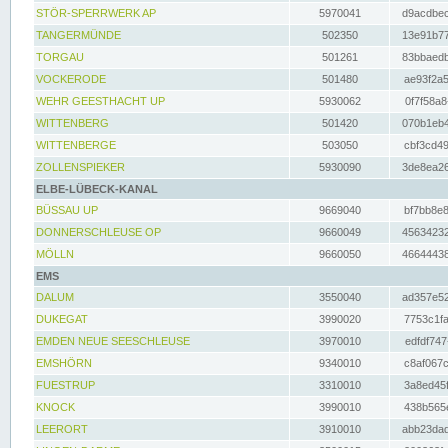
STÖR-SPERRWERK AP
5970041
d9acdbec
TANGERMÜNDE
502350
13e91b77
TORGAU
501261
83bbaedb
VOCKERODE
501480
ae93f2a5
WEHR GEESTHACHT UP
5930062
0f7f58a8
WITTENBERG
501420
070b1eb4
WITTENBERGE
503050
cbf3cd49
ZOLLENSPIEKER
5930090
3de8ea26
ELBE-LÜBECK-KANAL
BÜSSAU UP
9669040
bf7bb8e8
DONNERSCHLEUSE OP
9660049
45634232
MÖLLN
9660050
46644438
EMS
DALUM
3550040
ad357e52
DUKEGAT
3990020
7753c1fa
EMDEN NEUE SEESCHLEUSE
3970010
edfdf747
EMSHÖRN
9340010
c8af067c
FUESTRUP
3310010
3a8ed45f
KNOCK
3990010
438b565e
LEERORT
3910010
abb23dad