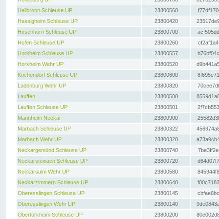
Heilbronn Schleuse UP
23800560
f77df170
Hessigheim Schleuse UP
23800420
23517de9
Hirschhorn Schleuse UP
23800700
acf505dd
Hofen Schleuse UP
23800260
cf2af1a4
Horkheim Schleuse UP
23800557
b76bf04c
Horkheim Wehr UP
23800520
d9b441a5
Kochendorf Schleuse UP
23800600
8f695e71
Ladenburg Wehr UP
23800820
70cee7df
Lauffen
23800500
8559d1a0
Lauffen Schleuse UP
23800501
2f7cb553
Mannheim Neckar
23800900
25582d3f
Marbach Schleuse UP
23800322
456974a8
Marbach Wehr UP
23800320
a73a9cb4
Neckargemünd Schleuse UP
23800740
7be3ff2e
Neckarsteinach Schleuse UP
23800720
d64d07f7
Neckarsulm Wehr UP
23800580
845944f8
Neckarzimmern Schleuse UP
23800640
f00c7183
Oberesslingen Schleuse UP
23800145
cbfae6bc
Oberesslingen Wehr UP
23800140
9de0843a
Obertürkheim Schleuse UP
23800200
80e002d8