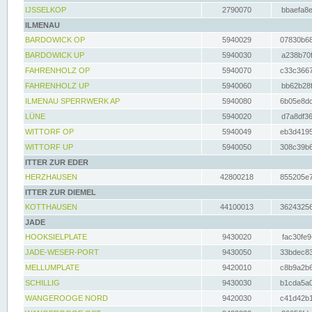
IJSSELKOP
2790070
bbaefa8e
ILMENAU
BARDOWICK OP
5940029
07830b68
BARDOWICK UP
5940030
a238b70f
FAHRENHOLZ OP
5940070
c33c3667
FAHRENHOLZ UP
5940060
bb62b28f
ILMENAU SPERRWERK AP
5940080
6b05e8dc
LÜNE
5940020
d7a8df36
WITTORF OP
5940049
eb3d4195
WITTORF UP
5940050
308c39b6
ITTER ZUR EDER
HERZHAUSEN
42800218
855205e7
ITTER ZUR DIEMEL
KOTTHAUSEN
44100013
36243256
JADE
HOOKSIELPLATE
9430020
fac30fe9
JADE-WESER-PORT
9430050
33bdec83
MELLUMPLATE
9420010
c8b9a2b6
SCHILLIG
9430030
b1cda5a0
WANGEROOGE NORD
9420030
c41d42b1