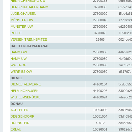
HENRICHENBURG UW
27700133
e6b68bc2
HERBRUM HAFENDAMM
3770030
8177a148
LÜDINGHAUSEN
27800020
f5bc4a51
MÜNSTER OW
27800040
ccd3e8f1
MÜNSTER UW
27800030
ed260406
RHEDE
3770040
16508b11
VERSEN TRENNSPITZE
25463
0024cc40
DATTELN-HAMM-KANAL
HAMM OW
27800060
4dbce62d
HAMM UW
27800080
4ef9dd9c
WALTROP
27800090
facc5c16
WERRIES OW
27800050
d31767ef
DIEMEL
DIEMELTALSPERRE
44100104
5cdc6555
HELMINGHAUSEN
44100206
33092c28
WILHELMSBRÜCKE
44100024
7deedc21
DONAU
ACHLEITEN
10094006
c389c9e2
DEGGENDORF
10081004
53d40547
DÜRNSTEIN
42012
ce4e3050
ERLAU
10096001
99619dc5