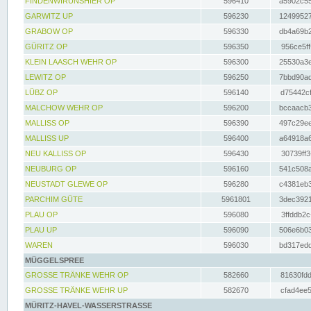
FINDENWIRUNSHIER OP
596410
a5902c55
GARWITZ UP
596230
12499527
GRABOW OP
596330
db4a69b2
GÜRITZ OP
596350
956ce5ff
KLEIN LAASCH WEHR OP
596300
25530a3e
LEWITZ OP
596250
7bbd90ad
LÜBZ OP
596140
d75442cf
MALCHOW WEHR OP
596200
bccaacb3
MALLISS OP
596390
497c29ee
MALLISS UP
596400
a64918a6
NEU KALLISS OP
596430
30739ff3
NEUBURG OP
596160
541c508a
NEUSTADT GLEWE OP
596280
c4381eb3
PARCHIM GÜTE
5961801
3dec3921
PLAU OP
596080
3ffddb2c
PLAU UP
596090
506e6b03
WAREN
596030
bd317edd
MÜGGELSPREE
GROSSE TRÄNKE WEHR OP
582660
81630fdd
GROSSE TRÄNKE WEHR UP
582670
cfad4ee5
MÜRITZ-HAVEL-WASSERSTRASSE