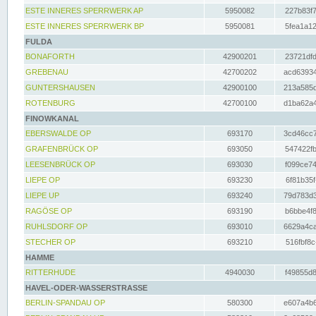
ESTE INNERES SPERRWERK AP
5950082
227b83f7
ESTE INNERES SPERRWERK BP
5950081
5fea1a12
FULDA
BONAFORTH
42900201
23721dfd
GREBENAU
42700202
acd63934
GUNTERSHAUSEN
42900100
213a585d
ROTENBURG
42700100
d1ba62a4
FINOWKANAL
EBERSWALDE OP
693170
3cd46cc7
GRAFENBRÜCK OP
693050
547422fb
LEESENBRÜCK OP
693030
f099ce74
LIEPE OP
693230
6f81b35f
LIEPE UP
693240
79d783d3
RAGÖSE OP
693190
b6bbe4f8
RUHLSDORF OP
693010
6629a4ca
STECHER OP
693210
516fbf8c
HAMME
RITTERHUDE
4940030
f49855d8
HAVEL-ODER-WASSERSTRASSE
BERLIN-SPANDAU OP
580300
e607a4b6