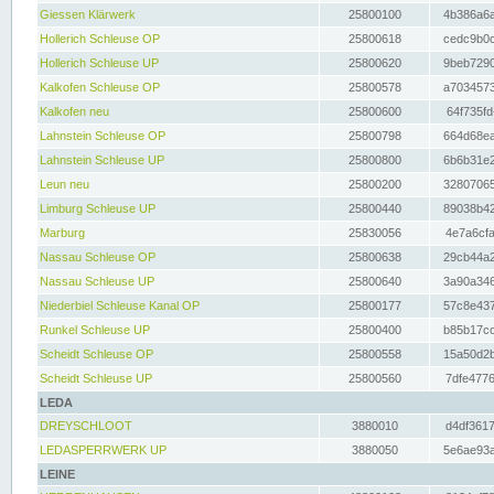
Giessen Klärwerk
25800100
4b386a6a
Hollerich Schleuse OP
25800618
cedc9b0c
Hollerich Schleuse UP
25800620
9beb7290
Kalkofen Schleuse OP
25800578
a7034573
Kalkofen neu
25800600
64f735fd
Lahnstein Schleuse OP
25800798
664d68ea
Lahnstein Schleuse UP
25800800
6b6b31e2
Leun neu
25800200
32807065
Limburg Schleuse UP
25800440
89038b42
Marburg
25830056
4e7a6cfa
Nassau Schleuse OP
25800638
29cb44a2
Nassau Schleuse UP
25800640
3a90a346
Niederbiel Schleuse Kanal OP
25800177
57c8e437
Runkel Schleuse UP
25800400
b85b17cc
Scheidt Schleuse OP
25800558
15a50d2b
Scheidt Schleuse UP
25800560
7dfe4776
LEDA
DREYSCHLOOT
3880010
d4df3617
LEDASPERRWERK UP
3880050
5e6ae93a
LEINE