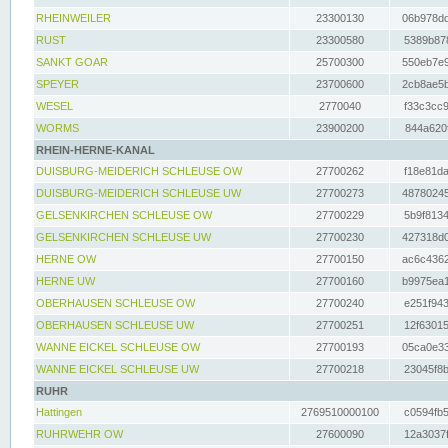
RHEINWEILER
23300130
06b978dd
RUST
23300580
5389b878
SANKT GOAR
25700300
550eb7e9
SPEYER
23700600
2cb8ae5b
WESEL
2770040
f33c3cc9
WORMS
23900200
844a620f
RHEIN-HERNE-KANAL
DUISBURG-MEIDERICH SCHLEUSE OW
27700262
f18e81da
DUISBURG-MEIDERICH SCHLEUSE UW
27700273
48780245
GELSENKIRCHEN SCHLEUSE OW
27700229
5b9f8134
GELSENKIRCHEN SCHLEUSE UW
27700230
427318d0
HERNE OW
27700150
ac6c4362
HERNE UW
27700160
b9975ea1
OBERHAUSEN SCHLEUSE OW
27700240
e251f943
OBERHAUSEN SCHLEUSE UW
27700251
12f63015
WANNE EICKEL SCHLEUSE OW
27700193
05ca0e33
WANNE EICKEL SCHLEUSE UW
27700218
23045f8b
RUHR
Hattingen
2769510000100
c0594fb5
RUHRWEHR OW
27600090
12a3037f