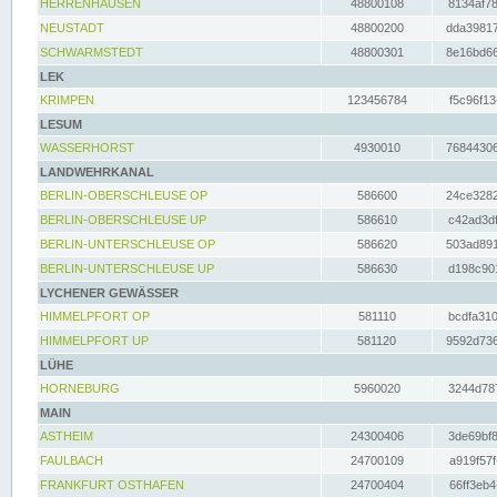
HERRENHAUSEN
48800108
8134af78
NEUSTADT
48800200
dda39817
SCHWARMSTEDT
48800301
8e16bd66
LEK
KRIMPEN
123456784
f5c96f13
LESUM
WASSERHORST
4930010
76844306
LANDWEHRKANAL
BERLIN-OBERSCHLEUSE OP
586600
24ce3282
BERLIN-OBERSCHLEUSE UP
586610
c42ad3df
BERLIN-UNTERSCHLEUSE OP
586620
503ad891
BERLIN-UNTERSCHLEUSE UP
586630
d198c901
LYCHENER GEWÄSSER
HIMMELPFORT OP
581110
bcdfa310
HIMMELPFORT UP
581120
9592d736
LÜHE
HORNEBURG
5960020
3244d787
MAIN
ASTHEIM
24300406
3de69bf8
FAULBACH
24700109
a919f57f
FRANKFURT OSTHAFEN
24700404
66ff3eb4