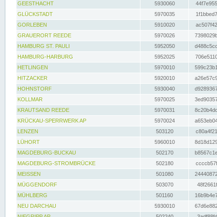
GEESTHACHT
5930060
44f7e955
GLÜCKSTADT
5970035
1f1bbed7
GORLEBEN
5910020
ac507f42
GRAUERORT REEDE
5970026
7398029b
HAMBURG ST. PAULI
5952050
d488c5cc
HAMBURG-HARBURG
5952025
706e5110
HETLINGEN
5970010
599c23b1
HITZACKER
5920010
a26e57c9
HOHNSTORF
5930040
d9289367
KOLLMAR
5970025
3ed90357
KRAUTSAND REEDE
5970031
8c20b4dc
KRÜCKAU-SPERRWERK AP
5970024
a653eb04
LENZEN
503120
c80a4f21
LÜHORT
5960010
8d18d129
MAGDEBURG-BUCKAU
502170
b8567c1e
MAGDEBURG-STROMBRÜCKE
502180
ccccb57f
MEISSEN
501080
24440872
MÜGGENDORF
503070
48f2661f
MÜHLBERG
501160
16b9b4e7
NEU DARCHAU
5930010
67d6e882
NIEGRIPP AP
502240
3adf88fd