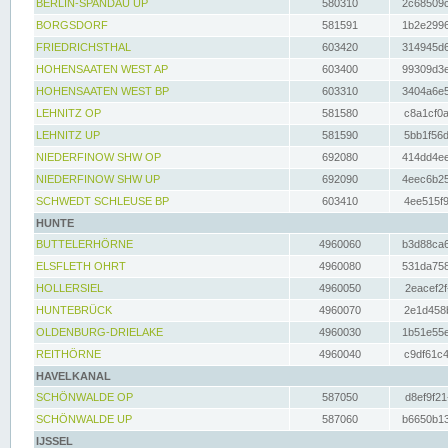
BERLIN-SPANDAU UP
580310
2c68509c
BORGSDORF
581591
1b2e2996
FRIEDRICHSTHAL
603420
314945d6
HOHENSAATEN WEST AP
603400
99309d3e
HOHENSAATEN WEST BP
603310
3404a6e5
LEHNITZ OP
581580
c8a1cf0a
LEHNITZ UP
581590
5bb1f56d
NIEDERFINOW SHW OP
692080
414dd4ee
NIEDERFINOW SHW UP
692090
4eec6b25
SCHWEDT SCHLEUSE BP
603410
4ee515f9
HUNTE
BUTTELERHÖRNE
4960060
b3d88ca6
ELSFLETH OHRT
4960080
531da758
HOLLERSIEL
4960050
2eacef2f
HUNTEBRÜCK
4960070
2e1d458b
OLDENBURG-DRIELAKE
4960030
1b51e55e
REITHÖRNE
4960040
c9df61c4
HAVELKANAL
SCHÖNWALDE OP
587050
d8ef9f21
SCHÖNWALDE UP
587060
b6650b13
IJSSEL