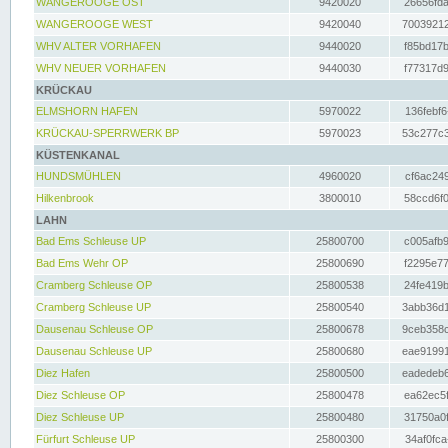
WANGEROOGE OST
9420020
26656fda
WANGEROOGE WEST
9420040
70039212
WHV ALTER VORHAFEN
9440020
f85bd17b
WHV NEUER VORHAFEN
9440030
f77317d9
KRÜCKAU
ELMSHORN HAFEN
5970022
136febf6
KRÜCKAU-SPERRWERK BP
5970023
53c277c3
KÜSTENKANAL
HUNDSMÜHLEN
4960020
cf6ac249
Hilkenbrook
3800010
58ccd6f0
LAHN
Bad Ems Schleuse UP
25800700
c005afb9
Bad Ems Wehr OP
25800690
f2295e77
Cramberg Schleuse OP
25800538
24fe419b
Cramberg Schleuse UP
25800540
3abb36d1
Dausenau Schleuse OP
25800678
9ceb358c
Dausenau Schleuse UP
25800680
eae91991
Diez Hafen
25800500
eadedeb6
Diez Schleuse OP
25800478
ea62ec5f
Diez Schleuse UP
25800480
31750a0f
Fürfurt Schleuse UP
25800300
34af0fca