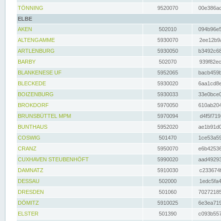
TÖNNING
9520070
00e386ac
ELBE
AKEN
502010
094b96e5
ALTENGAMME
5930070
2ee12b9a
ARTLENBURG
5930050
b3492c68
BARBY
502070
939f82ec
BLANKENESE UF
5952065
bacb459b
BLECKEDE
5930020
6aa1cd8e
BOIZENBURG
5930033
33e0bce0
BROKDORF
5970050
610ab204
BRUNSBÜTTEL MPM
5970094
d4f5f719
BUNTHAUS
5952020
ae1b91d0
COSWIG
501470
1ce53a59
CRANZ
5950070
e6b42536
CUXHAVEN STEUBENHÖFT
5990020
aad49293
DAMNATZ
5910030
c233674f
DESSAU
502000
1edc5fa4
DRESDEN
501060
70272185
DÖMITZ
5910025
6e3ea719
ELSTER
501390
c093b557