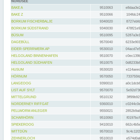
NORDSEE
BAKE A
9510063
e8daa3e2
BAKE Z
9510066
104fdc24
BORKUM FISCHERBALJE
9340020
8727ebfd
BORKUM SÜDSTRAND
9340030
478f21e9
BÜSUM
9510095
5287a3e1
DAGEBÜLL
9570040
6233e901
EIDER-SPERRWERK AP
9530010
04acd7e5
HELGOLAND BINNENHAFEN
9510070
c0ec139b
HELGOLAND SÜDHAFEN
9510075
0d8233b8
HUSUM
9530020
e114aeec
HÖRNUM
9570050
733755fd
LANGEOOG
9390010
a0c1dcb6
LIST AUF SYLT
9570070
5e92d73f
MITTELGRUND
9510132
3ff99b92
NORDERNEY RIFFGAT
9360010
c0244c0e
PELLWORM ANLEGER
9550021
2852b9ab
SCHARHÖRN
9510060
f0197bcf
SPIEKEROOG
9410010
662c4b5e
WITTDÜN
9570010
9c4c11f2
ZEHNERLOCH
9510010
e574d0af