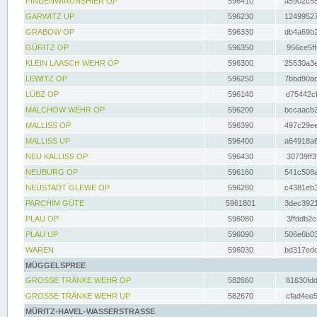
FINDENWIRUNSHIER OP
596410
a5902c55
GARWITZ UP
596230
12499527
GRABOW OP
596330
db4a69b2
GÜRITZ OP
596350
956ce5ff
KLEIN LAASCH WEHR OP
596300
25530a3e
LEWITZ OP
596250
7bbd90ad
LÜBZ OP
596140
d75442cf
MALCHOW WEHR OP
596200
bccaacb3
MALLISS OP
596390
497c29ee
MALLISS UP
596400
a64918a6
NEU KALLISS OP
596430
30739ff3
NEUBURG OP
596160
541c508a
NEUSTADT GLEWE OP
596280
c4381eb3
PARCHIM GÜTE
5961801
3dec3921
PLAU OP
596080
3ffddb2c
PLAU UP
596090
506e6b03
WAREN
596030
bd317edd
MÜGGELSPREE
GROSSE TRÄNKE WEHR OP
582660
81630fdd
GROSSE TRÄNKE WEHR UP
582670
cfad4ee5
MÜRITZ-HAVEL-WASSERSTRASSE