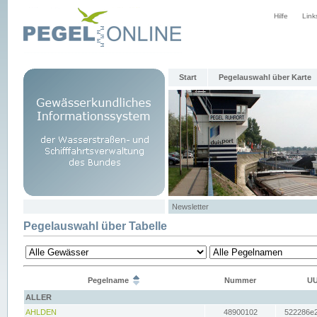
Hilfe
Link
Start
Pegelauswahl über Karte
Newsletter
Pegelauswahl über Tabelle
Pegelname
Nummer
UU
ALLER
AHLDEN
48900102
522286e2