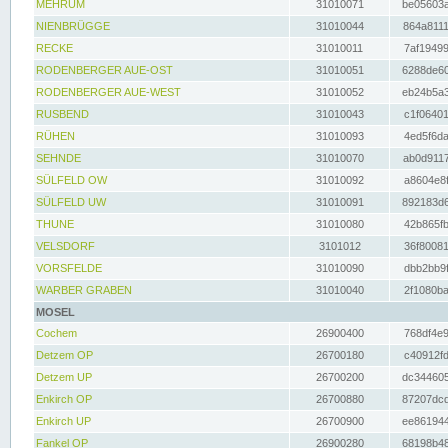
MEHRUM
31010071
be05603a
NIENBRÜGGE
31010044
864a8111
RECKE
31010011
7af19499
RODENBERGER AUE-OST
31010051
6288de60
RODENBERGER AUE-WEST
31010052
eb24b5a3
RUSBEND
31010043
c1f06401
RÜHEN
31010093
4ed5f6da
SEHNDE
31010070
ab0d9117
SÜLFELD OW
31010092
a8604e8f
SÜLFELD UW
31010091
892183d6
THUNE
31010080
42b865fb
VELSDORF
3101012
36f80081
VORSFELDE
31010090
dbb2bb9f
WARBER GRABEN
31010040
2f1080ba
MOSEL
Cochem
26900400
768df4e9
Detzem OP
26700180
c40912fd
Detzem UP
26700200
dc344605
Enkirch OP
26700880
87207dcd
Enkirch UP
26700900
ee861944
Fankel OP
26900280
68198b48