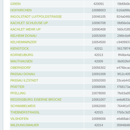
GREIN
420091
f3bf0b0b
HOFKIRCHEN
10088003
616dd98e
INGOLSTADT LUITPOLDSTRASSE
10046105
824a046b
KACHLET SCHLEUSE UP
10090708
0fd56e0a
KACHLET WEHR UP
10090408
560cf185
KELHEIM DONAU
10053009
296fc6d4
KELHEIMWINZER
10054500
c9409937
KIENSTOCK
42011
56178f74
KORNEUBURG
42013
ff44be4a
MAUTHAUSEN
42009
6b002fef
OBERNDORF
10056302
e476bcad
PASSAU DONAU
10091008
9f12c405
PASSAU ILZSTADT
10092000
33ceb441
PFATTER
10068006
f768173a
PFELLING
10078000
7fe63a95
REGENSBURG EISERNE BRÜCKE
10061007
eebd633a
SCHWABELWEIS
10062000
7644f1d7
THEBNERSTRASSL
42015
f7b5c3d3
VILSHOFEN
10089006
e6d68ab7
WILDUNGSMAUER
42014
35846b8b