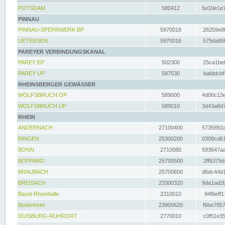
POTSDAM
580412
5e10e1e7
PINNAU
PINNAU-SPERRWERK BP
5970018
26259e8f
UETERSEN
5970016
575da86f
PAREYER VERBINDUNGSKANAL
PAREY EP
502300
25ca1bef
PAREY UP
587530
bafddcbf
RHEINSBERGER GEWÄSSER
WOLFSBRUCH OP
589000
4d00c13e
WOLFSBRUCH UP
589010
3d43a8d7
RHEIN
ANDERNACH
27100400
5735892a
BINGEN
25300200
0309cd61
BONN
2710080
593647aa
BOPPARD
25700500
2ff6379d
BRAUBACH
25700600
d6dc44d1
BREISACH
23300320
9da1ad2b
Basel-Rheinhalle
2310010
94f6eff1
Bodenheim
23900620
f6be7857
DUISBURG-RUHRORT
2770010
c0f51e35