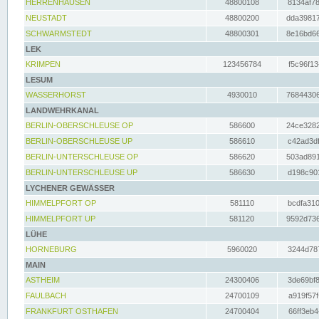
HERRENHAUSEN
48800108
8134af78
NEUSTADT
48800200
dda39817
SCHWARMSTEDT
48800301
8e16bd66
LEK
KRIMPEN
123456784
f5c96f13
LESUM
WASSERHORST
4930010
76844306
LANDWEHRKANAL
BERLIN-OBERSCHLEUSE OP
586600
24ce3282
BERLIN-OBERSCHLEUSE UP
586610
c42ad3df
BERLIN-UNTERSCHLEUSE OP
586620
503ad891
BERLIN-UNTERSCHLEUSE UP
586630
d198c901
LYCHENER GEWÄSSER
HIMMELPFORT OP
581110
bcdfa310
HIMMELPFORT UP
581120
9592d736
LÜHE
HORNEBURG
5960020
3244d787
MAIN
ASTHEIM
24300406
3de69bf8
FAULBACH
24700109
a919f57f
FRANKFURT OSTHAFEN
24700404
66ff3eb4