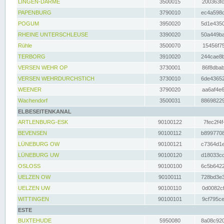
LINGEN-DARME
3500015
200363fc
PAPENBURG
3790010
ec4a598d
POGUM
3950020
5d1e4350
RHEINE UNTERSCHLEUSE
3390020
50a449ba
Rühle
3500070
15456f75
TERBORG
3910020
244cae8b
VERSEN WEHR OP
3730001
86f8dbab
VERSEN WEHRDURCHSTICH
3730010
6de43652
WEENER
3790020
aa6af4e6
Wachendorf
3500031
88698229
ELBESEITENKANAL
ARTLENBURG-ESK
90100122
7fec2f4f
BEVENSEN
90100112
b8997708
LÜNEBURG OW
90100121
c7364d1e
LÜNEBURG UW
90100120
d18033cd
OSLOSS
90100100
6c5b6422
UELZEN OW
90100111
728bd3e3
UELZEN UW
90100110
0d0082cf
WITTINGEN
90100101
9cf795ce
ESTE
BUXTEHUDE
5950080
8a08c920