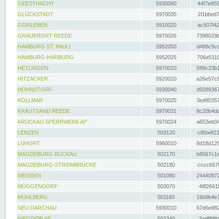
GEESTHACHT
5930060
44f7e955
GLÜCKSTADT
5970035
1f1bbed7
GORLEBEN
5910020
ac507f42
GRAUERORT REEDE
5970026
7398029b
HAMBURG ST. PAULI
5952050
d488c5cc
HAMBURG-HARBURG
5952025
706e5110
HETLINGEN
5970010
599c23b1
HITZACKER
5920010
a26e57c9
HOHNSTORF
5930040
d9289367
KOLLMAR
5970025
3ed90357
KRAUTSAND REEDE
5970031
8c20b4dc
KRÜCKAU-SPERRWERK AP
5970024
a653eb04
LENZEN
503120
c80a4f21
LÜHORT
5960010
8d18d129
MAGDEBURG-BUCKAU
502170
b8567c1e
MAGDEBURG-STROMBRÜCKE
502180
ccccb57f
MEISSEN
501080
24440872
MÜGGENDORF
503070
48f2661f
MÜHLBERG
501160
16b9b4e7
NEU DARCHAU
5930010
67d6e882
NIEGRIPP AP
502240
3adf88fd