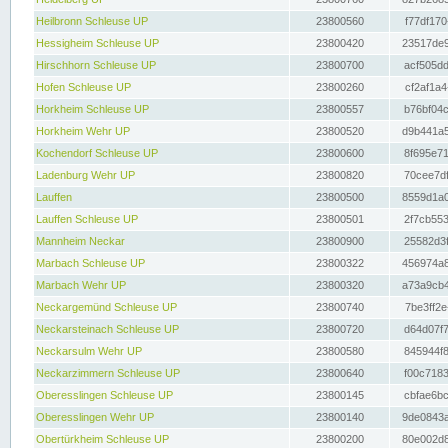
Heilbronn Schleuse UP
23800560
f77df170
Hessigheim Schleuse UP
23800420
23517de9
Hirschhorn Schleuse UP
23800700
acf505dd
Hofen Schleuse UP
23800260
cf2af1a4
Horkheim Schleuse UP
23800557
b76bf04c
Horkheim Wehr UP
23800520
d9b441a5
Kochendorf Schleuse UP
23800600
8f695e71
Ladenburg Wehr UP
23800820
70cee7df
Lauffen
23800500
8559d1a0
Lauffen Schleuse UP
23800501
2f7cb553
Mannheim Neckar
23800900
25582d3f
Marbach Schleuse UP
23800322
456974a8
Marbach Wehr UP
23800320
a73a9cb4
Neckargemünd Schleuse UP
23800740
7be3ff2e
Neckarsteinach Schleuse UP
23800720
d64d07f7
Neckarsulm Wehr UP
23800580
845944f8
Neckarzimmern Schleuse UP
23800640
f00c7183
Oberesslingen Schleuse UP
23800145
cbfae6bc
Oberesslingen Wehr UP
23800140
9de0843a
Obertürkheim Schleuse UP
23800200
80e002d8