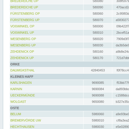
BREDEREICHE OP
580080
308f5979
BREDEREICHE UP
580090
470acd2a
FÜRSTENBERG OP
580060
2c95f83d
FÜRSTENBERG UP
580070
a5830277
VOßWINKEL OP
580000
09b422f7
VOßWINKEL UP
580010
2bcef51a
WESENBERG OP
580020
7909d3f7
WESENBERG UP
580030
da3b5de9
ZEHDENICK OP
580160
a9b8e24c
ZEHDENICK UP
580170
721d7dbf
ORKE
DALWIGKSTHAL
42840453
f0f78cc4
KLEINES HAFF
KARLSHAGEN
9690085
f53bb77f
KARNIN
9690084
da893bbd
UECKERMÜNDE
9690088
c1588dcc
WOLGAST
9650080
b327e35c
OSTE
BELUM
5980060
a9e93be0
BREMERVÖRDE UW
5980010
cf8a3ea2
HECHTHAUSEN
5980030
e5e02890