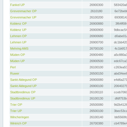
Fankel UP
26900300
583420a8
Grevenmacher OP
2610180
6e72bebf
Grevenmacher UP
26100200
69308142
Koblenz OP
26900880
3f64ff08
Koblenz UP
26900900
9dbcac54
Lehmen OP
26900680
d0abe01a
Lehmen UP
26900700
dc1bb420
Mehring AMS
26700100
4c1b6f17
Müden OP
26900480
a5c880a3
Müden UP
26900500
edc67ca3
Perl
26100100
c263ea53
Ruwer
26500150
abd34ee6
Sankt Aldegund OP
26900080
e4d6a271
Sankt Aldegund UP
26900100
20640279
Stadtbredimus OP
26100110
cceb7060
Stadtbredimus UP
26100130
dfdf753b
Trier OP
26500080
9d2b4126
Trier UP
26500100
3bec53ca
Wincheringen
26100140
bb5560fc
Wintrich OP
26700380
cb4789e4