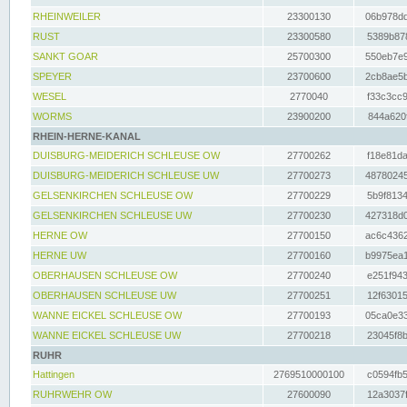
RHEINWEILER
23300130
06b978dd
RUST
23300580
5389b878
SANKT GOAR
25700300
550eb7e9
SPEYER
23700600
2cb8ae5b
WESEL
2770040
f33c3cc9
WORMS
23900200
844a620f
RHEIN-HERNE-KANAL
DUISBURG-MEIDERICH SCHLEUSE OW
27700262
f18e81da
DUISBURG-MEIDERICH SCHLEUSE UW
27700273
48780245
GELSENKIRCHEN SCHLEUSE OW
27700229
5b9f8134
GELSENKIRCHEN SCHLEUSE UW
27700230
427318d0
HERNE OW
27700150
ac6c4362
HERNE UW
27700160
b9975ea1
OBERHAUSEN SCHLEUSE OW
27700240
e251f943
OBERHAUSEN SCHLEUSE UW
27700251
12f63015
WANNE EICKEL SCHLEUSE OW
27700193
05ca0e33
WANNE EICKEL SCHLEUSE UW
27700218
23045f8b
RUHR
Hattingen
2769510000100
c0594fb5
RUHRWEHR OW
27600090
12a3037f