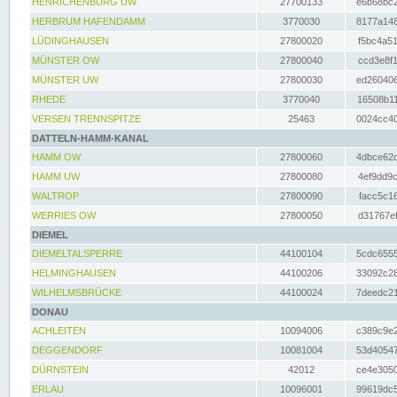
HENRICHENBURG UW
27700133
e6b68bc2
HERBRUM HAFENDAMM
3770030
8177a148
LÜDINGHAUSEN
27800020
f5bc4a51
MÜNSTER OW
27800040
ccd3e8f1
MÜNSTER UW
27800030
ed260406
RHEDE
3770040
16508b11
VERSEN TRENNSPITZE
25463
0024cc40
DATTELN-HAMM-KANAL
HAMM OW
27800060
4dbce62d
HAMM UW
27800080
4ef9dd9c
WALTROP
27800090
facc5c16
WERRIES OW
27800050
d31767ef
DIEMEL
DIEMELTALSPERRE
44100104
5cdc6555
HELMINGHAUSEN
44100206
33092c28
WILHELMSBRÜCKE
44100024
7deedc21
DONAU
ACHLEITEN
10094006
c389c9e2
DEGGENDORF
10081004
53d40547
DÜRNSTEIN
42012
ce4e3050
ERLAU
10096001
99619dc5