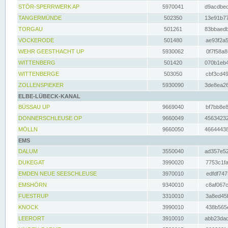
STÖR-SPERRWERK AP
5970041
d9acdbec
TANGERMÜNDE
502350
13e91b77
TORGAU
501261
83bbaedb
VOCKERODE
501480
ae93f2a5
WEHR GEESTHACHT UP
5930062
0f7f58a8
WITTENBERG
501420
070b1eb4
WITTENBERGE
503050
cbf3cd49
ZOLLENSPIEKER
5930090
3de8ea26
ELBE-LÜBECK-KANAL
BÜSSAU UP
9669040
bf7bb8e8
DONNERSCHLEUSE OP
9660049
45634232
MÖLLN
9660050
46644438
EMS
DALUM
3550040
ad357e52
DUKEGAT
3990020
7753c1fa
EMDEN NEUE SEESCHLEUSE
3970010
edfdf747
EMSHÖRN
9340010
c8af067c
FUESTRUP
3310010
3a8ed45f
KNOCK
3990010
438b565e
LEERORT
3910010
abb23dad