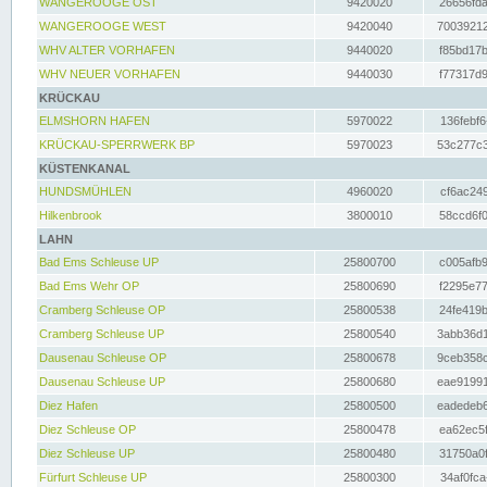
WANGEROOGE OST
9420020
26656fda
WANGEROOGE WEST
9420040
70039212
WHV ALTER VORHAFEN
9440020
f85bd17b
WHV NEUER VORHAFEN
9440030
f77317d9
KRÜCKAU
ELMSHORN HAFEN
5970022
136febf6
KRÜCKAU-SPERRWERK BP
5970023
53c277c3
KÜSTENKANAL
HUNDSMÜHLEN
4960020
cf6ac249
Hilkenbrook
3800010
58ccd6f0
LAHN
Bad Ems Schleuse UP
25800700
c005afb9
Bad Ems Wehr OP
25800690
f2295e77
Cramberg Schleuse OP
25800538
24fe419b
Cramberg Schleuse UP
25800540
3abb36d1
Dausenau Schleuse OP
25800678
9ceb358c
Dausenau Schleuse UP
25800680
eae91991
Diez Hafen
25800500
eadedeb6
Diez Schleuse OP
25800478
ea62ec5f
Diez Schleuse UP
25800480
31750a0f
Fürfurt Schleuse UP
25800300
34af0fca