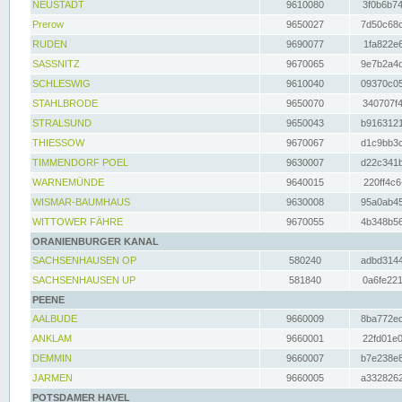
NEUSTADT
9610080
3f0b6b74
Prerow
9650027
7d50c68c
RUDEN
9690077
1fa822e6
SASSNITZ
9670065
9e7b2a4d
SCHLESWIG
9610040
09370c05
STAHLBRODE
9650070
340707f4
STRALSUND
9650043
b9163121
THIESSOW
9670067
d1c9bb3c
TIMMENDORF POEL
9630007
d22c341b
WARNEMÜNDE
9640015
220ff4c6
WISMAR-BAUMHAUS
9630008
95a0ab45
WITTOWER FÄHRE
9670055
4b348b56
ORANIENBURGER KANAL
SACHSENHAUSEN OP
580240
adbd3144
SACHSENHAUSEN UP
581840
0a6fe221
PEENE
AALBUDE
9660009
8ba772ed
ANKLAM
9660001
22fd01e0
DEMMIN
9660007
b7e238e8
JARMEN
9660005
a3328262
POTSDAMER HAVEL