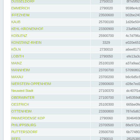
DÜSSELDORF
2750010
8f7e5f92
EMMERICH
2790020
9598e4cb
IFFEZHEIM
23500600
b02be240
KAUB
25700100
1d26e504
KEHL-KRONENHOF
23300900
23af9b02
KOBLENZ
25900700
4c7d796a
KONSTANZ-RHEIN
3329
e020e651
KÖLN
2730010
a6ee8177
LOBITH
2790050
efe13a3d
MAINZ
25100100
a37a9aa3
MANNHEIM
23700700
57090802
MAXAU
23700200
b6c6d5c8
NIERSTEIN-OPPENHEIM
23900600
d28e7ed1
Neuwied Stadt
27100370
dc407f1e
OBERWINTER
27100700
b45359df
OESTRICH
25100300
665be0fe
OTTENHEIM
23300800
787e5d63
PANNERDENSE KOP
2790060
3046493f
PHILIPPSBURG
23700500
88e972e1
PLITTERSDORF
23500700
6b774802
REES
2790010
2f025389