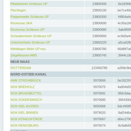
Pleidelsheim Schleuse UP
23800400
6e183f4b
Plochingen
23800100
be7ce40e
Poppenweiler Schleuse UP
23800300
f4854a4c
Rockenau SKA
23800690
4c00a166
Rockenau Schleuse UP
23800680
5ab4f00f
Schwabenheim Schleuse UP
23800800
ec9d3a4d
Untertürkheim Schleuse UP
23800220
a5ca02fb
Wieblingen Wehr UP neu
23800780
66d887a6
Ziegelhausen AMS
23800745
3944c1fd
NEUE MAAS
ROTTERDAM
123456786
a269e3be
NORD-OSTSEE-KANAL
AWK STROHBRÜCK
5970069
0e192297
NOK BREIHOLZ
5970075
4a904d59
NOK BRUNSBÜTTEL
5970091
85fc0dac
NOK DÜKERSWISCH
5970085
3954300d
NOK KIEL AUSSEN
5650068
6dc44585
NOK KIEL BINNEN
5979020
8af24d6a
NOK KÖNIGSFÖRDE
5970067
d0ec2790
NOK RENDSBURG
5970074
8c8afb56