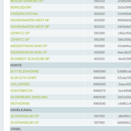
BERLIN-SPANDAU UP
580310
2c68509c
BORGSDORF
581591
1b2e2996
FRIEDRICHSTHAL
603420
314945d6
HOHENSAATEN WEST AP
603400
99309d3e
HOHENSAATEN WEST BP
603310
3404a6e5
LEHNITZ OP
581580
c8a1cf0a
LEHNITZ UP
581590
5bb1f56d
NIEDERFINOW SHW OP
692080
414dd4ee
NIEDERFINOW SHW UP
692090
4eec6b25
SCHWEDT SCHLEUSE BP
603410
4ee515f9
HUNTE
BUTTELERHÖRNE
4960060
b3d88ca6
ELSFLETH OHRT
4960080
531da758
HOLLERSIEL
4960050
2eacef2f
HUNTEBRÜCK
4960070
2e1d458b
OLDENBURG-DRIELAKE
4960030
1b51e55e
REITHÖRNE
4960040
c9df61c4
HAVELKANAL
SCHÖNWALDE OP
587050
d8ef9f21
SCHÖNWALDE UP
587060
b6650b13
IJSSEL