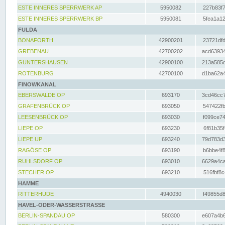
ESTE INNERES SPERRWERK AP
5950082
227b83f7
ESTE INNERES SPERRWERK BP
5950081
5fea1a12
FULDA
BONAFORTH
42900201
23721dfd
GREBENAU
42700202
acd63934
GUNTERSHAUSEN
42900100
213a585d
ROTENBURG
42700100
d1ba62a4
FINOWKANAL
EBERSWALDE OP
693170
3cd46cc7
GRAFENBRÜCK OP
693050
547422fb
LEESENBRÜCK OP
693030
f099ce74
LIEPE OP
693230
6f81b35f
LIEPE UP
693240
79d783d3
RAGÖSE OP
693190
b6bbe4f8
RUHLSDORF OP
693010
6629a4ca
STECHER OP
693210
516fbf8c
HAMME
RITTERHUDE
4940030
f49855d8
HAVEL-ODER-WASSERSTRASSE
BERLIN-SPANDAU OP
580300
e607a4b6