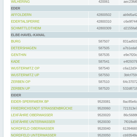
WILHERING
420061
aec23fd6
EDER
AFFOLDERN
42800502
ab9d5a42
EDERTALSPERRE
42800310
c6e9f744
SCHMITTLOTHEIM
42800309
d2155fa6
ELBE-HAVEL-KANAL
BURG
587507
831ad501
DETERSHAGEN
587505
a7b1eda9
GENTHIN
587535
e9e7f20c
KADE
587541
e4f29379
WUSTERWITZ OP
587540
c6a12d34
WUSTERWITZ UP
587550
3bfcf759
ZERBEN OP
587510
64c37072
ZERBEN UP
587520
532d8718
EIDER
EIDER-SPERRWERK BP
9520081
8ac85e6c
FRIEDRICHSTADT STRASSENBRÜCKE
9520060
721313e7
LEXFÄHRE OBERWASSER
9520020
86c5688f
LEXFÄHRE UNTERWASSER
9520030
7f01fbd8
NORDFELD OBERWASSER
9520040
61394669
NORDFELD UNTERWASSER
9520050
cb93548e