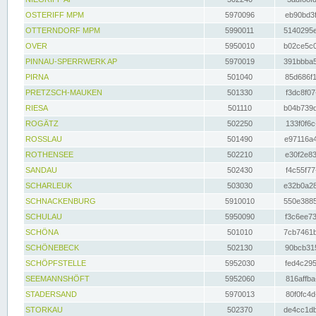
OSTERIFF MPM
5970096
eb90bd3f
OTTERNDORF MPM
5990011
5140295e
OVER
5950010
b02ce5c0
PINNAU-SPERRWERK AP
5970019
391bbba5
PIRNA
501040
85d686f1
PRETZSCH-MAUKEN
501330
f3dc8f07
RIESA
501110
b04b739d
ROGÄTZ
502250
133f0f6c
ROSSLAU
501490
e97116a4
ROTHENSEE
502210
e30f2e83
SANDAU
502430
f4c55f77
SCHARLEUK
503030
e32b0a28
SCHNACKENBURG
5910010
550e3885
SCHULAU
5950090
f3c6ee73
SCHÖNA
501010
7cb7461b
SCHÖNEBECK
502130
90bcb315
SCHÖPFSTELLE
5952030
fed4c295
SEEMANNSHÖFT
5952060
816affba
STADERSAND
5970013
80f0fc4d
STORKAU
502370
de4cc1db