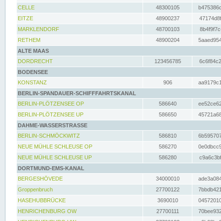
CELLE
48300105
b475386c
EITZE
48900237
47174d8f
MARKLENDORF
48700103
8b4f9f7c
RETHEM
48900204
5aaed954
ALTE MAAS
DORDRECHT
123456785
6c6f84c2
BODENSEE
KONSTANZ
906
aa9179c1
BERLIN-SPANDAUER-SCHIFFFAHRTSKANAL
BERLIN-PLÖTZENSEE OP
586640
ee52ce62
BERLIN-PLÖTZENSEE UP
586650
45721a68
DAHME-WASSERSTRASSE
BERLIN-SCHMÖCKWITZ
586810
6b595707
NEUE MÜHLE SCHLEUSE OP
586270
0e0dbcc9
NEUE MÜHLE SCHLEUSE UP
586280
c9a6c3bf
DORTMUND-EMS-KANAL
BERGESHÖVEDE
34000010
ade3a084
Groppenbruch
27700122
7bbdb421
HASEHUBBRÜCKE
3690010
04572010
HENRICHENBURG OW
27700111
70bee932