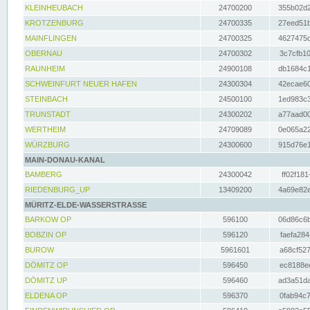
KLEINHEUBACH
24700200
355b02d2
KROTZENBURG
24700335
27eed51b
MAINFLINGEN
24700325
4627475d
OBERNAU
24700302
3c7cfb10
RAUNHEIM
24900108
db1684c1
SCHWEINFURT NEUER HAFEN
24300304
42ecae60
STEINBACH
24500100
1ed983c3
TRUNSTADT
24300202
a77aad00
WERTHEIM
24709089
0e065a22
WÜRZBURG
24300600
915d76e1
MAIN-DONAU-KANAL
BAMBERG
24300042
ff02f181
RIEDENBURG_UP
13409200
4a69e82e
MÜRITZ-ELDE-WASSERSTRASSE
BARKOW OP
596100
06d86c6b
BOBZIN OP
596120
faefa284
BUROW
5961601
a68cf527
DÖMITZ OP
596450
ec8188ee
DÖMITZ UP
596460
ad3a51da
ELDENA OP
596370
0fab94c7