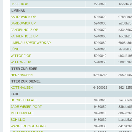
IJSSELKOP
2790070
bbaefa8e
ILMENAU
BARDOWICK OP
5940029
07830b68
BARDOWICK UP
5940030
a238b70f
FAHRENHOLZ OP
5940070
c33c3667
FAHRENHOLZ UP
5940060
bb62b28f
ILMENAU SPERRWERK AP
5940080
6b05e8dc
LÜNE
5940020
d7a8df36
WITTORF OP
5940049
eb3d4195
WITTORF UP
5940050
308c39b6
ITTER ZUR EDER
HERZHAUSEN
42800218
855205e7
ITTER ZUR DIEMEL
KOTTHAUSEN
44100013
36243256
JADE
HOOKSIELPLATE
9430020
fac30fe9
JADE-WESER-PORT
9430050
33bdec83
MELLUMPLATE
9420010
c8b9a2b6
SCHILLIG
9430030
b1cda5a0
WANGEROOGE NORD
9420030
c41d42b1