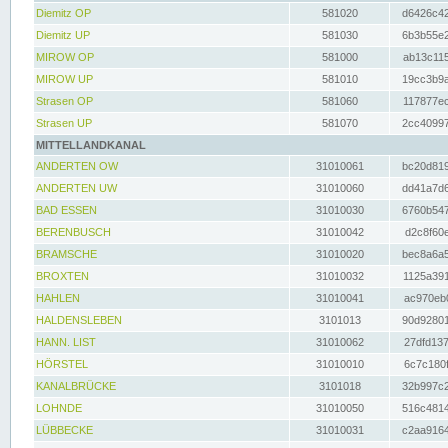
Diemitz OP
581020
d6426c42
Diemitz UP
581030
6b3b55e2
MIROW OP
581000
ab13c115
MIROW UP
581010
19cc3b9a
Strasen OP
581060
117877ec
Strasen UP
581070
2cc40997
MITTELLANDKANAL
ANDERTEN OW
31010061
bc20d819
ANDERTEN UW
31010060
dd41a7d6
BAD ESSEN
31010030
6760b547
BERENBUSCH
31010042
d2c8f60e
BRAMSCHE
31010020
bec8a6a5
BROXTEN
31010032
1125a391
HAHLEN
31010041
ac970eb0
HALDENSLEBEN
3101013
90d92801
HANN. LIST
31010062
27dfd137
HÖRSTEL
31010010
6c7c180f
KANALBRÜCKE
3101018
32b997c2
LOHNDE
31010050
516c4814
LÜBBECKE
31010031
c2aa9164