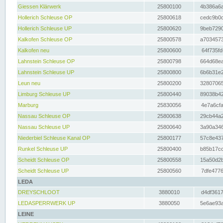
Giessen Klärwerk
25800100
4b386a6a
Hollerich Schleuse OP
25800618
cedc9b0c
Hollerich Schleuse UP
25800620
9beb7290
Kalkofen Schleuse OP
25800578
a7034573
Kalkofen neu
25800600
64f735fd
Lahnstein Schleuse OP
25800798
664d68ea
Lahnstein Schleuse UP
25800800
6b6b31e2
Leun neu
25800200
32807065
Limburg Schleuse UP
25800440
89038b42
Marburg
25830056
4e7a6cfa
Nassau Schleuse OP
25800638
29cb44a2
Nassau Schleuse UP
25800640
3a90a346
Niederbiel Schleuse Kanal OP
25800177
57c8e437
Runkel Schleuse UP
25800400
b85b17cc
Scheidt Schleuse OP
25800558
15a50d2b
Scheidt Schleuse UP
25800560
7dfe4776
LEDA
DREYSCHLOOT
3880010
d4df3617
LEDASPERRWERK UP
3880050
5e6ae93a
LEINE