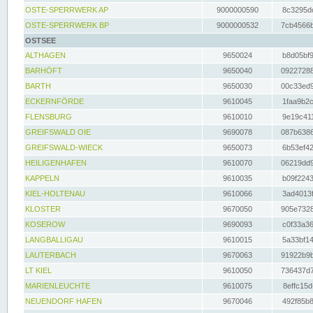
OSTE-SPERRWERK AP
9000000590
8c3295dc
OSTE-SPERRWERK BP
9000000532
7cb4566b
OSTSEE
ALTHAGEN
9650024
b8d05bf9
BARHÖFT
9650040
09227288
BARTH
9650030
00c33ed9
ECKERNFÖRDE
9610045
1faa9b2c
FLENSBURG
9610010
9e19c411
GREIFSWALD OIE
9690078
087b6386
GREIFSWALD-WIECK
9650073
6b53ef42
HEILIGENHAFEN
9610070
06219dd9
KAPPELN
9610035
b09f2243
KIEL-HOLTENAU
9610066
3ad4013f
KLOSTER
9670050
905e7328
KOSEROW
9690093
c0f33a36
LANGBALLIGAU
9610015
5a33bf14
LAUTERBACH
9670063
91922b9b
LT KIEL
9610050
736437d7
MARIENLEUCHTE
9610075
8effc15d
NEUENDORF HAFEN
9670046
492f85b8