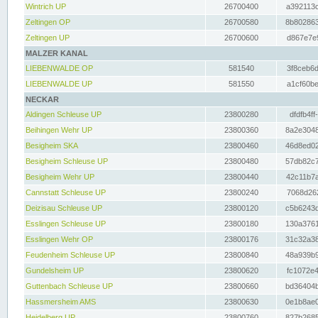
Wintrich UP
26700400
a392113c
Zeltingen OP
26700580
8b802863
Zeltingen UP
26700600
d867e7e9
MALZER KANAL
LIEBENWALDE OP
581540
3f8ceb6d
LIEBENWALDE UP
581550
a1cf60be
NECKAR
Aldingen Schleuse UP
23800280
dfdfb4ff
Beihingen Wehr UP
23800360
8a2e3048
Besigheim SKA
23800460
46d8ed02
Besigheim Schleuse UP
23800480
57db82c7
Besigheim Wehr UP
23800440
42c11b7a
Cannstatt Schleuse UP
23800240
7068d262
Deizisau Schleuse UP
23800120
c5b6243d
Esslingen Schleuse UP
23800180
130a3761
Esslingen Wehr OP
23800176
31c32a38
Feudenheim Schleuse UP
23800840
48a939b9
Gundelsheim UP
23800620
fc1072e4
Guttenbach Schleuse UP
23800660
bd36404b
Hassmersheim AMS
23800630
0e1b8ae0
Heidelberg UP
23800760
827b2685