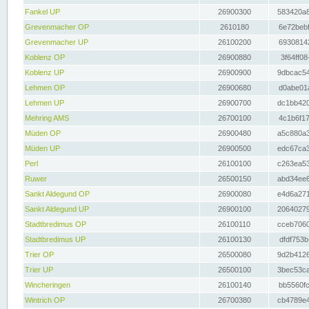
Fankel UP
26900300
583420a8
Grevenmacher OP
2610180
6e72bebf
Grevenmacher UP
26100200
69308142
Koblenz OP
26900880
3f64ff08
Koblenz UP
26900900
9dbcac54
Lehmen OP
26900680
d0abe01a
Lehmen UP
26900700
dc1bb420
Mehring AMS
26700100
4c1b6f17
Müden OP
26900480
a5c880a3
Müden UP
26900500
edc67ca3
Perl
26100100
c263ea53
Ruwer
26500150
abd34ee6
Sankt Aldegund OP
26900080
e4d6a271
Sankt Aldegund UP
26900100
20640279
Stadtbredimus OP
26100110
cceb7060
Stadtbredimus UP
26100130
dfdf753b
Trier OP
26500080
9d2b4126
Trier UP
26500100
3bec53ca
Wincheringen
26100140
bb5560fc
Wintrich OP
26700380
cb4789e4