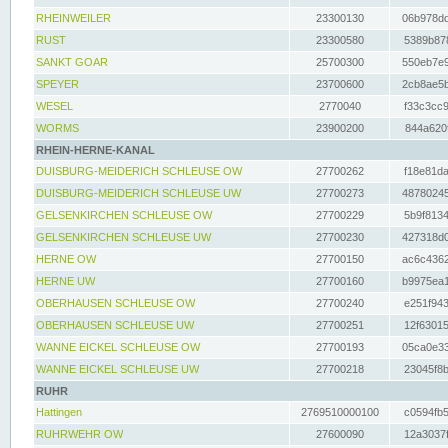
RHEINWEILER
23300130
06b978dd
RUST
23300580
5389b878
SANKT GOAR
25700300
550eb7e9
SPEYER
23700600
2cb8ae5b
WESEL
2770040
f33c3cc9
WORMS
23900200
844a620f
RHEIN-HERNE-KANAL
DUISBURG-MEIDERICH SCHLEUSE OW
27700262
f18e81da
DUISBURG-MEIDERICH SCHLEUSE UW
27700273
48780245
GELSENKIRCHEN SCHLEUSE OW
27700229
5b9f8134
GELSENKIRCHEN SCHLEUSE UW
27700230
427318d0
HERNE OW
27700150
ac6c4362
HERNE UW
27700160
b9975ea1
OBERHAUSEN SCHLEUSE OW
27700240
e251f943
OBERHAUSEN SCHLEUSE UW
27700251
12f63015
WANNE EICKEL SCHLEUSE OW
27700193
05ca0e33
WANNE EICKEL SCHLEUSE UW
27700218
23045f8b
RUHR
Hattingen
2769510000100
c0594fb5
RUHRWEHR OW
27600090
12a3037f