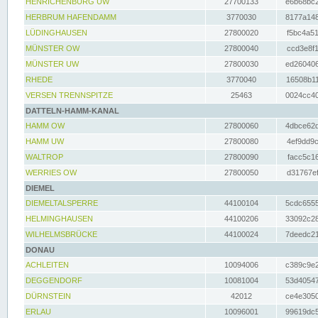
HENRICHENBURG UW
27700133
e6b68bc2
HERBRUM HAFENDAMM
3770030
8177a148
LÜDINGHAUSEN
27800020
f5bc4a51
MÜNSTER OW
27800040
ccd3e8f1
MÜNSTER UW
27800030
ed260406
RHEDE
3770040
16508b11
VERSEN TRENNSPITZE
25463
0024cc40
DATTELN-HAMM-KANAL
HAMM OW
27800060
4dbce62d
HAMM UW
27800080
4ef9dd9c
WALTROP
27800090
facc5c16
WERRIES OW
27800050
d31767ef
DIEMEL
DIEMELTALSPERRE
44100104
5cdc6555
HELMINGHAUSEN
44100206
33092c28
WILHELMSBRÜCKE
44100024
7deedc21
DONAU
ACHLEITEN
10094006
c389c9e2
DEGGENDORF
10081004
53d40547
DÜRNSTEIN
42012
ce4e3050
ERLAU
10096001
99619dc5