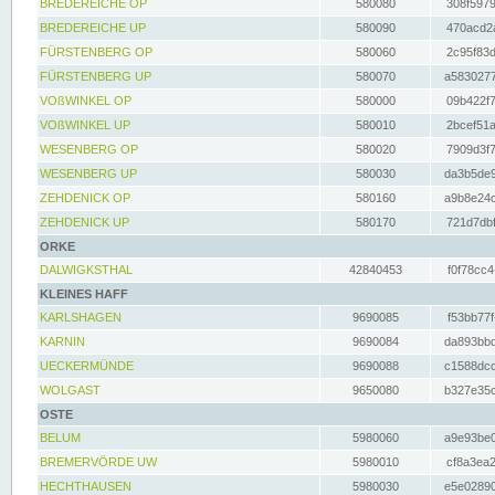
BREDEREICHE OP
580080
308f5979
BREDEREICHE UP
580090
470acd2a
FÜRSTENBERG OP
580060
2c95f83d
FÜRSTENBERG UP
580070
a5830277
VOßWINKEL OP
580000
09b422f7
VOßWINKEL UP
580010
2bcef51a
WESENBERG OP
580020
7909d3f7
WESENBERG UP
580030
da3b5de9
ZEHDENICK OP
580160
a9b8e24c
ZEHDENICK UP
580170
721d7dbf
ORKE
DALWIGKSTHAL
42840453
f0f78cc4
KLEINES HAFF
KARLSHAGEN
9690085
f53bb77f
KARNIN
9690084
da893bbd
UECKERMÜNDE
9690088
c1588dcc
WOLGAST
9650080
b327e35c
OSTE
BELUM
5980060
a9e93be0
BREMERVÖRDE UW
5980010
cf8a3ea2
HECHTHAUSEN
5980030
e5e02890