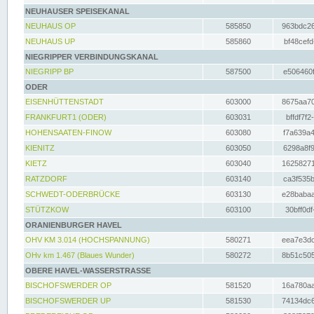
NEUHAUSER SPEISEKANAL
NEUHAUS OP
585850
963bdc26
NEUHAUS UP
585860
bf48cefd
NIEGRIPPER VERBINDUNGSKANAL
NIEGRIPP BP
587500
e506460f
ODER
EISENHÜTTENSTADT
603000
8675aa70
FRANKFURT1 (ODER)
603031
bffdf7f2
HOHENSAATEN-FINOW
603080
f7a639a4
KIENITZ
603050
6298a8f9
KIETZ
603040
16258271
RATZDORF
603140
ca3f535b
SCHWEDT-ODERBRÜCKE
603130
e28babaa
STÜTZKOW
603100
30bff0df
ORANIENBURGER HAVEL
OHV KM 3.014 (HOCHSPANNUNG)
580271
eea7e3dc
OHv km 1.467 (Blaues Wunder)
580272
8b51c505
OBERE HAVEL-WASSERSTRASSE
BISCHOFSWERDER OP
581520
16a780aa
BISCHOFSWERDER UP
581530
74134dc6