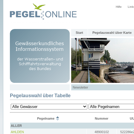
Hilfe
Link
Start
Pegelauswahl über Karte
Newsletter
Pegelauswahl über Tabelle
Pegelname
Nummer
UU
ALLER
AHLDEN
48900102
522286e2