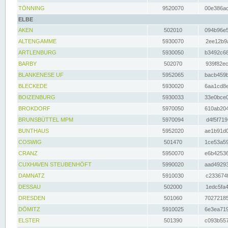
TÖNNING
9520070
00e386ac
ELBE
AKEN
502010
094b96e5
ALTENGAMME
5930070
2ee12b9a
ARTLENBURG
5930050
b3492c68
BARBY
502070
939f82ec
BLANKENESE UF
5952065
bacb459b
BLECKEDE
5930020
6aa1cd8e
BOIZENBURG
5930033
33e0bce0
BROKDORF
5970050
610ab204
BRUNSBÜTTEL MPM
5970094
d4f5f719
BUNTHAUS
5952020
ae1b91d0
COSWIG
501470
1ce53a59
CRANZ
5950070
e6b42536
CUXHAVEN STEUBENHÖFT
5990020
aad49293
DAMNATZ
5910030
c233674f
DESSAU
502000
1edc5fa4
DRESDEN
501060
70272185
DÖMITZ
5910025
6e3ea719
ELSTER
501390
c093b557