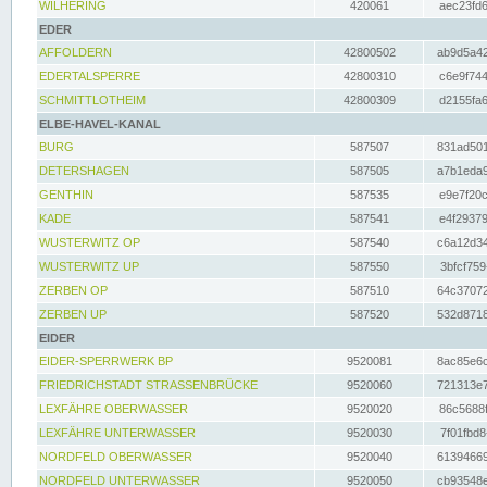
WILHERING
420061
aec23fd6
EDER
AFFOLDERN
42800502
ab9d5a42
EDERTALSPERRE
42800310
c6e9f744
SCHMITTLOTHEIM
42800309
d2155fa6
ELBE-HAVEL-KANAL
BURG
587507
831ad501
DETERSHAGEN
587505
a7b1eda9
GENTHIN
587535
e9e7f20c
KADE
587541
e4f29379
WUSTERWITZ OP
587540
c6a12d34
WUSTERWITZ UP
587550
3bfcf759
ZERBEN OP
587510
64c37072
ZERBEN UP
587520
532d8718
EIDER
EIDER-SPERRWERK BP
9520081
8ac85e6c
FRIEDRICHSTADT STRASSENBRÜCKE
9520060
721313e7
LEXFÄHRE OBERWASSER
9520020
86c5688f
LEXFÄHRE UNTERWASSER
9520030
7f01fbd8
NORDFELD OBERWASSER
9520040
61394669
NORDFELD UNTERWASSER
9520050
cb93548e