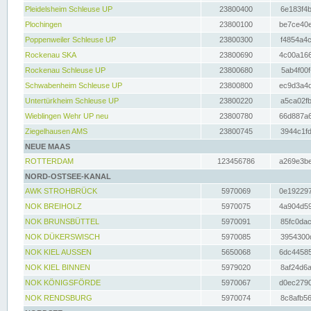
Pleidelsheim Schleuse UP
23800400
6e183f4b
Plochingen
23800100
be7ce40e
Poppenweiler Schleuse UP
23800300
f4854a4c
Rockenau SKA
23800690
4c00a166
Rockenau Schleuse UP
23800680
5ab4f00f
Schwabenheim Schleuse UP
23800800
ec9d3a4d
Untertürkheim Schleuse UP
23800220
a5ca02fb
Wieblingen Wehr UP neu
23800780
66d887a6
Ziegelhausen AMS
23800745
3944c1fd
NEUE MAAS
ROTTERDAM
123456786
a269e3be
NORD-OSTSEE-KANAL
AWK STROHBRÜCK
5970069
0e192297
NOK BREIHOLZ
5970075
4a904d59
NOK BRUNSBÜTTEL
5970091
85fc0dac
NOK DÜKERSWISCH
5970085
3954300d
NOK KIEL AUSSEN
5650068
6dc44585
NOK KIEL BINNEN
5979020
8af24d6a
NOK KÖNIGSFÖRDE
5970067
d0ec2790
NOK RENDSBURG
5970074
8c8afb56