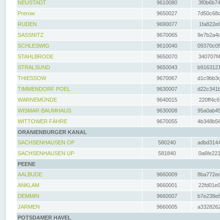
NEUSTADT
9610080
3f0b6b74
Prerow
9650027
7d50c68c
RUDEN
9690077
1fa822e6
SASSNITZ
9670065
9e7b2a4d
SCHLESWIG
9610040
09370c05
STAHLBRODE
9650070
340707f4
STRALSUND
9650043
b9163121
THIESSOW
9670067
d1c9bb3c
TIMMENDORF POEL
9630007
d22c341b
WARNEMÜNDE
9640015
220ff4c6
WISMAR-BAUMHAUS
9630008
95a0ab45
WITTOWER FÄHRE
9670055
4b348b56
ORANIENBURGER KANAL
SACHSENHAUSEN OP
580240
adbd3144
SACHSENHAUSEN UP
581840
0a6fe221
PEENE
AALBUDE
9660009
8ba772ed
ANKLAM
9660001
22fd01e0
DEMMIN
9660007
b7e238e8
JARMEN
9660005
a3328262
POTSDAMER HAVEL