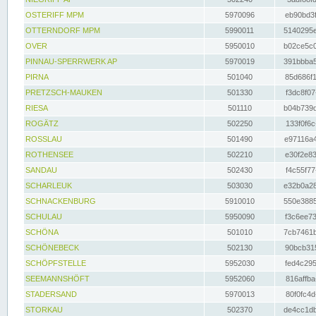
OSTERIFF MPM
5970096
eb90bd3f
OTTERNDORF MPM
5990011
5140295e
OVER
5950010
b02ce5c0
PINNAU-SPERRWERK AP
5970019
391bbba5
PIRNA
501040
85d686f1
PRETZSCH-MAUKEN
501330
f3dc8f07
RIESA
501110
b04b739d
ROGÄTZ
502250
133f0f6c
ROSSLAU
501490
e97116a4
ROTHENSEE
502210
e30f2e83
SANDAU
502430
f4c55f77
SCHARLEUK
503030
e32b0a28
SCHNACKENBURG
5910010
550e3885
SCHULAU
5950090
f3c6ee73
SCHÖNA
501010
7cb7461b
SCHÖNEBECK
502130
90bcb315
SCHÖPFSTELLE
5952030
fed4c295
SEEMANNSHÖFT
5952060
816affba
STADERSAND
5970013
80f0fc4d
STORKAU
502370
de4cc1db