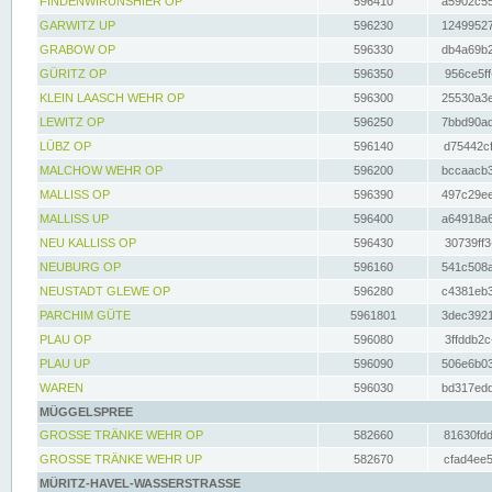
FINDENWIRUNSHIER OP
596410
a5902c55
GARWITZ UP
596230
12499527
GRABOW OP
596330
db4a69b2
GÜRITZ OP
596350
956ce5ff
KLEIN LAASCH WEHR OP
596300
25530a3e
LEWITZ OP
596250
7bbd90ad
LÜBZ OP
596140
d75442cf
MALCHOW WEHR OP
596200
bccaacb3
MALLISS OP
596390
497c29ee
MALLISS UP
596400
a64918a6
NEU KALLISS OP
596430
30739ff3
NEUBURG OP
596160
541c508a
NEUSTADT GLEWE OP
596280
c4381eb3
PARCHIM GÜTE
5961801
3dec3921
PLAU OP
596080
3ffddb2c
PLAU UP
596090
506e6b03
WAREN
596030
bd317edd
MÜGGELSPREE
GROSSE TRÄNKE WEHR OP
582660
81630fdd
GROSSE TRÄNKE WEHR UP
582670
cfad4ee5
MÜRITZ-HAVEL-WASSERSTRASSE