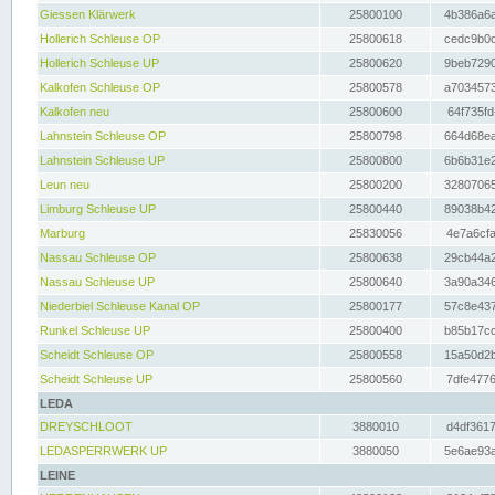
Giessen Klärwerk
25800100
4b386a6a
Hollerich Schleuse OP
25800618
cedc9b0c
Hollerich Schleuse UP
25800620
9beb7290
Kalkofen Schleuse OP
25800578
a7034573
Kalkofen neu
25800600
64f735fd
Lahnstein Schleuse OP
25800798
664d68ea
Lahnstein Schleuse UP
25800800
6b6b31e2
Leun neu
25800200
32807065
Limburg Schleuse UP
25800440
89038b42
Marburg
25830056
4e7a6cfa
Nassau Schleuse OP
25800638
29cb44a2
Nassau Schleuse UP
25800640
3a90a346
Niederbiel Schleuse Kanal OP
25800177
57c8e437
Runkel Schleuse UP
25800400
b85b17cc
Scheidt Schleuse OP
25800558
15a50d2b
Scheidt Schleuse UP
25800560
7dfe4776
LEDA
DREYSCHLOOT
3880010
d4df3617
LEDASPERRWERK UP
3880050
5e6ae93a
LEINE