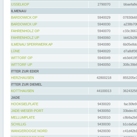
IJSSELKOP
2790070
bbaefa8e
ILMENAU
BARDOWICK OP
5940029
07830b68
BARDOWICK UP
5940030
a238b70f
FAHRENHOLZ OP
5940070
c33c3667
FAHRENHOLZ UP
5940060
bb62b28f
ILMENAU SPERRWERK AP
5940080
6b05e8dc
LÜNE
5940020
d7a8df36
WITTORF OP
5940049
eb3d4195
WITTORF UP
5940050
308c39b6
ITTER ZUR EDER
HERZHAUSEN
42800218
855205e7
ITTER ZUR DIEMEL
KOTTHAUSEN
44100013
36243256
JADE
HOOKSIELPLATE
9430020
fac30fe9
JADE-WESER-PORT
9430050
33bdec83
MELLUMPLATE
9420010
c8b9a2b6
SCHILLIG
9430030
b1cda5a0
WANGEROOGE NORD
9420030
c41d42b1