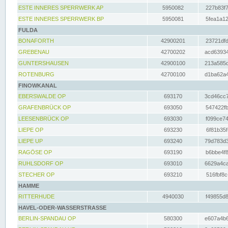
ESTE INNERES SPERRWERK AP
5950082
227b83f7
ESTE INNERES SPERRWERK BP
5950081
5fea1a12
FULDA
BONAFORTH
42900201
23721dfd
GREBENAU
42700202
acd63934
GUNTERSHAUSEN
42900100
213a585d
ROTENBURG
42700100
d1ba62a4
FINOWKANAL
EBERSWALDE OP
693170
3cd46cc7
GRAFENBRÜCK OP
693050
547422fb
LEESENBRÜCK OP
693030
f099ce74
LIEPE OP
693230
6f81b35f
LIEPE UP
693240
79d783d3
RAGÖSE OP
693190
b6bbe4f8
RUHLSDORF OP
693010
6629a4ca
STECHER OP
693210
516fbf8c
HAMME
RITTERHUDE
4940030
f49855d8
HAVEL-ODER-WASSERSTRASSE
BERLIN-SPANDAU OP
580300
e607a4b6