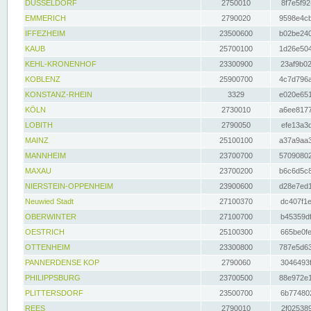
DÜSSELDORF
2750010
8f7e5f92
EMMERICH
2790020
9598e4cb
IFFEZHEIM
23500600
b02be240
KAUB
25700100
1d26e504
KEHL-KRONENHOF
23300900
23af9b02
KOBLENZ
25900700
4c7d796a
KONSTANZ-RHEIN
3329
e020e651
KÖLN
2730010
a6ee8177
LOBITH
2790050
efe13a3d
MAINZ
25100100
a37a9aa3
MANNHEIM
23700700
57090802
MAXAU
23700200
b6c6d5c8
NIERSTEIN-OPPENHEIM
23900600
d28e7ed1
Neuwied Stadt
27100370
dc407f1e
OBERWINTER
27100700
b45359df
OESTRICH
25100300
665be0fe
OTTENHEIM
23300800
787e5d63
PANNERDENSE KOP
2790060
3046493f
PHILIPPSBURG
23700500
88e972e1
PLITTERSDORF
23500700
6b774802
REES
2790010
2f025389