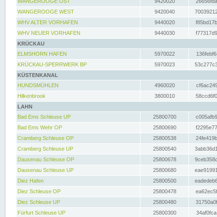
WANGEROOGE OST
9420020
26656fda
WANGEROOGE WEST
9420040
70039212
WHV ALTER VORHAFEN
9440020
f85bd17b
WHV NEUER VORHAFEN
9440030
f77317d9
KRÜCKAU
ELMSHORN HAFEN
5970022
136febf6
KRÜCKAU-SPERRWERK BP
5970023
53c277c3
KÜSTENKANAL
HUNDSMÜHLEN
4960020
cf6ac249
Hilkenbrook
3800010
58ccd6f0
LAHN
Bad Ems Schleuse UP
25800700
c005afb9
Bad Ems Wehr OP
25800690
f2295e77
Cramberg Schleuse OP
25800538
24fe419b
Cramberg Schleuse UP
25800540
3abb36d1
Dausenau Schleuse OP
25800678
9ceb358c
Dausenau Schleuse UP
25800680
eae91991
Diez Hafen
25800500
eadedeb6
Diez Schleuse OP
25800478
ea62ec5f
Diez Schleuse UP
25800480
31750a0f
Fürfurt Schleuse UP
25800300
34af0fca