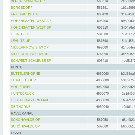
BERLIN-SPANDAU UP
580310
2c68509c
BORGSDORF
581591
1b2e2996
FRIEDRICHSTHAL
603420
314945d6
HOHENSAATEN WEST AP
603400
99309d3e
HOHENSAATEN WEST BP
603310
3404a6e5
LEHNITZ OP
581580
c8a1cf0a
LEHNITZ UP
581590
5bb1f56d
NIEDERFINOW SHW OP
692080
414dd4ee
NIEDERFINOW SHW UP
692090
4eec6b25
SCHWEDT SCHLEUSE BP
603410
4ee515f9
HUNTE
BUTTELERHÖRNE
4960060
b3d88ca6
ELSFLETH OHRT
4960080
531da758
HOLLERSIEL
4960050
2eacef2f
HUNTEBRÜCK
4960070
2e1d458b
OLDENBURG-DRIELAKE
4960030
1b51e55e
REITHÖRNE
4960040
c9df61c4
HAVELKANAL
SCHÖNWALDE OP
587050
d8ef9f21
SCHÖNWALDE UP
587060
b6650b13
IJSSEL