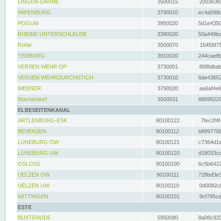
LINGEN-DARME
3500015
200363fc
PAPENBURG
3790010
ec4a598d
POGUM
3950020
5d1e4350
RHEINE UNTERSCHLEUSE
3390020
50a449ba
Rühle
3500070
15456f75
TERBORG
3910020
244cae8b
VERSEN WEHR OP
3730001
86f8dbab
VERSEN WEHRDURCHSTICH
3730010
6de43652
WEENER
3790020
aa6af4e6
Wachendorf
3500031
88698229
ELBESEITENKANAL
ARTLENBURG-ESK
90100122
7fec2f4f
BEVENSEN
90100112
b8997708
LÜNEBURG OW
90100121
c7364d1e
LÜNEBURG UW
90100120
d18033cd
OSLOSS
90100100
6c5b6422
UELZEN OW
90100111
728bd3e3
UELZEN UW
90100110
0d0082cf
WITTINGEN
90100101
9cf795ce
ESTE
BUXTEHUDE
5950080
8a08c920