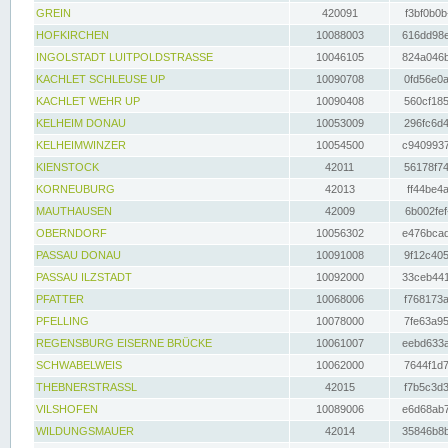
GREIN
420091
f3bf0b0b
HOFKIRCHEN
10088003
616dd98e
INGOLSTADT LUITPOLDSTRASSE
10046105
824a046b
KACHLET SCHLEUSE UP
10090708
0fd56e0a
KACHLET WEHR UP
10090408
560cf185
KELHEIM DONAU
10053009
296fc6d4
KELHEIMWINZER
10054500
c9409937
KIENSTOCK
42011
56178f74
KORNEUBURG
42013
ff44be4a
MAUTHAUSEN
42009
6b002fef
OBERNDORF
10056302
e476bcad
PASSAU DONAU
10091008
9f12c405
PASSAU ILZSTADT
10092000
33ceb441
PFATTER
10068006
f768173a
PFELLING
10078000
7fe63a95
REGENSBURG EISERNE BRÜCKE
10061007
eebd633a
SCHWABELWEIS
10062000
7644f1d7
THEBNERSTRASSL
42015
f7b5c3d3
VILSHOFEN
10089006
e6d68ab7
WILDUNGSMAUER
42014
35846b8b