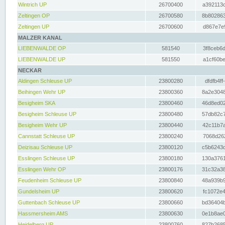
Wintrich UP
26700400
a392113c
Zeltingen OP
26700580
8b802863
Zeltingen UP
26700600
d867e7e9
MALZER KANAL
LIEBENWALDE OP
581540
3f8ceb6d
LIEBENWALDE UP
581550
a1cf60be
NECKAR
Aldingen Schleuse UP
23800280
dfdfb4ff
Beihingen Wehr UP
23800360
8a2e3048
Besigheim SKA
23800460
46d8ed02
Besigheim Schleuse UP
23800480
57db82c7
Besigheim Wehr UP
23800440
42c11b7a
Cannstatt Schleuse UP
23800240
7068d262
Deizisau Schleuse UP
23800120
c5b6243d
Esslingen Schleuse UP
23800180
130a3761
Esslingen Wehr OP
23800176
31c32a38
Feudenheim Schleuse UP
23800840
48a939b9
Gundelsheim UP
23800620
fc1072e4
Guttenbach Schleuse UP
23800660
bd36404b
Hassmersheim AMS
23800630
0e1b8ae0
Heidelberg UP
23800760
827b2685