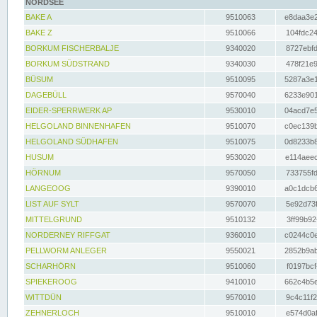
NORDSEE
BAKE A
9510063
e8daa3e2
BAKE Z
9510066
104fdc24
BORKUM FISCHERBALJE
9340020
8727ebfd
BORKUM SÜDSTRAND
9340030
478f21e9
BÜSUM
9510095
5287a3e1
DAGEBÜLL
9570040
6233e901
EIDER-SPERRWERK AP
9530010
04acd7e5
HELGOLAND BINNENHAFEN
9510070
c0ec139b
HELGOLAND SÜDHAFEN
9510075
0d8233b8
HUSUM
9530020
e114aeec
HÖRNUM
9570050
733755fd
LANGEOOG
9390010
a0c1dcb6
LIST AUF SYLT
9570070
5e92d73f
MITTELGRUND
9510132
3ff99b92
NORDERNEY RIFFGAT
9360010
c0244c0e
PELLWORM ANLEGER
9550021
2852b9ab
SCHARHÖRN
9510060
f0197bcf
SPIEKEROOG
9410010
662c4b5e
WITTDÜN
9570010
9c4c11f2
ZEHNERLOCH
9510010
e574d0af