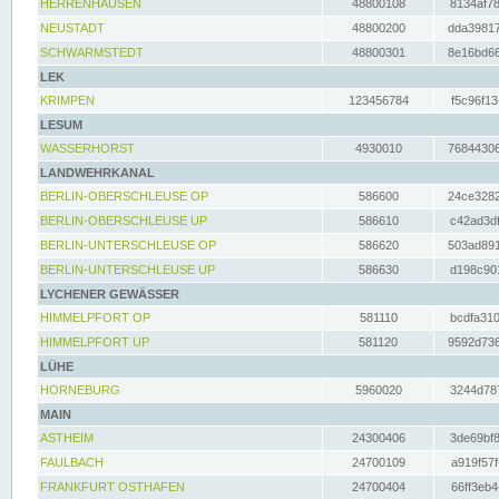
HERRENHAUSEN
48800108
8134af78
NEUSTADT
48800200
dda39817
SCHWARMSTEDT
48800301
8e16bd66
LEK
KRIMPEN
123456784
f5c96f13
LESUM
WASSERHORST
4930010
76844306
LANDWEHRKANAL
BERLIN-OBERSCHLEUSE OP
586600
24ce3282
BERLIN-OBERSCHLEUSE UP
586610
c42ad3df
BERLIN-UNTERSCHLEUSE OP
586620
503ad891
BERLIN-UNTERSCHLEUSE UP
586630
d198c901
LYCHENER GEWÄSSER
HIMMELPFORT OP
581110
bcdfa310
HIMMELPFORT UP
581120
9592d736
LÜHE
HORNEBURG
5960020
3244d787
MAIN
ASTHEIM
24300406
3de69bf8
FAULBACH
24700109
a919f57f
FRANKFURT OSTHAFEN
24700404
66ff3eb4