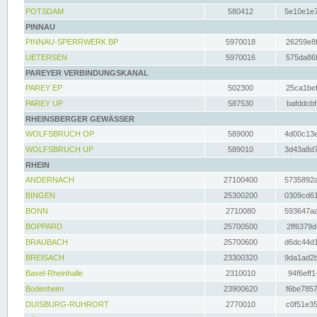
POTSDAM
580412
5e10e1e7
PINNAU
PINNAU-SPERRWERK BP
5970018
26259e8f
UETERSEN
5970016
575da86f
PAREYER VERBINDUNGSKANAL
PAREY EP
502300
25ca1bef
PAREY UP
587530
bafddcbf
RHEINSBERGER GEWÄSSER
WOLFSBRUCH OP
589000
4d00c13e
WOLFSBRUCH UP
589010
3d43a8d7
RHEIN
ANDERNACH
27100400
5735892a
BINGEN
25300200
0309cd61
BONN
2710080
593647aa
BOPPARD
25700500
2ff6379d
BRAUBACH
25700600
d6dc44d1
BREISACH
23300320
9da1ad2b
Basel-Rheinhalle
2310010
94f6eff1
Bodenheim
23900620
f6be7857
DUISBURG-RUHRORT
2770010
c0f51e35