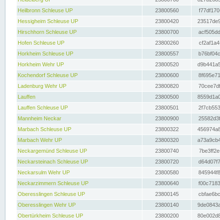
Heilbronn Schleuse UP
23800560
f77df170
Hessigheim Schleuse UP
23800420
23517de9
Hirschhorn Schleuse UP
23800700
acf505dd
Hofen Schleuse UP
23800260
cf2af1a4
Horkheim Schleuse UP
23800557
b76bf04c
Horkheim Wehr UP
23800520
d9b441a5
Kochendorf Schleuse UP
23800600
8f695e71
Ladenburg Wehr UP
23800820
70cee7df
Lauffen
23800500
8559d1a0
Lauffen Schleuse UP
23800501
2f7cb553
Mannheim Neckar
23800900
25582d3f
Marbach Schleuse UP
23800322
456974a8
Marbach Wehr UP
23800320
a73a9cb4
Neckargemünd Schleuse UP
23800740
7be3ff2e
Neckarsteinach Schleuse UP
23800720
d64d07f7
Neckarsulm Wehr UP
23800580
845944f8
Neckarzimmern Schleuse UP
23800640
f00c7183
Oberesslingen Schleuse UP
23800145
cbfae6bc
Oberesslingen Wehr UP
23800140
9de0843a
Obertürkheim Schleuse UP
23800200
80e002d8