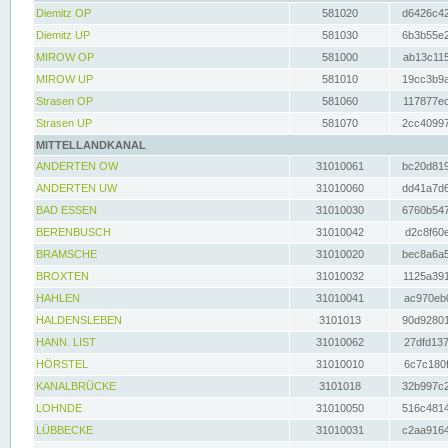
Diemitz OP
581020
d6426c42
Diemitz UP
581030
6b3b55e2
MIROW OP
581000
ab13c115
MIROW UP
581010
19cc3b9a
Strasen OP
581060
117877ec
Strasen UP
581070
2cc40997
MITTELLANDKANAL
ANDERTEN OW
31010061
bc20d819
ANDERTEN UW
31010060
dd41a7d6
BAD ESSEN
31010030
6760b547
BERENBUSCH
31010042
d2c8f60e
BRAMSCHE
31010020
bec8a6a5
BROXTEN
31010032
1125a391
HAHLEN
31010041
ac970eb0
HALDENSLEBEN
3101013
90d92801
HANN. LIST
31010062
27dfd137
HÖRSTEL
31010010
6c7c180f
KANALBRÜCKE
3101018
32b997c2
LOHNDE
31010050
516c4814
LÜBBECKE
31010031
c2aa9164