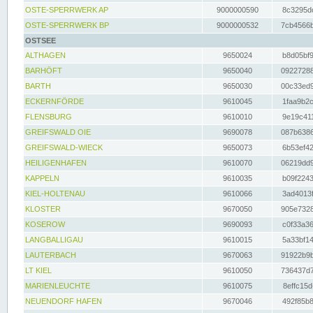
OSTE-SPERRWERK AP
9000000590
8c3295dc
OSTE-SPERRWERK BP
9000000532
7cb4566b
OSTSEE
ALTHAGEN
9650024
b8d05bf9
BARHÖFT
9650040
09227288
BARTH
9650030
00c33ed9
ECKERNFÖRDE
9610045
1faa9b2c
FLENSBURG
9610010
9e19c411
GREIFSWALD OIE
9690078
087b6386
GREIFSWALD-WIECK
9650073
6b53ef42
HEILIGENHAFEN
9610070
06219dd9
KAPPELN
9610035
b09f2243
KIEL-HOLTENAU
9610066
3ad4013f
KLOSTER
9670050
905e7328
KOSEROW
9690093
c0f33a36
LANGBALLIGAU
9610015
5a33bf14
LAUTERBACH
9670063
91922b9b
LT KIEL
9610050
736437d7
MARIENLEUCHTE
9610075
8effc15d
NEUENDORF HAFEN
9670046
492f85b8