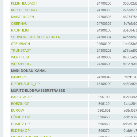
KLEINHEUBACH
24700200
355b02d2
KROTZENBURG
24700335
27eed51b
MAINFLINGEN
24700325
4627475d
OBERNAU
24700302
3c7cfb10
RAUNHEIM
24900108
db1684c1
SCHWEINFURT NEUER HAFEN
24300304
42ecae60
STEINBACH
24500100
1ed983c3
TRUNSTADT
24300202
a77aad00
WERTHEIM
24709089
0e065a22
WÜRZBURG
24300600
915d76e1
MAIN-DONAU-KANAL
BAMBERG
24300042
ff02f181
RIEDENBURG_UP
13409200
4a69e82e
MÜRITZ-ELDE-WASSERSTRASSE
BARKOW OP
596100
06d86c6b
BOBZIN OP
596120
faefa284
BUROW
5961601
a68cf527
DÖMITZ OP
596450
ec8188ee
DÖMITZ UP
596460
ad3a51da
ELDENA OP
596370
0fab94c7