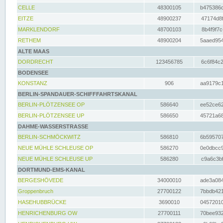
CELLE
48300105
b475386c
EITZE
48900237
47174d8f
MARKLENDORF
48700103
8b4f9f7c
RETHEM
48900204
5aaed954
ALTE MAAS
DORDRECHT
123456785
6c6f84c2
BODENSEE
KONSTANZ
906
aa9179c1
BERLIN-SPANDAUER-SCHIFFFAHRTSKANAL
BERLIN-PLÖTZENSEE OP
586640
ee52ce62
BERLIN-PLÖTZENSEE UP
586650
45721a68
DAHME-WASSERSTRASSE
BERLIN-SCHMÖCKWITZ
586810
6b595707
NEUE MÜHLE SCHLEUSE OP
586270
0e0dbcc9
NEUE MÜHLE SCHLEUSE UP
586280
c9a6c3bf
DORTMUND-EMS-KANAL
BERGESHÖVEDE
34000010
ade3a084
Groppenbruch
27700122
7bbdb421
HASEHUBBRÜCKE
3690010
04572010
HENRICHENBURG OW
27700111
70bee932