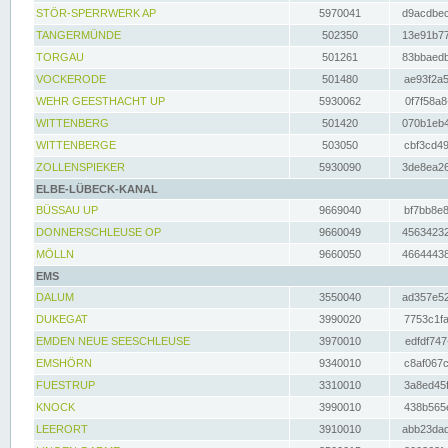
STÖR-SPERRWERK AP
5970041
d9acdbec
TANGERMÜNDE
502350
13e91b77
TORGAU
501261
83bbaedb
VOCKERODE
501480
ae93f2a5
WEHR GEESTHACHT UP
5930062
0f7f58a8
WITTENBERG
501420
070b1eb4
WITTENBERGE
503050
cbf3cd49
ZOLLENSPIEKER
5930090
3de8ea26
ELBE-LÜBECK-KANAL
BÜSSAU UP
9669040
bf7bb8e8
DONNERSCHLEUSE OP
9660049
45634232
MÖLLN
9660050
46644438
EMS
DALUM
3550040
ad357e52
DUKEGAT
3990020
7753c1fa
EMDEN NEUE SEESCHLEUSE
3970010
edfdf747
EMSHÖRN
9340010
c8af067c
FUESTRUP
3310010
3a8ed45f
KNOCK
3990010
438b565e
LEERORT
3910010
abb23dad