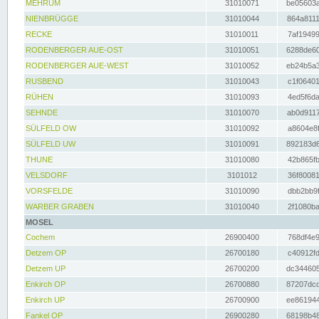
MEHRUM
31010071
be05603a
NIENBRÜGGE
31010044
864a8111
RECKE
31010011
7af19499
RODENBERGER AUE-OST
31010051
6288de60
RODENBERGER AUE-WEST
31010052
eb24b5a3
RUSBEND
31010043
c1f06401
RÜHEN
31010093
4ed5f6da
SEHNDE
31010070
ab0d9117
SÜLFELD OW
31010092
a8604e8f
SÜLFELD UW
31010091
892183d6
THUNE
31010080
42b865fb
VELSDORF
3101012
36f80081
VORSFELDE
31010090
dbb2bb9f
WARBER GRABEN
31010040
2f1080ba
MOSEL
Cochem
26900400
768df4e9
Detzem OP
26700180
c40912fd
Detzem UP
26700200
dc344605
Enkirch OP
26700880
87207dcd
Enkirch UP
26700900
ee861944
Fankel OP
26900280
68198b48