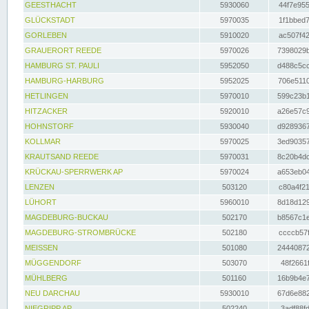
GEESTHACHT
5930060
44f7e955
GLÜCKSTADT
5970035
1f1bbed7
GORLEBEN
5910020
ac507f42
GRAUERORT REEDE
5970026
7398029b
HAMBURG ST. PAULI
5952050
d488c5cc
HAMBURG-HARBURG
5952025
706e5110
HETLINGEN
5970010
599c23b1
HITZACKER
5920010
a26e57c9
HOHNSTORF
5930040
d9289367
KOLLMAR
5970025
3ed90357
KRAUTSAND REEDE
5970031
8c20b4dc
KRÜCKAU-SPERRWERK AP
5970024
a653eb04
LENZEN
503120
c80a4f21
LÜHORT
5960010
8d18d129
MAGDEBURG-BUCKAU
502170
b8567c1e
MAGDEBURG-STROMBRÜCKE
502180
ccccb57f
MEISSEN
501080
24440872
MÜGGENDORF
503070
48f2661f
MÜHLBERG
501160
16b9b4e7
NEU DARCHAU
5930010
67d6e882
NIEGRIPP AP
502240
3adf88fd