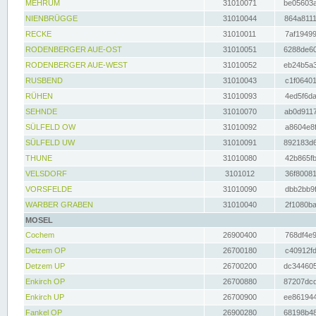
MEHRUM
31010071
be05603a
NIENBRÜGGE
31010044
864a8111
RECKE
31010011
7af19499
RODENBERGER AUE-OST
31010051
6288de60
RODENBERGER AUE-WEST
31010052
eb24b5a3
RUSBEND
31010043
c1f06401
RÜHEN
31010093
4ed5f6da
SEHNDE
31010070
ab0d9117
SÜLFELD OW
31010092
a8604e8f
SÜLFELD UW
31010091
892183d6
THUNE
31010080
42b865fb
VELSDORF
3101012
36f80081
VORSFELDE
31010090
dbb2bb9f
WARBER GRABEN
31010040
2f1080ba
MOSEL
Cochem
26900400
768df4e9
Detzem OP
26700180
c40912fd
Detzem UP
26700200
dc344605
Enkirch OP
26700880
87207dcd
Enkirch UP
26700900
ee861944
Fankel OP
26900280
68198b48