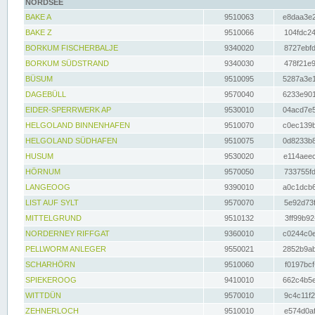
NORDSEE
BAKE A
9510063
e8daa3e2
BAKE Z
9510066
104fdc24
BORKUM FISCHERBALJE
9340020
8727ebfd
BORKUM SÜDSTRAND
9340030
478f21e9
BÜSUM
9510095
5287a3e1
DAGEBÜLL
9570040
6233e901
EIDER-SPERRWERK AP
9530010
04acd7e5
HELGOLAND BINNENHAFEN
9510070
c0ec139b
HELGOLAND SÜDHAFEN
9510075
0d8233b8
HUSUM
9530020
e114aeec
HÖRNUM
9570050
733755fd
LANGEOOG
9390010
a0c1dcb6
LIST AUF SYLT
9570070
5e92d73f
MITTELGRUND
9510132
3ff99b92
NORDERNEY RIFFGAT
9360010
c0244c0e
PELLWORM ANLEGER
9550021
2852b9ab
SCHARHÖRN
9510060
f0197bcf
SPIEKEROOG
9410010
662c4b5e
WITTDÜN
9570010
9c4c11f2
ZEHNERLOCH
9510010
e574d0af