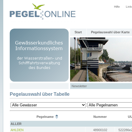
Hilfe
Link
Start
Pegelauswahl über Karte
Newsletter
Pegelauswahl über Tabelle
Pegelname
Nummer
UU
ALLER
AHLDEN
48900102
522286e2