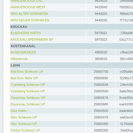
WANGEROOGE OST
9420020
26656fda
WANGEROOGE WEST
9420040
70039212
WHV ALTER VORHAFEN
9440020
f85bd17b
WHV NEUER VORHAFEN
9440030
f77317d9
KRÜCKAU
ELMSHORN HAFEN
5970022
136febf6
KRÜCKAU-SPERRWERK BP
5970023
53c277c3
KÜSTENKANAL
HUNDSMÜHLEN
4960020
cf6ac249
Hilkenbrook
3800010
58ccd6f0
LAHN
Bad Ems Schleuse UP
25800700
c005afb9
Bad Ems Wehr OP
25800690
f2295e77
Cramberg Schleuse OP
25800538
24fe419b
Cramberg Schleuse UP
25800540
3abb36d1
Dausenau Schleuse OP
25800678
9ceb358c
Dausenau Schleuse UP
25800680
eae91991
Diez Hafen
25800500
eadedeb6
Diez Schleuse OP
25800478
ea62ec5f
Diez Schleuse UP
25800480
31750a0f
Fürfurt Schleuse UP
25800300
34af0fca