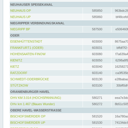
NEUHAUSER SPEISEKANAL
NEUHAUS OP
585850
963bdc26
NEUHAUS UP
585860
bf48cefd
NIEGRIPPER VERBINDUNGSKANAL
NIEGRIPP BP
587500
e506460f
ODER
EISENHÜTTENSTADT
603000
8675aa70
FRANKFURT1 (ODER)
603031
bffdf7f2
HOHENSAATEN-FINOW
603080
f7a639a4
KIENITZ
603050
6298a8f9
KIETZ
603040
16258271
RATZDORF
603140
ca3f535b
SCHWEDT-ODERBRÜCKE
603130
e28babaa
STÜTZKOW
603100
30bff0df
ORANIENBURGER HAVEL
OHV KM 3.014 (HOCHSPANNUNG)
580271
eea7e3dc
OHv km 1.467 (Blaues Wunder)
580272
8b51c505
OBERE HAVEL-WASSERSTRASSE
BISCHOFSWERDER OP
581520
16a780aa
BISCHOFSWERDER UP
581530
74134dc6