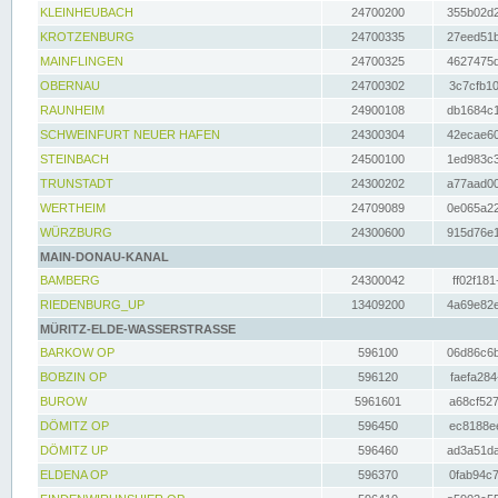
KLEINHEUBACH
24700200
355b02d2
KROTZENBURG
24700335
27eed51b
MAINFLINGEN
24700325
4627475d
OBERNAU
24700302
3c7cfb10
RAUNHEIM
24900108
db1684c1
SCHWEINFURT NEUER HAFEN
24300304
42ecae60
STEINBACH
24500100
1ed983c3
TRUNSTADT
24300202
a77aad00
WERTHEIM
24709089
0e065a22
WÜRZBURG
24300600
915d76e1
MAIN-DONAU-KANAL
BAMBERG
24300042
ff02f181
RIEDENBURG_UP
13409200
4a69e82e
MÜRITZ-ELDE-WASSERSTRASSE
BARKOW OP
596100
06d86c6b
BOBZIN OP
596120
faefa284
BUROW
5961601
a68cf527
DÖMITZ OP
596450
ec8188ee
DÖMITZ UP
596460
ad3a51da
ELDENA OP
596370
0fab94c7