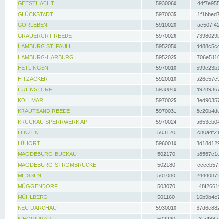
GEESTHACHT
5930060
44f7e955
GLÜCKSTADT
5970035
1f1bbed7
GORLEBEN
5910020
ac507f42
GRAUERORT REEDE
5970026
7398029b
HAMBURG ST. PAULI
5952050
d488c5cc
HAMBURG-HARBURG
5952025
706e5110
HETLINGEN
5970010
599c23b1
HITZACKER
5920010
a26e57c9
HOHNSTORF
5930040
d9289367
KOLLMAR
5970025
3ed90357
KRAUTSAND REEDE
5970031
8c20b4dc
KRÜCKAU-SPERRWERK AP
5970024
a653eb04
LENZEN
503120
c80a4f21
LÜHORT
5960010
8d18d129
MAGDEBURG-BUCKAU
502170
b8567c1e
MAGDEBURG-STROMBRÜCKE
502180
ccccb57f
MEISSEN
501080
24440872
MÜGGENDORF
503070
48f2661f
MÜHLBERG
501160
16b9b4e7
NEU DARCHAU
5930010
67d6e882
NIEGRIPP AP
502240
3adf88fd