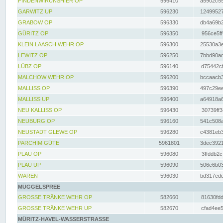
FINDENWIRUNSHIER OP
596410
a5902c55
GARWITZ UP
596230
12499527
GRABOW OP
596330
db4a69b2
GÜRITZ OP
596350
956ce5ff
KLEIN LAASCH WEHR OP
596300
25530a3e
LEWITZ OP
596250
7bbd90ad
LÜBZ OP
596140
d75442cf
MALCHOW WEHR OP
596200
bccaacb3
MALLISS OP
596390
497c29ee
MALLISS UP
596400
a64918a6
NEU KALLISS OP
596430
30739ff3
NEUBURG OP
596160
541c508a
NEUSTADT GLEWE OP
596280
c4381eb3
PARCHIM GÜTE
5961801
3dec3921
PLAU OP
596080
3ffddb2c
PLAU UP
596090
506e6b03
WAREN
596030
bd317edd
MÜGGELSPREE
GROSSE TRÄNKE WEHR OP
582660
81630fdd
GROSSE TRÄNKE WEHR UP
582670
cfad4ee5
MÜRITZ-HAVEL-WASSERSTRASSE