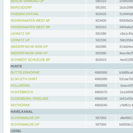
BERLIN-SPANDAU UP
580310
2c68509c
BORGSDORF
581591
1b2e2996
FRIEDRICHSTHAL
603420
314945d6
HOHENSAATEN WEST AP
603400
99309d3e
HOHENSAATEN WEST BP
603310
3404a6e5
LEHNITZ OP
581580
c8a1cf0a
LEHNITZ UP
581590
5bb1f56d
NIEDERFINOW SHW OP
692080
414dd4ee
NIEDERFINOW SHW UP
692090
4eec6b25
SCHWEDT SCHLEUSE BP
603410
4ee515f9
HUNTE
BUTTELERHÖRNE
4960060
b3d88ca6
ELSFLETH OHRT
4960080
531da758
HOLLERSIEL
4960050
2eacef2f
HUNTEBRÜCK
4960070
2e1d458b
OLDENBURG-DRIELAKE
4960030
1b51e55e
REITHÖRNE
4960040
c9df61c4
HAVELKANAL
SCHÖNWALDE OP
587050
d8ef9f21
SCHÖNWALDE UP
587060
b6650b13
IJSSEL