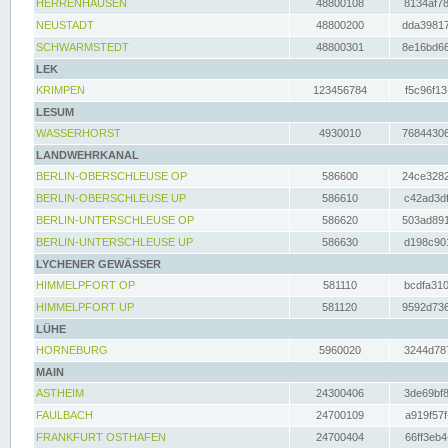
HERRENHAUSEN
48800108
8134af78
NEUSTADT
48800200
dda39817
SCHWARMSTEDT
48800301
8e16bd66
LEK
KRIMPEN
123456784
f5c96f13
LESUM
WASSERHORST
4930010
76844306
LANDWEHRKANAL
BERLIN-OBERSCHLEUSE OP
586600
24ce3282
BERLIN-OBERSCHLEUSE UP
586610
c42ad3df
BERLIN-UNTERSCHLEUSE OP
586620
503ad891
BERLIN-UNTERSCHLEUSE UP
586630
d198c901
LYCHENER GEWÄSSER
HIMMELPFORT OP
581110
bcdfa310
HIMMELPFORT UP
581120
9592d736
LÜHE
HORNEBURG
5960020
3244d787
MAIN
ASTHEIM
24300406
3de69bf8
FAULBACH
24700109
a919f57f
FRANKFURT OSTHAFEN
24700404
66ff3eb4