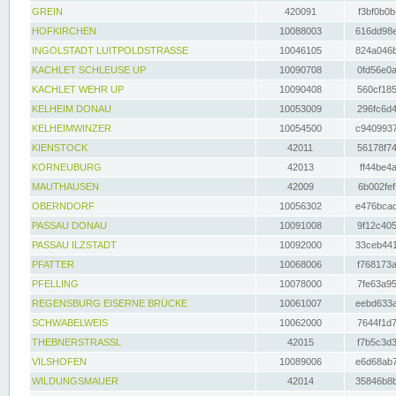
GREIN
420091
f3bf0b0b
HOFKIRCHEN
10088003
616dd98e
INGOLSTADT LUITPOLDSTRASSE
10046105
824a046b
KACHLET SCHLEUSE UP
10090708
0fd56e0a
KACHLET WEHR UP
10090408
560cf185
KELHEIM DONAU
10053009
296fc6d4
KELHEIMWINZER
10054500
c9409937
KIENSTOCK
42011
56178f74
KORNEUBURG
42013
ff44be4a
MAUTHAUSEN
42009
6b002fef
OBERNDORF
10056302
e476bcad
PASSAU DONAU
10091008
9f12c405
PASSAU ILZSTADT
10092000
33ceb441
PFATTER
10068006
f768173a
PFELLING
10078000
7fe63a95
REGENSBURG EISERNE BRÜCKE
10061007
eebd633a
SCHWABELWEIS
10062000
7644f1d7
THEBNERSTRASSL
42015
f7b5c3d3
VILSHOFEN
10089006
e6d68ab7
WILDUNGSMAUER
42014
35846b8b