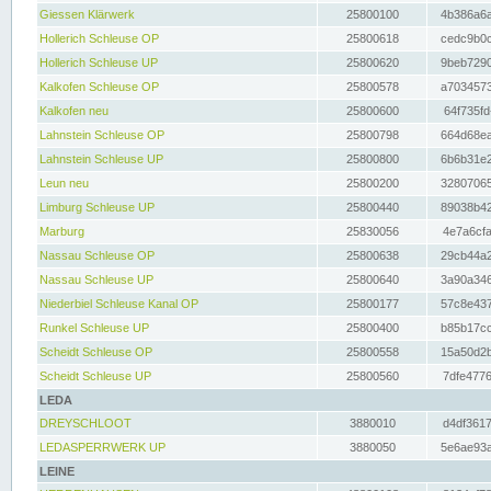
Giessen Klärwerk
25800100
4b386a6a
Hollerich Schleuse OP
25800618
cedc9b0c
Hollerich Schleuse UP
25800620
9beb7290
Kalkofen Schleuse OP
25800578
a7034573
Kalkofen neu
25800600
64f735fd
Lahnstein Schleuse OP
25800798
664d68ea
Lahnstein Schleuse UP
25800800
6b6b31e2
Leun neu
25800200
32807065
Limburg Schleuse UP
25800440
89038b42
Marburg
25830056
4e7a6cfa
Nassau Schleuse OP
25800638
29cb44a2
Nassau Schleuse UP
25800640
3a90a346
Niederbiel Schleuse Kanal OP
25800177
57c8e437
Runkel Schleuse UP
25800400
b85b17cc
Scheidt Schleuse OP
25800558
15a50d2b
Scheidt Schleuse UP
25800560
7dfe4776
LEDA
DREYSCHLOOT
3880010
d4df3617
LEDASPERRWERK UP
3880050
5e6ae93a
LEINE