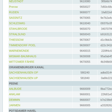
NEUSTADT
9610080
3f0b6b74
Prerow
9650027
7d50c68c
RUDEN
9690077
1fa822e6
SASSNITZ
9670065
9e7b2a4d
SCHLESWIG
9610040
09370c05
STAHLBRODE
9650070
340707f4
STRALSUND
9650043
b9163121
THIESSOW
9670067
d1c9bb3c
TIMMENDORF POEL
9630007
d22c341b
WARNEMÜNDE
9640015
220ff4c6
WISMAR-BAUMHAUS
9630008
95a0ab45
WITTOWER FÄHRE
9670055
4b348b56
ORANIENBURGER KANAL
SACHSENHAUSEN OP
580240
adbd3144
SACHSENHAUSEN UP
581840
0a6fe221
PEENE
AALBUDE
9660009
8ba772ed
ANKLAM
9660001
22fd01e0
DEMMIN
9660007
b7e238e8
JARMEN
9660005
a3328262
POTSDAMER HAVEL