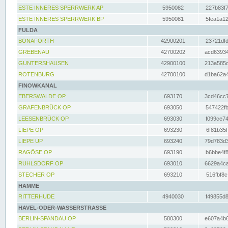
ESTE INNERES SPERRWERK AP
5950082
227b83f7
ESTE INNERES SPERRWERK BP
5950081
5fea1a12
FULDA
BONAFORTH
42900201
23721dfd
GREBENAU
42700202
acd63934
GUNTERSHAUSEN
42900100
213a585d
ROTENBURG
42700100
d1ba62a4
FINOWKANAL
EBERSWALDE OP
693170
3cd46cc7
GRAFENBRÜCK OP
693050
547422fb
LEESENBRÜCK OP
693030
f099ce74
LIEPE OP
693230
6f81b35f
LIEPE UP
693240
79d783d3
RAGÖSE OP
693190
b6bbe4f8
RUHLSDORF OP
693010
6629a4ca
STECHER OP
693210
516fbf8c
HAMME
RITTERHUDE
4940030
f49855d8
HAVEL-ODER-WASSERSTRASSE
BERLIN-SPANDAU OP
580300
e607a4b6