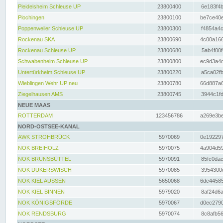
Pleidelsheim Schleuse UP
23800400
6e183f4b
Plochingen
23800100
be7ce40e
Poppenweiler Schleuse UP
23800300
f4854a4c
Rockenau SKA
23800690
4c00a166
Rockenau Schleuse UP
23800680
5ab4f00f
Schwabenheim Schleuse UP
23800800
ec9d3a4d
Untertürkheim Schleuse UP
23800220
a5ca02fb
Wieblingen Wehr UP neu
23800780
66d887a6
Ziegelhausen AMS
23800745
3944c1fd
NEUE MAAS
ROTTERDAM
123456786
a269e3be
NORD-OSTSEE-KANAL
AWK STROHBRÜCK
5970069
0e192297
NOK BREIHOLZ
5970075
4a904d59
NOK BRUNSBÜTTEL
5970091
85fc0dac
NOK DÜKERSWISCH
5970085
3954300d
NOK KIEL AUSSEN
5650068
6dc44585
NOK KIEL BINNEN
5979020
8af24d6a
NOK KÖNIGSFÖRDE
5970067
d0ec2790
NOK RENDSBURG
5970074
8c8afb56