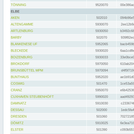
TÖNNING
9520070
00e386ac
ELBE
AKEN
502010
094b96e5
ALTENGAMME
5930070
2ee12b9a
ARTLENBURG
5930050
b3492c68
BARBY
502070
939f82ec
BLANKENESE UF
5952065
bacb459b
BLECKEDE
5930020
6aa1cd8e
BOIZENBURG
5930033
33e0bce0
BROKDORF
5970050
610ab204
BRUNSBÜTTEL MPM
5970094
d4f5f719
BUNTHAUS
5952020
ae1b91d0
COSWIG
501470
1ce53a59
CRANZ
5950070
e6b42536
CUXHAVEN STEUBENHÖFT
5990020
aad49293
DAMNATZ
5910030
c233674f
DESSAU
502000
1edc5fa4
DRESDEN
501060
70272185
DÖMITZ
5910025
6e3ea719
ELSTER
501390
c093b557