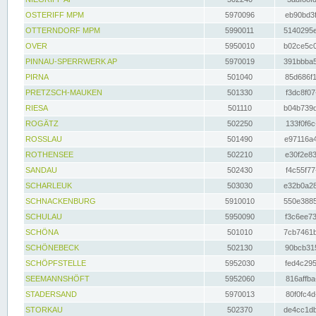
OSTERIFF MPM
5970096
eb90bd3f
OTTERNDORF MPM
5990011
5140295e
OVER
5950010
b02ce5c0
PINNAU-SPERRWERK AP
5970019
391bbba5
PIRNA
501040
85d686f1
PRETZSCH-MAUKEN
501330
f3dc8f07
RIESA
501110
b04b739d
ROGÄTZ
502250
133f0f6c
ROSSLAU
501490
e97116a4
ROTHENSEE
502210
e30f2e83
SANDAU
502430
f4c55f77
SCHARLEUK
503030
e32b0a28
SCHNACKENBURG
5910010
550e3885
SCHULAU
5950090
f3c6ee73
SCHÖNA
501010
7cb7461b
SCHÖNEBECK
502130
90bcb315
SCHÖPFSTELLE
5952030
fed4c295
SEEMANNSHÖFT
5952060
816affba
STADERSAND
5970013
80f0fc4d
STORKAU
502370
de4cc1db