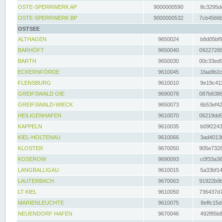
OSTE-SPERRWERK AP
9000000590
8c3295dc
OSTE-SPERRWERK BP
9000000532
7cb4566b
OSTSEE
ALTHAGEN
9650024
b8d05bf9
BARHÖFT
9650040
09227288
BARTH
9650030
00c33ed9
ECKERNFÖRDE
9610045
1faa9b2c
FLENSBURG
9610010
9e19c411
GREIFSWALD OIE
9690078
087b6386
GREIFSWALD-WIECK
9650073
6b53ef42
HEILIGENHAFEN
9610070
06219dd9
KAPPELN
9610035
b09f2243
KIEL-HOLTENAU
9610066
3ad4013f
KLOSTER
9670050
905e7328
KOSEROW
9690093
c0f33a36
LANGBALLIGAU
9610015
5a33bf14
LAUTERBACH
9670063
91922b9b
LT KIEL
9610050
736437d7
MARIENLEUCHTE
9610075
8effc15d
NEUENDORF HAFEN
9670046
492f85b8