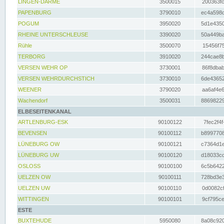
LINGEN-DARME
3500015
200363fc
PAPENBURG
3790010
ec4a598d
POGUM
3950020
5d1e4350
RHEINE UNTERSCHLEUSE
3390020
50a449ba
Rühle
3500070
15456f75
TERBORG
3910020
244cae8b
VERSEN WEHR OP
3730001
86f8dbab
VERSEN WEHRDURCHSTICH
3730010
6de43652
WEENER
3790020
aa6af4e6
Wachendorf
3500031
88698229
ELBESEITENKANAL
ARTLENBURG-ESK
90100122
7fec2f4f
BEVENSEN
90100112
b8997708
LÜNEBURG OW
90100121
c7364d1e
LÜNEBURG UW
90100120
d18033cd
OSLOSS
90100100
6c5b6422
UELZEN OW
90100111
728bd3e3
UELZEN UW
90100110
0d0082cf
WITTINGEN
90100101
9cf795ce
ESTE
BUXTEHUDE
5950080
8a08c920