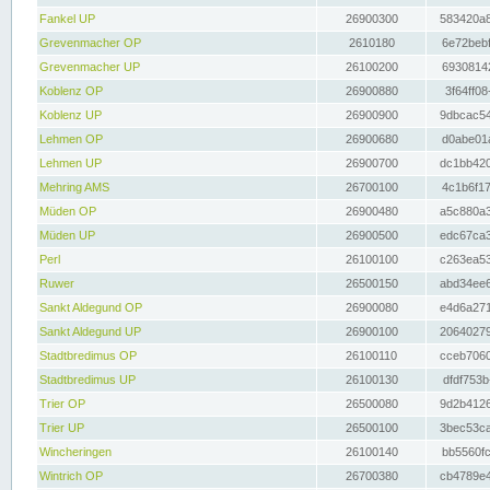
Fankel UP
26900300
583420a8
Grevenmacher OP
2610180
6e72bebf
Grevenmacher UP
26100200
69308142
Koblenz OP
26900880
3f64ff08
Koblenz UP
26900900
9dbcac54
Lehmen OP
26900680
d0abe01a
Lehmen UP
26900700
dc1bb420
Mehring AMS
26700100
4c1b6f17
Müden OP
26900480
a5c880a3
Müden UP
26900500
edc67ca3
Perl
26100100
c263ea53
Ruwer
26500150
abd34ee6
Sankt Aldegund OP
26900080
e4d6a271
Sankt Aldegund UP
26900100
20640279
Stadtbredimus OP
26100110
cceb7060
Stadtbredimus UP
26100130
dfdf753b
Trier OP
26500080
9d2b4126
Trier UP
26500100
3bec53ca
Wincheringen
26100140
bb5560fc
Wintrich OP
26700380
cb4789e4