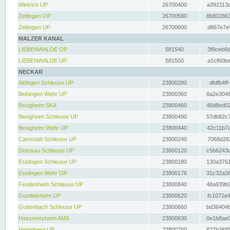
Wintrich UP
26700400
a392113c
Zeltingen OP
26700580
8b802863
Zeltingen UP
26700600
d867e7e9
MALZER KANAL
LIEBENWALDE OP
581540
3f8ceb6d
LIEBENWALDE UP
581550
a1cf60be
NECKAR
Aldingen Schleuse UP
23800280
dfdfb4ff
Beihingen Wehr UP
23800360
8a2e3048
Besigheim SKA
23800460
46d8ed02
Besigheim Schleuse UP
23800480
57db82c7
Besigheim Wehr UP
23800440
42c11b7a
Cannstatt Schleuse UP
23800240
7068d262
Deizisau Schleuse UP
23800120
c5b6243d
Esslingen Schleuse UP
23800180
130a3761
Esslingen Wehr OP
23800176
31c32a38
Feudenheim Schleuse UP
23800840
48a939b9
Gundelsheim UP
23800620
fc1072e4
Guttenbach Schleuse UP
23800660
bd36404b
Hassmersheim AMS
23800630
0e1b8ae0
Heidelberg UP
23800760
827b2685