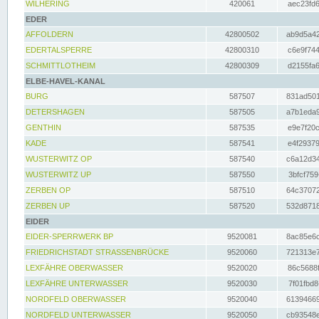
WILHERING
420061
aec23fd6
EDER
AFFOLDERN
42800502
ab9d5a42
EDERTALSPERRE
42800310
c6e9f744
SCHMITTLOTHEIM
42800309
d2155fa6
ELBE-HAVEL-KANAL
BURG
587507
831ad501
DETERSHAGEN
587505
a7b1eda9
GENTHIN
587535
e9e7f20c
KADE
587541
e4f29379
WUSTERWITZ OP
587540
c6a12d34
WUSTERWITZ UP
587550
3bfcf759
ZERBEN OP
587510
64c37072
ZERBEN UP
587520
532d8718
EIDER
EIDER-SPERRWERK BP
9520081
8ac85e6c
FRIEDRICHSTADT STRASSENBRÜCKE
9520060
721313e7
LEXFÄHRE OBERWASSER
9520020
86c5688f
LEXFÄHRE UNTERWASSER
9520030
7f01fbd8
NORDFELD OBERWASSER
9520040
61394669
NORDFELD UNTERWASSER
9520050
cb93548e