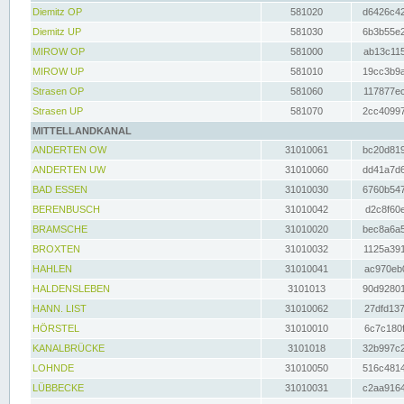
Diemitz OP
581020
d6426c42
Diemitz UP
581030
6b3b55e2
MIROW OP
581000
ab13c115
MIROW UP
581010
19cc3b9a
Strasen OP
581060
117877ec
Strasen UP
581070
2cc40997
MITTELLANDKANAL
ANDERTEN OW
31010061
bc20d819
ANDERTEN UW
31010060
dd41a7d6
BAD ESSEN
31010030
6760b547
BERENBUSCH
31010042
d2c8f60e
BRAMSCHE
31010020
bec8a6a5
BROXTEN
31010032
1125a391
HAHLEN
31010041
ac970eb0
HALDENSLEBEN
3101013
90d92801
HANN. LIST
31010062
27dfd137
HÖRSTEL
31010010
6c7c180f
KANALBRÜCKE
3101018
32b997c2
LOHNDE
31010050
516c4814
LÜBBECKE
31010031
c2aa9164