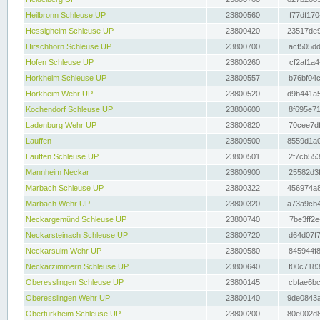
Heilbronn Schleuse UP
23800560
f77df170
Hessigheim Schleuse UP
23800420
23517de9
Hirschhorn Schleuse UP
23800700
acf505dd
Hofen Schleuse UP
23800260
cf2af1a4
Horkheim Schleuse UP
23800557
b76bf04c
Horkheim Wehr UP
23800520
d9b441a5
Kochendorf Schleuse UP
23800600
8f695e71
Ladenburg Wehr UP
23800820
70cee7df
Lauffen
23800500
8559d1a0
Lauffen Schleuse UP
23800501
2f7cb553
Mannheim Neckar
23800900
25582d3f
Marbach Schleuse UP
23800322
456974a8
Marbach Wehr UP
23800320
a73a9cb4
Neckargemünd Schleuse UP
23800740
7be3ff2e
Neckarsteinach Schleuse UP
23800720
d64d07f7
Neckarsulm Wehr UP
23800580
845944f8
Neckarzimmern Schleuse UP
23800640
f00c7183
Oberesslingen Schleuse UP
23800145
cbfae6bc
Oberesslingen Wehr UP
23800140
9de0843a
Obertürkheim Schleuse UP
23800200
80e002d8