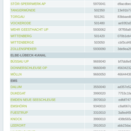
STÖR-SPERRWERK AP
5970041
d9acdbec
TANGERMÜNDE
502350
13e91b77
TORGAU
501261
83bbaedb
VOCKERODE
501480
ae93f2a5
WEHR GEESTHACHT UP
5930062
0f7f58a8
WITTENBERG
501420
070b1eb4
WITTENBERGE
503050
cbf3cd49
ZOLLENSPIEKER
5930090
3de8ea26
ELBE-LÜBECK-KANAL
BÜSSAU UP
9669040
bf7bb8e8
DONNERSCHLEUSE OP
9660049
45634232
MÖLLN
9660050
46644438
EMS
DALUM
3550040
ad357e52
DUKEGAT
3990020
7753c1fa
EMDEN NEUE SEESCHLEUSE
3970010
edfdf747
EMSHÖRN
9340010
c8af067c
FUESTRUP
3310010
3a8ed45f
KNOCK
3990010
438b565e
LEERORT
3910010
abb23dad