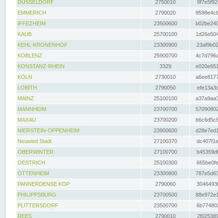
DÜSSELDORF
2750010
8f7e5f92
EMMERICH
2790020
9598e4cb
IFFEZHEIM
23500600
b02be240
KAUB
25700100
1d26e504
KEHL-KRONENHOF
23300900
23af9b02
KOBLENZ
25900700
4c7d796a
KONSTANZ-RHEIN
3329
e020e651
KÖLN
2730010
a6ee8177
LOBITH
2790050
efe13a3d
MAINZ
25100100
a37a9aa3
MANNHEIM
23700700
57090802
MAXAU
23700200
b6c6d5c8
NIERSTEIN-OPPENHEIM
23900600
d28e7ed1
Neuwied Stadt
27100370
dc407f1e
OBERWINTER
27100700
b45359df
OESTRICH
25100300
665be0fe
OTTENHEIM
23300800
787e5d63
PANNERDENSE KOP
2790060
3046493f
PHILIPPSBURG
23700500
88e972e1
PLITTERSDORF
23500700
6b774802
REES
2790010
2f025389