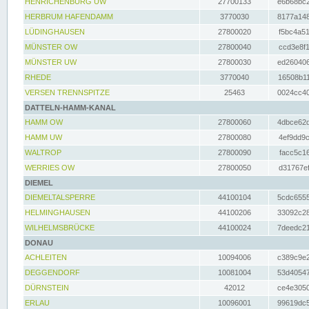
HENRICHENBURG UW
27700133
e6b68bc2
HERBRUM HAFENDAMM
3770030
8177a148
LÜDINGHAUSEN
27800020
f5bc4a51
MÜNSTER OW
27800040
ccd3e8f1
MÜNSTER UW
27800030
ed260406
RHEDE
3770040
16508b11
VERSEN TRENNSPITZE
25463
0024cc40
DATTELN-HAMM-KANAL
HAMM OW
27800060
4dbce62d
HAMM UW
27800080
4ef9dd9c
WALTROP
27800090
facc5c16
WERRIES OW
27800050
d31767ef
DIEMEL
DIEMELTALSPERRE
44100104
5cdc6555
HELMINGHAUSEN
44100206
33092c28
WILHELMSBRÜCKE
44100024
7deedc21
DONAU
ACHLEITEN
10094006
c389c9e2
DEGGENDORF
10081004
53d40547
DÜRNSTEIN
42012
ce4e3050
ERLAU
10096001
99619dc5