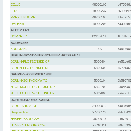
CELLE
48300105
b475386c
EITZE
48900237
47174d8f
MARKLENDORF
48700103
8b4f9f7c
RETHEM
48900204
5aaed954
ALTE MAAS
DORDRECHT
123456785
6c6f84c2
BODENSEE
KONSTANZ
906
aa9179c1
BERLIN-SPANDAUER-SCHIFFFAHRTSKANAL
BERLIN-PLÖTZENSEE OP
586640
ee52ce62
BERLIN-PLÖTZENSEE UP
586650
45721a68
DAHME-WASSERSTRASSE
BERLIN-SCHMÖCKWITZ
586810
6b595707
NEUE MÜHLE SCHLEUSE OP
586270
0e0dbcc9
NEUE MÜHLE SCHLEUSE UP
586280
c9a6c3bf
DORTMUND-EMS-KANAL
BERGESHÖVEDE
34000010
ade3a084
Groppenbruch
27700122
7bbdb421
HASEHUBBRÜCKE
3690010
04572010
HENRICHENBURG OW
27700111
70bee932