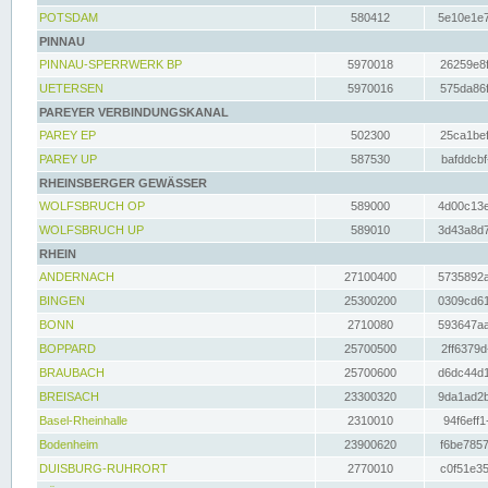
POTSDAM
580412
5e10e1e7
PINNAU
PINNAU-SPERRWERK BP
5970018
26259e8f
UETERSEN
5970016
575da86f
PAREYER VERBINDUNGSKANAL
PAREY EP
502300
25ca1bef
PAREY UP
587530
bafddcbf
RHEINSBERGER GEWÄSSER
WOLFSBRUCH OP
589000
4d00c13e
WOLFSBRUCH UP
589010
3d43a8d7
RHEIN
ANDERNACH
27100400
5735892a
BINGEN
25300200
0309cd61
BONN
2710080
593647aa
BOPPARD
25700500
2ff6379d
BRAUBACH
25700600
d6dc44d1
BREISACH
23300320
9da1ad2b
Basel-Rheinhalle
2310010
94f6eff1
Bodenheim
23900620
f6be7857
DUISBURG-RUHRORT
2770010
c0f51e35