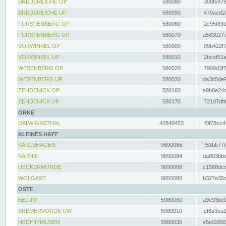
BREDEREICHE OP
580080
308f5979
BREDEREICHE UP
580090
470acd2a
FÜRSTENBERG OP
580060
2c95f83d
FÜRSTENBERG UP
580070
a5830277
VOßWINKEL OP
580000
09b422f7
VOßWINKEL UP
580010
2bcef51a
WESENBERG OP
580020
7909d3f7
WESENBERG UP
580030
da3b5de9
ZEHDENICK OP
580160
a9b8e24c
ZEHDENICK UP
580170
721d7dbf
ORKE
DALWIGKSTHAL
42840453
f0f78cc4
KLEINES HAFF
KARLSHAGEN
9690085
f53bb77f
KARNIN
9690084
da893bbd
UECKERMÜNDE
9690088
c1588dcc
WOLGAST
9650080
b327e35c
OSTE
BELUM
5980060
a9e93be0
BREMERVÖRDE UW
5980010
cf8a3ea2
HECHTHAUSEN
5980030
e5e02890