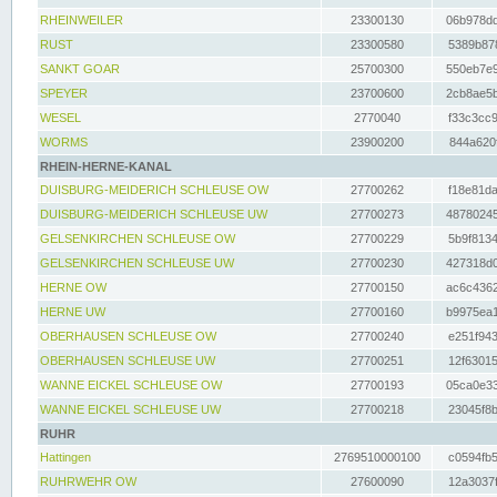
RHEINWEILER
23300130
06b978dd
RUST
23300580
5389b878
SANKT GOAR
25700300
550eb7e9
SPEYER
23700600
2cb8ae5b
WESEL
2770040
f33c3cc9
WORMS
23900200
844a620f
RHEIN-HERNE-KANAL
DUISBURG-MEIDERICH SCHLEUSE OW
27700262
f18e81da
DUISBURG-MEIDERICH SCHLEUSE UW
27700273
48780245
GELSENKIRCHEN SCHLEUSE OW
27700229
5b9f8134
GELSENKIRCHEN SCHLEUSE UW
27700230
427318d0
HERNE OW
27700150
ac6c4362
HERNE UW
27700160
b9975ea1
OBERHAUSEN SCHLEUSE OW
27700240
e251f943
OBERHAUSEN SCHLEUSE UW
27700251
12f63015
WANNE EICKEL SCHLEUSE OW
27700193
05ca0e33
WANNE EICKEL SCHLEUSE UW
27700218
23045f8b
RUHR
Hattingen
2769510000100
c0594fb5
RUHRWEHR OW
27600090
12a3037f