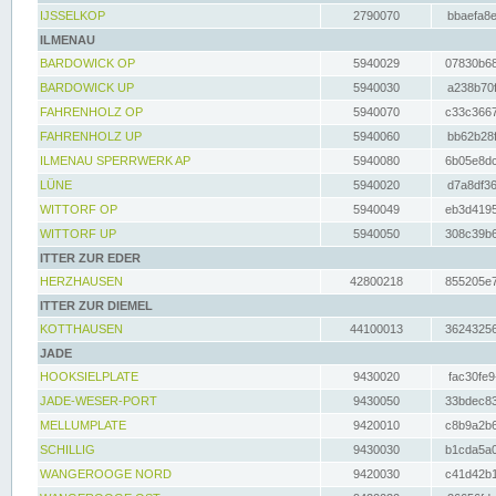
IJSSELKOP
2790070
bbaefa8e
ILMENAU
BARDOWICK OP
5940029
07830b68
BARDOWICK UP
5940030
a238b70f
FAHRENHOLZ OP
5940070
c33c3667
FAHRENHOLZ UP
5940060
bb62b28f
ILMENAU SPERRWERK AP
5940080
6b05e8dc
LÜNE
5940020
d7a8df36
WITTORF OP
5940049
eb3d4195
WITTORF UP
5940050
308c39b6
ITTER ZUR EDER
HERZHAUSEN
42800218
855205e7
ITTER ZUR DIEMEL
KOTTHAUSEN
44100013
36243256
JADE
HOOKSIELPLATE
9430020
fac30fe9
JADE-WESER-PORT
9430050
33bdec83
MELLUMPLATE
9420010
c8b9a2b6
SCHILLIG
9430030
b1cda5a0
WANGEROOGE NORD
9420030
c41d42b1