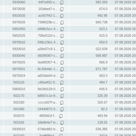
5930060
44f7e955-c...
583.393
07.08.2026 20
5970035
1f1bbed7-c...
674.0
07.08.2026 20
5910020
ac507f42-1...
492.95
07.08.2026 20
5970026
7398029b-c...
660.738
07.08.2026 20
5952050
d488c5cc-4...
623.1
07.08.2026 20
5952025
706e5110-c...
615.0
07.08.2026 20
5970010
599c23b1-4...
650.5
07.08.2026 20
5920010
a26e57c9-1...
522.639
07.08.2026 20
5930040
d9289367-c...
568.987
07.08.2026 20
5970025
3ed90357-4...
666.9
07.08.2026 20
5970031
8c20b4dc-1...
671.787
07.08.2026 20
5970024
a653eb04-d...
663.3
07.08.2026 20
503120
c80a4f21-5...
484.7
07.08.2026 20
5960010
8d18d129-0...
645.5
07.08.2026 20
502170
b8567c1e-8...
325.39
07.08.2026 20
502180
ccccb57f-a...
326.67
07.08.2026 20
501080
24440872-5...
82.2
07.08.2026 20
503070
48f2661f-f...
463.94
07.08.2026 20
501160
16b9b4e7-b...
128.02
07.08.2026 19
5930010
67d6e882-b...
536.385
07.08.2026 20
502240
3adf88fd-f...
343.6
07.08.2026 20