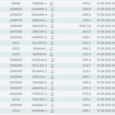
420091
f3bf0b0b-e...
2079.1
07.08.2026 20
10088003
616dd98e-8...
2256.9
07.08.2026 20
10046105
824a046b-9...
2458.3
07.08.2026 20
10090708
0fd56e0a-e...
2230.3
07.08.2026 20
10090408
560cf185-0...
2230.724
07.08.2026 20
10053009
296fc6d4-3...
2414.8
07.08.2026 20
10054500
c9409937-b...
2409.7
07.08.2026 20
42011
56178f74-b...
2015.2
07.08.2026 20
42013
ff44be4a-f...
1941.5
07.08.2026 20
42009
6b002fef-8...
2111.0
07.08.2026 20
10056302
e476bcad-b...
2397.4
07.08.2026 20
10091008
9f12c405-3...
2226.7
07.08.2026 20
10092000
33ceb441-2...
2225.2
07.08.2026 20
10068006
f768173a-7...
2350.7
07.08.2026 20
10078000
7fe63a95-8...
2305.5
07.08.2026 20
10061007
eebd633a-3...
2379.3
07.08.2026 20
10062000
7644f1d7-3...
2376.5
07.08.2026 20
42015
f7b5c3d3-3...
1879.2
07.08.2026 20
10089006
e6d68ab7-5...
2249.5
07.08.2026 20
42014
35846b8b-e...
1894.7
07.08.2026 20