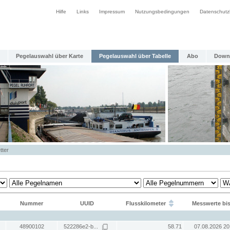
Hilfe
Links
Impressum
Nutzungsbedingungen
Datenschutz
Pegelauswahl über Karte
Pegelauswahl über Tabelle
Abo
Down
tter
Nummer
UUID
Flusskilometer
Messwerte bi
48900102
522286e2-b...
58.71
07.08.2026 20