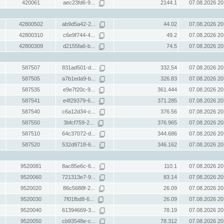
420061
aec23fd6-9...
2144.1
07.08.2026 20
42800502
ab9d5a42-2...
44.02
07.08.2026 20
42800310
c6e9f744-4...
49.2
07.08.2026 20
42800309
d2155fa6-b...
74.5
07.08.2026 20
587507
831ad501-d...
332.54
07.08.2026 20
587505
a7b1eda9-b...
326.83
07.08.2026 20
587535
e9e7f20c-9...
361.444
07.08.2026 20
587541
e4f29379-6...
371.285
07.08.2026 20
587540
c6a12d34-c...
376.56
07.08.2026 20
587550
3bfcf759-2...
376.965
07.08.2026 20
587510
64c37072-d...
344.686
07.08.2026 20
587520
532d8718-6...
346.162
07.08.2026 20
9520081
8ac85e6c-6...
110.1
07.08.2026 20
9520060
721313e7-9...
83.14
07.08.2026 20
9520020
86c5688f-2...
26.09
07.08.2026 20
9520030
7f01fbd8-6...
26.09
07.08.2026 20
9520040
61394669-3...
78.19
07.08.2026 20
9520050
cb93548e-c...
78.312
07.08.2026 20