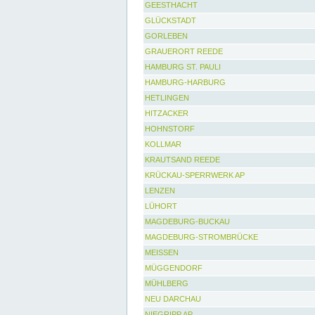
GEESTHACHT
GLÜCKSTADT
GORLEBEN
GRAUERORT REEDE
HAMBURG ST. PAULI
HAMBURG-HARBURG
HETLINGEN
HITZACKER
HOHNSTORF
KOLLMAR
KRAUTSAND REEDE
KRÜCKAU-SPERRWERK AP
LENZEN
LÜHORT
MAGDEBURG-BUCKAU
MAGDEBURG-STROMBRÜCKE
MEISSEN
MÜGGENDORF
MÜHLBERG
NEU DARCHAU
NIEGRIPP AP