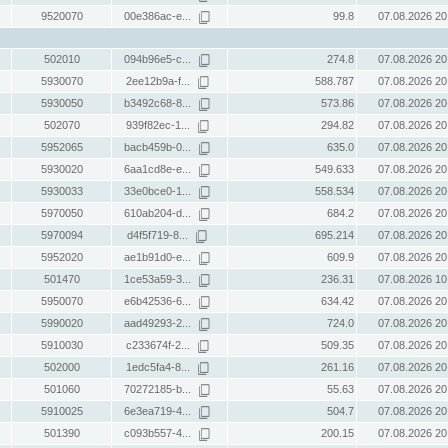
9520070
00e386ac-e...
99.8
07.08.2026 20
502010
094b96e5-c...
274.8
07.08.2026 20
5930070
2ee12b9a-f...
588.787
07.08.2026 20
5930050
b3492c68-8...
573.86
07.08.2026 20
502070
939f82ec-1...
294.82
07.08.2026 20
5952065
bacb459b-0...
635.0
07.08.2026 20
5930020
6aa1cd8e-e...
549.633
07.08.2026 20
5930033
33e0bce0-1...
558.534
07.08.2026 20
5970050
610ab204-d...
684.2
07.08.2026 20
5970094
d4f5f719-8...
695.214
07.08.2026 20
5952020
ae1b91d0-e...
609.9
07.08.2026 20
501470
1ce53a59-3...
236.31
07.08.2026 10
5950070
e6b42536-6...
634.42
07.08.2026 20
5990020
aad49293-2...
724.0
07.08.2026 20
5910030
c233674f-2...
509.35
07.08.2026 20
502000
1edc5fa4-8...
261.16
07.08.2026 20
501060
70272185-b...
55.63
07.08.2026 20
5910025
6e3ea719-4...
504.7
07.08.2026 20
501390
c093b557-4...
200.15
07.08.2026 20