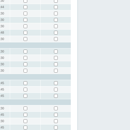
:30
:44
:30
:30
:30
:48
:30
:30
:30
:30
:30
:45
:45
:45
:30
:45
:30
:45