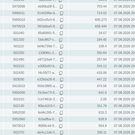
5970096
eb90bd3f-5...
703.44
07.08.2026 20
5990011
5140295e-b...
714.02
07.08.2026 20
5950010
b02ce5c0-6...
605.273
07.08.2026 20
5970019
391bbba5-8...
658.444
07.08.2026 20
501040
85d686f1-5...
34.67
07.08.2026 20
501330
f3dc8f07-c...
184.45
07.08.2026 20
501110
b04b739d-7...
108.4
07.08.2026 20
502250
133f0f6c-2...
350.64
07.08.2026 20
501490
e97116a4-7...
257.84
07.08.2026 20
502210
e30f2e83-b...
333.12
07.08.2026 20
502430
f4c55f77-a...
416.06
07.08.2026 20
503030
e32b0a28-8...
447.22
07.08.2026 20
5910010
550e3885-a...
474.56
07.08.2026 20
5950090
f3c6ee73-5...
641.0
07.08.2026 20
501010
7cb7461b-3...
2.05
07.08.2026 20
502130
90bcb315-f...
311.76
07.08.2026 20
5952030
fed4c295-7...
615.3
07.08.2026 20
5952060
816affba-0...
628.9
07.08.2026 20
5970013
80f0fc4d-9...
654.9
07.08.2026 20
502370
de4cc1db-5...
396.11
07.08.2026 20