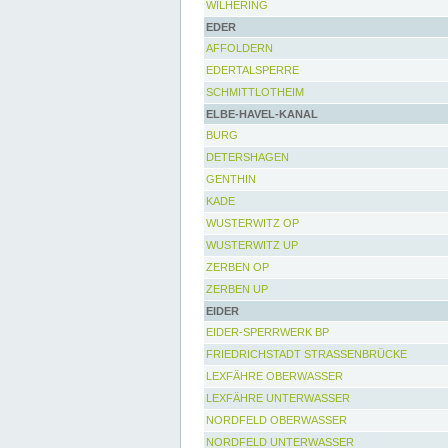
WILHERING
EDER
AFFOLDERN
EDERTALSPERRE
SCHMITTLOTHEIM
ELBE-HAVEL-KANAL
BURG
DETERSHAGEN
GENTHIN
KADE
WUSTERWITZ OP
WUSTERWITZ UP
ZERBEN OP
ZERBEN UP
EIDER
EIDER-SPERRWERK BP
FRIEDRICHSTADT STRASSENBRÜCKE
LEXFÄHRE OBERWASSER
LEXFÄHRE UNTERWASSER
NORDFELD OBERWASSER
NORDFELD UNTERWASSER