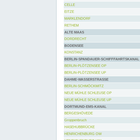
CELLE
EITZE
MARKLENDORF
RETHEM
ALTE MAAS
DORDRECHT
BODENSEE
KONSTANZ
BERLIN-SPANDAUER-SCHIFFFAHRTSKANAL
BERLIN-PLÖTZENSEE OP
BERLIN-PLÖTZENSEE UP
DAHME-WASSERSTRASSE
BERLIN-SCHMÖCKWITZ
NEUE MÜHLE SCHLEUSE OP
NEUE MÜHLE SCHLEUSE UP
DORTMUND-EMS-KANAL
BERGESHÖVEDE
Groppenbruch
HASEHUBBRÜCKE
HENRICHENBURG OW