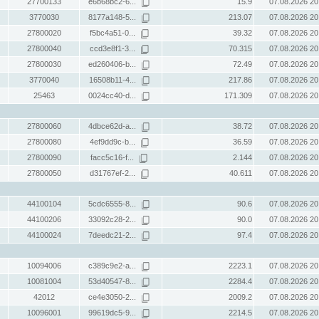
27700133
e6b68bc2-6...
15.9
07.08.2026 20
3770030
8177a148-5...
213.07
07.08.2026 20
27800020
f5bc4a51-0...
39.32
07.08.2026 20
27800040
ccd3e8f1-3...
70.315
07.08.2026 20
27800030
ed260406-b...
72.49
07.08.2026 20
3770040
16508b11-4...
217.86
07.08.2026 20
25463
0024cc40-d...
171.309
07.08.2026 20
27800060
4dbce62d-a...
38.72
07.08.2026 20
27800080
4ef9dd9c-b...
36.59
07.08.2026 20
27800090
facc5c16-f...
2.144
07.08.2026 20
27800050
d31767ef-2...
40.611
07.08.2026 20
44100104
5cdc6555-8...
90.6
07.08.2026 20
44100206
33092c28-2...
90.0
07.08.2026 20
44100024
7deedc21-2...
97.4
07.08.2026 20
10094006
c389c9e2-a...
2223.1
07.08.2026 20
10081004
53d40547-8...
2284.4
07.08.2026 20
42012
ce4e3050-2...
2009.2
07.08.2026 20
10096001
99619dc5-9...
2214.5
07.08.2026 20