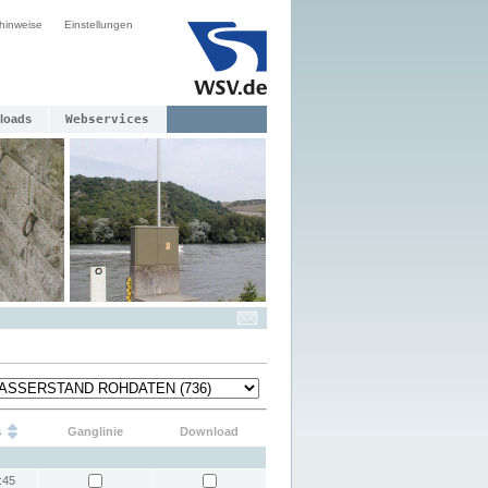
hinweise
Einstellungen
loads
Webservices
s
Ganglinie
Download
:45