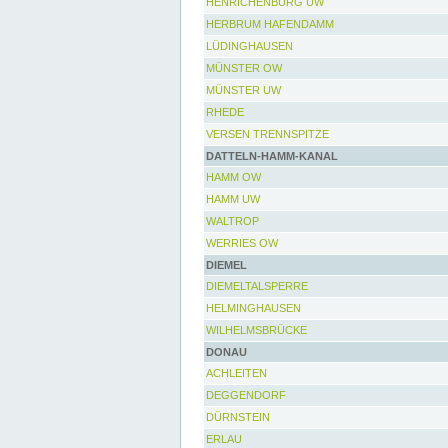
HENRICHENBURG UW
HERBRUM HAFENDAMM
LÜDINGHAUSEN
MÜNSTER OW
MÜNSTER UW
RHEDE
VERSEN TRENNSPITZE
DATTELN-HAMM-KANAL
HAMM OW
HAMM UW
WALTROP
WERRIES OW
DIEMEL
DIEMELTALSPERRE
HELMINGHAUSEN
WILHELMSBRÜCKE
DONAU
ACHLEITEN
DEGGENDORF
DÜRNSTEIN
ERLAU