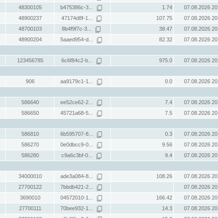
48300105
b475386c-3...
1.74
07.08.2026 20
48900237
47174d8f-1...
107.75
07.08.2026 20
48700103
8b4f9f7c-3...
38.47
07.08.2026 20
48900204
5aaed954-d...
82.32
07.08.2026 20
123456785
6c6f84c2-b...
975.0
07.08.2026 20
906
aa9179c1-1...
0.0
07.08.2026 20
586640
ee52ce62-2...
7.4
07.08.2026 20
586650
45721a68-5...
7.5
07.08.2026 20
586810
6b595707-8...
0.3
07.08.2026 20
586270
0e0dbcc9-0...
9.56
07.08.2026 20
586280
c9a6c3bf-0...
9.4
07.08.2026 20
34000010
ade3a084-8...
108.26
07.08.2026 20
27700122
7bbdb421-2...
07.08.2026 20
3690010
04572010-1...
166.42
07.08.2026 20
27700111
70bee932-1...
14.3
07.08.2026 20