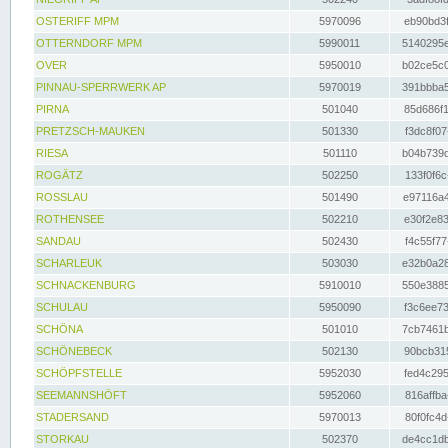
OSTERIFF MPM
5970096
eb90bd3f
OTTERNDORF MPM
5990011
5140295e
OVER
5950010
b02ce5c0
PINNAU-SPERRWERK AP
5970019
391bbba5
PIRNA
501040
85d686f1
PRETZSCH-MAUKEN
501330
f3dc8f07
RIESA
501110
b04b739d
ROGÄTZ
502250
133f0f6c
ROSSLAU
501490
e97116a4
ROTHENSEE
502210
e30f2e83
SANDAU
502430
f4c55f77
SCHARLEUK
503030
e32b0a28
SCHNACKENBURG
5910010
550e3885
SCHULAU
5950090
f3c6ee73
SCHÖNA
501010
7cb7461b
SCHÖNEBECK
502130
90bcb315
SCHÖPFSTELLE
5952030
fed4c295
SEEMANNSHÖFT
5952060
816affba
STADERSAND
5970013
80f0fc4d
STORKAU
502370
de4cc1db