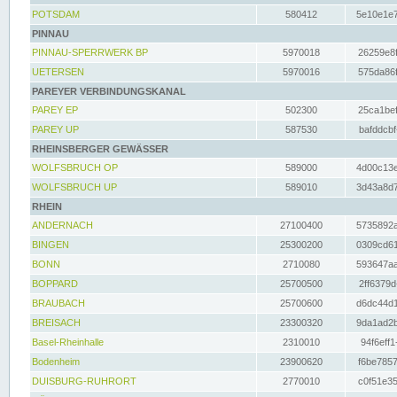
POTSDAM
580412
5e10e1e7
PINNAU
PINNAU-SPERRWERK BP
5970018
26259e8f
UETERSEN
5970016
575da86f
PAREYER VERBINDUNGSKANAL
PAREY EP
502300
25ca1bef
PAREY UP
587530
bafddcbf
RHEINSBERGER GEWÄSSER
WOLFSBRUCH OP
589000
4d00c13e
WOLFSBRUCH UP
589010
3d43a8d7
RHEIN
ANDERNACH
27100400
5735892a
BINGEN
25300200
0309cd61
BONN
2710080
593647aa
BOPPARD
25700500
2ff6379d
BRAUBACH
25700600
d6dc44d1
BREISACH
23300320
9da1ad2b
Basel-Rheinhalle
2310010
94f6eff1
Bodenheim
23900620
f6be7857
DUISBURG-RUHRORT
2770010
c0f51e35