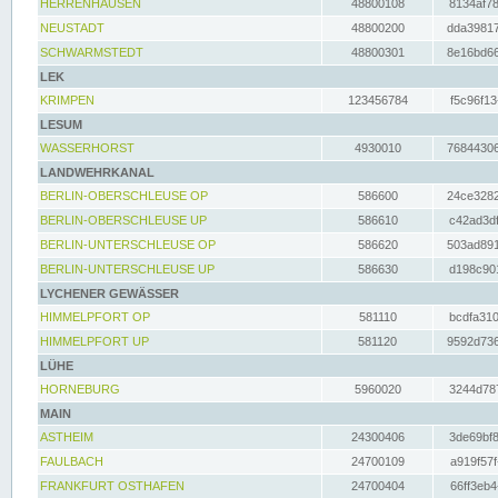
HERRENHAUSEN
48800108
8134af78
NEUSTADT
48800200
dda39817
SCHWARMSTEDT
48800301
8e16bd66
LEK
KRIMPEN
123456784
f5c96f13
LESUM
WASSERHORST
4930010
76844306
LANDWEHRKANAL
BERLIN-OBERSCHLEUSE OP
586600
24ce3282
BERLIN-OBERSCHLEUSE UP
586610
c42ad3df
BERLIN-UNTERSCHLEUSE OP
586620
503ad891
BERLIN-UNTERSCHLEUSE UP
586630
d198c901
LYCHENER GEWÄSSER
HIMMELPFORT OP
581110
bcdfa310
HIMMELPFORT UP
581120
9592d736
LÜHE
HORNEBURG
5960020
3244d787
MAIN
ASTHEIM
24300406
3de69bf8
FAULBACH
24700109
a919f57f
FRANKFURT OSTHAFEN
24700404
66ff3eb4