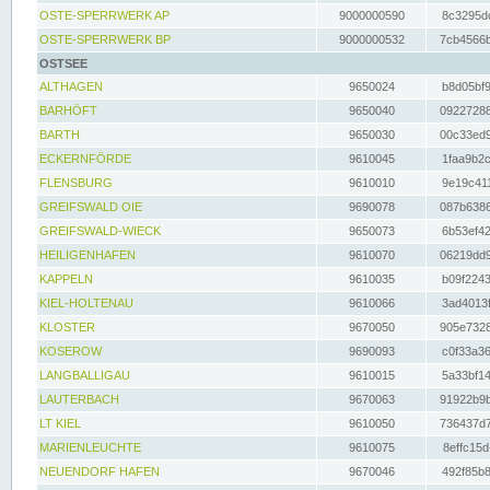
OSTE-SPERRWERK AP
9000000590
8c3295dc
OSTE-SPERRWERK BP
9000000532
7cb4566b
OSTSEE
ALTHAGEN
9650024
b8d05bf9
BARHÖFT
9650040
09227288
BARTH
9650030
00c33ed9
ECKERNFÖRDE
9610045
1faa9b2c
FLENSBURG
9610010
9e19c411
GREIFSWALD OIE
9690078
087b6386
GREIFSWALD-WIECK
9650073
6b53ef42
HEILIGENHAFEN
9610070
06219dd9
KAPPELN
9610035
b09f2243
KIEL-HOLTENAU
9610066
3ad4013f
KLOSTER
9670050
905e7328
KOSEROW
9690093
c0f33a36
LANGBALLIGAU
9610015
5a33bf14
LAUTERBACH
9670063
91922b9b
LT KIEL
9610050
736437d7
MARIENLEUCHTE
9610075
8effc15d
NEUENDORF HAFEN
9670046
492f85b8