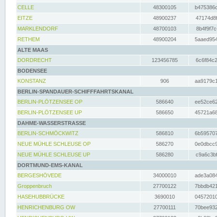
CELLE
48300105
b475386c
EITZE
48900237
47174d8f
MARKLENDORF
48700103
8b4f9f7c
RETHEM
48900204
5aaed954
ALTE MAAS
DORDRECHT
123456785
6c6f84c2
BODENSEE
KONSTANZ
906
aa9179c1
BERLIN-SPANDAUER-SCHIFFFAHRTSKANAL
BERLIN-PLÖTZENSEE OP
586640
ee52ce62
BERLIN-PLÖTZENSEE UP
586650
45721a68
DAHME-WASSERSTRASSE
BERLIN-SCHMÖCKWITZ
586810
6b595707
NEUE MÜHLE SCHLEUSE OP
586270
0e0dbcc9
NEUE MÜHLE SCHLEUSE UP
586280
c9a6c3bf
DORTMUND-EMS-KANAL
BERGESHÖVEDE
34000010
ade3a084
Groppenbruch
27700122
7bbdb421
HASEHUBBRÜCKE
3690010
04572010
HENRICHENBURG OW
27700111
70bee932