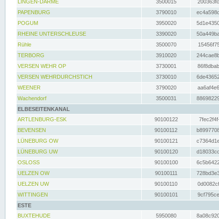
LINGEN-DARME
3500015
200363fc
PAPENBURG
3790010
ec4a598d
POGUM
3950020
5d1e4350
RHEINE UNTERSCHLEUSE
3390020
50a449ba
Rühle
3500070
15456f75
TERBORG
3910020
244cae8b
VERSEN WEHR OP
3730001
86f8dbab
VERSEN WEHRDURCHSTICH
3730010
6de43652
WEENER
3790020
aa6af4e6
Wachendorf
3500031
88698229
ELBESEITENKANAL
ARTLENBURG-ESK
90100122
7fec2f4f
BEVENSEN
90100112
b8997708
LÜNEBURG OW
90100121
c7364d1e
LÜNEBURG UW
90100120
d18033cd
OSLOSS
90100100
6c5b6422
UELZEN OW
90100111
728bd3e3
UELZEN UW
90100110
0d0082cf
WITTINGEN
90100101
9cf795ce
ESTE
BUXTEHUDE
5950080
8a08c920