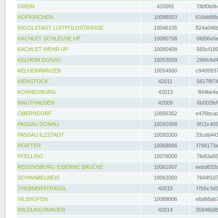
GREIN
420091
f3bf0b0b
HOFKIRCHEN
10088003
616dd98e
INGOLSTADT LUITPOLDSTRASSE
10046105
824a046b
KACHLET SCHLEUSE UP
10090708
0fd56e0a
KACHLET WEHR UP
10090408
560cf185
KELHEIM DONAU
10053009
296fc6d4
KELHEIMWINZER
10054500
c9409937
KIENSTOCK
42011
56178f74
KORNEUBURG
42013
ff44be4a
MAUTHAUSEN
42009
6b002fef
OBERNDORF
10056302
e476bcad
PASSAU DONAU
10091008
9f12c405
PASSAU ILZSTADT
10092000
33ceb441
PFATTER
10068006
f768173a
PFELLING
10078000
7fe63a95
REGENSBURG EISERNE BRÜCKE
10061007
eebd633a
SCHWABELWEIS
10062000
7644f1d7
THEBNERSTRASSL
42015
f7b5c3d3
VILSHOFEN
10089006
e6d68ab7
WILDUNGSMAUER
42014
35846b8b