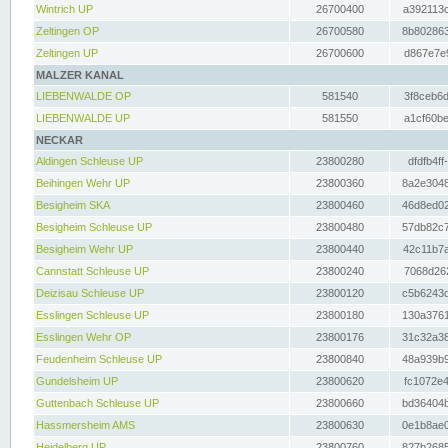
Wintrich UP
26700400
a392113c
Zeltingen OP
26700580
8b802863
Zeltingen UP
26700600
d867e7e9
MALZER KANAL
LIEBENWALDE OP
581540
3f8ceb6d
LIEBENWALDE UP
581550
a1cf60be
NECKAR
Aldingen Schleuse UP
23800280
dfdfb4ff
Beihingen Wehr UP
23800360
8a2e3048
Besigheim SKA
23800460
46d8ed02
Besigheim Schleuse UP
23800480
57db82c7
Besigheim Wehr UP
23800440
42c11b7a
Cannstatt Schleuse UP
23800240
7068d262
Deizisau Schleuse UP
23800120
c5b6243d
Esslingen Schleuse UP
23800180
130a3761
Esslingen Wehr OP
23800176
31c32a38
Feudenheim Schleuse UP
23800840
48a939b9
Gundelsheim UP
23800620
fc1072e4
Guttenbach Schleuse UP
23800660
bd36404b
Hassmersheim AMS
23800630
0e1b8ae0
Heidelberg UP
23800760
827b2685