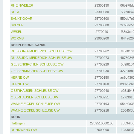
RHEINWEILER
23300130
06b978dd
RUST
23300580
5389b878
SANKT GOAR
25700300
550eb7e9
SPEYER
23700600
2cb8ae5b
WESEL
2770040
f33c3cc9
WORMS
23900200
844a620f
RHEIN-HERNE-KANAL
DUISBURG-MEIDERICH SCHLEUSE OW
27700262
f18e81da
DUISBURG-MEIDERICH SCHLEUSE UW
27700273
48780245
GELSENKIRCHEN SCHLEUSE OW
27700229
5b9f8134
GELSENKIRCHEN SCHLEUSE UW
27700230
427318d0
HERNE OW
27700150
ac6c4362
HERNE UW
27700160
b9975ea1
OBERHAUSEN SCHLEUSE OW
27700240
e251f943
OBERHAUSEN SCHLEUSE UW
27700251
12f63015
WANNE EICKEL SCHLEUSE OW
27700193
05ca0e33
WANNE EICKEL SCHLEUSE UW
27700218
23045f8b
RUHR
Hattingen
2769510000100
c0594fb5
RUHRWEHR OW
27600090
12a3037f