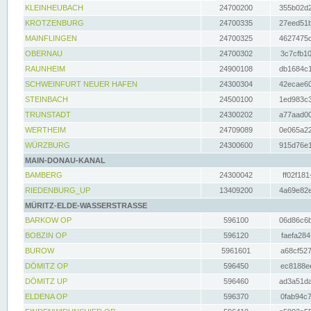
KLEINHEUBACH
24700200
355b02d2
KROTZENBURG
24700335
27eed51b
MAINFLINGEN
24700325
4627475d
OBERNAU
24700302
3c7cfb10
RAUNHEIM
24900108
db1684c1
SCHWEINFURT NEUER HAFEN
24300304
42ecae60
STEINBACH
24500100
1ed983c3
TRUNSTADT
24300202
a77aad00
WERTHEIM
24709089
0e065a22
WÜRZBURG
24300600
915d76e1
MAIN-DONAU-KANAL
BAMBERG
24300042
ff02f181
RIEDENBURG_UP
13409200
4a69e82e
MÜRITZ-ELDE-WASSERSTRASSE
BARKOW OP
596100
06d86c6b
BOBZIN OP
596120
faefa284
BUROW
5961601
a68cf527
DÖMITZ OP
596450
ec8188ee
DÖMITZ UP
596460
ad3a51da
ELDENA OP
596370
0fab94c7