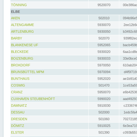
TÖNNING
9520070
00e386ac
ELBE
AKEN
502010
094b96e5
ALTENGAMME
5930070
2ee12b9a
ARTLENBURG
5930050
b3492c68
BARBY
502070
939f82ec
BLANKENESE UF
5952065
bacb459b
BLECKEDE
5930020
6aa1cd8e
BOIZENBURG
5930033
33e0bce0
BROKDORF
5970050
610ab204
BRUNSBÜTTEL MPM
5970094
d4f5f719
BUNTHAUS
5952020
ae1b91d0
COSWIG
501470
1ce53a59
CRANZ
5950070
e6b42536
CUXHAVEN STEUBENHÖFT
5990020
aad49293
DAMNATZ
5910030
c233674f
DESSAU
502000
1edc5fa4
DRESDEN
501060
70272185
DÖMITZ
5910025
6e3ea719
ELSTER
501390
c093b557