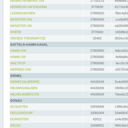
HENRICHENBURG UW
27700133
e6b68bc2
HERBRUM HAFENDAMM
3770030
8177a148
LÜDINGHAUSEN
27800020
f5bc4a51
MÜNSTER OW
27800040
ccd3e8f1
MÜNSTER UW
27800030
ed260406
RHEDE
3770040
16508b11
VERSEN TRENNSPITZE
25463
0024cc40
DATTELN-HAMM-KANAL
HAMM OW
27800060
4dbce62d
HAMM UW
27800080
4ef9dd9c
WALTROP
27800090
facc5c16
WERRIES OW
27800050
d31767ef
DIEMEL
DIEMELTALSPERRE
44100104
5cdc6555
HELMINGHAUSEN
44100206
33092c28
WILHELMSBRÜCKE
44100024
7deedc21
DONAU
ACHLEITEN
10094006
c389c9e2
DEGGENDORF
10081004
53d40547
DÜRNSTEIN
42012
ce4e3050
ERLAU
10096001
99619dc5