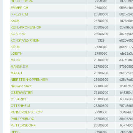
DÜSSELDORF
2750010
8f7e5f92
EMMERICH
2790020
9598e4cb
IFFEZHEIM
23500600
b02be240
KAUB
25700100
1d26e504
KEHL-KRONENHOF
23300900
23af9b02
KOBLENZ
25900700
4c7d796a
KONSTANZ-RHEIN
3329
e020e651
KÖLN
2730010
a6ee8177
LOBITH
2790050
efe13a3d
MAINZ
25100100
a37a9aa3
MANNHEIM
23700700
57090802
MAXAU
23700200
b6c6d5c8
NIERSTEIN-OPPENHEIM
23900600
d28e7ed1
Neuwied Stadt
27100370
dc407f1e
OBERWINTER
27100700
b45359df
OESTRICH
25100300
665be0fe
OTTENHEIM
23300800
787e5d63
PANNERDENSE KOP
2790060
3046493f
PHILIPPSBURG
23700500
88e972e1
PLITTERSDORF
23500700
6b774802
REES
2790010
2f025389