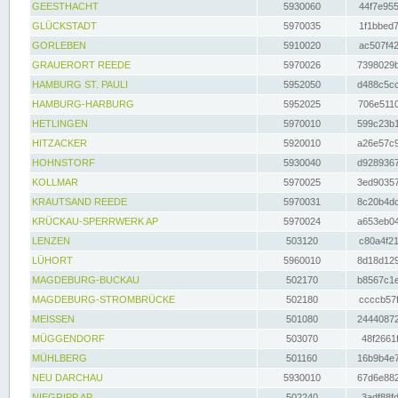
GEESTHACHT
5930060
44f7e955
GLÜCKSTADT
5970035
1f1bbed7
GORLEBEN
5910020
ac507f42
GRAUERORT REEDE
5970026
7398029b
HAMBURG ST. PAULI
5952050
d488c5cc
HAMBURG-HARBURG
5952025
706e5110
HETLINGEN
5970010
599c23b1
HITZACKER
5920010
a26e57c9
HOHNSTORF
5930040
d9289367
KOLLMAR
5970025
3ed90357
KRAUTSAND REEDE
5970031
8c20b4dc
KRÜCKAU-SPERRWERK AP
5970024
a653eb04
LENZEN
503120
c80a4f21
LÜHORT
5960010
8d18d129
MAGDEBURG-BUCKAU
502170
b8567c1e
MAGDEBURG-STROMBRÜCKE
502180
ccccb57f
MEISSEN
501080
24440872
MÜGGENDORF
503070
48f2661f
MÜHLBERG
501160
16b9b4e7
NEU DARCHAU
5930010
67d6e882
NIEGRIPP AP
502240
3adf88fd