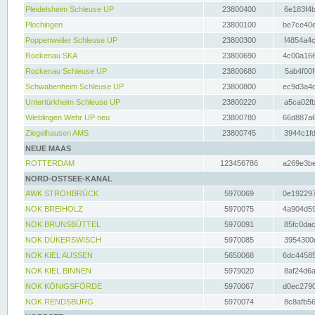
Pleidelsheim Schleuse UP
23800400
6e183f4b
Plochingen
23800100
be7ce40e
Poppenweiler Schleuse UP
23800300
f4854a4c
Rockenau SKA
23800690
4c00a166
Rockenau Schleuse UP
23800680
5ab4f00f
Schwabenheim Schleuse UP
23800800
ec9d3a4d
Untertürkheim Schleuse UP
23800220
a5ca02fb
Wieblingen Wehr UP neu
23800780
66d887a6
Ziegelhausen AMS
23800745
3944c1fd
NEUE MAAS
ROTTERDAM
123456786
a269e3be
NORD-OSTSEE-KANAL
AWK STROHBRÜCK
5970069
0e192297
NOK BREIHOLZ
5970075
4a904d59
NOK BRUNSBÜTTEL
5970091
85fc0dac
NOK DÜKERSWISCH
5970085
3954300d
NOK KIEL AUSSEN
5650068
6dc44585
NOK KIEL BINNEN
5979020
8af24d6a
NOK KÖNIGSFÖRDE
5970067
d0ec2790
NOK RENDSBURG
5970074
8c8afb56