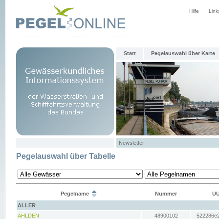
Hilfe
Link
Start
Pegelauswahl über Karte
Newsletter
Pegelauswahl über Tabelle
Pegelname
Nummer
UU
ALLER
AHLDEN
48900102
522286e2