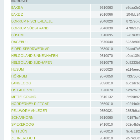
NORDSEE
BAKE A
9510063
e8daa3e2
BAKE Z
9510066
104fdc24
BORKUM FISCHERBALJE
9340020
8727ebfd
BORKUM SÜDSTRAND
9340030
478f21e9
BÜSUM
9510095
5287a3e1
DAGEBÜLL
9570040
6233e901
EIDER-SPERRWERK AP
9530010
04acd7e5
HELGOLAND BINNENHAFEN
9510070
c0ec139b
HELGOLAND SÜDHAFEN
9510075
0d8233b8
HUSUM
9530020
e114aeec
HÖRNUM
9570050
733755fd
LANGEOOG
9390010
a0c1dcb6
LIST AUF SYLT
9570070
5e92d73f
MITTELGRUND
9510132
3ff99b92
NORDERNEY RIFFGAT
9360010
c0244c0e
PELLWORM ANLEGER
9550021
2852b9ab
SCHARHÖRN
9510060
f0197bcf
SPIEKEROOG
9410010
662c4b5e
WITTDÜN
9570010
9c4c11f2
ZEHNERLOCH
9510010
e574d0af