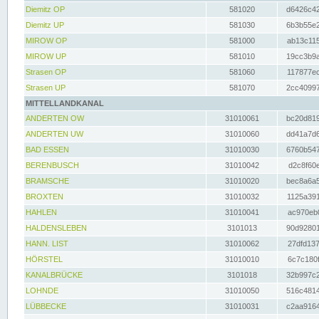
Diemitz OP
581020
d6426c42
Diemitz UP
581030
6b3b55e2
MIROW OP
581000
ab13c115
MIROW UP
581010
19cc3b9a
Strasen OP
581060
117877ec
Strasen UP
581070
2cc40997
MITTELLANDKANAL
ANDERTEN OW
31010061
bc20d819
ANDERTEN UW
31010060
dd41a7d6
BAD ESSEN
31010030
6760b547
BERENBUSCH
31010042
d2c8f60e
BRAMSCHE
31010020
bec8a6a5
BROXTEN
31010032
1125a391
HAHLEN
31010041
ac970eb0
HALDENSLEBEN
3101013
90d92801
HANN. LIST
31010062
27dfd137
HÖRSTEL
31010010
6c7c180f
KANALBRÜCKE
3101018
32b997c2
LOHNDE
31010050
516c4814
LÜBBECKE
31010031
c2aa9164