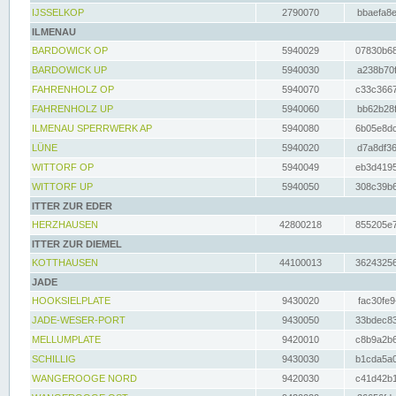
IJSSELKOP
2790070
bbaefa8e
ILMENAU
BARDOWICK OP
5940029
07830b68
BARDOWICK UP
5940030
a238b70f
FAHRENHOLZ OP
5940070
c33c3667
FAHRENHOLZ UP
5940060
bb62b28f
ILMENAU SPERRWERK AP
5940080
6b05e8dc
LÜNE
5940020
d7a8df36
WITTORF OP
5940049
eb3d4195
WITTORF UP
5940050
308c39b6
ITTER ZUR EDER
HERZHAUSEN
42800218
855205e7
ITTER ZUR DIEMEL
KOTTHAUSEN
44100013
36243256
JADE
HOOKSIELPLATE
9430020
fac30fe9
JADE-WESER-PORT
9430050
33bdec83
MELLUMPLATE
9420010
c8b9a2b6
SCHILLIG
9430030
b1cda5a0
WANGEROOGE NORD
9420030
c41d42b1