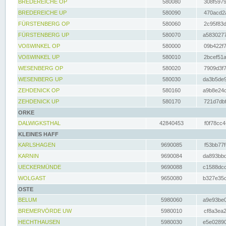
BREDEREICHE OP
580080
308f5979
BREDEREICHE UP
580090
470acd2a
FÜRSTENBERG OP
580060
2c95f83d
FÜRSTENBERG UP
580070
a5830277
VOßWINKEL OP
580000
09b422f7
VOßWINKEL UP
580010
2bcef51a
WESENBERG OP
580020
7909d3f7
WESENBERG UP
580030
da3b5de9
ZEHDENICK OP
580160
a9b8e24c
ZEHDENICK UP
580170
721d7dbf
ORKE
DALWIGKSTHAL
42840453
f0f78cc4
KLEINES HAFF
KARLSHAGEN
9690085
f53bb77f
KARNIN
9690084
da893bbd
UECKERMÜNDE
9690088
c1588dcc
WOLGAST
9650080
b327e35c
OSTE
BELUM
5980060
a9e93be0
BREMERVÖRDE UW
5980010
cf8a3ea2
HECHTHAUSEN
5980030
e5e02890