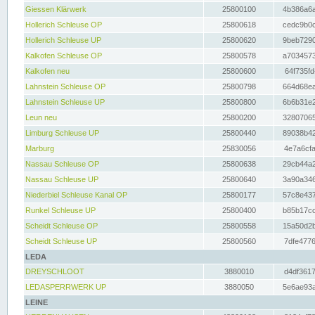
Giessen Klärwerk
25800100
4b386a6a
Hollerich Schleuse OP
25800618
cedc9b0c
Hollerich Schleuse UP
25800620
9beb7290
Kalkofen Schleuse OP
25800578
a7034573
Kalkofen neu
25800600
64f735fd
Lahnstein Schleuse OP
25800798
664d68ea
Lahnstein Schleuse UP
25800800
6b6b31e2
Leun neu
25800200
32807065
Limburg Schleuse UP
25800440
89038b42
Marburg
25830056
4e7a6cfa
Nassau Schleuse OP
25800638
29cb44a2
Nassau Schleuse UP
25800640
3a90a346
Niederbiel Schleuse Kanal OP
25800177
57c8e437
Runkel Schleuse UP
25800400
b85b17cc
Scheidt Schleuse OP
25800558
15a50d2b
Scheidt Schleuse UP
25800560
7dfe4776
LEDA
DREYSCHLOOT
3880010
d4df3617
LEDASPERRWERK UP
3880050
5e6ae93a
LEINE