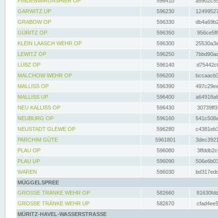
FINDENWIRUNSHIER OP
596410
a5902c55
GARWITZ UP
596230
12499527
GRABOW OP
596330
db4a69b2
GÜRITZ OP
596350
956ce5ff
KLEIN LAASCH WEHR OP
596300
25530a3e
LEWITZ OP
596250
7bbd90ad
LÜBZ OP
596140
d75442cf
MALCHOW WEHR OP
596200
bccaacb3
MALLISS OP
596390
497c29ee
MALLISS UP
596400
a64918a6
NEU KALLISS OP
596430
30739ff3
NEUBURG OP
596160
541c508a
NEUSTADT GLEWE OP
596280
c4381eb3
PARCHIM GÜTE
5961801
3dec3921
PLAU OP
596080
3ffddb2c
PLAU UP
596090
506e6b03
WAREN
596030
bd317edd
MÜGGELSPREE
GROSSE TRÄNKE WEHR OP
582660
81630fdd
GROSSE TRÄNKE WEHR UP
582670
cfad4ee5
MÜRITZ-HAVEL-WASSERSTRASSE