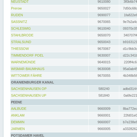
NEUSTADT
9610080
3f0b6b74
Prerow
9650027
7d50c68c
RUDEN
9690077
1fa822e6
SASSNITZ
9670065
9e7b2a4d
SCHLESWIG
9610040
09370c05
STAHLBRODE
9650070
340707f4
STRALSUND
9650043
b9163121
THIESSOW
9670067
d1c9bb3c
TIMMENDORF POEL
9630007
d22c341b
WARNEMÜNDE
9640015
220ff4c6
WISMAR-BAUMHAUS
9630008
95a0ab45
WITTOWER FÄHRE
9670055
4b348b56
ORANIENBURGER KANAL
SACHSENHAUSEN OP
580240
adbd3144
SACHSENHAUSEN UP
581840
0a6fe221
PEENE
AALBUDE
9660009
8ba772ed
ANKLAM
9660001
22fd01e0
DEMMIN
9660007
b7e238e8
JARMEN
9660005
a3328262
POTSDAMER HAVEL