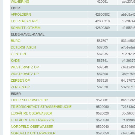
WILHERING
420061
aec23fd6
EDER
AFFOLDERN
42800502
ab9d5a42
EDERTALSPERRE
42800310
c6e9f744
SCHMITTLOTHEIM
42800309
d2155fa6
ELBE-HAVEL-KANAL
BURG
587507
831ad501
DETERSHAGEN
587505
a7b1eda9
GENTHIN
587535
e9e7f20c
KADE
587541
e4f29379
WUSTERWITZ OP
587540
c6a12d34
WUSTERWITZ UP
587550
3bfcf759
ZERBEN OP
587510
64c37072
ZERBEN UP
587520
532d8718
EIDER
EIDER-SPERRWERK BP
9520081
8ac85e6c
FRIEDRICHSTADT STRASSENBRÜCKE
9520060
721313e7
LEXFÄHRE OBERWASSER
9520020
86c5688f
LEXFÄHRE UNTERWASSER
9520030
7f01fbd8
NORDFELD OBERWASSER
9520040
61394669
NORDFELD UNTERWASSER
9520050
cb93548e