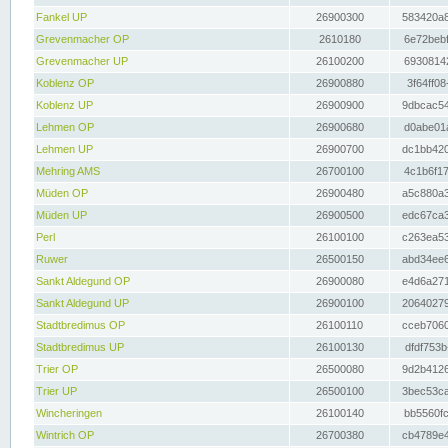
Fankel UP
26900300
583420a8
Grevenmacher OP
2610180
6e72bebf
Grevenmacher UP
26100200
69308142
Koblenz OP
26900880
3f64ff08
Koblenz UP
26900900
9dbcac54
Lehmen OP
26900680
d0abe01a
Lehmen UP
26900700
dc1bb420
Mehring AMS
26700100
4c1b6f17
Müden OP
26900480
a5c880a3
Müden UP
26900500
edc67ca3
Perl
26100100
c263ea53
Ruwer
26500150
abd34ee6
Sankt Aldegund OP
26900080
e4d6a271
Sankt Aldegund UP
26900100
20640279
Stadtbredimus OP
26100110
cceb7060
Stadtbredimus UP
26100130
dfdf753b
Trier OP
26500080
9d2b4126
Trier UP
26500100
3bec53ca
Wincheringen
26100140
bb5560fc
Wintrich OP
26700380
cb4789e4