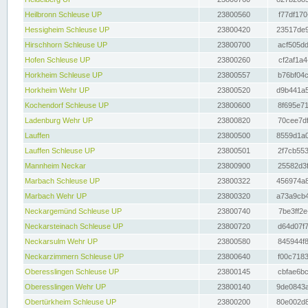
Heilbronn Schleuse UP
23800560
f77df170
Hessigheim Schleuse UP
23800420
23517de9
Hirschhorn Schleuse UP
23800700
acf505dd
Hofen Schleuse UP
23800260
cf2af1a4
Horkheim Schleuse UP
23800557
b76bf04c
Horkheim Wehr UP
23800520
d9b441a5
Kochendorf Schleuse UP
23800600
8f695e71
Ladenburg Wehr UP
23800820
70cee7df
Lauffen
23800500
8559d1a0
Lauffen Schleuse UP
23800501
2f7cb553
Mannheim Neckar
23800900
25582d3f
Marbach Schleuse UP
23800322
456974a8
Marbach Wehr UP
23800320
a73a9cb4
Neckargemünd Schleuse UP
23800740
7be3ff2e
Neckarsteinach Schleuse UP
23800720
d64d07f7
Neckarsulm Wehr UP
23800580
845944f8
Neckarzimmern Schleuse UP
23800640
f00c7183
Oberesslingen Schleuse UP
23800145
cbfae6bc
Oberesslingen Wehr UP
23800140
9de0843a
Obertürkheim Schleuse UP
23800200
80e002d8