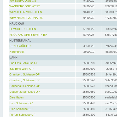
WANGEROOGE OST
9420020
26656fda
WANGEROOGE WEST
9420040
70039212
WHV ALTER VORHAFEN
9440020
f85bd17b
WHV NEUER VORHAFEN
9440030
f77317d9
KRÜCKAU
ELMSHORN HAFEN
5970022
136febf6
KRÜCKAU-SPERRWERK BP
5970023
53c277c3
KÜSTENKANAL
HUNDSMÜHLEN
4960020
cf6ac249
Hilkenbrook
3800010
58ccd6f0
LAHN
Bad Ems Schleuse UP
25800700
c005afb9
Bad Ems Wehr OP
25800690
f2295e77
Cramberg Schleuse OP
25800538
24fe419b
Cramberg Schleuse UP
25800540
3abb36d1
Dausenau Schleuse OP
25800678
9ceb358c
Dausenau Schleuse UP
25800680
eae91991
Diez Hafen
25800500
eadedeb6
Diez Schleuse OP
25800478
ea62ec5f
Diez Schleuse UP
25800480
31750a0f
Fürfurt Schleuse UP
25800300
34af0fca