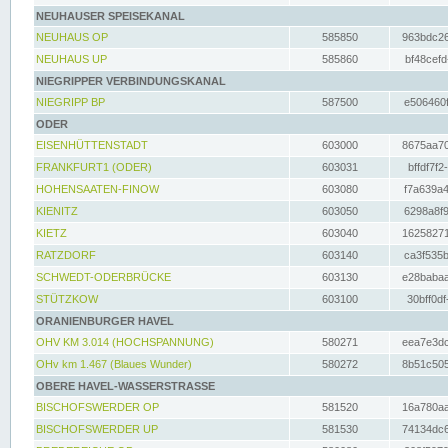
NEUHAUSER SPEISEKANAL
NEUHAUS OP
585850
963bdc26
NEUHAUS UP
585860
bf48cefd
NIEGRIPPER VERBINDUNGSKANAL
NIEGRIPP BP
587500
e506460f
ODER
EISENHÜTTENSTADT
603000
8675aa70
FRANKFURT1 (ODER)
603031
bffdf7f2
HOHENSAATEN-FINOW
603080
f7a639a4
KIENITZ
603050
6298a8f9
KIETZ
603040
16258271
RATZDORF
603140
ca3f535b
SCHWEDT-ODERBRÜCKE
603130
e28babaa
STÜTZKOW
603100
30bff0df
ORANIENBURGER HAVEL
OHV KM 3.014 (HOCHSPANNUNG)
580271
eea7e3dc
OHv km 1.467 (Blaues Wunder)
580272
8b51c505
OBERE HAVEL-WASSERSTRASSE
BISCHOFSWERDER OP
581520
16a780aa
BISCHOFSWERDER UP
581530
74134dc6