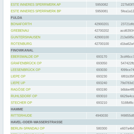
ESTE INNERES SPERRWERK AP
5950082
227b83f7
ESTE INNERES SPERRWERK BP
5950081
5fea1a12
FULDA
BONAFORTH
42900201
23721dfd
GREBENAU
42700202
acd63934
GUNTERSHAUSEN
42900100
213a585d
ROTENBURG
42700100
d1ba62a4
FINOWKANAL
EBERSWALDE OP
693170
3cd46cc7
GRAFENBRÜCK OP
693050
547422fb
LEESENBRÜCK OP
693030
f099ce74
LIEPE OP
693230
6f81b35f
LIEPE UP
693240
79d783d3
RAGÖSE OP
693190
b6bbe4f8
RUHLSDORF OP
693010
6629a4ca
STECHER OP
693210
516fbf8c
HAMME
RITTERHUDE
4940030
f49855d8
HAVEL-ODER-WASSERSTRASSE
BERLIN-SPANDAU OP
580300
e607a4b6