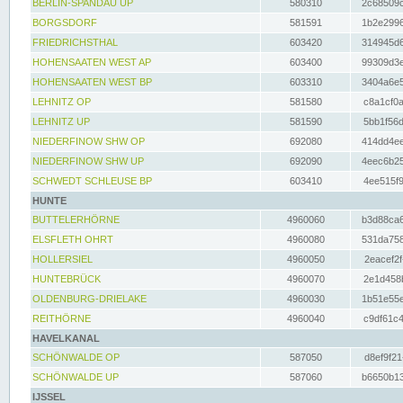
BERLIN-SPANDAU UP
580310
2c68509c
BORGSDORF
581591
1b2e2996
FRIEDRICHSTHAL
603420
314945d6
HOHENSAATEN WEST AP
603400
99309d3e
HOHENSAATEN WEST BP
603310
3404a6e5
LEHNITZ OP
581580
c8a1cf0a
LEHNITZ UP
581590
5bb1f56d
NIEDERFINOW SHW OP
692080
414dd4ee
NIEDERFINOW SHW UP
692090
4eec6b25
SCHWEDT SCHLEUSE BP
603410
4ee515f9
HUNTE
BUTTELERHÖRNE
4960060
b3d88ca6
ELSFLETH OHRT
4960080
531da758
HOLLERSIEL
4960050
2eacef2f
HUNTEBRÜCK
4960070
2e1d458b
OLDENBURG-DRIELAKE
4960030
1b51e55e
REITHÖRNE
4960040
c9df61c4
HAVELKANAL
SCHÖNWALDE OP
587050
d8ef9f21
SCHÖNWALDE UP
587060
b6650b13
IJSSEL