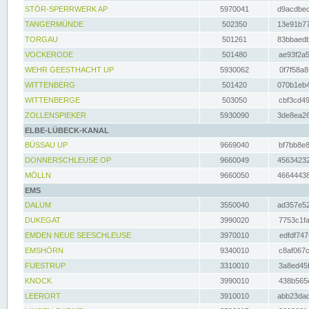
STÖR-SPERRWERK AP
5970041
d9acdbec
TANGERMÜNDE
502350
13e91b77
TORGAU
501261
83bbaedb
VOCKERODE
501480
ae93f2a5
WEHR GEESTHACHT UP
5930062
0f7f58a8
WITTENBERG
501420
070b1eb4
WITTENBERGE
503050
cbf3cd49
ZOLLENSPIEKER
5930090
3de8ea26
ELBE-LÜBECK-KANAL
BÜSSAU UP
9669040
bf7bb8e8
DONNERSCHLEUSE OP
9660049
45634232
MÖLLN
9660050
46644438
EMS
DALUM
3550040
ad357e52
DUKEGAT
3990020
7753c1fa
EMDEN NEUE SEESCHLEUSE
3970010
edfdf747
EMSHÖRN
9340010
c8af067c
FUESTRUP
3310010
3a8ed45f
KNOCK
3990010
438b565e
LEERORT
3910010
abb23dad