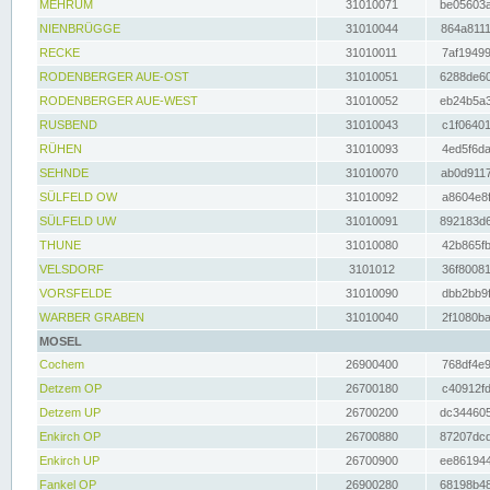
MEHRUM
31010071
be05603a
NIENBRÜGGE
31010044
864a8111
RECKE
31010011
7af19499
RODENBERGER AUE-OST
31010051
6288de60
RODENBERGER AUE-WEST
31010052
eb24b5a3
RUSBEND
31010043
c1f06401
RÜHEN
31010093
4ed5f6da
SEHNDE
31010070
ab0d9117
SÜLFELD OW
31010092
a8604e8f
SÜLFELD UW
31010091
892183d6
THUNE
31010080
42b865fb
VELSDORF
3101012
36f80081
VORSFELDE
31010090
dbb2bb9f
WARBER GRABEN
31010040
2f1080ba
MOSEL
Cochem
26900400
768df4e9
Detzem OP
26700180
c40912fd
Detzem UP
26700200
dc344605
Enkirch OP
26700880
87207dcd
Enkirch UP
26700900
ee861944
Fankel OP
26900280
68198b48