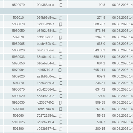
9520070
00e386ac-e...
99.8
06.08.2026 14
502010
094b96e5-c...
274.8
06.08.2026 14
5930070
2ee12b9a-f...
588.787
06.08.2026 14
5930050
b3492c68-8...
573.86
06.08.2026 14
502070
939f82ec-1...
294.82
06.08.2026 14
5952065
bacb459b-0...
635.0
06.08.2026 14
5930020
6aa1cd8e-e...
549.633
06.08.2026 14
5930033
33e0bce0-1...
558.534
06.08.2026 14
5970050
610ab204-d...
684.2
06.08.2026 14
5970094
d4f5f719-8...
695.214
06.08.2026 14
5952020
ae1b91d0-e...
609.9
06.08.2026 14
501470
1ce53a59-3...
236.31
06.08.2026 14
5950070
e6b42536-6...
634.42
06.08.2026 14
5990020
aad49293-2...
724.0
06.08.2026 14
5910030
c233674f-2...
509.35
06.08.2026 14
502000
1edc5fa4-8...
261.16
06.08.2026 14
501060
70272185-b...
55.63
06.08.2026 14
5910025
6e3ea719-4...
504.7
06.08.2026 14
501390
c093b557-4...
200.15
06.08.2026 14