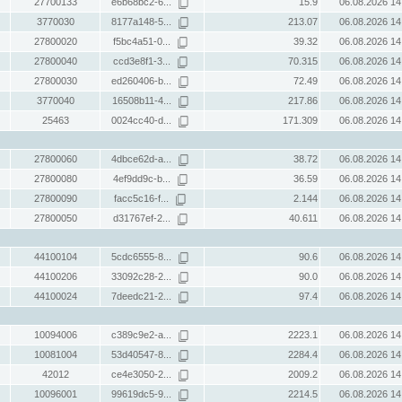
27700133
e6b68bc2-6...
15.9
06.08.2026 14
3770030
8177a148-5...
213.07
06.08.2026 14
27800020
f5bc4a51-0...
39.32
06.08.2026 14
27800040
ccd3e8f1-3...
70.315
06.08.2026 14
27800030
ed260406-b...
72.49
06.08.2026 14
3770040
16508b11-4...
217.86
06.08.2026 14
25463
0024cc40-d...
171.309
06.08.2026 14
27800060
4dbce62d-a...
38.72
06.08.2026 14
27800080
4ef9dd9c-b...
36.59
06.08.2026 14
27800090
facc5c16-f...
2.144
06.08.2026 14
27800050
d31767ef-2...
40.611
06.08.2026 14
44100104
5cdc6555-8...
90.6
06.08.2026 14
44100206
33092c28-2...
90.0
06.08.2026 14
44100024
7deedc21-2...
97.4
06.08.2026 14
10094006
c389c9e2-a...
2223.1
06.08.2026 14
10081004
53d40547-8...
2284.4
06.08.2026 14
42012
ce4e3050-2...
2009.2
06.08.2026 14
10096001
99619dc5-9...
2214.5
06.08.2026 14