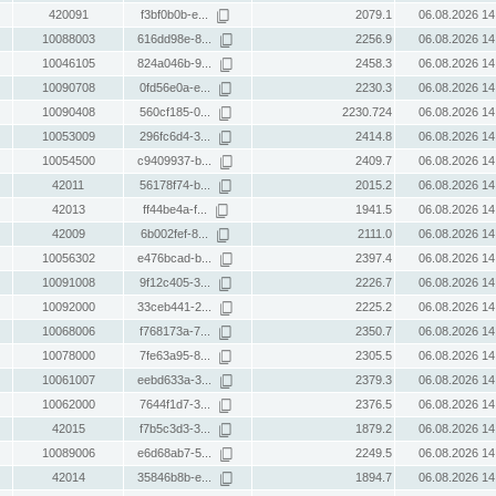
420091
f3bf0b0b-e...
2079.1
06.08.2026 14
10088003
616dd98e-8...
2256.9
06.08.2026 14
10046105
824a046b-9...
2458.3
06.08.2026 14
10090708
0fd56e0a-e...
2230.3
06.08.2026 14
10090408
560cf185-0...
2230.724
06.08.2026 14
10053009
296fc6d4-3...
2414.8
06.08.2026 14
10054500
c9409937-b...
2409.7
06.08.2026 14
42011
56178f74-b...
2015.2
06.08.2026 14
42013
ff44be4a-f...
1941.5
06.08.2026 14
42009
6b002fef-8...
2111.0
06.08.2026 14
10056302
e476bcad-b...
2397.4
06.08.2026 14
10091008
9f12c405-3...
2226.7
06.08.2026 14
10092000
33ceb441-2...
2225.2
06.08.2026 14
10068006
f768173a-7...
2350.7
06.08.2026 14
10078000
7fe63a95-8...
2305.5
06.08.2026 14
10061007
eebd633a-3...
2379.3
06.08.2026 14
10062000
7644f1d7-3...
2376.5
06.08.2026 14
42015
f7b5c3d3-3...
1879.2
06.08.2026 14
10089006
e6d68ab7-5...
2249.5
06.08.2026 14
42014
35846b8b-e...
1894.7
06.08.2026 14