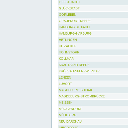
GEESTHACHT
GLÜCKSTADT
GORLEBEN
GRAUERORT REEDE
HAMBURG ST. PAULI
HAMBURG-HARBURG
HETLINGEN
HITZACKER
HOHNSTORF
KOLLMAR
KRAUTSAND REEDE
KRÜCKAU-SPERRWERK AP
LENZEN
LÜHORT
MAGDEBURG-BUCKAU
MAGDEBURG-STROMBRÜCKE
MEISSEN
MÜGGENDORF
MÜHLBERG
NEU DARCHAU
NIEGRIPP AP