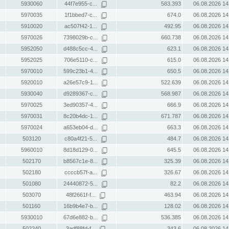
5930060
44f7e955-c...
583.393
06.08.2026 14
5970035
1f1bbed7-c...
674.0
06.08.2026 14
5910020
ac507f42-1...
492.95
06.08.2026 14
5970026
7398029b-c...
660.738
06.08.2026 14
5952050
d488c5cc-4...
623.1
06.08.2026 14
5952025
706e5110-c...
615.0
06.08.2026 14
5970010
599c23b1-4...
650.5
06.08.2026 14
5920010
a26e57c9-1...
522.639
06.08.2026 14
5930040
d9289367-c...
568.987
06.08.2026 14
5970025
3ed90357-4...
666.9
06.08.2026 14
5970031
8c20b4dc-1...
671.787
06.08.2026 14
5970024
a653eb04-d...
663.3
06.08.2026 14
503120
c80a4f21-5...
484.7
06.08.2026 14
5960010
8d18d129-0...
645.5
06.08.2026 14
502170
b8567c1e-8...
325.39
06.08.2026 14
502180
ccccb57f-a...
326.67
06.08.2026 14
501080
24440872-5...
82.2
06.08.2026 14
503070
48f2661f-f...
463.94
06.08.2026 14
501160
16b9b4e7-b...
128.02
06.08.2026 14
5930010
67d6e882-b...
536.385
06.08.2026 14
502240
3adf88fd-f...
343.6
06.08.2026 14