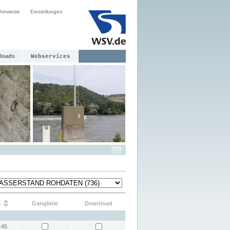
hinweise
Einstellungen
loads
Webservices
s
Ganglinie
Download
:45