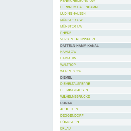
HENRICHENBURG UW
HERBRUM HAFENDAMM
LÜDINGHAUSEN
MÜNSTER OW
MÜNSTER UW
RHEDE
VERSEN TRENNSPITZE
DATTELN-HAMM-KANAL
HAMM OW
HAMM UW
WALTROP
WERRIES OW
DIEMEL
DIEMELTALSPERRE
HELMINGHAUSEN
WILHELMSBRÜCKE
DONAU
ACHLEITEN
DEGGENDORF
DÜRNSTEIN
ERLAU