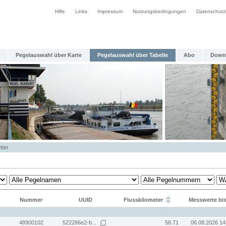
Hilfe
Links
Impressum
Nutzungsbedingungen
Datenschutz
Pegelauswahl über Karte
Pegelauswahl über Tabelle
Abo
Down
tter
Nummer
UUID
Flusskilometer
Messwerte bi
48900102
522286e2-b...
58.71
06.08.2026 14