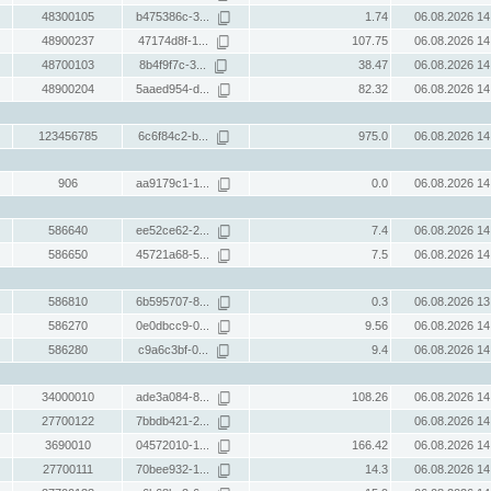
48300105
b475386c-3...
1.74
06.08.2026 14
48900237
47174d8f-1...
107.75
06.08.2026 14
48700103
8b4f9f7c-3...
38.47
06.08.2026 14
48900204
5aaed954-d...
82.32
06.08.2026 14
123456785
6c6f84c2-b...
975.0
06.08.2026 14
906
aa9179c1-1...
0.0
06.08.2026 14
586640
ee52ce62-2...
7.4
06.08.2026 14
586650
45721a68-5...
7.5
06.08.2026 14
586810
6b595707-8...
0.3
06.08.2026 13
586270
0e0dbcc9-0...
9.56
06.08.2026 14
586280
c9a6c3bf-0...
9.4
06.08.2026 14
34000010
ade3a084-8...
108.26
06.08.2026 14
27700122
7bbdb421-2...
06.08.2026 14
3690010
04572010-1...
166.42
06.08.2026 14
27700111
70bee932-1...
14.3
06.08.2026 14