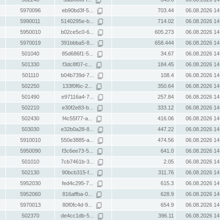
5970096
eb90bd3f-5...
703.44
06.08.2026 14
5990011
5140295e-b...
714.02
06.08.2026 14
5950010
b02ce5c0-6...
605.273
06.08.2026 14
5970019
391bbba5-8...
658.444
06.08.2026 14
501040
85d686f1-5...
34.67
06.08.2026 14
501330
f3dc8f07-c...
184.45
06.08.2026 14
501110
b04b739d-7...
108.4
06.08.2026 14
502250
133f0f6c-2...
350.64
06.08.2026 14
501490
e97116a4-7...
257.84
06.08.2026 14
502210
e30f2e83-b...
333.12
06.08.2026 14
502430
f4c55f77-a...
416.06
06.08.2026 14
503030
e32b0a28-8...
447.22
06.08.2026 14
5910010
550e3885-a...
474.56
06.08.2026 14
5950090
f3c6ee73-5...
641.0
06.08.2026 14
501010
7cb7461b-3...
2.05
06.08.2026 14
502130
90bcb315-f...
311.76
06.08.2026 14
5952030
fed4c295-7...
615.3
06.08.2026 14
5952060
816affba-0...
628.9
06.08.2026 14
5970013
80f0fc4d-9...
654.9
06.08.2026 14
502370
de4cc1db-5...
396.11
06.08.2026 14