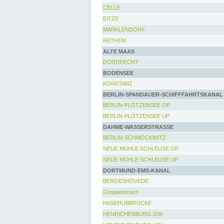
CELLE
EITZE
MARKLENDORF
RETHEM
ALTE MAAS
DORDRECHT
BODENSEE
KONSTANZ
BERLIN-SPANDAUER-SCHIFFFAHRTSKANAL
BERLIN-PLÖTZENSEE OP
BERLIN-PLÖTZENSEE UP
DAHME-WASSERSTRASSE
BERLIN-SCHMÖCKWITZ
NEUE MÜHLE SCHLEUSE OP
NEUE MÜHLE SCHLEUSE UP
DORTMUND-EMS-KANAL
BERGESHÖVEDE
Groppenbruch
HASEHUBBRÜCKE
HENRICHENBURG OW