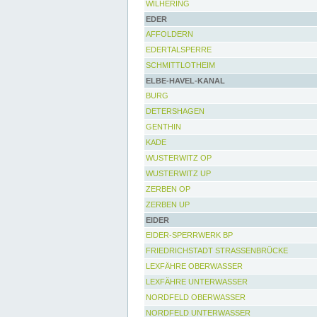
WILHERING
EDER
AFFOLDERN
EDERTALSPERRE
SCHMITTLOTHEIM
ELBE-HAVEL-KANAL
BURG
DETERSHAGEN
GENTHIN
KADE
WUSTERWITZ OP
WUSTERWITZ UP
ZERBEN OP
ZERBEN UP
EIDER
EIDER-SPERRWERK BP
FRIEDRICHSTADT STRASSENBRÜCKE
LEXFÄHRE OBERWASSER
LEXFÄHRE UNTERWASSER
NORDFELD OBERWASSER
NORDFELD UNTERWASSER