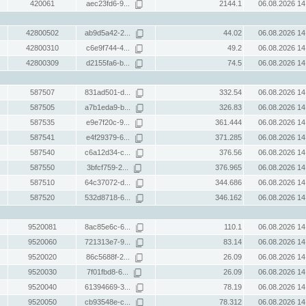
420061
aec23fd6-9...
2144.1
06.08.2026 14
42800502
ab9d5a42-2...
44.02
06.08.2026 14
42800310
c6e9f744-4...
49.2
06.08.2026 14
42800309
d2155fa6-b...
74.5
06.08.2026 14
587507
831ad501-d...
332.54
06.08.2026 14
587505
a7b1eda9-b...
326.83
06.08.2026 14
587535
e9e7f20c-9...
361.444
06.08.2026 14
587541
e4f29379-6...
371.285
06.08.2026 14
587540
c6a12d34-c...
376.56
06.08.2026 14
587550
3bfcf759-2...
376.965
06.08.2026 14
587510
64c37072-d...
344.686
06.08.2026 14
587520
532d8718-6...
346.162
06.08.2026 14
9520081
8ac85e6c-6...
110.1
06.08.2026 14
9520060
721313e7-9...
83.14
06.08.2026 14
9520020
86c5688f-2...
26.09
06.08.2026 14
9520030
7f01fbd8-6...
26.09
06.08.2026 14
9520040
61394669-3...
78.19
06.08.2026 14
9520050
cb93548e-c...
78.312
06.08.2026 14