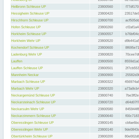
Heilbronn Schleuse UP
23800560
f77df170
Hessigheim Schleuse UP
23800420
23517de9
Hirschhorn Schleuse UP
23800700
acf505dd
Hofen Schleuse UP
23800260
cf2af1a4
Horkheim Schleuse UP
23800557
b76bf04c
Horkheim Wehr UP
23800520
d9b441a5
Kochendorf Schleuse UP
23800600
8f695e71
Ladenburg Wehr UP
23800820
70cee7df
Lauffen
23800500
8559d1a0
Lauffen Schleuse UP
23800501
2f7cb553
Mannheim Neckar
23800900
25582d3f
Marbach Schleuse UP
23800322
456974a8
Marbach Wehr UP
23800320
a73a9cb4
Neckargemünd Schleuse UP
23800740
7be3ff2e
Neckarsteinach Schleuse UP
23800720
d64d07f7
Neckarsulm Wehr UP
23800580
845944f8
Neckarzimmern Schleuse UP
23800640
f00c7183
Oberesslingen Schleuse UP
23800145
cbfae6bc
Oberesslingen Wehr UP
23800140
9de0843a
Obertürkheim Schleuse UP
23800200
80e002d8