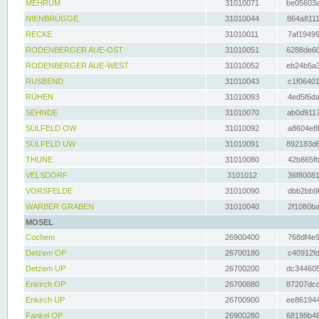
MEHRUM
31010071
be05603a
NIENBRÜGGE
31010044
864a8111
RECKE
31010011
7af19499
RODENBERGER AUE-OST
31010051
6288de60
RODENBERGER AUE-WEST
31010052
eb24b5a3
RUSBEND
31010043
c1f06401
RÜHEN
31010093
4ed5f6da
SEHNDE
31010070
ab0d9117
SÜLFELD OW
31010092
a8604e8f
SÜLFELD UW
31010091
892183d6
THUNE
31010080
42b865fb
VELSDORF
3101012
36f80081
VORSFELDE
31010090
dbb2bb9f
WARBER GRABEN
31010040
2f1080ba
MOSEL
Cochem
26900400
768df4e9
Detzem OP
26700180
c40912fd
Detzem UP
26700200
dc344605
Enkirch OP
26700880
87207dcd
Enkirch UP
26700900
ee861944
Fankel OP
26900280
68198b48