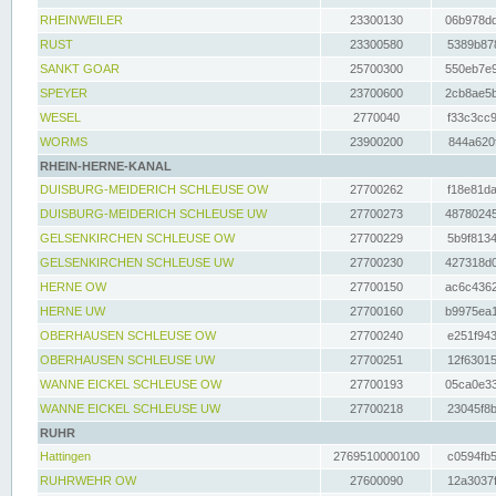
RHEINWEILER
23300130
06b978dd
RUST
23300580
5389b878
SANKT GOAR
25700300
550eb7e9
SPEYER
23700600
2cb8ae5b
WESEL
2770040
f33c3cc9
WORMS
23900200
844a620f
RHEIN-HERNE-KANAL
DUISBURG-MEIDERICH SCHLEUSE OW
27700262
f18e81da
DUISBURG-MEIDERICH SCHLEUSE UW
27700273
48780245
GELSENKIRCHEN SCHLEUSE OW
27700229
5b9f8134
GELSENKIRCHEN SCHLEUSE UW
27700230
427318d0
HERNE OW
27700150
ac6c4362
HERNE UW
27700160
b9975ea1
OBERHAUSEN SCHLEUSE OW
27700240
e251f943
OBERHAUSEN SCHLEUSE UW
27700251
12f63015
WANNE EICKEL SCHLEUSE OW
27700193
05ca0e33
WANNE EICKEL SCHLEUSE UW
27700218
23045f8b
RUHR
Hattingen
2769510000100
c0594fb5
RUHRWEHR OW
27600090
12a3037f