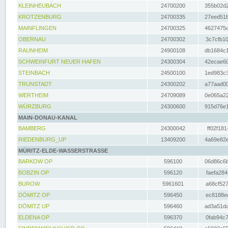
KLEINHEUBACH
24700200
355b02d2
KROTZENBURG
24700335
27eed51b
MAINFLINGEN
24700325
4627475d
OBERNAU
24700302
3c7cfb10
RAUNHEIM
24900108
db1684c1
SCHWEINFURT NEUER HAFEN
24300304
42ecae60
STEINBACH
24500100
1ed983c3
TRUNSTADT
24300202
a77aad00
WERTHEIM
24709089
0e065a22
WÜRZBURG
24300600
915d76e1
MAIN-DONAU-KANAL
BAMBERG
24300042
ff02f181
RIEDENBURG_UP
13409200
4a69e82e
MÜRITZ-ELDE-WASSERSTRASSE
BARKOW OP
596100
06d86c6b
BOBZIN OP
596120
faefa284
BUROW
5961601
a68cf527
DÖMITZ OP
596450
ec8188ee
DÖMITZ UP
596460
ad3a51da
ELDENA OP
596370
0fab94c7