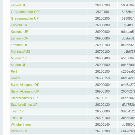
Fankel UP
26900300
583420a8
Grevenmacher OP
2610180
6e72bebf
Grevenmacher UP
26100200
69308142
Koblenz OP
26900880
3f64ff08
Koblenz UP
26900900
9dbcac54
Lehmen OP
26900680
d0abe01a
Lehmen UP
26900700
dc1bb420
Mehring AMS
26700100
4c1b6f17
Müden OP
26900480
a5c880a3
Müden UP
26900500
edc67ca3
Perl
26100100
c263ea53
Ruwer
26500150
abd34ee6
Sankt Aldegund OP
26900080
e4d6a271
Sankt Aldegund UP
26900100
20640279
Stadtbredimus OP
26100110
cceb7060
Stadtbredimus UP
26100130
dfdf753b
Trier OP
26500080
9d2b4126
Trier UP
26500100
3bec53ca
Wincheringen
26100140
bb5560fc
Wintrich OP
26700380
cb4789e4