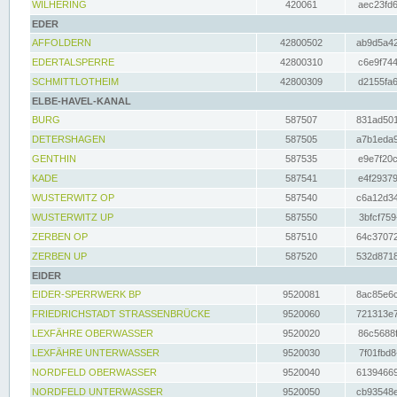
WILHERING
420061
aec23fd6
EDER
AFFOLDERN
42800502
ab9d5a42
EDERTALSPERRE
42800310
c6e9f744
SCHMITTLOTHEIM
42800309
d2155fa6
ELBE-HAVEL-KANAL
BURG
587507
831ad501
DETERSHAGEN
587505
a7b1eda9
GENTHIN
587535
e9e7f20c
KADE
587541
e4f29379
WUSTERWITZ OP
587540
c6a12d34
WUSTERWITZ UP
587550
3bfcf759
ZERBEN OP
587510
64c37072
ZERBEN UP
587520
532d8718
EIDER
EIDER-SPERRWERK BP
9520081
8ac85e6c
FRIEDRICHSTADT STRASSENBRÜCKE
9520060
721313e7
LEXFÄHRE OBERWASSER
9520020
86c5688f
LEXFÄHRE UNTERWASSER
9520030
7f01fbd8
NORDFELD OBERWASSER
9520040
61394669
NORDFELD UNTERWASSER
9520050
cb93548e