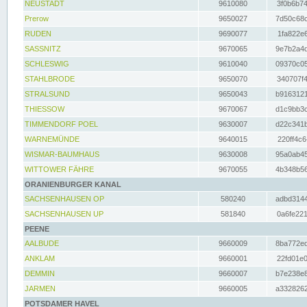
NEUSTADT
9610080
3f0b6b74
Prerow
9650027
7d50c68c
RUDEN
9690077
1fa822e6
SASSNITZ
9670065
9e7b2a4d
SCHLESWIG
9610040
09370c05
STAHLBRODE
9650070
340707f4
STRALSUND
9650043
b9163121
THIESSOW
9670067
d1c9bb3c
TIMMENDORF POEL
9630007
d22c341b
WARNEMÜNDE
9640015
220ff4c6
WISMAR-BAUMHAUS
9630008
95a0ab45
WITTOWER FÄHRE
9670055
4b348b56
ORANIENBURGER KANAL
SACHSENHAUSEN OP
580240
adbd3144
SACHSENHAUSEN UP
581840
0a6fe221
PEENE
AALBUDE
9660009
8ba772ed
ANKLAM
9660001
22fd01e0
DEMMIN
9660007
b7e238e8
JARMEN
9660005
a3328262
POTSDAMER HAVEL