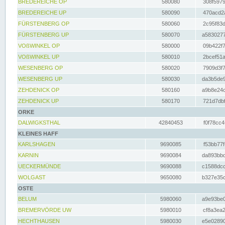
BREDEREICHE OP
580080
308f5979
BREDEREICHE UP
580090
470acd2a
FÜRSTENBERG OP
580060
2c95f83d
FÜRSTENBERG UP
580070
a5830277
VOßWINKEL OP
580000
09b422f7
VOßWINKEL UP
580010
2bcef51a
WESENBERG OP
580020
7909d3f7
WESENBERG UP
580030
da3b5de9
ZEHDENICK OP
580160
a9b8e24c
ZEHDENICK UP
580170
721d7dbf
ORKE
DALWIGKSTHAL
42840453
f0f78cc4
KLEINES HAFF
KARLSHAGEN
9690085
f53bb77f
KARNIN
9690084
da893bbd
UECKERMÜNDE
9690088
c1588dcc
WOLGAST
9650080
b327e35c
OSTE
BELUM
5980060
a9e93be0
BREMERVÖRDE UW
5980010
cf8a3ea2
HECHTHAUSEN
5980030
e5e02890