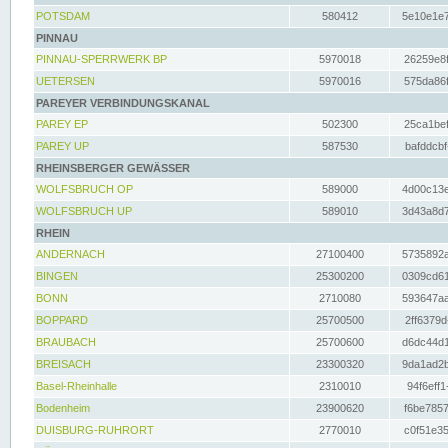
POTSDAM
580412
5e10e1e7
PINNAU
PINNAU-SPERRWERK BP
5970018
26259e8f
UETERSEN
5970016
575da86f
PAREYER VERBINDUNGSKANAL
PAREY EP
502300
25ca1bef
PAREY UP
587530
bafddcbf
RHEINSBERGER GEWÄSSER
WOLFSBRUCH OP
589000
4d00c13e
WOLFSBRUCH UP
589010
3d43a8d7
RHEIN
ANDERNACH
27100400
5735892a
BINGEN
25300200
0309cd61
BONN
2710080
593647aa
BOPPARD
25700500
2ff6379d
BRAUBACH
25700600
d6dc44d1
BREISACH
23300320
9da1ad2b
Basel-Rheinhalle
2310010
94f6eff1
Bodenheim
23900620
f6be7857
DUISBURG-RUHRORT
2770010
c0f51e35