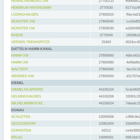
HENRICHENBURG UW
27700133
e6b68bc2
HERBRUM HAFENDAMM
3770030
8177a148
LÜDINGHAUSEN
27800020
f5bc4a51
MÜNSTER OW
27800040
ccd3e8f1
MÜNSTER UW
27800030
ed260406
RHEDE
3770040
16508b11
VERSEN TRENNSPITZE
25463
0024cc40
DATTELN-HAMM-KANAL
HAMM OW
27800060
4dbce62d
HAMM UW
27800080
4ef9dd9c
WALTROP
27800090
facc5c16
WERRIES OW
27800050
d31767ef
DIEMEL
DIEMELTALSPERRE
44100104
5cdc6555
HELMINGHAUSEN
44100206
33092c28
WILHELMSBRÜCKE
44100024
7deedc21
DONAU
ACHLEITEN
10094006
c389c9e2
DEGGENDORF
10081004
53d40547
DÜRNSTEIN
42012
ce4e3050
ERLAU
10096001
99619dc5