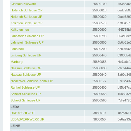
Giessen Klärwerk
25800100
4b386a6a
Hollerich Schleuse OP
25800618
cedc9b0c
Hollerich Schleuse UP
25800620
9beb7290
Kalkofen Schleuse OP
25800578
a7034573
Kalkofen neu
25800600
64f735fd
Lahnstein Schleuse OP
25800798
664d68ea
Lahnstein Schleuse UP
25800800
6b6b31e2
Leun neu
25800200
32807065
Limburg Schleuse UP
25800440
89038b42
Marburg
25830056
4e7a6cfa
Nassau Schleuse OP
25800638
29cb44a2
Nassau Schleuse UP
25800640
3a90a346
Niederbiel Schleuse Kanal OP
25800177
57c8e437
Runkel Schleuse UP
25800400
b85b17cc
Scheidt Schleuse OP
25800558
15a50d2b
Scheidt Schleuse UP
25800560
7dfe4776
LEDA
DREYSCHLOOT
3880010
d4df3617
LEDASPERRWERK UP
3880050
5e6ae93a
LEINE