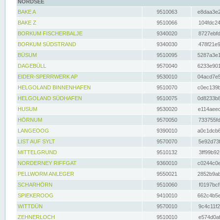
NORDSEE
BAKE A
9510063
e8daa3e2
BAKE Z
9510066
104fdc24
BORKUM FISCHERBALJE
9340020
8727ebfd
BORKUM SÜDSTRAND
9340030
478f21e9
BÜSUM
9510095
5287a3e1
DAGEBÜLL
9570040
6233e901
EIDER-SPERRWERK AP
9530010
04acd7e5
HELGOLAND BINNENHAFEN
9510070
c0ec139b
HELGOLAND SÜDHAFEN
9510075
0d8233b8
HUSUM
9530020
e114aeec
HÖRNUM
9570050
733755fd
LANGEOOG
9390010
a0c1dcb6
LIST AUF SYLT
9570070
5e92d73f
MITTELGRUND
9510132
3ff99b92
NORDERNEY RIFFGAT
9360010
c0244c0e
PELLWORM ANLEGER
9550021
2852b9ab
SCHARHÖRN
9510060
f0197bcf
SPIEKEROOG
9410010
662c4b5e
WITTDÜN
9570010
9c4c11f2
ZEHNERLOCH
9510010
e574d0af