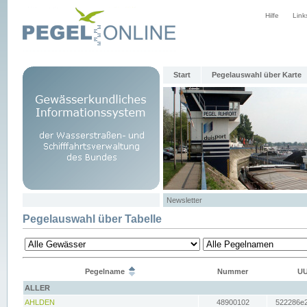
Hilfe
Link
Start
Pegelauswahl über Karte
Newsletter
Pegelauswahl über Tabelle
Pegelname
Nummer
UU
ALLER
AHLDEN
48900102
522286e2