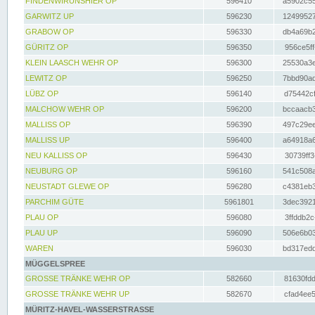
FINDENWIRUNSHIER OP
596410
a5902c55
GARWITZ UP
596230
12499527
GRABOW OP
596330
db4a69b2
GÜRITZ OP
596350
956ce5ff
KLEIN LAASCH WEHR OP
596300
25530a3e
LEWITZ OP
596250
7bbd90ad
LÜBZ OP
596140
d75442cf
MALCHOW WEHR OP
596200
bccaacb3
MALLISS OP
596390
497c29ee
MALLISS UP
596400
a64918a6
NEU KALLISS OP
596430
30739ff3
NEUBURG OP
596160
541c508a
NEUSTADT GLEWE OP
596280
c4381eb3
PARCHIM GÜTE
5961801
3dec3921
PLAU OP
596080
3ffddb2c
PLAU UP
596090
506e6b03
WAREN
596030
bd317edd
MÜGGELSPREE
GROSSE TRÄNKE WEHR OP
582660
81630fdd
GROSSE TRÄNKE WEHR UP
582670
cfad4ee5
MÜRITZ-HAVEL-WASSERSTRASSE