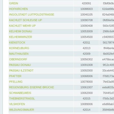
GREIN
420091
f3bf0b0b
HOFKIRCHEN
10088003
616dd98e
INGOLSTADT LUITPOLDSTRASSE
10046105
824a046b
KACHLET SCHLEUSE UP
10090708
0fd56e0a
KACHLET WEHR UP
10090408
560cf185
KELHEIM DONAU
10053009
296fc6d4
KELHEIMWINZER
10054500
c9409937
KIENSTOCK
42011
56178f74
KORNEUBURG
42013
ff44be4a
MAUTHAUSEN
42009
6b002fef
OBERNDORF
10056302
e476bcad
PASSAU DONAU
10091008
9f12c405
PASSAU ILZSTADT
10092000
33ceb441
PFATTER
10068006
f768173a
PFELLING
10078000
7fe63a95
REGENSBURG EISERNE BRÜCKE
10061007
eebd633a
SCHWABELWEIS
10062000
7644f1d7
THEBNERSTRASSL
42015
f7b5c3d3
VILSHOFEN
10089006
e6d68ab7
WILDUNGSMAUER
42014
35846b8b