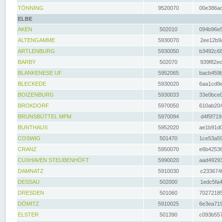
TÖNNING
9520070
00e386ac
ELBE
AKEN
502010
094b96e5
ALTENGAMME
5930070
2ee12b9a
ARTLENBURG
5930050
b3492c68
BARBY
502070
939f82ec
BLANKENESE UF
5952065
bacb459b
BLECKEDE
5930020
6aa1cd8e
BOIZENBURG
5930033
33e0bce0
BROKDORF
5970050
610ab204
BRUNSBÜTTEL MPM
5970094
d4f5f719
BUNTHAUS
5952020
ae1b91d0
COSWIG
501470
1ce53a59
CRANZ
5950070
e6b42536
CUXHAVEN STEUBENHÖFT
5990020
aad49293
DAMNATZ
5910030
c233674f
DESSAU
502000
1edc5fa4
DRESDEN
501060
70272185
DÖMITZ
5910025
6e3ea719
ELSTER
501390
c093b557