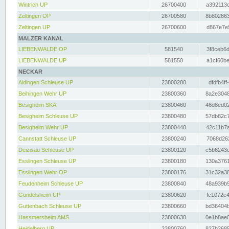
Wintrich UP
26700400
a392113c
Zeltingen OP
26700580
8b802863
Zeltingen UP
26700600
d867e7e9
MALZER KANAL
LIEBENWALDE OP
581540
3f8ceb6d
LIEBENWALDE UP
581550
a1cf60be
NECKAR
Aldingen Schleuse UP
23800280
dfdfb4ff
Beihingen Wehr UP
23800360
8a2e3048
Besigheim SKA
23800460
46d8ed02
Besigheim Schleuse UP
23800480
57db82c7
Besigheim Wehr UP
23800440
42c11b7a
Cannstatt Schleuse UP
23800240
7068d262
Deizisau Schleuse UP
23800120
c5b6243d
Esslingen Schleuse UP
23800180
130a3761
Esslingen Wehr OP
23800176
31c32a38
Feudenheim Schleuse UP
23800840
48a939b9
Gundelsheim UP
23800620
fc1072e4
Guttenbach Schleuse UP
23800660
bd36404b
Hassmersheim AMS
23800630
0e1b8ae0
Heidelberg UP
23800760
827b2685