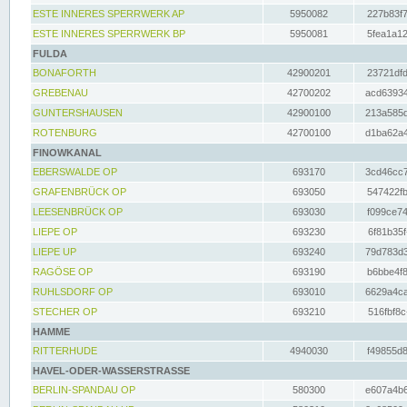
ESTE INNERES SPERRWERK AP
5950082
227b83f7
ESTE INNERES SPERRWERK BP
5950081
5fea1a12
FULDA
BONAFORTH
42900201
23721dfd
GREBENAU
42700202
acd63934
GUNTERSHAUSEN
42900100
213a585d
ROTENBURG
42700100
d1ba62a4
FINOWKANAL
EBERSWALDE OP
693170
3cd46cc7
GRAFENBRÜCK OP
693050
547422fb
LEESENBRÜCK OP
693030
f099ce74
LIEPE OP
693230
6f81b35f
LIEPE UP
693240
79d783d3
RAGÖSE OP
693190
b6bbe4f8
RUHLSDORF OP
693010
6629a4ca
STECHER OP
693210
516fbf8c
HAMME
RITTERHUDE
4940030
f49855d8
HAVEL-ODER-WASSERSTRASSE
BERLIN-SPANDAU OP
580300
e607a4b6