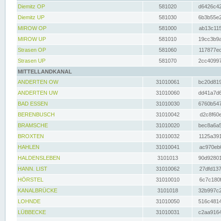
Diemitz OP
581020
d6426c42
Diemitz UP
581030
6b3b55e2
MIROW OP
581000
ab13c115
MIROW UP
581010
19cc3b9a
Strasen OP
581060
117877ec
Strasen UP
581070
2cc40997
MITTELLANDKANAL
ANDERTEN OW
31010061
bc20d819
ANDERTEN UW
31010060
dd41a7d6
BAD ESSEN
31010030
6760b547
BERENBUSCH
31010042
d2c8f60e
BRAMSCHE
31010020
bec8a6a5
BROXTEN
31010032
1125a391
HAHLEN
31010041
ac970eb0
HALDENSLEBEN
3101013
90d92801
HANN. LIST
31010062
27dfd137
HÖRSTEL
31010010
6c7c180f
KANALBRÜCKE
3101018
32b997c2
LOHNDE
31010050
516c4814
LÜBBECKE
31010031
c2aa9164