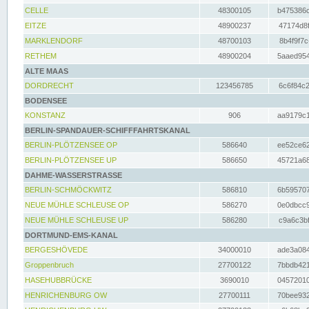
CELLE
48300105
b475386c
EITZE
48900237
47174d8f
MARKLENDORF
48700103
8b4f9f7c
RETHEM
48900204
5aaed954
ALTE MAAS
DORDRECHT
123456785
6c6f84c2
BODENSEE
KONSTANZ
906
aa9179c1
BERLIN-SPANDAUER-SCHIFFFAHRTSKANAL
BERLIN-PLÖTZENSEE OP
586640
ee52ce62
BERLIN-PLÖTZENSEE UP
586650
45721a68
DAHME-WASSERSTRASSE
BERLIN-SCHMÖCKWITZ
586810
6b595707
NEUE MÜHLE SCHLEUSE OP
586270
0e0dbcc9
NEUE MÜHLE SCHLEUSE UP
586280
c9a6c3bf
DORTMUND-EMS-KANAL
BERGESHÖVEDE
34000010
ade3a084
Groppenbruch
27700122
7bbdb421
HASEHUBBRÜCKE
3690010
04572010
HENRICHENBURG OW
27700111
70bee932