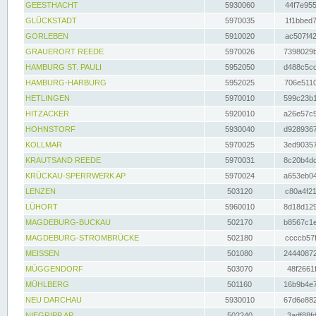
GEESTHACHT
5930060
44f7e955
GLÜCKSTADT
5970035
1f1bbed7
GORLEBEN
5910020
ac507f42
GRAUERORT REEDE
5970026
7398029b
HAMBURG ST. PAULI
5952050
d488c5cc
HAMBURG-HARBURG
5952025
706e5110
HETLINGEN
5970010
599c23b1
HITZACKER
5920010
a26e57c9
HOHNSTORF
5930040
d9289367
KOLLMAR
5970025
3ed90357
KRAUTSAND REEDE
5970031
8c20b4dc
KRÜCKAU-SPERRWERK AP
5970024
a653eb04
LENZEN
503120
c80a4f21
LÜHORT
5960010
8d18d129
MAGDEBURG-BUCKAU
502170
b8567c1e
MAGDEBURG-STROMBRÜCKE
502180
ccccb57f
MEISSEN
501080
24440872
MÜGGENDORF
503070
48f2661f
MÜHLBERG
501160
16b9b4e7
NEU DARCHAU
5930010
67d6e882
NIEGRIPP AP
502240
3adf88fd