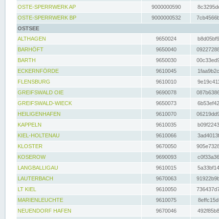
OSTE-SPERRWERK AP
9000000590
8c3295dc
OSTE-SPERRWERK BP
9000000532
7cb4566b
OSTSEE
ALTHAGEN
9650024
b8d05bf9
BARHÖFT
9650040
09227288
BARTH
9650030
00c33ed9
ECKERNFÖRDE
9610045
1faa9b2c
FLENSBURG
9610010
9e19c411
GREIFSWALD OIE
9690078
087b6386
GREIFSWALD-WIECK
9650073
6b53ef42
HEILIGENHAFEN
9610070
06219dd9
KAPPELN
9610035
b09f2243
KIEL-HOLTENAU
9610066
3ad4013f
KLOSTER
9670050
905e7328
KOSEROW
9690093
c0f33a36
LANGBALLIGAU
9610015
5a33bf14
LAUTERBACH
9670063
91922b9b
LT KIEL
9610050
736437d7
MARIENLEUCHTE
9610075
8effc15d
NEUENDORF HAFEN
9670046
492f85b8