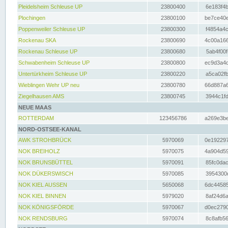
Pleidelsheim Schleuse UP
23800400
6e183f4b
Plochingen
23800100
be7ce40e
Poppenweiler Schleuse UP
23800300
f4854a4c
Rockenau SKA
23800690
4c00a166
Rockenau Schleuse UP
23800680
5ab4f00f
Schwabenheim Schleuse UP
23800800
ec9d3a4d
Untertürkheim Schleuse UP
23800220
a5ca02fb
Wieblingen Wehr UP neu
23800780
66d887a6
Ziegelhausen AMS
23800745
3944c1fd
NEUE MAAS
ROTTERDAM
123456786
a269e3be
NORD-OSTSEE-KANAL
AWK STROHBRÜCK
5970069
0e192297
NOK BREIHOLZ
5970075
4a904d59
NOK BRUNSBÜTTEL
5970091
85fc0dac
NOK DÜKERSWISCH
5970085
3954300d
NOK KIEL AUSSEN
5650068
6dc44585
NOK KIEL BINNEN
5979020
8af24d6a
NOK KÖNIGSFÖRDE
5970067
d0ec2790
NOK RENDSBURG
5970074
8c8afb56