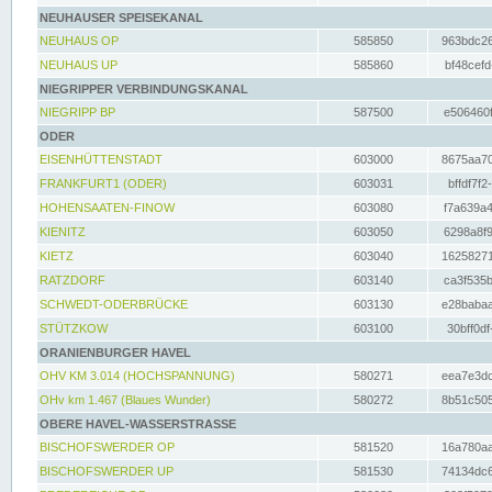
NEUHAUSER SPEISEKANAL
NEUHAUS OP
585850
963bdc26
NEUHAUS UP
585860
bf48cefd
NIEGRIPPER VERBINDUNGSKANAL
NIEGRIPP BP
587500
e506460f
ODER
EISENHÜTTENSTADT
603000
8675aa70
FRANKFURT1 (ODER)
603031
bffdf7f2
HOHENSAATEN-FINOW
603080
f7a639a4
KIENITZ
603050
6298a8f9
KIETZ
603040
16258271
RATZDORF
603140
ca3f535b
SCHWEDT-ODERBRÜCKE
603130
e28babaa
STÜTZKOW
603100
30bff0df
ORANIENBURGER HAVEL
OHV KM 3.014 (HOCHSPANNUNG)
580271
eea7e3dc
OHv km 1.467 (Blaues Wunder)
580272
8b51c505
OBERE HAVEL-WASSERSTRASSE
BISCHOFSWERDER OP
581520
16a780aa
BISCHOFSWERDER UP
581530
74134dc6