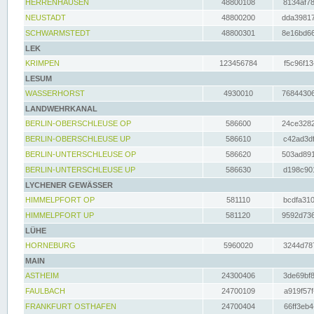
HERRENHAUSEN
48800108
8134af78
NEUSTADT
48800200
dda39817
SCHWARMSTEDT
48800301
8e16bd66
LEK
KRIMPEN
123456784
f5c96f13
LESUM
WASSERHORST
4930010
76844306
LANDWEHRKANAL
BERLIN-OBERSCHLEUSE OP
586600
24ce3282
BERLIN-OBERSCHLEUSE UP
586610
c42ad3df
BERLIN-UNTERSCHLEUSE OP
586620
503ad891
BERLIN-UNTERSCHLEUSE UP
586630
d198c901
LYCHENER GEWÄSSER
HIMMELPFORT OP
581110
bcdfa310
HIMMELPFORT UP
581120
9592d736
LÜHE
HORNEBURG
5960020
3244d787
MAIN
ASTHEIM
24300406
3de69bf8
FAULBACH
24700109
a919f57f
FRANKFURT OSTHAFEN
24700404
66ff3eb4