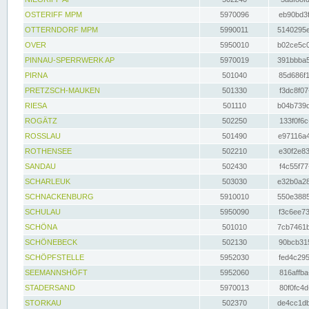
OSTERIFF MPM
5970096
eb90bd3f
OTTERNDORF MPM
5990011
5140295e
OVER
5950010
b02ce5c0
PINNAU-SPERRWERK AP
5970019
391bbba5
PIRNA
501040
85d686f1
PRETZSCH-MAUKEN
501330
f3dc8f07
RIESA
501110
b04b739d
ROGÄTZ
502250
133f0f6c
ROSSLAU
501490
e97116a4
ROTHENSEE
502210
e30f2e83
SANDAU
502430
f4c55f77
SCHARLEUK
503030
e32b0a28
SCHNACKENBURG
5910010
550e3885
SCHULAU
5950090
f3c6ee73
SCHÖNA
501010
7cb7461b
SCHÖNEBECK
502130
90bcb315
SCHÖPFSTELLE
5952030
fed4c295
SEEMANNSHÖFT
5952060
816affba
STADERSAND
5970013
80f0fc4d
STORKAU
502370
de4cc1db