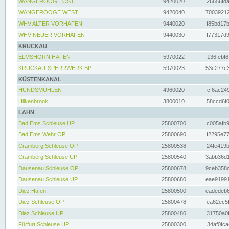
WANGEROOGE OST
9420020
26656fda
WANGEROOGE WEST
9420040
70039212
WHV ALTER VORHAFEN
9440020
f85bd17b
WHV NEUER VORHAFEN
9440030
f77317d9
KRÜCKAU
ELMSHORN HAFEN
5970022
136febf6
KRÜCKAU-SPERRWERK BP
5970023
53c277c3
KÜSTENKANAL
HUNDSMÜHLEN
4960020
cf6ac249
Hilkenbrook
3800010
58ccd6f0
LAHN
Bad Ems Schleuse UP
25800700
c005afb9
Bad Ems Wehr OP
25800690
f2295e77
Cramberg Schleuse OP
25800538
24fe419b
Cramberg Schleuse UP
25800540
3abb36d1
Dausenau Schleuse OP
25800678
9ceb358c
Dausenau Schleuse UP
25800680
eae91991
Diez Hafen
25800500
eadedeb6
Diez Schleuse OP
25800478
ea62ec5f
Diez Schleuse UP
25800480
31750a0f
Fürfurt Schleuse UP
25800300
34af0fca