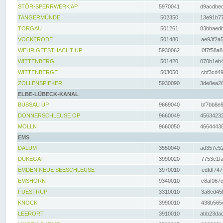
STÖR-SPERRWERK AP
5970041
d9acdbec
TANGERMÜNDE
502350
13e91b77
TORGAU
501261
83bbaedb
VOCKERODE
501480
ae93f2a5
WEHR GEESTHACHT UP
5930062
0f7f58a8
WITTENBERG
501420
070b1eb4
WITTENBERGE
503050
cbf3cd49
ZOLLENSPIEKER
5930090
3de8ea26
ELBE-LÜBECK-KANAL
BÜSSAU UP
9669040
bf7bb8e8
DONNERSCHLEUSE OP
9660049
45634232
MÖLLN
9660050
46644438
EMS
DALUM
3550040
ad357e52
DUKEGAT
3990020
7753c1fa
EMDEN NEUE SEESCHLEUSE
3970010
edfdf747
EMSHÖRN
9340010
c8af067c
FUESTRUP
3310010
3a8ed45f
KNOCK
3990010
438b565e
LEERORT
3910010
abb23dad