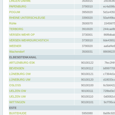
LINGEN-DARME
3500015
200363fc
PAPENBURG
3790010
ec4a598d
POGUM
3950020
5d1e4350
RHEINE UNTERSCHLEUSE
3390020
50a449ba
Rühle
3500070
15456f75
TERBORG
3910020
244cae8b
VERSEN WEHR OP
3730001
86f8dbab
VERSEN WEHRDURCHSTICH
3730010
6de43652
WEENER
3790020
aa6af4e6
Wachendorf
3500031
88698229
ELBESEITENKANAL
ARTLENBURG-ESK
90100122
7fec2f4f
BEVENSEN
90100112
b8997708
LÜNEBURG OW
90100121
c7364d1e
LÜNEBURG UW
90100120
d18033cd
OSLOSS
90100100
6c5b6422
UELZEN OW
90100111
728bd3e3
UELZEN UW
90100110
0d0082cf
WITTINGEN
90100101
9cf795ce
ESTE
BUXTEHUDE
5950080
8a08c920