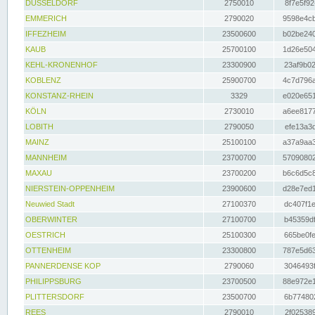
DÜSSELDORF
2750010
8f7e5f92
EMMERICH
2790020
9598e4cb
IFFEZHEIM
23500600
b02be240
KAUB
25700100
1d26e504
KEHL-KRONENHOF
23300900
23af9b02
KOBLENZ
25900700
4c7d796a
KONSTANZ-RHEIN
3329
e020e651
KÖLN
2730010
a6ee8177
LOBITH
2790050
efe13a3d
MAINZ
25100100
a37a9aa3
MANNHEIM
23700700
57090802
MAXAU
23700200
b6c6d5c8
NIERSTEIN-OPPENHEIM
23900600
d28e7ed1
Neuwied Stadt
27100370
dc407f1e
OBERWINTER
27100700
b45359df
OESTRICH
25100300
665be0fe
OTTENHEIM
23300800
787e5d63
PANNERDENSE KOP
2790060
3046493f
PHILIPPSBURG
23700500
88e972e1
PLITTERSDORF
23500700
6b774802
REES
2790010
2f025389