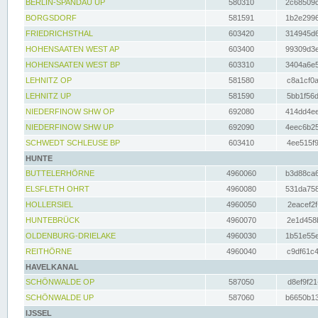
BERLIN-SPANDAU UP
580310
2c68509c
BORGSDORF
581591
1b2e2996
FRIEDRICHSTHAL
603420
314945d6
HOHENSAATEN WEST AP
603400
99309d3e
HOHENSAATEN WEST BP
603310
3404a6e5
LEHNITZ OP
581580
c8a1cf0a
LEHNITZ UP
581590
5bb1f56d
NIEDERFINOW SHW OP
692080
414dd4ee
NIEDERFINOW SHW UP
692090
4eec6b25
SCHWEDT SCHLEUSE BP
603410
4ee515f9
HUNTE
BUTTELERHÖRNE
4960060
b3d88ca6
ELSFLETH OHRT
4960080
531da758
HOLLERSIEL
4960050
2eacef2f
HUNTEBRÜCK
4960070
2e1d458b
OLDENBURG-DRIELAKE
4960030
1b51e55e
REITHÖRNE
4960040
c9df61c4
HAVELKANAL
SCHÖNWALDE OP
587050
d8ef9f21
SCHÖNWALDE UP
587060
b6650b13
IJSSEL