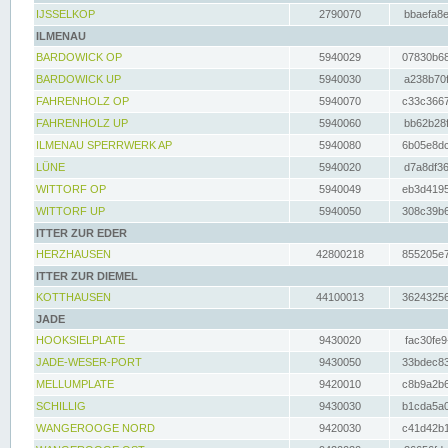
IJSSELKOP
2790070
bbaefa8e
ILMENAU
BARDOWICK OP
5940029
07830b68
BARDOWICK UP
5940030
a238b70f
FAHRENHOLZ OP
5940070
c33c3667
FAHRENHOLZ UP
5940060
bb62b28f
ILMENAU SPERRWERK AP
5940080
6b05e8dc
LÜNE
5940020
d7a8df36
WITTORF OP
5940049
eb3d4195
WITTORF UP
5940050
308c39b6
ITTER ZUR EDER
HERZHAUSEN
42800218
855205e7
ITTER ZUR DIEMEL
KOTTHAUSEN
44100013
36243256
JADE
HOOKSIELPLATE
9430020
fac30fe9
JADE-WESER-PORT
9430050
33bdec83
MELLUMPLATE
9420010
c8b9a2b6
SCHILLIG
9430030
b1cda5a0
WANGEROOGE NORD
9420030
c41d42b1