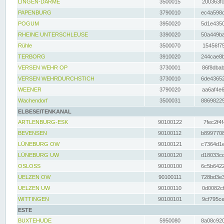
LINGEN-DARME
3500015
200363fc
PAPENBURG
3790010
ec4a598d
POGUM
3950020
5d1e4350
RHEINE UNTERSCHLEUSE
3390020
50a449ba
Rühle
3500070
15456f75
TERBORG
3910020
244cae8b
VERSEN WEHR OP
3730001
86f8dbab
VERSEN WEHRDURCHSTICH
3730010
6de43652
WEENER
3790020
aa6af4e6
Wachendorf
3500031
88698229
ELBESEITENKANAL
ARTLENBURG-ESK
90100122
7fec2f4f
BEVENSEN
90100112
b8997708
LÜNEBURG OW
90100121
c7364d1e
LÜNEBURG UW
90100120
d18033cd
OSLOSS
90100100
6c5b6422
UELZEN OW
90100111
728bd3e3
UELZEN UW
90100110
0d0082cf
WITTINGEN
90100101
9cf795ce
ESTE
BUXTEHUDE
5950080
8a08c920