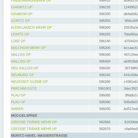
FINDENWIRUNSHIER OP
596410
a5902c55
GARWITZ UP
596230
12499527
GRABOW OP
596330
db4a69b2
GÜRITZ OP
596350
956ce5ff
KLEIN LAASCH WEHR OP
596300
25530a3e
LEWITZ OP
596250
7bbd90ad
LÜBZ OP
596140
d75442cf
MALCHOW WEHR OP
596200
bccaacb3
MALLISS OP
596390
497c29ee
MALLISS UP
596400
a64918a6
NEU KALLISS OP
596430
30739ff3
NEUBURG OP
596160
541c508a
NEUSTADT GLEWE OP
596280
c4381eb3
PARCHIM GÜTE
5961801
3dec3921
PLAU OP
596080
3ffddb2c
PLAU UP
596090
506e6b03
WAREN
596030
bd317edd
MÜGGELSPREE
GROSSE TRÄNKE WEHR OP
582660
81630fdd
GROSSE TRÄNKE WEHR UP
582670
cfad4ee5
MÜRITZ-HAVEL-WASSERSTRASSE