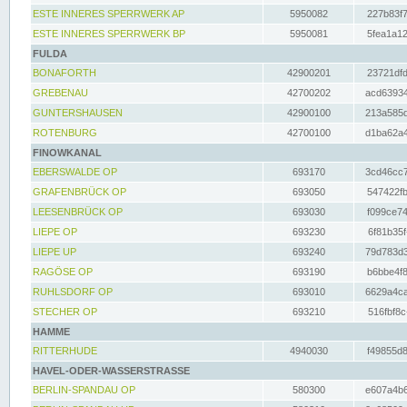
ESTE INNERES SPERRWERK AP
5950082
227b83f7
ESTE INNERES SPERRWERK BP
5950081
5fea1a12
FULDA
BONAFORTH
42900201
23721dfd
GREBENAU
42700202
acd63934
GUNTERSHAUSEN
42900100
213a585d
ROTENBURG
42700100
d1ba62a4
FINOWKANAL
EBERSWALDE OP
693170
3cd46cc7
GRAFENBRÜCK OP
693050
547422fb
LEESENBRÜCK OP
693030
f099ce74
LIEPE OP
693230
6f81b35f
LIEPE UP
693240
79d783d3
RAGÖSE OP
693190
b6bbe4f8
RUHLSDORF OP
693010
6629a4ca
STECHER OP
693210
516fbf8c
HAMME
RITTERHUDE
4940030
f49855d8
HAVEL-ODER-WASSERSTRASSE
BERLIN-SPANDAU OP
580300
e607a4b6