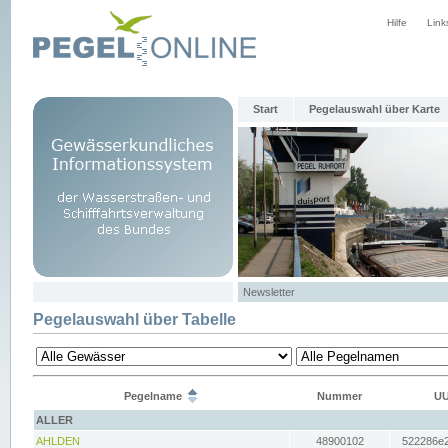
Hilfe
Link
Start
Pegelauswahl über Karte
Newsletter
Pegelauswahl über Tabelle
Pegelname
Nummer
UU
ALLER
AHLDEN
48900102
522286e2