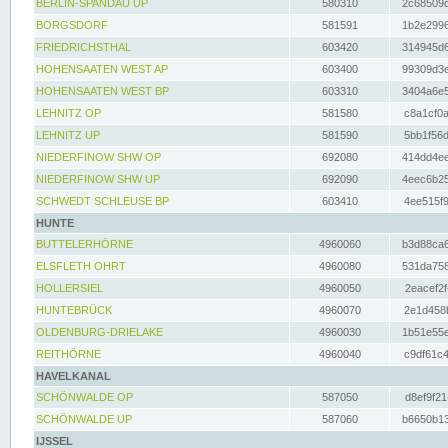
BERLIN-SPANDAU UP
580310
2c68509c
BORGSDORF
581591
1b2e2996
FRIEDRICHSTHAL
603420
314945d6
HOHENSAATEN WEST AP
603400
99309d3e
HOHENSAATEN WEST BP
603310
3404a6e5
LEHNITZ OP
581580
c8a1cf0a
LEHNITZ UP
581590
5bb1f56d
NIEDERFINOW SHW OP
692080
414dd4ee
NIEDERFINOW SHW UP
692090
4eec6b25
SCHWEDT SCHLEUSE BP
603410
4ee515f9
HUNTE
BUTTELERHÖRNE
4960060
b3d88ca6
ELSFLETH OHRT
4960080
531da758
HOLLERSIEL
4960050
2eacef2f
HUNTEBRÜCK
4960070
2e1d458b
OLDENBURG-DRIELAKE
4960030
1b51e55e
REITHÖRNE
4960040
c9df61c4
HAVELKANAL
SCHÖNWALDE OP
587050
d8ef9f21
SCHÖNWALDE UP
587060
b6650b13
IJSSEL