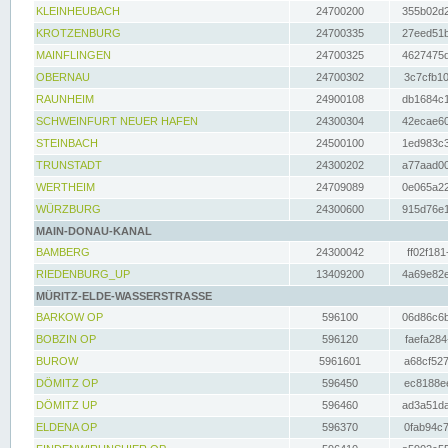
KLEINHEUBACH
24700200
355b02d2
KROTZENBURG
24700335
27eed51b
MAINFLINGEN
24700325
4627475d
OBERNAU
24700302
3c7cfb10
RAUNHEIM
24900108
db1684c1
SCHWEINFURT NEUER HAFEN
24300304
42ecae60
STEINBACH
24500100
1ed983c3
TRUNSTADT
24300202
a77aad00
WERTHEIM
24709089
0e065a22
WÜRZBURG
24300600
915d76e1
MAIN-DONAU-KANAL
BAMBERG
24300042
ff02f181
RIEDENBURG_UP
13409200
4a69e82e
MÜRITZ-ELDE-WASSERSTRASSE
BARKOW OP
596100
06d86c6b
BOBZIN OP
596120
faefa284
BUROW
5961601
a68cf527
DÖMITZ OP
596450
ec8188ee
DÖMITZ UP
596460
ad3a51da
ELDENA OP
596370
0fab94c7