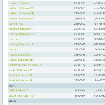
Giessen Klärwerk
25800100
4b386a6a
Hollerich Schleuse OP
25800618
cedc9b0c
Hollerich Schleuse UP
25800620
9beb7290
Kalkofen Schleuse OP
25800578
a7034573
Kalkofen neu
25800600
64f735fd
Lahnstein Schleuse OP
25800798
664d68ea
Lahnstein Schleuse UP
25800800
6b6b31e2
Leun neu
25800200
32807065
Limburg Schleuse UP
25800440
89038b42
Marburg
25830056
4e7a6cfa
Nassau Schleuse OP
25800638
29cb44a2
Nassau Schleuse UP
25800640
3a90a346
Niederbiel Schleuse Kanal OP
25800177
57c8e437
Runkel Schleuse UP
25800400
b85b17cc
Scheidt Schleuse OP
25800558
15a50d2b
Scheidt Schleuse UP
25800560
7dfe4776
LEDA
DREYSCHLOOT
3880010
d4df3617
LEDASPERRWERK UP
3880050
5e6ae93a
LEINE