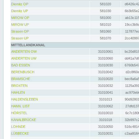
Diemitz OP
581020
d6426c42
Diemitz UP
581030
6b3b55e2
MIROW OP
581000
ab13c115
MIROW UP
581010
19cc3b9a
Strasen OP
581060
117877ec
Strasen UP
581070
2cc40997
MITTELLANDKANAL
ANDERTEN OW
31010061
bc20d819
ANDERTEN UW
31010060
dd41a7d6
BAD ESSEN
31010030
6760b547
BERENBUSCH
31010042
d2c8f60e
BRAMSCHE
31010020
bec8a6a5
BROXTEN
31010032
1125a391
HAHLEN
31010041
ac970eb0
HALDENSLEBEN
3101013
90d92801
HANN. LIST
31010062
27dfd137
HÖRSTEL
31010010
6c7c180f
KANALBRÜCKE
3101018
32b997c2
LOHNDE
31010050
516c4814
LÜBBECKE
31010031
c2aa9164