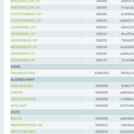
BREDEREICHE OP
580080
308f5979
BREDEREICHE UP
580090
470acd2a
FÜRSTENBERG OP
580060
2c95f83d
FÜRSTENBERG UP
580070
a5830277
VOßWINKEL OP
580000
09b422f7
VOßWINKEL UP
580010
2bcef51a
WESENBERG OP
580020
7909d3f7
WESENBERG UP
580030
da3b5de9
ZEHDENICK OP
580160
a9b8e24c
ZEHDENICK UP
580170
721d7dbf
ORKE
DALWIGKSTHAL
42840453
f0f78cc4
KLEINES HAFF
KARLSHAGEN
9690085
f53bb77f
KARNIN
9690084
da893bbd
UECKERMÜNDE
9690088
c1588dcc
WOLGAST
9650080
b327e35c
OSTE
BELUM
5980060
a9e93be0
BREMERVÖRDE UW
5980010
cf8a3ea2
HECHTHAUSEN
5980030
e5e02890