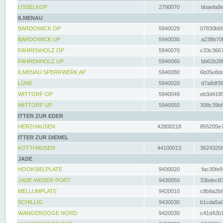
IJSSELKOP
2790070
bbaefa8e
ILMENAU
BARDOWICK OP
5940029
07830b68
BARDOWICK UP
5940030
a238b70f
FAHRENHOLZ OP
5940070
c33c3667
FAHRENHOLZ UP
5940060
bb62b28f
ILMENAU SPERRWERK AP
5940080
6b05e8dc
LÜNE
5940020
d7a8df36
WITTORF OP
5940049
eb3d4195
WITTORF UP
5940050
308c39b6
ITTER ZUR EDER
HERZHAUSEN
42800218
855205e7
ITTER ZUR DIEMEL
KOTTHAUSEN
44100013
36243256
JADE
HOOKSIELPLATE
9430020
fac30fe9
JADE-WESER-PORT
9430050
33bdec83
MELLUMPLATE
9420010
c8b9a2b6
SCHILLIG
9430030
b1cda5a0
WANGEROOGE NORD
9420030
c41d42b1