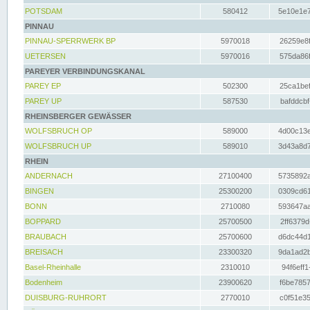
POTSDAM
580412
5e10e1e7
PINNAU
PINNAU-SPERRWERK BP
5970018
26259e8f
UETERSEN
5970016
575da86f
PAREYER VERBINDUNGSKANAL
PAREY EP
502300
25ca1bef
PAREY UP
587530
bafddcbf
RHEINSBERGER GEWÄSSER
WOLFSBRUCH OP
589000
4d00c13e
WOLFSBRUCH UP
589010
3d43a8d7
RHEIN
ANDERNACH
27100400
5735892a
BINGEN
25300200
0309cd61
BONN
2710080
593647aa
BOPPARD
25700500
2ff6379d
BRAUBACH
25700600
d6dc44d1
BREISACH
23300320
9da1ad2b
Basel-Rheinhalle
2310010
94f6eff1
Bodenheim
23900620
f6be7857
DUISBURG-RUHRORT
2770010
c0f51e35