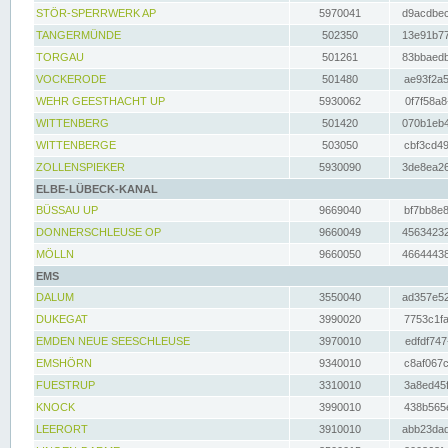
STÖR-SPERRWERK AP
5970041
d9acdbec
TANGERMÜNDE
502350
13e91b77
TORGAU
501261
83bbaedb
VOCKERODE
501480
ae93f2a5
WEHR GEESTHACHT UP
5930062
0f7f58a8
WITTENBERG
501420
070b1eb4
WITTENBERGE
503050
cbf3cd49
ZOLLENSPIEKER
5930090
3de8ea26
ELBE-LÜBECK-KANAL
BÜSSAU UP
9669040
bf7bb8e8
DONNERSCHLEUSE OP
9660049
45634232
MÖLLN
9660050
46644438
EMS
DALUM
3550040
ad357e52
DUKEGAT
3990020
7753c1fa
EMDEN NEUE SEESCHLEUSE
3970010
edfdf747
EMSHÖRN
9340010
c8af067c
FUESTRUP
3310010
3a8ed45f
KNOCK
3990010
438b565e
LEERORT
3910010
abb23dad