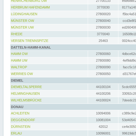
HENRICHENBURG UW
27700133
e6b68bc2
HERBRUM HAFENDAMM
3770030
8177a148
LÜDINGHAUSEN
27800020
f5bc4a51
MÜNSTER OW
27800040
ccd3e8f1
MÜNSTER UW
27800030
ed260406
RHEDE
3770040
16508b11
VERSEN TRENNSPITZE
25463
0024cc40
DATTELN-HAMM-KANAL
HAMM OW
27800060
4dbce62d
HAMM UW
27800080
4ef9dd9c
WALTROP
27800090
facc5c16
WERRIES OW
27800050
d31767ef
DIEMEL
DIEMELTALSPERRE
44100104
5cdc6555
HELMINGHAUSEN
44100206
33092c28
WILHELMSBRÜCKE
44100024
7deedc21
DONAU
ACHLEITEN
10094006
c389c9e2
DEGGENDORF
10081004
53d40547
DÜRNSTEIN
42012
ce4e3050
ERLAU
10096001
99619dc5