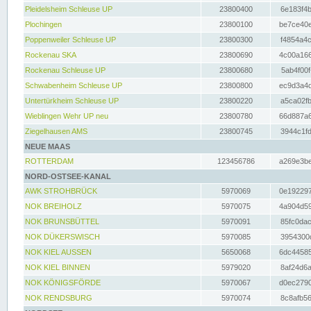
Pleidelsheim Schleuse UP
23800400
6e183f4b
Plochingen
23800100
be7ce40e
Poppenweiler Schleuse UP
23800300
f4854a4c
Rockenau SKA
23800690
4c00a166
Rockenau Schleuse UP
23800680
5ab4f00f
Schwabenheim Schleuse UP
23800800
ec9d3a4d
Untertürkheim Schleuse UP
23800220
a5ca02fb
Wieblingen Wehr UP neu
23800780
66d887a6
Ziegelhausen AMS
23800745
3944c1fd
NEUE MAAS
ROTTERDAM
123456786
a269e3be
NORD-OSTSEE-KANAL
AWK STROHBRÜCK
5970069
0e192297
NOK BREIHOLZ
5970075
4a904d59
NOK BRUNSBÜTTEL
5970091
85fc0dac
NOK DÜKERSWISCH
5970085
3954300d
NOK KIEL AUSSEN
5650068
6dc44585
NOK KIEL BINNEN
5979020
8af24d6a
NOK KÖNIGSFÖRDE
5970067
d0ec2790
NOK RENDSBURG
5970074
8c8afb56