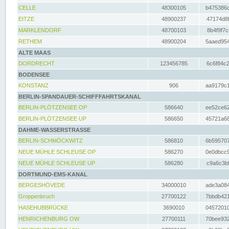
CELLE
48300105
b475386c
EITZE
48900237
47174d8f
MARKLENDORF
48700103
8b4f9f7c
RETHEM
48900204
5aaed954
ALTE MAAS
DORDRECHT
123456785
6c6f84c2
BODENSEE
KONSTANZ
906
aa9179c1
BERLIN-SPANDAUER-SCHIFFFAHRTSKANAL
BERLIN-PLÖTZENSEE OP
586640
ee52ce62
BERLIN-PLÖTZENSEE UP
586650
45721a68
DAHME-WASSERSTRASSE
BERLIN-SCHMÖCKWITZ
586810
6b595707
NEUE MÜHLE SCHLEUSE OP
586270
0e0dbcc9
NEUE MÜHLE SCHLEUSE UP
586280
c9a6c3bf
DORTMUND-EMS-KANAL
BERGESHÖVEDE
34000010
ade3a084
Groppenbruch
27700122
7bbdb421
HASEHUBBRÜCKE
3690010
04572010
HENRICHENBURG OW
27700111
70bee932