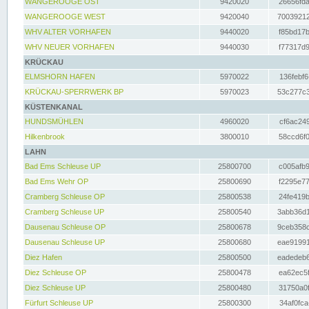
WANGEROOGE OST
9420020
26656fda
WANGEROOGE WEST
9420040
70039212
WHV ALTER VORHAFEN
9440020
f85bd17b
WHV NEUER VORHAFEN
9440030
f77317d9
KRÜCKAU
ELMSHORN HAFEN
5970022
136febf6
KRÜCKAU-SPERRWERK BP
5970023
53c277c3
KÜSTENKANAL
HUNDSMÜHLEN
4960020
cf6ac249
Hilkenbrook
3800010
58ccd6f0
LAHN
Bad Ems Schleuse UP
25800700
c005afb9
Bad Ems Wehr OP
25800690
f2295e77
Cramberg Schleuse OP
25800538
24fe419b
Cramberg Schleuse UP
25800540
3abb36d1
Dausenau Schleuse OP
25800678
9ceb358c
Dausenau Schleuse UP
25800680
eae91991
Diez Hafen
25800500
eadedeb6
Diez Schleuse OP
25800478
ea62ec5f
Diez Schleuse UP
25800480
31750a0f
Fürfurt Schleuse UP
25800300
34af0fca