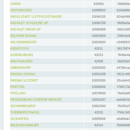
GREIN
420091
f3bf0b0b
HOFKIRCHEN
10088003
616dd98e
INGOLSTADT LUITPOLDSTRASSE
10046105
824a046b
KACHLET SCHLEUSE UP
10090708
0fd56e0a
KACHLET WEHR UP
10090408
560cf185
KELHEIM DONAU
10053009
296fc6d4
KELHEIMWINZER
10054500
c9409937
KIENSTOCK
42011
56178f74
KORNEUBURG
42013
ff44be4a
MAUTHAUSEN
42009
6b002fef
OBERNDORF
10056302
e476bcad
PASSAU DONAU
10091008
9f12c405
PASSAU ILZSTADT
10092000
33ceb441
PFATTER
10068006
f768173a
PFELLING
10078000
7fe63a95
REGENSBURG EISERNE BRÜCKE
10061007
eebd633a
SCHWABELWEIS
10062000
7644f1d7
THEBNERSTRASSL
42015
f7b5c3d3
VILSHOFEN
10089006
e6d68ab7
WILDUNGSMAUER
42014
35846b8b