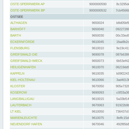
OSTE-SPERRWERK AP
9000000590
8c3295dc
OSTE-SPERRWERK BP
9000000532
7cb4566b
OSTSEE
ALTHAGEN
9650024
b8d05bf9
BARHÖFT
9650040
09227288
BARTH
9650030
00c33ed9
ECKERNFÖRDE
9610045
1faa9b2c
FLENSBURG
9610010
9e19c411
GREIFSWALD OIE
9690078
087b6386
GREIFSWALD-WIECK
9650073
6b53ef42
HEILIGENHAFEN
9610070
06219dd9
KAPPELN
9610035
b09f2243
KIEL-HOLTENAU
9610066
3ad4013f
KLOSTER
9670050
905e7328
KOSEROW
9690093
c0f33a36
LANGBALLIGAU
9610015
5a33bf14
LAUTERBACH
9670063
91922b9b
LT KIEL
9610050
736437d7
MARIENLEUCHTE
9610075
8effc15d
NEUENDORF HAFEN
9670046
492f85b8