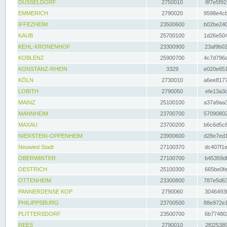
DÜSSELDORF
2750010
8f7e5f92
EMMERICH
2790020
9598e4cb
IFFEZHEIM
23500600
b02be240
KAUB
25700100
1d26e504
KEHL-KRONENHOF
23300900
23af9b02
KOBLENZ
25900700
4c7d796a
KONSTANZ-RHEIN
3329
e020e651
KÖLN
2730010
a6ee8177
LOBITH
2790050
efe13a3d
MAINZ
25100100
a37a9aa3
MANNHEIM
23700700
57090802
MAXAU
23700200
b6c6d5c8
NIERSTEIN-OPPENHEIM
23900600
d28e7ed1
Neuwied Stadt
27100370
dc407f1e
OBERWINTER
27100700
b45359df
OESTRICH
25100300
665be0fe
OTTENHEIM
23300800
787e5d63
PANNERDENSE KOP
2790060
3046493f
PHILIPPSBURG
23700500
88e972e1
PLITTERSDORF
23500700
6b774802
REES
2790010
2f025389