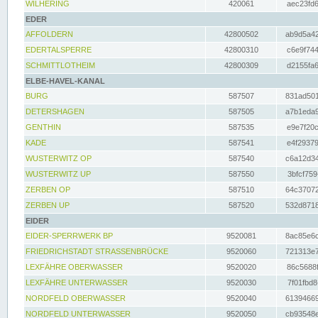
WILHERING
420061
aec23fd6
EDER
AFFOLDERN
42800502
ab9d5a42
EDERTALSPERRE
42800310
c6e9f744
SCHMITTLOTHEIM
42800309
d2155fa6
ELBE-HAVEL-KANAL
BURG
587507
831ad501
DETERSHAGEN
587505
a7b1eda9
GENTHIN
587535
e9e7f20c
KADE
587541
e4f29379
WUSTERWITZ OP
587540
c6a12d34
WUSTERWITZ UP
587550
3bfcf759
ZERBEN OP
587510
64c37072
ZERBEN UP
587520
532d8718
EIDER
EIDER-SPERRWERK BP
9520081
8ac85e6c
FRIEDRICHSTADT STRASSENBRÜCKE
9520060
721313e7
LEXFÄHRE OBERWASSER
9520020
86c5688f
LEXFÄHRE UNTERWASSER
9520030
7f01fbd8
NORDFELD OBERWASSER
9520040
61394669
NORDFELD UNTERWASSER
9520050
cb93548e