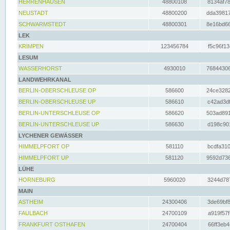
HERRENHAUSEN
48800108
8134af78
NEUSTADT
48800200
dda39817
SCHWARMSTEDT
48800301
8e16bd66
LEK
KRIMPEN
123456784
f5c96f13
LESUM
WASSERHORST
4930010
76844306
LANDWEHRKANAL
BERLIN-OBERSCHLEUSE OP
586600
24ce3282
BERLIN-OBERSCHLEUSE UP
586610
c42ad3df
BERLIN-UNTERSCHLEUSE OP
586620
503ad891
BERLIN-UNTERSCHLEUSE UP
586630
d198c901
LYCHENER GEWÄSSER
HIMMELPFORT OP
581110
bcdfa310
HIMMELPFORT UP
581120
9592d736
LÜHE
HORNEBURG
5960020
3244d787
MAIN
ASTHEIM
24300406
3de69bf8
FAULBACH
24700109
a919f57f
FRANKFURT OSTHAFEN
24700404
66ff3eb4