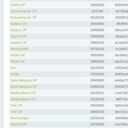
Fankel UP
26900300
583420a8
Grevenmacher OP
2610180
6e72bebf
Grevenmacher UP
26100200
69308142
Koblenz OP
26900880
3f64ff08
Koblenz UP
26900900
9dbcac54
Lehmen OP
26900680
d0abe01a
Lehmen UP
26900700
dc1bb420
Mehring AMS
26700100
4c1b6f17
Müden OP
26900480
a5c880a3
Müden UP
26900500
edc67ca3
Perl
26100100
c263ea53
Ruwer
26500150
abd34ee6
Sankt Aldegund OP
26900080
e4d6a271
Sankt Aldegund UP
26900100
20640279
Stadtbredimus OP
26100110
cceb7060
Stadtbredimus UP
26100130
dfdf753b
Trier OP
26500080
9d2b4126
Trier UP
26500100
3bec53ca
Wincheringen
26100140
bb5560fc
Wintrich OP
26700380
cb4789e4