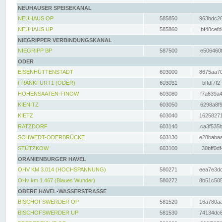
NEUHAUSER SPEISEKANAL
NEUHAUS OP
585850
963bdc26
NEUHAUS UP
585860
bf48cefd
NIEGRIPPER VERBINDUNGSKANAL
NIEGRIPP BP
587500
e506460f
ODER
EISENHÜTTENSTADT
603000
8675aa70
FRANKFURT1 (ODER)
603031
bffdf7f2
HOHENSAATEN-FINOW
603080
f7a639a4
KIENITZ
603050
6298a8f9
KIETZ
603040
16258271
RATZDORF
603140
ca3f535b
SCHWEDT-ODERBRÜCKE
603130
e28babaa
STÜTZKOW
603100
30bff0df
ORANIENBURGER HAVEL
OHV KM 3.014 (HOCHSPANNUNG)
580271
eea7e3dc
OHv km 1.467 (Blaues Wunder)
580272
8b51c505
OBERE HAVEL-WASSERSTRASSE
BISCHOFSWERDER OP
581520
16a780aa
BISCHOFSWERDER UP
581530
74134dc6