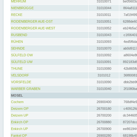
MEHRUM
31010071
be05603a
NIENBRÜGGE
31010044
864a8111
RECKE
31010011
7af19499
RODENBERGER AUE-OST
31010051
6288de60
RODENBERGER AUE-WEST
31010052
eb24b5a3
RUSBEND
31010043
c1f06401
RÜHEN
31010093
4ed5f6da
SEHNDE
31010070
ab0d9117
SÜLFELD OW
31010092
a8604e8f
SÜLFELD UW
31010091
892183d6
THUNE
31010080
42b865fb
VELSDORF
3101012
36f80081
VORSFELDE
31010090
dbb2bb9f
WARBER GRABEN
31010040
2f1080ba
MOSEL
Cochem
26900400
768df4e9
Detzem OP
26700180
c40912fd
Detzem UP
26700200
dc344605
Enkirch OP
26700880
87207dcd
Enkirch UP
26700900
ee861944
Fankel OP
26900280
68198b48