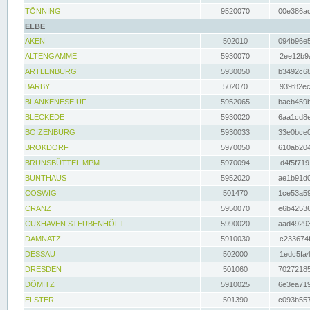
TÖNNING
9520070
00e386ac
ELBE
AKEN
502010
094b96e5
ALTENGAMME
5930070
2ee12b9a
ARTLENBURG
5930050
b3492c68
BARBY
502070
939f82ec
BLANKENESE UF
5952065
bacb459b
BLECKEDE
5930020
6aa1cd8e
BOIZENBURG
5930033
33e0bce0
BROKDORF
5970050
610ab204
BRUNSBÜTTEL MPM
5970094
d4f5f719
BUNTHAUS
5952020
ae1b91d0
COSWIG
501470
1ce53a59
CRANZ
5950070
e6b42536
CUXHAVEN STEUBENHÖFT
5990020
aad49293
DAMNATZ
5910030
c233674f
DESSAU
502000
1edc5fa4
DRESDEN
501060
70272185
DÖMITZ
5910025
6e3ea719
ELSTER
501390
c093b557