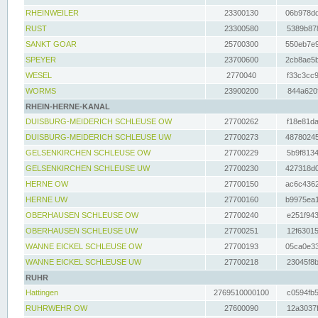
RHEINWEILER
23300130
06b978dd
RUST
23300580
5389b878
SANKT GOAR
25700300
550eb7e9
SPEYER
23700600
2cb8ae5b
WESEL
2770040
f33c3cc9
WORMS
23900200
844a620f
RHEIN-HERNE-KANAL
DUISBURG-MEIDERICH SCHLEUSE OW
27700262
f18e81da
DUISBURG-MEIDERICH SCHLEUSE UW
27700273
48780245
GELSENKIRCHEN SCHLEUSE OW
27700229
5b9f8134
GELSENKIRCHEN SCHLEUSE UW
27700230
427318d0
HERNE OW
27700150
ac6c4362
HERNE UW
27700160
b9975ea1
OBERHAUSEN SCHLEUSE OW
27700240
e251f943
OBERHAUSEN SCHLEUSE UW
27700251
12f63015
WANNE EICKEL SCHLEUSE OW
27700193
05ca0e33
WANNE EICKEL SCHLEUSE UW
27700218
23045f8b
RUHR
Hattingen
2769510000100
c0594fb5
RUHRWEHR OW
27600090
12a3037f