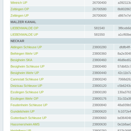
Wintrich UP
26700400
a392113c
Zeltingen OP
26700580
8b802863
Zeltingen UP
26700600
d867e7e9
MALZER KANAL
LIEBENWALDE OP
581540
3f8ceb6d
LIEBENWALDE UP
581550
a1cf60be
NECKAR
Aldingen Schleuse UP
23800280
dfdfb4ff
Beihingen Wehr UP
23800360
8a2e3048
Besigheim SKA
23800460
46d8ed02
Besigheim Schleuse UP
23800480
57db82c7
Besigheim Wehr UP
23800440
42c11b7a
Cannstatt Schleuse UP
23800240
7068d262
Deizisau Schleuse UP
23800120
c5b6243d
Esslingen Schleuse UP
23800180
130a3761
Esslingen Wehr OP
23800176
31c32a38
Feudenheim Schleuse UP
23800840
48a939b9
Gundelsheim UP
23800620
fc1072e4
Guttenbach Schleuse UP
23800660
bd36404b
Hassmersheim AMS
23800630
0e1b8ae0
Heidelberg UP
23800760
827b2685