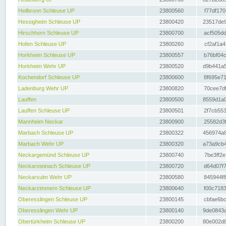
Heilbronn Schleuse UP
23800560
f77df170
Hessigheim Schleuse UP
23800420
23517de9
Hirschhorn Schleuse UP
23800700
acf505dd
Hofen Schleuse UP
23800260
cf2af1a4
Horkheim Schleuse UP
23800557
b76bf04c
Horkheim Wehr UP
23800520
d9b441a5
Kochendorf Schleuse UP
23800600
8f695e71
Ladenburg Wehr UP
23800820
70cee7df
Lauffen
23800500
8559d1a0
Lauffen Schleuse UP
23800501
2f7cb553
Mannheim Neckar
23800900
25582d3f
Marbach Schleuse UP
23800322
456974a8
Marbach Wehr UP
23800320
a73a9cb4
Neckargemünd Schleuse UP
23800740
7be3ff2e
Neckarsteinach Schleuse UP
23800720
d64d07f7
Neckarsulm Wehr UP
23800580
845944f8
Neckarzimmern Schleuse UP
23800640
f00c7183
Oberesslingen Schleuse UP
23800145
cbfae6bc
Oberesslingen Wehr UP
23800140
9de0843a
Obertürkheim Schleuse UP
23800200
80e002d8