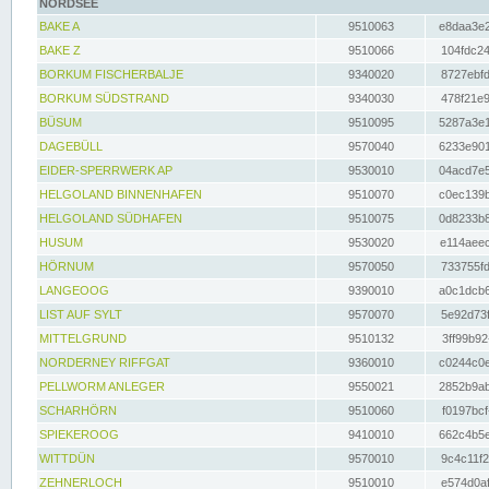
NORDSEE
BAKE A
9510063
e8daa3e2
BAKE Z
9510066
104fdc24
BORKUM FISCHERBALJE
9340020
8727ebfd
BORKUM SÜDSTRAND
9340030
478f21e9
BÜSUM
9510095
5287a3e1
DAGEBÜLL
9570040
6233e901
EIDER-SPERRWERK AP
9530010
04acd7e5
HELGOLAND BINNENHAFEN
9510070
c0ec139b
HELGOLAND SÜDHAFEN
9510075
0d8233b8
HUSUM
9530020
e114aeec
HÖRNUM
9570050
733755fd
LANGEOOG
9390010
a0c1dcb6
LIST AUF SYLT
9570070
5e92d73f
MITTELGRUND
9510132
3ff99b92
NORDERNEY RIFFGAT
9360010
c0244c0e
PELLWORM ANLEGER
9550021
2852b9ab
SCHARHÖRN
9510060
f0197bcf
SPIEKEROOG
9410010
662c4b5e
WITTDÜN
9570010
9c4c11f2
ZEHNERLOCH
9510010
e574d0af