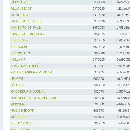
GEESTHACHT
5930060
44f7e955
GLÜCKSTADT
5970035
1f1bbed7
GORLEBEN
5910020
ac507f42
GRAUERORT REEDE
5970026
7398029b
HAMBURG ST. PAULI
5952050
d488c5cc
HAMBURG-HARBURG
5952025
706e5110
HETLINGEN
5970010
599c23b1
HITZACKER
5920010
a26e57c9
HOHNSTORF
5930040
d9289367
KOLLMAR
5970025
3ed90357
KRAUTSAND REEDE
5970031
8c20b4dc
KRÜCKAU-SPERRWERK AP
5970024
a653eb04
LENZEN
503120
c80a4f21
LÜHORT
5960010
8d18d129
MAGDEBURG-BUCKAU
502170
b8567c1e
MAGDEBURG-STROMBRÜCKE
502180
ccccb57f
MEISSEN
501080
24440872
MÜGGENDORF
503070
48f2661f
MÜHLBERG
501160
16b9b4e7
NEU DARCHAU
5930010
67d6e882
NIEGRIPP AP
502240
3adf88fd