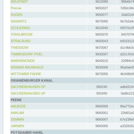
NEUSTADT
9610080
3f0b6b74
Prerow
9650027
7d50c68c
RUDEN
9690077
1fa822e6
SASSNITZ
9670065
9e7b2a4d
SCHLESWIG
9610040
09370c05
STAHLBRODE
9650070
340707f4
STRALSUND
9650043
b9163121
THIESSOW
9670067
d1c9bb3c
TIMMENDORF POEL
9630007
d22c341b
WARNEMÜNDE
9640015
220ff4c6
WISMAR-BAUMHAUS
9630008
95a0ab45
WITTOWER FÄHRE
9670055
4b348b56
ORANIENBURGER KANAL
SACHSENHAUSEN OP
580240
adbd3144
SACHSENHAUSEN UP
581840
0a6fe221
PEENE
AALBUDE
9660009
8ba772ed
ANKLAM
9660001
22fd01e0
DEMMIN
9660007
b7e238e8
JARMEN
9660005
a3328262
POTSDAMER HAVEL