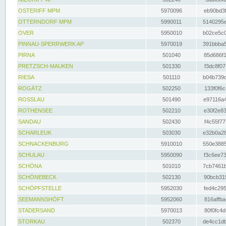
OSTERIFF MPM
5970096
eb90bd3f
OTTERNDORF MPM
5990011
5140295e
OVER
5950010
b02ce5c0
PINNAU-SPERRWERK AP
5970019
391bbba5
PIRNA
501040
85d686f1
PRETZSCH-MAUKEN
501330
f3dc8f07
RIESA
501110
b04b739d
ROGÄTZ
502250
133f0f6c
ROSSLAU
501490
e97116a4
ROTHENSEE
502210
e30f2e83
SANDAU
502430
f4c55f77
SCHARLEUK
503030
e32b0a28
SCHNACKENBURG
5910010
550e3885
SCHULAU
5950090
f3c6ee73
SCHÖNA
501010
7cb7461b
SCHÖNEBECK
502130
90bcb315
SCHÖPFSTELLE
5952030
fed4c295
SEEMANNSHÖFT
5952060
816affba
STADERSAND
5970013
80f0fc4d
STORKAU
502370
de4cc1db