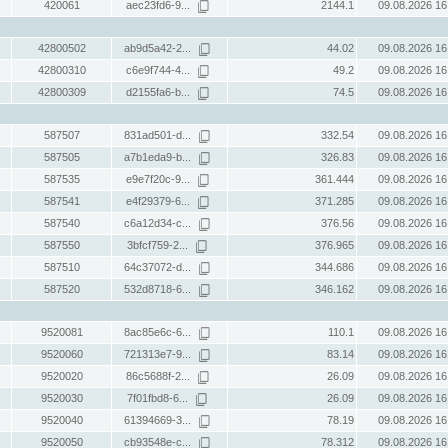
420061
aec23fd6-9...
2144.1
09.08.2026 16
42800502
ab9d5a42-2...
44.02
09.08.2026 16
42800310
c6e9f744-4...
49.2
09.08.2026 16
42800309
d2155fa6-b...
74.5
09.08.2026 16
587507
831ad501-d...
332.54
09.08.2026 16
587505
a7b1eda9-b...
326.83
09.08.2026 16
587535
e9e7f20c-9...
361.444
09.08.2026 16
587541
e4f29379-6...
371.285
09.08.2026 16
587540
c6a12d34-c...
376.56
09.08.2026 16
587550
3bfcf759-2...
376.965
09.08.2026 16
587510
64c37072-d...
344.686
09.08.2026 16
587520
532d8718-6...
346.162
09.08.2026 16
9520081
8ac85e6c-6...
110.1
09.08.2026 16
9520060
721313e7-9...
83.14
09.08.2026 16
9520020
86c5688f-2...
26.09
09.08.2026 16
9520030
7f01fbd8-6...
26.09
09.08.2026 16
9520040
61394669-3...
78.19
09.08.2026 16
9520050
cb93548e-c...
78.312
09.08.2026 16