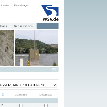
hinweise
Einstellungen
loads
Webservices
s
Ganglinie
Download
:15