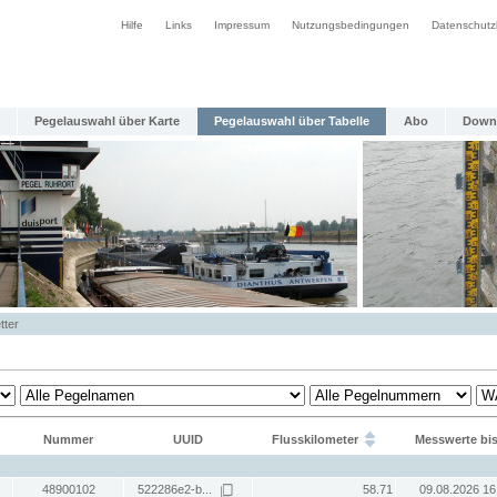
Hilfe
Links
Impressum
Nutzungsbedingungen
Datenschutz
Pegelauswahl über Karte
Pegelauswahl über Tabelle
Abo
Down
tter
Nummer
UUID
Flusskilometer
Messwerte bi
48900102
522286e2-b...
58.71
09.08.2026 16