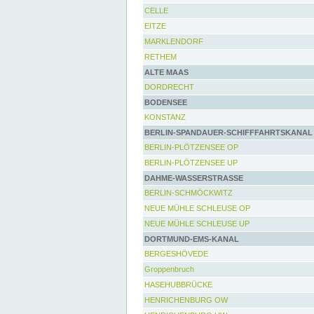
CELLE
EITZE
MARKLENDORF
RETHEM
ALTE MAAS
DORDRECHT
BODENSEE
KONSTANZ
BERLIN-SPANDAUER-SCHIFFFAHRTSKANAL
BERLIN-PLÖTZENSEE OP
BERLIN-PLÖTZENSEE UP
DAHME-WASSERSTRASSE
BERLIN-SCHMÖCKWITZ
NEUE MÜHLE SCHLEUSE OP
NEUE MÜHLE SCHLEUSE UP
DORTMUND-EMS-KANAL
BERGESHÖVEDE
Groppenbruch
HASEHUBBRÜCKE
HENRICHENBURG OW