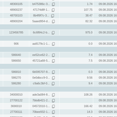
48300105
b475386c-3...
1.74
09.08.2026 16
48900237
47174d8f-1...
107.75
09.08.2026 16
48700103
8b4f9f7c-3...
38.47
09.08.2026 16
48900204
5aaed954-d...
82.32
09.08.2026 16
123456785
6c6f84c2-b...
975.0
09.08.2026 16
906
aa9179c1-1...
0.0
09.08.2026 16
586640
ee52ce62-2...
7.4
09.08.2026 16
586650
45721a68-5...
7.5
09.08.2026 16
586810
6b595707-8...
0.3
09.08.2026 16
586270
0e0dbcc9-0...
9.56
09.08.2026 16
586280
c9a6c3bf-0...
9.4
09.08.2026 16
34000010
ade3a084-8...
108.26
09.08.2026 16
27700122
7bbdb421-2...
09.08.2026 16
3690010
04572010-1...
166.42
09.08.2026 16
27700111
70bee932-1...
14.3
09.08.2026 16