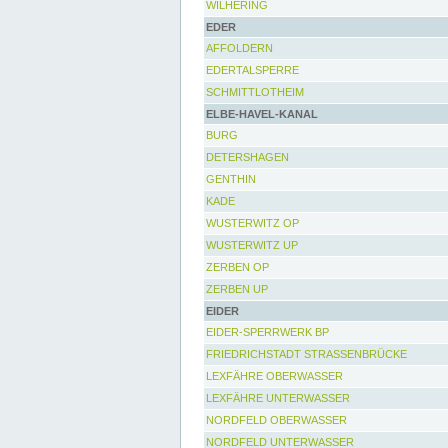
WILHERING
EDER
AFFOLDERN
EDERTALSPERRE
SCHMITTLOTHEIM
ELBE-HAVEL-KANAL
BURG
DETERSHAGEN
GENTHIN
KADE
WUSTERWITZ OP
WUSTERWITZ UP
ZERBEN OP
ZERBEN UP
EIDER
EIDER-SPERRWERK BP
FRIEDRICHSTADT STRASSENBRÜCKE
LEXFÄHRE OBERWASSER
LEXFÄHRE UNTERWASSER
NORDFELD OBERWASSER
NORDFELD UNTERWASSER