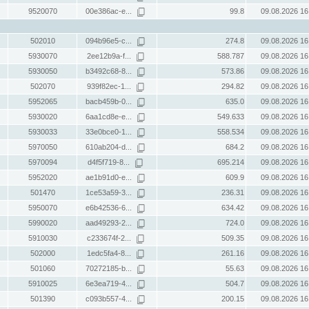
9520070
00e386ac-e...
99.8
09.08.2026 16
502010
094b96e5-c...
274.8
09.08.2026 16
5930070
2ee12b9a-f...
588.787
09.08.2026 16
5930050
b3492c68-8...
573.86
09.08.2026 16
502070
939f82ec-1...
294.82
09.08.2026 16
5952065
bacb459b-0...
635.0
09.08.2026 16
5930020
6aa1cd8e-e...
549.633
09.08.2026 16
5930033
33e0bce0-1...
558.534
09.08.2026 16
5970050
610ab204-d...
684.2
09.08.2026 16
5970094
d4f5f719-8...
695.214
09.08.2026 16
5952020
ae1b91d0-e...
609.9
09.08.2026 16
501470
1ce53a59-3...
236.31
09.08.2026 16
5950070
e6b42536-6...
634.42
09.08.2026 16
5990020
aad49293-2...
724.0
09.08.2026 16
5910030
c233674f-2...
509.35
09.08.2026 16
502000
1edc5fa4-8...
261.16
09.08.2026 16
501060
70272185-b...
55.63
09.08.2026 16
5910025
6e3ea719-4...
504.7
09.08.2026 16
501390
c093b557-4...
200.15
09.08.2026 16