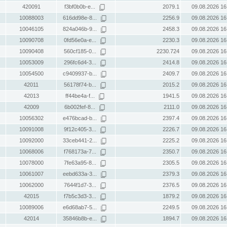
420091
f3bf0b0b-e...
2079.1
09.08.2026 16
10088003
616dd98e-8...
2256.9
09.08.2026 16
10046105
824a046b-9...
2458.3
09.08.2026 16
10090708
0fd56e0a-e...
2230.3
09.08.2026 16
10090408
560cf185-0...
2230.724
09.08.2026 16
10053009
296fc6d4-3...
2414.8
09.08.2026 16
10054500
c9409937-b...
2409.7
09.08.2026 16
42011
56178f74-b...
2015.2
09.08.2026 16
42013
ff44be4a-f...
1941.5
09.08.2026 16
42009
6b002fef-8...
2111.0
09.08.2026 16
10056302
e476bcad-b...
2397.4
09.08.2026 16
10091008
9f12c405-3...
2226.7
09.08.2026 16
10092000
33ceb441-2...
2225.2
09.08.2026 16
10068006
f768173a-7...
2350.7
09.08.2026 16
10078000
7fe63a95-8...
2305.5
09.08.2026 16
10061007
eebd633a-3...
2379.3
09.08.2026 16
10062000
7644f1d7-3...
2376.5
09.08.2026 16
42015
f7b5c3d3-3...
1879.2
09.08.2026 16
10089006
e6d68ab7-5...
2249.5
09.08.2026 16
42014
35846b8b-e...
1894.7
09.08.2026 16