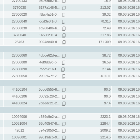
27700133
e6b68bc2-6...
15.9
09.08.2026 16
3770030
8177a148-5...
213.07
09.08.2026 16
27800020
f5bc4a51-0...
39.32
09.08.2026 16
27800040
ccd3e8f1-3...
70.315
09.08.2026 16
27800030
ed260406-b...
72.49
09.08.2026 16
3770040
16508b11-4...
217.86
09.08.2026 16
25463
0024cc40-d...
171.309
09.08.2026 16
27800060
4dbce62d-a...
38.72
09.08.2026 16
27800080
4ef9dd9c-b...
36.59
09.08.2026 16
27800090
facc5c16-f...
2.144
09.08.2026 16
27800050
d31767ef-2...
40.611
09.08.2026 16
44100104
5cdc6555-8...
90.6
09.08.2026 16
44100206
33092c28-2...
90.0
09.08.2026 16
44100024
7deedc21-2...
97.4
09.08.2026 16
10094006
c389c9e2-a...
2223.1
09.08.2026 16
10081004
53d40547-8...
2284.4
09.08.2026 16
42012
ce4e3050-2...
2009.2
09.08.2026 16
10096001
99619dc5-9...
2214.5
09.08.2026 16