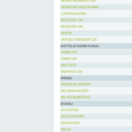
HENRICHENBURG UW
HERBRUM HAFENDAMM
LÜDINGHAUSEN
MÜNSTER OW
MÜNSTER UW
RHEDE
VERSEN TRENNSPITZE
DATTELN-HAMM-KANAL
HAMM OW
HAMM UW
WALTROP
WERRIES OW
DIEMEL
DIEMELTALSPERRE
HELMINGHAUSEN
WILHELMSBRÜCKE
DONAU
ACHLEITEN
DEGGENDORF
DÜRNSTEIN
ERLAU