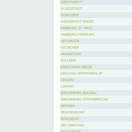
GEESTHACHT
GLÜCKSTADT
GORLEBEN
GRAUERORT REEDE
HAMBURG ST. PAULI
HAMBURG-HARBURG
HETLINGEN
HITZACKER
HOHNSTORF
KOLLMAR
KRAUTSAND REEDE
KRÜCKAU-SPERRWERK AP
LENZEN
LÜHORT
MAGDEBURG-BUCKAU
MAGDEBURG-STROMBRÜCKE
MEISSEN
MÜGGENDORF
MÜHLBERG
NEU DARCHAU
NIEGRIPP AP