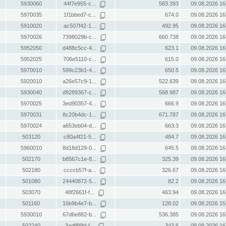
5930060
44f7e955-c...
583.393
09.08.2026 16
5970035
1f1bbed7-c...
674.0
09.08.2026 16
5910020
ac507f42-1...
492.95
09.08.2026 16
5970026
7398029b-c...
660.738
09.08.2026 16
5952050
d488c5cc-4...
623.1
09.08.2026 16
5952025
706e5110-c...
615.0
09.08.2026 16
5970010
599c23b1-4...
650.5
09.08.2026 16
5920010
a26e57c9-1...
522.639
09.08.2026 16
5930040
d9289367-c...
568.987
09.08.2026 16
5970025
3ed90357-4...
666.9
09.08.2026 16
5970031
8c20b4dc-1...
671.787
09.08.2026 16
5970024
a653eb04-d...
663.3
09.08.2026 16
503120
c80a4f21-5...
484.7
09.08.2026 16
5960010
8d18d129-0...
645.5
09.08.2026 16
502170
b8567c1e-8...
325.39
09.08.2026 16
502180
ccccb57f-a...
326.67
09.08.2026 16
501080
24440872-5...
82.2
09.08.2026 16
503070
48f2661f-f...
463.94
09.08.2026 16
501160
16b9b4e7-b...
128.02
09.08.2026 15
5930010
67d6e882-b...
536.385
09.08.2026 16
502240
3adf88fd-f...
343.6
09.08.2026 16