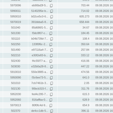
5970096
eb90bd3f-5...
703.44
09.08.2026 16
5990011
5140295e-b...
714.02
09.08.2026 16
5950010
b02ce5c0-6...
605.273
09.08.2026 16
5970019
391bbba5-8...
658.444
09.08.2026 16
501040
85d686f1-5...
34.67
09.08.2026 16
501330
f3dc8f07-c...
184.45
09.08.2026 16
501110
b04b739d-7...
108.4
09.08.2026 16
502250
133f0f6c-2...
350.64
09.08.2026 16
501490
e97116a4-7...
257.84
09.08.2026 16
502210
e30f2e83-b...
333.12
09.08.2026 16
502430
f4c55f77-a...
416.06
09.08.2026 16
503030
e32b0a28-8...
447.22
09.08.2026 16
5910010
550e3885-a...
474.56
09.08.2026 16
5950090
f3c6ee73-5...
641.0
09.08.2026 16
501010
7cb7461b-3...
2.05
09.08.2026 16
502130
90bcb315-f...
311.76
09.08.2026 16
5952030
fed4c295-7...
615.3
09.08.2026 16
5952060
816affba-0...
628.9
09.08.2026 16
5970013
80f0fc4d-9...
654.9
09.08.2026 16
502370
de4cc1db-5...
396.11
09.08.2026 16