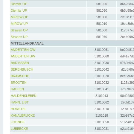
Diemitz OP
581020
d6426c42
Diemitz UP
581030
6b3b55e2
MIROW OP
581000
ab13c115
MIROW UP
581010
19cc3b9a
Strasen OP
581060
117877ec
Strasen UP
581070
2cc40997
MITTELLANDKANAL
ANDERTEN OW
31010061
bc20d819
ANDERTEN UW
31010060
dd41a7d6
BAD ESSEN
31010030
6760b547
BERENBUSCH
31010042
d2c8f60e
BRAMSCHE
31010020
bec8a6a5
BROXTEN
31010032
1125a391
HAHLEN
31010041
ac970eb0
HALDENSLEBEN
3101013
90d92801
HANN. LIST
31010062
27dfd137
HÖRSTEL
31010010
6c7c180f
KANALBRÜCKE
3101018
32b997c2
LOHNDE
31010050
516c4814
LÜBBECKE
31010031
c2aa9164