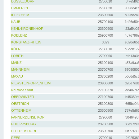
DÜSSELDORF
2750010
8f7e5f92
EMMERICH
2790020
9598e4cb
IFFEZHEIM
23500600
b02be240
KAUB
25700100
1d26e504
KEHL-KRONENHOF
23300900
23af9b02
KOBLENZ
25900700
4c7d796a
KONSTANZ-RHEIN
3329
e020e651
KÖLN
2730010
a6ee8177
LOBITH
2790050
efe13a3d
MAINZ
25100100
a37a9aa3
MANNHEIM
23700700
57090802
MAXAU
23700200
b6c6d5c8
NIERSTEIN-OPPENHEIM
23900600
d28e7ed1
Neuwied Stadt
27100370
dc407f1e
OBERWINTER
27100700
b45359df
OESTRICH
25100300
665be0fe
OTTENHEIM
23300800
787e5d63
PANNERDENSE KOP
2790060
3046493f
PHILIPPSBURG
23700500
88e972e1
PLITTERSDORF
23500700
6b774802
REES
2790010
2f025389