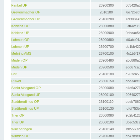
Fankel UP
26900300
583420a8
Grevenmacher OP
2610180
6e72bebf
Grevenmacher UP
26100200
69308142
Koblenz OP
26900880
3f64ff08
Koblenz UP
26900900
9dbcac54
Lehmen OP
26900680
d0abe01a
Lehmen UP
26900700
dc1bb420
Mehring AMS
26700100
4c1b6f17
Müden OP
26900480
a5c880a3
Müden UP
26900500
edc67ca3
Perl
26100100
c263ea53
Ruwer
26500150
abd34ee6
Sankt Aldegund OP
26900080
e4d6a271
Sankt Aldegund UP
26900100
20640279
Stadtbredimus OP
26100110
cceb7060
Stadtbredimus UP
26100130
dfdf753b
Trier OP
26500080
9d2b4126
Trier UP
26500100
3bec53ca
Wincheringen
26100140
bb5560fc
Wintrich OP
26700380
cb4789e4