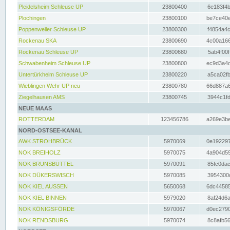
Pleidelsheim Schleuse UP
23800400
6e183f4b
Plochingen
23800100
be7ce40e
Poppenweiler Schleuse UP
23800300
f4854a4c
Rockenau SKA
23800690
4c00a166
Rockenau Schleuse UP
23800680
5ab4f00f
Schwabenheim Schleuse UP
23800800
ec9d3a4d
Untertürkheim Schleuse UP
23800220
a5ca02fb
Wieblingen Wehr UP neu
23800780
66d887a6
Ziegelhausen AMS
23800745
3944c1fd
NEUE MAAS
ROTTERDAM
123456786
a269e3be
NORD-OSTSEE-KANAL
AWK STROHBRÜCK
5970069
0e192297
NOK BREIHOLZ
5970075
4a904d59
NOK BRUNSBÜTTEL
5970091
85fc0dac
NOK DÜKERSWISCH
5970085
3954300d
NOK KIEL AUSSEN
5650068
6dc44585
NOK KIEL BINNEN
5979020
8af24d6a
NOK KÖNIGSFÖRDE
5970067
d0ec2790
NOK RENDSBURG
5970074
8c8afb56