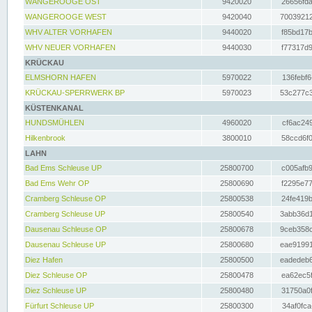
WANGEROOGE OST
9420020
26656fda
WANGEROOGE WEST
9420040
70039212
WHV ALTER VORHAFEN
9440020
f85bd17b
WHV NEUER VORHAFEN
9440030
f77317d9
KRÜCKAU
ELMSHORN HAFEN
5970022
136febf6
KRÜCKAU-SPERRWERK BP
5970023
53c277c3
KÜSTENKANAL
HUNDSMÜHLEN
4960020
cf6ac249
Hilkenbrook
3800010
58ccd6f0
LAHN
Bad Ems Schleuse UP
25800700
c005afb9
Bad Ems Wehr OP
25800690
f2295e77
Cramberg Schleuse OP
25800538
24fe419b
Cramberg Schleuse UP
25800540
3abb36d1
Dausenau Schleuse OP
25800678
9ceb358c
Dausenau Schleuse UP
25800680
eae91991
Diez Hafen
25800500
eadedeb6
Diez Schleuse OP
25800478
ea62ec5f
Diez Schleuse UP
25800480
31750a0f
Fürfurt Schleuse UP
25800300
34af0fca