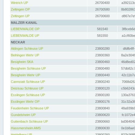
Wintrich UP
26700400
a392113c
Zeltingen OP
26700580
8b802863
Zeltingen UP
26700600
d867e7e9
MALZER KANAL
LIEBENWALDE OP
581540
3f8ceb6d
LIEBENWALDE UP
581550
a1cf60be
NECKAR
Aldingen Schleuse UP
23800280
dfdfb4ff
Beihingen Wehr UP
23800360
8a2e3048
Besigheim SKA
23800460
46d8ed02
Besigheim Schleuse UP
23800480
57db82c7
Besigheim Wehr UP
23800440
42c11b7a
Cannstatt Schleuse UP
23800240
7068d262
Deizisau Schleuse UP
23800120
c5b6243d
Esslingen Schleuse UP
23800180
130a3761
Esslingen Wehr OP
23800176
31c32a38
Feudenheim Schleuse UP
23800840
48a939b9
Gundelsheim UP
23800620
fc1072e4
Guttenbach Schleuse UP
23800660
bd36404b
Hassmersheim AMS
23800630
0e1b8ae0
Heidelberg UP
23800760
827b2685