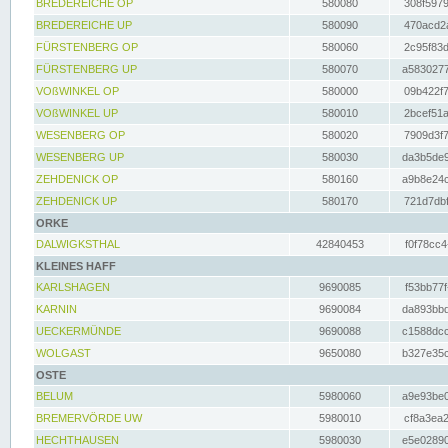
BREDEREICHE OP
580080
308f5979
BREDEREICHE UP
580090
470acd2a
FÜRSTENBERG OP
580060
2c95f83d
FÜRSTENBERG UP
580070
a5830277
VOßWINKEL OP
580000
09b422f7
VOßWINKEL UP
580010
2bcef51a
WESENBERG OP
580020
7909d3f7
WESENBERG UP
580030
da3b5de9
ZEHDENICK OP
580160
a9b8e24c
ZEHDENICK UP
580170
721d7dbf
ORKE
DALWIGKSTHAL
42840453
f0f78cc4
KLEINES HAFF
KARLSHAGEN
9690085
f53bb77f
KARNIN
9690084
da893bbd
UECKERMÜNDE
9690088
c1588dcc
WOLGAST
9650080
b327e35c
OSTE
BELUM
5980060
a9e93be0
BREMERVÖRDE UW
5980010
cf8a3ea2
HECHTHAUSEN
5980030
e5e02890