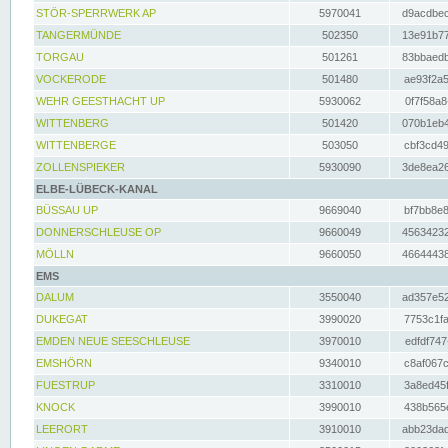
STÖR-SPERRWERK AP
5970041
d9acdbec
TANGERMÜNDE
502350
13e91b77
TORGAU
501261
83bbaedb
VOCKERODE
501480
ae93f2a5
WEHR GEESTHACHT UP
5930062
0f7f58a8
WITTENBERG
501420
070b1eb4
WITTENBERGE
503050
cbf3cd49
ZOLLENSPIEKER
5930090
3de8ea26
ELBE-LÜBECK-KANAL
BÜSSAU UP
9669040
bf7bb8e8
DONNERSCHLEUSE OP
9660049
45634232
MÖLLN
9660050
46644438
EMS
DALUM
3550040
ad357e52
DUKEGAT
3990020
7753c1fa
EMDEN NEUE SEESCHLEUSE
3970010
edfdf747
EMSHÖRN
9340010
c8af067c
FUESTRUP
3310010
3a8ed45f
KNOCK
3990010
438b565e
LEERORT
3910010
abb23dad