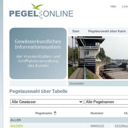
Hilfe
Link
Start
Pegelauswahl über Karte
Newsletter
Pegelauswahl über Tabelle
Pegelname
Nummer
UU
ALLER
AHLDEN
48900102
522286e2