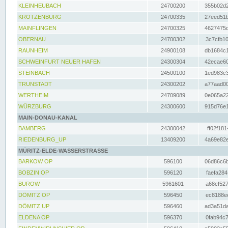
KLEINHEUBACH
24700200
355b02d2
KROTZENBURG
24700335
27eed51b
MAINFLINGEN
24700325
4627475d
OBERNAU
24700302
3c7cfb10
RAUNHEIM
24900108
db1684c1
SCHWEINFURT NEUER HAFEN
24300304
42ecae60
STEINBACH
24500100
1ed983c3
TRUNSTADT
24300202
a77aad00
WERTHEIM
24709089
0e065a22
WÜRZBURG
24300600
915d76e1
MAIN-DONAU-KANAL
BAMBERG
24300042
ff02f181
RIEDENBURG_UP
13409200
4a69e82e
MÜRITZ-ELDE-WASSERSTRASSE
BARKOW OP
596100
06d86c6b
BOBZIN OP
596120
faefa284
BUROW
5961601
a68cf527
DÖMITZ OP
596450
ec8188ee
DÖMITZ UP
596460
ad3a51da
ELDENA OP
596370
0fab94c7