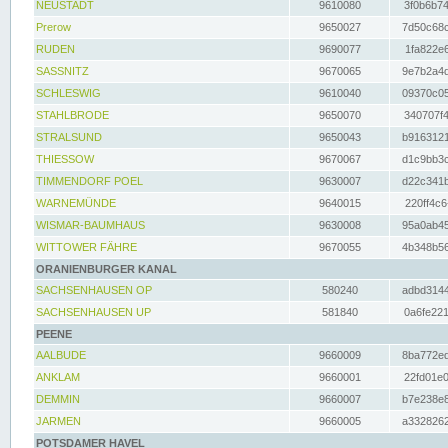
NEUSTADT
9610080
3f0b6b74
Prerow
9650027
7d50c68c
RUDEN
9690077
1fa822e6
SASSNITZ
9670065
9e7b2a4d
SCHLESWIG
9610040
09370c05
STAHLBRODE
9650070
340707f4
STRALSUND
9650043
b9163121
THIESSOW
9670067
d1c9bb3c
TIMMENDORF POEL
9630007
d22c341b
WARNEMÜNDE
9640015
220ff4c6
WISMAR-BAUMHAUS
9630008
95a0ab45
WITTOWER FÄHRE
9670055
4b348b56
ORANIENBURGER KANAL
SACHSENHAUSEN OP
580240
adbd3144
SACHSENHAUSEN UP
581840
0a6fe221
PEENE
AALBUDE
9660009
8ba772ed
ANKLAM
9660001
22fd01e0
DEMMIN
9660007
b7e238e8
JARMEN
9660005
a3328262
POTSDAMER HAVEL