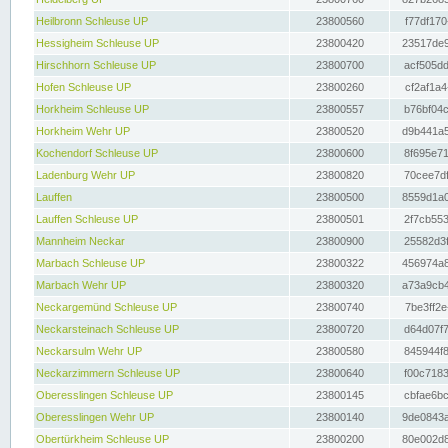
Heilbronn Schleuse UP
23800560
f77df170
Hessigheim Schleuse UP
23800420
23517de9
Hirschhorn Schleuse UP
23800700
acf505dd
Hofen Schleuse UP
23800260
cf2af1a4
Horkheim Schleuse UP
23800557
b76bf04c
Horkheim Wehr UP
23800520
d9b441a5
Kochendorf Schleuse UP
23800600
8f695e71
Ladenburg Wehr UP
23800820
70cee7df
Lauffen
23800500
8559d1a0
Lauffen Schleuse UP
23800501
2f7cb553
Mannheim Neckar
23800900
25582d3f
Marbach Schleuse UP
23800322
456974a8
Marbach Wehr UP
23800320
a73a9cb4
Neckargemünd Schleuse UP
23800740
7be3ff2e
Neckarsteinach Schleuse UP
23800720
d64d07f7
Neckarsulm Wehr UP
23800580
845944f8
Neckarzimmern Schleuse UP
23800640
f00c7183
Oberesslingen Schleuse UP
23800145
cbfae6bc
Oberesslingen Wehr UP
23800140
9de0843a
Obertürkheim Schleuse UP
23800200
80e002d8