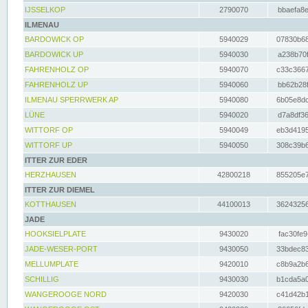
IJSSELKOP
2790070
bbaefa8e
ILMENAU
BARDOWICK OP
5940029
07830b68
BARDOWICK UP
5940030
a238b70f
FAHRENHOLZ OP
5940070
c33c3667
FAHRENHOLZ UP
5940060
bb62b28f
ILMENAU SPERRWERK AP
5940080
6b05e8dc
LÜNE
5940020
d7a8df36
WITTORF OP
5940049
eb3d4195
WITTORF UP
5940050
308c39b6
ITTER ZUR EDER
HERZHAUSEN
42800218
855205e7
ITTER ZUR DIEMEL
KOTTHAUSEN
44100013
36243256
JADE
HOOKSIELPLATE
9430020
fac30fe9
JADE-WESER-PORT
9430050
33bdec83
MELLUMPLATE
9420010
c8b9a2b6
SCHILLIG
9430030
b1cda5a0
WANGEROOGE NORD
9420030
c41d42b1