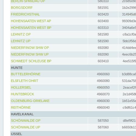
BERLIN-SPANDAU UP
580310
2c68509c
BORGSDORF
581591
1b2e2996
FRIEDRICHSTHAL
603420
314945d6
HOHENSAATEN WEST AP
603400
99309d3e
HOHENSAATEN WEST BP
603310
3404a6e5
LEHNITZ OP
581580
c8a1cf0a
LEHNITZ UP
581590
5bb1f56d
NIEDERFINOW SHW OP
692080
414dd4ee
NIEDERFINOW SHW UP
692090
4eec6b25
SCHWEDT SCHLEUSE BP
603410
4ee515f9
HUNTE
BUTTELERHÖRNE
4960060
b3d88ca6
ELSFLETH OHRT
4960080
531da758
HOLLERSIEL
4960050
2eacef2f
HUNTEBRÜCK
4960070
2e1d458b
OLDENBURG-DRIELAKE
4960030
1b51e55e
REITHÖRNE
4960040
c9df61c4
HAVELKANAL
SCHÖNWALDE OP
587050
d8ef9f21
SCHÖNWALDE UP
587060
b6650b13
IJSSEL