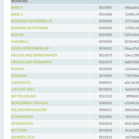
NORDSEE
BAKE A
9510063
e8daa3e2
BAKE Z
9510066
104fdc24
BORKUM FISCHERBALJE
9340020
8727ebfd
BORKUM SÜDSTRAND
9340030
478f21e9
BÜSUM
9510095
5287a3e1
DAGEBÜLL
9570040
6233e901
EIDER-SPERRWERK AP
9530010
04acd7e5
HELGOLAND BINNENHAFEN
9510070
c0ec139b
HELGOLAND SÜDHAFEN
9510075
0d8233b8
HUSUM
9530020
e114aeec
HÖRNUM
9570050
733755fd
LANGEOOG
9390010
a0c1dcb6
LIST AUF SYLT
9570070
5e92d73f
MITTELGRUND
9510132
3ff99b92
NORDERNEY RIFFGAT
9360010
c0244c0e
PELLWORM ANLEGER
9550021
2852b9ab
SCHARHÖRN
9510060
f0197bcf
SPIEKEROOG
9410010
662c4b5e
WITTDÜN
9570010
9c4c11f2
ZEHNERLOCH
9510010
e574d0af