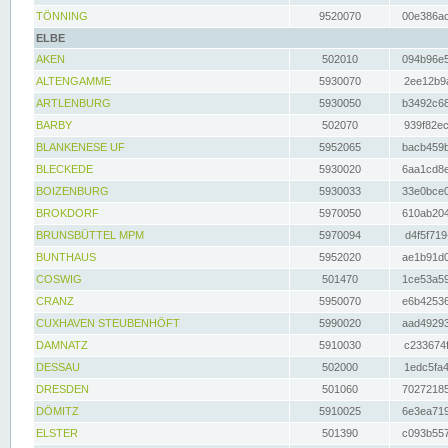
TÖNNING
9520070
00e386ac
ELBE
AKEN
502010
094b96e5
ALTENGAMME
5930070
2ee12b9a
ARTLENBURG
5930050
b3492c68
BARBY
502070
939f82ec
BLANKENESE UF
5952065
bacb459b
BLECKEDE
5930020
6aa1cd8e
BOIZENBURG
5930033
33e0bce0
BROKDORF
5970050
610ab204
BRUNSBÜTTEL MPM
5970094
d4f5f719
BUNTHAUS
5952020
ae1b91d0
COSWIG
501470
1ce53a59
CRANZ
5950070
e6b42536
CUXHAVEN STEUBENHÖFT
5990020
aad49293
DAMNATZ
5910030
c233674f
DESSAU
502000
1edc5fa4
DRESDEN
501060
70272185
DÖMITZ
5910025
6e3ea719
ELSTER
501390
c093b557