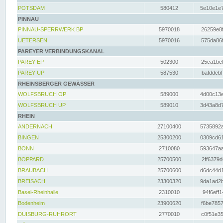
POTSDAM
580412
5e10e1e7
PINNAU
PINNAU-SPERRWERK BP
5970018
26259e8f
UETERSEN
5970016
575da86f
PAREYER VERBINDUNGSKANAL
PAREY EP
502300
25ca1bef
PAREY UP
587530
bafddcbf
RHEINSBERGER GEWÄSSER
WOLFSBRUCH OP
589000
4d00c13e
WOLFSBRUCH UP
589010
3d43a8d7
RHEIN
ANDERNACH
27100400
5735892a
BINGEN
25300200
0309cd61
BONN
2710080
593647aa
BOPPARD
25700500
2ff6379d
BRAUBACH
25700600
d6dc44d1
BREISACH
23300320
9da1ad2b
Basel-Rheinhalle
2310010
94f6eff1
Bodenheim
23900620
f6be7857
DUISBURG-RUHRORT
2770010
c0f51e35