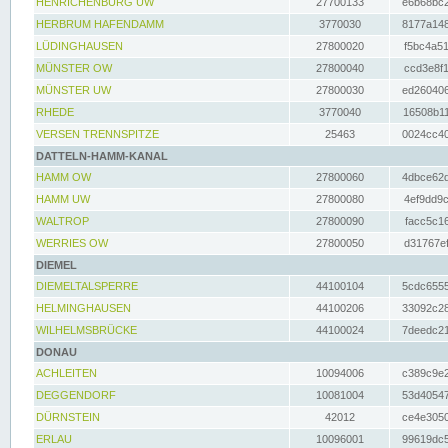
HENRICHENBURG UW
27700133
e6b68bc2
HERBRUM HAFENDAMM
3770030
8177a148
LÜDINGHAUSEN
27800020
f5bc4a51
MÜNSTER OW
27800040
ccd3e8f1
MÜNSTER UW
27800030
ed260406
RHEDE
3770040
16508b11
VERSEN TRENNSPITZE
25463
0024cc40
DATTELN-HAMM-KANAL
HAMM OW
27800060
4dbce62d
HAMM UW
27800080
4ef9dd9c
WALTROP
27800090
facc5c16
WERRIES OW
27800050
d31767ef
DIEMEL
DIEMELTALSPERRE
44100104
5cdc6555
HELMINGHAUSEN
44100206
33092c28
WILHELMSBRÜCKE
44100024
7deedc21
DONAU
ACHLEITEN
10094006
c389c9e2
DEGGENDORF
10081004
53d40547
DÜRNSTEIN
42012
ce4e3050
ERLAU
10096001
99619dc5