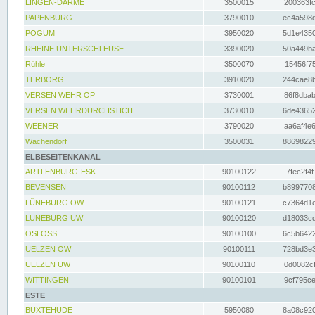
LINGEN-DARME
3500015
200363fc
PAPENBURG
3790010
ec4a598d
POGUM
3950020
5d1e4350
RHEINE UNTERSCHLEUSE
3390020
50a449ba
Rühle
3500070
15456f75
TERBORG
3910020
244cae8b
VERSEN WEHR OP
3730001
86f8dbab
VERSEN WEHRDURCHSTICH
3730010
6de43652
WEENER
3790020
aa6af4e6
Wachendorf
3500031
88698229
ELBESEITENKANAL
ARTLENBURG-ESK
90100122
7fec2f4f
BEVENSEN
90100112
b8997708
LÜNEBURG OW
90100121
c7364d1e
LÜNEBURG UW
90100120
d18033cd
OSLOSS
90100100
6c5b6422
UELZEN OW
90100111
728bd3e3
UELZEN UW
90100110
0d0082cf
WITTINGEN
90100101
9cf795ce
ESTE
BUXTEHUDE
5950080
8a08c920