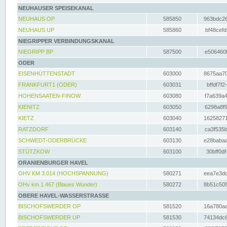
NEUHAUSER SPEISEKANAL
NEUHAUS OP
585850
963bdc26
NEUHAUS UP
585860
bf48cefd
NIEGRIPPER VERBINDUNGSKANAL
NIEGRIPP BP
587500
e506460f
ODER
EISENHÜTTENSTADT
603000
8675aa70
FRANKFURT1 (ODER)
603031
bffdf7f2
HOHENSAATEN-FINOW
603080
f7a639a4
KIENITZ
603050
6298a8f9
KIETZ
603040
16258271
RATZDORF
603140
ca3f535b
SCHWEDT-ODERBRÜCKE
603130
e28babaa
STÜTZKOW
603100
30bff0df
ORANIENBURGER HAVEL
OHV KM 3.014 (HOCHSPANNUNG)
580271
eea7e3dc
OHv km 1.467 (Blaues Wunder)
580272
8b51c505
OBERE HAVEL-WASSERSTRASSE
BISCHOFSWERDER OP
581520
16a780aa
BISCHOFSWERDER UP
581530
74134dc6