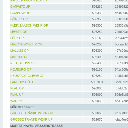
FINDENWIRUNSHIER OP
596410
a5902c55
GARWITZ UP
596230
12499527
GRABOW OP
596330
db4a69b2
GÜRITZ OP
596350
956ce5ff
KLEIN LAASCH WEHR OP
596300
25530a3e
LEWITZ OP
596250
7bbd90ad
LÜBZ OP
596140
d75442cf
MALCHOW WEHR OP
596200
bccaacb3
MALLISS OP
596390
497c29ee
MALLISS UP
596400
a64918a6
NEU KALLISS OP
596430
30739ff3
NEUBURG OP
596160
541c508a
NEUSTADT GLEWE OP
596280
c4381eb3
PARCHIM GÜTE
5961801
3dec3921
PLAU OP
596080
3ffddb2c
PLAU UP
596090
506e6b03
WAREN
596030
bd317edd
MÜGGELSPREE
GROSSE TRÄNKE WEHR OP
582660
81630fdd
GROSSE TRÄNKE WEHR UP
582670
cfad4ee5
MÜRITZ-HAVEL-WASSERSTRASSE