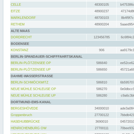
CELLE
48300105
b475386c
EITZE
48900237
47174d8f
MARKLENDORF
48700103
8b4f9f7c
RETHEM
48900204
5aaed954
ALTE MAAS
DORDRECHT
123456785
6c6f84c2
BODENSEE
KONSTANZ
906
aa9179c1
BERLIN-SPANDAUER-SCHIFFFAHRTSKANAL
BERLIN-PLÖTZENSEE OP
586640
ee52ce62
BERLIN-PLÖTZENSEE UP
586650
45721a68
DAHME-WASSERSTRASSE
BERLIN-SCHMÖCKWITZ
586810
6b595707
NEUE MÜHLE SCHLEUSE OP
586270
0e0dbcc9
NEUE MÜHLE SCHLEUSE UP
586280
c9a6c3bf
DORTMUND-EMS-KANAL
BERGESHÖVEDE
34000010
ade3a084
Groppenbruch
27700122
7bbdb421
HASEHUBBRÜCKE
3690010
04572010
HENRICHENBURG OW
27700111
70bee932