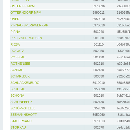
OSTERIFF MPM
5970096
eb90bd3f
OTTERNDORF MPM
5990011
5140295e
OVER
5950010
b02ce5c0
PINNAU-SPERRWERK AP
5970019
391bbba5
PIRNA
501040
85d686f1
PRETZSCH-MAUKEN
501330
f3dc8f07
RIESA
501110
b04b739d
ROGÄTZ
502250
133f0f6c
ROSSLAU
501490
e97116a4
ROTHENSEE
502210
e30f2e83
SANDAU
502430
f4c55f77
SCHARLEUK
503030
e32b0a28
SCHNACKENBURG
5910010
550e3885
SCHULAU
5950090
f3c6ee73
SCHÖNA
501010
7cb7461b
SCHÖNEBECK
502130
90bcb315
SCHÖPFSTELLE
5952030
fed4c295
SEEMANNSHÖFT
5952060
816affba
STADERSAND
5970013
80f0fc4d
STORKAU
502370
de4cc1db