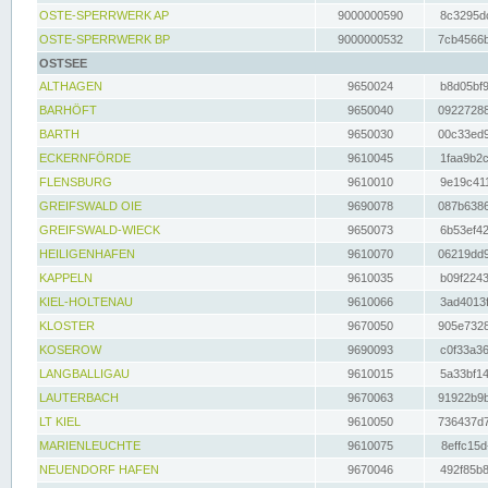
OSTE-SPERRWERK AP
9000000590
8c3295dc
OSTE-SPERRWERK BP
9000000532
7cb4566b
OSTSEE
ALTHAGEN
9650024
b8d05bf9
BARHÖFT
9650040
09227288
BARTH
9650030
00c33ed9
ECKERNFÖRDE
9610045
1faa9b2c
FLENSBURG
9610010
9e19c411
GREIFSWALD OIE
9690078
087b6386
GREIFSWALD-WIECK
9650073
6b53ef42
HEILIGENHAFEN
9610070
06219dd9
KAPPELN
9610035
b09f2243
KIEL-HOLTENAU
9610066
3ad4013f
KLOSTER
9670050
905e7328
KOSEROW
9690093
c0f33a36
LANGBALLIGAU
9610015
5a33bf14
LAUTERBACH
9670063
91922b9b
LT KIEL
9610050
736437d7
MARIENLEUCHTE
9610075
8effc15d
NEUENDORF HAFEN
9670046
492f85b8