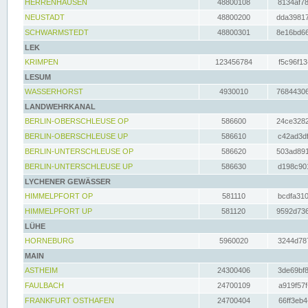
HERRENHAUSEN
48800108
8134af78
NEUSTADT
48800200
dda39817
SCHWARMSTEDT
48800301
8e16bd66
LEK
KRIMPEN
123456784
f5c96f13
LESUM
WASSERHORST
4930010
76844306
LANDWEHRKANAL
BERLIN-OBERSCHLEUSE OP
586600
24ce3282
BERLIN-OBERSCHLEUSE UP
586610
c42ad3df
BERLIN-UNTERSCHLEUSE OP
586620
503ad891
BERLIN-UNTERSCHLEUSE UP
586630
d198c901
LYCHENER GEWÄSSER
HIMMELPFORT OP
581110
bcdfa310
HIMMELPFORT UP
581120
9592d736
LÜHE
HORNEBURG
5960020
3244d787
MAIN
ASTHEIM
24300406
3de69bf8
FAULBACH
24700109
a919f57f
FRANKFURT OSTHAFEN
24700404
66ff3eb4