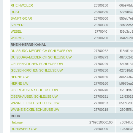
RHEINWEILER
23300130
06b978dd
RUST
23300580
5389b878
SANKT GOAR
25700300
550eb7e9
SPEYER
23700600
2cb8ae5b
WESEL
2770040
f33c3cc9
WORMS
23900200
844a620f
RHEIN-HERNE-KANAL
DUISBURG-MEIDERICH SCHLEUSE OW
27700262
f18e81da
DUISBURG-MEIDERICH SCHLEUSE UW
27700273
48780245
GELSENKIRCHEN SCHLEUSE OW
27700229
5b9f8134
GELSENKIRCHEN SCHLEUSE UW
27700230
427318d0
HERNE OW
27700150
ac6c4362
HERNE UW
27700160
b9975ea1
OBERHAUSEN SCHLEUSE OW
27700240
e251f943
OBERHAUSEN SCHLEUSE UW
27700251
12f63015
WANNE EICKEL SCHLEUSE OW
27700193
05ca0e33
WANNE EICKEL SCHLEUSE UW
27700218
23045f8b
RUHR
Hattingen
2769510000100
c0594fb5
RUHRWEHR OW
27600090
12a3037f