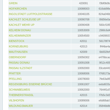
GREIN
420091
f3bf0b0b
HOFKIRCHEN
10088003
616dd98e
INGOLSTADT LUITPOLDSTRASSE
10046105
824a046b
KACHLET SCHLEUSE UP
10090708
0fd56e0a
KACHLET WEHR UP
10090408
560cf185
KELHEIM DONAU
10053009
296fc6d4
KELHEIMWINZER
10054500
c9409937
KIENSTOCK
42011
56178f74
KORNEUBURG
42013
ff44be4a
MAUTHAUSEN
42009
6b002fef
OBERNDORF
10056302
e476bcad
PASSAU DONAU
10091008
9f12c405
PASSAU ILZSTADT
10092000
33ceb441
PFATTER
10068006
f768173a
PFELLING
10078000
7fe63a95
REGENSBURG EISERNE BRÜCKE
10061007
eebd633a
SCHWABELWEIS
10062000
7644f1d7
THEBNERSTRASSL
42015
f7b5c3d3
VILSHOFEN
10089006
e6d68ab7
WILDUNGSMAUER
42014
35846b8b