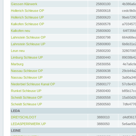
Giessen Klärwerk
25800100
4b386a6a
Hollerich Schleuse OP
25800618
cedc9b0c
Hollerich Schleuse UP
25800620
9beb7290
Kalkofen Schleuse OP
25800578
a7034573
Kalkofen neu
25800600
64f735fd
Lahnstein Schleuse OP
25800798
664d68ea
Lahnstein Schleuse UP
25800800
6b6b31e2
Leun neu
25800200
32807065
Limburg Schleuse UP
25800440
89038b42
Marburg
25830056
4e7a6cfa
Nassau Schleuse OP
25800638
29cb44a2
Nassau Schleuse UP
25800640
3a90a346
Niederbiel Schleuse Kanal OP
25800177
57c8e437
Runkel Schleuse UP
25800400
b85b17cc
Scheidt Schleuse OP
25800558
15a50d2b
Scheidt Schleuse UP
25800560
7dfe4776
LEDA
DREYSCHLOOT
3880010
d4df3617
LEDASPERRWERK UP
3880050
5e6ae93a
LEINE