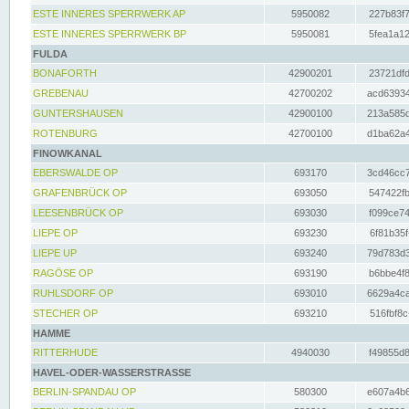
ESTE INNERES SPERRWERK AP
5950082
227b83f7
ESTE INNERES SPERRWERK BP
5950081
5fea1a12
FULDA
BONAFORTH
42900201
23721dfd
GREBENAU
42700202
acd63934
GUNTERSHAUSEN
42900100
213a585d
ROTENBURG
42700100
d1ba62a4
FINOWKANAL
EBERSWALDE OP
693170
3cd46cc7
GRAFENBRÜCK OP
693050
547422fb
LEESENBRÜCK OP
693030
f099ce74
LIEPE OP
693230
6f81b35f
LIEPE UP
693240
79d783d3
RAGÖSE OP
693190
b6bbe4f8
RUHLSDORF OP
693010
6629a4ca
STECHER OP
693210
516fbf8c
HAMME
RITTERHUDE
4940030
f49855d8
HAVEL-ODER-WASSERSTRASSE
BERLIN-SPANDAU OP
580300
e607a4b6