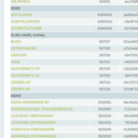
WILHERING
420061
aec23fd6
EDER
AFFOLDERN
42800502
ab9d5a42
EDERTALSPERRE
42800310
c6e9f744
SCHMITTLOTHEIM
42800309
d2155fa6
ELBE-HAVEL-KANAL
BURG
587507
831ad501
DETERSHAGEN
587505
a7b1eda9
GENTHIN
587535
e9e7f20c
KADE
587541
e4f29379
WUSTERWITZ OP
587540
c6a12d34
WUSTERWITZ UP
587550
3bfcf759
ZERBEN OP
587510
64c37072
ZERBEN UP
587520
532d8718
EIDER
EIDER-SPERRWERK BP
9520081
8ac85e6c
FRIEDRICHSTADT STRASSENBRÜCKE
9520060
721313e7
LEXFÄHRE OBERWASSER
9520020
86c5688f
LEXFÄHRE UNTERWASSER
9520030
7f01fbd8
NORDFELD OBERWASSER
9520040
61394669
NORDFELD UNTERWASSER
9520050
cb93548e