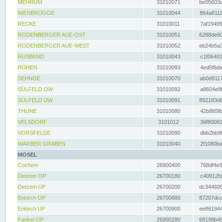
MEHRUM
31010071
be05603a
NIENBRÜGGE
31010044
864a8111
RECKE
31010011
7af19499
RODENBERGER AUE-OST
31010051
6288de60
RODENBERGER AUE-WEST
31010052
eb24b5a3
RUSBEND
31010043
c1f06401
RÜHEN
31010093
4ed5f6da
SEHNDE
31010070
ab0d9117
SÜLFELD OW
31010092
a8604e8f
SÜLFELD UW
31010091
892183d6
THUNE
31010080
42b865fb
VELSDORF
3101012
36f80081
VORSFELDE
31010090
dbb2bb9f
WARBER GRABEN
31010040
2f1080ba
MOSEL
Cochem
26900400
768df4e9
Detzem OP
26700180
c40912fd
Detzem UP
26700200
dc344605
Enkirch OP
26700880
87207dcd
Enkirch UP
26700900
ee861944
Fankel OP
26900280
68198b48