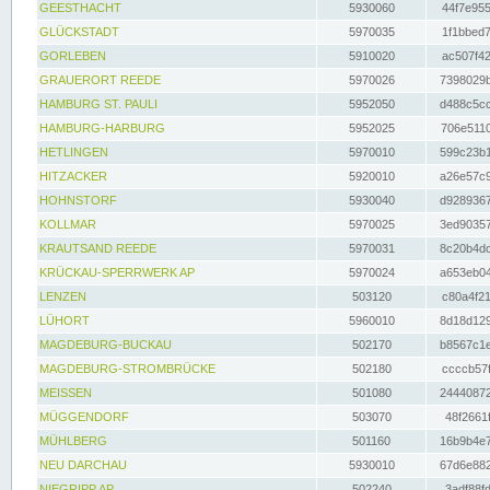
GEESTHACHT
5930060
44f7e955
GLÜCKSTADT
5970035
1f1bbed7
GORLEBEN
5910020
ac507f42
GRAUERORT REEDE
5970026
7398029b
HAMBURG ST. PAULI
5952050
d488c5cc
HAMBURG-HARBURG
5952025
706e5110
HETLINGEN
5970010
599c23b1
HITZACKER
5920010
a26e57c9
HOHNSTORF
5930040
d9289367
KOLLMAR
5970025
3ed90357
KRAUTSAND REEDE
5970031
8c20b4dc
KRÜCKAU-SPERRWERK AP
5970024
a653eb04
LENZEN
503120
c80a4f21
LÜHORT
5960010
8d18d129
MAGDEBURG-BUCKAU
502170
b8567c1e
MAGDEBURG-STROMBRÜCKE
502180
ccccb57f
MEISSEN
501080
24440872
MÜGGENDORF
503070
48f2661f
MÜHLBERG
501160
16b9b4e7
NEU DARCHAU
5930010
67d6e882
NIEGRIPP AP
502240
3adf88fd