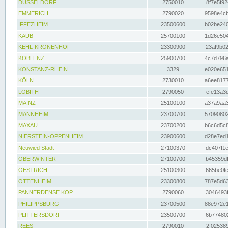
DÜSSELDORF
2750010
8f7e5f92
EMMERICH
2790020
9598e4cb
IFFEZHEIM
23500600
b02be240
KAUB
25700100
1d26e504
KEHL-KRONENHOF
23300900
23af9b02
KOBLENZ
25900700
4c7d796a
KONSTANZ-RHEIN
3329
e020e651
KÖLN
2730010
a6ee8177
LOBITH
2790050
efe13a3d
MAINZ
25100100
a37a9aa3
MANNHEIM
23700700
57090802
MAXAU
23700200
b6c6d5c8
NIERSTEIN-OPPENHEIM
23900600
d28e7ed1
Neuwied Stadt
27100370
dc407f1e
OBERWINTER
27100700
b45359df
OESTRICH
25100300
665be0fe
OTTENHEIM
23300800
787e5d63
PANNERDENSE KOP
2790060
3046493f
PHILIPPSBURG
23700500
88e972e1
PLITTERSDORF
23500700
6b774802
REES
2790010
2f025389