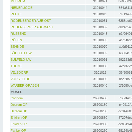
MEHRUM
31010071
be05603a
NIENBRÜGGE
31010044
864a8111
RECKE
31010011
7af19499
RODENBERGER AUE-OST
31010051
6288de60
RODENBERGER AUE-WEST
31010052
eb24b5a3
RUSBEND
31010043
c1f06401
RÜHEN
31010093
4ed5f6da
SEHNDE
31010070
ab0d9117
SÜLFELD OW
31010092
a8604e8f
SÜLFELD UW
31010091
892183d6
THUNE
31010080
42b865fb
VELSDORF
3101012
36f80081
VORSFELDE
31010090
dbb2bb9f
WARBER GRABEN
31010040
2f1080ba
MOSEL
Cochem
26900400
768df4e9
Detzem OP
26700180
c40912fd
Detzem UP
26700200
dc344605
Enkirch OP
26700880
87207dcd
Enkirch UP
26700900
ee861944
Fankel OP
26900280
68198b48