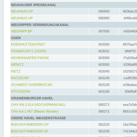
NEUHAUSER SPEISEKANAL
NEUHAUS OP
585850
963bdc26
NEUHAUS UP
585860
bf48cefd
NIEGRIPPER VERBINDUNGSKANAL
NIEGRIPP BP
587500
e506460f
ODER
EISENHÜTTENSTADT
603000
8675aa70
FRANKFURT1 (ODER)
603031
bffdf7f2
HOHENSAATEN-FINOW
603080
f7a639a4
KIENITZ
603050
6298a8f9
KIETZ
603040
16258271
RATZDORF
603140
ca3f535b
SCHWEDT-ODERBRÜCKE
603130
e28babaa
STÜTZKOW
603100
30bff0df
ORANIENBURGER HAVEL
OHV KM 3.014 (HOCHSPANNUNG)
580271
eea7e3dc
OHv km 1.467 (Blaues Wunder)
580272
8b51c505
OBERE HAVEL-WASSERSTRASSE
BISCHOFSWERDER OP
581520
16a780aa
BISCHOFSWERDER UP
581530
74134dc6