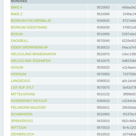
NORDSEE
BAKE A
9510063
e8daa3e2
BAKE Z
9510066
104fdc24
BORKUM FISCHERBALJE
9340020
8727ebfd
BORKUM SÜDSTRAND
9340030
478f21e9
BÜSUM
9510095
5287a3e1
DAGEBÜLL
9570040
6233e901
EIDER-SPERRWERK AP
9530010
04acd7e5
HELGOLAND BINNENHAFEN
9510070
c0ec139b
HELGOLAND SÜDHAFEN
9510075
0d8233b8
HUSUM
9530020
e114aeec
HÖRNUM
9570050
733755fd
LANGEOOG
9390010
a0c1dcb6
LIST AUF SYLT
9570070
5e92d73f
MITTELGRUND
9510132
3ff99b92
NORDERNEY RIFFGAT
9360010
c0244c0e
PELLWORM ANLEGER
9550021
2852b9ab
SCHARHÖRN
9510060
f0197bcf
SPIEKEROOG
9410010
662c4b5e
WITTDÜN
9570010
9c4c11f2
ZEHNERLOCH
9510010
e574d0af