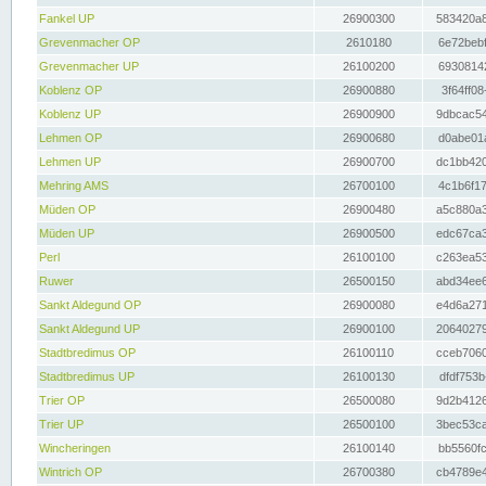
Fankel UP
26900300
583420a8
Grevenmacher OP
2610180
6e72bebf
Grevenmacher UP
26100200
69308142
Koblenz OP
26900880
3f64ff08
Koblenz UP
26900900
9dbcac54
Lehmen OP
26900680
d0abe01a
Lehmen UP
26900700
dc1bb420
Mehring AMS
26700100
4c1b6f17
Müden OP
26900480
a5c880a3
Müden UP
26900500
edc67ca3
Perl
26100100
c263ea53
Ruwer
26500150
abd34ee6
Sankt Aldegund OP
26900080
e4d6a271
Sankt Aldegund UP
26900100
20640279
Stadtbredimus OP
26100110
cceb7060
Stadtbredimus UP
26100130
dfdf753b
Trier OP
26500080
9d2b4126
Trier UP
26500100
3bec53ca
Wincheringen
26100140
bb5560fc
Wintrich OP
26700380
cb4789e4