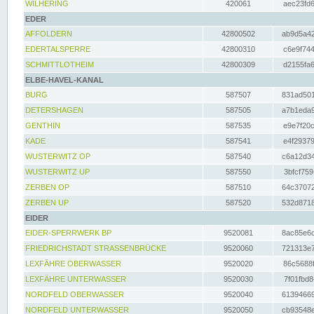
WILHERING
420061
aec23fd6
EDER
AFFOLDERN
42800502
ab9d5a42
EDERTALSPERRE
42800310
c6e9f744
SCHMITTLOTHEIM
42800309
d2155fa6
ELBE-HAVEL-KANAL
BURG
587507
831ad501
DETERSHAGEN
587505
a7b1eda9
GENTHIN
587535
e9e7f20c
KADE
587541
e4f29379
WUSTERWITZ OP
587540
c6a12d34
WUSTERWITZ UP
587550
3bfcf759
ZERBEN OP
587510
64c37072
ZERBEN UP
587520
532d8718
EIDER
EIDER-SPERRWERK BP
9520081
8ac85e6c
FRIEDRICHSTADT STRASSENBRÜCKE
9520060
721313e7
LEXFÄHRE OBERWASSER
9520020
86c5688f
LEXFÄHRE UNTERWASSER
9520030
7f01fbd8
NORDFELD OBERWASSER
9520040
61394669
NORDFELD UNTERWASSER
9520050
cb93548e