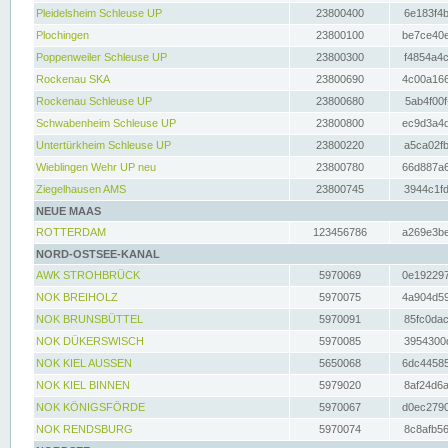
Pleidelsheim Schleuse UP
23800400
6e183f4b
Plochingen
23800100
be7ce40e
Poppenweiler Schleuse UP
23800300
f4854a4c
Rockenau SKA
23800690
4c00a166
Rockenau Schleuse UP
23800680
5ab4f00f
Schwabenheim Schleuse UP
23800800
ec9d3a4d
Untertürkheim Schleuse UP
23800220
a5ca02fb
Wieblingen Wehr UP neu
23800780
66d887a6
Ziegelhausen AMS
23800745
3944c1fd
NEUE MAAS
ROTTERDAM
123456786
a269e3be
NORD-OSTSEE-KANAL
AWK STROHBRÜCK
5970069
0e192297
NOK BREIHOLZ
5970075
4a904d59
NOK BRUNSBÜTTEL
5970091
85fc0dac
NOK DÜKERSWISCH
5970085
3954300d
NOK KIEL AUSSEN
5650068
6dc44585
NOK KIEL BINNEN
5979020
8af24d6a
NOK KÖNIGSFÖRDE
5970067
d0ec2790
NOK RENDSBURG
5970074
8c8afb56