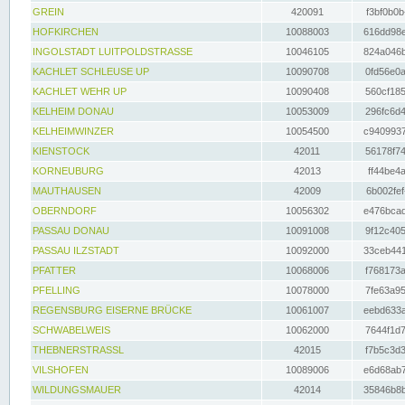
GREIN
420091
f3bf0b0b
HOFKIRCHEN
10088003
616dd98e
INGOLSTADT LUITPOLDSTRASSE
10046105
824a046b
KACHLET SCHLEUSE UP
10090708
0fd56e0a
KACHLET WEHR UP
10090408
560cf185
KELHEIM DONAU
10053009
296fc6d4
KELHEIMWINZER
10054500
c9409937
KIENSTOCK
42011
56178f74
KORNEUBURG
42013
ff44be4a
MAUTHAUSEN
42009
6b002fef
OBERNDORF
10056302
e476bcad
PASSAU DONAU
10091008
9f12c405
PASSAU ILZSTADT
10092000
33ceb441
PFATTER
10068006
f768173a
PFELLING
10078000
7fe63a95
REGENSBURG EISERNE BRÜCKE
10061007
eebd633a
SCHWABELWEIS
10062000
7644f1d7
THEBNERSTRASSL
42015
f7b5c3d3
VILSHOFEN
10089006
e6d68ab7
WILDUNGSMAUER
42014
35846b8b