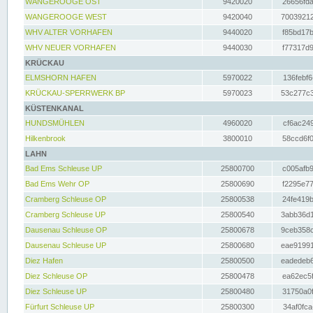
WANGEROOGE OST
9420020
26656fda
WANGEROOGE WEST
9420040
70039212
WHV ALTER VORHAFEN
9440020
f85bd17b
WHV NEUER VORHAFEN
9440030
f77317d9
KRÜCKAU
ELMSHORN HAFEN
5970022
136febf6
KRÜCKAU-SPERRWERK BP
5970023
53c277c3
KÜSTENKANAL
HUNDSMÜHLEN
4960020
cf6ac249
Hilkenbrook
3800010
58ccd6f0
LAHN
Bad Ems Schleuse UP
25800700
c005afb9
Bad Ems Wehr OP
25800690
f2295e77
Cramberg Schleuse OP
25800538
24fe419b
Cramberg Schleuse UP
25800540
3abb36d1
Dausenau Schleuse OP
25800678
9ceb358c
Dausenau Schleuse UP
25800680
eae91991
Diez Hafen
25800500
eadedeb6
Diez Schleuse OP
25800478
ea62ec5f
Diez Schleuse UP
25800480
31750a0f
Fürfurt Schleuse UP
25800300
34af0fca