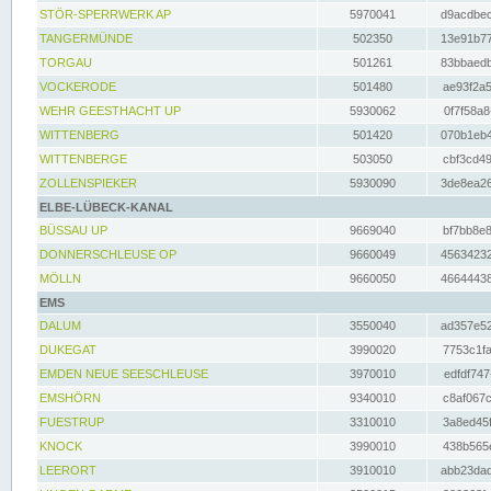
STÖR-SPERRWERK AP
5970041
d9acdbec
TANGERMÜNDE
502350
13e91b77
TORGAU
501261
83bbaedb
VOCKERODE
501480
ae93f2a5
WEHR GEESTHACHT UP
5930062
0f7f58a8
WITTENBERG
501420
070b1eb4
WITTENBERGE
503050
cbf3cd49
ZOLLENSPIEKER
5930090
3de8ea26
ELBE-LÜBECK-KANAL
BÜSSAU UP
9669040
bf7bb8e8
DONNERSCHLEUSE OP
9660049
45634232
MÖLLN
9660050
46644438
EMS
DALUM
3550040
ad357e52
DUKEGAT
3990020
7753c1fa
EMDEN NEUE SEESCHLEUSE
3970010
edfdf747
EMSHÖRN
9340010
c8af067c
FUESTRUP
3310010
3a8ed45f
KNOCK
3990010
438b565e
LEERORT
3910010
abb23dad