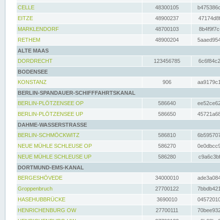
CELLE
48300105
b475386c
EITZE
48900237
47174d8f
MARKLENDORF
48700103
8b4f9f7c
RETHEM
48900204
5aaed954
ALTE MAAS
DORDRECHT
123456785
6c6f84c2
BODENSEE
KONSTANZ
906
aa9179c1
BERLIN-SPANDAUER-SCHIFFFAHRTSKANAL
BERLIN-PLÖTZENSEE OP
586640
ee52ce62
BERLIN-PLÖTZENSEE UP
586650
45721a68
DAHME-WASSERSTRASSE
BERLIN-SCHMÖCKWITZ
586810
6b595707
NEUE MÜHLE SCHLEUSE OP
586270
0e0dbcc9
NEUE MÜHLE SCHLEUSE UP
586280
c9a6c3bf
DORTMUND-EMS-KANAL
BERGESHÖVEDE
34000010
ade3a084
Groppenbruch
27700122
7bbdb421
HASEHUBBRÜCKE
3690010
04572010
HENRICHENBURG OW
27700111
70bee932