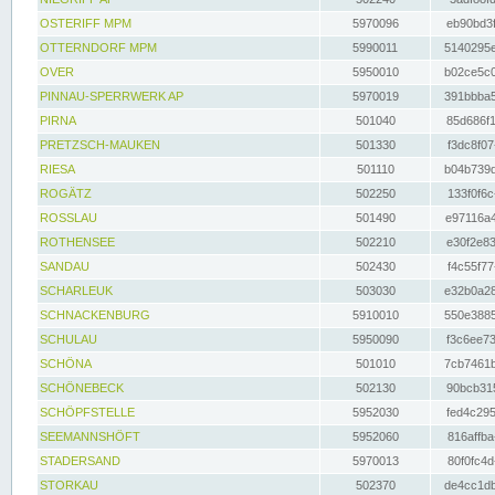
OSTERIFF MPM
5970096
eb90bd3f
OTTERNDORF MPM
5990011
5140295e
OVER
5950010
b02ce5c0
PINNAU-SPERRWERK AP
5970019
391bbba5
PIRNA
501040
85d686f1
PRETZSCH-MAUKEN
501330
f3dc8f07
RIESA
501110
b04b739d
ROGÄTZ
502250
133f0f6c
ROSSLAU
501490
e97116a4
ROTHENSEE
502210
e30f2e83
SANDAU
502430
f4c55f77
SCHARLEUK
503030
e32b0a28
SCHNACKENBURG
5910010
550e3885
SCHULAU
5950090
f3c6ee73
SCHÖNA
501010
7cb7461b
SCHÖNEBECK
502130
90bcb315
SCHÖPFSTELLE
5952030
fed4c295
SEEMANNSHÖFT
5952060
816affba
STADERSAND
5970013
80f0fc4d
STORKAU
502370
de4cc1db