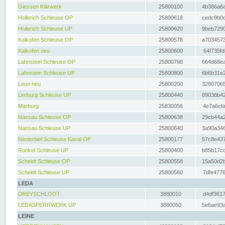
Giessen Klärwerk
25800100
4b386a6a
Hollerich Schleuse OP
25800618
cedc9b0c
Hollerich Schleuse UP
25800620
9beb7290
Kalkofen Schleuse OP
25800578
a7034573
Kalkofen neu
25800600
64f735fd
Lahnstein Schleuse OP
25800798
664d68ea
Lahnstein Schleuse UP
25800800
6b6b31e2
Leun neu
25800200
32807065
Limburg Schleuse UP
25800440
89038b42
Marburg
25830056
4e7a6cfa
Nassau Schleuse OP
25800638
29cb44a2
Nassau Schleuse UP
25800640
3a90a346
Niederbiel Schleuse Kanal OP
25800177
57c8e437
Runkel Schleuse UP
25800400
b85b17cc
Scheidt Schleuse OP
25800558
15a50d2b
Scheidt Schleuse UP
25800560
7dfe4776
LEDA
DREYSCHLOOT
3880010
d4df3617
LEDASPERRWERK UP
3880050
5e6ae93a
LEINE