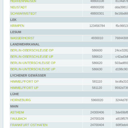
HERRENHAUSEN
48800108
8134af78
NEUSTADT
48800200
dda39817
SCHWARMSTEDT
48800301
8e16bd66
LEK
KRIMPEN
123456784
f5c96f13
LESUM
WASSERHORST
4930010
76844306
LANDWEHRKANAL
BERLIN-OBERSCHLEUSE OP
586600
24ce3282
BERLIN-OBERSCHLEUSE UP
586610
c42ad3df
BERLIN-UNTERSCHLEUSE OP
586620
503ad891
BERLIN-UNTERSCHLEUSE UP
586630
d198c901
LYCHENER GEWÄSSER
HIMMELPFORT OP
581110
bcdfa310
HIMMELPFORT UP
581120
9592d736
LÜHE
HORNEBURG
5960020
3244d787
MAIN
ASTHEIM
24300406
3de69bf8
FAULBACH
24700109
a919f57f
FRANKFURT OSTHAFEN
24700404
66ff3eb4