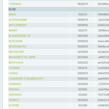
TÖNNING
9520070
00e386ac
ELBE
AKEN
502010
094b96e5
ALTENGAMME
5930070
2ee12b9a
ARTLENBURG
5930050
b3492c68
BARBY
502070
939f82ec
BLANKENESE UF
5952065
bacb459b
BLECKEDE
5930020
6aa1cd8e
BOIZENBURG
5930033
33e0bce0
BROKDORF
5970050
610ab204
BRUNSBÜTTEL MPM
5970094
d4f5f719
BUNTHAUS
5952020
ae1b91d0
COSWIG
501470
1ce53a59
CRANZ
5950070
e6b42536
CUXHAVEN STEUBENHÖFT
5990020
aad49293
DAMNATZ
5910030
c233674f
DESSAU
502000
1edc5fa4
DRESDEN
501060
70272185
DÖMITZ
5910025
6e3ea719
ELSTER
501390
c093b557