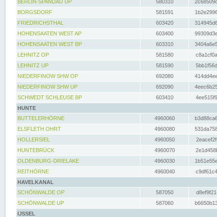
BERLIN-SPANDAU UP
580310
2c68509c
BORGSDORF
581591
1b2e2996
FRIEDRICHSTHAL
603420
314945d6
HOHENSAATEN WEST AP
603400
99309d3e
HOHENSAATEN WEST BP
603310
3404a6e5
LEHNITZ OP
581580
c8a1cf0a
LEHNITZ UP
581590
5bb1f56d
NIEDERFINOW SHW OP
692080
414dd4ee
NIEDERFINOW SHW UP
692090
4eec6b25
SCHWEDT SCHLEUSE BP
603410
4ee515f9
HUNTE
BUTTELERHÖRNE
4960060
b3d88ca6
ELSFLETH OHRT
4960080
531da758
HOLLERSIEL
4960050
2eacef2f
HUNTEBRÜCK
4960070
2e1d458b
OLDENBURG-DRIELAKE
4960030
1b51e55e
REITHÖRNE
4960040
c9df61c4
HAVELKANAL
SCHÖNWALDE OP
587050
d8ef9f21
SCHÖNWALDE UP
587060
b6650b13
IJSSEL