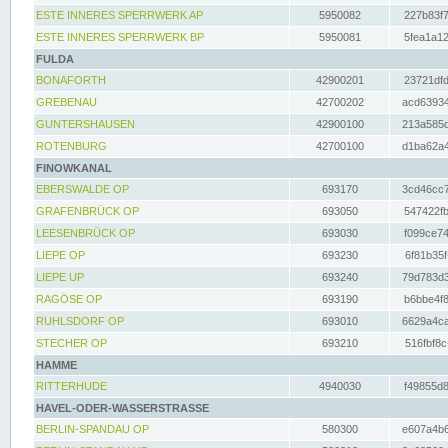
ESTE INNERES SPERRWERK AP
5950082
227b83f7
ESTE INNERES SPERRWERK BP
5950081
5fea1a12
FULDA
BONAFORTH
42900201
23721dfd
GREBENAU
42700202
acd63934
GUNTERSHAUSEN
42900100
213a585d
ROTENBURG
42700100
d1ba62a4
FINOWKANAL
EBERSWALDE OP
693170
3cd46cc7
GRAFENBRÜCK OP
693050
547422fb
LEESENBRÜCK OP
693030
f099ce74
LIEPE OP
693230
6f81b35f
LIEPE UP
693240
79d783d3
RAGÖSE OP
693190
b6bbe4f8
RUHLSDORF OP
693010
6629a4ca
STECHER OP
693210
516fbf8c
HAMME
RITTERHUDE
4940030
f49855d8
HAVEL-ODER-WASSERSTRASSE
BERLIN-SPANDAU OP
580300
e607a4b6