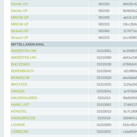
Diemitz OP
581020
d6426c42
Diemitz UP
581030
6b3b55e2
MIROW OP
581000
ab13c115
MIROW UP
581010
19cc3b9a
Strasen OP
581060
117877ec
Strasen UP
581070
2cc40997
MITTELLANDKANAL
ANDERTEN OW
31010061
bc20d819
ANDERTEN UW
31010060
dd41a7d6
BAD ESSEN
31010030
6760b547
BERENBUSCH
31010042
d2c8f60e
BRAMSCHE
31010020
bec8a6a5
BROXTEN
31010032
1125a391
HAHLEN
31010041
ac970eb0
HALDENSLEBEN
3101013
90d92801
HANN. LIST
31010062
27dfd137
HÖRSTEL
31010010
6c7c180f
KANALBRÜCKE
3101018
32b997c2
LOHNDE
31010050
516c4814
LÜBBECKE
31010031
c2aa9164