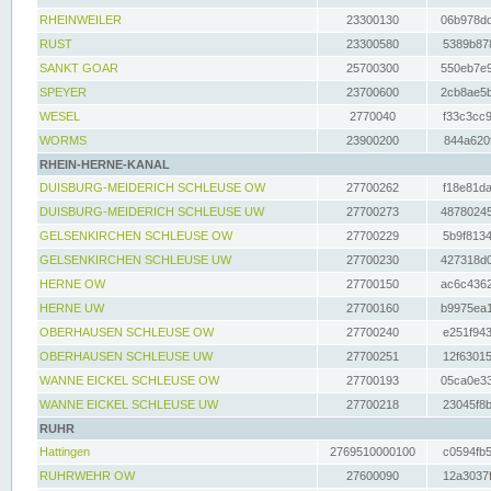
RHEINWEILER
23300130
06b978dd
RUST
23300580
5389b878
SANKT GOAR
25700300
550eb7e9
SPEYER
23700600
2cb8ae5b
WESEL
2770040
f33c3cc9
WORMS
23900200
844a620f
RHEIN-HERNE-KANAL
DUISBURG-MEIDERICH SCHLEUSE OW
27700262
f18e81da
DUISBURG-MEIDERICH SCHLEUSE UW
27700273
48780245
GELSENKIRCHEN SCHLEUSE OW
27700229
5b9f8134
GELSENKIRCHEN SCHLEUSE UW
27700230
427318d0
HERNE OW
27700150
ac6c4362
HERNE UW
27700160
b9975ea1
OBERHAUSEN SCHLEUSE OW
27700240
e251f943
OBERHAUSEN SCHLEUSE UW
27700251
12f63015
WANNE EICKEL SCHLEUSE OW
27700193
05ca0e33
WANNE EICKEL SCHLEUSE UW
27700218
23045f8b
RUHR
Hattingen
2769510000100
c0594fb5
RUHRWEHR OW
27600090
12a3037f