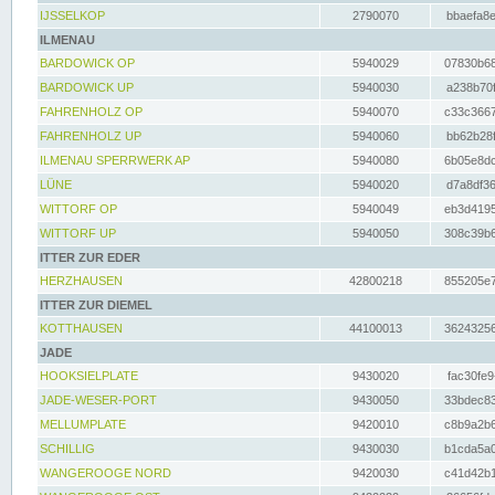
IJSSELKOP
2790070
bbaefa8e
ILMENAU
BARDOWICK OP
5940029
07830b68
BARDOWICK UP
5940030
a238b70f
FAHRENHOLZ OP
5940070
c33c3667
FAHRENHOLZ UP
5940060
bb62b28f
ILMENAU SPERRWERK AP
5940080
6b05e8dc
LÜNE
5940020
d7a8df36
WITTORF OP
5940049
eb3d4195
WITTORF UP
5940050
308c39b6
ITTER ZUR EDER
HERZHAUSEN
42800218
855205e7
ITTER ZUR DIEMEL
KOTTHAUSEN
44100013
36243256
JADE
HOOKSIELPLATE
9430020
fac30fe9
JADE-WESER-PORT
9430050
33bdec83
MELLUMPLATE
9420010
c8b9a2b6
SCHILLIG
9430030
b1cda5a0
WANGEROOGE NORD
9420030
c41d42b1