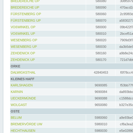
BREDEREICHE OP
580080
308f5979
BREDEREICHE UP
580090
470acd2a
FÜRSTENBERG OP
580060
2c95f83d
FÜRSTENBERG UP
580070
a5830277
VOßWINKEL OP
580000
09b422f7
VOßWINKEL UP
580010
2bcef51a
WESENBERG OP
580020
7909d3f7
WESENBERG UP
580030
da3b5de9
ZEHDENICK OP
580160
a9b8e24c
ZEHDENICK UP
580170
721d7dbf
ORKE
DALWIGKSTHAL
42840453
f0f78cc4
KLEINES HAFF
KARLSHAGEN
9690085
f53bb77f
KARNIN
9690084
da893bbd
UECKERMÜNDE
9690088
c1588dcc
WOLGAST
9650080
b327e35c
OSTE
BELUM
5980060
a9e93be0
BREMERVÖRDE UW
5980010
cf8a3ea2
HECHTHAUSEN
5980030
e5e02890