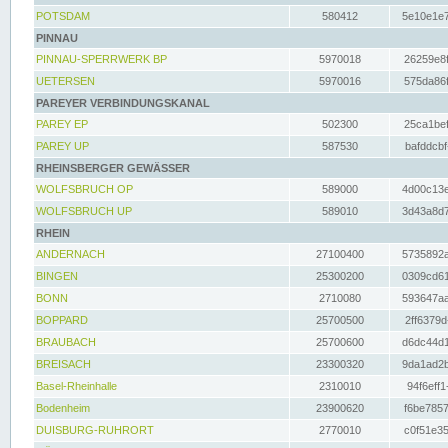
POTSDAM
580412
5e10e1e7
PINNAU
PINNAU-SPERRWERK BP
5970018
26259e8f
UETERSEN
5970016
575da86f
PAREYER VERBINDUNGSKANAL
PAREY EP
502300
25ca1bef
PAREY UP
587530
bafddcbf
RHEINSBERGER GEWÄSSER
WOLFSBRUCH OP
589000
4d00c13e
WOLFSBRUCH UP
589010
3d43a8d7
RHEIN
ANDERNACH
27100400
5735892a
BINGEN
25300200
0309cd61
BONN
2710080
593647aa
BOPPARD
25700500
2ff6379d
BRAUBACH
25700600
d6dc44d1
BREISACH
23300320
9da1ad2b
Basel-Rheinhalle
2310010
94f6eff1
Bodenheim
23900620
f6be7857
DUISBURG-RUHRORT
2770010
c0f51e35