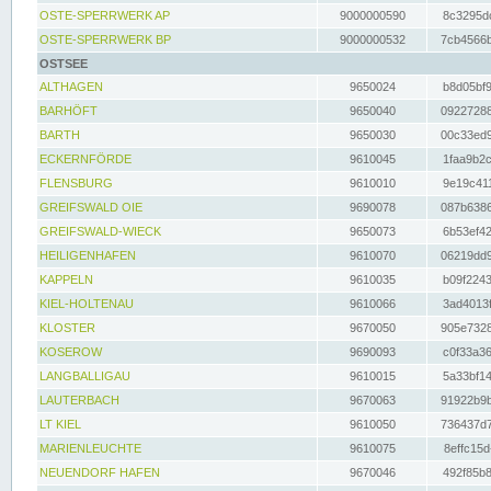
OSTE-SPERRWERK AP
9000000590
8c3295dc
OSTE-SPERRWERK BP
9000000532
7cb4566b
OSTSEE
ALTHAGEN
9650024
b8d05bf9
BARHÖFT
9650040
09227288
BARTH
9650030
00c33ed9
ECKERNFÖRDE
9610045
1faa9b2c
FLENSBURG
9610010
9e19c411
GREIFSWALD OIE
9690078
087b6386
GREIFSWALD-WIECK
9650073
6b53ef42
HEILIGENHAFEN
9610070
06219dd9
KAPPELN
9610035
b09f2243
KIEL-HOLTENAU
9610066
3ad4013f
KLOSTER
9670050
905e7328
KOSEROW
9690093
c0f33a36
LANGBALLIGAU
9610015
5a33bf14
LAUTERBACH
9670063
91922b9b
LT KIEL
9610050
736437d7
MARIENLEUCHTE
9610075
8effc15d
NEUENDORF HAFEN
9670046
492f85b8