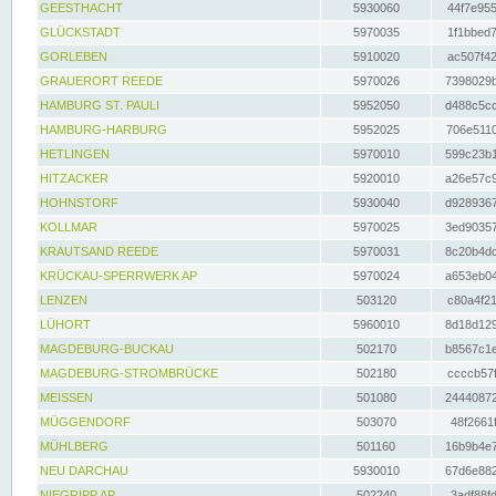
GEESTHACHT
5930060
44f7e955
GLÜCKSTADT
5970035
1f1bbed7
GORLEBEN
5910020
ac507f42
GRAUERORT REEDE
5970026
7398029b
HAMBURG ST. PAULI
5952050
d488c5cc
HAMBURG-HARBURG
5952025
706e5110
HETLINGEN
5970010
599c23b1
HITZACKER
5920010
a26e57c9
HOHNSTORF
5930040
d9289367
KOLLMAR
5970025
3ed90357
KRAUTSAND REEDE
5970031
8c20b4dc
KRÜCKAU-SPERRWERK AP
5970024
a653eb04
LENZEN
503120
c80a4f21
LÜHORT
5960010
8d18d129
MAGDEBURG-BUCKAU
502170
b8567c1e
MAGDEBURG-STROMBRÜCKE
502180
ccccb57f
MEISSEN
501080
24440872
MÜGGENDORF
503070
48f2661f
MÜHLBERG
501160
16b9b4e7
NEU DARCHAU
5930010
67d6e882
NIEGRIPP AP
502240
3adf88fd