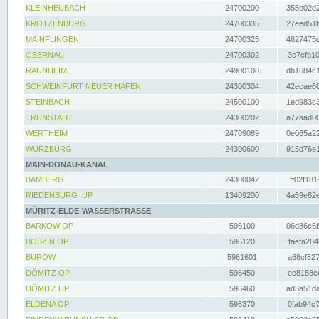
KLEINHEUBACH
24700200
355b02d2
KROTZENBURG
24700335
27eed51b
MAINFLINGEN
24700325
4627475d
OBERNAU
24700302
3c7cfb10
RAUNHEIM
24900108
db1684c1
SCHWEINFURT NEUER HAFEN
24300304
42ecae60
STEINBACH
24500100
1ed983c3
TRUNSTADT
24300202
a77aad00
WERTHEIM
24709089
0e065a22
WÜRZBURG
24300600
915d76e1
MAIN-DONAU-KANAL
BAMBERG
24300042
ff02f181
RIEDENBURG_UP
13409200
4a69e82e
MÜRITZ-ELDE-WASSERSTRASSE
BARKOW OP
596100
06d86c6b
BOBZIN OP
596120
faefa284
BUROW
5961601
a68cf527
DÖMITZ OP
596450
ec8188ee
DÖMITZ UP
596460
ad3a51da
ELDENA OP
596370
0fab94c7