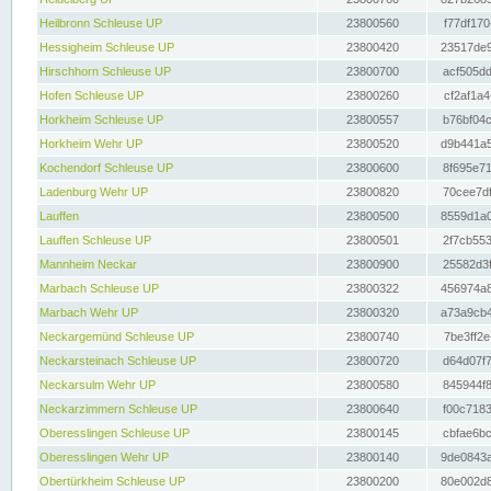
Heilbronn Schleuse UP
23800560
f77df170
Hessigheim Schleuse UP
23800420
23517de9
Hirschhorn Schleuse UP
23800700
acf505dd
Hofen Schleuse UP
23800260
cf2af1a4
Horkheim Schleuse UP
23800557
b76bf04c
Horkheim Wehr UP
23800520
d9b441a5
Kochendorf Schleuse UP
23800600
8f695e71
Ladenburg Wehr UP
23800820
70cee7df
Lauffen
23800500
8559d1a0
Lauffen Schleuse UP
23800501
2f7cb553
Mannheim Neckar
23800900
25582d3f
Marbach Schleuse UP
23800322
456974a8
Marbach Wehr UP
23800320
a73a9cb4
Neckargemünd Schleuse UP
23800740
7be3ff2e
Neckarsteinach Schleuse UP
23800720
d64d07f7
Neckarsulm Wehr UP
23800580
845944f8
Neckarzimmern Schleuse UP
23800640
f00c7183
Oberesslingen Schleuse UP
23800145
cbfae6bc
Oberesslingen Wehr UP
23800140
9de0843a
Obertürkheim Schleuse UP
23800200
80e002d8