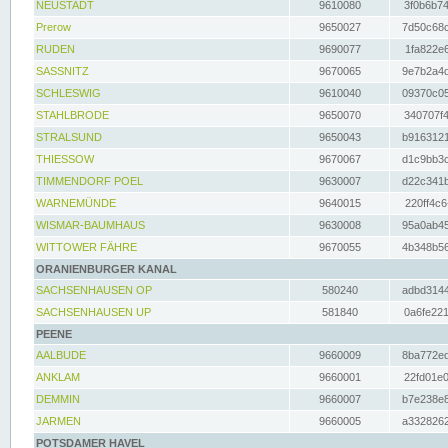
NEUSTADT
9610080
3f0b6b74
Prerow
9650027
7d50c68c
RUDEN
9690077
1fa822e6
SASSNITZ
9670065
9e7b2a4d
SCHLESWIG
9610040
09370c05
STAHLBRODE
9650070
340707f4
STRALSUND
9650043
b9163121
THIESSOW
9670067
d1c9bb3c
TIMMENDORF POEL
9630007
d22c341b
WARNEMÜNDE
9640015
220ff4c6
WISMAR-BAUMHAUS
9630008
95a0ab45
WITTOWER FÄHRE
9670055
4b348b56
ORANIENBURGER KANAL
SACHSENHAUSEN OP
580240
adbd3144
SACHSENHAUSEN UP
581840
0a6fe221
PEENE
AALBUDE
9660009
8ba772ed
ANKLAM
9660001
22fd01e0
DEMMIN
9660007
b7e238e8
JARMEN
9660005
a3328262
POTSDAMER HAVEL