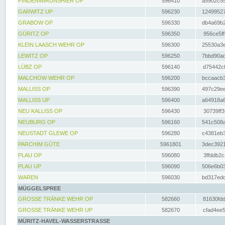
FINDENWIRUNSHIER OP
596410
a5902c55
GARWITZ UP
596230
12499527
GRABOW OP
596330
db4a69b2
GÜRITZ OP
596350
956ce5ff
KLEIN LAASCH WEHR OP
596300
25530a3e
LEWITZ OP
596250
7bbd90ad
LÜBZ OP
596140
d75442cf
MALCHOW WEHR OP
596200
bccaacb3
MALLISS OP
596390
497c29ee
MALLISS UP
596400
a64918a6
NEU KALLISS OP
596430
30739ff3
NEUBURG OP
596160
541c508a
NEUSTADT GLEWE OP
596280
c4381eb3
PARCHIM GÜTE
5961801
3dec3921
PLAU OP
596080
3ffddb2c
PLAU UP
596090
506e6b03
WAREN
596030
bd317edd
MÜGGELSPREE
GROSSE TRÄNKE WEHR OP
582660
81630fdd
GROSSE TRÄNKE WEHR UP
582670
cfad4ee5
MÜRITZ-HAVEL-WASSERSTRASSE