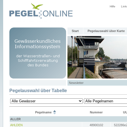
Hilfe
Link
Start
Pegelauswahl über Karte
Newsletter
Pegelauswahl über Tabelle
Pegelname
Nummer
UU
ALLER
AHLDEN
48900102
522286e2