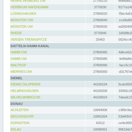
HENRICHENBURG UW
27700133
e6b68bc2
HERBRUM HAFENDAMM
3770030
8177a148
LÜDINGHAUSEN
27800020
f5bc4a51
MÜNSTER OW
27800040
ccd3e8f1
MÜNSTER UW
27800030
ed260406
RHEDE
3770040
16508b11
VERSEN TRENNSPITZE
25463
0024cc40
DATTELN-HAMM-KANAL
HAMM OW
27800060
4dbce62d
HAMM UW
27800080
4ef9dd9c
WALTROP
27800090
facc5c16
WERRIES OW
27800050
d31767ef
DIEMEL
DIEMELTALSPERRE
44100104
5cdc6555
HELMINGHAUSEN
44100206
33092c28
WILHELMSBRÜCKE
44100024
7deedc21
DONAU
ACHLEITEN
10094006
c389c9e2
DEGGENDORF
10081004
53d40547
DÜRNSTEIN
42012
ce4e3050
ERLAU
10096001
99619dc5