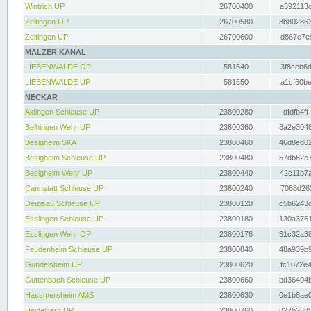
Wintrich UP
26700400
a392113c
Zeltingen OP
26700580
8b802863
Zeltingen UP
26700600
d867e7e9
MALZER KANAL
LIEBENWALDE OP
581540
3f8ceb6d
LIEBENWALDE UP
581550
a1cf60be
NECKAR
Aldingen Schleuse UP
23800280
dfdfb4ff
Beihingen Wehr UP
23800360
8a2e3048
Besigheim SKA
23800460
46d8ed02
Besigheim Schleuse UP
23800480
57db82c7
Besigheim Wehr UP
23800440
42c11b7a
Cannstatt Schleuse UP
23800240
7068d262
Deizisau Schleuse UP
23800120
c5b6243d
Esslingen Schleuse UP
23800180
130a3761
Esslingen Wehr OP
23800176
31c32a38
Feudenheim Schleuse UP
23800840
48a939b9
Gundelsheim UP
23800620
fc1072e4
Guttenbach Schleuse UP
23800660
bd36404b
Hassmersheim AMS
23800630
0e1b8ae0
Heidelberg UP
23800760
827b2685