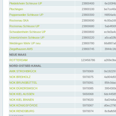
Pleidelsheim Schleuse UP
23800400
6e183f4b
Plochingen
23800100
be7ce40e
Poppenweiler Schleuse UP
23800300
f4854a4c
Rockenau SKA
23800690
4c00a166
Rockenau Schleuse UP
23800680
5ab4f00f
Schwabenheim Schleuse UP
23800800
ec9d3a4d
Untertürkheim Schleuse UP
23800220
a5ca02fb
Wieblingen Wehr UP neu
23800780
66d887a6
Ziegelhausen AMS
23800745
3944c1fd
NEUE MAAS
ROTTERDAM
123456786
a269e3be
NORD-OSTSEE-KANAL
AWK STROHBRÜCK
5970069
0e192297
NOK BREIHOLZ
5970075
4a904d59
NOK BRUNSBÜTTEL
5970091
85fc0dac
NOK DÜKERSWISCH
5970085
3954300d
NOK KIEL AUSSEN
5650068
6dc44585
NOK KIEL BINNEN
5979020
8af24d6a
NOK KÖNIGSFÖRDE
5970067
d0ec2790
NOK RENDSBURG
5970074
8c8afb56