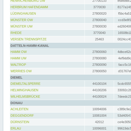
HENRICHENBURG UW
27700133
e6b68bc2
HERBRUM HAFENDAMM
3770030
8177a148
LÜDINGHAUSEN
27800020
f5bc4a51
MÜNSTER OW
27800040
ccd3e8f1
MÜNSTER UW
27800030
ed260406
RHEDE
3770040
16508b11
VERSEN TRENNSPITZE
25463
0024cc40
DATTELN-HAMM-KANAL
HAMM OW
27800060
4dbce62d
HAMM UW
27800080
4ef9dd9c
WALTROP
27800090
facc5c16
WERRIES OW
27800050
d31767ef
DIEMEL
DIEMELTALSPERRE
44100104
5cdc6555
HELMINGHAUSEN
44100206
33092c28
WILHELMSBRÜCKE
44100024
7deedc21
DONAU
ACHLEITEN
10094006
c389c9e2
DEGGENDORF
10081004
53d40547
DÜRNSTEIN
42012
ce4e3050
ERLAU
10096001
99619dc5