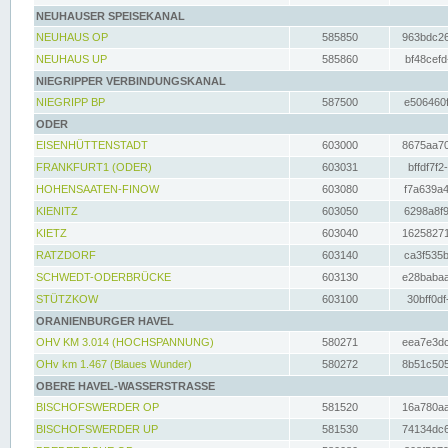
NEUHAUSER SPEISEKANAL
NEUHAUS OP
585850
963bdc26
NEUHAUS UP
585860
bf48cefd
NIEGRIPPER VERBINDUNGSKANAL
NIEGRIPP BP
587500
e506460f
ODER
EISENHÜTTENSTADT
603000
8675aa70
FRANKFURT1 (ODER)
603031
bffdf7f2
HOHENSAATEN-FINOW
603080
f7a639a4
KIENITZ
603050
6298a8f9
KIETZ
603040
16258271
RATZDORF
603140
ca3f535b
SCHWEDT-ODERBRÜCKE
603130
e28babaa
STÜTZKOW
603100
30bff0df
ORANIENBURGER HAVEL
OHV KM 3.014 (HOCHSPANNUNG)
580271
eea7e3dc
OHv km 1.467 (Blaues Wunder)
580272
8b51c505
OBERE HAVEL-WASSERSTRASSE
BISCHOFSWERDER OP
581520
16a780aa
BISCHOFSWERDER UP
581530
74134dc6