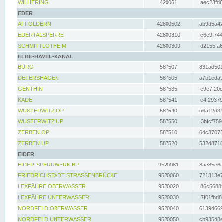
WILHERING
420061
aec23fd6
EDER
AFFOLDERN
42800502
ab9d5a42
EDERTALSPERRE
42800310
c6e9f744
SCHMITTLOTHEIM
42800309
d2155fa6
ELBE-HAVEL-KANAL
BURG
587507
831ad501
DETERSHAGEN
587505
a7b1eda9
GENTHIN
587535
e9e7f20c
KADE
587541
e4f29379
WUSTERWITZ OP
587540
c6a12d34
WUSTERWITZ UP
587550
3bfcf759
ZERBEN OP
587510
64c37072
ZERBEN UP
587520
532d8718
EIDER
EIDER-SPERRWERK BP
9520081
8ac85e6c
FRIEDRICHSTADT STRASSENBRÜCKE
9520060
721313e7
LEXFÄHRE OBERWASSER
9520020
86c5688f
LEXFÄHRE UNTERWASSER
9520030
7f01fbd8
NORDFELD OBERWASSER
9520040
61394669
NORDFELD UNTERWASSER
9520050
cb93548e