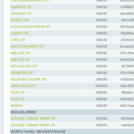
FINDENWIRUNSHIER OP
596410
a5902c55
GARWITZ UP
596230
12499527
GRABOW OP
596330
db4a69b2
GÜRITZ OP
596350
956ce5ff
KLEIN LAASCH WEHR OP
596300
25530a3e
LEWITZ OP
596250
7bbd90ad
LÜBZ OP
596140
d75442cf
MALCHOW WEHR OP
596200
bccaacb3
MALLISS OP
596390
497c29ee
MALLISS UP
596400
a64918a6
NEU KALLISS OP
596430
30739ff3
NEUBURG OP
596160
541c508a
NEUSTADT GLEWE OP
596280
c4381eb3
PARCHIM GÜTE
5961801
3dec3921
PLAU OP
596080
3ffddb2c
PLAU UP
596090
506e6b03
WAREN
596030
bd317edd
MÜGGELSPREE
GROSSE TRÄNKE WEHR OP
582660
81630fdd
GROSSE TRÄNKE WEHR UP
582670
cfad4ee5
MÜRITZ-HAVEL-WASSERSTRASSE