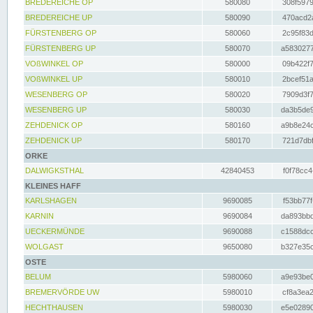
BREDEREICHE OP
580080
308f5979
BREDEREICHE UP
580090
470acd2a
FÜRSTENBERG OP
580060
2c95f83d
FÜRSTENBERG UP
580070
a5830277
VOßWINKEL OP
580000
09b422f7
VOßWINKEL UP
580010
2bcef51a
WESENBERG OP
580020
7909d3f7
WESENBERG UP
580030
da3b5de9
ZEHDENICK OP
580160
a9b8e24c
ZEHDENICK UP
580170
721d7dbf
ORKE
DALWIGKSTHAL
42840453
f0f78cc4
KLEINES HAFF
KARLSHAGEN
9690085
f53bb77f
KARNIN
9690084
da893bbd
UECKERMÜNDE
9690088
c1588dcc
WOLGAST
9650080
b327e35c
OSTE
BELUM
5980060
a9e93be0
BREMERVÖRDE UW
5980010
cf8a3ea2
HECHTHAUSEN
5980030
e5e02890