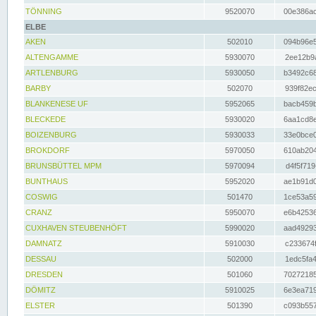
TÖNNING
9520070
00e386ac
ELBE
AKEN
502010
094b96e5
ALTENGAMME
5930070
2ee12b9a
ARTLENBURG
5930050
b3492c68
BARBY
502070
939f82ec
BLANKENESE UF
5952065
bacb459b
BLECKEDE
5930020
6aa1cd8e
BOIZENBURG
5930033
33e0bce0
BROKDORF
5970050
610ab204
BRUNSBÜTTEL MPM
5970094
d4f5f719
BUNTHAUS
5952020
ae1b91d0
COSWIG
501470
1ce53a59
CRANZ
5950070
e6b42536
CUXHAVEN STEUBENHÖFT
5990020
aad49293
DAMNATZ
5910030
c233674f
DESSAU
502000
1edc5fa4
DRESDEN
501060
70272185
DÖMITZ
5910025
6e3ea719
ELSTER
501390
c093b557