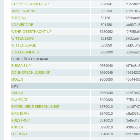
STÖR-SPERRWERK AP
5970041
d9acdbec
TANGERMÜNDE
502350
13e91b77
TORGAU
501261
83bbaedb
VOCKERODE
501480
ae93f2a5
WEHR GEESTHACHT UP
5930062
0f7f58a8
WITTENBERG
501420
070b1eb4
WITTENBERGE
503050
cbf3cd49
ZOLLENSPIEKER
5930090
3de8ea26
ELBE-LÜBECK-KANAL
BÜSSAU UP
9669040
bf7bb8e8
DONNERSCHLEUSE OP
9660049
45634232
MÖLLN
9660050
46644438
EMS
DALUM
3550040
ad357e52
DUKEGAT
3990020
7753c1fa
EMDEN NEUE SEESCHLEUSE
3970010
edfdf747
EMSHÖRN
9340010
c8af067c
FUESTRUP
3310010
3a8ed45f
KNOCK
3990010
438b565e
LEERORT
3910010
abb23dad