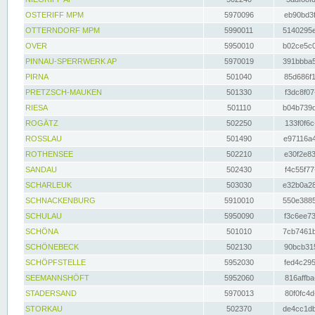
OSTERIFF MPM
5970096
eb90bd3f
OTTERNDORF MPM
5990011
5140295e
OVER
5950010
b02ce5c0
PINNAU-SPERRWERK AP
5970019
391bbba5
PIRNA
501040
85d686f1
PRETZSCH-MAUKEN
501330
f3dc8f07
RIESA
501110
b04b739d
ROGÄTZ
502250
133f0f6c
ROSSLAU
501490
e97116a4
ROTHENSEE
502210
e30f2e83
SANDAU
502430
f4c55f77
SCHARLEUK
503030
e32b0a28
SCHNACKENBURG
5910010
550e3885
SCHULAU
5950090
f3c6ee73
SCHÖNA
501010
7cb7461b
SCHÖNEBECK
502130
90bcb315
SCHÖPFSTELLE
5952030
fed4c295
SEEMANNSHÖFT
5952060
816affba
STADERSAND
5970013
80f0fc4d
STORKAU
502370
de4cc1db