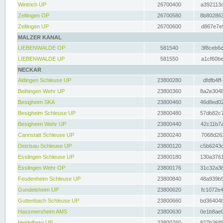
Wintrich UP
26700400
a392113c
Zeltingen OP
26700580
8b802863
Zeltingen UP
26700600
d867e7e9
MALZER KANAL
LIEBENWALDE OP
581540
3f8ceb6d
LIEBENWALDE UP
581550
a1cf60be
NECKAR
Aldingen Schleuse UP
23800280
dfdfb4ff
Beihingen Wehr UP
23800360
8a2e3048
Besigheim SKA
23800460
46d8ed02
Besigheim Schleuse UP
23800480
57db82c7
Besigheim Wehr UP
23800440
42c11b7a
Cannstatt Schleuse UP
23800240
7068d262
Deizisau Schleuse UP
23800120
c5b6243d
Esslingen Schleuse UP
23800180
130a3761
Esslingen Wehr OP
23800176
31c32a38
Feudenheim Schleuse UP
23800840
48a939b9
Gundelsheim UP
23800620
fc1072e4
Guttenbach Schleuse UP
23800660
bd36404b
Hassmersheim AMS
23800630
0e1b8ae0
Heidelberg UP
23800760
827b2685