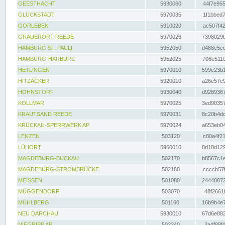
GEESTHACHT
5930060
44f7e955
GLÜCKSTADT
5970035
1f1bbed7
GORLEBEN
5910020
ac507f42
GRAUERORT REEDE
5970026
7398029b
HAMBURG ST. PAULI
5952050
d488c5cc
HAMBURG-HARBURG
5952025
706e5110
HETLINGEN
5970010
599c23b1
HITZACKER
5920010
a26e57c9
HOHNSTORF
5930040
d9289367
KOLLMAR
5970025
3ed90357
KRAUTSAND REEDE
5970031
8c20b4dc
KRÜCKAU-SPERRWERK AP
5970024
a653eb04
LENZEN
503120
c80a4f21
LÜHORT
5960010
8d18d129
MAGDEBURG-BUCKAU
502170
b8567c1e
MAGDEBURG-STROMBRÜCKE
502180
ccccb57f
MEISSEN
501080
24440872
MÜGGENDORF
503070
48f2661f
MÜHLBERG
501160
16b9b4e7
NEU DARCHAU
5930010
67d6e882
NIEGRIPP AP
502240
3adf88fd