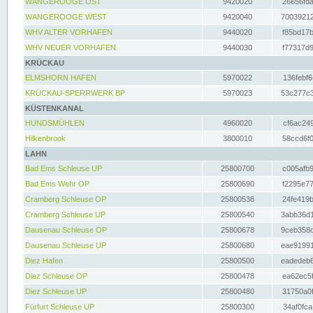
WANGEROOGE OST
9420020
26656fda
WANGEROOGE WEST
9420040
70039212
WHV ALTER VORHAFEN
9440020
f85bd17b
WHV NEUER VORHAFEN
9440030
f77317d9
KRÜCKAU
ELMSHORN HAFEN
5970022
136febf6
KRÜCKAU-SPERRWERK BP
5970023
53c277c3
KÜSTENKANAL
HUNDSMÜHLEN
4960020
cf6ac249
Hilkenbrook
3800010
58ccd6f0
LAHN
Bad Ems Schleuse UP
25800700
c005afb9
Bad Ems Wehr OP
25800690
f2295e77
Cramberg Schleuse OP
25800538
24fe419b
Cramberg Schleuse UP
25800540
3abb36d1
Dausenau Schleuse OP
25800678
9ceb358c
Dausenau Schleuse UP
25800680
eae91991
Diez Hafen
25800500
eadedeb6
Diez Schleuse OP
25800478
ea62ec5f
Diez Schleuse UP
25800480
31750a0f
Fürfurt Schleuse UP
25800300
34af0fca