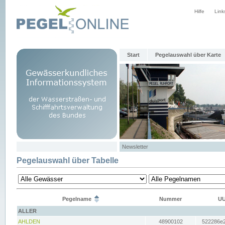
Hilfe
Link
Start
Pegelauswahl über Karte
Newsletter
Pegelauswahl über Tabelle
Pegelname
Nummer
UU
ALLER
AHLDEN
48900102
522286e2