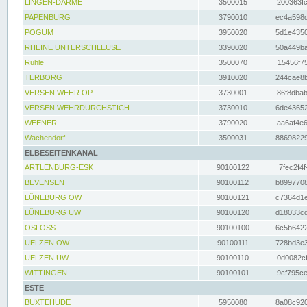
LINGEN-DARME
3500015
200363fc
PAPENBURG
3790010
ec4a598d
POGUM
3950020
5d1e4350
RHEINE UNTERSCHLEUSE
3390020
50a449ba
Rühle
3500070
15456f75
TERBORG
3910020
244cae8b
VERSEN WEHR OP
3730001
86f8dbab
VERSEN WEHRDURCHSTICH
3730010
6de43652
WEENER
3790020
aa6af4e6
Wachendorf
3500031
88698229
ELBESEITENKANAL
ARTLENBURG-ESK
90100122
7fec2f4f
BEVENSEN
90100112
b8997708
LÜNEBURG OW
90100121
c7364d1e
LÜNEBURG UW
90100120
d18033cd
OSLOSS
90100100
6c5b6422
UELZEN OW
90100111
728bd3e3
UELZEN UW
90100110
0d0082cf
WITTINGEN
90100101
9cf795ce
ESTE
BUXTEHUDE
5950080
8a08c920