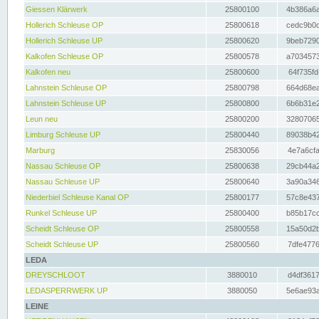
Giessen Klärwerk
25800100
4b386a6a
Hollerich Schleuse OP
25800618
cedc9b0c
Hollerich Schleuse UP
25800620
9beb7290
Kalkofen Schleuse OP
25800578
a7034573
Kalkofen neu
25800600
64f735fd
Lahnstein Schleuse OP
25800798
664d68ea
Lahnstein Schleuse UP
25800800
6b6b31e2
Leun neu
25800200
32807065
Limburg Schleuse UP
25800440
89038b42
Marburg
25830056
4e7a6cfa
Nassau Schleuse OP
25800638
29cb44a2
Nassau Schleuse UP
25800640
3a90a346
Niederbiel Schleuse Kanal OP
25800177
57c8e437
Runkel Schleuse UP
25800400
b85b17cc
Scheidt Schleuse OP
25800558
15a50d2b
Scheidt Schleuse UP
25800560
7dfe4776
LEDA
DREYSCHLOOT
3880010
d4df3617
LEDASPERRWERK UP
3880050
5e6ae93a
LEINE