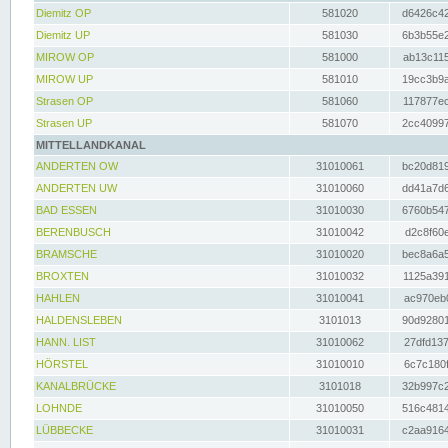
Diemitz OP
581020
d6426c42
Diemitz UP
581030
6b3b55e2
MIROW OP
581000
ab13c115
MIROW UP
581010
19cc3b9a
Strasen OP
581060
117877ec
Strasen UP
581070
2cc40997
MITTELLANDKANAL
ANDERTEN OW
31010061
bc20d819
ANDERTEN UW
31010060
dd41a7d6
BAD ESSEN
31010030
6760b547
BERENBUSCH
31010042
d2c8f60e
BRAMSCHE
31010020
bec8a6a5
BROXTEN
31010032
1125a391
HAHLEN
31010041
ac970eb0
HALDENSLEBEN
3101013
90d92801
HANN. LIST
31010062
27dfd137
HÖRSTEL
31010010
6c7c180f
KANALBRÜCKE
3101018
32b997c2
LOHNDE
31010050
516c4814
LÜBBECKE
31010031
c2aa9164