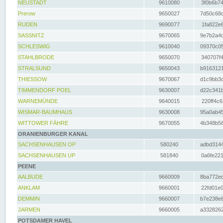
NEUSTADT
9610080
3f0b6b74
Prerow
9650027
7d50c68c
RUDEN
9690077
1fa822e6
SASSNITZ
9670065
9e7b2a4d
SCHLESWIG
9610040
09370c05
STAHLBRODE
9650070
340707f4
STRALSUND
9650043
b9163121
THIESSOW
9670067
d1c9bb3c
TIMMENDORF POEL
9630007
d22c341b
WARNEMÜNDE
9640015
220ff4c6
WISMAR-BAUMHAUS
9630008
95a0ab45
WITTOWER FÄHRE
9670055
4b348b56
ORANIENBURGER KANAL
SACHSENHAUSEN OP
580240
adbd3144
SACHSENHAUSEN UP
581840
0a6fe221
PEENE
AALBUDE
9660009
8ba772ed
ANKLAM
9660001
22fd01e0
DEMMIN
9660007
b7e238e8
JARMEN
9660005
a3328262
POTSDAMER HAVEL