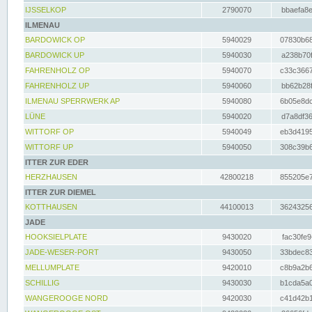
IJSSELKOP
2790070
bbaefa8e
ILMENAU
BARDOWICK OP
5940029
07830b68
BARDOWICK UP
5940030
a238b70f
FAHRENHOLZ OP
5940070
c33c3667
FAHRENHOLZ UP
5940060
bb62b28f
ILMENAU SPERRWERK AP
5940080
6b05e8dc
LÜNE
5940020
d7a8df36
WITTORF OP
5940049
eb3d4195
WITTORF UP
5940050
308c39b6
ITTER ZUR EDER
HERZHAUSEN
42800218
855205e7
ITTER ZUR DIEMEL
KOTTHAUSEN
44100013
36243256
JADE
HOOKSIELPLATE
9430020
fac30fe9
JADE-WESER-PORT
9430050
33bdec83
MELLUMPLATE
9420010
c8b9a2b6
SCHILLIG
9430030
b1cda5a0
WANGEROOGE NORD
9420030
c41d42b1