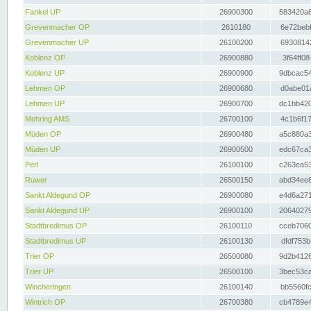
Fankel UP
26900300
583420a8
Grevenmacher OP
2610180
6e72bebf
Grevenmacher UP
26100200
69308142
Koblenz OP
26900880
3f64ff08
Koblenz UP
26900900
9dbcac54
Lehmen OP
26900680
d0abe01a
Lehmen UP
26900700
dc1bb420
Mehring AMS
26700100
4c1b6f17
Müden OP
26900480
a5c880a3
Müden UP
26900500
edc67ca3
Perl
26100100
c263ea53
Ruwer
26500150
abd34ee6
Sankt Aldegund OP
26900080
e4d6a271
Sankt Aldegund UP
26900100
20640279
Stadtbredimus OP
26100110
cceb7060
Stadtbredimus UP
26100130
dfdf753b
Trier OP
26500080
9d2b4126
Trier UP
26500100
3bec53ca
Wincheringen
26100140
bb5560fc
Wintrich OP
26700380
cb4789e4