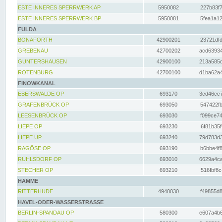
ESTE INNERES SPERRWERK AP
5950082
227b83f7
ESTE INNERES SPERRWERK BP
5950081
5fea1a12
FULDA
BONAFORTH
42900201
23721dfd
GREBENAU
42700202
acd63934
GUNTERSHAUSEN
42900100
213a585d
ROTENBURG
42700100
d1ba62a4
FINOWKANAL
EBERSWALDE OP
693170
3cd46cc7
GRAFENBRÜCK OP
693050
547422fb
LEESENBRÜCK OP
693030
f099ce74
LIEPE OP
693230
6f81b35f
LIEPE UP
693240
79d783d3
RAGÖSE OP
693190
b6bbe4f8
RUHLSDORF OP
693010
6629a4ca
STECHER OP
693210
516fbf8c
HAMME
RITTERHUDE
4940030
f49855d8
HAVEL-ODER-WASSERSTRASSE
BERLIN-SPANDAU OP
580300
e607a4b6