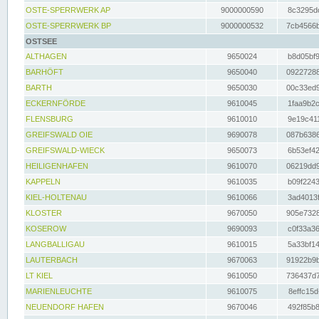
OSTE-SPERRWERK AP
9000000590
8c3295dc
OSTE-SPERRWERK BP
9000000532
7cb4566b
OSTSEE
ALTHAGEN
9650024
b8d05bf9
BARHÖFT
9650040
09227288
BARTH
9650030
00c33ed9
ECKERNFÖRDE
9610045
1faa9b2c
FLENSBURG
9610010
9e19c411
GREIFSWALD OIE
9690078
087b6386
GREIFSWALD-WIECK
9650073
6b53ef42
HEILIGENHAFEN
9610070
06219dd9
KAPPELN
9610035
b09f2243
KIEL-HOLTENAU
9610066
3ad4013f
KLOSTER
9670050
905e7328
KOSEROW
9690093
c0f33a36
LANGBALLIGAU
9610015
5a33bf14
LAUTERBACH
9670063
91922b9b
LT KIEL
9610050
736437d7
MARIENLEUCHTE
9610075
8effc15d
NEUENDORF HAFEN
9670046
492f85b8