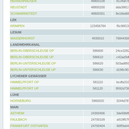
HERRENHAUSEN
48800108
8134af78
NEUSTADT
48800200
dda39817
SCHWARMSTEDT
48800301
8e16bd66
LEK
KRIMPEN
123456784
f5c96f13
LESUM
WASSERHORST
4930010
76844306
LANDWEHRKANAL
BERLIN-OBERSCHLEUSE OP
586600
24ce3282
BERLIN-OBERSCHLEUSE UP
586610
c42ad3df
BERLIN-UNTERSCHLEUSE OP
586620
503ad891
BERLIN-UNTERSCHLEUSE UP
586630
d198c901
LYCHENER GEWÄSSER
HIMMELPFORT OP
581110
bcdfa310
HIMMELPFORT UP
581120
9592d736
LÜHE
HORNEBURG
5960020
3244d787
MAIN
ASTHEIM
24300406
3de69bf8
FAULBACH
24700109
a919f57f
FRANKFURT OSTHAFEN
24700404
66ff3eb4