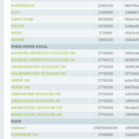
RHEINWEILER
23300130
06b978dd
RUST
23300580
5389b878
SANKT GOAR
25700300
550eb7e9
SPEYER
23700600
2cb8ae5b
WESEL
2770040
f33c3cc9
WORMS
23900200
844a620f
RHEIN-HERNE-KANAL
DUISBURG-MEIDERICH SCHLEUSE OW
27700262
f18e81da
DUISBURG-MEIDERICH SCHLEUSE UW
27700273
48780245
GELSENKIRCHEN SCHLEUSE OW
27700229
5b9f8134
GELSENKIRCHEN SCHLEUSE UW
27700230
427318d0
HERNE OW
27700150
ac6c4362
HERNE UW
27700160
b9975ea1
OBERHAUSEN SCHLEUSE OW
27700240
e251f943
OBERHAUSEN SCHLEUSE UW
27700251
12f63015
WANNE EICKEL SCHLEUSE OW
27700193
05ca0e33
WANNE EICKEL SCHLEUSE UW
27700218
23045f8b
RUHR
Hattingen
2769510000100
c0594fb5
RUHRWEHR OW
27600090
12a3037f