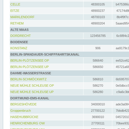
CELLE
48300105
b475386c
EITZE
48900237
47174d8f
MARKLENDORF
48700103
8b4f9f7c
RETHEM
48900204
5aaed954
ALTE MAAS
DORDRECHT
123456785
6c6f84c2
BODENSEE
KONSTANZ
906
aa9179c1
BERLIN-SPANDAUER-SCHIFFFAHRTSKANAL
BERLIN-PLÖTZENSEE OP
586640
ee52ce62
BERLIN-PLÖTZENSEE UP
586650
45721a68
DAHME-WASSERSTRASSE
BERLIN-SCHMÖCKWITZ
586810
6b595707
NEUE MÜHLE SCHLEUSE OP
586270
0e0dbcc9
NEUE MÜHLE SCHLEUSE UP
586280
c9a6c3bf
DORTMUND-EMS-KANAL
BERGESHÖVEDE
34000010
ade3a084
Groppenbruch
27700122
7bbdb421
HASEHUBBRÜCKE
3690010
04572010
HENRICHENBURG OW
27700111
70bee932