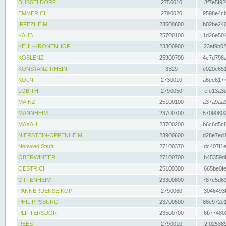
DÜSSELDORF
2750010
8f7e5f92
EMMERICH
2790020
9598e4cb
IFFEZHEIM
23500600
b02be240
KAUB
25700100
1d26e504
KEHL-KRONENHOF
23300900
23af9b02
KOBLENZ
25900700
4c7d796a
KONSTANZ-RHEIN
3329
e020e651
KÖLN
2730010
a6ee8177
LOBITH
2790050
efe13a3d
MAINZ
25100100
a37a9aa3
MANNHEIM
23700700
57090802
MAXAU
23700200
b6c6d5c8
NIERSTEIN-OPPENHEIM
23900600
d28e7ed1
Neuwied Stadt
27100370
dc407f1e
OBERWINTER
27100700
b45359df
OESTRICH
25100300
665be0fe
OTTENHEIM
23300800
787e5d63
PANNERDENSE KOP
2790060
3046493f
PHILIPPSBURG
23700500
88e972e1
PLITTERSDORF
23500700
6b774802
REES
2790010
2f025389