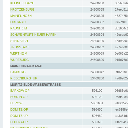
KLEINHEUBACH
24700200
355b02d2
KROTZENBURG
24700335
27eed51b
MAINFLINGEN
24700325
4627475d
OBERNAU
24700302
3c7cfb10
RAUNHEIM
24900108
db1684c1
SCHWEINFURT NEUER HAFEN
24300304
42ecae60
STEINBACH
24500100
1ed983c3
TRUNSTADT
24300202
a77aad00
WERTHEIM
24709089
0e065a22
WÜRZBURG
24300600
915d76e1
MAIN-DONAU-KANAL
BAMBERG
24300042
ff02f181
RIEDENBURG_UP
13409200
4a69e82e
MÜRITZ-ELDE-WASSERSTRASSE
BARKOW OP
596100
06d86c6b
BOBZIN OP
596120
faefa284
BUROW
5961601
a68cf527
DÖMITZ OP
596450
ec8188ee
DÖMITZ UP
596460
ad3a51da
ELDENA OP
596370
0fab94c7