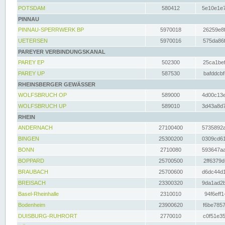
POTSDAM
580412
5e10e1e7
PINNAU
PINNAU-SPERRWERK BP
5970018
26259e8f
UETERSEN
5970016
575da86f
PAREYER VERBINDUNGSKANAL
PAREY EP
502300
25ca1bef
PAREY UP
587530
bafddcbf
RHEINSBERGER GEWÄSSER
WOLFSBRUCH OP
589000
4d00c13e
WOLFSBRUCH UP
589010
3d43a8d7
RHEIN
ANDERNACH
27100400
5735892a
BINGEN
25300200
0309cd61
BONN
2710080
593647aa
BOPPARD
25700500
2ff6379d
BRAUBACH
25700600
d6dc44d1
BREISACH
23300320
9da1ad2b
Basel-Rheinhalle
2310010
94f6eff1
Bodenheim
23900620
f6be7857
DUISBURG-RUHRORT
2770010
c0f51e35