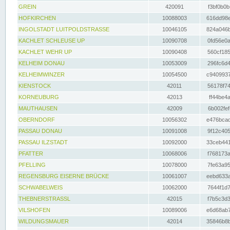
GREIN
420091
f3bf0b0b
HOFKIRCHEN
10088003
616dd98e
INGOLSTADT LUITPOLDSTRASSE
10046105
824a046b
KACHLET SCHLEUSE UP
10090708
0fd56e0a
KACHLET WEHR UP
10090408
560cf185
KELHEIM DONAU
10053009
296fc6d4
KELHEIMWINZER
10054500
c9409937
KIENSTOCK
42011
56178f74
KORNEUBURG
42013
ff44be4a
MAUTHAUSEN
42009
6b002fef
OBERNDORF
10056302
e476bcad
PASSAU DONAU
10091008
9f12c405
PASSAU ILZSTADT
10092000
33ceb441
PFATTER
10068006
f768173a
PFELLING
10078000
7fe63a95
REGENSBURG EISERNE BRÜCKE
10061007
eebd633a
SCHWABELWEIS
10062000
7644f1d7
THEBNERSTRASSL
42015
f7b5c3d3
VILSHOFEN
10089006
e6d68ab7
WILDUNGSMAUER
42014
35846b8b