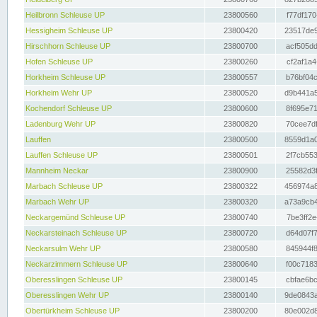
Heilbronn Schleuse UP
23800560
f77df170
Hessigheim Schleuse UP
23800420
23517de9
Hirschhorn Schleuse UP
23800700
acf505dd
Hofen Schleuse UP
23800260
cf2af1a4
Horkheim Schleuse UP
23800557
b76bf04c
Horkheim Wehr UP
23800520
d9b441a5
Kochendorf Schleuse UP
23800600
8f695e71
Ladenburg Wehr UP
23800820
70cee7df
Lauffen
23800500
8559d1a0
Lauffen Schleuse UP
23800501
2f7cb553
Mannheim Neckar
23800900
25582d3f
Marbach Schleuse UP
23800322
456974a8
Marbach Wehr UP
23800320
a73a9cb4
Neckargemünd Schleuse UP
23800740
7be3ff2e
Neckarsteinach Schleuse UP
23800720
d64d07f7
Neckarsulm Wehr UP
23800580
845944f8
Neckarzimmern Schleuse UP
23800640
f00c7183
Oberesslingen Schleuse UP
23800145
cbfae6bc
Oberesslingen Wehr UP
23800140
9de0843a
Obertürkheim Schleuse UP
23800200
80e002d8