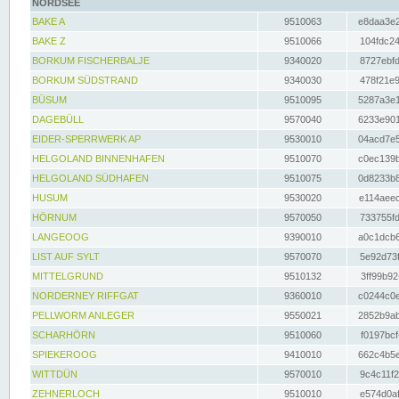
NORDSEE
BAKE A
9510063
e8daa3e2
BAKE Z
9510066
104fdc24
BORKUM FISCHERBALJE
9340020
8727ebfd
BORKUM SÜDSTRAND
9340030
478f21e9
BÜSUM
9510095
5287a3e1
DAGEBÜLL
9570040
6233e901
EIDER-SPERRWERK AP
9530010
04acd7e5
HELGOLAND BINNENHAFEN
9510070
c0ec139b
HELGOLAND SÜDHAFEN
9510075
0d8233b8
HUSUM
9530020
e114aeec
HÖRNUM
9570050
733755fd
LANGEOOG
9390010
a0c1dcb6
LIST AUF SYLT
9570070
5e92d73f
MITTELGRUND
9510132
3ff99b92
NORDERNEY RIFFGAT
9360010
c0244c0e
PELLWORM ANLEGER
9550021
2852b9ab
SCHARHÖRN
9510060
f0197bcf
SPIEKEROOG
9410010
662c4b5e
WITTDÜN
9570010
9c4c11f2
ZEHNERLOCH
9510010
e574d0af