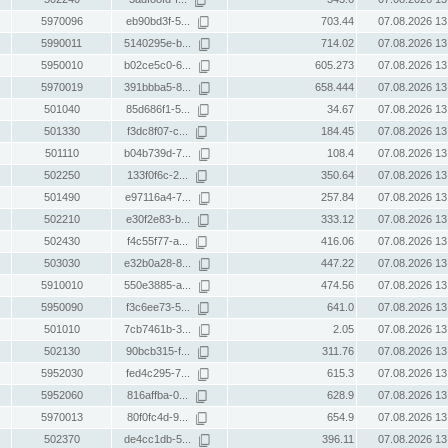
5970096
eb90bd3f-5...
703.44
07.08.2026 13
5990011
5140295e-b...
714.02
07.08.2026 13
5950010
b02ce5c0-6...
605.273
07.08.2026 13
5970019
391bbba5-8...
658.444
07.08.2026 13
501040
85d686f1-5...
34.67
07.08.2026 13
501330
f3dc8f07-c...
184.45
07.08.2026 13
501110
b04b739d-7...
108.4
07.08.2026 13
502250
133f0f6c-2...
350.64
07.08.2026 13
501490
e97116a4-7...
257.84
07.08.2026 13
502210
e30f2e83-b...
333.12
07.08.2026 13
502430
f4c55f77-a...
416.06
07.08.2026 13
503030
e32b0a28-8...
447.22
07.08.2026 13
5910010
550e3885-a...
474.56
07.08.2026 13
5950090
f3c6ee73-5...
641.0
07.08.2026 13
501010
7cb7461b-3...
2.05
07.08.2026 13
502130
90bcb315-f...
311.76
07.08.2026 13
5952030
fed4c295-7...
615.3
07.08.2026 13
5952060
816affba-0...
628.9
07.08.2026 13
5970013
80f0fc4d-9...
654.9
07.08.2026 13
502370
de4cc1db-5...
396.11
07.08.2026 13