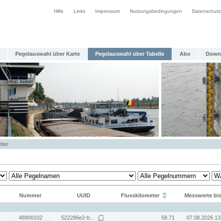
Hilfe
Links
Impressum
Nutzungsbedingungen
Datenschutz
Pegelauswahl über Karte
Pegelauswahl über Tabelle
Abo
Down
tter
Nummer
UUID
Flusskilometer
Messwerte bi
48900102
522286e2-b...
58.71
07.08.2026 13