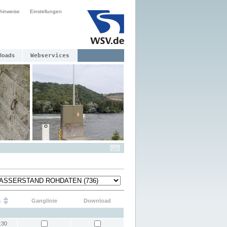
hinweise
Einstellungen
loads
Webservices
s
Ganglinie
Download
:30