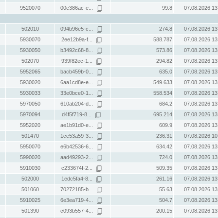
9520070
00e386ac-e...
99.8
07.08.2026 13
502010
094b96e5-c...
274.8
07.08.2026 13
5930070
2ee12b9a-f...
588.787
07.08.2026 13
5930050
b3492c68-8...
573.86
07.08.2026 13
502070
939f82ec-1...
294.82
07.08.2026 13
5952065
bacb459b-0...
635.0
07.08.2026 13
5930020
6aa1cd8e-e...
549.633
07.08.2026 13
5930033
33e0bce0-1...
558.534
07.08.2026 13
5970050
610ab204-d...
684.2
07.08.2026 13
5970094
d4f5f719-8...
695.214
07.08.2026 13
5952020
ae1b91d0-e...
609.9
07.08.2026 13
501470
1ce53a59-3...
236.31
07.08.2026 10
5950070
e6b42536-6...
634.42
07.08.2026 13
5990020
aad49293-2...
724.0
07.08.2026 13
5910030
c233674f-2...
509.35
07.08.2026 13
502000
1edc5fa4-8...
261.16
07.08.2026 13
501060
70272185-b...
55.63
07.08.2026 13
5910025
6e3ea719-4...
504.7
07.08.2026 13
501390
c093b557-4...
200.15
07.08.2026 13