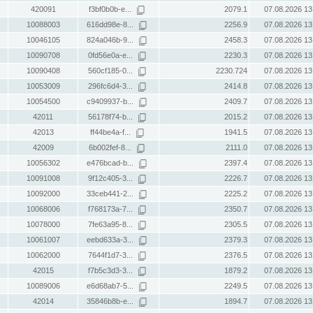
420091
f3bf0b0b-e...
2079.1
07.08.2026 13
10088003
616dd98e-8...
2256.9
07.08.2026 13
10046105
824a046b-9...
2458.3
07.08.2026 13
10090708
0fd56e0a-e...
2230.3
07.08.2026 13
10090408
560cf185-0...
2230.724
07.08.2026 13
10053009
296fc6d4-3...
2414.8
07.08.2026 13
10054500
c9409937-b...
2409.7
07.08.2026 13
42011
56178f74-b...
2015.2
07.08.2026 13
42013
ff44be4a-f...
1941.5
07.08.2026 13
42009
6b002fef-8...
2111.0
07.08.2026 13
10056302
e476bcad-b...
2397.4
07.08.2026 13
10091008
9f12c405-3...
2226.7
07.08.2026 13
10092000
33ceb441-2...
2225.2
07.08.2026 13
10068006
f768173a-7...
2350.7
07.08.2026 13
10078000
7fe63a95-8...
2305.5
07.08.2026 13
10061007
eebd633a-3...
2379.3
07.08.2026 13
10062000
7644f1d7-3...
2376.5
07.08.2026 13
42015
f7b5c3d3-3...
1879.2
07.08.2026 13
10089006
e6d68ab7-5...
2249.5
07.08.2026 13
42014
35846b8b-e...
1894.7
07.08.2026 13