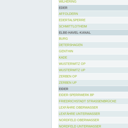
WILHERING
EDER
AFFOLDERN
EDERTALSPERRE
SCHMITTLOTHEIM
ELBE-HAVEL-KANAL
BURG
DETERSHAGEN
GENTHIN
KADE
WUSTERWITZ OP
WUSTERWITZ UP
ZERBEN OP
ZERBEN UP
EIDER
EIDER-SPERRWERK BP
FRIEDRICHSTADT STRASSENBRÜCKE
LEXFÄHRE OBERWASSER
LEXFÄHRE UNTERWASSER
NORDFELD OBERWASSER
NORDFELD UNTERWASSER