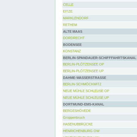
CELLE
EITZE
MARKLENDORF
RETHEM
ALTE MAAS
DORDRECHT
BODENSEE
KONSTANZ
BERLIN-SPANDAUER-SCHIFFFAHRTSKANAL
BERLIN-PLÖTZENSEE OP
BERLIN-PLÖTZENSEE UP
DAHME-WASSERSTRASSE
BERLIN-SCHMÖCKWITZ
NEUE MÜHLE SCHLEUSE OP
NEUE MÜHLE SCHLEUSE UP
DORTMUND-EMS-KANAL
BERGESHÖVEDE
Groppenbruch
HASEHUBBRÜCKE
HENRICHENBURG OW