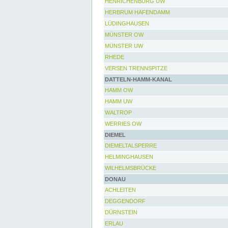
HENRICHENBURG UW
HERBRUM HAFENDAMM
LÜDINGHAUSEN
MÜNSTER OW
MÜNSTER UW
RHEDE
VERSEN TRENNSPITZE
DATTELN-HAMM-KANAL
HAMM OW
HAMM UW
WALTROP
WERRIES OW
DIEMEL
DIEMELTALSPERRE
HELMINGHAUSEN
WILHELMSBRÜCKE
DONAU
ACHLEITEN
DEGGENDORF
DÜRNSTEIN
ERLAU