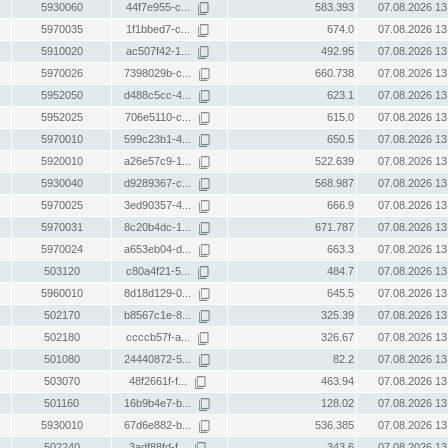
5930060
44f7e955-c...
583.393
07.08.2026 13
5970035
1f1bbed7-c...
674.0
07.08.2026 13
5910020
ac507f42-1...
492.95
07.08.2026 13
5970026
7398029b-c...
660.738
07.08.2026 13
5952050
d488c5cc-4...
623.1
07.08.2026 13
5952025
706e5110-c...
615.0
07.08.2026 13
5970010
599c23b1-4...
650.5
07.08.2026 13
5920010
a26e57c9-1...
522.639
07.08.2026 13
5930040
d9289367-c...
568.987
07.08.2026 13
5970025
3ed90357-4...
666.9
07.08.2026 13
5970031
8c20b4dc-1...
671.787
07.08.2026 13
5970024
a653eb04-d...
663.3
07.08.2026 13
503120
c80a4f21-5...
484.7
07.08.2026 13
5960010
8d18d129-0...
645.5
07.08.2026 13
502170
b8567c1e-8...
325.39
07.08.2026 13
502180
ccccb57f-a...
326.67
07.08.2026 13
501080
24440872-5...
82.2
07.08.2026 13
503070
48f2661f-f...
463.94
07.08.2026 13
501160
16b9b4e7-b...
128.02
07.08.2026 13
5930010
67d6e882-b...
536.385
07.08.2026 13
502240
3adf88fd-f...
343.6
07.08.2026 13