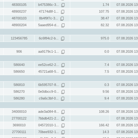
48300105
b475386c-3...
1.74
07.08.2026 13
48900237
47174d8f-1...
107.75
07.08.2026 13
48700103
8b4f9f7c-3...
38.47
07.08.2026 13
48900204
5aaed954-d...
82.32
07.08.2026 13
123456785
6c6f84c2-b...
975.0
07.08.2026 13
906
aa9179c1-1...
0.0
07.08.2026 13
586640
ee52ce62-2...
7.4
07.08.2026 13
586650
45721a68-5...
7.5
07.08.2026 13
586810
6b595707-8...
0.3
07.08.2026 13
586270
0e0dbcc9-0...
9.56
07.08.2026 13
586280
c9a6c3bf-0...
9.4
07.08.2026 13
34000010
ade3a084-8...
108.26
07.08.2026 13
27700122
7bbdb421-2...
07.08.2026 13
3690010
04572010-1...
166.42
07.08.2026 13
27700111
70bee932-1...
14.3
07.08.2026 13