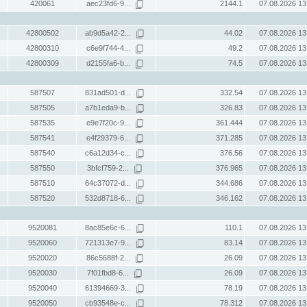
420061
aec23fd6-9...
2144.1
07.08.2026 13
42800502
ab9d5a42-2...
44.02
07.08.2026 13
42800310
c6e9f744-4...
49.2
07.08.2026 13
42800309
d2155fa6-b...
74.5
07.08.2026 13
587507
831ad501-d...
332.54
07.08.2026 13
587505
a7b1eda9-b...
326.83
07.08.2026 13
587535
e9e7f20c-9...
361.444
07.08.2026 13
587541
e4f29379-6...
371.285
07.08.2026 13
587540
c6a12d34-c...
376.56
07.08.2026 13
587550
3bfcf759-2...
376.965
07.08.2026 13
587510
64c37072-d...
344.686
07.08.2026 13
587520
532d8718-6...
346.162
07.08.2026 13
9520081
8ac85e6c-6...
110.1
07.08.2026 13
9520060
721313e7-9...
83.14
07.08.2026 13
9520020
86c5688f-2...
26.09
07.08.2026 13
9520030
7f01fbd8-6...
26.09
07.08.2026 13
9520040
61394669-3...
78.19
07.08.2026 13
9520050
cb93548e-c...
78.312
07.08.2026 13