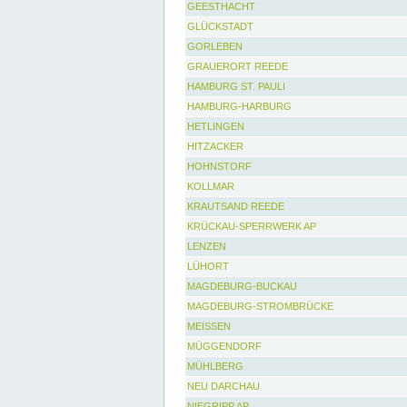
GEESTHACHT
GLÜCKSTADT
GORLEBEN
GRAUERORT REEDE
HAMBURG ST. PAULI
HAMBURG-HARBURG
HETLINGEN
HITZACKER
HOHNSTORF
KOLLMAR
KRAUTSAND REEDE
KRÜCKAU-SPERRWERK AP
LENZEN
LÜHORT
MAGDEBURG-BUCKAU
MAGDEBURG-STROMBRÜCKE
MEISSEN
MÜGGENDORF
MÜHLBERG
NEU DARCHAU
NIEGRIPP AP