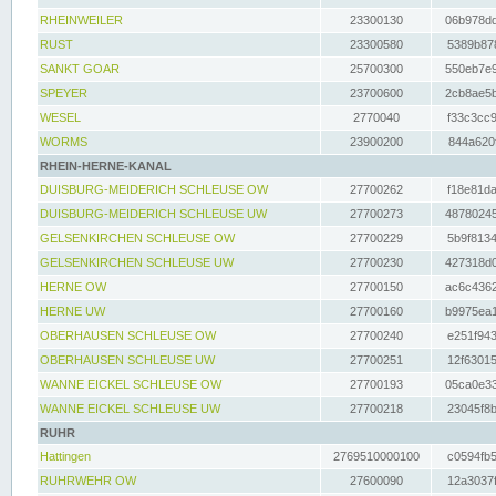
RHEINWEILER
23300130
06b978dd
RUST
23300580
5389b878
SANKT GOAR
25700300
550eb7e9
SPEYER
23700600
2cb8ae5b
WESEL
2770040
f33c3cc9
WORMS
23900200
844a620f
RHEIN-HERNE-KANAL
DUISBURG-MEIDERICH SCHLEUSE OW
27700262
f18e81da
DUISBURG-MEIDERICH SCHLEUSE UW
27700273
48780245
GELSENKIRCHEN SCHLEUSE OW
27700229
5b9f8134
GELSENKIRCHEN SCHLEUSE UW
27700230
427318d0
HERNE OW
27700150
ac6c4362
HERNE UW
27700160
b9975ea1
OBERHAUSEN SCHLEUSE OW
27700240
e251f943
OBERHAUSEN SCHLEUSE UW
27700251
12f63015
WANNE EICKEL SCHLEUSE OW
27700193
05ca0e33
WANNE EICKEL SCHLEUSE UW
27700218
23045f8b
RUHR
Hattingen
2769510000100
c0594fb5
RUHRWEHR OW
27600090
12a3037f