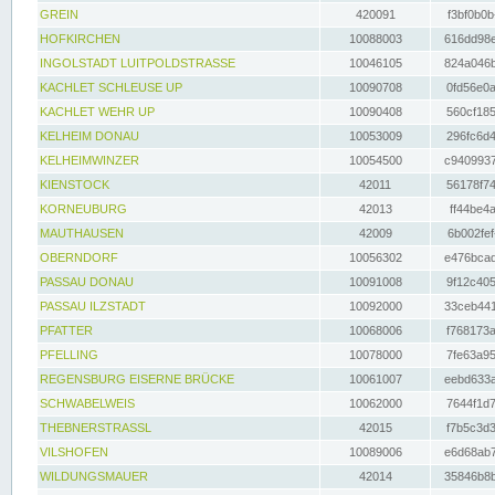
GREIN
420091
f3bf0b0b
HOFKIRCHEN
10088003
616dd98e
INGOLSTADT LUITPOLDSTRASSE
10046105
824a046b
KACHLET SCHLEUSE UP
10090708
0fd56e0a
KACHLET WEHR UP
10090408
560cf185
KELHEIM DONAU
10053009
296fc6d4
KELHEIMWINZER
10054500
c9409937
KIENSTOCK
42011
56178f74
KORNEUBURG
42013
ff44be4a
MAUTHAUSEN
42009
6b002fef
OBERNDORF
10056302
e476bcad
PASSAU DONAU
10091008
9f12c405
PASSAU ILZSTADT
10092000
33ceb441
PFATTER
10068006
f768173a
PFELLING
10078000
7fe63a95
REGENSBURG EISERNE BRÜCKE
10061007
eebd633a
SCHWABELWEIS
10062000
7644f1d7
THEBNERSTRASSL
42015
f7b5c3d3
VILSHOFEN
10089006
e6d68ab7
WILDUNGSMAUER
42014
35846b8b