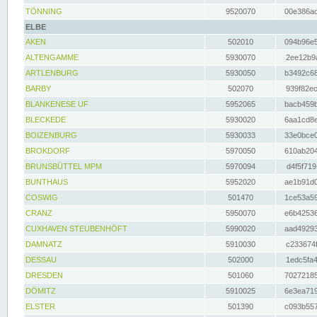
TÖNNING
9520070
00e386ac
ELBE
AKEN
502010
094b96e5
ALTENGAMME
5930070
2ee12b9a
ARTLENBURG
5930050
b3492c68
BARBY
502070
939f82ec
BLANKENESE UF
5952065
bacb459b
BLECKEDE
5930020
6aa1cd8e
BOIZENBURG
5930033
33e0bce0
BROKDORF
5970050
610ab204
BRUNSBÜTTEL MPM
5970094
d4f5f719
BUNTHAUS
5952020
ae1b91d0
COSWIG
501470
1ce53a59
CRANZ
5950070
e6b42536
CUXHAVEN STEUBENHÖFT
5990020
aad49293
DAMNATZ
5910030
c233674f
DESSAU
502000
1edc5fa4
DRESDEN
501060
70272185
DÖMITZ
5910025
6e3ea719
ELSTER
501390
c093b557