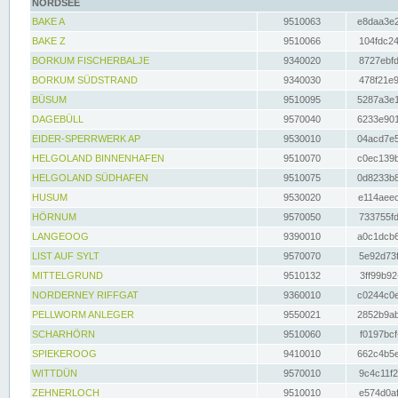
NORDSEE
BAKE A
9510063
e8daa3e2
BAKE Z
9510066
104fdc24
BORKUM FISCHERBALJE
9340020
8727ebfd
BORKUM SÜDSTRAND
9340030
478f21e9
BÜSUM
9510095
5287a3e1
DAGEBÜLL
9570040
6233e901
EIDER-SPERRWERK AP
9530010
04acd7e5
HELGOLAND BINNENHAFEN
9510070
c0ec139b
HELGOLAND SÜDHAFEN
9510075
0d8233b8
HUSUM
9530020
e114aeec
HÖRNUM
9570050
733755fd
LANGEOOG
9390010
a0c1dcb6
LIST AUF SYLT
9570070
5e92d73f
MITTELGRUND
9510132
3ff99b92
NORDERNEY RIFFGAT
9360010
c0244c0e
PELLWORM ANLEGER
9550021
2852b9ab
SCHARHÖRN
9510060
f0197bcf
SPIEKEROOG
9410010
662c4b5e
WITTDÜN
9570010
9c4c11f2
ZEHNERLOCH
9510010
e574d0af