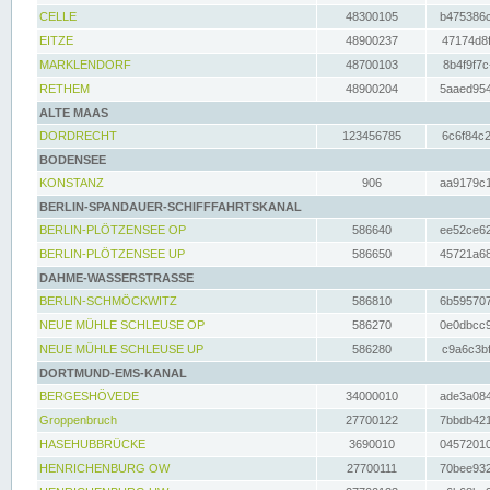
CELLE
48300105
b475386c
EITZE
48900237
47174d8f
MARKLENDORF
48700103
8b4f9f7c
RETHEM
48900204
5aaed954
ALTE MAAS
DORDRECHT
123456785
6c6f84c2
BODENSEE
KONSTANZ
906
aa9179c1
BERLIN-SPANDAUER-SCHIFFFAHRTSKANAL
BERLIN-PLÖTZENSEE OP
586640
ee52ce62
BERLIN-PLÖTZENSEE UP
586650
45721a68
DAHME-WASSERSTRASSE
BERLIN-SCHMÖCKWITZ
586810
6b595707
NEUE MÜHLE SCHLEUSE OP
586270
0e0dbcc9
NEUE MÜHLE SCHLEUSE UP
586280
c9a6c3bf
DORTMUND-EMS-KANAL
BERGESHÖVEDE
34000010
ade3a084
Groppenbruch
27700122
7bbdb421
HASEHUBBRÜCKE
3690010
04572010
HENRICHENBURG OW
27700111
70bee932