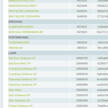
WANGEROOGE OST
9420020
26656fda
WANGEROOGE WEST
9420040
70039212
WHV ALTER VORHAFEN
9440020
f85bd17b
WHV NEUER VORHAFEN
9440030
f77317d9
KRÜCKAU
ELMSHORN HAFEN
5970022
136febf6
KRÜCKAU-SPERRWERK BP
5970023
53c277c3
KÜSTENKANAL
HUNDSMÜHLEN
4960020
cf6ac249
Hilkenbrook
3800010
58ccd6f0
LAHN
Bad Ems Schleuse UP
25800700
c005afb9
Bad Ems Wehr OP
25800690
f2295e77
Cramberg Schleuse OP
25800538
24fe419b
Cramberg Schleuse UP
25800540
3abb36d1
Dausenau Schleuse OP
25800678
9ceb358c
Dausenau Schleuse UP
25800680
eae91991
Diez Hafen
25800500
eadedeb6
Diez Schleuse OP
25800478
ea62ec5f
Diez Schleuse UP
25800480
31750a0f
Fürfurt Schleuse UP
25800300
34af0fca