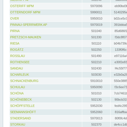
OSTERIFF MPM
5970096
eb90bd3f
OTTERNDORF MPM
5990011
5140295e
OVER
5950010
b02ce5c0
PINNAU-SPERRWERK AP
5970019
391bbba5
PIRNA
501040
85d686f1
PRETZSCH-MAUKEN
501330
f3dc8f07
RIESA
501110
b04b739d
ROGÄTZ
502250
133f0f6c
ROSSLAU
501490
e97116a4
ROTHENSEE
502210
e30f2e83
SANDAU
502430
f4c55f77
SCHARLEUK
503030
e32b0a28
SCHNACKENBURG
5910010
550e3885
SCHULAU
5950090
f3c6ee73
SCHÖNA
501010
7cb7461b
SCHÖNEBECK
502130
90bcb315
SCHÖPFSTELLE
5952030
fed4c295
SEEMANNSHÖFT
5952060
816affba
STADERSAND
5970013
80f0fc4d
STORKAU
502370
de4cc1db