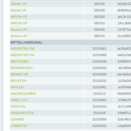
Diemitz OP
581020
d6426c42
Diemitz UP
581030
6b3b55e2
MIROW OP
581000
ab13c115
MIROW UP
581010
19cc3b9a
Strasen OP
581060
117877ec
Strasen UP
581070
2cc40997
MITTELLANDKANAL
ANDERTEN OW
31010061
bc20d819
ANDERTEN UW
31010060
dd41a7d6
BAD ESSEN
31010030
6760b547
BERENBUSCH
31010042
d2c8f60e
BRAMSCHE
31010020
bec8a6a5
BROXTEN
31010032
1125a391
HAHLEN
31010041
ac970eb0
HALDENSLEBEN
3101013
90d92801
HANN. LIST
31010062
27dfd137
HÖRSTEL
31010010
6c7c180f
KANALBRÜCKE
3101018
32b997c2
LOHNDE
31010050
516c4814
LÜBBECKE
31010031
c2aa9164