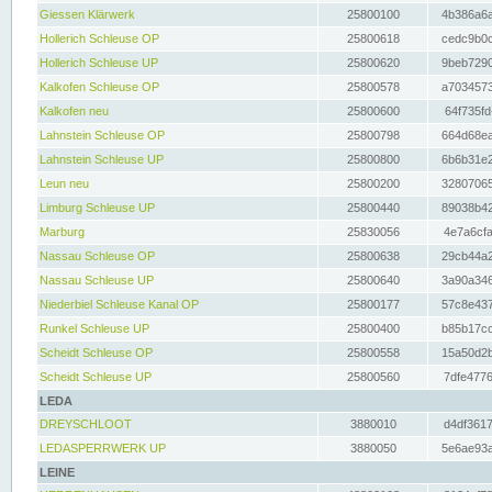
Giessen Klärwerk
25800100
4b386a6a
Hollerich Schleuse OP
25800618
cedc9b0c
Hollerich Schleuse UP
25800620
9beb7290
Kalkofen Schleuse OP
25800578
a7034573
Kalkofen neu
25800600
64f735fd
Lahnstein Schleuse OP
25800798
664d68ea
Lahnstein Schleuse UP
25800800
6b6b31e2
Leun neu
25800200
32807065
Limburg Schleuse UP
25800440
89038b42
Marburg
25830056
4e7a6cfa
Nassau Schleuse OP
25800638
29cb44a2
Nassau Schleuse UP
25800640
3a90a346
Niederbiel Schleuse Kanal OP
25800177
57c8e437
Runkel Schleuse UP
25800400
b85b17cc
Scheidt Schleuse OP
25800558
15a50d2b
Scheidt Schleuse UP
25800560
7dfe4776
LEDA
DREYSCHLOOT
3880010
d4df3617
LEDASPERRWERK UP
3880050
5e6ae93a
LEINE