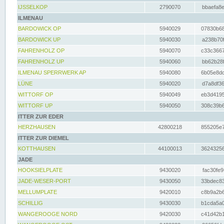
IJSSELKOP
2790070
bbaefa8e
ILMENAU
BARDOWICK OP
5940029
07830b68
BARDOWICK UP
5940030
a238b70f
FAHRENHOLZ OP
5940070
c33c3667
FAHRENHOLZ UP
5940060
bb62b28f
ILMENAU SPERRWERK AP
5940080
6b05e8dc
LÜNE
5940020
d7a8df36
WITTORF OP
5940049
eb3d4195
WITTORF UP
5940050
308c39b6
ITTER ZUR EDER
HERZHAUSEN
42800218
855205e7
ITTER ZUR DIEMEL
KOTTHAUSEN
44100013
36243256
JADE
HOOKSIELPLATE
9430020
fac30fe9
JADE-WESER-PORT
9430050
33bdec83
MELLUMPLATE
9420010
c8b9a2b6
SCHILLIG
9430030
b1cda5a0
WANGEROOGE NORD
9420030
c41d42b1