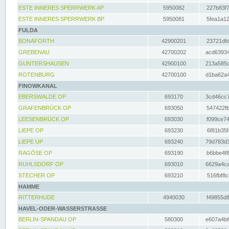
ESTE INNERES SPERRWERK AP
5950082
227b83f7
ESTE INNERES SPERRWERK BP
5950081
5fea1a12
FULDA
BONAFORTH
42900201
23721dfd
GREBENAU
42700202
acd63934
GUNTERSHAUSEN
42900100
213a585d
ROTENBURG
42700100
d1ba62a4
FINOWKANAL
EBERSWALDE OP
693170
3cd46cc7
GRAFENBRÜCK OP
693050
547422fb
LEESENBRÜCK OP
693030
f099ce74
LIEPE OP
693230
6f81b35f
LIEPE UP
693240
79d783d3
RAGÖSE OP
693190
b6bbe4f8
RUHLSDORF OP
693010
6629a4ca
STECHER OP
693210
516fbf8c
HAMME
RITTERHUDE
4940030
f49855d8
HAVEL-ODER-WASSERSTRASSE
BERLIN-SPANDAU OP
580300
e607a4b6