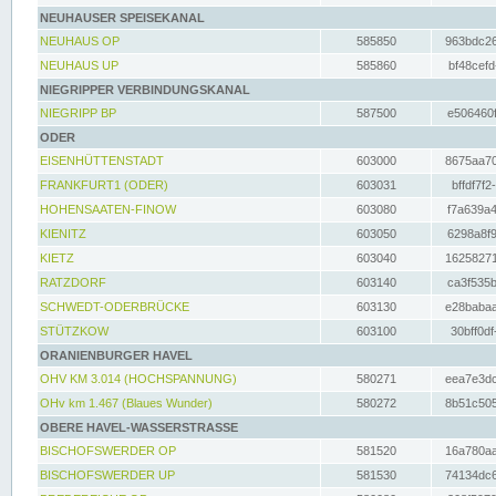
NEUHAUSER SPEISEKANAL
NEUHAUS OP
585850
963bdc26
NEUHAUS UP
585860
bf48cefd
NIEGRIPPER VERBINDUNGSKANAL
NIEGRIPP BP
587500
e506460f
ODER
EISENHÜTTENSTADT
603000
8675aa70
FRANKFURT1 (ODER)
603031
bffdf7f2
HOHENSAATEN-FINOW
603080
f7a639a4
KIENITZ
603050
6298a8f9
KIETZ
603040
16258271
RATZDORF
603140
ca3f535b
SCHWEDT-ODERBRÜCKE
603130
e28babaa
STÜTZKOW
603100
30bff0df
ORANIENBURGER HAVEL
OHV KM 3.014 (HOCHSPANNUNG)
580271
eea7e3dc
OHv km 1.467 (Blaues Wunder)
580272
8b51c505
OBERE HAVEL-WASSERSTRASSE
BISCHOFSWERDER OP
581520
16a780aa
BISCHOFSWERDER UP
581530
74134dc6