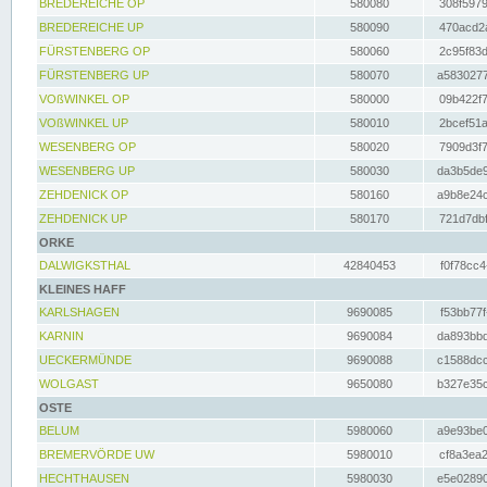
BREDEREICHE OP
580080
308f5979
BREDEREICHE UP
580090
470acd2a
FÜRSTENBERG OP
580060
2c95f83d
FÜRSTENBERG UP
580070
a5830277
VOßWINKEL OP
580000
09b422f7
VOßWINKEL UP
580010
2bcef51a
WESENBERG OP
580020
7909d3f7
WESENBERG UP
580030
da3b5de9
ZEHDENICK OP
580160
a9b8e24c
ZEHDENICK UP
580170
721d7dbf
ORKE
DALWIGKSTHAL
42840453
f0f78cc4
KLEINES HAFF
KARLSHAGEN
9690085
f53bb77f
KARNIN
9690084
da893bbd
UECKERMÜNDE
9690088
c1588dcc
WOLGAST
9650080
b327e35c
OSTE
BELUM
5980060
a9e93be0
BREMERVÖRDE UW
5980010
cf8a3ea2
HECHTHAUSEN
5980030
e5e02890