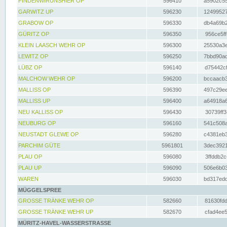
FINDENWIRUNSHIER OP
596410
a5902c55
GARWITZ UP
596230
12499527
GRABOW OP
596330
db4a69b2
GÜRITZ OP
596350
956ce5ff
KLEIN LAASCH WEHR OP
596300
25530a3e
LEWITZ OP
596250
7bbd90ad
LÜBZ OP
596140
d75442cf
MALCHOW WEHR OP
596200
bccaacb3
MALLISS OP
596390
497c29ee
MALLISS UP
596400
a64918a6
NEU KALLISS OP
596430
30739ff3
NEUBURG OP
596160
541c508a
NEUSTADT GLEWE OP
596280
c4381eb3
PARCHIM GÜTE
5961801
3dec3921
PLAU OP
596080
3ffddb2c
PLAU UP
596090
506e6b03
WAREN
596030
bd317edd
MÜGGELSPREE
GROSSE TRÄNKE WEHR OP
582660
81630fdd
GROSSE TRÄNKE WEHR UP
582670
cfad4ee5
MÜRITZ-HAVEL-WASSERSTRASSE