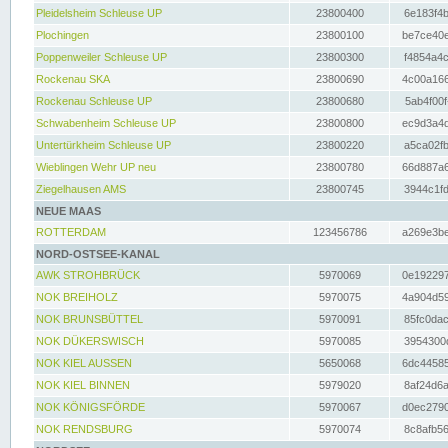
Pleidelsheim Schleuse UP
23800400
6e183f4b
Plochingen
23800100
be7ce40e
Poppenweiler Schleuse UP
23800300
f4854a4c
Rockenau SKA
23800690
4c00a166
Rockenau Schleuse UP
23800680
5ab4f00f
Schwabenheim Schleuse UP
23800800
ec9d3a4d
Untertürkheim Schleuse UP
23800220
a5ca02fb
Wieblingen Wehr UP neu
23800780
66d887a6
Ziegelhausen AMS
23800745
3944c1fd
NEUE MAAS
ROTTERDAM
123456786
a269e3be
NORD-OSTSEE-KANAL
AWK STROHBRÜCK
5970069
0e192297
NOK BREIHOLZ
5970075
4a904d59
NOK BRUNSBÜTTEL
5970091
85fc0dac
NOK DÜKERSWISCH
5970085
3954300d
NOK KIEL AUSSEN
5650068
6dc44585
NOK KIEL BINNEN
5979020
8af24d6a
NOK KÖNIGSFÖRDE
5970067
d0ec2790
NOK RENDSBURG
5970074
8c8afb56