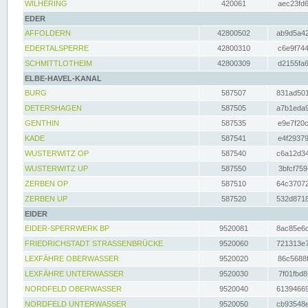
WILHERING
420061
aec23fd6
EDER
AFFOLDERN
42800502
ab9d5a42
EDERTALSPERRE
42800310
c6e9f744
SCHMITTLOTHEIM
42800309
d2155fa6
ELBE-HAVEL-KANAL
BURG
587507
831ad501
DETERSHAGEN
587505
a7b1eda9
GENTHIN
587535
e9e7f20c
KADE
587541
e4f29379
WUSTERWITZ OP
587540
c6a12d34
WUSTERWITZ UP
587550
3bfcf759
ZERBEN OP
587510
64c37072
ZERBEN UP
587520
532d8718
EIDER
EIDER-SPERRWERK BP
9520081
8ac85e6c
FRIEDRICHSTADT STRASSENBRÜCKE
9520060
721313e7
LEXFÄHRE OBERWASSER
9520020
86c5688f
LEXFÄHRE UNTERWASSER
9520030
7f01fbd8
NORDFELD OBERWASSER
9520040
61394669
NORDFELD UNTERWASSER
9520050
cb93548e