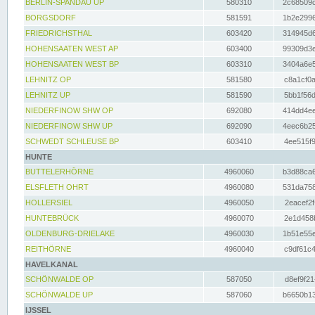
BERLIN-SPANDAU UP
580310
2c68509c
BORGSDORF
581591
1b2e2996
FRIEDRICHSTHAL
603420
314945d6
HOHENSAATEN WEST AP
603400
99309d3e
HOHENSAATEN WEST BP
603310
3404a6e5
LEHNITZ OP
581580
c8a1cf0a
LEHNITZ UP
581590
5bb1f56d
NIEDERFINOW SHW OP
692080
414dd4ee
NIEDERFINOW SHW UP
692090
4eec6b25
SCHWEDT SCHLEUSE BP
603410
4ee515f9
HUNTE
BUTTELERHÖRNE
4960060
b3d88ca6
ELSFLETH OHRT
4960080
531da758
HOLLERSIEL
4960050
2eacef2f
HUNTEBRÜCK
4960070
2e1d458b
OLDENBURG-DRIELAKE
4960030
1b51e55e
REITHÖRNE
4960040
c9df61c4
HAVELKANAL
SCHÖNWALDE OP
587050
d8ef9f21
SCHÖNWALDE UP
587060
b6650b13
IJSSEL