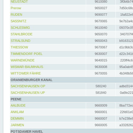
NEUSTADT
9610080
3f0b6b74
Prerow
9650027
7d50c68c
RUDEN
9690077
1fa822e6
SASSNITZ
9670065
9e7b2a4d
SCHLESWIG
9610040
09370c05
STAHLBRODE
9650070
340707f4
STRALSUND
9650043
b9163121
THIESSOW
9670067
d1c9bb3c
TIMMENDORF POEL
9630007
d22c341b
WARNEMÜNDE
9640015
220ff4c6
WISMAR-BAUMHAUS
9630008
95a0ab45
WITTOWER FÄHRE
9670055
4b348b56
ORANIENBURGER KANAL
SACHSENHAUSEN OP
580240
adbd3144
SACHSENHAUSEN UP
581840
0a6fe221
PEENE
AALBUDE
9660009
8ba772ed
ANKLAM
9660001
22fd01e0
DEMMIN
9660007
b7e238e8
JARMEN
9660005
a3328262
POTSDAMER HAVEL