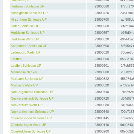
Heilbronn Schleuse UP
23800560
f77df170
Hessigheim Schleuse UP
23800420
23517de9
Hirschhorn Schleuse UP
23800700
acf505dd
Hofen Schleuse UP
23800260
cf2af1a4
Horkheim Schleuse UP
23800557
b76bf04c
Horkheim Wehr UP
23800520
d9b441a5
Kochendorf Schleuse UP
23800600
8f695e71
Ladenburg Wehr UP
23800820
70cee7df
Lauffen
23800500
8559d1a0
Lauffen Schleuse UP
23800501
2f7cb553
Mannheim Neckar
23800900
25582d3f
Marbach Schleuse UP
23800322
456974a8
Marbach Wehr UP
23800320
a73a9cb4
Neckargemünd Schleuse UP
23800740
7be3ff2e
Neckarsteinach Schleuse UP
23800720
d64d07f7
Neckarsulm Wehr UP
23800580
845944f8
Neckarzimmern Schleuse UP
23800640
f00c7183
Oberesslingen Schleuse UP
23800145
cbfae6bc
Oberesslingen Wehr UP
23800140
9de0843a
Obertürkheim Schleuse UP
23800200
80e002d8