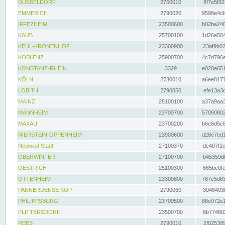
DÜSSELDORF
2750010
8f7e5f92
EMMERICH
2790020
9598e4cb
IFFEZHEIM
23500600
b02be240
KAUB
25700100
1d26e504
KEHL-KRONENHOF
23300900
23af9b02
KOBLENZ
25900700
4c7d796a
KONSTANZ-RHEIN
3329
e020e651
KÖLN
2730010
a6ee8177
LOBITH
2790050
efe13a3d
MAINZ
25100100
a37a9aa3
MANNHEIM
23700700
57090802
MAXAU
23700200
b6c6d5c8
NIERSTEIN-OPPENHEIM
23900600
d28e7ed1
Neuwied Stadt
27100370
dc407f1e
OBERWINTER
27100700
b45359df
OESTRICH
25100300
665be0fe
OTTENHEIM
23300800
787e5d63
PANNERDENSE KOP
2790060
3046493f
PHILIPPSBURG
23700500
88e972e1
PLITTERSDORF
23500700
6b774802
REES
2790010
2f025389