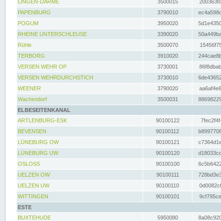
LINGEN-DARME
3500015
200363fc
PAPENBURG
3790010
ec4a598d
POGUM
3950020
5d1e4350
RHEINE UNTERSCHLEUSE
3390020
50a449ba
Rühle
3500070
15456f75
TERBORG
3910020
244cae8b
VERSEN WEHR OP
3730001
86f8dbab
VERSEN WEHRDURCHSTICH
3730010
6de43652
WEENER
3790020
aa6af4e6
Wachendorf
3500031
88698229
ELBESEITENKANAL
ARTLENBURG-ESK
90100122
7fec2f4f
BEVENSEN
90100112
b8997708
LÜNEBURG OW
90100121
c7364d1e
LÜNEBURG UW
90100120
d18033cd
OSLOSS
90100100
6c5b6422
UELZEN OW
90100111
728bd3e3
UELZEN UW
90100110
0d0082cf
WITTINGEN
90100101
9cf795ce
ESTE
BUXTEHUDE
5950080
8a08c920