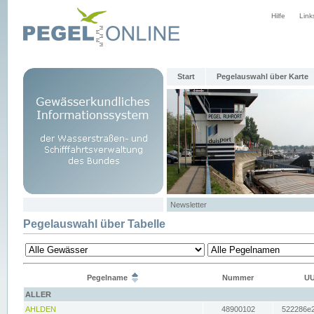
Hilfe
Link
Start
Pegelauswahl über Karte
Newsletter
Pegelauswahl über Tabelle
Pegelname
Nummer
UU
ALLER
AHLDEN
48900102
522286e2