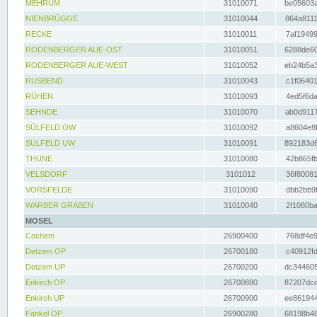
MEHRUM
31010071
be05603a
NIENBRÜGGE
31010044
864a8111
RECKE
31010011
7af19499
RODENBERGER AUE-OST
31010051
6288de60
RODENBERGER AUE-WEST
31010052
eb24b5a3
RUSBEND
31010043
c1f06401
RÜHEN
31010093
4ed5f6da
SEHNDE
31010070
ab0d9117
SÜLFELD OW
31010092
a8604e8f
SÜLFELD UW
31010091
892183d6
THUNE
31010080
42b865fb
VELSDORF
3101012
36f80081
VORSFELDE
31010090
dbb2bb9f
WARBER GRABEN
31010040
2f1080ba
MOSEL
Cochem
26900400
768df4e9
Detzem OP
26700180
c40912fd
Detzem UP
26700200
dc344605
Enkirch OP
26700880
87207dcd
Enkirch UP
26700900
ee861944
Fankel OP
26900280
68198b48