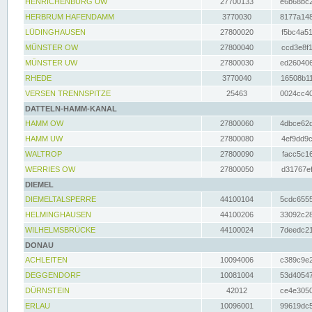
HENRICHENBURG UW
27700133
e6b68bc2
HERBRUM HAFENDAMM
3770030
8177a148
LÜDINGHAUSEN
27800020
f5bc4a51
MÜNSTER OW
27800040
ccd3e8f1
MÜNSTER UW
27800030
ed260406
RHEDE
3770040
16508b11
VERSEN TRENNSPITZE
25463
0024cc40
DATTELN-HAMM-KANAL
HAMM OW
27800060
4dbce62d
HAMM UW
27800080
4ef9dd9c
WALTROP
27800090
facc5c16
WERRIES OW
27800050
d31767ef
DIEMEL
DIEMELTALSPERRE
44100104
5cdc6555
HELMINGHAUSEN
44100206
33092c28
WILHELMSBRÜCKE
44100024
7deedc21
DONAU
ACHLEITEN
10094006
c389c9e2
DEGGENDORF
10081004
53d40547
DÜRNSTEIN
42012
ce4e3050
ERLAU
10096001
99619dc5