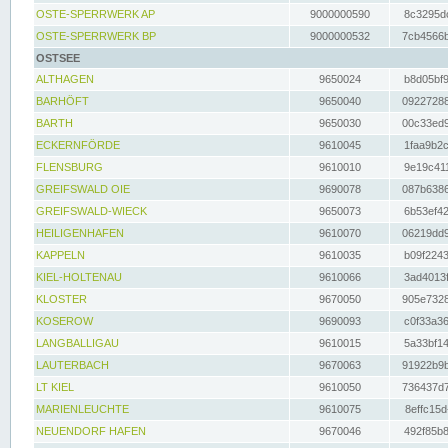
OSTE-SPERRWERK AP
9000000590
8c3295dc
OSTE-SPERRWERK BP
9000000532
7cb4566b
OSTSEE
ALTHAGEN
9650024
b8d05bf9
BARHÖFT
9650040
09227288
BARTH
9650030
00c33ed9
ECKERNFÖRDE
9610045
1faa9b2c
FLENSBURG
9610010
9e19c411
GREIFSWALD OIE
9690078
087b6386
GREIFSWALD-WIECK
9650073
6b53ef42
HEILIGENHAFEN
9610070
06219dd9
KAPPELN
9610035
b09f2243
KIEL-HOLTENAU
9610066
3ad4013f
KLOSTER
9670050
905e7328
KOSEROW
9690093
c0f33a36
LANGBALLIGAU
9610015
5a33bf14
LAUTERBACH
9670063
91922b9b
LT KIEL
9610050
736437d7
MARIENLEUCHTE
9610075
8effc15d
NEUENDORF HAFEN
9670046
492f85b8