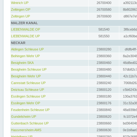
Wintrich UP
26700400
a392113c
Zeltingen OP
26700580
8b802863
Zeltingen UP
26700600
d867e7e9
MALZER KANAL
LIEBENWALDE OP
581540
3f8ceb6d
LIEBENWALDE UP
581550
a1cf60be
NECKAR
Aldingen Schleuse UP
23800280
dfdfb4ff
Beihingen Wehr UP
23800360
8a2e3048
Besigheim SKA
23800460
46d8ed02
Besigheim Schleuse UP
23800480
57db82c7
Besigheim Wehr UP
23800440
42c11b7a
Cannstatt Schleuse UP
23800240
7068d262
Deizisau Schleuse UP
23800120
c5b6243d
Esslingen Schleuse UP
23800180
130a3761
Esslingen Wehr OP
23800176
31c32a38
Feudenheim Schleuse UP
23800840
48a939b9
Gundelsheim UP
23800620
fc1072e4
Guttenbach Schleuse UP
23800660
bd36404b
Hassmersheim AMS
23800630
0e1b8ae0
Heidelberg UP
23800760
827b2685