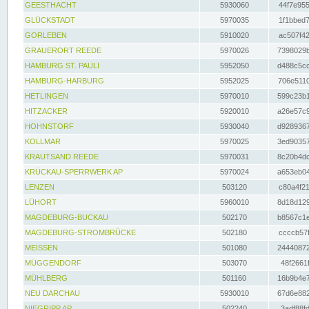
GEESTHACHT
5930060
44f7e955
GLÜCKSTADT
5970035
1f1bbed7
GORLEBEN
5910020
ac507f42
GRAUERORT REEDE
5970026
7398029b
HAMBURG ST. PAULI
5952050
d488c5cc
HAMBURG-HARBURG
5952025
706e5110
HETLINGEN
5970010
599c23b1
HITZACKER
5920010
a26e57c9
HOHNSTORF
5930040
d9289367
KOLLMAR
5970025
3ed90357
KRAUTSAND REEDE
5970031
8c20b4dc
KRÜCKAU-SPERRWERK AP
5970024
a653eb04
LENZEN
503120
c80a4f21
LÜHORT
5960010
8d18d129
MAGDEBURG-BUCKAU
502170
b8567c1e
MAGDEBURG-STROMBRÜCKE
502180
ccccb57f
MEISSEN
501080
24440872
MÜGGENDORF
503070
48f2661f
MÜHLBERG
501160
16b9b4e7
NEU DARCHAU
5930010
67d6e882
NIEGRIPP AP
502240
3adf88fd