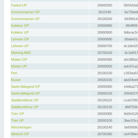
Fankel UP
26900300
583420a8
Grevenmacher OP
2610180
6e72bebf
Grevenmacher UP
26100200
69308142
Koblenz OP
26900880
3f64ff08
Koblenz UP
26900900
9dbcac54
Lehmen OP
26900680
d0abe01a
Lehmen UP
26900700
dc1bb420
Mehring AMS
26700100
4c1b6f17
Müden OP
26900480
a5c880a3
Müden UP
26900500
edc67ca3
Perl
26100100
c263ea53
Ruwer
26500150
abd34ee6
Sankt Aldegund OP
26900080
e4d6a271
Sankt Aldegund UP
26900100
20640279
Stadtbredimus OP
26100110
cceb7060
Stadtbredimus UP
26100130
dfdf753b
Trier OP
26500080
9d2b4126
Trier UP
26500100
3bec53ca
Wincheringen
26100140
bb5560fc
Wintrich OP
26700380
cb4789e4