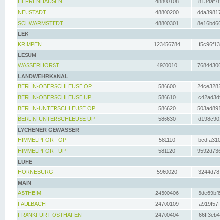
HERRENHAUSEN
48800108
8134af78
NEUSTADT
48800200
dda39817
SCHWARMSTEDT
48800301
8e16bd66
LEK
KRIMPEN
123456784
f5c96f13
LESUM
WASSERHORST
4930010
76844306
LANDWEHRKANAL
BERLIN-OBERSCHLEUSE OP
586600
24ce3282
BERLIN-OBERSCHLEUSE UP
586610
c42ad3df
BERLIN-UNTERSCHLEUSE OP
586620
503ad891
BERLIN-UNTERSCHLEUSE UP
586630
d198c901
LYCHENER GEWÄSSER
HIMMELPFORT OP
581110
bcdfa310
HIMMELPFORT UP
581120
9592d736
LÜHE
HORNEBURG
5960020
3244d787
MAIN
ASTHEIM
24300406
3de69bf8
FAULBACH
24700109
a919f57f
FRANKFURT OSTHAFEN
24700404
66ff3eb4