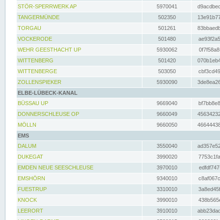
STÖR-SPERRWERK AP
5970041
d9acdbec
TANGERMÜNDE
502350
13e91b77
TORGAU
501261
83bbaedb
VOCKERODE
501480
ae93f2a5
WEHR GEESTHACHT UP
5930062
0f7f58a8
WITTENBERG
501420
070b1eb4
WITTENBERGE
503050
cbf3cd49
ZOLLENSPIEKER
5930090
3de8ea26
ELBE-LÜBECK-KANAL
BÜSSAU UP
9669040
bf7bb8e8
DONNERSCHLEUSE OP
9660049
45634232
MÖLLN
9660050
46644438
EMS
DALUM
3550040
ad357e52
DUKEGAT
3990020
7753c1fa
EMDEN NEUE SEESCHLEUSE
3970010
edfdf747
EMSHÖRN
9340010
c8af067c
FUESTRUP
3310010
3a8ed45f
KNOCK
3990010
438b565e
LEERORT
3910010
abb23dad