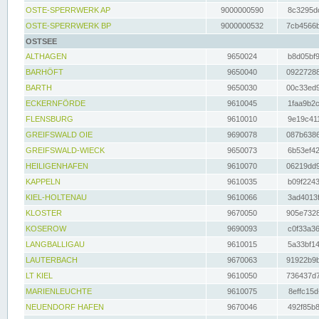
OSTE-SPERRWERK AP
9000000590
8c3295dc
OSTE-SPERRWERK BP
9000000532
7cb4566b
OSTSEE
ALTHAGEN
9650024
b8d05bf9
BARHÖFT
9650040
09227288
BARTH
9650030
00c33ed9
ECKERNFÖRDE
9610045
1faa9b2c
FLENSBURG
9610010
9e19c411
GREIFSWALD OIE
9690078
087b6386
GREIFSWALD-WIECK
9650073
6b53ef42
HEILIGENHAFEN
9610070
06219dd9
KAPPELN
9610035
b09f2243
KIEL-HOLTENAU
9610066
3ad4013f
KLOSTER
9670050
905e7328
KOSEROW
9690093
c0f33a36
LANGBALLIGAU
9610015
5a33bf14
LAUTERBACH
9670063
91922b9b
LT KIEL
9610050
736437d7
MARIENLEUCHTE
9610075
8effc15d
NEUENDORF HAFEN
9670046
492f85b8