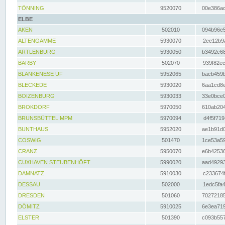
TÖNNING
9520070
00e386ac
ELBE
AKEN
502010
094b96e5
ALTENGAMME
5930070
2ee12b9a
ARTLENBURG
5930050
b3492c68
BARBY
502070
939f82ec
BLANKENESE UF
5952065
bacb459b
BLECKEDE
5930020
6aa1cd8e
BOIZENBURG
5930033
33e0bce0
BROKDORF
5970050
610ab204
BRUNSBÜTTEL MPM
5970094
d4f5f719
BUNTHAUS
5952020
ae1b91d0
COSWIG
501470
1ce53a59
CRANZ
5950070
e6b42536
CUXHAVEN STEUBENHÖFT
5990020
aad49293
DAMNATZ
5910030
c233674f
DESSAU
502000
1edc5fa4
DRESDEN
501060
70272185
DÖMITZ
5910025
6e3ea719
ELSTER
501390
c093b557