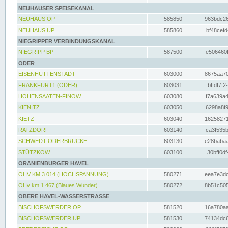
NEUHAUSER SPEISEKANAL
NEUHAUS OP
585850
963bdc26
NEUHAUS UP
585860
bf48cefd
NIEGRIPPER VERBINDUNGSKANAL
NIEGRIPP BP
587500
e506460f
ODER
EISENHÜTTENSTADT
603000
8675aa70
FRANKFURT1 (ODER)
603031
bffdf7f2
HOHENSAATEN-FINOW
603080
f7a639a4
KIENITZ
603050
6298a8f9
KIETZ
603040
16258271
RATZDORF
603140
ca3f535b
SCHWEDT-ODERBRÜCKE
603130
e28babaa
STÜTZKOW
603100
30bff0df
ORANIENBURGER HAVEL
OHV KM 3.014 (HOCHSPANNUNG)
580271
eea7e3dc
OHv km 1.467 (Blaues Wunder)
580272
8b51c505
OBERE HAVEL-WASSERSTRASSE
BISCHOFSWERDER OP
581520
16a780aa
BISCHOFSWERDER UP
581530
74134dc6