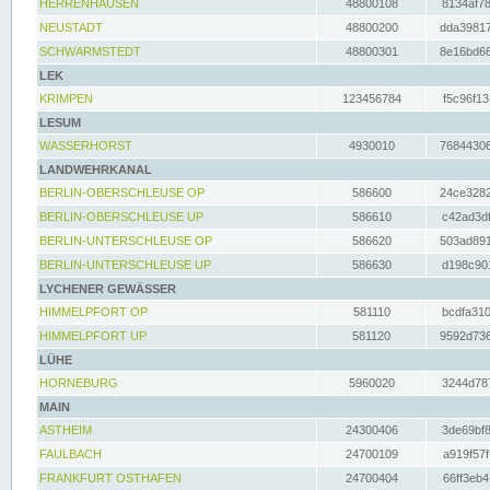
HERRENHAUSEN
48800108
8134af78
NEUSTADT
48800200
dda39817
SCHWARMSTEDT
48800301
8e16bd66
LEK
KRIMPEN
123456784
f5c96f13
LESUM
WASSERHORST
4930010
76844306
LANDWEHRKANAL
BERLIN-OBERSCHLEUSE OP
586600
24ce3282
BERLIN-OBERSCHLEUSE UP
586610
c42ad3df
BERLIN-UNTERSCHLEUSE OP
586620
503ad891
BERLIN-UNTERSCHLEUSE UP
586630
d198c901
LYCHENER GEWÄSSER
HIMMELPFORT OP
581110
bcdfa310
HIMMELPFORT UP
581120
9592d736
LÜHE
HORNEBURG
5960020
3244d787
MAIN
ASTHEIM
24300406
3de69bf8
FAULBACH
24700109
a919f57f
FRANKFURT OSTHAFEN
24700404
66ff3eb4