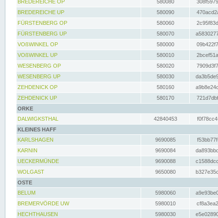
BREDEREICHE OP
580080
308f5979
BREDEREICHE UP
580090
470acd2a
FÜRSTENBERG OP
580060
2c95f83d
FÜRSTENBERG UP
580070
a5830277
VOßWINKEL OP
580000
09b422f7
VOßWINKEL UP
580010
2bcef51a
WESENBERG OP
580020
7909d3f7
WESENBERG UP
580030
da3b5de9
ZEHDENICK OP
580160
a9b8e24c
ZEHDENICK UP
580170
721d7dbf
ORKE
DALWIGKSTHAL
42840453
f0f78cc4
KLEINES HAFF
KARLSHAGEN
9690085
f53bb77f
KARNIN
9690084
da893bbd
UECKERMÜNDE
9690088
c1588dcc
WOLGAST
9650080
b327e35c
OSTE
BELUM
5980060
a9e93be0
BREMERVÖRDE UW
5980010
cf8a3ea2
HECHTHAUSEN
5980030
e5e02890