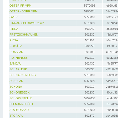
OSTERIFF MPM
5970096
eb90bd3f
OTTERNDORF MPM
5990011
5140295e
OVER
5950010
b02ce5c0
PINNAU-SPERRWERK AP
5970019
391bbba5
PIRNA
501040
85d686f1
PRETZSCH-MAUKEN
501330
f3dc8f07
RIESA
501110
b04b739d
ROGÄTZ
502250
133f0f6c
ROSSLAU
501490
e97116a4
ROTHENSEE
502210
e30f2e83
SANDAU
502430
f4c55f77
SCHARLEUK
503030
e32b0a28
SCHNACKENBURG
5910010
550e3885
SCHULAU
5950090
f3c6ee73
SCHÖNA
501010
7cb7461b
SCHÖNEBECK
502130
90bcb315
SCHÖPFSTELLE
5952030
fed4c295
SEEMANNSHÖFT
5952060
816affba
STADERSAND
5970013
80f0fc4d
STORKAU
502370
de4cc1db