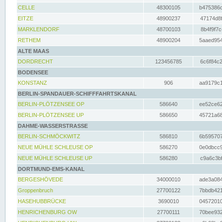
CELLE
48300105
b475386c
EITZE
48900237
47174d8f
MARKLENDORF
48700103
8b4f9f7c
RETHEM
48900204
5aaed954
ALTE MAAS
DORDRECHT
123456785
6c6f84c2
BODENSEE
KONSTANZ
906
aa9179c1
BERLIN-SPANDAUER-SCHIFFFAHRTSKANAL
BERLIN-PLÖTZENSEE OP
586640
ee52ce62
BERLIN-PLÖTZENSEE UP
586650
45721a68
DAHME-WASSERSTRASSE
BERLIN-SCHMÖCKWITZ
586810
6b595707
NEUE MÜHLE SCHLEUSE OP
586270
0e0dbcc9
NEUE MÜHLE SCHLEUSE UP
586280
c9a6c3bf
DORTMUND-EMS-KANAL
BERGESHÖVEDE
34000010
ade3a084
Groppenbruch
27700122
7bbdb421
HASEHUBBRÜCKE
3690010
04572010
HENRICHENBURG OW
27700111
70bee932