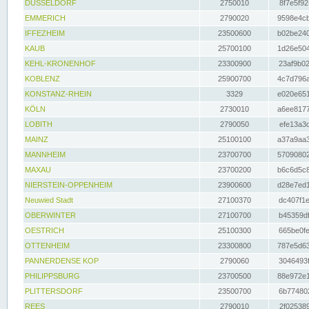
DÜSSELDORF
2750010
8f7e5f92
EMMERICH
2790020
9598e4cb
IFFEZHEIM
23500600
b02be240
KAUB
25700100
1d26e504
KEHL-KRONENHOF
23300900
23af9b02
KOBLENZ
25900700
4c7d796a
KONSTANZ-RHEIN
3329
e020e651
KÖLN
2730010
a6ee8177
LOBITH
2790050
efe13a3d
MAINZ
25100100
a37a9aa3
MANNHEIM
23700700
57090802
MAXAU
23700200
b6c6d5c8
NIERSTEIN-OPPENHEIM
23900600
d28e7ed1
Neuwied Stadt
27100370
dc407f1e
OBERWINTER
27100700
b45359df
OESTRICH
25100300
665be0fe
OTTENHEIM
23300800
787e5d63
PANNERDENSE KOP
2790060
3046493f
PHILIPPSBURG
23700500
88e972e1
PLITTERSDORF
23500700
6b774802
REES
2790010
2f025389