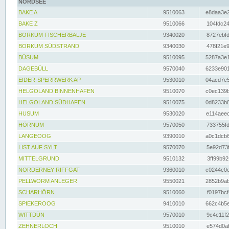
NORDSEE
BAKE A
9510063
e8daa3e2
BAKE Z
9510066
104fdc24
BORKUM FISCHERBALJE
9340020
8727ebfd
BORKUM SÜDSTRAND
9340030
478f21e9
BÜSUM
9510095
5287a3e1
DAGEBÜLL
9570040
6233e901
EIDER-SPERRWERK AP
9530010
04acd7e5
HELGOLAND BINNENHAFEN
9510070
c0ec139b
HELGOLAND SÜDHAFEN
9510075
0d8233b8
HUSUM
9530020
e114aeec
HÖRNUM
9570050
733755fd
LANGEOOG
9390010
a0c1dcb6
LIST AUF SYLT
9570070
5e92d73f
MITTELGRUND
9510132
3ff99b92
NORDERNEY RIFFGAT
9360010
c0244c0e
PELLWORM ANLEGER
9550021
2852b9ab
SCHARHÖRN
9510060
f0197bcf
SPIEKEROOG
9410010
662c4b5e
WITTDÜN
9570010
9c4c11f2
ZEHNERLOCH
9510010
e574d0af