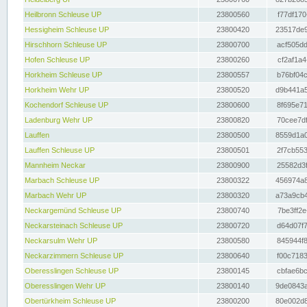
Heilbronn Schleuse UP
23800560
f77df170
Hessigheim Schleuse UP
23800420
23517de9
Hirschhorn Schleuse UP
23800700
acf505dd
Hofen Schleuse UP
23800260
cf2af1a4
Horkheim Schleuse UP
23800557
b76bf04c
Horkheim Wehr UP
23800520
d9b441a5
Kochendorf Schleuse UP
23800600
8f695e71
Ladenburg Wehr UP
23800820
70cee7df
Lauffen
23800500
8559d1a0
Lauffen Schleuse UP
23800501
2f7cb553
Mannheim Neckar
23800900
25582d3f
Marbach Schleuse UP
23800322
456974a8
Marbach Wehr UP
23800320
a73a9cb4
Neckargemünd Schleuse UP
23800740
7be3ff2e
Neckarsteinach Schleuse UP
23800720
d64d07f7
Neckarsulm Wehr UP
23800580
845944f8
Neckarzimmern Schleuse UP
23800640
f00c7183
Oberesslingen Schleuse UP
23800145
cbfae6bc
Oberesslingen Wehr UP
23800140
9de0843a
Obertürkheim Schleuse UP
23800200
80e002d8