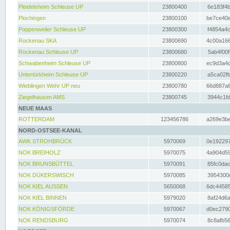
Pleidelsheim Schleuse UP
23800400
6e183f4b
Plochingen
23800100
be7ce40e
Poppenweiler Schleuse UP
23800300
f4854a4c
Rockenau SKA
23800690
4c00a166
Rockenau Schleuse UP
23800680
5ab4f00f
Schwabenheim Schleuse UP
23800800
ec9d3a4d
Untertürkheim Schleuse UP
23800220
a5ca02fb
Wieblingen Wehr UP neu
23800780
66d887a6
Ziegelhausen AMS
23800745
3944c1fd
NEUE MAAS
ROTTERDAM
123456786
a269e3be
NORD-OSTSEE-KANAL
AWK STROHBRÜCK
5970069
0e192297
NOK BREIHOLZ
5970075
4a904d59
NOK BRUNSBÜTTEL
5970091
85fc0dac
NOK DÜKERSWISCH
5970085
3954300d
NOK KIEL AUSSEN
5650068
6dc44585
NOK KIEL BINNEN
5979020
8af24d6a
NOK KÖNIGSFÖRDE
5970067
d0ec2790
NOK RENDSBURG
5970074
8c8afb56