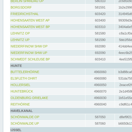
BERLIN-SPANDAU UP
580310
2c68509c
BORGSDORF
581591
1b2e2996
FRIEDRICHSTHAL
603420
314945d6
HOHENSAATEN WEST AP
603400
99309d3e
HOHENSAATEN WEST BP
603310
3404a6e5
LEHNITZ OP
581580
c8a1cf0a
LEHNITZ UP
581590
5bb1f56d
NIEDERFINOW SHW OP
692080
414dd4ee
NIEDERFINOW SHW UP
692090
4eec6b25
SCHWEDT SCHLEUSE BP
603410
4ee515f9
HUNTE
BUTTELERHÖRNE
4960060
b3d88ca6
ELSFLETH OHRT
4960080
531da758
HOLLERSIEL
4960050
2eacef2f
HUNTEBRÜCK
4960070
2e1d458b
OLDENBURG-DRIELAKE
4960030
1b51e55e
REITHÖRNE
4960040
c9df61c4
HAVELKANAL
SCHÖNWALDE OP
587050
d8ef9f21
SCHÖNWALDE UP
587060
b6650b13
IJSSEL