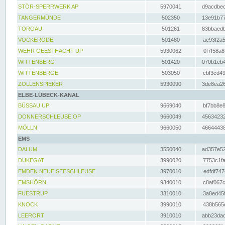
STÖR-SPERRWERK AP
5970041
d9acdbec
TANGERMÜNDE
502350
13e91b77
TORGAU
501261
83bbaedb
VOCKERODE
501480
ae93f2a5
WEHR GEESTHACHT UP
5930062
0f7f58a8
WITTENBERG
501420
070b1eb4
WITTENBERGE
503050
cbf3cd49
ZOLLENSPIEKER
5930090
3de8ea26
ELBE-LÜBECK-KANAL
BÜSSAU UP
9669040
bf7bb8e8
DONNERSCHLEUSE OP
9660049
45634232
MÖLLN
9660050
46644438
EMS
DALUM
3550040
ad357e52
DUKEGAT
3990020
7753c1fa
EMDEN NEUE SEESCHLEUSE
3970010
edfdf747
EMSHÖRN
9340010
c8af067c
FUESTRUP
3310010
3a8ed45f
KNOCK
3990010
438b565e
LEERORT
3910010
abb23dad