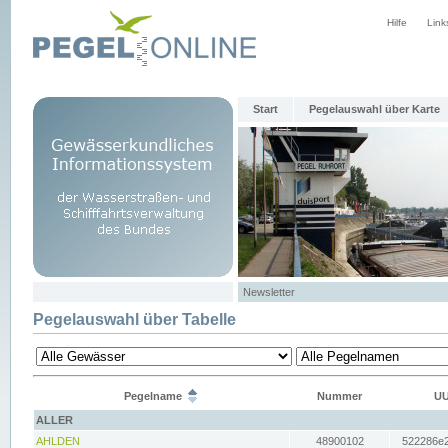
Hilfe
Link
Start
Pegelauswahl über Karte
Newsletter
Pegelauswahl über Tabelle
Pegelname
Nummer
UU
ALLER
AHLDEN
48900102
522286e2