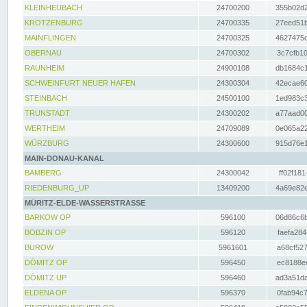
KLEINHEUBACH
24700200
355b02d2
KROTZENBURG
24700335
27eed51b
MAINFLINGEN
24700325
4627475d
OBERNAU
24700302
3c7cfb10
RAUNHEIM
24900108
db1684c1
SCHWEINFURT NEUER HAFEN
24300304
42ecae60
STEINBACH
24500100
1ed983c3
TRUNSTADT
24300202
a77aad00
WERTHEIM
24709089
0e065a22
WÜRZBURG
24300600
915d76e1
MAIN-DONAU-KANAL
BAMBERG
24300042
ff02f181
RIEDENBURG_UP
13409200
4a69e82e
MÜRITZ-ELDE-WASSERSTRASSE
BARKOW OP
596100
06d86c6b
BOBZIN OP
596120
faefa284
BUROW
5961601
a68cf527
DÖMITZ OP
596450
ec8188ee
DÖMITZ UP
596460
ad3a51da
ELDENA OP
596370
0fab94c7