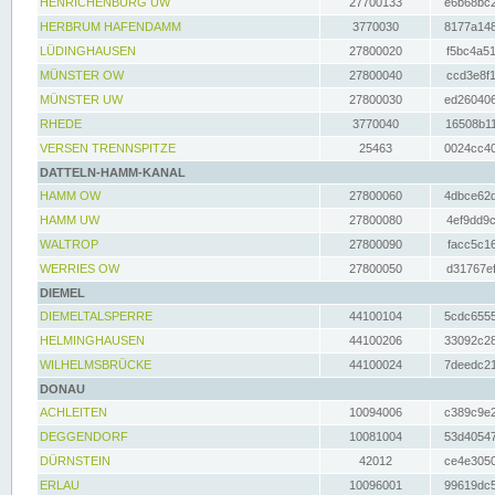
HENRICHENBURG UW
27700133
e6b68bc2
HERBRUM HAFENDAMM
3770030
8177a148
LÜDINGHAUSEN
27800020
f5bc4a51
MÜNSTER OW
27800040
ccd3e8f1
MÜNSTER UW
27800030
ed260406
RHEDE
3770040
16508b11
VERSEN TRENNSPITZE
25463
0024cc40
DATTELN-HAMM-KANAL
HAMM OW
27800060
4dbce62d
HAMM UW
27800080
4ef9dd9c
WALTROP
27800090
facc5c16
WERRIES OW
27800050
d31767ef
DIEMEL
DIEMELTALSPERRE
44100104
5cdc6555
HELMINGHAUSEN
44100206
33092c28
WILHELMSBRÜCKE
44100024
7deedc21
DONAU
ACHLEITEN
10094006
c389c9e2
DEGGENDORF
10081004
53d40547
DÜRNSTEIN
42012
ce4e3050
ERLAU
10096001
99619dc5