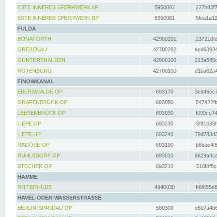
ESTE INNERES SPERRWERK AP
5950082
227b83f7
ESTE INNERES SPERRWERK BP
5950081
5fea1a12
FULDA
BONAFORTH
42900201
23721dfd
GREBENAU
42700202
acd63934
GUNTERSHAUSEN
42900100
213a585d
ROTENBURG
42700100
d1ba62a4
FINOWKANAL
EBERSWALDE OP
693170
3cd46cc7
GRAFENBRÜCK OP
693050
547422fb
LEESENBRÜCK OP
693030
f099ce74
LIEPE OP
693230
6f81b35f
LIEPE UP
693240
79d783d3
RAGÖSE OP
693190
b6bbe4f8
RUHLSDORF OP
693010
6629a4ca
STECHER OP
693210
516fbf8c
HAMME
RITTERHUDE
4940030
f49855d8
HAVEL-ODER-WASSERSTRASSE
BERLIN-SPANDAU OP
580300
e607a4b6