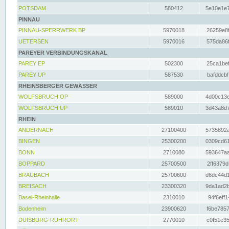
POTSDAM
580412
5e10e1e7
PINNAU
PINNAU-SPERRWERK BP
5970018
26259e8f
UETERSEN
5970016
575da86f
PAREYER VERBINDUNGSKANAL
PAREY EP
502300
25ca1bef
PAREY UP
587530
bafddcbf
RHEINSBERGER GEWÄSSER
WOLFSBRUCH OP
589000
4d00c13e
WOLFSBRUCH UP
589010
3d43a8d7
RHEIN
ANDERNACH
27100400
5735892a
BINGEN
25300200
0309cd61
BONN
2710080
593647aa
BOPPARD
25700500
2ff6379d
BRAUBACH
25700600
d6dc44d1
BREISACH
23300320
9da1ad2b
Basel-Rheinhalle
2310010
94f6eff1
Bodenheim
23900620
f6be7857
DUISBURG-RUHRORT
2770010
c0f51e35