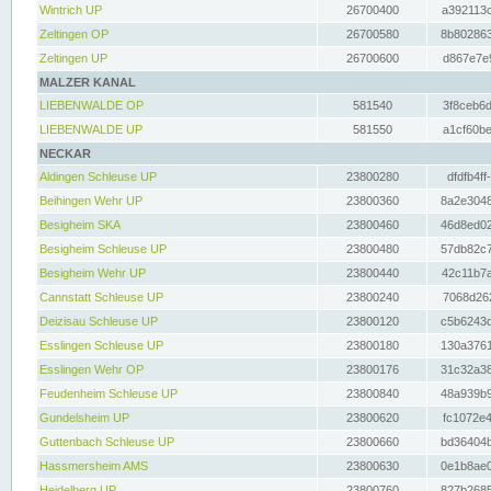
Wintrich UP
26700400
a392113c
Zeltingen OP
26700580
8b802863
Zeltingen UP
26700600
d867e7e9
MALZER KANAL
LIEBENWALDE OP
581540
3f8ceb6d
LIEBENWALDE UP
581550
a1cf60be
NECKAR
Aldingen Schleuse UP
23800280
dfdfb4ff
Beihingen Wehr UP
23800360
8a2e3048
Besigheim SKA
23800460
46d8ed02
Besigheim Schleuse UP
23800480
57db82c7
Besigheim Wehr UP
23800440
42c11b7a
Cannstatt Schleuse UP
23800240
7068d262
Deizisau Schleuse UP
23800120
c5b6243d
Esslingen Schleuse UP
23800180
130a3761
Esslingen Wehr OP
23800176
31c32a38
Feudenheim Schleuse UP
23800840
48a939b9
Gundelsheim UP
23800620
fc1072e4
Guttenbach Schleuse UP
23800660
bd36404b
Hassmersheim AMS
23800630
0e1b8ae0
Heidelberg UP
23800760
827b2685