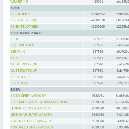
WILHERING
420061
aec23fd6
EDER
AFFOLDERN
42800502
ab9d5a42
EDERTALSPERRE
42800310
c6e9f744
SCHMITTLOTHEIM
42800309
d2155fa6
ELBE-HAVEL-KANAL
BURG
587507
831ad501
DETERSHAGEN
587505
a7b1eda9
GENTHIN
587535
e9e7f20c
KADE
587541
e4f29379
WUSTERWITZ OP
587540
c6a12d34
WUSTERWITZ UP
587550
3bfcf759
ZERBEN OP
587510
64c37072
ZERBEN UP
587520
532d8718
EIDER
EIDER-SPERRWERK BP
9520081
8ac85e6c
FRIEDRICHSTADT STRASSENBRÜCKE
9520060
721313e7
LEXFÄHRE OBERWASSER
9520020
86c5688f
LEXFÄHRE UNTERWASSER
9520030
7f01fbd8
NORDFELD OBERWASSER
9520040
61394669
NORDFELD UNTERWASSER
9520050
cb93548e