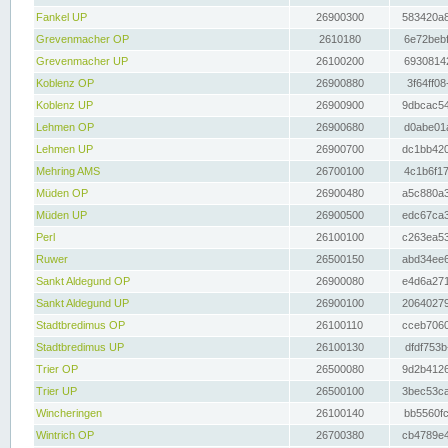
Fankel UP
26900300
583420a8
Grevenmacher OP
2610180
6e72bebf
Grevenmacher UP
26100200
69308142
Koblenz OP
26900880
3f64ff08
Koblenz UP
26900900
9dbcac54
Lehmen OP
26900680
d0abe01a
Lehmen UP
26900700
dc1bb420
Mehring AMS
26700100
4c1b6f17
Müden OP
26900480
a5c880a3
Müden UP
26900500
edc67ca3
Perl
26100100
c263ea53
Ruwer
26500150
abd34ee6
Sankt Aldegund OP
26900080
e4d6a271
Sankt Aldegund UP
26900100
20640279
Stadtbredimus OP
26100110
cceb7060
Stadtbredimus UP
26100130
dfdf753b
Trier OP
26500080
9d2b4126
Trier UP
26500100
3bec53ca
Wincheringen
26100140
bb5560fc
Wintrich OP
26700380
cb4789e4