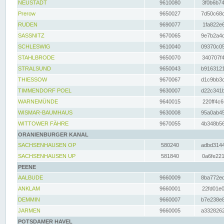
NEUSTADT
9610080
3f0b6b74
Prerow
9650027
7d50c68c
RUDEN
9690077
1fa822e6
SASSNITZ
9670065
9e7b2a4d
SCHLESWIG
9610040
09370c05
STAHLBRODE
9650070
340707f4
STRALSUND
9650043
b9163121
THIESSOW
9670067
d1c9bb3c
TIMMENDORF POEL
9630007
d22c341b
WARNEMÜNDE
9640015
220ff4c6
WISMAR-BAUMHAUS
9630008
95a0ab45
WITTOWER FÄHRE
9670055
4b348b56
ORANIENBURGER KANAL
SACHSENHAUSEN OP
580240
adbd3144
SACHSENHAUSEN UP
581840
0a6fe221
PEENE
AALBUDE
9660009
8ba772ed
ANKLAM
9660001
22fd01e0
DEMMIN
9660007
b7e238e8
JARMEN
9660005
a3328262
POTSDAMER HAVEL