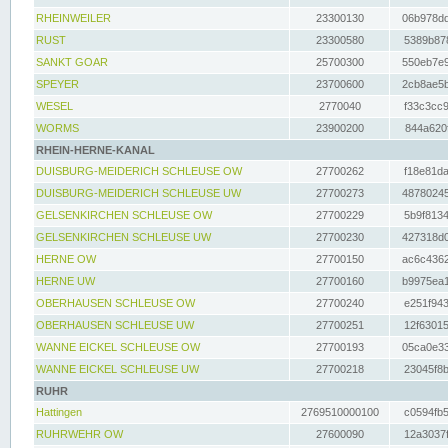
RHEINWEILER
23300130
06b978dd
RUST
23300580
5389b878
SANKT GOAR
25700300
550eb7e9
SPEYER
23700600
2cb8ae5b
WESEL
2770040
f33c3cc9
WORMS
23900200
844a620f
RHEIN-HERNE-KANAL
DUISBURG-MEIDERICH SCHLEUSE OW
27700262
f18e81da
DUISBURG-MEIDERICH SCHLEUSE UW
27700273
48780245
GELSENKIRCHEN SCHLEUSE OW
27700229
5b9f8134
GELSENKIRCHEN SCHLEUSE UW
27700230
427318d0
HERNE OW
27700150
ac6c4362
HERNE UW
27700160
b9975ea1
OBERHAUSEN SCHLEUSE OW
27700240
e251f943
OBERHAUSEN SCHLEUSE UW
27700251
12f63015
WANNE EICKEL SCHLEUSE OW
27700193
05ca0e33
WANNE EICKEL SCHLEUSE UW
27700218
23045f8b
RUHR
Hattingen
2769510000100
c0594fb5
RUHRWEHR OW
27600090
12a3037f