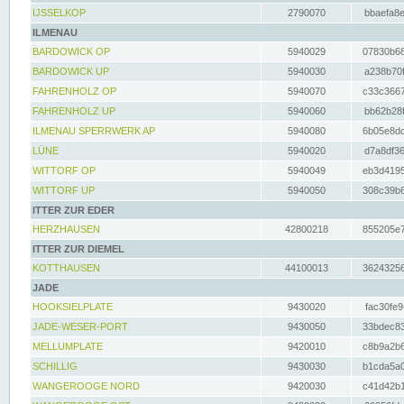
IJSSELKOP
2790070
bbaefa8e
ILMENAU
BARDOWICK OP
5940029
07830b68
BARDOWICK UP
5940030
a238b70f
FAHRENHOLZ OP
5940070
c33c3667
FAHRENHOLZ UP
5940060
bb62b28f
ILMENAU SPERRWERK AP
5940080
6b05e8dc
LÜNE
5940020
d7a8df36
WITTORF OP
5940049
eb3d4195
WITTORF UP
5940050
308c39b6
ITTER ZUR EDER
HERZHAUSEN
42800218
855205e7
ITTER ZUR DIEMEL
KOTTHAUSEN
44100013
36243256
JADE
HOOKSIELPLATE
9430020
fac30fe9
JADE-WESER-PORT
9430050
33bdec83
MELLUMPLATE
9420010
c8b9a2b6
SCHILLIG
9430030
b1cda5a0
WANGEROOGE NORD
9420030
c41d42b1