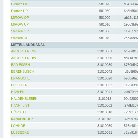
Diemitz OP
581020
d6426c42
Diemitz UP
581030
6b3b55e2
MIROW OP
581000
ab13c115
MIROW UP
581010
19cc3b9a
Strasen OP
581060
117877ec
Strasen UP
581070
2cc40997
MITTELLANDKANAL
ANDERTEN OW
31010061
bc20d819
ANDERTEN UW
31010060
dd41a7d6
BAD ESSEN
31010030
6760b547
BERENBUSCH
31010042
d2c8f60e
BRAMSCHE
31010020
bec8a6a5
BROXTEN
31010032
1125a391
HAHLEN
31010041
ac970eb0
HALDENSLEBEN
3101013
90d92801
HANN. LIST
31010062
27dfd137
HÖRSTEL
31010010
6c7c180f
KANALBRÜCKE
3101018
32b997c2
LOHNDE
31010050
516c4814
LÜBBECKE
31010031
c2aa9164