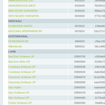
WANGEROOGE OST
9420020
26656fda
WANGEROOGE WEST
9420040
70039212
WHV ALTER VORHAFEN
9440020
f85bd17b
WHV NEUER VORHAFEN
9440030
f77317d9
KRÜCKAU
ELMSHORN HAFEN
5970022
136febf6
KRÜCKAU-SPERRWERK BP
5970023
53c277c3
KÜSTENKANAL
HUNDSMÜHLEN
4960020
cf6ac249
Hilkenbrook
3800010
58ccd6f0
LAHN
Bad Ems Schleuse UP
25800700
c005afb9
Bad Ems Wehr OP
25800690
f2295e77
Cramberg Schleuse OP
25800538
24fe419b
Cramberg Schleuse UP
25800540
3abb36d1
Dausenau Schleuse OP
25800678
9ceb358c
Dausenau Schleuse UP
25800680
eae91991
Diez Hafen
25800500
eadedeb6
Diez Schleuse OP
25800478
ea62ec5f
Diez Schleuse UP
25800480
31750a0f
Fürfurt Schleuse UP
25800300
34af0fca