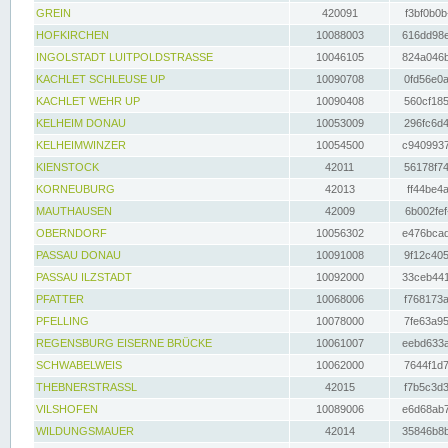
GREIN
420091
f3bf0b0b
HOFKIRCHEN
10088003
616dd98e
INGOLSTADT LUITPOLDSTRASSE
10046105
824a046b
KACHLET SCHLEUSE UP
10090708
0fd56e0a
KACHLET WEHR UP
10090408
560cf185
KELHEIM DONAU
10053009
296fc6d4
KELHEIMWINZER
10054500
c9409937
KIENSTOCK
42011
56178f74
KORNEUBURG
42013
ff44be4a
MAUTHAUSEN
42009
6b002fef
OBERNDORF
10056302
e476bcad
PASSAU DONAU
10091008
9f12c405
PASSAU ILZSTADT
10092000
33ceb441
PFATTER
10068006
f768173a
PFELLING
10078000
7fe63a95
REGENSBURG EISERNE BRÜCKE
10061007
eebd633a
SCHWABELWEIS
10062000
7644f1d7
THEBNERSTRASSL
42015
f7b5c3d3
VILSHOFEN
10089006
e6d68ab7
WILDUNGSMAUER
42014
35846b8b