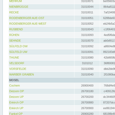
MEHRUM
31010071
be05603a
NIENBRÜGGE
31010044
864a8111
RECKE
31010011
7af19499
RODENBERGER AUE-OST
31010051
6288de60
RODENBERGER AUE-WEST
31010052
eb24b5a3
RUSBEND
31010043
c1f06401
RÜHEN
31010093
4ed5f6da
SEHNDE
31010070
ab0d9117
SÜLFELD OW
31010092
a8604e8f
SÜLFELD UW
31010091
892183d6
THUNE
31010080
42b865fb
VELSDORF
3101012
36f80081
VORSFELDE
31010090
dbb2bb9f
WARBER GRABEN
31010040
2f1080ba
MOSEL
Cochem
26900400
768df4e9
Detzem OP
26700180
c40912fd
Detzem UP
26700200
dc344605
Enkirch OP
26700880
87207dcd
Enkirch UP
26700900
ee861944
Fankel OP
26900280
68198b48