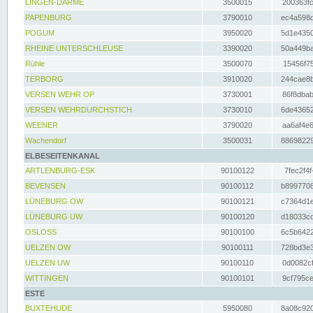
LINGEN-DARME
3500015
200363fc
PAPENBURG
3790010
ec4a598d
POGUM
3950020
5d1e4350
RHEINE UNTERSCHLEUSE
3390020
50a449ba
Rühle
3500070
15456f75
TERBORG
3910020
244cae8b
VERSEN WEHR OP
3730001
86f8dbab
VERSEN WEHRDURCHSTICH
3730010
6de43652
WEENER
3790020
aa6af4e6
Wachendorf
3500031
88698229
ELBESEITENKANAL
ARTLENBURG-ESK
90100122
7fec2f4f
BEVENSEN
90100112
b8997708
LÜNEBURG OW
90100121
c7364d1e
LÜNEBURG UW
90100120
d18033cd
OSLOSS
90100100
6c5b6422
UELZEN OW
90100111
728bd3e3
UELZEN UW
90100110
0d0082cf
WITTINGEN
90100101
9cf795ce
ESTE
BUXTEHUDE
5950080
8a08c920