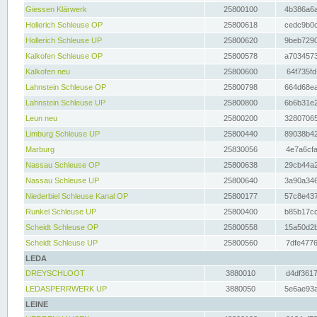
Giessen Klärwerk
25800100
4b386a6a
Hollerich Schleuse OP
25800618
cedc9b0c
Hollerich Schleuse UP
25800620
9beb7290
Kalkofen Schleuse OP
25800578
a7034573
Kalkofen neu
25800600
64f735fd
Lahnstein Schleuse OP
25800798
664d68ea
Lahnstein Schleuse UP
25800800
6b6b31e2
Leun neu
25800200
32807065
Limburg Schleuse UP
25800440
89038b42
Marburg
25830056
4e7a6cfa
Nassau Schleuse OP
25800638
29cb44a2
Nassau Schleuse UP
25800640
3a90a346
Niederbiel Schleuse Kanal OP
25800177
57c8e437
Runkel Schleuse UP
25800400
b85b17cc
Scheidt Schleuse OP
25800558
15a50d2b
Scheidt Schleuse UP
25800560
7dfe4776
LEDA
DREYSCHLOOT
3880010
d4df3617
LEDASPERRWERK UP
3880050
5e6ae93a
LEINE