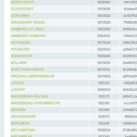
GEESTHACHT
5930060
44f7e955
GLÜCKSTADT
5970035
1f1bbed7
GORLEBEN
5910020
ac507f42
GRAUERORT REEDE
5970026
7398029b
HAMBURG ST. PAULI
5952050
d488c5cc
HAMBURG-HARBURG
5952025
706e5110
HETLINGEN
5970010
599c23b1
HITZACKER
5920010
a26e57c9
HOHNSTORF
5930040
d9289367
KOLLMAR
5970025
3ed90357
KRAUTSAND REEDE
5970031
8c20b4dc
KRÜCKAU-SPERRWERK AP
5970024
a653eb04
LENZEN
503120
c80a4f21
LÜHORT
5960010
8d18d129
MAGDEBURG-BUCKAU
502170
b8567c1e
MAGDEBURG-STROMBRÜCKE
502180
ccccb57f
MEISSEN
501080
24440872
MÜGGENDORF
503070
48f2661f
MÜHLBERG
501160
16b9b4e7
NEU DARCHAU
5930010
67d6e882
NIEGRIPP AP
502240
3adf88fd