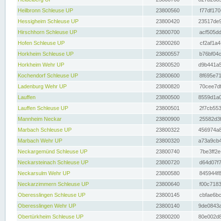
Heilbronn Schleuse UP
23800560
f77df170
Hessigheim Schleuse UP
23800420
23517de9
Hirschhorn Schleuse UP
23800700
acf505dd
Hofen Schleuse UP
23800260
cf2af1a4
Horkheim Schleuse UP
23800557
b76bf04c
Horkheim Wehr UP
23800520
d9b441a5
Kochendorf Schleuse UP
23800600
8f695e71
Ladenburg Wehr UP
23800820
70cee7df
Lauffen
23800500
8559d1a0
Lauffen Schleuse UP
23800501
2f7cb553
Mannheim Neckar
23800900
25582d3f
Marbach Schleuse UP
23800322
456974a8
Marbach Wehr UP
23800320
a73a9cb4
Neckargemünd Schleuse UP
23800740
7be3ff2e
Neckarsteinach Schleuse UP
23800720
d64d07f7
Neckarsulm Wehr UP
23800580
845944f8
Neckarzimmern Schleuse UP
23800640
f00c7183
Oberesslingen Schleuse UP
23800145
cbfae6bc
Oberesslingen Wehr UP
23800140
9de0843a
Obertürkheim Schleuse UP
23800200
80e002d8