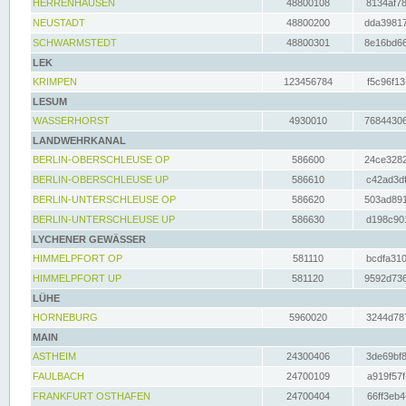
HERRENHAUSEN
48800108
8134af78
NEUSTADT
48800200
dda39817
SCHWARMSTEDT
48800301
8e16bd66
LEK
KRIMPEN
123456784
f5c96f13
LESUM
WASSERHORST
4930010
76844306
LANDWEHRKANAL
BERLIN-OBERSCHLEUSE OP
586600
24ce3282
BERLIN-OBERSCHLEUSE UP
586610
c42ad3df
BERLIN-UNTERSCHLEUSE OP
586620
503ad891
BERLIN-UNTERSCHLEUSE UP
586630
d198c901
LYCHENER GEWÄSSER
HIMMELPFORT OP
581110
bcdfa310
HIMMELPFORT UP
581120
9592d736
LÜHE
HORNEBURG
5960020
3244d787
MAIN
ASTHEIM
24300406
3de69bf8
FAULBACH
24700109
a919f57f
FRANKFURT OSTHAFEN
24700404
66ff3eb4