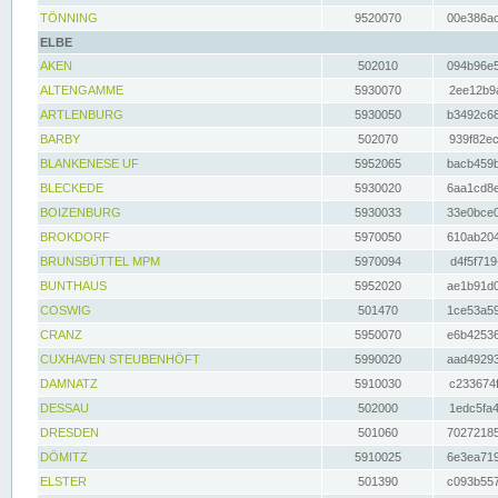
TÖNNING
9520070
00e386ac
ELBE
AKEN
502010
094b96e5
ALTENGAMME
5930070
2ee12b9a
ARTLENBURG
5930050
b3492c68
BARBY
502070
939f82ec
BLANKENESE UF
5952065
bacb459b
BLECKEDE
5930020
6aa1cd8e
BOIZENBURG
5930033
33e0bce0
BROKDORF
5970050
610ab204
BRUNSBÜTTEL MPM
5970094
d4f5f719
BUNTHAUS
5952020
ae1b91d0
COSWIG
501470
1ce53a59
CRANZ
5950070
e6b42536
CUXHAVEN STEUBENHÖFT
5990020
aad49293
DAMNATZ
5910030
c233674f
DESSAU
502000
1edc5fa4
DRESDEN
501060
70272185
DÖMITZ
5910025
6e3ea719
ELSTER
501390
c093b557