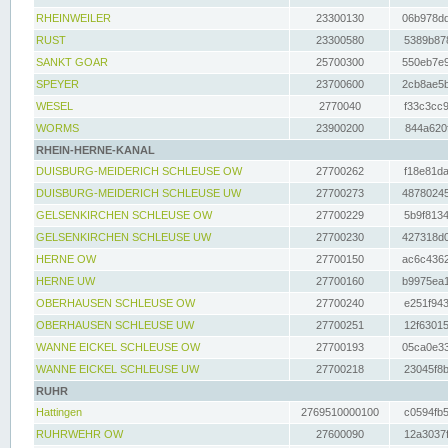
RHEINWEILER
23300130
06b978dd
RUST
23300580
5389b878
SANKT GOAR
25700300
550eb7e9
SPEYER
23700600
2cb8ae5b
WESEL
2770040
f33c3cc9
WORMS
23900200
844a620f
RHEIN-HERNE-KANAL
DUISBURG-MEIDERICH SCHLEUSE OW
27700262
f18e81da
DUISBURG-MEIDERICH SCHLEUSE UW
27700273
48780245
GELSENKIRCHEN SCHLEUSE OW
27700229
5b9f8134
GELSENKIRCHEN SCHLEUSE UW
27700230
427318d0
HERNE OW
27700150
ac6c4362
HERNE UW
27700160
b9975ea1
OBERHAUSEN SCHLEUSE OW
27700240
e251f943
OBERHAUSEN SCHLEUSE UW
27700251
12f63015
WANNE EICKEL SCHLEUSE OW
27700193
05ca0e33
WANNE EICKEL SCHLEUSE UW
27700218
23045f8b
RUHR
Hattingen
2769510000100
c0594fb5
RUHRWEHR OW
27600090
12a3037f