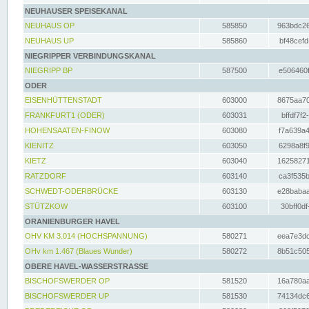
NEUHAUSER SPEISEKANAL
NEUHAUS OP
585850
963bdc26
NEUHAUS UP
585860
bf48cefd
NIEGRIPPER VERBINDUNGSKANAL
NIEGRIPP BP
587500
e506460f
ODER
EISENHÜTTENSTADT
603000
8675aa70
FRANKFURT1 (ODER)
603031
bffdf7f2
HOHENSAATEN-FINOW
603080
f7a639a4
KIENITZ
603050
6298a8f9
KIETZ
603040
16258271
RATZDORF
603140
ca3f535b
SCHWEDT-ODERBRÜCKE
603130
e28babaa
STÜTZKOW
603100
30bff0df
ORANIENBURGER HAVEL
OHV KM 3.014 (HOCHSPANNUNG)
580271
eea7e3dc
OHv km 1.467 (Blaues Wunder)
580272
8b51c505
OBERE HAVEL-WASSERSTRASSE
BISCHOFSWERDER OP
581520
16a780aa
BISCHOFSWERDER UP
581530
74134dc6