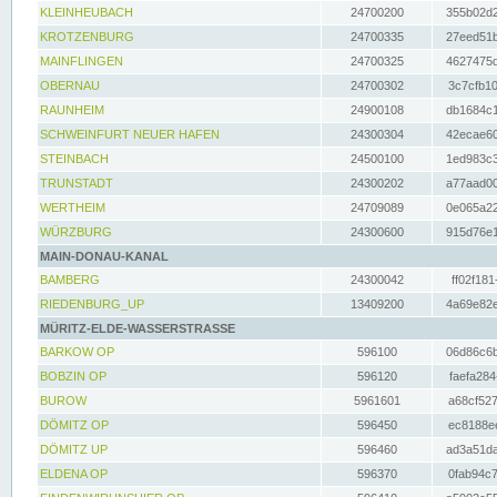
KLEINHEUBACH
24700200
355b02d2
KROTZENBURG
24700335
27eed51b
MAINFLINGEN
24700325
4627475d
OBERNAU
24700302
3c7cfb10
RAUNHEIM
24900108
db1684c1
SCHWEINFURT NEUER HAFEN
24300304
42ecae60
STEINBACH
24500100
1ed983c3
TRUNSTADT
24300202
a77aad00
WERTHEIM
24709089
0e065a22
WÜRZBURG
24300600
915d76e1
MAIN-DONAU-KANAL
BAMBERG
24300042
ff02f181
RIEDENBURG_UP
13409200
4a69e82e
MÜRITZ-ELDE-WASSERSTRASSE
BARKOW OP
596100
06d86c6b
BOBZIN OP
596120
faefa284
BUROW
5961601
a68cf527
DÖMITZ OP
596450
ec8188ee
DÖMITZ UP
596460
ad3a51da
ELDENA OP
596370
0fab94c7