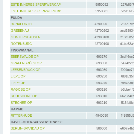
ESTE INNERES SPERRWERK AP
5950082
227b83f7
ESTE INNERES SPERRWERK BP
5950081
5fea1a12
FULDA
BONAFORTH
42900201
23721dfd
GREBENAU
42700202
acd63934
GUNTERSHAUSEN
42900100
213a585d
ROTENBURG
42700100
d1ba62a4
FINOWKANAL
EBERSWALDE OP
693170
3cd46cc7
GRAFENBRÜCK OP
693050
547422fb
LEESENBRÜCK OP
693030
f099ce74
LIEPE OP
693230
6f81b35f
LIEPE UP
693240
79d783d3
RAGÖSE OP
693190
b6bbe4f8
RUHLSDORF OP
693010
6629a4ca
STECHER OP
693210
516fbf8c
HAMME
RITTERHUDE
4940030
f49855d8
HAVEL-ODER-WASSERSTRASSE
BERLIN-SPANDAU OP
580300
e607a4b6