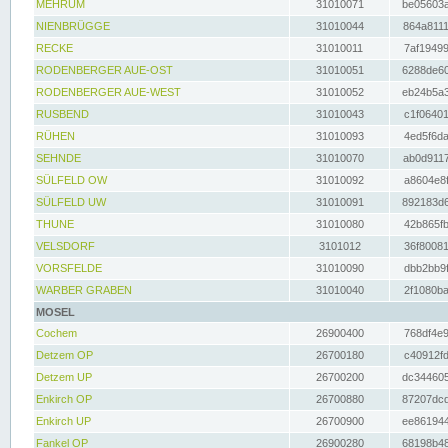
MEHRUM
31010071
be05603a
NIENBRÜGGE
31010044
864a8111
RECKE
31010011
7af19499
RODENBERGER AUE-OST
31010051
6288de60
RODENBERGER AUE-WEST
31010052
eb24b5a3
RUSBEND
31010043
c1f06401
RÜHEN
31010093
4ed5f6da
SEHNDE
31010070
ab0d9117
SÜLFELD OW
31010092
a8604e8f
SÜLFELD UW
31010091
892183d6
THUNE
31010080
42b865fb
VELSDORF
3101012
36f80081
VORSFELDE
31010090
dbb2bb9f
WARBER GRABEN
31010040
2f1080ba
MOSEL
Cochem
26900400
768df4e9
Detzem OP
26700180
c40912fd
Detzem UP
26700200
dc344605
Enkirch OP
26700880
87207dcd
Enkirch UP
26700900
ee861944
Fankel OP
26900280
68198b48