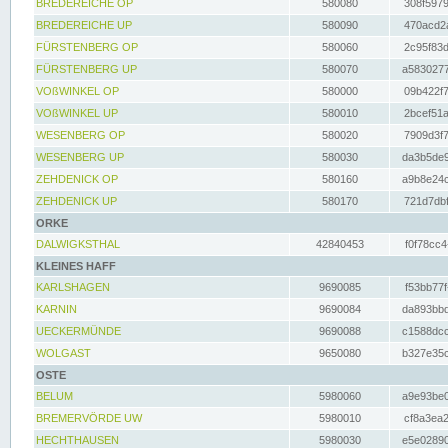
BREDEREICHE OP
580080
308f5979
BREDEREICHE UP
580090
470acd2a
FÜRSTENBERG OP
580060
2c95f83d
FÜRSTENBERG UP
580070
a5830277
VOßWINKEL OP
580000
09b422f7
VOßWINKEL UP
580010
2bcef51a
WESENBERG OP
580020
7909d3f7
WESENBERG UP
580030
da3b5de9
ZEHDENICK OP
580160
a9b8e24c
ZEHDENICK UP
580170
721d7dbf
ORKE
DALWIGKSTHAL
42840453
f0f78cc4
KLEINES HAFF
KARLSHAGEN
9690085
f53bb77f
KARNIN
9690084
da893bbd
UECKERMÜNDE
9690088
c1588dcc
WOLGAST
9650080
b327e35c
OSTE
BELUM
5980060
a9e93be0
BREMERVÖRDE UW
5980010
cf8a3ea2
HECHTHAUSEN
5980030
e5e02890