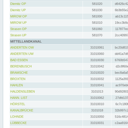
Diemitz OP
581020
d6426c42
Diemitz UP
581030
6b3b55e2
MIROW OP
581000
ab13c115
MIROW UP
581010
19cc3b9a
Strasen OP
581060
117877ec
Strasen UP
581070
2cc40997
MITTELLANDKANAL
ANDERTEN OW
31010061
bc20d819
ANDERTEN UW
31010060
dd41a7d6
BAD ESSEN
31010030
6760b547
BERENBUSCH
31010042
d2c8f60e
BRAMSCHE
31010020
bec8a6a5
BROXTEN
31010032
1125a391
HAHLEN
31010041
ac970eb0
HALDENSLEBEN
3101013
90d92801
HANN. LIST
31010062
27dfd137
HÖRSTEL
31010010
6c7c180f
KANALBRÜCKE
3101018
32b997c2
LOHNDE
31010050
516c4814
LÜBBECKE
31010031
c2aa9164