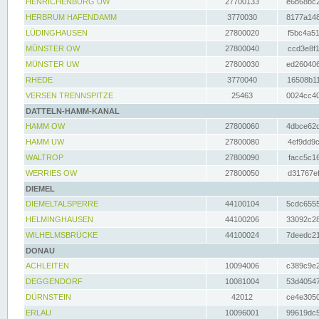
HENRICHENBURG UW
27700133
e6b68bc2
HERBRUM HAFENDAMM
3770030
8177a148
LÜDINGHAUSEN
27800020
f5bc4a51
MÜNSTER OW
27800040
ccd3e8f1
MÜNSTER UW
27800030
ed260406
RHEDE
3770040
16508b11
VERSEN TRENNSPITZE
25463
0024cc40
DATTELN-HAMM-KANAL
HAMM OW
27800060
4dbce62d
HAMM UW
27800080
4ef9dd9c
WALTROP
27800090
facc5c16
WERRIES OW
27800050
d31767ef
DIEMEL
DIEMELTALSPERRE
44100104
5cdc6555
HELMINGHAUSEN
44100206
33092c28
WILHELMSBRÜCKE
44100024
7deedc21
DONAU
ACHLEITEN
10094006
c389c9e2
DEGGENDORF
10081004
53d40547
DÜRNSTEIN
42012
ce4e3050
ERLAU
10096001
99619dc5