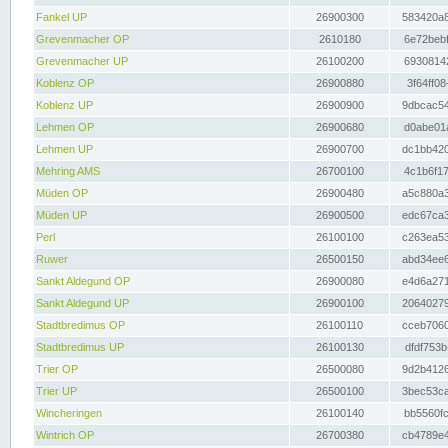
Fankel UP
26900300
583420a8
Grevenmacher OP
2610180
6e72bebf
Grevenmacher UP
26100200
69308142
Koblenz OP
26900880
3f64ff08
Koblenz UP
26900900
9dbcac54
Lehmen OP
26900680
d0abe01a
Lehmen UP
26900700
dc1bb420
Mehring AMS
26700100
4c1b6f17
Müden OP
26900480
a5c880a3
Müden UP
26900500
edc67ca3
Perl
26100100
c263ea53
Ruwer
26500150
abd34ee6
Sankt Aldegund OP
26900080
e4d6a271
Sankt Aldegund UP
26900100
20640279
Stadtbredimus OP
26100110
cceb7060
Stadtbredimus UP
26100130
dfdf753b
Trier OP
26500080
9d2b4126
Trier UP
26500100
3bec53ca
Wincheringen
26100140
bb5560fc
Wintrich OP
26700380
cb4789e4