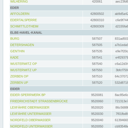
WILHERING
420061
aec23fd6
EDER
AFFOLDERN
42800502
ab9d5a42
EDERTALSPERRE
42800310
c6e9f744
SCHMITTLOTHEIM
42800309
d2155fa6
ELBE-HAVEL-KANAL
BURG
587507
831ad501
DETERSHAGEN
587505
a7b1eda9
GENTHIN
587535
e9e7f20c
KADE
587541
e4f29379
WUSTERWITZ OP
587540
c6a12d34
WUSTERWITZ UP
587550
3bfcf759
ZERBEN OP
587510
64c37072
ZERBEN UP
587520
532d8718
EIDER
EIDER-SPERRWERK BP
9520081
8ac85e6c
FRIEDRICHSTADT STRASSENBRÜCKE
9520060
721313e7
LEXFÄHRE OBERWASSER
9520020
86c5688f
LEXFÄHRE UNTERWASSER
9520030
7f01fbd8
NORDFELD OBERWASSER
9520040
61394669
NORDFELD UNTERWASSER
9520050
cb93548e