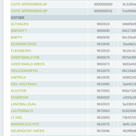
OSTE-SPERRWERK AP
9000000590
8c3295dc
OSTE-SPERRWERK BP
9000000532
7cb4566b
OSTSEE
ALTHAGEN
9650024
b8d05bf9
BARHÖFT
9650040
09227288
BARTH
9650030
00c33ed9
ECKERNFÖRDE
9610045
1faa9b2c
FLENSBURG
9610010
9e19c411
GREIFSWALD OIE
9690078
087b6386
GREIFSWALD-WIECK
9650073
6b53ef42
HEILIGENHAFEN
9610070
06219dd9
KAPPELN
9610035
b09f2243
KIEL-HOLTENAU
9610066
3ad4013f
KLOSTER
9670050
905e7328
KOSEROW
9690093
c0f33a36
LANGBALLIGAU
9610015
5a33bf14
LAUTERBACH
9670063
91922b9b
LT KIEL
9610050
736437d7
MARIENLEUCHTE
9610075
8effc15d
NEUENDORF HAFEN
9670046
492f85b8