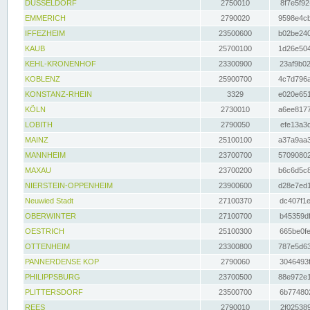
DÜSSELDORF
2750010
8f7e5f92
EMMERICH
2790020
9598e4cb
IFFEZHEIM
23500600
b02be240
KAUB
25700100
1d26e504
KEHL-KRONENHOF
23300900
23af9b02
KOBLENZ
25900700
4c7d796a
KONSTANZ-RHEIN
3329
e020e651
KÖLN
2730010
a6ee8177
LOBITH
2790050
efe13a3d
MAINZ
25100100
a37a9aa3
MANNHEIM
23700700
57090802
MAXAU
23700200
b6c6d5c8
NIERSTEIN-OPPENHEIM
23900600
d28e7ed1
Neuwied Stadt
27100370
dc407f1e
OBERWINTER
27100700
b45359df
OESTRICH
25100300
665be0fe
OTTENHEIM
23300800
787e5d63
PANNERDENSE KOP
2790060
3046493f
PHILIPPSBURG
23700500
88e972e1
PLITTERSDORF
23500700
6b774802
REES
2790010
2f025389