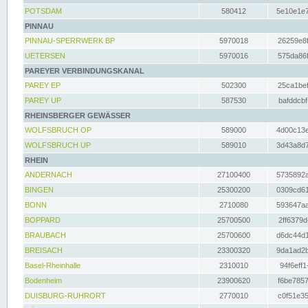
POTSDAM
580412
5e10e1e7
PINNAU
PINNAU-SPERRWERK BP
5970018
26259e8f
UETERSEN
5970016
575da86f
PAREYER VERBINDUNGSKANAL
PAREY EP
502300
25ca1bef
PAREY UP
587530
bafddcbf
RHEINSBERGER GEWÄSSER
WOLFSBRUCH OP
589000
4d00c13e
WOLFSBRUCH UP
589010
3d43a8d7
RHEIN
ANDERNACH
27100400
5735892a
BINGEN
25300200
0309cd61
BONN
2710080
593647aa
BOPPARD
25700500
2ff6379d
BRAUBACH
25700600
d6dc44d1
BREISACH
23300320
9da1ad2b
Basel-Rheinhalle
2310010
94f6eff1
Bodenheim
23900620
f6be7857
DUISBURG-RUHRORT
2770010
c0f51e35