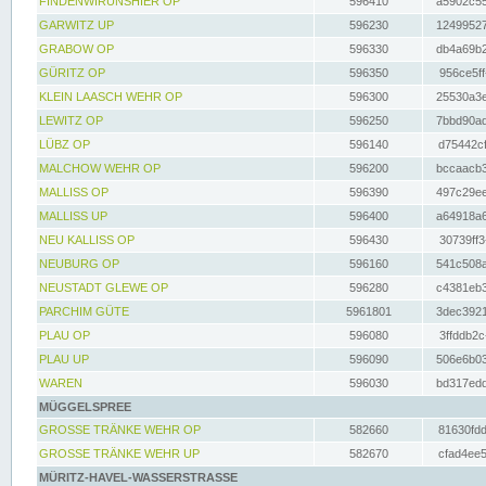
FINDENWIRUNSHIER OP
596410
a5902c55
GARWITZ UP
596230
12499527
GRABOW OP
596330
db4a69b2
GÜRITZ OP
596350
956ce5ff
KLEIN LAASCH WEHR OP
596300
25530a3e
LEWITZ OP
596250
7bbd90ad
LÜBZ OP
596140
d75442cf
MALCHOW WEHR OP
596200
bccaacb3
MALLISS OP
596390
497c29ee
MALLISS UP
596400
a64918a6
NEU KALLISS OP
596430
30739ff3
NEUBURG OP
596160
541c508a
NEUSTADT GLEWE OP
596280
c4381eb3
PARCHIM GÜTE
5961801
3dec3921
PLAU OP
596080
3ffddb2c
PLAU UP
596090
506e6b03
WAREN
596030
bd317edd
MÜGGELSPREE
GROSSE TRÄNKE WEHR OP
582660
81630fdd
GROSSE TRÄNKE WEHR UP
582670
cfad4ee5
MÜRITZ-HAVEL-WASSERSTRASSE