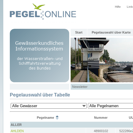
Hilfe
Link
Start
Pegelauswahl über Karte
Newsletter
Pegelauswahl über Tabelle
Pegelname
Nummer
UU
ALLER
AHLDEN
48900102
522286e2