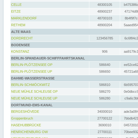
CELLE
48300105
b475386c
EITZE
48900237
47174d8f
MARKLENDORF
48700103
8b4f9f7c
RETHEM
48900204
5aaed954
ALTE MAAS
DORDRECHT
123456785
6c6f84c2
BODENSEE
KONSTANZ
906
aa9179c1
BERLIN-SPANDAUER-SCHIFFFAHRTSKANAL
BERLIN-PLÖTZENSEE OP
586640
ee52ce62
BERLIN-PLÖTZENSEE UP
586650
45721a68
DAHME-WASSERSTRASSE
BERLIN-SCHMÖCKWITZ
586810
6b595707
NEUE MÜHLE SCHLEUSE OP
586270
0e0dbcc9
NEUE MÜHLE SCHLEUSE UP
586280
c9a6c3bf
DORTMUND-EMS-KANAL
BERGESHÖVEDE
34000010
ade3a084
Groppenbruch
27700122
7bbdb421
HASEHUBBRÜCKE
3690010
04572010
HENRICHENBURG OW
27700111
70bee932