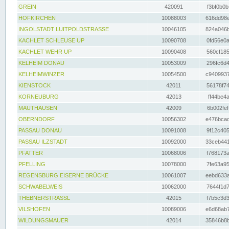
GREIN
420091
f3bf0b0b
HOFKIRCHEN
10088003
616dd98e
INGOLSTADT LUITPOLDSTRASSE
10046105
824a046b
KACHLET SCHLEUSE UP
10090708
0fd56e0a
KACHLET WEHR UP
10090408
560cf185
KELHEIM DONAU
10053009
296fc6d4
KELHEIMWINZER
10054500
c9409937
KIENSTOCK
42011
56178f74
KORNEUBURG
42013
ff44be4a
MAUTHAUSEN
42009
6b002fef
OBERNDORF
10056302
e476bcad
PASSAU DONAU
10091008
9f12c405
PASSAU ILZSTADT
10092000
33ceb441
PFATTER
10068006
f768173a
PFELLING
10078000
7fe63a95
REGENSBURG EISERNE BRÜCKE
10061007
eebd633a
SCHWABELWEIS
10062000
7644f1d7
THEBNERSTRASSL
42015
f7b5c3d3
VILSHOFEN
10089006
e6d68ab7
WILDUNGSMAUER
42014
35846b8b