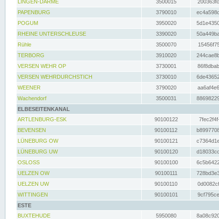
LINGEN-DARME
3500015
200363fc
PAPENBURG
3790010
ec4a598d
POGUM
3950020
5d1e4350
RHEINE UNTERSCHLEUSE
3390020
50a449ba
Rühle
3500070
15456f75
TERBORG
3910020
244cae8b
VERSEN WEHR OP
3730001
86f8dbab
VERSEN WEHRDURCHSTICH
3730010
6de43652
WEENER
3790020
aa6af4e6
Wachendorf
3500031
88698229
ELBESEITENKANAL
ARTLENBURG-ESK
90100122
7fec2f4f
BEVENSEN
90100112
b8997708
LÜNEBURG OW
90100121
c7364d1e
LÜNEBURG UW
90100120
d18033cd
OSLOSS
90100100
6c5b6422
UELZEN OW
90100111
728bd3e3
UELZEN UW
90100110
0d0082cf
WITTINGEN
90100101
9cf795ce
ESTE
BUXTEHUDE
5950080
8a08c920