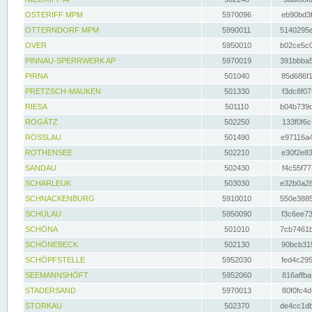
OSTERIFF MPM
5970096
eb90bd3f
OTTERNDORF MPM
5990011
5140295e
OVER
5950010
b02ce5c0
PINNAU-SPERRWERK AP
5970019
391bbba5
PIRNA
501040
85d686f1
PRETZSCH-MAUKEN
501330
f3dc8f07
RIESA
501110
b04b739d
ROGÄTZ
502250
133f0f6c
ROSSLAU
501490
e97116a4
ROTHENSEE
502210
e30f2e83
SANDAU
502430
f4c55f77
SCHARLEUK
503030
e32b0a28
SCHNACKENBURG
5910010
550e3885
SCHULAU
5950090
f3c6ee73
SCHÖNA
501010
7cb7461b
SCHÖNEBECK
502130
90bcb315
SCHÖPFSTELLE
5952030
fed4c295
SEEMANNSHÖFT
5952060
816affba
STADERSAND
5970013
80f0fc4d
STORKAU
502370
de4cc1db