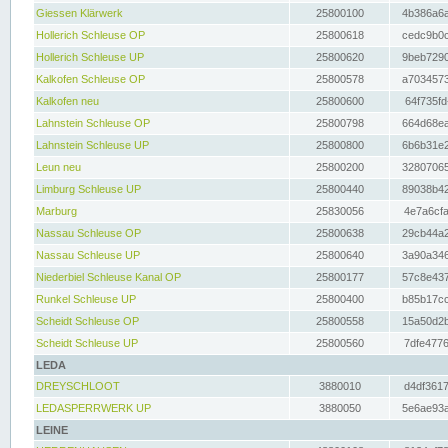
Giessen Klärwerk
25800100
4b386a6a
Hollerich Schleuse OP
25800618
cedc9b0c
Hollerich Schleuse UP
25800620
9beb7290
Kalkofen Schleuse OP
25800578
a7034573
Kalkofen neu
25800600
64f735fd
Lahnstein Schleuse OP
25800798
664d68ea
Lahnstein Schleuse UP
25800800
6b6b31e2
Leun neu
25800200
32807065
Limburg Schleuse UP
25800440
89038b42
Marburg
25830056
4e7a6cfa
Nassau Schleuse OP
25800638
29cb44a2
Nassau Schleuse UP
25800640
3a90a346
Niederbiel Schleuse Kanal OP
25800177
57c8e437
Runkel Schleuse UP
25800400
b85b17cc
Scheidt Schleuse OP
25800558
15a50d2b
Scheidt Schleuse UP
25800560
7dfe4776
LEDA
DREYSCHLOOT
3880010
d4df3617
LEDASPERRWERK UP
3880050
5e6ae93a
LEINE