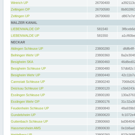
Wintrich UP
26700400
a392113c
Zeltingen OP
26700580
8b802863
Zeltingen UP
26700600
d867e7e9
MALZER KANAL
LIEBENWALDE OP
581540
3f8ceb6d
LIEBENWALDE UP
581550
a1cf60be
NECKAR
Aldingen Schleuse UP
23800280
dfdfb4ff
Beihingen Wehr UP
23800360
8a2e3048
Besigheim SKA
23800460
46d8ed02
Besigheim Schleuse UP
23800480
57db82c7
Besigheim Wehr UP
23800440
42c11b7a
Cannstatt Schleuse UP
23800240
7068d262
Deizisau Schleuse UP
23800120
c5b6243d
Esslingen Schleuse UP
23800180
130a3761
Esslingen Wehr OP
23800176
31c32a38
Feudenheim Schleuse UP
23800840
48a939b9
Gundelsheim UP
23800620
fc1072e4
Guttenbach Schleuse UP
23800660
bd36404b
Hassmersheim AMS
23800630
0e1b8ae0
Heidelberg UP
23800760
827b2685