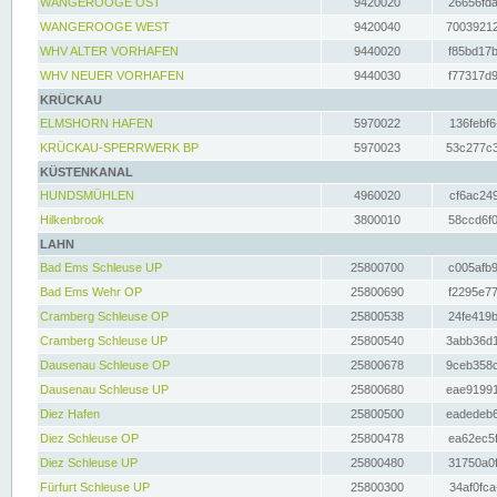
WANGEROOGE OST
9420020
26656fda
WANGEROOGE WEST
9420040
70039212
WHV ALTER VORHAFEN
9440020
f85bd17b
WHV NEUER VORHAFEN
9440030
f77317d9
KRÜCKAU
ELMSHORN HAFEN
5970022
136febf6
KRÜCKAU-SPERRWERK BP
5970023
53c277c3
KÜSTENKANAL
HUNDSMÜHLEN
4960020
cf6ac249
Hilkenbrook
3800010
58ccd6f0
LAHN
Bad Ems Schleuse UP
25800700
c005afb9
Bad Ems Wehr OP
25800690
f2295e77
Cramberg Schleuse OP
25800538
24fe419b
Cramberg Schleuse UP
25800540
3abb36d1
Dausenau Schleuse OP
25800678
9ceb358c
Dausenau Schleuse UP
25800680
eae91991
Diez Hafen
25800500
eadedeb6
Diez Schleuse OP
25800478
ea62ec5f
Diez Schleuse UP
25800480
31750a0f
Fürfurt Schleuse UP
25800300
34af0fca