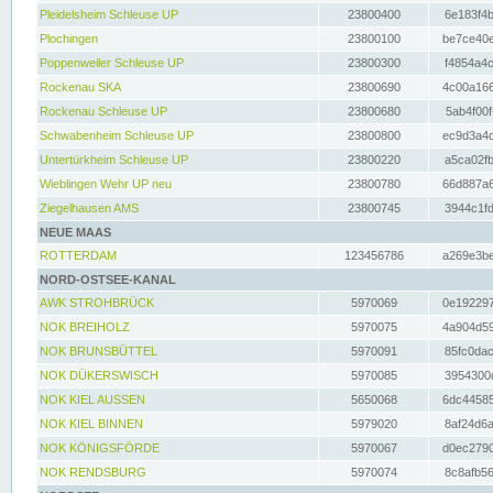
Pleidelsheim Schleuse UP
23800400
6e183f4b
Plochingen
23800100
be7ce40e
Poppenweiler Schleuse UP
23800300
f4854a4c
Rockenau SKA
23800690
4c00a166
Rockenau Schleuse UP
23800680
5ab4f00f
Schwabenheim Schleuse UP
23800800
ec9d3a4d
Untertürkheim Schleuse UP
23800220
a5ca02fb
Wieblingen Wehr UP neu
23800780
66d887a6
Ziegelhausen AMS
23800745
3944c1fd
NEUE MAAS
ROTTERDAM
123456786
a269e3be
NORD-OSTSEE-KANAL
AWK STROHBRÜCK
5970069
0e192297
NOK BREIHOLZ
5970075
4a904d59
NOK BRUNSBÜTTEL
5970091
85fc0dac
NOK DÜKERSWISCH
5970085
3954300d
NOK KIEL AUSSEN
5650068
6dc44585
NOK KIEL BINNEN
5979020
8af24d6a
NOK KÖNIGSFÖRDE
5970067
d0ec2790
NOK RENDSBURG
5970074
8c8afb56