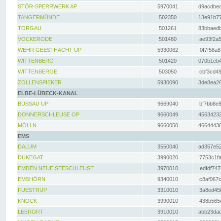
STÖR-SPERRWERK AP
5970041
d9acdbec
TANGERMÜNDE
502350
13e91b77
TORGAU
501261
83bbaedb
VOCKERODE
501480
ae93f2a5
WEHR GEESTHACHT UP
5930062
0f7f58a8
WITTENBERG
501420
070b1eb4
WITTENBERGE
503050
cbf3cd49
ZOLLENSPIEKER
5930090
3de8ea26
ELBE-LÜBECK-KANAL
BÜSSAU UP
9669040
bf7bb8e8
DONNERSCHLEUSE OP
9660049
45634232
MÖLLN
9660050
46644438
EMS
DALUM
3550040
ad357e52
DUKEGAT
3990020
7753c1fa
EMDEN NEUE SEESCHLEUSE
3970010
edfdf747
EMSHÖRN
9340010
c8af067c
FUESTRUP
3310010
3a8ed45f
KNOCK
3990010
438b565e
LEERORT
3910010
abb23dad