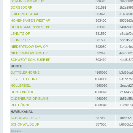
BERLIN-SPANDAU UP
580310
2c68509c
BORGSDORF
581591
1b2e2996
FRIEDRICHSTHAL
603420
314945d6
HOHENSAATEN WEST AP
603400
99309d3e
HOHENSAATEN WEST BP
603310
3404a6e5
LEHNITZ OP
581580
c8a1cf0a
LEHNITZ UP
581590
5bb1f56d
NIEDERFINOW SHW OP
692080
414dd4ee
NIEDERFINOW SHW UP
692090
4eec6b25
SCHWEDT SCHLEUSE BP
603410
4ee515f9
HUNTE
BUTTELERHÖRNE
4960060
b3d88ca6
ELSFLETH OHRT
4960080
531da758
HOLLERSIEL
4960050
2eacef2f
HUNTEBRÜCK
4960070
2e1d458b
OLDENBURG-DRIELAKE
4960030
1b51e55e
REITHÖRNE
4960040
c9df61c4
HAVELKANAL
SCHÖNWALDE OP
587050
d8ef9f21
SCHÖNWALDE UP
587060
b6650b13
IJSSEL