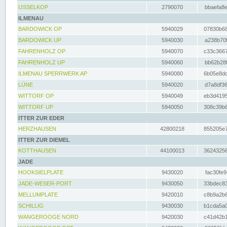
IJSSELKOP
2790070
bbaefa8e
ILMENAU
BARDOWICK OP
5940029
07830b68
BARDOWICK UP
5940030
a238b70f
FAHRENHOLZ OP
5940070
c33c3667
FAHRENHOLZ UP
5940060
bb62b28f
ILMENAU SPERRWERK AP
5940080
6b05e8dc
LÜNE
5940020
d7a8df36
WITTORF OP
5940049
eb3d4195
WITTORF UP
5940050
308c39b6
ITTER ZUR EDER
HERZHAUSEN
42800218
855205e7
ITTER ZUR DIEMEL
KOTTHAUSEN
44100013
36243256
JADE
HOOKSIELPLATE
9430020
fac30fe9
JADE-WESER-PORT
9430050
33bdec83
MELLUMPLATE
9420010
c8b9a2b6
SCHILLIG
9430030
b1cda5a0
WANGEROOGE NORD
9420030
c41d42b1