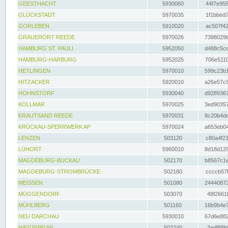
GEESTHACHT
5930060
44f7e955
GLÜCKSTADT
5970035
1f1bbed7
GORLEBEN
5910020
ac507f42
GRAUERORT REEDE
5970026
7398029b
HAMBURG ST. PAULI
5952050
d488c5cc
HAMBURG-HARBURG
5952025
706e5110
HETLINGEN
5970010
599c23b1
HITZACKER
5920010
a26e57c9
HOHNSTORF
5930040
d9289367
KOLLMAR
5970025
3ed90357
KRAUTSAND REEDE
5970031
8c20b4dc
KRÜCKAU-SPERRWERK AP
5970024
a653eb04
LENZEN
503120
c80a4f21
LÜHORT
5960010
8d18d129
MAGDEBURG-BUCKAU
502170
b8567c1e
MAGDEBURG-STROMBRÜCKE
502180
ccccb57f
MEISSEN
501080
24440872
MÜGGENDORF
503070
48f2661f
MÜHLBERG
501160
16b9b4e7
NEU DARCHAU
5930010
67d6e882
NIEGRIPP AP
502240
3adf88fd