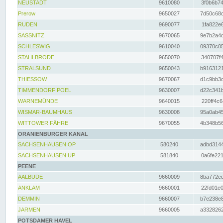
NEUSTADT
9610080
3f0b6b74
Prerow
9650027
7d50c68c
RUDEN
9690077
1fa822e6
SASSNITZ
9670065
9e7b2a4d
SCHLESWIG
9610040
09370c05
STAHLBRODE
9650070
340707f4
STRALSUND
9650043
b9163121
THIESSOW
9670067
d1c9bb3c
TIMMENDORF POEL
9630007
d22c341b
WARNEMÜNDE
9640015
220ff4c6
WISMAR-BAUMHAUS
9630008
95a0ab45
WITTOWER FÄHRE
9670055
4b348b56
ORANIENBURGER KANAL
SACHSENHAUSEN OP
580240
adbd3144
SACHSENHAUSEN UP
581840
0a6fe221
PEENE
AALBUDE
9660009
8ba772ed
ANKLAM
9660001
22fd01e0
DEMMIN
9660007
b7e238e8
JARMEN
9660005
a3328262
POTSDAMER HAVEL