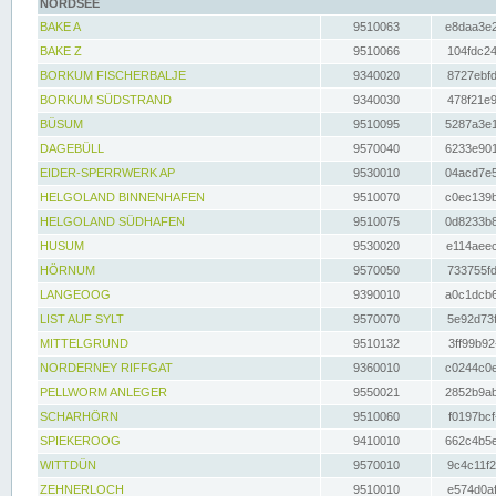
NORDSEE
BAKE A
9510063
e8daa3e2
BAKE Z
9510066
104fdc24
BORKUM FISCHERBALJE
9340020
8727ebfd
BORKUM SÜDSTRAND
9340030
478f21e9
BÜSUM
9510095
5287a3e1
DAGEBÜLL
9570040
6233e901
EIDER-SPERRWERK AP
9530010
04acd7e5
HELGOLAND BINNENHAFEN
9510070
c0ec139b
HELGOLAND SÜDHAFEN
9510075
0d8233b8
HUSUM
9530020
e114aeec
HÖRNUM
9570050
733755fd
LANGEOOG
9390010
a0c1dcb6
LIST AUF SYLT
9570070
5e92d73f
MITTELGRUND
9510132
3ff99b92
NORDERNEY RIFFGAT
9360010
c0244c0e
PELLWORM ANLEGER
9550021
2852b9ab
SCHARHÖRN
9510060
f0197bcf
SPIEKEROOG
9410010
662c4b5e
WITTDÜN
9570010
9c4c11f2
ZEHNERLOCH
9510010
e574d0af