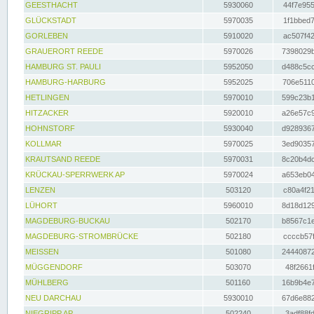
GEESTHACHT
5930060
44f7e955
GLÜCKSTADT
5970035
1f1bbed7
GORLEBEN
5910020
ac507f42
GRAUERORT REEDE
5970026
7398029b
HAMBURG ST. PAULI
5952050
d488c5cc
HAMBURG-HARBURG
5952025
706e5110
HETLINGEN
5970010
599c23b1
HITZACKER
5920010
a26e57c9
HOHNSTORF
5930040
d9289367
KOLLMAR
5970025
3ed90357
KRAUTSAND REEDE
5970031
8c20b4dc
KRÜCKAU-SPERRWERK AP
5970024
a653eb04
LENZEN
503120
c80a4f21
LÜHORT
5960010
8d18d129
MAGDEBURG-BUCKAU
502170
b8567c1e
MAGDEBURG-STROMBRÜCKE
502180
ccccb57f
MEISSEN
501080
24440872
MÜGGENDORF
503070
48f2661f
MÜHLBERG
501160
16b9b4e7
NEU DARCHAU
5930010
67d6e882
NIEGRIPP AP
502240
3adf88fd