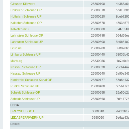
Giessen Klärwerk
25800100
4b386a6a
Hollerich Schleuse OP
25800618
cedc9b0c
Hollerich Schleuse UP
25800620
9beb7290
Kalkofen Schleuse OP
25800578
a7034573
Kalkofen neu
25800600
64f735fd
Lahnstein Schleuse OP
25800798
664d68ea
Lahnstein Schleuse UP
25800800
6b6b31e2
Leun neu
25800200
32807065
Limburg Schleuse UP
25800440
89038b42
Marburg
25830056
4e7a6cfa
Nassau Schleuse OP
25800638
29cb44a2
Nassau Schleuse UP
25800640
3a90a346
Niederbiel Schleuse Kanal OP
25800177
57c8e437
Runkel Schleuse UP
25800400
b85b17cc
Scheidt Schleuse OP
25800558
15a50d2b
Scheidt Schleuse UP
25800560
7dfe4776
LEDA
DREYSCHLOOT
3880010
d4df3617
LEDASPERRWERK UP
3880050
5e6ae93a
LEINE