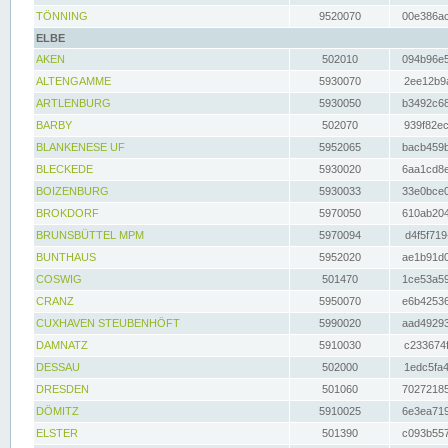
TÖNNING
9520070
00e386ac
ELBE
AKEN
502010
094b96e5
ALTENGAMME
5930070
2ee12b9a
ARTLENBURG
5930050
b3492c68
BARBY
502070
939f82ec
BLANKENESE UF
5952065
bacb459b
BLECKEDE
5930020
6aa1cd8e
BOIZENBURG
5930033
33e0bce0
BROKDORF
5970050
610ab204
BRUNSBÜTTEL MPM
5970094
d4f5f719
BUNTHAUS
5952020
ae1b91d0
COSWIG
501470
1ce53a59
CRANZ
5950070
e6b42536
CUXHAVEN STEUBENHÖFT
5990020
aad49293
DAMNATZ
5910030
c233674f
DESSAU
502000
1edc5fa4
DRESDEN
501060
70272185
DÖMITZ
5910025
6e3ea719
ELSTER
501390
c093b557