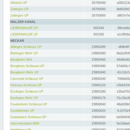
Wintrich UP
26700400
a392113c
Zeltingen OP
26700580
8b802863
Zeltingen UP
26700600
d867e7e9
MALZER KANAL
LIEBENWALDE OP
581540
3f8ceb6d
LIEBENWALDE UP
581550
a1cf60be
NECKAR
Aldingen Schleuse UP
23800280
dfdfb4ff
Beihingen Wehr UP
23800360
8a2e3048
Besigheim SKA
23800460
46d8ed02
Besigheim Schleuse UP
23800480
57db82c7
Besigheim Wehr UP
23800440
42c11b7a
Cannstatt Schleuse UP
23800240
7068d262
Deizisau Schleuse UP
23800120
c5b6243d
Esslingen Schleuse UP
23800180
130a3761
Esslingen Wehr OP
23800176
31c32a38
Feudenheim Schleuse UP
23800840
48a939b9
Gundelsheim UP
23800620
fc1072e4
Guttenbach Schleuse UP
23800660
bd36404b
Hassmersheim AMS
23800630
0e1b8ae0
Heidelberg UP
23800760
827b2685