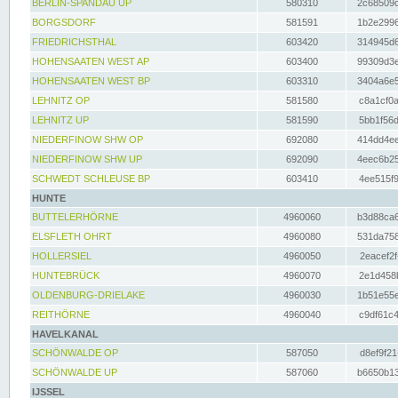
BERLIN-SPANDAU UP
580310
2c68509c
BORGSDORF
581591
1b2e2996
FRIEDRICHSTHAL
603420
314945d6
HOHENSAATEN WEST AP
603400
99309d3e
HOHENSAATEN WEST BP
603310
3404a6e5
LEHNITZ OP
581580
c8a1cf0a
LEHNITZ UP
581590
5bb1f56d
NIEDERFINOW SHW OP
692080
414dd4ee
NIEDERFINOW SHW UP
692090
4eec6b25
SCHWEDT SCHLEUSE BP
603410
4ee515f9
HUNTE
BUTTELERHÖRNE
4960060
b3d88ca6
ELSFLETH OHRT
4960080
531da758
HOLLERSIEL
4960050
2eacef2f
HUNTEBRÜCK
4960070
2e1d458b
OLDENBURG-DRIELAKE
4960030
1b51e55e
REITHÖRNE
4960040
c9df61c4
HAVELKANAL
SCHÖNWALDE OP
587050
d8ef9f21
SCHÖNWALDE UP
587060
b6650b13
IJSSEL