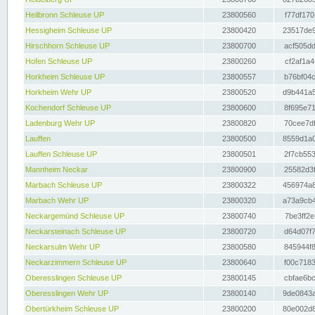
Heilbronn Schleuse UP
23800560
f77df170
Hessigheim Schleuse UP
23800420
23517de9
Hirschhorn Schleuse UP
23800700
acf505dd
Hofen Schleuse UP
23800260
cf2af1a4
Horkheim Schleuse UP
23800557
b76bf04c
Horkheim Wehr UP
23800520
d9b441a5
Kochendorf Schleuse UP
23800600
8f695e71
Ladenburg Wehr UP
23800820
70cee7df
Lauffen
23800500
8559d1a0
Lauffen Schleuse UP
23800501
2f7cb553
Mannheim Neckar
23800900
25582d3f
Marbach Schleuse UP
23800322
456974a8
Marbach Wehr UP
23800320
a73a9cb4
Neckargemünd Schleuse UP
23800740
7be3ff2e
Neckarsteinach Schleuse UP
23800720
d64d07f7
Neckarsulm Wehr UP
23800580
845944f8
Neckarzimmern Schleuse UP
23800640
f00c7183
Oberesslingen Schleuse UP
23800145
cbfae6bc
Oberesslingen Wehr UP
23800140
9de0843a
Obertürkheim Schleuse UP
23800200
80e002d8