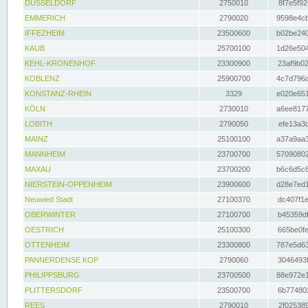
DÜSSELDORF
2750010
8f7e5f92
EMMERICH
2790020
9598e4cb
IFFEZHEIM
23500600
b02be240
KAUB
25700100
1d26e504
KEHL-KRONENHOF
23300900
23af9b02
KOBLENZ
25900700
4c7d796a
KONSTANZ-RHEIN
3329
e020e651
KÖLN
2730010
a6ee8177
LOBITH
2790050
efe13a3d
MAINZ
25100100
a37a9aa3
MANNHEIM
23700700
57090802
MAXAU
23700200
b6c6d5c8
NIERSTEIN-OPPENHEIM
23900600
d28e7ed1
Neuwied Stadt
27100370
dc407f1e
OBERWINTER
27100700
b45359df
OESTRICH
25100300
665be0fe
OTTENHEIM
23300800
787e5d63
PANNERDENSE KOP
2790060
3046493f
PHILIPPSBURG
23700500
88e972e1
PLITTERSDORF
23500700
6b774802
REES
2790010
2f025389