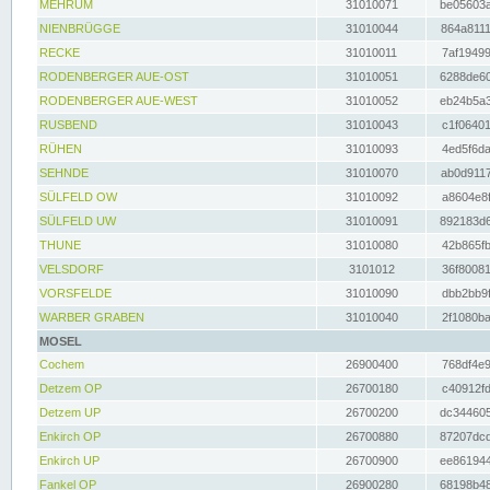
MEHRUM
31010071
be05603a
NIENBRÜGGE
31010044
864a8111
RECKE
31010011
7af19499
RODENBERGER AUE-OST
31010051
6288de60
RODENBERGER AUE-WEST
31010052
eb24b5a3
RUSBEND
31010043
c1f06401
RÜHEN
31010093
4ed5f6da
SEHNDE
31010070
ab0d9117
SÜLFELD OW
31010092
a8604e8f
SÜLFELD UW
31010091
892183d6
THUNE
31010080
42b865fb
VELSDORF
3101012
36f80081
VORSFELDE
31010090
dbb2bb9f
WARBER GRABEN
31010040
2f1080ba
MOSEL
Cochem
26900400
768df4e9
Detzem OP
26700180
c40912fd
Detzem UP
26700200
dc344605
Enkirch OP
26700880
87207dcd
Enkirch UP
26700900
ee861944
Fankel OP
26900280
68198b48