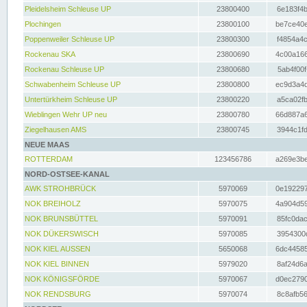
Pleidelsheim Schleuse UP
23800400
6e183f4b
Plochingen
23800100
be7ce40e
Poppenweiler Schleuse UP
23800300
f4854a4c
Rockenau SKA
23800690
4c00a166
Rockenau Schleuse UP
23800680
5ab4f00f
Schwabenheim Schleuse UP
23800800
ec9d3a4d
Untertürkheim Schleuse UP
23800220
a5ca02fb
Wieblingen Wehr UP neu
23800780
66d887a6
Ziegelhausen AMS
23800745
3944c1fd
NEUE MAAS
ROTTERDAM
123456786
a269e3be
NORD-OSTSEE-KANAL
AWK STROHBRÜCK
5970069
0e192297
NOK BREIHOLZ
5970075
4a904d59
NOK BRUNSBÜTTEL
5970091
85fc0dac
NOK DÜKERSWISCH
5970085
3954300d
NOK KIEL AUSSEN
5650068
6dc44585
NOK KIEL BINNEN
5979020
8af24d6a
NOK KÖNIGSFÖRDE
5970067
d0ec2790
NOK RENDSBURG
5970074
8c8afb56