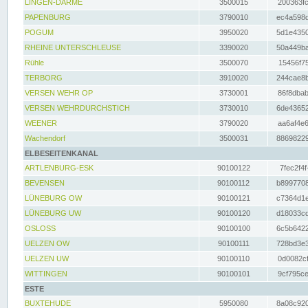
LINGEN-DARME
3500015
200363fc
PAPENBURG
3790010
ec4a598d
POGUM
3950020
5d1e4350
RHEINE UNTERSCHLEUSE
3390020
50a449ba
Rühle
3500070
15456f75
TERBORG
3910020
244cae8b
VERSEN WEHR OP
3730001
86f8dbab
VERSEN WEHRDURCHSTICH
3730010
6de43652
WEENER
3790020
aa6af4e6
Wachendorf
3500031
88698229
ELBESEITENKANAL
ARTLENBURG-ESK
90100122
7fec2f4f
BEVENSEN
90100112
b8997708
LÜNEBURG OW
90100121
c7364d1e
LÜNEBURG UW
90100120
d18033cd
OSLOSS
90100100
6c5b6422
UELZEN OW
90100111
728bd3e3
UELZEN UW
90100110
0d0082cf
WITTINGEN
90100101
9cf795ce
ESTE
BUXTEHUDE
5950080
8a08c920