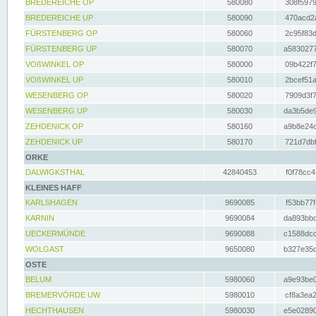
BREDEREICHE OP
580080
308f5979
BREDEREICHE UP
580090
470acd2a
FÜRSTENBERG OP
580060
2c95f83d
FÜRSTENBERG UP
580070
a5830277
VOßWINKEL OP
580000
09b422f7
VOßWINKEL UP
580010
2bcef51a
WESENBERG OP
580020
7909d3f7
WESENBERG UP
580030
da3b5de9
ZEHDENICK OP
580160
a9b8e24c
ZEHDENICK UP
580170
721d7dbf
ORKE
DALWIGKSTHAL
42840453
f0f78cc4
KLEINES HAFF
KARLSHAGEN
9690085
f53bb77f
KARNIN
9690084
da893bbd
UECKERMÜNDE
9690088
c1588dcc
WOLGAST
9650080
b327e35c
OSTE
BELUM
5980060
a9e93be0
BREMERVÖRDE UW
5980010
cf8a3ea2
HECHTHAUSEN
5980030
e5e02890