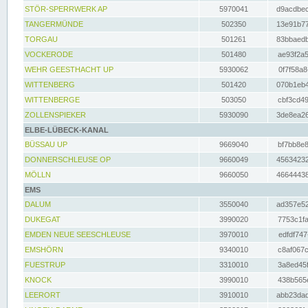
STÖR-SPERRWERK AP
5970041
d9acdbec
TANGERMÜNDE
502350
13e91b77
TORGAU
501261
83bbaedb
VOCKERODE
501480
ae93f2a5
WEHR GEESTHACHT UP
5930062
0f7f58a8
WITTENBERG
501420
070b1eb4
WITTENBERGE
503050
cbf3cd49
ZOLLENSPIEKER
5930090
3de8ea26
ELBE-LÜBECK-KANAL
BÜSSAU UP
9669040
bf7bb8e8
DONNERSCHLEUSE OP
9660049
45634232
MÖLLN
9660050
46644438
EMS
DALUM
3550040
ad357e52
DUKEGAT
3990020
7753c1fa
EMDEN NEUE SEESCHLEUSE
3970010
edfdf747
EMSHÖRN
9340010
c8af067c
FUESTRUP
3310010
3a8ed45f
KNOCK
3990010
438b565e
LEERORT
3910010
abb23dad