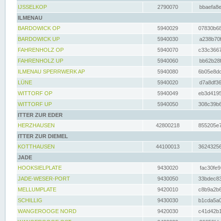
IJSSELKOP
2790070
bbaefa8e
ILMENAU
BARDOWICK OP
5940029
07830b68
BARDOWICK UP
5940030
a238b70f
FAHRENHOLZ OP
5940070
c33c3667
FAHRENHOLZ UP
5940060
bb62b28f
ILMENAU SPERRWERK AP
5940080
6b05e8dc
LÜNE
5940020
d7a8df36
WITTORF OP
5940049
eb3d4195
WITTORF UP
5940050
308c39b6
ITTER ZUR EDER
HERZHAUSEN
42800218
855205e7
ITTER ZUR DIEMEL
KOTTHAUSEN
44100013
36243256
JADE
HOOKSIELPLATE
9430020
fac30fe9
JADE-WESER-PORT
9430050
33bdec83
MELLUMPLATE
9420010
c8b9a2b6
SCHILLIG
9430030
b1cda5a0
WANGEROOGE NORD
9420030
c41d42b1