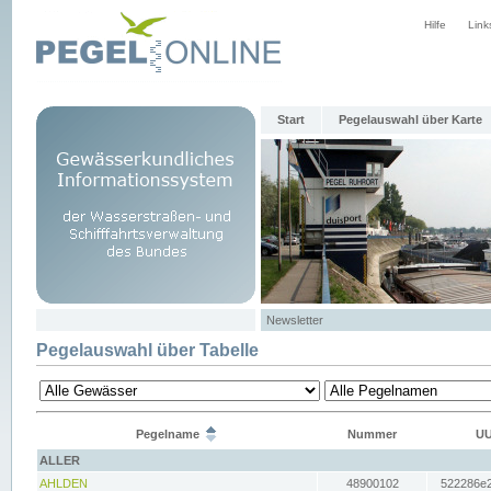
Hilfe
Link
Start
Pegelauswahl über Karte
Newsletter
Pegelauswahl über Tabelle
Pegelname
Nummer
UU
ALLER
AHLDEN
48900102
522286e2