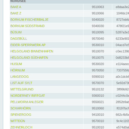
NORDSEE
BAKE A
9510063
e8daa3e2
BAKE Z
9510066
104fdc24
BORKUM FISCHERBALJE
9340020
8727ebfd
BORKUM SÜDSTRAND
9340030
478f21e9
BÜSUM
9510095
5287a3e1
DAGEBÜLL
9570040
6233e901
EIDER-SPERRWERK AP
9530010
04acd7e5
HELGOLAND BINNENHAFEN
9510070
c0ec139b
HELGOLAND SÜDHAFEN
9510075
0d8233b8
HUSUM
9530020
e114aeec
HÖRNUM
9570050
733755fd
LANGEOOG
9390010
a0c1dcb6
LIST AUF SYLT
9570070
5e92d73f
MITTELGRUND
9510132
3ff99b92
NORDERNEY RIFFGAT
9360010
c0244c0e
PELLWORM ANLEGER
9550021
2852b9ab
SCHARHÖRN
9510060
f0197bcf
SPIEKEROOG
9410010
662c4b5e
WITTDÜN
9570010
9c4c11f2
ZEHNERLOCH
9510010
e574d0af