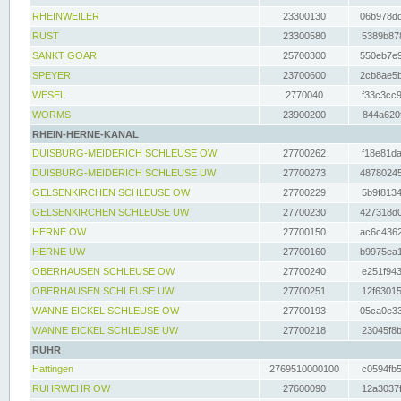
RHEINWEILER
23300130
06b978dd
RUST
23300580
5389b878
SANKT GOAR
25700300
550eb7e9
SPEYER
23700600
2cb8ae5b
WESEL
2770040
f33c3cc9
WORMS
23900200
844a620f
RHEIN-HERNE-KANAL
DUISBURG-MEIDERICH SCHLEUSE OW
27700262
f18e81da
DUISBURG-MEIDERICH SCHLEUSE UW
27700273
48780245
GELSENKIRCHEN SCHLEUSE OW
27700229
5b9f8134
GELSENKIRCHEN SCHLEUSE UW
27700230
427318d0
HERNE OW
27700150
ac6c4362
HERNE UW
27700160
b9975ea1
OBERHAUSEN SCHLEUSE OW
27700240
e251f943
OBERHAUSEN SCHLEUSE UW
27700251
12f63015
WANNE EICKEL SCHLEUSE OW
27700193
05ca0e33
WANNE EICKEL SCHLEUSE UW
27700218
23045f8b
RUHR
Hattingen
2769510000100
c0594fb5
RUHRWEHR OW
27600090
12a3037f