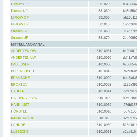
Diemitz OP
581020
d6426c42
Diemitz UP
581030
6b3b55e2
MIROW OP
581000
ab13c115
MIROW UP
581010
19cc3b9a
Strasen OP
581060
117877ec
Strasen UP
581070
2cc40997
MITTELLANDKANAL
ANDERTEN OW
31010061
bc20d819
ANDERTEN UW
31010060
dd41a7d6
BAD ESSEN
31010030
6760b547
BERENBUSCH
31010042
d2c8f60e
BRAMSCHE
31010020
bec8a6a5
BROXTEN
31010032
1125a391
HAHLEN
31010041
ac970eb0
HALDENSLEBEN
3101013
90d92801
HANN. LIST
31010062
27dfd137
HÖRSTEL
31010010
6c7c180f
KANALBRÜCKE
3101018
32b997c2
LOHNDE
31010050
516c4814
LÜBBECKE
31010031
c2aa9164