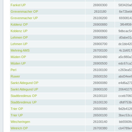
Fankel UP
26900300
583420a8
Grevenmacher OP
2610180
6e72bebf
Grevenmacher UP
26100200
69308142
Koblenz OP
26900880
3f64ff08
Koblenz UP
26900900
9dbcac54
Lehmen OP
26900680
d0abe01a
Lehmen UP
26900700
dc1bb420
Mehring AMS
26700100
4c1b6f17
Müden OP
26900480
a5c880a3
Müden UP
26900500
edc67ca3
Perl
26100100
c263ea53
Ruwer
26500150
abd34ee6
Sankt Aldegund OP
26900080
e4d6a271
Sankt Aldegund UP
26900100
20640279
Stadtbredimus OP
26100110
cceb7060
Stadtbredimus UP
26100130
dfdf753b
Trier OP
26500080
9d2b4126
Trier UP
26500100
3bec53ca
Wincheringen
26100140
bb5560fc
Wintrich OP
26700380
cb4789e4