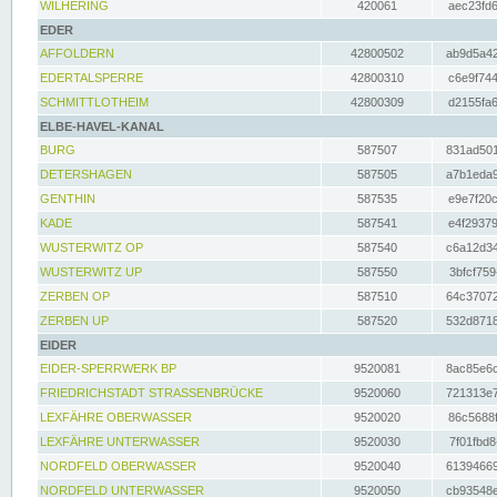
WILHERING
420061
aec23fd6
EDER
AFFOLDERN
42800502
ab9d5a42
EDERTALSPERRE
42800310
c6e9f744
SCHMITTLOTHEIM
42800309
d2155fa6
ELBE-HAVEL-KANAL
BURG
587507
831ad501
DETERSHAGEN
587505
a7b1eda9
GENTHIN
587535
e9e7f20c
KADE
587541
e4f29379
WUSTERWITZ OP
587540
c6a12d34
WUSTERWITZ UP
587550
3bfcf759
ZERBEN OP
587510
64c37072
ZERBEN UP
587520
532d8718
EIDER
EIDER-SPERRWERK BP
9520081
8ac85e6c
FRIEDRICHSTADT STRASSENBRÜCKE
9520060
721313e7
LEXFÄHRE OBERWASSER
9520020
86c5688f
LEXFÄHRE UNTERWASSER
9520030
7f01fbd8
NORDFELD OBERWASSER
9520040
61394669
NORDFELD UNTERWASSER
9520050
cb93548e