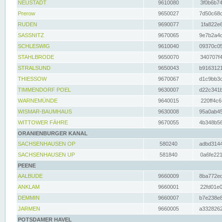
NEUSTADT
9610080
3f0b6b74
Prerow
9650027
7d50c68c
RUDEN
9690077
1fa822e6
SASSNITZ
9670065
9e7b2a4d
SCHLESWIG
9610040
09370c05
STAHLBRODE
9650070
340707f4
STRALSUND
9650043
b9163121
THIESSOW
9670067
d1c9bb3c
TIMMENDORF POEL
9630007
d22c341b
WARNEMÜNDE
9640015
220ff4c6
WISMAR-BAUMHAUS
9630008
95a0ab45
WITTOWER FÄHRE
9670055
4b348b56
ORANIENBURGER KANAL
SACHSENHAUSEN OP
580240
adbd3144
SACHSENHAUSEN UP
581840
0a6fe221
PEENE
AALBUDE
9660009
8ba772ed
ANKLAM
9660001
22fd01e0
DEMMIN
9660007
b7e238e8
JARMEN
9660005
a3328262
POTSDAMER HAVEL