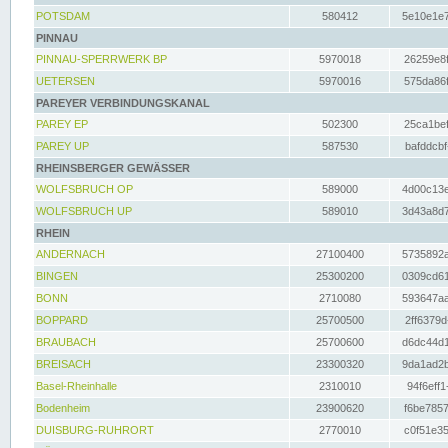
POTSDAM
580412
5e10e1e7
PINNAU
PINNAU-SPERRWERK BP
5970018
26259e8f
UETERSEN
5970016
575da86f
PAREYER VERBINDUNGSKANAL
PAREY EP
502300
25ca1bef
PAREY UP
587530
bafddcbf
RHEINSBERGER GEWÄSSER
WOLFSBRUCH OP
589000
4d00c13e
WOLFSBRUCH UP
589010
3d43a8d7
RHEIN
ANDERNACH
27100400
5735892a
BINGEN
25300200
0309cd61
BONN
2710080
593647aa
BOPPARD
25700500
2ff6379d
BRAUBACH
25700600
d6dc44d1
BREISACH
23300320
9da1ad2b
Basel-Rheinhalle
2310010
94f6eff1
Bodenheim
23900620
f6be7857
DUISBURG-RUHRORT
2770010
c0f51e35