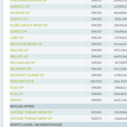
FINDENWIRUNSHIER OP
596410
a5902c55
GARWITZ UP
596230
12499527
GRABOW OP
596330
db4a69b2
GÜRITZ OP
596350
956ce5ff
KLEIN LAASCH WEHR OP
596300
25530a3e
LEWITZ OP
596250
7bbd90ad
LÜBZ OP
596140
d75442cf
MALCHOW WEHR OP
596200
bccaacb3
MALLISS OP
596390
497c29ee
MALLISS UP
596400
a64918a6
NEU KALLISS OP
596430
30739ff3
NEUBURG OP
596160
541c508a
NEUSTADT GLEWE OP
596280
c4381eb3
PARCHIM GÜTE
5961801
3dec3921
PLAU OP
596080
3ffddb2c
PLAU UP
596090
506e6b03
WAREN
596030
bd317edd
MÜGGELSPREE
GROSSE TRÄNKE WEHR OP
582660
81630fdd
GROSSE TRÄNKE WEHR UP
582670
cfad4ee5
MÜRITZ-HAVEL-WASSERSTRASSE