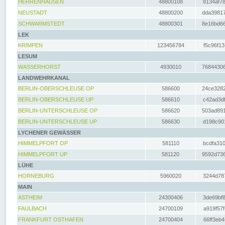
HERRENHAUSEN
48800108
8134af78
NEUSTADT
48800200
dda39817
SCHWARMSTEDT
48800301
8e16bd66
LEK
KRIMPEN
123456784
f5c96f13
LESUM
WASSERHORST
4930010
76844306
LANDWEHRKANAL
BERLIN-OBERSCHLEUSE OP
586600
24ce3282
BERLIN-OBERSCHLEUSE UP
586610
c42ad3df
BERLIN-UNTERSCHLEUSE OP
586620
503ad891
BERLIN-UNTERSCHLEUSE UP
586630
d198c901
LYCHENER GEWÄSSER
HIMMELPFORT OP
581110
bcdfa310
HIMMELPFORT UP
581120
9592d736
LÜHE
HORNEBURG
5960020
3244d787
MAIN
ASTHEIM
24300406
3de69bf8
FAULBACH
24700109
a919f57f
FRANKFURT OSTHAFEN
24700404
66ff3eb4