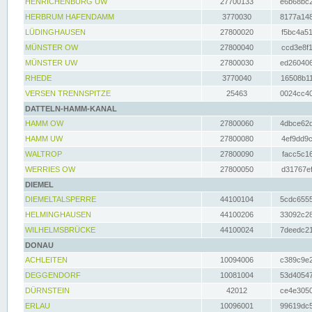
HENRICHENBURG UW
27700133
e6b68bc2
HERBRUM HAFENDAMM
3770030
8177a148
LÜDINGHAUSEN
27800020
f5bc4a51
MÜNSTER OW
27800040
ccd3e8f1
MÜNSTER UW
27800030
ed260406
RHEDE
3770040
16508b11
VERSEN TRENNSPITZE
25463
0024cc40
DATTELN-HAMM-KANAL
HAMM OW
27800060
4dbce62d
HAMM UW
27800080
4ef9dd9c
WALTROP
27800090
facc5c16
WERRIES OW
27800050
d31767ef
DIEMEL
DIEMELTALSPERRE
44100104
5cdc6555
HELMINGHAUSEN
44100206
33092c28
WILHELMSBRÜCKE
44100024
7deedc21
DONAU
ACHLEITEN
10094006
c389c9e2
DEGGENDORF
10081004
53d40547
DÜRNSTEIN
42012
ce4e3050
ERLAU
10096001
99619dc5