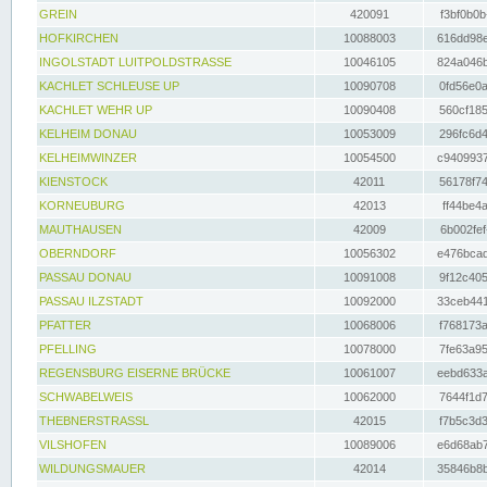
GREIN
420091
f3bf0b0b
HOFKIRCHEN
10088003
616dd98e
INGOLSTADT LUITPOLDSTRASSE
10046105
824a046b
KACHLET SCHLEUSE UP
10090708
0fd56e0a
KACHLET WEHR UP
10090408
560cf185
KELHEIM DONAU
10053009
296fc6d4
KELHEIMWINZER
10054500
c9409937
KIENSTOCK
42011
56178f74
KORNEUBURG
42013
ff44be4a
MAUTHAUSEN
42009
6b002fef
OBERNDORF
10056302
e476bcad
PASSAU DONAU
10091008
9f12c405
PASSAU ILZSTADT
10092000
33ceb441
PFATTER
10068006
f768173a
PFELLING
10078000
7fe63a95
REGENSBURG EISERNE BRÜCKE
10061007
eebd633a
SCHWABELWEIS
10062000
7644f1d7
THEBNERSTRASSL
42015
f7b5c3d3
VILSHOFEN
10089006
e6d68ab7
WILDUNGSMAUER
42014
35846b8b