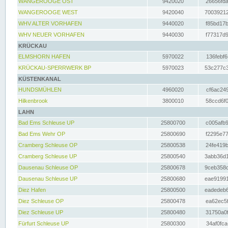
WANGEROOGE OST
9420020
26656fda
WANGEROOGE WEST
9420040
70039212
WHV ALTER VORHAFEN
9440020
f85bd17b
WHV NEUER VORHAFEN
9440030
f77317d9
KRÜCKAU
ELMSHORN HAFEN
5970022
136febf6
KRÜCKAU-SPERRWERK BP
5970023
53c277c3
KÜSTENKANAL
HUNDSMÜHLEN
4960020
cf6ac249
Hilkenbrook
3800010
58ccd6f0
LAHN
Bad Ems Schleuse UP
25800700
c005afb9
Bad Ems Wehr OP
25800690
f2295e77
Cramberg Schleuse OP
25800538
24fe419b
Cramberg Schleuse UP
25800540
3abb36d1
Dausenau Schleuse OP
25800678
9ceb358c
Dausenau Schleuse UP
25800680
eae91991
Diez Hafen
25800500
eadedeb6
Diez Schleuse OP
25800478
ea62ec5f
Diez Schleuse UP
25800480
31750a0f
Fürfurt Schleuse UP
25800300
34af0fca