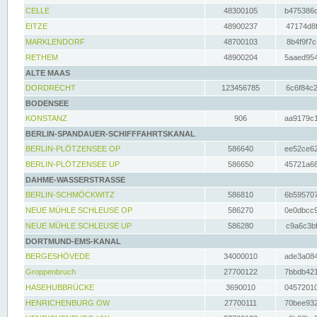
CELLE
48300105
b475386c
EITZE
48900237
47174d8f
MARKLENDORF
48700103
8b4f9f7c
RETHEM
48900204
5aaed954
ALTE MAAS
DORDRECHT
123456785
6c6f84c2
BODENSEE
KONSTANZ
906
aa9179c1
BERLIN-SPANDAUER-SCHIFFFAHRTSKANAL
BERLIN-PLÖTZENSEE OP
586640
ee52ce62
BERLIN-PLÖTZENSEE UP
586650
45721a68
DAHME-WASSERSTRASSE
BERLIN-SCHMÖCKWITZ
586810
6b595707
NEUE MÜHLE SCHLEUSE OP
586270
0e0dbcc9
NEUE MÜHLE SCHLEUSE UP
586280
c9a6c3bf
DORTMUND-EMS-KANAL
BERGESHÖVEDE
34000010
ade3a084
Groppenbruch
27700122
7bbdb421
HASEHUBBRÜCKE
3690010
04572010
HENRICHENBURG OW
27700111
70bee932