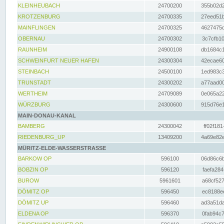
KLEINHEUBACH
24700200
355b02d2
KROTZENBURG
24700335
27eed51b
MAINFLINGEN
24700325
4627475d
OBERNAU
24700302
3c7cfb10
RAUNHEIM
24900108
db1684c1
SCHWEINFURT NEUER HAFEN
24300304
42ecae60
STEINBACH
24500100
1ed983c3
TRUNSTADT
24300202
a77aad00
WERTHEIM
24709089
0e065a22
WÜRZBURG
24300600
915d76e1
MAIN-DONAU-KANAL
BAMBERG
24300042
ff02f181
RIEDENBURG_UP
13409200
4a69e82e
MÜRITZ-ELDE-WASSERSTRASSE
BARKOW OP
596100
06d86c6b
BOBZIN OP
596120
faefa284
BUROW
5961601
a68cf527
DÖMITZ OP
596450
ec8188ee
DÖMITZ UP
596460
ad3a51da
ELDENA OP
596370
0fab94c7