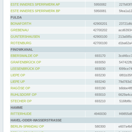
ESTE INNERES SPERRWERK AP
5950082
227b83f7
ESTE INNERES SPERRWERK BP
5950081
5fea1a12
FULDA
BONAFORTH
42900201
23721dfd
GREBENAU
42700202
acd63934
GUNTERSHAUSEN
42900100
213a585d
ROTENBURG
42700100
d1ba62a4
FINOWKANAL
EBERSWALDE OP
693170
3cd46cc7
GRAFENBRÜCK OP
693050
547422fb
LEESENBRÜCK OP
693030
f099ce74
LIEPE OP
693230
6f81b35f
LIEPE UP
693240
79d783d3
RAGÖSE OP
693190
b6bbe4f8
RUHLSDORF OP
693010
6629a4ca
STECHER OP
693210
516fbf8c
HAMME
RITTERHUDE
4940030
f49855d8
HAVEL-ODER-WASSERSTRASSE
BERLIN-SPANDAU OP
580300
e607a4b6