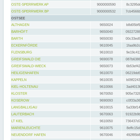
OSTE-SPERRWERK AP
9000000590
8c3295dc
OSTE-SPERRWERK BP
9000000532
7cb4566b
OSTSEE
ALTHAGEN
9650024
b8d05bf9
BARHÖFT
9650040
09227288
BARTH
9650030
00c33ed9
ECKERNFÖRDE
9610045
1faa9b2c
FLENSBURG
9610010
9e19c411
GREIFSWALD OIE
9690078
087b6386
GREIFSWALD-WIECK
9650073
6b53ef42
HEILIGENHAFEN
9610070
06219dd9
KAPPELN
9610035
b09f2243
KIEL-HOLTENAU
9610066
3ad4013f
KLOSTER
9670050
905e7328
KOSEROW
9690093
c0f33a36
LANGBALLIGAU
9610015
5a33bf14
LAUTERBACH
9670063
91922b9b
LT KIEL
9610050
736437d7
MARIENLEUCHTE
9610075
8effc15d
NEUENDORF HAFEN
9670046
492f85b8