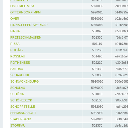
OSTERIFF MPM
5970096
eb90bd3f
OTTERNDORF MPM
5990011
5140295e
OVER
5950010
b02ce5c0
PINNAU-SPERRWERK AP
5970019
391bbba5
PIRNA
501040
85d686f1
PRETZSCH-MAUKEN
501330
f3dc8f07
RIESA
501110
b04b739d
ROGÄTZ
502250
133f0f6c
ROSSLAU
501490
e97116a4
ROTHENSEE
502210
e30f2e83
SANDAU
502430
f4c55f77
SCHARLEUK
503030
e32b0a28
SCHNACKENBURG
5910010
550e3885
SCHULAU
5950090
f3c6ee73
SCHÖNA
501010
7cb7461b
SCHÖNEBECK
502130
90bcb315
SCHÖPFSTELLE
5952030
fed4c295
SEEMANNSHÖFT
5952060
816affba
STADERSAND
5970013
80f0fc4d
STORKAU
502370
de4cc1db