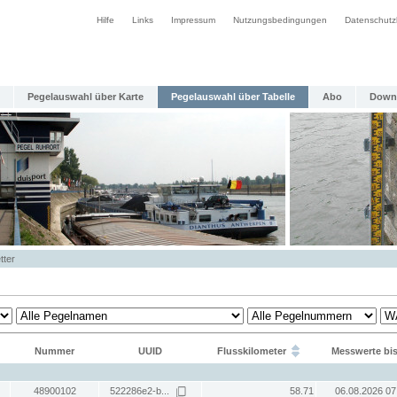
Hilfe
Links
Impressum
Nutzungsbedingungen
Datenschutz
Pegelauswahl über Karte
Pegelauswahl über Tabelle
Abo
Down
tter
Nummer
UUID
Flusskilometer
Messwerte bi
48900102
522286e2-b...
58.71
06.08.2026 07