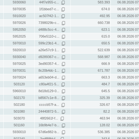
5930060
44f7e955-c...
583.393
06.08.2026 07
5970035
1f1bbed7-c...
674.0
06.08.2026 07
5910020
ac507f42-1...
492.95
06.08.2026 07
5970026
7398029b-c...
660.738
06.08.2026 07
5952050
d488c5cc-4...
623.1
06.08.2026 07
5952025
706e5110-c...
615.0
06.08.2026 07
5970010
599c23b1-4...
650.5
06.08.2026 07
5920010
a26e57c9-1...
522.639
06.08.2026 07
5930040
d9289367-c...
568.987
06.08.2026 07
5970025
3ed90357-4...
666.9
06.08.2026 07
5970031
8c20b4dc-1...
671.787
06.08.2026 07
5970024
a653eb04-d...
663.3
06.08.2026 07
503120
c80a4f21-5...
484.7
06.08.2026 07
5960010
8d18d129-0...
645.5
06.08.2026 07
502170
b8567c1e-8...
325.39
06.08.2026 07
502180
ccccb57f-a...
326.67
06.08.2026 07
501080
24440872-5...
82.2
06.08.2026 07
503070
48f2661f-f...
463.94
06.08.2026 07
501160
16b9b4e7-b...
128.02
06.08.2026 07
5930010
67d6e882-b...
536.385
06.08.2026 07
502240
3adf88fd-f...
343.6
06.08.2026 07