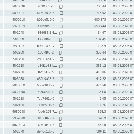
5970096
eb90bd3f-5...
703.44
06.08.2026 07
5990011
5140295e-b...
714.02
06.08.2026 07
5950010
b02ce5c0-6...
605.273
06.08.2026 07
5970019
391bbba5-8...
658.444
06.08.2026 07
501040
85d686f1-5...
34.67
06.08.2026 07
501330
f3dc8f07-c...
184.45
06.08.2026 07
501110
b04b739d-7...
108.4
06.08.2026 07
502250
133f0f6c-2...
350.64
06.08.2026 07
501490
e97116a4-7...
257.84
06.08.2026 07
502210
e30f2e83-b...
333.12
06.08.2026 07
502430
f4c55f77-a...
416.06
06.08.2026 07
503030
e32b0a28-8...
447.22
06.08.2026 07
5910010
550e3885-a...
474.56
06.08.2026 07
5950090
f3c6ee73-5...
641.0
06.08.2026 07
501010
7cb7461b-3...
2.05
06.08.2026 07
502130
90bcb315-f...
311.76
06.08.2026 07
5952030
fed4c295-7...
615.3
06.08.2026 07
5952060
816affba-0...
628.9
06.08.2026 07
5970013
80f0fc4d-9...
654.9
06.08.2026 07
502370
de4cc1db-5...
396.11
06.08.2026 07