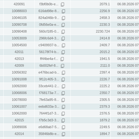
420091
f3bf0b0b-e...
2079.1
06.08.2026 07
10088003
616dd98e-8...
2256.9
06.08.2026 07
10046105
824a046b-9...
2458.3
06.08.2026 07
10090708
0fd56e0a-e...
2230.3
06.08.2026 07
10090408
560cf185-0...
2230.724
06.08.2026 07
10053009
296fc6d4-3...
2414.8
06.08.2026 07
10054500
c9409937-b...
2409.7
06.08.2026 07
42011
56178f74-b...
2015.2
06.08.2026 07
42013
ff44be4a-f...
1941.5
06.08.2026 07
42009
6b002fef-8...
2111.0
06.08.2026 07
10056302
e476bcad-b...
2397.4
06.08.2026 07
10091008
9f12c405-3...
2226.7
06.08.2026 07
10092000
33ceb441-2...
2225.2
06.08.2026 07
10068006
f768173a-7...
2350.7
06.08.2026 07
10078000
7fe63a95-8...
2305.5
06.08.2026 07
10061007
eebd633a-3...
2379.3
06.08.2026 07
10062000
7644f1d7-3...
2376.5
06.08.2026 07
42015
f7b5c3d3-3...
1879.2
06.08.2026 07
10089006
e6d68ab7-5...
2249.5
06.08.2026 07
42014
35846b8b-e...
1894.7
06.08.2026 07