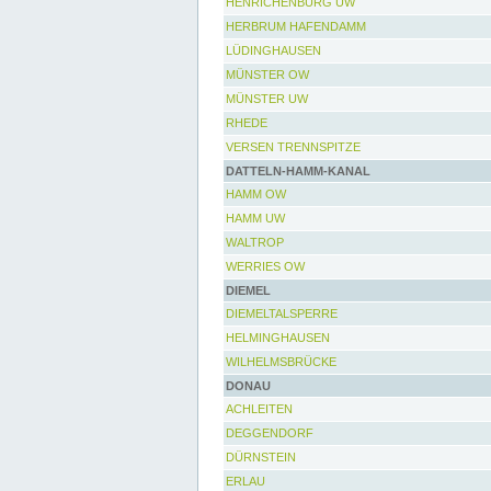
HENRICHENBURG UW
HERBRUM HAFENDAMM
LÜDINGHAUSEN
MÜNSTER OW
MÜNSTER UW
RHEDE
VERSEN TRENNSPITZE
DATTELN-HAMM-KANAL
HAMM OW
HAMM UW
WALTROP
WERRIES OW
DIEMEL
DIEMELTALSPERRE
HELMINGHAUSEN
WILHELMSBRÜCKE
DONAU
ACHLEITEN
DEGGENDORF
DÜRNSTEIN
ERLAU