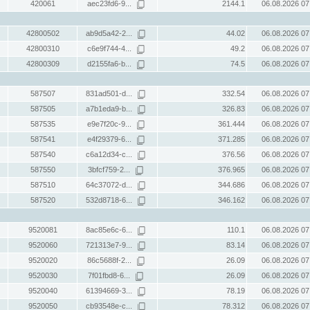
420061
aec23fd6-9...
2144.1
06.08.2026 07
42800502
ab9d5a42-2...
44.02
06.08.2026 07
42800310
c6e9f744-4...
49.2
06.08.2026 07
42800309
d2155fa6-b...
74.5
06.08.2026 07
587507
831ad501-d...
332.54
06.08.2026 07
587505
a7b1eda9-b...
326.83
06.08.2026 07
587535
e9e7f20c-9...
361.444
06.08.2026 07
587541
e4f29379-6...
371.285
06.08.2026 07
587540
c6a12d34-c...
376.56
06.08.2026 07
587550
3bfcf759-2...
376.965
06.08.2026 07
587510
64c37072-d...
344.686
06.08.2026 07
587520
532d8718-6...
346.162
06.08.2026 07
9520081
8ac85e6c-6...
110.1
06.08.2026 07
9520060
721313e7-9...
83.14
06.08.2026 07
9520020
86c5688f-2...
26.09
06.08.2026 07
9520030
7f01fbd8-6...
26.09
06.08.2026 07
9520040
61394669-3...
78.19
06.08.2026 07
9520050
cb93548e-c...
78.312
06.08.2026 07