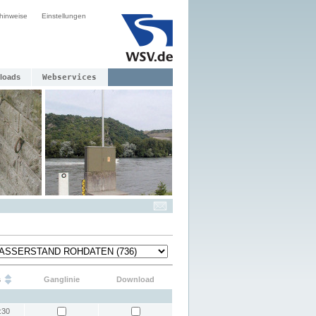
hinweise
Einstellungen
loads
Webservices
s
Ganglinie
Download
:30