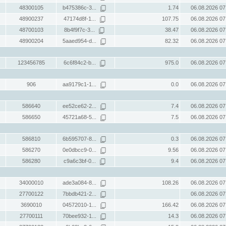
48300105
b475386c-3...
1.74
06.08.2026 07
48900237
47174d8f-1...
107.75
06.08.2026 07
48700103
8b4f9f7c-3...
38.47
06.08.2026 07
48900204
5aaed954-d...
82.32
06.08.2026 07
123456785
6c6f84c2-b...
975.0
06.08.2026 07
906
aa9179c1-1...
0.0
06.08.2026 07
586640
ee52ce62-2...
7.4
06.08.2026 07
586650
45721a68-5...
7.5
06.08.2026 07
586810
6b595707-8...
0.3
06.08.2026 07
586270
0e0dbcc9-0...
9.56
06.08.2026 07
586280
c9a6c3bf-0...
9.4
06.08.2026 07
34000010
ade3a084-8...
108.26
06.08.2026 07
27700122
7bbdb421-2...
06.08.2026 07
3690010
04572010-1...
166.42
06.08.2026 07
27700111
70bee932-1...
14.3
06.08.2026 07