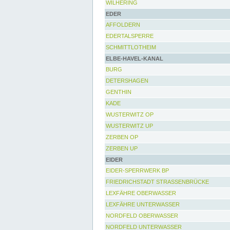
WILHERING
EDER
AFFOLDERN
EDERTALSPERRE
SCHMITTLOTHEIM
ELBE-HAVEL-KANAL
BURG
DETERSHAGEN
GENTHIN
KADE
WUSTERWITZ OP
WUSTERWITZ UP
ZERBEN OP
ZERBEN UP
EIDER
EIDER-SPERRWERK BP
FRIEDRICHSTADT STRASSENBRÜCKE
LEXFÄHRE OBERWASSER
LEXFÄHRE UNTERWASSER
NORDFELD OBERWASSER
NORDFELD UNTERWASSER