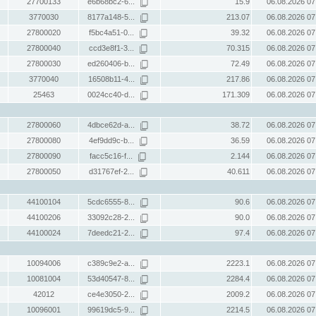
27700133
e6b68bc2-6...
15.9
06.08.2026 07
3770030
8177a148-5...
213.07
06.08.2026 07
27800020
f5bc4a51-0...
39.32
06.08.2026 07
27800040
ccd3e8f1-3...
70.315
06.08.2026 07
27800030
ed260406-b...
72.49
06.08.2026 07
3770040
16508b11-4...
217.86
06.08.2026 07
25463
0024cc40-d...
171.309
06.08.2026 07
27800060
4dbce62d-a...
38.72
06.08.2026 07
27800080
4ef9dd9c-b...
36.59
06.08.2026 07
27800090
facc5c16-f...
2.144
06.08.2026 07
27800050
d31767ef-2...
40.611
06.08.2026 07
44100104
5cdc6555-8...
90.6
06.08.2026 07
44100206
33092c28-2...
90.0
06.08.2026 07
44100024
7deedc21-2...
97.4
06.08.2026 07
10094006
c389c9e2-a...
2223.1
06.08.2026 07
10081004
53d40547-8...
2284.4
06.08.2026 07
42012
ce4e3050-2...
2009.2
06.08.2026 07
10096001
99619dc5-9...
2214.5
06.08.2026 07