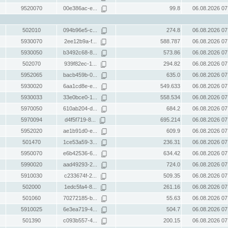
9520070
00e386ac-e...
99.8
06.08.2026 07
502010
094b96e5-c...
274.8
06.08.2026 07
5930070
2ee12b9a-f...
588.787
06.08.2026 07
5930050
b3492c68-8...
573.86
06.08.2026 07
502070
939f82ec-1...
294.82
06.08.2026 07
5952065
bacb459b-0...
635.0
06.08.2026 07
5930020
6aa1cd8e-e...
549.633
06.08.2026 07
5930033
33e0bce0-1...
558.534
06.08.2026 07
5970050
610ab204-d...
684.2
06.08.2026 07
5970094
d4f5f719-8...
695.214
06.08.2026 07
5952020
ae1b91d0-e...
609.9
06.08.2026 07
501470
1ce53a59-3...
236.31
06.08.2026 07
5950070
e6b42536-6...
634.42
06.08.2026 07
5990020
aad49293-2...
724.0
06.08.2026 07
5910030
c233674f-2...
509.35
06.08.2026 07
502000
1edc5fa4-8...
261.16
06.08.2026 07
501060
70272185-b...
55.63
06.08.2026 07
5910025
6e3ea719-4...
504.7
06.08.2026 07
501390
c093b557-4...
200.15
06.08.2026 07