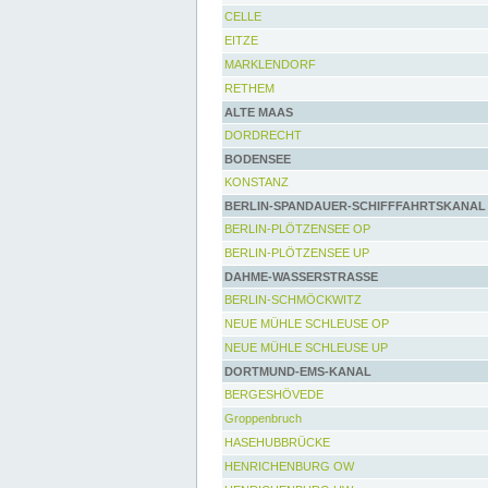
CELLE
EITZE
MARKLENDORF
RETHEM
ALTE MAAS
DORDRECHT
BODENSEE
KONSTANZ
BERLIN-SPANDAUER-SCHIFFFAHRTSKANAL
BERLIN-PLÖTZENSEE OP
BERLIN-PLÖTZENSEE UP
DAHME-WASSERSTRASSE
BERLIN-SCHMÖCKWITZ
NEUE MÜHLE SCHLEUSE OP
NEUE MÜHLE SCHLEUSE UP
DORTMUND-EMS-KANAL
BERGESHÖVEDE
Groppenbruch
HASEHUBBRÜCKE
HENRICHENBURG OW