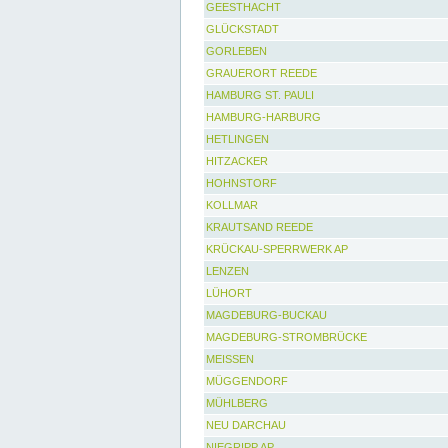
GEESTHACHT
GLÜCKSTADT
GORLEBEN
GRAUERORT REEDE
HAMBURG ST. PAULI
HAMBURG-HARBURG
HETLINGEN
HITZACKER
HOHNSTORF
KOLLMAR
KRAUTSAND REEDE
KRÜCKAU-SPERRWERK AP
LENZEN
LÜHORT
MAGDEBURG-BUCKAU
MAGDEBURG-STROMBRÜCKE
MEISSEN
MÜGGENDORF
MÜHLBERG
NEU DARCHAU
NIEGRIPP AP