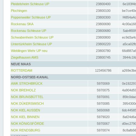
Pleidelsheim Schleuse UP
23800400
6e183f4b
Plochingen
23800100
be7ce40e
Poppenweiler Schleuse UP
23800300
f4854a4c
Rockenau SKA
23800690
4c00a166
Rockenau Schleuse UP
23800680
5ab4f00f
Schwabenheim Schleuse UP
23800800
ec9d3a4d
Untertürkheim Schleuse UP
23800220
a5ca02fb
Wieblingen Wehr UP neu
23800780
66d887a6
Ziegelhausen AMS
23800745
3944c1fd
NEUE MAAS
ROTTERDAM
123456786
a269e3be
NORD-OSTSEE-KANAL
AWK STROHBRÜCK
5970069
0e192297
NOK BREIHOLZ
5970075
4a904d59
NOK BRUNSBÜTTEL
5970091
85fc0dac
NOK DÜKERSWISCH
5970085
3954300d
NOK KIEL AUSSEN
5650068
6dc44585
NOK KIEL BINNEN
5979020
8af24d6a
NOK KÖNIGSFÖRDE
5970067
d0ec2790
NOK RENDSBURG
5970074
8c8afb56