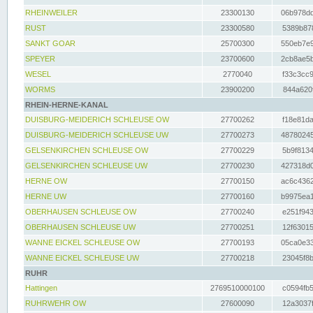
RHEINWEILER
23300130
06b978dd
RUST
23300580
5389b878
SANKT GOAR
25700300
550eb7e9
SPEYER
23700600
2cb8ae5b
WESEL
2770040
f33c3cc9
WORMS
23900200
844a620f
RHEIN-HERNE-KANAL
DUISBURG-MEIDERICH SCHLEUSE OW
27700262
f18e81da
DUISBURG-MEIDERICH SCHLEUSE UW
27700273
48780245
GELSENKIRCHEN SCHLEUSE OW
27700229
5b9f8134
GELSENKIRCHEN SCHLEUSE UW
27700230
427318d0
HERNE OW
27700150
ac6c4362
HERNE UW
27700160
b9975ea1
OBERHAUSEN SCHLEUSE OW
27700240
e251f943
OBERHAUSEN SCHLEUSE UW
27700251
12f63015
WANNE EICKEL SCHLEUSE OW
27700193
05ca0e33
WANNE EICKEL SCHLEUSE UW
27700218
23045f8b
RUHR
Hattingen
2769510000100
c0594fb5
RUHRWEHR OW
27600090
12a3037f