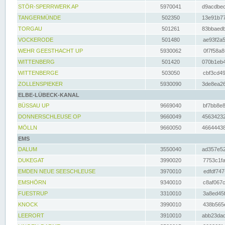
STÖR-SPERRWERK AP
5970041
d9acdbec
TANGERMÜNDE
502350
13e91b77
TORGAU
501261
83bbaedb
VOCKERODE
501480
ae93f2a5
WEHR GEESTHACHT UP
5930062
0f7f58a8
WITTENBERG
501420
070b1eb4
WITTENBERGE
503050
cbf3cd49
ZOLLENSPIEKER
5930090
3de8ea26
ELBE-LÜBECK-KANAL
BÜSSAU UP
9669040
bf7bb8e8
DONNERSCHLEUSE OP
9660049
45634232
MÖLLN
9660050
46644438
EMS
DALUM
3550040
ad357e52
DUKEGAT
3990020
7753c1fa
EMDEN NEUE SEESCHLEUSE
3970010
edfdf747
EMSHÖRN
9340010
c8af067c
FUESTRUP
3310010
3a8ed45f
KNOCK
3990010
438b565e
LEERORT
3910010
abb23dad