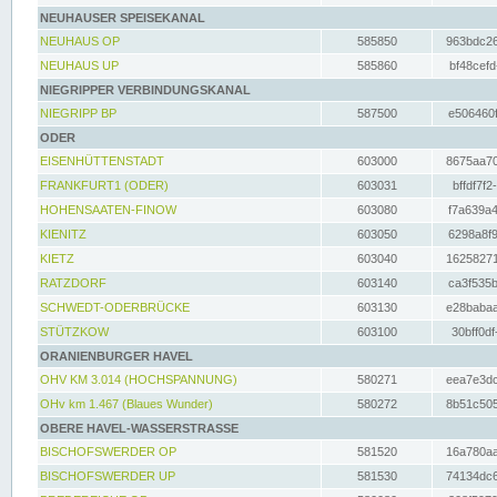
NEUHAUSER SPEISEKANAL
NEUHAUS OP
585850
963bdc26
NEUHAUS UP
585860
bf48cefd
NIEGRIPPER VERBINDUNGSKANAL
NIEGRIPP BP
587500
e506460f
ODER
EISENHÜTTENSTADT
603000
8675aa70
FRANKFURT1 (ODER)
603031
bffdf7f2
HOHENSAATEN-FINOW
603080
f7a639a4
KIENITZ
603050
6298a8f9
KIETZ
603040
16258271
RATZDORF
603140
ca3f535b
SCHWEDT-ODERBRÜCKE
603130
e28babaa
STÜTZKOW
603100
30bff0df
ORANIENBURGER HAVEL
OHV KM 3.014 (HOCHSPANNUNG)
580271
eea7e3dc
OHv km 1.467 (Blaues Wunder)
580272
8b51c505
OBERE HAVEL-WASSERSTRASSE
BISCHOFSWERDER OP
581520
16a780aa
BISCHOFSWERDER UP
581530
74134dc6