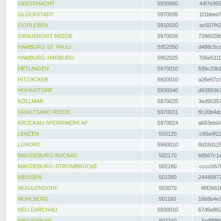
GEESTHACHT
5930060
44f7e955
GLÜCKSTADT
5970035
1f1bbed7
GORLEBEN
5910020
ac507f42
GRAUERORT REEDE
5970026
7398029b
HAMBURG ST. PAULI
5952050
d488c5cc
HAMBURG-HARBURG
5952025
706e5110
HETLINGEN
5970010
599c23b1
HITZACKER
5920010
a26e57c9
HOHNSTORF
5930040
d9289367
KOLLMAR
5970025
3ed90357
KRAUTSAND REEDE
5970031
8c20b4dc
KRÜCKAU-SPERRWERK AP
5970024
a653eb04
LENZEN
503120
c80a4f21
LÜHORT
5960010
8d18d129
MAGDEBURG-BUCKAU
502170
b8567c1e
MAGDEBURG-STROMBRÜCKE
502180
ccccb57f
MEISSEN
501080
24440872
MÜGGENDORF
503070
48f2661f
MÜHLBERG
501160
16b9b4e7
NEU DARCHAU
5930010
67d6e882
NIEGRIPP AP
502240
3adf88fd