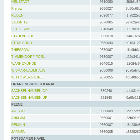
NEUSTADT
9610080
3f0b6b74
Prerow
9650027
7d50c68c
RUDEN
9690077
1fa822e6
SASSNITZ
9670065
9e7b2a4d
SCHLESWIG
9610040
09370c05
STAHLBRODE
9650070
340707f4
STRALSUND
9650043
b9163121
THIESSOW
9670067
d1c9bb3c
TIMMENDORF POEL
9630007
d22c341b
WARNEMÜNDE
9640015
220ff4c6
WISMAR-BAUMHAUS
9630008
95a0ab45
WITTOWER FÄHRE
9670055
4b348b56
ORANIENBURGER KANAL
SACHSENHAUSEN OP
580240
adbd3144
SACHSENHAUSEN UP
581840
0a6fe221
PEENE
AALBUDE
9660009
8ba772ed
ANKLAM
9660001
22fd01e0
DEMMIN
9660007
b7e238e8
JARMEN
9660005
a3328262
POTSDAMER HAVEL