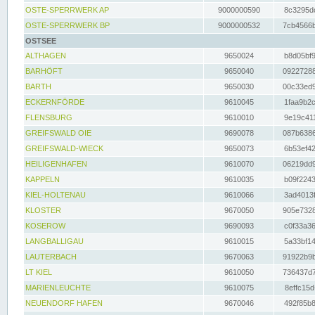
OSTE-SPERRWERK AP
9000000590
8c3295dc
OSTE-SPERRWERK BP
9000000532
7cb4566b
OSTSEE
ALTHAGEN
9650024
b8d05bf9
BARHÖFT
9650040
09227288
BARTH
9650030
00c33ed9
ECKERNFÖRDE
9610045
1faa9b2c
FLENSBURG
9610010
9e19c411
GREIFSWALD OIE
9690078
087b6386
GREIFSWALD-WIECK
9650073
6b53ef42
HEILIGENHAFEN
9610070
06219dd9
KAPPELN
9610035
b09f2243
KIEL-HOLTENAU
9610066
3ad4013f
KLOSTER
9670050
905e7328
KOSEROW
9690093
c0f33a36
LANGBALLIGAU
9610015
5a33bf14
LAUTERBACH
9670063
91922b9b
LT KIEL
9610050
736437d7
MARIENLEUCHTE
9610075
8effc15d
NEUENDORF HAFEN
9670046
492f85b8