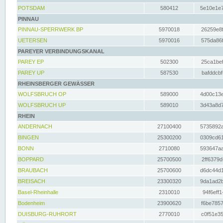
POTSDAM
580412
5e10e1e7
PINNAU
PINNAU-SPERRWERK BP
5970018
26259e8f
UETERSEN
5970016
575da86f
PAREYER VERBINDUNGSKANAL
PAREY EP
502300
25ca1bef
PAREY UP
587530
bafddcbf
RHEINSBERGER GEWÄSSER
WOLFSBRUCH OP
589000
4d00c13e
WOLFSBRUCH UP
589010
3d43a8d7
RHEIN
ANDERNACH
27100400
5735892a
BINGEN
25300200
0309cd61
BONN
2710080
593647aa
BOPPARD
25700500
2ff6379d
BRAUBACH
25700600
d6dc44d1
BREISACH
23300320
9da1ad2b
Basel-Rheinhalle
2310010
94f6eff1
Bodenheim
23900620
f6be7857
DUISBURG-RUHRORT
2770010
c0f51e35