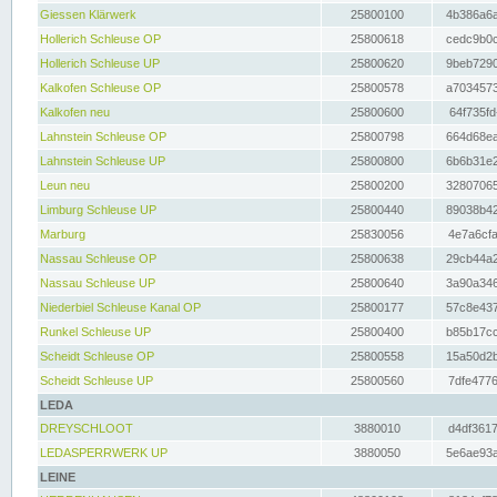
Giessen Klärwerk
25800100
4b386a6a
Hollerich Schleuse OP
25800618
cedc9b0c
Hollerich Schleuse UP
25800620
9beb7290
Kalkofen Schleuse OP
25800578
a7034573
Kalkofen neu
25800600
64f735fd
Lahnstein Schleuse OP
25800798
664d68ea
Lahnstein Schleuse UP
25800800
6b6b31e2
Leun neu
25800200
32807065
Limburg Schleuse UP
25800440
89038b42
Marburg
25830056
4e7a6cfa
Nassau Schleuse OP
25800638
29cb44a2
Nassau Schleuse UP
25800640
3a90a346
Niederbiel Schleuse Kanal OP
25800177
57c8e437
Runkel Schleuse UP
25800400
b85b17cc
Scheidt Schleuse OP
25800558
15a50d2b
Scheidt Schleuse UP
25800560
7dfe4776
LEDA
DREYSCHLOOT
3880010
d4df3617
LEDASPERRWERK UP
3880050
5e6ae93a
LEINE