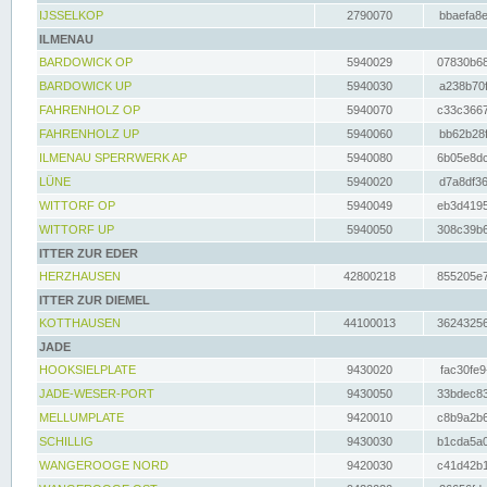
IJSSELKOP
2790070
bbaefa8e
ILMENAU
BARDOWICK OP
5940029
07830b68
BARDOWICK UP
5940030
a238b70f
FAHRENHOLZ OP
5940070
c33c3667
FAHRENHOLZ UP
5940060
bb62b28f
ILMENAU SPERRWERK AP
5940080
6b05e8dc
LÜNE
5940020
d7a8df36
WITTORF OP
5940049
eb3d4195
WITTORF UP
5940050
308c39b6
ITTER ZUR EDER
HERZHAUSEN
42800218
855205e7
ITTER ZUR DIEMEL
KOTTHAUSEN
44100013
36243256
JADE
HOOKSIELPLATE
9430020
fac30fe9
JADE-WESER-PORT
9430050
33bdec83
MELLUMPLATE
9420010
c8b9a2b6
SCHILLIG
9430030
b1cda5a0
WANGEROOGE NORD
9420030
c41d42b1