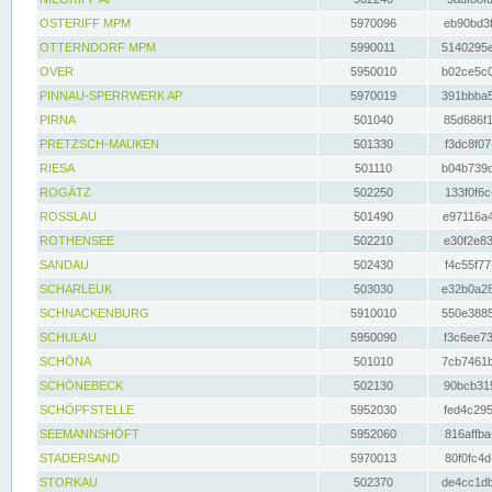
OSTERIFF MPM
5970096
eb90bd3f
OTTERNDORF MPM
5990011
5140295e
OVER
5950010
b02ce5c0
PINNAU-SPERRWERK AP
5970019
391bbba5
PIRNA
501040
85d686f1
PRETZSCH-MAUKEN
501330
f3dc8f07
RIESA
501110
b04b739d
ROGÄTZ
502250
133f0f6c
ROSSLAU
501490
e97116a4
ROTHENSEE
502210
e30f2e83
SANDAU
502430
f4c55f77
SCHARLEUK
503030
e32b0a28
SCHNACKENBURG
5910010
550e3885
SCHULAU
5950090
f3c6ee73
SCHÖNA
501010
7cb7461b
SCHÖNEBECK
502130
90bcb315
SCHÖPFSTELLE
5952030
fed4c295
SEEMANNSHÖFT
5952060
816affba
STADERSAND
5970013
80f0fc4d
STORKAU
502370
de4cc1db