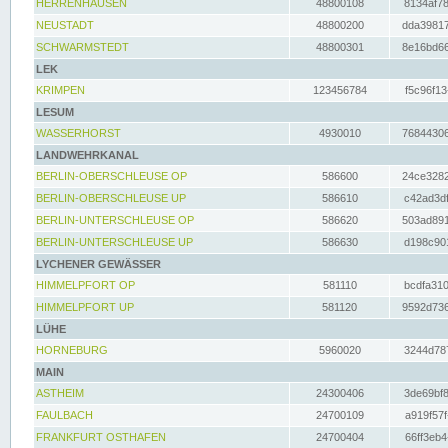
HERRENHAUSEN
48800108
8134af78
NEUSTADT
48800200
dda39817
SCHWARMSTEDT
48800301
8e16bd66
LEK
KRIMPEN
123456784
f5c96f13
LESUM
WASSERHORST
4930010
76844306
LANDWEHRKANAL
BERLIN-OBERSCHLEUSE OP
586600
24ce3282
BERLIN-OBERSCHLEUSE UP
586610
c42ad3df
BERLIN-UNTERSCHLEUSE OP
586620
503ad891
BERLIN-UNTERSCHLEUSE UP
586630
d198c901
LYCHENER GEWÄSSER
HIMMELPFORT OP
581110
bcdfa310
HIMMELPFORT UP
581120
9592d736
LÜHE
HORNEBURG
5960020
3244d787
MAIN
ASTHEIM
24300406
3de69bf8
FAULBACH
24700109
a919f57f
FRANKFURT OSTHAFEN
24700404
66ff3eb4