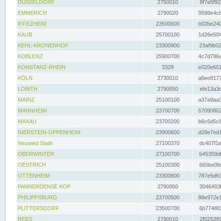
DÜSSELDORF
2750010
8f7e5f92
EMMERICH
2790020
9598e4cb
IFFEZHEIM
23500600
b02be240
KAUB
25700100
1d26e504
KEHL-KRONENHOF
23300900
23af9b02
KOBLENZ
25900700
4c7d796a
KONSTANZ-RHEIN
3329
e020e651
KÖLN
2730010
a6ee8177
LOBITH
2790050
efe13a3d
MAINZ
25100100
a37a9aa3
MANNHEIM
23700700
57090802
MAXAU
23700200
b6c6d5c8
NIERSTEIN-OPPENHEIM
23900600
d28e7ed1
Neuwied Stadt
27100370
dc407f1e
OBERWINTER
27100700
b45359df
OESTRICH
25100300
665be0fe
OTTENHEIM
23300800
787e5d63
PANNERDENSE KOP
2790060
3046493f
PHILIPPSBURG
23700500
88e972e1
PLITTERSDORF
23500700
6b774802
REES
2790010
2f025389