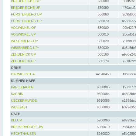
BREDEREICHE OP
580080
308f5979
BREDEREICHE UP
580090
470acd2a
FÜRSTENBERG OP
580060
2c95f83d
FÜRSTENBERG UP
580070
a5830277
VOßWINKEL OP
580000
09b422f7
VOßWINKEL UP
580010
2bcef51a
WESENBERG OP
580020
7909d3f7
WESENBERG UP
580030
da3b5de9
ZEHDENICK OP
580160
a9b8e24c
ZEHDENICK UP
580170
721d7dbf
ORKE
DALWIGKSTHAL
42840453
f0f78cc4
KLEINES HAFF
KARLSHAGEN
9690085
f53bb77f
KARNIN
9690084
da893bbd
UECKERMÜNDE
9690088
c1588dcc
WOLGAST
9650080
b327e35c
OSTE
BELUM
5980060
a9e93be0
BREMERVÖRDE UW
5980010
cf8a3ea2
HECHTHAUSEN
5980030
e5e02890