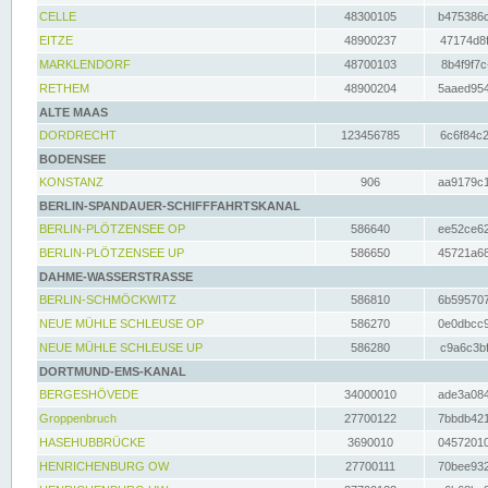
CELLE
48300105
b475386c
EITZE
48900237
47174d8f
MARKLENDORF
48700103
8b4f9f7c
RETHEM
48900204
5aaed954
ALTE MAAS
DORDRECHT
123456785
6c6f84c2
BODENSEE
KONSTANZ
906
aa9179c1
BERLIN-SPANDAUER-SCHIFFFAHRTSKANAL
BERLIN-PLÖTZENSEE OP
586640
ee52ce62
BERLIN-PLÖTZENSEE UP
586650
45721a68
DAHME-WASSERSTRASSE
BERLIN-SCHMÖCKWITZ
586810
6b595707
NEUE MÜHLE SCHLEUSE OP
586270
0e0dbcc9
NEUE MÜHLE SCHLEUSE UP
586280
c9a6c3bf
DORTMUND-EMS-KANAL
BERGESHÖVEDE
34000010
ade3a084
Groppenbruch
27700122
7bbdb421
HASEHUBBRÜCKE
3690010
04572010
HENRICHENBURG OW
27700111
70bee932