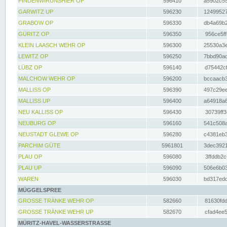
FINDENWIRUNSHIER OP
596410
a5902c55
GARWITZ UP
596230
12499527
GRABOW OP
596330
db4a69b2
GÜRITZ OP
596350
956ce5ff
KLEIN LAASCH WEHR OP
596300
25530a3e
LEWITZ OP
596250
7bbd90ad
LÜBZ OP
596140
d75442cf
MALCHOW WEHR OP
596200
bccaacb3
MALLISS OP
596390
497c29ee
MALLISS UP
596400
a64918a6
NEU KALLISS OP
596430
30739ff3
NEUBURG OP
596160
541c508a
NEUSTADT GLEWE OP
596280
c4381eb3
PARCHIM GÜTE
5961801
3dec3921
PLAU OP
596080
3ffddb2c
PLAU UP
596090
506e6b03
WAREN
596030
bd317edd
MÜGGELSPREE
GROSSE TRÄNKE WEHR OP
582660
81630fdd
GROSSE TRÄNKE WEHR UP
582670
cfad4ee5
MÜRITZ-HAVEL-WASSERSTRASSE