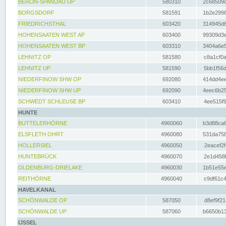
BERLIN-SPANDAU UP
580310
2c68509c
BORGSDORF
581591
1b2e2996
FRIEDRICHSTHAL
603420
314945d6
HOHENSAATEN WEST AP
603400
99309d3e
HOHENSAATEN WEST BP
603310
3404a6e5
LEHNITZ OP
581580
c8a1cf0a
LEHNITZ UP
581590
5bb1f56d
NIEDERFINOW SHW OP
692080
414dd4ee
NIEDERFINOW SHW UP
692090
4eec6b25
SCHWEDT SCHLEUSE BP
603410
4ee515f9
HUNTE
BUTTELERHÖRNE
4960060
b3d88ca6
ELSFLETH OHRT
4960080
531da758
HOLLERSIEL
4960050
2eacef2f
HUNTEBRÜCK
4960070
2e1d458b
OLDENBURG-DRIELAKE
4960030
1b51e55e
REITHÖRNE
4960040
c9df61c4
HAVELKANAL
SCHÖNWALDE OP
587050
d8ef9f21
SCHÖNWALDE UP
587060
b6650b13
IJSSEL