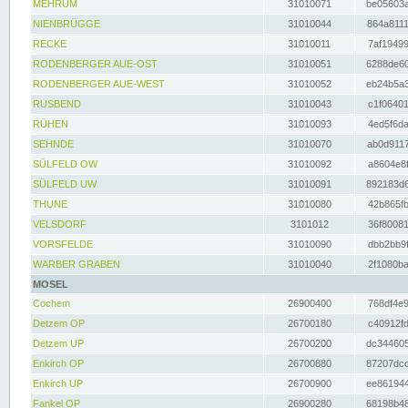
MEHRUM
31010071
be05603a
NIENBRÜGGE
31010044
864a8111
RECKE
31010011
7af19499
RODENBERGER AUE-OST
31010051
6288de60
RODENBERGER AUE-WEST
31010052
eb24b5a3
RUSBEND
31010043
c1f06401
RÜHEN
31010093
4ed5f6da
SEHNDE
31010070
ab0d9117
SÜLFELD OW
31010092
a8604e8f
SÜLFELD UW
31010091
892183d6
THUNE
31010080
42b865fb
VELSDORF
3101012
36f80081
VORSFELDE
31010090
dbb2bb9f
WARBER GRABEN
31010040
2f1080ba
MOSEL
Cochem
26900400
768df4e9
Detzem OP
26700180
c40912fd
Detzem UP
26700200
dc344605
Enkirch OP
26700880
87207dcd
Enkirch UP
26700900
ee861944
Fankel OP
26900280
68198b48