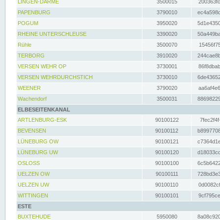
LINGEN-DARME
3500015
200363fc
PAPENBURG
3790010
ec4a598d
POGUM
3950020
5d1e4350
RHEINE UNTERSCHLEUSE
3390020
50a449ba
Rühle
3500070
15456f75
TERBORG
3910020
244cae8b
VERSEN WEHR OP
3730001
86f8dbab
VERSEN WEHRDURCHSTICH
3730010
6de43652
WEENER
3790020
aa6af4e6
Wachendorf
3500031
88698229
ELBESEITENKANAL
ARTLENBURG-ESK
90100122
7fec2f4f
BEVENSEN
90100112
b8997708
LÜNEBURG OW
90100121
c7364d1e
LÜNEBURG UW
90100120
d18033cd
OSLOSS
90100100
6c5b6422
UELZEN OW
90100111
728bd3e3
UELZEN UW
90100110
0d0082cf
WITTINGEN
90100101
9cf795ce
ESTE
BUXTEHUDE
5950080
8a08c920