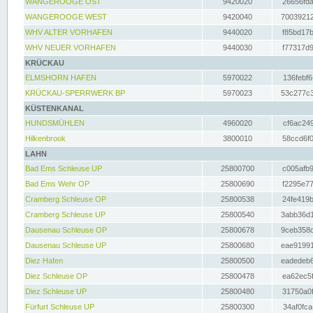
WANGEROOGE OST
9420020
26656fda
WANGEROOGE WEST
9420040
70039212
WHV ALTER VORHAFEN
9440020
f85bd17b
WHV NEUER VORHAFEN
9440030
f77317d9
KRÜCKAU
ELMSHORN HAFEN
5970022
136febf6
KRÜCKAU-SPERRWERK BP
5970023
53c277c3
KÜSTENKANAL
HUNDSMÜHLEN
4960020
cf6ac249
Hilkenbrook
3800010
58ccd6f0
LAHN
Bad Ems Schleuse UP
25800700
c005afb9
Bad Ems Wehr OP
25800690
f2295e77
Cramberg Schleuse OP
25800538
24fe419b
Cramberg Schleuse UP
25800540
3abb36d1
Dausenau Schleuse OP
25800678
9ceb358c
Dausenau Schleuse UP
25800680
eae91991
Diez Hafen
25800500
eadedeb6
Diez Schleuse OP
25800478
ea62ec5f
Diez Schleuse UP
25800480
31750a0f
Fürfurt Schleuse UP
25800300
34af0fca