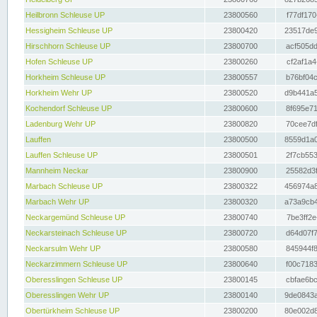
Heilbronn Schleuse UP
23800560
f77df170
Hessigheim Schleuse UP
23800420
23517de9
Hirschhorn Schleuse UP
23800700
acf505dd
Hofen Schleuse UP
23800260
cf2af1a4
Horkheim Schleuse UP
23800557
b76bf04c
Horkheim Wehr UP
23800520
d9b441a5
Kochendorf Schleuse UP
23800600
8f695e71
Ladenburg Wehr UP
23800820
70cee7df
Lauffen
23800500
8559d1a0
Lauffen Schleuse UP
23800501
2f7cb553
Mannheim Neckar
23800900
25582d3f
Marbach Schleuse UP
23800322
456974a8
Marbach Wehr UP
23800320
a73a9cb4
Neckargemünd Schleuse UP
23800740
7be3ff2e
Neckarsteinach Schleuse UP
23800720
d64d07f7
Neckarsulm Wehr UP
23800580
845944f8
Neckarzimmern Schleuse UP
23800640
f00c7183
Oberesslingen Schleuse UP
23800145
cbfae6bc
Oberesslingen Wehr UP
23800140
9de0843a
Obertürkheim Schleuse UP
23800200
80e002d8