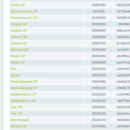
Fankel UP
26900300
583420a8
Grevenmacher OP
2610180
6e72bebf
Grevenmacher UP
26100200
69308142
Koblenz OP
26900880
3f64ff08
Koblenz UP
26900900
9dbcac54
Lehmen OP
26900680
d0abe01a
Lehmen UP
26900700
dc1bb420
Mehring AMS
26700100
4c1b6f17
Müden OP
26900480
a5c880a3
Müden UP
26900500
edc67ca3
Perl
26100100
c263ea53
Ruwer
26500150
abd34ee6
Sankt Aldegund OP
26900080
e4d6a271
Sankt Aldegund UP
26900100
20640279
Stadtbredimus OP
26100110
cceb7060
Stadtbredimus UP
26100130
dfdf753b
Trier OP
26500080
9d2b4126
Trier UP
26500100
3bec53ca
Wincheringen
26100140
bb5560fc
Wintrich OP
26700380
cb4789e4