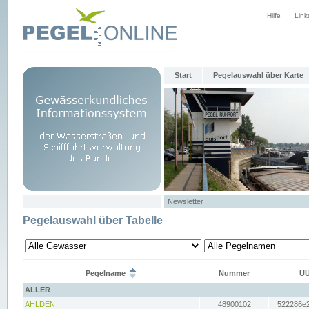
Hilfe
Link
Start
Pegelauswahl über Karte
Newsletter
Pegelauswahl über Tabelle
Pegelname
Nummer
UU
ALLER
AHLDEN
48900102
522286e2