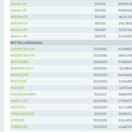
Diemitz OP
581020
d6426c42
Diemitz UP
581030
6b3b55e2
MIROW OP
581000
ab13c115
MIROW UP
581010
19cc3b9a
Strasen OP
581060
117877ec
Strasen UP
581070
2cc40997
MITTELLANDKANAL
ANDERTEN OW
31010061
bc20d819
ANDERTEN UW
31010060
dd41a7d6
BAD ESSEN
31010030
6760b547
BERENBUSCH
31010042
d2c8f60e
BRAMSCHE
31010020
bec8a6a5
BROXTEN
31010032
1125a391
HAHLEN
31010041
ac970eb0
HALDENSLEBEN
3101013
90d92801
HANN. LIST
31010062
27dfd137
HÖRSTEL
31010010
6c7c180f
KANALBRÜCKE
3101018
32b997c2
LOHNDE
31010050
516c4814
LÜBBECKE
31010031
c2aa9164