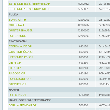
ESTE INNERES SPERRWERK AP
5950082
227b83f7
ESTE INNERES SPERRWERK BP
5950081
5fea1a12
FULDA
BONAFORTH
42900201
23721dfd
GREBENAU
42700202
acd63934
GUNTERSHAUSEN
42900100
213a585d
ROTENBURG
42700100
d1ba62a4
FINOWKANAL
EBERSWALDE OP
693170
3cd46cc7
GRAFENBRÜCK OP
693050
547422fb
LEESENBRÜCK OP
693030
f099ce74
LIEPE OP
693230
6f81b35f
LIEPE UP
693240
79d783d3
RAGÖSE OP
693190
b6bbe4f8
RUHLSDORF OP
693010
6629a4ca
STECHER OP
693210
516fbf8c
HAMME
RITTERHUDE
4940030
f49855d8
HAVEL-ODER-WASSERSTRASSE
BERLIN-SPANDAU OP
580300
e607a4b6