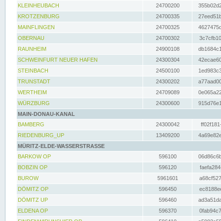
KLEINHEUBACH
24700200
355b02d2
KROTZENBURG
24700335
27eed51b
MAINFLINGEN
24700325
4627475d
OBERNAU
24700302
3c7cfb10
RAUNHEIM
24900108
db1684c1
SCHWEINFURT NEUER HAFEN
24300304
42ecae60
STEINBACH
24500100
1ed983c3
TRUNSTADT
24300202
a77aad00
WERTHEIM
24709089
0e065a22
WÜRZBURG
24300600
915d76e1
MAIN-DONAU-KANAL
BAMBERG
24300042
ff02f181
RIEDENBURG_UP
13409200
4a69e82e
MÜRITZ-ELDE-WASSERSTRASSE
BARKOW OP
596100
06d86c6b
BOBZIN OP
596120
faefa284
BUROW
5961601
a68cf527
DÖMITZ OP
596450
ec8188ee
DÖMITZ UP
596460
ad3a51da
ELDENA OP
596370
0fab94c7