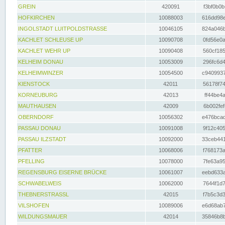
GREIN
420091
f3bf0b0b
HOFKIRCHEN
10088003
616dd98e
INGOLSTADT LUITPOLDSTRASSE
10046105
824a046b
KACHLET SCHLEUSE UP
10090708
0fd56e0a
KACHLET WEHR UP
10090408
560cf185
KELHEIM DONAU
10053009
296fc6d4
KELHEIMWINZER
10054500
c9409937
KIENSTOCK
42011
56178f74
KORNEUBURG
42013
ff44be4a
MAUTHAUSEN
42009
6b002fef
OBERNDORF
10056302
e476bcad
PASSAU DONAU
10091008
9f12c405
PASSAU ILZSTADT
10092000
33ceb441
PFATTER
10068006
f768173a
PFELLING
10078000
7fe63a95
REGENSBURG EISERNE BRÜCKE
10061007
eebd633a
SCHWABELWEIS
10062000
7644f1d7
THEBNERSTRASSL
42015
f7b5c3d3
VILSHOFEN
10089006
e6d68ab7
WILDUNGSMAUER
42014
35846b8b