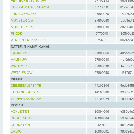
HENRICHENBURG UW
27700133
e6b68bc2
HERBRUM HAFENDAMM
3770030
8177a148
LÜDINGHAUSEN
27800020
f5bc4a51
MÜNSTER OW
27800040
ccd3e8f1
MÜNSTER UW
27800030
ed260406
RHEDE
3770040
16508b11
VERSEN TRENNSPITZE
25463
0024cc40
DATTELN-HAMM-KANAL
HAMM OW
27800060
4dbce62d
HAMM UW
27800080
4ef9dd9c
WALTROP
27800090
facc5c16
WERRIES OW
27800050
d31767ef
DIEMEL
DIEMELTALSPERRE
44100104
5cdc6555
HELMINGHAUSEN
44100206
33092c28
WILHELMSBRÜCKE
44100024
7deedc21
DONAU
ACHLEITEN
10094006
c389c9e2
DEGGENDORF
10081004
53d40547
DÜRNSTEIN
42012
ce4e3050
ERLAU
10096001
99619dc5