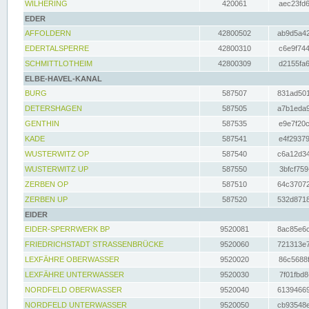
WILHERING
420061
aec23fd6
EDER
AFFOLDERN
42800502
ab9d5a42
EDERTALSPERRE
42800310
c6e9f744
SCHMITTLOTHEIM
42800309
d2155fa6
ELBE-HAVEL-KANAL
BURG
587507
831ad501
DETERSHAGEN
587505
a7b1eda9
GENTHIN
587535
e9e7f20c
KADE
587541
e4f29379
WUSTERWITZ OP
587540
c6a12d34
WUSTERWITZ UP
587550
3bfcf759
ZERBEN OP
587510
64c37072
ZERBEN UP
587520
532d8718
EIDER
EIDER-SPERRWERK BP
9520081
8ac85e6c
FRIEDRICHSTADT STRASSENBRÜCKE
9520060
721313e7
LEXFÄHRE OBERWASSER
9520020
86c5688f
LEXFÄHRE UNTERWASSER
9520030
7f01fbd8
NORDFELD OBERWASSER
9520040
61394669
NORDFELD UNTERWASSER
9520050
cb93548e