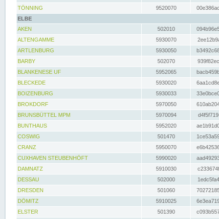
TÖNNING
9520070
00e386ac
ELBE
AKEN
502010
094b96e5
ALTENGAMME
5930070
2ee12b9a
ARTLENBURG
5930050
b3492c68
BARBY
502070
939f82ec
BLANKENESE UF
5952065
bacb459b
BLECKEDE
5930020
6aa1cd8e
BOIZENBURG
5930033
33e0bce0
BROKDORF
5970050
610ab204
BRUNSBÜTTEL MPM
5970094
d4f5f719
BUNTHAUS
5952020
ae1b91d0
COSWIG
501470
1ce53a59
CRANZ
5950070
e6b42536
CUXHAVEN STEUBENHÖFT
5990020
aad49293
DAMNATZ
5910030
c233674f
DESSAU
502000
1edc5fa4
DRESDEN
501060
70272185
DÖMITZ
5910025
6e3ea719
ELSTER
501390
c093b557