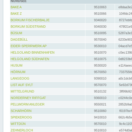
NORDSEE
BAKE A
9510063
e8daa3e2
BAKE Z
9510066
104fdc24
BORKUM FISCHERBALJE
9340020
8727ebfd
BORKUM SÜDSTRAND
9340030
478f21e9
BÜSUM
9510095
5287a3e1
DAGEBÜLL
9570040
6233e901
EIDER-SPERRWERK AP
9530010
04acd7e5
HELGOLAND BINNENHAFEN
9510070
c0ec139b
HELGOLAND SÜDHAFEN
9510075
0d8233b8
HUSUM
9530020
e114aeec
HÖRNUM
9570050
733755fd
LANGEOOG
9390010
a0c1dcb6
LIST AUF SYLT
9570070
5e92d73f
MITTELGRUND
9510132
3ff99b92
NORDERNEY RIFFGAT
9360010
c0244c0e
PELLWORM ANLEGER
9550021
2852b9ab
SCHARHÖRN
9510060
f0197bcf
SPIEKEROOG
9410010
662c4b5e
WITTDÜN
9570010
9c4c11f2
ZEHNERLOCH
9510010
e574d0af