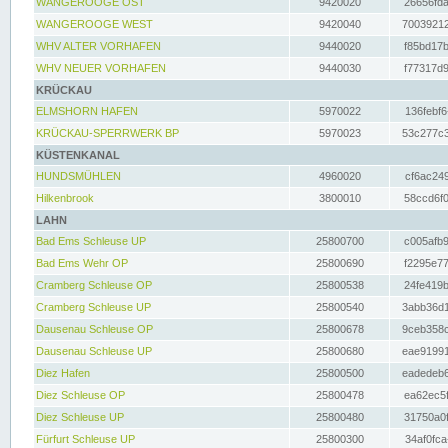
WANGEROOGE OST
9420020
26656fda
WANGEROOGE WEST
9420040
70039212
WHV ALTER VORHAFEN
9440020
f85bd17b
WHV NEUER VORHAFEN
9440030
f77317d9
KRÜCKAU
ELMSHORN HAFEN
5970022
136febf6
KRÜCKAU-SPERRWERK BP
5970023
53c277c3
KÜSTENKANAL
HUNDSMÜHLEN
4960020
cf6ac249
Hilkenbrook
3800010
58ccd6f0
LAHN
Bad Ems Schleuse UP
25800700
c005afb9
Bad Ems Wehr OP
25800690
f2295e77
Cramberg Schleuse OP
25800538
24fe419b
Cramberg Schleuse UP
25800540
3abb36d1
Dausenau Schleuse OP
25800678
9ceb358c
Dausenau Schleuse UP
25800680
eae91991
Diez Hafen
25800500
eadedeb6
Diez Schleuse OP
25800478
ea62ec5f
Diez Schleuse UP
25800480
31750a0f
Fürfurt Schleuse UP
25800300
34af0fca