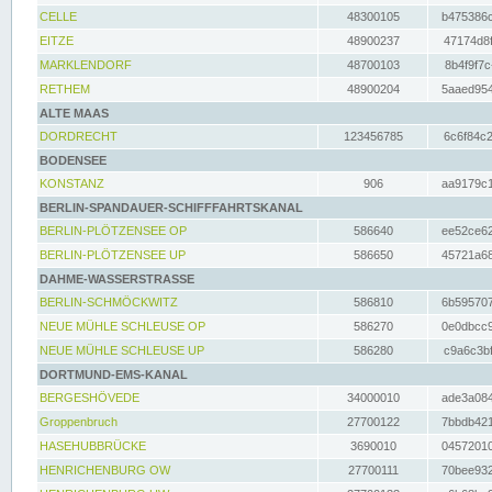
CELLE
48300105
b475386c
EITZE
48900237
47174d8f
MARKLENDORF
48700103
8b4f9f7c
RETHEM
48900204
5aaed954
ALTE MAAS
DORDRECHT
123456785
6c6f84c2
BODENSEE
KONSTANZ
906
aa9179c1
BERLIN-SPANDAUER-SCHIFFFAHRTSKANAL
BERLIN-PLÖTZENSEE OP
586640
ee52ce62
BERLIN-PLÖTZENSEE UP
586650
45721a68
DAHME-WASSERSTRASSE
BERLIN-SCHMÖCKWITZ
586810
6b595707
NEUE MÜHLE SCHLEUSE OP
586270
0e0dbcc9
NEUE MÜHLE SCHLEUSE UP
586280
c9a6c3bf
DORTMUND-EMS-KANAL
BERGESHÖVEDE
34000010
ade3a084
Groppenbruch
27700122
7bbdb421
HASEHUBBRÜCKE
3690010
04572010
HENRICHENBURG OW
27700111
70bee932