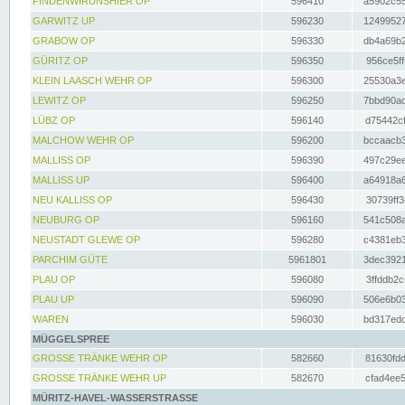
FINDENWIRUNSHIER OP
596410
a5902c55
GARWITZ UP
596230
12499527
GRABOW OP
596330
db4a69b2
GÜRITZ OP
596350
956ce5ff
KLEIN LAASCH WEHR OP
596300
25530a3e
LEWITZ OP
596250
7bbd90ad
LÜBZ OP
596140
d75442cf
MALCHOW WEHR OP
596200
bccaacb3
MALLISS OP
596390
497c29ee
MALLISS UP
596400
a64918a6
NEU KALLISS OP
596430
30739ff3
NEUBURG OP
596160
541c508a
NEUSTADT GLEWE OP
596280
c4381eb3
PARCHIM GÜTE
5961801
3dec3921
PLAU OP
596080
3ffddb2c
PLAU UP
596090
506e6b03
WAREN
596030
bd317edd
MÜGGELSPREE
GROSSE TRÄNKE WEHR OP
582660
81630fdd
GROSSE TRÄNKE WEHR UP
582670
cfad4ee5
MÜRITZ-HAVEL-WASSERSTRASSE