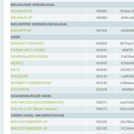
NEUHAUSER SPEISEKANAL
NEUHAUS OP
585850
963bdc26
NEUHAUS UP
585860
bf48cefd
NIEGRIPPER VERBINDUNGSKANAL
NIEGRIPP BP
587500
e506460f
ODER
EISENHÜTTENSTADT
603000
8675aa70
FRANKFURT1 (ODER)
603031
bffdf7f2
HOHENSAATEN-FINOW
603080
f7a639a4
KIENITZ
603050
6298a8f9
KIETZ
603040
16258271
RATZDORF
603140
ca3f535b
SCHWEDT-ODERBRÜCKE
603130
e28babaa
STÜTZKOW
603100
30bff0df
ORANIENBURGER HAVEL
OHV KM 3.014 (HOCHSPANNUNG)
580271
eea7e3dc
OHv km 1.467 (Blaues Wunder)
580272
8b51c505
OBERE HAVEL-WASSERSTRASSE
BISCHOFSWERDER OP
581520
16a780aa
BISCHOFSWERDER UP
581530
74134dc6