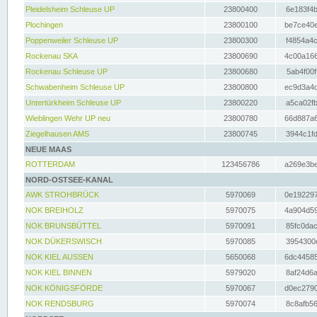
Pleidelsheim Schleuse UP
23800400
6e183f4b
Plochingen
23800100
be7ce40e
Poppenweiler Schleuse UP
23800300
f4854a4c
Rockenau SKA
23800690
4c00a166
Rockenau Schleuse UP
23800680
5ab4f00f
Schwabenheim Schleuse UP
23800800
ec9d3a4d
Untertürkheim Schleuse UP
23800220
a5ca02fb
Wieblingen Wehr UP neu
23800780
66d887a6
Ziegelhausen AMS
23800745
3944c1fd
NEUE MAAS
ROTTERDAM
123456786
a269e3be
NORD-OSTSEE-KANAL
AWK STROHBRÜCK
5970069
0e192297
NOK BREIHOLZ
5970075
4a904d59
NOK BRUNSBÜTTEL
5970091
85fc0dac
NOK DÜKERSWISCH
5970085
3954300d
NOK KIEL AUSSEN
5650068
6dc44585
NOK KIEL BINNEN
5979020
8af24d6a
NOK KÖNIGSFÖRDE
5970067
d0ec2790
NOK RENDSBURG
5970074
8c8afb56