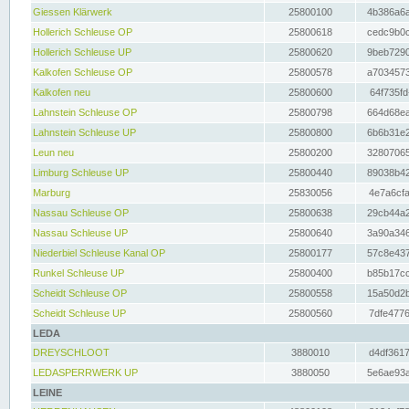
Giessen Klärwerk
25800100
4b386a6a
Hollerich Schleuse OP
25800618
cedc9b0c
Hollerich Schleuse UP
25800620
9beb7290
Kalkofen Schleuse OP
25800578
a7034573
Kalkofen neu
25800600
64f735fd
Lahnstein Schleuse OP
25800798
664d68ea
Lahnstein Schleuse UP
25800800
6b6b31e2
Leun neu
25800200
32807065
Limburg Schleuse UP
25800440
89038b42
Marburg
25830056
4e7a6cfa
Nassau Schleuse OP
25800638
29cb44a2
Nassau Schleuse UP
25800640
3a90a346
Niederbiel Schleuse Kanal OP
25800177
57c8e437
Runkel Schleuse UP
25800400
b85b17cc
Scheidt Schleuse OP
25800558
15a50d2b
Scheidt Schleuse UP
25800560
7dfe4776
LEDA
DREYSCHLOOT
3880010
d4df3617
LEDASPERRWERK UP
3880050
5e6ae93a
LEINE