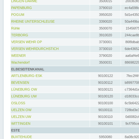
LINGEN-DARME
3500015
200363fc
PAPENBURG
3790010
ec4a598d
POGUM
3950020
5d1e4350
RHEINE UNTERSCHLEUSE
3390020
50a449ba
Rühle
3500070
15456f75
TERBORG
3910020
244cae8b
VERSEN WEHR OP
3730001
86f8dbab
VERSEN WEHRDURCHSTICH
3730010
6de43652
WEENER
3790020
aa6af4e6
Wachendorf
3500031
88698229
ELBESEITENKANAL
ARTLENBURG-ESK
90100122
7fec2f4f
BEVENSEN
90100112
b8997708
LÜNEBURG OW
90100121
c7364d1e
LÜNEBURG UW
90100120
d18033cd
OSLOSS
90100100
6c5b6422
UELZEN OW
90100111
728bd3e3
UELZEN UW
90100110
0d0082cf
WITTINGEN
90100101
9cf795ce
ESTE
BUXTEHUDE
5950080
8a08c920