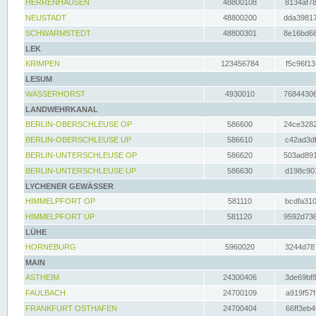
HERRENHAUSEN
48800108
8134af78
NEUSTADT
48800200
dda39817
SCHWARMSTEDT
48800301
8e16bd66
LEK
KRIMPEN
123456784
f5c96f13
LESUM
WASSERHORST
4930010
76844306
LANDWEHRKANAL
BERLIN-OBERSCHLEUSE OP
586600
24ce3282
BERLIN-OBERSCHLEUSE UP
586610
c42ad3df
BERLIN-UNTERSCHLEUSE OP
586620
503ad891
BERLIN-UNTERSCHLEUSE UP
586630
d198c901
LYCHENER GEWÄSSER
HIMMELPFORT OP
581110
bcdfa310
HIMMELPFORT UP
581120
9592d736
LÜHE
HORNEBURG
5960020
3244d787
MAIN
ASTHEIM
24300406
3de69bf8
FAULBACH
24700109
a919f57f
FRANKFURT OSTHAFEN
24700404
66ff3eb4