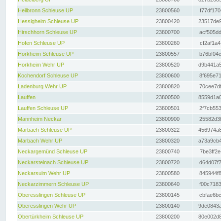
Heilbronn Schleuse UP
23800560
f77df170
Hessigheim Schleuse UP
23800420
23517de9
Hirschhorn Schleuse UP
23800700
acf505dd
Hofen Schleuse UP
23800260
cf2af1a4
Horkheim Schleuse UP
23800557
b76bf04c
Horkheim Wehr UP
23800520
d9b441a5
Kochendorf Schleuse UP
23800600
8f695e71
Ladenburg Wehr UP
23800820
70cee7df
Lauffen
23800500
8559d1a0
Lauffen Schleuse UP
23800501
2f7cb553
Mannheim Neckar
23800900
25582d3f
Marbach Schleuse UP
23800322
456974a8
Marbach Wehr UP
23800320
a73a9cb4
Neckargemünd Schleuse UP
23800740
7be3ff2e
Neckarsteinach Schleuse UP
23800720
d64d07f7
Neckarsulm Wehr UP
23800580
845944f8
Neckarzimmern Schleuse UP
23800640
f00c7183
Oberesslingen Schleuse UP
23800145
cbfae6bc
Oberesslingen Wehr UP
23800140
9de0843a
Obertürkheim Schleuse UP
23800200
80e002d8