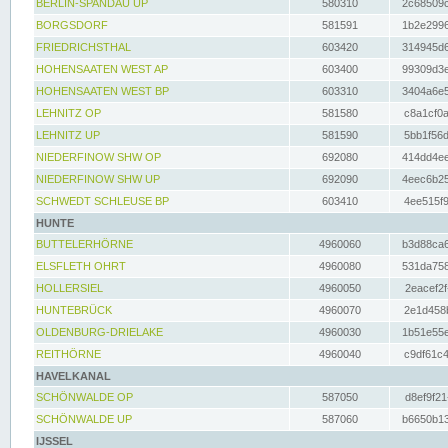
BERLIN-SPANDAU UP
580310
2c68509c
BORGSDORF
581591
1b2e2996
FRIEDRICHSTHAL
603420
314945d6
HOHENSAATEN WEST AP
603400
99309d3e
HOHENSAATEN WEST BP
603310
3404a6e5
LEHNITZ OP
581580
c8a1cf0a
LEHNITZ UP
581590
5bb1f56d
NIEDERFINOW SHW OP
692080
414dd4ee
NIEDERFINOW SHW UP
692090
4eec6b25
SCHWEDT SCHLEUSE BP
603410
4ee515f9
HUNTE
BUTTELERHÖRNE
4960060
b3d88ca6
ELSFLETH OHRT
4960080
531da758
HOLLERSIEL
4960050
2eacef2f
HUNTEBRÜCK
4960070
2e1d458b
OLDENBURG-DRIELAKE
4960030
1b51e55e
REITHÖRNE
4960040
c9df61c4
HAVELKANAL
SCHÖNWALDE OP
587050
d8ef9f21
SCHÖNWALDE UP
587060
b6650b13
IJSSEL