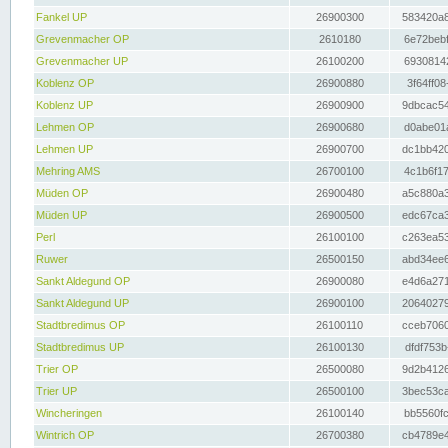
Fankel UP
26900300
583420a8
Grevenmacher OP
2610180
6e72bebf
Grevenmacher UP
26100200
69308142
Koblenz OP
26900880
3f64ff08
Koblenz UP
26900900
9dbcac54
Lehmen OP
26900680
d0abe01a
Lehmen UP
26900700
dc1bb420
Mehring AMS
26700100
4c1b6f17
Müden OP
26900480
a5c880a3
Müden UP
26900500
edc67ca3
Perl
26100100
c263ea53
Ruwer
26500150
abd34ee6
Sankt Aldegund OP
26900080
e4d6a271
Sankt Aldegund UP
26900100
20640279
Stadtbredimus OP
26100110
cceb7060
Stadtbredimus UP
26100130
dfdf753b
Trier OP
26500080
9d2b4126
Trier UP
26500100
3bec53ca
Wincheringen
26100140
bb5560fc
Wintrich OP
26700380
cb4789e4