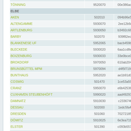
TÖNNING
9520070
00e386ac
ELBE
AKEN
502010
094b96e5
ALTENGAMME
5930070
2ee12b9a
ARTLENBURG
5930050
b3492c68
BARBY
502070
939f82ec
BLANKENESE UF
5952065
bacb459b
BLECKEDE
5930020
6aa1cd8e
BOIZENBURG
5930033
33e0bce0
BROKDORF
5970050
610ab204
BRUNSBÜTTEL MPM
5970094
d4f5f719
BUNTHAUS
5952020
ae1b91d0
COSWIG
501470
1ce53a59
CRANZ
5950070
e6b42536
CUXHAVEN STEUBENHÖFT
5990020
aad49293
DAMNATZ
5910030
c233674f
DESSAU
502000
1edc5fa4
DRESDEN
501060
70272185
DÖMITZ
5910025
6e3ea719
ELSTER
501390
c093b557