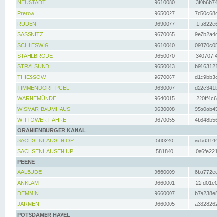
NEUSTADT
9610080
3f0b6b74
Prerow
9650027
7d50c68c
RUDEN
9690077
1fa822e6
SASSNITZ
9670065
9e7b2a4d
SCHLESWIG
9610040
09370c05
STAHLBRODE
9650070
340707f4
STRALSUND
9650043
b9163121
THIESSOW
9670067
d1c9bb3c
TIMMENDORF POEL
9630007
d22c341b
WARNEMÜNDE
9640015
220ff4c6
WISMAR-BAUMHAUS
9630008
95a0ab45
WITTOWER FÄHRE
9670055
4b348b56
ORANIENBURGER KANAL
SACHSENHAUSEN OP
580240
adbd3144
SACHSENHAUSEN UP
581840
0a6fe221
PEENE
AALBUDE
9660009
8ba772ed
ANKLAM
9660001
22fd01e0
DEMMIN
9660007
b7e238e8
JARMEN
9660005
a3328262
POTSDAMER HAVEL