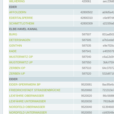
WILHERING
420061
aec23fd6
EDER
AFFOLDERN
42800502
ab9d5a42
EDERTALSPERRE
42800310
c6e9f744
SCHMITTLOTHEIM
42800309
d2155fa6
ELBE-HAVEL-KANAL
BURG
587507
831ad501
DETERSHAGEN
587505
a7b1eda9
GENTHIN
587535
e9e7f20c
KADE
587541
e4f29379
WUSTERWITZ OP
587540
c6a12d34
WUSTERWITZ UP
587550
3bfcf759
ZERBEN OP
587510
64c37072
ZERBEN UP
587520
532d8718
EIDER
EIDER-SPERRWERK BP
9520081
8ac85e6c
FRIEDRICHSTADT STRASSENBRÜCKE
9520060
721313e7
LEXFÄHRE OBERWASSER
9520020
86c5688f
LEXFÄHRE UNTERWASSER
9520030
7f01fbd8
NORDFELD OBERWASSER
9520040
61394669
NORDFELD UNTERWASSER
9520050
cb93548e