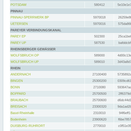
POTSDAM
580412
5e10e1e7
PINNAU
PINNAU-SPERRWERK BP
5970018
26259e8f
UETERSEN
5970016
575da86f
PAREYER VERBINDUNGSKANAL
PAREY EP
502300
25ca1bef
PAREY UP
587530
bafddcbf
RHEINSBERGER GEWÄSSER
WOLFSBRUCH OP
589000
4d00c13e
WOLFSBRUCH UP
589010
3d43a8d7
RHEIN
ANDERNACH
27100400
5735892a
BINGEN
25300200
0309cd61
BONN
2710080
593647aa
BOPPARD
25700500
2ff6379d
BRAUBACH
25700600
d6dc44d1
BREISACH
23300320
9da1ad2b
Basel-Rheinhalle
2310010
94f6eff1
Bodenheim
23900620
f6be7857
DUISBURG-RUHRORT
2770010
c0f51e35