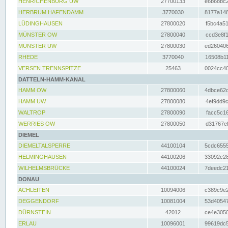
HENRICHENBURG UW
27700133
e6b68bc2
HERBRUM HAFENDAMM
3770030
8177a148
LÜDINGHAUSEN
27800020
f5bc4a51
MÜNSTER OW
27800040
ccd3e8f1
MÜNSTER UW
27800030
ed260406
RHEDE
3770040
16508b11
VERSEN TRENNSPITZE
25463
0024cc40
DATTELN-HAMM-KANAL
HAMM OW
27800060
4dbce62d
HAMM UW
27800080
4ef9dd9c
WALTROP
27800090
facc5c16
WERRIES OW
27800050
d31767ef
DIEMEL
DIEMELTALSPERRE
44100104
5cdc6555
HELMINGHAUSEN
44100206
33092c28
WILHELMSBRÜCKE
44100024
7deedc21
DONAU
ACHLEITEN
10094006
c389c9e2
DEGGENDORF
10081004
53d40547
DÜRNSTEIN
42012
ce4e3050
ERLAU
10096001
99619dc5