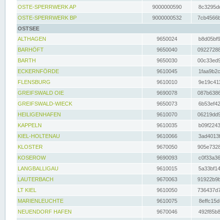
OSTE-SPERRWERK AP
9000000590
8c3295dc
OSTE-SPERRWERK BP
9000000532
7cb4566b
OSTSEE
ALTHAGEN
9650024
b8d05bf9
BARHÖFT
9650040
09227288
BARTH
9650030
00c33ed9
ECKERNFÖRDE
9610045
1faa9b2c
FLENSBURG
9610010
9e19c411
GREIFSWALD OIE
9690078
087b6386
GREIFSWALD-WIECK
9650073
6b53ef42
HEILIGENHAFEN
9610070
06219dd9
KAPPELN
9610035
b09f2243
KIEL-HOLTENAU
9610066
3ad4013f
KLOSTER
9670050
905e7328
KOSEROW
9690093
c0f33a36
LANGBALLIGAU
9610015
5a33bf14
LAUTERBACH
9670063
91922b9b
LT KIEL
9610050
736437d7
MARIENLEUCHTE
9610075
8effc15d
NEUENDORF HAFEN
9670046
492f85b8