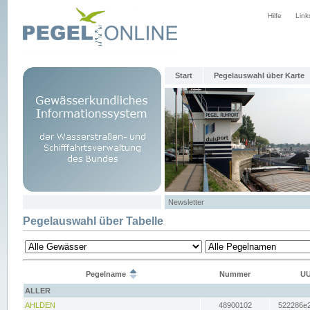
Hilfe
Link
Start
Pegelauswahl über Karte
Newsletter
Pegelauswahl über Tabelle
Pegelname
Nummer
UU
ALLER
AHLDEN
48900102
522286e2