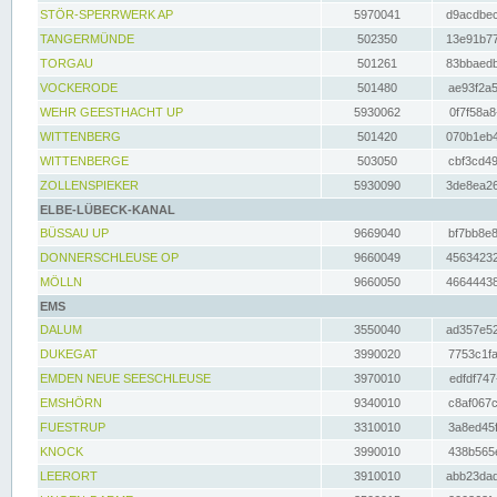
STÖR-SPERRWERK AP
5970041
d9acdbec
TANGERMÜNDE
502350
13e91b77
TORGAU
501261
83bbaedb
VOCKERODE
501480
ae93f2a5
WEHR GEESTHACHT UP
5930062
0f7f58a8
WITTENBERG
501420
070b1eb4
WITTENBERGE
503050
cbf3cd49
ZOLLENSPIEKER
5930090
3de8ea26
ELBE-LÜBECK-KANAL
BÜSSAU UP
9669040
bf7bb8e8
DONNERSCHLEUSE OP
9660049
45634232
MÖLLN
9660050
46644438
EMS
DALUM
3550040
ad357e52
DUKEGAT
3990020
7753c1fa
EMDEN NEUE SEESCHLEUSE
3970010
edfdf747
EMSHÖRN
9340010
c8af067c
FUESTRUP
3310010
3a8ed45f
KNOCK
3990010
438b565e
LEERORT
3910010
abb23dad