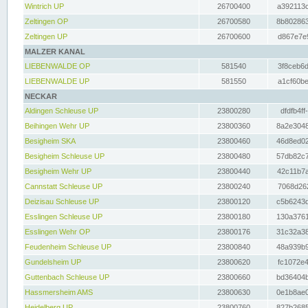
Wintrich UP
26700400
a392113c
Zeltingen OP
26700580
8b802863
Zeltingen UP
26700600
d867e7e9
MALZER KANAL
LIEBENWALDE OP
581540
3f8ceb6d
LIEBENWALDE UP
581550
a1cf60be
NECKAR
Aldingen Schleuse UP
23800280
dfdfb4ff
Beihingen Wehr UP
23800360
8a2e3048
Besigheim SKA
23800460
46d8ed02
Besigheim Schleuse UP
23800480
57db82c7
Besigheim Wehr UP
23800440
42c11b7a
Cannstatt Schleuse UP
23800240
7068d262
Deizisau Schleuse UP
23800120
c5b6243d
Esslingen Schleuse UP
23800180
130a3761
Esslingen Wehr OP
23800176
31c32a38
Feudenheim Schleuse UP
23800840
48a939b9
Gundelsheim UP
23800620
fc1072e4
Guttenbach Schleuse UP
23800660
bd36404b
Hassmersheim AMS
23800630
0e1b8ae0
Heidelberg UP
23800760
827b2685