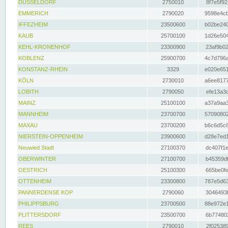
DÜSSELDORF
2750010
8f7e5f92
EMMERICH
2790020
9598e4cb
IFFEZHEIM
23500600
b02be240
KAUB
25700100
1d26e504
KEHL-KRONENHOF
23300900
23af9b02
KOBLENZ
25900700
4c7d796a
KONSTANZ-RHEIN
3329
e020e651
KÖLN
2730010
a6ee8177
LOBITH
2790050
efe13a3d
MAINZ
25100100
a37a9aa3
MANNHEIM
23700700
57090802
MAXAU
23700200
b6c6d5c8
NIERSTEIN-OPPENHEIM
23900600
d28e7ed1
Neuwied Stadt
27100370
dc407f1e
OBERWINTER
27100700
b45359df
OESTRICH
25100300
665be0fe
OTTENHEIM
23300800
787e5d63
PANNERDENSE KOP
2790060
3046493f
PHILIPPSBURG
23700500
88e972e1
PLITTERSDORF
23500700
6b774802
REES
2790010
2f025389