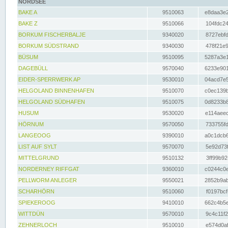
NORDSEE
BAKE A
9510063
e8daa3e2
BAKE Z
9510066
104fdc24
BORKUM FISCHERBALJE
9340020
8727ebfd
BORKUM SÜDSTRAND
9340030
478f21e9
BÜSUM
9510095
5287a3e1
DAGEBÜLL
9570040
6233e901
EIDER-SPERRWERK AP
9530010
04acd7e5
HELGOLAND BINNENHAFEN
9510070
c0ec139b
HELGOLAND SÜDHAFEN
9510075
0d8233b8
HUSUM
9530020
e114aeec
HÖRNUM
9570050
733755fd
LANGEOOG
9390010
a0c1dcb6
LIST AUF SYLT
9570070
5e92d73f
MITTELGRUND
9510132
3ff99b92
NORDERNEY RIFFGAT
9360010
c0244c0e
PELLWORM ANLEGER
9550021
2852b9ab
SCHARHÖRN
9510060
f0197bcf
SPIEKEROOG
9410010
662c4b5e
WITTDÜN
9570010
9c4c11f2
ZEHNERLOCH
9510010
e574d0af