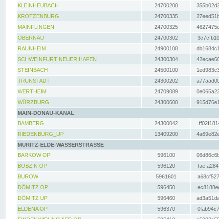
KLEINHEUBACH
24700200
355b02d2
KROTZENBURG
24700335
27eed51b
MAINFLINGEN
24700325
4627475d
OBERNAU
24700302
3c7cfb10
RAUNHEIM
24900108
db1684c1
SCHWEINFURT NEUER HAFEN
24300304
42ecae60
STEINBACH
24500100
1ed983c3
TRUNSTADT
24300202
a77aad00
WERTHEIM
24709089
0e065a22
WÜRZBURG
24300600
915d76e1
MAIN-DONAU-KANAL
BAMBERG
24300042
ff02f181
RIEDENBURG_UP
13409200
4a69e82e
MÜRITZ-ELDE-WASSERSTRASSE
BARKOW OP
596100
06d86c6b
BOBZIN OP
596120
faefa284
BUROW
5961601
a68cf527
DÖMITZ OP
596450
ec8188ee
DÖMITZ UP
596460
ad3a51da
ELDENA OP
596370
0fab94c7