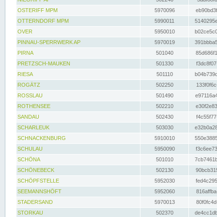
OSTERIFF MPM
5970096
eb90bd3f
OTTERNDORF MPM
5990011
5140295e
OVER
5950010
b02ce5c0
PINNAU-SPERRWERK AP
5970019
391bbba5
PIRNA
501040
85d686f1
PRETZSCH-MAUKEN
501330
f3dc8f07
RIESA
501110
b04b739d
ROGÄTZ
502250
133f0f6c
ROSSLAU
501490
e97116a4
ROTHENSEE
502210
e30f2e83
SANDAU
502430
f4c55f77
SCHARLEUK
503030
e32b0a28
SCHNACKENBURG
5910010
550e3885
SCHULAU
5950090
f3c6ee73
SCHÖNA
501010
7cb7461b
SCHÖNEBECK
502130
90bcb315
SCHÖPFSTELLE
5952030
fed4c295
SEEMANNSHÖFT
5952060
816affba
STADERSAND
5970013
80f0fc4d
STORKAU
502370
de4cc1db