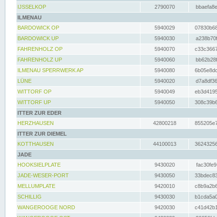
IJSSELKOP
2790070
bbaefa8e
ILMENAU
BARDOWICK OP
5940029
07830b68
BARDOWICK UP
5940030
a238b70f
FAHRENHOLZ OP
5940070
c33c3667
FAHRENHOLZ UP
5940060
bb62b28f
ILMENAU SPERRWERK AP
5940080
6b05e8dc
LÜNE
5940020
d7a8df36
WITTORF OP
5940049
eb3d4195
WITTORF UP
5940050
308c39b6
ITTER ZUR EDER
HERZHAUSEN
42800218
855205e7
ITTER ZUR DIEMEL
KOTTHAUSEN
44100013
36243256
JADE
HOOKSIELPLATE
9430020
fac30fe9
JADE-WESER-PORT
9430050
33bdec83
MELLUMPLATE
9420010
c8b9a2b6
SCHILLIG
9430030
b1cda5a0
WANGEROOGE NORD
9420030
c41d42b1