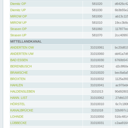
Diemitz OP
581020
d6426c42
Diemitz UP
581030
6b3b55e2
MIROW OP
581000
ab13c115
MIROW UP
581010
19cc3b9a
Strasen OP
581060
117877ec
Strasen UP
581070
2cc40997
MITTELLANDKANAL
ANDERTEN OW
31010061
bc20d819
ANDERTEN UW
31010060
dd41a7d6
BAD ESSEN
31010030
6760b547
BERENBUSCH
31010042
d2c8f60e
BRAMSCHE
31010020
bec8a6a5
BROXTEN
31010032
1125a391
HAHLEN
31010041
ac970eb0
HALDENSLEBEN
3101013
90d92801
HANN. LIST
31010062
27dfd137
HÖRSTEL
31010010
6c7c180f
KANALBRÜCKE
3101018
32b997c2
LOHNDE
31010050
516c4814
LÜBBECKE
31010031
c2aa9164