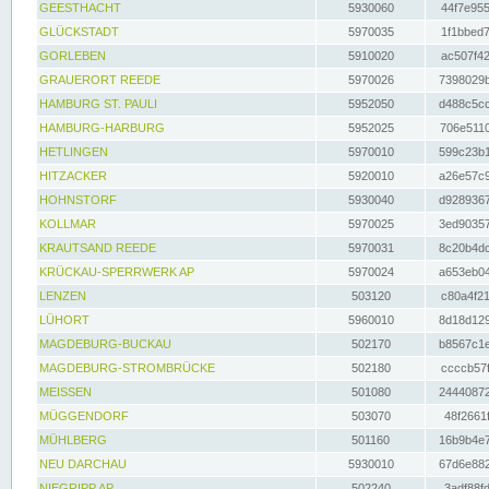
GEESTHACHT
5930060
44f7e955
GLÜCKSTADT
5970035
1f1bbed7
GORLEBEN
5910020
ac507f42
GRAUERORT REEDE
5970026
7398029b
HAMBURG ST. PAULI
5952050
d488c5cc
HAMBURG-HARBURG
5952025
706e5110
HETLINGEN
5970010
599c23b1
HITZACKER
5920010
a26e57c9
HOHNSTORF
5930040
d9289367
KOLLMAR
5970025
3ed90357
KRAUTSAND REEDE
5970031
8c20b4dc
KRÜCKAU-SPERRWERK AP
5970024
a653eb04
LENZEN
503120
c80a4f21
LÜHORT
5960010
8d18d129
MAGDEBURG-BUCKAU
502170
b8567c1e
MAGDEBURG-STROMBRÜCKE
502180
ccccb57f
MEISSEN
501080
24440872
MÜGGENDORF
503070
48f2661f
MÜHLBERG
501160
16b9b4e7
NEU DARCHAU
5930010
67d6e882
NIEGRIPP AP
502240
3adf88fd