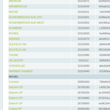
MEHRUM
31010071
be05603a
NIENBRÜGGE
31010044
864a8111
RECKE
31010011
7af19499
RODENBERGER AUE-OST
31010051
6288de60
RODENBERGER AUE-WEST
31010052
eb24b5a3
RUSBEND
31010043
c1f06401
RÜHEN
31010093
4ed5f6da
SEHNDE
31010070
ab0d9117
SÜLFELD OW
31010092
a8604e8f
SÜLFELD UW
31010091
892183d6
THUNE
31010080
42b865fb
VELSDORF
3101012
36f80081
VORSFELDE
31010090
dbb2bb9f
WARBER GRABEN
31010040
2f1080ba
MOSEL
Cochem
26900400
768df4e9
Detzem OP
26700180
c40912fd
Detzem UP
26700200
dc344605
Enkirch OP
26700880
87207dcd
Enkirch UP
26700900
ee861944
Fankel OP
26900280
68198b48