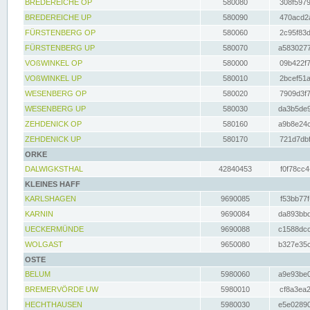
BREDEREICHE OP
580080
308f5979
BREDEREICHE UP
580090
470acd2a
FÜRSTENBERG OP
580060
2c95f83d
FÜRSTENBERG UP
580070
a5830277
VOßWINKEL OP
580000
09b422f7
VOßWINKEL UP
580010
2bcef51a
WESENBERG OP
580020
7909d3f7
WESENBERG UP
580030
da3b5de9
ZEHDENICK OP
580160
a9b8e24c
ZEHDENICK UP
580170
721d7dbf
ORKE
DALWIGKSTHAL
42840453
f0f78cc4
KLEINES HAFF
KARLSHAGEN
9690085
f53bb77f
KARNIN
9690084
da893bbd
UECKERMÜNDE
9690088
c1588dcc
WOLGAST
9650080
b327e35c
OSTE
BELUM
5980060
a9e93be0
BREMERVÖRDE UW
5980010
cf8a3ea2
HECHTHAUSEN
5980030
e5e02890