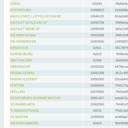
GREIN
420091
f3bf0b0b
HOFKIRCHEN
10088003
616dd98e
INGOLSTADT LUITPOLDSTRASSE
10046105
824a046b
KACHLET SCHLEUSE UP
10090708
0fd56e0a
KACHLET WEHR UP
10090408
560cf185
KELHEIM DONAU
10053009
296fc6d4
KELHEIMWINZER
10054500
c9409937
KIENSTOCK
42011
56178f74
KORNEUBURG
42013
ff44be4a
MAUTHAUSEN
42009
6b002fef
OBERNDORF
10056302
e476bcad
PASSAU DONAU
10091008
9f12c405
PASSAU ILZSTADT
10092000
33ceb441
PFATTER
10068006
f768173a
PFELLING
10078000
7fe63a95
REGENSBURG EISERNE BRÜCKE
10061007
eebd633a
SCHWABELWEIS
10062000
7644f1d7
THEBNERSTRASSL
42015
f7b5c3d3
VILSHOFEN
10089006
e6d68ab7
WILDUNGSMAUER
42014
35846b8b