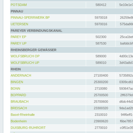
POTSDAM
580412
5e10e1e7
PINNAU
PINNAU-SPERRWERK BP
5970018
26259e8f
UETERSEN
5970016
575da86f
PAREYER VERBINDUNGSKANAL
PAREY EP
502300
25ca1bef
PAREY UP
587530
bafddcbf
RHEINSBERGER GEWÄSSER
WOLFSBRUCH OP
589000
4d00c13e
WOLFSBRUCH UP
589010
3d43a8d7
RHEIN
ANDERNACH
27100400
5735892a
BINGEN
25300200
0309cd61
BONN
2710080
593647aa
BOPPARD
25700500
2ff6379d
BRAUBACH
25700600
d6dc44d1
BREISACH
23300320
9da1ad2b
Basel-Rheinhalle
2310010
94f6eff1
Bodenheim
23900620
f6be7857
DUISBURG-RUHRORT
2770010
c0f51e35