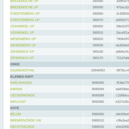
BREDEREICHE OP
580080
308f5979
BREDEREICHE UP
580090
470acd2a
FÜRSTENBERG OP
580060
2c95f83d
FÜRSTENBERG UP
580070
a5830277
VOßWINKEL OP
580000
09b422f7
VOßWINKEL UP
580010
2bcef51a
WESENBERG OP
580020
7909d3f7
WESENBERG UP
580030
da3b5de9
ZEHDENICK OP
580160
a9b8e24c
ZEHDENICK UP
580170
721d7dbf
ORKE
DALWIGKSTHAL
42840453
f0f78cc4
KLEINES HAFF
KARLSHAGEN
9690085
f53bb77f
KARNIN
9690084
da893bbd
UECKERMÜNDE
9690088
c1588dcc
WOLGAST
9650080
b327e35c
OSTE
BELUM
5980060
a9e93be0
BREMERVÖRDE UW
5980010
cf8a3ea2
HECHTHAUSEN
5980030
e5e02890