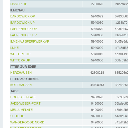
IJSSELKOP
2790070
bbaefa8e
ILMENAU
BARDOWICK OP
5940029
07830b68
BARDOWICK UP
5940030
a238b70f
FAHRENHOLZ OP
5940070
c33c3667
FAHRENHOLZ UP
5940060
bb62b28f
ILMENAU SPERRWERK AP
5940080
6b05e8dc
LÜNE
5940020
d7a8df36
WITTORF OP
5940049
eb3d4195
WITTORF UP
5940050
308c39b6
ITTER ZUR EDER
HERZHAUSEN
42800218
855205e7
ITTER ZUR DIEMEL
KOTTHAUSEN
44100013
36243256
JADE
HOOKSIELPLATE
9430020
fac30fe9
JADE-WESER-PORT
9430050
33bdec83
MELLUMPLATE
9420010
c8b9a2b6
SCHILLIG
9430030
b1cda5a0
WANGEROOGE NORD
9420030
c41d42b1