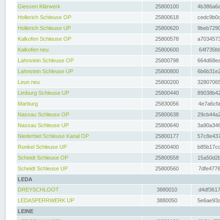
Giessen Klärwerk
25800100
4b386a6a
Hollerich Schleuse OP
25800618
cedc9b0c
Hollerich Schleuse UP
25800620
9beb7290
Kalkofen Schleuse OP
25800578
a7034573
Kalkofen neu
25800600
64f735fd
Lahnstein Schleuse OP
25800798
664d68ea
Lahnstein Schleuse UP
25800800
6b6b31e2
Leun neu
25800200
32807065
Limburg Schleuse UP
25800440
89038b42
Marburg
25830056
4e7a6cfa
Nassau Schleuse OP
25800638
29cb44a2
Nassau Schleuse UP
25800640
3a90a346
Niederbiel Schleuse Kanal OP
25800177
57c8e437
Runkel Schleuse UP
25800400
b85b17cc
Scheidt Schleuse OP
25800558
15a50d2b
Scheidt Schleuse UP
25800560
7dfe4776
LEDA
DREYSCHLOOT
3880010
d4df3617
LEDASPERRWERK UP
3880050
5e6ae93a
LEINE