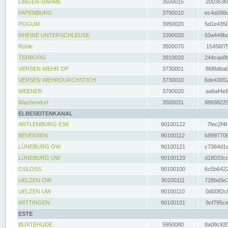
LINGEN-DARME
3500015
200363fc
PAPENBURG
3790010
ec4a598d
POGUM
3950020
5d1e4350
RHEINE UNTERSCHLEUSE
3390020
50a449ba
Rühle
3500070
15456f75
TERBORG
3910020
244cae8b
VERSEN WEHR OP
3730001
86f8dbab
VERSEN WEHRDURCHSTICH
3730010
6de43652
WEENER
3790020
aa6af4e6
Wachendorf
3500031
88698229
ELBESEITENKANAL
ARTLENBURG-ESK
90100122
7fec2f4f
BEVENSEN
90100112
b8997708
LÜNEBURG OW
90100121
c7364d1e
LÜNEBURG UW
90100120
d18033cd
OSLOSS
90100100
6c5b6422
UELZEN OW
90100111
728bd3e3
UELZEN UW
90100110
0d0082cf
WITTINGEN
90100101
9cf795ce
ESTE
BUXTEHUDE
5950080
8a08c920