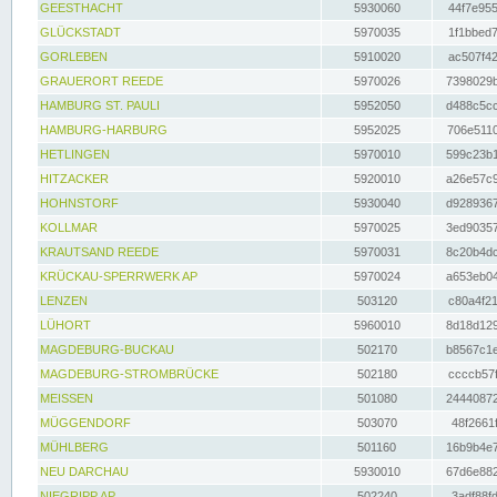
GEESTHACHT
5930060
44f7e955
GLÜCKSTADT
5970035
1f1bbed7
GORLEBEN
5910020
ac507f42
GRAUERORT REEDE
5970026
7398029b
HAMBURG ST. PAULI
5952050
d488c5cc
HAMBURG-HARBURG
5952025
706e5110
HETLINGEN
5970010
599c23b1
HITZACKER
5920010
a26e57c9
HOHNSTORF
5930040
d9289367
KOLLMAR
5970025
3ed90357
KRAUTSAND REEDE
5970031
8c20b4dc
KRÜCKAU-SPERRWERK AP
5970024
a653eb04
LENZEN
503120
c80a4f21
LÜHORT
5960010
8d18d129
MAGDEBURG-BUCKAU
502170
b8567c1e
MAGDEBURG-STROMBRÜCKE
502180
ccccb57f
MEISSEN
501080
24440872
MÜGGENDORF
503070
48f2661f
MÜHLBERG
501160
16b9b4e7
NEU DARCHAU
5930010
67d6e882
NIEGRIPP AP
502240
3adf88fd