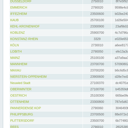
DÜSSELDORF
2750010
8f7e5f92
EMMERICH
2790020
9598e4cb
IFFEZHEIM
23500600
b02be240
KAUB
25700100
1d26e504
KEHL-KRONENHOF
23300900
23af9b02
KOBLENZ
25900700
4c7d796a
KONSTANZ-RHEIN
3329
e020e651
KÖLN
2730010
a6ee8177
LOBITH
2790050
efe13a3d
MAINZ
25100100
a37a9aa3
MANNHEIM
23700700
57090802
MAXAU
23700200
b6c6d5c8
NIERSTEIN-OPPENHEIM
23900600
d28e7ed1
Neuwied Stadt
27100370
dc407f1e
OBERWINTER
27100700
b45359df
OESTRICH
25100300
665be0fe
OTTENHEIM
23300800
787e5d63
PANNERDENSE KOP
2790060
3046493f
PHILIPPSBURG
23700500
88e972e1
PLITTERSDORF
23500700
6b774802
REES
2790010
2f025389