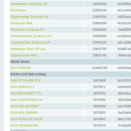
Pleidelsheim Schleuse UP
23800400
6e183f4b
Plochingen
23800100
be7ce40e
Poppenweiler Schleuse UP
23800300
f4854a4c
Rockenau SKA
23800690
4c00a166
Rockenau Schleuse UP
23800680
5ab4f00f
Schwabenheim Schleuse UP
23800800
ec9d3a4d
Untertürkheim Schleuse UP
23800220
a5ca02fb
Wieblingen Wehr UP neu
23800780
66d887a6
Ziegelhausen AMS
23800745
3944c1fd
NEUE MAAS
ROTTERDAM
123456786
a269e3be
NORD-OSTSEE-KANAL
AWK STROHBRÜCK
5970069
0e192297
NOK BREIHOLZ
5970075
4a904d59
NOK BRUNSBÜTTEL
5970091
85fc0dac
NOK DÜKERSWISCH
5970085
3954300d
NOK KIEL AUSSEN
5650068
6dc44585
NOK KIEL BINNEN
5979020
8af24d6a
NOK KÖNIGSFÖRDE
5970067
d0ec2790
NOK RENDSBURG
5970074
8c8afb56