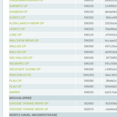
FINDENWIRUNSHIER OP
596410
a5902c55
GARWITZ UP
596230
12499527
GRABOW OP
596330
db4a69b2
GÜRITZ OP
596350
956ce5ff
KLEIN LAASCH WEHR OP
596300
25530a3e
LEWITZ OP
596250
7bbd90ad
LÜBZ OP
596140
d75442cf
MALCHOW WEHR OP
596200
bccaacb3
MALLISS OP
596390
497c29ee
MALLISS UP
596400
a64918a6
NEU KALLISS OP
596430
30739ff3
NEUBURG OP
596160
541c508a
NEUSTADT GLEWE OP
596280
c4381eb3
PARCHIM GÜTE
5961801
3dec3921
PLAU OP
596080
3ffddb2c
PLAU UP
596090
506e6b03
WAREN
596030
bd317edd
MÜGGELSPREE
GROSSE TRÄNKE WEHR OP
582660
81630fdd
GROSSE TRÄNKE WEHR UP
582670
cfad4ee5
MÜRITZ-HAVEL-WASSERSTRASSE