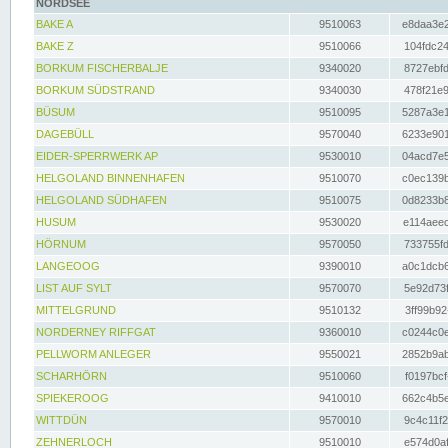
NORDSEE
BAKE A
9510063
e8daa3e2
BAKE Z
9510066
104fdc24
BORKUM FISCHERBALJE
9340020
8727ebfd
BORKUM SÜDSTRAND
9340030
478f21e9
BÜSUM
9510095
5287a3e1
DAGEBÜLL
9570040
6233e901
EIDER-SPERRWERK AP
9530010
04acd7e5
HELGOLAND BINNENHAFEN
9510070
c0ec139b
HELGOLAND SÜDHAFEN
9510075
0d8233b8
HUSUM
9530020
e114aeec
HÖRNUM
9570050
733755fd
LANGEOOG
9390010
a0c1dcb6
LIST AUF SYLT
9570070
5e92d73f
MITTELGRUND
9510132
3ff99b92
NORDERNEY RIFFGAT
9360010
c0244c0e
PELLWORM ANLEGER
9550021
2852b9ab
SCHARHÖRN
9510060
f0197bcf
SPIEKEROOG
9410010
662c4b5e
WITTDÜN
9570010
9c4c11f2
ZEHNERLOCH
9510010
e574d0af