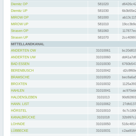
Diemitz OP
581020
d6426c42
Diemitz UP
581030
6b3b55e2
MIROW OP
581000
ab13c115
MIROW UP
581010
19cc3b9a
Strasen OP
581060
117877ec
Strasen UP
581070
2cc40997
MITTELLANDKANAL
ANDERTEN OW
31010061
bc20d819
ANDERTEN UW
31010060
dd41a7d6
BAD ESSEN
31010030
6760b547
BERENBUSCH
31010042
d2c8f60e
BRAMSCHE
31010020
bec8a6a5
BROXTEN
31010032
1125a391
HAHLEN
31010041
ac970eb0
HALDENSLEBEN
3101013
90d92801
HANN. LIST
31010062
27dfd137
HÖRSTEL
31010010
6c7c180f
KANALBRÜCKE
3101018
32b997c2
LOHNDE
31010050
516c4814
LÜBBECKE
31010031
c2aa9164