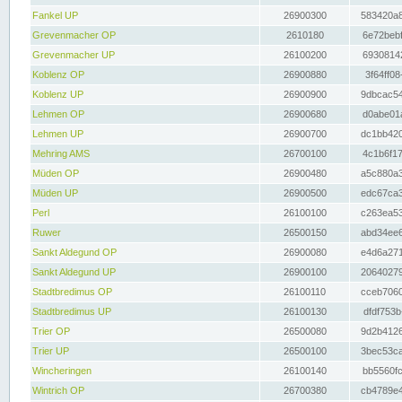
Fankel UP
26900300
583420a8
Grevenmacher OP
2610180
6e72bebf
Grevenmacher UP
26100200
69308142
Koblenz OP
26900880
3f64ff08
Koblenz UP
26900900
9dbcac54
Lehmen OP
26900680
d0abe01a
Lehmen UP
26900700
dc1bb420
Mehring AMS
26700100
4c1b6f17
Müden OP
26900480
a5c880a3
Müden UP
26900500
edc67ca3
Perl
26100100
c263ea53
Ruwer
26500150
abd34ee6
Sankt Aldegund OP
26900080
e4d6a271
Sankt Aldegund UP
26900100
20640279
Stadtbredimus OP
26100110
cceb7060
Stadtbredimus UP
26100130
dfdf753b
Trier OP
26500080
9d2b4126
Trier UP
26500100
3bec53ca
Wincheringen
26100140
bb5560fc
Wintrich OP
26700380
cb4789e4