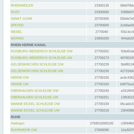
RHEINWEILER
23300130
06b978dd
RUST
23300580
5389b878
SANKT GOAR
25700300
550eb7e9
SPEYER
23700600
2cb8ae5b
WESEL
2770040
f33c3cc9
WORMS
23900200
844a620f
RHEIN-HERNE-KANAL
DUISBURG-MEIDERICH SCHLEUSE OW
27700262
f18e81da
DUISBURG-MEIDERICH SCHLEUSE UW
27700273
48780245
GELSENKIRCHEN SCHLEUSE OW
27700229
5b9f8134
GELSENKIRCHEN SCHLEUSE UW
27700230
427318d0
HERNE OW
27700150
ac6c4362
HERNE UW
27700160
b9975ea1
OBERHAUSEN SCHLEUSE OW
27700240
e251f943
OBERHAUSEN SCHLEUSE UW
27700251
12f63015
WANNE EICKEL SCHLEUSE OW
27700193
05ca0e33
WANNE EICKEL SCHLEUSE UW
27700218
23045f8b
RUHR
Hattingen
2769510000100
c0594fb5
RUHRWEHR OW
27600090
12a3037f