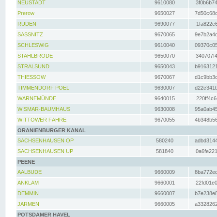
NEUSTADT
9610080
3f0b6b74
Prerow
9650027
7d50c68c
RUDEN
9690077
1fa822e6
SASSNITZ
9670065
9e7b2a4d
SCHLESWIG
9610040
09370c05
STAHLBRODE
9650070
340707f4
STRALSUND
9650043
b9163121
THIESSOW
9670067
d1c9bb3c
TIMMENDORF POEL
9630007
d22c341b
WARNEMÜNDE
9640015
220ff4c6
WISMAR-BAUMHAUS
9630008
95a0ab45
WITTOWER FÄHRE
9670055
4b348b56
ORANIENBURGER KANAL
SACHSENHAUSEN OP
580240
adbd3144
SACHSENHAUSEN UP
581840
0a6fe221
PEENE
AALBUDE
9660009
8ba772ed
ANKLAM
9660001
22fd01e0
DEMMIN
9660007
b7e238e8
JARMEN
9660005
a3328262
POTSDAMER HAVEL