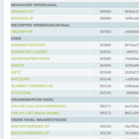
NEUHAUSER SPEISEKANAL
NEUHAUS OP
585850
963bdc26
NEUHAUS UP
585860
bf48cefd
NIEGRIPPER VERBINDUNGSKANAL
NIEGRIPP BP
587500
e506460f
ODER
EISENHÜTTENSTADT
603000
8675aa70
FRANKFURT1 (ODER)
603031
bffdf7f2
HOHENSAATEN-FINOW
603080
f7a639a4
KIENITZ
603050
6298a8f9
KIETZ
603040
16258271
RATZDORF
603140
ca3f535b
SCHWEDT-ODERBRÜCKE
603130
e28babaa
STÜTZKOW
603100
30bff0df
ORANIENBURGER HAVEL
OHV KM 3.014 (HOCHSPANNUNG)
580271
eea7e3dc
OHv km 1.467 (Blaues Wunder)
580272
8b51c505
OBERE HAVEL-WASSERSTRASSE
BISCHOFSWERDER OP
581520
16a780aa
BISCHOFSWERDER UP
581530
74134dc6