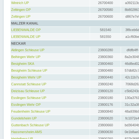
Wintrich UP
26700400
a392113c
Zeltingen OP
26700580
8b802863
Zeltingen UP
26700600
d867e7e9
MALZER KANAL
LIEBENWALDE OP
581540
3f8ceb6d
LIEBENWALDE UP
581550
a1cf60be
NECKAR
Aldingen Schleuse UP
23800280
dfdfb4ff
Beihingen Wehr UP
23800360
8a2e3048
Besigheim SKA
23800460
46d8ed02
Besigheim Schleuse UP
23800480
57db82c7
Besigheim Wehr UP
23800440
42c11b7a
Cannstatt Schleuse UP
23800240
7068d262
Deizisau Schleuse UP
23800120
c5b6243d
Esslingen Schleuse UP
23800180
130a3761
Esslingen Wehr OP
23800176
31c32a38
Feudenheim Schleuse UP
23800840
48a939b9
Gundelsheim UP
23800620
fc1072e4
Guttenbach Schleuse UP
23800660
bd36404b
Hassmersheim AMS
23800630
0e1b8ae0
Heidelberg UP
23800760
827b2685