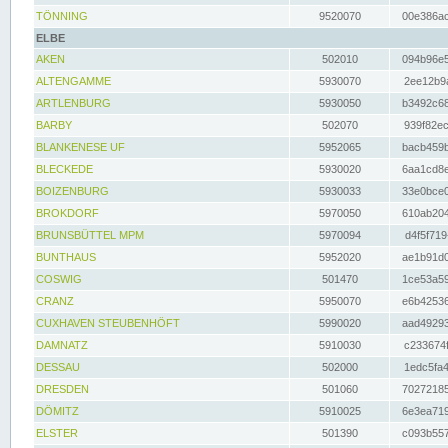
TÖNNING
9520070
00e386ac
ELBE
AKEN
502010
094b96e5
ALTENGAMME
5930070
2ee12b9a
ARTLENBURG
5930050
b3492c68
BARBY
502070
939f82ec
BLANKENESE UF
5952065
bacb459b
BLECKEDE
5930020
6aa1cd8e
BOIZENBURG
5930033
33e0bce0
BROKDORF
5970050
610ab204
BRUNSBÜTTEL MPM
5970094
d4f5f719
BUNTHAUS
5952020
ae1b91d0
COSWIG
501470
1ce53a59
CRANZ
5950070
e6b42536
CUXHAVEN STEUBENHÖFT
5990020
aad49293
DAMNATZ
5910030
c233674f
DESSAU
502000
1edc5fa4
DRESDEN
501060
70272185
DÖMITZ
5910025
6e3ea719
ELSTER
501390
c093b557