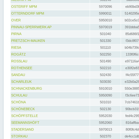
OSTERIFF MPM
5970096
eb90bd3f
OTTERNDORF MPM
5990011
5140295e
OVER
5950010
b02ce5c0
PINNAU-SPERRWERK AP
5970019
391bbba5
PIRNA
501040
85d686f1
PRETZSCH-MAUKEN
501330
f3dc8f07
RIESA
501110
b04b739d
ROGÄTZ
502250
133f0f6c
ROSSLAU
501490
e97116a4
ROTHENSEE
502210
e30f2e83
SANDAU
502430
f4c55f77
SCHARLEUK
503030
e32b0a28
SCHNACKENBURG
5910010
550e3885
SCHULAU
5950090
f3c6ee73
SCHÖNA
501010
7cb7461b
SCHÖNEBECK
502130
90bcb315
SCHÖPFSTELLE
5952030
fed4c295
SEEMANNSHÖFT
5952060
816affba
STADERSAND
5970013
80f0fc4d
STORKAU
502370
de4cc1db