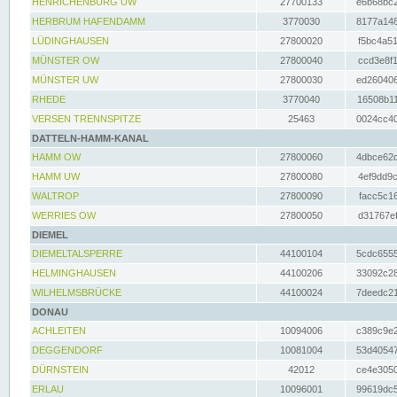
HENRICHENBURG UW
27700133
e6b68bc2
HERBRUM HAFENDAMM
3770030
8177a148
LÜDINGHAUSEN
27800020
f5bc4a51
MÜNSTER OW
27800040
ccd3e8f1
MÜNSTER UW
27800030
ed260406
RHEDE
3770040
16508b11
VERSEN TRENNSPITZE
25463
0024cc40
DATTELN-HAMM-KANAL
HAMM OW
27800060
4dbce62d
HAMM UW
27800080
4ef9dd9c
WALTROP
27800090
facc5c16
WERRIES OW
27800050
d31767ef
DIEMEL
DIEMELTALSPERRE
44100104
5cdc6555
HELMINGHAUSEN
44100206
33092c28
WILHELMSBRÜCKE
44100024
7deedc21
DONAU
ACHLEITEN
10094006
c389c9e2
DEGGENDORF
10081004
53d40547
DÜRNSTEIN
42012
ce4e3050
ERLAU
10096001
99619dc5