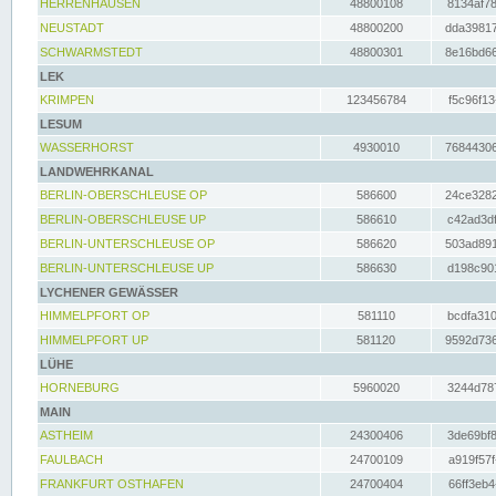
HERRENHAUSEN
48800108
8134af78
NEUSTADT
48800200
dda39817
SCHWARMSTEDT
48800301
8e16bd66
LEK
KRIMPEN
123456784
f5c96f13
LESUM
WASSERHORST
4930010
76844306
LANDWEHRKANAL
BERLIN-OBERSCHLEUSE OP
586600
24ce3282
BERLIN-OBERSCHLEUSE UP
586610
c42ad3df
BERLIN-UNTERSCHLEUSE OP
586620
503ad891
BERLIN-UNTERSCHLEUSE UP
586630
d198c901
LYCHENER GEWÄSSER
HIMMELPFORT OP
581110
bcdfa310
HIMMELPFORT UP
581120
9592d736
LÜHE
HORNEBURG
5960020
3244d787
MAIN
ASTHEIM
24300406
3de69bf8
FAULBACH
24700109
a919f57f
FRANKFURT OSTHAFEN
24700404
66ff3eb4