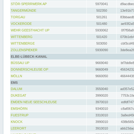
STÖR-SPERRWERK AP
5970041
d9acdbec
TANGERMÜNDE
502350
13e91b77
TORGAU
501261
83bbaedb
VOCKERODE
501480
ae93f2a5
WEHR GEESTHACHT UP
5930062
0f7f58a8
WITTENBERG
501420
070b1eb4
WITTENBERGE
503050
cbf3cd49
ZOLLENSPIEKER
5930090
3de8ea26
ELBE-LÜBECK-KANAL
BÜSSAU UP
9669040
bf7bb8e8
DONNERSCHLEUSE OP
9660049
45634232
MÖLLN
9660050
46644438
EMS
DALUM
3550040
ad357e52
DUKEGAT
3990020
7753c1fa
EMDEN NEUE SEESCHLEUSE
3970010
edfdf747
EMSHÖRN
9340010
c8af067c
FUESTRUP
3310010
3a8ed45f
KNOCK
3990010
438b565e
LEERORT
3910010
abb23dad