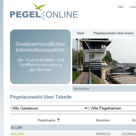
Hilfe
Link
Start
Pegelauswahl über Karte
Newsletter
Pegelauswahl über Tabelle
Pegelname
Nummer
UU
ALLER
AHLDEN
48900102
522286e2