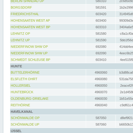
BERLIN-SPANDAU UP
580310
2c68509c
BORGSDORF
581591
1b2e2996
FRIEDRICHSTHAL
603420
314945d6
HOHENSAATEN WEST AP
603400
99309d3e
HOHENSAATEN WEST BP
603310
3404a6e5
LEHNITZ OP
581580
c8a1cf0a
LEHNITZ UP
581590
5bb1f56d
NIEDERFINOW SHW OP
692080
414dd4ee
NIEDERFINOW SHW UP
692090
4eec6b25
SCHWEDT SCHLEUSE BP
603410
4ee515f9
HUNTE
BUTTELERHÖRNE
4960060
b3d88ca6
ELSFLETH OHRT
4960080
531da758
HOLLERSIEL
4960050
2eacef2f
HUNTEBRÜCK
4960070
2e1d458b
OLDENBURG-DRIELAKE
4960030
1b51e55e
REITHÖRNE
4960040
c9df61c4
HAVELKANAL
SCHÖNWALDE OP
587050
d8ef9f21
SCHÖNWALDE UP
587060
b6650b13
IJSSEL