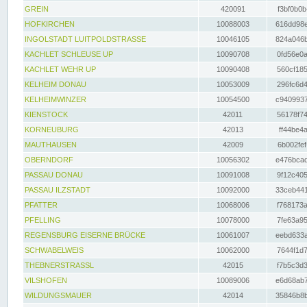
GREIN
420091
f3bf0b0b
HOFKIRCHEN
10088003
616dd98e
INGOLSTADT LUITPOLDSTRASSE
10046105
824a046b
KACHLET SCHLEUSE UP
10090708
0fd56e0a
KACHLET WEHR UP
10090408
560cf185
KELHEIM DONAU
10053009
296fc6d4
KELHEIMWINZER
10054500
c9409937
KIENSTOCK
42011
56178f74
KORNEUBURG
42013
ff44be4a
MAUTHAUSEN
42009
6b002fef
OBERNDORF
10056302
e476bcad
PASSAU DONAU
10091008
9f12c405
PASSAU ILZSTADT
10092000
33ceb441
PFATTER
10068006
f768173a
PFELLING
10078000
7fe63a95
REGENSBURG EISERNE BRÜCKE
10061007
eebd633a
SCHWABELWEIS
10062000
7644f1d7
THEBNERSTRASSL
42015
f7b5c3d3
VILSHOFEN
10089006
e6d68ab7
WILDUNGSMAUER
42014
35846b8b