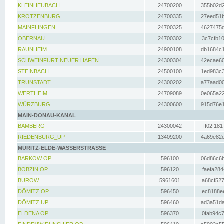
KLEINHEUBACH
24700200
355b02d2
KROTZENBURG
24700335
27eed51b
MAINFLINGEN
24700325
4627475d
OBERNAU
24700302
3c7cfb10
RAUNHEIM
24900108
db1684c1
SCHWEINFURT NEUER HAFEN
24300304
42ecae60
STEINBACH
24500100
1ed983c3
TRUNSTADT
24300202
a77aad00
WERTHEIM
24709089
0e065a22
WÜRZBURG
24300600
915d76e1
MAIN-DONAU-KANAL
BAMBERG
24300042
ff02f181
RIEDENBURG_UP
13409200
4a69e82e
MÜRITZ-ELDE-WASSERSTRASSE
BARKOW OP
596100
06d86c6b
BOBZIN OP
596120
faefa284
BUROW
5961601
a68cf527
DÖMITZ OP
596450
ec8188ee
DÖMITZ UP
596460
ad3a51da
ELDENA OP
596370
0fab94c7