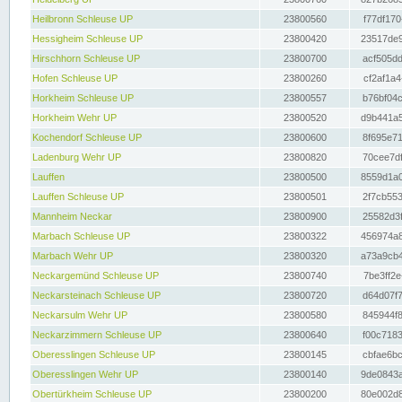
Heilbronn Schleuse UP
23800560
f77df170
Hessigheim Schleuse UP
23800420
23517de9
Hirschhorn Schleuse UP
23800700
acf505dd
Hofen Schleuse UP
23800260
cf2af1a4
Horkheim Schleuse UP
23800557
b76bf04c
Horkheim Wehr UP
23800520
d9b441a5
Kochendorf Schleuse UP
23800600
8f695e71
Ladenburg Wehr UP
23800820
70cee7df
Lauffen
23800500
8559d1a0
Lauffen Schleuse UP
23800501
2f7cb553
Mannheim Neckar
23800900
25582d3f
Marbach Schleuse UP
23800322
456974a8
Marbach Wehr UP
23800320
a73a9cb4
Neckargemünd Schleuse UP
23800740
7be3ff2e
Neckarsteinach Schleuse UP
23800720
d64d07f7
Neckarsulm Wehr UP
23800580
845944f8
Neckarzimmern Schleuse UP
23800640
f00c7183
Oberesslingen Schleuse UP
23800145
cbfae6bc
Oberesslingen Wehr UP
23800140
9de0843a
Obertürkheim Schleuse UP
23800200
80e002d8