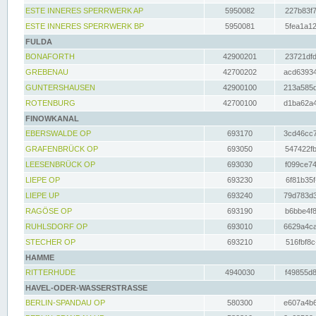
ESTE INNERES SPERRWERK AP
5950082
227b83f7
ESTE INNERES SPERRWERK BP
5950081
5fea1a12
FULDA
BONAFORTH
42900201
23721dfd
GREBENAU
42700202
acd63934
GUNTERSHAUSEN
42900100
213a585d
ROTENBURG
42700100
d1ba62a4
FINOWKANAL
EBERSWALDE OP
693170
3cd46cc7
GRAFENBRÜCK OP
693050
547422fb
LEESENBRÜCK OP
693030
f099ce74
LIEPE OP
693230
6f81b35f
LIEPE UP
693240
79d783d3
RAGÖSE OP
693190
b6bbe4f8
RUHLSDORF OP
693010
6629a4ca
STECHER OP
693210
516fbf8c
HAMME
RITTERHUDE
4940030
f49855d8
HAVEL-ODER-WASSERSTRASSE
BERLIN-SPANDAU OP
580300
e607a4b6