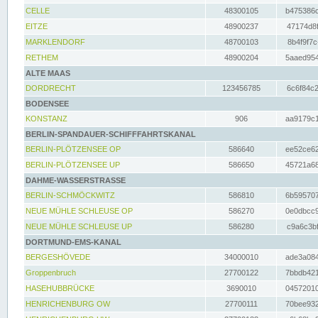
CELLE
48300105
b475386c
EITZE
48900237
47174d8f
MARKLENDORF
48700103
8b4f9f7c
RETHEM
48900204
5aaed954
ALTE MAAS
DORDRECHT
123456785
6c6f84c2
BODENSEE
KONSTANZ
906
aa9179c1
BERLIN-SPANDAUER-SCHIFFFAHRTSKANAL
BERLIN-PLÖTZENSEE OP
586640
ee52ce62
BERLIN-PLÖTZENSEE UP
586650
45721a68
DAHME-WASSERSTRASSE
BERLIN-SCHMÖCKWITZ
586810
6b595707
NEUE MÜHLE SCHLEUSE OP
586270
0e0dbcc9
NEUE MÜHLE SCHLEUSE UP
586280
c9a6c3bf
DORTMUND-EMS-KANAL
BERGESHÖVEDE
34000010
ade3a084
Groppenbruch
27700122
7bbdb421
HASEHUBBRÜCKE
3690010
04572010
HENRICHENBURG OW
27700111
70bee932