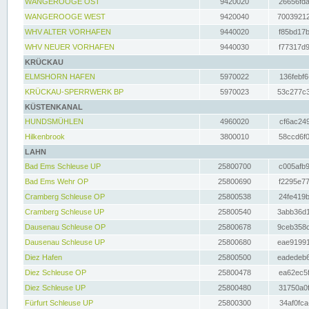
WANGEROOGE OST
9420020
26656fda
WANGEROOGE WEST
9420040
70039212
WHV ALTER VORHAFEN
9440020
f85bd17b
WHV NEUER VORHAFEN
9440030
f77317d9
KRÜCKAU
ELMSHORN HAFEN
5970022
136febf6
KRÜCKAU-SPERRWERK BP
5970023
53c277c3
KÜSTENKANAL
HUNDSMÜHLEN
4960020
cf6ac249
Hilkenbrook
3800010
58ccd6f0
LAHN
Bad Ems Schleuse UP
25800700
c005afb9
Bad Ems Wehr OP
25800690
f2295e77
Cramberg Schleuse OP
25800538
24fe419b
Cramberg Schleuse UP
25800540
3abb36d1
Dausenau Schleuse OP
25800678
9ceb358c
Dausenau Schleuse UP
25800680
eae91991
Diez Hafen
25800500
eadedeb6
Diez Schleuse OP
25800478
ea62ec5f
Diez Schleuse UP
25800480
31750a0f
Fürfurt Schleuse UP
25800300
34af0fca