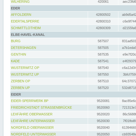
WILHERING
420061
aec23fd6
EDER
AFFOLDERN
42800502
ab9d5a42
EDERTALSPERRE
42800310
c6e9f744
SCHMITTLOTHEIM
42800309
d2155fa6
ELBE-HAVEL-KANAL
BURG
587507
831ad501
DETERSHAGEN
587505
a7b1eda9
GENTHIN
587535
e9e7f20c
KADE
587541
e4f29379
WUSTERWITZ OP
587540
c6a12d34
WUSTERWITZ UP
587550
3bfcf759
ZERBEN OP
587510
64c37072
ZERBEN UP
587520
532d8718
EIDER
EIDER-SPERRWERK BP
9520081
8ac85e6c
FRIEDRICHSTADT STRASSENBRÜCKE
9520060
721313e7
LEXFÄHRE OBERWASSER
9520020
86c5688f
LEXFÄHRE UNTERWASSER
9520030
7f01fbd8
NORDFELD OBERWASSER
9520040
61394669
NORDFELD UNTERWASSER
9520050
cb93548e