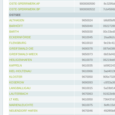
OSTE-SPERRWERK AP
9000000590
8c3295dc
OSTE-SPERRWERK BP
9000000532
7cb4566b
OSTSEE
ALTHAGEN
9650024
b8d05bf9
BARHÖFT
9650040
09227288
BARTH
9650030
00c33ed9
ECKERNFÖRDE
9610045
1faa9b2c
FLENSBURG
9610010
9e19c411
GREIFSWALD OIE
9690078
087b6386
GREIFSWALD-WIECK
9650073
6b53ef42
HEILIGENHAFEN
9610070
06219dd9
KAPPELN
9610035
b09f2243
KIEL-HOLTENAU
9610066
3ad4013f
KLOSTER
9670050
905e7328
KOSEROW
9690093
c0f33a36
LANGBALLIGAU
9610015
5a33bf14
LAUTERBACH
9670063
91922b9b
LT KIEL
9610050
736437d7
MARIENLEUCHTE
9610075
8effc15d
NEUENDORF HAFEN
9670046
492f85b8