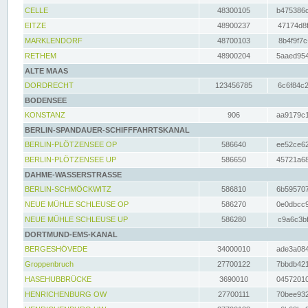
CELLE
48300105
b475386c
EITZE
48900237
47174d8f
MARKLENDORF
48700103
8b4f9f7c
RETHEM
48900204
5aaed954
ALTE MAAS
DORDRECHT
123456785
6c6f84c2
BODENSEE
KONSTANZ
906
aa9179c1
BERLIN-SPANDAUER-SCHIFFFAHRTSKANAL
BERLIN-PLÖTZENSEE OP
586640
ee52ce62
BERLIN-PLÖTZENSEE UP
586650
45721a68
DAHME-WASSERSTRASSE
BERLIN-SCHMÖCKWITZ
586810
6b595707
NEUE MÜHLE SCHLEUSE OP
586270
0e0dbcc9
NEUE MÜHLE SCHLEUSE UP
586280
c9a6c3bf
DORTMUND-EMS-KANAL
BERGESHÖVEDE
34000010
ade3a084
Groppenbruch
27700122
7bbdb421
HASEHUBBRÜCKE
3690010
04572010
HENRICHENBURG OW
27700111
70bee932