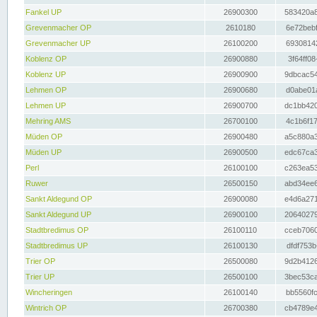
Fankel UP
26900300
583420a8
Grevenmacher OP
2610180
6e72bebf
Grevenmacher UP
26100200
69308142
Koblenz OP
26900880
3f64ff08
Koblenz UP
26900900
9dbcac54
Lehmen OP
26900680
d0abe01a
Lehmen UP
26900700
dc1bb420
Mehring AMS
26700100
4c1b6f17
Müden OP
26900480
a5c880a3
Müden UP
26900500
edc67ca3
Perl
26100100
c263ea53
Ruwer
26500150
abd34ee6
Sankt Aldegund OP
26900080
e4d6a271
Sankt Aldegund UP
26900100
20640279
Stadtbredimus OP
26100110
cceb7060
Stadtbredimus UP
26100130
dfdf753b
Trier OP
26500080
9d2b4126
Trier UP
26500100
3bec53ca
Wincheringen
26100140
bb5560fc
Wintrich OP
26700380
cb4789e4