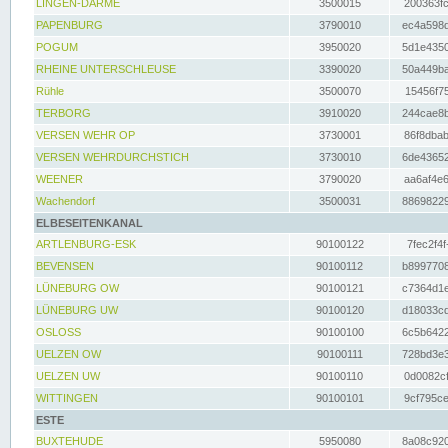
LINGEN-DARME
3500015
200363fc
PAPENBURG
3790010
ec4a598d
POGUM
3950020
5d1e4350
RHEINE UNTERSCHLEUSE
3390020
50a449ba
Rühle
3500070
15456f75
TERBORG
3910020
244cae8b
VERSEN WEHR OP
3730001
86f8dbab
VERSEN WEHRDURCHSTICH
3730010
6de43652
WEENER
3790020
aa6af4e6
Wachendorf
3500031
88698229
ELBESEITENKANAL
ARTLENBURG-ESK
90100122
7fec2f4f
BEVENSEN
90100112
b8997708
LÜNEBURG OW
90100121
c7364d1e
LÜNEBURG UW
90100120
d18033cd
OSLOSS
90100100
6c5b6422
UELZEN OW
90100111
728bd3e3
UELZEN UW
90100110
0d0082cf
WITTINGEN
90100101
9cf795ce
ESTE
BUXTEHUDE
5950080
8a08c920