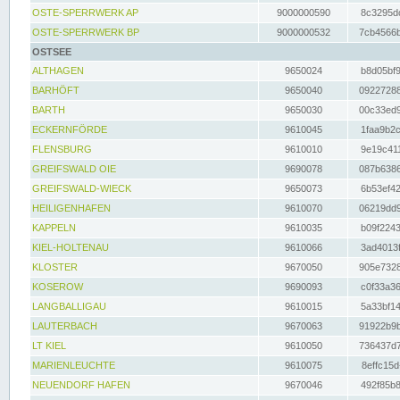
OSTE-SPERRWERK AP
9000000590
8c3295dc
OSTE-SPERRWERK BP
9000000532
7cb4566b
OSTSEE
ALTHAGEN
9650024
b8d05bf9
BARHÖFT
9650040
09227288
BARTH
9650030
00c33ed9
ECKERNFÖRDE
9610045
1faa9b2c
FLENSBURG
9610010
9e19c411
GREIFSWALD OIE
9690078
087b6386
GREIFSWALD-WIECK
9650073
6b53ef42
HEILIGENHAFEN
9610070
06219dd9
KAPPELN
9610035
b09f2243
KIEL-HOLTENAU
9610066
3ad4013f
KLOSTER
9670050
905e7328
KOSEROW
9690093
c0f33a36
LANGBALLIGAU
9610015
5a33bf14
LAUTERBACH
9670063
91922b9b
LT KIEL
9610050
736437d7
MARIENLEUCHTE
9610075
8effc15d
NEUENDORF HAFEN
9670046
492f85b8