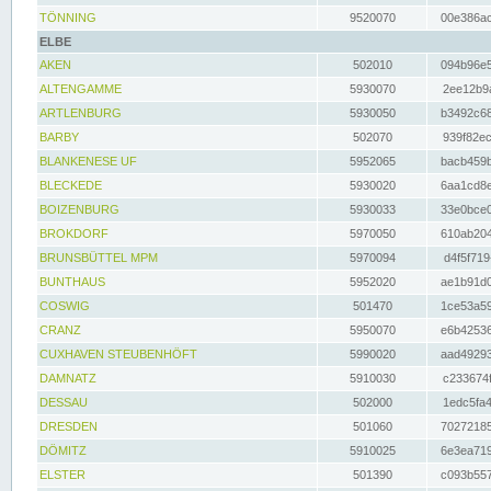
TÖNNING
9520070
00e386ac
ELBE
AKEN
502010
094b96e5
ALTENGAMME
5930070
2ee12b9a
ARTLENBURG
5930050
b3492c68
BARBY
502070
939f82ec
BLANKENESE UF
5952065
bacb459b
BLECKEDE
5930020
6aa1cd8e
BOIZENBURG
5930033
33e0bce0
BROKDORF
5970050
610ab204
BRUNSBÜTTEL MPM
5970094
d4f5f719
BUNTHAUS
5952020
ae1b91d0
COSWIG
501470
1ce53a59
CRANZ
5950070
e6b42536
CUXHAVEN STEUBENHÖFT
5990020
aad49293
DAMNATZ
5910030
c233674f
DESSAU
502000
1edc5fa4
DRESDEN
501060
70272185
DÖMITZ
5910025
6e3ea719
ELSTER
501390
c093b557