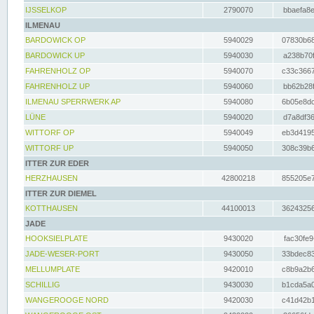
IJSSELKOP
2790070
bbaefa8e
ILMENAU
BARDOWICK OP
5940029
07830b68
BARDOWICK UP
5940030
a238b70f
FAHRENHOLZ OP
5940070
c33c3667
FAHRENHOLZ UP
5940060
bb62b28f
ILMENAU SPERRWERK AP
5940080
6b05e8dc
LÜNE
5940020
d7a8df36
WITTORF OP
5940049
eb3d4195
WITTORF UP
5940050
308c39b6
ITTER ZUR EDER
HERZHAUSEN
42800218
855205e7
ITTER ZUR DIEMEL
KOTTHAUSEN
44100013
36243256
JADE
HOOKSIELPLATE
9430020
fac30fe9
JADE-WESER-PORT
9430050
33bdec83
MELLUMPLATE
9420010
c8b9a2b6
SCHILLIG
9430030
b1cda5a0
WANGEROOGE NORD
9420030
c41d42b1