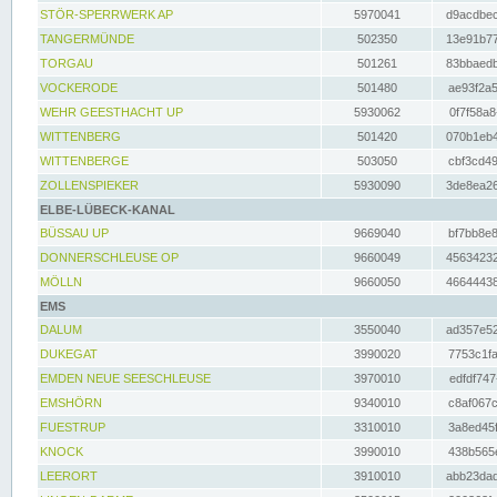
STÖR-SPERRWERK AP
5970041
d9acdbec
TANGERMÜNDE
502350
13e91b77
TORGAU
501261
83bbaedb
VOCKERODE
501480
ae93f2a5
WEHR GEESTHACHT UP
5930062
0f7f58a8
WITTENBERG
501420
070b1eb4
WITTENBERGE
503050
cbf3cd49
ZOLLENSPIEKER
5930090
3de8ea26
ELBE-LÜBECK-KANAL
BÜSSAU UP
9669040
bf7bb8e8
DONNERSCHLEUSE OP
9660049
45634232
MÖLLN
9660050
46644438
EMS
DALUM
3550040
ad357e52
DUKEGAT
3990020
7753c1fa
EMDEN NEUE SEESCHLEUSE
3970010
edfdf747
EMSHÖRN
9340010
c8af067c
FUESTRUP
3310010
3a8ed45f
KNOCK
3990010
438b565e
LEERORT
3910010
abb23dad