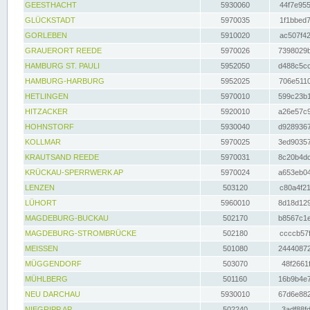
GEESTHACHT
5930060
44f7e955
GLÜCKSTADT
5970035
1f1bbed7
GORLEBEN
5910020
ac507f42
GRAUERORT REEDE
5970026
7398029b
HAMBURG ST. PAULI
5952050
d488c5cc
HAMBURG-HARBURG
5952025
706e5110
HETLINGEN
5970010
599c23b1
HITZACKER
5920010
a26e57c9
HOHNSTORF
5930040
d9289367
KOLLMAR
5970025
3ed90357
KRAUTSAND REEDE
5970031
8c20b4dc
KRÜCKAU-SPERRWERK AP
5970024
a653eb04
LENZEN
503120
c80a4f21
LÜHORT
5960010
8d18d129
MAGDEBURG-BUCKAU
502170
b8567c1e
MAGDEBURG-STROMBRÜCKE
502180
ccccb57f
MEISSEN
501080
24440872
MÜGGENDORF
503070
48f2661f
MÜHLBERG
501160
16b9b4e7
NEU DARCHAU
5930010
67d6e882
NIEGRIPP AP
502240
3adf88fd