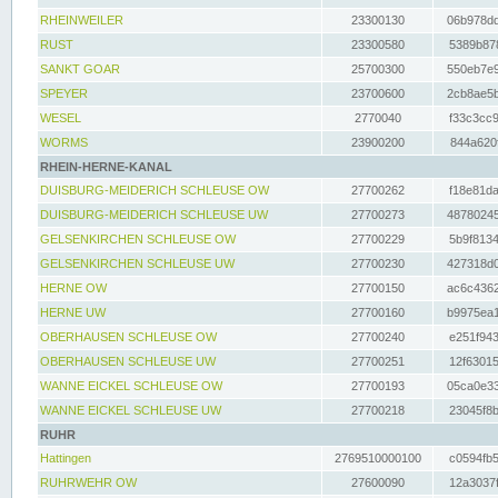
RHEINWEILER
23300130
06b978dd
RUST
23300580
5389b878
SANKT GOAR
25700300
550eb7e9
SPEYER
23700600
2cb8ae5b
WESEL
2770040
f33c3cc9
WORMS
23900200
844a620f
RHEIN-HERNE-KANAL
DUISBURG-MEIDERICH SCHLEUSE OW
27700262
f18e81da
DUISBURG-MEIDERICH SCHLEUSE UW
27700273
48780245
GELSENKIRCHEN SCHLEUSE OW
27700229
5b9f8134
GELSENKIRCHEN SCHLEUSE UW
27700230
427318d0
HERNE OW
27700150
ac6c4362
HERNE UW
27700160
b9975ea1
OBERHAUSEN SCHLEUSE OW
27700240
e251f943
OBERHAUSEN SCHLEUSE UW
27700251
12f63015
WANNE EICKEL SCHLEUSE OW
27700193
05ca0e33
WANNE EICKEL SCHLEUSE UW
27700218
23045f8b
RUHR
Hattingen
2769510000100
c0594fb5
RUHRWEHR OW
27600090
12a3037f