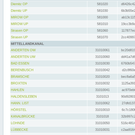
Diemitz OP
581020
d6426c42
Diemitz UP
581030
6b3b55e2
MIROW OP
581000
ab13c115
MIROW UP
581010
19cc3b9a
Strasen OP
581060
117877ec
Strasen UP
581070
2cc40997
MITTELLANDKANAL
ANDERTEN OW
31010061
bc20d819
ANDERTEN UW
31010060
dd41a7d6
BAD ESSEN
31010030
6760b547
BERENBUSCH
31010042
d2c8f60e
BRAMSCHE
31010020
bec8a6a5
BROXTEN
31010032
1125a391
HAHLEN
31010041
ac970eb0
HALDENSLEBEN
3101013
90d92801
HANN. LIST
31010062
27dfd137
HÖRSTEL
31010010
6c7c180f
KANALBRÜCKE
3101018
32b997c2
LOHNDE
31010050
516c4814
LÜBBECKE
31010031
c2aa9164