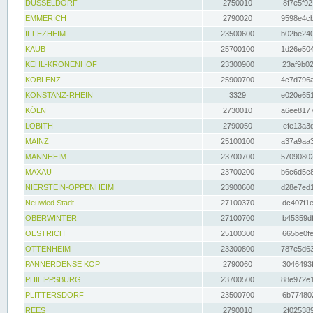
DÜSSELDORF
2750010
8f7e5f92
EMMERICH
2790020
9598e4cb
IFFEZHEIM
23500600
b02be240
KAUB
25700100
1d26e504
KEHL-KRONENHOF
23300900
23af9b02
KOBLENZ
25900700
4c7d796a
KONSTANZ-RHEIN
3329
e020e651
KÖLN
2730010
a6ee8177
LOBITH
2790050
efe13a3d
MAINZ
25100100
a37a9aa3
MANNHEIM
23700700
57090802
MAXAU
23700200
b6c6d5c8
NIERSTEIN-OPPENHEIM
23900600
d28e7ed1
Neuwied Stadt
27100370
dc407f1e
OBERWINTER
27100700
b45359df
OESTRICH
25100300
665be0fe
OTTENHEIM
23300800
787e5d63
PANNERDENSE KOP
2790060
3046493f
PHILIPPSBURG
23700500
88e972e1
PLITTERSDORF
23500700
6b774802
REES
2790010
2f025389