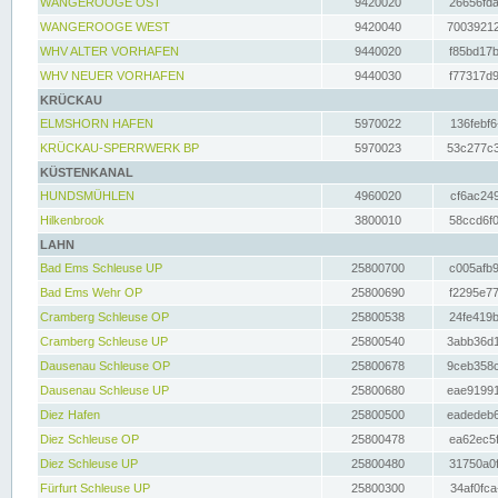
WANGEROOGE OST
9420020
26656fda
WANGEROOGE WEST
9420040
70039212
WHV ALTER VORHAFEN
9440020
f85bd17b
WHV NEUER VORHAFEN
9440030
f77317d9
KRÜCKAU
ELMSHORN HAFEN
5970022
136febf6
KRÜCKAU-SPERRWERK BP
5970023
53c277c3
KÜSTENKANAL
HUNDSMÜHLEN
4960020
cf6ac249
Hilkenbrook
3800010
58ccd6f0
LAHN
Bad Ems Schleuse UP
25800700
c005afb9
Bad Ems Wehr OP
25800690
f2295e77
Cramberg Schleuse OP
25800538
24fe419b
Cramberg Schleuse UP
25800540
3abb36d1
Dausenau Schleuse OP
25800678
9ceb358c
Dausenau Schleuse UP
25800680
eae91991
Diez Hafen
25800500
eadedeb6
Diez Schleuse OP
25800478
ea62ec5f
Diez Schleuse UP
25800480
31750a0f
Fürfurt Schleuse UP
25800300
34af0fca