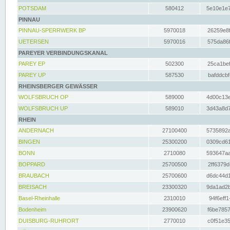
POTSDAM
580412
5e10e1e7
PINNAU
PINNAU-SPERRWERK BP
5970018
26259e8f
UETERSEN
5970016
575da86f
PAREYER VERBINDUNGSKANAL
PAREY EP
502300
25ca1bef
PAREY UP
587530
bafddcbf
RHEINSBERGER GEWÄSSER
WOLFSBRUCH OP
589000
4d00c13e
WOLFSBRUCH UP
589010
3d43a8d7
RHEIN
ANDERNACH
27100400
5735892a
BINGEN
25300200
0309cd61
BONN
2710080
593647aa
BOPPARD
25700500
2ff6379d
BRAUBACH
25700600
d6dc44d1
BREISACH
23300320
9da1ad2b
Basel-Rheinhalle
2310010
94f6eff1
Bodenheim
23900620
f6be7857
DUISBURG-RUHRORT
2770010
c0f51e35