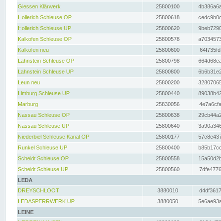
Giessen Klärwerk
25800100
4b386a6a
Hollerich Schleuse OP
25800618
cedc9b0c
Hollerich Schleuse UP
25800620
9beb7290
Kalkofen Schleuse OP
25800578
a7034573
Kalkofen neu
25800600
64f735fd
Lahnstein Schleuse OP
25800798
664d68ea
Lahnstein Schleuse UP
25800800
6b6b31e2
Leun neu
25800200
32807065
Limburg Schleuse UP
25800440
89038b42
Marburg
25830056
4e7a6cfa
Nassau Schleuse OP
25800638
29cb44a2
Nassau Schleuse UP
25800640
3a90a346
Niederbiel Schleuse Kanal OP
25800177
57c8e437
Runkel Schleuse UP
25800400
b85b17cc
Scheidt Schleuse OP
25800558
15a50d2b
Scheidt Schleuse UP
25800560
7dfe4776
LEDA
DREYSCHLOOT
3880010
d4df3617
LEDASPERRWERK UP
3880050
5e6ae93a
LEINE