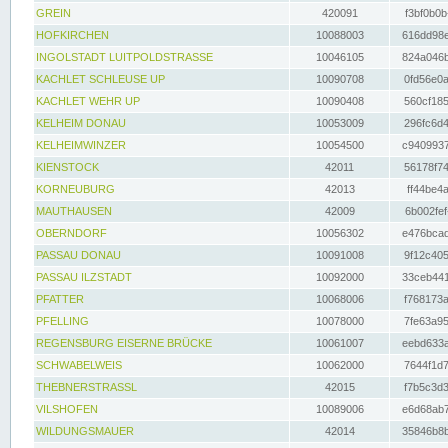
GREIN
420091
f3bf0b0b
HOFKIRCHEN
10088003
616dd98e
INGOLSTADT LUITPOLDSTRASSE
10046105
824a046b
KACHLET SCHLEUSE UP
10090708
0fd56e0a
KACHLET WEHR UP
10090408
560cf185
KELHEIM DONAU
10053009
296fc6d4
KELHEIMWINZER
10054500
c9409937
KIENSTOCK
42011
56178f74
KORNEUBURG
42013
ff44be4a
MAUTHAUSEN
42009
6b002fef
OBERNDORF
10056302
e476bcad
PASSAU DONAU
10091008
9f12c405
PASSAU ILZSTADT
10092000
33ceb441
PFATTER
10068006
f768173a
PFELLING
10078000
7fe63a95
REGENSBURG EISERNE BRÜCKE
10061007
eebd633a
SCHWABELWEIS
10062000
7644f1d7
THEBNERSTRASSL
42015
f7b5c3d3
VILSHOFEN
10089006
e6d68ab7
WILDUNGSMAUER
42014
35846b8b