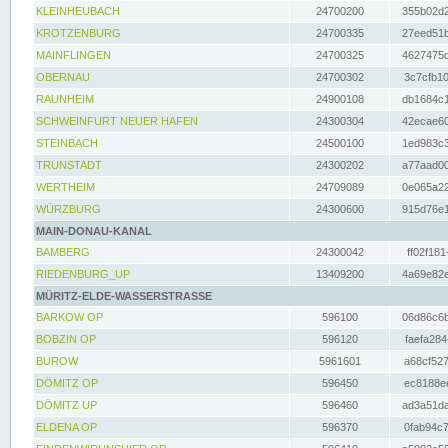
KLEINHEUBACH
24700200
355b02d2
KROTZENBURG
24700335
27eed51b
MAINFLINGEN
24700325
4627475d
OBERNAU
24700302
3c7cfb10
RAUNHEIM
24900108
db1684c1
SCHWEINFURT NEUER HAFEN
24300304
42ecae60
STEINBACH
24500100
1ed983c3
TRUNSTADT
24300202
a77aad00
WERTHEIM
24709089
0e065a22
WÜRZBURG
24300600
915d76e1
MAIN-DONAU-KANAL
BAMBERG
24300042
ff02f181
RIEDENBURG_UP
13409200
4a69e82e
MÜRITZ-ELDE-WASSERSTRASSE
BARKOW OP
596100
06d86c6b
BOBZIN OP
596120
faefa284
BUROW
5961601
a68cf527
DÖMITZ OP
596450
ec8188ee
DÖMITZ UP
596460
ad3a51da
ELDENA OP
596370
0fab94c7