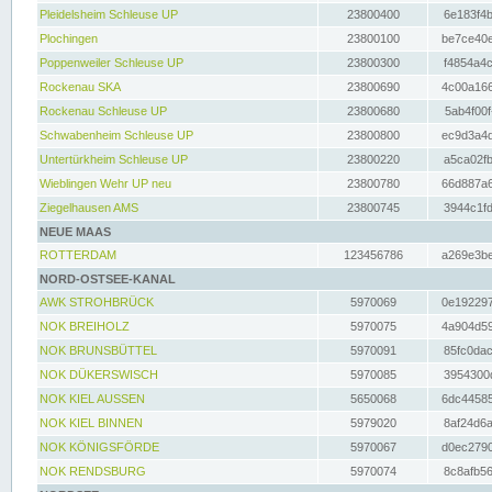
Pleidelsheim Schleuse UP
23800400
6e183f4b
Plochingen
23800100
be7ce40e
Poppenweiler Schleuse UP
23800300
f4854a4c
Rockenau SKA
23800690
4c00a166
Rockenau Schleuse UP
23800680
5ab4f00f
Schwabenheim Schleuse UP
23800800
ec9d3a4d
Untertürkheim Schleuse UP
23800220
a5ca02fb
Wieblingen Wehr UP neu
23800780
66d887a6
Ziegelhausen AMS
23800745
3944c1fd
NEUE MAAS
ROTTERDAM
123456786
a269e3be
NORD-OSTSEE-KANAL
AWK STROHBRÜCK
5970069
0e192297
NOK BREIHOLZ
5970075
4a904d59
NOK BRUNSBÜTTEL
5970091
85fc0dac
NOK DÜKERSWISCH
5970085
3954300d
NOK KIEL AUSSEN
5650068
6dc44585
NOK KIEL BINNEN
5979020
8af24d6a
NOK KÖNIGSFÖRDE
5970067
d0ec2790
NOK RENDSBURG
5970074
8c8afb56