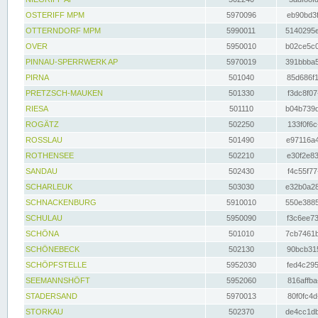
OSTERIFF MPM
5970096
eb90bd3f
OTTERNDORF MPM
5990011
5140295e
OVER
5950010
b02ce5c0
PINNAU-SPERRWERK AP
5970019
391bbba5
PIRNA
501040
85d686f1
PRETZSCH-MAUKEN
501330
f3dc8f07
RIESA
501110
b04b739d
ROGÄTZ
502250
133f0f6c
ROSSLAU
501490
e97116a4
ROTHENSEE
502210
e30f2e83
SANDAU
502430
f4c55f77
SCHARLEUK
503030
e32b0a28
SCHNACKENBURG
5910010
550e3885
SCHULAU
5950090
f3c6ee73
SCHÖNA
501010
7cb7461b
SCHÖNEBECK
502130
90bcb315
SCHÖPFSTELLE
5952030
fed4c295
SEEMANNSHÖFT
5952060
816affba
STADERSAND
5970013
80f0fc4d
STORKAU
502370
de4cc1db