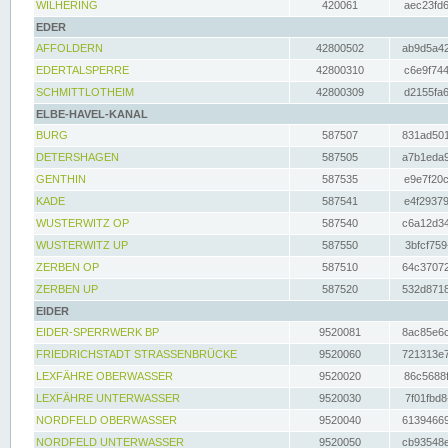
WILHERING
420061
aec23fd6
EDER
AFFOLDERN
42800502
ab9d5a42
EDERTALSPERRE
42800310
c6e9f744
SCHMITTLOTHEIM
42800309
d2155fa6
ELBE-HAVEL-KANAL
BURG
587507
831ad501
DETERSHAGEN
587505
a7b1eda9
GENTHIN
587535
e9e7f20c
KADE
587541
e4f29379
WUSTERWITZ OP
587540
c6a12d34
WUSTERWITZ UP
587550
3bfcf759
ZERBEN OP
587510
64c37072
ZERBEN UP
587520
532d8718
EIDER
EIDER-SPERRWERK BP
9520081
8ac85e6c
FRIEDRICHSTADT STRASSENBRÜCKE
9520060
721313e7
LEXFÄHRE OBERWASSER
9520020
86c5688f
LEXFÄHRE UNTERWASSER
9520030
7f01fbd8
NORDFELD OBERWASSER
9520040
61394669
NORDFELD UNTERWASSER
9520050
cb93548e