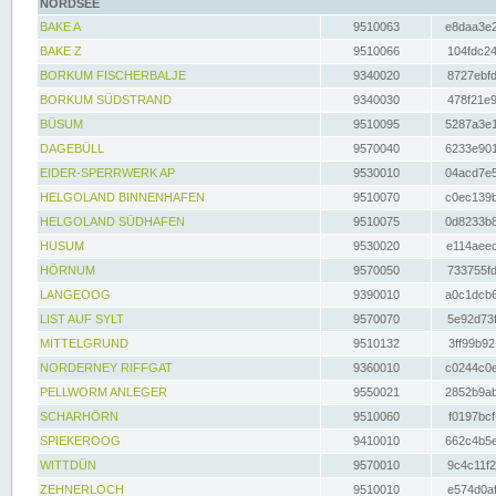
NORDSEE
BAKE A
9510063
e8daa3e2
BAKE Z
9510066
104fdc24
BORKUM FISCHERBALJE
9340020
8727ebfd
BORKUM SÜDSTRAND
9340030
478f21e9
BÜSUM
9510095
5287a3e1
DAGEBÜLL
9570040
6233e901
EIDER-SPERRWERK AP
9530010
04acd7e5
HELGOLAND BINNENHAFEN
9510070
c0ec139b
HELGOLAND SÜDHAFEN
9510075
0d8233b8
HUSUM
9530020
e114aeec
HÖRNUM
9570050
733755fd
LANGEOOG
9390010
a0c1dcb6
LIST AUF SYLT
9570070
5e92d73f
MITTELGRUND
9510132
3ff99b92
NORDERNEY RIFFGAT
9360010
c0244c0e
PELLWORM ANLEGER
9550021
2852b9ab
SCHARHÖRN
9510060
f0197bcf
SPIEKEROOG
9410010
662c4b5e
WITTDÜN
9570010
9c4c11f2
ZEHNERLOCH
9510010
e574d0af