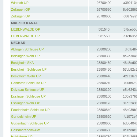
Wintrich UP
26700400
a392113c
Zeltingen OP
26700580
8b802863
Zeltingen UP
26700600
d867e7e9
MALZER KANAL
LIEBENWALDE OP
581540
3f8ceb6d
LIEBENWALDE UP
581550
a1cf60be
NECKAR
Aldingen Schleuse UP
23800280
dfdfb4ff
Beihingen Wehr UP
23800360
8a2e3048
Besigheim SKA
23800460
46d8ed02
Besigheim Schleuse UP
23800480
57db82c7
Besigheim Wehr UP
23800440
42c11b7a
Cannstatt Schleuse UP
23800240
7068d262
Deizisau Schleuse UP
23800120
c5b6243d
Esslingen Schleuse UP
23800180
130a3761
Esslingen Wehr OP
23800176
31c32a38
Feudenheim Schleuse UP
23800840
48a939b9
Gundelsheim UP
23800620
fc1072e4
Guttenbach Schleuse UP
23800660
bd36404b
Hassmersheim AMS
23800630
0e1b8ae0
Heidelberg UP
23800760
827b2685