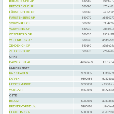
BREDEREICHE OP
580080
308f5979
BREDEREICHE UP
580090
470acd2a
FÜRSTENBERG OP
580060
2c95f83d
FÜRSTENBERG UP
580070
a5830277
VOßWINKEL OP
580000
09b422f7
VOßWINKEL UP
580010
2bcef51a
WESENBERG OP
580020
7909d3f7
WESENBERG UP
580030
da3b5de9
ZEHDENICK OP
580160
a9b8e24c
ZEHDENICK UP
580170
721d7dbf
ORKE
DALWIGKSTHAL
42840453
f0f78cc4
KLEINES HAFF
KARLSHAGEN
9690085
f53bb77f
KARNIN
9690084
da893bbd
UECKERMÜNDE
9690088
c1588dcc
WOLGAST
9650080
b327e35c
OSTE
BELUM
5980060
a9e93be0
BREMERVÖRDE UW
5980010
cf8a3ea2
HECHTHAUSEN
5980030
e5e02890