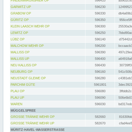
FINDENWIRUNSHIER OP
596410
a5902c55
GARWITZ UP
596230
12499527
GRABOW OP
596330
db4a69b2
GÜRITZ OP
596350
956ce5ff
KLEIN LAASCH WEHR OP
596300
25530a3e
LEWITZ OP
596250
7bbd90ad
LÜBZ OP
596140
d75442cf
MALCHOW WEHR OP
596200
bccaacb3
MALLISS OP
596390
497c29ee
MALLISS UP
596400
a64918a6
NEU KALLISS OP
596430
30739ff3
NEUBURG OP
596160
541c508a
NEUSTADT GLEWE OP
596280
c4381eb3
PARCHIM GÜTE
5961801
3dec3921
PLAU OP
596080
3ffddb2c
PLAU UP
596090
506e6b03
WAREN
596030
bd317edd
MÜGGELSPREE
GROSSE TRÄNKE WEHR OP
582660
81630fdd
GROSSE TRÄNKE WEHR UP
582670
cfad4ee5
MÜRITZ-HAVEL-WASSERSTRASSE