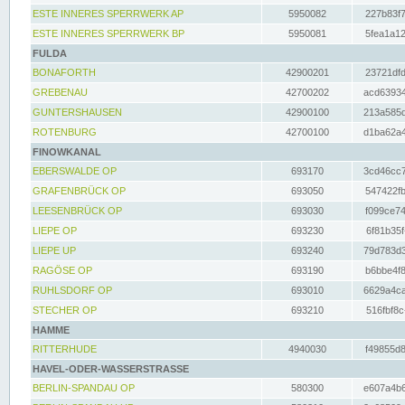
ESTE INNERES SPERRWERK AP
5950082
227b83f7
ESTE INNERES SPERRWERK BP
5950081
5fea1a12
FULDA
BONAFORTH
42900201
23721dfd
GREBENAU
42700202
acd63934
GUNTERSHAUSEN
42900100
213a585d
ROTENBURG
42700100
d1ba62a4
FINOWKANAL
EBERSWALDE OP
693170
3cd46cc7
GRAFENBRÜCK OP
693050
547422fb
LEESENBRÜCK OP
693030
f099ce74
LIEPE OP
693230
6f81b35f
LIEPE UP
693240
79d783d3
RAGÖSE OP
693190
b6bbe4f8
RUHLSDORF OP
693010
6629a4ca
STECHER OP
693210
516fbf8c
HAMME
RITTERHUDE
4940030
f49855d8
HAVEL-ODER-WASSERSTRASSE
BERLIN-SPANDAU OP
580300
e607a4b6