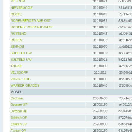
MEHRUM
31010071
be05603a
NIENBRÜGGE
31010044
864a8111
RECKE
31010011
7af19499
RODENBERGER AUE-OST
31010051
6288de60
RODENBERGER AUE-WEST
31010052
eb24b5a3
RUSBEND
31010043
c1f06401
RÜHEN
31010093
4ed5f6da
SEHNDE
31010070
ab0d9117
SÜLFELD OW
31010092
a8604e8f
SÜLFELD UW
31010091
892183d6
THUNE
31010080
42b865fb
VELSDORF
3101012
36f80081
VORSFELDE
31010090
dbb2bb9f
WARBER GRABEN
31010040
2f1080ba
MOSEL
Cochem
26900400
768df4e9
Detzem OP
26700180
c40912fd
Detzem UP
26700200
dc344605
Enkirch OP
26700880
87207dcd
Enkirch UP
26700900
ee861944
Fankel OP
26900280
68198b48