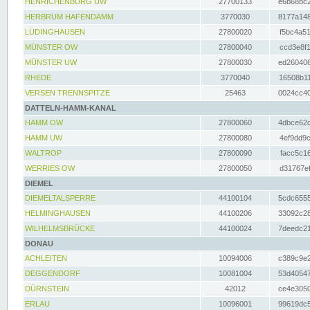
HENRICHENBURG UW
27700133
e6b68bc2
HERBRUM HAFENDAMM
3770030
8177a148
LÜDINGHAUSEN
27800020
f5bc4a51
MÜNSTER OW
27800040
ccd3e8f1
MÜNSTER UW
27800030
ed260406
RHEDE
3770040
16508b11
VERSEN TRENNSPITZE
25463
0024cc40
DATTELN-HAMM-KANAL
HAMM OW
27800060
4dbce62d
HAMM UW
27800080
4ef9dd9c
WALTROP
27800090
facc5c16
WERRIES OW
27800050
d31767ef
DIEMEL
DIEMELTALSPERRE
44100104
5cdc6555
HELMINGHAUSEN
44100206
33092c28
WILHELMSBRÜCKE
44100024
7deedc21
DONAU
ACHLEITEN
10094006
c389c9e2
DEGGENDORF
10081004
53d40547
DÜRNSTEIN
42012
ce4e3050
ERLAU
10096001
99619dc5