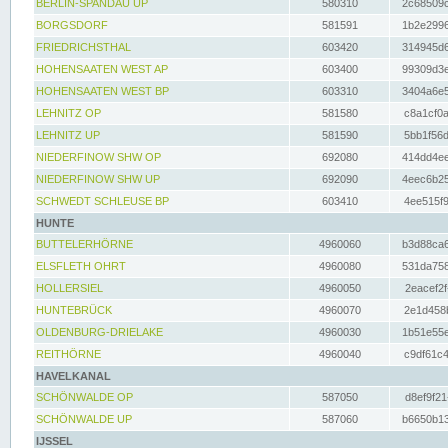
BERLIN-SPANDAU UP
580310
2c68509c
BORGSDORF
581591
1b2e2996
FRIEDRICHSTHAL
603420
314945d6
HOHENSAATEN WEST AP
603400
99309d3e
HOHENSAATEN WEST BP
603310
3404a6e5
LEHNITZ OP
581580
c8a1cf0a
LEHNITZ UP
581590
5bb1f56d
NIEDERFINOW SHW OP
692080
414dd4ee
NIEDERFINOW SHW UP
692090
4eec6b25
SCHWEDT SCHLEUSE BP
603410
4ee515f9
HUNTE
BUTTELERHÖRNE
4960060
b3d88ca6
ELSFLETH OHRT
4960080
531da758
HOLLERSIEL
4960050
2eacef2f
HUNTEBRÜCK
4960070
2e1d458b
OLDENBURG-DRIELAKE
4960030
1b51e55e
REITHÖRNE
4960040
c9df61c4
HAVELKANAL
SCHÖNWALDE OP
587050
d8ef9f21
SCHÖNWALDE UP
587060
b6650b13
IJSSEL