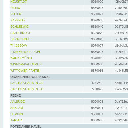
NEUSTADT
9610080
3f0b6b74
Prerow
9650027
7d50c68c
RUDEN
9690077
1fa822e6
SASSNITZ
9670065
9e7b2a4d
SCHLESWIG
9610040
09370c05
STAHLBRODE
9650070
340707f4
STRALSUND
9650043
b9163121
THIESSOW
9670067
d1c9bb3c
TIMMENDORF POEL
9630007
d22c341b
WARNEMÜNDE
9640015
220ff4c6
WISMAR-BAUMHAUS
9630008
95a0ab45
WITTOWER FÄHRE
9670055
4b348b56
ORANIENBURGER KANAL
SACHSENHAUSEN OP
580240
adbd3144
SACHSENHAUSEN UP
581840
0a6fe221
PEENE
AALBUDE
9660009
8ba772ed
ANKLAM
9660001
22fd01e0
DEMMIN
9660007
b7e238e8
JARMEN
9660005
a3328262
POTSDAMER HAVEL