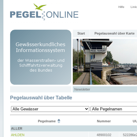
Hilfe
Link
Start
Pegelauswahl über Karte
Newsletter
Pegelauswahl über Tabelle
Pegelname
Nummer
UU
ALLER
AHLDEN
48900102
522286e2