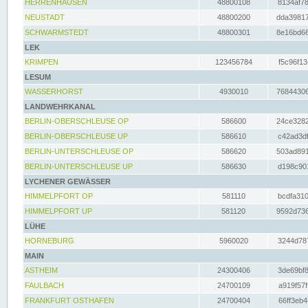
HERRENHAUSEN
48800108
8134af78
NEUSTADT
48800200
dda39817
SCHWARMSTEDT
48800301
8e16bd66
LEK
KRIMPEN
123456784
f5c96f13
LESUM
WASSERHORST
4930010
76844306
LANDWEHRKANAL
BERLIN-OBERSCHLEUSE OP
586600
24ce3282
BERLIN-OBERSCHLEUSE UP
586610
c42ad3df
BERLIN-UNTERSCHLEUSE OP
586620
503ad891
BERLIN-UNTERSCHLEUSE UP
586630
d198c901
LYCHENER GEWÄSSER
HIMMELPFORT OP
581110
bcdfa310
HIMMELPFORT UP
581120
9592d736
LÜHE
HORNEBURG
5960020
3244d787
MAIN
ASTHEIM
24300406
3de69bf8
FAULBACH
24700109
a919f57f
FRANKFURT OSTHAFEN
24700404
66ff3eb4