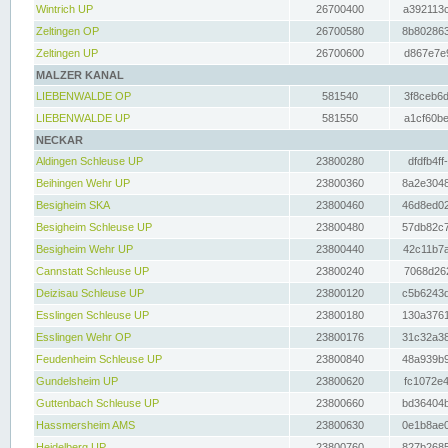
Wintrich UP
26700400
a392113c
Zeltingen OP
26700580
8b802863
Zeltingen UP
26700600
d867e7e9
MALZER KANAL
LIEBENWALDE OP
581540
3f8ceb6d
LIEBENWALDE UP
581550
a1cf60be
NECKAR
Aldingen Schleuse UP
23800280
dfdfb4ff
Beihingen Wehr UP
23800360
8a2e3048
Besigheim SKA
23800460
46d8ed02
Besigheim Schleuse UP
23800480
57db82c7
Besigheim Wehr UP
23800440
42c11b7a
Cannstatt Schleuse UP
23800240
7068d262
Deizisau Schleuse UP
23800120
c5b6243d
Esslingen Schleuse UP
23800180
130a3761
Esslingen Wehr OP
23800176
31c32a38
Feudenheim Schleuse UP
23800840
48a939b9
Gundelsheim UP
23800620
fc1072e4
Guttenbach Schleuse UP
23800660
bd36404b
Hassmersheim AMS
23800630
0e1b8ae0
Heidelberg UP
23800760
827b2685