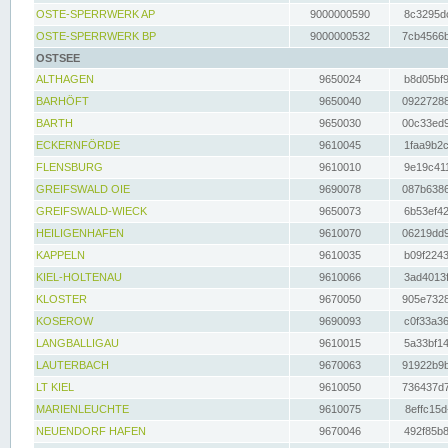
OSTE-SPERRWERK AP
9000000590
8c3295dc
OSTE-SPERRWERK BP
9000000532
7cb4566b
OSTSEE
ALTHAGEN
9650024
b8d05bf9
BARHÖFT
9650040
09227288
BARTH
9650030
00c33ed9
ECKERNFÖRDE
9610045
1faa9b2c
FLENSBURG
9610010
9e19c411
GREIFSWALD OIE
9690078
087b6386
GREIFSWALD-WIECK
9650073
6b53ef42
HEILIGENHAFEN
9610070
06219dd9
KAPPELN
9610035
b09f2243
KIEL-HOLTENAU
9610066
3ad4013f
KLOSTER
9670050
905e7328
KOSEROW
9690093
c0f33a36
LANGBALLIGAU
9610015
5a33bf14
LAUTERBACH
9670063
91922b9b
LT KIEL
9610050
736437d7
MARIENLEUCHTE
9610075
8effc15d
NEUENDORF HAFEN
9670046
492f85b8