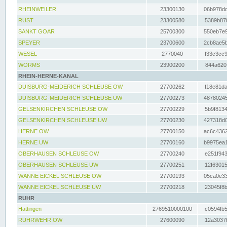
RHEINWEILER
23300130
06b978dd
RUST
23300580
5389b878
SANKT GOAR
25700300
550eb7e9
SPEYER
23700600
2cb8ae5b
WESEL
2770040
f33c3cc9
WORMS
23900200
844a620f
RHEIN-HERNE-KANAL
DUISBURG-MEIDERICH SCHLEUSE OW
27700262
f18e81da
DUISBURG-MEIDERICH SCHLEUSE UW
27700273
48780245
GELSENKIRCHEN SCHLEUSE OW
27700229
5b9f8134
GELSENKIRCHEN SCHLEUSE UW
27700230
427318d0
HERNE OW
27700150
ac6c4362
HERNE UW
27700160
b9975ea1
OBERHAUSEN SCHLEUSE OW
27700240
e251f943
OBERHAUSEN SCHLEUSE UW
27700251
12f63015
WANNE EICKEL SCHLEUSE OW
27700193
05ca0e33
WANNE EICKEL SCHLEUSE UW
27700218
23045f8b
RUHR
Hattingen
2769510000100
c0594fb5
RUHRWEHR OW
27600090
12a3037f