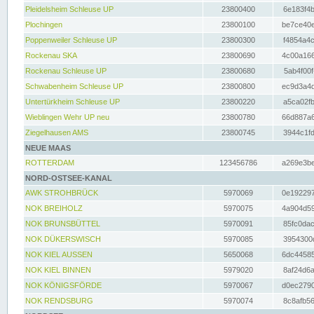
Pleidelsheim Schleuse UP
23800400
6e183f4b
Plochingen
23800100
be7ce40e
Poppenweiler Schleuse UP
23800300
f4854a4c
Rockenau SKA
23800690
4c00a166
Rockenau Schleuse UP
23800680
5ab4f00f
Schwabenheim Schleuse UP
23800800
ec9d3a4d
Untertürkheim Schleuse UP
23800220
a5ca02fb
Wieblingen Wehr UP neu
23800780
66d887a6
Ziegelhausen AMS
23800745
3944c1fd
NEUE MAAS
ROTTERDAM
123456786
a269e3be
NORD-OSTSEE-KANAL
AWK STROHBRÜCK
5970069
0e192297
NOK BREIHOLZ
5970075
4a904d59
NOK BRUNSBÜTTEL
5970091
85fc0dac
NOK DÜKERSWISCH
5970085
3954300d
NOK KIEL AUSSEN
5650068
6dc44585
NOK KIEL BINNEN
5979020
8af24d6a
NOK KÖNIGSFÖRDE
5970067
d0ec2790
NOK RENDSBURG
5970074
8c8afb56