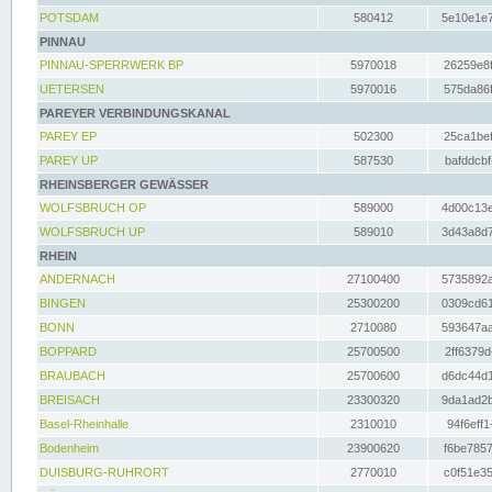
POTSDAM
580412
5e10e1e7
PINNAU
PINNAU-SPERRWERK BP
5970018
26259e8f
UETERSEN
5970016
575da86f
PAREYER VERBINDUNGSKANAL
PAREY EP
502300
25ca1bef
PAREY UP
587530
bafddcbf
RHEINSBERGER GEWÄSSER
WOLFSBRUCH OP
589000
4d00c13e
WOLFSBRUCH UP
589010
3d43a8d7
RHEIN
ANDERNACH
27100400
5735892a
BINGEN
25300200
0309cd61
BONN
2710080
593647aa
BOPPARD
25700500
2ff6379d
BRAUBACH
25700600
d6dc44d1
BREISACH
23300320
9da1ad2b
Basel-Rheinhalle
2310010
94f6eff1
Bodenheim
23900620
f6be7857
DUISBURG-RUHRORT
2770010
c0f51e35