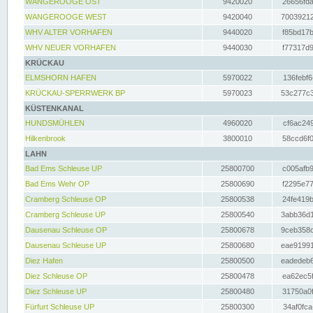
WANGEROOGE OST
9420020
26656fda
WANGEROOGE WEST
9420040
70039212
WHV ALTER VORHAFEN
9440020
f85bd17b
WHV NEUER VORHAFEN
9440030
f77317d9
KRÜCKAU
ELMSHORN HAFEN
5970022
136febf6
KRÜCKAU-SPERRWERK BP
5970023
53c277c3
KÜSTENKANAL
HUNDSMÜHLEN
4960020
cf6ac249
Hilkenbrook
3800010
58ccd6f0
LAHN
Bad Ems Schleuse UP
25800700
c005afb9
Bad Ems Wehr OP
25800690
f2295e77
Cramberg Schleuse OP
25800538
24fe419b
Cramberg Schleuse UP
25800540
3abb36d1
Dausenau Schleuse OP
25800678
9ceb358c
Dausenau Schleuse UP
25800680
eae91991
Diez Hafen
25800500
eadedeb6
Diez Schleuse OP
25800478
ea62ec5f
Diez Schleuse UP
25800480
31750a0f
Fürfurt Schleuse UP
25800300
34af0fca