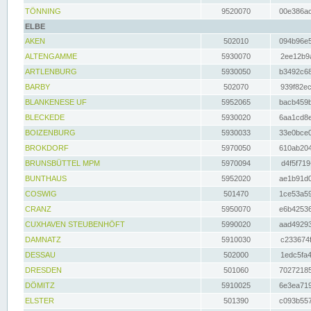
TÖNNING
9520070
00e386ac
ELBE
AKEN
502010
094b96e5
ALTENGAMME
5930070
2ee12b9a
ARTLENBURG
5930050
b3492c68
BARBY
502070
939f82ec
BLANKENESE UF
5952065
bacb459b
BLECKEDE
5930020
6aa1cd8e
BOIZENBURG
5930033
33e0bce0
BROKDORF
5970050
610ab204
BRUNSBÜTTEL MPM
5970094
d4f5f719
BUNTHAUS
5952020
ae1b91d0
COSWIG
501470
1ce53a59
CRANZ
5950070
e6b42536
CUXHAVEN STEUBENHÖFT
5990020
aad49293
DAMNATZ
5910030
c233674f
DESSAU
502000
1edc5fa4
DRESDEN
501060
70272185
DÖMITZ
5910025
6e3ea719
ELSTER
501390
c093b557