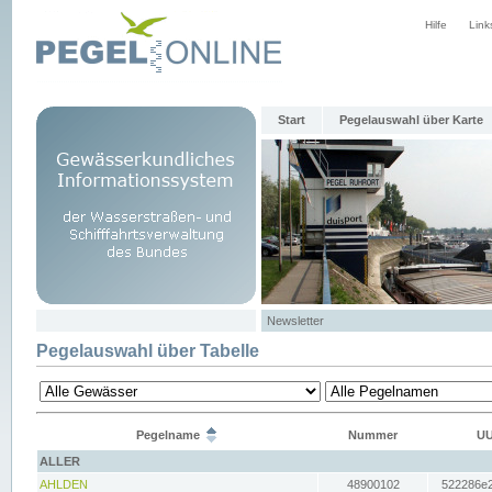
Hilfe
Link
Start
Pegelauswahl über Karte
Newsletter
Pegelauswahl über Tabelle
Pegelname
Nummer
UU
ALLER
AHLDEN
48900102
522286e2