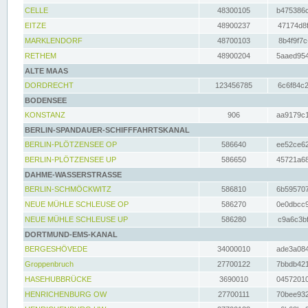
CELLE
48300105
b475386c
EITZE
48900237
47174d8f
MARKLENDORF
48700103
8b4f9f7c
RETHEM
48900204
5aaed954
ALTE MAAS
DORDRECHT
123456785
6c6f84c2
BODENSEE
KONSTANZ
906
aa9179c1
BERLIN-SPANDAUER-SCHIFFFAHRTSKANAL
BERLIN-PLÖTZENSEE OP
586640
ee52ce62
BERLIN-PLÖTZENSEE UP
586650
45721a68
DAHME-WASSERSTRASSE
BERLIN-SCHMÖCKWITZ
586810
6b595707
NEUE MÜHLE SCHLEUSE OP
586270
0e0dbcc9
NEUE MÜHLE SCHLEUSE UP
586280
c9a6c3bf
DORTMUND-EMS-KANAL
BERGESHÖVEDE
34000010
ade3a084
Groppenbruch
27700122
7bbdb421
HASEHUBBRÜCKE
3690010
04572010
HENRICHENBURG OW
27700111
70bee932