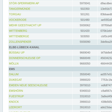
STÖR-SPERRWERK AP
5970041
d9acdbec
TANGERMÜNDE
502350
13e91b77
TORGAU
501261
83bbaedb
VOCKERODE
501480
ae93f2a5
WEHR GEESTHACHT UP
5930062
0f7f58a8
WITTENBERG
501420
070b1eb4
WITTENBERGE
503050
cbf3cd49
ZOLLENSPIEKER
5930090
3de8ea26
ELBE-LÜBECK-KANAL
BÜSSAU UP
9669040
bf7bb8e8
DONNERSCHLEUSE OP
9660049
45634232
MÖLLN
9660050
46644438
EMS
DALUM
3550040
ad357e52
DUKEGAT
3990020
7753c1fa
EMDEN NEUE SEESCHLEUSE
3970010
edfdf747
EMSHÖRN
9340010
c8af067c
FUESTRUP
3310010
3a8ed45f
KNOCK
3990010
438b565e
LEERORT
3910010
abb23dad