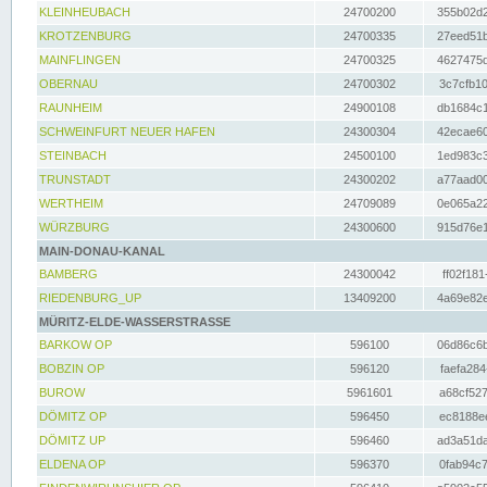
KLEINHEUBACH
24700200
355b02d2
KROTZENBURG
24700335
27eed51b
MAINFLINGEN
24700325
4627475d
OBERNAU
24700302
3c7cfb10
RAUNHEIM
24900108
db1684c1
SCHWEINFURT NEUER HAFEN
24300304
42ecae60
STEINBACH
24500100
1ed983c3
TRUNSTADT
24300202
a77aad00
WERTHEIM
24709089
0e065a22
WÜRZBURG
24300600
915d76e1
MAIN-DONAU-KANAL
BAMBERG
24300042
ff02f181
RIEDENBURG_UP
13409200
4a69e82e
MÜRITZ-ELDE-WASSERSTRASSE
BARKOW OP
596100
06d86c6b
BOBZIN OP
596120
faefa284
BUROW
5961601
a68cf527
DÖMITZ OP
596450
ec8188ee
DÖMITZ UP
596460
ad3a51da
ELDENA OP
596370
0fab94c7