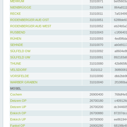
MEHRUM
31010071
be05603a
NIENBRÜGGE
31010044
864a8111
RECKE
31010011
7af19499
RODENBERGER AUE-OST
31010051
6288de60
RODENBERGER AUE-WEST
31010052
eb24b5a3
RUSBEND
31010043
c1f06401
RÜHEN
31010093
4ed5f6da
SEHNDE
31010070
ab0d9117
SÜLFELD OW
31010092
a8604e8f
SÜLFELD UW
31010091
892183d6
THUNE
31010080
42b865fb
VELSDORF
3101012
36f80081
VORSFELDE
31010090
dbb2bb9f
WARBER GRABEN
31010040
2f1080ba
MOSEL
Cochem
26900400
768df4e9
Detzem OP
26700180
c40912fd
Detzem UP
26700200
dc344605
Enkirch OP
26700880
87207dcd
Enkirch UP
26700900
ee861944
Fankel OP
26900280
68198b48