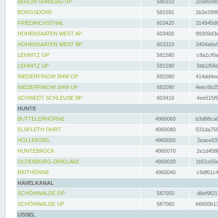
BERLIN-SPANDAU UP
580310
2c68509c
BORGSDORF
581591
1b2e2996
FRIEDRICHSTHAL
603420
314945d6
HOHENSAATEN WEST AP
603400
99309d3e
HOHENSAATEN WEST BP
603310
3404a6e5
LEHNITZ OP
581580
c8a1cf0a
LEHNITZ UP
581590
5bb1f56d
NIEDERFINOW SHW OP
692080
414dd4ee
NIEDERFINOW SHW UP
692090
4eec6b25
SCHWEDT SCHLEUSE BP
603410
4ee515f9
HUNTE
BUTTELERHÖRNE
4960060
b3d88ca6
ELSFLETH OHRT
4960080
531da758
HOLLERSIEL
4960050
2eacef2f
HUNTEBRÜCK
4960070
2e1d458b
OLDENBURG-DRIELAKE
4960030
1b51e55e
REITHÖRNE
4960040
c9df61c4
HAVELKANAL
SCHÖNWALDE OP
587050
d8ef9f21
SCHÖNWALDE UP
587060
b6650b13
IJSSEL