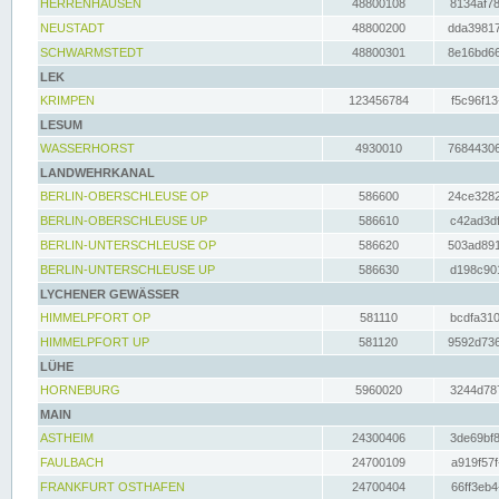
HERRENHAUSEN
48800108
8134af78
NEUSTADT
48800200
dda39817
SCHWARMSTEDT
48800301
8e16bd66
LEK
KRIMPEN
123456784
f5c96f13
LESUM
WASSERHORST
4930010
76844306
LANDWEHRKANAL
BERLIN-OBERSCHLEUSE OP
586600
24ce3282
BERLIN-OBERSCHLEUSE UP
586610
c42ad3df
BERLIN-UNTERSCHLEUSE OP
586620
503ad891
BERLIN-UNTERSCHLEUSE UP
586630
d198c901
LYCHENER GEWÄSSER
HIMMELPFORT OP
581110
bcdfa310
HIMMELPFORT UP
581120
9592d736
LÜHE
HORNEBURG
5960020
3244d787
MAIN
ASTHEIM
24300406
3de69bf8
FAULBACH
24700109
a919f57f
FRANKFURT OSTHAFEN
24700404
66ff3eb4