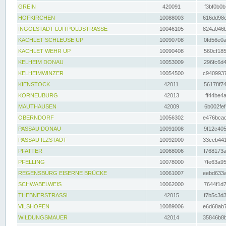
GREIN
420091
f3bf0b0b
HOFKIRCHEN
10088003
616dd98e
INGOLSTADT LUITPOLDSTRASSE
10046105
824a046b
KACHLET SCHLEUSE UP
10090708
0fd56e0a
KACHLET WEHR UP
10090408
560cf185
KELHEIM DONAU
10053009
296fc6d4
KELHEIMWINZER
10054500
c9409937
KIENSTOCK
42011
56178f74
KORNEUBURG
42013
ff44be4a
MAUTHAUSEN
42009
6b002fef
OBERNDORF
10056302
e476bcad
PASSAU DONAU
10091008
9f12c405
PASSAU ILZSTADT
10092000
33ceb441
PFATTER
10068006
f768173a
PFELLING
10078000
7fe63a95
REGENSBURG EISERNE BRÜCKE
10061007
eebd633a
SCHWABELWEIS
10062000
7644f1d7
THEBNERSTRASSL
42015
f7b5c3d3
VILSHOFEN
10089006
e6d68ab7
WILDUNGSMAUER
42014
35846b8b