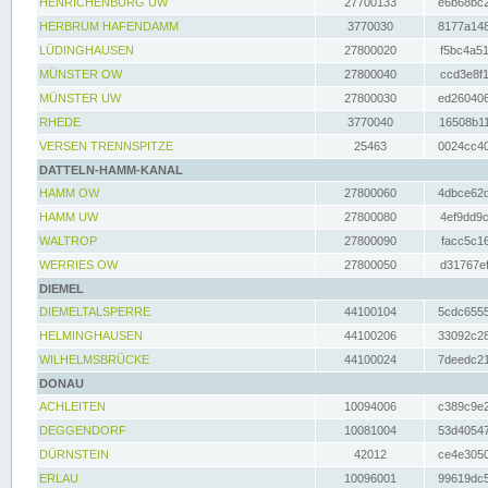
HENRICHENBURG UW
27700133
e6b68bc2
HERBRUM HAFENDAMM
3770030
8177a148
LÜDINGHAUSEN
27800020
f5bc4a51
MÜNSTER OW
27800040
ccd3e8f1
MÜNSTER UW
27800030
ed260406
RHEDE
3770040
16508b11
VERSEN TRENNSPITZE
25463
0024cc40
DATTELN-HAMM-KANAL
HAMM OW
27800060
4dbce62d
HAMM UW
27800080
4ef9dd9c
WALTROP
27800090
facc5c16
WERRIES OW
27800050
d31767ef
DIEMEL
DIEMELTALSPERRE
44100104
5cdc6555
HELMINGHAUSEN
44100206
33092c28
WILHELMSBRÜCKE
44100024
7deedc21
DONAU
ACHLEITEN
10094006
c389c9e2
DEGGENDORF
10081004
53d40547
DÜRNSTEIN
42012
ce4e3050
ERLAU
10096001
99619dc5