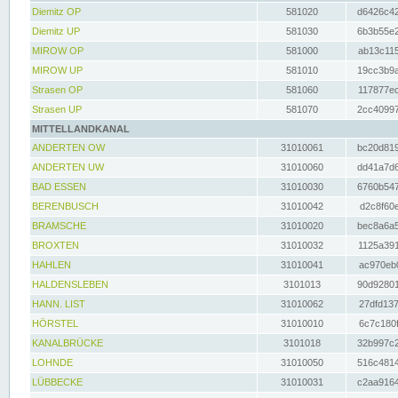
Diemitz OP
581020
d6426c42
Diemitz UP
581030
6b3b55e2
MIROW OP
581000
ab13c115
MIROW UP
581010
19cc3b9a
Strasen OP
581060
117877ec
Strasen UP
581070
2cc40997
MITTELLANDKANAL
ANDERTEN OW
31010061
bc20d819
ANDERTEN UW
31010060
dd41a7d6
BAD ESSEN
31010030
6760b547
BERENBUSCH
31010042
d2c8f60e
BRAMSCHE
31010020
bec8a6a5
BROXTEN
31010032
1125a391
HAHLEN
31010041
ac970eb0
HALDENSLEBEN
3101013
90d92801
HANN. LIST
31010062
27dfd137
HÖRSTEL
31010010
6c7c180f
KANALBRÜCKE
3101018
32b997c2
LOHNDE
31010050
516c4814
LÜBBECKE
31010031
c2aa9164