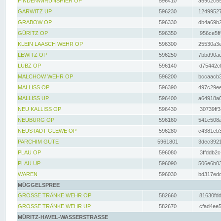
FINDENWIRUNSHIER OP
596410
a5902c55
GARWITZ UP
596230
12499527
GRABOW OP
596330
db4a69b2
GÜRITZ OP
596350
956ce5ff
KLEIN LAASCH WEHR OP
596300
25530a3e
LEWITZ OP
596250
7bbd90ad
LÜBZ OP
596140
d75442cf
MALCHOW WEHR OP
596200
bccaacb3
MALLISS OP
596390
497c29ee
MALLISS UP
596400
a64918a6
NEU KALLISS OP
596430
30739ff3
NEUBURG OP
596160
541c508a
NEUSTADT GLEWE OP
596280
c4381eb3
PARCHIM GÜTE
5961801
3dec3921
PLAU OP
596080
3ffddb2c
PLAU UP
596090
506e6b03
WAREN
596030
bd317edd
MÜGGELSPREE
GROSSE TRÄNKE WEHR OP
582660
81630fdd
GROSSE TRÄNKE WEHR UP
582670
cfad4ee5
MÜRITZ-HAVEL-WASSERSTRASSE