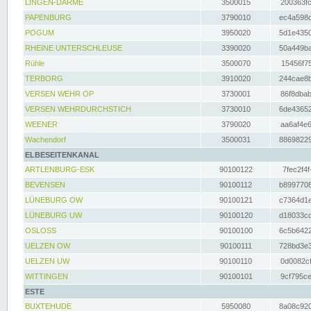
LINGEN-DARME
3500015
200363fc
PAPENBURG
3790010
ec4a598d
POGUM
3950020
5d1e4350
RHEINE UNTERSCHLEUSE
3390020
50a449ba
Rühle
3500070
15456f75
TERBORG
3910020
244cae8b
VERSEN WEHR OP
3730001
86f8dbab
VERSEN WEHRDURCHSTICH
3730010
6de43652
WEENER
3790020
aa6af4e6
Wachendorf
3500031
88698229
ELBESEITENKANAL
ARTLENBURG-ESK
90100122
7fec2f4f
BEVENSEN
90100112
b8997708
LÜNEBURG OW
90100121
c7364d1e
LÜNEBURG UW
90100120
d18033cd
OSLOSS
90100100
6c5b6422
UELZEN OW
90100111
728bd3e3
UELZEN UW
90100110
0d0082cf
WITTINGEN
90100101
9cf795ce
ESTE
BUXTEHUDE
5950080
8a08c920