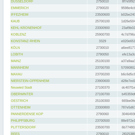
DÜSSELDORF
2750010
8f7e5f92
EMMERICH
2790020
9598e4cb
IFFEZHEIM
23500600
b02be240
KAUB
25700100
1d26e504
KEHL-KRONENHOF
23300900
23af9b02
KOBLENZ
25900700
4c7d796a
KONSTANZ-RHEIN
3329
e020e651
KÖLN
2730010
a6ee8177
LOBITH
2790050
efe13a3d
MAINZ
25100100
a37a9aa3
MANNHEIM
23700700
57090802
MAXAU
23700200
b6c6d5c8
NIERSTEIN-OPPENHEIM
23900600
d28e7ed1
Neuwied Stadt
27100370
dc407f1e
OBERWINTER
27100700
b45359df
OESTRICH
25100300
665be0fe
OTTENHEIM
23300800
787e5d63
PANNERDENSE KOP
2790060
3046493f
PHILIPPSBURG
23700500
88e972e1
PLITTERSDORF
23500700
6b774802
REES
2790010
2f025389