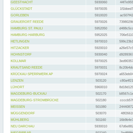
GEESTHACHT
5930060
44f7e955
GLÜCKSTADT
5970035
1f1bbed7
GORLEBEN
5910020
ac507f42
GRAUERORT REEDE
5970026
7398029b
HAMBURG ST. PAULI
5952050
d488c5cc
HAMBURG-HARBURG
5952025
706e5110
HETLINGEN
5970010
599c23b1
HITZACKER
5920010
a26e57c9
HOHNSTORF
5930040
d9289367
KOLLMAR
5970025
3ed90357
KRAUTSAND REEDE
5970031
8c20b4dc
KRÜCKAU-SPERRWERK AP
5970024
a653eb04
LENZEN
503120
c80a4f21
LÜHORT
5960010
8d18d129
MAGDEBURG-BUCKAU
502170
b8567c1e
MAGDEBURG-STROMBRÜCKE
502180
ccccb57f
MEISSEN
501080
24440872
MÜGGENDORF
503070
48f2661f
MÜHLBERG
501160
16b9b4e7
NEU DARCHAU
5930010
67d6e882
NIEGRIPP AP
502240
3adf88fd