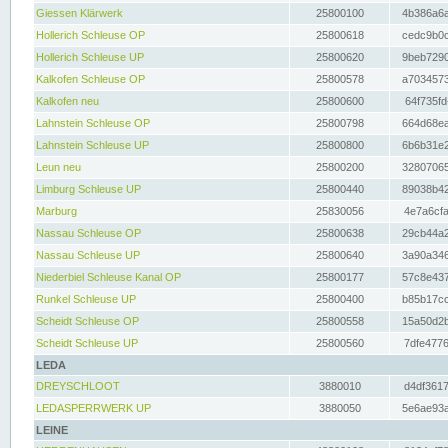
Giessen Klärwerk
25800100
4b386a6a
Hollerich Schleuse OP
25800618
cedc9b0c
Hollerich Schleuse UP
25800620
9beb7290
Kalkofen Schleuse OP
25800578
a7034573
Kalkofen neu
25800600
64f735fd
Lahnstein Schleuse OP
25800798
664d68ea
Lahnstein Schleuse UP
25800800
6b6b31e2
Leun neu
25800200
32807065
Limburg Schleuse UP
25800440
89038b42
Marburg
25830056
4e7a6cfa
Nassau Schleuse OP
25800638
29cb44a2
Nassau Schleuse UP
25800640
3a90a346
Niederbiel Schleuse Kanal OP
25800177
57c8e437
Runkel Schleuse UP
25800400
b85b17cc
Scheidt Schleuse OP
25800558
15a50d2b
Scheidt Schleuse UP
25800560
7dfe4776
LEDA
DREYSCHLOOT
3880010
d4df3617
LEDASPERRWERK UP
3880050
5e6ae93a
LEINE