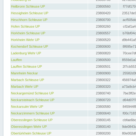
Heilbronn Schleuse UP
23800560
f77df170
Hessigheim Schleuse UP
23800420
23517de9
Hirschhorn Schleuse UP
23800700
acf505dd
Hofen Schleuse UP
23800260
cf2af1a4
Horkheim Schleuse UP
23800557
b76bf04c
Horkheim Wehr UP
23800520
d9b441a5
Kochendorf Schleuse UP
23800600
8f695e71
Ladenburg Wehr UP
23800820
70cee7df
Lauffen
23800500
8559d1a0
Lauffen Schleuse UP
23800501
2f7cb553
Mannheim Neckar
23800900
25582d3f
Marbach Schleuse UP
23800322
456974a8
Marbach Wehr UP
23800320
a73a9cb4
Neckargemünd Schleuse UP
23800740
7be3ff2e
Neckarsteinach Schleuse UP
23800720
d64d07f7
Neckarsulm Wehr UP
23800580
845944f8
Neckarzimmern Schleuse UP
23800640
f00c7183
Oberesslingen Schleuse UP
23800145
cbfae6bc
Oberesslingen Wehr UP
23800140
9de0843a
Obertürkheim Schleuse UP
23800200
80e002d8