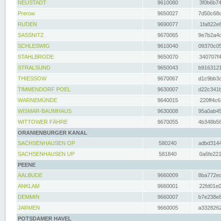
NEUSTADT
9610080
3f0b6b74
Prerow
9650027
7d50c68c
RUDEN
9690077
1fa822e6
SASSNITZ
9670065
9e7b2a4d
SCHLESWIG
9610040
09370c05
STAHLBRODE
9650070
340707f4
STRALSUND
9650043
b9163121
THIESSOW
9670067
d1c9bb3c
TIMMENDORF POEL
9630007
d22c341b
WARNEMÜNDE
9640015
220ff4c6
WISMAR-BAUMHAUS
9630008
95a0ab45
WITTOWER FÄHRE
9670055
4b348b56
ORANIENBURGER KANAL
SACHSENHAUSEN OP
580240
adbd3144
SACHSENHAUSEN UP
581840
0a6fe221
PEENE
AALBUDE
9660009
8ba772ed
ANKLAM
9660001
22fd01e0
DEMMIN
9660007
b7e238e8
JARMEN
9660005
a3328262
POTSDAMER HAVEL