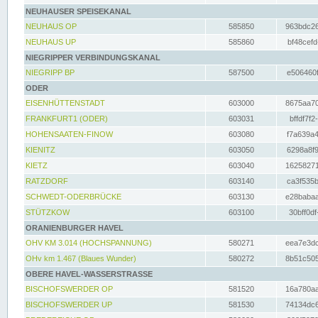
NEUHAUSER SPEISEKANAL
NEUHAUS OP
585850
963bdc26
NEUHAUS UP
585860
bf48cefd
NIEGRIPPER VERBINDUNGSKANAL
NIEGRIPP BP
587500
e506460f
ODER
EISENHÜTTENSTADT
603000
8675aa70
FRANKFURT1 (ODER)
603031
bffdf7f2
HOHENSAATEN-FINOW
603080
f7a639a4
KIENITZ
603050
6298a8f9
KIETZ
603040
16258271
RATZDORF
603140
ca3f535b
SCHWEDT-ODERBRÜCKE
603130
e28babaa
STÜTZKOW
603100
30bff0df
ORANIENBURGER HAVEL
OHV KM 3.014 (HOCHSPANNUNG)
580271
eea7e3dc
OHv km 1.467 (Blaues Wunder)
580272
8b51c505
OBERE HAVEL-WASSERSTRASSE
BISCHOFSWERDER OP
581520
16a780aa
BISCHOFSWERDER UP
581530
74134dc6