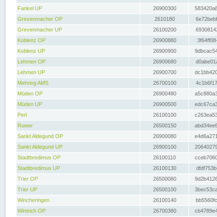
Fankel UP
26900300
583420a8
Grevenmacher OP
2610180
6e72bebf
Grevenmacher UP
26100200
69308142
Koblenz OP
26900880
3f64ff08
Koblenz UP
26900900
9dbcac54
Lehmen OP
26900680
d0abe01a
Lehmen UP
26900700
dc1bb420
Mehring AMS
26700100
4c1b6f17
Müden OP
26900480
a5c880a3
Müden UP
26900500
edc67ca3
Perl
26100100
c263ea53
Ruwer
26500150
abd34ee6
Sankt Aldegund OP
26900080
e4d6a271
Sankt Aldegund UP
26900100
20640279
Stadtbredimus OP
26100110
cceb7060
Stadtbredimus UP
26100130
dfdf753b
Trier OP
26500080
9d2b4126
Trier UP
26500100
3bec53ca
Wincheringen
26100140
bb5560fc
Wintrich OP
26700380
cb4789e4