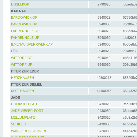
IJSSELKOP
2790070
bbaefa8e
ILMENAU
BARDOWICK OP
5940029
07830b68
BARDOWICK UP
5940030
a238b70f
FAHRENHOLZ OP
5940070
c33c3667
FAHRENHOLZ UP
5940060
bb62b28f
ILMENAU SPERRWERK AP
5940080
6b05e8dc
LÜNE
5940020
d7a8df36
WITTORF OP
5940049
eb3d4195
WITTORF UP
5940050
308c39b6
ITTER ZUR EDER
HERZHAUSEN
42800218
855205e7
ITTER ZUR DIEMEL
KOTTHAUSEN
44100013
36243256
JADE
HOOKSIELPLATE
9430020
fac30fe9
JADE-WESER-PORT
9430050
33bdec83
MELLUMPLATE
9420010
c8b9a2b6
SCHILLIG
9430030
b1cda5a0
WANGEROOGE NORD
9420030
c41d42b1