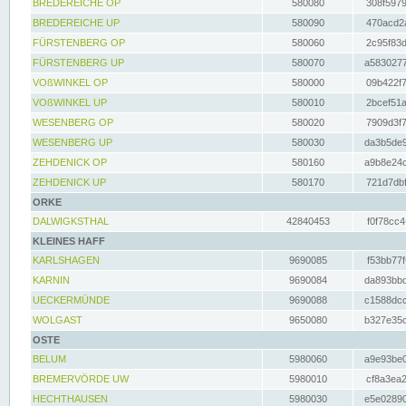
BREDEREICHE OP
580080
308f5979
BREDEREICHE UP
580090
470acd2a
FÜRSTENBERG OP
580060
2c95f83d
FÜRSTENBERG UP
580070
a5830277
VOßWINKEL OP
580000
09b422f7
VOßWINKEL UP
580010
2bcef51a
WESENBERG OP
580020
7909d3f7
WESENBERG UP
580030
da3b5de9
ZEHDENICK OP
580160
a9b8e24c
ZEHDENICK UP
580170
721d7dbf
ORKE
DALWIGKSTHAL
42840453
f0f78cc4
KLEINES HAFF
KARLSHAGEN
9690085
f53bb77f
KARNIN
9690084
da893bbd
UECKERMÜNDE
9690088
c1588dcc
WOLGAST
9650080
b327e35c
OSTE
BELUM
5980060
a9e93be0
BREMERVÖRDE UW
5980010
cf8a3ea2
HECHTHAUSEN
5980030
e5e02890