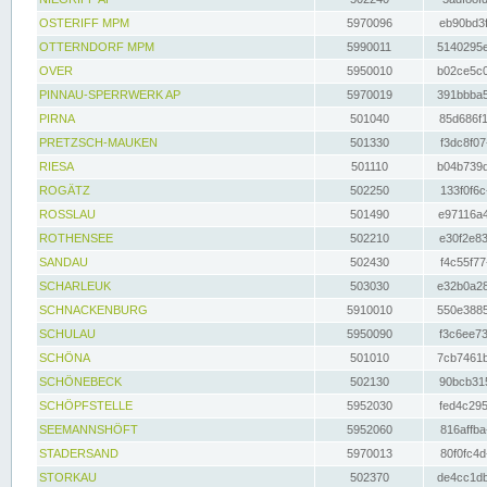
OSTERIFF MPM
5970096
eb90bd3f
OTTERNDORF MPM
5990011
5140295e
OVER
5950010
b02ce5c0
PINNAU-SPERRWERK AP
5970019
391bbba5
PIRNA
501040
85d686f1
PRETZSCH-MAUKEN
501330
f3dc8f07
RIESA
501110
b04b739d
ROGÄTZ
502250
133f0f6c
ROSSLAU
501490
e97116a4
ROTHENSEE
502210
e30f2e83
SANDAU
502430
f4c55f77
SCHARLEUK
503030
e32b0a28
SCHNACKENBURG
5910010
550e3885
SCHULAU
5950090
f3c6ee73
SCHÖNA
501010
7cb7461b
SCHÖNEBECK
502130
90bcb315
SCHÖPFSTELLE
5952030
fed4c295
SEEMANNSHÖFT
5952060
816affba
STADERSAND
5970013
80f0fc4d
STORKAU
502370
de4cc1db