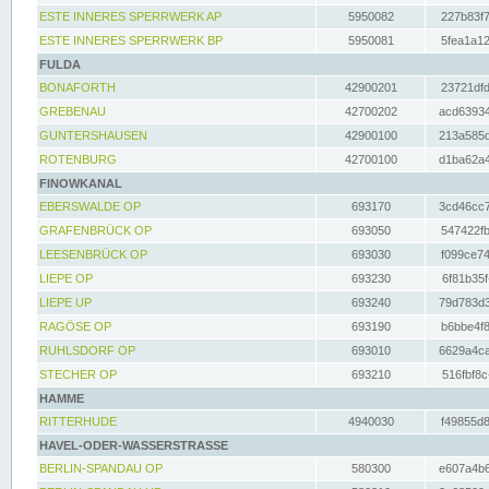
ESTE INNERES SPERRWERK AP
5950082
227b83f7
ESTE INNERES SPERRWERK BP
5950081
5fea1a12
FULDA
BONAFORTH
42900201
23721dfd
GREBENAU
42700202
acd63934
GUNTERSHAUSEN
42900100
213a585d
ROTENBURG
42700100
d1ba62a4
FINOWKANAL
EBERSWALDE OP
693170
3cd46cc7
GRAFENBRÜCK OP
693050
547422fb
LEESENBRÜCK OP
693030
f099ce74
LIEPE OP
693230
6f81b35f
LIEPE UP
693240
79d783d3
RAGÖSE OP
693190
b6bbe4f8
RUHLSDORF OP
693010
6629a4ca
STECHER OP
693210
516fbf8c
HAMME
RITTERHUDE
4940030
f49855d8
HAVEL-ODER-WASSERSTRASSE
BERLIN-SPANDAU OP
580300
e607a4b6