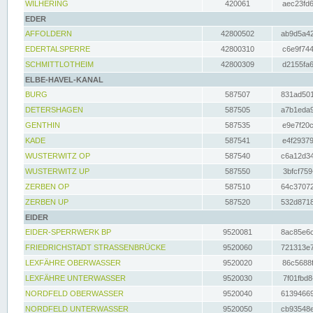
WILHERING
420061
aec23fd6
EDER
AFFOLDERN
42800502
ab9d5a42
EDERTALSPERRE
42800310
c6e9f744
SCHMITTLOTHEIM
42800309
d2155fa6
ELBE-HAVEL-KANAL
BURG
587507
831ad501
DETERSHAGEN
587505
a7b1eda9
GENTHIN
587535
e9e7f20c
KADE
587541
e4f29379
WUSTERWITZ OP
587540
c6a12d34
WUSTERWITZ UP
587550
3bfcf759
ZERBEN OP
587510
64c37072
ZERBEN UP
587520
532d8718
EIDER
EIDER-SPERRWERK BP
9520081
8ac85e6c
FRIEDRICHSTADT STRASSENBRÜCKE
9520060
721313e7
LEXFÄHRE OBERWASSER
9520020
86c5688f
LEXFÄHRE UNTERWASSER
9520030
7f01fbd8
NORDFELD OBERWASSER
9520040
61394669
NORDFELD UNTERWASSER
9520050
cb93548e