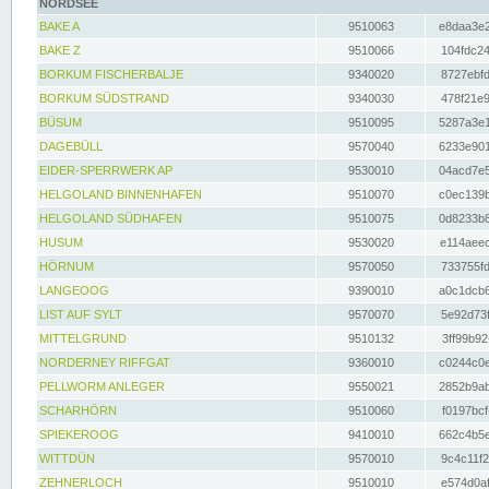
NORDSEE
BAKE A
9510063
e8daa3e2
BAKE Z
9510066
104fdc24
BORKUM FISCHERBALJE
9340020
8727ebfd
BORKUM SÜDSTRAND
9340030
478f21e9
BÜSUM
9510095
5287a3e1
DAGEBÜLL
9570040
6233e901
EIDER-SPERRWERK AP
9530010
04acd7e5
HELGOLAND BINNENHAFEN
9510070
c0ec139b
HELGOLAND SÜDHAFEN
9510075
0d8233b8
HUSUM
9530020
e114aeec
HÖRNUM
9570050
733755fd
LANGEOOG
9390010
a0c1dcb6
LIST AUF SYLT
9570070
5e92d73f
MITTELGRUND
9510132
3ff99b92
NORDERNEY RIFFGAT
9360010
c0244c0e
PELLWORM ANLEGER
9550021
2852b9ab
SCHARHÖRN
9510060
f0197bcf
SPIEKEROOG
9410010
662c4b5e
WITTDÜN
9570010
9c4c11f2
ZEHNERLOCH
9510010
e574d0af