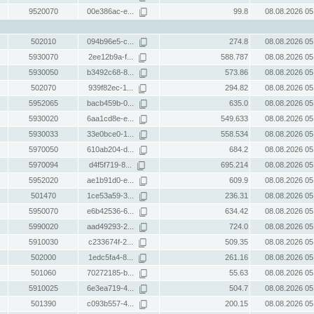
9520070
00e386ac-e...
99.8
08.08.2026 05
502010
094b96e5-c...
274.8
08.08.2026 05
5930070
2ee12b9a-f...
588.787
08.08.2026 05
5930050
b3492c68-8...
573.86
08.08.2026 05
502070
939f82ec-1...
294.82
08.08.2026 05
5952065
bacb459b-0...
635.0
08.08.2026 05
5930020
6aa1cd8e-e...
549.633
08.08.2026 05
5930033
33e0bce0-1...
558.534
08.08.2026 05
5970050
610ab204-d...
684.2
08.08.2026 05
5970094
d4f5f719-8...
695.214
08.08.2026 05
5952020
ae1b91d0-e...
609.9
08.08.2026 05
501470
1ce53a59-3...
236.31
08.08.2026 05
5950070
e6b42536-6...
634.42
08.08.2026 05
5990020
aad49293-2...
724.0
08.08.2026 05
5910030
c233674f-2...
509.35
08.08.2026 05
502000
1edc5fa4-8...
261.16
08.08.2026 05
501060
70272185-b...
55.63
08.08.2026 05
5910025
6e3ea719-4...
504.7
08.08.2026 05
501390
c093b557-4...
200.15
08.08.2026 05