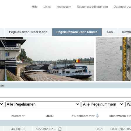
Hilfe
Links
Impressum
Nutzungsbedingungen
Datenschutz
Pegelauswahl über Karte
Pegelauswahl über Tabelle
Abo
Down
tter
Nummer
UUID
Flusskilometer
Messwerte bi
48900102
522286e2-b...
58.71
08.08.2026 05