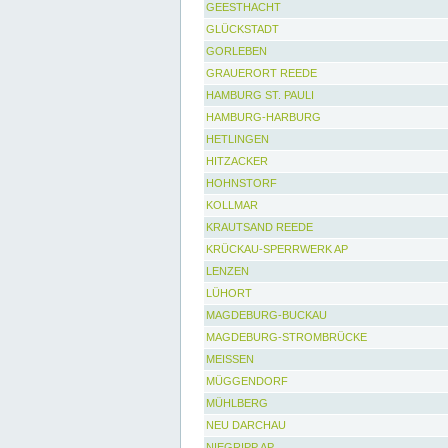
GEESTHACHT
GLÜCKSTADT
GORLEBEN
GRAUERORT REEDE
HAMBURG ST. PAULI
HAMBURG-HARBURG
HETLINGEN
HITZACKER
HOHNSTORF
KOLLMAR
KRAUTSAND REEDE
KRÜCKAU-SPERRWERK AP
LENZEN
LÜHORT
MAGDEBURG-BUCKAU
MAGDEBURG-STROMBRÜCKE
MEISSEN
MÜGGENDORF
MÜHLBERG
NEU DARCHAU
NIEGRIPP AP