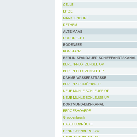
CELLE
EITZE
MARKLENDORF
RETHEM
ALTE MAAS
DORDRECHT
BODENSEE
KONSTANZ
BERLIN-SPANDAUER-SCHIFFFAHRTSKANAL
BERLIN-PLÖTZENSEE OP
BERLIN-PLÖTZENSEE UP
DAHME-WASSERSTRASSE
BERLIN-SCHMÖCKWITZ
NEUE MÜHLE SCHLEUSE OP
NEUE MÜHLE SCHLEUSE UP
DORTMUND-EMS-KANAL
BERGESHÖVEDE
Groppenbruch
HASEHUBBRÜCKE
HENRICHENBURG OW