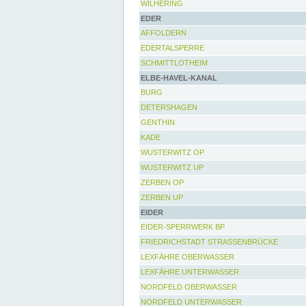
WILHERING
EDER
AFFOLDERN
EDERTALSPERRE
SCHMITTLOTHEIM
ELBE-HAVEL-KANAL
BURG
DETERSHAGEN
GENTHIN
KADE
WUSTERWITZ OP
WUSTERWITZ UP
ZERBEN OP
ZERBEN UP
EIDER
EIDER-SPERRWERK BP
FRIEDRICHSTADT STRASSENBRÜCKE
LEXFÄHRE OBERWASSER
LEXFÄHRE UNTERWASSER
NORDFELD OBERWASSER
NORDFELD UNTERWASSER