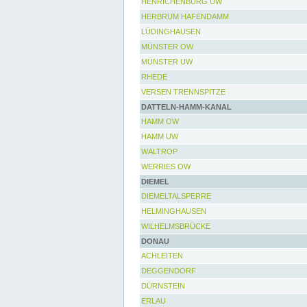
HENRICHENBURG UW
HERBRUM HAFENDAMM
LÜDINGHAUSEN
MÜNSTER OW
MÜNSTER UW
RHEDE
VERSEN TRENNSPITZE
DATTELN-HAMM-KANAL
HAMM OW
HAMM UW
WALTROP
WERRIES OW
DIEMEL
DIEMELTALSPERRE
HELMINGHAUSEN
WILHELMSBRÜCKE
DONAU
ACHLEITEN
DEGGENDORF
DÜRNSTEIN
ERLAU