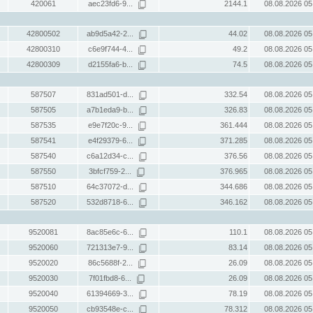
420061
aec23fd6-9...
2144.1
08.08.2026 05
42800502
ab9d5a42-2...
44.02
08.08.2026 05
42800310
c6e9f744-4...
49.2
08.08.2026 05
42800309
d2155fa6-b...
74.5
08.08.2026 05
587507
831ad501-d...
332.54
08.08.2026 05
587505
a7b1eda9-b...
326.83
08.08.2026 05
587535
e9e7f20c-9...
361.444
08.08.2026 05
587541
e4f29379-6...
371.285
08.08.2026 05
587540
c6a12d34-c...
376.56
08.08.2026 05
587550
3bfcf759-2...
376.965
08.08.2026 05
587510
64c37072-d...
344.686
08.08.2026 05
587520
532d8718-6...
346.162
08.08.2026 05
9520081
8ac85e6c-6...
110.1
08.08.2026 05
9520060
721313e7-9...
83.14
08.08.2026 05
9520020
86c5688f-2...
26.09
08.08.2026 05
9520030
7f01fbd8-6...
26.09
08.08.2026 05
9520040
61394669-3...
78.19
08.08.2026 05
9520050
cb93548e-c...
78.312
08.08.2026 05