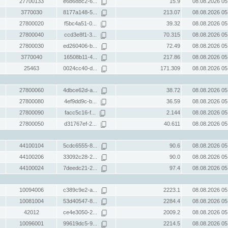
27700133
e6b68bc2-6...
15.9
08.08.2026 05
3770030
8177a148-5...
213.07
08.08.2026 05
27800020
f5bc4a51-0...
39.32
08.08.2026 05
27800040
ccd3e8f1-3...
70.315
08.08.2026 05
27800030
ed260406-b...
72.49
08.08.2026 05
3770040
16508b11-4...
217.86
08.08.2026 05
25463
0024cc40-d...
171.309
08.08.2026 05
27800060
4dbce62d-a...
38.72
08.08.2026 05
27800080
4ef9dd9c-b...
36.59
08.08.2026 05
27800090
facc5c16-f...
2.144
08.08.2026 05
27800050
d31767ef-2...
40.611
08.08.2026 05
44100104
5cdc6555-8...
90.6
08.08.2026 05
44100206
33092c28-2...
90.0
08.08.2026 05
44100024
7deedc21-2...
97.4
08.08.2026 05
10094006
c389c9e2-a...
2223.1
08.08.2026 05
10081004
53d40547-8...
2284.4
08.08.2026 05
42012
ce4e3050-2...
2009.2
08.08.2026 05
10096001
99619dc5-9...
2214.5
08.08.2026 05