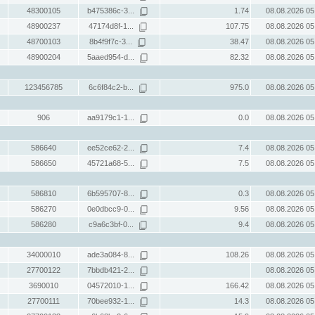
48300105
b475386c-3...
1.74
08.08.2026 05
48900237
47174d8f-1...
107.75
08.08.2026 05
48700103
8b4f9f7c-3...
38.47
08.08.2026 05
48900204
5aaed954-d...
82.32
08.08.2026 05
123456785
6c6f84c2-b...
975.0
08.08.2026 05
906
aa9179c1-1...
0.0
08.08.2026 05
586640
ee52ce62-2...
7.4
08.08.2026 05
586650
45721a68-5...
7.5
08.08.2026 05
586810
6b595707-8...
0.3
08.08.2026 05
586270
0e0dbcc9-0...
9.56
08.08.2026 05
586280
c9a6c3bf-0...
9.4
08.08.2026 05
34000010
ade3a084-8...
108.26
08.08.2026 05
27700122
7bbdb421-2...
08.08.2026 05
3690010
04572010-1...
166.42
08.08.2026 05
27700111
70bee932-1...
14.3
08.08.2026 05