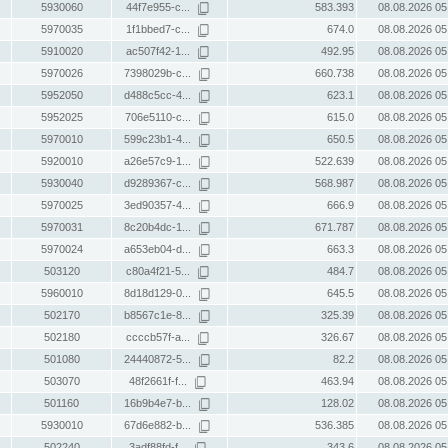
5930060
44f7e955-c...
583.393
08.08.2026 05
5970035
1f1bbed7-c...
674.0
08.08.2026 05
5910020
ac507f42-1...
492.95
08.08.2026 05
5970026
7398029b-c...
660.738
08.08.2026 05
5952050
d488c5cc-4...
623.1
08.08.2026 05
5952025
706e5110-c...
615.0
08.08.2026 05
5970010
599c23b1-4...
650.5
08.08.2026 05
5920010
a26e57c9-1...
522.639
08.08.2026 05
5930040
d9289367-c...
568.987
08.08.2026 05
5970025
3ed90357-4...
666.9
08.08.2026 05
5970031
8c20b4dc-1...
671.787
08.08.2026 05
5970024
a653eb04-d...
663.3
08.08.2026 05
503120
c80a4f21-5...
484.7
08.08.2026 05
5960010
8d18d129-0...
645.5
08.08.2026 05
502170
b8567c1e-8...
325.39
08.08.2026 05
502180
ccccb57f-a...
326.67
08.08.2026 05
501080
24440872-5...
82.2
08.08.2026 05
503070
48f2661f-f...
463.94
08.08.2026 05
501160
16b9b4e7-b...
128.02
08.08.2026 05
5930010
67d6e882-b...
536.385
08.08.2026 05
502240
3adf88fd-f...
343.6
08.08.2026 05