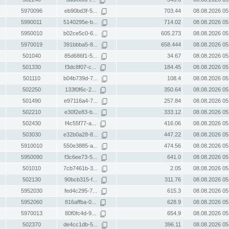
5970096
eb90bd3f-5...
703.44
08.08.2026 05
5990011
5140295e-b...
714.02
08.08.2026 05
5950010
b02ce5c0-6...
605.273
08.08.2026 05
5970019
391bbba5-8...
658.444
08.08.2026 05
501040
85d686f1-5...
34.67
08.08.2026 05
501330
f3dc8f07-c...
184.45
08.08.2026 05
501110
b04b739d-7...
108.4
08.08.2026 05
502250
133f0f6c-2...
350.64
08.08.2026 05
501490
e97116a4-7...
257.84
08.08.2026 05
502210
e30f2e83-b...
333.12
08.08.2026 05
502430
f4c55f77-a...
416.06
08.08.2026 05
503030
e32b0a28-8...
447.22
08.08.2026 05
5910010
550e3885-a...
474.56
08.08.2026 05
5950090
f3c6ee73-5...
641.0
08.08.2026 05
501010
7cb7461b-3...
2.05
08.08.2026 05
502130
90bcb315-f...
311.76
08.08.2026 05
5952030
fed4c295-7...
615.3
08.08.2026 05
5952060
816affba-0...
628.9
08.08.2026 05
5970013
80f0fc4d-9...
654.9
08.08.2026 05
502370
de4cc1db-5...
396.11
08.08.2026 05