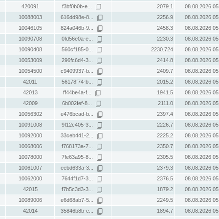
420091
f3bf0b0b-e...
2079.1
08.08.2026 05
10088003
616dd98e-8...
2256.9
08.08.2026 05
10046105
824a046b-9...
2458.3
08.08.2026 05
10090708
0fd56e0a-e...
2230.3
08.08.2026 05
10090408
560cf185-0...
2230.724
08.08.2026 05
10053009
296fc6d4-3...
2414.8
08.08.2026 05
10054500
c9409937-b...
2409.7
08.08.2026 05
42011
56178f74-b...
2015.2
08.08.2026 05
42013
ff44be4a-f...
1941.5
08.08.2026 05
42009
6b002fef-8...
2111.0
08.08.2026 05
10056302
e476bcad-b...
2397.4
08.08.2026 05
10091008
9f12c405-3...
2226.7
08.08.2026 05
10092000
33ceb441-2...
2225.2
08.08.2026 05
10068006
f768173a-7...
2350.7
08.08.2026 05
10078000
7fe63a95-8...
2305.5
08.08.2026 05
10061007
eebd633a-3...
2379.3
08.08.2026 05
10062000
7644f1d7-3...
2376.5
08.08.2026 05
42015
f7b5c3d3-3...
1879.2
08.08.2026 05
10089006
e6d68ab7-5...
2249.5
08.08.2026 05
42014
35846b8b-e...
1894.7
08.08.2026 05