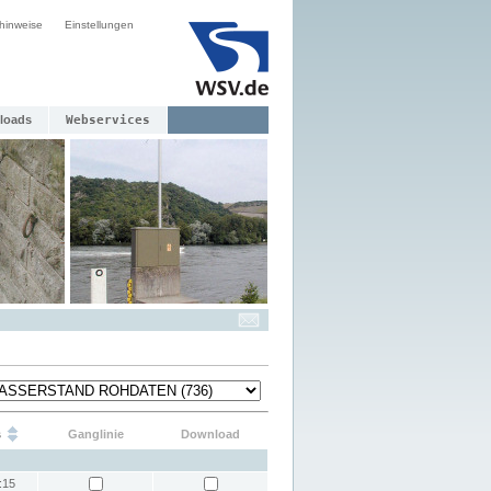
hinweise
Einstellungen
loads
Webservices
s
Ganglinie
Download
:15