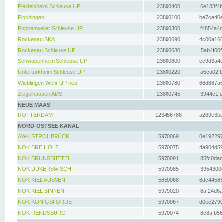
Pleidelsheim Schleuse UP
23800400
6e183f4b
Plochingen
23800100
be7ce40e
Poppenweiler Schleuse UP
23800300
f4854a4c
Rockenau SKA
23800690
4c00a166
Rockenau Schleuse UP
23800680
5ab4f00f
Schwabenheim Schleuse UP
23800800
ec9d3a4d
Untertürkheim Schleuse UP
23800220
a5ca02fb
Wieblingen Wehr UP neu
23800780
66d887a6
Ziegelhausen AMS
23800745
3944c1fd
NEUE MAAS
ROTTERDAM
123456786
a269e3be
NORD-OSTSEE-KANAL
AWK STROHBRÜCK
5970069
0e192297
NOK BREIHOLZ
5970075
4a904d59
NOK BRUNSBÜTTEL
5970091
85fc0dac
NOK DÜKERSWISCH
5970085
3954300d
NOK KIEL AUSSEN
5650068
6dc44585
NOK KIEL BINNEN
5979020
8af24d6a
NOK KÖNIGSFÖRDE
5970067
d0ec2790
NOK RENDSBURG
5970074
8c8afb56