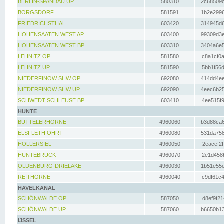
BERLIN-SPANDAU UP
580310
2c68509c
BORGSDORF
581591
1b2e2996
FRIEDRICHSTHAL
603420
314945d6
HOHENSAATEN WEST AP
603400
99309d3e
HOHENSAATEN WEST BP
603310
3404a6e5
LEHNITZ OP
581580
c8a1cf0a
LEHNITZ UP
581590
5bb1f56d
NIEDERFINOW SHW OP
692080
414dd4ee
NIEDERFINOW SHW UP
692090
4eec6b25
SCHWEDT SCHLEUSE BP
603410
4ee515f9
HUNTE
BUTTELERHÖRNE
4960060
b3d88ca6
ELSFLETH OHRT
4960080
531da758
HOLLERSIEL
4960050
2eacef2f
HUNTEBRÜCK
4960070
2e1d458b
OLDENBURG-DRIELAKE
4960030
1b51e55e
REITHÖRNE
4960040
c9df61c4
HAVELKANAL
SCHÖNWALDE OP
587050
d8ef9f21
SCHÖNWALDE UP
587060
b6650b13
IJSSEL