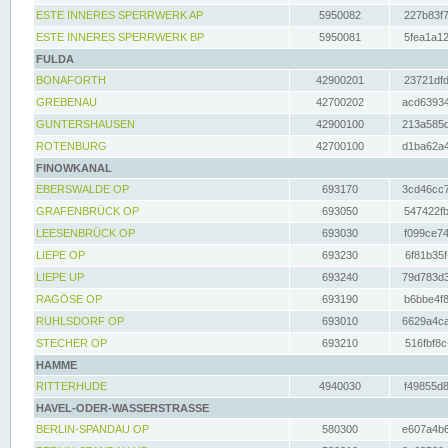
ESTE INNERES SPERRWERK AP
5950082
227b83f7
ESTE INNERES SPERRWERK BP
5950081
5fea1a12
FULDA
BONAFORTH
42900201
23721dfd
GREBENAU
42700202
acd63934
GUNTERSHAUSEN
42900100
213a585d
ROTENBURG
42700100
d1ba62a4
FINOWKANAL
EBERSWALDE OP
693170
3cd46cc7
GRAFENBRÜCK OP
693050
547422fb
LEESENBRÜCK OP
693030
f099ce74
LIEPE OP
693230
6f81b35f
LIEPE UP
693240
79d783d3
RAGÖSE OP
693190
b6bbe4f8
RUHLSDORF OP
693010
6629a4ca
STECHER OP
693210
516fbf8c
HAMME
RITTERHUDE
4940030
f49855d8
HAVEL-ODER-WASSERSTRASSE
BERLIN-SPANDAU OP
580300
e607a4b6