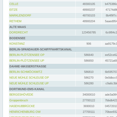
CELLE
48300105
b475386c
EITZE
48900237
47174d8f
MARKLENDORF
48700103
8b4f9f7c
RETHEM
48900204
5aaed954
ALTE MAAS
DORDRECHT
123456785
6c6f84c2
BODENSEE
KONSTANZ
906
aa9179c1
BERLIN-SPANDAUER-SCHIFFFAHRTSKANAL
BERLIN-PLÖTZENSEE OP
586640
ee52ce62
BERLIN-PLÖTZENSEE UP
586650
45721a68
DAHME-WASSERSTRASSE
BERLIN-SCHMÖCKWITZ
586810
6b595707
NEUE MÜHLE SCHLEUSE OP
586270
0e0dbcc9
NEUE MÜHLE SCHLEUSE UP
586280
c9a6c3bf
DORTMUND-EMS-KANAL
BERGESHÖVEDE
34000010
ade3a084
Groppenbruch
27700122
7bbdb421
HASEHUBBRÜCKE
3690010
04572010
HENRICHENBURG OW
27700111
70bee932