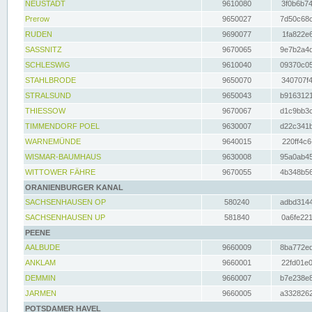
NEUSTADT
9610080
3f0b6b74
Prerow
9650027
7d50c68c
RUDEN
9690077
1fa822e6
SASSNITZ
9670065
9e7b2a4d
SCHLESWIG
9610040
09370c05
STAHLBRODE
9650070
340707f4
STRALSUND
9650043
b9163121
THIESSOW
9670067
d1c9bb3c
TIMMENDORF POEL
9630007
d22c341b
WARNEMÜNDE
9640015
220ff4c6
WISMAR-BAUMHAUS
9630008
95a0ab45
WITTOWER FÄHRE
9670055
4b348b56
ORANIENBURGER KANAL
SACHSENHAUSEN OP
580240
adbd3144
SACHSENHAUSEN UP
581840
0a6fe221
PEENE
AALBUDE
9660009
8ba772ed
ANKLAM
9660001
22fd01e0
DEMMIN
9660007
b7e238e8
JARMEN
9660005
a3328262
POTSDAMER HAVEL