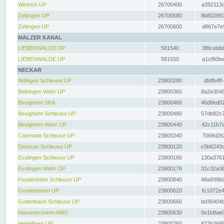
Wintrich UP
26700400
a392113c
Zeltingen OP
26700580
8b802863
Zeltingen UP
26700600
d867e7e9
MALZER KANAL
LIEBENWALDE OP
581540
3f8ceb6d
LIEBENWALDE UP
581550
a1cf60be
NECKAR
Aldingen Schleuse UP
23800280
dfdfb4ff
Beihingen Wehr UP
23800360
8a2e3048
Besigheim SKA
23800460
46d8ed02
Besigheim Schleuse UP
23800480
57db82c7
Besigheim Wehr UP
23800440
42c11b7a
Cannstatt Schleuse UP
23800240
7068d262
Deizisau Schleuse UP
23800120
c5b6243d
Esslingen Schleuse UP
23800180
130a3761
Esslingen Wehr OP
23800176
31c32a38
Feudenheim Schleuse UP
23800840
48a939b9
Gundelsheim UP
23800620
fc1072e4
Guttenbach Schleuse UP
23800660
bd36404b
Hassmersheim AMS
23800630
0e1b8ae0
Heidelberg UP
23800760
827b2685