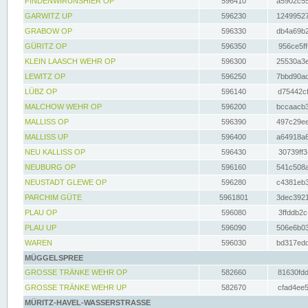
FINDENWIRUNSHIER OP
596410
a5902c55
GARWITZ UP
596230
12499527
GRABOW OP
596330
db4a69b2
GÜRITZ OP
596350
956ce5ff
KLEIN LAASCH WEHR OP
596300
25530a3e
LEWITZ OP
596250
7bbd90ad
LÜBZ OP
596140
d75442cf
MALCHOW WEHR OP
596200
bccaacb3
MALLISS OP
596390
497c29ee
MALLISS UP
596400
a64918a6
NEU KALLISS OP
596430
30739ff3
NEUBURG OP
596160
541c508a
NEUSTADT GLEWE OP
596280
c4381eb3
PARCHIM GÜTE
5961801
3dec3921
PLAU OP
596080
3ffddb2c
PLAU UP
596090
506e6b03
WAREN
596030
bd317edd
MÜGGELSPREE
GROSSE TRÄNKE WEHR OP
582660
81630fdd
GROSSE TRÄNKE WEHR UP
582670
cfad4ee5
MÜRITZ-HAVEL-WASSERSTRASSE