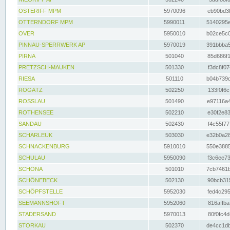
OSTERIFF MPM
5970096
eb90bd3f
OTTERNDORF MPM
5990011
5140295e
OVER
5950010
b02ce5c0
PINNAU-SPERRWERK AP
5970019
391bbba5
PIRNA
501040
85d686f1
PRETZSCH-MAUKEN
501330
f3dc8f07
RIESA
501110
b04b739d
ROGÄTZ
502250
133f0f6c
ROSSLAU
501490
e97116a4
ROTHENSEE
502210
e30f2e83
SANDAU
502430
f4c55f77
SCHARLEUK
503030
e32b0a28
SCHNACKENBURG
5910010
550e3885
SCHULAU
5950090
f3c6ee73
SCHÖNA
501010
7cb7461b
SCHÖNEBECK
502130
90bcb315
SCHÖPFSTELLE
5952030
fed4c295
SEEMANNSHÖFT
5952060
816affba
STADERSAND
5970013
80f0fc4d
STORKAU
502370
de4cc1db