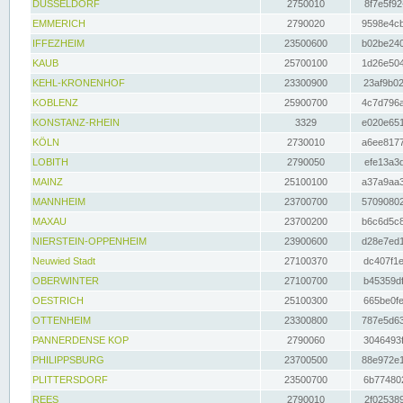
DÜSSELDORF
2750010
8f7e5f92
EMMERICH
2790020
9598e4cb
IFFEZHEIM
23500600
b02be240
KAUB
25700100
1d26e504
KEHL-KRONENHOF
23300900
23af9b02
KOBLENZ
25900700
4c7d796a
KONSTANZ-RHEIN
3329
e020e651
KÖLN
2730010
a6ee8177
LOBITH
2790050
efe13a3d
MAINZ
25100100
a37a9aa3
MANNHEIM
23700700
57090802
MAXAU
23700200
b6c6d5c8
NIERSTEIN-OPPENHEIM
23900600
d28e7ed1
Neuwied Stadt
27100370
dc407f1e
OBERWINTER
27100700
b45359df
OESTRICH
25100300
665be0fe
OTTENHEIM
23300800
787e5d63
PANNERDENSE KOP
2790060
3046493f
PHILIPPSBURG
23700500
88e972e1
PLITTERSDORF
23500700
6b774802
REES
2790010
2f025389