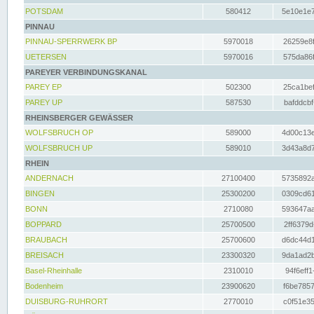
POTSDAM
580412
5e10e1e7
PINNAU
PINNAU-SPERRWERK BP
5970018
26259e8f
UETERSEN
5970016
575da86f
PAREYER VERBINDUNGSKANAL
PAREY EP
502300
25ca1bef
PAREY UP
587530
bafddcbf
RHEINSBERGER GEWÄSSER
WOLFSBRUCH OP
589000
4d00c13e
WOLFSBRUCH UP
589010
3d43a8d7
RHEIN
ANDERNACH
27100400
5735892a
BINGEN
25300200
0309cd61
BONN
2710080
593647aa
BOPPARD
25700500
2ff6379d
BRAUBACH
25700600
d6dc44d1
BREISACH
23300320
9da1ad2b
Basel-Rheinhalle
2310010
94f6eff1
Bodenheim
23900620
f6be7857
DUISBURG-RUHRORT
2770010
c0f51e35