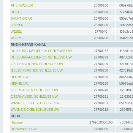
RHEINWEILER
23300130
06b978dd
RUST
23300580
5389b878
SANKT GOAR
25700300
550eb7e9
SPEYER
23700600
2cb8ae5b
WESEL
2770040
f33c3cc9
WORMS
23900200
844a620f
RHEIN-HERNE-KANAL
DUISBURG-MEIDERICH SCHLEUSE OW
27700262
f18e81da
DUISBURG-MEIDERICH SCHLEUSE UW
27700273
48780245
GELSENKIRCHEN SCHLEUSE OW
27700229
5b9f8134
GELSENKIRCHEN SCHLEUSE UW
27700230
427318d0
HERNE OW
27700150
ac6c4362
HERNE UW
27700160
b9975ea1
OBERHAUSEN SCHLEUSE OW
27700240
e251f943
OBERHAUSEN SCHLEUSE UW
27700251
12f63015
WANNE EICKEL SCHLEUSE OW
27700193
05ca0e33
WANNE EICKEL SCHLEUSE UW
27700218
23045f8b
RUHR
Hattingen
2769510000100
c0594fb5
RUHRWEHR OW
27600090
12a3037f