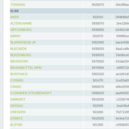
TÖNNING
9520070
00e386ac
ELBE
AKEN
502010
094b96e5
ALTENGAMME
5930070
2ee12b9a
ARTLENBURG
5930050
b3492c68
BARBY
502070
939f82ec
BLANKENESE UF
5952065
bacb459b
BLECKEDE
5930020
6aa1cd8e
BOIZENBURG
5930033
33e0bce0
BROKDORF
5970050
610ab204
BRUNSBÜTTEL MPM
5970094
d4f5f719
BUNTHAUS
5952020
ae1b91d0
COSWIG
501470
1ce53a59
CRANZ
5950070
e6b42536
CUXHAVEN STEUBENHÖFT
5990020
aad49293
DAMNATZ
5910030
c233674f
DESSAU
502000
1edc5fa4
DRESDEN
501060
70272185
DÖMITZ
5910025
6e3ea719
ELSTER
501390
c093b557