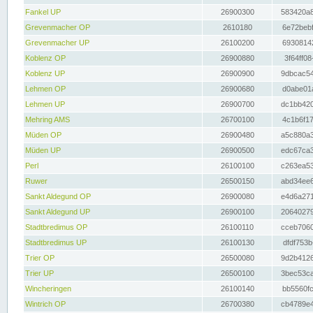
Fankel UP
26900300
583420a8
Grevenmacher OP
2610180
6e72bebf
Grevenmacher UP
26100200
69308142
Koblenz OP
26900880
3f64ff08
Koblenz UP
26900900
9dbcac54
Lehmen OP
26900680
d0abe01a
Lehmen UP
26900700
dc1bb420
Mehring AMS
26700100
4c1b6f17
Müden OP
26900480
a5c880a3
Müden UP
26900500
edc67ca3
Perl
26100100
c263ea53
Ruwer
26500150
abd34ee6
Sankt Aldegund OP
26900080
e4d6a271
Sankt Aldegund UP
26900100
20640279
Stadtbredimus OP
26100110
cceb7060
Stadtbredimus UP
26100130
dfdf753b
Trier OP
26500080
9d2b4126
Trier UP
26500100
3bec53ca
Wincheringen
26100140
bb5560fc
Wintrich OP
26700380
cb4789e4