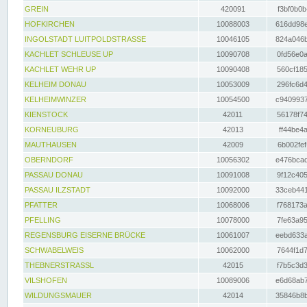
GREIN
420091
f3bf0b0b
HOFKIRCHEN
10088003
616dd98e
INGOLSTADT LUITPOLDSTRASSE
10046105
824a046b
KACHLET SCHLEUSE UP
10090708
0fd56e0a
KACHLET WEHR UP
10090408
560cf185
KELHEIM DONAU
10053009
296fc6d4
KELHEIMWINZER
10054500
c9409937
KIENSTOCK
42011
56178f74
KORNEUBURG
42013
ff44be4a
MAUTHAUSEN
42009
6b002fef
OBERNDORF
10056302
e476bcad
PASSAU DONAU
10091008
9f12c405
PASSAU ILZSTADT
10092000
33ceb441
PFATTER
10068006
f768173a
PFELLING
10078000
7fe63a95
REGENSBURG EISERNE BRÜCKE
10061007
eebd633a
SCHWABELWEIS
10062000
7644f1d7
THEBNERSTRASSL
42015
f7b5c3d3
VILSHOFEN
10089006
e6d68ab7
WILDUNGSMAUER
42014
35846b8b