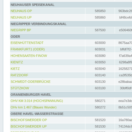
NEUHAUSER SPEISEKANAL
NEUHAUS OP
585850
963bdc26
NEUHAUS UP
585860
bf48cefd
NIEGRIPPER VERBINDUNGSKANAL
NIEGRIPP BP
587500
e506460f
ODER
EISENHÜTTENSTADT
603000
8675aa70
FRANKFURT1 (ODER)
603031
bffdf7f2
HOHENSAATEN-FINOW
603080
f7a639a4
KIENITZ
603050
6298a8f9
KIETZ
603040
16258271
RATZDORF
603140
ca3f535b
SCHWEDT-ODERBRÜCKE
603130
e28babaa
STÜTZKOW
603100
30bff0df
ORANIENBURGER HAVEL
OHV KM 3.014 (HOCHSPANNUNG)
580271
eea7e3dc
OHv km 1.467 (Blaues Wunder)
580272
8b51c505
OBERE HAVEL-WASSERSTRASSE
BISCHOFSWERDER OP
581520
16a780aa
BISCHOFSWERDER UP
581530
74134dc6