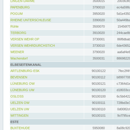
LINGEN-DARME
3500015
200363fc
PAPENBURG
3790010
ec4a598d
POGUM
3950020
5d1e4350
RHEINE UNTERSCHLEUSE
3390020
50a449ba
Rühle
3500070
15456f75
TERBORG
3910020
244cae8b
VERSEN WEHR OP
3730001
86f8dbab
VERSEN WEHRDURCHSTICH
3730010
6de43652
WEENER
3790020
aa6af4e6
Wachendorf
3500031
88698229
ELBESEITENKANAL
ARTLENBURG-ESK
90100122
7fec2f4f
BEVENSEN
90100112
b8997708
LÜNEBURG OW
90100121
c7364d1e
LÜNEBURG UW
90100120
d18033cd
OSLOSS
90100100
6c5b6422
UELZEN OW
90100111
728bd3e3
UELZEN UW
90100110
0d0082cf
WITTINGEN
90100101
9cf795ce
ESTE
BUXTEHUDE
5950080
8a08c920