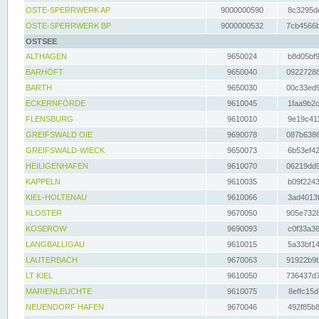
OSTE-SPERRWERK AP
9000000590
8c3295dc
OSTE-SPERRWERK BP
9000000532
7cb4566b
OSTSEE
ALTHAGEN
9650024
b8d05bf9
BARHÖFT
9650040
09227288
BARTH
9650030
00c33ed9
ECKERNFÖRDE
9610045
1faa9b2c
FLENSBURG
9610010
9e19c411
GREIFSWALD OIE
9690078
087b6386
GREIFSWALD-WIECK
9650073
6b53ef42
HEILIGENHAFEN
9610070
06219dd9
KAPPELN
9610035
b09f2243
KIEL-HOLTENAU
9610066
3ad4013f
KLOSTER
9670050
905e7328
KOSEROW
9690093
c0f33a36
LANGBALLIGAU
9610015
5a33bf14
LAUTERBACH
9670063
91922b9b
LT KIEL
9610050
736437d7
MARIENLEUCHTE
9610075
8effc15d
NEUENDORF HAFEN
9670046
492f85b8