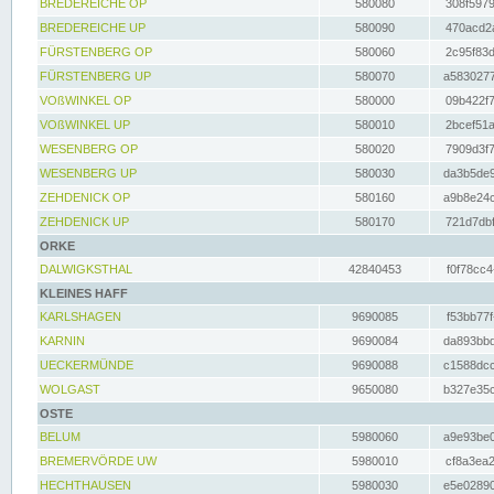
BREDEREICHE OP
580080
308f5979
BREDEREICHE UP
580090
470acd2a
FÜRSTENBERG OP
580060
2c95f83d
FÜRSTENBERG UP
580070
a5830277
VOßWINKEL OP
580000
09b422f7
VOßWINKEL UP
580010
2bcef51a
WESENBERG OP
580020
7909d3f7
WESENBERG UP
580030
da3b5de9
ZEHDENICK OP
580160
a9b8e24c
ZEHDENICK UP
580170
721d7dbf
ORKE
DALWIGKSTHAL
42840453
f0f78cc4
KLEINES HAFF
KARLSHAGEN
9690085
f53bb77f
KARNIN
9690084
da893bbd
UECKERMÜNDE
9690088
c1588dcc
WOLGAST
9650080
b327e35c
OSTE
BELUM
5980060
a9e93be0
BREMERVÖRDE UW
5980010
cf8a3ea2
HECHTHAUSEN
5980030
e5e02890