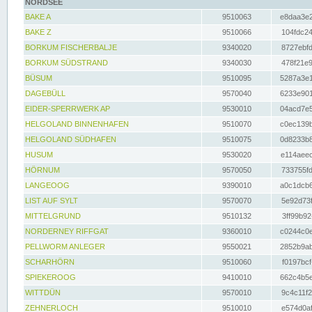
NORDSEE
BAKE A
9510063
e8daa3e2
BAKE Z
9510066
104fdc24
BORKUM FISCHERBALJE
9340020
8727ebfd
BORKUM SÜDSTRAND
9340030
478f21e9
BÜSUM
9510095
5287a3e1
DAGEBÜLL
9570040
6233e901
EIDER-SPERRWERK AP
9530010
04acd7e5
HELGOLAND BINNENHAFEN
9510070
c0ec139b
HELGOLAND SÜDHAFEN
9510075
0d8233b8
HUSUM
9530020
e114aeec
HÖRNUM
9570050
733755fd
LANGEOOG
9390010
a0c1dcb6
LIST AUF SYLT
9570070
5e92d73f
MITTELGRUND
9510132
3ff99b92
NORDERNEY RIFFGAT
9360010
c0244c0e
PELLWORM ANLEGER
9550021
2852b9ab
SCHARHÖRN
9510060
f0197bcf
SPIEKEROOG
9410010
662c4b5e
WITTDÜN
9570010
9c4c11f2
ZEHNERLOCH
9510010
e574d0af