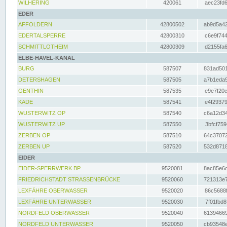
WILHERING
420061
aec23fd6
EDER
AFFOLDERN
42800502
ab9d5a42
EDERTALSPERRE
42800310
c6e9f744
SCHMITTLOTHEIM
42800309
d2155fa6
ELBE-HAVEL-KANAL
BURG
587507
831ad501
DETERSHAGEN
587505
a7b1eda9
GENTHIN
587535
e9e7f20c
KADE
587541
e4f29379
WUSTERWITZ OP
587540
c6a12d34
WUSTERWITZ UP
587550
3bfcf759
ZERBEN OP
587510
64c37072
ZERBEN UP
587520
532d8718
EIDER
EIDER-SPERRWERK BP
9520081
8ac85e6c
FRIEDRICHSTADT STRASSENBRÜCKE
9520060
721313e7
LEXFÄHRE OBERWASSER
9520020
86c5688f
LEXFÄHRE UNTERWASSER
9520030
7f01fbd8
NORDFELD OBERWASSER
9520040
61394669
NORDFELD UNTERWASSER
9520050
cb93548e