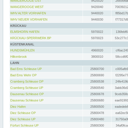
WANGEROOGE OST
9420020
26656fda
WANGEROOGE WEST
9420040
70039212
WHV ALTER VORHAFEN
9440020
f85bd17b
WHV NEUER VORHAFEN
9440030
f77317d9
KRÜCKAU
ELMSHORN HAFEN
5970022
136febf6
KRÜCKAU-SPERRWERK BP
5970023
53c277c3
KÜSTENKANAL
HUNDSMÜHLEN
4960020
cf6ac249
Hilkenbrook
3800010
58ccd6f0
LAHN
Bad Ems Schleuse UP
25800700
c005afb9
Bad Ems Wehr OP
25800690
f2295e77
Cramberg Schleuse OP
25800538
24fe419b
Cramberg Schleuse UP
25800540
3abb36d1
Dausenau Schleuse OP
25800678
9ceb358c
Dausenau Schleuse UP
25800680
eae91991
Diez Hafen
25800500
eadedeb6
Diez Schleuse OP
25800478
ea62ec5f
Diez Schleuse UP
25800480
31750a0f
Fürfurt Schleuse UP
25800300
34af0fca