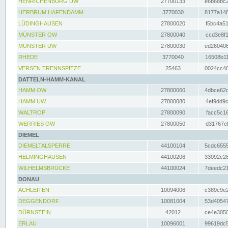
HENRICHENBURG UW
27700133
e6b68bc2
HERBRUM HAFENDAMM
3770030
8177a148
LÜDINGHAUSEN
27800020
f5bc4a51
MÜNSTER OW
27800040
ccd3e8f1
MÜNSTER UW
27800030
ed260406
RHEDE
3770040
16508b11
VERSEN TRENNSPITZE
25463
0024cc40
DATTELN-HAMM-KANAL
HAMM OW
27800060
4dbce62d
HAMM UW
27800080
4ef9dd9c
WALTROP
27800090
facc5c16
WERRIES OW
27800050
d31767ef
DIEMEL
DIEMELTALSPERRE
44100104
5cdc6555
HELMINGHAUSEN
44100206
33092c28
WILHELMSBRÜCKE
44100024
7deedc21
DONAU
ACHLEITEN
10094006
c389c9e2
DEGGENDORF
10081004
53d40547
DÜRNSTEIN
42012
ce4e3050
ERLAU
10096001
99619dc5