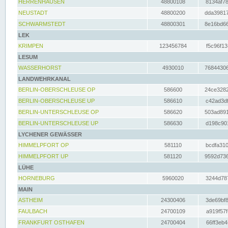
HERRENHAUSEN
48800108
8134af78
NEUSTADT
48800200
dda39817
SCHWARMSTEDT
48800301
8e16bd66
LEK
KRIMPEN
123456784
f5c96f13
LESUM
WASSERHORST
4930010
76844306
LANDWEHRKANAL
BERLIN-OBERSCHLEUSE OP
586600
24ce3282
BERLIN-OBERSCHLEUSE UP
586610
c42ad3df
BERLIN-UNTERSCHLEUSE OP
586620
503ad891
BERLIN-UNTERSCHLEUSE UP
586630
d198c901
LYCHENER GEWÄSSER
HIMMELPFORT OP
581110
bcdfa310
HIMMELPFORT UP
581120
9592d736
LÜHE
HORNEBURG
5960020
3244d787
MAIN
ASTHEIM
24300406
3de69bf8
FAULBACH
24700109
a919f57f
FRANKFURT OSTHAFEN
24700404
66ff3eb4