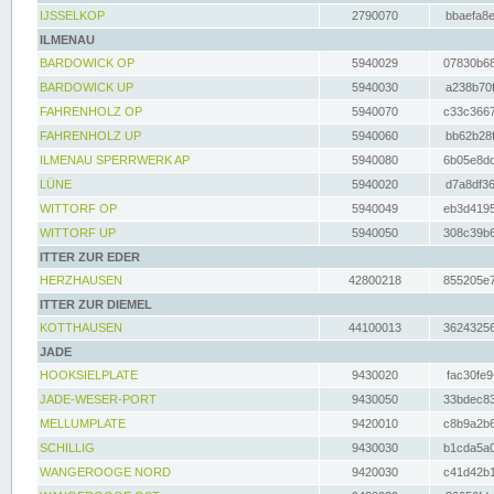
IJSSELKOP
2790070
bbaefa8e
ILMENAU
BARDOWICK OP
5940029
07830b68
BARDOWICK UP
5940030
a238b70f
FAHRENHOLZ OP
5940070
c33c3667
FAHRENHOLZ UP
5940060
bb62b28f
ILMENAU SPERRWERK AP
5940080
6b05e8dc
LÜNE
5940020
d7a8df36
WITTORF OP
5940049
eb3d4195
WITTORF UP
5940050
308c39b6
ITTER ZUR EDER
HERZHAUSEN
42800218
855205e7
ITTER ZUR DIEMEL
KOTTHAUSEN
44100013
36243256
JADE
HOOKSIELPLATE
9430020
fac30fe9
JADE-WESER-PORT
9430050
33bdec83
MELLUMPLATE
9420010
c8b9a2b6
SCHILLIG
9430030
b1cda5a0
WANGEROOGE NORD
9420030
c41d42b1