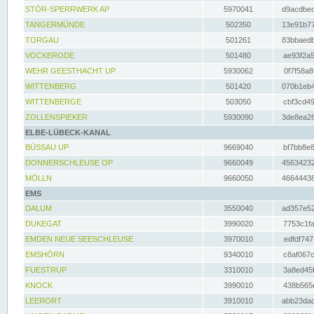
STÖR-SPERRWERK AP
5970041
d9acdbec
TANGERMÜNDE
502350
13e91b77
TORGAU
501261
83bbaedb
VOCKERODE
501480
ae93f2a5
WEHR GEESTHACHT UP
5930062
0f7f58a8
WITTENBERG
501420
070b1eb4
WITTENBERGE
503050
cbf3cd49
ZOLLENSPIEKER
5930090
3de8ea26
ELBE-LÜBECK-KANAL
BÜSSAU UP
9669040
bf7bb8e8
DONNERSCHLEUSE OP
9660049
45634232
MÖLLN
9660050
46644438
EMS
DALUM
3550040
ad357e52
DUKEGAT
3990020
7753c1fa
EMDEN NEUE SEESCHLEUSE
3970010
edfdf747
EMSHÖRN
9340010
c8af067c
FUESTRUP
3310010
3a8ed45f
KNOCK
3990010
438b565e
LEERORT
3910010
abb23dad