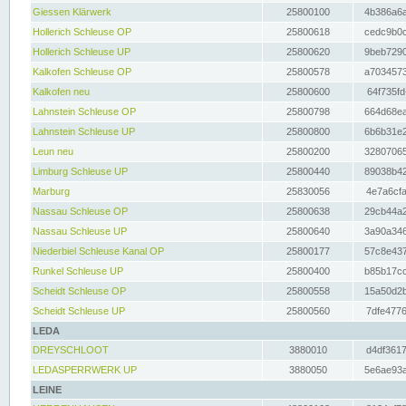
Giessen Klärwerk
25800100
4b386a6a
Hollerich Schleuse OP
25800618
cedc9b0c
Hollerich Schleuse UP
25800620
9beb7290
Kalkofen Schleuse OP
25800578
a7034573
Kalkofen neu
25800600
64f735fd
Lahnstein Schleuse OP
25800798
664d68ea
Lahnstein Schleuse UP
25800800
6b6b31e2
Leun neu
25800200
32807065
Limburg Schleuse UP
25800440
89038b42
Marburg
25830056
4e7a6cfa
Nassau Schleuse OP
25800638
29cb44a2
Nassau Schleuse UP
25800640
3a90a346
Niederbiel Schleuse Kanal OP
25800177
57c8e437
Runkel Schleuse UP
25800400
b85b17cc
Scheidt Schleuse OP
25800558
15a50d2b
Scheidt Schleuse UP
25800560
7dfe4776
LEDA
DREYSCHLOOT
3880010
d4df3617
LEDASPERRWERK UP
3880050
5e6ae93a
LEINE