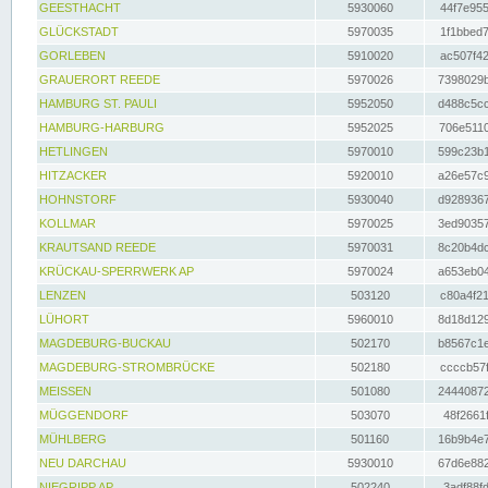
GEESTHACHT
5930060
44f7e955
GLÜCKSTADT
5970035
1f1bbed7
GORLEBEN
5910020
ac507f42
GRAUERORT REEDE
5970026
7398029b
HAMBURG ST. PAULI
5952050
d488c5cc
HAMBURG-HARBURG
5952025
706e5110
HETLINGEN
5970010
599c23b1
HITZACKER
5920010
a26e57c9
HOHNSTORF
5930040
d9289367
KOLLMAR
5970025
3ed90357
KRAUTSAND REEDE
5970031
8c20b4dc
KRÜCKAU-SPERRWERK AP
5970024
a653eb04
LENZEN
503120
c80a4f21
LÜHORT
5960010
8d18d129
MAGDEBURG-BUCKAU
502170
b8567c1e
MAGDEBURG-STROMBRÜCKE
502180
ccccb57f
MEISSEN
501080
24440872
MÜGGENDORF
503070
48f2661f
MÜHLBERG
501160
16b9b4e7
NEU DARCHAU
5930010
67d6e882
NIEGRIPP AP
502240
3adf88fd