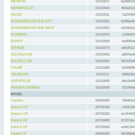
MEHRUM
31010071
be05603a
NIENBRÜGGE
31010044
864a8111
RECKE
31010011
7af19499
RODENBERGER AUE-OST
31010051
6288de60
RODENBERGER AUE-WEST
31010052
eb24b5a3
RUSBEND
31010043
c1f06401
RÜHEN
31010093
4ed5f6da
SEHNDE
31010070
ab0d9117
SÜLFELD OW
31010092
a8604e8f
SÜLFELD UW
31010091
892183d6
THUNE
31010080
42b865fb
VELSDORF
3101012
36f80081
VORSFELDE
31010090
dbb2bb9f
WARBER GRABEN
31010040
2f1080ba
MOSEL
Cochem
26900400
768df4e9
Detzem OP
26700180
c40912fd
Detzem UP
26700200
dc344605
Enkirch OP
26700880
87207dcd
Enkirch UP
26700900
ee861944
Fankel OP
26900280
68198b48