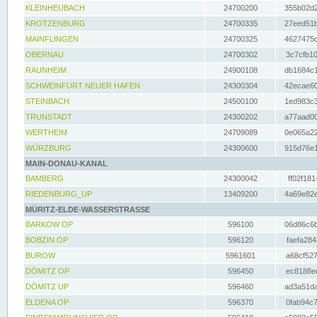
KLEINHEUBACH
24700200
355b02d2
KROTZENBURG
24700335
27eed51b
MAINFLINGEN
24700325
4627475d
OBERNAU
24700302
3c7cfb10
RAUNHEIM
24900108
db1684c1
SCHWEINFURT NEUER HAFEN
24300304
42ecae60
STEINBACH
24500100
1ed983c3
TRUNSTADT
24300202
a77aad00
WERTHEIM
24709089
0e065a22
WÜRZBURG
24300600
915d76e1
MAIN-DONAU-KANAL
BAMBERG
24300042
ff02f181
RIEDENBURG_UP
13409200
4a69e82e
MÜRITZ-ELDE-WASSERSTRASSE
BARKOW OP
596100
06d86c6b
BOBZIN OP
596120
faefa284
BUROW
5961601
a68cf527
DÖMITZ OP
596450
ec8188ee
DÖMITZ UP
596460
ad3a51da
ELDENA OP
596370
0fab94c7