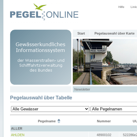
Hilfe
Link
Start
Pegelauswahl über Karte
Newsletter
Pegelauswahl über Tabelle
Pegelname
Nummer
UU
ALLER
AHLDEN
48900102
522286e2