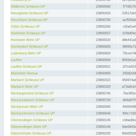
Heilbronn Schleuse UP
23800560
f77df170
Hessigheim Schleuse UP
23800420
23517de9
Hirschhorn Schleuse UP
23800700
acf505dd
Hofen Schleuse UP
23800260
cf2af1a4
Horkheim Schleuse UP
23800557
b76bf04c
Horkheim Wehr UP
23800520
d9b441a5
Kochendorf Schleuse UP
23800600
8f695e71
Ladenburg Wehr UP
23800820
70cee7df
Lauffen
23800500
8559d1a0
Lauffen Schleuse UP
23800501
2f7cb553
Mannheim Neckar
23800900
25582d3f
Marbach Schleuse UP
23800322
456974a8
Marbach Wehr UP
23800320
a73a9cb4
Neckargemünd Schleuse UP
23800740
7be3ff2e
Neckarsteinach Schleuse UP
23800720
d64d07f7
Neckarsulm Wehr UP
23800580
845944f8
Neckarzimmern Schleuse UP
23800640
f00c7183
Oberesslingen Schleuse UP
23800145
cbfae6bc
Oberesslingen Wehr UP
23800140
9de0843a
Obertürkheim Schleuse UP
23800200
80e002d8