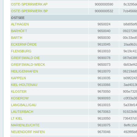
OSTE-SPERRWERK AP
9000000590
8c3295dc
OSTE-SPERRWERK BP
9000000532
7cb4566b
OSTSEE
ALTHAGEN
9650024
b8d05bf9
BARHÖFT
9650040
09227288
BARTH
9650030
00c33ed9
ECKERNFÖRDE
9610045
1faa9b2c
FLENSBURG
9610010
9e19c411
GREIFSWALD OIE
9690078
087b6386
GREIFSWALD-WIECK
9650073
6b53ef42
HEILIGENHAFEN
9610070
06219dd9
KAPPELN
9610035
b09f2243
KIEL-HOLTENAU
9610066
3ad4013f
KLOSTER
9670050
905e7328
KOSEROW
9690093
c0f33a36
LANGBALLIGAU
9610015
5a33bf14
LAUTERBACH
9670063
91922b9b
LT KIEL
9610050
736437d7
MARIENLEUCHTE
9610075
8effc15d
NEUENDORF HAFEN
9670046
492f85b8