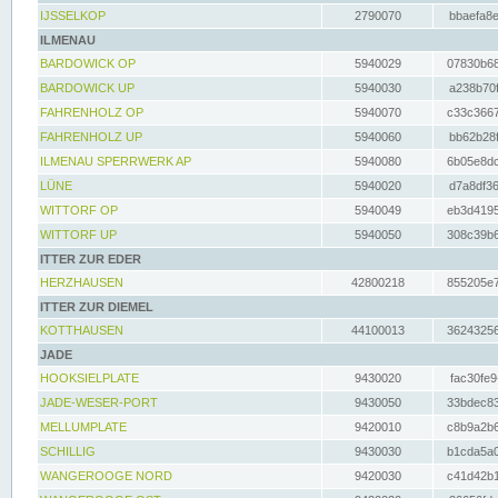
IJSSELKOP
2790070
bbaefa8e
ILMENAU
BARDOWICK OP
5940029
07830b68
BARDOWICK UP
5940030
a238b70f
FAHRENHOLZ OP
5940070
c33c3667
FAHRENHOLZ UP
5940060
bb62b28f
ILMENAU SPERRWERK AP
5940080
6b05e8dc
LÜNE
5940020
d7a8df36
WITTORF OP
5940049
eb3d4195
WITTORF UP
5940050
308c39b6
ITTER ZUR EDER
HERZHAUSEN
42800218
855205e7
ITTER ZUR DIEMEL
KOTTHAUSEN
44100013
36243256
JADE
HOOKSIELPLATE
9430020
fac30fe9
JADE-WESER-PORT
9430050
33bdec83
MELLUMPLATE
9420010
c8b9a2b6
SCHILLIG
9430030
b1cda5a0
WANGEROOGE NORD
9420030
c41d42b1