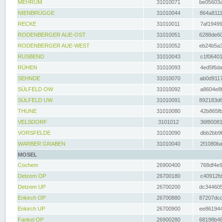
MEHRUM
31010071
be05603a
NIENBRÜGGE
31010044
864a8111
RECKE
31010011
7af19499
RODENBERGER AUE-OST
31010051
6288de60
RODENBERGER AUE-WEST
31010052
eb24b5a3
RUSBEND
31010043
c1f06401
RÜHEN
31010093
4ed5f6da
SEHNDE
31010070
ab0d9117
SÜLFELD OW
31010092
a8604e8f
SÜLFELD UW
31010091
892183d6
THUNE
31010080
42b865fb
VELSDORF
3101012
36f80081
VORSFELDE
31010090
dbb2bb9f
WARBER GRABEN
31010040
2f1080ba
MOSEL
Cochem
26900400
768df4e9
Detzem OP
26700180
c40912fd
Detzem UP
26700200
dc344605
Enkirch OP
26700880
87207dcd
Enkirch UP
26700900
ee861944
Fankel OP
26900280
68198b48