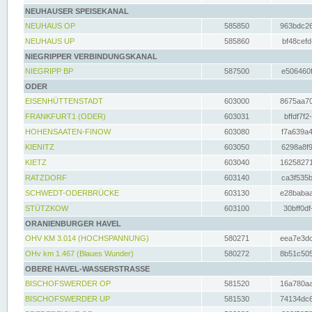
NEUHAUSER SPEISEKANAL
NEUHAUS OP
585850
963bdc26
NEUHAUS UP
585860
bf48cefd
NIEGRIPPER VERBINDUNGSKANAL
NIEGRIPP BP
587500
e506460f
ODER
EISENHÜTTENSTADT
603000
8675aa70
FRANKFURT1 (ODER)
603031
bffdf7f2
HOHENSAATEN-FINOW
603080
f7a639a4
KIENITZ
603050
6298a8f9
KIETZ
603040
16258271
RATZDORF
603140
ca3f535b
SCHWEDT-ODERBRÜCKE
603130
e28babaa
STÜTZKOW
603100
30bff0df
ORANIENBURGER HAVEL
OHV KM 3.014 (HOCHSPANNUNG)
580271
eea7e3dc
OHv km 1.467 (Blaues Wunder)
580272
8b51c505
OBERE HAVEL-WASSERSTRASSE
BISCHOFSWERDER OP
581520
16a780aa
BISCHOFSWERDER UP
581530
74134dc6