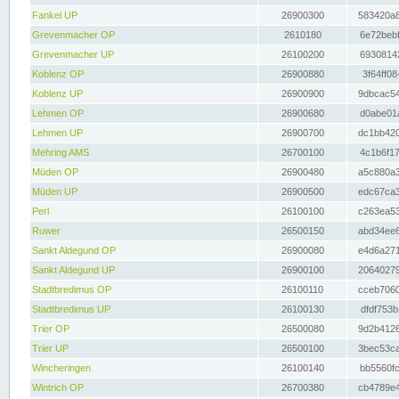
Fankel UP
26900300
583420a8
Grevenmacher OP
2610180
6e72bebf
Grevenmacher UP
26100200
69308142
Koblenz OP
26900880
3f64ff08
Koblenz UP
26900900
9dbcac54
Lehmen OP
26900680
d0abe01a
Lehmen UP
26900700
dc1bb420
Mehring AMS
26700100
4c1b6f17
Müden OP
26900480
a5c880a3
Müden UP
26900500
edc67ca3
Perl
26100100
c263ea53
Ruwer
26500150
abd34ee6
Sankt Aldegund OP
26900080
e4d6a271
Sankt Aldegund UP
26900100
20640279
Stadtbredimus OP
26100110
cceb7060
Stadtbredimus UP
26100130
dfdf753b
Trier OP
26500080
9d2b4126
Trier UP
26500100
3bec53ca
Wincheringen
26100140
bb5560fc
Wintrich OP
26700380
cb4789e4