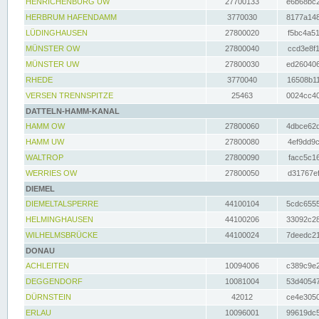
HENRICHENBURG UW
27700133
e6b68bc2
HERBRUM HAFENDAMM
3770030
8177a148
LÜDINGHAUSEN
27800020
f5bc4a51
MÜNSTER OW
27800040
ccd3e8f1
MÜNSTER UW
27800030
ed260406
RHEDE
3770040
16508b11
VERSEN TRENNSPITZE
25463
0024cc40
DATTELN-HAMM-KANAL
HAMM OW
27800060
4dbce62d
HAMM UW
27800080
4ef9dd9c
WALTROP
27800090
facc5c16
WERRIES OW
27800050
d31767ef
DIEMEL
DIEMELTALSPERRE
44100104
5cdc6555
HELMINGHAUSEN
44100206
33092c28
WILHELMSBRÜCKE
44100024
7deedc21
DONAU
ACHLEITEN
10094006
c389c9e2
DEGGENDORF
10081004
53d40547
DÜRNSTEIN
42012
ce4e3050
ERLAU
10096001
99619dc5