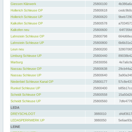
Giessen Klärwerk
25800100
4b386a6a
Hollerich Schleuse OP
25800618
cedc9b0c
Hollerich Schleuse UP
25800620
9beb7290
Kalkofen Schleuse OP
25800578
a7034573
Kalkofen neu
25800600
64f735fd
Lahnstein Schleuse OP
25800798
664d68ea
Lahnstein Schleuse UP
25800800
6b6b31e2
Leun neu
25800200
32807065
Limburg Schleuse UP
25800440
89038b42
Marburg
25830056
4e7a6cfa
Nassau Schleuse OP
25800638
29cb44a2
Nassau Schleuse UP
25800640
3a90a346
Niederbiel Schleuse Kanal OP
25800177
57c8e437
Runkel Schleuse UP
25800400
b85b17cc
Scheidt Schleuse OP
25800558
15a50d2b
Scheidt Schleuse UP
25800560
7dfe4776
LEDA
DREYSCHLOOT
3880010
d4df3617
LEDASPERRWERK UP
3880050
5e6ae93a
LEINE