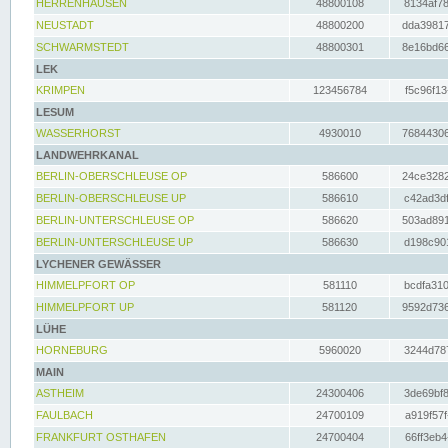
HERRENHAUSEN
48800108
8134af78
NEUSTADT
48800200
dda39817
SCHWARMSTEDT
48800301
8e16bd66
LEK
KRIMPEN
123456784
f5c96f13
LESUM
WASSERHORST
4930010
76844306
LANDWEHRKANAL
BERLIN-OBERSCHLEUSE OP
586600
24ce3282
BERLIN-OBERSCHLEUSE UP
586610
c42ad3df
BERLIN-UNTERSCHLEUSE OP
586620
503ad891
BERLIN-UNTERSCHLEUSE UP
586630
d198c901
LYCHENER GEWÄSSER
HIMMELPFORT OP
581110
bcdfa310
HIMMELPFORT UP
581120
9592d736
LÜHE
HORNEBURG
5960020
3244d787
MAIN
ASTHEIM
24300406
3de69bf8
FAULBACH
24700109
a919f57f
FRANKFURT OSTHAFEN
24700404
66ff3eb4