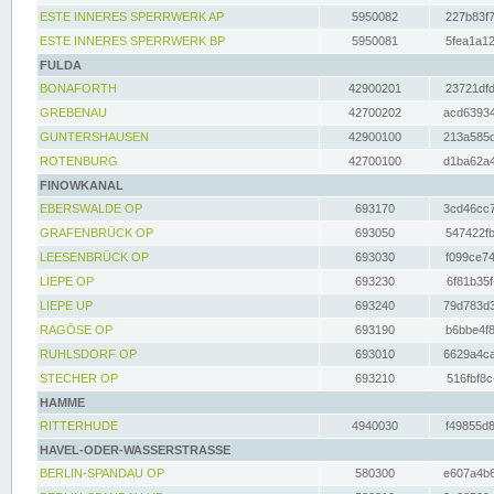
ESTE INNERES SPERRWERK AP
5950082
227b83f7
ESTE INNERES SPERRWERK BP
5950081
5fea1a12
FULDA
BONAFORTH
42900201
23721dfd
GREBENAU
42700202
acd63934
GUNTERSHAUSEN
42900100
213a585d
ROTENBURG
42700100
d1ba62a4
FINOWKANAL
EBERSWALDE OP
693170
3cd46cc7
GRAFENBRÜCK OP
693050
547422fb
LEESENBRÜCK OP
693030
f099ce74
LIEPE OP
693230
6f81b35f
LIEPE UP
693240
79d783d3
RAGÖSE OP
693190
b6bbe4f8
RUHLSDORF OP
693010
6629a4ca
STECHER OP
693210
516fbf8c
HAMME
RITTERHUDE
4940030
f49855d8
HAVEL-ODER-WASSERSTRASSE
BERLIN-SPANDAU OP
580300
e607a4b6