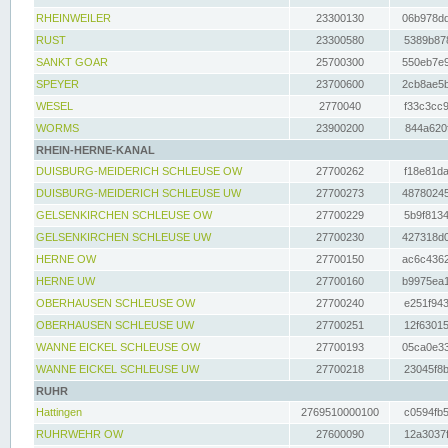
RHEINWEILER
23300130
06b978dd
RUST
23300580
5389b878
SANKT GOAR
25700300
550eb7e9
SPEYER
23700600
2cb8ae5b
WESEL
2770040
f33c3cc9
WORMS
23900200
844a620f
RHEIN-HERNE-KANAL
DUISBURG-MEIDERICH SCHLEUSE OW
27700262
f18e81da
DUISBURG-MEIDERICH SCHLEUSE UW
27700273
48780245
GELSENKIRCHEN SCHLEUSE OW
27700229
5b9f8134
GELSENKIRCHEN SCHLEUSE UW
27700230
427318d0
HERNE OW
27700150
ac6c4362
HERNE UW
27700160
b9975ea1
OBERHAUSEN SCHLEUSE OW
27700240
e251f943
OBERHAUSEN SCHLEUSE UW
27700251
12f63015
WANNE EICKEL SCHLEUSE OW
27700193
05ca0e33
WANNE EICKEL SCHLEUSE UW
27700218
23045f8b
RUHR
Hattingen
2769510000100
c0594fb5
RUHRWEHR OW
27600090
12a3037f