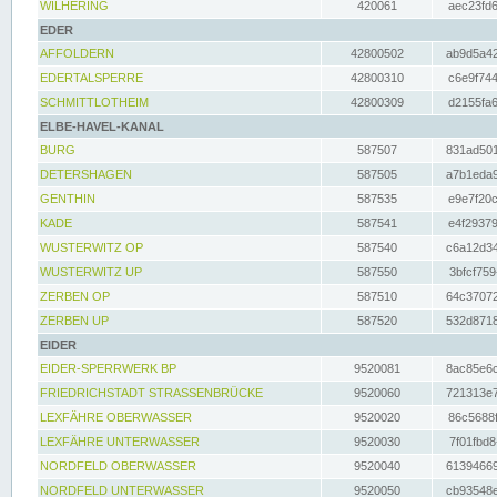
WILHERING
420061
aec23fd6
EDER
AFFOLDERN
42800502
ab9d5a42
EDERTALSPERRE
42800310
c6e9f744
SCHMITTLOTHEIM
42800309
d2155fa6
ELBE-HAVEL-KANAL
BURG
587507
831ad501
DETERSHAGEN
587505
a7b1eda9
GENTHIN
587535
e9e7f20c
KADE
587541
e4f29379
WUSTERWITZ OP
587540
c6a12d34
WUSTERWITZ UP
587550
3bfcf759
ZERBEN OP
587510
64c37072
ZERBEN UP
587520
532d8718
EIDER
EIDER-SPERRWERK BP
9520081
8ac85e6c
FRIEDRICHSTADT STRASSENBRÜCKE
9520060
721313e7
LEXFÄHRE OBERWASSER
9520020
86c5688f
LEXFÄHRE UNTERWASSER
9520030
7f01fbd8
NORDFELD OBERWASSER
9520040
61394669
NORDFELD UNTERWASSER
9520050
cb93548e