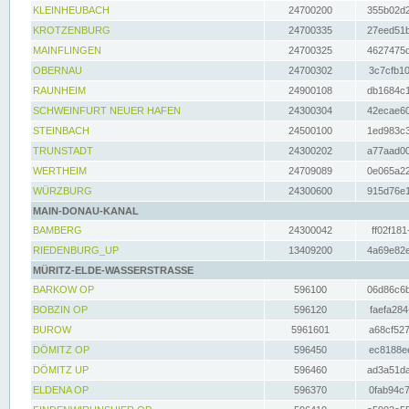
KLEINHEUBACH
24700200
355b02d2
KROTZENBURG
24700335
27eed51b
MAINFLINGEN
24700325
4627475d
OBERNAU
24700302
3c7cfb10
RAUNHEIM
24900108
db1684c1
SCHWEINFURT NEUER HAFEN
24300304
42ecae60
STEINBACH
24500100
1ed983c3
TRUNSTADT
24300202
a77aad00
WERTHEIM
24709089
0e065a22
WÜRZBURG
24300600
915d76e1
MAIN-DONAU-KANAL
BAMBERG
24300042
ff02f181
RIEDENBURG_UP
13409200
4a69e82e
MÜRITZ-ELDE-WASSERSTRASSE
BARKOW OP
596100
06d86c6b
BOBZIN OP
596120
faefa284
BUROW
5961601
a68cf527
DÖMITZ OP
596450
ec8188ee
DÖMITZ UP
596460
ad3a51da
ELDENA OP
596370
0fab94c7