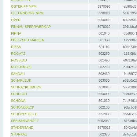
OSTERIFF MPM
5970096
eb90bd3f
OTTERNDORF MPM
5990011
5140295e
OVER
5950010
b02ce5c0
PINNAU-SPERRWERK AP
5970019
391bbba5
PIRNA
501040
85d686f1
PRETZSCH-MAUKEN
501330
f3dc8f07
RIESA
501110
b04b739d
ROGÄTZ
502250
133f0f6c
ROSSLAU
501490
e97116a4
ROTHENSEE
502210
e30f2e83
SANDAU
502430
f4c55f77
SCHARLEUK
503030
e32b0a28
SCHNACKENBURG
5910010
550e3885
SCHULAU
5950090
f3c6ee73
SCHÖNA
501010
7cb7461b
SCHÖNEBECK
502130
90bcb315
SCHÖPFSTELLE
5952030
fed4c295
SEEMANNSHÖFT
5952060
816affba
STADERSAND
5970013
80f0fc4d
STORKAU
502370
de4cc1db