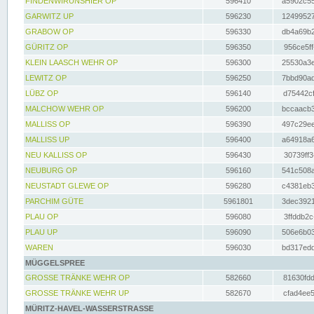
FINDENWIRUNSHIER OP
596410
a5902c55
GARWITZ UP
596230
12499527
GRABOW OP
596330
db4a69b2
GÜRITZ OP
596350
956ce5ff
KLEIN LAASCH WEHR OP
596300
25530a3e
LEWITZ OP
596250
7bbd90ad
LÜBZ OP
596140
d75442cf
MALCHOW WEHR OP
596200
bccaacb3
MALLISS OP
596390
497c29ee
MALLISS UP
596400
a64918a6
NEU KALLISS OP
596430
30739ff3
NEUBURG OP
596160
541c508a
NEUSTADT GLEWE OP
596280
c4381eb3
PARCHIM GÜTE
5961801
3dec3921
PLAU OP
596080
3ffddb2c
PLAU UP
596090
506e6b03
WAREN
596030
bd317edd
MÜGGELSPREE
GROSSE TRÄNKE WEHR OP
582660
81630fdd
GROSSE TRÄNKE WEHR UP
582670
cfad4ee5
MÜRITZ-HAVEL-WASSERSTRASSE