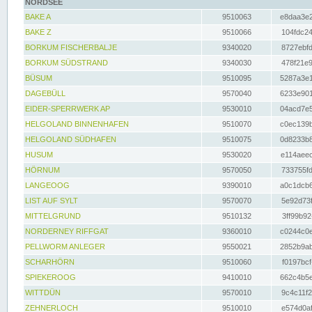
NORDSEE
BAKE A
9510063
e8daa3e2
BAKE Z
9510066
104fdc24
BORKUM FISCHERBALJE
9340020
8727ebfd
BORKUM SÜDSTRAND
9340030
478f21e9
BÜSUM
9510095
5287a3e1
DAGEBÜLL
9570040
6233e901
EIDER-SPERRWERK AP
9530010
04acd7e5
HELGOLAND BINNENHAFEN
9510070
c0ec139b
HELGOLAND SÜDHAFEN
9510075
0d8233b8
HUSUM
9530020
e114aeec
HÖRNUM
9570050
733755fd
LANGEOOG
9390010
a0c1dcb6
LIST AUF SYLT
9570070
5e92d73f
MITTELGRUND
9510132
3ff99b92
NORDERNEY RIFFGAT
9360010
c0244c0e
PELLWORM ANLEGER
9550021
2852b9ab
SCHARHÖRN
9510060
f0197bcf
SPIEKEROOG
9410010
662c4b5e
WITTDÜN
9570010
9c4c11f2
ZEHNERLOCH
9510010
e574d0af