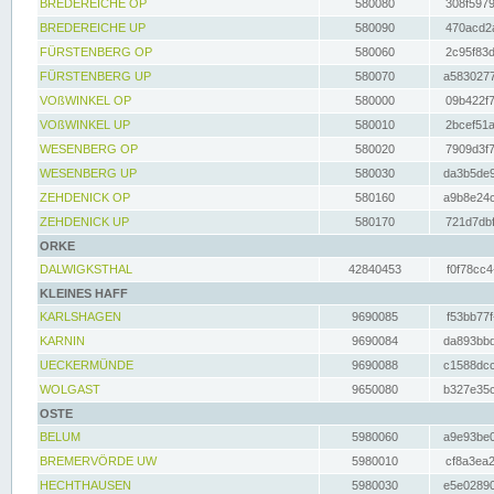
BREDEREICHE OP
580080
308f5979
BREDEREICHE UP
580090
470acd2a
FÜRSTENBERG OP
580060
2c95f83d
FÜRSTENBERG UP
580070
a5830277
VOßWINKEL OP
580000
09b422f7
VOßWINKEL UP
580010
2bcef51a
WESENBERG OP
580020
7909d3f7
WESENBERG UP
580030
da3b5de9
ZEHDENICK OP
580160
a9b8e24c
ZEHDENICK UP
580170
721d7dbf
ORKE
DALWIGKSTHAL
42840453
f0f78cc4
KLEINES HAFF
KARLSHAGEN
9690085
f53bb77f
KARNIN
9690084
da893bbd
UECKERMÜNDE
9690088
c1588dcc
WOLGAST
9650080
b327e35c
OSTE
BELUM
5980060
a9e93be0
BREMERVÖRDE UW
5980010
cf8a3ea2
HECHTHAUSEN
5980030
e5e02890