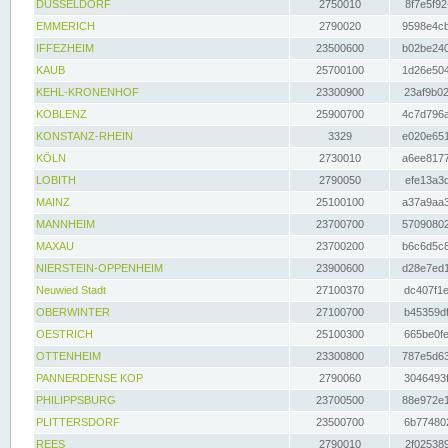
DÜSSELDORF
2750010
8f7e5f92
EMMERICH
2790020
9598e4cb
IFFEZHEIM
23500600
b02be240
KAUB
25700100
1d26e504
KEHL-KRONENHOF
23300900
23af9b02
KOBLENZ
25900700
4c7d796a
KONSTANZ-RHEIN
3329
e020e651
KÖLN
2730010
a6ee8177
LOBITH
2790050
efe13a3d
MAINZ
25100100
a37a9aa3
MANNHEIM
23700700
57090802
MAXAU
23700200
b6c6d5c8
NIERSTEIN-OPPENHEIM
23900600
d28e7ed1
Neuwied Stadt
27100370
dc407f1e
OBERWINTER
27100700
b45359df
OESTRICH
25100300
665be0fe
OTTENHEIM
23300800
787e5d63
PANNERDENSE KOP
2790060
3046493f
PHILIPPSBURG
23700500
88e972e1
PLITTERSDORF
23500700
6b774802
REES
2790010
2f025389