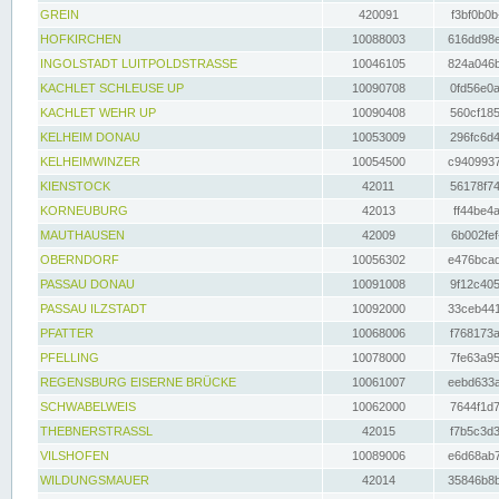
GREIN
420091
f3bf0b0b
HOFKIRCHEN
10088003
616dd98e
INGOLSTADT LUITPOLDSTRASSE
10046105
824a046b
KACHLET SCHLEUSE UP
10090708
0fd56e0a
KACHLET WEHR UP
10090408
560cf185
KELHEIM DONAU
10053009
296fc6d4
KELHEIMWINZER
10054500
c9409937
KIENSTOCK
42011
56178f74
KORNEUBURG
42013
ff44be4a
MAUTHAUSEN
42009
6b002fef
OBERNDORF
10056302
e476bcad
PASSAU DONAU
10091008
9f12c405
PASSAU ILZSTADT
10092000
33ceb441
PFATTER
10068006
f768173a
PFELLING
10078000
7fe63a95
REGENSBURG EISERNE BRÜCKE
10061007
eebd633a
SCHWABELWEIS
10062000
7644f1d7
THEBNERSTRASSL
42015
f7b5c3d3
VILSHOFEN
10089006
e6d68ab7
WILDUNGSMAUER
42014
35846b8b