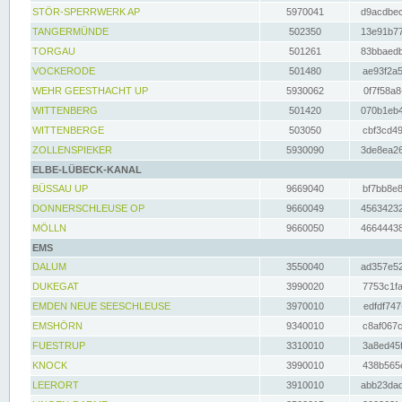
STÖR-SPERRWERK AP
5970041
d9acdbec
TANGERMÜNDE
502350
13e91b77
TORGAU
501261
83bbaedb
VOCKERODE
501480
ae93f2a5
WEHR GEESTHACHT UP
5930062
0f7f58a8
WITTENBERG
501420
070b1eb4
WITTENBERGE
503050
cbf3cd49
ZOLLENSPIEKER
5930090
3de8ea26
ELBE-LÜBECK-KANAL
BÜSSAU UP
9669040
bf7bb8e8
DONNERSCHLEUSE OP
9660049
45634232
MÖLLN
9660050
46644438
EMS
DALUM
3550040
ad357e52
DUKEGAT
3990020
7753c1fa
EMDEN NEUE SEESCHLEUSE
3970010
edfdf747
EMSHÖRN
9340010
c8af067c
FUESTRUP
3310010
3a8ed45f
KNOCK
3990010
438b565e
LEERORT
3910010
abb23dad