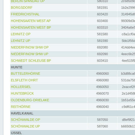
BERLIN-SPANDAU UP
580310
2c68509c
BORGSDORF
581591
1b2e2996
FRIEDRICHSTHAL
603420
314945d6
HOHENSAATEN WEST AP
603400
99309d3e
HOHENSAATEN WEST BP
603310
3404a6e5
LEHNITZ OP
581580
c8a1cf0a
LEHNITZ UP
581590
5bb1f56d
NIEDERFINOW SHW OP
692080
414dd4ee
NIEDERFINOW SHW UP
692090
4eec6b25
SCHWEDT SCHLEUSE BP
603410
4ee515f9
HUNTE
BUTTELERHÖRNE
4960060
b3d88ca6
ELSFLETH OHRT
4960080
531da758
HOLLERSIEL
4960050
2eacef2f
HUNTEBRÜCK
4960070
2e1d458b
OLDENBURG-DRIELAKE
4960030
1b51e55e
REITHÖRNE
4960040
c9df61c4
HAVELKANAL
SCHÖNWALDE OP
587050
d8ef9f21
SCHÖNWALDE UP
587060
b6650b13
IJSSEL