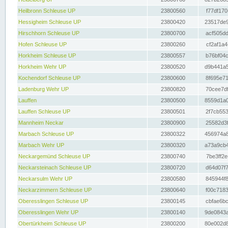
Heilbronn Schleuse UP
23800560
f77df170
Hessigheim Schleuse UP
23800420
23517de9
Hirschhorn Schleuse UP
23800700
acf505dd
Hofen Schleuse UP
23800260
cf2af1a4
Horkheim Schleuse UP
23800557
b76bf04c
Horkheim Wehr UP
23800520
d9b441a5
Kochendorf Schleuse UP
23800600
8f695e71
Ladenburg Wehr UP
23800820
70cee7df
Lauffen
23800500
8559d1a0
Lauffen Schleuse UP
23800501
2f7cb553
Mannheim Neckar
23800900
25582d3f
Marbach Schleuse UP
23800322
456974a8
Marbach Wehr UP
23800320
a73a9cb4
Neckargemünd Schleuse UP
23800740
7be3ff2e
Neckarsteinach Schleuse UP
23800720
d64d07f7
Neckarsulm Wehr UP
23800580
845944f8
Neckarzimmern Schleuse UP
23800640
f00c7183
Oberesslingen Schleuse UP
23800145
cbfae6bc
Oberesslingen Wehr UP
23800140
9de0843a
Obertürkheim Schleuse UP
23800200
80e002d8