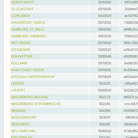
GEESTHACHT
5930060
44f7e955
GLÜCKSTADT
5970035
1f1bbed7
GORLEBEN
5910020
ac507f42
GRAUERORT REEDE
5970026
7398029b
HAMBURG ST. PAULI
5952050
d488c5cc
HAMBURG-HARBURG
5952025
706e5110
HETLINGEN
5970010
599c23b1
HITZACKER
5920010
a26e57c9
HOHNSTORF
5930040
d9289367
KOLLMAR
5970025
3ed90357
KRAUTSAND REEDE
5970031
8c20b4dc
KRÜCKAU-SPERRWERK AP
5970024
a653eb04
LENZEN
503120
c80a4f21
LÜHORT
5960010
8d18d129
MAGDEBURG-BUCKAU
502170
b8567c1e
MAGDEBURG-STROMBRÜCKE
502180
ccccb57f
MEISSEN
501080
24440872
MÜGGENDORF
503070
48f2661f
MÜHLBERG
501160
16b9b4e7
NEU DARCHAU
5930010
67d6e882
NIEGRIPP AP
502240
3adf88fd