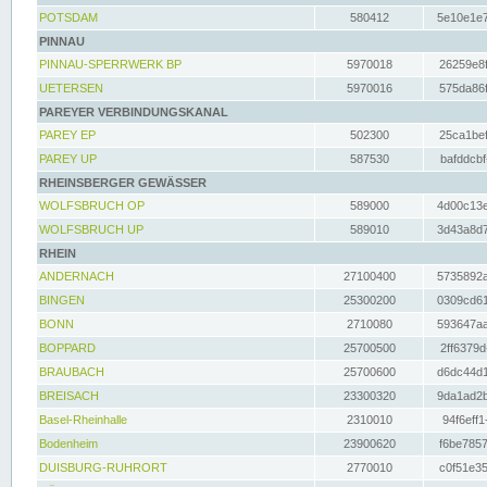
POTSDAM
580412
5e10e1e7
PINNAU
PINNAU-SPERRWERK BP
5970018
26259e8f
UETERSEN
5970016
575da86f
PAREYER VERBINDUNGSKANAL
PAREY EP
502300
25ca1bef
PAREY UP
587530
bafddcbf
RHEINSBERGER GEWÄSSER
WOLFSBRUCH OP
589000
4d00c13e
WOLFSBRUCH UP
589010
3d43a8d7
RHEIN
ANDERNACH
27100400
5735892a
BINGEN
25300200
0309cd61
BONN
2710080
593647aa
BOPPARD
25700500
2ff6379d
BRAUBACH
25700600
d6dc44d1
BREISACH
23300320
9da1ad2b
Basel-Rheinhalle
2310010
94f6eff1
Bodenheim
23900620
f6be7857
DUISBURG-RUHRORT
2770010
c0f51e35