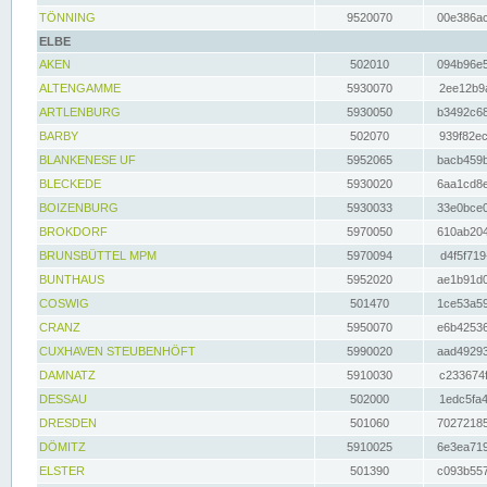
TÖNNING
9520070
00e386ac
ELBE
AKEN
502010
094b96e5
ALTENGAMME
5930070
2ee12b9a
ARTLENBURG
5930050
b3492c68
BARBY
502070
939f82ec
BLANKENESE UF
5952065
bacb459b
BLECKEDE
5930020
6aa1cd8e
BOIZENBURG
5930033
33e0bce0
BROKDORF
5970050
610ab204
BRUNSBÜTTEL MPM
5970094
d4f5f719
BUNTHAUS
5952020
ae1b91d0
COSWIG
501470
1ce53a59
CRANZ
5950070
e6b42536
CUXHAVEN STEUBENHÖFT
5990020
aad49293
DAMNATZ
5910030
c233674f
DESSAU
502000
1edc5fa4
DRESDEN
501060
70272185
DÖMITZ
5910025
6e3ea719
ELSTER
501390
c093b557