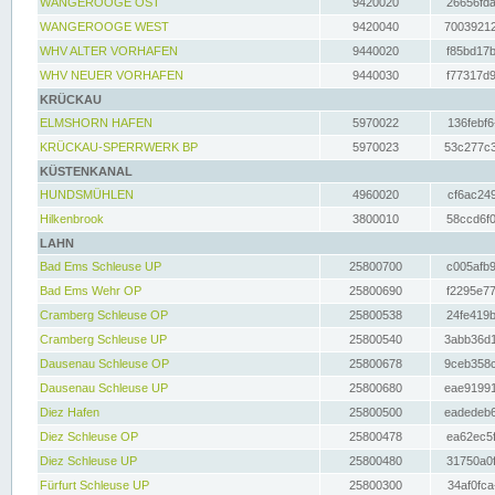
WANGEROOGE OST
9420020
26656fda
WANGEROOGE WEST
9420040
70039212
WHV ALTER VORHAFEN
9440020
f85bd17b
WHV NEUER VORHAFEN
9440030
f77317d9
KRÜCKAU
ELMSHORN HAFEN
5970022
136febf6
KRÜCKAU-SPERRWERK BP
5970023
53c277c3
KÜSTENKANAL
HUNDSMÜHLEN
4960020
cf6ac249
Hilkenbrook
3800010
58ccd6f0
LAHN
Bad Ems Schleuse UP
25800700
c005afb9
Bad Ems Wehr OP
25800690
f2295e77
Cramberg Schleuse OP
25800538
24fe419b
Cramberg Schleuse UP
25800540
3abb36d1
Dausenau Schleuse OP
25800678
9ceb358c
Dausenau Schleuse UP
25800680
eae91991
Diez Hafen
25800500
eadedeb6
Diez Schleuse OP
25800478
ea62ec5f
Diez Schleuse UP
25800480
31750a0f
Fürfurt Schleuse UP
25800300
34af0fca