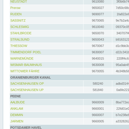
NEUSTADT
9610080
3f0b6b74
Prerow
9650027
7d50c68c
RUDEN
9690077
1fa822e6
SASSNITZ
9670065
9e7b2a4d
SCHLESWIG
9610040
09370c05
STAHLBRODE
9650070
340707f4
STRALSUND
9650043
b9163121
THIESSOW
9670067
d1c9bb3c
TIMMENDORF POEL
9630007
d22c341b
WARNEMÜNDE
9640015
220ff4c6
WISMAR-BAUMHAUS
9630008
95a0ab45
WITTOWER FÄHRE
9670055
4b348b56
ORANIENBURGER KANAL
SACHSENHAUSEN OP
580240
adbd3144
SACHSENHAUSEN UP
581840
0a6fe221
PEENE
AALBUDE
9660009
8ba772ed
ANKLAM
9660001
22fd01e0
DEMMIN
9660007
b7e238e8
JARMEN
9660005
a3328262
POTSDAMER HAVEL