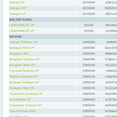
Wintrich UP
26700400
a392113c
Zeltingen OP
26700580
8b802863
Zeltingen UP
26700600
d867e7e9
MALZER KANAL
LIEBENWALDE OP
581540
3f8ceb6d
LIEBENWALDE UP
581550
a1cf60be
NECKAR
Aldingen Schleuse UP
23800280
dfdfb4ff
Beihingen Wehr UP
23800360
8a2e3048
Besigheim SKA
23800460
46d8ed02
Besigheim Schleuse UP
23800480
57db82c7
Besigheim Wehr UP
23800440
42c11b7a
Cannstatt Schleuse UP
23800240
7068d262
Deizisau Schleuse UP
23800120
c5b6243d
Esslingen Schleuse UP
23800180
130a3761
Esslingen Wehr OP
23800176
31c32a38
Feudenheim Schleuse UP
23800840
48a939b9
Gundelsheim UP
23800620
fc1072e4
Guttenbach Schleuse UP
23800660
bd36404b
Hassmersheim AMS
23800630
0e1b8ae0
Heidelberg UP
23800760
827b2685