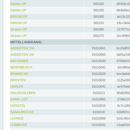
Diemitz OP
581020
d6426c42
Diemitz UP
581030
6b3b55e2
MIROW OP
581000
ab13c115
MIROW UP
581010
19cc3b9a
Strasen OP
581060
117877ec
Strasen UP
581070
2cc40997
MITTELLANDKANAL
ANDERTEN OW
31010061
bc20d819
ANDERTEN UW
31010060
dd41a7d6
BAD ESSEN
31010030
6760b547
BERENBUSCH
31010042
d2c8f60e
BRAMSCHE
31010020
bec8a6a5
BROXTEN
31010032
1125a391
HAHLEN
31010041
ac970eb0
HALDENSLEBEN
3101013
90d92801
HANN. LIST
31010062
27dfd137
HÖRSTEL
31010010
6c7c180f
KANALBRÜCKE
3101018
32b997c2
LOHNDE
31010050
516c4814
LÜBBECKE
31010031
c2aa9164