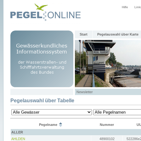
Hilfe
Link
Start
Pegelauswahl über Karte
Newsletter
Pegelauswahl über Tabelle
Pegelname
Nummer
UU
ALLER
AHLDEN
48900102
522286e2