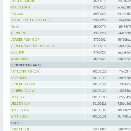
LINGEN-DARME
3500015
200363fc
PAPENBURG
3790010
ec4a598d
POGUM
3950020
5d1e4350
RHEINE UNTERSCHLEUSE
3390020
50a449ba
Rühle
3500070
15456f75
TERBORG
3910020
244cae8b
VERSEN WEHR OP
3730001
86f8dbab
VERSEN WEHRDURCHSTICH
3730010
6de43652
WEENER
3790020
aa6af4e6
Wachendorf
3500031
88698229
ELBESEITENKANAL
ARTLENBURG-ESK
90100122
7fec2f4f
BEVENSEN
90100112
b8997708
LÜNEBURG OW
90100121
c7364d1e
LÜNEBURG UW
90100120
d18033cd
OSLOSS
90100100
6c5b6422
UELZEN OW
90100111
728bd3e3
UELZEN UW
90100110
0d0082cf
WITTINGEN
90100101
9cf795ce
ESTE
BUXTEHUDE
5950080
8a08c920