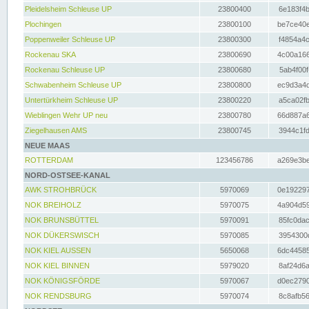
Pleidelsheim Schleuse UP
23800400
6e183f4b
Plochingen
23800100
be7ce40e
Poppenweiler Schleuse UP
23800300
f4854a4c
Rockenau SKA
23800690
4c00a166
Rockenau Schleuse UP
23800680
5ab4f00f
Schwabenheim Schleuse UP
23800800
ec9d3a4d
Untertürkheim Schleuse UP
23800220
a5ca02fb
Wieblingen Wehr UP neu
23800780
66d887a6
Ziegelhausen AMS
23800745
3944c1fd
NEUE MAAS
ROTTERDAM
123456786
a269e3be
NORD-OSTSEE-KANAL
AWK STROHBRÜCK
5970069
0e192297
NOK BREIHOLZ
5970075
4a904d59
NOK BRUNSBÜTTEL
5970091
85fc0dac
NOK DÜKERSWISCH
5970085
3954300d
NOK KIEL AUSSEN
5650068
6dc44585
NOK KIEL BINNEN
5979020
8af24d6a
NOK KÖNIGSFÖRDE
5970067
d0ec2790
NOK RENDSBURG
5970074
8c8afb56