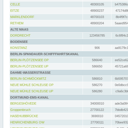
CELLE
48300105
b475386c
EITZE
48900237
47174d8f
MARKLENDORF
48700103
8b4f9f7c
RETHEM
48900204
5aaed954
ALTE MAAS
DORDRECHT
123456785
6c6f84c2
BODENSEE
KONSTANZ
906
aa9179c1
BERLIN-SPANDAUER-SCHIFFFAHRTSKANAL
BERLIN-PLÖTZENSEE OP
586640
ee52ce62
BERLIN-PLÖTZENSEE UP
586650
45721a68
DAHME-WASSERSTRASSE
BERLIN-SCHMÖCKWITZ
586810
6b595707
NEUE MÜHLE SCHLEUSE OP
586270
0e0dbcc9
NEUE MÜHLE SCHLEUSE UP
586280
c9a6c3bf
DORTMUND-EMS-KANAL
BERGESHÖVEDE
34000010
ade3a084
Groppenbruch
27700122
7bbdb421
HASEHUBBRÜCKE
3690010
04572010
HENRICHENBURG OW
27700111
70bee932