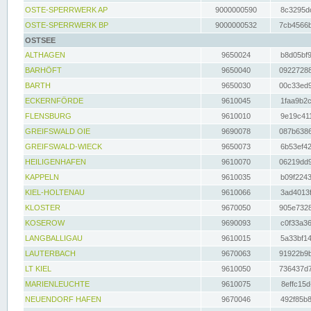
OSTE-SPERRWERK AP
9000000590
8c3295dc
OSTE-SPERRWERK BP
9000000532
7cb4566b
OSTSEE
ALTHAGEN
9650024
b8d05bf9
BARHÖFT
9650040
09227288
BARTH
9650030
00c33ed9
ECKERNFÖRDE
9610045
1faa9b2c
FLENSBURG
9610010
9e19c411
GREIFSWALD OIE
9690078
087b6386
GREIFSWALD-WIECK
9650073
6b53ef42
HEILIGENHAFEN
9610070
06219dd9
KAPPELN
9610035
b09f2243
KIEL-HOLTENAU
9610066
3ad4013f
KLOSTER
9670050
905e7328
KOSEROW
9690093
c0f33a36
LANGBALLIGAU
9610015
5a33bf14
LAUTERBACH
9670063
91922b9b
LT KIEL
9610050
736437d7
MARIENLEUCHTE
9610075
8effc15d
NEUENDORF HAFEN
9670046
492f85b8