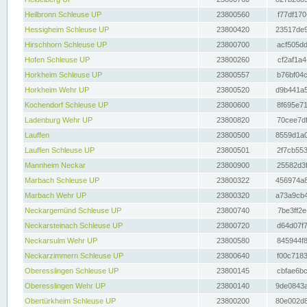
Heilbronn Schleuse UP
23800560
f77df170
Hessigheim Schleuse UP
23800420
23517de9
Hirschhorn Schleuse UP
23800700
acf505dd
Hofen Schleuse UP
23800260
cf2af1a4
Horkheim Schleuse UP
23800557
b76bf04c
Horkheim Wehr UP
23800520
d9b441a5
Kochendorf Schleuse UP
23800600
8f695e71
Ladenburg Wehr UP
23800820
70cee7df
Lauffen
23800500
8559d1a0
Lauffen Schleuse UP
23800501
2f7cb553
Mannheim Neckar
23800900
25582d3f
Marbach Schleuse UP
23800322
456974a8
Marbach Wehr UP
23800320
a73a9cb4
Neckargemünd Schleuse UP
23800740
7be3ff2e
Neckarsteinach Schleuse UP
23800720
d64d07f7
Neckarsulm Wehr UP
23800580
845944f8
Neckarzimmern Schleuse UP
23800640
f00c7183
Oberesslingen Schleuse UP
23800145
cbfae6bc
Oberesslingen Wehr UP
23800140
9de0843a
Obertürkheim Schleuse UP
23800200
80e002d8