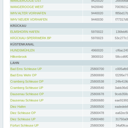
WANGEROOGE OST
9420020
26656fda
WANGEROOGE WEST
9420040
70039212
WHV ALTER VORHAFEN
9440020
f85bd17b
WHV NEUER VORHAFEN
9440030
f77317d9
KRÜCKAU
ELMSHORN HAFEN
5970022
136febf6
KRÜCKAU-SPERRWERK BP
5970023
53c277c3
KÜSTENKANAL
HUNDSMÜHLEN
4960020
cf6ac249
Hilkenbrook
3800010
58ccd6f0
LAHN
Bad Ems Schleuse UP
25800700
c005afb9
Bad Ems Wehr OP
25800690
f2295e77
Cramberg Schleuse OP
25800538
24fe419b
Cramberg Schleuse UP
25800540
3abb36d1
Dausenau Schleuse OP
25800678
9ceb358c
Dausenau Schleuse UP
25800680
eae91991
Diez Hafen
25800500
eadedeb6
Diez Schleuse OP
25800478
ea62ec5f
Diez Schleuse UP
25800480
31750a0f
Fürfurt Schleuse UP
25800300
34af0fca