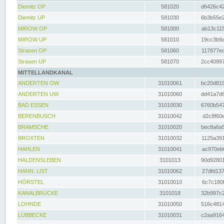
Diemitz OP
581020
d6426c42
Diemitz UP
581030
6b3b55e2
MIROW OP
581000
ab13c115
MIROW UP
581010
19cc3b9a
Strasen OP
581060
117877ec
Strasen UP
581070
2cc40997
MITTELLANDKANAL
ANDERTEN OW
31010061
bc20d819
ANDERTEN UW
31010060
dd41a7d6
BAD ESSEN
31010030
6760b547
BERENBUSCH
31010042
d2c8f60e
BRAMSCHE
31010020
bec8a6a5
BROXTEN
31010032
1125a391
HAHLEN
31010041
ac970eb0
HALDENSLEBEN
3101013
90d92801
HANN. LIST
31010062
27dfd137
HÖRSTEL
31010010
6c7c180f
KANALBRÜCKE
3101018
32b997c2
LOHNDE
31010050
516c4814
LÜBBECKE
31010031
c2aa9164