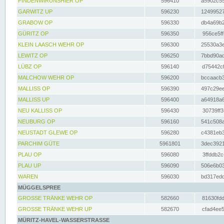
FINDENWIRUNSHIER OP
596410
a5902c55
GARWITZ UP
596230
12499527
GRABOW OP
596330
db4a69b2
GÜRITZ OP
596350
956ce5ff
KLEIN LAASCH WEHR OP
596300
25530a3e
LEWITZ OP
596250
7bbd90ad
LÜBZ OP
596140
d75442cf
MALCHOW WEHR OP
596200
bccaacb3
MALLISS OP
596390
497c29ee
MALLISS UP
596400
a64918a6
NEU KALLISS OP
596430
30739ff3
NEUBURG OP
596160
541c508a
NEUSTADT GLEWE OP
596280
c4381eb3
PARCHIM GÜTE
5961801
3dec3921
PLAU OP
596080
3ffddb2c
PLAU UP
596090
506e6b03
WAREN
596030
bd317edd
MÜGGELSPREE
GROSSE TRÄNKE WEHR OP
582660
81630fdd
GROSSE TRÄNKE WEHR UP
582670
cfad4ee5
MÜRITZ-HAVEL-WASSERSTRASSE