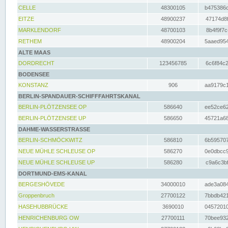
CELLE
48300105
b475386c
EITZE
48900237
47174d8f
MARKLENDORF
48700103
8b4f9f7c
RETHEM
48900204
5aaed954
ALTE MAAS
DORDRECHT
123456785
6c6f84c2
BODENSEE
KONSTANZ
906
aa9179c1
BERLIN-SPANDAUER-SCHIFFFAHRTSKANAL
BERLIN-PLÖTZENSEE OP
586640
ee52ce62
BERLIN-PLÖTZENSEE UP
586650
45721a68
DAHME-WASSERSTRASSE
BERLIN-SCHMÖCKWITZ
586810
6b595707
NEUE MÜHLE SCHLEUSE OP
586270
0e0dbcc9
NEUE MÜHLE SCHLEUSE UP
586280
c9a6c3bf
DORTMUND-EMS-KANAL
BERGESHÖVEDE
34000010
ade3a084
Groppenbruch
27700122
7bbdb421
HASEHUBBRÜCKE
3690010
04572010
HENRICHENBURG OW
27700111
70bee932