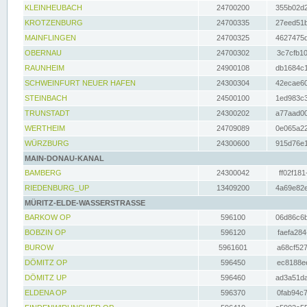
KLEINHEUBACH
24700200
355b02d2
KROTZENBURG
24700335
27eed51b
MAINFLINGEN
24700325
4627475d
OBERNAU
24700302
3c7cfb10
RAUNHEIM
24900108
db1684c1
SCHWEINFURT NEUER HAFEN
24300304
42ecae60
STEINBACH
24500100
1ed983c3
TRUNSTADT
24300202
a77aad00
WERTHEIM
24709089
0e065a22
WÜRZBURG
24300600
915d76e1
MAIN-DONAU-KANAL
BAMBERG
24300042
ff02f181
RIEDENBURG_UP
13409200
4a69e82e
MÜRITZ-ELDE-WASSERSTRASSE
BARKOW OP
596100
06d86c6b
BOBZIN OP
596120
faefa284
BUROW
5961601
a68cf527
DÖMITZ OP
596450
ec8188ee
DÖMITZ UP
596460
ad3a51da
ELDENA OP
596370
0fab94c7