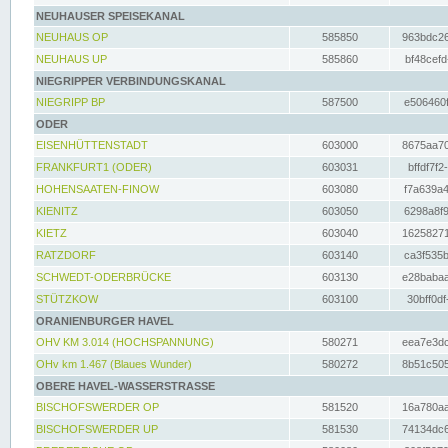
NEUHAUSER SPEISEKANAL
NEUHAUS OP
585850
963bdc26
NEUHAUS UP
585860
bf48cefd
NIEGRIPPER VERBINDUNGSKANAL
NIEGRIPP BP
587500
e506460f
ODER
EISENHÜTTENSTADT
603000
8675aa70
FRANKFURT1 (ODER)
603031
bffdf7f2
HOHENSAATEN-FINOW
603080
f7a639a4
KIENITZ
603050
6298a8f9
KIETZ
603040
16258271
RATZDORF
603140
ca3f535b
SCHWEDT-ODERBRÜCKE
603130
e28babaa
STÜTZKOW
603100
30bff0df
ORANIENBURGER HAVEL
OHV KM 3.014 (HOCHSPANNUNG)
580271
eea7e3dc
OHv km 1.467 (Blaues Wunder)
580272
8b51c505
OBERE HAVEL-WASSERSTRASSE
BISCHOFSWERDER OP
581520
16a780aa
BISCHOFSWERDER UP
581530
74134dc6