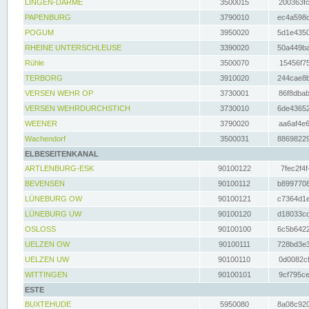
LINGEN-DARME
3500015
200363fc
PAPENBURG
3790010
ec4a598d
POGUM
3950020
5d1e4350
RHEINE UNTERSCHLEUSE
3390020
50a449ba
Rühle
3500070
15456f75
TERBORG
3910020
244cae8b
VERSEN WEHR OP
3730001
86f8dbab
VERSEN WEHRDURCHSTICH
3730010
6de43652
WEENER
3790020
aa6af4e6
Wachendorf
3500031
88698229
ELBESEITENKANAL
ARTLENBURG-ESK
90100122
7fec2f4f
BEVENSEN
90100112
b8997708
LÜNEBURG OW
90100121
c7364d1e
LÜNEBURG UW
90100120
d18033cd
OSLOSS
90100100
6c5b6422
UELZEN OW
90100111
728bd3e3
UELZEN UW
90100110
0d0082cf
WITTINGEN
90100101
9cf795ce
ESTE
BUXTEHUDE
5950080
8a08c920