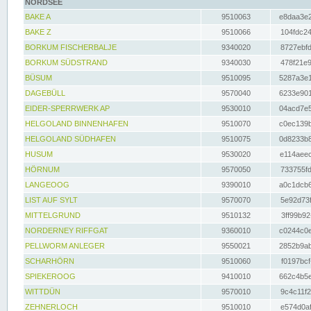
NORDSEE
BAKE A
9510063
e8daa3e2
BAKE Z
9510066
104fdc24
BORKUM FISCHERBALJE
9340020
8727ebfd
BORKUM SÜDSTRAND
9340030
478f21e9
BÜSUM
9510095
5287a3e1
DAGEBÜLL
9570040
6233e901
EIDER-SPERRWERK AP
9530010
04acd7e5
HELGOLAND BINNENHAFEN
9510070
c0ec139b
HELGOLAND SÜDHAFEN
9510075
0d8233b8
HUSUM
9530020
e114aeec
HÖRNUM
9570050
733755fd
LANGEOOG
9390010
a0c1dcb6
LIST AUF SYLT
9570070
5e92d73f
MITTELGRUND
9510132
3ff99b92
NORDERNEY RIFFGAT
9360010
c0244c0e
PELLWORM ANLEGER
9550021
2852b9ab
SCHARHÖRN
9510060
f0197bcf
SPIEKEROOG
9410010
662c4b5e
WITTDÜN
9570010
9c4c11f2
ZEHNERLOCH
9510010
e574d0af