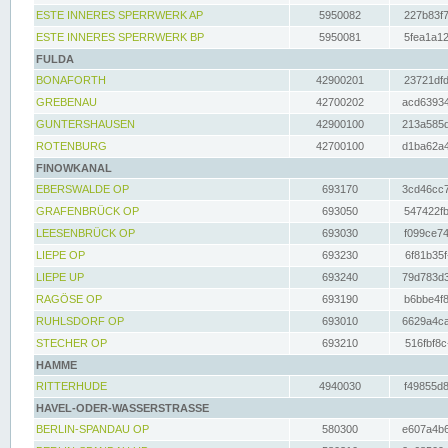
ESTE INNERES SPERRWERK AP
5950082
227b83f7
ESTE INNERES SPERRWERK BP
5950081
5fea1a12
FULDA
BONAFORTH
42900201
23721dfd
GREBENAU
42700202
acd63934
GUNTERSHAUSEN
42900100
213a585d
ROTENBURG
42700100
d1ba62a4
FINOWKANAL
EBERSWALDE OP
693170
3cd46cc7
GRAFENBRÜCK OP
693050
547422fb
LEESENBRÜCK OP
693030
f099ce74
LIEPE OP
693230
6f81b35f
LIEPE UP
693240
79d783d3
RAGÖSE OP
693190
b6bbe4f8
RUHLSDORF OP
693010
6629a4ca
STECHER OP
693210
516fbf8c
HAMME
RITTERHUDE
4940030
f49855d8
HAVEL-ODER-WASSERSTRASSE
BERLIN-SPANDAU OP
580300
e607a4b6