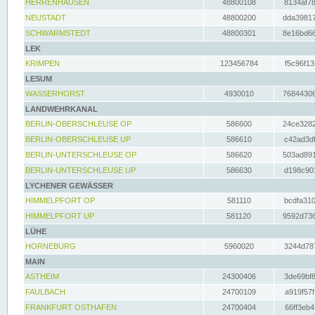
HERRENHAUSEN
48800108
8134af78
NEUSTADT
48800200
dda39817
SCHWARMSTEDT
48800301
8e16bd66
LEK
KRIMPEN
123456784
f5c96f13
LESUM
WASSERHORST
4930010
76844306
LANDWEHRKANAL
BERLIN-OBERSCHLEUSE OP
586600
24ce3282
BERLIN-OBERSCHLEUSE UP
586610
c42ad3df
BERLIN-UNTERSCHLEUSE OP
586620
503ad891
BERLIN-UNTERSCHLEUSE UP
586630
d198c901
LYCHENER GEWÄSSER
HIMMELPFORT OP
581110
bcdfa310
HIMMELPFORT UP
581120
9592d736
LÜHE
HORNEBURG
5960020
3244d787
MAIN
ASTHEIM
24300406
3de69bf8
FAULBACH
24700109
a919f57f
FRANKFURT OSTHAFEN
24700404
66ff3eb4