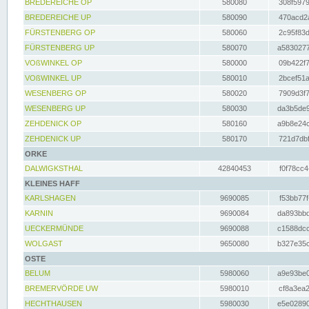
BREDEREICHE OP
580080
308f5979
BREDEREICHE UP
580090
470acd2a
FÜRSTENBERG OP
580060
2c95f83d
FÜRSTENBERG UP
580070
a5830277
VOßWINKEL OP
580000
09b422f7
VOßWINKEL UP
580010
2bcef51a
WESENBERG OP
580020
7909d3f7
WESENBERG UP
580030
da3b5de9
ZEHDENICK OP
580160
a9b8e24c
ZEHDENICK UP
580170
721d7dbf
ORKE
DALWIGKSTHAL
42840453
f0f78cc4
KLEINES HAFF
KARLSHAGEN
9690085
f53bb77f
KARNIN
9690084
da893bbd
UECKERMÜNDE
9690088
c1588dcc
WOLGAST
9650080
b327e35c
OSTE
BELUM
5980060
a9e93be0
BREMERVÖRDE UW
5980010
cf8a3ea2
HECHTHAUSEN
5980030
e5e02890