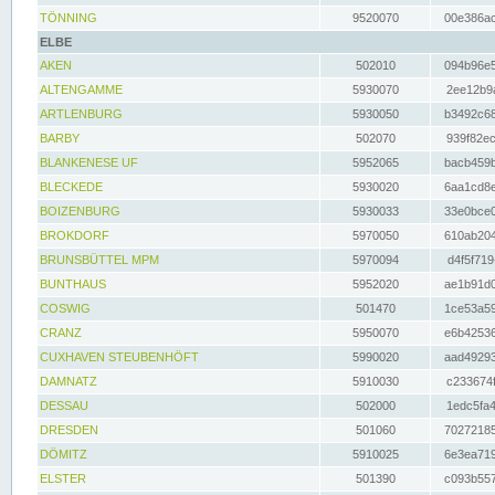
TÖNNING
9520070
00e386ac
ELBE
AKEN
502010
094b96e5
ALTENGAMME
5930070
2ee12b9a
ARTLENBURG
5930050
b3492c68
BARBY
502070
939f82ec
BLANKENESE UF
5952065
bacb459b
BLECKEDE
5930020
6aa1cd8e
BOIZENBURG
5930033
33e0bce0
BROKDORF
5970050
610ab204
BRUNSBÜTTEL MPM
5970094
d4f5f719
BUNTHAUS
5952020
ae1b91d0
COSWIG
501470
1ce53a59
CRANZ
5950070
e6b42536
CUXHAVEN STEUBENHÖFT
5990020
aad49293
DAMNATZ
5910030
c233674f
DESSAU
502000
1edc5fa4
DRESDEN
501060
70272185
DÖMITZ
5910025
6e3ea719
ELSTER
501390
c093b557