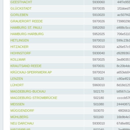
GEESTHACHT
5930060
44f7e955
GLÜCKSTADT
5970035
1f1bbed7
GORLEBEN
5910020
ac507f42
GRAUERORT REEDE
5970026
7398029b
HAMBURG ST. PAULI
5952050
d488c5cc
HAMBURG-HARBURG
5952025
706e5110
HETLINGEN
5970010
599c23b1
HITZACKER
5920010
a26e57c9
HOHNSTORF
5930040
d9289367
KOLLMAR
5970025
3ed90357
KRAUTSAND REEDE
5970031
8c20b4dc
KRÜCKAU-SPERRWERK AP
5970024
a653eb04
LENZEN
503120
c80a4f21
LÜHORT
5960010
8d18d129
MAGDEBURG-BUCKAU
502170
b8567c1e
MAGDEBURG-STROMBRÜCKE
502180
ccccb57f
MEISSEN
501080
24440872
MÜGGENDORF
503070
48f2661f
MÜHLBERG
501160
16b9b4e7
NEU DARCHAU
5930010
67d6e882
NIEGRIPP AP
502240
3adf88fd