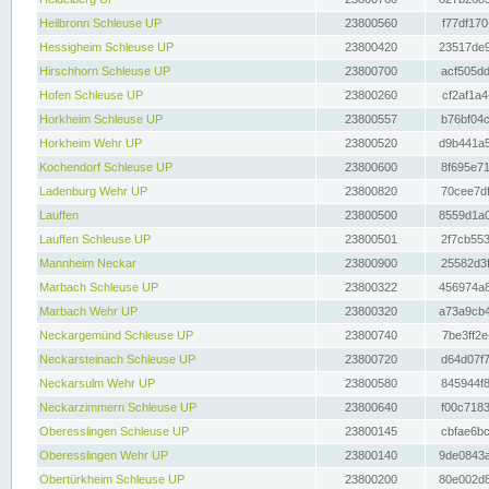
Heilbronn Schleuse UP
23800560
f77df170
Hessigheim Schleuse UP
23800420
23517de9
Hirschhorn Schleuse UP
23800700
acf505dd
Hofen Schleuse UP
23800260
cf2af1a4
Horkheim Schleuse UP
23800557
b76bf04c
Horkheim Wehr UP
23800520
d9b441a5
Kochendorf Schleuse UP
23800600
8f695e71
Ladenburg Wehr UP
23800820
70cee7df
Lauffen
23800500
8559d1a0
Lauffen Schleuse UP
23800501
2f7cb553
Mannheim Neckar
23800900
25582d3f
Marbach Schleuse UP
23800322
456974a8
Marbach Wehr UP
23800320
a73a9cb4
Neckargemünd Schleuse UP
23800740
7be3ff2e
Neckarsteinach Schleuse UP
23800720
d64d07f7
Neckarsulm Wehr UP
23800580
845944f8
Neckarzimmern Schleuse UP
23800640
f00c7183
Oberesslingen Schleuse UP
23800145
cbfae6bc
Oberesslingen Wehr UP
23800140
9de0843a
Obertürkheim Schleuse UP
23800200
80e002d8