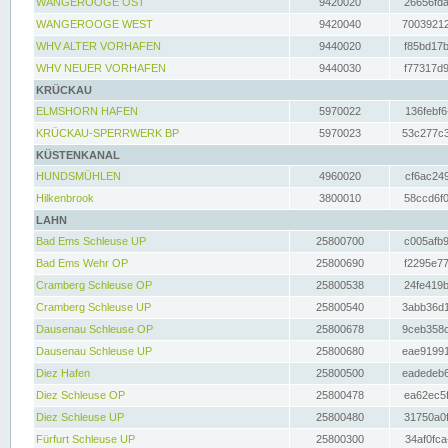
WANGEROOGE OST
9420020
26656fda
WANGEROOGE WEST
9420040
70039212
WHV ALTER VORHAFEN
9440020
f85bd17b
WHV NEUER VORHAFEN
9440030
f77317d9
KRÜCKAU
ELMSHORN HAFEN
5970022
136febf6
KRÜCKAU-SPERRWERK BP
5970023
53c277c3
KÜSTENKANAL
HUNDSMÜHLEN
4960020
cf6ac249
Hilkenbrook
3800010
58ccd6f0
LAHN
Bad Ems Schleuse UP
25800700
c005afb9
Bad Ems Wehr OP
25800690
f2295e77
Cramberg Schleuse OP
25800538
24fe419b
Cramberg Schleuse UP
25800540
3abb36d1
Dausenau Schleuse OP
25800678
9ceb358c
Dausenau Schleuse UP
25800680
eae91991
Diez Hafen
25800500
eadedeb6
Diez Schleuse OP
25800478
ea62ec5f
Diez Schleuse UP
25800480
31750a0f
Fürfurt Schleuse UP
25800300
34af0fca