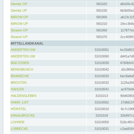
Diemitz OP
581020
d6426c42
Diemitz UP
581030
6b3b55e2
MIROW OP
581000
ab13c115
MIROW UP
581010
19cc3b9a
Strasen OP
581060
117877ec
Strasen UP
581070
2cc40997
MITTELLANDKANAL
ANDERTEN OW
31010061
bc20d819
ANDERTEN UW
31010060
dd41a7d6
BAD ESSEN
31010030
6760b547
BERENBUSCH
31010042
d2c8f60e
BRAMSCHE
31010020
bec8a6a5
BROXTEN
31010032
1125a391
HAHLEN
31010041
ac970eb0
HALDENSLEBEN
3101013
90d92801
HANN. LIST
31010062
27dfd137
HÖRSTEL
31010010
6c7c180f
KANALBRÜCKE
3101018
32b997c2
LOHNDE
31010050
516c4814
LÜBBECKE
31010031
c2aa9164