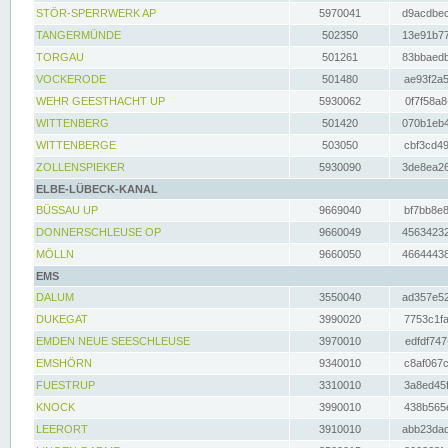
STÖR-SPERRWERK AP
5970041
d9acdbec
TANGERMÜNDE
502350
13e91b77
TORGAU
501261
83bbaedb
VOCKERODE
501480
ae93f2a5
WEHR GEESTHACHT UP
5930062
0f7f58a8
WITTENBERG
501420
070b1eb4
WITTENBERGE
503050
cbf3cd49
ZOLLENSPIEKER
5930090
3de8ea26
ELBE-LÜBECK-KANAL
BÜSSAU UP
9669040
bf7bb8e8
DONNERSCHLEUSE OP
9660049
45634232
MÖLLN
9660050
46644438
EMS
DALUM
3550040
ad357e52
DUKEGAT
3990020
7753c1fa
EMDEN NEUE SEESCHLEUSE
3970010
edfdf747
EMSHÖRN
9340010
c8af067c
FUESTRUP
3310010
3a8ed45f
KNOCK
3990010
438b565e
LEERORT
3910010
abb23dad