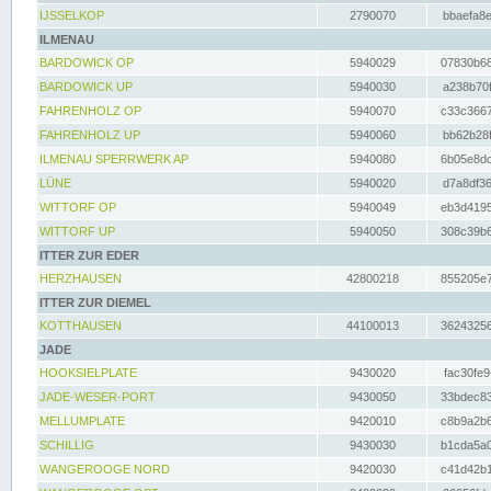
IJSSELKOP
2790070
bbaefa8e
ILMENAU
BARDOWICK OP
5940029
07830b68
BARDOWICK UP
5940030
a238b70f
FAHRENHOLZ OP
5940070
c33c3667
FAHRENHOLZ UP
5940060
bb62b28f
ILMENAU SPERRWERK AP
5940080
6b05e8dc
LÜNE
5940020
d7a8df36
WITTORF OP
5940049
eb3d4195
WITTORF UP
5940050
308c39b6
ITTER ZUR EDER
HERZHAUSEN
42800218
855205e7
ITTER ZUR DIEMEL
KOTTHAUSEN
44100013
36243256
JADE
HOOKSIELPLATE
9430020
fac30fe9
JADE-WESER-PORT
9430050
33bdec83
MELLUMPLATE
9420010
c8b9a2b6
SCHILLIG
9430030
b1cda5a0
WANGEROOGE NORD
9420030
c41d42b1