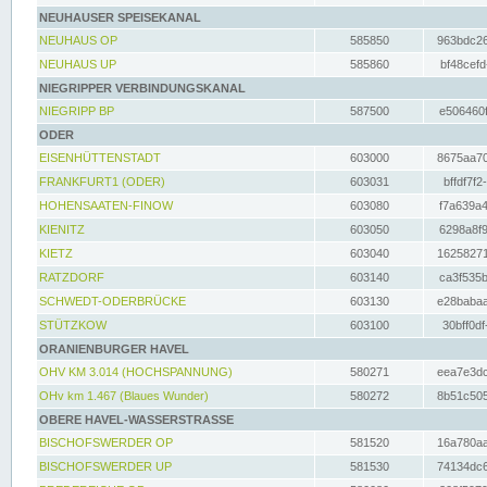
NEUHAUSER SPEISEKANAL
NEUHAUS OP
585850
963bdc26
NEUHAUS UP
585860
bf48cefd
NIEGRIPPER VERBINDUNGSKANAL
NIEGRIPP BP
587500
e506460f
ODER
EISENHÜTTENSTADT
603000
8675aa70
FRANKFURT1 (ODER)
603031
bffdf7f2
HOHENSAATEN-FINOW
603080
f7a639a4
KIENITZ
603050
6298a8f9
KIETZ
603040
16258271
RATZDORF
603140
ca3f535b
SCHWEDT-ODERBRÜCKE
603130
e28babaa
STÜTZKOW
603100
30bff0df
ORANIENBURGER HAVEL
OHV KM 3.014 (HOCHSPANNUNG)
580271
eea7e3dc
OHv km 1.467 (Blaues Wunder)
580272
8b51c505
OBERE HAVEL-WASSERSTRASSE
BISCHOFSWERDER OP
581520
16a780aa
BISCHOFSWERDER UP
581530
74134dc6