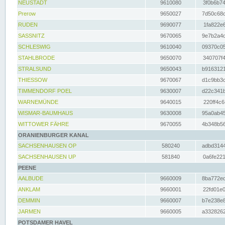
NEUSTADT
9610080
3f0b6b74
Prerow
9650027
7d50c68c
RUDEN
9690077
1fa822e6
SASSNITZ
9670065
9e7b2a4d
SCHLESWIG
9610040
09370c05
STAHLBRODE
9650070
340707f4
STRALSUND
9650043
b9163121
THIESSOW
9670067
d1c9bb3c
TIMMENDORF POEL
9630007
d22c341b
WARNEMÜNDE
9640015
220ff4c6
WISMAR-BAUMHAUS
9630008
95a0ab45
WITTOWER FÄHRE
9670055
4b348b56
ORANIENBURGER KANAL
SACHSENHAUSEN OP
580240
adbd3144
SACHSENHAUSEN UP
581840
0a6fe221
PEENE
AALBUDE
9660009
8ba772ed
ANKLAM
9660001
22fd01e0
DEMMIN
9660007
b7e238e8
JARMEN
9660005
a3328262
POTSDAMER HAVEL