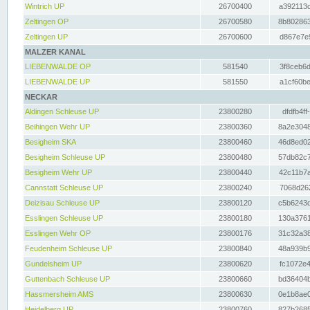
Wintrich UP
26700400
a392113c
Zeltingen OP
26700580
8b802863
Zeltingen UP
26700600
d867e7e9
MALZER KANAL
LIEBENWALDE OP
581540
3f8ceb6d
LIEBENWALDE UP
581550
a1cf60be
NECKAR
Aldingen Schleuse UP
23800280
dfdfb4ff
Beihingen Wehr UP
23800360
8a2e3048
Besigheim SKA
23800460
46d8ed02
Besigheim Schleuse UP
23800480
57db82c7
Besigheim Wehr UP
23800440
42c11b7a
Cannstatt Schleuse UP
23800240
7068d262
Deizisau Schleuse UP
23800120
c5b6243d
Esslingen Schleuse UP
23800180
130a3761
Esslingen Wehr OP
23800176
31c32a38
Feudenheim Schleuse UP
23800840
48a939b9
Gundelsheim UP
23800620
fc1072e4
Guttenbach Schleuse UP
23800660
bd36404b
Hassmersheim AMS
23800630
0e1b8ae0
Heidelberg UP
23800760
827b2685