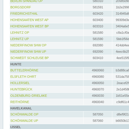
BERLIN-SPANDAU UP
580310
2c68509c
BORGSDORF
581591
1b2e2996
FRIEDRICHSTHAL
603420
314945d6
HOHENSAATEN WEST AP
603400
99309d3e
HOHENSAATEN WEST BP
603310
3404a6e5
LEHNITZ OP
581580
c8a1cf0a
LEHNITZ UP
581590
5bb1f56d
NIEDERFINOW SHW OP
692080
414dd4ee
NIEDERFINOW SHW UP
692090
4eec6b25
SCHWEDT SCHLEUSE BP
603410
4ee515f9
HUNTE
BUTTELERHÖRNE
4960060
b3d88ca6
ELSFLETH OHRT
4960080
531da758
HOLLERSIEL
4960050
2eacef2f
HUNTEBRÜCK
4960070
2e1d458b
OLDENBURG-DRIELAKE
4960030
1b51e55e
REITHÖRNE
4960040
c9df61c4
HAVELKANAL
SCHÖNWALDE OP
587050
d8ef9f21
SCHÖNWALDE UP
587060
b6650b13
IJSSEL