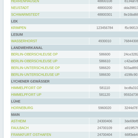
HERRENHAUSEN
48800108
8134af78
NEUSTADT
48800200
dda39817
SCHWARMSTEDT
48800301
8e16bd66
LEK
KRIMPEN
123456784
f5c96f13
LESUM
WASSERHORST
4930010
76844306
LANDWEHRKANAL
BERLIN-OBERSCHLEUSE OP
586600
24ce3282
BERLIN-OBERSCHLEUSE UP
586610
c42ad3df
BERLIN-UNTERSCHLEUSE OP
586620
503ad891
BERLIN-UNTERSCHLEUSE UP
586630
d198c901
LYCHENER GEWÄSSER
HIMMELPFORT OP
581110
bcdfa310
HIMMELPFORT UP
581120
9592d736
LÜHE
HORNEBURG
5960020
3244d787
MAIN
ASTHEIM
24300406
3de69bf8
FAULBACH
24700109
a919f57f
FRANKFURT OSTHAFEN
24700404
66ff3eb4