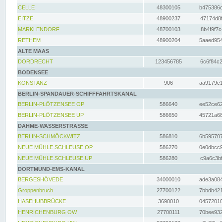
CELLE
48300105
b475386c
EITZE
48900237
47174d8f
MARKLENDORF
48700103
8b4f9f7c
RETHEM
48900204
5aaed954
ALTE MAAS
DORDRECHT
123456785
6c6f84c2
BODENSEE
KONSTANZ
906
aa9179c1
BERLIN-SPANDAUER-SCHIFFFAHRTSKANAL
BERLIN-PLÖTZENSEE OP
586640
ee52ce62
BERLIN-PLÖTZENSEE UP
586650
45721a68
DAHME-WASSERSTRASSE
BERLIN-SCHMÖCKWITZ
586810
6b595707
NEUE MÜHLE SCHLEUSE OP
586270
0e0dbcc9
NEUE MÜHLE SCHLEUSE UP
586280
c9a6c3bf
DORTMUND-EMS-KANAL
BERGESHÖVEDE
34000010
ade3a084
Groppenbruch
27700122
7bbdb421
HASEHUBBRÜCKE
3690010
04572010
HENRICHENBURG OW
27700111
70bee932