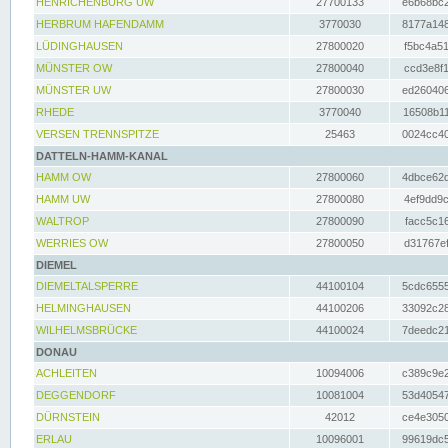
HENRICHENBURG UW
27700133
e6b68bc2
HERBRUM HAFENDAMM
3770030
8177a148
LÜDINGHAUSEN
27800020
f5bc4a51
MÜNSTER OW
27800040
ccd3e8f1
MÜNSTER UW
27800030
ed260406
RHEDE
3770040
16508b11
VERSEN TRENNSPITZE
25463
0024cc40
DATTELN-HAMM-KANAL
HAMM OW
27800060
4dbce62d
HAMM UW
27800080
4ef9dd9c
WALTROP
27800090
facc5c16
WERRIES OW
27800050
d31767ef
DIEMEL
DIEMELTALSPERRE
44100104
5cdc6555
HELMINGHAUSEN
44100206
33092c28
WILHELMSBRÜCKE
44100024
7deedc21
DONAU
ACHLEITEN
10094006
c389c9e2
DEGGENDORF
10081004
53d40547
DÜRNSTEIN
42012
ce4e3050
ERLAU
10096001
99619dc5