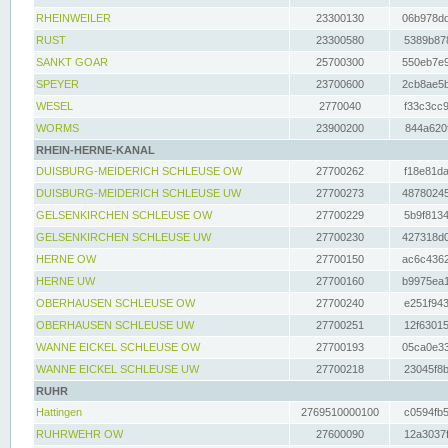
RHEINWEILER
23300130
06b978dd
RUST
23300580
5389b878
SANKT GOAR
25700300
550eb7e9
SPEYER
23700600
2cb8ae5b
WESEL
2770040
f33c3cc9
WORMS
23900200
844a620f
RHEIN-HERNE-KANAL
DUISBURG-MEIDERICH SCHLEUSE OW
27700262
f18e81da
DUISBURG-MEIDERICH SCHLEUSE UW
27700273
48780245
GELSENKIRCHEN SCHLEUSE OW
27700229
5b9f8134
GELSENKIRCHEN SCHLEUSE UW
27700230
427318d0
HERNE OW
27700150
ac6c4362
HERNE UW
27700160
b9975ea1
OBERHAUSEN SCHLEUSE OW
27700240
e251f943
OBERHAUSEN SCHLEUSE UW
27700251
12f63015
WANNE EICKEL SCHLEUSE OW
27700193
05ca0e33
WANNE EICKEL SCHLEUSE UW
27700218
23045f8b
RUHR
Hattingen
2769510000100
c0594fb5
RUHRWEHR OW
27600090
12a3037f