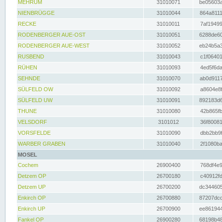
MEHRUM
31010071
be05603a
NIENBRÜGGE
31010044
864a8111
RECKE
31010011
7af19499
RODENBERGER AUE-OST
31010051
6288de60
RODENBERGER AUE-WEST
31010052
eb24b5a3
RUSBEND
31010043
c1f06401
RÜHEN
31010093
4ed5f6da
SEHNDE
31010070
ab0d9117
SÜLFELD OW
31010092
a8604e8f
SÜLFELD UW
31010091
892183d6
THUNE
31010080
42b865fb
VELSDORF
3101012
36f80081
VORSFELDE
31010090
dbb2bb9f
WARBER GRABEN
31010040
2f1080ba
MOSEL
Cochem
26900400
768df4e9
Detzem OP
26700180
c40912fd
Detzem UP
26700200
dc344605
Enkirch OP
26700880
87207dcd
Enkirch UP
26700900
ee861944
Fankel OP
26900280
68198b48