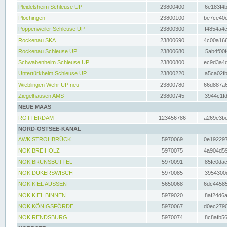
Pleidelsheim Schleuse UP
23800400
6e183f4b
Plochingen
23800100
be7ce40e
Poppenweiler Schleuse UP
23800300
f4854a4c
Rockenau SKA
23800690
4c00a166
Rockenau Schleuse UP
23800680
5ab4f00f
Schwabenheim Schleuse UP
23800800
ec9d3a4d
Untertürkheim Schleuse UP
23800220
a5ca02fb
Wieblingen Wehr UP neu
23800780
66d887a6
Ziegelhausen AMS
23800745
3944c1fd
NEUE MAAS
ROTTERDAM
123456786
a269e3be
NORD-OSTSEE-KANAL
AWK STROHBRÜCK
5970069
0e192297
NOK BREIHOLZ
5970075
4a904d59
NOK BRUNSBÜTTEL
5970091
85fc0dac
NOK DÜKERSWISCH
5970085
3954300d
NOK KIEL AUSSEN
5650068
6dc44585
NOK KIEL BINNEN
5979020
8af24d6a
NOK KÖNIGSFÖRDE
5970067
d0ec2790
NOK RENDSBURG
5970074
8c8afb56