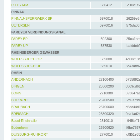
POTSDAM
580412
5e10e1e7
PINNAU
PINNAU-SPERRWERK BP
5970018
26259e8f
UETERSEN
5970016
575da86f
PAREYER VERBINDUNGSKANAL
PAREY EP
502300
25ca1bef
PAREY UP
587530
bafddcbf
RHEINSBERGER GEWÄSSER
WOLFSBRUCH OP
589000
4d00c13e
WOLFSBRUCH UP
589010
3d43a8d7
RHEIN
ANDERNACH
27100400
5735892a
BINGEN
25300200
0309cd61
BONN
2710080
593647aa
BOPPARD
25700500
2ff6379d
BRAUBACH
25700600
d6dc44d1
BREISACH
23300320
9da1ad2b
Basel-Rheinhalle
2310010
94f6eff1
Bodenheim
23900620
f6be7857
DUISBURG-RUHRORT
2770010
c0f51e35