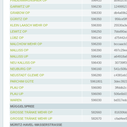
FINDENWIRUNSHIER OP
596410
a5902c55
GARWITZ UP
596230
12499527
GRABOW OP
596330
db4a69b2
GÜRITZ OP
596350
956ce5ff
KLEIN LAASCH WEHR OP
596300
25530a3e
LEWITZ OP
596250
7bbd90ad
LÜBZ OP
596140
d75442cf
MALCHOW WEHR OP
596200
bccaacb3
MALLISS OP
596390
497c29ee
MALLISS UP
596400
a64918a6
NEU KALLISS OP
596430
30739ff3
NEUBURG OP
596160
541c508a
NEUSTADT GLEWE OP
596280
c4381eb3
PARCHIM GÜTE
5961801
3dec3921
PLAU OP
596080
3ffddb2c
PLAU UP
596090
506e6b03
WAREN
596030
bd317edd
MÜGGELSPREE
GROSSE TRÄNKE WEHR OP
582660
81630fdd
GROSSE TRÄNKE WEHR UP
582670
cfad4ee5
MÜRITZ-HAVEL-WASSERSTRASSE