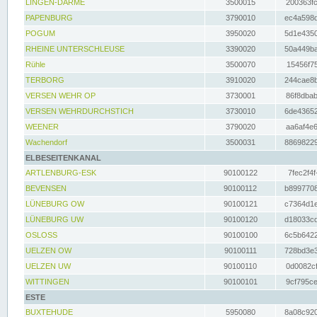
LINGEN-DARME
3500015
200363fc
PAPENBURG
3790010
ec4a598d
POGUM
3950020
5d1e4350
RHEINE UNTERSCHLEUSE
3390020
50a449ba
Rühle
3500070
15456f75
TERBORG
3910020
244cae8b
VERSEN WEHR OP
3730001
86f8dbab
VERSEN WEHRDURCHSTICH
3730010
6de43652
WEENER
3790020
aa6af4e6
Wachendorf
3500031
88698229
ELBESEITENKANAL
ARTLENBURG-ESK
90100122
7fec2f4f
BEVENSEN
90100112
b8997708
LÜNEBURG OW
90100121
c7364d1e
LÜNEBURG UW
90100120
d18033cd
OSLOSS
90100100
6c5b6422
UELZEN OW
90100111
728bd3e3
UELZEN UW
90100110
0d0082cf
WITTINGEN
90100101
9cf795ce
ESTE
BUXTEHUDE
5950080
8a08c920