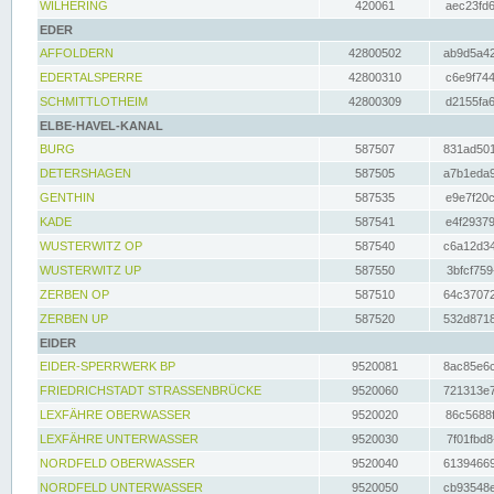
WILHERING
420061
aec23fd6
EDER
AFFOLDERN
42800502
ab9d5a42
EDERTALSPERRE
42800310
c6e9f744
SCHMITTLOTHEIM
42800309
d2155fa6
ELBE-HAVEL-KANAL
BURG
587507
831ad501
DETERSHAGEN
587505
a7b1eda9
GENTHIN
587535
e9e7f20c
KADE
587541
e4f29379
WUSTERWITZ OP
587540
c6a12d34
WUSTERWITZ UP
587550
3bfcf759
ZERBEN OP
587510
64c37072
ZERBEN UP
587520
532d8718
EIDER
EIDER-SPERRWERK BP
9520081
8ac85e6c
FRIEDRICHSTADT STRASSENBRÜCKE
9520060
721313e7
LEXFÄHRE OBERWASSER
9520020
86c5688f
LEXFÄHRE UNTERWASSER
9520030
7f01fbd8
NORDFELD OBERWASSER
9520040
61394669
NORDFELD UNTERWASSER
9520050
cb93548e