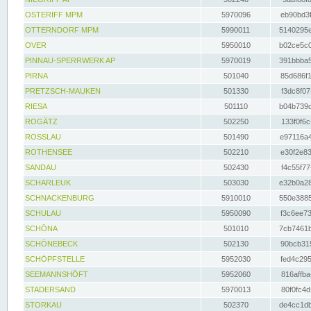
OSTERIFF MPM
5970096
eb90bd3f
OTTERNDORF MPM
5990011
5140295e
OVER
5950010
b02ce5c0
PINNAU-SPERRWERK AP
5970019
391bbba5
PIRNA
501040
85d686f1
PRETZSCH-MAUKEN
501330
f3dc8f07
RIESA
501110
b04b739d
ROGÄTZ
502250
133f0f6c
ROSSLAU
501490
e97116a4
ROTHENSEE
502210
e30f2e83
SANDAU
502430
f4c55f77
SCHARLEUK
503030
e32b0a28
SCHNACKENBURG
5910010
550e3885
SCHULAU
5950090
f3c6ee73
SCHÖNA
501010
7cb7461b
SCHÖNEBECK
502130
90bcb315
SCHÖPFSTELLE
5952030
fed4c295
SEEMANNSHÖFT
5952060
816affba
STADERSAND
5970013
80f0fc4d
STORKAU
502370
de4cc1db