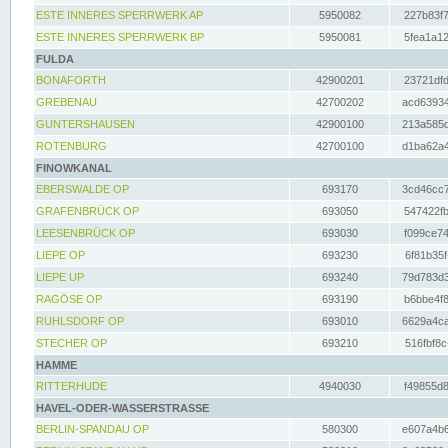
ESTE INNERES SPERRWERK AP
5950082
227b83f7
ESTE INNERES SPERRWERK BP
5950081
5fea1a12
FULDA
BONAFORTH
42900201
23721dfd
GREBENAU
42700202
acd63934
GUNTERSHAUSEN
42900100
213a585d
ROTENBURG
42700100
d1ba62a4
FINOWKANAL
EBERSWALDE OP
693170
3cd46cc7
GRAFENBRÜCK OP
693050
547422fb
LEESENBRÜCK OP
693030
f099ce74
LIEPE OP
693230
6f81b35f
LIEPE UP
693240
79d783d3
RAGÖSE OP
693190
b6bbe4f8
RUHLSDORF OP
693010
6629a4ca
STECHER OP
693210
516fbf8c
HAMME
RITTERHUDE
4940030
f49855d8
HAVEL-ODER-WASSERSTRASSE
BERLIN-SPANDAU OP
580300
e607a4b6