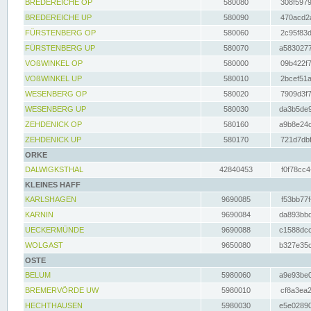
BREDEREICHE OP
580080
308f5979
BREDEREICHE UP
580090
470acd2a
FÜRSTENBERG OP
580060
2c95f83d
FÜRSTENBERG UP
580070
a5830277
VOßWINKEL OP
580000
09b422f7
VOßWINKEL UP
580010
2bcef51a
WESENBERG OP
580020
7909d3f7
WESENBERG UP
580030
da3b5de9
ZEHDENICK OP
580160
a9b8e24c
ZEHDENICK UP
580170
721d7dbf
ORKE
DALWIGKSTHAL
42840453
f0f78cc4
KLEINES HAFF
KARLSHAGEN
9690085
f53bb77f
KARNIN
9690084
da893bbd
UECKERMÜNDE
9690088
c1588dcc
WOLGAST
9650080
b327e35c
OSTE
BELUM
5980060
a9e93be0
BREMERVÖRDE UW
5980010
cf8a3ea2
HECHTHAUSEN
5980030
e5e02890