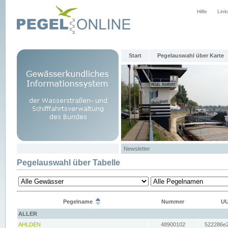
Hilfe
Link
Start
Pegelauswahl über Karte
Newsletter
Pegelauswahl über Tabelle
Pegelname
Nummer
UU
ALLER
AHLDEN
48900102
522286e2