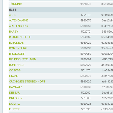
TÖNNING
9520070
00e386ac
ELBE
AKEN
502010
094b96e5
ALTENGAMME
5930070
2ee12b9a
ARTLENBURG
5930050
b3492c68
BARBY
502070
939f82ec
BLANKENESE UF
5952065
bacb459b
BLECKEDE
5930020
6aa1cd8e
BOIZENBURG
5930033
33e0bce0
BROKDORF
5970050
610ab204
BRUNSBÜTTEL MPM
5970094
d4f5f719
BUNTHAUS
5952020
ae1b91d0
COSWIG
501470
1ce53a59
CRANZ
5950070
e6b42536
CUXHAVEN STEUBENHÖFT
5990020
aad49293
DAMNATZ
5910030
c233674f
DESSAU
502000
1edc5fa4
DRESDEN
501060
70272185
DÖMITZ
5910025
6e3ea719
ELSTER
501390
c093b557