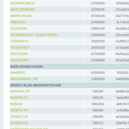
KLEINHEUBACH
24700200
355b02d2
KROTZENBURG
24700335
27eed51b
MAINFLINGEN
24700325
4627475d
OBERNAU
24700302
3c7cfb10
RAUNHEIM
24900108
db1684c1
SCHWEINFURT NEUER HAFEN
24300304
42ecae60
STEINBACH
24500100
1ed983c3
TRUNSTADT
24300202
a77aad00
WERTHEIM
24709089
0e065a22
WÜRZBURG
24300600
915d76e1
MAIN-DONAU-KANAL
BAMBERG
24300042
ff02f181
RIEDENBURG_UP
13409200
4a69e82e
MÜRITZ-ELDE-WASSERSTRASSE
BARKOW OP
596100
06d86c6b
BOBZIN OP
596120
faefa284
BUROW
5961601
a68cf527
DÖMITZ OP
596450
ec8188ee
DÖMITZ UP
596460
ad3a51da
ELDENA OP
596370
0fab94c7