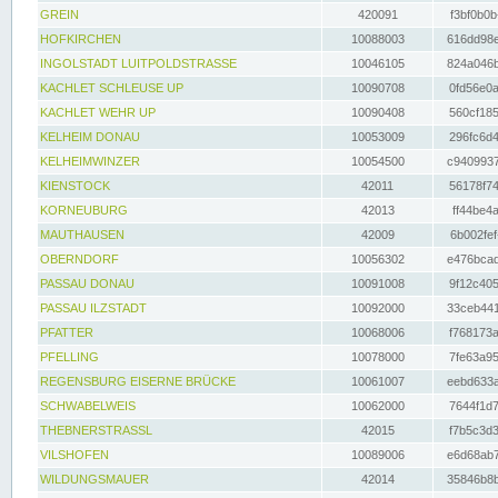
GREIN
420091
f3bf0b0b
HOFKIRCHEN
10088003
616dd98e
INGOLSTADT LUITPOLDSTRASSE
10046105
824a046b
KACHLET SCHLEUSE UP
10090708
0fd56e0a
KACHLET WEHR UP
10090408
560cf185
KELHEIM DONAU
10053009
296fc6d4
KELHEIMWINZER
10054500
c9409937
KIENSTOCK
42011
56178f74
KORNEUBURG
42013
ff44be4a
MAUTHAUSEN
42009
6b002fef
OBERNDORF
10056302
e476bcad
PASSAU DONAU
10091008
9f12c405
PASSAU ILZSTADT
10092000
33ceb441
PFATTER
10068006
f768173a
PFELLING
10078000
7fe63a95
REGENSBURG EISERNE BRÜCKE
10061007
eebd633a
SCHWABELWEIS
10062000
7644f1d7
THEBNERSTRASSL
42015
f7b5c3d3
VILSHOFEN
10089006
e6d68ab7
WILDUNGSMAUER
42014
35846b8b