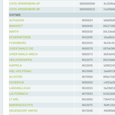
OSTE-SPERRWERK AP
9000000590
8c3295dc
OSTE-SPERRWERK BP
9000000532
7cb4566b
OSTSEE
ALTHAGEN
9650024
b8d05bf9
BARHÖFT
9650040
09227288
BARTH
9650030
00c33ed9
ECKERNFÖRDE
9610045
1faa9b2c
FLENSBURG
9610010
9e19c411
GREIFSWALD OIE
9690078
087b6386
GREIFSWALD-WIECK
9650073
6b53ef42
HEILIGENHAFEN
9610070
06219dd9
KAPPELN
9610035
b09f2243
KIEL-HOLTENAU
9610066
3ad4013f
KLOSTER
9670050
905e7328
KOSEROW
9690093
c0f33a36
LANGBALLIGAU
9610015
5a33bf14
LAUTERBACH
9670063
91922b9b
LT KIEL
9610050
736437d7
MARIENLEUCHTE
9610075
8effc15d
NEUENDORF HAFEN
9670046
492f85b8