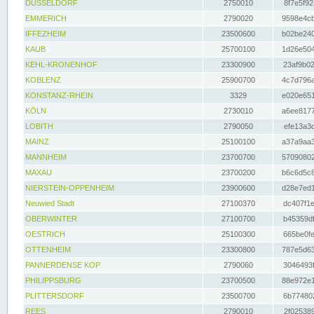
DÜSSELDORF
2750010
8f7e5f92
EMMERICH
2790020
9598e4cb
IFFEZHEIM
23500600
b02be240
KAUB
25700100
1d26e504
KEHL-KRONENHOF
23300900
23af9b02
KOBLENZ
25900700
4c7d796a
KONSTANZ-RHEIN
3329
e020e651
KÖLN
2730010
a6ee8177
LOBITH
2790050
efe13a3d
MAINZ
25100100
a37a9aa3
MANNHEIM
23700700
57090802
MAXAU
23700200
b6c6d5c8
NIERSTEIN-OPPENHEIM
23900600
d28e7ed1
Neuwied Stadt
27100370
dc407f1e
OBERWINTER
27100700
b45359df
OESTRICH
25100300
665be0fe
OTTENHEIM
23300800
787e5d63
PANNERDENSE KOP
2790060
3046493f
PHILIPPSBURG
23700500
88e972e1
PLITTERSDORF
23500700
6b774802
REES
2790010
2f025389