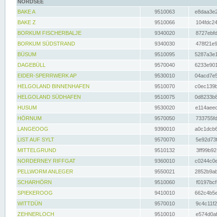
NORDSEE
BAKE A
9510063
e8daa3e2
BAKE Z
9510066
104fdc24
BORKUM FISCHERBALJE
9340020
8727ebfd
BORKUM SÜDSTRAND
9340030
478f21e9
BÜSUM
9510095
5287a3e1
DAGEBÜLL
9570040
6233e901
EIDER-SPERRWERK AP
9530010
04acd7e5
HELGOLAND BINNENHAFEN
9510070
c0ec139b
HELGOLAND SÜDHAFEN
9510075
0d8233b8
HUSUM
9530020
e114aeec
HÖRNUM
9570050
733755fd
LANGEOOG
9390010
a0c1dcb6
LIST AUF SYLT
9570070
5e92d73f
MITTELGRUND
9510132
3ff99b92
NORDERNEY RIFFGAT
9360010
c0244c0e
PELLWORM ANLEGER
9550021
2852b9ab
SCHARHÖRN
9510060
f0197bcf
SPIEKEROOG
9410010
662c4b5e
WITTDÜN
9570010
9c4c11f2
ZEHNERLOCH
9510010
e574d0af