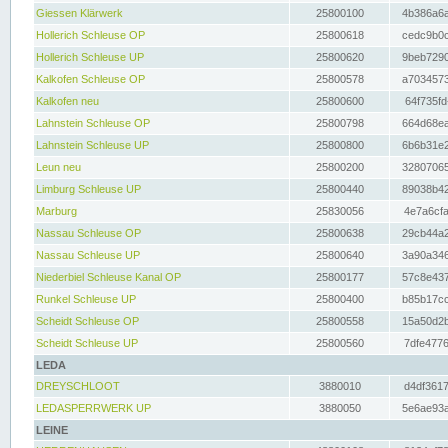
Giessen Klärwerk
25800100
4b386a6a
Hollerich Schleuse OP
25800618
cedc9b0c
Hollerich Schleuse UP
25800620
9beb7290
Kalkofen Schleuse OP
25800578
a7034573
Kalkofen neu
25800600
64f735fd
Lahnstein Schleuse OP
25800798
664d68ea
Lahnstein Schleuse UP
25800800
6b6b31e2
Leun neu
25800200
32807065
Limburg Schleuse UP
25800440
89038b42
Marburg
25830056
4e7a6cfa
Nassau Schleuse OP
25800638
29cb44a2
Nassau Schleuse UP
25800640
3a90a346
Niederbiel Schleuse Kanal OP
25800177
57c8e437
Runkel Schleuse UP
25800400
b85b17cc
Scheidt Schleuse OP
25800558
15a50d2b
Scheidt Schleuse UP
25800560
7dfe4776
LEDA
DREYSCHLOOT
3880010
d4df3617
LEDASPERRWERK UP
3880050
5e6ae93a
LEINE