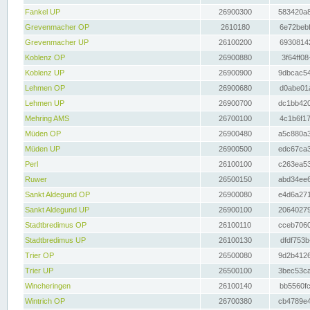
Fankel UP
26900300
583420a8
Grevenmacher OP
2610180
6e72bebf
Grevenmacher UP
26100200
69308142
Koblenz OP
26900880
3f64ff08
Koblenz UP
26900900
9dbcac54
Lehmen OP
26900680
d0abe01a
Lehmen UP
26900700
dc1bb420
Mehring AMS
26700100
4c1b6f17
Müden OP
26900480
a5c880a3
Müden UP
26900500
edc67ca3
Perl
26100100
c263ea53
Ruwer
26500150
abd34ee6
Sankt Aldegund OP
26900080
e4d6a271
Sankt Aldegund UP
26900100
20640279
Stadtbredimus OP
26100110
cceb7060
Stadtbredimus UP
26100130
dfdf753b
Trier OP
26500080
9d2b4126
Trier UP
26500100
3bec53ca
Wincheringen
26100140
bb5560fc
Wintrich OP
26700380
cb4789e4