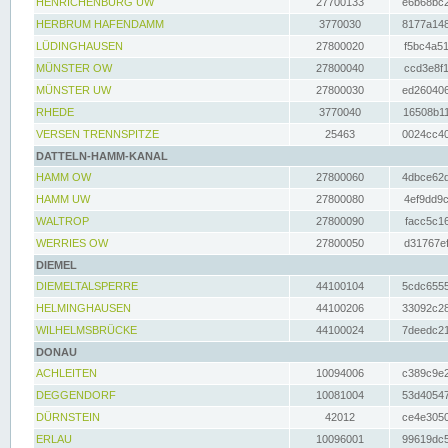
HENRICHENBURG UW
27700133
e6b68bc2
HERBRUM HAFENDAMM
3770030
8177a148
LÜDINGHAUSEN
27800020
f5bc4a51
MÜNSTER OW
27800040
ccd3e8f1
MÜNSTER UW
27800030
ed260406
RHEDE
3770040
16508b11
VERSEN TRENNSPITZE
25463
0024cc40
DATTELN-HAMM-KANAL
HAMM OW
27800060
4dbce62d
HAMM UW
27800080
4ef9dd9c
WALTROP
27800090
facc5c16
WERRIES OW
27800050
d31767ef
DIEMEL
DIEMELTALSPERRE
44100104
5cdc6555
HELMINGHAUSEN
44100206
33092c28
WILHELMSBRÜCKE
44100024
7deedc21
DONAU
ACHLEITEN
10094006
c389c9e2
DEGGENDORF
10081004
53d40547
DÜRNSTEIN
42012
ce4e3050
ERLAU
10096001
99619dc5