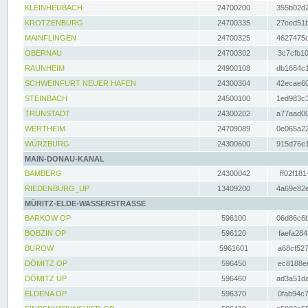
KLEINHEUBACH
24700200
355b02d2
KROTZENBURG
24700335
27eed51b
MAINFLINGEN
24700325
4627475d
OBERNAU
24700302
3c7cfb10
RAUNHEIM
24900108
db1684c1
SCHWEINFURT NEUER HAFEN
24300304
42ecae60
STEINBACH
24500100
1ed983c3
TRUNSTADT
24300202
a77aad00
WERTHEIM
24709089
0e065a22
WÜRZBURG
24300600
915d76e1
MAIN-DONAU-KANAL
BAMBERG
24300042
ff02f181
RIEDENBURG_UP
13409200
4a69e82e
MÜRITZ-ELDE-WASSERSTRASSE
BARKOW OP
596100
06d86c6b
BOBZIN OP
596120
faefa284
BUROW
5961601
a68cf527
DÖMITZ OP
596450
ec8188ee
DÖMITZ UP
596460
ad3a51da
ELDENA OP
596370
0fab94c7