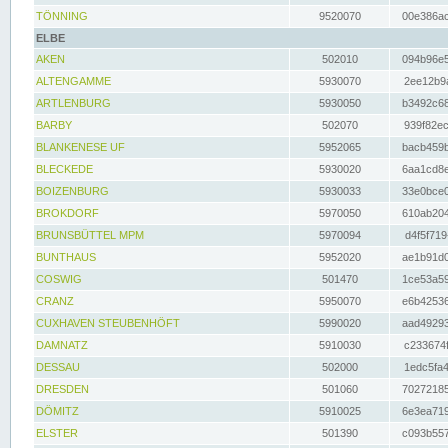
TÖNNING
9520070
00e386ac
ELBE
AKEN
502010
094b96e5
ALTENGAMME
5930070
2ee12b9a
ARTLENBURG
5930050
b3492c68
BARBY
502070
939f82ec
BLANKENESE UF
5952065
bacb459b
BLECKEDE
5930020
6aa1cd8e
BOIZENBURG
5930033
33e0bce0
BROKDORF
5970050
610ab204
BRUNSBÜTTEL MPM
5970094
d4f5f719
BUNTHAUS
5952020
ae1b91d0
COSWIG
501470
1ce53a59
CRANZ
5950070
e6b42536
CUXHAVEN STEUBENHÖFT
5990020
aad49293
DAMNATZ
5910030
c233674f
DESSAU
502000
1edc5fa4
DRESDEN
501060
70272185
DÖMITZ
5910025
6e3ea719
ELSTER
501390
c093b557