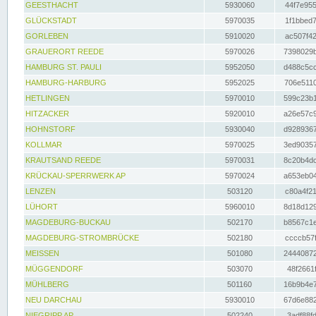
GEESTHACHT
5930060
44f7e955
GLÜCKSTADT
5970035
1f1bbed7
GORLEBEN
5910020
ac507f42
GRAUERORT REEDE
5970026
7398029b
HAMBURG ST. PAULI
5952050
d488c5cc
HAMBURG-HARBURG
5952025
706e5110
HETLINGEN
5970010
599c23b1
HITZACKER
5920010
a26e57c9
HOHNSTORF
5930040
d9289367
KOLLMAR
5970025
3ed90357
KRAUTSAND REEDE
5970031
8c20b4dc
KRÜCKAU-SPERRWERK AP
5970024
a653eb04
LENZEN
503120
c80a4f21
LÜHORT
5960010
8d18d129
MAGDEBURG-BUCKAU
502170
b8567c1e
MAGDEBURG-STROMBRÜCKE
502180
ccccb57f
MEISSEN
501080
24440872
MÜGGENDORF
503070
48f2661f
MÜHLBERG
501160
16b9b4e7
NEU DARCHAU
5930010
67d6e882
NIEGRIPP AP
502240
3adf88fd