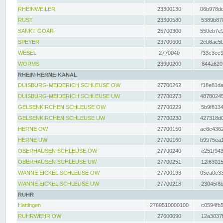
RHEINWEILER
23300130
06b978dd
RUST
23300580
5389b878
SANKT GOAR
25700300
550eb7e9
SPEYER
23700600
2cb8ae5b
WESEL
2770040
f33c3cc9
WORMS
23900200
844a620f
RHEIN-HERNE-KANAL
DUISBURG-MEIDERICH SCHLEUSE OW
27700262
f18e81da
DUISBURG-MEIDERICH SCHLEUSE UW
27700273
48780245
GELSENKIRCHEN SCHLEUSE OW
27700229
5b9f8134
GELSENKIRCHEN SCHLEUSE UW
27700230
427318d0
HERNE OW
27700150
ac6c4362
HERNE UW
27700160
b9975ea1
OBERHAUSEN SCHLEUSE OW
27700240
e251f943
OBERHAUSEN SCHLEUSE UW
27700251
12f63015
WANNE EICKEL SCHLEUSE OW
27700193
05ca0e33
WANNE EICKEL SCHLEUSE UW
27700218
23045f8b
RUHR
Hattingen
2769510000100
c0594fb5
RUHRWEHR OW
27600090
12a3037f