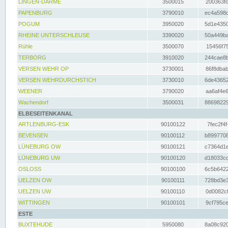
LINGEN-DARME
3500015
200363fc
PAPENBURG
3790010
ec4a598d
POGUM
3950020
5d1e4350
RHEINE UNTERSCHLEUSE
3390020
50a449ba
Rühle
3500070
15456f75
TERBORG
3910020
244cae8b
VERSEN WEHR OP
3730001
86f8dbab
VERSEN WEHRDURCHSTICH
3730010
6de43652
WEENER
3790020
aa6af4e6
Wachendorf
3500031
88698229
ELBESEITENKANAL
ARTLENBURG-ESK
90100122
7fec2f4f
BEVENSEN
90100112
b8997708
LÜNEBURG OW
90100121
c7364d1e
LÜNEBURG UW
90100120
d18033cd
OSLOSS
90100100
6c5b6422
UELZEN OW
90100111
728bd3e3
UELZEN UW
90100110
0d0082cf
WITTINGEN
90100101
9cf795ce
ESTE
BUXTEHUDE
5950080
8a08c920