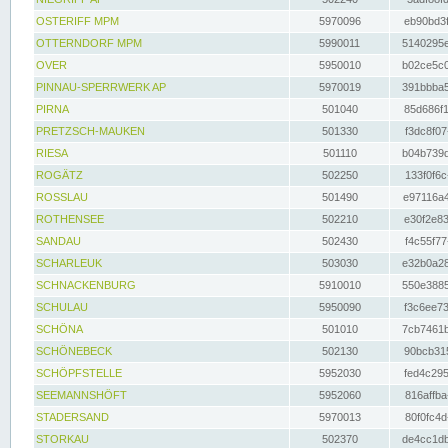
OSTERIFF MPM
5970096
eb90bd3f
OTTERNDORF MPM
5990011
5140295e
OVER
5950010
b02ce5c0
PINNAU-SPERRWERK AP
5970019
391bbba5
PIRNA
501040
85d686f1
PRETZSCH-MAUKEN
501330
f3dc8f07
RIESA
501110
b04b739d
ROGÄTZ
502250
133f0f6c
ROSSLAU
501490
e97116a4
ROTHENSEE
502210
e30f2e83
SANDAU
502430
f4c55f77
SCHARLEUK
503030
e32b0a28
SCHNACKENBURG
5910010
550e3885
SCHULAU
5950090
f3c6ee73
SCHÖNA
501010
7cb7461b
SCHÖNEBECK
502130
90bcb315
SCHÖPFSTELLE
5952030
fed4c295
SEEMANNSHÖFT
5952060
816affba
STADERSAND
5970013
80f0fc4d
STORKAU
502370
de4cc1db