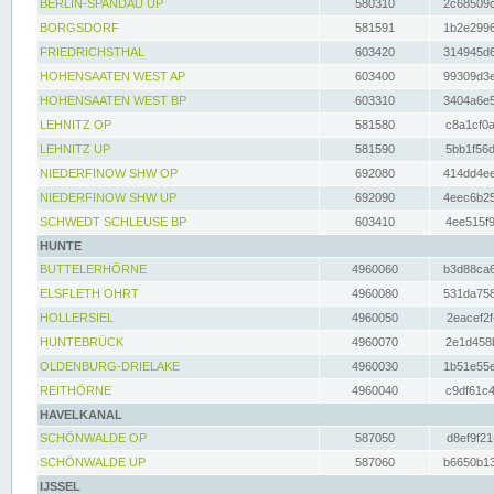
BERLIN-SPANDAU UP
580310
2c68509c
BORGSDORF
581591
1b2e2996
FRIEDRICHSTHAL
603420
314945d6
HOHENSAATEN WEST AP
603400
99309d3e
HOHENSAATEN WEST BP
603310
3404a6e5
LEHNITZ OP
581580
c8a1cf0a
LEHNITZ UP
581590
5bb1f56d
NIEDERFINOW SHW OP
692080
414dd4ee
NIEDERFINOW SHW UP
692090
4eec6b25
SCHWEDT SCHLEUSE BP
603410
4ee515f9
HUNTE
BUTTELERHÖRNE
4960060
b3d88ca6
ELSFLETH OHRT
4960080
531da758
HOLLERSIEL
4960050
2eacef2f
HUNTEBRÜCK
4960070
2e1d458b
OLDENBURG-DRIELAKE
4960030
1b51e55e
REITHÖRNE
4960040
c9df61c4
HAVELKANAL
SCHÖNWALDE OP
587050
d8ef9f21
SCHÖNWALDE UP
587060
b6650b13
IJSSEL