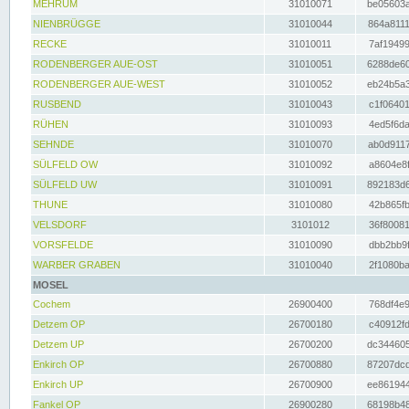
MEHRUM
31010071
be05603a
NIENBRÜGGE
31010044
864a8111
RECKE
31010011
7af19499
RODENBERGER AUE-OST
31010051
6288de60
RODENBERGER AUE-WEST
31010052
eb24b5a3
RUSBEND
31010043
c1f06401
RÜHEN
31010093
4ed5f6da
SEHNDE
31010070
ab0d9117
SÜLFELD OW
31010092
a8604e8f
SÜLFELD UW
31010091
892183d6
THUNE
31010080
42b865fb
VELSDORF
3101012
36f80081
VORSFELDE
31010090
dbb2bb9f
WARBER GRABEN
31010040
2f1080ba
MOSEL
Cochem
26900400
768df4e9
Detzem OP
26700180
c40912fd
Detzem UP
26700200
dc344605
Enkirch OP
26700880
87207dcd
Enkirch UP
26700900
ee861944
Fankel OP
26900280
68198b48