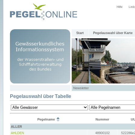
Hilfe
Link
Start
Pegelauswahl über Karte
Newsletter
Pegelauswahl über Tabelle
Pegelname
Nummer
UU
ALLER
AHLDEN
48900102
522286e2