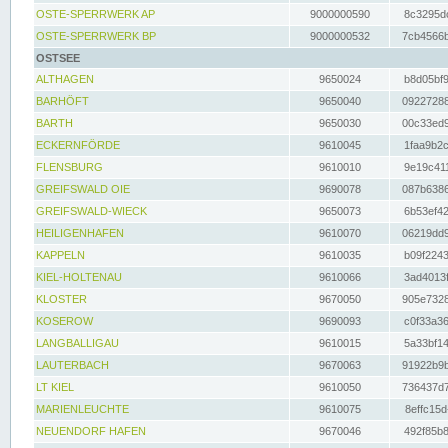
OSTE-SPERRWERK AP
9000000590
8c3295dc
OSTE-SPERRWERK BP
9000000532
7cb4566b
OSTSEE
ALTHAGEN
9650024
b8d05bf9
BARHÖFT
9650040
09227288
BARTH
9650030
00c33ed9
ECKERNFÖRDE
9610045
1faa9b2c
FLENSBURG
9610010
9e19c411
GREIFSWALD OIE
9690078
087b6386
GREIFSWALD-WIECK
9650073
6b53ef42
HEILIGENHAFEN
9610070
06219dd9
KAPPELN
9610035
b09f2243
KIEL-HOLTENAU
9610066
3ad4013f
KLOSTER
9670050
905e7328
KOSEROW
9690093
c0f33a36
LANGBALLIGAU
9610015
5a33bf14
LAUTERBACH
9670063
91922b9b
LT KIEL
9610050
736437d7
MARIENLEUCHTE
9610075
8effc15d
NEUENDORF HAFEN
9670046
492f85b8