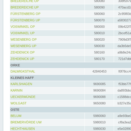
BREDEREICHE OP
580080
308f5979
BREDEREICHE UP
580090
470acd2a
FÜRSTENBERG OP
580060
2c95f83d
FÜRSTENBERG UP
580070
a5830277
VOßWINKEL OP
580000
09b422f7
VOßWINKEL UP
580010
2bcef51a
WESENBERG OP
580020
7909d3f7
WESENBERG UP
580030
da3b5de9
ZEHDENICK OP
580160
a9b8e24c
ZEHDENICK UP
580170
721d7dbf
ORKE
DALWIGKSTHAL
42840453
f0f78cc4
KLEINES HAFF
KARLSHAGEN
9690085
f53bb77f
KARNIN
9690084
da893bbd
UECKERMÜNDE
9690088
c1588dcc
WOLGAST
9650080
b327e35c
OSTE
BELUM
5980060
a9e93be0
BREMERVÖRDE UW
5980010
cf8a3ea2
HECHTHAUSEN
5980030
e5e02890