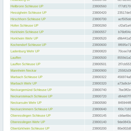
Heilbronn Schleuse UP
23800560
f77df170
Hessigheim Schleuse UP
23800420
23517de9
Hirschhorn Schleuse UP
23800700
acf505dd
Hofen Schleuse UP
23800260
cf2af1a4
Horkheim Schleuse UP
23800557
b76bf04c
Horkheim Wehr UP
23800520
d9b441a5
Kochendorf Schleuse UP
23800600
8f695e71
Ladenburg Wehr UP
23800820
70cee7df
Lauffen
23800500
8559d1a0
Lauffen Schleuse UP
23800501
2f7cb553
Mannheim Neckar
23800900
25582d3f
Marbach Schleuse UP
23800322
456974a8
Marbach Wehr UP
23800320
a73a9cb4
Neckargemünd Schleuse UP
23800740
7be3ff2e
Neckarsteinach Schleuse UP
23800720
d64d07f7
Neckarsulm Wehr UP
23800580
845944f8
Neckarzimmern Schleuse UP
23800640
f00c7183
Oberesslingen Schleuse UP
23800145
cbfae6bc
Oberesslingen Wehr UP
23800140
9de0843a
Obertürkheim Schleuse UP
23800200
80e002d8