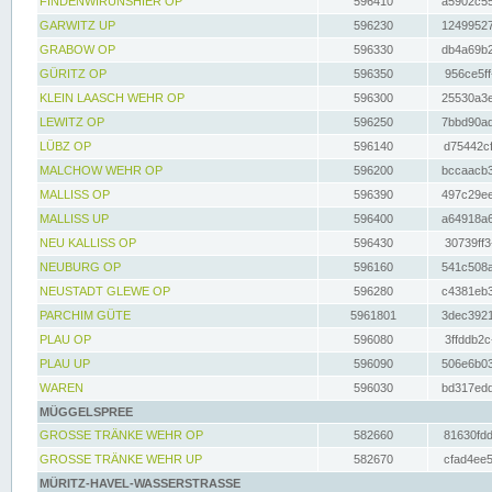
FINDENWIRUNSHIER OP
596410
a5902c55
GARWITZ UP
596230
12499527
GRABOW OP
596330
db4a69b2
GÜRITZ OP
596350
956ce5ff
KLEIN LAASCH WEHR OP
596300
25530a3e
LEWITZ OP
596250
7bbd90ad
LÜBZ OP
596140
d75442cf
MALCHOW WEHR OP
596200
bccaacb3
MALLISS OP
596390
497c29ee
MALLISS UP
596400
a64918a6
NEU KALLISS OP
596430
30739ff3
NEUBURG OP
596160
541c508a
NEUSTADT GLEWE OP
596280
c4381eb3
PARCHIM GÜTE
5961801
3dec3921
PLAU OP
596080
3ffddb2c
PLAU UP
596090
506e6b03
WAREN
596030
bd317edd
MÜGGELSPREE
GROSSE TRÄNKE WEHR OP
582660
81630fdd
GROSSE TRÄNKE WEHR UP
582670
cfad4ee5
MÜRITZ-HAVEL-WASSERSTRASSE