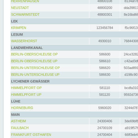
HERRENHAUSEN
48800108
8134af78
NEUSTADT
48800200
dda39817
SCHWARMSTEDT
48800301
8e16bd66
LEK
KRIMPEN
123456784
f5c96f13
LESUM
WASSERHORST
4930010
76844306
LANDWEHRKANAL
BERLIN-OBERSCHLEUSE OP
586600
24ce3282
BERLIN-OBERSCHLEUSE UP
586610
c42ad3df
BERLIN-UNTERSCHLEUSE OP
586620
503ad891
BERLIN-UNTERSCHLEUSE UP
586630
d198c901
LYCHENER GEWÄSSER
HIMMELPFORT OP
581110
bcdfa310
HIMMELPFORT UP
581120
9592d736
LÜHE
HORNEBURG
5960020
3244d787
MAIN
ASTHEIM
24300406
3de69bf8
FAULBACH
24700109
a919f57f
FRANKFURT OSTHAFEN
24700404
66ff3eb4