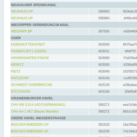
NEUHAUSER SPEISEKANAL
NEUHAUS OP
585850
963bdc26
NEUHAUS UP
585860
bf48cefd
NIEGRIPPER VERBINDUNGSKANAL
NIEGRIPP BP
587500
e506460f
ODER
EISENHÜTTENSTADT
603000
8675aa70
FRANKFURT1 (ODER)
603031
bffdf7f2
HOHENSAATEN-FINOW
603080
f7a639a4
KIENITZ
603050
6298a8f9
KIETZ
603040
16258271
RATZDORF
603140
ca3f535b
SCHWEDT-ODERBRÜCKE
603130
e28babaa
STÜTZKOW
603100
30bff0df
ORANIENBURGER HAVEL
OHV KM 3.014 (HOCHSPANNUNG)
580271
eea7e3dc
OHv km 1.467 (Blaues Wunder)
580272
8b51c505
OBERE HAVEL-WASSERSTRASSE
BISCHOFSWERDER OP
581520
16a780aa
BISCHOFSWERDER UP
581530
74134dc6