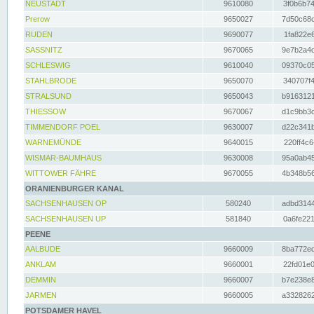
NEUSTADT
9610080
3f0b6b74
Prerow
9650027
7d50c68c
RUDEN
9690077
1fa822e6
SASSNITZ
9670065
9e7b2a4d
SCHLESWIG
9610040
09370c05
STAHLBRODE
9650070
340707f4
STRALSUND
9650043
b9163121
THIESSOW
9670067
d1c9bb3c
TIMMENDORF POEL
9630007
d22c341b
WARNEMÜNDE
9640015
220ff4c6
WISMAR-BAUMHAUS
9630008
95a0ab45
WITTOWER FÄHRE
9670055
4b348b56
ORANIENBURGER KANAL
SACHSENHAUSEN OP
580240
adbd3144
SACHSENHAUSEN UP
581840
0a6fe221
PEENE
AALBUDE
9660009
8ba772ed
ANKLAM
9660001
22fd01e0
DEMMIN
9660007
b7e238e8
JARMEN
9660005
a3328262
POTSDAMER HAVEL