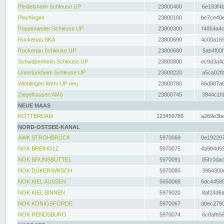
Pleidelsheim Schleuse UP
23800400
6e183f4b
Plochingen
23800100
be7ce40e
Poppenweiler Schleuse UP
23800300
f4854a4c
Rockenau SKA
23800690
4c00a166
Rockenau Schleuse UP
23800680
5ab4f00f
Schwabenheim Schleuse UP
23800800
ec9d3a4d
Untertürkheim Schleuse UP
23800220
a5ca02fb
Wieblingen Wehr UP neu
23800780
66d887a6
Ziegelhausen AMS
23800745
3944c1fd
NEUE MAAS
ROTTERDAM
123456786
a269e3be
NORD-OSTSEE-KANAL
AWK STROHBRÜCK
5970069
0e192297
NOK BREIHOLZ
5970075
4a904d59
NOK BRUNSBÜTTEL
5970091
85fc0dac
NOK DÜKERSWISCH
5970085
3954300d
NOK KIEL AUSSEN
5650068
6dc44585
NOK KIEL BINNEN
5979020
8af24d6a
NOK KÖNIGSFÖRDE
5970067
d0ec2790
NOK RENDSBURG
5970074
8c8afb56