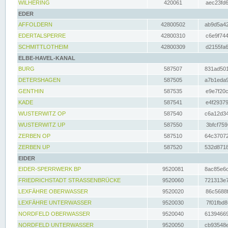
WILHERING
420061
aec23fd6
EDER
AFFOLDERN
42800502
ab9d5a42
EDERTALSPERRE
42800310
c6e9f744
SCHMITTLOTHEIM
42800309
d2155fa6
ELBE-HAVEL-KANAL
BURG
587507
831ad501
DETERSHAGEN
587505
a7b1eda9
GENTHIN
587535
e9e7f20c
KADE
587541
e4f29379
WUSTERWITZ OP
587540
c6a12d34
WUSTERWITZ UP
587550
3bfcf759
ZERBEN OP
587510
64c37072
ZERBEN UP
587520
532d8718
EIDER
EIDER-SPERRWERK BP
9520081
8ac85e6c
FRIEDRICHSTADT STRASSENBRÜCKE
9520060
721313e7
LEXFÄHRE OBERWASSER
9520020
86c5688f
LEXFÄHRE UNTERWASSER
9520030
7f01fbd8
NORDFELD OBERWASSER
9520040
61394669
NORDFELD UNTERWASSER
9520050
cb93548e