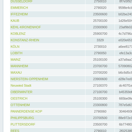
DÜSSELDORF
2750010
8f7e5f92
EMMERICH
2790020
9598e4cb
IFFEZHEIM
23500600
b02be240
KAUB
25700100
1d26e504
KEHL-KRONENHOF
23300900
23af9b02
KOBLENZ
25900700
4c7d796a
KONSTANZ-RHEIN
3329
e020e651
KÖLN
2730010
a6ee8177
LOBITH
2790050
efe13a3d
MAINZ
25100100
a37a9aa3
MANNHEIM
23700700
57090802
MAXAU
23700200
b6c6d5c8
NIERSTEIN-OPPENHEIM
23900600
d28e7ed1
Neuwied Stadt
27100370
dc407f1e
OBERWINTER
27100700
b45359df
OESTRICH
25100300
665be0fe
OTTENHEIM
23300800
787e5d63
PANNERDENSE KOP
2790060
3046493f
PHILIPPSBURG
23700500
88e972e1
PLITTERSDORF
23500700
6b774802
REES
2790010
2f025389