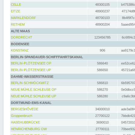
CELLE
48300105
b475386c
EITZE
48900237
47174d8f
MARKLENDORF
48700103
8b4f9f7c
RETHEM
48900204
5aaed954
ALTE MAAS
DORDRECHT
123456785
6c6f84c2
BODENSEE
KONSTANZ
906
aa9179c1
BERLIN-SPANDAUER-SCHIFFFAHRTSKANAL
BERLIN-PLÖTZENSEE OP
586640
ee52ce62
BERLIN-PLÖTZENSEE UP
586650
45721a68
DAHME-WASSERSTRASSE
BERLIN-SCHMÖCKWITZ
586810
6b595707
NEUE MÜHLE SCHLEUSE OP
586270
0e0dbcc9
NEUE MÜHLE SCHLEUSE UP
586280
c9a6c3bf
DORTMUND-EMS-KANAL
BERGESHÖVEDE
34000010
ade3a084
Groppenbruch
27700122
7bbdb421
HASEHUBBRÜCKE
3690010
04572010
HENRICHENBURG OW
27700111
70bee932