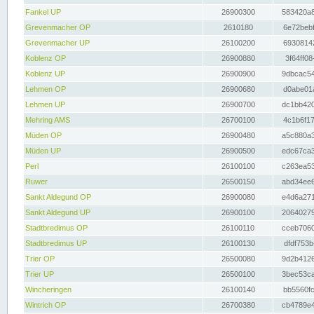
Fankel UP
26900300
583420a8
Grevenmacher OP
2610180
6e72bebf
Grevenmacher UP
26100200
69308142
Koblenz OP
26900880
3f64ff08
Koblenz UP
26900900
9dbcac54
Lehmen OP
26900680
d0abe01a
Lehmen UP
26900700
dc1bb420
Mehring AMS
26700100
4c1b6f17
Müden OP
26900480
a5c880a3
Müden UP
26900500
edc67ca3
Perl
26100100
c263ea53
Ruwer
26500150
abd34ee6
Sankt Aldegund OP
26900080
e4d6a271
Sankt Aldegund UP
26900100
20640279
Stadtbredimus OP
26100110
cceb7060
Stadtbredimus UP
26100130
dfdf753b
Trier OP
26500080
9d2b4126
Trier UP
26500100
3bec53ca
Wincheringen
26100140
bb5560fc
Wintrich OP
26700380
cb4789e4