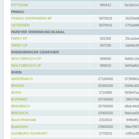
POTSDAM
580412
5e10e1e7
PINNAU
PINNAU-SPERRWERK BP
5970018
26259e8f
UETERSEN
5970016
575da86f
PAREYER VERBINDUNGSKANAL
PAREY EP
502300
25ca1bef
PAREY UP
587530
bafddcbf
RHEINSBERGER GEWÄSSER
WOLFSBRUCH OP
589000
4d00c13e
WOLFSBRUCH UP
589010
3d43a8d7
RHEIN
ANDERNACH
27100400
5735892a
BINGEN
25300200
0309cd61
BONN
2710080
593647aa
BOPPARD
25700500
2ff6379d
BRAUBACH
25700600
d6dc44d1
BREISACH
23300320
9da1ad2b
Basel-Rheinhalle
2310010
94f6eff1
Bodenheim
23900620
f6be7857
DUISBURG-RUHRORT
2770010
c0f51e35