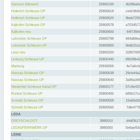
Giessen Klärwerk
25800100
4b386a6a
Hollerich Schleuse OP
25800618
cedc9b0c
Hollerich Schleuse UP
25800620
9beb7290
Kalkofen Schleuse OP
25800578
a7034573
Kalkofen neu
25800600
64f735fd
Lahnstein Schleuse OP
25800798
664d68ea
Lahnstein Schleuse UP
25800800
6b6b31e2
Leun neu
25800200
32807065
Limburg Schleuse UP
25800440
89038b42
Marburg
25830056
4e7a6cfa
Nassau Schleuse OP
25800638
29cb44a2
Nassau Schleuse UP
25800640
3a90a346
Niederbiel Schleuse Kanal OP
25800177
57c8e437
Runkel Schleuse UP
25800400
b85b17cc
Scheidt Schleuse OP
25800558
15a50d2b
Scheidt Schleuse UP
25800560
7dfe4776
LEDA
DREYSCHLOOT
3880010
d4df3617
LEDASPERRWERK UP
3880050
5e6ae93a
LEINE