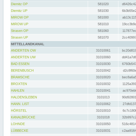
Diemitz OP
581020
d6426c42
Diemitz UP
581030
6b3b55e2
MIROW OP
581000
ab13c115
MIROW UP
581010
19cc3b9a
Strasen OP
581060
117877ec
Strasen UP
581070
2cc40997
MITTELLANDKANAL
ANDERTEN OW
31010061
bc20d819
ANDERTEN UW
31010060
dd41a7d6
BAD ESSEN
31010030
6760b547
BERENBUSCH
31010042
d2c8f60e
BRAMSCHE
31010020
bec8a6a5
BROXTEN
31010032
1125a391
HAHLEN
31010041
ac970eb0
HALDENSLEBEN
3101013
90d92801
HANN. LIST
31010062
27dfd137
HÖRSTEL
31010010
6c7c180f
KANALBRÜCKE
3101018
32b997c2
LOHNDE
31010050
516c4814
LÜBBECKE
31010031
c2aa9164