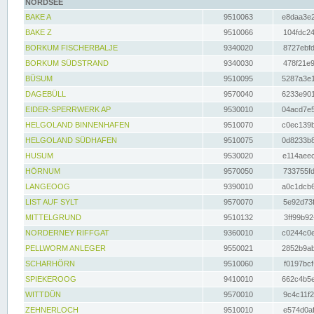
NORDSEE
BAKE A
9510063
e8daa3e2
BAKE Z
9510066
104fdc24
BORKUM FISCHERBALJE
9340020
8727ebfd
BORKUM SÜDSTRAND
9340030
478f21e9
BÜSUM
9510095
5287a3e1
DAGEBÜLL
9570040
6233e901
EIDER-SPERRWERK AP
9530010
04acd7e5
HELGOLAND BINNENHAFEN
9510070
c0ec139b
HELGOLAND SÜDHAFEN
9510075
0d8233b8
HUSUM
9530020
e114aeec
HÖRNUM
9570050
733755fd
LANGEOOG
9390010
a0c1dcb6
LIST AUF SYLT
9570070
5e92d73f
MITTELGRUND
9510132
3ff99b92
NORDERNEY RIFFGAT
9360010
c0244c0e
PELLWORM ANLEGER
9550021
2852b9ab
SCHARHÖRN
9510060
f0197bcf
SPIEKEROOG
9410010
662c4b5e
WITTDÜN
9570010
9c4c11f2
ZEHNERLOCH
9510010
e574d0af