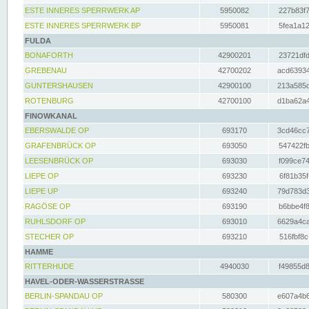
ESTE INNERES SPERRWERK AP
5950082
227b83f7
ESTE INNERES SPERRWERK BP
5950081
5fea1a12
FULDA
BONAFORTH
42900201
23721dfd
GREBENAU
42700202
acd63934
GUNTERSHAUSEN
42900100
213a585d
ROTENBURG
42700100
d1ba62a4
FINOWKANAL
EBERSWALDE OP
693170
3cd46cc7
GRAFENBRÜCK OP
693050
547422fb
LEESENBRÜCK OP
693030
f099ce74
LIEPE OP
693230
6f81b35f
LIEPE UP
693240
79d783d3
RAGÖSE OP
693190
b6bbe4f8
RUHLSDORF OP
693010
6629a4ca
STECHER OP
693210
516fbf8c
HAMME
RITTERHUDE
4940030
f49855d8
HAVEL-ODER-WASSERSTRASSE
BERLIN-SPANDAU OP
580300
e607a4b6