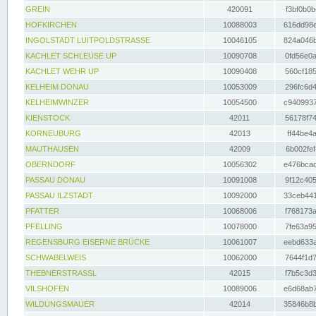
GREIN
420091
f3bf0b0b
HOFKIRCHEN
10088003
616dd98e
INGOLSTADT LUITPOLDSTRASSE
10046105
824a046b
KACHLET SCHLEUSE UP
10090708
0fd56e0a
KACHLET WEHR UP
10090408
560cf185
KELHEIM DONAU
10053009
296fc6d4
KELHEIMWINZER
10054500
c9409937
KIENSTOCK
42011
56178f74
KORNEUBURG
42013
ff44be4a
MAUTHAUSEN
42009
6b002fef
OBERNDORF
10056302
e476bcad
PASSAU DONAU
10091008
9f12c405
PASSAU ILZSTADT
10092000
33ceb441
PFATTER
10068006
f768173a
PFELLING
10078000
7fe63a95
REGENSBURG EISERNE BRÜCKE
10061007
eebd633a
SCHWABELWEIS
10062000
7644f1d7
THEBNERSTRASSL
42015
f7b5c3d3
VILSHOFEN
10089006
e6d68ab7
WILDUNGSMAUER
42014
35846b8b