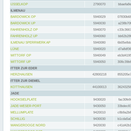
IJSSELKOP
2790070
bbaefa8e
ILMENAU
BARDOWICK OP
5940029
07830b68
BARDOWICK UP
5940030
a238b70f
FAHRENHOLZ OP
5940070
c33c3667
FAHRENHOLZ UP
5940060
bb62b28f
ILMENAU SPERRWERK AP
5940080
6b05e8dc
LÜNE
5940020
d7a8df36
WITTORF OP
5940049
eb3d4195
WITTORF UP
5940050
308c39b6
ITTER ZUR EDER
HERZHAUSEN
42800218
855205e7
ITTER ZUR DIEMEL
KOTTHAUSEN
44100013
36243256
JADE
HOOKSIELPLATE
9430020
fac30fe9
JADE-WESER-PORT
9430050
33bdec83
MELLUMPLATE
9420010
c8b9a2b6
SCHILLIG
9430030
b1cda5a0
WANGEROOGE NORD
9420030
c41d42b1