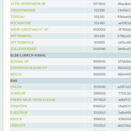
STÖR-SPERRWERK AP
5970041
d9acdbec
TANGERMÜNDE
502350
13e91b77
TORGAU
501261
83bbaedb
VOCKERODE
501480
ae93f2a5
WEHR GEESTHACHT UP
5930062
0f7f58a8
WITTENBERG
501420
070b1eb4
WITTENBERGE
503050
cbf3cd49
ZOLLENSPIEKER
5930090
3de8ea26
ELBE-LÜBECK-KANAL
BÜSSAU UP
9669040
bf7bb8e8
DONNERSCHLEUSE OP
9660049
45634232
MÖLLN
9660050
46644438
EMS
DALUM
3550040
ad357e52
DUKEGAT
3990020
7753c1fa
EMDEN NEUE SEESCHLEUSE
3970010
edfdf747
EMSHÖRN
9340010
c8af067c
FUESTRUP
3310010
3a8ed45f
KNOCK
3990010
438b565e
LEERORT
3910010
abb23dad