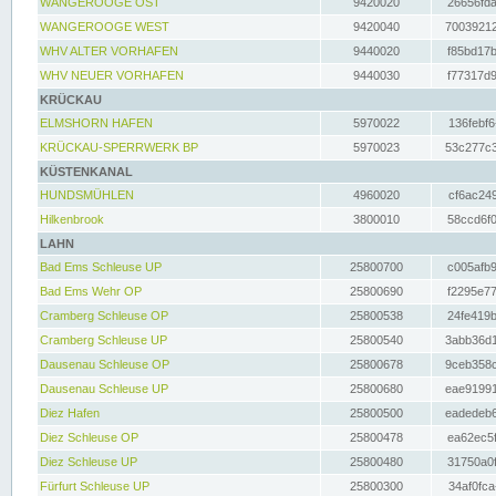
WANGEROOGE OST
9420020
26656fda
WANGEROOGE WEST
9420040
70039212
WHV ALTER VORHAFEN
9440020
f85bd17b
WHV NEUER VORHAFEN
9440030
f77317d9
KRÜCKAU
ELMSHORN HAFEN
5970022
136febf6
KRÜCKAU-SPERRWERK BP
5970023
53c277c3
KÜSTENKANAL
HUNDSMÜHLEN
4960020
cf6ac249
Hilkenbrook
3800010
58ccd6f0
LAHN
Bad Ems Schleuse UP
25800700
c005afb9
Bad Ems Wehr OP
25800690
f2295e77
Cramberg Schleuse OP
25800538
24fe419b
Cramberg Schleuse UP
25800540
3abb36d1
Dausenau Schleuse OP
25800678
9ceb358c
Dausenau Schleuse UP
25800680
eae91991
Diez Hafen
25800500
eadedeb6
Diez Schleuse OP
25800478
ea62ec5f
Diez Schleuse UP
25800480
31750a0f
Fürfurt Schleuse UP
25800300
34af0fca