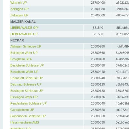
Wintrich UP
26700400
a392113c
Zeltingen OP
26700580
8b802863
Zeltingen UP
26700600
d867e7e9
MALZER KANAL
LIEBENWALDE OP
581540
3f8ceb6d
LIEBENWALDE UP
581550
a1cf60be
NECKAR
Aldingen Schleuse UP
23800280
dfdfb4ff
Beihingen Wehr UP
23800360
8a2e3048
Besigheim SKA
23800460
46d8ed02
Besigheim Schleuse UP
23800480
57db82c7
Besigheim Wehr UP
23800440
42c11b7a
Cannstatt Schleuse UP
23800240
7068d262
Deizisau Schleuse UP
23800120
c5b6243d
Esslingen Schleuse UP
23800180
130a3761
Esslingen Wehr OP
23800176
31c32a38
Feudenheim Schleuse UP
23800840
48a939b9
Gundelsheim UP
23800620
fc1072e4
Guttenbach Schleuse UP
23800660
bd36404b
Hassmersheim AMS
23800630
0e1b8ae0
Heidelberg UP
23800760
827b2685