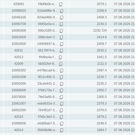
420091
f3bf0b0b-e...
2079.1
07.08.2026 21
10088003
616dd98e-8...
2256.9
07.08.2026 21
10046105
824a046b-9...
2458.3
07.08.2026 21
10090708
0fd56e0a-e...
2230.3
07.08.2026 21
10090408
560cf185-0...
2230.724
07.08.2026 21
10053009
296fc6d4-3...
2414.8
07.08.2026 21
10054500
c9409937-b...
2409.7
07.08.2026 21
42011
56178f74-b...
2015.2
07.08.2026 21
42013
ff44be4a-f...
1941.5
07.08.2026 21
42009
6b002fef-8...
2111.0
07.08.2026 21
10056302
e476bcad-b...
2397.4
07.08.2026 21
10091008
9f12c405-3...
2226.7
07.08.2026 21
10092000
33ceb441-2...
2225.2
07.08.2026 21
10068006
f768173a-7...
2350.7
07.08.2026 21
10078000
7fe63a95-8...
2305.5
07.08.2026 21
10061007
eebd633a-3...
2379.3
07.08.2026 21
10062000
7644f1d7-3...
2376.5
07.08.2026 21
42015
f7b5c3d3-3...
1879.2
07.08.2026 21
10089006
e6d68ab7-5...
2249.5
07.08.2026 21
42014
35846b8b-e...
1894.7
07.08.2026 21