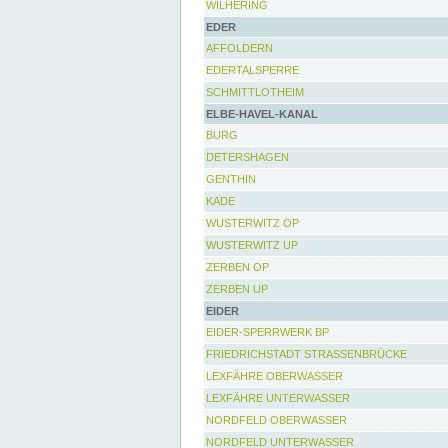
WILHERING
EDER
AFFOLDERN
EDERTALSPERRE
SCHMITTLOTHEIM
ELBE-HAVEL-KANAL
BURG
DETERSHAGEN
GENTHIN
KADE
WUSTERWITZ OP
WUSTERWITZ UP
ZERBEN OP
ZERBEN UP
EIDER
EIDER-SPERRWERK BP
FRIEDRICHSTADT STRASSENBRÜCKE
LEXFÄHRE OBERWASSER
LEXFÄHRE UNTERWASSER
NORDFELD OBERWASSER
NORDFELD UNTERWASSER