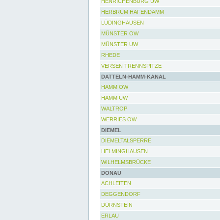
HENRICHENBURG UW
HERBRUM HAFENDAMM
LÜDINGHAUSEN
MÜNSTER OW
MÜNSTER UW
RHEDE
VERSEN TRENNSPITZE
DATTELN-HAMM-KANAL
HAMM OW
HAMM UW
WALTROP
WERRIES OW
DIEMEL
DIEMELTALSPERRE
HELMINGHAUSEN
WILHELMSBRÜCKE
DONAU
ACHLEITEN
DEGGENDORF
DÜRNSTEIN
ERLAU