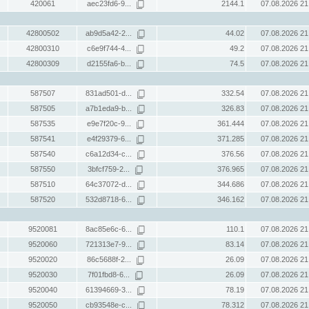
420061
aec23fd6-9...
2144.1
07.08.2026 21
42800502
ab9d5a42-2...
44.02
07.08.2026 21
42800310
c6e9f744-4...
49.2
07.08.2026 21
42800309
d2155fa6-b...
74.5
07.08.2026 21
587507
831ad501-d...
332.54
07.08.2026 21
587505
a7b1eda9-b...
326.83
07.08.2026 21
587535
e9e7f20c-9...
361.444
07.08.2026 21
587541
e4f29379-6...
371.285
07.08.2026 21
587540
c6a12d34-c...
376.56
07.08.2026 21
587550
3bfcf759-2...
376.965
07.08.2026 21
587510
64c37072-d...
344.686
07.08.2026 21
587520
532d8718-6...
346.162
07.08.2026 21
9520081
8ac85e6c-6...
110.1
07.08.2026 21
9520060
721313e7-9...
83.14
07.08.2026 21
9520020
86c5688f-2...
26.09
07.08.2026 21
9520030
7f01fbd8-6...
26.09
07.08.2026 21
9520040
61394669-3...
78.19
07.08.2026 21
9520050
cb93548e-c...
78.312
07.08.2026 21