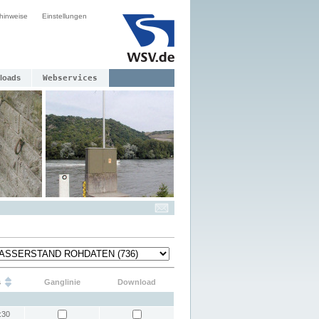
hinweise
Einstellungen
loads
Webservices
s
Ganglinie
Download
:30