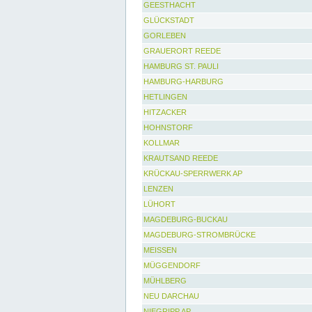
GEESTHACHT
GLÜCKSTADT
GORLEBEN
GRAUERORT REEDE
HAMBURG ST. PAULI
HAMBURG-HARBURG
HETLINGEN
HITZACKER
HOHNSTORF
KOLLMAR
KRAUTSAND REEDE
KRÜCKAU-SPERRWERK AP
LENZEN
LÜHORT
MAGDEBURG-BUCKAU
MAGDEBURG-STROMBRÜCKE
MEISSEN
MÜGGENDORF
MÜHLBERG
NEU DARCHAU
NIEGRIPP AP