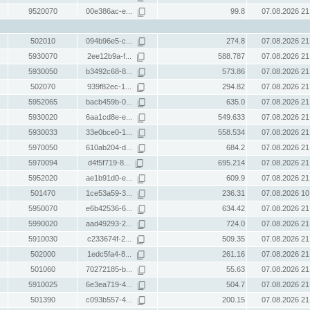
9520070
00e386ac-e...
99.8
07.08.2026 21
502010
094b96e5-c...
274.8
07.08.2026 21
5930070
2ee12b9a-f...
588.787
07.08.2026 21
5930050
b3492c68-8...
573.86
07.08.2026 21
502070
939f82ec-1...
294.82
07.08.2026 21
5952065
bacb459b-0...
635.0
07.08.2026 21
5930020
6aa1cd8e-e...
549.633
07.08.2026 21
5930033
33e0bce0-1...
558.534
07.08.2026 21
5970050
610ab204-d...
684.2
07.08.2026 21
5970094
d4f5f719-8...
695.214
07.08.2026 21
5952020
ae1b91d0-e...
609.9
07.08.2026 21
501470
1ce53a59-3...
236.31
07.08.2026 10
5950070
e6b42536-6...
634.42
07.08.2026 21
5990020
aad49293-2...
724.0
07.08.2026 21
5910030
c233674f-2...
509.35
07.08.2026 21
502000
1edc5fa4-8...
261.16
07.08.2026 21
501060
70272185-b...
55.63
07.08.2026 21
5910025
6e3ea719-4...
504.7
07.08.2026 21
501390
c093b557-4...
200.15
07.08.2026 21