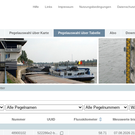
Hilfe
Links
Impressum
Nutzungsbedingungen
Datenschutz
Pegelauswahl über Karte
Pegelauswahl über Tabelle
Abo
Down
tter
Nummer
UUID
Flusskilometer
Messwerte bi
48900102
522286e2-b...
58.71
07.08.2026 21