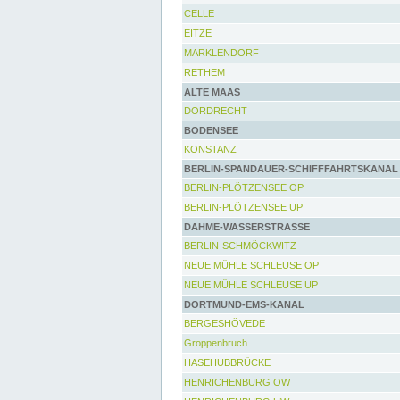
CELLE
EITZE
MARKLENDORF
RETHEM
ALTE MAAS
DORDRECHT
BODENSEE
KONSTANZ
BERLIN-SPANDAUER-SCHIFFFAHRTSKANAL
BERLIN-PLÖTZENSEE OP
BERLIN-PLÖTZENSEE UP
DAHME-WASSERSTRASSE
BERLIN-SCHMÖCKWITZ
NEUE MÜHLE SCHLEUSE OP
NEUE MÜHLE SCHLEUSE UP
DORTMUND-EMS-KANAL
BERGESHÖVEDE
Groppenbruch
HASEHUBBRÜCKE
HENRICHENBURG OW