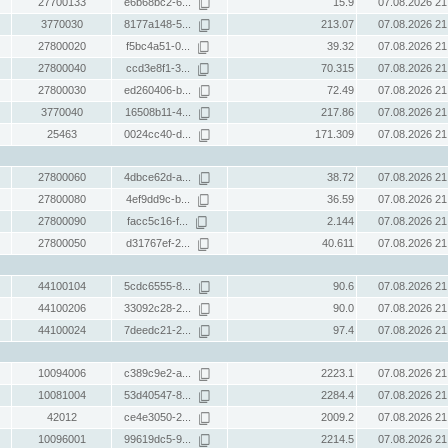
27700133
e6b68bc2-6...
15.9
07.08.2026 21
3770030
8177a148-5...
213.07
07.08.2026 21
27800020
f5bc4a51-0...
39.32
07.08.2026 21
27800040
ccd3e8f1-3...
70.315
07.08.2026 21
27800030
ed260406-b...
72.49
07.08.2026 21
3770040
16508b11-4...
217.86
07.08.2026 21
25463
0024cc40-d...
171.309
07.08.2026 21
27800060
4dbce62d-a...
38.72
07.08.2026 21
27800080
4ef9dd9c-b...
36.59
07.08.2026 21
27800090
facc5c16-f...
2.144
07.08.2026 21
27800050
d31767ef-2...
40.611
07.08.2026 21
44100104
5cdc6555-8...
90.6
07.08.2026 21
44100206
33092c28-2...
90.0
07.08.2026 21
44100024
7deedc21-2...
97.4
07.08.2026 21
10094006
c389c9e2-a...
2223.1
07.08.2026 21
10081004
53d40547-8...
2284.4
07.08.2026 21
42012
ce4e3050-2...
2009.2
07.08.2026 21
10096001
99619dc5-9...
2214.5
07.08.2026 21