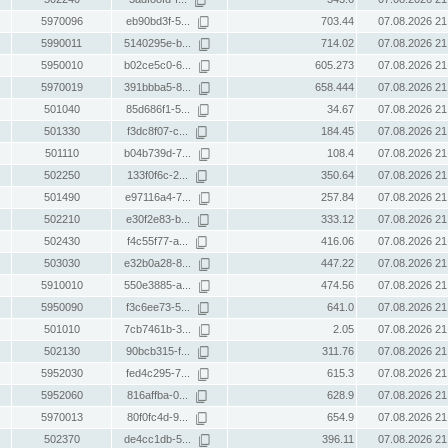
5970096
eb90bd3f-5...
703.44
07.08.2026 21
5990011
5140295e-b...
714.02
07.08.2026 21
5950010
b02ce5c0-6...
605.273
07.08.2026 21
5970019
391bbba5-8...
658.444
07.08.2026 21
501040
85d686f1-5...
34.67
07.08.2026 21
501330
f3dc8f07-c...
184.45
07.08.2026 21
501110
b04b739d-7...
108.4
07.08.2026 21
502250
133f0f6c-2...
350.64
07.08.2026 21
501490
e97116a4-7...
257.84
07.08.2026 21
502210
e30f2e83-b...
333.12
07.08.2026 21
502430
f4c55f77-a...
416.06
07.08.2026 21
503030
e32b0a28-8...
447.22
07.08.2026 21
5910010
550e3885-a...
474.56
07.08.2026 21
5950090
f3c6ee73-5...
641.0
07.08.2026 21
501010
7cb7461b-3...
2.05
07.08.2026 21
502130
90bcb315-f...
311.76
07.08.2026 21
5952030
fed4c295-7...
615.3
07.08.2026 21
5952060
816affba-0...
628.9
07.08.2026 21
5970013
80f0fc4d-9...
654.9
07.08.2026 21
502370
de4cc1db-5...
396.11
07.08.2026 21