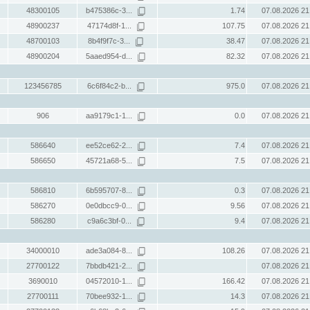
48300105
b475386c-3...
1.74
07.08.2026 21
48900237
47174d8f-1...
107.75
07.08.2026 21
48700103
8b4f9f7c-3...
38.47
07.08.2026 21
48900204
5aaed954-d...
82.32
07.08.2026 21
123456785
6c6f84c2-b...
975.0
07.08.2026 21
906
aa9179c1-1...
0.0
07.08.2026 21
586640
ee52ce62-2...
7.4
07.08.2026 21
586650
45721a68-5...
7.5
07.08.2026 21
586810
6b595707-8...
0.3
07.08.2026 21
586270
0e0dbcc9-0...
9.56
07.08.2026 21
586280
c9a6c3bf-0...
9.4
07.08.2026 21
34000010
ade3a084-8...
108.26
07.08.2026 21
27700122
7bbdb421-2...
07.08.2026 21
3690010
04572010-1...
166.42
07.08.2026 21
27700111
70bee932-1...
14.3
07.08.2026 21