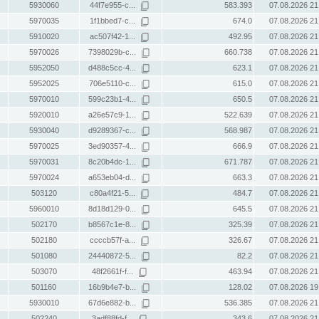
5930060
44f7e955-c...
583.393
07.08.2026 21
5970035
1f1bbed7-c...
674.0
07.08.2026 21
5910020
ac507f42-1...
492.95
07.08.2026 21
5970026
7398029b-c...
660.738
07.08.2026 21
5952050
d488c5cc-4...
623.1
07.08.2026 21
5952025
706e5110-c...
615.0
07.08.2026 21
5970010
599c23b1-4...
650.5
07.08.2026 21
5920010
a26e57c9-1...
522.639
07.08.2026 21
5930040
d9289367-c...
568.987
07.08.2026 21
5970025
3ed90357-4...
666.9
07.08.2026 21
5970031
8c20b4dc-1...
671.787
07.08.2026 21
5970024
a653eb04-d...
663.3
07.08.2026 21
503120
c80a4f21-5...
484.7
07.08.2026 21
5960010
8d18d129-0...
645.5
07.08.2026 21
502170
b8567c1e-8...
325.39
07.08.2026 21
502180
ccccb57f-a...
326.67
07.08.2026 21
501080
24440872-5...
82.2
07.08.2026 21
503070
48f2661f-f...
463.94
07.08.2026 21
501160
16b9b4e7-b...
128.02
07.08.2026 19
5930010
67d6e882-b...
536.385
07.08.2026 21
502240
3adf88fd-f...
343.6
07.08.2026 21