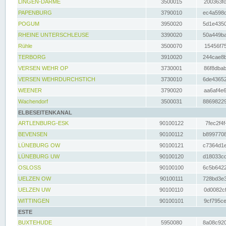
LINGEN-DARME
3500015
200363fc
PAPENBURG
3790010
ec4a598d
POGUM
3950020
5d1e4350
RHEINE UNTERSCHLEUSE
3390020
50a449ba
Rühle
3500070
15456f75
TERBORG
3910020
244cae8b
VERSEN WEHR OP
3730001
86f8dbab
VERSEN WEHRDURCHSTICH
3730010
6de43652
WEENER
3790020
aa6af4e6
Wachendorf
3500031
88698229
ELBESEITENKANAL
ARTLENBURG-ESK
90100122
7fec2f4f
BEVENSEN
90100112
b8997708
LÜNEBURG OW
90100121
c7364d1e
LÜNEBURG UW
90100120
d18033cd
OSLOSS
90100100
6c5b6422
UELZEN OW
90100111
728bd3e3
UELZEN UW
90100110
0d0082cf
WITTINGEN
90100101
9cf795ce
ESTE
BUXTEHUDE
5950080
8a08c920