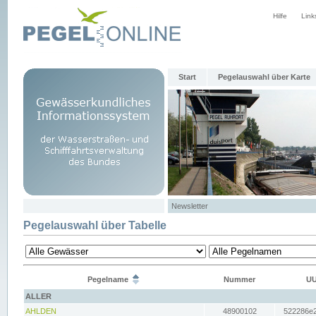
Hilfe
Link
Start
Pegelauswahl über Karte
Newsletter
Pegelauswahl über Tabelle
Pegelname
Nummer
UU
ALLER
AHLDEN
48900102
522286e2