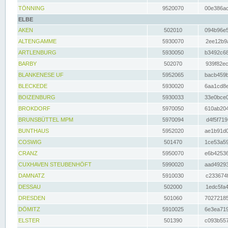
TÖNNING
9520070
00e386ac
ELBE
AKEN
502010
094b96e5
ALTENGAMME
5930070
2ee12b9a
ARTLENBURG
5930050
b3492c68
BARBY
502070
939f82ec
BLANKENESE UF
5952065
bacb459b
BLECKEDE
5930020
6aa1cd8e
BOIZENBURG
5930033
33e0bce0
BROKDORF
5970050
610ab204
BRUNSBÜTTEL MPM
5970094
d4f5f719
BUNTHAUS
5952020
ae1b91d0
COSWIG
501470
1ce53a59
CRANZ
5950070
e6b42536
CUXHAVEN STEUBENHÖFT
5990020
aad49293
DAMNATZ
5910030
c233674f
DESSAU
502000
1edc5fa4
DRESDEN
501060
70272185
DÖMITZ
5910025
6e3ea719
ELSTER
501390
c093b557