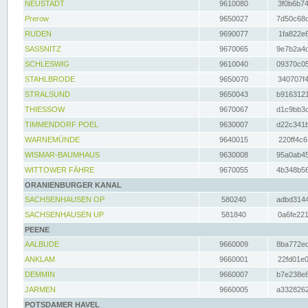
NEUSTADT
9610080
3f0b6b74
Prerow
9650027
7d50c68c
RUDEN
9690077
1fa822e6
SASSNITZ
9670065
9e7b2a4d
SCHLESWIG
9610040
09370c05
STAHLBRODE
9650070
340707f4
STRALSUND
9650043
b9163121
THIESSOW
9670067
d1c9bb3c
TIMMENDORF POEL
9630007
d22c341b
WARNEMÜNDE
9640015
220ff4c6
WISMAR-BAUMHAUS
9630008
95a0ab45
WITTOWER FÄHRE
9670055
4b348b56
ORANIENBURGER KANAL
SACHSENHAUSEN OP
580240
adbd3144
SACHSENHAUSEN UP
581840
0a6fe221
PEENE
AALBUDE
9660009
8ba772ed
ANKLAM
9660001
22fd01e0
DEMMIN
9660007
b7e238e8
JARMEN
9660005
a3328262
POTSDAMER HAVEL