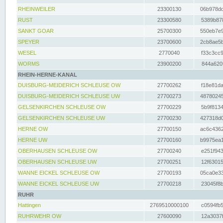
RHEINWEILER
23300130
06b978dd
RUST
23300580
5389b878
SANKT GOAR
25700300
550eb7e9
SPEYER
23700600
2cb8ae5b
WESEL
2770040
f33c3cc9
WORMS
23900200
844a620f
RHEIN-HERNE-KANAL
DUISBURG-MEIDERICH SCHLEUSE OW
27700262
f18e81da
DUISBURG-MEIDERICH SCHLEUSE UW
27700273
48780245
GELSENKIRCHEN SCHLEUSE OW
27700229
5b9f8134
GELSENKIRCHEN SCHLEUSE UW
27700230
427318d0
HERNE OW
27700150
ac6c4362
HERNE UW
27700160
b9975ea1
OBERHAUSEN SCHLEUSE OW
27700240
e251f943
OBERHAUSEN SCHLEUSE UW
27700251
12f63015
WANNE EICKEL SCHLEUSE OW
27700193
05ca0e33
WANNE EICKEL SCHLEUSE UW
27700218
23045f8b
RUHR
Hattingen
2769510000100
c0594fb5
RUHRWEHR OW
27600090
12a3037f