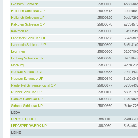
Giessen Klärwerk
25800100
4b386a6a
Hollerich Schleuse OP
25800618
cedc9b0c
Hollerich Schleuse UP
25800620
9beb7290
Kalkofen Schleuse OP
25800578
a7034573
Kalkofen neu
25800600
64f735fd
Lahnstein Schleuse OP
25800798
664d68ea
Lahnstein Schleuse UP
25800800
6b6b31e2
Leun neu
25800200
32807065
Limburg Schleuse UP
25800440
89038b42
Marburg
25830056
4e7a6cfa
Nassau Schleuse OP
25800638
29cb44a2
Nassau Schleuse UP
25800640
3a90a346
Niederbiel Schleuse Kanal OP
25800177
57c8e437
Runkel Schleuse UP
25800400
b85b17cc
Scheidt Schleuse OP
25800558
15a50d2b
Scheidt Schleuse UP
25800560
7dfe4776
LEDA
DREYSCHLOOT
3880010
d4df3617
LEDASPERRWERK UP
3880050
5e6ae93a
LEINE