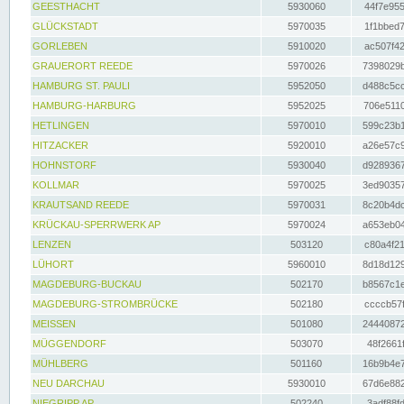
GEESTHACHT
5930060
44f7e955
GLÜCKSTADT
5970035
1f1bbed7
GORLEBEN
5910020
ac507f42
GRAUERORT REEDE
5970026
7398029b
HAMBURG ST. PAULI
5952050
d488c5cc
HAMBURG-HARBURG
5952025
706e5110
HETLINGEN
5970010
599c23b1
HITZACKER
5920010
a26e57c9
HOHNSTORF
5930040
d9289367
KOLLMAR
5970025
3ed90357
KRAUTSAND REEDE
5970031
8c20b4dc
KRÜCKAU-SPERRWERK AP
5970024
a653eb04
LENZEN
503120
c80a4f21
LÜHORT
5960010
8d18d129
MAGDEBURG-BUCKAU
502170
b8567c1e
MAGDEBURG-STROMBRÜCKE
502180
ccccb57f
MEISSEN
501080
24440872
MÜGGENDORF
503070
48f2661f
MÜHLBERG
501160
16b9b4e7
NEU DARCHAU
5930010
67d6e882
NIEGRIPP AP
502240
3adf88fd