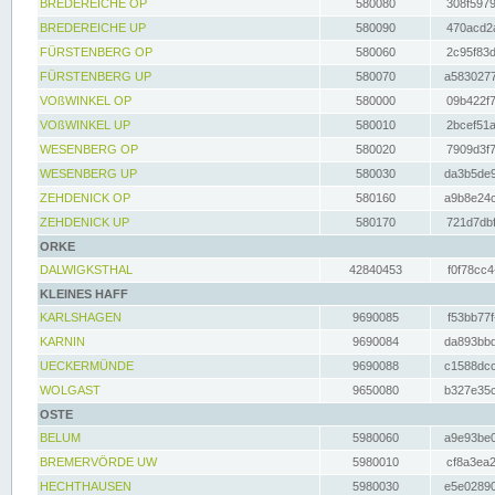
BREDEREICHE OP
580080
308f5979
BREDEREICHE UP
580090
470acd2a
FÜRSTENBERG OP
580060
2c95f83d
FÜRSTENBERG UP
580070
a5830277
VOßWINKEL OP
580000
09b422f7
VOßWINKEL UP
580010
2bcef51a
WESENBERG OP
580020
7909d3f7
WESENBERG UP
580030
da3b5de9
ZEHDENICK OP
580160
a9b8e24c
ZEHDENICK UP
580170
721d7dbf
ORKE
DALWIGKSTHAL
42840453
f0f78cc4
KLEINES HAFF
KARLSHAGEN
9690085
f53bb77f
KARNIN
9690084
da893bbd
UECKERMÜNDE
9690088
c1588dcc
WOLGAST
9650080
b327e35c
OSTE
BELUM
5980060
a9e93be0
BREMERVÖRDE UW
5980010
cf8a3ea2
HECHTHAUSEN
5980030
e5e02890