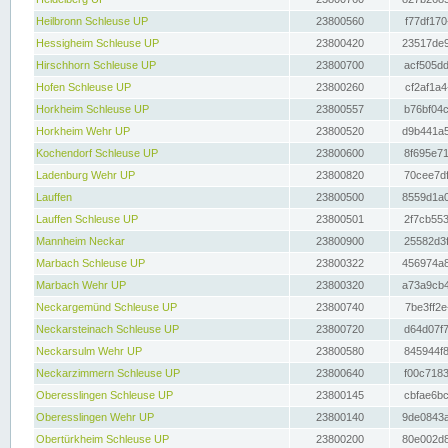
Heilbronn Schleuse UP
23800560
f77df170
Hessigheim Schleuse UP
23800420
23517de9
Hirschhorn Schleuse UP
23800700
acf505dd
Hofen Schleuse UP
23800260
cf2af1a4
Horkheim Schleuse UP
23800557
b76bf04c
Horkheim Wehr UP
23800520
d9b441a5
Kochendorf Schleuse UP
23800600
8f695e71
Ladenburg Wehr UP
23800820
70cee7df
Lauffen
23800500
8559d1a0
Lauffen Schleuse UP
23800501
2f7cb553
Mannheim Neckar
23800900
25582d3f
Marbach Schleuse UP
23800322
456974a8
Marbach Wehr UP
23800320
a73a9cb4
Neckargemünd Schleuse UP
23800740
7be3ff2e
Neckarsteinach Schleuse UP
23800720
d64d07f7
Neckarsulm Wehr UP
23800580
845944f8
Neckarzimmern Schleuse UP
23800640
f00c7183
Oberesslingen Schleuse UP
23800145
cbfae6bc
Oberesslingen Wehr UP
23800140
9de0843a
Obertürkheim Schleuse UP
23800200
80e002d8