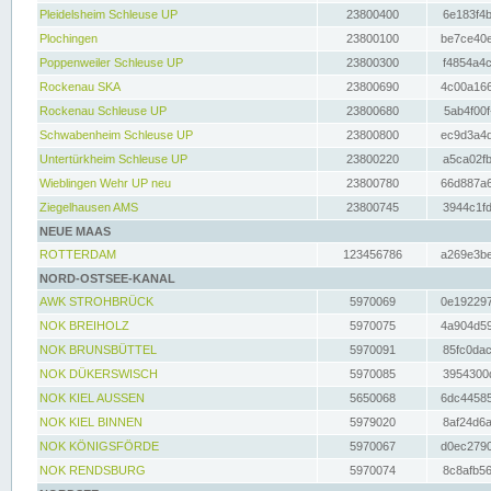
Pleidelsheim Schleuse UP
23800400
6e183f4b
Plochingen
23800100
be7ce40e
Poppenweiler Schleuse UP
23800300
f4854a4c
Rockenau SKA
23800690
4c00a166
Rockenau Schleuse UP
23800680
5ab4f00f
Schwabenheim Schleuse UP
23800800
ec9d3a4d
Untertürkheim Schleuse UP
23800220
a5ca02fb
Wieblingen Wehr UP neu
23800780
66d887a6
Ziegelhausen AMS
23800745
3944c1fd
NEUE MAAS
ROTTERDAM
123456786
a269e3be
NORD-OSTSEE-KANAL
AWK STROHBRÜCK
5970069
0e192297
NOK BREIHOLZ
5970075
4a904d59
NOK BRUNSBÜTTEL
5970091
85fc0dac
NOK DÜKERSWISCH
5970085
3954300d
NOK KIEL AUSSEN
5650068
6dc44585
NOK KIEL BINNEN
5979020
8af24d6a
NOK KÖNIGSFÖRDE
5970067
d0ec2790
NOK RENDSBURG
5970074
8c8afb56