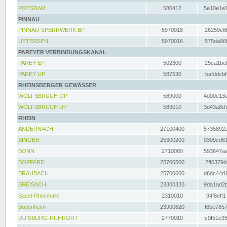
POTSDAM
580412
5e10e1e7
PINNAU
PINNAU-SPERRWERK BP
5970018
26259e8f
UETERSEN
5970016
575da86f
PAREYER VERBINDUNGSKANAL
PAREY EP
502300
25ca1bef
PAREY UP
587530
bafddcbf
RHEINSBERGER GEWÄSSER
WOLFSBRUCH OP
589000
4d00c13e
WOLFSBRUCH UP
589010
3d43a8d7
RHEIN
ANDERNACH
27100400
5735892a
BINGEN
25300200
0309cd61
BONN
2710080
593647aa
BOPPARD
25700500
2ff6379d
BRAUBACH
25700600
d6dc44d1
BREISACH
23300320
9da1ad2b
Basel-Rheinhalle
2310010
94f6eff1
Bodenheim
23900620
f6be7857
DUISBURG-RUHRORT
2770010
c0f51e35