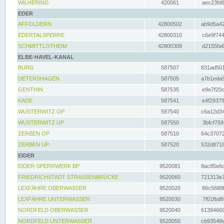
WILHERING
420061
aec23fd6
EDER
AFFOLDERN
42800502
ab9d5a42
EDERTALSPERRE
42800310
c6e9f744
SCHMITTLOTHEIM
42800309
d2155fa6
ELBE-HAVEL-KANAL
BURG
587507
831ad501
DETERSHAGEN
587505
a7b1eda9
GENTHIN
587535
e9e7f20c
KADE
587541
e4f29379
WUSTERWITZ OP
587540
c6a12d34
WUSTERWITZ UP
587550
3bfcf759
ZERBEN OP
587510
64c37072
ZERBEN UP
587520
532d8718
EIDER
EIDER-SPERRWERK BP
9520081
8ac85e6c
FRIEDRICHSTADT STRASSENBRÜCKE
9520060
721313e7
LEXFÄHRE OBERWASSER
9520020
86c5688f
LEXFÄHRE UNTERWASSER
9520030
7f01fbd8
NORDFELD OBERWASSER
9520040
61394669
NORDFELD UNTERWASSER
9520050
cb93548e