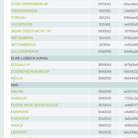
STÖR-SPERRWERK AP
5970041
d9acdbec
TANGERMÜNDE
502350
13e91b77
TORGAU
501261
83bbaedb
VOCKERODE
501480
ae93f2a5
WEHR GEESTHACHT UP
5930062
0f7f58a8
WITTENBERG
501420
070b1eb4
WITTENBERGE
503050
cbf3cd49
ZOLLENSPIEKER
5930090
3de8ea26
ELBE-LÜBECK-KANAL
BÜSSAU UP
9669040
bf7bb8e8
DONNERSCHLEUSE OP
9660049
45634232
MÖLLN
9660050
46644438
EMS
DALUM
3550040
ad357e52
DUKEGAT
3990020
7753c1fa
EMDEN NEUE SEESCHLEUSE
3970010
edfdf747
EMSHÖRN
9340010
c8af067c
FUESTRUP
3310010
3a8ed45f
KNOCK
3990010
438b565e
LEERORT
3910010
abb23dad