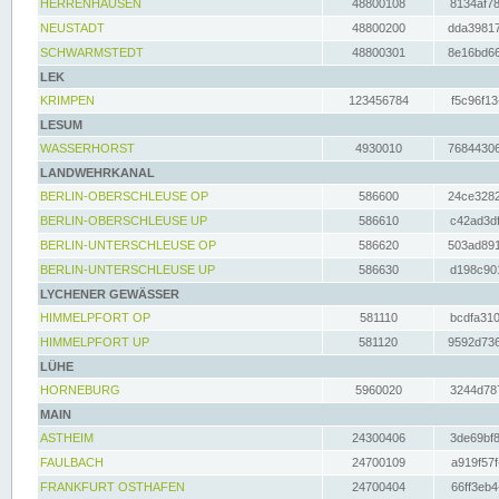
HERRENHAUSEN
48800108
8134af78
NEUSTADT
48800200
dda39817
SCHWARMSTEDT
48800301
8e16bd66
LEK
KRIMPEN
123456784
f5c96f13
LESUM
WASSERHORST
4930010
76844306
LANDWEHRKANAL
BERLIN-OBERSCHLEUSE OP
586600
24ce3282
BERLIN-OBERSCHLEUSE UP
586610
c42ad3df
BERLIN-UNTERSCHLEUSE OP
586620
503ad891
BERLIN-UNTERSCHLEUSE UP
586630
d198c901
LYCHENER GEWÄSSER
HIMMELPFORT OP
581110
bcdfa310
HIMMELPFORT UP
581120
9592d736
LÜHE
HORNEBURG
5960020
3244d787
MAIN
ASTHEIM
24300406
3de69bf8
FAULBACH
24700109
a919f57f
FRANKFURT OSTHAFEN
24700404
66ff3eb4