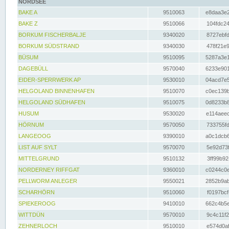
NORDSEE
BAKE A
9510063
e8daa3e2
BAKE Z
9510066
104fdc24
BORKUM FISCHERBALJE
9340020
8727ebfd
BORKUM SÜDSTRAND
9340030
478f21e9
BÜSUM
9510095
5287a3e1
DAGEBÜLL
9570040
6233e901
EIDER-SPERRWERK AP
9530010
04acd7e5
HELGOLAND BINNENHAFEN
9510070
c0ec139b
HELGOLAND SÜDHAFEN
9510075
0d8233b8
HUSUM
9530020
e114aeec
HÖRNUM
9570050
733755fd
LANGEOOG
9390010
a0c1dcb6
LIST AUF SYLT
9570070
5e92d73f
MITTELGRUND
9510132
3ff99b92
NORDERNEY RIFFGAT
9360010
c0244c0e
PELLWORM ANLEGER
9550021
2852b9ab
SCHARHÖRN
9510060
f0197bcf
SPIEKEROOG
9410010
662c4b5e
WITTDÜN
9570010
9c4c11f2
ZEHNERLOCH
9510010
e574d0af