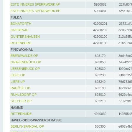
ESTE INNERES SPERRWERK AP
5950082
227b83f7
ESTE INNERES SPERRWERK BP
5950081
5fea1a12
FULDA
BONAFORTH
42900201
23721dfd
GREBENAU
42700202
acd63934
GUNTERSHAUSEN
42900100
213a585d
ROTENBURG
42700100
d1ba62a4
FINOWKANAL
EBERSWALDE OP
693170
3cd46cc7
GRAFENBRÜCK OP
693050
547422fb
LEESENBRÜCK OP
693030
f099ce74
LIEPE OP
693230
6f81b35f
LIEPE UP
693240
79d783d3
RAGÖSE OP
693190
b6bbe4f8
RUHLSDORF OP
693010
6629a4ca
STECHER OP
693210
516fbf8c
HAMME
RITTERHUDE
4940030
f49855d8
HAVEL-ODER-WASSERSTRASSE
BERLIN-SPANDAU OP
580300
e607a4b6