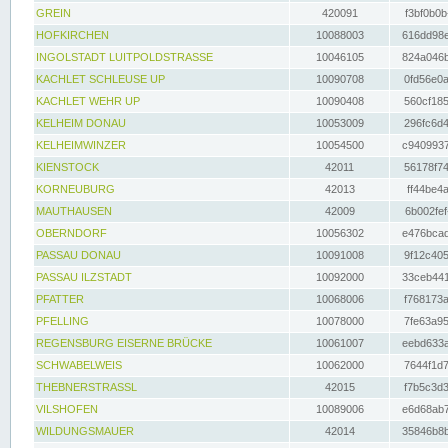
GREIN
420091
f3bf0b0b
HOFKIRCHEN
10088003
616dd98e
INGOLSTADT LUITPOLDSTRASSE
10046105
824a046b
KACHLET SCHLEUSE UP
10090708
0fd56e0a
KACHLET WEHR UP
10090408
560cf185
KELHEIM DONAU
10053009
296fc6d4
KELHEIMWINZER
10054500
c9409937
KIENSTOCK
42011
56178f74
KORNEUBURG
42013
ff44be4a
MAUTHAUSEN
42009
6b002fef
OBERNDORF
10056302
e476bcad
PASSAU DONAU
10091008
9f12c405
PASSAU ILZSTADT
10092000
33ceb441
PFATTER
10068006
f768173a
PFELLING
10078000
7fe63a95
REGENSBURG EISERNE BRÜCKE
10061007
eebd633a
SCHWABELWEIS
10062000
7644f1d7
THEBNERSTRASSL
42015
f7b5c3d3
VILSHOFEN
10089006
e6d68ab7
WILDUNGSMAUER
42014
35846b8b