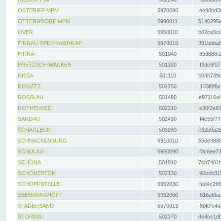
OSTERIFF MPM
5970096
eb90bd3f
OTTERNDORF MPM
5990011
5140295e
OVER
5950010
b02ce5c0
PINNAU-SPERRWERK AP
5970019
391bbba5
PIRNA
501040
85d686f1
PRETZSCH-MAUKEN
501330
f3dc8f07
RIESA
501110
b04b739d
ROGÄTZ
502250
133f0f6c
ROSSLAU
501490
e97116a4
ROTHENSEE
502210
e30f2e83
SANDAU
502430
f4c55f77
SCHARLEUK
503030
e32b0a28
SCHNACKENBURG
5910010
550e3885
SCHULAU
5950090
f3c6ee73
SCHÖNA
501010
7cb7461b
SCHÖNEBECK
502130
90bcb315
SCHÖPFSTELLE
5952030
fed4c295
SEEMANNSHÖFT
5952060
816affba
STADERSAND
5970013
80f0fc4d
STORKAU
502370
de4cc1db