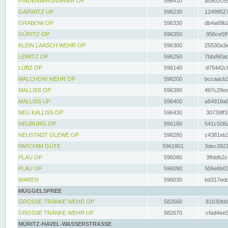
FINDENWIRUNSHIER OP
596410
a5902c55
GARWITZ UP
596230
12499527
GRABOW OP
596330
db4a69b2
GÜRITZ OP
596350
956ce5ff
KLEIN LAASCH WEHR OP
596300
25530a3e
LEWITZ OP
596250
7bbd90ad
LÜBZ OP
596140
d75442cf
MALCHOW WEHR OP
596200
bccaacb3
MALLISS OP
596390
497c29ee
MALLISS UP
596400
a64918a6
NEU KALLISS OP
596430
30739ff3
NEUBURG OP
596160
541c508a
NEUSTADT GLEWE OP
596280
c4381eb3
PARCHIM GÜTE
5961801
3dec3921
PLAU OP
596080
3ffddb2c
PLAU UP
596090
506e6b03
WAREN
596030
bd317edd
MÜGGELSPREE
GROSSE TRÄNKE WEHR OP
582660
81630fdd
GROSSE TRÄNKE WEHR UP
582670
cfad4ee5
MÜRITZ-HAVEL-WASSERSTRASSE