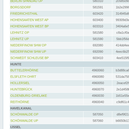
BERLIN-SPANDAU UP
580310
2c68509c
BORGSDORF
581591
1b2e2996
FRIEDRICHSTHAL
603420
314945d6
HOHENSAATEN WEST AP
603400
99309d3e
HOHENSAATEN WEST BP
603310
3404a6e5
LEHNITZ OP
581580
c8a1cf0a
LEHNITZ UP
581590
5bb1f56d
NIEDERFINOW SHW OP
692080
414dd4ee
NIEDERFINOW SHW UP
692090
4eec6b25
SCHWEDT SCHLEUSE BP
603410
4ee515f9
HUNTE
BUTTELERHÖRNE
4960060
b3d88ca6
ELSFLETH OHRT
4960080
531da758
HOLLERSIEL
4960050
2eacef2f
HUNTEBRÜCK
4960070
2e1d458b
OLDENBURG-DRIELAKE
4960030
1b51e55e
REITHÖRNE
4960040
c9df61c4
HAVELKANAL
SCHÖNWALDE OP
587050
d8ef9f21
SCHÖNWALDE UP
587060
b6650b13
IJSSEL