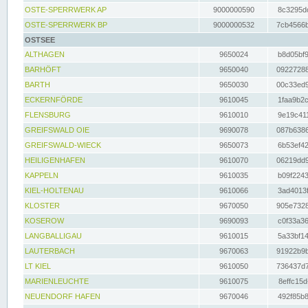
OSTE-SPERRWERK AP
9000000590
8c3295dc
OSTE-SPERRWERK BP
9000000532
7cb4566b
OSTSEE
ALTHAGEN
9650024
b8d05bf9
BARHÖFT
9650040
09227288
BARTH
9650030
00c33ed9
ECKERNFÖRDE
9610045
1faa9b2c
FLENSBURG
9610010
9e19c411
GREIFSWALD OIE
9690078
087b6386
GREIFSWALD-WIECK
9650073
6b53ef42
HEILIGENHAFEN
9610070
06219dd9
KAPPELN
9610035
b09f2243
KIEL-HOLTENAU
9610066
3ad4013f
KLOSTER
9670050
905e7328
KOSEROW
9690093
c0f33a36
LANGBALLIGAU
9610015
5a33bf14
LAUTERBACH
9670063
91922b9b
LT KIEL
9610050
736437d7
MARIENLEUCHTE
9610075
8effc15d
NEUENDORF HAFEN
9670046
492f85b8