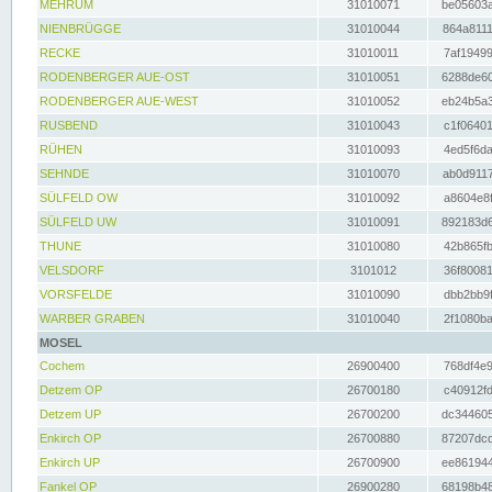
MEHRUM
31010071
be05603a
NIENBRÜGGE
31010044
864a8111
RECKE
31010011
7af19499
RODENBERGER AUE-OST
31010051
6288de60
RODENBERGER AUE-WEST
31010052
eb24b5a3
RUSBEND
31010043
c1f06401
RÜHEN
31010093
4ed5f6da
SEHNDE
31010070
ab0d9117
SÜLFELD OW
31010092
a8604e8f
SÜLFELD UW
31010091
892183d6
THUNE
31010080
42b865fb
VELSDORF
3101012
36f80081
VORSFELDE
31010090
dbb2bb9f
WARBER GRABEN
31010040
2f1080ba
MOSEL
Cochem
26900400
768df4e9
Detzem OP
26700180
c40912fd
Detzem UP
26700200
dc344605
Enkirch OP
26700880
87207dcd
Enkirch UP
26700900
ee861944
Fankel OP
26900280
68198b48