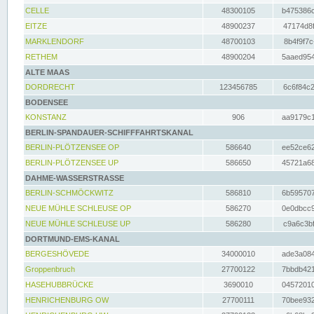
CELLE
48300105
b475386c
EITZE
48900237
47174d8f
MARKLENDORF
48700103
8b4f9f7c
RETHEM
48900204
5aaed954
ALTE MAAS
DORDRECHT
123456785
6c6f84c2
BODENSEE
KONSTANZ
906
aa9179c1
BERLIN-SPANDAUER-SCHIFFFAHRTSKANAL
BERLIN-PLÖTZENSEE OP
586640
ee52ce62
BERLIN-PLÖTZENSEE UP
586650
45721a68
DAHME-WASSERSTRASSE
BERLIN-SCHMÖCKWITZ
586810
6b595707
NEUE MÜHLE SCHLEUSE OP
586270
0e0dbcc9
NEUE MÜHLE SCHLEUSE UP
586280
c9a6c3bf
DORTMUND-EMS-KANAL
BERGESHÖVEDE
34000010
ade3a084
Groppenbruch
27700122
7bbdb421
HASEHUBBRÜCKE
3690010
04572010
HENRICHENBURG OW
27700111
70bee932