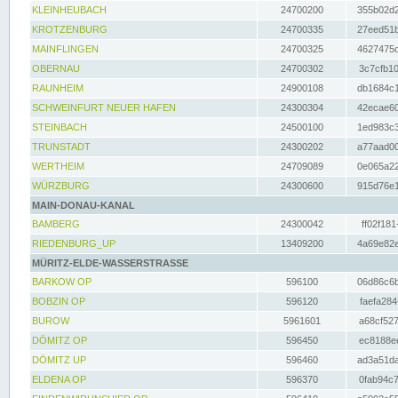
KLEINHEUBACH
24700200
355b02d2
KROTZENBURG
24700335
27eed51b
MAINFLINGEN
24700325
4627475d
OBERNAU
24700302
3c7cfb10
RAUNHEIM
24900108
db1684c1
SCHWEINFURT NEUER HAFEN
24300304
42ecae60
STEINBACH
24500100
1ed983c3
TRUNSTADT
24300202
a77aad00
WERTHEIM
24709089
0e065a22
WÜRZBURG
24300600
915d76e1
MAIN-DONAU-KANAL
BAMBERG
24300042
ff02f181
RIEDENBURG_UP
13409200
4a69e82e
MÜRITZ-ELDE-WASSERSTRASSE
BARKOW OP
596100
06d86c6b
BOBZIN OP
596120
faefa284
BUROW
5961601
a68cf527
DÖMITZ OP
596450
ec8188ee
DÖMITZ UP
596460
ad3a51da
ELDENA OP
596370
0fab94c7