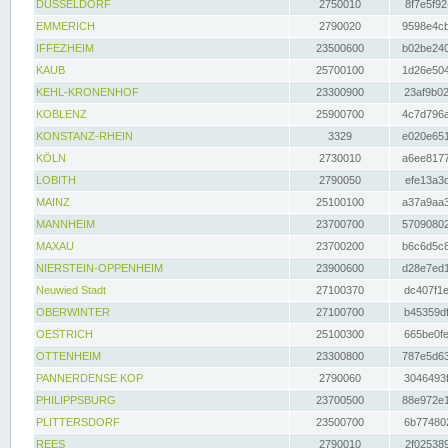
DÜSSELDORF
2750010
8f7e5f92
EMMERICH
2790020
9598e4cb
IFFEZHEIM
23500600
b02be240
KAUB
25700100
1d26e504
KEHL-KRONENHOF
23300900
23af9b02
KOBLENZ
25900700
4c7d796a
KONSTANZ-RHEIN
3329
e020e651
KÖLN
2730010
a6ee8177
LOBITH
2790050
efe13a3d
MAINZ
25100100
a37a9aa3
MANNHEIM
23700700
57090802
MAXAU
23700200
b6c6d5c8
NIERSTEIN-OPPENHEIM
23900600
d28e7ed1
Neuwied Stadt
27100370
dc407f1e
OBERWINTER
27100700
b45359df
OESTRICH
25100300
665be0fe
OTTENHEIM
23300800
787e5d63
PANNERDENSE KOP
2790060
3046493f
PHILIPPSBURG
23700500
88e972e1
PLITTERSDORF
23500700
6b774802
REES
2790010
2f025389