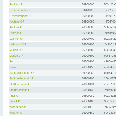
Fankel UP
26900300
583420a8
Grevenmacher OP
2610180
6e72bebf
Grevenmacher UP
26100200
69308142
Koblenz OP
26900880
3f64ff08
Koblenz UP
26900900
9dbcac54
Lehmen OP
26900680
d0abe01a
Lehmen UP
26900700
dc1bb420
Mehring AMS
26700100
4c1b6f17
Müden OP
26900480
a5c880a3
Müden UP
26900500
edc67ca3
Perl
26100100
c263ea53
Ruwer
26500150
abd34ee6
Sankt Aldegund OP
26900080
e4d6a271
Sankt Aldegund UP
26900100
20640279
Stadtbredimus OP
26100110
cceb7060
Stadtbredimus UP
26100130
dfdf753b
Trier OP
26500080
9d2b4126
Trier UP
26500100
3bec53ca
Wincheringen
26100140
bb5560fc
Wintrich OP
26700380
cb4789e4