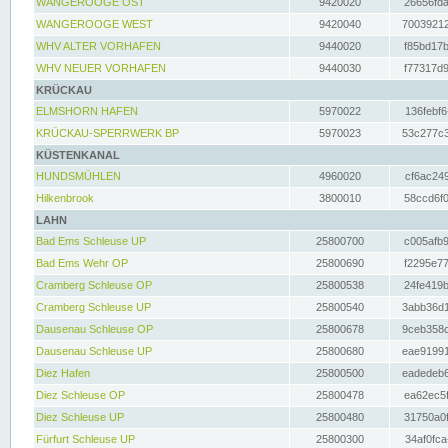
WANGEROOGE OST
9420020
26656fda
WANGEROOGE WEST
9420040
70039212
WHV ALTER VORHAFEN
9440020
f85bd17b
WHV NEUER VORHAFEN
9440030
f77317d9
KRÜCKAU
ELMSHORN HAFEN
5970022
136febf6
KRÜCKAU-SPERRWERK BP
5970023
53c277c3
KÜSTENKANAL
HUNDSMÜHLEN
4960020
cf6ac249
Hilkenbrook
3800010
58ccd6f0
LAHN
Bad Ems Schleuse UP
25800700
c005afb9
Bad Ems Wehr OP
25800690
f2295e77
Cramberg Schleuse OP
25800538
24fe419b
Cramberg Schleuse UP
25800540
3abb36d1
Dausenau Schleuse OP
25800678
9ceb358c
Dausenau Schleuse UP
25800680
eae91991
Diez Hafen
25800500
eadedeb6
Diez Schleuse OP
25800478
ea62ec5f
Diez Schleuse UP
25800480
31750a0f
Fürfurt Schleuse UP
25800300
34af0fca