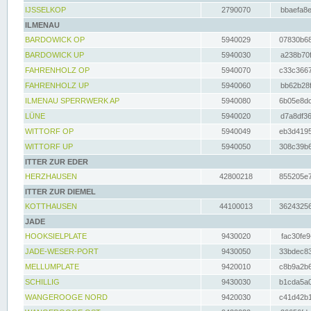
IJSSELKOP
2790070
bbaefa8e
ILMENAU
BARDOWICK OP
5940029
07830b68
BARDOWICK UP
5940030
a238b70f
FAHRENHOLZ OP
5940070
c33c3667
FAHRENHOLZ UP
5940060
bb62b28f
ILMENAU SPERRWERK AP
5940080
6b05e8dc
LÜNE
5940020
d7a8df36
WITTORF OP
5940049
eb3d4195
WITTORF UP
5940050
308c39b6
ITTER ZUR EDER
HERZHAUSEN
42800218
855205e7
ITTER ZUR DIEMEL
KOTTHAUSEN
44100013
36243256
JADE
HOOKSIELPLATE
9430020
fac30fe9
JADE-WESER-PORT
9430050
33bdec83
MELLUMPLATE
9420010
c8b9a2b6
SCHILLIG
9430030
b1cda5a0
WANGEROOGE NORD
9420030
c41d42b1