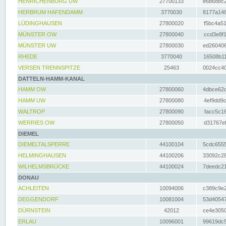
HENRICHENBURG UW
27700133
e6b68bc2
HERBRUM HAFENDAMM
3770030
8177a148
LÜDINGHAUSEN
27800020
f5bc4a51
MÜNSTER OW
27800040
ccd3e8f1
MÜNSTER UW
27800030
ed260406
RHEDE
3770040
16508b11
VERSEN TRENNSPITZE
25463
0024cc40
DATTELN-HAMM-KANAL
HAMM OW
27800060
4dbce62d
HAMM UW
27800080
4ef9dd9c
WALTROP
27800090
facc5c16
WERRIES OW
27800050
d31767ef
DIEMEL
DIEMELTALSPERRE
44100104
5cdc6555
HELMINGHAUSEN
44100206
33092c28
WILHELMSBRÜCKE
44100024
7deedc21
DONAU
ACHLEITEN
10094006
c389c9e2
DEGGENDORF
10081004
53d40547
DÜRNSTEIN
42012
ce4e3050
ERLAU
10096001
99619dc5