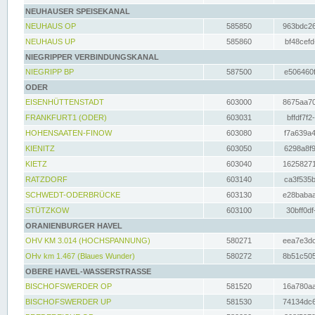
NEUHAUSER SPEISEKANAL
NEUHAUS OP
585850
963bdc26
NEUHAUS UP
585860
bf48cefd
NIEGRIPPER VERBINDUNGSKANAL
NIEGRIPP BP
587500
e506460f
ODER
EISENHÜTTENSTADT
603000
8675aa70
FRANKFURT1 (ODER)
603031
bffdf7f2
HOHENSAATEN-FINOW
603080
f7a639a4
KIENITZ
603050
6298a8f9
KIETZ
603040
16258271
RATZDORF
603140
ca3f535b
SCHWEDT-ODERBRÜCKE
603130
e28babaa
STÜTZKOW
603100
30bff0df
ORANIENBURGER HAVEL
OHV KM 3.014 (HOCHSPANNUNG)
580271
eea7e3dc
OHv km 1.467 (Blaues Wunder)
580272
8b51c505
OBERE HAVEL-WASSERSTRASSE
BISCHOFSWERDER OP
581520
16a780aa
BISCHOFSWERDER UP
581530
74134dc6