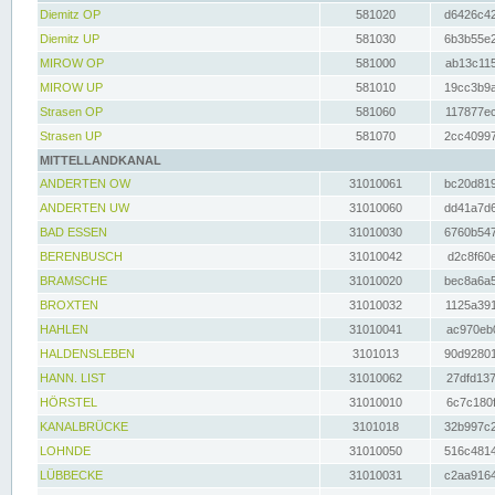
Diemitz OP
581020
d6426c42
Diemitz UP
581030
6b3b55e2
MIROW OP
581000
ab13c115
MIROW UP
581010
19cc3b9a
Strasen OP
581060
117877ec
Strasen UP
581070
2cc40997
MITTELLANDKANAL
ANDERTEN OW
31010061
bc20d819
ANDERTEN UW
31010060
dd41a7d6
BAD ESSEN
31010030
6760b547
BERENBUSCH
31010042
d2c8f60e
BRAMSCHE
31010020
bec8a6a5
BROXTEN
31010032
1125a391
HAHLEN
31010041
ac970eb0
HALDENSLEBEN
3101013
90d92801
HANN. LIST
31010062
27dfd137
HÖRSTEL
31010010
6c7c180f
KANALBRÜCKE
3101018
32b997c2
LOHNDE
31010050
516c4814
LÜBBECKE
31010031
c2aa9164